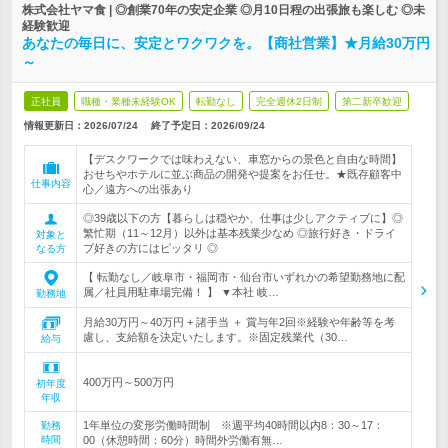
株式会社ヤマ食 | ◎創業70年の安定企業 ◎月10日程の出張旅も楽しむ ◎未
経験歓迎
あなたの毎日に、安定とワクワクを。【商社営業】★月給30万円
～
正社員
職種・業種未経験OK
転勤なし
完全週休2日制
第二新卒歓迎
情報更新日：2026/07/24
終了予定日：
2026/09/24
【デスクワークでは味わえない、車窓からの景色と自由な時間】
おせちやホテルに並ぶ商品の開発や提案をお任せ。★既存顧客中
仕事内容
心／遠方への出張あり
◎39歳以下の方【暮らしは穏やか、仕事は少しアクティブに】◎
繁忙期（11～12月）以外は基本残業少なめ ◎旅行好き・ドライ
対象と
ブ好きの方にはピッタリ ◎
なる方
【 転勤なし／岐阜市・福岡市・仙台市いずれかの希望勤務地に配
属／社員用駐車場完備！ 】 ▼本社 岐…
勤務地
月給30万円～40万円 + 諸手当 ＋ 賞与年2回※経験や年齢等を考
慮し、支給額を決定いたします。※固定残業代（30…
給与
400万円～500万円
初年度
年収
1年単位の変形労働時間制 ※週平均40時間以内8：30～17：
勤務
時間
00（休憩時間：60分）時間外労働有無…