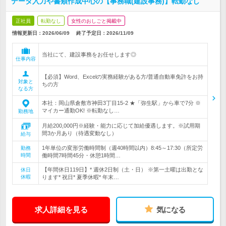
データ入力や書類作成中心の【事務職(建設事務)】転勤なし
正社員
転勤なし
女性のおしごと掲載中
情報更新日：2026/06/09
終了予定日：
2026/11/09
当社にて、建設事務をお任せします◎
仕事内容
【必須】Word、Excelの実務経験がある方/普通自動車免許をお持
対象と
ちの方
なる方
本社：岡山県倉敷市神田3丁目15-2 ★「弥生駅」から車で7分 ※
マイカー通勤OK! ※転勤なし…
勤務地
月給200,000円※経験・能力に応じて加給優遇します。※試用期
間3か月あり（待遇変動なし）
給与
1年単位の変形労働時間制（週40時間以内）8:45～17:30（所定労
勤務
時間
働時間7時間45分・休憩1時間…
【年間休日119日】* 週休2日制（土・日） ※第一土曜は出勤とな
休日
休暇
ります* 祝日* 夏季休暇* 年末…
求人詳細を見る
気になる