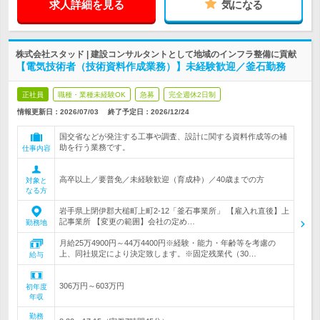
求人詳細を見る
気になる
株式会社スタッド | 建設コンサルタントとして地域のインフラ整備に貢献
【電気技術者（技術資料作成業務）】未経験歓迎／釜石勤務
正社員
職種・業種未経験OK
急募
完全週休2日制
情報更新日：2026/07/03
終了予定日：
2026/12/24
国交省などが発注する工事や調査、設計に関する資料作成等の補
助を行う業務です。
仕事内容
高卒以上／要普免／未経験歓迎（育成枠）／40歳までの方
対象と
なる方
岩手県上閉伊郡大槌町上町2-12「釜石事業所」 【雇入れ直後】上
記事業所 【変更の範囲】会社の定め…
勤務地
月給25万4900円～44万4400円※経験・能力・年齢等を考慮の
上、同社規定により決定致します。※固定残業代（30…
給与
306万円～603万円
初年度
年収
勤務