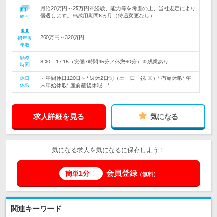
月給20万円～25万円※経験、能力等を考慮の上、当社規定により
優遇します。※試用期間6ヵ月（待遇変更なし）
給与
260万円～320万円
初年度
年収
勤務
8:30～17:15（実働7時間45分／休憩60分）※残業あり
時間
＜年間休日120日＞* 週休2日制（土・日・祝 ※）* 有給休暇* 年
休日
休暇
末年始休暇* 産前産後休暇 *…
求人詳細を見る
気になる
気になる求人を気になるに保存しよう！
会員登録
簡単1分！
（無料）
関連キーワード