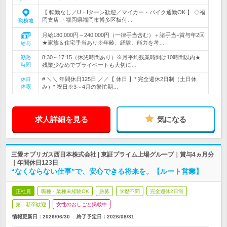
【 転勤なし／U・Iターン歓迎／マイカー・バイク通勤OK 】 ◇福
岡支店 ・福岡県福岡市博多区板付…
勤務地
月給180,000円～240,000円（一律手当含む）＋諸手当+賞与年2回
★家族＆住宅手当あり※年齢、経験、能力を考…
給与
8:30～17:15（休憩時間あり）※月平均残業時間は10時間以内★
勤務
時間
残業少なめでプライベートも大切に…
# ＼＼ 年間休日125日 ／／【 休日 】* 完全週休2日制（土日休
休日
休暇
み）* 祝日※3～4月の繁忙期…
求人詳細を見る
気になる
三愛オブリガス西日本株式会社 | 東証プライム上場グループ｜賞与4ヵ月分
｜年間休日123日
“なくならない仕事”で、安心できる将来を。【ルート営業】
正社員
職種・業種未経験OK
急募
学歴不問
完全週休2日制
第二新卒歓迎
女性のおしごと掲載中
情報更新日：2026/06/30
終了予定日：
2026/08/31