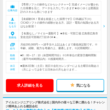
【専用ソフトの操作などからレクチャー】完成イメージが書かれ
た仕様書を元に、データを入力していきます★ゆくゆくは図面設
仕事内容
計のスキルも身につきます
【未経験OK！育成を前提とした採用です】◎35歳以下(※)
◎CADソフトの操作の経験がある方、設計・電気の知識がある方
対象と
はなお歓迎！
なる方
【 転勤なし／マイカー通勤可 】 ■本社・可部工場 広島県広島市
安佐北区可部南2丁目18-34 ■…
勤務地
月給200,000円～＋諸手当※上記はあくまで最低保証額です。※
年齢、経験、能力を考慮の上、優遇します。※試用期間2…
給与
■8：00～17：10（休憩時間70分）※1年単位の変形労働時間制
勤務
時間
（週平均40時間以内）※残業時間月…
■週休2日制（土日）祝日※会社カレンダーによる土曜日出勤あり
休日
休暇
（月によっては全て土日休みの月もあります…
求人詳細を見る
気になる
アイルエンジニアリング株式会社 | 国内外の様々な工事に携わる！チャレン
ジ精神あふれる建設会社