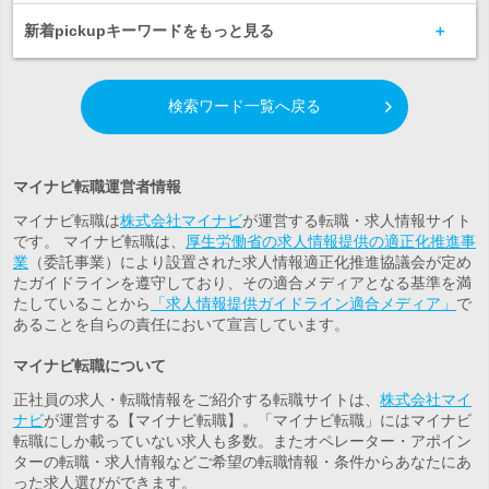
新着pickupキーワードをもっと見る
検索ワード一覧へ戻る
マイナビ転職運営者情報
マイナビ転職は
株式会社マイナビ
が運営する転職・求人情報サイト
です。 マイナビ転職は、
厚生労働省の求人情報提供の適正化推進事
業
（委託事業）により設置された求人情報適正化推進協議会が定め
たガイドラインを遵守しており、その適合メディアとなる基準を満
たしていることから
「求人情報提供ガイドライン適合メディア」
で
あることを自らの責任において宣言しています。
マイナビ転職について
正社員の求人・転職情報をご紹介する転職サイトは、
株式会社マイ
ナビ
が運営する【マイナビ転職】。「マイナビ転職」にはマイナビ
転職にしか載っていない求人も多数。また
オペレーター・アポイン
ター
の転職・求人情報などご希望の転職情報・条件からあなたにあ
った求人選びができます。