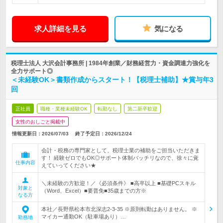
求人詳細を見る
気になる
税理士法人 大沢会計事務所 | 1984年創業／財務経営力・資金調達力強化を
全力サポート◎
＜未経験OK＞書類作成からスタート！【税理士補助】★賞与年3
回
正社員
職種・業種未経験OK
転勤なし
第二新卒歓迎
女性のおしごと掲載中
情報更新日：2026/07/03
終了予定日：
2026/12/24
会計・税務の専門家として、税理士業の補助をご担当いただきま
す！ 経験ゼロでもOK◎サポート体制バッチリなので、徐々に覚
仕事内容
えていってください★
＼未経験の方歓迎！／《必須条件》 ■高卒以上 ■基礎PCスキル
対象と
（Word、Excel）■要普免■35歳までの方※
なる方
本社／長野県松本市北深志2-3-35 ※原則転勤はありません。 ※
マイカー通勤OK（駐車場あり）…
勤務地