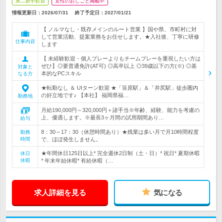
第二新卒歓迎
女性のおしごと掲載中
情報更新日：2026/07/31
終了予定日：
2027/01/21
【 ノルマなし・既存メインのルート営業 】国や県、市町村に対
して営業活動、提案業務をお任せします。★入社後、丁寧に研修
仕事内容
します
【 未経験歓迎・個人プレーよりもチームプレーを重視したい方は
ぜひ】◎要普通免許(AT可) ◎高卒以上 ◎39歳以下の方(※) ◎基
対象と
本的なPCスキル
なる方
★転勤なし ＆ UIターン歓迎 ★「笹原駅」＆「井尻駅」徒歩圏内
の好立地です♪ 【本社】 福岡県福…
勤務地
月給190,000円～320,000円＋諸手当※年齢、経験、能力を考慮の
上、優遇します。※最長3ヶ月間の試用期間あり…
給与
8：30～17：30（休憩時間あり）★残業は多い月で月10時間程度
勤務
時間
で、ほぼ発生しません。
★年間休日125日以上* 完全週休2日制（土・日）* 祝日* 夏期休暇
休日
休暇
* 年末年始休暇* 有給休暇（…
求人詳細を見る
気になる