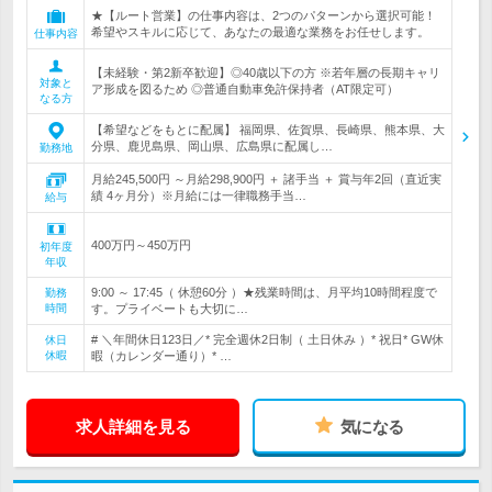
★【ルート営業】の仕事内容は、2つのパターンから選択可能！
希望やスキルに応じて、あなたの最適な業務をお任せします。
仕事内容
【未経験・第2新卒歓迎】◎40歳以下の方 ※若年層の長期キャリ
対象と
ア形成を図るため ◎普通自動車免許保持者（AT限定可）
なる方
【希望などをもとに配属】 福岡県、佐賀県、長崎県、熊本県、大
分県、鹿児島県、岡山県、広島県に配属し…
勤務地
月給245,500円 ～月給298,900円 ＋ 諸手当 ＋ 賞与年2回（直近実
績 4ヶ月分）※月給には一律職務手当…
給与
400万円～450万円
初年度
年収
9:00 ～ 17:45（ 休憩60分 ）★残業時間は、月平均10時間程度で
勤務
時間
す。プライベートも大切に…
# ＼年間休日123日／* 完全週休2日制（ 土日休み ）* 祝日* GW休
休日
休暇
暇（カレンダー通り）* …
求人詳細を見る
気になる