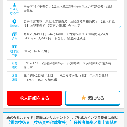
学歴不問／要普免／2級土木施工管理技士以上の有資格者・経験
対象と
者募集
なる方
岩手県宮古市「東北地方整備局 三陸国道事務所内」 【雇入れ直
後】上記事業所 【変更の範囲】会社の定…
勤務地
月給25万4900円～44万4400円※固定残業代（30時間分／4万
8400円～8万4400円）を含む。超過分は別途…
給与
306万円～603万円
初年度
年収
8:30～17:15（実働7時間45分）休憩時間：60分時間外労働の有
勤務
時間
無：有
完全週休2日制（土日）、祝日夏季休暇（3日）年末年始休暇
休日
休暇
（12/29～1/3）有給休暇
求人詳細を見る
気になる
株式会社スタッド | 建設コンサルタントとして地域のインフラ整備に貢献
【電気技術者（技術資料作成業務）】経験者募集／郡山市勤務