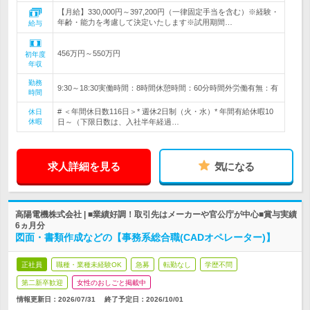
【月給】330,000円～397,200円（一律固定手当を含む）※経験・
年齢・能力を考慮して決定いたします※試用期間…
給与
456万円～550万円
初年度
年収
勤務
9:30～18:30実働時間：8時間休憩時間：60分時間外労働有無：有
時間
# ＜年間休日数116日＞* 週休2日制（火・水）* 年間有給休暇10
休日
休暇
日～（下限日数は、入社半年経過…
求人詳細を見る
気になる
高陽電機株式会社 | ■業績好調！取引先はメーカーや官公庁が中心■賞与実績
6ヵ月分
図面・書類作成などの【事務系総合職(CADオペレーター)】
正社員
職種・業種未経験OK
急募
転勤なし
学歴不問
第二新卒歓迎
女性のおしごと掲載中
情報更新日：2026/07/31
終了予定日：
2026/10/01