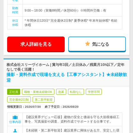
年収
勤務
9:00～18:00（実働8時間／休憩60分）※時間外労働：有
時間
* 年間休日120日* 完全週休2日制* 夏季休暇* 年末年始休暇* 有給
休日
休暇
休暇
求人詳細を見る
気になる
株式会社スリーヴイホーム | 賞与年3回／土日休み／残業月10h以下／定年
なしで長く活躍！
撮影・資料作成で現場を支える【工事アシスタント】★未経験歓
迎
正社員
職種・業種未経験OK
急募
転勤なし
学歴不問
完全週休2日制
第二新卒歓迎
情報更新日：2026/07/30
終了予定日：
2026/08/20
【建設業界デビュー応援】建物の安全と価値を守る大規模修繕工
事を、写真撮影や調査、資料作成でサポートする仕事です。
仕事内容
【未経験・第二新卒歓迎】建設業界に興味がある方、安定した環