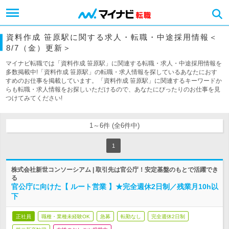
資料作成 笹原駅に関する求人・転職・中途採用情報＜
8/7（金）更新＞
マイナビ転職では「資料作成 笹原駅」に関連する転職・求人・中途採用情報を
多数掲載中!「資料作成 笹原駅」の転職・求人情報を探しているあなたにおす
すめのお仕事を掲載しています。「資料作成 笹原駅」に関連するキーワードか
らも転職・求人情報をお探しいただけるので、あなたにぴったりのお仕事を見
つけてみてください!
1～6件 (全6件中)
1
株式会社新世コンソーシアム | 取引先は官公庁！安定基盤のもとで活躍でき
る
官公庁に向けた【 ルート営業 】★完全週休2日制／残業月10h以
下
正社員
職種・業種未経験OK
急募
転勤なし
完全週休2日制