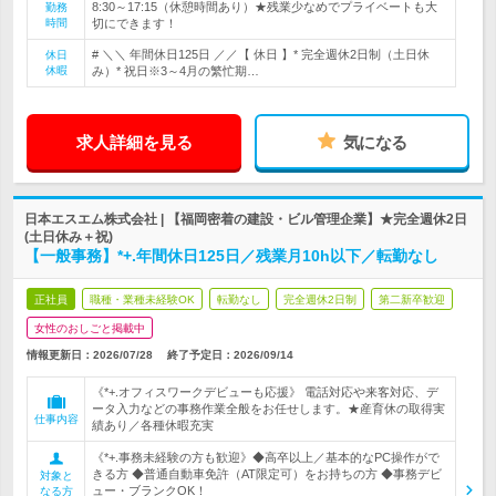
8:30～17:15（休憩時間あり）★残業少なめでプライベートも大
勤務
時間
切にできます！
# ＼＼ 年間休日125日 ／／【 休日 】* 完全週休2日制（土日休
休日
休暇
み）* 祝日※3～4月の繁忙期…
求人詳細を見る
気になる
日本エスエム株式会社 | 【福岡密着の建設・ビル管理企業】★完全週休2日
(土日休み＋祝)
【一般事務】*+.年間休日125日／残業月10h以下／転勤なし
正社員
職種・業種未経験OK
転勤なし
完全週休2日制
第二新卒歓迎
女性のおしごと掲載中
情報更新日：2026/07/28
終了予定日：
2026/09/14
《*+.オフィスワークデビューも応援》 電話対応や来客対応、デ
ータ入力などの事務作業全般をお任せします。★産育休の取得実
仕事内容
績あり／各種休暇充実
《*+.事務未経験の方も歓迎》◆高卒以上／基本的なPC操作がで
きる方 ◆普通自動車免許（AT限定可）をお持ちの方 ◆事務デビ
対象と
ュー・ブランクOK！
なる方