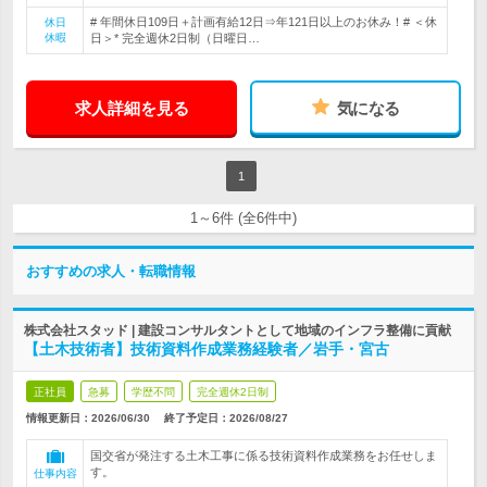
# 年間休日109日＋計画有給12日⇒年121日以上のお休み！# ＜休
休日
休暇
日＞* 完全週休2日制（日曜日…
求人詳細を見る
気になる
1
1～6件 (全6件中)
おすすめの求人・転職情報
株式会社スタッド | 建設コンサルタントとして地域のインフラ整備に貢献
【土木技術者】技術資料作成業務経験者／岩手・宮古
正社員
急募
学歴不問
完全週休2日制
情報更新日：2026/06/30
終了予定日：
2026/08/27
国交省が発注する土木工事に係る技術資料作成業務をお任せしま
す。
仕事内容