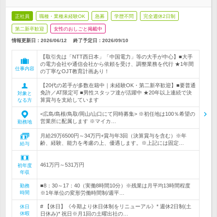
正社員
職種・業種未経験OK
急募
学歴不問
完全週休2日制
第二新卒歓迎
女性のおしごと掲載中
情報更新日：2026/06/12
終了予定日：
2026/09/10
【取引先は「NTT西日本」「中国電力」等の大手が中心】■大手
の電力会社や通信会社から依頼を受け、調整業務を代行 ★1年間
仕事内容
の丁寧なOJT教育計画あり！
【20代の若手が多数在籍中｜未経験OK・第二新卒歓迎】■要普通
免許／AT限定可 ■男性スタッフ達が活躍中 ★20年以上連続で決
対象と
算賞与を支給しています
なる方
<広島/島根/鳥取/岡山/山口にて同時募集> ※初任地は100％希望の
営業所に配属します ※マイカ…
勤務地
月給29万6500円～34万円+賞与年3回（決算賞与を含む）※年
齢、経験、能力を考慮の上、優遇します。※上記には固定…
給与
461万円～531万円
初年度
年収
■8：30～17：40（実働8時間10分）※残業は月平均13時間程度
勤務
時間
※1年単位の変形労働時間制/週平…
# 【休日】《今期より休日体制をリニューアル》* 週休2日制(土
休日
休暇
日休み)* 祝日※月1回の土曜出社の…