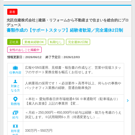
新着
光託住建株式会社 | 建築・リフォームから不動産まで住まいを総合的にプロ
デュース
書類作成の【サポートスタッフ】経験者歓迎／完全週休2日制
正社員
業種未経験OK
転勤なし
完全週休2日制
女性のおしごと掲載中
情報更新日：2026/06/12
終了予定日：
2026/12/03
広報やSNS運用、見積書・報告書の作成など、営業や現場スタッ
フのサポート業務全般を幅広くお任せします。
仕事内容
人柄重視の採用です！＜必須要件＞高専卒以上、何らかの事務や
対象と
バックオフィス業務の経験、普通自動車免許
なる方
＜本社＞ 愛知県春日井市瑞穂通4-56 ※車通勤可（駐車場あり）
【雇入れ直後】上記の事業所 【変…
勤務地
＜月給＞250,000円～450,000円※給与は経験・能力を考慮のうえ
決定します。※試用期間6ヶ月（待遇変更なし）…
給与
330万円～550万円
初年度