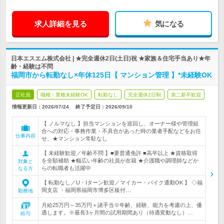
求人詳細を見る
気になる
日本エスエム株式会社 | ★完全週休2日(土日)祝 ★家族＆住宅手当あり★年
齢・経験は不問
福岡市から転勤なし×年休125日【 マンション管理 】*未経験OK
正社員
職種・業種未経験OK
転勤なし
完全週休2日制
第二新卒歓迎
情報更新日：2026/07/24
終了予定日：
2026/09/10
【 ノルマなし 】担当マンションを巡回し、オーナー様や管理組
合への対応・事務作業・不具合があった時の業者手配などをお任
仕事内容
せ。★マンション常駐なし
【 未経験歓迎／年齢不問 】■要普通免許 ■高卒以上 ★資格取得
を全額補助 ★幅広い年齢の社員が在籍 ★介護職や調理師などか
対象と
らの転職者も活躍中
なる方
【 転勤なし／U・Iターン歓迎／マイカー・バイク通勤OK 】 ◇福
岡支店 ・福岡県福岡市博多区板付…
勤務地
月給25万円～35万円＋諸手当※年齢、経験、能力を考慮の上、優
遇します。※最長3ヶ月間の試用期間あり（待遇変動なし）…
給与