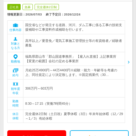
正社員
急募
完全週休2日制
情報更新日：2026/07/03
終了予定日：
2026/12/24
国交省などが発注する道路、河川、ダム工事に係る工事の技術支
援補助や工事資料作成補助を行います。
仕事内容
高卒以上／要普免／電気工事施工管理技士等の有資格者／経験者
対象と
募集
なる方
福島県郡山市「郡山国道事務所」 【雇入れ直後】上記事業所
【変更の範囲】会社の定める事業所
勤務地
月給25万4900円～44万4400円※経験・能力・年齢等を考慮の
上、同社規定により決定致します。※固定残業代（30…
給与
306万円～603万円
初年度
年収
勤務
8:30～17:15（実働7時間45分）
時間
完全週休2日制（土日祝）夏季休暇（3日）年末年始休暇（12／29
休日
休暇
～1／3）有給休暇