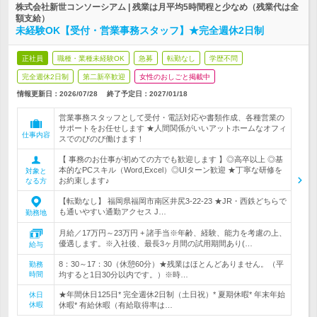
株式会社新世コンソーシアム | 残業は月平均5時間程と少なめ（残業代は全
額支給）
未経験OK【受付・営業事務スタッフ】★完全週休2日制
正社員
職種・業種未経験OK
急募
転勤なし
学歴不問
完全週休2日制
第二新卒歓迎
女性のおしごと掲載中
情報更新日：2026/07/28
終了予定日：
2027/01/18
営業事務スタッフとして受付・電話対応や書類作成、各種営業の
サポートをお任せします ★人間関係がいいアットホームなオフィ
仕事内容
スでのびのび働けます！
【 事務のお仕事が初めての方でも歓迎します 】◎高卒以上 ◎基
本的なPCスキル（Word,Excel）◎UIターン歓迎 ★丁寧な研修を
対象と
お約束します♪
なる方
【転勤なし】 福岡県福岡市南区井尻3-22-23 ★JR・西鉄どちらで
も通いやすい通勤アクセス J…
勤務地
月給／17万円～23万円 + 諸手当※年齢、経験、能力を考慮の上、
優遇します。※入社後、最長3ヶ月間の試用期間あり(…
給与
8：30～17：30（休憩60分）★残業はほとんどありません。（平
勤務
時間
均すると1日30分以内です。）※時…
★年間休日125日* 完全週休2日制（土日祝）* 夏期休暇* 年末年始
休日
休暇
休暇* 有給休暇（有給取得率は…