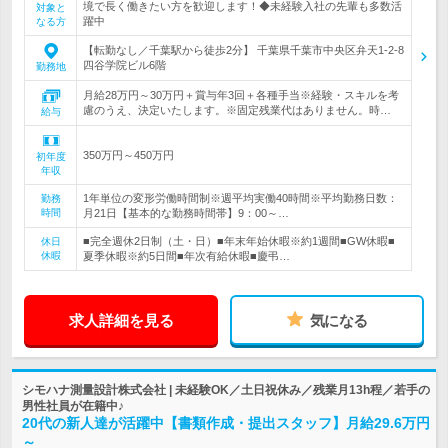
境で長く働きたい方を歓迎します！◆未経験入社の先輩も多数活
対象と
躍中
なる方
【転勤なし／千葉駅から徒歩2分】 千葉県千葉市中央区弁天1-2-8
四谷学院ビル6階
勤務地
月給28万円～30万円＋賞与年3回＋各種手当※経験・スキルを考
慮のうえ、決定いたします。※固定残業代はありません。時…
給与
350万円～450万円
初年度
年収
1年単位の変形労働時間制※週平均実働40時間※平均勤務日数：
勤務
時間
月21日【基本的な勤務時間帯】9：00～…
■完全週休2日制（土・日）■年末年始休暇※約1週間■GW休暇■
休日
休暇
夏季休暇※約5日間■年次有給休暇■慶弔…
求人詳細を見る
気になる
シモハナ測量設計株式会社 | 未経験OK／土日祝休み／残業月13h程／若手の
男性社員が在籍中♪
20代の新人達が活躍中【書類作成・提出スタッフ】月給29.6万円
～