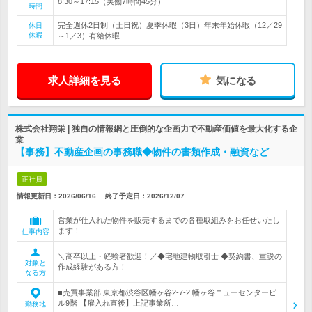
8:30～17:15（実働7時間45分）
時間
完全週休2日制（土日祝）夏季休暇（3日）年末年始休暇（12／29
休日
休暇
～1／3）有給休暇
求人詳細を見る
気になる
株式会社翔栄 | 独自の情報網と圧倒的な企画力で不動産価値を最大化する企
業
【事務】不動産企画の事務職◆物件の書類作成・融資など
正社員
情報更新日：2026/06/16
終了予定日：
2026/12/07
営業が仕入れた物件を販売するまでの各種取組みをお任せいたし
ます！
仕事内容
＼高卒以上・経験者歓迎！／◆宅地建物取引士 ◆契約書、重説の
対象と
作成経験がある方！
なる方
■売買事業部 東京都渋谷区幡ヶ谷2-7-2 幡ヶ谷ニューセンタービ
ル9階 【雇入れ直後】上記事業所…
勤務地