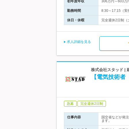
初年度年収
306万円～603万
勤務時間
8:30～17:1
休日・休暇
完全週休2日制（土
求人詳細を見る
株式会社スタッド |
【電気技術者
急募
完全週休2日制
仕事内容
国交省などが発注
ます。