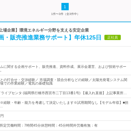
1
1件〜3件（全3件中）
ム上場企業】環境エネルギー分野を支える安定企業
画・販売推進業務サポート】年休125日
正社員
ムに関する企画サポート、販売推進、資料作成、展示会運営、および技術サポー
。
との打合せ・交渉経験／ 市場調査・競合分析などの経験／太陽光発電システム関
場での作業経験／電気の基礎知識
ドライブセンタ (福岡県行橋市西宮市二丁目13番1号) 【雇入れ直後】上記事業所…
00円～※経験・年齢・能力を考慮して決定いたします※試用期間なし【モデル年収】■担
…
万円
：00所定労働時間：7時間45分休憩時間：45分時間外労働有無：有