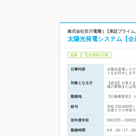
株式会社安川電機 | 【東証プライ
太陽光発電システム【企
急募
完全週休2日制
仕事内容
太陽光発電システ
トをお任せします
対象となる方
【必須】お客さま
連の業務または現
勤務地
【行橋事業所】 
給与
月給 250,0
当者クラス年収 5
初年度年収
500万円～1000
勤務時間
# 8：30～17