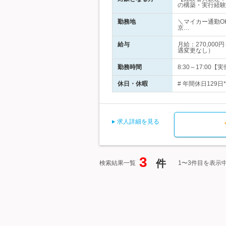
の構築・実行経験
勤務地
＼マイカー通勤O
京…
給与
月給：270,00
遇変更なし）
勤務時間
8:30～17:0
休日・休暇
# 年間休日129日
求人詳細を見る
3
件
検索結果一覧
1〜3件目を表示