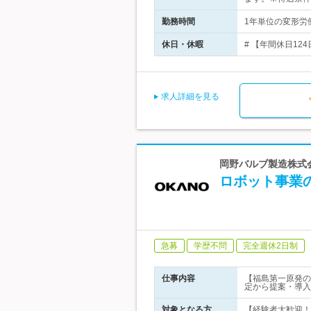
勤務時間
1年単位の変形労働
休日・休暇
# 【年間休日12
求人詳細を見る
岡野バルブ製造株式
ロボット事業の
急募
学歴不問
完全週休2日制
仕事内容
【福島第一原発の
定から提案・導入
対象となる方
【経験者大歓迎！