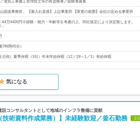
／電気工事施工管理技士等の有資格者／経験者募集
山国道事務所」 【雇入れ直後】上記事業所 【変更の範囲】会社の定める事業所
0円～44万4400円※経験・能力・年齢等を考慮の上、同社規定により決定致します。
0…
円
実働7時間45分）
土日祝）夏季休暇（3日）年末年始休暇（12／29～1／3）有給休暇
気になる
 建設コンサルタントとして地域のインフラ整備に貢献
（技術資料作成業務）】未経験歓迎／釜石勤務
正