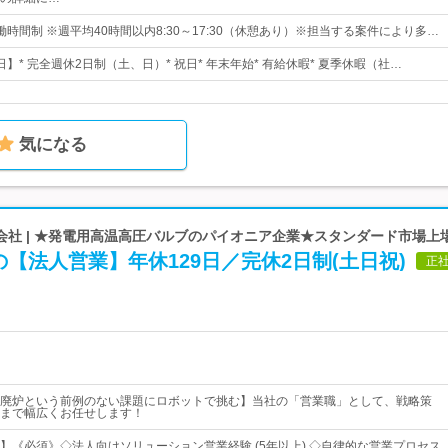
時間制 ※週平均40時間以内8:30～17:30（休憩あり）※担当する案件により多…
4日】* 完全週休2日制（土、日）* 祝日* 年末年始* 有給休暇* 夏季休暇（社…
気になる
会社 | ★発電用高温高圧バルブのパイオニア企業★スタンダード市場上
【法人営業】年休129日／完休2日制(土日祝)
正
廃炉という前例のない課題にロボットで挑む】当社の「営業職」として、戦略策
まで幅広くお任せします！
】《必須》◇法人向けソリューション営業経験 (5年以上) ◇自律的な営業プロセス