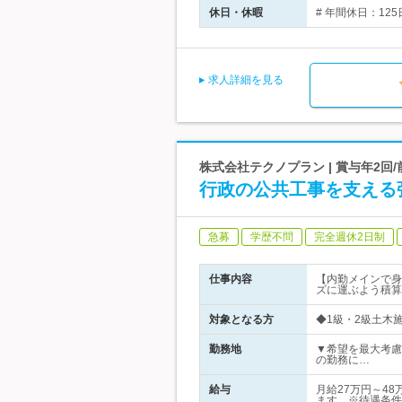
休日・休暇
# 年間休日：12
求人詳細を見る
株式会社テクノプラン | 賞与年2回
行政の公共工事を支える
急募
学歴不問
完全週休2日制
仕事内容
【内勤メインで身
ズに運ぶよう積算
対象となる方
◆1級・2級土木
勤務地
▼希望を最大考慮
の勤務に…
給与
月給27万円～4
ます。※待遇条件