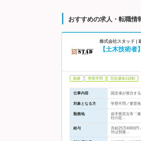
おすすめの求人・転職情
株式会社スタッド |
【土木技術者
急募
学歴不問
完全週休2日制
仕事内容
国交省が発注する
対象となる方
学歴不問／要普免
勤務地
岩手県宮古市「東
社の定…
給与
月給25万4900
分は別途…