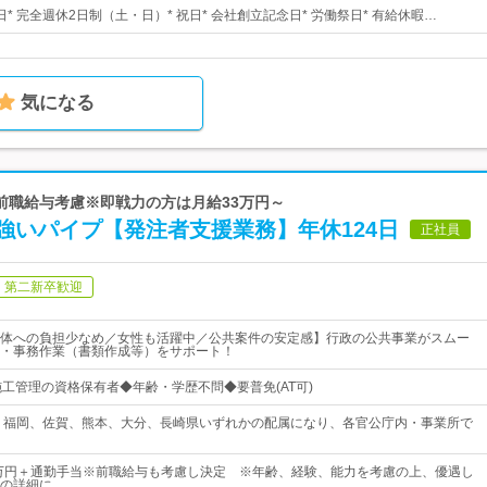
5日* 完全週休2日制（土・日）* 祝日* 会社創立記念日* 労働祭日* 有給休暇…
気になる
/前職給与考慮※即戦力の方は月給33万円～
強いパイプ【発注者支援業務】年休124日
正社員
第二新卒歓迎
体への負担少なめ／女性も活躍中／公共案件の安定感】行政の公共事業がスムー
・事務作業（書類作成等）をサポート！
施工管理の資格保有者◆年齢・学歴不問◆要普免(AT可)
 福岡、佐賀、熊本、大分、長崎県いずれかの配属になり、各官公庁内・事業所で
8万円＋通勤手当※前職給与も考慮し決定 ※年齢、経験、能力を考慮の上、優遇し
の詳細に…