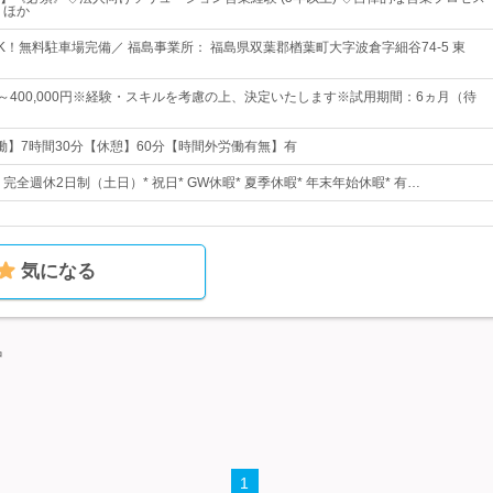
 ほか
K！無料駐車場完備／ 福島事業所： 福島県双葉郡楢葉町大字波倉字細谷74-5 東
0円～400,000円※経験・スキルを考慮の上、決定いたします※試用期間：6ヵ月（待
0【実働】7時間30分【休憩】60分【時間外労働有無】有
* 完全週休2日制（土日）* 祝日* GW休暇* 夏季休暇* 年末年始休暇* 有…
気になる
中
1