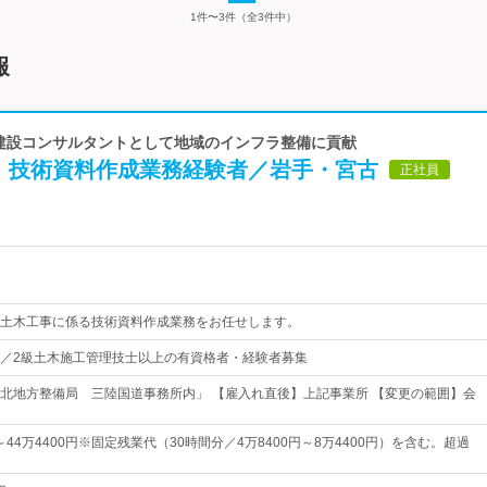
1件〜3件（全3件中）
報
 建設コンサルタントとして地域のインフラ整備に貢献
】技術資料作成業務経験者／岩手・宮古
正社員
土木工事に係る技術資料作成業務をお任せします。
／2級土木施工管理技士以上の有資格者・経験者募集
北地方整備局 三陸国道事務所内」 【雇入れ直後】上記事業所 【変更の範囲】会
円～44万4400円※固定残業代（30時間分／4万8400円～8万4400円）を含む。超過