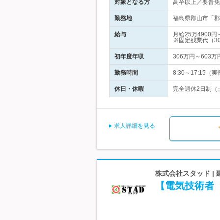
対象となる方
高卒以上／要普免
勤務地
福島県郡山市「郡
給与
月給25万490
※固定残業代（3
初年度年収
306万円～603万
勤務時間
8:30～17:15（
休日・休暇
完全週休2日制（
求人詳細を見る
株式会社スタッド |
【電気技術者