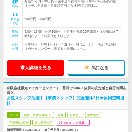
月給25万円～30万円 + 諸手当※賞与年2回（年2～3ヶ月分実績）
【モデル月収例】月収39万円／入社7年目月収31…
給与
350万円～450万円
初年度
年収
8:00～17:00（休憩100分）※月平均残業20時間ほど（現場の終了
勤務
時間
時刻によって残業代も支給しま…
☆年間休日120日＜休日＞* 週休2日制（土・日）、祝日※土曜日
休日
休暇
は会社カレンダーに準ずる※現場によっ…
求人詳細を見る
気になる
有限会社讃光マイカーセンター | 香川で50年！抜群の安定感と自分時間を
両立。
女性スタッフ活躍中【事務スタッフ】完全週休2日★原則定時退
社
正社員
職種・業種未経験OK
急募
転勤なし
学歴不問
完全週休2日制
第二新卒歓迎
女性のおしごと掲載中
情報更新日：2026/05/19
終了予定日：
2026/08/31