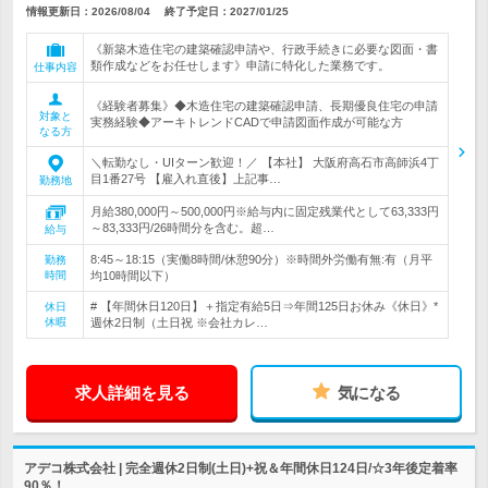
情報更新日：2026/08/04
終了予定日：
2027/01/25
《新築木造住宅の建築確認申請や、行政手続きに必要な図面・書
類作成などをお任せします》申請に特化した業務です。
仕事内容
《経験者募集》◆木造住宅の建築確認申請、長期優良住宅の申請
対象と
実務経験◆アーキトレンドCADで申請図面作成が可能な方
なる方
＼転勤なし・UIターン歓迎！／ 【本社】 大阪府高石市高師浜4丁
目1番27号 【雇入れ直後】上記事…
勤務地
月給380,000円～500,000円※給与内に固定残業代として63,333円
～83,333円/26時間分を含む。超…
給与
8:45～18:15（実働8時間/休憩90分）※時間外労働有無:有（月平
勤務
時間
均10時間以下）
# 【年間休日120日】＋指定有給5日⇒年間125日お休み《休日》*
休日
休暇
週休2日制（土日祝 ※会社カレ…
求人詳細を見る
気になる
アデコ株式会社 | 完全週休2日制(土日)+祝＆年間休日124日/☆3年後定着率
90％！