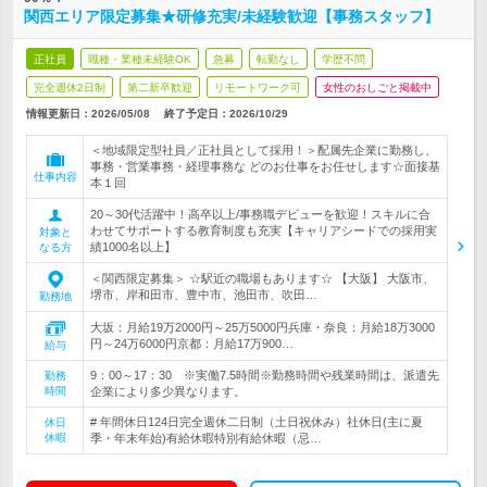
関西エリア限定募集★研修充実/未経験歓迎【事務スタッフ】
正社員
職種・業種未経験OK
急募
転勤なし
学歴不問
完全週休2日制
第二新卒歓迎
リモートワーク可
女性のおしごと掲載中
情報更新日：2026/05/08
終了予定日：
2026/10/29
＜地域限定型社員／正社員として採用！＞配属先企業に勤務し、
事務・営業事務・経理事務な どのお仕事をお任せします☆面接基
仕事内容
本１回
20～30代活躍中！高卒以上/事務職デビューを歓迎！スキルに合
わせてサポートする教育制度も充実【キャリアシードでの採用実
対象と
績1000名以上】
なる方
＜関西限定募集＞ ☆駅近の職場もあります☆ 【大阪】 大阪市、
堺市、岸和田市、豊中市、池田市、吹田…
勤務地
大坂：月給19万2000円～25万5000円兵庫・奈良：月給18万3000
円～24万6000円京都：月給17万900…
給与
9：00～17：30 ※実働7.5時間※勤務時間や残業時間は、派遣先
勤務
時間
企業により多少異なります。
# 年間休日124日完全週休二日制（土日祝休み）社休日(主に夏
休日
休暇
季・年末年始)有給休暇特別有給休暇（忌…