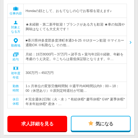
Hondaの顔として、おもてなしの心でお客様を迎えます♪
仕事内容
★未経験・第二新卒歓迎！ブランクがある方も歓迎 ★車の知識や
対象と
興味はなくても大丈夫です！
なる方
■香川県仲多度郡多度津町本通3-6-25 ※UIターン歓迎 ※マイカー
通勤OK ※転勤なし その他…
勤務地
月給：19万8000円～37万円＋諸手当＋賞与年2回※経験、年齢を
考慮のうえ決定。※こちらは最低保証額となります。※…
給与
300万円～450万円
初年度
年収
1ヶ月単位の変形労働時間制 ※週平均40時間以内9：00～18：
勤務
時間
00（休憩あり）※原則定時退社が可能…
# 完全週休2日制（火・水 ）* 有給休暇* 慶弔休暇* GW* 夏季休暇*
休日
休暇
年末年始休暇* 産休・…
求人詳細を見る
気になる