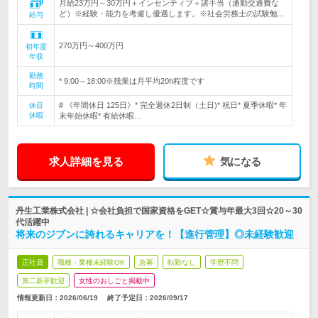
月給23万円～30万円＋インセンティブ＋諸手当（通勤交通費な
ど）※経験・能力を考慮し優遇します。※社会労務士の試験勉…
給与
270万円～400万円
初年度
年収
勤務
* 9:00～18:00※残業は月平均20h程度です
時間
# 《年間休日 125日》* 完全週休2日制（土日)* 祝日* 夏季休暇* 年
休日
休暇
末年始休暇* 有給休暇…
求人詳細を見る
気になる
丹生工業株式会社 | ☆会社負担で国家資格をGET☆賞与年最大3回☆20～30
代活躍中
将来のジブンに誇れるキャリアを！【進行管理】◎未経験歓迎
正社員
職種・業種未経験OK
急募
転勤なし
学歴不問
第二新卒歓迎
女性のおしごと掲載中
情報更新日：2026/06/19
終了予定日：
2026/09/17