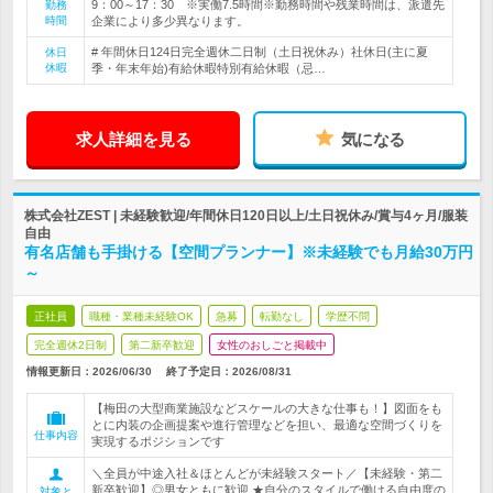
9：00～17：30 ※実働7.5時間※勤務時間や残業時間は、派遣先
勤務
時間
企業により多少異なります。
# 年間休日124日完全週休二日制（土日祝休み）社休日(主に夏
休日
休暇
季・年末年始)有給休暇特別有給休暇（忌…
求人詳細を見る
気になる
株式会社ZEST | 未経験歓迎/年間休日120日以上/土日祝休み/賞与4ヶ月/服装
自由
有名店舗も手掛ける【空間プランナー】※未経験でも月給30万円
～
正社員
職種・業種未経験OK
急募
転勤なし
学歴不問
完全週休2日制
第二新卒歓迎
女性のおしごと掲載中
情報更新日：2026/06/30
終了予定日：
2026/08/31
【梅田の大型商業施設などスケールの大きな仕事も！】図面をも
とに内装の企画提案や進行管理などを担い、最適な空間づくりを
仕事内容
実現するポジションです
＼全員が中途入社＆ほとんどが未経験スタート／【未経験・第二
新卒歓迎】◎男女ともに歓迎 ★自分のスタイルで働ける自由度の
対象と