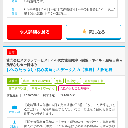
時間
17時退社です。
# ☆年間休日120日＋有休取得義務5日＝年のお休みは125日以上*
休日
休暇
完全週休2日制※年6～8回程土…
求人詳細を見る
気になる
新着
株式会社スタッフサービス | ＜20代女性活躍中＞髪型・ネイル・服装自由★
残業なし★土日休み
お休みたっぷり♪初心者向けのデータ入力【事務】大阪勤務
正社員
職種・業種未経験OK
急募
転勤なし
完全週休2日制
第二新卒歓迎
リモートワーク可
女性のおしごと掲載中
情報更新日：2026/08/04
終了予定日：
2026/08/31
【定時退社★年休125日★完全週休2日制】「もらった数字を打ち
込むだけ」「宛名を確認するだけ」など、無理なく始められるお
仕事内容
仕事をお任せします♪
【駅チカ勤務★昇給あり】安心の研修体制でサポート／事務未経
験入社が85％【販売・アパレルをはじめ異業界出身の先輩が多数
対象と