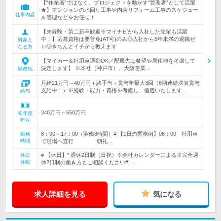
【“作業者”ではなく、プロジェクトを動かす“管理者”として活躍
★】マンションの水回り工事や内装リフォーム工事のスケジュー
仕事内容
ル管理などをお任せ！
【未経験・第二新卒歓迎※マイナビから入社した先輩も活躍
中！】応募資格は要普免(AT可)のみ◎入社から5年未満の退職ゼ
対象と
ロ◎きちんとイチから教えます
なる方
【マイカー＆社用車通勤OK／配属先は希望や居住地を考慮して
決定します】 ※本社（神戸市）、大阪営業…
勤務地
月給21万円～40万円＋諸手当＋賞与年最大3回（6期連続決算賞与
支給中！）※経験・能力・資格を考慮し、優遇いたします…
給与
340万円～550万円
初年度
年収
8：00～17：00（実働8時間）# 【1日の業務例】08：00 社用車
勤務
時間
で現場へ直行 朝礼…
# 【休日】* 週休2日制（日祝）※会社カレンダーによる※完全週
休日
休暇
休2日制の働き方もご相談ください# …
求人詳細を見る
気になる