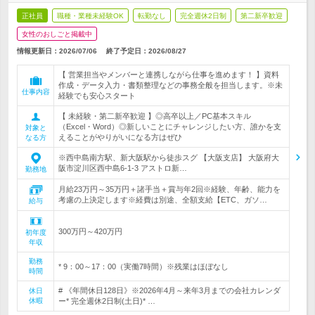
正社員
職種・業種未経験OK
転勤なし
完全週休2日制
第二新卒歓迎
女性のおしごと掲載中
情報更新日：2026/07/06
終了予定日：
2026/08/27
【 営業担当やメンバーと連携しながら仕事を進めます！ 】資料
作成・データ入力・書類整理などの事務全般を担当します。※未
仕事内容
経験でも安心スタート
【 未経験・第二新卒歓迎 】◎高卒以上／PC基本スキル
（Excel・Word）◎新しいことにチャレンジしたい方、誰かを支
対象と
えることがやりがいになる方はぜひ
なる方
※西中島南方駅、新大阪駅から徒歩スグ 【大阪支店】 大阪府大
阪市淀川区西中島6-1-3 アストロ新…
勤務地
月給23万円～35万円＋諸手当＋賞与年2回※経験、年齢、能力を
考慮の上決定します※経費は別途、全額支給【ETC、ガソ…
給与
300万円～420万円
初年度
年収
勤務
* 9：00～17：00（実働7時間）※残業はほぼなし
時間
# 《年間休日128日》※2026年4月～来年3月までの会社カレンダ
休日
休暇
ー* 完全週休2日制(土日)* …