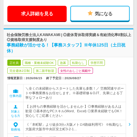
求人詳細を見る
気になる
社会保険労務士法人KAWAKAMI | ◎産休育休取得実績＆有給消化率8割以上
◎資格取得支援制度あり
事務経験が活かせる！【事務スタッフ】※年休125日（土日祝
休）
正社員
職種・業種未経験OK
急募
転勤なし
学歴不問
完全週休2日制
第二新卒歓迎
女性のおしごと掲載中
情報更新日：2026/06/15
終了予定日：
2026/08/27
＼全くの未経験からスタートした先輩も多数！／ 労務関連サポー
トや事務業務をお任せします。※基礎研修＆OJT、先輩による丁
仕事内容
寧なフォローあり
【 お持ちの事務経験を活かしませんか 】◎事務経験がある人は
歓迎 ◎基本的なPCスキル(Word、Excel) ◎業界未経験でもOK！
対象と
安心してご応募ください
なる方
《「本町駅」より徒歩3分♪大阪メトロ4路線利用可》 ※転勤なし
大阪府大阪市中央区安土町3-2-1…
勤務地