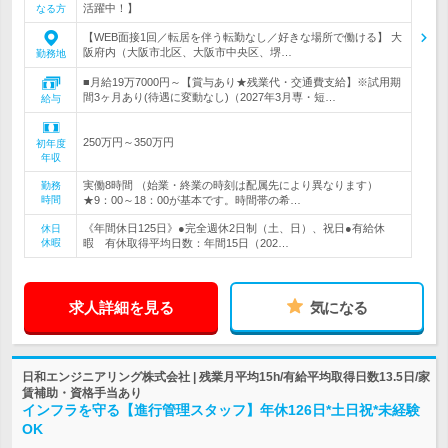
活躍中！】
なる方
【WEB面接1回／転居を伴う転勤なし／好きな場所で働ける】 大
阪府内（大阪市北区、大阪市中央区、堺…
勤務地
■月給19万7000円～【賞与あり★残業代・交通費支給】※試用期
間3ヶ月あり(待遇に変動なし)（2027年3月専・短…
給与
250万円～350万円
初年度
年収
実働8時間 （始業・終業の時刻は配属先により異なります）
勤務
時間
★9：00～18：00が基本です。時間帯の希…
《年間休日125日》●完全週休2日制（土、日）、祝日●有給休
休日
休暇
暇 有休取得平均日数：年間15日（202…
求人詳細を見る
気になる
日和エンジニアリング株式会社 | 残業月平均15h/有給平均取得日数13.5日/家
賃補助・資格手当あり
インフラを守る【進行管理スタッフ】年休126日*土日祝*未経験
OK