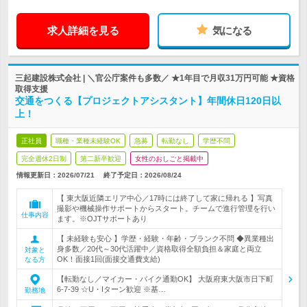
求人詳細を見る
気になる
三起建設株式会社 | ＼官公庁案件も多数／ ★1年目で月収31万円可能 ★資格
取得支援
交通をつくる【プロジェクトアシスタント】年間休日120日以
上！
正社員
職種・業種未経験OK
急募
転勤なし
学歴不問
完全週休2日制
第二新卒歓迎
女性のおしごと掲載中
情報更新日：2026/07/21
終了予定日：
2026/08/24
【 東大阪近隣エリア中心／17時には終了して家に帰れる 】写真
撮影や機械操作サポートからスタート。チームで進行管理を行い
仕事内容
ます。※OJTサポートあり
【 未経験も安心 】学歴・経験・年齢・ブランク不問 ◆異業種出
身多数／20代～30代活躍中／資格取得全額負担＆家庭と両立
対象と
OK！面接1回(面接交通費支給)
なる方
【転勤なし／マイカー・バイク通勤OK】 大阪府東大阪市日下町
6-7-39 ☆U・Iターン歓迎 ※基…
勤務地