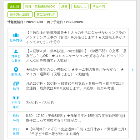
正社員
職種・業種未経験OK
急募
転勤なし
学歴不問
完全週休2日制
第二新卒歓迎
情報更新日：2026/07/30
終了予定日：
2026/09/28
【半数以上が異業種出身★】人々の生活に欠かせないインフラの
メンテナンス工事の《管理》をお任せします！★大規模工事がメ
仕事内容
インでやりがい十分◎
【未経験＆第二新卒歓迎／20代活躍中】《学歴不問》◎文系・理
系どちらもOK！★コミュニケーションが好きな方にピッタリ◇
対象と
どんな応募理由でも大歓迎！
なる方
★転勤や希望のない異動なし ★チーム制の案件だから安心！ ★
マイカー通勤可（現場による） ＜勤務地…
勤務地
月給25万円～50万円＋残業代全額支給＋各種手当＋賞与年2回※
交通費・残業代は100％支給します。※経験・能力を考慮…
給与
350万円～700万円
初年度
年収
8:30～17:30（実働8時間）★残業月平均15時間程度※勤務時間は
勤務
時間
案件によって前後する可能性がご…
# 【年間休日126日】* 完全週休2日制（土日休み）※繋忙期に月1
休日
休暇
～2日ほど土曜出勤が発生する場合…