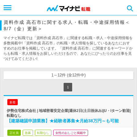
資料作成 高石市に関する求人・転職・中途採用情報＜
8/7（金）更新＞
マイナビ転職では「資料作成 高石市」に関連する転職・求人・中途採用情報を
多数掲載中!「資料作成 高石市」の転職・求人情報を探しているあなたにおす
すめのお仕事を掲載しています。「資料作成 高石市」に関連するキーワードか
らも転職・求人情報をお探しいただけるので、あなたにぴったりのお仕事を見
つけてみてください!
1～12件 (全12件中)
1
新着
伊勢住宅株式会社 | 地域密着安定企業|週休2日(土日祝休み)|U・Iターン歓迎|
転勤なし
【建築確認申請業務】★経験者募集★月給38万円～も可能
正社員
急募
転勤なし
女性のおしごと掲載中