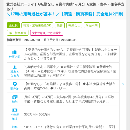
株式会社ホーライ | ★転勤なし ★賞与実績4ヶ月分 ★家族・食事・住宅手当
あり
＼17時の定時退社が基本！／【調達・購買事務】完全週休2日制
正社員
職種・業種未経験OK
急募
転勤なし
学歴不問
第二新卒歓迎
女性のおしごと掲載中
情報更新日：2026/07/28
終了予定日：
2026/08/31
【 突発的な仕事がないから、定時退社が可能♪ 】製造スケジュー
ルの調整、必要な部品の調達、在庫管理などをお任せ。※未経験
仕事内容
からじっくり育てます
＼30代が中心に活躍中／ ★未経験・第二新卒歓迎 ★普通免許
（AT可）★基本的なPCスキル ◎資格取得は会社が全額負担！業
対象と
務時間以内に取得も可能です
なる方
【転勤なし／「布施駅」より徒歩10分】 ◆本社 大阪府東大阪市
高井田本通2-3-10 ◆U・Iター…
勤務地
月給23万円～34万円＋賞与年2回（昨年度実績4ヶ月分）※経験・
年齢・資格など考慮し優遇いたします※試用期間3ヶ月あ…
給与
368万円～550万円
初年度
年収
* 8:00～17:00（休憩60分）※残業は全社平均月6.7時間！ 原則
勤務