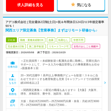
求人詳細を見る
気になる
アデコ株式会社 | 完全週休2日制(土日)+祝＆年間休日124日/☆3年後定着率
90％！
関西エリア限定募集【営業事務】まずはリモート研修から♪
正社員
職種・業種未経験OK
急募
転勤なし
学歴不問
完全週休2日制
第二新卒歓迎
リモートワーク可
女性のおしごと掲載中
情報更新日：2026/05/08
終了予定日：
2026/10/29
＜正社員採用！＞未経験歓迎☆配属先企業に勤務し、営業社員の
サポートとして、データ入力や備品管理などの事務業務をお任せ
仕事内容
♪面接基本１回
20～30代活躍中！高卒以上/事務職デビューを歓迎！スキルに合
わせてサポートする教育制度も充実【キャリアシードでの採用実
対象と
績1000名以上】
なる方
＜関西限定募集＞ ☆駅近の職場もあります☆ 【大阪】 大阪市、
堺市、岸和田市、豊中市、池田市、吹田…
勤務地
大坂：月給19万2000円～25万5000円兵庫・奈良：月給18万3000
円～24万6000円京都：月給17万900…
給与