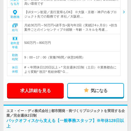
高い環境です
なる方
【UIターン歓迎／直行直帰もOK】 ※大阪・京都・神戸の各プロ
ジェクト先での勤務です 本社／大阪府…
勤務地
月給30万円～50万円+諸手当+賞与年2回（実績計4ヶ月分）+担当
案件ごとのインセンティブ※経験・年齢・スキルを考慮…
給与
500万円～800万円
初年度
年収
勤務
9：00～17：00（実働7時間／休憩1時間）
時間
# ＜年間休日120日以上＞* 完全週休2日制（土日）※業務都合に
休日
休暇
より変動* 祝日* 有給休暇* G…
求人詳細を見る
気になる
エヌ・イー・ディ株式会社 | 都市開発・街づくりプロジェクトを実現する企
業／完全週休2日制
バックオフィスから支える【一般事務スタッフ】※年休128日以
上