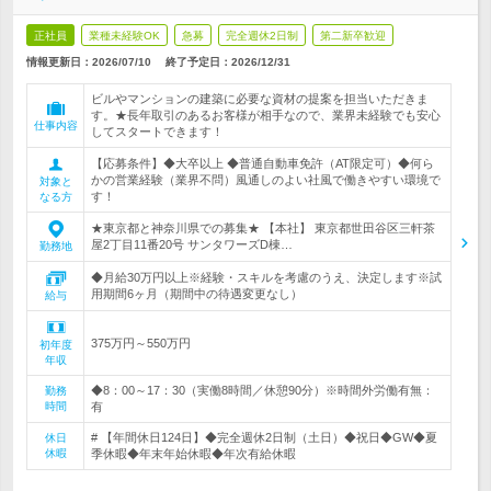
正社員
業種未経験OK
急募
完全週休2日制
第二新卒歓迎
情報更新日：2026/07/10
終了予定日：
2026/12/31
ビルやマンションの建築に必要な資材の提案を担当いただきま
す。★長年取引のあるお客様が相手なので、業界未経験でも安心
仕事内容
してスタートできます！
【応募条件】◆大卒以上 ◆普通自動車免許（AT限定可）◆何ら
かの営業経験（業界不問）風通しのよい社風で働きやすい環境で
対象と
す！
なる方
★東京都と神奈川県での募集★ 【本社】 東京都世田谷区三軒茶
屋2丁目11番20号 サンタワーズD棟…
勤務地
◆月給30万円以上※経験・スキルを考慮のうえ、決定します※試
用期間6ヶ月（期間中の待遇変更なし）
給与
375万円～550万円
初年度
年収
◆8：00～17：30（実働8時間／休憩90分）※時間外労働有無：
勤務
時間
有
# 【年間休日124日】◆完全週休2日制（土日）◆祝日◆GW◆夏
休日
休暇
季休暇◆年末年始休暇◆年次有給休暇