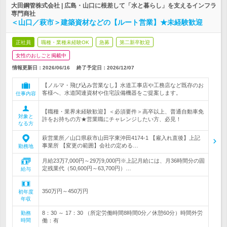
大田鋼管株式会社 | 広島・山口に根差して「水と暮らし」を支えるインフラ
専門商社
＜山口／萩市＞建築資材などの【ルート営業】★未経験歓迎
正社員
職種・業種未経験OK
急募
第二新卒歓迎
女性のおしごと掲載中
情報更新日：2026/06/16
終了予定日：
2026/12/07
【ノルマ・飛び込み営業なし】水道工事店や工務店など既存のお
客様へ、水道関連資材や住宅設備機器をご提案します。
仕事内容
【職種・業界未経験歓迎】＜必須要件＞高卒以上、普通自動車免
対象と
許をお持ちの方★営業職にチャレンジしたい方、必見！
なる方
萩営業所／山口県萩市山田字東沖田4174-1 【雇入れ直後】上記
事業所 【変更の範囲】会社の定める…
勤務地
月給23万7,000円～29万9,000円※上記月給には、月36時間分の固
定残業代（50,600円～63,700円）…
給与
350万円～450万円
初年度
年収
8：30 ～ 17：30 （所定労働時間8時間0分／休憩60分）時間外労
勤務
時間
働：有