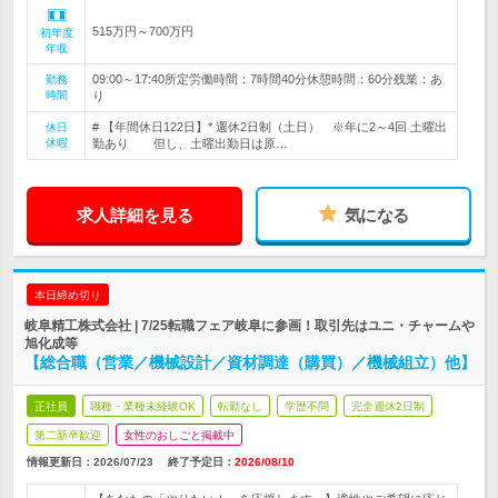
515万円～700万円
初年度
年収
09:00～17:40所定労働時間：7時間40分休憩時間：60分残業：あ
勤務
時間
り
# 【年間休日122日】* 週休2日制（土日） ※年に2～4回 土曜出
休日
休暇
勤あり 但し、土曜出勤日は原…
求人詳細を見る
気になる
本日締め切り
岐阜精工株式会社 | 7/25転職フェア岐阜に参画！取引先はユニ・チャームや
旭化成等
【総合職（営業／機械設計／資材調達（購買）／機械組立）他】
正社員
職種・業種未経験OK
転勤なし
学歴不問
完全週休2日制
第二新卒歓迎
女性のおしごと掲載中
情報更新日：2026/07/23
終了予定日：
2026/08/10