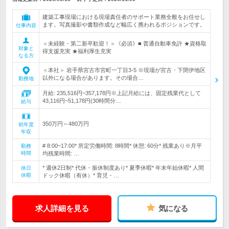
建築工事現場における現場責任者のサポート業務全般をお任せし
ます。写真撮影や書類作成など幅広く携われるポジションです。
仕事内容
＜未経験・第二新卒歓迎！＞《必須》■ 普通自動車免許 ★資格取
対象と
得支援充実 ★福利厚生充実
なる方
＜本社＞ 岩手県宮古市宮町一丁目3-5 ※現場が宮古・下閉伊地区
以外になる場合があります。その場合…
勤務地
月給: 235,516円~357,178円※上記月給には、固定残業代として
43,116円~51,178円(30時間分…
給与
350万円～480万円
初年度
年収
# 8:00~17:00* 所定労働時間: 8時間* 休憩: 60分* 残業あり※月平
勤務
時間
均残業時間: …
* 週休2日制* 代休・振休制度あり* 夏季休暇* 年末年始休暇* 人間
休日
休暇
ドック休暇（有休）* 育児・…
求人詳細を見る
気になる