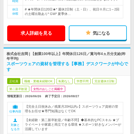
時間
# ★年間休日120日★* 週休2日制（土・日）、祝日※月に1～2回
休日
休暇
の土曜出勤あり* GW* 夏季休…
求人詳細を見る
気になる
株式会社吉岡 | 【創業100年以上】年間休日126日／賞与年4ヵ月分支給(昨
年平均)
スポーツウェアの資材を管理する【事務】デスクワークが中心で
す
正社員
職種・業種未経験OK
転勤なし
学歴不問
完全週休2日制
第二新卒歓迎
女性のおしごと掲載中
情報更新日：2026/06/26
終了予定日：
2026/08/27
【完全土日祝休み／残業月20H以内♪】スポーツウェア資材の管
理をお任せ★専門知識はなくてOK
仕事内容
【未経験・第二新卒歓迎／年齢不問】◆基本的なPCスキル ★プ
ライベートや家庭と両立できる環境 ★スポーツ好きなメンバーが
対象と
活躍しています
なる方