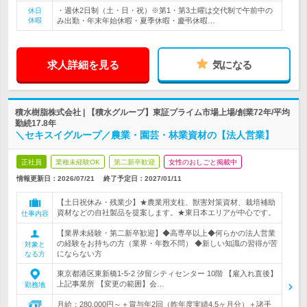
・週休2日制（土・日・祝）※第1・第3土曜は交代制で午前中の
休日
休暇
み出勤・年末年始休暇・夏季休暇・慶弔休暇…
求人詳細を見る
気になる
積水樹脂株式会社 | 【積水グループ】東証プライム市場上場/創業72年/平均
勤続17.8年
＼セキスイグループ／農業・園芸・林業資材の【法人営業】
正社員
業種未経験OK
第二新卒歓迎
女性のおしごと掲載中
情報更新日：2026/07/21
終了予定日：
2027/01/11
【土日祝休み・残業少】★農業用支柱、獣害対策資材、栽培補助
資材などの自社製品を提案します。★東日本エリアが中心です。
仕事内容
【業界未経験・第二新卒歓迎】◆高専卒以上◆何らかの法人営業
の経験をお持ちの方（業界・年数不問） ◆新しい知識の習得が苦
対象と
にならない方
なる方
東京都港区東新橋1-5-2 汐留シティセンター 10階 【雇入れ直後】
上記事業所 【変更の範囲】会…
勤務地
月給：280,000円～＋賞与年2回（昨年度実績4.5ヶ月分）＋諸手