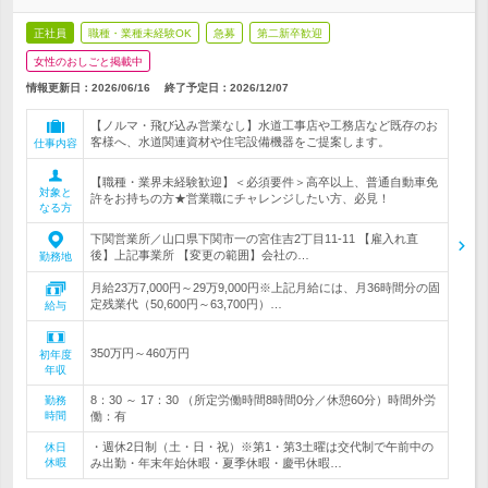
正社員
職種・業種未経験OK
急募
第二新卒歓迎
女性のおしごと掲載中
情報更新日：2026/06/16
終了予定日：
2026/12/07
【ノルマ・飛び込み営業なし】水道工事店や工務店など既存のお
客様へ、水道関連資材や住宅設備機器をご提案します。
仕事内容
【職種・業界未経験歓迎】＜必須要件＞高卒以上、普通自動車免
対象と
許をお持ちの方★営業職にチャレンジしたい方、必見！
なる方
下関営業所／山口県下関市一の宮住吉2丁目11-11 【雇入れ直
後】上記事業所 【変更の範囲】会社の…
勤務地
月給23万7,000円～29万9,000円※上記月給には、月36時間分の固
定残業代（50,600円～63,700円）…
給与
350万円～460万円
初年度
年収
8：30 ～ 17：30 （所定労働時間8時間0分／休憩60分）時間外労
勤務
時間
働：有
・週休2日制（土・日・祝）※第1・第3土曜は交代制で午前中の
休日
休暇
み出勤・年末年始休暇・夏季休暇・慶弔休暇…