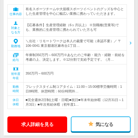
有名スポーツチームや大規模スポーツイベントのグッズを中心と
した生産管理を中心に幅広い業務に携わっていただきます。
仕事内容
【応募条件】生産管理経験（6ヶ月以上） ※別職種(営業等)で
対象と
も、業務的に生産管理に携わられていた方も可
なる方
＼出社・リモートワークは本人の裁量で可能（承認不要）／ 〒
106-0041 東京都港区麻布台1丁目…
勤務地
年俸制350万円～600万円※あなたのご年齢・能力・経験・前給を
考慮の上、決定します。※12分割で支給予定です。（月…
給与
350万円～600万円
初年度
年収
フレックスタイム制コアタイム：11:00～15:00標準労働時間：1
勤務
時間
日8時間、休憩時間：60分時間外…
■完全週休2日制(土曜・日曜)■祝日■年末年始休暇（12月31日～1
休日
休暇
月3日）■年次有給休暇（初年度1…
求人詳細を見る
気になる