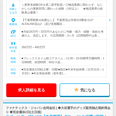
＼業界未経験OK＆第二新卒歓迎／◎物流業務に関わらず、なに
かしらの業務管理に携わった経験（1年以上） ★物流業界の経
対象と
験者は優遇！
なる方
【千葉県勤務＆転勤なし】 千葉県流山市南319番地 GLP
ALFALINK流山2 （及び首都圏近…
勤務地
■月給29万円～33万円※あなたのご年齢・能力・経験・前給を考
慮の上、決定します。※試用期間：3ヶ月（試用期間中は条…
給与
350万円～400万円
初年度
年収
■フレックスタイム制コアタイム：11:00～15:00標準労働時間：1
勤務
時間
日8時間、休憩時間：60分※始…
■完全週休2日制(土曜・日曜)■祝日■年末年始休暇（12月31日～1
休日
休暇
月3日）■年次有給休暇（初年度1…
求人詳細を見る
気になる
ファナティクス・ジャパン合同会社 | ◆大谷選手のグッズ販売独占契約等あ
り ◆完全週休2日(土日祝)