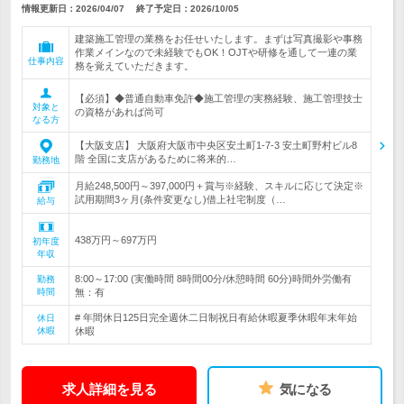
情報更新日：2026/04/07
終了予定日：
2026/10/05
建築施工管理の業務をお任せいたします。まずは写真撮影や事務
作業メインなので未経験でもOK！OJTや研修を通して一連の業
仕事内容
務を覚えていただきます。
【必須】◆普通自動車免許◆施工管理の実務経験、施工管理技士
対象と
の資格があれば尚可
なる方
【大阪支店】 大阪府大阪市中央区安土町1-7-3 安土町野村ビル8
階 全国に支店があるために将来的…
勤務地
月給248,500円～397,000円＋賞与※経験、スキルに応じて決定※
試用期間3ヶ月(条件変更なし)借上社宅制度（…
給与
438万円～697万円
初年度
年収
8:00～17:00 (実働時間 8時間00分/休憩時間 60分)時間外労働有
勤務
時間
無：有
# 年間休日125日完全週休二日制祝日有給休暇夏季休暇年末年始
休日
休暇
休暇
求人詳細を見る
気になる