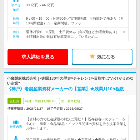
390万円～440万円
初年度
年収
9：00～18：00（休憩60分／実働8時間）※時間外労働あり（月
勤務
時間
10時間程度）☆一定期間後、フレッ…
週休2日制 ※原則、土日祝休み（年3回ほど土曜出勤あり） ※
休日
休暇
土曜日出勤の日は有給奨励日にしているため…
求人詳細を見る
気になる
小泉製麻株式会社 | <創業130年の歴史×チャレンジ>目指すは“かけがえのな
い企業”
《神戸》老舗産業資材メーカーの【営業】★残業月10h程度
正社員
職種・業種未経験OK
第二新卒歓迎
情報更新日：2026/02/27
終了予定日：
2026/08/27
【資材の力で社会課題の解決に貢献！】既存顧客へのフォローを
中心に、農業・食品/薬品・インフラ関連の資材を扱う提案営業を
仕事内容
お任せします。
第二新卒・未経験歓迎！＜必須＞◆高卒以上◆普免 ＜歓迎＞◇チ