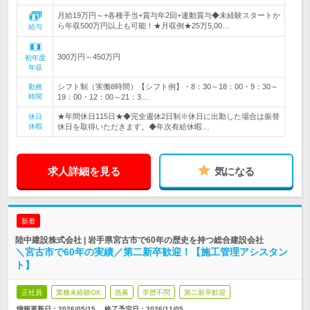
月給19万円～+各種手当+賞与年2回+連動賞与◆未経験スタートか
ら年収500万円以上も可能！★月収例★25万5,00…
給与
300万円～450万円
初年度
年収
シフト制（実働8時間）【シフト例】・8：30～18：00・9：30～
勤務
時間
19：00・12：00～21：3…
★年間休日115日★◆完全週休2日制※休日に出勤した場合は振替
休日
休暇
休日を取得いただきます。◆年次有給休暇…
求人詳細を見る
気になる
新着
陸中建設株式会社 | 岩手県宮古市で60年の歴史を持つ総合建設会社
＼宮古市で60年の実績／第二新卒歓迎！【施工管理アシスタン
ト】
正社員
業種未経験OK
急募
学歴不問
第二新卒歓迎
情報更新日：2026/05/15
終了予定日：
2026/11/05