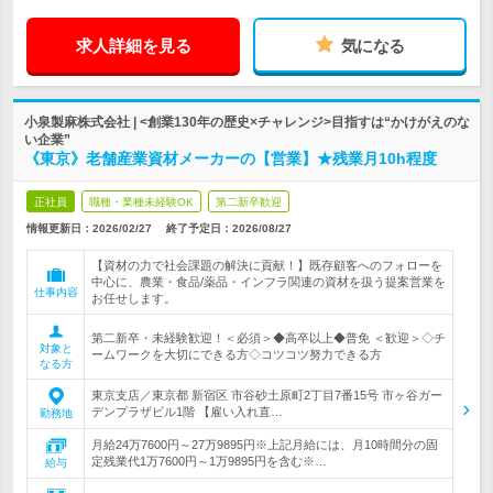
求人詳細を見る
気になる
小泉製麻株式会社 | <創業130年の歴史×チャレンジ>目指すは“かけがえのな
い企業”
《東京》老舗産業資材メーカーの【営業】★残業月10h程度
正社員
職種・業種未経験OK
第二新卒歓迎
情報更新日：2026/02/27
終了予定日：
2026/08/27
【資材の力で社会課題の解決に貢献！】既存顧客へのフォローを
中心に、農業・食品/薬品・インフラ関連の資材を扱う提案営業を
仕事内容
お任せします。
第二新卒・未経験歓迎！＜必須＞◆高卒以上◆普免 ＜歓迎＞◇チ
対象と
ームワークを大切にできる方◇コツコツ努力できる方
なる方
東京支店／東京都 新宿区 市谷砂土原町2丁目7番15号 市ヶ谷ガー
デンプラザビル1階 【雇い入れ直…
勤務地
月給24万7600円～27万9895円※上記月給には、月10時間分の固
定残業代1万7600円～1万9895円を含む※…
給与