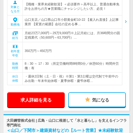
【職種・業界未経験歓迎】＜必須要件＞高卒以上、普通自動車免
対象と
許をお持ちの方★営業職にチャレンジしたい方、必見！
なる方
山口支店／山口県山口市小郡黄金町10-22 【雇入れ直後】上記事
業所 【変更の範囲】会社の定める事…
勤務地
月給23万7,000円～29万9,000円※上記月給には、月36時間分の固
定残業代（50,600円～63,700円）…
給与
350万円～450万円
初年度
年収
8：30 ～ 17：30 （所定労働時間8時間0分／休憩60分）時間外労
勤務
時間
働：有
・週休2日制（土・日・祝）※第1・第3土曜は交代制で午前中の
休日
休暇
み出勤・年末年始休暇・夏季休暇・慶弔休暇…
求人詳細を見る
気になる
大田鋼管株式会社 | 広島・山口に根差して「水と暮らし」を支えるインフラ
専門商社
＜山口／下関市＞建築資材などの【ルート営業】★未経験歓迎