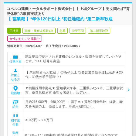
コベルコ建機トータルサポート株式会社 | 【 上場グループ 】男女問わず”育
児休暇”の取得実績あり
【 営業職 】*年休120日以上 *初任地確約 *第二新卒歓迎
正社員
職種・業種未経験OK
急募
学歴不問
第二新卒歓迎
女性のおしごと掲載中
情報更新日：2026/04/07
終了予定日：
2026/08/27
建設現場で使用される建機のレンタル・販売を提案していただき
ます。*OJT研修を実施
仕事内容
【 未経験者も大歓迎 】◎高卒以上 ◎要普通自動車運転免許 ★20
対象と
代～30代の若手活躍中！
なる方
▼積極採用中拠点▼ 愛知県東海市、三重県いなべ市、三重県伊賀
市、奈良県橿原市 希望を考慮し、決定い…
勤務地
月給216,000円～460,000円 ＋ 諸手当＋賞与2回※年齢、経験、能
力を考慮の上、優遇します。※試用期間2か…
給与
310万円～600万円
初年度
年収
勤務
8：00～17：00/実働8時間※残業は月20時間程度と少なめです。