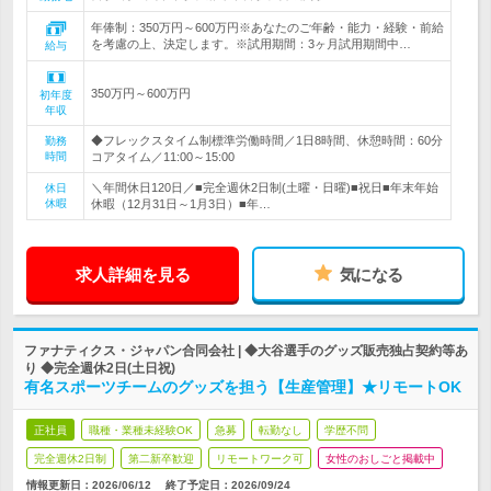
年俸制：350万円～600万円※あなたのご年齢・能力・経験・前給
を考慮の上、決定します。※試用期間：3ヶ月試用期間中…
給与
350万円～600万円
初年度
年収
◆フレックスタイム制標準労働時間／1日8時間、休憩時間：60分
勤務
時間
コアタイム／11:00～15:00
＼年間休日120日／■完全週休2日制(土曜・日曜)■祝日■年末年始
休日
休暇
休暇（12月31日～1月3日）■年…
求人詳細を見る
気になる
ファナティクス・ジャパン合同会社 | ◆大谷選手のグッズ販売独占契約等あ
り ◆完全週休2日(土日祝)
有名スポーツチームのグッズを担う【生産管理】★リモートOK
正社員
職種・業種未経験OK
急募
転勤なし
学歴不問
完全週休2日制
第二新卒歓迎
リモートワーク可
女性のおしごと掲載中
情報更新日：2026/06/12
終了予定日：
2026/09/24