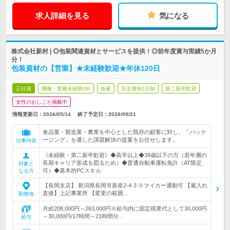
求人詳細を見る
気になる
株式会社新村 | ◎包装関連資材とサービスを提供！◎前年度賞与実績5か月
分！
包装資材の【営業】★未経験歓迎★年休120日
正社員
職種・業種未経験OK
急募
完全週休2日制
第二新卒歓迎
女性のおしごと掲載中
情報更新日：2026/05/14
終了予定日：
2026/09/21
食品業・製造業・農業を中心とした既存の顧客に対し、「パッケ
ージング」を通した課題解決の提案をお任せします。
仕事内容
《未経験・第二新卒歓迎》◆高卒以上◆39歳以下の方（若年層の
長期キャリア形成を図るため）◆普通自動車運転免許（AT限定
対象と
可）◆基本的PCスキル
なる方
【長岡支店】 新潟県長岡市新産2-4-3 ※マイカー通勤可 【雇入れ
直後】上記事業所 【変更の範囲…
勤務地
月給208,000円～263,000円※給与内に固定残業代として30,000円
～30,000円/17時間～21時間分…
給与