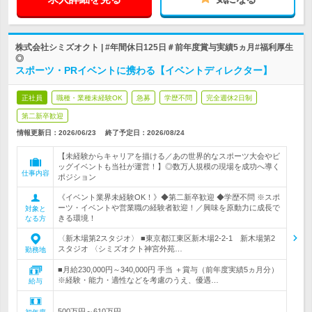
株式会社シミズオクト | #年間休日125日＃前年度賞与実績5ヵ月#福利厚生
◎
スポーツ・PRイベントに携わる【イベントディレクター】
正社員
職種・業種未経験OK
急募
学歴不問
完全週休2日制
第二新卒歓迎
情報更新日：2026/06/23
終了予定日：
2026/08/24
【未経験からキャリアを描ける／あの世界的なスポーツ大会やビ
ッグイベントも当社が運営！】◎数万人規模の現場を成功へ導く
仕事内容
ポジション
《イベント業界未経験OK！》◆第二新卒歓迎 ◆学歴不問 ※スポ
ーツ・イベントや営業職の経験者歓迎！／興味を原動力に成長で
対象と
きる環境！
なる方
〈新木場第2スタジオ〉 ■東京都江東区新木場2-2-1 新木場第2
スタジオ 〈シミズオクト神宮外苑…
勤務地
■月給230,000円～340,000円 手当 ＋賞与（前年度実績5ヵ月分）
※経験・能力・適性などを考慮のうえ、優遇…
給与
500万円～610万円