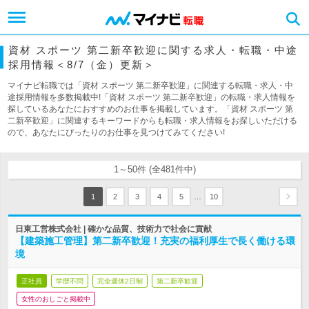
資材 スポーツ 第二新卒歓迎に関する求人・転職・中途
採用情報＜8/7（金）更新＞
マイナビ転職では「資材 スポーツ 第二新卒歓迎」に関連する転職・求人・中
途採用情報を多数掲載中!「資材 スポーツ 第二新卒歓迎」の転職・求人情報を
探しているあなたにおすすめのお仕事を掲載しています。「資材 スポーツ 第
二新卒歓迎」に関連するキーワードからも転職・求人情報をお探しいただける
ので、あなたにぴったりのお仕事を見つけてみてください!
1～50件 (全481件中)
…
1
2
3
4
5
10
日東工営株式会社 | 確かな品質、技術力で社会に貢献
【建築施工管理】第二新卒歓迎！充実の福利厚生で長く働ける環
境
正社員
学歴不問
完全週休2日制
第二新卒歓迎
女性のおしごと掲載中