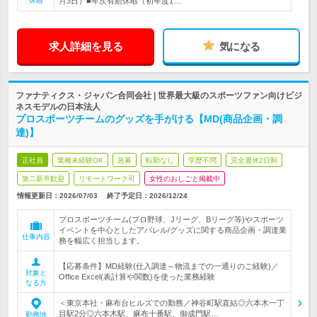
休暇
月3日）■年次有給休暇（初年度1…
求人詳細を見る
気になる
ファナティクス・ジャパン合同会社 | 世界最大級のスポーツファン向けビジ
ネスモデルの日本法人
プロスポーツチームのグッズを手がける【MD(商品企画・調
達)】
正社員
業種未経験OK
急募
転勤なし
学歴不問
完全週休2日制
第二新卒歓迎
リモートワーク可
女性のおしごと掲載中
情報更新日：2026/07/03
終了予定日：
2026/12/24
プロスポーツチーム(プロ野球、Jリーグ、Bリーグ等)やスポーツ
イベントを中心としたアパレル/グッズに関する商品企画・調達業
仕事内容
務を幅広く担当します。
【応募条件】MD経験(仕入調達～物流までの一通りのご経験)／
対象と
Office Excel(表計算や関数)を使った業務経験
なる方
＜東京本社・麻布台ヒルズでの勤務／神谷町駅直結◎六本木一丁
目駅2分◎六本木駅、麻布十番駅、御成門駅…
勤務地