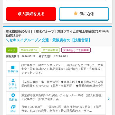
求人詳細を見る
気になる
積水樹脂株式会社 | 【積水グループ】東証プライム市場上場/創業72年/平均
勤続17.8年
＼セキスイグループ／交通・景観資材の【技術営業】
正社員
業種未経験OK
第二新卒歓迎
女性のおしごと掲載中
情報更新日：2026/07/21
終了予定日：
2027/01/11
設計事務所、建設コンサルタント、建設会社などに対して、交通
安全・景観資材などの製品提案から設計協力（図面・見積作成）
仕事内容
までを担います。
【業界未経験・第二新卒歓迎】◆高専卒以上◆有形商材の法人営
対象と
業の経験をお持ちの方（業界・年数不問） ◆普通自動車運転免許
なる方
東京都港区東新橋1-5-2 汐留シティセンター 10階 【雇入れ直後】
上記事業所 【変更の範囲】会…
勤務地
月給：280,000円～＋賞与年2回（昨年度実績4.5ヶ月分）＋諸手
当※これまでの経験、能力等を最大限考慮の上、当社…
給与