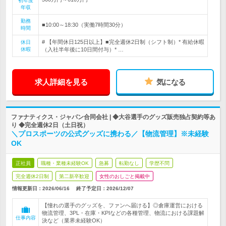
初年度
年収
勤務
■10:00～18:30（実働7時間30分）
時間
# 【年間休日125日以上】■完全週休2日制（シフト制）* 有給休暇
休日
休暇
（入社半年後に10日間付与）* …
求人詳細を見る
気になる
ファナティクス・ジャパン合同会社 | ◆大谷選手のグッズ販売独占契約等あ
り ◆完全週休2日（土日祝）
＼プロスポーツの公式グッズに携わる／【物流管理】※未経験
OK
正社員
職種・業種未経験OK
急募
転勤なし
学歴不問
完全週休2日制
第二新卒歓迎
女性のおしごと掲載中
情報更新日：2026/06/16
終了予定日：
2026/12/07
【憧れの選手のグッズを、ファンへ届ける】◎倉庫運営における
物流管理、3PL・在庫・KPIなどの各種管理、物流における課題解
仕事内容
決など（業界未経験OK）