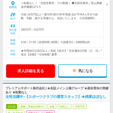
☆転勤なし！「北陸営業所」での勤務！ ◆北陸営業所／富山県砺
波市鷹栖1271-5
勤務地
月給 19万円以上＋賞与年2回※昨年実績:合計平均4ヵ月分※経
験・年齢・能力を考慮の上、決定いたします。※試用期間3…
給与
290万円～310万円
初年度
年収
勤務
9:00～17:00（休憩時間 1時間）※残業月0～20時間以内
時間
★年間休日126日以上＋有給【休日】* 完全週休2日制（土・日）*
休日
休暇
祝日【休暇】* GW休暇* 夏季…
求人詳細を見る
気になる
プレミアムサポート株式会社 | ★名証メイン上場グループ ★産休育休の実績
あり ★転勤なし
女性活躍中♪【スポーツクラブの運営スタッフ】★残業ほぼなし
正社員
職種・業種未経験OK
急募
転勤なし
学歴不問