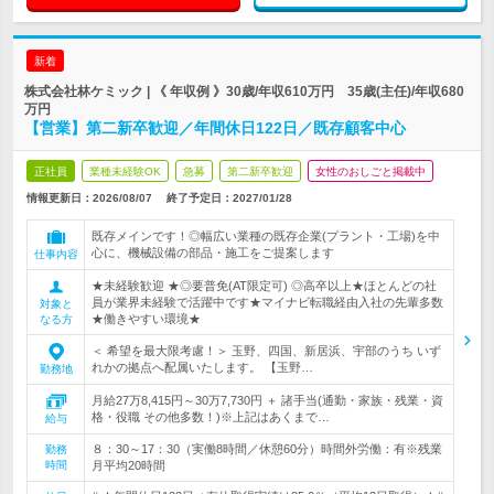
新着
株式会社林ケミック | 《 年収例 》30歳/年収610万円 35歳(主任)/年収680
万円
【営業】第二新卒歓迎／年間休日122日／既存顧客中心
正社員
業種未経験OK
急募
第二新卒歓迎
女性のおしごと掲載中
情報更新日：2026/08/07
終了予定日：
2027/01/28
既存メインです！◎幅広い業種の既存企業(プラント・工場)を中
心に、機械設備の部品・施工をご提案します
仕事内容
★未経験歓迎 ★◎要普免(AT限定可) ◎高卒以上★ほとんどの社
員が業界未経験で活躍中です★マイナビ転職経由入社の先輩多数
対象と
★働きやすい環境★
なる方
＜ 希望を最大限考慮！＞ 玉野、四国、新居浜、宇部のうち いず
れかの拠点へ配属いたします。 【玉野…
勤務地
月給27万8,415円～30万7,730円 ＋ 諸手当(通勤・家族・残業・資
格・役職 その他多数！)※上記はあくまで…
給与
８：30～17：30（実働8時間／休憩60分）時間外労働：有※残業
勤務
時間
月平均20時間