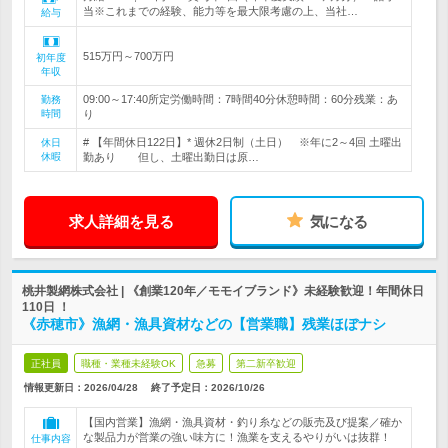
当※これまでの経験、能力等を最大限考慮の上、当社…
給与
515万円～700万円
初年度
年収
09:00～17:40所定労働時間：7時間40分休憩時間：60分残業：あ
勤務
時間
り
# 【年間休日122日】* 週休2日制（土日） ※年に2～4回 土曜出
休日
休暇
勤あり 但し、土曜出勤日は原…
求人詳細を見る
気になる
桃井製網株式会社 | 《創業120年／モモイブランド》未経験歓迎！年間休日
110日 ！
《赤穂市》漁網・漁具資材などの【営業職】残業ほぼナシ
正社員
職種・業種未経験OK
急募
第二新卒歓迎
情報更新日：2026/04/28
終了予定日：
2026/10/26
【国内営業】漁網・漁具資材・釣り糸などの販売及び提案／確か
な製品力が営業の強い味方に！漁業を支えるやりがいは抜群！
仕事内容