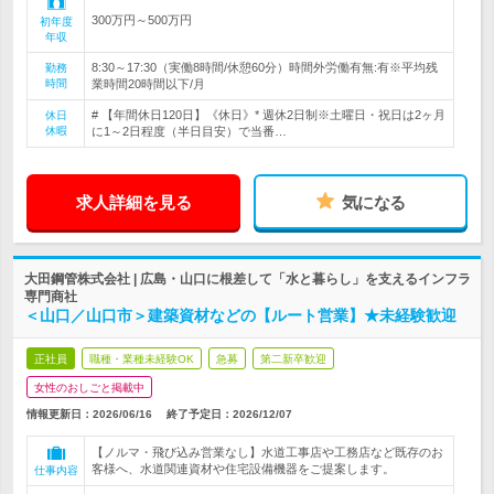
300万円～500万円
初年度
年収
8:30～17:30（実働8時間/休憩60分）時間外労働有無:有※平均残
勤務
時間
業時間20時間以下/月
# 【年間休日120日】《休日》* 週休2日制※土曜日・祝日は2ヶ月
休日
休暇
に1～2日程度（半日目安）で当番…
求人詳細を見る
気になる
大田鋼管株式会社 | 広島・山口に根差して「水と暮らし」を支えるインフラ
専門商社
＜山口／山口市＞建築資材などの【ルート営業】★未経験歓迎
正社員
職種・業種未経験OK
急募
第二新卒歓迎
女性のおしごと掲載中
情報更新日：2026/06/16
終了予定日：
2026/12/07
【ノルマ・飛び込み営業なし】水道工事店や工務店など既存のお
客様へ、水道関連資材や住宅設備機器をご提案します。
仕事内容