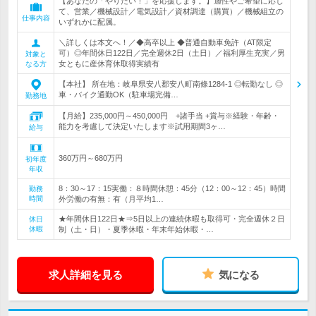
【あなたの「やりたい！」を応援します。】適性やご希望に応じ
て、営業／機械設計／電気設計／資材調達（購買）／機械組立の
仕事内容
いずれかに配属。
＼詳しくは本文へ！／◆高卒以上 ◆普通自動車免許（AT限定
可）◎年間休日122日／完全週休2日（土日）／福利厚生充実／男
対象と
女ともに産休育休取得実績有
なる方
【本社】 所在地：岐阜県安八郡安八町南條1284-1 ◎転勤なし ◎
車・バイク通勤OK（駐車場完備…
勤務地
【月給】235,000円～450,000円 +諸手当 +賞与※経験・年齢・
能力を考慮して決定いたします※試用期間3ヶ…
給与
360万円～680万円
初年度
年収
8：30～17：15実働：８時間休憩：45分（12：00～12：45）時間
勤務
時間
外労働の有無：有（月平均1…
★年間休日122日★⇒5日以上の連続休暇も取得可・完全週休２日
休日
休暇
制（土・日）・夏季休暇・年末年始休暇・…
求人詳細を見る
気になる