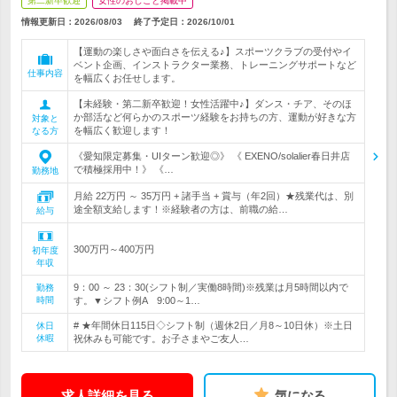
第二新卒歓迎
女性のおしごと掲載中
情報更新日：2026/08/03
終了予定日：
2026/10/01
【運動の楽しさや面白さを伝える♪】スポーツクラブの受付やイ
ベント企画、インストラクター業務、トレーニングサポートなど
仕事内容
を幅広くお任せします。
【未経験・第二新卒歓迎！女性活躍中♪】ダンス・チア、そのほ
か部活など何らかのスポーツ経験をお持ちの方、運動が好きな方
対象と
を幅広く歓迎します！
なる方
《愛知限定募集・UIターン歓迎◎》 《 EXENO/solalier春日井店
で積極採用中！》 《…
勤務地
月給 22万円 ～ 35万円 + 諸手当 + 賞与（年2回）★残業代は、別
途全額支給します！※経験者の方は、前職の給…
給与
300万円～400万円
初年度
年収
9：00 ～ 23：30(シフト制／実働8時間)※残業は月5時間以内で
勤務
時間
す。▼シフト例A 9:00～1…
# ★年間休日115日◇シフト制（週休2日／月8～10日休）※土日
休日
休暇
祝休みも可能です。お子さまやご友人…
求人詳細を見る
気になる