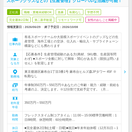
スポーツグッズなどの【生産管理】グローバルな活躍が可能！
正社員
職種・業種未経験OK
急募
転勤なし
学歴不問
完全週休2日制
第二新卒歓迎
リモートワーク可
女性のおしごと掲載中
情報更新日：2026/06/29
終了予定日：
2026/10/08
有名スポーツチームや大規模スポーツイベントのグッズなどの生
産管理、海外工場との交渉、仕入れ・輸出入・サプライチェーン
仕事内容
構築などにも携わります
【応募条件】生産管理経験のある方(商材、SKU数、生産国等問
わず) ■スポーツ全般に対して興味・関心がある方（競技は問いま
対象と
せん）を歓迎します
なる方
東京都港区麻布台1丁目3番1号 麻布台ヒルズ森JPタワー 45F ※
転勤なし
勤務地
年俸制350万円～550万円※あなたのご年齢・能力・経験・前給を
考慮の上、決定します。※12分割で支給予定です。（月…
給与
350万円～550万円
初年度
年収
フレックスタイム制コアタイム：11:00～15:00標準労働時間：1
勤務
時間
日8時間、休憩時間：60分時間外…
■完全週休2日制(土曜・日曜)■祝日■年末年始休暇（12月31日～1
休日