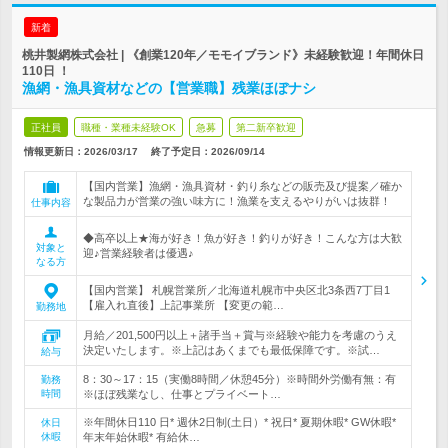
新着
桃井製網株式会社 | 《創業120年／モモイブランド》未経験歓迎！年間休日
110日 ！
漁網・漁具資材などの【営業職】残業ほぼナシ
正社員
職種・業種未経験OK
急募
第二新卒歓迎
情報更新日：2026/03/17
終了予定日：
2026/09/14
【国内営業】漁網・漁具資材・釣り糸などの販売及び提案／確か
な製品力が営業の強い味方に！漁業を支えるやりがいは抜群！
仕事内容
◆高卒以上★海が好き！魚が好き！釣りが好き！こんな方は大歓
対象と
迎♪営業経験者は優遇♪
なる方
【国内営業】 札幌営業所／北海道札幌市中央区北3条西7丁目1
【雇入れ直後】上記事業所 【変更の範…
勤務地
月給／201,500円以上＋諸手当＋賞与※経験や能力を考慮のうえ
決定いたします。※上記はあくまでも最低保障です。※試…
給与
8：30～17：15（実働8時間／休憩45分）※時間外労働有無：有
勤務
時間
※ほぼ残業なし、仕事とプライベート…
※年間休日110 日* 週休2日制(土日）* 祝日* 夏期休暇* GW休暇*
休日
休暇
年末年始休暇* 有給休…