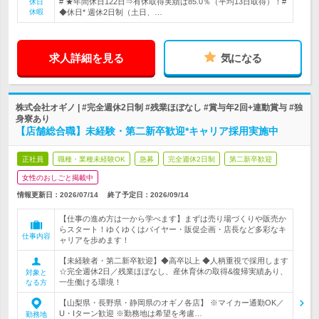
# ★年間休日122日⇒有休取得実績は85.0％（平均13日取得）！#
休日
休暇
◆休日* 週休2日制（土日、…
求人詳細を見る
気になる
株式会社オギノ | #完全週休2日制 #残業ほぼなし #賞与年2回+連動賞与 #独
身寮あり
【店舗総合職】未経験・第二新卒歓迎*キャリア採用実施中
正社員
職種・業種未経験OK
急募
完全週休2日制
第二新卒歓迎
女性のおしごと掲載中
情報更新日：2026/07/14
終了予定日：
2026/09/14
【仕事の進め方は一から学べます】まずは売り場づくりや販売か
らスタート！ゆくゆくはバイヤー・販促企画・店長など多彩なキ
仕事内容
ャリアを歩めます！
【未経験者・第二新卒歓迎】◆高卒以上 ◆人柄重視で採用します
☆完全週休2日／残業ほぼなし、産休育休の取得&復帰実績あり、
対象と
一生働ける環境！
なる方
【山梨県・長野県・静岡県のオギノ各店】 ※マイカー通勤OK／
U・Iターン歓迎 ※勤務地は希望を考慮…
勤務地