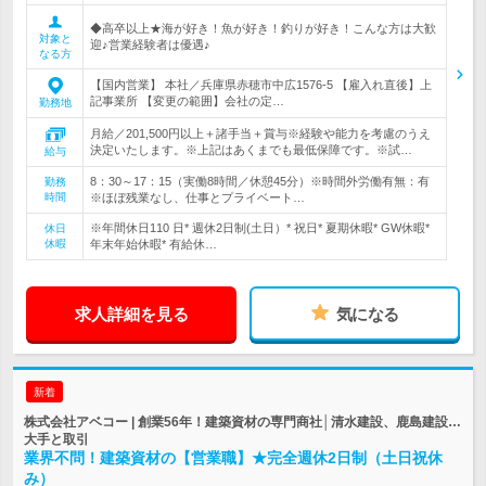
◆高卒以上★海が好き！魚が好き！釣りが好き！こんな方は大歓
対象と
迎♪営業経験者は優遇♪
なる方
【国内営業】 本社／兵庫県赤穂市中広1576-5 【雇入れ直後】上
記事業所 【変更の範囲】会社の定…
勤務地
月給／201,500円以上＋諸手当＋賞与※経験や能力を考慮のうえ
決定いたします。※上記はあくまでも最低保障です。※試…
給与
8：30～17：15（実働8時間／休憩45分）※時間外労働有無：有
勤務
時間
※ほぼ残業なし、仕事とプライベート…
※年間休日110 日* 週休2日制(土日）* 祝日* 夏期休暇* GW休暇*
休日
休暇
年末年始休暇* 有給休…
求人詳細を見る
気になる
新着
株式会社アベコー | 創業56年！建築資材の専門商社│清水建設、鹿島建設…
大手と取引
業界不問！建築資材の【営業職】★完全週休2日制（土日祝休
み）