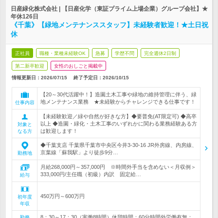
日産緑化株式会社 | 【日産化学（東証プライム上場企業）グループ会社】★
年休126日
《千葉》【緑地メンテナンススタッフ】未経験者歓迎！★土日祝
休
正社員
職種・業種未経験OK
急募
学歴不問
完全週休2日制
第二新卒歓迎
女性のおしごと掲載中
情報更新日：2026/07/15
終了予定日：
2026/10/15
【20～30代活躍中！】造園土木工事や緑地の維持管理に伴う、緑
地メンテナンス業務 ★未経験からチャレンジできる仕事です！
仕事内容
【未経験歓迎／緑や自然が好きな方】◆要普免(AT限定可) ◆高卒
以上 ◆造園・緑化・土木工事のいずれかに関わる業務経験ある方
対象と
は歓迎します！
なる方
◆千葉支店 千葉県千葉市中央区今井3-30-16 JR外房線、内房線、
京葉線「蘇我駅」より徒歩9分…
勤務地
月給268,000円～357,000円 ※時間外手当を含めない＜月収例＞
333,000円/主任職（初級）内訳 固定給…
給与
450万円～600万円
初年度
年収
8：30～17：30（実働8時間）休憩時間：60分時間外労働有無：
勤務