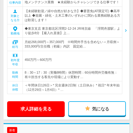
地メンテナンス業務 ★未経験からチャレンジできる仕事です！
仕事内容
【未経験歓迎／緑や自然が好きな方】◆要普免(AT限定可) ◆高卒
以上 ◆造園・緑化・土木工事のいずれかに関わる業務経験ある方
対象と
は歓迎します！
なる方
◆東京支店 東京都北区浮間2-12-24 JR埼京線 「浮間舟渡駅」よ
り徒歩8分 【雇入れ直後】上…
勤務地
月給268,000円～357,000円 ※時間外手当を含めない＜月収例＞
333,000円/主任職（初級）内訳 固定給…
給与
450万円～600万円
初年度
年収
8：30～17：30（実働8時間）休憩時間：60分時間外労働有無：
勤務
時間
有※担当する客先や現場により変動す…
＜年間休日126日＞* 完全週休2日制（土日休み）* 祝日* 年末年始
休日
休暇
（12月29日～1月4日）* …
求人詳細を見る
気になる
新着