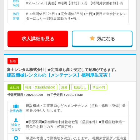
勤務
8:20～17:20【実働】8時間【休憩】60分 【時間外労働有無】有
時間
# ＜年間休日124日＞■完全週休2日制 (土日)■祝日※※会社カレン
休日
休暇
ダーにより一部祝日出勤あり■有…
求人詳細を見る
気になる
新着
富士レンタル株式会社 | ★定着率も高く安定して勤務ができます。
建設機械レンタルの【メンテナンス】福利厚生充実！
正社員
職種・業種未経験OK
急募
転勤なし
学歴不問
情報更新日：2026/06/09
終了予定日：
2026/11/30
建設機械・工事車両などのメンテナンス（点検・修理・整備）業
務をお任せいたします。
仕事内容
■学歴不問■業種職種未経験者歓迎《必須条件》■普通自動車第一
対象と
種免許お持ちの方（AT限定可）
なる方
希望を考慮して勤務地を決定いたします。 札幌東営業所／北海道