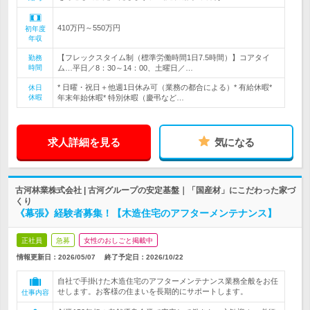
410万円～550万円
初年度
年収
【フレックスタイム制（標準労働時間1日7.5時間）】コアタイ
勤務
時間
ム…平日／8：30～14：00、土曜日／…
* 日曜・祝日＋他週1日休み可（業務の都合による）* 有給休暇*
休日
休暇
年末年始休暇* 特別休暇（慶弔など…
求人詳細を見る
気になる
古河林業株式会社 | 古河グループの安定基盤｜「国産材」にこだわった家づ
くり
《幕張》経験者募集！【木造住宅のアフターメンテナンス】
正社員
急募
女性のおしごと掲載中
情報更新日：2026/05/07
終了予定日：
2026/10/22
自社で手掛けた木造住宅のアフターメンテナンス業務全般をお任
せします。お客様の住まいを長期的にサポートします。
仕事内容