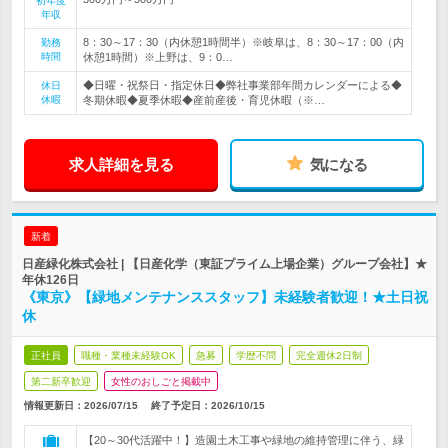
初年度
年収
8：30～17：30（内休憩1時間半）※岐阜は、8：30～17：00（内
勤務
時間
休憩1時間）※上野は、9：0…
◆日曜・祝祭日・指定休日◆弊社事業部年間カレンダーによる◆
休日
休暇
冬期休暇◆夏季休暇◆産前産後・育児休暇（※…
求人詳細を見る
気になる
新着
日産緑化株式会社 | 【日産化学（東証プライム上場企業）グループ会社】★
年休126日
《東京》【緑地メンテナンススタッフ】未経験者歓迎！★土日祝
休
正社員
職種・業種未経験OK
急募
学歴不問
完全週休2日制
第二新卒歓迎
女性のおしごと掲載中
情報更新日：2026/07/15
終了予定日：
2026/10/15
【20～30代活躍中！】造園土木工事や緑地の維持管理に伴う、緑