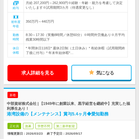
月給 207,200円～262,900円※経験・年齢・能力を考慮して決定
いたします※試用期間3カ月（待遇変更なし）
給与
350万円～440万円
初年度
年収
8:30～17:30（実働8時間／休憩60分）※時間外労働あり※月平均
勤務
時間
残業30時間以下
* 年間休日118日* 週休2日制（土日休み）* 有給休暇（試用期間終
休日
休暇
了後に付与）* 年末年始休暇*…
求人詳細を見る
気になる
新着
中部資材株式会社 | 【1949年に創業以来、黒字経営を継続中】充実した福
利厚生あり！
港湾設備の【メンテナンス】賞与5.4ヶ月◆愛知勤務
正社員
急募
学歴不問
第二新卒歓迎
情報更新日：2026/03/23
終了予定日：
2026/09/17