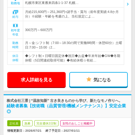
札幌市東区東雁来四条1-1-37 札幌…
勤務地
月給215,600円～251,360円+諸手当・賞与（前年度実績:4.8か月
分）※経験・年齢を考慮の上、当社規定によ…
給与
300万円～600万円
初年度
年収
月～金:シフト制（7:00～18:30の間で実働8時間・休憩60分）土曜
勤務
時間
日:7:00～15:00（2…
◆シフト制＋日曜日固定休◆祝日◆お盆◆年末年始◆GW◆冬期
休日
休暇
休暇（5日間連続取得可能）◆有給休暇☆有給…
求人詳細を見る
気になる
株式会社三景 | “温故知新” 古き良きものから学び、新たなモノ作りへ。
経験者募集【技術職（品質管理/機械メンテナンス）】安定企業
◎
正社員
急募
完全週休2日制
女性のおしごと掲載中
情報更新日：2026/07/21
終了予定日：
2027/01/11