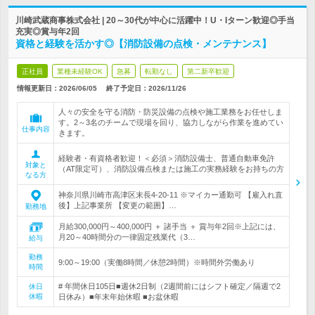
川崎武蔵商事株式会社 | 20～30代が中心に活躍中！U・Iターン歓迎◎手当
充実◎賞与年2回
資格と経験を活かす◎【消防設備の点検・メンテナンス】
正社員
業種未経験OK
急募
転勤なし
第二新卒歓迎
情報更新日：2026/06/05
終了予定日：
2026/11/26
人々の安全を守る消防・防災設備の点検や施工業務をお任せしま
す。2～3名のチームで現場を回り、協力しながら作業を進めてい
仕事内容
きます。
経験者・有資格者歓迎！＜必須＞消防設備士、普通自動車免許
対象と
（AT限定可）、消防設備点検または施工の実務経験をお持ちの方
なる方
神奈川県川崎市高津区末長4-20-11 ※マイカー通勤可 【雇入れ直
後】上記事業所 【変更の範囲】…
勤務地
月給300,000円～400,000円 ＋ 諸手当 ＋ 賞与年2回※上記には、
月20～40時間分の一律固定残業代（3…
給与
勤務
9:00～19:00（実働8時間／休憩2時間）※時間外労働あり
時間
# 年間休日105日■週休2日制（2週間前にはシフト確定／隔週で2
休日
休暇
日休み）■年末年始休暇 ■お盆休暇