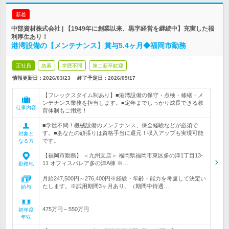
新着
中部資材株式会社 | 【1949年に創業以来、黒字経営を継続中】充実した福
利厚生あり！
港湾設備の【メンテナンス】賞与5.4ヶ月◆福岡市勤務
正社員
急募
学歴不問
第二新卒歓迎
情報更新日：2026/03/23
終了予定日：
2026/09/17
【フレックスタイム制あり】■港湾設備の保守・点検・修繕・メ
ンテナンス業務を担当します。■定年までしっかり成長できる教
仕事内容
育体制もご用意！
■学歴不問！機械設備のメンテナンス、保全経験などが必須で
す。■あなたの頑張りは資格手当に還元！収入アップも実現可能
対象と
です。
なる方
【福岡市勤務】 ＜九州支店＞ 福岡県福岡市東区多の津1丁目13-
11 オフィスパレア多の津A棟 ※…
勤務地
月給247,500円～276,400円※経験・年齢・能力を考慮して決定い
たします。※試用期間3ヶ月あり。（期間中待遇…
給与
475万円～550万円
初年度
年収