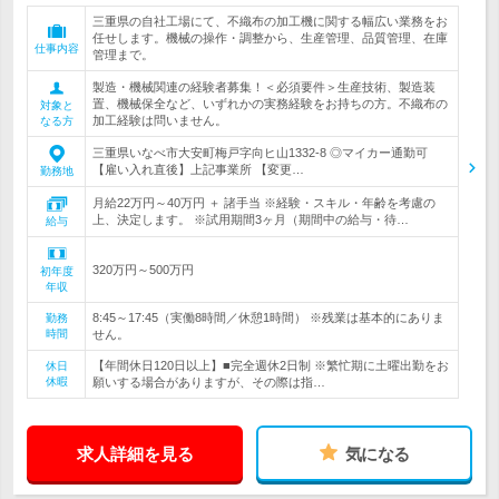
三重県の自社工場にて、不織布の加工機に関する幅広い業務をお
任せします。機械の操作・調整から、生産管理、品質管理、在庫
仕事内容
管理まで。
製造・機械関連の経験者募集！＜必須要件＞生産技術、製造装
置、機械保全など、いずれかの実務経験をお持ちの方。不織布の
対象と
加工経験は問いません。
なる方
三重県いなべ市大安町梅戸字向ヒ山1332-8 ◎マイカー通勤可
【雇い入れ直後】上記事業所 【変更…
勤務地
月給22万円～40万円 ＋ 諸手当 ※経験・スキル・年齢を考慮の
上、決定します。 ※試用期間3ヶ月（期間中の給与・待…
給与
320万円～500万円
初年度
年収
8:45～17:45（実働8時間／休憩1時間） ※残業は基本的にありま
勤務
時間
せん。
【年間休日120日以上】■完全週休2日制 ※繁忙期に土曜出勤をお
休日
休暇
願いする場合がありますが、その際は指…
求人詳細を見る
気になる