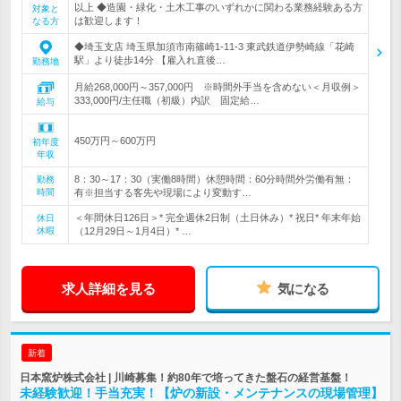
以上 ◆造園・緑化・土木工事のいずれかに関わる業務経験ある方
対象と
は歓迎します！
なる方
◆埼玉支店 埼玉県加須市南篠崎1-11-3 東武鉄道伊勢崎線「花崎
駅」より徒歩14分 【雇入れ直後…
勤務地
月給268,000円～357,000円 ※時間外手当を含めない＜月収例＞
333,000円/主任職（初級）内訳 固定給…
給与
450万円～600万円
初年度
年収
8：30～17：30（実働8時間）休憩時間：60分時間外労働有無：
勤務
時間
有※担当する客先や現場により変動す…
＜年間休日126日＞* 完全週休2日制（土日休み）* 祝日* 年末年始
休日
休暇
（12月29日～1月4日）* …
求人詳細を見る
気になる
新着
日本窯炉株式会社 | 川崎募集！約80年で培ってきた盤石の経営基盤！
未経験歓迎！手当充実！【炉の新設・メンテナンスの現場管理】