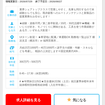
情報更新日：2026/07/29
終了予定日：
2026/08/27
業界シェアトップクラスで営業しやすく、先輩も同行するので未
経験からでも安心。既存顧客へのルートメンテナンスと新製品の
仕事内容
提案業務をお任せします！
★経験・資格不問／第二新卒歓迎／20代・30代活躍中★機械・車
いじりが好き、モノづくりに興味がある、工具を使う作業経験が
対象と
ある方…いずれも大歓迎！
なる方
UIターン歓迎！ ★希望地に配属／車通勤OK 勤務地一覧は以下 横
浜支店（横浜市）or 福岡営業所…
勤務地
月給23万1000円～40万1000円＋諸手当※経験・年齢・スキルな
どを考慮し、相談の上決定します※固定残業代40h…
給与
300万円～500万円
初年度
年収
勤務
8:45～17:30（休憩1時間）
時間
# ★年間休日125日★完全週休2日制（土日）祝日夏季休暇年末年
休日
休暇
始休暇特別休暇有給休暇（入社半年後に…
求人詳細を見る
気になる