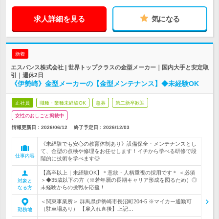
求人詳細を見る
気になる
新着
エスバンス株式会社 | 世界トップクラスの金型メーカー｜国内大手と安定取
引｜週休2日
《伊勢崎》金型メーカーの【金型メンテナンス】◆未経験OK
正社員
職種・業種未経験OK
急募
第二新卒歓迎
女性のおしごと掲載中
情報更新日：2026/06/12
終了予定日：
2026/12/03
《未経験でも安心の教育体制あり》設備保全・メンテナンスとし
て、金型の点検や修理をお任せします！イチから学べる研修で段
仕事内容
階的に技術を学べます◎
【高卒以上｜未経験OK】＊意欲・人柄重視の採用です＊ ＜必須
＞◆35歳以下の方（※若年層の長期キャリア形成を図るため）◎
対象と
未経験からの挑戦を応援！
なる方
＜関東事業所＞ 群馬県伊勢崎市長沼町204-5 ※マイカー通勤可
（駐車場あり） 【雇入れ直後】上記…
勤務地