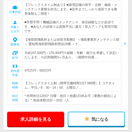
【フレックスタイム制あり】■港湾設備の保守・点検・修繕・メ
ンテナンス業務を担当します。■定年までしっかり成長できる教
仕事内容
育体制もご用意！
■学歴不問！機械設備のメンテナンス、保全経験などが必須で
す。■あなたの頑張りは資格手当に還元！収入アップも実現可能
対象と
です。
なる方
【海部郡飛島村または弥富市勤務】 ＜飛島事業所メンテナンス部
＞ 愛知県海部郡飛島村西浜28番 ＜ナ…
勤務地
月給247,500円～276,400円※経験・年齢・能力を考慮して決定い
たします。※試用期間3ヶ月あり。（期間中待遇…
給与
475万円～550万円
初年度
年収
【フレックスタイム制（標準労働時間1日7.5時間）】コアタイ
勤務
時間
ム…平日／8：30～14：00、土曜日／…
* 年間休日120日* 日曜・祝日＋他週1日休み可（業務の都合によ
休日
休暇
る）* 有給休暇10日～20日（入…
求人詳細を見る
気になる