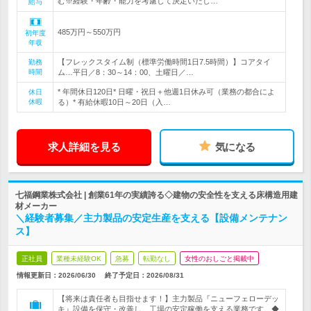
む※経験・年齢・能力を考慮して決定いたし…
給与
485万円～550万円
初年度
年収
【フレックスタイム制（標準労働時間1日7.5時間）】コアタイ
勤務
時間
ム…平日／8：30～14：00、土曜日／…
* 年間休日120日* 日曜・祝日＋他週1日休み可（業務の都合によ
休日
休暇
る）* 有給休暇10日～20日（入…
求人詳細を見る
気になる
七福鋼業株式会社 | 創業61年の実績誇る◇建物の安全性を支える床構造用建
材メーカー
＼経験者募集／主力製品の安定生産を支える【設備メンテナン
ス】
正社員
業種未経験OK
急募
転勤なし
女性のおしごと掲載中
情報更新日：2026/06/30
終了予定日：
2026/08/31
【将来は責任者も目指せます！】主力製品『ニューフェローデッ
キ』設備を保守・改善し、工場の安定稼働を支える業務です。◆