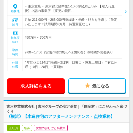
＜東京支店＞ 東京都北区中里1-10-6 駒込Kビル2F 【雇入れ直
後】上記の事業所 【変更の範囲…
勤務地
月給 211,000円～263,000円※経験・年齢・能力を考慮して決定
いたします※試用期間6カ月（待遇変更なし）
給与
450万円～700万円
初年度
年収
勤務
9:00～17:30（実働7時間30分／休憩60分）※時間外労働あり
時間
* 年間休日114日* 隔週休2日制（日曜日・隔週土曜日） * 有給休
休日
休暇
暇（10日～20日）* 夏期休…
求人詳細を見る
気になる
古河林業株式会社 | 古河グループの安定基盤｜「国産材」にこだわった家づ
くり
《横浜》【木造住宅のアフターメンテナンス・点検業務】
正社員
急募
女性のおしごと掲載中