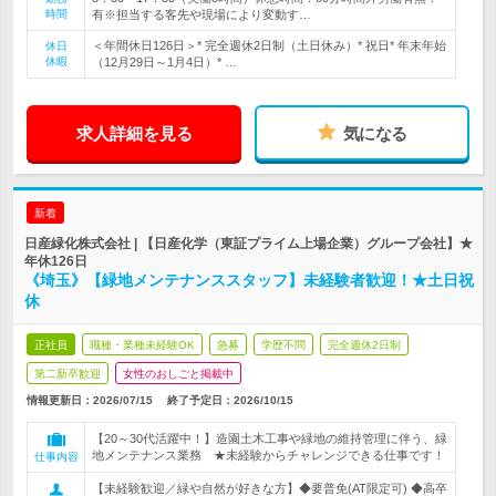
時間
有※担当する客先や現場により変動す…
＜年間休日126日＞* 完全週休2日制（土日休み）* 祝日* 年末年始
休日
休暇
（12月29日～1月4日）* …
求人詳細を見る
気になる
新着
日産緑化株式会社 | 【日産化学（東証プライム上場企業）グループ会社】★
年休126日
《埼玉》【緑地メンテナンススタッフ】未経験者歓迎！★土日祝
休
正社員
職種・業種未経験OK
急募
学歴不問
完全週休2日制
第二新卒歓迎
女性のおしごと掲載中
情報更新日：2026/07/15
終了予定日：
2026/10/15
【20～30代活躍中！】造園土木工事や緑地の維持管理に伴う、緑
地メンテナンス業務 ★未経験からチャレンジできる仕事です！
仕事内容
【未経験歓迎／緑や自然が好きな方】◆要普免(AT限定可) ◆高卒