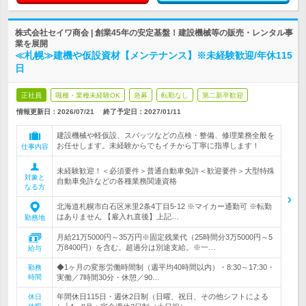
株式会社セイワ商会 | 創業45年の安定基盤！建設機械等の販売・レンタル事
業を展開
≪札幌≫建機や仮設資材【メンテナンス】※未経験歓迎/年休115
日
正社員
職種・業種未経験OK
急募
転勤なし
第二新卒歓迎
情報更新日：2026/07/21
終了予定日：
2027/01/11
建設機械や軽仮設、スパッツなどの点検・整備、修理業務全般を
お任せします。未経験からでもイチから丁寧に指導します！
仕事内容
未経験歓迎！＜必須要件＞普通自動車免許＜歓迎要件＞大型特殊
対象と
自動車免許などの各種業務関連資格
なる方
北海道札幌市白石区米里2条4丁目5-12 ※マイカー通勤可 ※転勤
はありません 【雇入れ直後】上記…
勤務地
月給21万5000円～35万円※固定残業代（25時間分3万5000円～5
万8400円）を含む。超過分は別途支給。※一…
給与
◆1ヶ月の変形労働時間制（週平均40時間以内）・8:30～17:30・
勤務
時間
実働／7時間30分・休憩／90…
年間休日115日・週休2日制（日曜、祝日、その他シフトによる
休日