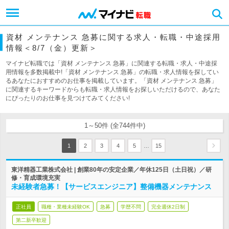
資材 メンテナンス 急募に関する求人・転職・中途採用
情報＜8/7（金）更新＞
マイナビ転職では「資材 メンテナンス 急募」に関連する転職・求人・中途採
用情報を多数掲載中!「資材 メンテナンス 急募」の転職・求人情報を探してい
るあなたにおすすめのお仕事を掲載しています。「資材 メンテナンス 急募」
に関連するキーワードからも転職・求人情報をお探しいただけるので、あなた
にぴったりのお仕事を見つけてみてください!
1～50件 (全744件中)
…
1
2
3
4
5
15
東洋精器工業株式会社 | 創業80年の安定企業／年休125日（土日祝）／研
修・育成環境充実
未経験者急募！【サービスエンジニア】整備機器メンテナンス
正社員
職種・業種未経験OK
急募
学歴不問
完全週休2日制
第二新卒歓迎