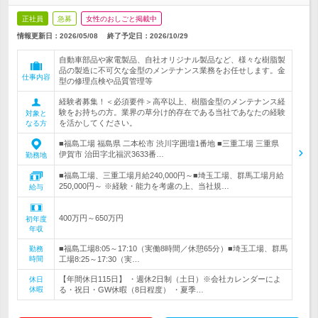
正社員
急募
女性のおしごと掲載中
情報更新日：2026/05/08
終了予定日：
2026/10/29
自動車部品や家電製品、自社オリジナル製品など、様々な樹脂製
品の製造に不可欠な金型のメンテナンス業務をお任せします。金
仕事内容
型の修理点検や品質管理等
経験者募集！＜必須要件＞高卒以上、樹脂金型のメンテナンス経
験をお持ちの方。業界の草分け的存在である当社であなたの経験
対象と
を活かしてください。
なる方
■福島工場 福島県 二本松市 渋川字囲壇1番地 ■三重工場 三重県
伊賀市 治田字北福沢3633番…
勤務地
■福島工場、三重工場月給240,000円～■埼玉工場、群馬工場月給
250,000円～ ※経験・能力を考慮の上、当社規…
給与
400万円～650万円
初年度
年収
■福島工場8:05～17:10（実働8時間／休憩65分）■埼玉工場、群馬
勤務
時間
工場8:25～17:30（実…
【年間休日115日】 ・週休2日制（土日）※会社カレンダーによ
休日
休暇
る・祝日・GW休暇（8日程度） ・夏季…