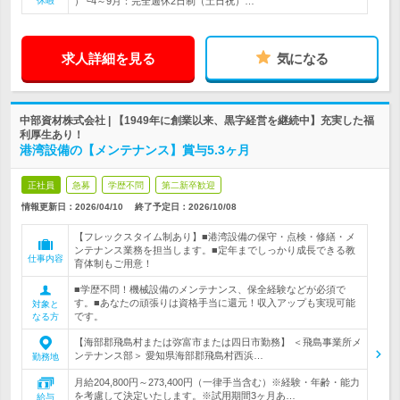
休暇
）└4～9月：完全週休2日制（土日祝）…
求人詳細を見る
気になる
中部資材株式会社 | 【1949年に創業以来、黒字経営を継続中】充実した福
利厚生あり！
港湾設備の【メンテナンス】賞与5.3ヶ月
正社員
急募
学歴不問
第二新卒歓迎
情報更新日：2026/04/10
終了予定日：
2026/10/08
【フレックスタイム制あり】■港湾設備の保守・点検・修繕・メ
ンテナンス業務を担当します。■定年までしっかり成長できる教
仕事内容
育体制もご用意！
■学歴不問！機械設備のメンテナンス、保全経験などが必須で
す。■あなたの頑張りは資格手当に還元！収入アップも実現可能
対象と
です。
なる方
【海部郡飛島村または弥富市または四日市勤務】 ＜飛島事業所メ
ンテナンス部＞ 愛知県海部郡飛島村西浜…
勤務地
月給204,800円～273,400円（一律手当含む）※経験・年齢・能力
を考慮して決定いたします。※試用期間3ヶ月あ…
給与