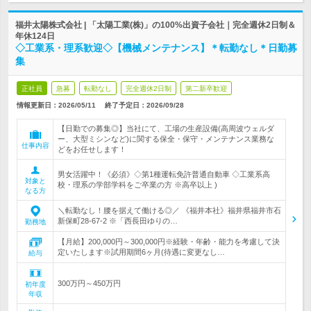
福井太陽株式会社 | 「太陽工業(株)」の100%出資子会社｜完全週休2日制＆
年休124日
◇工業系・理系歓迎◇【機械メンテナンス】＊転勤なし＊日勤募
集
正社員
急募
転勤なし
完全週休2日制
第二新卒歓迎
情報更新日：2026/05/11
終了予定日：
2026/09/28
【日勤での募集◎】当社にて、工場の生産設備(高周波ウェルダ
ー、大型ミシンなど)に関する保全・保守・メンテナンス業務な
仕事内容
どをお任せします！
男女活躍中！《必須》◇第1種運転免許普通自動車 ◇工業系高
対象と
校・理系の学部学科をご卒業の方 ※高卒以上 )
なる方
＼転勤なし！腰を据えて働ける◎／ 《福井本社》福井県福井市石
新保町28‐67‐2 ※「西長田ゆりの…
勤務地
【月給】200,000円～300,000円※経験・年齢・能力を考慮して決
定いたします※試用期間6ヶ月(待遇に変更なし…
給与
300万円～450万円
初年度
年収