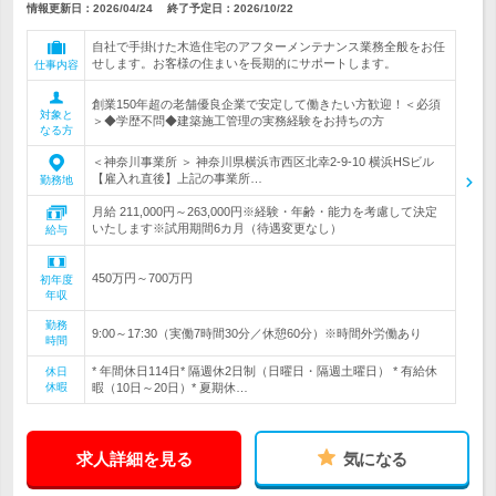
情報更新日：2026/04/24
終了予定日：
2026/10/22
自社で手掛けた木造住宅のアフターメンテナンス業務全般をお任
せします。お客様の住まいを長期的にサポートします。
仕事内容
創業150年超の老舗優良企業で安定して働きたい方歓迎！＜必須
対象と
＞◆学歴不問◆建築施工管理の実務経験をお持ちの方
なる方
＜神奈川事業所 ＞ 神奈川県横浜市西区北幸2-9-10 横浜HSビル
【雇入れ直後】上記の事業所…
勤務地
月給 211,000円～263,000円※経験・年齢・能力を考慮して決定
いたします※試用期間6カ月（待遇変更なし）
給与
450万円～700万円
初年度
年収
勤務
9:00～17:30（実働7時間30分／休憩60分）※時間外労働あり
時間
* 年間休日114日* 隔週休2日制（日曜日・隔週土曜日） * 有給休
休日
休暇
暇（10日～20日）* 夏期休…
求人詳細を見る
気になる