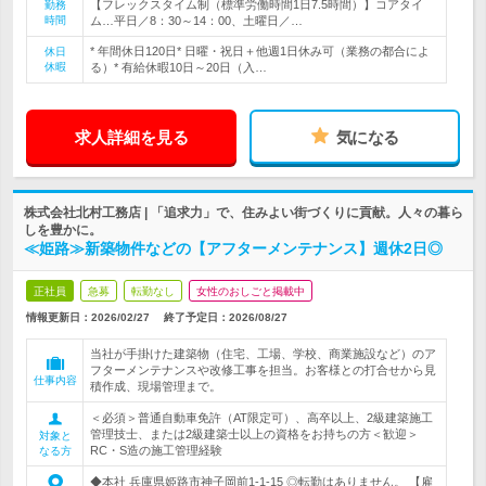
【フレックスタイム制（標準労働時間1日7.5時間）】コアタイ
勤務
時間
ム…平日／8：30～14：00、土曜日／…
* 年間休日120日* 日曜・祝日＋他週1日休み可（業務の都合によ
休日
休暇
る）* 有給休暇10日～20日（入…
求人詳細を見る
気になる
株式会社北村工務店 | 「追求力」で、住みよい街づくりに貢献。人々の暮ら
しを豊かに。
≪姫路≫新築物件などの【アフターメンテナンス】週休2日◎
正社員
急募
転勤なし
女性のおしごと掲載中
情報更新日：2026/02/27
終了予定日：
2026/08/27
当社が手掛けた建築物（住宅、工場、学校、商業施設など）のア
フターメンテナンスや改修工事を担当。お客様との打合せから見
仕事内容
積作成、現場管理まで。
＜必須＞普通自動車免許（AT限定可）、高卒以上、2級建築施工
管理技士、または2級建築士以上の資格をお持ちの方＜歓迎＞
対象と
RC・S造の施工管理経験
なる方
◆本社 兵庫県姫路市神子岡前1-1-15 ◎転勤はありません。 【雇