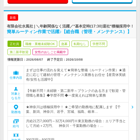
新着
有限会社水風社 | ＼年齢関係なく活躍／*基本定時(17:30)退社*積極採用中！
簡単ルーティン作業で活躍♪【総合職（管理・メンテナンス）】
正社員
職種・業種未経験OK
急募
転勤なし
学歴不問
第二新卒歓迎
女性のおしごと掲載中
情報更新日：2026/08/07
終了予定日：
2026/10/08
まずは仕事の流れを覚えて★簡単な整備（ルーティン作業）★適
正に応じて建材の管理・メンテナンス業務をお任せ【産育休実績
仕事内容
有/女性も活躍中】
【年齢不問！未経験・第二新卒～ブランクのある方まで歓迎・管
対象と
理職も募集】◆学歴不問 ◆一度覚えれば簡単な業務
なる方
★神奈川は積極採用中！ ★ご希望の勤務地に配属します 【千
葉、新潟、神奈川、岩手、宮城、福島、岐阜…
勤務地
月給21万7,000円～32万4,000円※東京勤務の場合：エリア手当と
して月給＋2万円、 神奈川・千葉勤務の場合：…
給与
300万円～500万円