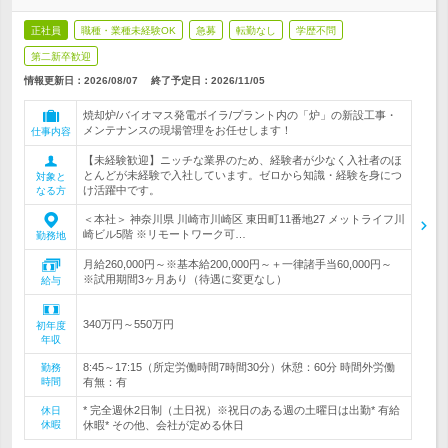
正社員
職種・業種未経験OK
急募
転勤なし
学歴不問
第二新卒歓迎
情報更新日：2026/08/07
終了予定日：
2026/11/05
焼却炉/バイオマス発電ボイラ/プラント内の「炉」の新設工事・
メンテナンスの現場管理をお任せします！
仕事内容
【未経験歓迎】ニッチな業界のため、経験者が少なく入社者のほ
とんどが未経験で入社しています。ゼロから知識・経験を身につ
対象と
け活躍中です。
なる方
＜本社＞ 神奈川県 川崎市川崎区 東田町11番地27 メットライフ川
崎ビル5階 ※リモートワーク可…
勤務地
月給260,000円～※基本給200,000円～＋一律諸手当60,000円～
※試用期間3ヶ月あり（待遇に変更なし）
給与
340万円～550万円
初年度
年収
8:45～17:15（所定労働時間7時間30分）休憩：60分 時間外労働
勤務
時間
有無：有
* 完全週休2日制（土日祝）※祝日のある週の土曜日は出勤* 有給
休日
休暇
休暇* その他、会社が定める休日