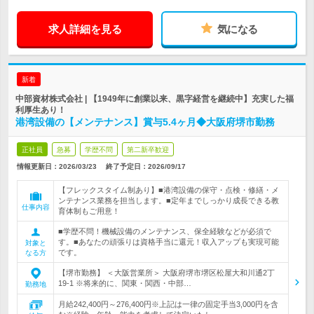
求人詳細を見る
気になる
新着
中部資材株式会社 | 【1949年に創業以来、黒字経営を継続中】充実した福
利厚生あり！
港湾設備の【メンテナンス】賞与5.4ヶ月◆大阪府堺市勤務
正社員
急募
学歴不問
第二新卒歓迎
情報更新日：2026/03/23
終了予定日：
2026/09/17
【フレックスタイム制あり】■港湾設備の保守・点検・修繕・メ
ンテナンス業務を担当します。■定年までしっかり成長できる教
仕事内容
育体制もご用意！
■学歴不問！機械設備のメンテナンス、保全経験などが必須で
す。■あなたの頑張りは資格手当に還元！収入アップも実現可能
対象と
です。
なる方
【堺市勤務】 ＜大阪営業所＞ 大阪府堺市堺区松屋大和川通2丁
19-1 ※将来的に、関東・関西・中部…
勤務地
月給242,400円～276,400円※上記は一律の固定手当3,000円を含