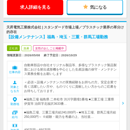
求人詳細を見る
気になる
天昇電気工業株式会社 | スタンダード市場上場／プラスチック業界の草分け
的存在
【設備メンテナンス】福島・埼玉・三重・群馬工場勤務
正社員
急募
女性のおしごと掲載中
情報更新日：2026/05/08
終了予定日：
2026/10/29
自動車部品や自社オリジナル製品等、多様なプラスチック製品製
造における射出成形機を中心とした生産設備の保守・メンテナン
仕事内容
ス業務全般をお願いします
＜必須＞設備メンテナンスの実務経験をお持ちの方。安定企業で
長く活躍したい方や、ものづくりに貢献したい方からのご応募を
対象と
お待ちしております。
なる方
■福島工場 福島県 二本松市 渋川字囲壇1番地 ■三重工場 三重県
伊賀市 治田字北福沢3633番…
勤務地
■福島工場、三重工場月給240,000円～■埼玉工場、群馬工場月給
250,000円～ ※経験・能力を考慮の上、当社規…
給与
400万円～650万円