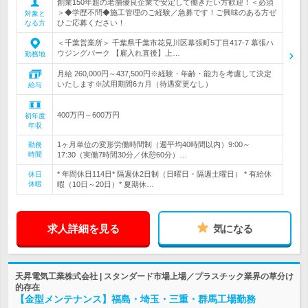
創業150年超の老舗優良企業で安定して働きたい方歓迎！＜必須
＞◆学歴不問◆施工管理のご経験／急募です！ご興味のある方ぜ
対象と
ひご応募ください！
なる方
＜千葉営業所＞ 千葉県千葉市花見川区幕張町5丁目417-7 幕張ハ
ウジングパーク 【雇入れ直後】上…
勤務地
月給 260,000円～437,500円※経験・年齢・能力を考慮して決定
いたします※試用期間6カ月（待遇変更なし）
給与
400万円～600万円
初年度
年収
1ヶ月単位の変形労働時間制（週平均40時間以内）9:00～
勤務
時間
17:30（実働7時間30分／休憩60分）…
* 年間休日114日* 隔週休2日制（日曜日・隔週土曜日） * 有給休
休日
休暇
暇（10日～20日）* 夏期休…
求人詳細を見る
気になる
天昇電気工業株式会社 | スタンダード市場上場／プラスチック業界の草分け
的存在
【金型メンテナンス】福島・埼玉・三重・群馬工場勤務