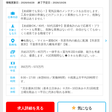
情報更新日：2026/04/28
終了予定日：
2026/10/26
【未経験でも安心！】電気設備のメンテナンスをお任せします。
工具や資材の準備などのアシスタント業務からスタート。危険な
仕事内容
作業はありません！
【未経験OK／40代・50代活躍中】普通免許のみで応募可！プラ
イベートも尊重し、危険な業務はないので、自信がなくてもゆっ
対象と
くり成長できる職場です！
なる方
◆転勤なし・マイカー通勤OK・市原市内の拠点に配属 【市原営
業所】 千葉県市原市八幡海岸通7 【菊…
勤務地
月給23万円～40万円＋一律手当＋賞与年2回※経験、能力を考慮
の上、優遇します。※試用期間なし◆スキルを磨けばしっか…
給与
350万円～573万円
初年度
年収
8:00～17:00（休憩60分／実働8時間）※残業は月平均20時間で
勤務
時間
す。
* 完全週休2日制（基本土日休み）※月8～10日休み※月1回程度
休日
休暇
土曜出勤あり⇒平日に代休が取れる体制…
求人詳細を見る
気になる