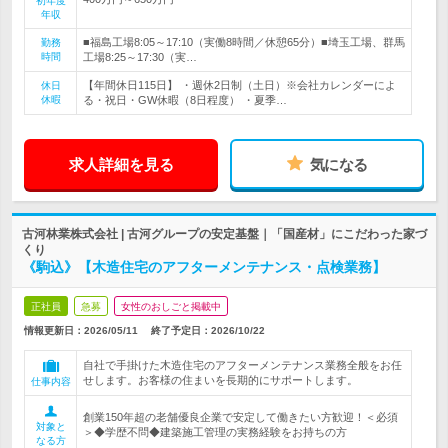
初年度
年収
■福島工場8:05～17:10（実働8時間／休憩65分）■埼玉工場、群馬
勤務
時間
工場8:25～17:30（実…
【年間休日115日】 ・週休2日制（土日）※会社カレンダーによ
休日
休暇
る・祝日・GW休暇（8日程度） ・夏季…
求人詳細を見る
気になる
古河林業株式会社 | 古河グループの安定基盤｜「国産材」にこだわった家づ
くり
《駒込》【木造住宅のアフターメンテナンス・点検業務】
正社員
急募
女性のおしごと掲載中
情報更新日：2026/05/11
終了予定日：
2026/10/22
自社で手掛けた木造住宅のアフターメンテナンス業務全般をお任
せします。お客様の住まいを長期的にサポートします。
仕事内容
創業150年超の老舗優良企業で安定して働きたい方歓迎！＜必須
対象と
＞◆学歴不問◆建築施工管理の実務経験をお持ちの方
なる方