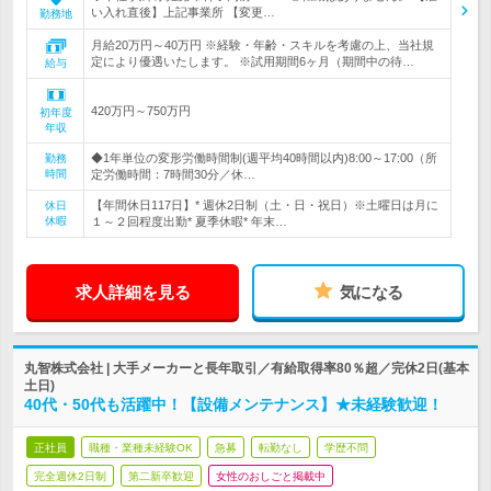
い入れ直後】上記事業所 【変更…
勤務地
月給20万円～40万円 ※経験・年齢・スキルを考慮の上、当社規
定により優遇いたします。 ※試用期間6ヶ月（期間中の待…
給与
420万円～750万円
初年度
年収
◆1年単位の変形労働時間制(週平均40時間以内)8:00～17:00（所
勤務
時間
定労働時間：7時間30分／休…
【年間休日117日】* 週休2日制（土・日・祝日）※土曜日は月に
休日
休暇
１～２回程度出勤* 夏季休暇* 年末…
求人詳細を見る
気になる
丸智株式会社 | 大手メーカーと長年取引／有給取得率80％超／完休2日(基本
土日)
40代・50代も活躍中！【設備メンテナンス】★未経験歓迎！
正社員
職種・業種未経験OK
急募
転勤なし
学歴不問
完全週休2日制
第二新卒歓迎
女性のおしごと掲載中