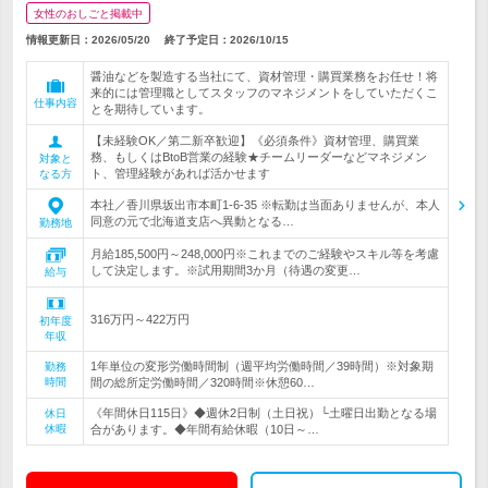
女性のおしごと掲載中
情報更新日：2026/05/20
終了予定日：
2026/10/15
醤油などを製造する当社にて、資材管理・購買業務をお任せ！将
来的には管理職としてスタッフのマネジメントをしていただくこ
仕事内容
とを期待しています。
【未経験OK／第二新卒歓迎】《必須条件》資材管理、購買業
務、もしくはBtoB営業の経験★チームリーダーなどマネジメン
対象と
ト、管理経験があれば活かせます
なる方
本社／香川県坂出市本町1-6-35 ※転勤は当面ありませんが、本人
同意の元で北海道支店へ異動となる…
勤務地
月給185,500円～248,000円※これまでのご経験やスキル等を考慮
して決定します。※試用期間3か月（待遇の変更…
給与
316万円～422万円
初年度
年収
1年単位の変形労働時間制（週平均労働時間／39時間）※対象期
勤務
時間
間の総所定労働時間／320時間※休憩60…
《年間休日115日》◆週休2日制（土日祝）└土曜日出勤となる場
休日
休暇
合があります。◆年間有給休暇（10日～…