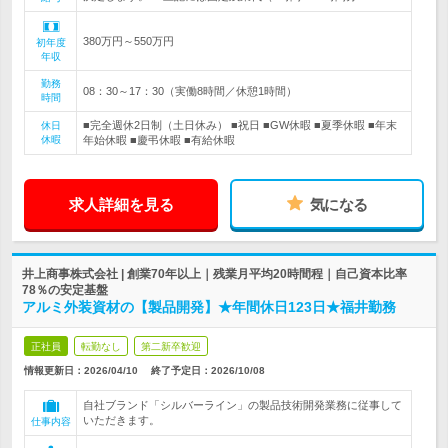
380万円～550万円
初年度
年収
勤務
08：30～17：30（実働8時間／休憩1時間）
時間
■完全週休2日制（土日休み） ■祝日 ■GW休暇 ■夏季休暇 ■年末
休日
休暇
年始休暇 ■慶弔休暇 ■有給休暇
求人詳細を見る
気になる
井上商事株式会社 | 創業70年以上｜残業月平均20時間程｜自己資本比率
78％の安定基盤
アルミ外装資材の【製品開発】★年間休日123日★福井勤務
正社員
転勤なし
第二新卒歓迎
情報更新日：2026/04/10
終了予定日：
2026/10/08
自社ブランド「シルバーライン」の製品技術開発業務に従事して
いただきます。
仕事内容