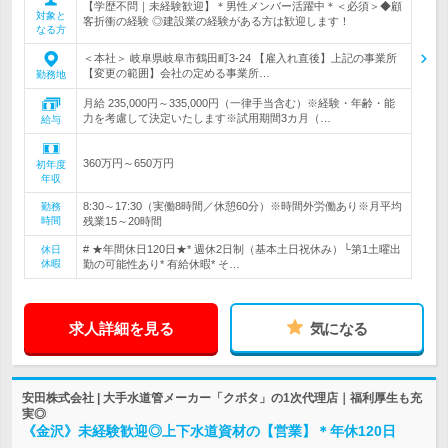
【学歴不問｜未経験歓迎】＊男性メンバー活躍中＊＜必須＞◆顧
対象と
客折衝の経験 ◎建設業の経験がある方は歓迎します！
なる方
＜本社＞ 岐阜県岐阜市鶴田町3-24 【雇入れ直後】上記の事業所
【変更の範囲】会社の定める事業所…
勤務地
月給 235,000円～335,000円（一律手当含む）※経験・年齢・能
力を考慮して決定いたします※試用期間3カ月（…
給与
360万円～650万円
初年度
年収
8:30～17:30（実働8時間／休憩60分）※時間外労働あり※月平均
勤務
時間
残業15～20時間
# ★年間休日120日★* 週休2日制（基本土日祝休み）└第1土曜出
休日
休暇
勤の可能性あり* 有給休暇* そ…
求人詳細を見る
気になる
安田株式会社 | 大手水道管メーカー「クボタ」の1次代理店｜福利厚生も充
実◎
《金沢》未経験歓迎◎上下水道資材の【営業】＊年休120日