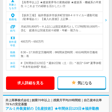
【高専卒以上】★建築業界等の業務経験 ★建築系・機械系の卒業
対象と
生 ☆これまでの経験を活かしたい方
なる方
【坂井工場】 福井県坂井市坂井町宮領8-4 ※マイカー通勤可能
（駐車場あり） 【雇入れ直後】上記事…
勤務地
月給255,800円～※上記には固定残業代として17時間/30,000円～
含む 超過分は別途支給※経験・年齢・能力を…
給与
400万円～650万円
初年度
年収
8:30～17:30所定労働時間：8時間休憩時間：60分時間外労働有
勤務
時間
無：有
# 【年間休日123日】* 週休2日制（土・日）* 祝日* GW* 夏季休暇
休日
休暇
* 年末年始休暇* 有給…
求人詳細を見る
気になる
井上商事株式会社 | 創業70年以上｜残業月平均20時間程｜自己資本比率
78％の安定基盤
アルミ外装資材の【生産技術】★年間休日123日★福井勤務