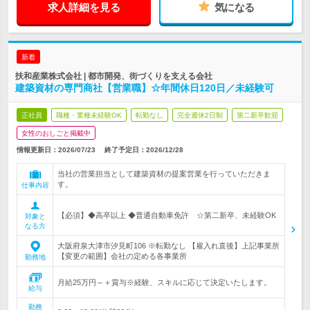
求人詳細を見る
気になる
新着
扶和産業株式会社 | 都市開発、街づくりを支える会社
建築資材の専門商社【営業職】☆年間休日120日／未経験可
正社員
職種・業種未経験OK
転勤なし
完全週休2日制
第二新卒歓迎
女性のおしごと掲載中
情報更新日：2026/07/23
終了予定日：
2026/12/28
当社の営業担当として建築資材の提案営業を行っていただきま
す。
仕事内容
【必須】◆高卒以上 ◆普通自動車免許 ☆第二新卒、未経験OK
対象と
なる方
大阪府泉大津市汐見町106 ※転勤なし 【雇入れ直後】上記事業所
【変更の範囲】会社の定める各事業所
勤務地
月給25万円～＋賞与※経験、スキルに応じて決定いたします。
給与
勤務