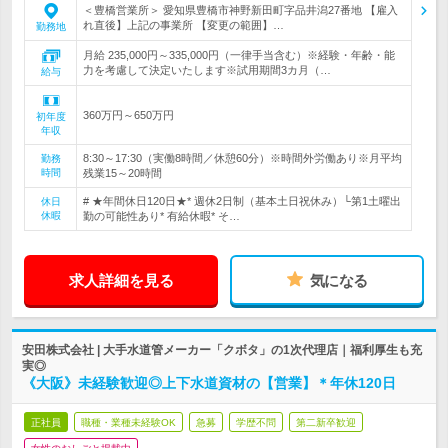
＜豊橋営業所＞ 愛知県豊橋市神野新田町字品井潟27番地 【雇入
れ直後】上記の事業所 【変更の範囲】…
勤務地
月給 235,000円～335,000円（一律手当含む）※経験・年齢・能
力を考慮して決定いたします※試用期間3カ月（…
給与
360万円～650万円
初年度
年収
8:30～17:30（実働8時間／休憩60分）※時間外労働あり※月平均
勤務
時間
残業15～20時間
# ★年間休日120日★* 週休2日制（基本土日祝休み）└第1土曜出
休日
休暇
勤の可能性あり* 有給休暇* そ…
求人詳細を見る
気になる
安田株式会社 | 大手水道管メーカー「クボタ」の1次代理店｜福利厚生も充
実◎
《大阪》未経験歓迎◎上下水道資材の【営業】＊年休120日
正社員
職種・業種未経験OK
急募
学歴不問
第二新卒歓迎