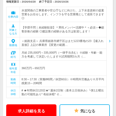
情報更新日：2026/04/28
終了予定日：
2026/10/26
水道関係の工事業者や官公庁などに向けた、上下水道資材の提案
営業をお任せします。インフラを守る営業職として成長できます
仕事内容
◎
【学歴不問｜未経験歓迎】＊男性メンバー活躍中＊＜必須＞◆顧
対象と
客折衝の経験 ◎建設業の経験がある方は歓迎します！
なる方
＜姫路支店＞ 兵庫県姫路市網干区はまだ1223番地の23 【雇入れ
直後】上記の事業所 【変更の範囲…
勤務地
月給 235,000円～335,000円（一律手当含む）※経験・年齢・能
力を考慮して決定いたします※試用期間3カ月（…
給与
360万円～650万円
初年度
年収
8:30～17:30（実働8時間／休憩60分）※時間外労働あり※月平均
勤務
時間
残業15～20時間
# ★年間休日120日★* 週休2日制（基本土日祝休み）└第1土曜出
休日
休暇
勤の可能性あり* 有給休暇* そ…
求人詳細を見る
気になる