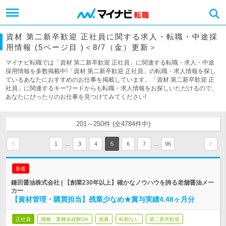
資材 第二新卒歓迎 正社員に関する求人・転職・中途採
用情報 (5ページ目 )＜8/7（金）更新＞
マイナビ転職では「資材 第二新卒歓迎 正社員」に関連する転職・求人・中途
採用情報を多数掲載中!「資材 第二新卒歓迎 正社員」の転職・求人情報を探し
ているあなたにおすすめのお仕事を掲載しています。「資材 第二新卒歓迎 正
社員」に関連するキーワードからも転職・求人情報をお探しいただけるので、
あなたにぴったりのお仕事を見つけてみてください!
201～250件 (全4784件中)
…
…
1
3
4
5
6
7
96
新着
鎌田醤油株式会社 | 【創業230年以上】確かなノウハウを誇る老舗醤油メー
カー
【資材管理・購買担当】残業少なめ★賞与実績4.48ヶ月分
正社員
職種・業種未経験OK
急募
転勤なし
第二新卒歓迎