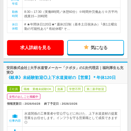
年収
8:30～17:30（実働8時間／休憩60分）※時間外労働あり※月平均
勤務
時間
残業15～20時間
# ★年間休日120日★* 週休2日制（基本土日祝休み）└第1土曜出
休日
休暇
勤の可能性あり* 有給休暇* そ…
求人詳細を見る
気になる
安田株式会社 | 大手水道管メーカー「クボタ」の1次代理店｜福利厚生も充
実◎
《岐阜》未経験歓迎◎上下水道資材の【営業】＊年休120日
正社員
職種・業種未経験OK
急募
学歴不問
第二新卒歓迎
女性のおしごと掲載中
情報更新日：2026/04/28
終了予定日：
2026/10/26
水道関係の工事業者や官公庁などに向けた、上下水道資材の提案
営業をお任せします。インフラを守る営業職として成長できます
仕事内容
◎