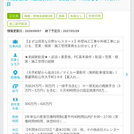
日
正社員
職種・業種未経験OK
急募
転勤なし
学歴不問
第二新卒歓迎
情報更新日：2026/08/07
終了予定日：
2027/01/28
【まずは得意な分野からスタート】外壁ALC工事や外構工事にお
ける、営業・積算・施工管理業務をお任せします。
仕事内容
★未経験歓迎★＜必須＞要普免、PC基本操作＜歓迎＞営業・積
対象と
算・施工管理の経験
なる方
《大手町駅から徒歩1分／マイカー通勤可（無料駐車場完備）》
愛媛県松山市大手町1-8-8 【雇入れ…
勤務地
月給24万円～30万円（一律手当含む） ※一律支給の職務手当（3
万円～5万円）を含む。※月40時間分の固定残業代6万…
給与
300万円～420万円
初年度
年収
1年単位の変形労働時間制(週平均40時間以内)* 8:00～17:00（実
勤務
時間
働時間8時間、休憩60分）…
【年間休日117日】* 週休2日制（日・祝、その他会社カレンダー
休日
休暇