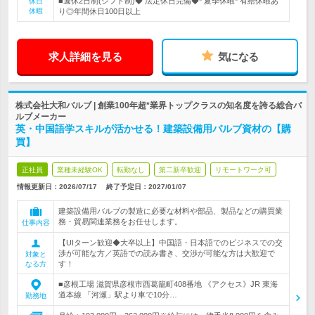
■週休2日制(シフト制)◆ 法定休日完備◆* 夏季休暇* 有給休暇あ
休日
休暇
り◎年間休日100日以上
求人詳細を見る
気になる
株式会社大和バルブ | 創業100年超*業界トップクラスの知名度を誇る総合バ
ルブメーカー
英・中国語学スキルが活かせる！建築設備用バルブ資材の【購
買】
正社員
業種未経験OK
転勤なし
第二新卒歓迎
リモートワーク可
情報更新日：2026/07/17
終了予定日：
2027/01/07
建築設備用バルブの製造に必要な材料や部品、製品などの購買業
務・貿易関連業務をお任せします。
仕事内容
【UIターン歓迎◆大卒以上】中国語・日本語でのビジネスでの交
渉が可能な方／英語での読み書き、交渉が可能な方は大歓迎で
対象と
す！
なる方
■彦根工場 滋賀県彦根市西葛籠町408番地 《アクセス》JR 東海
道本線 「河瀬」駅より車で10分…
勤務地