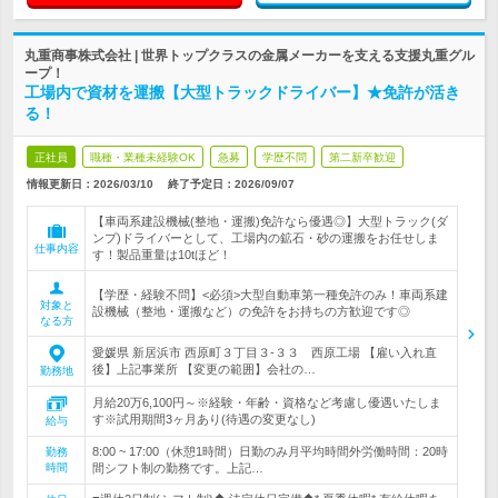
丸重商事株式会社 | 世界トップクラスの金属メーカーを支える支援丸重グル
ープ！
工場内で資材を運搬【大型トラックドライバー】★免許が活き
る！
正社員
職種・業種未経験OK
急募
学歴不問
第二新卒歓迎
情報更新日：2026/03/10
終了予定日：
2026/09/07
【車両系建設機械(整地・運搬)免許なら優遇◎】大型トラック(ダ
ンプ)ドライバーとして、工場内の鉱石・砂の運搬をお任せしま
仕事内容
す！製品重量は10tほど！
【学歴・経験不問】<必須>大型自動車第一種免許のみ！車両系建
対象と
設機械（整地・運搬など）の免許をお持ちの方歓迎です◎
なる方
愛媛県 新居浜市 西原町３丁目３-３３ 西原工場 【雇い入れ直
後】上記事業所 【変更の範囲】会社の…
勤務地
月給20万6,100円～※経験・年齢・資格など考慮し優遇いたしま
す※試用期間3ヶ月あり(待遇の変更なし)
給与
8:00 ~ 17:00（休憩1時間）日勤のみ月平均時間外労働時間：20時
勤務
時間
間シフト制の勤務です。上記…