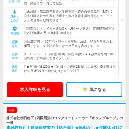
仕事内容
成、納品まで一貫して担当
【未経験・第二新卒歓迎／学歴不問・普通自動車免許（MT）】
◎未経験入社の先輩も活躍中！資格取得支援制度ありで「一生モ
対象と
ノ」の資格も取得できる！
なる方
《転勤なし・マイカー通勤OK・UIターン歓迎》 宮崎県宮崎市大
淀2丁目6番22号 ※無料駐車場あり
勤務地
月給25万円 ～ 30万円 + 諸手当※年齢、経験、能力を考慮の上、
優遇します。※上記給与には一律手当を含みます。※…
給与
8：00 ～ 17：00（実働8時間／休憩1時間）# ★残業月平均10時
勤務
時間
間程度！定時退社も多くメリハ…
# ★年間休日120日★《休日》◇週休2日制（土日祝）※土曜は交
休日
休暇
代で月1回程度出勤があります。※祝日…
求人詳細を見る
気になる
新着
株式会社朝日建工 | 四国屈指のコンクリートメーカー「キクノグループ」の
一員
未経験歓迎！建築資材業の【総合職】★転勤なし★年間休日117