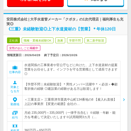
安田株式会社 | 大手水道管メーカー「クボタ」の1次代理店｜福利厚生も充
実◎
《三重》未経験歓迎◎上下水道資材の【営業】＊年休120日
正社員
職種・業種未経験OK
急募
学歴不問
第二新卒歓迎
女性のおしごと掲載中
情報更新日：2026/04/28
終了予定日：
2026/10/26
水道関係の工事業者や官公庁などに向けた、上下水道資材の提案
営業をお任せします。インフラを守る営業職として成長できます
仕事内容
◎
【学歴不問｜未経験歓迎】＊男性メンバー活躍中＊＜必須＞◆顧
対象と
客折衝の経験 ◎建設業の経験がある方は歓迎します！
なる方
＜三重支店＞ 三重県津市栗真中山町134番地の8 【雇入れ直後】
上記の事業所 【変更の範囲】会社の…
勤務地
月給 235,000円～335,000円（一律手当含む）※経験・年齢・能
力を考慮して決定いたします※試用期間3カ月（…
給与
360万円～650万円
初年度