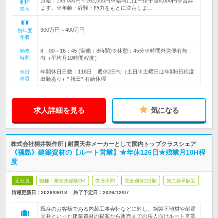
月給：193,000円～262,000円※給与には一律手当8,000円を含み
ます。※年齢・経験・能力をもとに決定しま…
給与
300万円～400万円
初年度
年収
8：00～16：45 (実働：8時間)※休憩：45分※時間外労働有無：
勤務
時間
有（平均月10時間程度）
年間休日日数：118日 週休2日制（土日※土曜日は年間6日程度
休日
休暇
出勤あり）* 祝日* 有給休暇
求人詳細を見る
気になる
株式会社桐井製作所 | 耐震天井メーカーとして国内トップクラスシェア
《福島》建築資材の【ルート営業】★年休126日★残業月10H程
度
正社員
職種・業種未経験OK
学歴不問
完全週休2日制
第二新卒歓迎
情報更新日：2026/06/18
終了予定日：
2026/12/07
既存のお客様である内装工事会社などに対し、鋼製下地材や耐震
天井といった建築資材の提案から販売までの法人向けルート営業