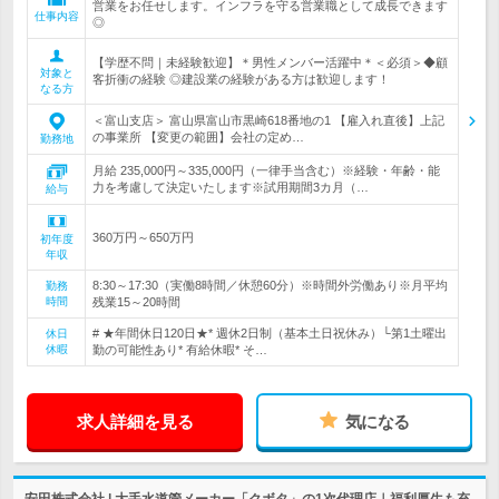
営業をお任せします。インフラを守る営業職として成長できます
仕事内容
◎
【学歴不問｜未経験歓迎】＊男性メンバー活躍中＊＜必須＞◆顧
対象と
客折衝の経験 ◎建設業の経験がある方は歓迎します！
なる方
＜富山支店＞ 富山県富山市黒崎618番地の1 【雇入れ直後】上記
の事業所 【変更の範囲】会社の定め…
勤務地
月給 235,000円～335,000円（一律手当含む）※経験・年齢・能
力を考慮して決定いたします※試用期間3カ月（…
給与
360万円～650万円
初年度
年収
8:30～17:30（実働8時間／休憩60分）※時間外労働あり※月平均
勤務
時間
残業15～20時間
# ★年間休日120日★* 週休2日制（基本土日祝休み）└第1土曜出
休日
休暇
勤の可能性あり* 有給休暇* そ…
求人詳細を見る
気になる