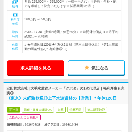
月給 235,000円～335,000円（一律手当含む）※経験・年齢・能
力を考慮して決定いたします※試用期間3カ月（…
給与
360万円～650万円
初年度
年収
8:30～17:30（実働8時間／休憩60分）※時間外労働あり※月平均
勤務
時間
残業15～20時間
# ★年間休日120日★* 週休2日制（基本土日祝休み）└第1土曜出
休日
休暇
勤の可能性あり* 有給休暇* そ…
求人詳細を見る
気になる
安田株式会社 | 大手水道管メーカー「クボタ」の1次代理店｜福利厚生も充
実◎
《東京》未経験歓迎◎上下水道資材の【営業】＊年休120日
正社員
職種・業種未経験OK
急募
学歴不問
第二新卒歓迎
女性のおしごと掲載中
情報更新日：2026/04/28
終了予定日：
2026/10/26