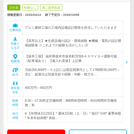
正社員
転勤なし
第二新卒歓迎
情報更新日：2026/04/10
終了予定日：
2026/10/08
アルミ建材工場の工場内設備設計開発を担当していただきます
仕事内容
【高卒以上】★生産設備の設計・開発経験 ★機械・電気の設計開
対象と
発経験者 ☆これまでの経験を活かしたい方
なる方
【坂井工場】 福井県坂井市坂井町宮領8-4 ※マイカー通勤可能
（駐車場あり） 【雇入れ直後】上記事…
勤務地
月給255,800円～※上記には固定残業代として17時間/30,000円～
含む 超過分は別途支給※経験・年齢・能力を…
給与
400万円～650万円
初年度
年収
8:30～17:30所定労働時間：8時間休憩時間：60分時間外労働有
勤務
時間
無：有
# 【年間休日123日】* 週休2日制（土・日）* 祝日* GW* 夏季休暇
休日
休暇
* 年末年始休暇* 有給…