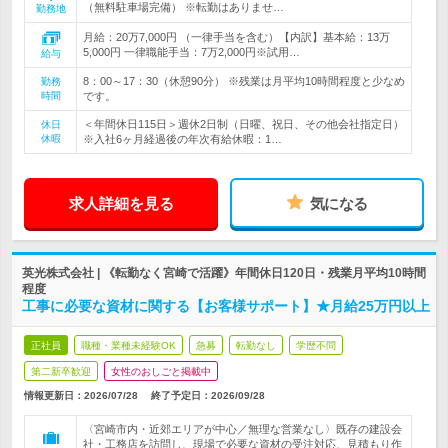
（無料駐車場完備） ※転勤はありませ…
勤務地
月給：20万7,000円 （一律手当を含む）【内訳】基本給：13万
5,000円 一律職能手当：7万2,000円※試用…
給与
8：00～17：30（休憩90分） ※残業は月平均10時間程度と少なめ
勤務
時間
です。
＜年間休日115日＞週休2日制（日曜、祝日、その他会社指定日）
休日
休暇
※入社6ヶ月経過後の年次有給休暇：1…
求人詳細を見る
気になる
英光株式会社 | 《転勤なく宮崎で活躍》年間休日120日・残業月平均10時間
程度
工事に必要な資材に関する【お客様サポート】★月給25万円以上
正社員
職種・業種未経験OK
急募
転勤なし
学歴不問
第二新卒歓迎
女性のおしごと掲載中
情報更新日：2026/07/28
終了予定日：
2026/09/28
〈宮崎市内・近郊エリアが中心／無理な営業なし〉既存の建設会
社・工務店を訪問し、現場で必要な資材の受注対応、見積もり作