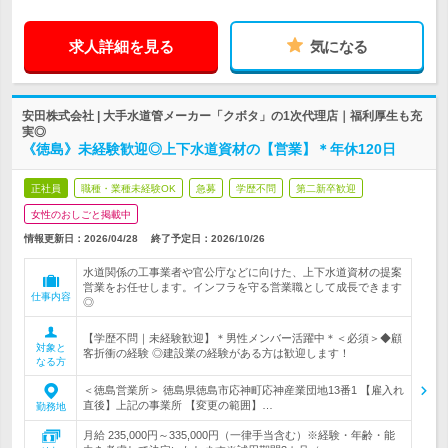
求人詳細を見る
気になる
安田株式会社 | 大手水道管メーカー「クボタ」の1次代理店｜福利厚生も充
実◎
《徳島》未経験歓迎◎上下水道資材の【営業】＊年休120日
正社員
職種・業種未経験OK
急募
学歴不問
第二新卒歓迎
女性のおしごと掲載中
情報更新日：2026/04/28
終了予定日：
2026/10/26
水道関係の工事業者や官公庁などに向けた、上下水道資材の提案
営業をお任せします。インフラを守る営業職として成長できます
仕事内容
◎
【学歴不問｜未経験歓迎】＊男性メンバー活躍中＊＜必須＞◆顧
対象と
客折衝の経験 ◎建設業の経験がある方は歓迎します！
なる方
＜徳島営業所＞ 徳島県徳島市応神町応神産業団地13番1 【雇入れ
直後】上記の事業所 【変更の範囲】…
勤務地
月給 235,000円～335,000円（一律手当含む）※経験・年齢・能