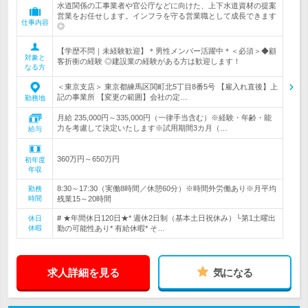
水道関係の工事業者や官公庁などに向けた、上下水道資材の提案
営業をお任せします。インフラを守る営業職として成長できます
仕事内容
◎
【学歴不問｜未経験歓迎】＊男性メンバー活躍中＊＜必須＞◆顧
対象と
客折衝の経験 ◎建設業の経験がある方は歓迎します！
なる方
＜東京支店＞ 東京都練馬区関町北5丁目8番5号 【雇入れ直後】上
記の事業所 【変更の範囲】会社の定…
勤務地
月給 235,000円～335,000円（一律手当含む）※経験・年齢・能
力を考慮して決定いたします※試用期間3カ月（…
給与
360万円～650万円
初年度
年収
8:30～17:30（実働8時間／休憩60分）※時間外労働あり※月平均
勤務
時間
残業15～20時間
# ★年間休日120日★* 週休2日制（基本土日祝休み）└第1土曜出
休日
休暇
勤の可能性あり* 有給休暇* そ…
求人詳細を見る
気になる