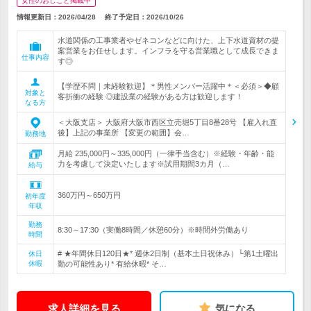
女性のおしごと掲載中
情報更新日：2026/04/28
終了予定日：
2026/10/26
水道関係の工事業者やゼネコンなどに向けた、上下水道資材の提
案営業をお任せします。インフラを守る営業職として成長できま
仕事内容
す◎
【学歴不問｜未経験歓迎】＊男性メンバー活躍中＊＜必須＞◆顧
対象と
客折衝の経験 ◎建設業の経験がある方は歓迎します！
なる方
＜大阪支店＞ 大阪府大阪市西区立売堀5丁目8番28号 【雇入れ直
後】上記の事業所 【変更の範囲】会…
勤務地
月給 235,000円～335,000円（一律手当含む）※経験・年齢・能
力を考慮して決定いたします※試用期間3カ月（…
給与
360万円～650万円
初年度
年収
勤務
8:30～17:30（実働8時間／休憩60分）※時間外労働あり
時間
# ★年間休日120日★* 週休2日制（基本土日祝休み）└第1土曜出
休日
休暇
勤の可能性あり* 有給休暇* そ…
求人詳細を見る
気になる