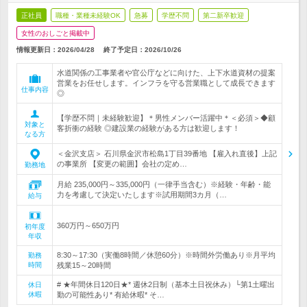
正社員
職種・業種未経験OK
急募
学歴不問
第二新卒歓迎
女性のおしごと掲載中
情報更新日：2026/04/28
終了予定日：
2026/10/26
水道関係の工事業者や官公庁などに向けた、上下水道資材の提案
営業をお任せします。インフラを守る営業職として成長できます
仕事内容
◎
【学歴不問｜未経験歓迎】＊男性メンバー活躍中＊＜必須＞◆顧
対象と
客折衝の経験 ◎建設業の経験がある方は歓迎します！
なる方
＜金沢支店＞ 石川県金沢市松島1丁目39番地 【雇入れ直後】上記
の事業所 【変更の範囲】会社の定め…
勤務地
月給 235,000円～335,000円（一律手当含む）※経験・年齢・能
力を考慮して決定いたします※試用期間3カ月（…
給与
360万円～650万円
初年度
年収
8:30～17:30（実働8時間／休憩60分）※時間外労働あり※月平均
勤務
時間
残業15～20時間
# ★年間休日120日★* 週休2日制（基本土日祝休み）└第1土曜出
休日
休暇
勤の可能性あり* 有給休暇* そ…