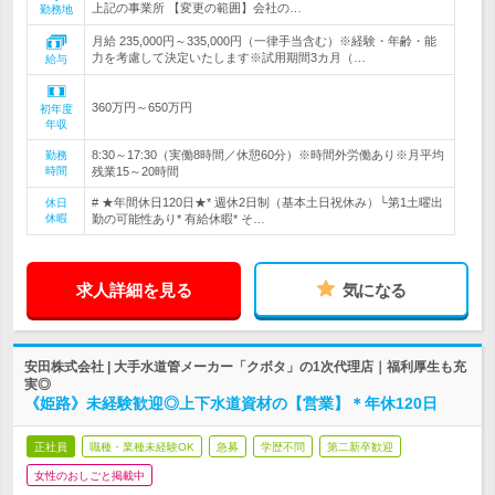
上記の事業所 【変更の範囲】会社の…
勤務地
月給 235,000円～335,000円（一律手当含む）※経験・年齢・能
力を考慮して決定いたします※試用期間3カ月（…
給与
360万円～650万円
初年度
年収
8:30～17:30（実働8時間／休憩60分）※時間外労働あり※月平均
勤務
時間
残業15～20時間
# ★年間休日120日★* 週休2日制（基本土日祝休み）└第1土曜出
休日
休暇
勤の可能性あり* 有給休暇* そ…
求人詳細を見る
気になる
安田株式会社 | 大手水道管メーカー「クボタ」の1次代理店｜福利厚生も充
実◎
《姫路》未経験歓迎◎上下水道資材の【営業】＊年休120日
正社員
職種・業種未経験OK
急募
学歴不問
第二新卒歓迎
女性のおしごと掲載中