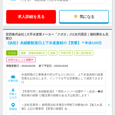
による）* 有給休暇（入社半年経過後…
求人詳細を見る
気になる
安田株式会社 | 大手水道管メーカー「クボタ」の1次代理店｜福利厚生も充
実◎
《浜松》未経験歓迎◎上下水道資材の【営業】＊年休120日
正社員
職種・業種未経験OK
急募
学歴不問
第二新卒歓迎
女性のおしごと掲載中
情報更新日：2026/04/28
終了予定日：
2026/10/26
水道関係の工事業者や官公庁などに向けた、上下水道資材の提案
営業をお任せします。インフラを守る営業職として成長できます
仕事内容
◎
【学歴不問｜未経験歓迎】＊男性メンバー活躍中＊＜必須＞◆顧
対象と
客折衝の経験 ◎建設業の経験がある方は歓迎します！
なる方
＜浜松営業所＞ 静岡県浜松市東区中野町718番地の8 【雇入れ直
後】上記の事業所 【変更の範囲】会…
勤務地