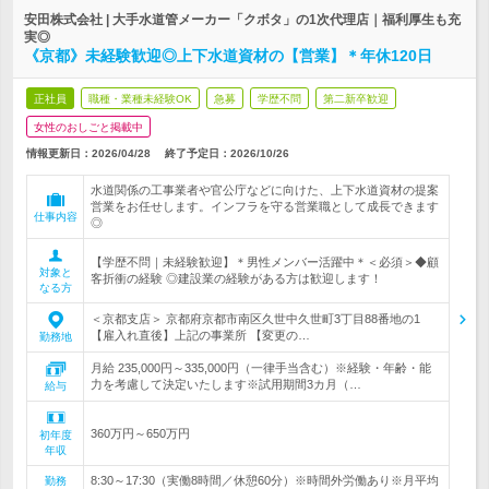
安田株式会社 | 大手水道管メーカー「クボタ」の1次代理店｜福利厚生も充
実◎
《京都》未経験歓迎◎上下水道資材の【営業】＊年休120日
正社員
職種・業種未経験OK
急募
学歴不問
第二新卒歓迎
女性のおしごと掲載中
情報更新日：2026/04/28
終了予定日：
2026/10/26
水道関係の工事業者や官公庁などに向けた、上下水道資材の提案
営業をお任せします。インフラを守る営業職として成長できます
仕事内容
◎
【学歴不問｜未経験歓迎】＊男性メンバー活躍中＊＜必須＞◆顧
対象と
客折衝の経験 ◎建設業の経験がある方は歓迎します！
なる方
＜京都支店＞ 京都府京都市南区久世中久世町3丁目88番地の1
【雇入れ直後】上記の事業所 【変更の…
勤務地
月給 235,000円～335,000円（一律手当含む）※経験・年齢・能
力を考慮して決定いたします※試用期間3カ月（…
給与
360万円～650万円
初年度
年収
8:30～17:30（実働8時間／休憩60分）※時間外労働あり※月平均
勤務