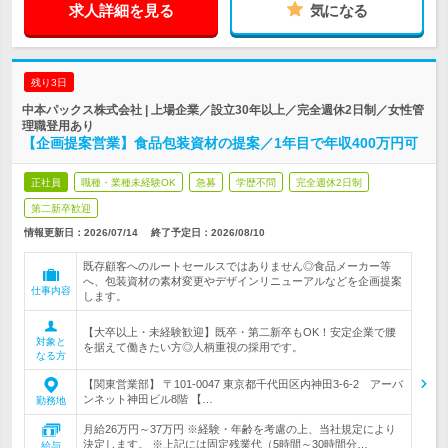
求人詳細を見る
気になる
残り3日
中本パックス株式会社 | 上場企業／設立30年以上／完全週休2日制／女性管
理職登用あり
【企画提案営業】食品包装資材の提案／1年目で年収400万円可
正社員
職種・業種未経験OK
急募
学歴不問
完全週休2日制
第二新卒歓迎
情報更新日：2026/07/14
終了予定日：
2026/08/10
既存顧客へのルートセールスではありません◎食品メーカー等
へ、包装資材の素材変更やデザインリニューアルなどを企画提案
仕事内容
します。
【大卒以上・未経験歓迎】既卒・第二新卒もOK！安定企業で腰
対象と
を据えて働きたい方◎人柄重視の採用です。
なる方
【関東営業部】 〒101-0047 東京都千代田区内神田3-6-2 アーバ
ンネット神田ビル8階 【…
勤務地
月給26万円～37万円 ※経験・年齢を考慮の上、当社規定により
決定します。 ※上記には固定残業代（5時間～30時間分…
給与