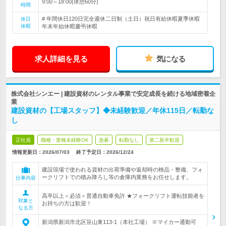
9:00～18:00(休憩60分)
時間
# 年間休日120日完全週休二日制（土日）祝日有給休暇夏季休暇
休日
休暇
年末年始休暇慶弔休暇
求人詳細を見る
気になる
株式会社シンエー | 建設資材のレンタル事業で安定成長を続ける地域密着企
業
建設資材の【工場スタッフ】◆未経験歓迎／年休115日／転勤な
し
正社員
職種・業種未経験OK
急募
転勤なし
第二新卒歓迎
情報更新日：2026/07/03
終了予定日：
2026/12/24
建設現場で使われる資材の出荷準備や返却時の検品・整備、フォ
ークリフトでの積み降ろし等の倉庫内業務をお任せします。
仕事内容
高卒以上＜必須＞普通自動車免許 ★フォークリフト運転技能者を
対象と
お持ちの方は歓迎！
なる方
新潟県新潟市北区笹山東113-1（本社工場） ※マイカー通勤可