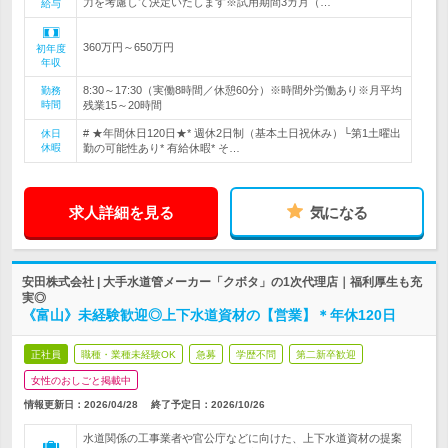
力を考慮して決定いたします※試用期間3カ月（…
給与
360万円～650万円
初年度
年収
8:30～17:30（実働8時間／休憩60分）※時間外労働あり※月平均
勤務
時間
残業15～20時間
# ★年間休日120日★* 週休2日制（基本土日祝休み）└第1土曜出
休日
休暇
勤の可能性あり* 有給休暇* そ…
求人詳細を見る
気になる
安田株式会社 | 大手水道管メーカー「クボタ」の1次代理店｜福利厚生も充
実◎
《富山》未経験歓迎◎上下水道資材の【営業】＊年休120日
正社員
職種・業種未経験OK
急募
学歴不問
第二新卒歓迎
女性のおしごと掲載中
情報更新日：2026/04/28
終了予定日：
2026/10/26
水道関係の工事業者や官公庁などに向けた、上下水道資材の提案