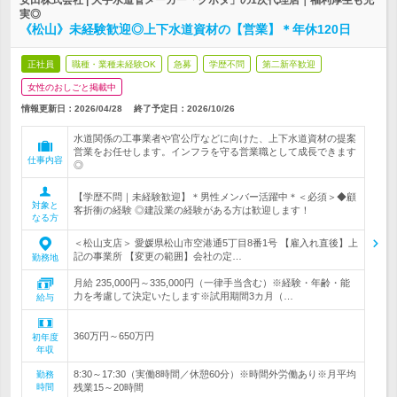
安田株式会社 | 大手水道管メーカー「クボタ」の1次代理店｜福利厚生も充
実◎
《松山》未経験歓迎◎上下水道資材の【営業】＊年休120日
正社員
職種・業種未経験OK
急募
学歴不問
第二新卒歓迎
女性のおしごと掲載中
情報更新日：2026/04/28
終了予定日：
2026/10/26
水道関係の工事業者や官公庁などに向けた、上下水道資材の提案
営業をお任せします。インフラを守る営業職として成長できます
仕事内容
◎
【学歴不問｜未経験歓迎】＊男性メンバー活躍中＊＜必須＞◆顧
対象と
客折衝の経験 ◎建設業の経験がある方は歓迎します！
なる方
＜松山支店＞ 愛媛県松山市空港通5丁目8番1号 【雇入れ直後】上
記の事業所 【変更の範囲】会社の定…
勤務地
月給 235,000円～335,000円（一律手当含む）※経験・年齢・能
力を考慮して決定いたします※試用期間3カ月（…
給与
360万円～650万円
初年度
年収
8:30～17:30（実働8時間／休憩60分）※時間外労働あり※月平均
勤務
時間
残業15～20時間