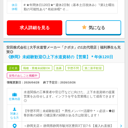
# ★年間休日120日★* 週休2日制（基本土日祝休み）└第1土曜出
休日
休暇
勤の可能性あり* 有給休暇* そ…
求人詳細を見る
気になる
安田株式会社 | 大手水道管メーカー「クボタ」の1次代理店｜福利厚生も充
実◎
《静岡》未経験歓迎◎上下水道資材の【営業】＊年休120日
正社員
職種・業種未経験OK
急募
学歴不問
第二新卒歓迎
女性のおしごと掲載中
情報更新日：2026/04/28
終了予定日：
2026/10/26
水道関係の工事業者や官公庁などに向けた、上下水道資材の提案
営業をお任せします。インフラを守る営業職として成長できます
仕事内容
◎
【学歴不問｜未経験歓迎】＊男性メンバー活躍中＊＜必須＞◆顧
対象と
客折衝の経験 ◎建設業の経験がある方は歓迎します！
なる方
＜静岡支店＞ 静岡県静岡市駿河区豊田3丁目7-5 【雇入れ直後】