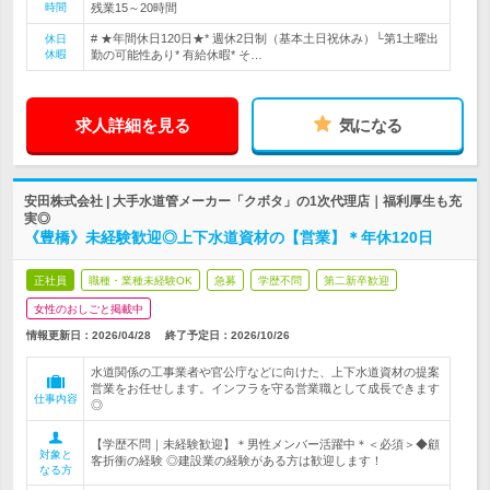
時間
残業15～20時間
# ★年間休日120日★* 週休2日制（基本土日祝休み）└第1土曜出
休日
休暇
勤の可能性あり* 有給休暇* そ…
求人詳細を見る
気になる
安田株式会社 | 大手水道管メーカー「クボタ」の1次代理店｜福利厚生も充
実◎
《豊橋》未経験歓迎◎上下水道資材の【営業】＊年休120日
正社員
職種・業種未経験OK
急募
学歴不問
第二新卒歓迎
女性のおしごと掲載中
情報更新日：2026/04/28
終了予定日：
2026/10/26
水道関係の工事業者や官公庁などに向けた、上下水道資材の提案
営業をお任せします。インフラを守る営業職として成長できます
仕事内容
◎
【学歴不問｜未経験歓迎】＊男性メンバー活躍中＊＜必須＞◆顧
対象と
客折衝の経験 ◎建設業の経験がある方は歓迎します！
なる方