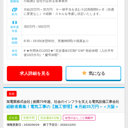
の範囲】会社の定める各事業所
勤務地
月給20万円～35万円 ※一律手当を含む※試用期間6ヶ月（待遇
に変更なし）※経験・スキルを考慮し決定いたします。
給与
350万円～550万円
初年度
年収
勤務
8:30～18:00(休憩90分、実働8時間)※残業あり
時間
# ★年間休日120日★* 完全週休2日制* GW* 有給休暇（入社半年
休日
休暇
後10日付与）* 慶弔休暇*…
求人詳細を見る
気になる
新着
旭電業株式会社 | 創業70年超、社会のインフラを支える電気設備工事会社
経験者募集！電気工事の【施工管理】★月給35万円～＜大阪＞
正社員
学歴不問
完全週休2日制
女性のおしごと掲載中
情報更新日：2026/06/29
終了予定日：
2026/12/03