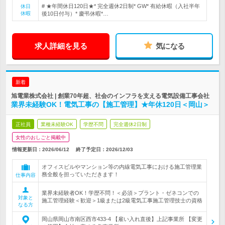
# ★年間休日120日★* 完全週休2日制* GW* 有給休暇（入社半年
休日
休暇
後10日付与）* 慶弔休暇*…
求人詳細を見る
気になる
新着
旭電業株式会社 | 創業70年超、社会のインフラを支える電気設備工事会社
業界未経験OK！電気工事の【施工管理】★年休120日＜岡山＞
正社員
業種未経験OK
学歴不問
完全週休2日制
女性のおしごと掲載中
情報更新日：2026/06/12
終了予定日：
2026/12/03
オフィスビルやマンション等の内線電気工事における施工管理業
務全般を担っていただきます！
仕事内容
業界未経験者OK！学歴不問！＜必須＞プラント・ゼネコンでの
対象と
施工管理経験＜歓迎＞1級または2級電気工事施工管理技士の資格
なる方
岡山県岡山市南区西市433-4 【雇い入れ直後】上記事業所 【変更