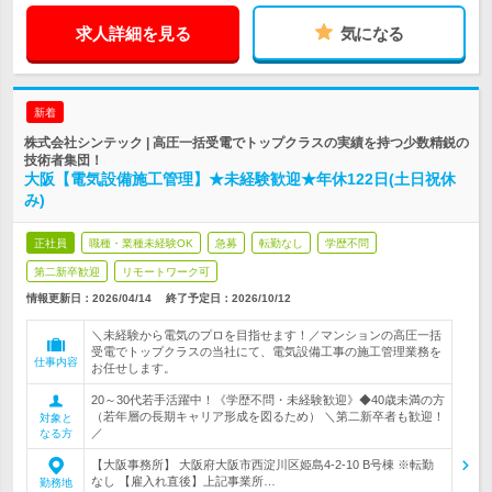
求人詳細を見る
気になる
新着
株式会社シンテック | 高圧一括受電でトップクラスの実績を持つ少数精鋭の
技術者集団！
大阪【電気設備施工管理】★未経験歓迎★年休122日(土日祝休
み)
正社員
職種・業種未経験OK
急募
転勤なし
学歴不問
第二新卒歓迎
リモートワーク可
情報更新日：2026/04/14
終了予定日：
2026/10/12
＼未経験から電気のプロを目指せます！／マンションの高圧一括
受電でトップクラスの当社にて、電気設備工事の施工管理業務を
仕事内容
お任せします。
20～30代若手活躍中！《学歴不問・未経験歓迎》◆40歳未満の方
（若年層の長期キャリア形成を図るため） ＼第二新卒者も歓迎！
対象と
／
なる方
【大阪事務所】 大阪府大阪市西淀川区姫島4-2-10 B号棟 ※転勤
なし 【雇入れ直後】上記事業所…
勤務地