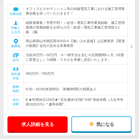
オフィスビルやマンション等の内線電気工事における施工管理業
務全般を担っていただきます！
仕事内容
経験者募集！学歴不問！＜必須＞電気工事作業員経験、施工管理
業務の実務経験をお持ちの方＜歓迎＞電気工事施工管理技士1
対象と
級、2級
なる方
岡山県岡山市南区西市433-4 【雇い入れ直後】上記事業所 【変更
の範囲】会社の定める各事業所
勤務地
月給30万円～50万円 ※一律手当を含む※試用期間6ヶ月（待遇
に変更なし）※経験・スキルを考慮し決定いたします。
給与
450万円～700万円
初年度
年収
勤務
8:30～18:00(休憩90分、実働8時間)※残業あり
時間
# ★年間休日120日★* 完全週休2日制* GW* 有給休暇（入社半年
休日
休暇
後10日付与）* 慶弔休暇*…
求人詳細を見る
気になる