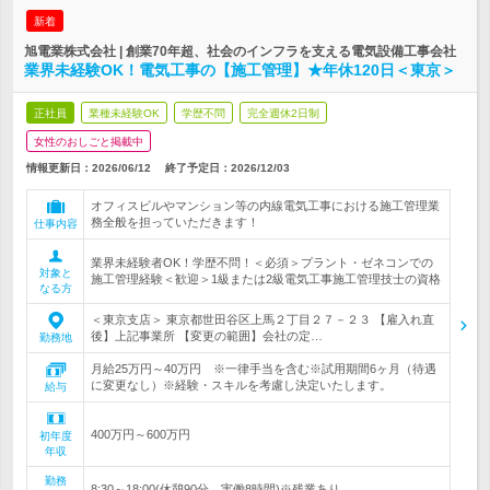
新着
旭電業株式会社 | 創業70年超、社会のインフラを支える電気設備工事会社
業界未経験OK！電気工事の【施工管理】★年休120日＜東京＞
正社員
業種未経験OK
学歴不問
完全週休2日制
女性のおしごと掲載中
情報更新日：2026/06/12
終了予定日：
2026/12/03
オフィスビルやマンション等の内線電気工事における施工管理業
務全般を担っていただきます！
仕事内容
業界未経験者OK！学歴不問！＜必須＞プラント・ゼネコンでの
対象と
施工管理経験＜歓迎＞1級または2級電気工事施工管理技士の資格
なる方
＜東京支店＞ 東京都世田谷区上馬２丁目２７－２３ 【雇入れ直
後】上記事業所 【変更の範囲】会社の定…
勤務地
月給25万円～40万円 ※一律手当を含む※試用期間6ヶ月（待遇
に変更なし）※経験・スキルを考慮し決定いたします。
給与
400万円～600万円
初年度
年収
勤務
8:30～18:00(休憩90分、実働8時間)※残業あり