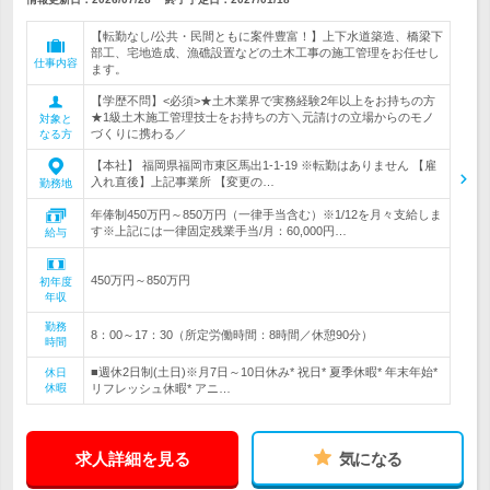
【転勤なし/公共・民間ともに案件豊富！】上下水道築造、橋梁下
部工、宅地造成、漁礁設置などの土木工事の施工管理をお任せし
仕事内容
ます。
【学歴不問】<必須>★土木業界で実務経験2年以上をお持ちの方
★1級土木施工管理技士をお持ちの方＼元請けの立場からのモノ
対象と
づくりに携わる／
なる方
【本社】 福岡県福岡市東区馬出1-1-19 ※転勤はありません 【雇
入れ直後】上記事業所 【変更の…
勤務地
年俸制450万円～850万円（一律手当含む）※1/12を月々支給しま
す※上記には一律固定残業手当/月：60,000円…
給与
450万円～850万円
初年度
年収
勤務
8：00～17：30（所定労働時間：8時間／休憩90分）
時間
■週休2日制(土日)※月7日～10日休み* 祝日* 夏季休暇* 年末年始*
休日
休暇
リフレッシュ休暇* アニ…
求人詳細を見る
気になる