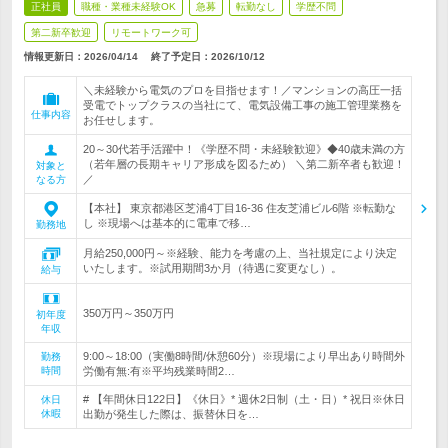
正社員
職種・業種未経験OK
急募
転勤なし
学歴不問
第二新卒歓迎
リモートワーク可
情報更新日：2026/04/14
終了予定日：
2026/10/12
＼未経験から電気のプロを目指せます！／マンションの高圧一括
受電でトップクラスの当社にて、電気設備工事の施工管理業務を
仕事内容
お任せします。
20～30代若手活躍中！《学歴不問・未経験歓迎》◆40歳未満の方
（若年層の長期キャリア形成を図るため） ＼第二新卒者も歓迎！
対象と
／
なる方
【本社】 東京都港区芝浦4丁目16-36 住友芝浦ビル6階 ※転勤な
し ※現場へは基本的に電車で移…
勤務地
月給250,000円～※経験、能力を考慮の上、当社規定により決定
いたします。※試用期間3か月（待遇に変更なし）。
給与
350万円～350万円
初年度
年収
9:00～18:00（実働8時間/休憩60分）※現場により早出あり時間外
勤務
時間
労働有無:有※平均残業時間2…
# 【年間休日122日】《休日》* 週休2日制（土・日）* 祝日※休日
休日
休暇
出勤が発生した際は、振替休日を…