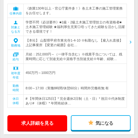
《創業130年以上・官公庁案件多！》各土木工事の施工管理業務
をお任せします。
仕事内容
学歴不問《必須要件》■1級・2級土木施工管理技士の有資格者■
土木施工管理経験 ★福利厚生充実◎培ってきた経験を活かし活躍
対象と
できる環境です！
なる方
【本社】 山梨県甲府市東光寺1-4-10 ※転勤なし 【雇入れ直後】
上記事業所 【変更の範囲】会社…
勤務地
月給：252,000円～（一律手当含む）※残業手当については、残
業時間に応じて別途支給※資格手当別途支給※年齢、経験…
給与
450万円～1000万円
初年度
年収
勤務
8:00～17:00（実働8時間/休憩60分）時間外労働有無:有
時間
# 【年間休日125日】* 完全週休2日制（土・日）* 祝日※代休制度
休日
休暇
あり# 《休暇》* 年間有給休…
求人詳細を見る
気になる