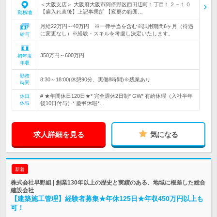
＜大阪支店＞ 大阪府大阪市阿倍野区西田辺町１丁目１２－１０
【雇入れ直後】上記事業所 【変更の範囲…
勤務地
月給22万円～40万円 ※一律手当を含む※試用期間6ヶ月（待遇
に変更なし）※経験・スキルを考慮し決定いたします。
給与
350万円～600万円
初年度
年収
勤務
8:30～18:00(休憩90分、実働8時間)※残業あり
時間
# ★年間休日120日★* 完全週休2日制* GW* 有給休暇（入社半年
休日
休暇
後10日付与）* 慶弔休暇*…
求人詳細を見る
気になる
新着
株式会社早野組 | 創業130年以上の歴史と実績のある、地域に根差した総合
建設会社
【建築施工管理】経験者募集★年休125日★年収450万円以上も
可！