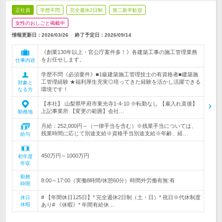
正社員
学歴不問
完全週休2日制
第二新卒歓迎
女性のおしごと掲載中
情報更新日：2026/03/26
終了予定日：
2026/09/14
《創業130年以上・官公庁案件多！》各建築工事の施工管理業務
をお任せします。
仕事内容
学歴不問《必須要件》■1級建築施工管理技士の有資格者■建築施
工管理経験 ★福利厚生充実◎培ってきた経験を活かし活躍できる
対象と
環境です！
なる方
【本社】 山梨県甲府市東光寺1-4-10 ※転勤なし 【雇入れ直後】
上記事業所 【変更の範囲】会社…
勤務地
月給：252,000円～（一律手当を含む）※残業手当については、
残業時間に応じて別途支給※資格手当別途支給※年齢、経…
給与
450万円～1000万円
初年度
年収
勤務
8:00～17:00（実働8時間/休憩60分）時間外労働有無:有
時間
# 【年間休日125日】* 完全週休2日制（土・日）* 祝日※代休制度
休日
休暇
あり# 《休暇》* 年間有給休…