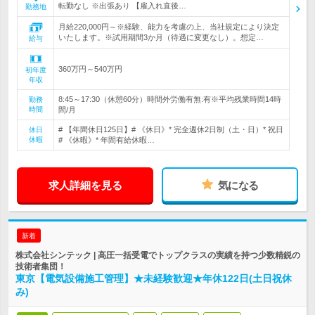
転勤なし ※出張あり 【雇入れ直後…
勤務地
月給220,000円～※経験、能力を考慮の上、当社規定により決定
いたします。※試用期間3か月（待遇に変更なし）。想定…
給与
360万円～540万円
初年度
年収
8:45～17:30（休憩60分）時間外労働有無:有※平均残業時間14時
勤務
時間
間/月
# 【年間休日125日】# 《休日》* 完全週休2日制（土・日）* 祝日
休日
休暇
# 《休暇》* 年間有給休暇…
求人詳細を見る
気になる
新着
株式会社シンテック | 高圧一括受電でトップクラスの実績を持つ少数精鋭の
技術者集団！
東京【電気設備施工管理】★未経験歓迎★年休122日(土日祝休
み)