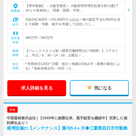
【堺市勤務】 ＜大阪営業所＞ 大阪府堺市堺区松屋大和川通2丁
19-1 ※将来的に、関東・関西・中部…
勤務地
月給242,400円～276,400円※上記は一律の固定手当3,000円を含
む※経験・年齢・能力を考慮して決定いたし…
給与
485万円～550万円
初年度
年収
【フレックスタイム制（標準労働時間1日7.5時間）】コアタイ
勤務
時間
ム…平日／8：30～14：00、土曜日／…
* 年間休日120日* 日曜・祝日＋他週1日休み可（業務の都合によ
休日
休暇
る）* 有給休暇10日～20日（入…
求人詳細を見る
気になる
新着
中部資材株式会社 | 【1949年に創業以来、黒字経営を継続中】充実した福
利厚生あり！
港湾設備の【メンテナンス】賞与5.4ヶ月◆三重県四日市市勤務