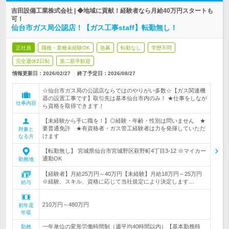
吉田設備工業株式会社 | ◆地域に貢献！経験者なら月給40万円スタートも
可！
仙台市ガス局公認店！【ガス工事staff】転勤無し！
正社員
職種・業種未経験OK
急募
転勤なし
学歴不問
完全週休2日制
第二新卒歓迎
情報更新日：2026/02/27
終了予定日：
2026/08/27
☆仙台市ガス局の公認店ならではのやりがい多数☆【ガス関連機
器の設置工事です】取引先は基本仙台市内のみ！ ★仕事をしなが
仕事内容
ら資格を取得できます！
【未経験から手に職を！】◎経験・年齢・性別は問いません ★
要普通免許 ★有資格者・ガス管工経験者は力を発揮していただ
対象と
けます
なる方
【転勤無し】 宮城県仙台市宮城野区萩野町4丁目3-12 ※マイカー
通勤OK
勤務地
【経験者】月給25万円～40万円【未経験】月給18万円～25万円
※経験、スキル、資格に応じて当社規定により決定します…
給与
210万円～480万円
初年度
年収
一年単位の変形労働時間制（週平均40時間以内）【基本勤務時
勤務