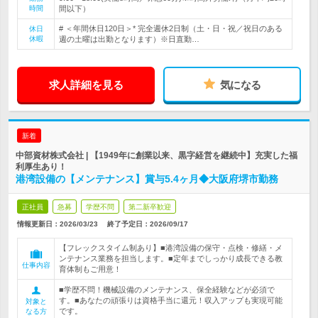
時間
間以下）
# ＜年間休日120日＞* 完全週休2日制（土・日・祝／祝日のある
休日
休暇
週の土曜は出勤となります）※日直勤…
求人詳細を見る
気になる
新着
中部資材株式会社 | 【1949年に創業以来、黒字経営を継続中】充実した福
利厚生あり！
港湾設備の【メンテナンス】賞与5.4ヶ月◆大阪府堺市勤務
正社員
急募
学歴不問
第二新卒歓迎
情報更新日：2026/03/23
終了予定日：
2026/09/17
【フレックスタイム制あり】■港湾設備の保守・点検・修繕・メ
ンテナンス業務を担当します。■定年までしっかり成長できる教
仕事内容
育体制もご用意！
■学歴不問！機械設備のメンテナンス、保全経験などが必須で
す。■あなたの頑張りは資格手当に還元！収入アップも実現可能
対象と
です。
なる方