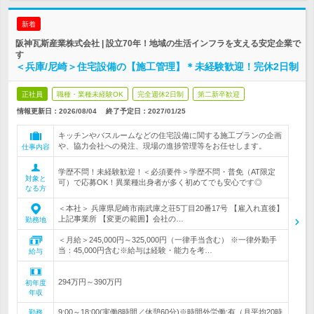
新着
阪神瓦斯産業株式会社 | 設立70年！地域の生活インフラを支える安定企業で
す
＜兵庫/尼崎＞住宅設備の【施工管理】＊未経験歓迎！完休2日制
正社員
職種・業種未経験OK
完全週休2日制
第二新卒歓迎
情報更新日：2026/08/04
終了予定日：
2027/01/25
キッチンやバスルームなどの住宅設備に関する施工プランの企画
や、協力会社への発注、現場の進捗管理等をお任せします。
仕事内容
学歴不問！未経験歓迎！＜必須要件＞学歴不問・普免（AT限定
対象と
可）で応募OK！異業種出身者が多く初めてでも安心です◎
なる方
＜本社＞ 兵庫県尼崎市南武庫之荘5丁目20番17号 【雇入れ直後】
上記事業所 【変更の範囲】会社の…
勤務地
＜月給＞245,000円～325,000円（一律手当含む） ※一律外勤手
当：45,000円含む※給与は経験・能力を考…
給与
294万円～390万円
初年度
年収
9:00～18:00(実働8時間／休憩60分)※時間外労働:有（月平均20時
勤務