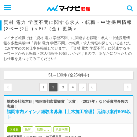
資材 電力 学歴不問に関する求人・転職・中途採用情報
(2ページ目 )＜8/7（金）更新＞
マイナビ転職では「資材 電力 学歴不問」に関連する転職・求人・中途採用情
報を多数掲載中!「資材 電力 学歴不問」の転職・求人情報を探しているあなた
におすすめのお仕事を掲載しています。「資材 電力 学歴不問」に関連するキ
ーワードからも転職・求人情報をお探しいただけるので、あなたにぴったりの
お仕事を見つけてみてください!
51～100件 (全254件中)
1
2
3
4
5
6
株式会社松本組 | 福岡市都市景観賞「大賞」（2017年）など受賞歴多数の
実績！
福岡市内メイン／経験者募集【土木施工管理】元請け案件90%以
上
正社員
急募
転勤なし
学歴不問
情報更新日：2026/07/28
終了予定日：
2027/01/18