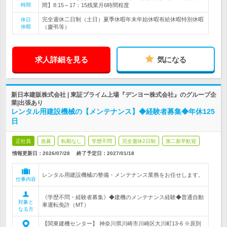
時間
間】8:15～17：15残業月6時間程度
完全週休二日制（土日）夏季休暇年末年始休暇有給休暇特別休暇
休日
休暇
（慶弔等）
求人詳細を見る
気になる
新日本建販株式会社 | 東証プライム上場『デンヨー株式会社』のグループ企
業|出張あり
レンタル用建設機械の【メンテナンス】◆経験者募集◆年休125
日
正社員
急募
転勤なし
学歴不問
完全週休2日制
第二新卒歓迎
情報更新日：2026/07/28
終了予定日：
2027/01/18
レンタル用建設機械の整備・メンテナンス業務をお任せします。
仕事内容
《学歴不問・経験者募集》◆建機のメンテナンス経験◆普通自動
対象と
車運転免許（MT）
なる方
【関東建機センター】 神奈川県川崎市川崎区大川町13-6 ※原則