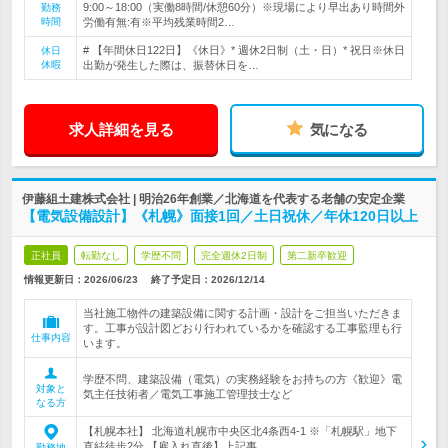
9:00～18:00（実働8時間/休憩60分）※現場により早出あり時間外
勤務
時間
労働有無:有※平均残業時間2…
# 【年間休日122日】《休日》* 週休2日制（土・日）* 祝日※休日
休日
休暇
出勤が発生した際は、振替休日を…
求人詳細を見る
気になる
伊藤組土建株式会社 | 明治26年創業／北海道を代表する老舗の安定企業
【電気設備設計】《札幌》面接1回／土日祝休／年休120日以上
正社員
転勤なし
学歴不問
完全週休2日制
第二新卒歓迎
情報更新日：2026/06/23
終了予定日：
2026/12/14
当社施工物件の建築設備に関する計画・設計をご担当いただきま
す。工事が設計図どおり行われているかを確認する工事監理も行
仕事内容
います。
学歴不問、建築設備（電気）の実務経験をお持ちの方《歓迎》電
対象と
気主任技術者／電気工事施工管理技士など
なる方
【札幌本社】 北海道札幌市中央区北4条西4-1 ※「札幌駅」地下
直結徒歩2分 【雇入れ直後】上記事…
勤務地