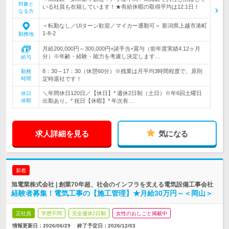
対象と
いる社員も在籍しています！★有給休暇の取得平均は12.1日！
なる方
＜転勤なし／UIターン歓迎／マイカー通勤可＞ 新潟県上越市港町
1-8-2
勤務地
月給200,000円～300,000円+諸手当+賞与（前年度実績4.12ヶ月
分）※年齢・経験・能力を考慮し決定します…
給与
8：30～17：30（休憩60分）※残業は月平均3時間程度で、原則
勤務
時間
定時退社です！
＼年間休日120日／【休日】* 週休2日制（土日）※年6回土曜日
休日
休暇
出勤あり。* 祝日【休暇】* 年次有…
求人詳細を見る
気になる
新着
旭電業株式会社 | 創業70年超、社会のインフラを支える電気設備工事会社
経験者募集！電気工事の【施工管理】★月給30万円～＜岡山＞
正社員
学歴不問
完全週休2日制
女性のおしごと掲載中
情報更新日：2026/06/29
終了予定日：
2026/12/03