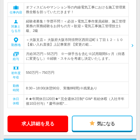
オフィスビルやマンション等の内線電気工事における施工管理業
務全般を担っていただきます！
仕事内容
経験者募集！学歴不問！＜必須＞電気工事作業員経験、施工管理
業務の実務経験をお持ちの方＜歓迎＞電気工事施工管理技士1
対象と
級、2級
なる方
＜大阪支店＞ 大阪府大阪市阿倍野区西田辺町１丁目１２－１０
【雇い入れ直後】上記事業所 【変更の範…
勤務地
月給35万円～55万円 ※一律手当を含む※試用期間6ヶ月（待遇
に変更なし）※経験・スキルを考慮し決定いたします。
給与
550万円～750万円
初年度
年収
勤務
8:30～18:00(休憩90分、実働8時間)※残業あり
時間
# ★年間休日120日★* 完全週休2日制* GW* 有給休暇（入社半年
休日
休暇
後10日付与）* 慶弔休暇*…
求人詳細を見る
気になる