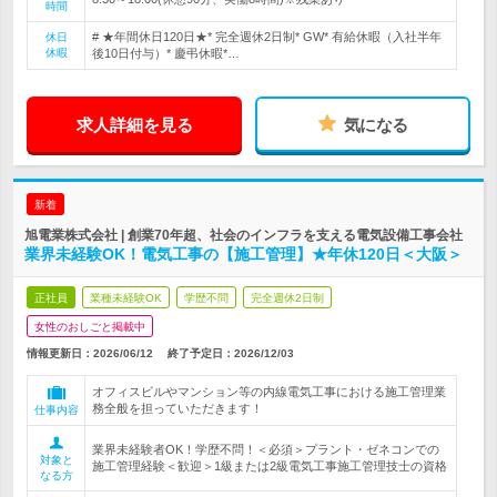
時間
# ★年間休日120日★* 完全週休2日制* GW* 有給休暇（入社半年
休日
休暇
後10日付与）* 慶弔休暇*…
求人詳細を見る
気になる
新着
旭電業株式会社 | 創業70年超、社会のインフラを支える電気設備工事会社
業界未経験OK！電気工事の【施工管理】★年休120日＜大阪＞
正社員
業種未経験OK
学歴不問
完全週休2日制
女性のおしごと掲載中
情報更新日：2026/06/12
終了予定日：
2026/12/03
オフィスビルやマンション等の内線電気工事における施工管理業
務全般を担っていただきます！
仕事内容
業界未経験者OK！学歴不問！＜必須＞プラント・ゼネコンでの
対象と
施工管理経験＜歓迎＞1級または2級電気工事施工管理技士の資格
なる方