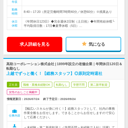
年収
勤務
8:40～17:20（所定労働時間7時間40分／休憩60分）※残業あり
時間
《年間休日123日》◆完全週休2日制（土日祝）◆年間有給休暇└
休日
休暇
平均取得日数：17日◆夏季休暇（5日）…
求人詳細を見る
気になる
高助コーポレーション株式会社 | 1899年設立の老舗企業｜年間休日120日＆
転勤なし
上越でずっと働く！【総務スタッフ】◎原則定時退社
正社員
職種・業種未経験OK
転勤なし
学歴不問
第二新卒歓迎
女性のおしごと掲載中
情報更新日：2026/07/24
終了予定日：
2026/09/24
【幅広いスキルが身に付く！】総務スタッフとして、社内の事務
作業全般をお任せします。できることからお任せしますので安心
仕事内容
して応募ください。
＜未経験・第二新卒歓迎！／学歴不問＞未経験で入社し活躍して