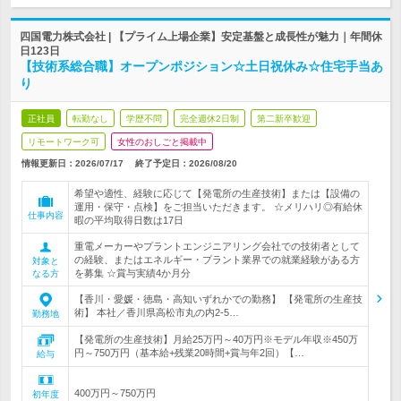
四国電力株式会社 | 【プライム上場企業】安定基盤と成長性が魅力｜年間休
日123日
【技術系総合職】オープンポジション☆土日祝休み☆住宅手当あ
り
正社員
転勤なし
学歴不問
完全週休2日制
第二新卒歓迎
リモートワーク可
女性のおしごと掲載中
情報更新日：2026/07/17
終了予定日：
2026/08/20
希望や適性、経験に応じて【発電所の生産技術】または【設備の
運用・保守・点検】をご担当いただきます。 ☆メリハリ◎有給休
仕事内容
暇の平均取得日数は17日
重電メーカーやプラントエンジニアリング会社での技術者として
の経験、またはエネルギー・プラント業界での就業経験がある方
対象と
を募集 ☆賞与実績4か月分
なる方
【香川・愛媛・徳島・高知いずれかでの勤務】 【発電所の生産技
術】 本社／香川県高松市丸の内2-5…
勤務地
【発電所の生産技術】月給25万円～40万円※モデル年収※450万
円～750万円（基本給+残業20時間+賞与年2回）【…
給与
400万円～750万円
初年度