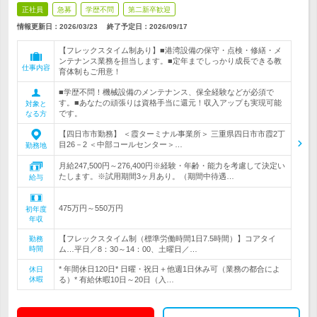
正社員
急募
学歴不問
第二新卒歓迎
情報更新日：2026/03/23
終了予定日：
2026/09/17
【フレックスタイム制あり】■港湾設備の保守・点検・修繕・メ
ンテナンス業務を担当します。■定年までしっかり成長できる教
仕事内容
育体制もご用意！
■学歴不問！機械設備のメンテナンス、保全経験などが必須で
す。■あなたの頑張りは資格手当に還元！収入アップも実現可能
対象と
です。
なる方
【四日市市勤務】 ＜霞ターミナル事業所＞ 三重県四日市市霞2丁
目26－2 ＜中部コールセンター＞…
勤務地
月給247,500円～276,400円※経験・年齢・能力を考慮して決定い
たします。※試用期間3ヶ月あり。（期間中待遇…
給与
475万円～550万円
初年度
年収
【フレックスタイム制（標準労働時間1日7.5時間）】コアタイ
勤務
時間
ム…平日／8：30～14：00、土曜日／…
* 年間休日120日* 日曜・祝日＋他週1日休み可（業務の都合によ
休日
休暇
る）* 有給休暇10日～20日（入…