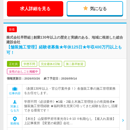
求人詳細を見る
気になる
新着
株式会社早野組 | 創業130年以上の歴史と実績のある、地域に根差した総合
建設会社
【舗装施工管理】経験者募集★年休125日★年収400万円以上も
可！
正社員
学歴不問
完全週休2日制
第二新卒歓迎
女性のおしごと掲載中
情報更新日：2026/03/26
終了予定日：
2026/09/14
《創業130年以上・官公庁案件多！》各舗装工事の施工管理業務
をお任せします。
仕事内容
学歴不問《必須要件》■1級・2級土木施工管理技士の有資格者■
舗装施工管理経験 ★福利厚生充実◎培ってきた経験を活かし活躍
対象と
できる環境です！
なる方
【本社】 山梨県甲府市東光寺1-4-10 ※転勤なし 【雇入れ直後】
上記事業所 【変更の範囲】会社…
勤務地