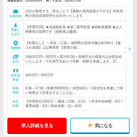
情報更新日：2026/06/09
終了予定日：
2026/11/30
当社が製造する、塗ることで【建物の屋内温度が下がる】特殊塗
料の塗装現場管理をお任せいたします。
仕事内容
【学歴不問】★未経験歓迎 ★第二新卒歓迎 ★経験者優遇 ★お人
対象と
柄重視の採用です（経験者は優遇）
なる方
【転勤なし】 ＜本社・工場＞ 福岡県久留米市藤山町696-5 【雇
入れ直後】上記事業所 【変更の範…
勤務地
月給25万円～50万円＋賞与年2回＋各種手当※残業代は全額支給
いたします。※出張手当あり※年齢・経験を考慮します。試…
給与
400万円～600万円
初年度
年収
8:30～17:00（実働7時間30分／休憩60分）※安全性を考慮して暗
勤務
時間
い時間まで作業をすることはな…
【年間休日126日】◇週休二日制（土日）◇年末年始休暇：6日◇
休日
休暇
夏季休暇：4日◇有給休暇：10～40日
求人詳細を見る
気になる