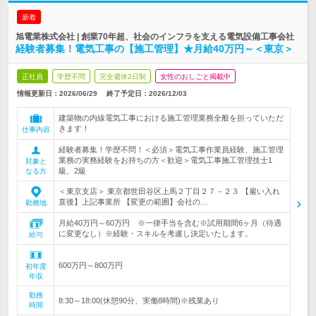
新着
旭電業株式会社 | 創業70年超、社会のインフラを支える電気設備工事会社
経験者募集！電気工事の【施工管理】★月給40万円～＜東京＞
正社員
学歴不問
完全週休2日制
女性のおしごと掲載中
情報更新日：2026/06/29
終了予定日：
2026/12/03
建築物の内線電気工事における施工管理業務全般を担っていただ
きます！
仕事内容
経験者募集！学歴不問！＜必須＞電気工事作業員経験、施工管理
業務の実務経験をお持ちの方＜歓迎＞電気工事施工管理技士1
対象と
級、2級
なる方
＜東京支店＞ 東京都世田谷区上馬２丁目２７－２３ 【雇い入れ
直後】上記事業所 【変更の範囲】会社の…
勤務地
月給40万円～60万円 ※一律手当を含む※試用期間6ヶ月（待遇
に変更なし）※経験・スキルを考慮し決定いたします。
給与
600万円～800万円
初年度
年収
勤務
8:30～18:00(休憩90分、実働8時間)※残業あり
時間