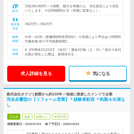
月給250,000円～※経験、能力を考慮の上、当社規定により決定
いたします。※試用期間3か月（待遇に変更なし）。
給与
350万円～350万円
初年度
年収
9:00～18:00（実働8時間/休憩60分）※現場により早出あり時間外
勤務
時間
労働有無:有※平均残業時間2…
# 【年間休日122日】《休日》* 週休2日制（土・日）* 祝日※休日
休日
休暇
出勤が発生した際は、振替休日を…
求人詳細を見る
気になる
株式会社オクジ | 創業から約100年！地域に根差したインフラ企業
完全反響型の【リフォーム営業】＊経験者歓迎 ＊転勤＆出張な
し
正社員
急募
転勤なし
学歴不問
情報更新日：2026/07/03
終了予定日：
2026/10/22