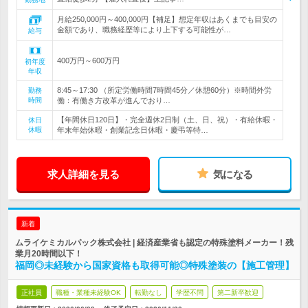
月給250,000円～400,000円【補足】想定年収はあくまでも目安の
金額であり、職務経歴等により上下する可能性が…
給与
400万円～600万円
初年度
年収
8:45～17:30 （所定労働時間7時間45分／休憩60分）※時間外労
勤務
時間
働：有働き方改革が進んでおり…
【年間休日120日】・完全週休2日制（土、日、祝）・有給休暇・
休日
休暇
年末年始休暇・創業記念日休暇・慶弔等特…
求人詳細を見る
気になる
新着
ムライケミカルパック株式会社 | 経済産業省も認定の特殊塗料メーカー！残
業月20時間以下！
福岡◎未経験から国家資格も取得可能◎特殊塗装の【施工管理】
正社員
職種・業種未経験OK
転勤なし
学歴不問
第二新卒歓迎