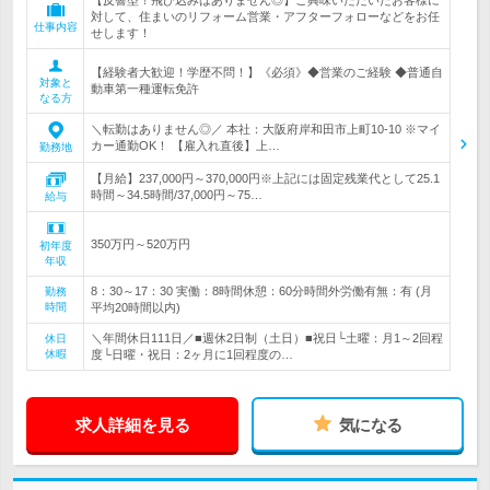
【反響型！飛び込みはありません◎】ご興味いただいたお客様に
対して、住まいのリフォーム営業・アフターフォローなどをお任
仕事内容
せします！
【経験者大歓迎！学歴不問！】《必須》◆営業のご経験 ◆普通自
対象と
動車第一種運転免許
なる方
＼転勤はありません◎／ 本社：大阪府岸和田市上町10-10 ※マイ
カー通勤OK！ 【雇入れ直後】上…
勤務地
【月給】237,000円～370,000円※上記には固定残業代として25.1
時間～34.5時間/37,000円～75…
給与
350万円～520万円
初年度
年収
8：30～17：30 実働：8時間休憩：60分時間外労働有無：有 (月
勤務
時間
平均20時間以内)
＼年間休日111日／■週休2日制（土日）■祝日└土曜：月1～2回程
休日
休暇
度└日曜・祝日：2ヶ月に1回程度の…
求人詳細を見る
気になる