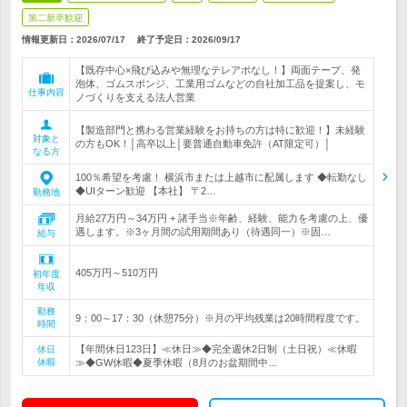
第二新卒歓迎
情報更新日：2026/07/17
終了予定日：
2026/09/17
【既存中心×飛び込みや無理なテレアポなし！】両面テープ、発
泡体、ゴムスポンジ、工業用ゴムなどの自社加工品を提案し、モ
仕事内容
ノづくりを支える法人営業
【製造部門と携わる営業経験をお持ちの方は特に歓迎！】未経験
対象と
の方もOK！│高卒以上│要普通自動車免許（AT限定可）│
なる方
100％希望を考慮！ 横浜市または上越市に配属します ◆転勤なし
◆UIターン歓迎 【本社】 〒2…
勤務地
月給27万円～34万円 + 諸手当※年齢、経験、能力を考慮の上、優
遇します。※3ヶ月間の試用期間あり（待遇同一）※固…
給与
405万円～510万円
初年度
年収
勤務
9：00～17：30（休憩75分）※月の平均残業は20時間程度です。
時間
【年間休日123日】≪休日≫◆完全週休2日制（土日祝）≪休暇
休日
休暇
≫◆GW休暇◆夏季休暇（8月のお盆期間中…