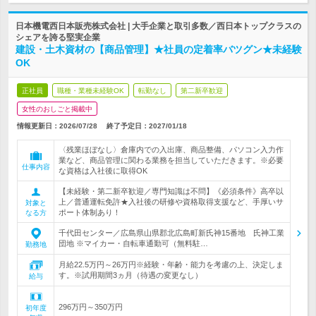
日本機電西日本販売株式会社 | 大手企業と取引多数／西日本トップクラスの
シェアを誇る堅実企業
建設・土木資材の【商品管理】★社員の定着率バツグン★未経験
OK
正社員
職種・業種未経験OK
転勤なし
第二新卒歓迎
女性のおしごと掲載中
情報更新日：2026/07/28
終了予定日：
2027/01/18
〈残業ほぼなし〉倉庫内での入出庫、商品整備、パソコン入力作
業など、商品管理に関わる業務を担当していただきます。※必要
仕事内容
な資格は入社後に取得OK
【未経験・第二新卒歓迎／専門知識は不問】《必須条件》高卒以
上／普通運転免許★入社後の研修や資格取得支援など、手厚いサ
対象と
ポート体制あり！
なる方
千代田センター／広島県山県郡北広島町新氏神15番地 氏神工業
団地 ※マイカー・自転車通勤可（無料駐…
勤務地
月給22.5万円～26万円※経験・年齢・能力を考慮の上、決定しま
す。※試用期間3ヵ月（待遇の変更なし）
給与
296万円～350万円
初年度