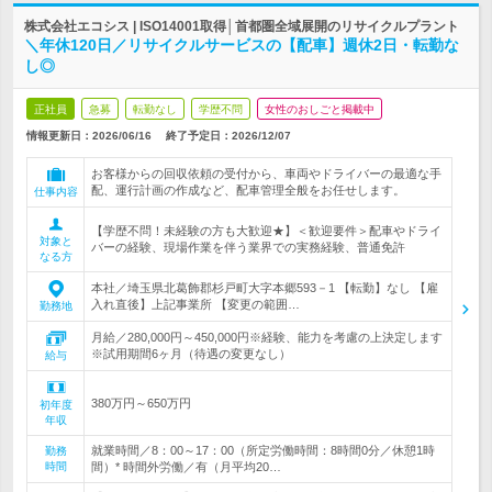
株式会社エコシス | ISO14001取得│首都圏全域展開のリサイクルプラント
＼年休120日／リサイクルサービスの【配車】週休2日・転勤な
し◎
正社員
急募
転勤なし
学歴不問
女性のおしごと掲載中
情報更新日：2026/06/16
終了予定日：
2026/12/07
お客様からの回収依頼の受付から、車両やドライバーの最適な手
配、運行計画の作成など、配車管理全般をお任せします。
仕事内容
【学歴不問！未経験の方も大歓迎★】＜歓迎要件＞配車やドライ
対象と
バーの経験、現場作業を伴う業界での実務経験、普通免許
なる方
本社／埼玉県北葛飾郡杉戸町大字本郷593－1 【転勤】なし 【雇
入れ直後】上記事業所 【変更の範囲…
勤務地
月給／280,000円～450,000円※経験、能力を考慮の上決定します
※試用期間6ヶ月（待遇の変更なし）
給与
380万円～650万円
初年度
年収
就業時間／8：00～17：00（所定労働時間：8時間0分／休憩1時
勤務
時間
間）* 時間外労働／有（月平均20…