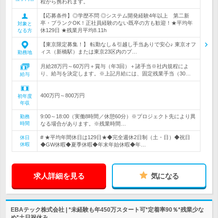
程から携われます。
【応募条件】◎学歴不問 ◎システム開発経験4年以上 第二新
卒・ブランクOK！正社員経験のない既卒の方も歓迎！★平均年
対象と
休129日 ★残業月平均8.11h
なる方
【東京限定募集！】 転勤なし＆引越し手当ありで安心♪ 東京オフ
ィス（新橋駅）または東京23区内のプ…
勤務地
月給28万円～60万円＋賞与（年3回）＋諸手当※社内規程によ
り、給与を決定します。※上記月給には、固定残業手当（30…
給与
400万円～800万円
初年度
年収
9:00～18:00（実働8時間／休憩60分）※プロジェクト先により異
勤務
時間
なる場合があります。※残業時間…
# ★平均年間休日は129日★◆完全週休2日制（土・日）◆祝日
休日
休暇
◆GW休暇◆夏季休暇◆年末年始休暇◆年…
求人詳細を見る
気になる
EBAテック株式会社 | *未経験も年450万スタート可*定着率90％*残業少な
め*土日祝休み