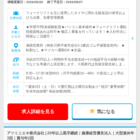
情報更新日：2026/06/26
終了予定日：
2026/08/27
フォークリフトを主に使用したタイヤに関わる販促品の保管およ
び入出庫、在庫管理業務
仕事内容
★学歴不問/未経験歓迎★パソコン基本操作★フォークリフト運転
技能資格あれば尚可★ 幅広く募集を行っています！★入社年次に
対象と
関係なく活躍可！
なる方
湘南営業所（神奈川県平塚市追分2-1横浜ゴム平塚製造所内） ★
転勤なし ★マイカー通勤OK ★生協…
勤務地
月給20万円以上＋時間外手当全額支給+その他諸手当※経験や能
力などを考慮の上決定致します。※残業代は別途全額支給しま…
給与
8:30～17:30 休憩60分（月平均残業10～40h）※状況により早出
勤務
時間
対応もあり
* 週休2日（土・日）※繁忙期は土曜日出勤あり* 祝日* 夏季休暇*
休日
休暇
年末年始休暇* 有給休暇(時間…
求人詳細を見る
気になる
アツミニエキ株式会社 | 20年以上黒字継続｜健康経営優良法人｜大型連休年
3回｜賞与年2回