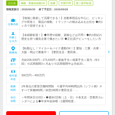
正社員
職種・業種未経験OK
急募
学歴不問
第二新卒歓迎
情報更新日：2026/06/30
終了予定日：
2026/09/28
【地域に根差して活躍できる！】自動車部品を中心に、ピッキン
グや荷造り、製品の移動、トラックへの積み込みをお任せ ◆約1
仕事内容
ヶ月で習得できる！
【未経験歓迎！】◆学歴や経験、資格などは不問！◆約1世紀の
対象と
歴史を持つ優良企業で働きたい方 ◆正社員デビューをしたい方
なる方
【転勤なし！マイカー＆バイク通勤OK！】愛知・三重・兵庫・
大阪・岡山で募集中！ 【豊田支店・豊田第…
勤務地
月給208,930円～273,830円＋家族手当＋残業手当＋賞与（年2
回）※試用期間3ヶ月あり※試用期間中は月給20…
給与
300万円～450万円
初年度
年収
1年単位の変形労働時間制 ※週平均40時間以内《シフト例》※
勤務
時間
すべて実働8時間／休憩1時間※豊田支店・…
＜年間休日110日＞◆週休2日制（土・日）※各支店・営業所カレ
休日
休暇
ンダーによる◆年末年始休暇（1週間程度…