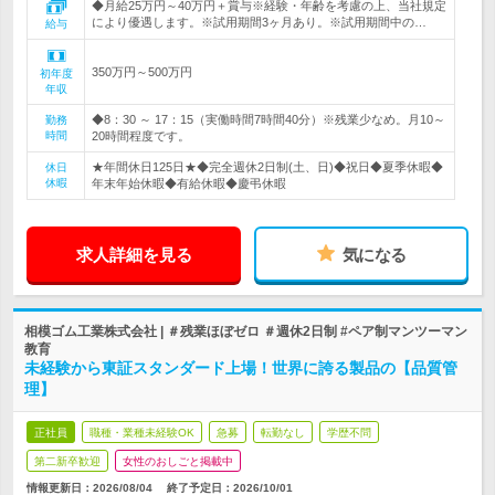
◆月給25万円～40万円＋賞与※経験・年齢を考慮の上、当社規定
により優遇します。※試用期間3ヶ月あり。※試用期間中の…
給与
350万円～500万円
初年度
年収
◆8：30 ～ 17：15（実働時間7時間40分）※残業少なめ。月10～
勤務
時間
20時間程度です。
★年間休日125日★◆完全週休2日制(土、日)◆祝日◆夏季休暇◆
休日
休暇
年末年始休暇◆有給休暇◆慶弔休暇
求人詳細を見る
気になる
相模ゴム工業株式会社 | ＃残業ほぼゼロ ＃週休2日制 #ペア制マンツーマン
教育
未経験から東証スタンダード上場！世界に誇る製品の【品質管
理】
正社員
職種・業種未経験OK
急募
転勤なし
学歴不問
第二新卒歓迎
女性のおしごと掲載中
情報更新日：2026/08/04
終了予定日：
2026/10/01