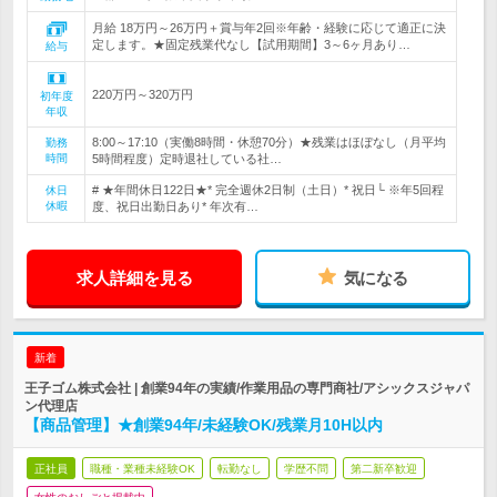
月給 18万円～26万円＋賞与年2回※年齢・経験に応じて適正に決
定します。★固定残業代なし【試用期間】3～6ヶ月あり…
給与
220万円～320万円
初年度
年収
8:00～17:10（実働8時間・休憩70分）★残業はほぼなし（月平均
勤務
時間
5時間程度）定時退社している社…
# ★年間休日122日★* 完全週休2日制（土日）* 祝日└ ※年5回程
休日
休暇
度、祝日出勤日あり* 年次有…
求人詳細を見る
気になる
新着
王子ゴム株式会社 | 創業94年の実績/作業用品の専門商社/アシックスジャパ
ン代理店
【商品管理】★創業94年/未経験OK/残業月10H以内
正社員
職種・業種未経験OK
転勤なし
学歴不問
第二新卒歓迎