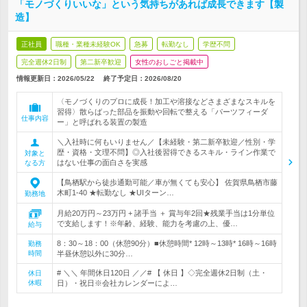
「モノづくりいいな」という気持ちがあれば成長できます【製
造】
正社員
職種・業種未経験OK
急募
転勤なし
学歴不問
完全週休2日制
第二新卒歓迎
女性のおしごと掲載中
情報更新日：2026/05/22
終了予定日：
2026/08/20
〈モノづくりのプロに成長！加工や溶接などさまざまなスキルを
習得〉散らばった部品を振動や回転で整える「パーツフィーダ
仕事内容
ー」と呼ばれる装置の製造
＼入社時に何もいりません／【未経験・第二新卒歓迎／性別・学
歴・資格・文理不問】◎入社後習得できるスキル・ライン作業で
対象と
はない仕事の面白さを実感
なる方
【鳥栖駅から徒歩通勤可能／車が無くても安心】 佐賀県鳥栖市藤
木町1-40 ★転勤なし ★UIターン…
勤務地
月給20万円～23万円 + 諸手当 ＋ 賞与年2回★残業手当は1分単位
で支給します！※年齢、経験、能力を考慮の上、優…
給与
8：30～18：00（休憩90分）■休憩時間* 12時～13時* 16時～16時
勤務
時間
半昼休憩以外に30分…
# ＼＼ 年間休日120日 ／／# 【 休日 】◇完全週休2日制（土・
休日
休暇
日）・祝日※会社カレンダーによ…