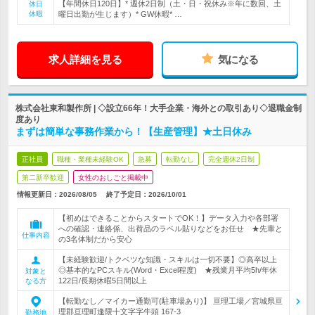
【年間休日120日】* 週休2日制（土・日・祝休み※年に数回、土
休日
休暇
曜日出勤が生じます）* GW休暇* …
求人詳細を見る
気になる
株式会社東和製作所 | ◇設立66年！大手企業・海外との取引あり◇退職金制
度あり
まずは簡単な事務作業から！【生産管理】★土日休み
正社員
職種・業種未経験OK
急募
転勤なし
完全週休2日制
第二新卒歓迎
女性のおしごと掲載中
情報更新日：2026/08/05
終了予定日：
2026/10/01
【初めはできることからスタートでOK！】データ入力や各部署
への確認・連絡係、出荷品のラベル貼りなどをお任せ ★先輩と
仕事内容
の3名体制だから安心
【未経験歓迎/トクベツな知識・スキルは一切不要】◎高卒以上
◎基本的なPCスキル(Word・Excel程度) ★残業月平均5h/年休
対象と
122日/長期休暇5日間以上
なる方
【転勤なし／マイカー通勤可(駐車場あり)】 亘理工場／宮城県亘
理郡亘理町逢隈十文字字牛頭 167-3
勤務地