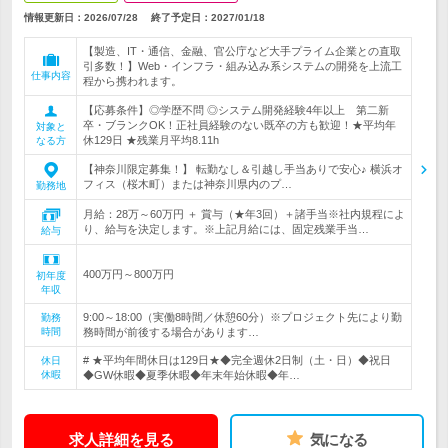
情報更新日：2026/07/28
終了予定日：
2027/01/18
【製造、IT・通信、金融、官公庁など大手プライム企業との直取
引多数！】Web・インフラ・組み込み系システムの開発を上流工
仕事内容
程から携われます。
【応募条件】◎学歴不問 ◎システム開発経験4年以上 第二新
卒・ブランクOK！正社員経験のない既卒の方も歓迎！★平均年
対象と
休129日 ★残業月平均8.11h
なる方
【神奈川限定募集！】 転勤なし＆引越し手当ありで安心♪ 横浜オ
フィス（桜木町）または神奈川県内のプ…
勤務地
月給：28万～60万円 ＋ 賞与（★年3回）＋諸手当※社内規程によ
り、給与を決定します。※上記月給には、固定残業手当…
給与
400万円～800万円
初年度
年収
9:00～18:00（実働8時間／休憩60分）※プロジェクト先により勤
勤務
時間
務時間が前後する場合があります…
# ★平均年間休日は129日★◆完全週休2日制（土・日）◆祝日
休日
休暇
◆GW休暇◆夏季休暇◆年末年始休暇◆年…
求人詳細を見る
気になる