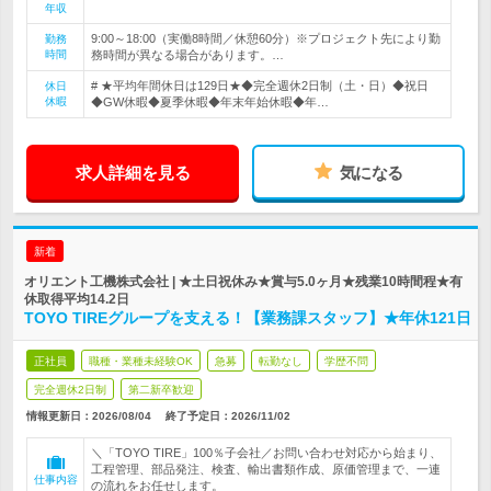
年収
9:00～18:00（実働8時間／休憩60分）※プロジェクト先により勤
勤務
時間
務時間が異なる場合があります。…
# ★平均年間休日は129日★◆完全週休2日制（土・日）◆祝日
休日
休暇
◆GW休暇◆夏季休暇◆年末年始休暇◆年…
求人詳細を見る
気になる
新着
オリエント工機株式会社 | ★土日祝休み★賞与5.0ヶ月★残業10時間程★有
休取得平均14.2日
TOYO TIREグループを支える！【業務課スタッフ】★年休121日
正社員
職種・業種未経験OK
急募
転勤なし
学歴不問
完全週休2日制
第二新卒歓迎
情報更新日：2026/08/04
終了予定日：
2026/11/02
＼「TOYO TIRE」100％子会社／お問い合わせ対応から始まり、
工程管理、部品発注、検査、輸出書類作成、原価管理まで、一連
仕事内容
の流れをお任せします。