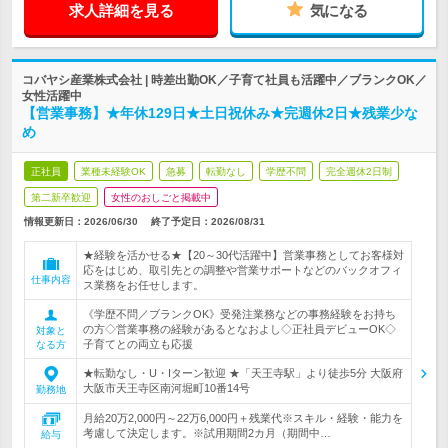
求人詳細を見る
気になる
コバヤシ産業株式会社 | 時差出勤OK／子育て社員も活躍中／ブランクOK／
女性活躍中
【営業事務】★年休129日★土日祝休み★完週休2日★残業少な
め
正社員
業種未経験OK
急募
転勤なし
学歴不問
完全週休2日制
第二新卒歓迎
女性のおしごと掲載中
情報更新日：2026/06/30
終了予定日：
2026/08/31
★経験を活かせる★【20～30代活躍中】営業事務としてお客様対
応をはじめ、取引先との調整や営業サポートなどのバックオフィ
仕事内容
ス業務をお任せします。
《学歴不問／ブランクOK》受発注業務などの事務経験をお持ち
の方◇営業事務の経験があるとなおよし◇正社員デビューOK◇
対象と
子育てとの両立も応援
なる方
★転勤なし・U・Iターン歓迎 ★「天王寺駅」より徒歩5分 大阪府
大阪市天王寺区南河堀町10番14号
勤務地
月給20万2,000円～22万6,000円＋残業代※スキル・経験・能力を
考慮して決定します。※試用期間2カ月（期間中…
給与