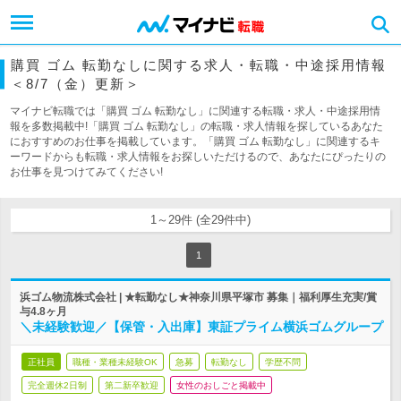
購買 ゴム 転勤なしに関する求人・転職・中途採用情報
＜8/7（金）更新＞
マイナビ転職では「購買 ゴム 転勤なし」に関連する転職・求人・中途採用情
報を多数掲載中!「購買 ゴム 転勤なし」の転職・求人情報を探しているあなた
におすすめのお仕事を掲載しています。「購買 ゴム 転勤なし」に関連するキ
ーワードからも転職・求人情報をお探しいただけるので、あなたにぴったりの
お仕事を見つけてみてください!
1～29件 (全29件中)
1
浜ゴム物流株式会社 | ★転勤なし★神奈川県平塚市 募集｜福利厚生充実/賞
与4.8ヶ月
＼未経験歓迎／【保管・入出庫】東証プライム横浜ゴムグループ
正社員
職種・業種未経験OK
急募
転勤なし
学歴不問
完全週休2日制
第二新卒歓迎
女性のおしごと掲載中