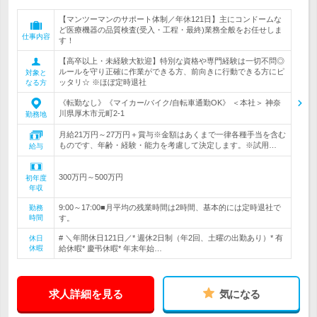
【マンツーマンのサポート体制／年休121日】主にコンドームな
ど医療機器の品質検査(受入・工程・最終)業務全般をお任せしま
仕事内容
す！
【高卒以上・未経験大歓迎】特別な資格や専門経験は一切不問◎
ルールを守り正確に作業ができる方、前向きに行動できる方にピ
対象と
ッタリ☆ ※ほぼ定時退社
なる方
《転勤なし》《マイカー/バイク/自転車通勤OK》 ＜本社＞ 神奈
川県厚木市元町2-1
勤務地
月給21万円～27万円＋賞与※金額はあくまで一律各種手当を含む
ものです、年齢・経験・能力を考慮して決定します。※試用…
給与
300万円～500万円
初年度
年収
9:00～17:00■月平均の残業時間は2時間、基本的には定時退社で
勤務
時間
す。
# ＼年間休日121日／* 週休2日制（年2回、土曜の出勤あり）* 有
休日
休暇
給休暇* 慶弔休暇* 年末年始…
求人詳細を見る
気になる