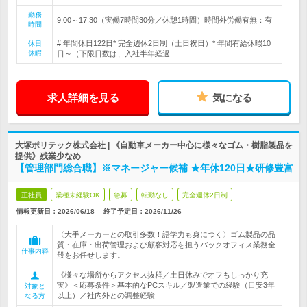
勤務
9:00～17:30（実働7時間30分／休憩1時間）時間外労働有無：有
時間
# 年間休日122日* 完全週休2日制（土日祝日）* 年間有給休暇10
休日
休暇
日～（下限日数は、入社半年経過…
求人詳細を見る
気になる
大塚ポリテック株式会社 | 《自動車メーカー中心に様々なゴム・樹脂製品を
提供》残業少なめ
【管理部門総合職】※マネージャー候補 ★年休120日★研修豊富
正社員
業種未経験OK
急募
転勤なし
完全週休2日制
情報更新日：2026/06/18
終了予定日：
2026/11/26
〈大手メーカーとの取引多数！語学力も身につく〉ゴム製品の品
質・在庫・出荷管理および顧客対応を担うバックオフィス業務全
仕事内容
般をお任せします。
《様々な場所からアクセス抜群／土日休みでオフもしっかり充
実》＜応募条件＞基本的なPCスキル／製造業での経験（目安3年
対象と
以上）／社内外との調整経験
なる方