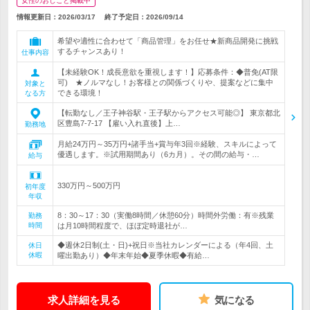
女性のおしごと掲載中
情報更新日：2026/03/17
終了予定日：
2026/09/14
希望や適性に合わせて「商品管理」をお任せ★新商品開発に挑戦
するチャンスあり！
仕事内容
【未経験OK！成長意欲を重視します！】応募条件：◆普免(AT限
可) ★ノルマなし！お客様との関係づくりや、提案などに集中
対象と
できる環境！
なる方
【転勤なし／王子神谷駅・王子駅からアクセス可能◎】 東京都北
区豊島7-7-17 【雇い入れ直後】上…
勤務地
月給24万円～35万円+諸手当+賞与年3回※経験、スキルによって
優遇します。※試用期間あり（6カ月）。その間の給与・…
給与
330万円～500万円
初年度
年収
8：30～17：30（実働8時間／休憩60分）時間外労働：有※残業
勤務
時間
は月10時間程度で、ほぼ定時退社が…
◆週休2日制(土・日)+祝日※当社カレンダーによる（年4回、土
休日
休暇
曜出勤あり）◆年末年始◆夏季休暇◆有給…
求人詳細を見る
気になる