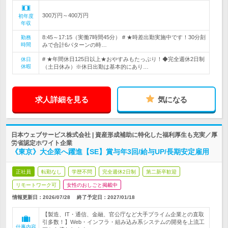
300万円～400万円
初年度
年収
8:45～17:15（実働7時間45分） # ★時差出勤実施中です！30分刻
勤務
時間
みで合計6パターンの時…
# ★年間休日125日以上★おやすみもたっぷり！◆完全週休2日制
休日
休暇
（土日休み）※休日出勤は基本的にあり…
求人詳細を見る
気になる
日本ウェブサービス株式会社 | 資産形成補助に特化した福利厚生も充実／厚
労省認定ホワイト企業
《東京》大企業へ躍進【SE】賞与年3回/給与UP/長期安定雇用
正社員
転勤なし
学歴不問
完全週休2日制
第二新卒歓迎
リモートワーク可
女性のおしごと掲載中
情報更新日：2026/07/28
終了予定日：
2027/01/18
【製造、IT・通信、金融、官公庁など大手プライム企業との直取
引多数！】Web・インフラ・組み込み系システムの開発を上流工
仕事内容