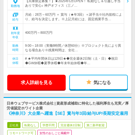
【兵庫限定募集！】★2025年5月OPEN！ 転勤なし＆引越し手当
ありで安心♪ 神戸オフィス（三ノ…
勤務地
月給：28万～60万円 ＋ 賞与（★年3回）＋諸手当※社内規程によ
り、給与を決定します。※上記月給には、固定残業手当…
給与
400万円～800万円
初年度
年収
9:00～18:00（実働8時間／休憩60分）※プロジェクト先により異
勤務
時間
なる場合あり※残業時間は、全社…
# ★平均年間休日は129日★◆完全週休2日制（土・日）◆祝日
休日
休暇
◆GW休暇◆夏季休暇◆年末年始休暇◆年…
求人詳細を見る
気になる
日本ウェブサービス株式会社 | 資産形成補助に特化した福利厚生も充実／厚
労省認定ホワイト企業
《神奈川》大企業へ躍進【SE】賞与年3回/給与UP/長期安定雇用
正社員
転勤なし
学歴不問
完全週休2日制
第二新卒歓迎
リモートワーク可
女性のおしごと掲載中