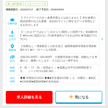
第二新卒歓迎
リモートワーク可
情報更新日：2026/07/17
終了予定日：
2026/09/03
【 デスクワークのみ＝倉庫作業などはありません 】本社倉庫の
商品管理や仕入れ業務・自社ECサイトに関するデータ管理など
仕事内容
をお任せします
【 “これまで”ではなく”これから”に期待した採用です／未経験OK
】★Excelに抵抗がない方(基本操作ができればOK) ★35歳以下の
対象と
方(※)
なる方
【 転勤なし！博多駅近くの好立地 】 福岡県福岡市博多区博多駅
南4-4-1 ★U・Iターンも大歓迎…
勤務地
月給230,200円～250,900円 ※残業代別途※年齢、経験などを考
慮の上、優遇いたします。※上記には一律手当を…
給与
8：30 ～ 17：30（ 休憩あり ）★残業は月平均10時間程度で
勤務
時間
す。 ノートPCやLINE WO…
◆◆ 年間休日125日 ◆◆■完全週休2日制（ 土・日曜日 ）■祝日
休日
休暇
■GW休暇■夏期休暇■年末年始休…
求人詳細を見る
気になる