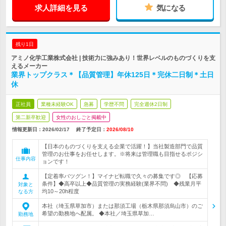
求人詳細を見る
気になる
残り1日
アミノ化学工業株式会社 | 技術力に強みあり！世界レベルのものづくりを支
えるメーカー
業界トップクラス＊【品質管理】年休125日＊完休二日制＊土日
休
正社員
業種未経験OK
急募
学歴不問
完全週休2日制
第二新卒歓迎
女性のおしごと掲載中
情報更新日：2026/02/17
終了予定日：
2026/08/10
【日本のものづくりを支える企業で活躍！】当社製造部門で品質
管理のお仕事をお任せします。※将来は管理職も目指せるポジシ
仕事内容
ョンです！
【定着率バツグン！】マイナビ転職で久々の募集です◎ 【応募
条件】◆高卒以上◆品質管理の実務経験(業界不問) ◆残業月平
対象と
均10～20h程度
なる方
本社（埼玉県草加市）または那須工場（栃木県那須烏山市）のご
希望の勤務地へ配属。 ◆本社／埼玉県草加…
勤務地