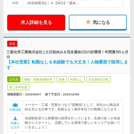
休暇
（特別休暇含む）# 【休日】* 週休…
求人詳細を見る
気になる
新着
三新化学工業株式会社 | 土日祝休み＆完全週休2日の好環境！年間賞与5ヵ月
分
【本社営業】転勤なし＆未経験でも大丈夫！人物重視で採用しま
す
正社員
職種・業種未経験OK
急募
転勤なし
完全週休2日制
第二新卒歓迎
情報更新日：2026/08/07
終了予定日：
2026/10/08
メーカー・工場・営業をつなぐ"調整役"として、本社から商品供
給を支える仕事です。転勤もなく柳井本社での勤務になります。
仕事内容
未経験歓迎で人柄重視の採用を行っています。先輩の多くが未経
験からスタートし、活躍している環境で新しいキャリアを築いて
対象と
いきましょう！
なる方