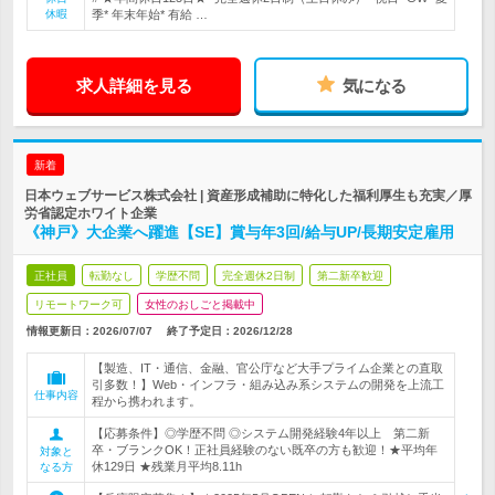
休暇
季* 年末年始* 有給 …
求人詳細を見る
気になる
新着
日本ウェブサービス株式会社 | 資産形成補助に特化した福利厚生も充実／厚
労省認定ホワイト企業
《神戸》大企業へ躍進【SE】賞与年3回/給与UP/長期安定雇用
正社員
転勤なし
学歴不問
完全週休2日制
第二新卒歓迎
リモートワーク可
女性のおしごと掲載中
情報更新日：2026/07/07
終了予定日：
2026/12/28
【製造、IT・通信、金融、官公庁など大手プライム企業との直取
引多数！】Web・インフラ・組み込み系システムの開発を上流工
仕事内容
程から携われます。
【応募条件】◎学歴不問 ◎システム開発経験4年以上 第二新
卒・ブランクOK！正社員経験のない既卒の方も歓迎！★平均年
対象と
休129日 ★残業月平均8.11h
なる方