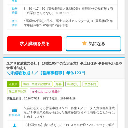
年収
8：30～17：30（実働8時間／休憩60分）※時間外労働有無：有
勤務
時間
（残業ほとんどなし）※19：15に…
* 隔週休2日制／日祝、隔土※会社カレンダーあり* 夏季休暇* 年
休日
休暇
末年始休暇* GW休暇* 有給休暇…
求人詳細を見る
気になる
ユアサ化成株式会社 | 《創業105年の安定企業》◆土日休み ◆各種祝い金や
食事補助あり
＼未経験歓迎！／【営業事務職】年休123日
正社員
職種・業種未経験OK
急募
転勤なし
学歴不問
第二新卒歓迎
女性のおしごと掲載中
情報更新日：2026/07/28
終了予定日：
2026/09/28
＼会社を支える営業事務メンバー募集★／データ入力や書類作成
など！事務未経験から始めた先輩多数◎まずは簡単なことからは
仕事内容
じめましょう♪
【未経験OK】責任感ある方・PCスキル歓迎＊20～50代まで幅広