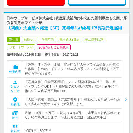
日本ウェブサービス株式会社 | 資産形成補助に特化した福利厚生も充実／厚
労省認定ホワイト企業
《関西》大企業へ躍進【SE】賞与年3回/給与UP/長期安定雇用
正社員
転勤なし
学歴不問
完全週休2日制
第二新卒歓迎
リモートワーク可
女性のおしごと掲載中
情報更新日：2026/07/28
終了予定日：
2027/01/18
【製造、IT・通信、金融、官公庁など大手プライム企業との直取
引多数！】Web・インフラ・組み込み系システムの開発を上流工
仕事内容
程から携われます。
【応募条件】◎学歴不問 ◎システム開発経験4年以上 第二新
卒・ブランクOK！正社員経験のない既卒の方も歓迎！★平均年
対象と
休129日 ★残業月平均8.11h
なる方
【大阪・京都／関西エリア限定募集！】 転勤なし＆引越し手当あ
りで安心♪ 大阪オフィス（大阪駅）また…
勤務地
月給：28万～60万円 ＋ 賞与（★年3回）＋諸手当※社内規程によ
り、給与を決定します。※上記月給には、固定残業手当…
給与
400万円～800万円
初年度