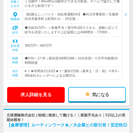
く活躍中！Word/Excel操作ができる方歓迎。チームで協力して働
対象と
ける方も歓迎です！
なる方
【転勤なし／バイク・自転車通勤OK】 ◆向日市事業所／京都府
向日市森本町上町田6-11 ・JR京都…
勤務地
◆月給25万円～＋各種手当＋賞与年2回※スキル、経験に応じて
給与を決定いたします※上記金額には45時間分・7万800…
給与
300万円～400万円
初年度
年収
◆8:55～17:35（昼休憩1時間/15時～10分休憩）※月平均残業20
勤務
時間
時間程度
# ☆★年間休日123日★☆* 週休2日制（基本土・日・祝）※年3～
休日
休暇
4回会社カレンダーによる土曜日出…
求人詳細を見る
気になる
北港運輸株式会社 | 地域に根差して働ける！｜家族手当あり｜5日以上の長
期休暇有！
【倉庫管理】ルーティンワーク★／大企業との取引有！安定性◎