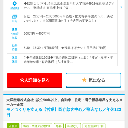
◆転勤なし 本社 埼玉県比企郡滑川町大字羽尾4962番地 交通アク
セス └東武鉄道 東武東上線「森…
勤務地
月給 22万円～28万5000円※経験・能力等を考慮のうえ、決定
いたします。※試用期間3か月（待遇等の変更なし）
給与
300万円～400万円
初年度
年収
勤務
8:30～17:30（実働8時間）★残業ほぼナシ！月平均1.7時間
時間
# ◆年間休日120日◆* 完全週休二日制（土日）* GW・夏季・年
休日
休暇
末年始休暇* 有給休暇（入社直後…
求人詳細を見る
気になる
大洋産業株式会社 | 設立50年以上。自動車・住宅・電子機器業界を支えるメ
ーカー企業
モノづくりを支える【営業】既存顧客中心／飛込なし／年休123
日
正社員
職種・業種未経験OK
急募
転勤なし
完全週休2日制