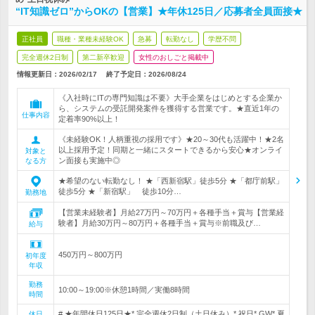
“IT知識ゼロ”からOKの【営業】★年休125日／応募者全員面接★
正社員
職種・業種未経験OK
急募
転勤なし
学歴不問
完全週休2日制
第二新卒歓迎
女性のおしごと掲載中
情報更新日：2026/02/17
終了予定日：
2026/08/24
《入社時にITの専門知識は不要》大手企業をはじめとする企業か
ら、システムの受託開発案件を獲得する営業です。★直近1年の
仕事内容
定着率90%以上！
《未経験OK！人柄重視の採用です》★20～30代も活躍中！★2名
以上採用予定！同期と一緒にスタートできるから安心★オンライ
対象と
ン面接も実施中◎
なる方
★希望のない転勤なし！ ★「西新宿駅」徒歩5分 ★「都庁前駅」
徒歩5分 ★「新宿駅」 徒歩10分…
勤務地
【営業未経験者】月給27万円～70万円＋各種手当＋賞与【営業経
験者】月給30万円～80万円＋各種手当＋賞与※前職及び…
給与
450万円～800万円
初年度
年収
勤務
10:00～19:00※休憩1時間／実働8時間
時間
# ★年間休日125日★* 完全週休2日制（土日休み）* 祝日* GW* 夏
休日