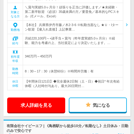
＼賞与実績5.0ヶ月分！頑張りを正当に評価します／★未経験・
第二新卒歓迎 《必須》35歳未満の方／要普免／基本的なPCスキ
対象と
ル（Eメール、Excel）
なる方
【本社】 兵庫県伊丹市藤ノ木2-3-6 ※転勤当面なし ★Ｕ・Iター
ン歓迎 【雇入れ直後】上記事業…
勤務地
月給220,100円～+諸手当＋賞与（昨年度実績5.0ヶ月分）※経
験、能力を考慮の上、当社規定により決定いたします。…
給与
340万円～450万円
初年度
年収
勤務
8：30～17：30（休憩60分）※時間外労働：有
時間
【年間休日121日】◆完全週休2日制（土・日）◆祝日* 年次有給
休日
休暇
休暇（入社時付与あり。最大20日間付…
求人詳細を見る
気になる
有限会社ケイピーエフ | 《鳥栖駅から徒歩10分／転勤なし》土日休み・日勤
のみで安心です