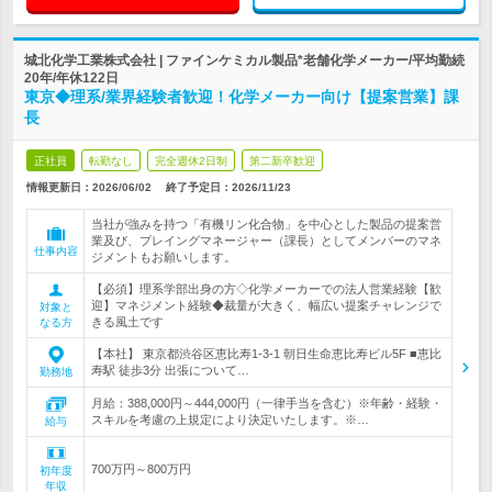
城北化学工業株式会社 | ファインケミカル製品*老舗化学メーカー/平均勤続
20年/年休122日
東京◆理系/業界経験者歓迎！化学メーカー向け【提案営業】課
長
正社員
転勤なし
完全週休2日制
第二新卒歓迎
情報更新日：2026/06/02
終了予定日：
2026/11/23
当社が強みを持つ「有機リン化合物」を中心とした製品の提案営
業及び、プレイングマネージャー（課長）としてメンバーのマネ
仕事内容
ジメントもお願いします。
【必須】理系学部出身の方◇化学メーカーでの法人営業経験【歓
迎】マネジメント経験◆裁量が大きく、幅広い提案チャレンジで
対象と
きる風土です
なる方
【本社】 東京都渋谷区恵比寿1-3-1 朝日生命恵比寿ビル5F ■恵比
寿駅 徒歩3分 出張について…
勤務地
月給：388,000円～444,000円（一律手当を含む）※年齢・経験・
スキルを考慮の上規定により決定いたします。※…
給与
700万円～800万円
初年度
年収