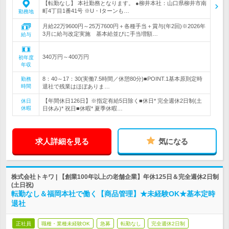
【転勤なし】 本社勤務となります。 ●柳井本社：山口県柳井市南
町4丁目1番41号 ※U・Iターンも…
勤務地
月給22万9600円～25万7600円＋各種手当＋賞与(年2回)※2026年
3月に給与改定実施 基本給並びに手当増額…
給与
340万円～400万円
初年度
年収
8：40～17：30(実働7.5時間／休憩80分)■POINT.1基本原則定時
勤務
時間
退社で残業はほぼありま…
【年間休日126日】※指定有給5日除く■休日* 完全週休2日制(土
休日
休暇
日休み)* 祝日■休暇* 夏季休暇…
求人詳細を見る
気になる
株式会社トキワ | 【創業100年以上の老舗企業】年休125日＆完全週休2日制
(土日祝)
転勤なし＆福岡本社で働く【商品管理】★未経験OK★基本定時
退社
正社員
職種・業種未経験OK
急募
転勤なし
完全週休2日制