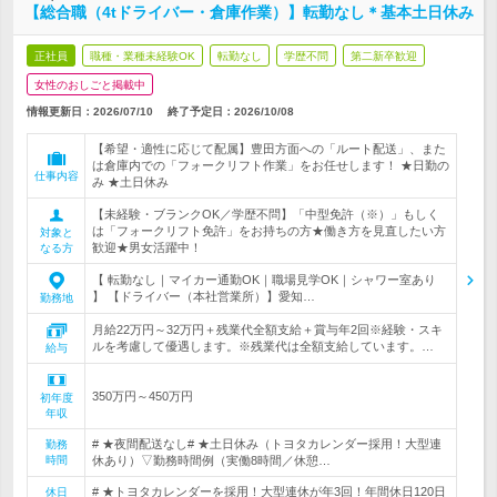
【総合職（4tドライバー・倉庫作業）】転勤なし＊基本土日休み
正社員
職種・業種未経験OK
転勤なし
学歴不問
第二新卒歓迎
女性のおしごと掲載中
情報更新日：2026/07/10
終了予定日：
2026/10/08
【希望・適性に応じて配属】豊田方面への「ルート配送」、また
は倉庫内での「フォークリフト作業」をお任せします！ ★日勤の
仕事内容
み ★土日休み
【未経験・ブランクOK／学歴不問】「中型免許（※）」もしく
は「フォークリフト免許」をお持ちの方★働き方を見直したい方
対象と
歓迎★男女活躍中！
なる方
【 転勤なし｜マイカー通勤OK｜職場見学OK｜シャワー室あり
】 【ドライバー（本社営業所）】愛知…
勤務地
月給22万円～32万円＋残業代全額支給＋賞与年2回※経験・スキ
ルを考慮して優遇します。※残業代は全額支給しています。…
給与
350万円～450万円
初年度
年収
# ★夜間配送なし# ★土日休み（トヨタカレンダー採用！大型連
勤務
時間
休あり）▽勤務時間例（実働8時間／休憩…
# ★トヨタカレンダーを採用！大型連休が年3回！年間休日120日
休日