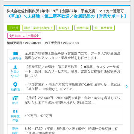
株式会社佐竹製作所 | 年休119日｜創業87年｜手当充実｜マイカー通勤可
《草加》＼未経験・第二新卒歓迎／金属部品の【営業サポート】
正社員
職種・業種未経験OK
転勤なし
学歴不問
第二新卒歓迎
女性のおしごと掲載中
情報更新日：2026/05/19
終了予定日：
2026/11/09
金属製の精密加工部品を扱う営業部門にて、データ入力や受発注
処理などのアシスタント業務全般をお任せします。
仕事内容
【学歴不問／未経験・第二新卒歓迎！】■事務、カスタマーサポ
ート、受付、販売サービス職、教員、営業など顧客折衝経験をお
対象と
持ちの方
なる方
＜草加営業所＞ 埼玉県草加市柳島町257-1番地 最寄り駅：東武線
「草加駅」 ※転勤なし ※マイカ…
勤務地
【月給】253,000円～280,000円※経験・年齢・能力を考慮して決
定いたします※試用期間6ヵ月あり (待遇に変…
給与
400万円～420万円
初年度
年収
8:30～17:30 （実働：8時間／休憩：60分）時間外労働有無：有
勤務
時間
（月20～30時間程度）