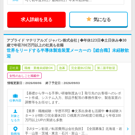
与で初年度10日／最高20日）年末年始休暇…
求人詳細を見る
気になる
アプライド マテリアルズ ジャパン株式会社 | ◆年休123日◆土日休み◆30
歳で年収700万円以上の社員も在籍
世界をリードする半導体製造装置メーカーの【総合職】未経験歓
迎
正社員
職種・業種未経験OK
急募
完全週休2日制
第二新卒歓迎
女性のおしごと掲載中
情報更新日：2026/08/06
終了予定日：
2026/09/03
【基礎から学べる手厚い研修制度あり】取引先のお客様へのレポ
ート作成、システム入力、部品手配等の事務作業や、製造装置の
仕事内容
調整等をお任せします。
【業界・職種経験・学歴不問】◆文系出身者も活躍中 ◆未経験ス
タートが8割 ◎完全週休2日 ◎残業月15h程度◎前職より年収100
対象と
万円以上UPの実績も多数
なる方
【UIターン歓迎／転居費用は会社負担】 【全国募集】北海道・岩
手・山形・茨城・東京・石川・富山・三…
勤務地