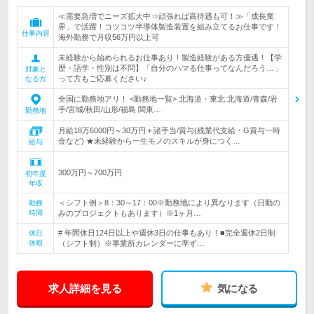
≪需要急増でニーズ拡大中⇒頑張れば高待遇も可！≫「成長業
界」で活躍！コツコツ半導体製造装置を組み立てるお仕事です！
仕事内容
海外勤務で月収56万円以上可
未経験から始められるお仕事あり！製造経験がある方優遇！【学
歴・語学・性別は不問】「自分のハマる仕事ってなんだろう…」
対象と
って方もご応募ください♪
なる方
全国に勤務地アリ！ <勤務地一覧> 北海道・東北:北海道/青森/岩
手/宮城/秋田/山形/福島 関東…
勤務地
月給18万6000円～30万円＋諸手当/賞与(残業代支給・G賞与一時
金など) ★未経験から一生モノのスキルが身につく…
給与
300万円～700万円
初年度
年収
＜シフト例＞8：30～17：00※勤務地により異なります（日勤の
勤務
時間
みのプロジェクトもあります）※1ヶ月…
# 年間休日124日以上や週休3日の仕事もあり！■完全週休2日制
休日
休暇
（シフト制）※事業所カレンダーに準ず…
求人詳細を見る
気になる