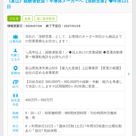
《富山》経験者歓迎！半導体メーカーへ【深耕営業】◆年休121
日
正社員
急募
第二新卒歓迎
情報更新日：2026/07/28
終了予定日：
2027/01/18
当社の「深耕営業」として、お客様のオーダー対応から納品まで
の営業業務をお任せします！
仕事内容
＼高卒以上・経験者歓迎！／◆法人向けの営業経験 ◆普通自動車
対象と
第一種運転免許をお持ちの方！
なる方
富山県魚津市東山819 【雇入れ直後】上記事業所 【変更の範囲】
会社の定める各事業所
勤務地
【日給月給】300,000円～400,000円※経験・年齢・能力を考慮し
て決定いたします※試用期間3ヶ月(待遇に変更…
給与
400万円～550万円
初年度
年収
8：20～17：30実働時間：8時間休憩時間：70分時間外労働有
勤務
時間
無：有
# ＜年間休日121日＞* 週休2日制 (土日)└年間3日程度の土曜出勤
休日
休暇
あり * 祝日* 有給休暇 …