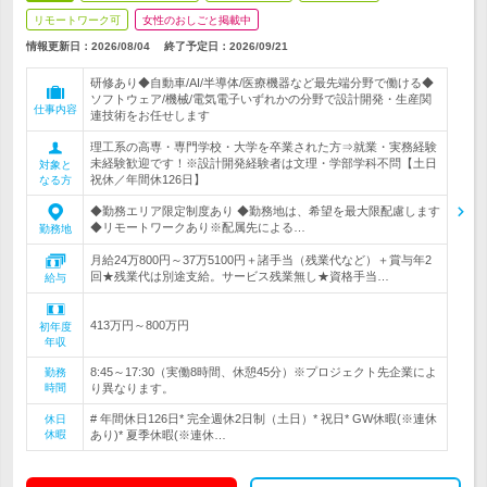
リモートワーク可
女性のおしごと掲載中
情報更新日：2026/08/04
終了予定日：
2026/09/21
研修あり◆自動車/AI/半導体/医療機器など最先端分野で働ける◆
ソフトウェア/機械/電気電子いずれかの分野で設計開発・生産関
仕事内容
連技術をお任せします
理工系の高専・専門学校・大学を卒業された方⇒就業・実務経験
未経験歓迎です！※設計開発経験者は文理・学部学科不問【土日
対象と
祝休／年間休126日】
なる方
◆勤務エリア限定制度あり ◆勤務地は、希望を最大限配慮します
◆リモートワークあり※配属先による…
勤務地
月給24万800円～37万5100円＋諸手当（残業代など）＋賞与年2
回★残業代は別途支給。サービス残業無し★資格手当…
給与
413万円～800万円
初年度
年収
8:45～17:30（実働8時間、休憩45分）※プロジェクト先企業によ
勤務
時間
り異なります。
# 年間休日126日* 完全週休2日制（土日）* 祝日* GW休暇(※連休
休日
休暇
あり)* 夏季休暇(※連休…