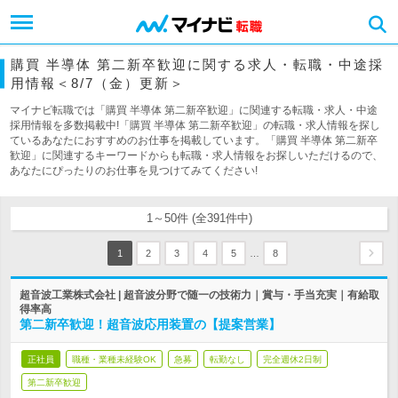
購買 半導体 第二新卒歓迎に関する求人・転職・中途採
用情報＜8/7（金）更新＞
マイナビ転職では「購買 半導体 第二新卒歓迎」に関連する転職・求人・中途
採用情報を多数掲載中!「購買 半導体 第二新卒歓迎」の転職・求人情報を探し
ているあなたにおすすめのお仕事を掲載しています。「購買 半導体 第二新卒
歓迎」に関連するキーワードからも転職・求人情報をお探しいただけるので、
あなたにぴったりのお仕事を見つけてみてください!
1～50件 (全391件中)
…
1
2
3
4
5
8
超音波工業株式会社 | 超音波分野で随一の技術力｜賞与・手当充実｜有給取
得率高
第二新卒歓迎！超音波応用装置の【提案営業】
正社員
職種・業種未経験OK
急募
転勤なし
完全週休2日制
第二新卒歓迎