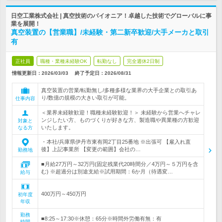
日空工業株式会社 | 真空技術のパイオニア！卓越した技術でグローバルに事
業を展開！
真空装置の【営業職】/未経験・第二新卒歓迎/大手メーカと取引
有
正社員
職種・業種未経験OK
転勤なし
完全週休2日制
情報更新日：2026/03/03
終了予定日：
2026/08/31
真空装置の営業/転勤無し/多種多様な業界の大手企業との取引あ
り/数億の規模の大きい取引が可能。
仕事内容
＜業界未経験歓迎！職種未経験歓迎！＞ 未経験から営業へチャレ
ンジしたい方、ものづくりが好きな方、製造職や異業種の方歓迎
対象と
いたします。
なる方
・本社/兵庫県伊丹市東有岡2丁目25番地 ※出張可 【雇入れ直
後】上記事業所 【変更の範囲】会社の…
勤務地
■月給27万円～32万円(固定残業代20時間分／4万円～５万円を含
む) ※超過分は別途支給※試用期間：6か月（待遇変…
給与
400万円～450万円
初年度
年収
勤務
■8:25～17:30※休憩：65分※時間外労働有無：有
時間