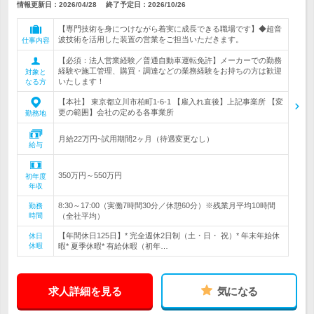
情報更新日：2026/04/28
終了予定日：
2026/10/26
【専門技術を身につけながら着実に成長できる職場です】◆超音
波技術を活用した装置の営業をご担当いただきます。
仕事内容
【必須：法人営業経験／普通自動車運転免許】メーカーでの勤務
経験や施工管理、購買・調達などの業務経験をお持ちの方は歓迎
対象と
いたします！
なる方
【本社】 東京都立川市柏町1-6-1 【雇入れ直後】上記事業所 【変
更の範囲】会社の定める各事業所
勤務地
月給22万円~試用期間2ヶ月（待遇変更なし）
給与
350万円～550万円
初年度
年収
8:30～17:00（実働7時間30分／休憩60分）※残業月平均10時間
勤務
時間
（全社平均）
【年間休日125日】* 完全週休2日制（土・日・ 祝）* 年末年始休
休日
休暇
暇* 夏季休暇* 有給休暇（初年…
求人詳細を見る
気になる