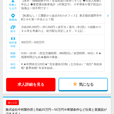
【業界・職種経験不問！育成前提の採用です◎】◆社会人経験2
年以上 ◆要普通自動車免許（AT限定可） ※半導体や電子部品の
対象と
知識は一切不問です！
なる方
【転勤なし！三鷹駅から徒歩3分のオフィス】 東京都武蔵野市中
町1-9-5 第一中央ビル７階
勤務地
月給285,000円～357,000円＋諸手当＋賞与（年2回）※経験やス
キル等を考慮の上、給与額を決定します。※上記…
給与
400万円～500万円
初年度
年収
9:00～18:00 （所定労働時間：8時間0分／休憩時間：60分）# ★
勤務
時間
残業時間少なめ★趣味や家族…
# ★年間休日120日★* 完全週休2日制（土日休み）* 祝日* 有給休
休日
休暇
暇* 夏季休暇* 年末年始休…
求人詳細を見る
気になる
残り1日
株式会社中村製作所 | 月給25万円～50万円※希望条件など社長と直接話が
できます！