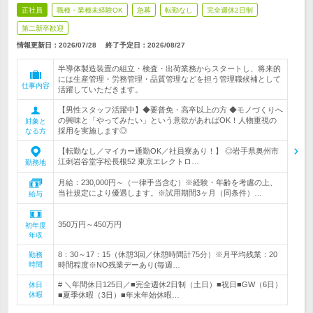
正社員
職種・業種未経験OK
急募
転勤なし
完全週休2日制
第二新卒歓迎
情報更新日：2026/07/28
終了予定日：
2026/08/27
半導体製造装置の組立・検査・出荷業務からスタートし、将来的
には生産管理・労務管理・品質管理などを担う管理職候補として
仕事内容
活躍していただきます。
【男性スタッフ活躍中】◆要普免・高卒以上の方 ◆モノづくりへ
の興味と「やってみたい」という意欲があればOK！人物重視の
対象と
採用を実施します◎
なる方
【転勤なし／マイカー通勤OK／社員寮あり！】 ◎岩手県奥州市
江刺岩谷堂字松長根52 東京エレクトロ…
勤務地
月給：230,000円～（一律手当含む）※経験・年齢を考慮の上、
当社規定により優遇します。※試用期間3ヶ月（同条件）…
給与
350万円～450万円
初年度
年収
8：30～17：15（休憩3回／休憩時間計75分）※月平均残業：20
勤務
時間
時間程度※NO残業デーあり(毎週…
# ＼年間休日125日／■完全週休2日制（土日）■祝日■GW（6日）
休日
休暇
■夏季休暇（3日）■年末年始休暇…