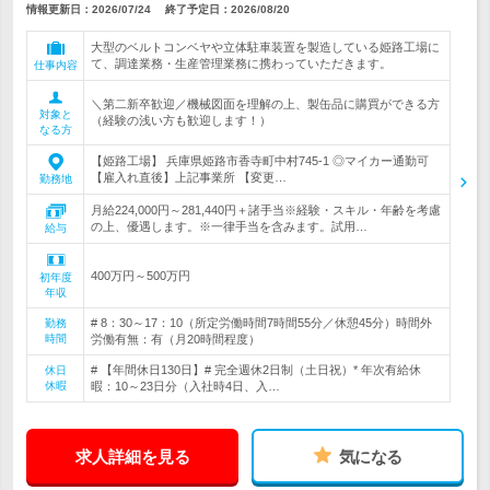
情報更新日：2026/07/24
終了予定日：
2026/08/20
大型のベルトコンベヤや立体駐車装置を製造している姫路工場に
て、調達業務・生産管理業務に携わっていただきます。
仕事内容
＼第二新卒歓迎／機械図面を理解の上、製缶品に購買ができる方
対象と
（経験の浅い方も歓迎します！）
なる方
【姫路工場】 兵庫県姫路市香寺町中村745-1 ◎マイカー通勤可
【雇入れ直後】上記事業所 【変更…
勤務地
月給224,000円～281,440円＋諸手当※経験・スキル・年齢を考慮
の上、優遇します。※一律手当を含みます。試用…
給与
400万円～500万円
初年度
年収
# 8：30～17：10（所定労働時間7時間55分／休憩45分）時間外
勤務
時間
労働有無：有（月20時間程度）
# 【年間休日130日】# 完全週休2日制（土日祝）* 年次有給休
休日
休暇
暇：10～23日分（入社時4日、入…
求人詳細を見る
気になる