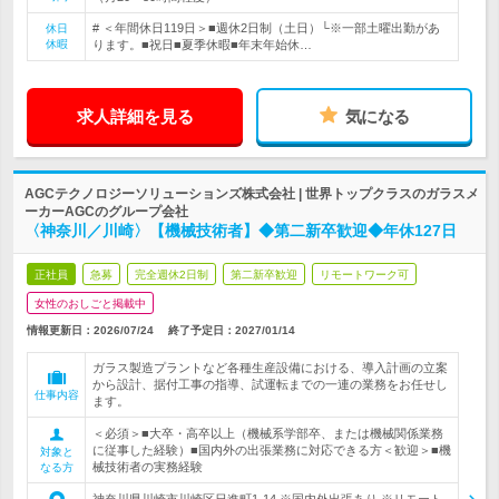
# ＜年間休日119日＞■週休2日制（土日）└※一部土曜出勤があ
休日
休暇
ります。■祝日■夏季休暇■年末年始休…
求人詳細を見る
気になる
AGCテクノロジーソリューションズ株式会社 | 世界トップクラスのガラスメ
ーカーAGCのグループ会社
〈神奈川／川崎〉【機械技術者】◆第二新卒歓迎◆年休127日
正社員
急募
完全週休2日制
第二新卒歓迎
リモートワーク可
女性のおしごと掲載中
情報更新日：2026/07/24
終了予定日：
2027/01/14
ガラス製造プラントなど各種生産設備における、導入計画の立案
から設計、据付工事の指導、試運転までの一連の業務をお任せし
仕事内容
ます。
＜必須＞■大卒・高卒以上（機械系学部卒、または機械関係業務
に従事した経験）■国内外の出張業務に対応できる方＜歓迎＞■機
対象と
械技術者の実務経験
なる方