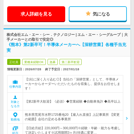
求人詳細を見る
気になる
株式会社エム・エー・シー．テクノロジー | エム・エー・シーグループ｜大
手メーカーとの取引で安定◎
《熊本》第2新卒可！半導体メーカーへ【深耕営業】各種手当充
実
正社員
業種未経験OK
急募
第二新卒歓迎
情報更新日：2026/07/28
終了予定日：
2027/01/18
【1社に深く入り込む◎】当社の「深耕営業」として、半導体メ
ーカーからオーダーいただいたものを収集し、提供をお任せしま
仕事内容
す！
【第2新卒大歓迎】《必須》◆営業経験 ◆自動車免許 ◆高卒以上
対象と
なる方
熊本県荒尾市水野1725番地20 【雇入れ直後】上記事業所 【変更
の範囲】会社の定める各事業所
勤務地
【日給月給】220,000円～300,000円※経験・年齢・能力を考慮し
て決定いたします※試用期間3ヶ月(待遇に変更…
給与