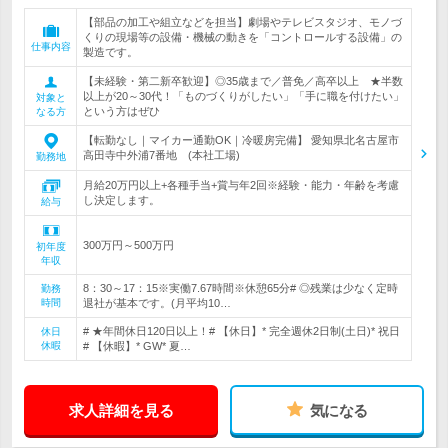
【部品の加工や組立などを担当】劇場やテレビスタジオ、モノづ
くりの現場等の設備・機械の動きを「コントロールする設備」の
仕事内容
製造です。
【未経験・第二新卒歓迎】◎35歳まで／普免／高卒以上 ★半数
以上が20～30代！「ものづくりがしたい」「手に職を付けたい」
対象と
という方はぜひ
なる方
【転勤なし｜マイカー通勤OK｜冷暖房完備】 愛知県北名古屋市
高田寺中外浦7番地 (本社工場)
勤務地
月給20万円以上+各種手当+賞与年2回※経験・能力・年齢を考慮
し決定します。
給与
300万円～500万円
初年度
年収
8：30～17：15※実働7.67時間※休憩65分# ◎残業は少なく定時
勤務
時間
退社が基本です。(月平均10…
# ★年間休日120日以上！# 【休日】* 完全週休2日制(土日)* 祝日
休日
休暇
# 【休暇】* GW* 夏…
求人詳細を見る
気になる