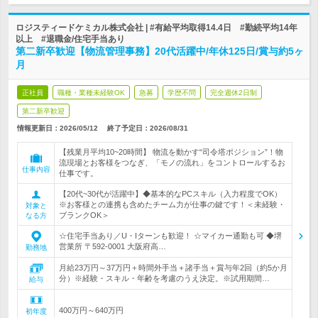
ロジスティードケミカル株式会社 | #有給平均取得14.4日 #勤続平均14年
以上 #退職金/住宅手当あり
第二新卒歓迎【物流管理事務】20代活躍中/年休125日/賞与約5ヶ
月
正社員
職種・業種未経験OK
急募
学歴不問
完全週休2日制
第二新卒歓迎
情報更新日：2026/05/12
終了予定日：
2026/08/31
【残業月平均10~20時間】 物流を動かす“司令塔ポジション”！物
流現場とお客様をつなぎ、「モノの流れ」をコントロールするお
仕事内容
仕事です。
【20代~30代が活躍中】◆基本的なPCスキル（入力程度でOK）
※お客様との連携も含めたチーム力が仕事の鍵です！＜未経験・
対象と
ブランクOK＞
なる方
☆住宅手当あり／U・Iターンも歓迎！ ☆マイカー通勤も可 ◆堺
営業所 〒592-0001 大阪府高…
勤務地
月給23万円～37万円＋時間外手当＋諸手当＋賞与年2回（約5か月
分）※経験・スキル・年齢を考慮のうえ決定。※試用期間…
給与
400万円～640万円
初年度