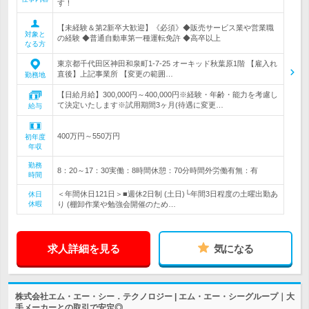
す！
【未経験＆第2新卒大歓迎】《必須》◆販売サービス業や営業職
対象と
の経験 ◆普通自動車第一種運転免許 ◆高卒以上
なる方
東京都千代田区神田和泉町1-7-25 オーキッド秋葉原1階 【雇入れ
直後】上記事業所 【変更の範囲…
勤務地
【日給月給】300,000円～400,000円※経験・年齢・能力を考慮し
て決定いたします※試用期間3ヶ月(待遇に変更…
給与
400万円～550万円
初年度
年収
勤務
8：20～17：30実働：8時間休憩：70分時間外労働有無：有
時間
＜年間休日121日＞■週休2日制 (土日)└年間3日程度の土曜出勤あ
休日
休暇
り (棚卸作業や勉強会開催のため…
求人詳細を見る
気になる
株式会社エム・エー・シー．テクノロジー | エム・エー・シーグループ｜大
手メーカーとの取引で安定◎