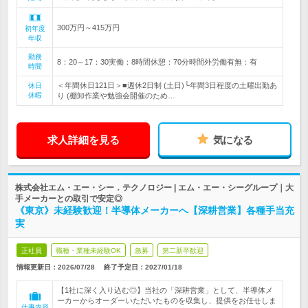
300万円～415万円
初年度
年収
勤務
8：20～17：30実働：8時間休憩：70分時間外労働有無：有
時間
＜年間休日121日＞■週休2日制 (土日)└年間3日程度の土曜出勤あ
休日
休暇
り (棚卸作業や勉強会開催のため…
求人詳細を見る
気になる
株式会社エム・エー・シー．テクノロジー | エム・エー・シーグループ｜大
手メーカーとの取引で安定◎
《東京》未経験歓迎！半導体メーカーへ【深耕営業】各種手当充
実
正社員
職種・業種未経験OK
急募
第二新卒歓迎
情報更新日：2026/07/28
終了予定日：
2027/01/18
【1社に深く入り込む◎】当社の「深耕営業」として、半導体メ
ーカーからオーダーいただいたものを収集し、提供をお任せしま
仕事内容