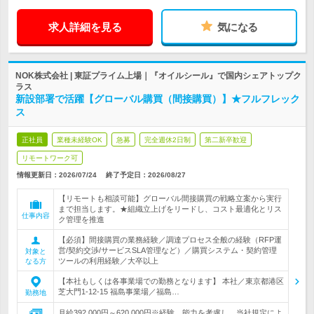
求人詳細を見る
気になる
NOK株式会社 | 東証プライム上場｜『オイルシール』で国内シェアトップク
ラス
新設部署で活躍【グローバル購買（間接購買）】★フルフレック
ス
正社員
業種未経験OK
急募
完全週休2日制
第二新卒歓迎
リモートワーク可
情報更新日：2026/07/24
終了予定日：
2026/08/27
【リモートも相談可能】グローバル間接購買の戦略立案から実行
まで担当します。★組織立上げをリードし、コスト最適化とリス
仕事内容
ク管理を推進
【必須】間接購買の業務経験／調達プロセス全般の経験（RFP運
営/契約交渉/サービスSLA管理など）／購買システム・契約管理
対象と
ツールの利用経験／大卒以上
なる方
【本社もしくは各事業場での勤務となります】 本社／東京都港区
芝大門1-12-15 福島事業場／福島…
勤務地
月給392,000円～620,000円※経験、能力を考慮し、当社規定によ