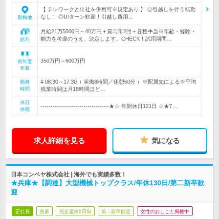
【 テレワークと出社を併用可※規定あり 】 ◎引越しを伴う転勤
なし！ ◎UIターン歓迎！引越し費用…
勤務地
月給21万5000円～40万円＋賞与年2回＋各種手当※年齢・経験・
能力を考慮のうえ、決定します。CHECK！試用期間…
給与
350万円～600万円
初年度
年収
# 08:30～17:30（ 実働8時間／休憩60分 ）※配属先による※平均
勤務
時間
残業時間は月18時間ほど…
休日
-----------------------------------★☆ 年間休日121日 ☆★7…
休暇
求人詳細を見る
気になる
日本コンベヤ株式会社 | 海外でも実績多数！
★兵庫★【調達】大型機械トップクラス/年休130日/第二新卒歓
迎
正社員
急募
完全週休2日制
第二新卒歓迎
女性のおしごと掲載中