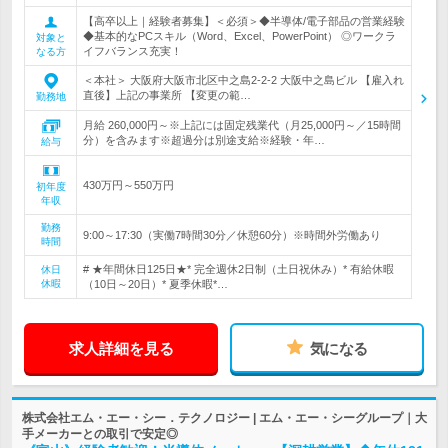
【高卒以上｜経験者募集】＜必須＞◆半導体/電子部品の営業経験
◆基本的なPCスキル（Word、Excel、PowerPoint） ◎ワークラ
対象と
イフバランス充実！
なる方
＜本社＞ 大阪府大阪市北区中之島2-2-2 大阪中之島ビル 【雇入れ
直後】上記の事業所 【変更の範…
勤務地
月給 260,000円～※上記には固定残業代（月25,000円～／15時間
分）を含みます※超過分は別途支給※経験・年…
給与
430万円～550万円
初年度
年収
勤務
9:00～17:30（実働7時間30分／休憩60分）※時間外労働あり
時間
# ★年間休日125日★* 完全週休2日制（土日祝休み）* 有給休暇
休日
休暇
（10日～20日）* 夏季休暇*…
求人詳細を見る
気になる
株式会社エム・エー・シー．テクノロジー | エム・エー・シーグループ｜大
手メーカーとの取引で安定◎