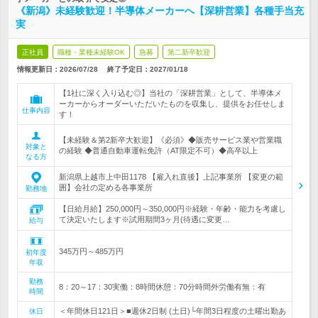
《新潟》未経験歓迎！半導体メーカーへ【深耕営業】各種手当充
実
正社員
職種・業種未経験OK
急募
第二新卒歓迎
情報更新日：2026/07/28
終了予定日：
2027/01/18
【1社に深く入り込む◎】当社の「深耕営業」として、半導体メ
ーカーからオーダーいただいたものを収集し、提供をお任せしま
仕事内容
す！
【未経験＆第2新卒大歓迎】《必須》◆販売サービス業や営業職
対象と
の経験 ◆普通自動車運転免許（AT限定不可）◆高卒以上
なる方
新潟県上越市上中田1178 【雇入れ直後】上記事業所 【変更の範
囲】会社の定める各事業所
勤務地
【日給月給】250,000円～350,000円※経験・年齢・能力を考慮し
て決定いたします※試用期間3ヶ月(待遇に変更…
給与
345万円～485万円
初年度
年収
勤務
8：20～17：30実働：8時間休憩：70分時間外労働有無：有
時間
＜年間休日121日＞■週休2日制 (土日)└年間3日程度の土曜出勤あ
休日