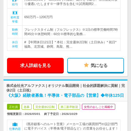
り優遇いたします※一律手当を含む※試用期間2…
給与
650万円～1200万円
初年度
年収
フレックスタイム制（フルフレックス）※1日の標準労働時間7時
勤務
時間
間45分※休憩時間：60分※標準的な勤務…
# 【年間休日121日】* 本社：完全週休2日制（土日休み）* 祝日*
休日
休暇
福島、北茨城、静岡、鳥取、熊…
求人詳細を見る
気になる
株式会社光アルファクス | オリジナル製品開発｜社会的課題解決に貢献｜完
休2日（土日祝）
《大阪》経験者募集！半導体・電子部品の【営業】◆年休125日
正社員
急募
完全週休2日制
第二新卒歓迎
女性のおしごと掲載中
情報更新日：2026/05/01
終了予定日：
2026/10/29
《既存顧客へのルート営業》メーカー工場の購買部門や設計部門
に電子デバイス（半導体/電子部品など）の営業をお任せします！
仕事内容