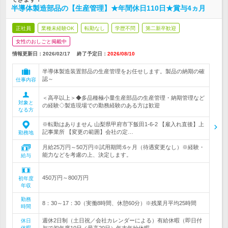
半導体製造部品の【生産管理】★年間休日110日★賞与4ヵ月
正社員
業種未経験OK
転勤なし
学歴不問
第二新卒歓迎
女性のおしごと掲載中
情報更新日：2026/02/17
終了予定日：
2026/08/10
半導体製造装置部品の生産管理をお任せします。製品の納期の確
認～
仕事内容
＜高卒以上＞◆多品種極小量生産部品の生産管理・納期管理など
対象と
の経験◇製造現場での勤務経験のある方は歓迎
なる方
※転勤はありません 山梨県甲府市下飯田1-6-2 【雇入れ直後】上
記事業所 【変更の範囲】会社の定…
勤務地
月給25万円～50万円※試用期間:6ヶ月（待遇変更なし）※経験・
能力などを考慮の上、決定します。
給与
450万円～800万円
初年度
年収
勤務
8：30～17：30（実働8時間、休憩60分）※残業月平均25時間
時間
週休2日制（土日祝／会社カレンダーによる）有給休暇（即日付
休日
休暇