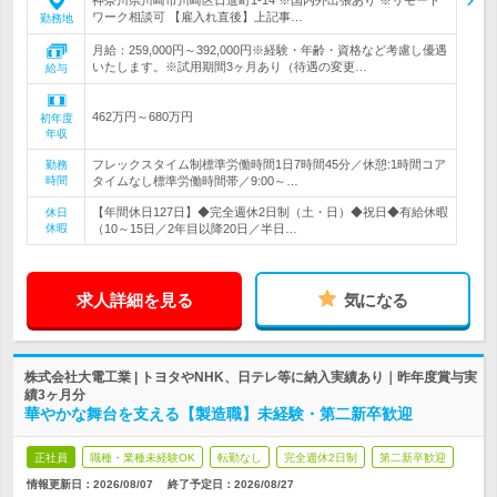
神奈川県川崎市川崎区日進町1-14 ※国内外出張あり ※リモート
ワーク相談可 【雇入れ直後】上記事…
勤務地
月給：259,000円～392,000円※経験・年齢・資格など考慮し優遇
いたします。※試用期間3ヶ月あり（待遇の変更…
給与
462万円～680万円
初年度
年収
フレックスタイム制標準労働時間1日7時間45分／休憩:1時間コア
勤務
時間
タイムなし標準労働時間帯／9:00～…
【年間休日127日】◆完全週休2日制（土・日）◆祝日◆有給休暇
休日
休暇
（10～15日／2年目以降20日／半日…
求人詳細を見る
気になる
株式会社大電工業 | トヨタやNHK、日テレ等に納入実績あり｜昨年度賞与実
績3ヶ月分
華やかな舞台を支える【製造職】未経験・第二新卒歓迎
正社員
職種・業種未経験OK
転勤なし
完全週休2日制
第二新卒歓迎
情報更新日：2026/08/07
終了予定日：
2026/08/27