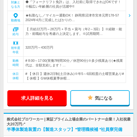
◆『フォークリフト免許』は、入社前に取得できればOKです！
対象と
※幅広い年齢層の社員が活躍中!!
なる方
★転勤なし／マイカー通勤OK！ 静岡県沼津市宮本元野178-57
2024年4月に完成したばかりの…
勤務地
【 月給22万円～28万円 + 手当 + 賞与（年2～3回）】※経験・能
力・前職給与を考慮の上決定します。※試用期間…
給与
320万円～430万円
初年度
年収
# 8:00～17:00(実働7時間30分／休憩90分)※多少残業あり(★残業
勤務
時間
代は、全額支給します！…
# 【 休日 】週休2日制(土日休み)※年5～6回程度の土曜営業あり#
休日
休暇
【 休暇 】GW休暇夏季休暇…
求人詳細を見る
気になる
株式会社プロワーカー | 東証プライム上場企業のパートナー企業！入社祝最
大20万円♪*
半導体製造装置の【製造スタッフ】*管理職候補 *社員寮完備