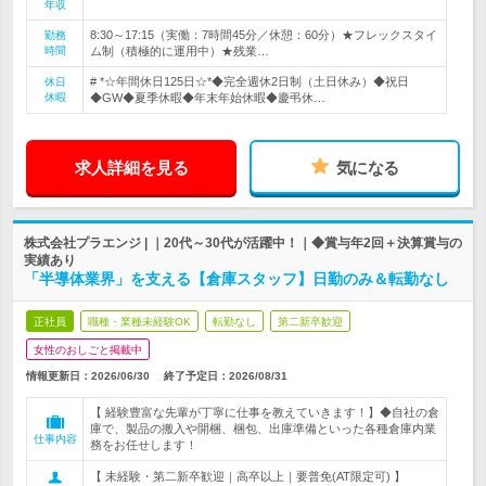
年収
8:30～17:15（実働：7時間45分／休憩：60分）★フレックスタイ
勤務
時間
ム制（積極的に運用中）★残業…
# *☆年間休日125日☆*◆完全週休2日制（土日休み）◆祝日
休日
休暇
◆GW◆夏季休暇◆年末年始休暇◆慶弔休…
求人詳細を見る
気になる
株式会社プラエンジ | ｜20代～30代が活躍中！｜◆賞与年2回＋決算賞与の
実績あり
「半導体業界」を支える【倉庫スタッフ】日勤のみ＆転勤なし
正社員
職種・業種未経験OK
転勤なし
第二新卒歓迎
女性のおしごと掲載中
情報更新日：2026/06/30
終了予定日：
2026/08/31
【 経験豊富な先輩が丁寧に仕事を教えていきます！】◆自社の倉
庫で、製品の搬入や開梱、梱包、出庫準備といった各種倉庫内業
仕事内容
務をお任せします！
【 未経験・第二新卒歓迎｜高卒以上｜要普免(AT限定可) 】