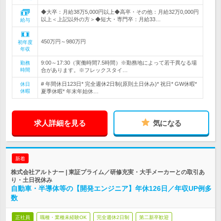
◆大卒：月給38万5,000円以上◆高卒・その他：月給32万0,000円
以上＜上記以外の方＞◆短大・専門卒：月給33…
給与
450万円～980万円
初年度
年収
9:00～17:30（実働時間7.5時間）※勤務地によって若干異なる場
勤務
時間
合があります。※フレックスタイ…
# 年間休日123日* 完全週休2日制(原則土日休み)* 祝日* GW休暇*
休日
休暇
夏季休暇* 年末年始休…
求人詳細を見る
気になる
新着
株式会社アルトナー | 東証プライム／研修充実・大手メーカーとの取引あ
り・土日祝休み
自動車・半導体等の【開発エンジニア】年休126日／年収UP例多
数
正社員
職種・業種未経験OK
完全週休2日制
第二新卒歓迎