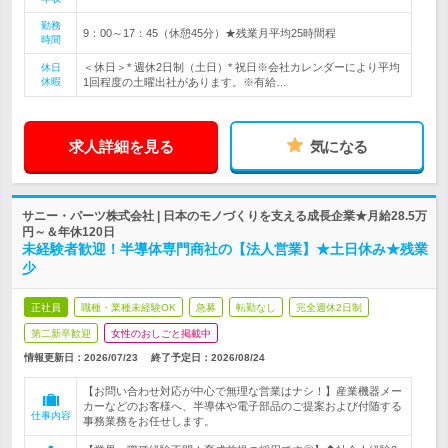
勤務
9：00～17：45（休憩45分）★残業月平均25時間程
時間
＜休日＞* 週休2日制（土日）* 祝日※会社カレンダーにより平均
休日
休暇
1回程度の土曜出社があります。※有給…
求人詳細を見る
気になる
サニー・パーツ株式会社 | 日本のモノづくりを支える成長企業★月給28.5万
円～＆年休120日
未経験者歓迎！半導体専門商社の【法人営業】★土日休み★残業
少
正社員
職種・業種未経験OK
急募
転勤なし
完全週休2日制
第二新卒歓迎
女性のおしごと掲載中
情報更新日：2026/07/23
終了予定日：
2026/08/24
【お問い合わせ対応が中心で無理な営業はナシ！】産業機器メー
カーなどのお客様へ、半導体や電子部品のご提案および付随する
仕事内容
事務業務をお任せします。