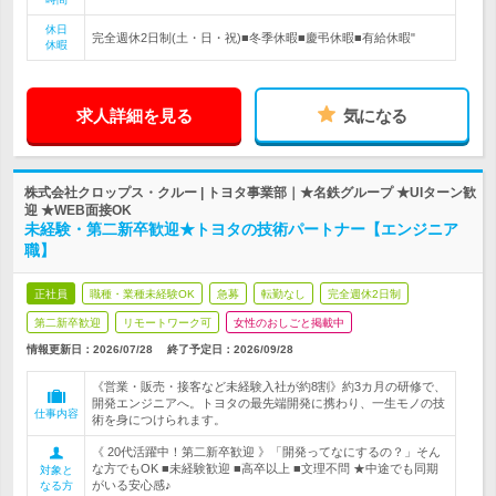
休日
完全週休2日制(土・日・祝)■冬季休暇■慶弔休暇■有給休暇"
休暇
求人詳細を見る
気になる
株式会社クロップス・クルー | トヨタ事業部｜★名鉄グループ ★UIターン歓
迎 ★WEB面接OK
未経験・第二新卒歓迎★トヨタの技術パートナー【エンジニア
職】
正社員
職種・業種未経験OK
急募
転勤なし
完全週休2日制
第二新卒歓迎
リモートワーク可
女性のおしごと掲載中
情報更新日：2026/07/28
終了予定日：
2026/09/28
《営業・販売・接客など未経験入社が約8割》約3カ月の研修で、
開発エンジニアへ。トヨタの最先端開発に携わり、一生モノの技
仕事内容
術を身につけられます。
《 20代活躍中！第二新卒歓迎 》「開発ってなにするの？」そん
な方でもOK ■未経験歓迎 ■高卒以上 ■文理不問 ★中途でも同期
対象と
がいる安心感♪
なる方