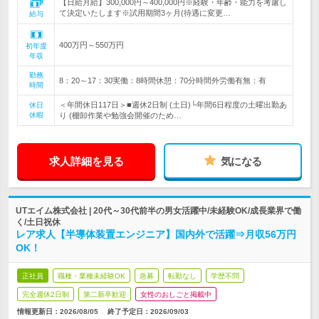
【日給月給】300,000円～400,000円※経験・年齢・能力を考慮し
て決定いたします※試用期間3ヶ月(待遇に変更…
給与
400万円～550万円
初年度
年収
勤務
8：20～17：30実働：8時間休憩：70分時間外労働有無：有
時間
＜年間休日117日＞■週休2日制 (土日)└年間6日程度の土曜出勤あ
休日
休暇
り (棚卸作業や勉強会開催のため…
求人詳細を見る
気になる
UTエイム株式会社 | 20代～30代前半の男女活躍中/未経験OK/成長業界で働
く/土日祝休
レア求人【半導体装置エンジニア】国内外で活躍⇒月収56万円
OK！
正社員
職種・業種未経験OK
急募
転勤なし
学歴不問
完全週休2日制
第二新卒歓迎
女性のおしごと掲載中
情報更新日：2026/08/05
終了予定日：
2026/09/03