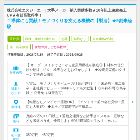
株式会社エスジーエー | 大手メーカー納入実績多数★10年以上連続売上
UP★有給高取得率！
半導体にも貢献！モノづくりを支える機械の【製造】★9割未経
験
正社員
職種・業種未経験OK
急募
転勤なし
完全週休2日制
第二新卒歓迎
女性のおしごと掲載中
情報更新日：2026/07/29
終了予定日：
2026/09/28
【 オーダーメイドでゼロから産業用機械を製造◎ 】材料の仕分
けや配線、組立、検査などをお任せします。★冷暖房完備のクリ
仕事内容
ーンで快適な職場
＼実は…モノづくりデビューの社員が9割！／【 未経験・第二新
卒・正社員デビュー・2ndキャリアも大歓迎 】◎年齢不問 ◎高卒
対象と
以上 ◎普免（AT限定可）
なる方
【転勤なし／マイカー通勤OK】 《エントリー前の会社見学・質
問も大歓迎》 ◆本社／京都府宇治市槙島…
勤務地
月給22万5,000円以上＋通勤交通費など諸手当※スキル・経験な
どを考慮のうえ、優遇します※試用期間2ヶ月あり（その…
給与
350万円～450万円
初年度
年収