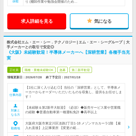
休暇
り (棚卸作業や勉強会開催のため…
求人詳細を見る
気になる
株式会社エム・エー・シー．テクノロジー | エム・エー・シーグループ｜大
手メーカーとの取引で安定◎
《大阪》未経験歓迎！半導体メーカーへ【深耕営業】各種手当充
実
正社員
職種・業種未経験OK
急募
第二新卒歓迎
情報更新日：2026/07/28
終了予定日：
2027/01/18
【1社に深く入り込む◎】当社の「深耕営業」として、半導体メ
ーカーからオーダーいただいたものを収集し、提供をお任せしま
仕事内容
す！
【未経験＆第2新卒大歓迎】《必須》◆販売サービス業や営業職
対象と
の経験 ◆普通自動車第一種運転免許 ◆高卒以上
なる方
大阪府大阪市東淀川区淡路2丁目1-18 メゾンマカカーラ1階 【雇
入れ直後】上記事業所 【変更の範…
勤務地