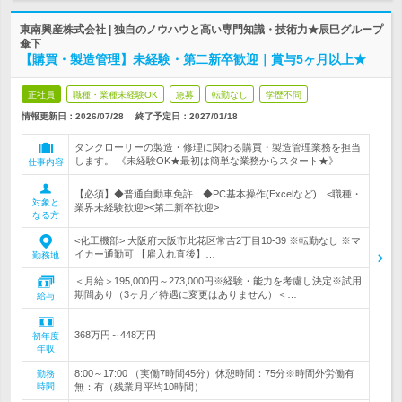
東南興産株式会社 | 独自のノウハウと高い専門知識・技術力★辰巳グループ
傘下
【購買・製造管理】未経験・第二新卒歓迎｜賞与5ヶ月以上★
正社員
職種・業種未経験OK
急募
転勤なし
学歴不問
情報更新日：2026/07/28
終了予定日：
2027/01/18
タンクローリーの製造・修理に関わる購買・製造管理業務を担当
します。 《未経験OK★最初は簡単な業務からスタート★》
仕事内容
【必須】◆普通自動車免許 ◆PC基本操作(Excelなど) <職種・
対象と
業界未経験歓迎><第二新卒歓迎>
なる方
<化工機部> 大阪府大阪市此花区常吉2丁目10-39 ※転勤なし ※マ
イカー通勤可 【雇入れ直後】…
勤務地
＜月給＞195,000円～273,000円※経験・能力を考慮し決定※試用
期間あり（3ヶ月／待遇に変更はありません）＜…
給与
368万円～448万円
初年度
年収
8:00～17:00 （実働7時間45分）休憩時間：75分※時間外労働有
勤務
時間
無：有（残業月平均10時間）