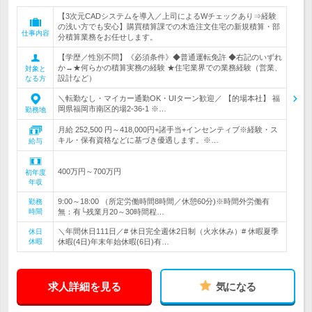
【3次元CADシステムを導入／上司によるWチェックあり⇒経験
の浅い方でも安心】購買積算課での木造注文住宅の新規積算・部
仕事内容
分積算業務をお任せします。
【学歴／性別不問】《必須条件》◆普通運転免許 ◆右記のいずれ
か→★何らかの積算実務の経験 ★住宅業界での業務経験（営業、
対象と
設計など）
なる方
＼転勤なし・マイカー通勤OK・UIターン歓迎／ 【的場本社】 福
岡県福岡市南区的場2-36-1 ※…
勤務地
月給 252,500 円～418,000円+諸手当+インセンティブ※経験・ス
キル・保有資格などに基づき優遇します。※…
給与
400万円～700万円
初年度
年収
9:00～18:00 （所定労働時間8時間／休憩60分)※時間外労働有
勤務
時間
無：有└残業月20～30時間程…
＼年間休日111日／# 休日完全週休2日制（火水休み）# 休暇夏季
休日
休暇
休暇(4日)年末年始休暇(6日)有…
求人詳細を見る
気になる