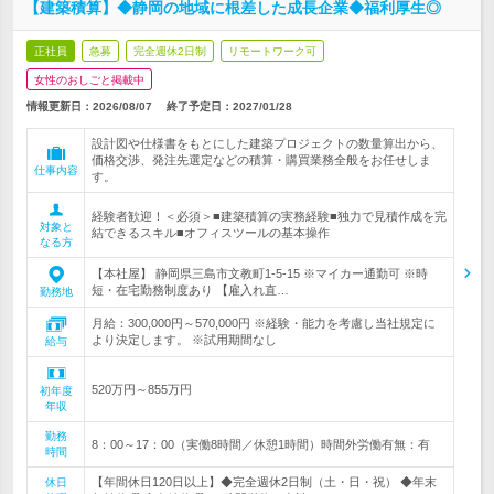
【建築積算】◆静岡の地域に根差した成長企業◆福利厚生◎
正社員
急募
完全週休2日制
リモートワーク可
女性のおしごと掲載中
情報更新日：2026/08/07
終了予定日：
2027/01/28
設計図や仕様書をもとにした建築プロジェクトの数量算出から、
価格交渉、発注先選定などの積算・購買業務全般をお任せしま
仕事内容
す。
経験者歓迎！＜必須＞■建築積算の実務経験■独力で見積作成を完
対象と
結できるスキル■オフィスツールの基本操作
なる方
【本社屋】 静岡県三島市文教町1-5-15 ※マイカー通勤可 ※時
短・在宅勤務制度あり 【雇入れ直…
勤務地
月給：300,000円～570,000円 ※経験・能力を考慮し当社規定に
より決定します。 ※試用期間なし
給与
520万円～855万円
初年度
年収
勤務
8：00～17：00（実働8時間／休憩1時間）時間外労働有無：有
時間
【年間休日120日以上】◆完全週休2日制（土・日・祝） ◆年末
休日