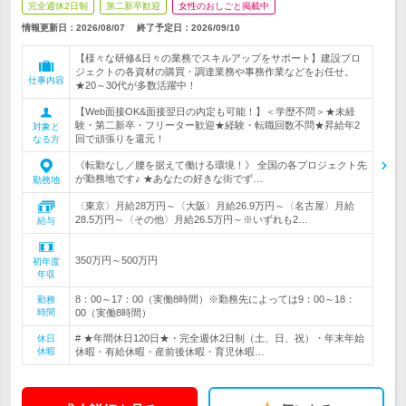
完全週休2日制
第二新卒歓迎
女性のおしごと掲載中
情報更新日：2026/08/07
終了予定日：
2026/09/10
【様々な研修&日々の業務でスキルアップをサポート】建設プロ
ジェクトの各資材の購買・調達業務や事務作業などをお任せ。
仕事内容
★20～30代が多数活躍中！
【Web面接OK&面接翌日の内定も可能！】＜学歴不問＞★未経
験・第二新卒・フリーター歓迎★経験・転職回数不問★昇給年2
対象と
回で頑張りを還元！
なる方
《転勤なし／腰を据えて働ける環境！》 全国の各プロジェクト先
が勤務地です♪ ★あなたの好きな街でず…
勤務地
〈東京〉月給28万円～〈大阪〉月給26.9万円～〈名古屋〉月給
28.5万円～〈その他〉月給26.5万円～※いずれも2…
給与
350万円～500万円
初年度
年収
8：00～17：00（実働8時間）※勤務先によっては9：00～18：
勤務
時間
00（実働8時間）
# ★年間休日120日★・完全週休2日制（土、日、祝）・年末年始
休日
休暇
休暇・有給休暇・産前後休暇・育児休暇…