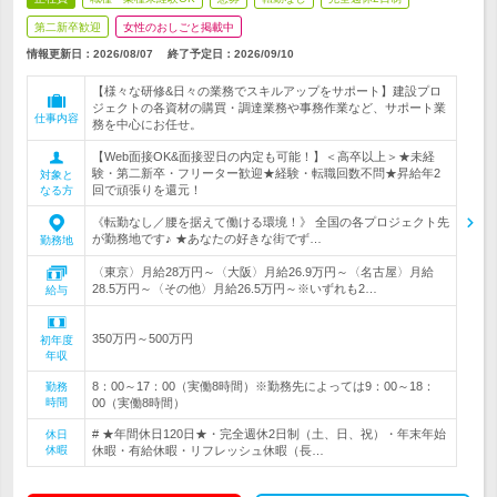
第二新卒歓迎
女性のおしごと掲載中
情報更新日：2026/08/07
終了予定日：
2026/09/10
【様々な研修&日々の業務でスキルアップをサポート】建設プロ
ジェクトの各資材の購買・調達業務や事務作業など、サポート業
仕事内容
務を中心にお任せ。
【Web面接OK&面接翌日の内定も可能！】＜高卒以上＞★未経
験・第二新卒・フリーター歓迎★経験・転職回数不問★昇給年2
対象と
回で頑張りを還元！
なる方
《転勤なし／腰を据えて働ける環境！》 全国の各プロジェクト先
が勤務地です♪ ★あなたの好きな街でず…
勤務地
〈東京〉月給28万円～〈大阪〉月給26.9万円～〈名古屋〉月給
28.5万円～〈その他〉月給26.5万円～※いずれも2…
給与
350万円～500万円
初年度
年収
8：00～17：00（実働8時間）※勤務先によっては9：00～18：
勤務
時間
00（実働8時間）
# ★年間休日120日★・完全週休2日制（土、日、祝）・年末年始
休日
休暇
休暇・有給休暇・リフレッシュ休暇（長…