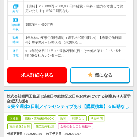
【月給】253,000円～300,000円※経験・年齢・能力を考慮して決
定いたします※試用期間なし
給与
380万円～460万円
初年度
年収
1年単位の変形労働時間制（週平均40時間以内）【標準労働時間
勤務
時間
帯】8時00分～17時00分（休憩60分…
# ＜年間休日114日＞* 週休2日制 (日・その他)* 第1・2・3・5土
休日
休暇
曜 (※会社カレンダーに…
求人詳細を見る
気になる
株式会社福岡工務店 | 誕生日や結婚記念日をお休みにできる制度あり★奨学
金返済支援有
☆完全週休2日制／インセンティブあり【購買積算】☆転勤なし
正社員
職種・業種未経験OK
急募
転勤なし
学歴不問
完全週休2日制
第二新卒歓迎
女性のおしごと掲載中
情報更新日：2026/03/30
終了予定日：
2026/09/07