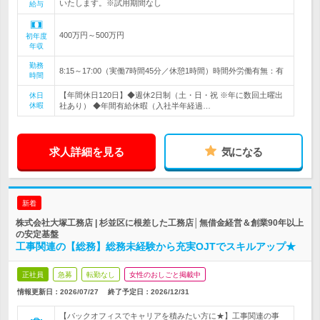
いたします。※試用期間なし
給与
400万円～500万円
初年度
年収
勤務
8:15～17:00（実働7時間45分／休憩1時間）時間外労働有無：有
時間
【年間休日120日】◆週休2日制（土・日・祝 ※年に数回土曜出
休日
休暇
社あり） ◆年間有給休暇（入社半年経過…
求人詳細を見る
気になる
新着
株式会社大塚工務店 | 杉並区に根差した工務店│無借金経営＆創業90年以上
の安定基盤
工事関連の【総務】総務未経験から充実OJTでスキルアップ★
正社員
急募
転勤なし
女性のおしごと掲載中
情報更新日：2026/07/27
終了予定日：
2026/12/31
【バックオフィスでキャリアを積みたい方に★】工事関連の事