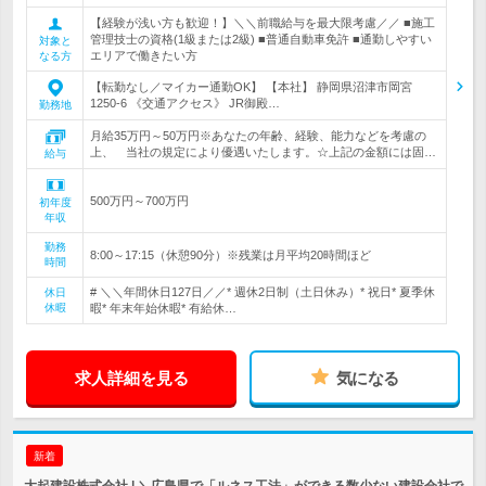
【経験が浅い方も歓迎！】＼＼前職給与を最大限考慮／／ ■施工
管理技士の資格(1級または2級) ■普通自動車免許 ■通勤しやすい
対象と
エリアで働きたい方
なる方
【転勤なし／マイカー通勤OK】 【本社】 静岡県沼津市岡宮
1250-6 《交通アクセス》 JR御殿…
勤務地
月給35万円～50万円※あなたの年齢、経験、能力などを考慮の
上、 当社の規定により優遇いたします。☆上記の金額には固…
給与
500万円～700万円
初年度
年収
勤務
8:00～17:15（休憩90分）※残業は月平均20時間ほど
時間
# ＼＼年間休日127日／／* 週休2日制（土日休み）* 祝日* 夏季休
休日
休暇
暇* 年末年始休暇* 有給休…
求人詳細を見る
気になる
新着