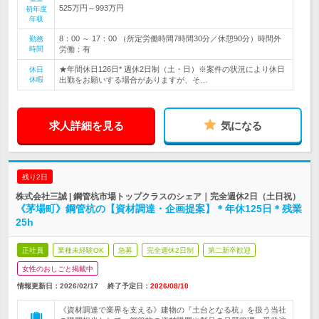
525万円～993万円
初年度
年収
8：00 ～ 17：00 （所定労働時間7時間30分／休憩90分）時間外
勤務
時間
労働：有
★年間休日126日* 週休2日制（土・日）※案件の状況により休日
休日
休暇
出勤をお願いする場合がありますが、そ…
求人詳細を見る
気になる
残り2日
株式会社三誠 | 鋼管杭市場トップクラスのシェア｜完全週休2日（土日祝）
《茅場町》鋼管杭の【資材調達・企画提案】＊年休125日＊残業
25h
正社員
業種未経験OK
急募
完全週休2日制
第二新卒歓迎
女性のおしごと掲載中
情報更新日：2026/02/17
終了予定日：
2026/08/10
《資材調達で業界を支える》建物の『土台となる杭』を扱う当社