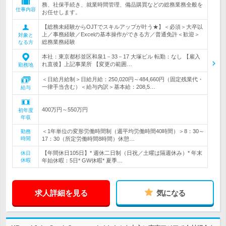
務、社保手続き、就業時間管理、備品購買などの総務業務全般を
仕事内容
お任せします。
【総務未経験からOJTでスキルアップが叶う★】＜必須＞大卒以
上／事務経験／Excelの基本操作ができる方／普通免許＜歓迎＞
対象と
総務業務経験
なる方
本社：東京都杉並区和泉1－33－17 大塚ビル 転勤：なし 【雇入
れ直後】上記事業所 【変更の範囲…
勤務地
＜日給月給制＞日給月給：250,020円～484,660円（固定残業代・
一律手当含む）＜給与内訳＞基本給：208,5…
給与
400万円～550万円
初年度
年収
＜1年単位の変形労働時間制（週平均労働時間40時間）＞8：30～
勤務
時間
17：30（所定労働時間8時間）休憩…
【年間休日105日】* 週休二日制（日祝／土曜は隔週休み）* 年末
休日
休暇
年始休暇：5日* GW休暇* 夏季…
求人詳細を見る
気になる