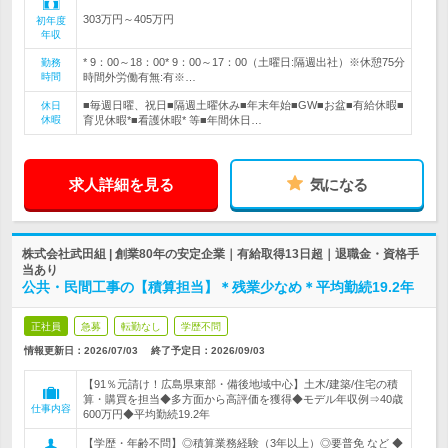
303万円～405万円
初年度
年収
* 9：00～18：00* 9：00～17：00（土曜日:隔週出社）※休憩75分
勤務
時間
時間外労働有無:有※…
■毎週日曜、祝日■隔週土曜休み■年末年始■GW■お盆■有給休暇■
休日
休暇
育児休暇*■看護休暇* 等■年間休日…
求人詳細を見る
気になる
株式会社武田組 | 創業80年の安定企業｜有給取得13日超｜退職金・資格手
当あり
公共・民間工事の【積算担当】＊残業少なめ＊平均勤続19.2年
正社員
急募
転勤なし
学歴不問
情報更新日：2026/07/03
終了予定日：
2026/09/03
【91％元請け！広島県東部・備後地域中心】土木/建築/住宅の積
算・購買を担当◆多方面から高評価を獲得◆モデル年収例⇒40歳
仕事内容
600万円◆平均勤続19.2年
【学歴・年齢不問】◎積算業務経験（3年以上）◎要普免 など ◆