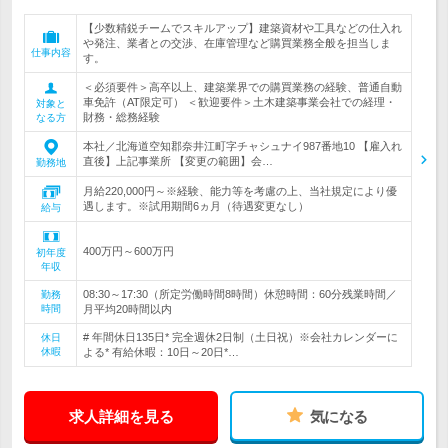
【少数精鋭チームでスキルアップ】建築資材や工具などの仕入れ
や発注、業者との交渉、在庫管理など購買業務全般を担当しま
仕事内容
す。
＜必須要件＞高卒以上、建築業界での購買業務の経験、普通自動
車免許（AT限定可） ＜歓迎要件＞土木建築事業会社での経理・
対象と
財務・総務経験
なる方
本社／北海道空知郡奈井江町字チャシュナイ987番地10 【雇入れ
直後】上記事業所 【変更の範囲】会…
勤務地
月給220,000円～※経験、能力等を考慮の上、当社規定により優
遇します。※試用期間6ヵ月（待遇変更なし）
給与
400万円～600万円
初年度
年収
08:30～17:30（所定労働時間8時間）休憩時間：60分残業時間／
勤務
時間
月平均20時間以内
# 年間休日135日* 完全週休2日制（土日祝）※会社カレンダーに
休日
休暇
よる* 有給休暇：10日～20日*…
求人詳細を見る
気になる