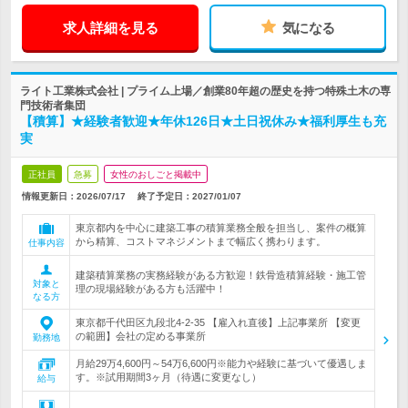
求人詳細を見る
気になる
ライト工業株式会社 | プライム上場／創業80年超の歴史を持つ特殊土木の専
門技術者集団
【積算】★経験者歓迎★年休126日★土日祝休み★福利厚生も充
実
正社員
急募
女性のおしごと掲載中
情報更新日：2026/07/17
終了予定日：
2027/01/07
東京都内を中心に建築工事の積算業務全般を担当し、案件の概算
から精算、コストマネジメントまで幅広く携わります。
仕事内容
建築積算業務の実務経験がある方歓迎！鉄骨造積算経験・施工管
対象と
理の現場経験がある方も活躍中！
なる方
東京都千代田区九段北4-2-35 【雇入れ直後】上記事業所 【変更
の範囲】会社の定める事業所
勤務地
月給29万4,600円～54万6,600円※能力や経験に基づいて優遇しま
す。※試用期間3ヶ月（待遇に変更なし）
給与