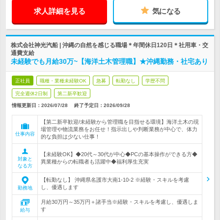
求人詳細を見る
気になる
株式会社神光汽船 | 沖縄の自然を感じる職場＊年間休日120日＊社用車・交
通費支給
未経験でも月給30万~【海洋土木管理職】★沖縄勤務・社宅あり
正社員
職種・業種未経験OK
急募
転勤なし
学歴不問
完全週休2日制
第二新卒歓迎
情報更新日：2026/07/28
終了予定日：
2026/09/28
【第二新卒歓迎/未経験から管理職を目指せる環境】海洋土木の現
場管理や物流業務をお任せ！指示出しや判断業務が中心で、体力
仕事内容
的な負担は少ない仕事！
【未経験OK】◆20代～30代が中心◆PCの基本操作ができる方◆
対象と
異業種からの転職者も活躍中◆福利厚生充実
なる方
【転勤なし】 沖縄県名護市大南1-10-2 ※経験・スキルを考慮
し、優遇します
勤務地
月給30万円～35万円＋諸手当※経験・スキルを考慮し、優遇しま
す
給与