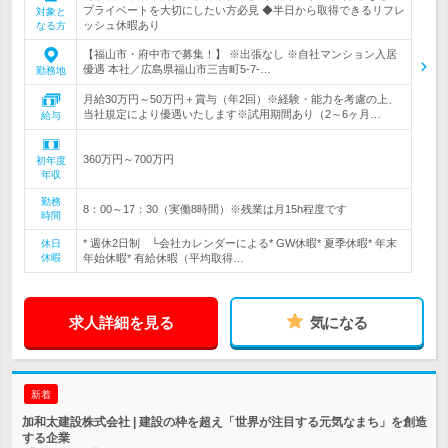
プライベートを大切にしたい方必見 ◆半日から取得できるリフレ
対象と
ッシュ休暇あり
なる方
【福山市・府中市で募集！】 ※出張なし ※自社マンション入居
優遇 本社／広島県福山市三吉町5-7-…
勤務地
月給30万円～50万円＋賞与（年2回）※経験・能力を考慮の上、
当社規定により優遇いたします※試用期間あり（2～6ヶ月…
給与
360万円～700万円
初年度
年収
勤務
8：00～17：30（実働8時間）※残業は月15h程度です
時間
* 週休2日制 └会社カレンダーによる* GW休暇* 夏季休暇* 年末
休日
休暇
年始休暇* 有給休暇（平均取得…
求人詳細を見る
気になる
新着
加和太建設株式会社 | 建設の枠を超え「世界が注目する元気なまち」を創造
する企業