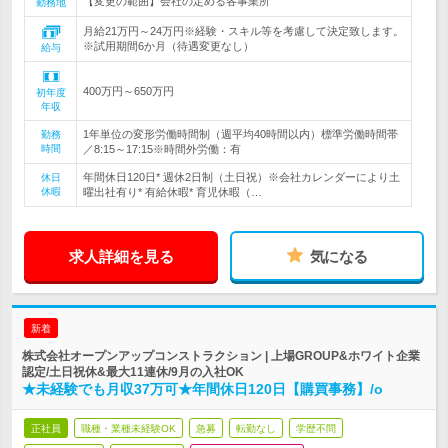
【変更の範囲】会社の定める各事業所
勤務地
月給21万円～24万円※経験・スキル等を考慮して決定致します。
※試用期間6か月（待遇変更なし）
給与
400万円～650万円
初年度
年収
1年単位の変形労働時間制（週平均40時間以内）標準労働時間帯
勤務
時間
／8:15～17:15※時間外労働：有
年間休日120日* 週休2日制（土日祝）※会社カレンダーにより土
休日
休暇
曜出社有り* 有給休暇* 育児休暇（…
求人詳細を見る
気になる
新着
株式会社オープンアップコンストラクション | 上場GROUP&ホワイト企業
認定/土日祝休&最大11連休/9月の入社OK
★未経験でも月収37万可★年間休日120日【購買事務】/o
正社員
職種・業種未経験OK
急募
転勤なし
学歴不問