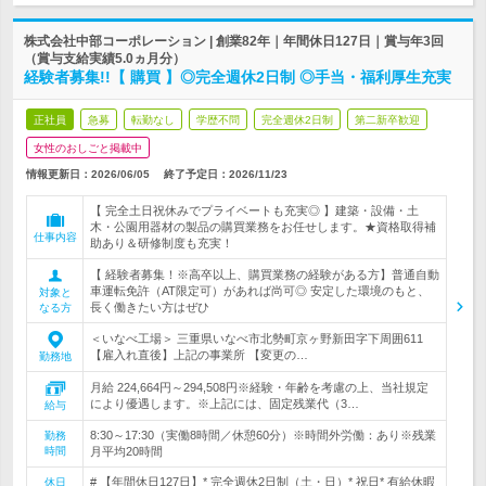
株式会社中部コーポレーション | 創業82年｜年間休日127日｜賞与年3回
（賞与支給実績5.0ヵ月分）
経験者募集!!【 購買 】◎完全週休2日制 ◎手当・福利厚生充実
正社員
急募
転勤なし
学歴不問
完全週休2日制
第二新卒歓迎
女性のおしごと掲載中
情報更新日：2026/06/05
終了予定日：
2026/11/23
【 完全土日祝休みでプライベートも充実◎ 】建築・設備・土
木・公園用器材の製品の購買業務をお任せします。★資格取得補
仕事内容
助あり＆研修制度も充実！
【 経験者募集！※高卒以上、購買業務の経験がある方】普通自動
車運転免許（AT限定可）があれば尚可◎ 安定した環境のもと、
対象と
長く働きたい方はぜひ
なる方
＜いなべ工場＞ 三重県いなべ市北勢町京ヶ野新田字下周囲611
【雇入れ直後】上記の事業所 【変更の…
勤務地
月給 224,664円～294,508円※経験・年齢を考慮の上、当社規定
により優遇します。※上記には、固定残業代（3…
給与
8:30～17:30（実働8時間／休憩60分）※時間外労働：あり※残業
勤務
時間
月平均20時間
# 【年間休日127日】* 完全週休2日制（土・日）* 祝日* 有給休暇
休日