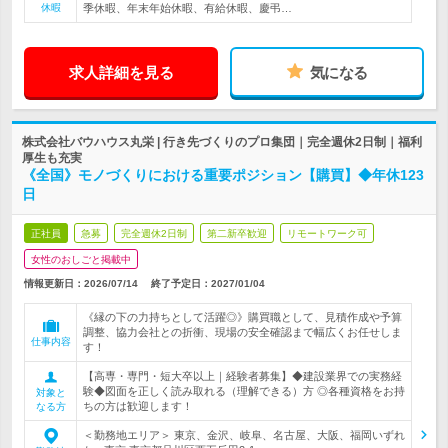
休暇
季休暇、年末年始休暇、有給休暇、慶弔…
求人詳細を見る
気になる
株式会社バウハウス丸栄 | 行き先づくりのプロ集団｜完全週休2日制｜福利
厚生も充実
《全国》モノづくりにおける重要ポジション【購買】◆年休123
日
正社員
急募
完全週休2日制
第二新卒歓迎
リモートワーク可
女性のおしごと掲載中
情報更新日：2026/07/14
終了予定日：
2027/01/04
《縁の下の力持ちとして活躍◎》購買職として、見積作成や予算
調整、協力会社との折衝、現場の安全確認まで幅広くお任せしま
仕事内容
す！
【高専・専門・短大卒以上｜経験者募集】◆建設業界での実務経
験◆図面を正しく読み取れる（理解できる）方 ◎各種資格をお持
対象と
ちの方は歓迎します！
なる方
＜勤務地エリア＞ 東京、金沢、岐阜、名古屋、大阪、福岡いずれ