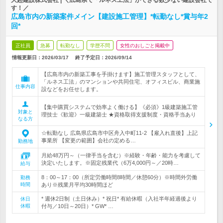
大起建設株式会社 | ＼広島県で「ルネス工法」ができる数少ない建設会社で
す！／
広島市内の新築案件メイン【建設施工管理】*転勤なし*賞与年2
回*
正社員
急募
転勤なし
学歴不問
女性のおしごと掲載中
情報更新日：2026/03/17
終了予定日：
2026/09/14
【広島市内の新築工事を手掛けます】施工管理スタッフとして、
「ルネス工法」のマンションや共同住宅、オフィスビル、商業施
仕事内容
設などをお任せします。
【集中購買システムで効率よく働ける】《必須》1級建築施工管
対象と
理技士《歓迎》一級建築士 ★資格取得支援制度・資格手当あり
なる方
☆転勤なし 広島県広島市中区舟入中町11-2 【雇入れ直後】上記
事業所 【変更の範囲】会社の定める…
勤務地
月給48万円～（一律手当を含む）※経験・年齢・能力を考慮して
決定いたします。※固定残業代（6万4,000円～／20時…
給与
8：00～17：00（所定労働時間8時間／休憩60分）※時間外労働
勤務
時間
あり※残業月平均30時間ほど
* 週休2日制（土日休み）* 祝日* 有給休暇（入社半年経過後より
休日
休暇
付与／10日～20日）* GW* …