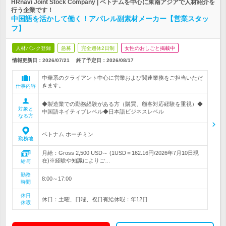
HRnavi Joint Stock Company | ベトナムを中心に東南アジアで人材紹介を
行う企業です！
中国語を活かして働く！アパレル副素材メーカー【営業スタッ
フ】
人材バンク登録
急募
完全週休2日制
女性のおしごと掲載中
情報更新日：2026/07/21
終了予定日：
2026/08/17
中華系のクライアント中心に営業および関連業務をご担当いただ
きます。
仕事内容
◆製造業での勤務経験がある方（購買、顧客対応経験を重視）◆
対象と
中国語ネイティブレベル◆日本語ビジネスレベル
なる方
ベトナム ホーチミン
勤務地
月給：Gross 2,500 USD～ (1USD＝162.16円/2026年7月10日現
在)※経験や知識によりご…
給与
勤務
8:00～17:00
時間
休日
休日：土曜、日曜、祝日有給休暇：年12日
休暇