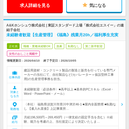
求人詳細を見る
気になる
A&Kホンシュウ株式会社 | 東証スタンダード上場「株式会社エスイー」の連
結子会社
未経験者歓迎【生産管理】《福島》残業月20h／福利厚生充実
正社員
職種・業種未経験OK
急募
転勤なし
第二新卒歓迎
女性のおしごと掲載中
情報更新日：2026/04/10
終了予定日：
2026/10/05
建設用資材・コンクリート製品の製造と販売を行っている専門メ
ーカーの当社にて、自社製品など(セパレーター＝仮設型枠工事
仕事内容
用)の生産管理事務を担当。
未経験歓迎〈必須条件〉■高卒以上 ■基本的PCスキル（Excel・
対象と
Word・PowerPoint・メール）
なる方
〈本社〉 福島県須賀川市滑川中津沢46-1 ■屋内全面禁煙 ■転勤な
し 【雇入れ直後】上記事業所…
勤務地
月給196,500円～269,450円（一律支給の固定手当を含む）※経
験、能力を考慮の上、当社規定により決定いたしま…
給与