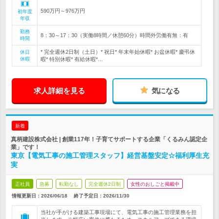
590万円～976万円
初年度
年収
勤務
8：30～17：30（実働8時間／休憩60分）時間外労働有無：有
時間
* 完全週休2日制（土日）* 祝日* 年末年始休暇* お盆休暇* 慶弔休
休日
休暇
暇* 特別休暇* 有給休暇*…
求人詳細を見る
気になる
新着
真柄建設株式会社 | 創業117年！子育てサポートする企業「くるみん認定企
業」です！
東京【電気工事の施工管理スタッフ】経営基盤安定☆福利厚生充
実
正社員
急募
転勤なし
完全週休2日制
女性のおしごと掲載中
情報更新日：2026/06/18
終了予定日：
2026/11/30
当社が手がける建築工事現場にて、電気工事の施工管理業務を担