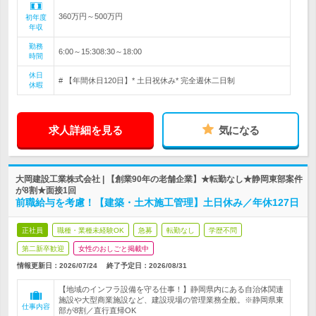
360万円～500万円
初年度
年収
勤務
6:00～15:308:30～18:00
時間
休日
# 【年間休日120日】* 土日祝休み* 完全週休二日制
休暇
求人詳細を見る
気になる
大岡建設工業株式会社 | 【創業90年の老舗企業】★転勤なし★静岡東部案件
が8割★面接1回
前職給与を考慮！【建築・土木施工管理】土日休み／年休127日
正社員
職種・業種未経験OK
急募
転勤なし
学歴不問
第二新卒歓迎
女性のおしごと掲載中
情報更新日：2026/07/24
終了予定日：
2026/08/31
【地域のインフラ設備を守る仕事！】静岡県内にある自治体関連
施設や大型商業施設など、建設現場の管理業務全般。※静岡県東
仕事内容
部が8割／直行直帰OK