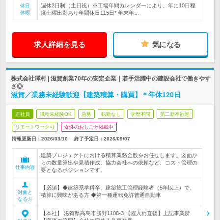
週休2日制（土日祝）※工場年間カレンダーにより、年に10日程
休日
休暇
度土曜出勤あり年間休日115日* 年末年…
求人詳細を見る
気になる
株式会社澤村 | 滋賀創業70年の安定企業｜若手活躍中の建設会社で働きやす
さ◎
滋賀／業務未経験歓迎【建築積算・購買】＊年休120日
正社員
職種未経験OK
急募
転勤なし
学歴不問
第二新卒歓迎
リモートワーク可
女性のおしごと掲載中
情報更新日：2026/03/10
終了予定日：
2026/09/07
建築プロジェクトにおける積算業務全般をお任せします。図面か
らの数量算出や見積作成、協力会社への依頼など、コスト管理の
仕事内容
要となるポジションです。
【必須】◆建築系学科卒、建築施工管理経験者（5年以上）で、
対象と
積算に興味がある方 ◆第一種運転免許普通自動車
なる方
【本社】 滋賀県高島市勝野1108-3 【雇入れ直後】上記事業所