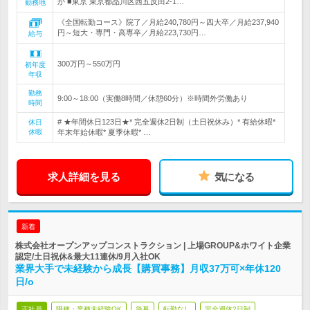
か ■東京 東京都品川区西五反田2-1…
勤務地
《全国転勤コース》院了／月給240,780円～四大卒／月給237,940
円～短大・専門・高専卒／月給223,730円…
給与
300万円～550万円
初年度
年収
勤務
9:00～18:00（実働8時間／休憩60分）※時間外労働あり
時間
# ★年間休日123日★* 完全週休2日制（土日祝休み）* 有給休暇*
休日
休暇
年末年始休暇* 夏季休暇* …
求人詳細を見る
気になる
新着
株式会社オープンアップコンストラクション | 上場GROUP&ホワイト企業
認定/土日祝休&最大11連休/9月入社OK
業界大手で未経験から成長【購買事務】月収37万可×年休120
日/o
正社員
職種・業種未経験OK
急募
転勤なし
完全週休2日制