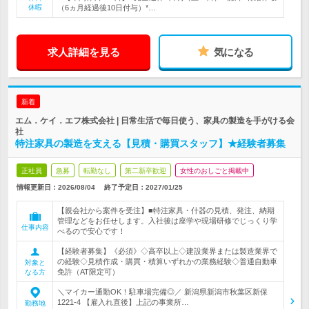
休暇
（6ヵ月経過後10日付与）*…
求人詳細を見る
気になる
新着
エム．ケイ．エフ株式会社 | 日常生活で毎日使う、家具の製造を手がける会
社
特注家具の製造を支える【見積・購買スタッフ】★経験者募集
正社員
急募
転勤なし
第二新卒歓迎
女性のおしごと掲載中
情報更新日：2026/08/04
終了予定日：
2027/01/25
【親会社から案件を受注】■特注家具・什器の見積、発注、納期
管理などをお任せします。入社後は座学や現場研修でじっくり学
仕事内容
べるので安心です！
【経験者募集】《必須》◇高卒以上◇建設業界または製造業界で
の経験◇見積作成・購買・積算いずれかの業務経験◇普通自動車
対象と
免許（AT限定可）
なる方
＼マイカー通勤OK！駐車場完備◎／ 新潟県新潟市秋葉区新保
1221‐4 【雇入れ直後】上記の事業所…
勤務地