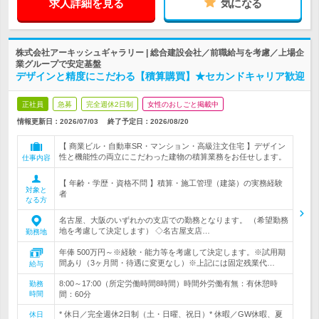
求人詳細を見る
気になる
株式会社アーキッシュギャラリー | 総合建設会社／前職給与を考慮／上場企
業グループで安定基盤
デザインと精度にこだわる【積算購買】★セカンドキャリア歓迎
正社員
急募
完全週休2日制
女性のおしごと掲載中
情報更新日：2026/07/03
終了予定日：
2026/08/20
【 商業ビル・自動車SR・マンション・高級注文住宅 】デザイン
性と機能性の両立にこだわった建物の積算業務をお任せします。
仕事内容
【 年齢・学歴・資格不問 】積算・施工管理（建築）の実務経験
対象と
者
なる方
名古屋、大阪のいずれかの支店での勤務となります。 （希望勤務
地を考慮して決定します） ◇名古屋支店…
勤務地
年俸 500万円～※経験・能力等を考慮して決定します。※試用期
間あり（3ヶ月間・待遇に変更なし）※上記には固定残業代…
給与
8:00～17:00（所定労働時間8時間）時間外労働有無：有休憩時
勤務
時間
間：60分
* 休日／完全週休2日制（土・日曜、祝日）* 休暇／GW休暇、夏
休日