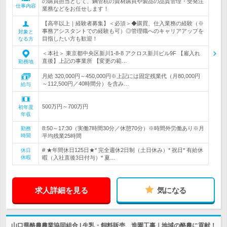
の購買担当として、鋼管杭の資材購買や製品の品質管理・受発注
仕事内容
業務などをお任せします！
【高卒以上｜経験者募集】＜必須＞◆購買、仕入業務の経験（※
事務アシスタントでの経験も可）◎管理職へのキャリアアップを
対象と
目指したい方も歓迎！
なる方
＜本社＞ 東京都中央区新川1-8-8 アクロス新川ビル9F 【雇入れ
直後】上記の事業所 【変更の範…
勤務地
月給 320,000円～450,000円※上記には固定残業代（月80,000円
～112,500円／40時間分）を含み…
給与
500万円～700万円
初年度
年収
8:50～17:30（実働7時間30分／休憩70分）※時間外労働あり※月
勤務
時間
平均残業25時間
# ★年間休日125日★* 完全週休2日制（土日休み）* 祝日* 有給休
休日
休暇
暇（入社直後3日付与）* 夏…
求人詳細を見る
気になる
山口県酪農農業協同組合 | 生乳・飼料販売、造園工事｜地域の酪農に貢献！