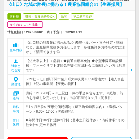
《山口》地域の酪農に携わる！農業協同組合の【生産振興】
正社員
職種・業種未経験OK
急募
第二新卒歓迎
女性のおしごと掲載中
情報更新日：2026/06/02
終了予定日：
2026/11/19
《山口県の酪農業に携われる♪》酪農ヘルパー・立会検定・購買
など、生産振興業務をお任せします！各種免許をお持ちの方は活
仕事内容
かして活躍できます◎
【短大卒以上】＜必須＞◆普通自動車免許 ◆小型車両系建設機
械・フォークリフト運転免許等 ◎地域社会に貢献したい方は歓迎
対象と
です♪
なる方
＜本社＞ 山口県下関市菊川町大字久野10556番地の3 【雇入れ直
後】上記の事業所 【変更の範囲】…
勤務地
月給：213,200円～※上記は一律の手当を含みます。※経験、能
力を考慮し決定いたします。※試用期間３ヶ月（同条件）
給与
# 1ヶ月単位の変形労働時間制（週平均40時間以内）＜勤務パタ
勤務
時間
ーン＞8:30～17:00（実働7時間…
# 年間休日102日* 週休2日制（基本土日祝休み）* 有給休暇* その
休日
休暇
他会社の定める休日