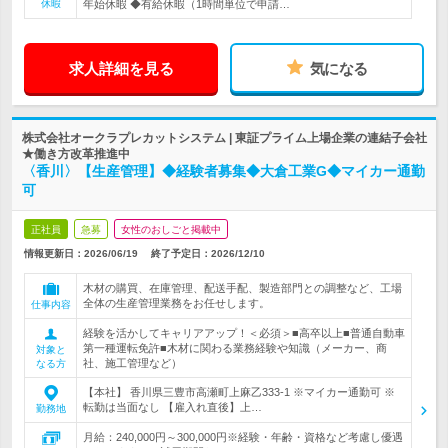
休暇
年始休暇 ◆有給休暇（1時間単位で申請…
求人詳細を見る
気になる
株式会社オークラプレカットシステム | 東証プライム上場企業の連結子会社
★働き方改革推進中
〈香川〉【生産管理】◆経験者募集◆大倉工業G◆マイカー通勤
可
正社員
急募
女性のおしごと掲載中
情報更新日：2026/06/19
終了予定日：
2026/12/10
木材の購買、在庫管理、配送手配、製造部門との調整など、工場
全体の生産管理業務をお任せします。
仕事内容
経験を活かしてキャリアアップ！＜必須＞■高卒以上■普通自動車
第一種運転免許■木材に関わる業務経験や知識（メーカー、商
対象と
社、施工管理など）
なる方
【本社】 香川県三豊市高瀬町上麻乙333-1 ※マイカー通勤可 ※
転勤は当面なし 【雇入れ直後】上…
勤務地
月給：240,000円～300,000円※経験・年齢・資格など考慮し優遇