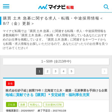
購買 土木 急募に関する求人・転職・中途採用情報＜
8/7（金）更新＞
マイナビ転職では「購買 土木 急募」に関連する転職・求人・中途採用情報を
多数掲載中!「購買 土木 急募」の転職・求人情報を探しているあなたにおすす
めのお仕事を掲載しています。「購買 土木 急募」に関連するキーワードから
も転職・求人情報をお探しいただけるので、あなたにぴったりのお仕事を見つ
けてみてください!
1～50件 (全213件中)
1
2
3
4
5
新着
株式会社砂子組 | 創業79年！北海道で土木・建築・石炭事業を手掛ける企業
地域に貢献できる【購買】＊安定経営・福利厚生充実
正社員
急募
転勤なし
完全週休2日制
情報更新日：2026/08/07
終了予定日：
2027/01/28