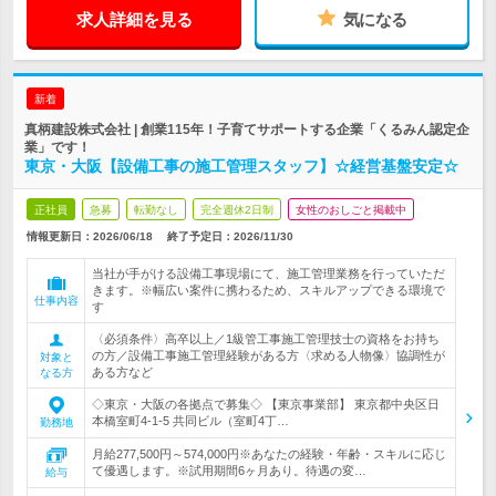
求人詳細を見る
気になる
新着
真柄建設株式会社 | 創業115年！子育てサポートする企業「くるみん認定企
業」です！
東京・大阪【設備工事の施工管理スタッフ】☆経営基盤安定☆
正社員
急募
転勤なし
完全週休2日制
女性のおしごと掲載中
情報更新日：2026/06/18
終了予定日：
2026/11/30
当社が手がける設備工事現場にて、施工管理業務を行っていただ
きます。※幅広い案件に携わるため、スキルアップできる環境で
仕事内容
す
〈必須条件〉高卒以上／1級管工事施工管理技士の資格をお持ち
の方／設備工事施工管理経験がある方〈求める人物像〉協調性が
対象と
ある方など
なる方
◇東京・大阪の各拠点で募集◇ 【東京事業部】 東京都中央区日
本橋室町4-1-5 共同ビル（室町4丁…
勤務地
月給277,500円～574,000円※あなたの経験・年齢・スキルに応じ
て優遇します。※試用期間6ヶ月あり。待遇の変…
給与