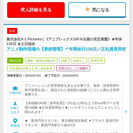
求人詳細を見る
気になる
新着
株式会社A-1 Pictures | 《アニプレックス100％出資の安定基盤》★年休
130日 ★土日祝休
アニメ制作現場の【美術管理】＊年間休日130日／正社員登用有
契約社員
職種・業種未経験OK
急募
転勤なし
学歴不問
完全週休2日制
第二新卒歓迎
女性のおしごと掲載中
情報更新日：2026/07/31
終了予定日：
2026/10/01
アニメーションの背景美術を支える仕事です。進捗・請求管理や
新卒採用を担い、新設された美術部の組織づくりにも携わる管理
仕事内容
業務です。
【未経験OK/第二新卒歓迎】◎社会人2年以上 ◎Excel等データ管
理の経験 ★正社員登用あり★バックオフィスからアニメづくりに
対象と
関われます！
なる方
★「新高円寺スタジオ」 東京都杉並区梅里 ▼アクセス 新高円寺
スタジオ：新高円寺駅から徒歩1分
勤務地