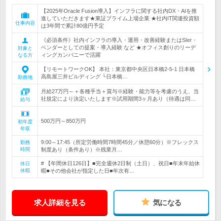
【2025年Oracle Fusion導入】インフラに関する社内DX・AIを推
進していただきます★東証プライム上場企業 ★社内IT関連投資額
仕事内容
は3年間で累計80億円予定
《必須条件》社内インフラの導入・運用・改善経験またはSIer・
ベンダーとしての提案・導入経験 など ★オフィス創りのリーデ
対象と
ィングカンパニーで活躍
なる方
【リモートワークOK】 本社：東京都中央区日本橋2-5-1 日本橋
高島屋三井ビルディング └日本橋…
勤務地
月給27万円～＋各種手当＋賞与※経験・能力等を考慮のうえ、当
社規定により決定いたします※試用期間3ヶ月あり（待遇は同…
給与
500万円～850万円
初年度
年収
9:00～17:45（所定労働時間7時間45分／休憩60分）※フレックス
勤務
時間
制度あり（条件あり）※残業月…
# 【年間休日126日】■完全週休2日制（土日）、祝日■年末年始休
休日
休暇
暇■その他会社が指定した日■年次有…
求人詳細を見る
気になる