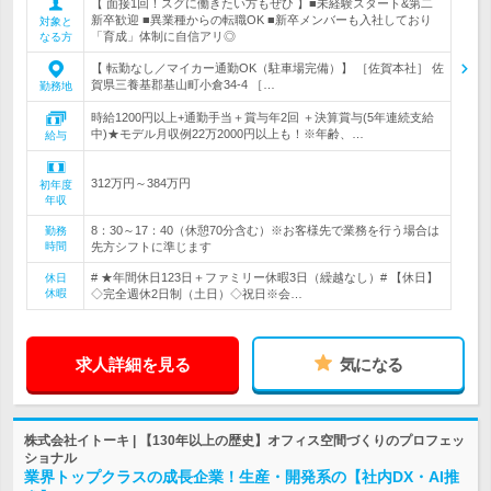
【 面接1回！スグに働きたい方もぜひ 】■未経験スタート&第二
新卒歓迎 ■異業種からの転職OK ■新卒メンバーも入社しており
対象と
「育成」体制に自信アリ◎
なる方
【 転勤なし／マイカー通勤OK（駐車場完備）】 ［佐賀本社］ 佐
賀県三養基郡基山町小倉34-4 ［…
勤務地
時給1200円以上+通勤手当＋賞与年2回 ＋決算賞与(5年連続支給
中)★モデル月収例22万2000円以上も！※年齢、…
給与
312万円～384万円
初年度
年収
8：30～17：40（休憩70分含む）※お客様先で業務を行う場合は
勤務
時間
先方シフトに準じます
# ★年間休日123日＋ファミリー休暇3日（繰越なし）# 【休日】
休日
休暇
◇完全週休2日制（土日）◇祝日※会…
求人詳細を見る
気になる
株式会社イトーキ | 【130年以上の歴史】オフィス空間づくりのプロフェッ
ショナル
業界トップクラスの成長企業！生産・開発系の【社内DX・AI推