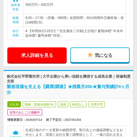
400万円～600万円
初年度
年収
8:00～17:00 （実働：8時間）休憩時間：60分時間外労働有無：有
勤務
時間
(10時間/月)
# 【年間休日125日】* 完全週休二日制(土日祝)* 夏期休暇* 年末年
休日
休暇
始休暇* 慶弔休暇* 特別…
求人詳細を見る
気になる
株式会社平野製作所 | 大手企業から厚い信頼を獲得する成長企業｜研修制度
充実
製造現場を支える【購買/調達】★残業月20h★賞与実績計4ヶ月
分
正社員
職種・業種未経験OK
急募
転勤なし
学歴不問
女性のおしごと掲載中
情報更新日：2026/07/14
終了予定日：
2027/01/04
生産計画のデータ更新や納期管理、取引先との連絡調整などをお
任せします。現場と会社を繋ぐ調整役として、一連の流れを支え