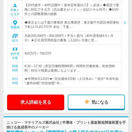
【20代後半～40代活躍中！基本定時退社◎】＜必須＞◆英語で業
務に対応できる方（読み書きがメイン／会話スキル尚可）◆社内
対象と
外との調整業務の経験
なる方
◆東京または千葉の事業所 東京事業所：東京都千代田区神田東松
下町12 FLECTO7F 本社：千葉…
勤務地
月給250,000円～450,000円＋手当＋賞与（前年度実績4.5ヶ月
分）★正社員登用前提の募集（入社6ヶ月後に登…
給与
420万円～750万円
初年度
年収
8:30～17:30（所定労働時間8時間）時間外労働有無：有休憩時
勤務
時間
間：60分※残業は業務にもよります…
★年間休日125日★* 完全週休2日制（土日休み）* 祝日* 年末年始
休日
休暇
* 慶弔休暇* 特別休暇* 年…
求人詳細を見る
気になる
ニッコー・マテリアルズ株式会社 | 半導体・プリント基板製造関連装置を手
掛ける急成長中のメーカー