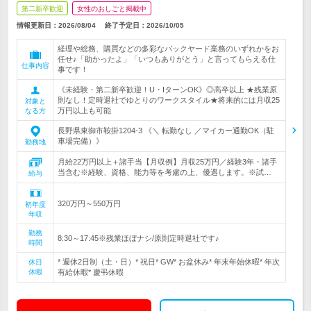
第二新卒歓迎
女性のおしごと掲載中
情報更新日：2026/08/04
終了予定日：
2026/10/05
経理や総務、購買などの多彩なバックヤード業務のいずれかをお
任せ♪「助かったよ」「いつもありがとう」と言ってもらえる仕
仕事内容
事です！
《未経験・第二新卒歓迎！U・IターンOK》◎高卒以上 ★残業原
則なし！定時退社でゆとりのワークスタイル★将来的には月収25
対象と
万円以上も可能
なる方
長野県東御市鞍掛1204-3 《＼ 転勤なし ／マイカー通勤OK（駐
車場完備）》
勤務地
月給22万円以上＋諸手当【月収例】月収25万円／経験3年・諸手
当含む※経験、資格、能力等を考慮の上、優遇します。※試…
給与
320万円～550万円
初年度
年収
勤務
8:30～17:45※残業ほぼナシ/原則定時退社です♪
時間
* 週休2日制（土・日）* 祝日* GW* お盆休み* 年末年始休暇* 年次
休日
休暇
有給休暇* 慶弔休暇