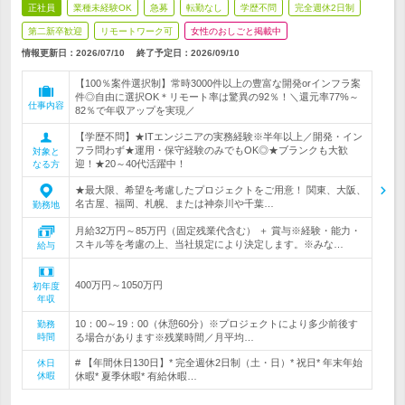
正社員
業種未経験OK
急募
転勤なし
学歴不問
完全週休2日制
第二新卒歓迎
リモートワーク可
女性のおしごと掲載中
情報更新日：2026/07/10
終了予定日：
2026/09/10
【100％案件選択制】常時3000件以上の豊富な開発orインフラ案
件◎自由に選択OK＊リモート率は驚異の92％！＼還元率77%～
仕事内容
82％で年収アップを実現／
【学歴不問】★ITエンジニアの実務経験※半年以上／開発・イン
フラ問わず★運用・保守経験のみでもOK◎★ブランクも大歓
対象と
迎！★20～40代活躍中！
なる方
★最大限、希望を考慮したプロジェクトをご用意！ 関東、大阪、
名古屋、福岡、札幌、または神奈川や千葉…
勤務地
月給32万円～85万円（固定残業代含む） ＋ 賞与※経験・能力・
スキル等を考慮の上、当社規定により決定します。※みな…
給与
400万円～1050万円
初年度
年収
10：00～19：00（休憩60分）※プロジェクトにより多少前後す
勤務
時間
る場合があります※残業時間／月平均…
# 【年間休日130日】* 完全週休2日制（土・日）* 祝日* 年末年始
休日
休暇
休暇* 夏季休暇* 有給休暇…