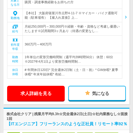
対象と
購買・調達事務経験をお持ちの方
なる方
【本社】 大阪府寝屋川市点野4-11-7 ※マイカー・バイク通勤可
能（駐車場有） 【雇入れ直後】上…
勤務地
月給250,000円～300,000円※経験・年齢・資格など考慮し優遇い
たします※試用期間3ヶ月あり（待遇の変更なし…
給与
360万円～400万円
初年度
年収
1年単位の変形労働時間制（週平均39時間56分） 休憩：60分
勤務
時間
※2027年4月1日より変形労働時間制…
# 年間休日120日* 完全週休2日制（土・日・祝）* GW休暇* 夏季
休日
休暇
休暇* 年末年始休暇* 有給…
求人詳細を見る
気になる
株式会社クリア | 残業月平均9.3h☆完全週休2日(土日)☆社内業務なし☆面接
1回
【ITエンジニア】フリーランスのような正社員！リモート率92％