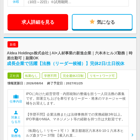
休暇
（10日～22日）※試用期間…
求人詳細を見る
気になる
新着
AIdea Holdings株式会社 | AI×人材事業の新進企業｜六本木ヒルズ勤務｜時
差出勤可｜副業OK
成長企業で活躍【法務（リーダー候補）】完休2日/土日祝休
正社員
転勤なし
学歴不問
完全週休2日制
リモートワーク可
情報更新日：2026/08/04
終了予定日：
2027/01/25
IPOに向けた経営管理・内部統制の整備を担う一人目法務の募集
です。部署立ち上げを牽引するリーダー・将来のマネージャー候
仕事内容
補をお迎えします。
【学歴不問】企業法務または法律事務所での実務経験3年以上。
対象と
IPO準備やM&A、マネジメント等の経験を持つ方は大歓迎です。
なる方
《転勤なし！リモート可！》 東京都港区六本木6-10-1 六本木ヒ
ルズ森タワー 37階 【雇入れ直…
勤務地