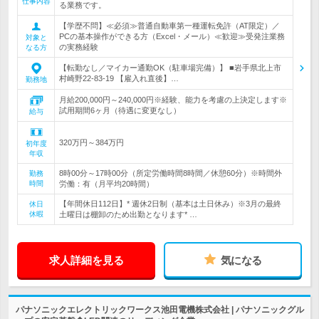
仕事内容
る業務です。
【学歴不問】≪必須≫普通自動車第一種運転免許（AT限定）／
PCの基本操作ができる方（Excel・メール）≪歓迎≫受発注業務
対象と
の実務経験
なる方
【転勤なし／マイカー通勤OK（駐車場完備）】 ■岩手県北上市
村崎野22-83-19 【雇入れ直後】…
勤務地
月給200,000円～240,000円※経験、能力を考慮の上決定します※
試用期間6ヶ月（待遇に変更なし）
給与
320万円～384万円
初年度
年収
8時00分～17時00分（所定労働時間8時間／休憩60分）※時間外
勤務
時間
労働：有（月平均20時間）
【年間休日112日】* 週休2日制（基本は土日休み）※3月の最終
休日
休暇
土曜日は棚卸のため出勤となります* …
求人詳細を見る
気になる
パナソニックエレクトリックワークス池田電機株式会社 | パナソニックグル