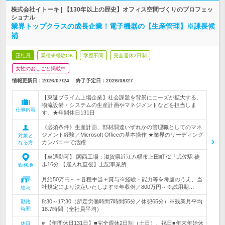
株式会社イトーキ | 【130年以上の歴史】オフィス空間づくりのプロフェッ
ショナル
業界トップクラスの成長企業！電子機器の【生産管理】※課長候
補
正社員
業種未経験OK
学歴不問
完全週休2日制
女性のおしごと掲載中
情報更新日：2026/07/24
終了予定日：
2026/08/27
【東証プライム上場企業】社会課題を背景にニーズが拡大する、
物流設備・システムの生産計画やマネジメントなどを担当しま
仕事内容
す。★年間休日131日
《必須条件》生産計画、部材調達いずれかの管理職としてのマネ
ジメント経験／Microsoft Officeの基本操作 ★業界のリーディング
対象と
カンパニーで活躍
なる方
【車通勤可】 関西工場：滋賀県近江八幡市上田町72 └武佐駅 徒
歩16分 【雇入れ直後】上記事業所…
勤務地
月給50万円～＋各種手当＋賞与※経験・能力等を考慮のうえ、当
社規定により決定いたします※年収例／800万円～※試用期…
給与
8:30～17:30（所定労働時間7時間55分／休憩65分）※残業月平均
勤務
時間
18.7時間（全社員平均）
# 【年間休日131日】■完全週休2日制（土日）、祝日■年末年始休
休日