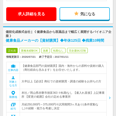
求人詳細を見る
気になる
備前化成株式会社 | 《 健康食品から医薬品まで幅広く展開するパイオニア企
業 》
健康食品メーカーの【資材購買】◆年休125日 ◆残業10時間
正社員
業種未経験OK
急募
転勤なし
完全週休2日制
情報更新日：2026/07/21
終了予定日：
2027/01/11
【健康食品部門の資材購買】国内・海外からの原料や資材の購入
（商社経由も含みます）をお任せいたします。
仕事内容
大卒以上【必須】商社での資材購買・調達の経験をお持ちの方
対象と
なる方
本社／岡山県赤磐市徳富363 ※転勤なし 【雇入れ直後】上記事業
所 【変更の範囲】会社の定める事業所
勤務地
月給250,000円～375,000円※試用期間3ヶ月あり(条件変動な
し)※経験・能力を考慮し決定
給与