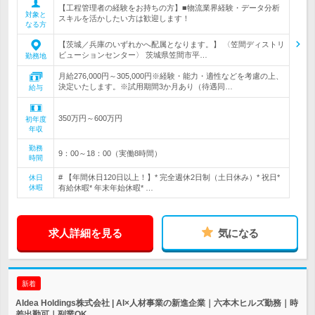
【工程管理者の経験をお持ちの方】■物流業界経験・データ分析
対象と
スキルを活かしたい方は歓迎します！
なる方
【茨城／兵庫のいずれかへ配属となります。】 〈笠間ディストリ
ビューションセンター〉 茨城県笠間市平…
勤務地
月給276,000円～305,000円※経験・能力・適性などを考慮の上、
決定いたします。※試用期間3か月あり（待遇同…
給与
350万円～600万円
初年度
年収
勤務
9：00～18：00（実働8時間）
時間
# 【年間休日120日以上！】* 完全週休2日制（土日休み）* 祝日*
休日
休暇
有給休暇* 年末年始休暇* …
求人詳細を見る
気になる
新着
AIdea Holdings株式会社 | AI×人材事業の新進企業｜六本木ヒルズ勤務｜時
差出勤可｜副業OK