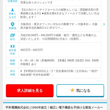
仕事内容
営業を担うポジションです
【法人向けインサイドセールスの経験もしくは、課題解決型の営
業経験がある方】■成長企業&大きなフィールドで活躍したい方は
対象と
歓迎します！
なる方
大阪本社・東京オフィスいずれかの勤務です ＜大阪本社＞ 大阪
府大阪市北区梅田3-2-2 JPタワー…
勤務地
月給230,000円～405,000円※経験・能力・適性などを考慮の上、
決定いたします。※試用期間3か月あり（待遇同…
給与
450万円～600万円
初年度
年収
9：00～18：00（実働8時間）【実働】8時間【休憩】60分【時間
勤務
時間
外勤務】あり
# 【年間休日120日以上！】* 完全週休2日制（土日休み）* 祝日*
休日
休暇
有給休暇* 年末年始休暇* …
求人詳細を見る
気になる
平和電機株式会社 | 1966年創立！幅広い電子機器を手掛ける製造メーカー