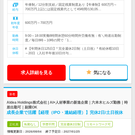
年俸制／12分割支給／固定残業制度あり【年俸制】600万円～
700万円上記には固定残業代として45時間/130,05…
給与
600万円～700万円
初年度
年収
9:00～18:00実働8時間休憩60分時間外労働有無：有＼時差出勤制
勤務
時間
度／毎日8時～10時の間で「1…
# 【年間休日125日】* 完全週休2日制（土日祝）* 有給休暇10日
休日
休暇
～20日（入社半年後10日付与…
求人詳細を見る
気になる
新着
AIdea Holdings株式会社 | AI×人材事業の新進企業｜六本木ヒルズ勤務｜時
差出勤可｜副業OK
成長企業で活躍【経理（IPO・連結経理）】完休2日/土日祝休
正社員
転勤なし
学歴不問
完全週休2日制
リモートワーク可
情報更新日：2026/08/04
終了予定日：
2027/01/25