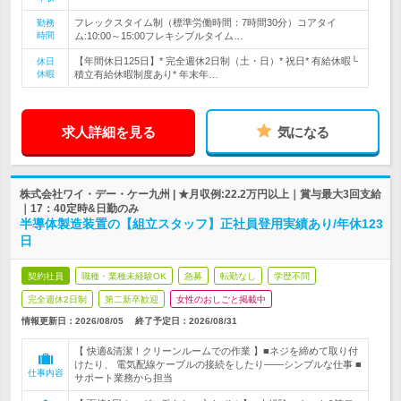
フレックスタイム制（標準労働時間：7時間30分）コアタイ
勤務
時間
ム:10:00～15:00フレキシブルタイム…
【年間休日125日】* 完全週休2日制（土・日）* 祝日* 有給休暇└
休日
休暇
積立有給休暇制度あり* 年末年…
求人詳細を見る
気になる
株式会社ワイ・デー・ケー九州 | ★月収例:22.2万円以上｜賞与最大3回支給
｜17：40定時&日勤のみ
半導体製造装置の【組立スタッフ】正社員登用実績あり/年休123
日
契約社員
職種・業種未経験OK
急募
転勤なし
学歴不問
完全週休2日制
第二新卒歓迎
女性のおしごと掲載中
情報更新日：2026/08/05
終了予定日：
2026/08/31
【 快適&清潔！クリーンルームでの作業 】■ネジを締めて取り付
けたり、 電気配線ケーブルの接続をしたり――シンプルな仕事 ■
仕事内容
サポート業務から担当