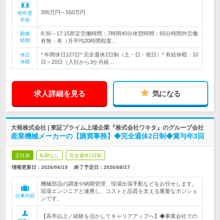
395万円～550万円
初年度
年収
8:30～17:15所定労働時間：7時間40分休憩時間：65分時間外労働
勤務
時間
有無：有（月平均20時間程度…
* 年間休日127日* 完全週休2日制（土・日・祝日）* 有給休暇：10
休日
休暇
日～20日（入社から3か月経…
求人詳細を見る
気になる
大裕株式会社 | 東証プライム上場企業『株式会社ワキタ』のグループ会社
産業機械メーカーの【購買事務】◆完全週休2日制◆賞与年3回
正社員
転勤なし
完全週休2日制
情報更新日：2026/06/19
終了予定日：
2026/08/27
機械部品の調達や納期管理、現場出張手配などをお任せします。
現場エンジニアと連携し、コストと品質を支える重要なポジショ
仕事内容
ンです。
【高卒以上／経験を活かしてキャリアアップへ】◆事業会社での