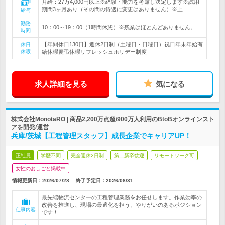
月給：27万4,000円以上※経験・能力を考慮し決定します※試用
期間3ヶ月あり（その間の待遇に変更はありません）※上…
給与
勤務
10：00～19：00（1時間休憩）※残業はほとんどありません。
時間
【年間休日130日】週休2日制（土曜日・日曜日）祝日年末年始有
休日
休暇
給休暇慶弔休暇リフレッシュホリデー制度
求人詳細を見る
気になる
株式会社MonotaRO | 商品2,200万点超/900万人利用のBtoBオンラインスト
アを開発/運営
兵庫/茨城【工程管理スタッフ】成長企業でキャリアUP！
正社員
学歴不問
完全週休2日制
第二新卒歓迎
リモートワーク可
女性のおしごと掲載中
情報更新日：2026/07/28
終了予定日：
2026/08/31
最先端物流センターの工程管理業務をお任せします。作業効率の
改善を推進し、現場の最適化を担う、やりがいのあるポジション
仕事内容
です！