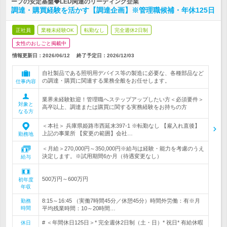
ープの安定基盤◆LED関連のリーディング企業
調達・購買経験を活かす【調達企画】※管理職候補・年休125日
正社員
業種未経験OK
転勤なし
完全週休2日制
女性のおしごと掲載中
情報更新日：2026/06/12
終了予定日：
2026/12/03
自社製品である照明用デバイス等の製造に必要な、各種部品など
の調達・購買に関連する業務全般をお任せします。
仕事内容
業界未経験歓迎！管理職へステップアップしたい方＜必須要件＞
対象と
高卒以上、調達または購買に関する実務経験をお持ちの方
なる方
＜本社＞ 兵庫県姫路市西延末397-1 ※転勤なし 【雇入れ直後】
上記の事業所 【変更の範囲】会社…
勤務地
＜月給＞270,000円～350,000円※給与は経験・能力を考慮のうえ
決定します。※試用期間6か月（待遇変更なし）
給与
500万円～600万円
初年度
年収
8:15～16:45 （実働7時間45分／休憩45分）時間外労働：有※月
勤務
時間
平均残業時間：10～20時間…
# ＜年間休日125日＞* 完全週休2日制（土・日）* 祝日* 有給休暇
休日