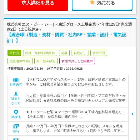
求人詳細を見る
気になる
株式会社エヌ・ピー・シー | ＜東証グロース上場企業＞*年休125日*完全週
休2日（土日祝休み）
【総合職（製造・資材・購買・社内SE・営業・設計・電気設
計）】
正社員
職種・業種未経験OK
急募
転勤なし
学歴不問
完全週休2日制
第二新卒歓迎
女性のおしごと掲載中
情報更新日：2026/06/30
終了予定日：
2026/09/28
【入社後はOJTで安心スタート】製造／資材／購買／電気設計の
中から、ご経験と希望を踏まえてお仕事をお任せします。
仕事内容
＼人柄・意欲重視の採用／【学歴・性別不問・第二新卒歓迎・未
対象と
経験歓迎】★資格取得の費用を全額負担★カジュアル面談実施中
なる方
★U・Iターン歓迎 ★マイカー通勤OK ★工場内無料駐車場あり！
【松山工場】 愛媛県松山市西垣生…
勤務地
月給：22万円～40万円※前職やこれまでの経験、スキルを考慮
し、優遇します。※試用期間3か月あり（期間中も待遇に変更…
給与