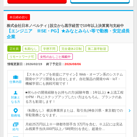
本日締め切り
株式会社日本ノベルティ | 設立から黒字経営で10年以上決算賞与支給中
【エンジニア ※SE・PG】★みなとみらい等で勤務・安定成長
企業
正社員
転勤なし
学歴不問
完全週休2日制
第二新卒歓迎
リモートワーク可
女性のおしごと掲載中
情報更新日：2026/02/19
終了予定日：
2026/08/06
【スキルアップを前提にアサイン】Web・オープン系のシステム
開発やアプリ開発をお任せします。自社製品の開発やAI・IoT・
仕事内容
機械学習にも挑戦可能です！
■何らかの開発経験をお持ちの方(経験年数：1年以上) ★上流工程
やPM・PLにステップアップしたい方はもちろん、ブランクのあ
対象と
る方も歓迎します！
なる方
《転勤なし》 横浜事業所または、取引先(神奈川県・東京都)での
常駐勤務となります。 ……………………
勤務地
月給25万円以上※一律都市部手当 3万円を含む。※上記には見込
み残業手当(8,000円以上／5時間分)を含む。超過分…
給与