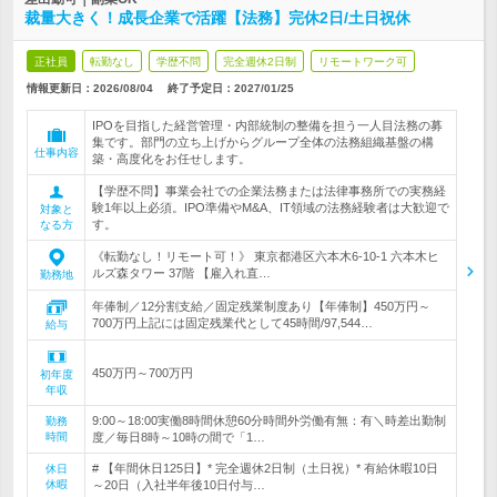
裁量大きく！成長企業で活躍【法務】完休2日/土日祝休
正社員
転勤なし
学歴不問
完全週休2日制
リモートワーク可
情報更新日：2026/08/04
終了予定日：
2027/01/25
IPOを目指した経営管理・内部統制の整備を担う一人目法務の募
集です。部門の立ち上げからグループ全体の法務組織基盤の構
仕事内容
築・高度化をお任せします。
【学歴不問】事業会社での企業法務または法律事務所での実務経
験1年以上必須。IPO準備やM&A、IT領域の法務経験者は大歓迎で
対象と
す。
なる方
《転勤なし！リモート可！》 東京都港区六本木6-10-1 六本木ヒ
ルズ森タワー 37階 【雇入れ直…
勤務地
年俸制／12分割支給／固定残業制度あり【年俸制】450万円～
700万円上記には固定残業代として45時間/97,544…
給与
450万円～700万円
初年度
年収
9:00～18:00実働8時間休憩60分時間外労働有無：有＼時差出勤制
勤務
時間
度／毎日8時～10時の間で「1…
# 【年間休日125日】* 完全週休2日制（土日祝）* 有給休暇10日
休日
休暇
～20日（入社半年後10日付与…