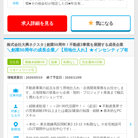
休暇
暇■その他会社が指定した日■年次有…
求人詳細を見る
気になる
株式会社大興ネクスタ | 創業50周年！不動産3事業を展開する成長企業
＼創業50周年の成長企業／【用地仕入れ】★インセンティブ有
正社員
職種未経験OK
急募
転勤なし
完全週休2日制
リモートワーク可
情報更新日：2026/05/19
終了予定日：
2026/11/09
不動産事業の起点を担う用地仕入れ・企画開発業務をお任せしま
す。土地情報の収集から企画・契約・プロジェクト推進まで幅広
仕事内容
く携わるポジションです。
＜経験者歓迎！＞＜20~30代活躍中！＞《必須》■ 不動産業界で
の営業経験2年以上または建設/建築の知識・経験 ■ 基本的なPC
対象と
スキル
なる方
＜本社＞ 東京都練馬区関町東2-13-12 ※転勤なし ※在宅相談可
（OJT期間中は出社中心です）…
勤務地