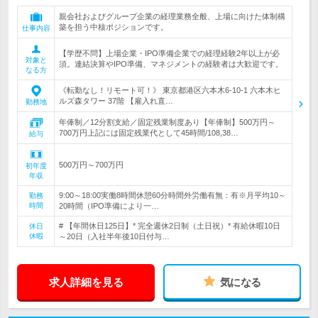
親会社およびグループ企業の経理業務全般、上場に向けた体制構
築を担う中核ポジションです。
仕事内容
【学歴不問】上場企業・IPO準備企業での経理経験2年以上が必
対象と
須。連結決算やIPO準備、マネジメントの経験者は大歓迎です。
なる方
《転勤なし！リモート可！》 東京都港区六本木6-10-1 六本木ヒ
ルズ森タワー 37階 【雇入れ直…
勤務地
年俸制／12分割支給／固定残業制度あり【年俸制】500万円～
700万円上記には固定残業代として45時間/108,38…
給与
500万円～700万円
初年度
年収
9:00～18:00実働8時間休憩60分時間外労働有無：有※月平均10～
勤務
時間
20時間（IPO準備により一…
# 【年間休日125日】* 完全週休2日制（土日祝）* 有給休暇10日
休日
休暇
～20日（入社半年後10日付与…
求人詳細を見る
気になる