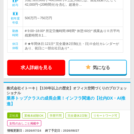
月給:320,000円~490,000円※上記月給には、固定残業代として
42,000円~(20時間分)を含む。超過分…
給与
500万円～750万円
初年度
年収
# 9:00~18:00* 所定労働時間:8時間* 休憩:60分* 残業あり※月平均
勤務
時間
残業時間:8.1…
# ★年間休日:121日* 完全週休2日制(土・日)※会社カレンダーが
休日
休暇
あり、祝日に一部出社日あり* …
求人詳細を見る
気になる
株式会社イトーキ | 【130年以上の歴史】オフィス空間づくりのプロフェッ
ショナル
業界トップクラスの成長企業！インフラ関連の【社内DX・AI推
進】
正社員
業種未経験OK
学歴不問
完全週休2日制
リモートワーク可
女性のおしごと掲載中
情報更新日：2026/07/24
終了予定日：
2026/08/27