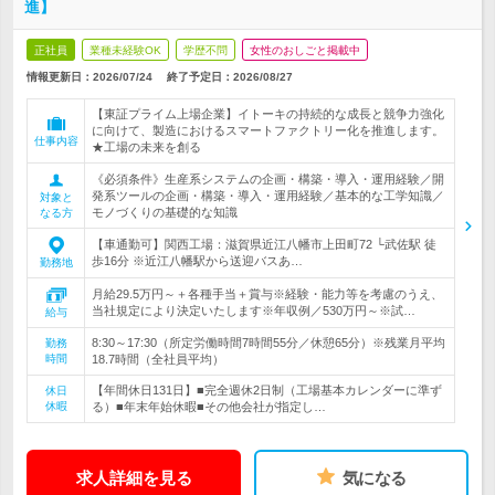
進】
正社員
業種未経験OK
学歴不問
女性のおしごと掲載中
情報更新日：2026/07/24
終了予定日：
2026/08/27
【東証プライム上場企業】イトーキの持続的な成長と競争力強化
に向けて、製造におけるスマートファクトリー化を推進します。
仕事内容
★工場の未来を創る
《必須条件》生産系システムの企画・構築・導入・運用経験／開
発系ツールの企画・構築・導入・運用経験／基本的な工学知識／
対象と
モノづくりの基礎的な知識
なる方
【車通勤可】関西工場：滋賀県近江八幡市上田町72 └武佐駅 徒
歩16分 ※近江八幡駅から送迎バスあ…
勤務地
月給29.5万円～＋各種手当＋賞与※経験・能力等を考慮のうえ、
当社規定により決定いたします※年収例／530万円～※試…
給与
8:30～17:30（所定労働時間7時間55分／休憩65分）※残業月平均
勤務
時間
18.7時間（全社員平均）
【年間休日131日】■完全週休2日制（工場基本カレンダーに準ず
休日
休暇
る）■年末年始休暇■その他会社が指定し…
求人詳細を見る
気になる