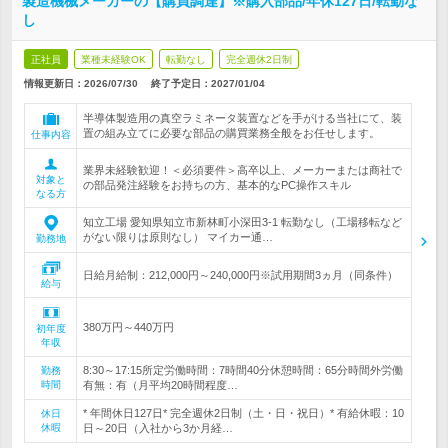
製造機械メーカーの【購買調達】※購入部品/年休127日/転勤な
し
正社員
業種未経験OK
転勤なし
完全週休2日制
情報更新日：2026/07/30
終了予定日：
2027/01/04
半導体製造用の真空ラミネータ装置などを手がける当社にて、装
置の組み立てに必要な部品の購買業務全般をお任せします。
仕事内容
業界未経験歓迎！＜必須要件＞高卒以上、メーカーまたは商社で
対象と
の部品発注経験をお持ちの方、基本的なPC操作スキル
なる方
知立工場 愛知県知立市新林町小深田3-1 転勤なし（工場移転など
がない限りは原則なし） マイカー通…
勤務地
日給月給制：212,000円～240,000円※試用期間3ヵ月（同条件）
給与
380万円～440万円
初年度
年収
8:30～17:15所定労働時間：7時間40分休憩時間：65分時間外労働
勤務
時間
有無：有（月平均20時間程度…
* 年間休日127日* 完全週休2日制（土・日・祝日）* 有給休暇：10
休日
休暇
日～20日（入社から3か月経…