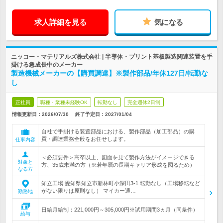
求人詳細を見る
気になる
ニッコー・マテリアルズ株式会社 | 半導体・プリント基板製造関連装置を手
掛ける急成長中のメーカー
製造機械メーカーの【購買調達】※製作部品/年休127日/転勤な
し
正社員
職種・業種未経験OK
転勤なし
完全週休2日制
情報更新日：2026/07/30
終了予定日：
2027/01/04
自社で手掛ける装置部品における、製作部品（加工部品）の購
買・調達業務全般をお任せします。
仕事内容
＜必須要件＞高卒以上、図面を見て製作方法がイメージできる
対象と
方、35歳未満の方（※若年層の長期キャリア形成を図るため）
なる方
知立工場 愛知県知立市新林町小深田3-1 転勤なし（工場移転など
がない限りは原則なし） マイカー通…
勤務地
日給月給制：221,000円～305,000円※試用期間3ヵ月（同条件）
給与