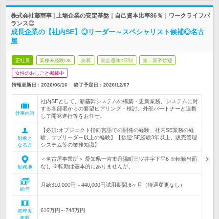
株式会社藤商事 | 上場企業の安定基盤｜自己資本比率86％｜ワークライフバ
ランス◎
成長企業の【社内SE】◎リーダー～スペシャリスト候補◎名古
屋
正社員
業種未経験OK
急募
完全週休2日制
第二新卒歓迎
女性のおしごと掲載中
情報更新日：2026/06/16
終了予定日：
2026/12/07
社内SEとして、新基幹システムの構築・更新業務、システムに対
する各部署からの要望ヒアリング・検討、外部パートナーと連携
仕事内容
して開発進行等をお任せ。
【必須:オブジェクト指向言語での開発の経験、社内SE業務の経
験、サブリーダー以上の経験】【歓迎:SE経験3年以上、販売管理
対象と
システム等の業務知識】
なる方
＜名古屋事業所＞ 愛知県一宮市丹陽町三ツ井字下平6 ※転勤当面
なし ※転勤は基本的にありませんが、…
勤務地
月給310,000円～440,000円試用期間:6ヶ月（待遇変更なし）
給与
616万円～748万円
初年度
年収