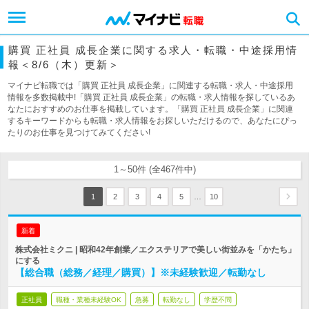
購買 正社員 成長企業に関する求人・転職・中途採用情
報＜8/6（木）更新＞
マイナビ転職では「購買 正社員 成長企業」に関連する転職・求人・中途採用
情報を多数掲載中!「購買 正社員 成長企業」の転職・求人情報を探しているあ
なたにおすすめのお仕事を掲載しています。「購買 正社員 成長企業」に関連
するキーワードからも転職・求人情報をお探しいただけるので、あなたにぴっ
たりのお仕事を見つけてみてください!
1～50件 (全467件中)
…
1
2
3
4
5
10
新着
株式会社ミクニ | 昭和42年創業／エクステリアで美しい街並みを「かたち」
にする
【総合職（総務／経理／購買）】※未経験歓迎／転勤なし
正社員
職種・業種未経験OK
急募
転勤なし
学歴不問