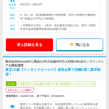
450万円～600万円
初年度
年収
9：00～18：00(実働8時間)※休憩時間：60分※時間外労働有無：
勤務
時間
有└残業は月平均12.3時間程…
―年間休日124日―［休日］完全週休2日制(土日)、祝日［休暇］
休日
休暇
年末年始休暇夏季休暇有給休暇(平均取…
求人詳細を見る
気になる
株式会社MonotaRO | 商品2,200万点超/900万人利用のBtoBオンラインスト
アを開発/運営
東京/大阪【インサイドセールス】成長企業で活躍&第二新卒歓
迎！
正社員
学歴不問
完全週休2日制
第二新卒歓迎
リモートワーク可
女性のおしごと掲載中
情報更新日：2026/07/28
終了予定日：
2026/08/31
購買コスト削減を支援する、自社購買管理システムの新規導入提
案を担当。大手顧客に対して、課題に寄り添ったソリューション