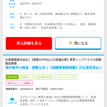
310万円～560万円
初年度
年収
8：30～17：30（休憩1時間）★残業は月1.3時間ほど！基本定時
勤務
時間
退社です！
# ・年間休日125日・完全週休2日制（土日休み）・祝日・夏期休
休日
休暇
暇（8月に3日）・年末年始休暇（12…
求人詳細を見る
気になる
白鳥製薬株式会社 | 【創業100年以上の老舗企業】業界トップクラスの原薬
製造事業
海外案件の推進・調整を担う【国際事業開発職】正社員登用あり
契約社員
転勤なし
完全週休2日制
リモートワーク可
女性のおしごと掲載中
情報更新日：2026/06/12
終了予定日：
2026/12/03
【グローバルに事業を推進】当社の国際事業開発職として、医薬
品原薬（API）と海外ライセンス関連案件における事業開発業務
仕事内容
を担当していただきます。