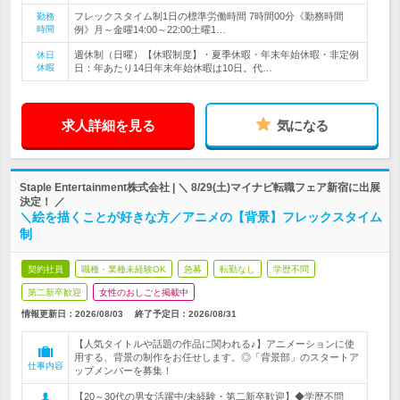
フレックスタイム制1日の標準労働時間 7時間00分《勤務時間
勤務
時間
例》月～金曜14:00～22:00土曜1…
週休制（日曜）【休暇制度】・夏季休暇・年末年始休暇・非定例
休日
休暇
日：年あたり14日年末年始休暇は10日。代…
求人詳細を見る
気になる
Staple Entertainment株式会社 | ＼ 8/29(土)マイナビ転職フェア新宿に出展
決定！ ／
＼絵を描くことが好きな方／アニメの【背景】フレックスタイム
制
契約社員
職種・業種未経験OK
急募
転勤なし
学歴不問
第二新卒歓迎
女性のおしごと掲載中
情報更新日：2026/08/03
終了予定日：
2026/08/31
【人気タイトルや話題の作品に関われる♪】アニメーションに使
用する、背景の制作をお任せします。◎「背景部」のスタートア
仕事内容
ップメンバーを募集！
【20～30代の男女活躍中/未経験・第二新卒歓迎】◆学歴不問