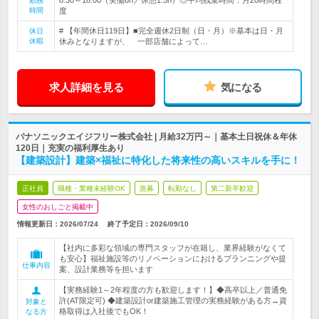
8:30～18:00（実働8h／休憩1.5h）◎平均残業時間：月20時間程
勤務
時間
度
# 【年間休日119日】■完全週休2日制（日・月）※基本は日・月
休日
休暇
休みとなりますが、 一部店舗によって…
求人詳細を見る
気になる
パナソニックエイジフリー株式会社 | 月給32万円～｜基本土日祝休＆年休
120日｜充実の福利厚生あり
【建築設計】建築×福祉に特化した将来性の高いスキルを手に！
正社員
職種・業種未経験OK
急募
転勤なし
第二新卒歓迎
女性のおしごと掲載中
情報更新日：2026/07/24
終了予定日：
2026/09/10
【社内に多彩な領域の専門スタッフが在籍し、業界経験がなくて
も安心】福祉施設等のリノベーションにおけるプランニングや提
仕事内容
案、設計業務等を担います
【実務経験1～2年程度の方も歓迎します！】◆高卒以上／普通免
許(AT限定可) ◆建築設計or建築施工管理の実務経験がある方→資
対象と
格取得は入社後でもOK！
なる方