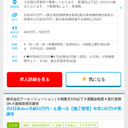
◎全国の営業所で募集しております。 配属先は下記いずれかの拠
点となります。 ※勤務地により、車通勤…
勤務地
月給38.5万円～(責任者候補研修合格者)責任者候補研修合格前の
研修中は月給35万円～責任者候補研修不合格時は月給3…
給与
450万円～700万円
初年度
年収
9：00～18：00（実働8時間／休憩60分）※残業は繁忙期を除
勤務
時間
き、月平均20～30時間
# ◆年間休日121日◆# 完全週休2日制（原則：土日祝）※研修期
休日
休暇
間中より、月1回、拠点営業所長会議…
求人詳細を見る
気になる
株式会社アールソリューション | ＃残業月10h以下＃退職金制度＃直行直帰
OK＃資格取得支援有
月8日休みor月給33万円～を選べる【施工管理】年収120万UP実
績有
正社員
職種・業種未経験OK
急募
転勤なし
学歴不問