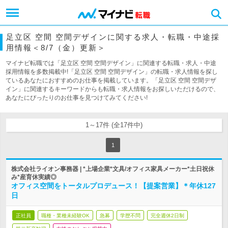
足立区 空間 空間デザインに関する求人・転職・中途採
用情報＜8/7（金）更新＞
マイナビ転職では「足立区 空間 空間デザイン」に関連する転職・求人・中途
採用情報を多数掲載中!「足立区 空間 空間デザイン」の転職・求人情報を探し
ているあなたにおすすめのお仕事を掲載しています。「足立区 空間 空間デザ
イン」に関連するキーワードからも転職・求人情報をお探しいただけるので、
あなたにぴったりのお仕事を見つけてみてください!
1～17件 (全17件中)
1
株式会社ライオン事務器 | *上場企業*文具/オフィス家具メーカー*土日祝休
み*産育休実績◎
オフィス空間をトータルプロデュース！【提案営業】＊年休127
日
正社員
職種・業種未経験OK
急募
学歴不問
完全週休2日制