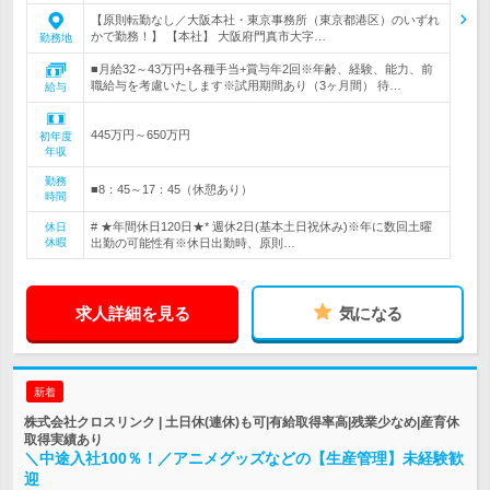
【原則転勤なし／大阪本社・東京事務所（東京都港区）のいずれ
かで勤務！】 【本社】 大阪府門真市大字…
勤務地
■月給32～43万円+各種手当+賞与年2回※年齢、経験、能力、前
職給与を考慮いたします※試用期間あり（3ヶ月間） 待…
給与
445万円～650万円
初年度
年収
勤務
■8：45～17：45（休憩あり）
時間
# ★年間休日120日★* 週休2日(基本土日祝休み)※年に数回土曜
休日
休暇
出勤の可能性有※休日出勤時、原則…
求人詳細を見る
気になる
新着
株式会社クロスリンク | 土日休(連休)も可|有給取得率高|残業少なめ|産育休
取得実績あり
＼中途入社100％！／アニメグッズなどの【生産管理】未経験歓
迎