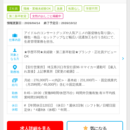
正社員
職種・業種未経験OK
急募
転勤なし
学歴不問
第二新卒歓迎
女性のおしごと掲載中
情報更新日：2026/04/14
終了予定日：
2026/10/12
アイドルのコンサートグッズや人気アニメの販促物を取り扱い、
梱包・検品・セットアップなど幅広い流通加工を行う当社にて、
仕事内容
生産管理業務を担当。
★学歴不問★未経験・第二新卒歓迎★ブランク・正社員デビュー
対象と
OK
なる方
【安行営業所】 埼玉県川口市安行原96 ※マイカー通勤可 【雇入
れ直後】上記事業所 【変更の範囲】…
勤務地
月給：276,000円～≪内訳≫・基本給：231,000円～・固定残業代
（月25時間／45,000円）含む※固定残業…
給与
8:45～18:00（実働8時間/休憩75分）時間外労働有無:有※平均残
勤務
時間
業時間15時間/月
# 【年間休日120日】《休日》* 週休2日制（シフト制／日曜日固
休日
休暇
定休）* 4週8休《休暇》* 年間…
求人詳細を見る
気になる