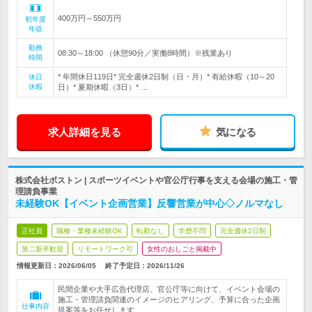
400万円～550万円
初年度
年収
勤務
08:30～18:00 （休憩90分／実働8時間）※残業あり
時間
* 年間休日119日* 完全週休2日制（日・月）* 有給休暇（10～20
休日
休暇
日）* 夏期休暇（3日）* …
求人詳細を見る
気になる
株式会社ボストン | スポーツイベントや官公庁行事を支える会場の施工・管
理請負事業
未経験OK【イベント企画営業】反響営業が中心◇ノルマなし
正社員
職種・業種未経験OK
転勤なし
学歴不問
完全週休2日制
第二新卒歓迎
リモートワーク可
女性のおしごと掲載中
情報更新日：2026/06/05
終了予定日：
2026/11/26
民間企業や大手広告代理店、官公庁等に向けて、イベント会場の
施工・管理請負関連のイメージのヒアリング、予算に合った企画
仕事内容
提案等をお任せします。