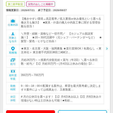
第二新卒歓迎
女性のおしごと掲載中
情報更新日：2026/07/21
終了予定日：
2026/08/27
【働きやすい環境→高定着率／収入重視or休み優先という選べる
働き方も魅力】 ■家具・什器の搬入や内装工事に関する管理全
仕事内容
般を担当！
＼学歴・経験・資格など一切不問／ 【カジュアル面談実
施！】 ★20～30代活躍中（元シェフ・バーテンダーなど） ★
対象と
髪型・髪色・ヒゲなど自由！
なる方
★東京・名古屋・大阪・福岡募集 ★直行直帰OK！転勤なし ＜東
京本社＞ 東京都千代田区神田三崎町2…
勤務地
月給28万円～＋残業代全額支給＋賞与（年2回）＼選べる休日
数・給与／【1】月給33万円～(月4日以上休みの場合)【2…
給与
350万円～700万円
初年度
年収
9：00～18：00※配属する案件は、希望を最大限考慮し決定しま
勤務
時間
す※案件によっては残業あり、又夜勤案…
# 月の公休日を選べます！【1】月4日休み以上【2】月8日休み※
休日
休暇
現場がない時は土日休みも可能！■有給…