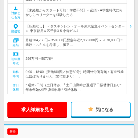
【未経験からスタート可能！学歴不問】＜必須＞■学生時代に何
対象と
かしらのリーダーを経験した方
なる方
【転勤なし】 ＜ダスキンレントオール東京足立イベントセンター
＞ 東京都足立区千住3‐5 小寺ビル4…
勤務地
月給204,750円～350,000円想定年収2,968,000円～5,070,000円※
経験・スキルを考慮し、優遇…
給与
296万円～507万円
初年度
年収
9:00～18:00（実働8時間／休憩60分）時間外労働有無：有※残業
勤務
時間
はほぼありません（繁忙期あり）…
* 週休2日制（土日休み）└土日出勤時は翌週平日振替休日あり*
休日
休暇
年末年始休暇* 夏季休暇* 有給休暇…
求人詳細を見る
気になる
新着