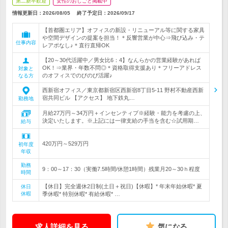
第二新卒歓迎
女性のおしごと掲載中
情報更新日：2026/08/05
終了予定日：
2026/09/17
【首都圏エリア】オフィスの新設・リニューアル等に関する家具
や空間デザインの提案を担当！＊反響営業が中心⇒飛び込み・テ
仕事内容
レアポなし♪＊直行直帰OK
【20～30代活躍中／男女比6：4】なんらかの営業経験があれば
OK！⇒業界・年数不問◎＊資格取得支援あり＊フリーアドレス
対象と
のオフィスでのびのび活躍♪
なる方
西新宿オフィス／東京都新宿区西新宿8丁目5-11 野村不動産西新
宿共同ビル 【アクセス】 地下鉄丸…
勤務地
月給27万円～34万円＋インセンティブ※経験・能力を考慮の上、
決定いたします。※上記には一律支給の手当を含む☆試用期…
給与
420万円～529万円
初年度
年収
勤務
9：00～17：30（実働7.5時間/休憩1時間）残業月20～30ｈ程度
時間
【休日】完全週休2日制(土日＋祝日)【休暇】* 年末年始休暇* 夏
休日
休暇
季休暇* 特別休暇* 有給休暇* …
求人詳細を見る
気になる