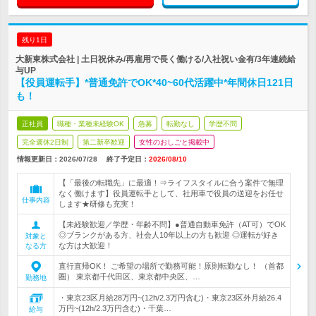
残り1日
大新東株式会社 | 土日祝休み/再雇用で長く働ける/入社祝い金有/3年連続給
与UP
【役員運転手】*普通免許でOK*40~60代活躍中*年間休日121日
も！
正社員
職種・業種未経験OK
急募
転勤なし
学歴不問
完全週休2日制
第二新卒歓迎
女性のおしごと掲載中
情報更新日：2026/07/28
終了予定日：
2026/08/10
【「最後の転職先」に最適！⇒ライフスタイルに合う案件で無理
なく働けます】役員運転手として、社用車で役員の送迎をお任せ
仕事内容
します★研修も充実！
【未経験歓迎／学歴・年齢不問】●普通自動車免許（AT可）でOK
◎ブランクがある方、社会人10年以上の方も歓迎 ◎運転が好き
対象と
な方は大歓迎！
なる方
直行直帰OK！ ご希望の場所で勤務可能！原則転勤なし！ （首都
圏） 東京都千代田区、東京都中央区、…
勤務地
・東京23区月給28万円~(12h/2.3万円含む)・東京23区外月給26.4
万円~(12h/2.3万円含む)・千葉…
給与