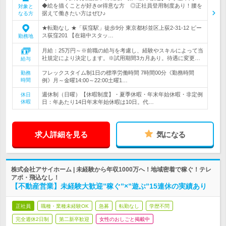
◆絵を描くことが好きor得意な方 ◎正社員登用制度あり！腰を
対象と
据えて働きたい方はぜひ♪
なる方
★転勤なし ★「荻窪駅」徒歩9分 東京都杉並区上荻2-31-12 ピー
ス荻窪201 【在籍中スタッ…
勤務地
月給：25万円～※前職の給与を考慮し、経験やスキルによって当
社規定により決定します。※試用期間3カ月あり。待遇に変更…
給与
フレックスタイム制1日の標準労働時間 7時間00分《勤務時間
勤務
時間
例》月～金曜14:00～22:00土曜1…
週休制（日曜）【休暇制度】・夏季休暇・年末年始休暇・非定例
休日
休暇
日：年あたり14日年末年始休暇は10日。代…
求人詳細を見る
気になる
株式会社アサイホーム | 未経験から年収1000万へ！地域密着で稼ぐ！テレ
アポ・飛込なし！
【不動産営業】未経験大歓迎”稼ぐ”×”遊ぶ”15連休の実績あり
正社員
職種・業種未経験OK
急募
転勤なし
学歴不問
完全週休2日制
第二新卒歓迎
女性のおしごと掲載中