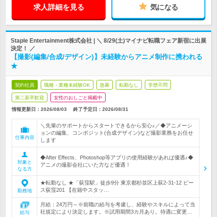
求人詳細を見る
気になる
Staple Entertainment株式会社 | ＼ 8/29(土)マイナビ転職フェア新宿に出展
決定！ ／
【撮影(編集/合成/デザイン)】未経験からアニメ制作に携われる
★
契約社員
職種・業種未経験OK
急募
転勤なし
学歴不問
第二新卒歓迎
女性のおしごと掲載中
情報更新日：2026/08/03
終了予定日：
2026/08/31
＼先輩のサポートからスタートできるから安心♪／◆アニメーシ
ョンの編集、コンポジット(合成デザイン)など撮影業務をお任せ
仕事内容
します
◆After Effects、Photoshop等アプリの使用経験があれば優遇♪◆
対象と
アニメの撮影会社にいた方など優遇！
なる方
★転勤なし ★「荻窪駅」徒歩9分 東京都杉並区上荻2-31-12 ピー
ス荻窪201 【在籍中スタッ…
勤務地
月給：24万円～※前職の給与を考慮し、経験やスキルによって当
社規定により決定します。※試用期間3カ月あり。待遇に変更…
給与