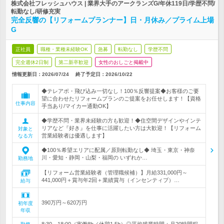
株式会社フレッシュハウス | 業界大手のアークランズG/年休119日/学歴不問/
転勤なし/研修充実
完全反響の【リフォームプランナー】日・月休み／プライム上場
G
正社員
職種・業種未経験OK
急募
転勤なし
学歴不問
完全週休2日制
第二新卒歓迎
女性のおしごと掲載中
情報更新日：2026/07/24
終了予定日：
2026/10/22
◆テレアポ・飛び込み一切なし！100％反響提案◆お客様のご要
望に合わせたリフォームプランのご提案をお任せします！【資格
仕事内容
手当あり/マイカー通勤OK】
◆学歴不問・業界未経験の方も歓迎！◆住空間デザインやインテ
リアなど『好き』を仕事に活躍したい方は大歓迎！【リフォーム
対象と
営業経験者は優遇します】
なる方
◆100％希望エリアに配属／原則転勤なし◆ 埼玉・東京・神奈
川・愛知・静岡・山梨・福岡の いずれか…
勤務地
【リフォーム営業経験者（管理職候補）】月給331,000円～
441,000円＋賞与年2回＋業績賞与（インセンティブ）…
給与
390万円～620万円
初年度
年収