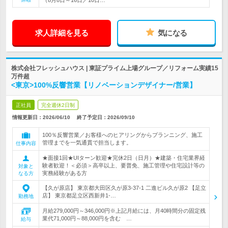
（8月8日～16日／10日…
求人詳細を見る
気になる
株式会社フレッシュハウス | 東証プライム上場グループ／リフォーム実績15
万件超
<東京>100%反響営業【リノベーションデザイナー/営業】
正社員
完全週休2日制
情報更新日：2026/06/10
終了予定日：
2026/09/10
100％反響営業／お客様へのヒアリングからプランニング、施工
管理までを一気通貫で担当します。
仕事内容
★面接1回★UIターン歓迎★完休2日（日月）★建築・住宅業界経
験者歓迎！＜必須＞高卒以上、要普免、施工管理や住宅設計等の
対象と
実務経験がある方
なる方
【久が原店】 東京都大田区久が原3-37-1 二進ビル久が原2 【足立
店】 東京都足立区西新井1-…
勤務地
月給279,000円～346,000円※上記月給には、月40時間分の固定残
業代71,000円～88,000円を含む …
給与