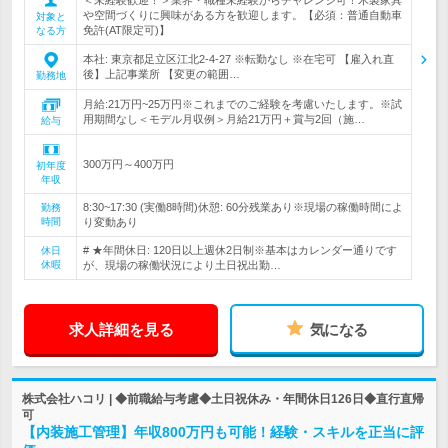
や空間づくりに興味がある方を歓迎します。【必須：普通自動車
対象と
免許(AT限定可)】
なる方
本社: 東京都足立区江北2-4-27 ※転勤なし ※在宅可 【雇入れ直
後】上記事業所 【変更の範囲…
勤務地
月給:21万円~25万円※これまでのご経験を考慮いたします。※試
用期間なし＜モデル月収例＞月給21万円＋賞与2回（施…
給与
300万円～400万円
初年度
年収
8:30~17:30 (実働8時間)休憩: 60分残業あり※現場の稼働時間によ
勤務
時間
り変動あり
# ★年間休日: 120日以上週休2日制※基本はカレンダー通りです
休日
休暇
が、現場の稼働状況により土日祝出勤…
求人詳細を見る
気になる
株式会社ハコリ | ◆前職給与考慮◆土日祝休み・年間休日126日◆直行直帰
可
【内装施工管理】年収800万円も可能！経験・スキルを正当に評