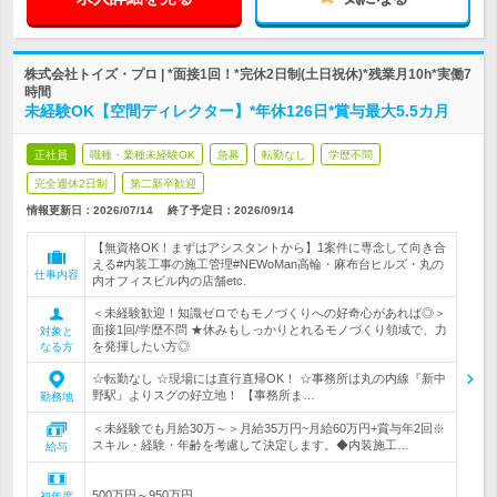
株式会社トイズ・プロ | *面接1回！*完休2日制(土日祝休)*残業月10h*実働7
時間
未経験OK【空間ディレクター】*年休126日*賞与最大5.5カ月
正社員
職種・業種未経験OK
急募
転勤なし
学歴不問
完全週休2日制
第二新卒歓迎
情報更新日：2026/07/14
終了予定日：
2026/09/14
【無資格OK！まずはアシスタントから】1案件に専念して向き合
える#内装工事の施工管理#NEWoMan高輪・麻布台ヒルズ・丸の
仕事内容
内オフィスビル内の店舗etc.
＜未経験歓迎！知識ゼロでもモノづくりへの好奇心があれば◎＞
面接1回/学歴不問 ★休みもしっかりとれるモノづくり領域で、力
対象と
を発揮したい方◎
なる方
☆転勤なし ☆現場には直行直帰OK！ ☆事務所は丸の内線『新中
野駅』よりスグの好立地！ 【事務所ま…
勤務地
＜未経験でも月給30万～＞月給35万円~月給60万円+賞与年2回※
スキル・経験・年齢を考慮して決定します。◆内装施工…
給与
500万円～950万円
初年度