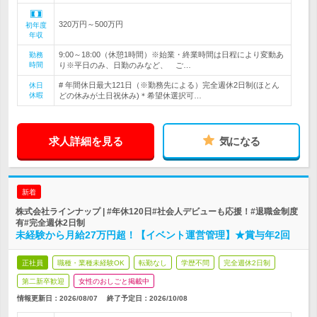
320万円～500万円
初年度
年収
9:00～18:00（休憩1時間）※始業・終業時間は日程により変動あ
勤務
時間
り※平日のみ、日勤のみなど、 ご…
# 年間休日最大121日（※勤務先による）完全週休2日制(ほとん
休日
休暇
どの休みが土日祝休み)＊希望休選択可…
求人詳細を見る
気になる
新着
株式会社ラインナップ | #年休120日#社会人デビューも応援！#退職金制度
有#完全週休2日制
未経験から月給27万円超！【イベント運営管理】★賞与年2回
正社員
職種・業種未経験OK
転勤なし
学歴不問
完全週休2日制
第二新卒歓迎
女性のおしごと掲載中
情報更新日：2026/08/07
終了予定日：
2026/10/08