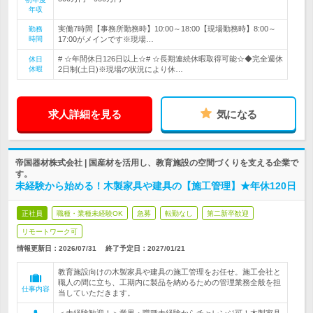
年収
実働7時間【事務所勤務時】10:00～18:00【現場勤務時】8:00～
勤務
時間
17:00がメインです※現場…
# ☆年間休日126日以上☆# ☆長期連続休暇取得可能☆◆完全週休
休日
休暇
2日制(土日)※現場の状況により休…
求人詳細を見る
気になる
帝国器材株式会社 | 国産材を活用し、教育施設の空間づくりを支える企業で
す。
未経験から始める！木製家具や建具の【施工管理】★年休120日
正社員
職種・業種未経験OK
急募
転勤なし
第二新卒歓迎
リモートワーク可
情報更新日：2026/07/31
終了予定日：
2027/01/21
教育施設向けの木製家具や建具の施工管理をお任せ。施工会社と
職人の間に立ち、工期内に製品を納めるための管理業務全般を担
仕事内容
当していただきます。
＜未経験歓迎！＞業界・職種未経験からチャレンジ可！木製家具