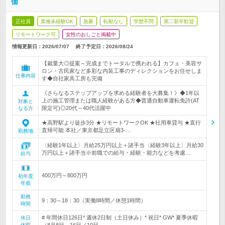
価
正社員
業種未経験OK
急募
転勤なし
学歴不問
第二新卒歓迎
リモートワーク可
女性のおしごと掲載中
情報更新日：2026/07/07
終了予定日：
2026/08/24
【裁量大◎提案～完成までトータルで携われる】カフェ・美容サ
ロン・古民家など多彩な内装工事のディレクションをお任せしま
仕事内容
す◆自社家具工房も完備
《さらなるステップアップを求める経験者を大募集！》◆1年以
上の施工管理または職人経験がある方◆普通自動車運転免許(AT
対象と
限定可)◎20代～40代活躍中
なる方
★高野駅より徒歩3分 ★リモートワークOK ★社用車貸与 ★直行
直帰可能 本社／東京都足立区扇3-…
勤務地
〈経験1年以上〉月給25万円以上＋諸手当〈経験3年以上〉月給30
万円以上＋諸手当※前職での給与・経験・能力などを考慮…
給与
400万円～800万円
初年度
年収
勤務
9：30～18：30（実働8時間／休憩1時間）
時間
# 年間休日126日* 週休2日制（土日休み）* 祝日* GW* 夏季休暇
休日
休暇