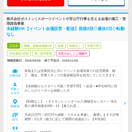
株式会社ボストン | スポーツイベントや官公庁行事を支える会場の施工・管
理請負事業
未経験OK【イベント会場設営・配送】面接2回◇週休2日◇転勤
なし
正社員
職種・業種未経験OK
急募
転勤なし
学歴不問
完全週休2日制
第二新卒歓迎
女性のおしごと掲載中
情報更新日：2026/06/08
終了予定日：
2026/11/26
単独または営業担当と共にイベント会場現場での設営業務、施
工・撤去、作業スタッフの進捗確認等を担当していただきます。
仕事内容
【未経験からスタート可能！学歴不問】＜必須＞■学生時代に何
対象と
かしらのリーダーを経験した方
なる方
【転勤なし】 ＜ダスキンレントオール八潮物流センター＞ 埼玉
県八潮市南後谷898－19 【雇入れ直…
勤務地
月給22万円～35万円※経験・スキルを考慮し、優遇します※試用
期間：3カ月（能力に応じて期間の短縮あり）【年収例】 …
給与