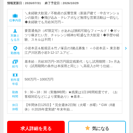
情報更新日：2026/07/31
終了予定日：
2026/10/29
＼未経験大歓迎／不動産の反響営業（新築戸建て・中古マンショ
ンの販売）◆飛び込み・テレアポなど無理な営業活動は一切なし
仕事内容
◆未経験でも月給30万円～
要普通免許（AT限定可）があれば挑戦可能なフィールド！◆ガッ
ツリ稼ぎたい方、チャレンジ精神が旺盛な方大歓迎！◆学歴や経
対象と
験、スキルは不問！
なる方
小岩本店＆船堀店＆竹ノ塚店の3拠点募集！ ＜小岩本店＞ 東京都
江戸川区西小岩3-12-17 ユアビ…
勤務地
基本給：月給30万円~35万円固定残業代：なし試用期間：3ヶ月あ
り（試用期間の条件は本採用と同じ）＼高収入が叶う仕組…
給与
500万円～1000万円
初年度
年収
9：30～18：30（実働8時間）★残業は1日1時間程度です。（お
勤務
時間
客様対応などにより変動あり）★基本…
【年間休日125日】* 完全週休2日制（火曜・水曜）* GW（8連
休日
休暇
休）※2026年度実績* 年末年始…
求人詳細を見る
気になる