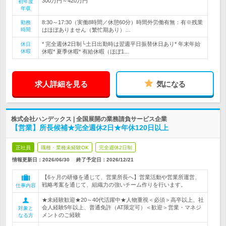
300万円～420万円
初年度
年収
8:30～17:30（実働8時間／休憩60分）時間外労働有無：有※残業
勤務
時間
はほぼありません（繁忙期あり）…
* 完全週休2日制└土日出勤時は翌週平日振替休日あり* 年末年始
休日
休暇
休暇* 夏季休暇* 有給休暇（ほぼ1…
求人詳細を見る
気になる
株式会社ハンデックス | 全国展開の業務請負サービス企業
【営業】所長候補★完全週休2日★年休120日以上
正社員
職種・業種未経験OK
完全週休2日制
情報更新日：2026/06/30
終了予定日：
2026/12/21
【6ヶ月の研修を通じて、営業所長へ】営業活動や営業所運営、
戦略考案を通じて、組織力の強いチーム作りを行います。
仕事内容
★未経験歓迎★20～40代活躍中★人物重視＜必須＞高卒以上、社
会人経験5年以上、普通免許（AT限定可）＜歓迎＞営業・マネジ
対象と
メントのご経験
なる方