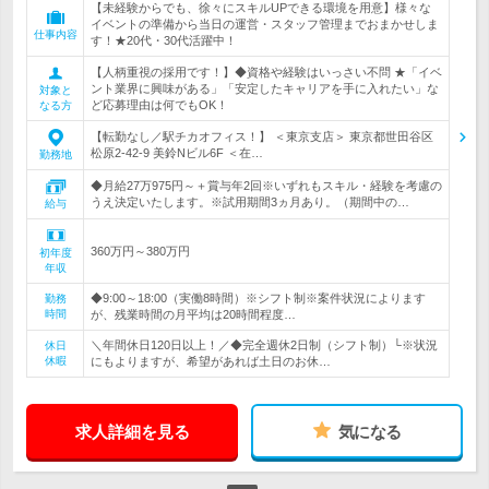
【未経験からでも、徐々にスキルUPできる環境を用意】様々な
イベントの準備から当日の運営・スタッフ管理までおまかせしま
仕事内容
す！★20代・30代活躍中！
【人柄重視の採用です！】◆資格や経験はいっさい不問 ★「イベ
ント業界に興味がある」「安定したキャリアを手に入れたい」な
対象と
ど応募理由は何でもOK！
なる方
【転勤なし／駅チカオフィス！】 ＜東京支店＞ 東京都世田谷区
松原2-42-9 美鈴Nビル6F ＜在…
勤務地
◆月給27万975円～＋賞与年2回※いずれもスキル・経験を考慮の
うえ決定いたします。※試用期間3ヵ月あり。（期間中の…
給与
360万円～380万円
初年度
年収
◆9:00～18:00（実働8時間）※シフト制※案件状況によります
勤務
時間
が、残業時間の月平均は20時間程度…
＼年間休日120日以上！／◆完全週休2日制（シフト制）└※状況
休日
休暇
にもよりますが、希望があれば土日のお休…
求人詳細を見る
気になる