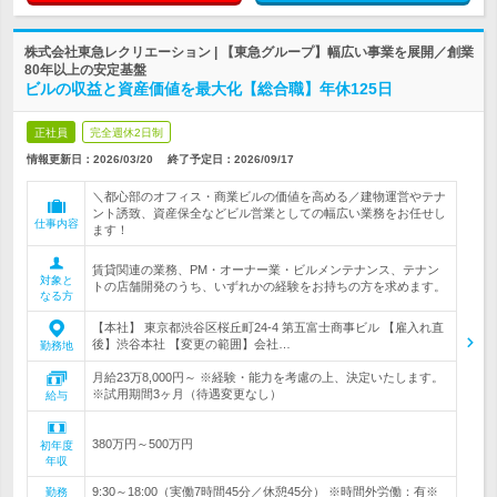
株式会社東急レクリエーション | 【東急グループ】幅広い事業を展開／創業
80年以上の安定基盤
ビルの収益と資産価値を最大化【総合職】年休125日
正社員
完全週休2日制
情報更新日：2026/03/20
終了予定日：
2026/09/17
＼都心部のオフィス・商業ビルの価値を高める／建物運営やテナ
ント誘致、資産保全などビル営業としての幅広い業務をお任せし
仕事内容
ます！
賃貸関連の業務、PM・オーナー業・ビルメンテナンス、テナン
対象と
トの店舗開発のうち、いずれかの経験をお持ちの方を求めます。
なる方
【本社】 東京都渋谷区桜丘町24-4 第五富士商事ビル 【雇入れ直
後】渋谷本社 【変更の範囲】会社…
勤務地
月給23万8,000円～ ※経験・能力を考慮の上、決定いたします。
※試用期間3ヶ月（待遇変更なし）
給与
380万円～500万円
初年度
年収
9:30～18:00（実働7時間45分／休憩45分） ※時間外労働：有※
勤務