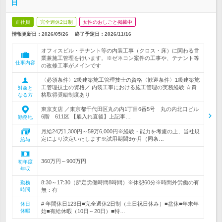
日
正社員
完全週休2日制
女性のおしごと掲載中
情報更新日：2026/05/26
終了予定日：
2026/11/16
オフィスビル・テナント等の内装工事（クロス・床）に関わる営
業兼施工管理を行います。※ゼネコン案件の工事や、テナント等
仕事内容
の改修工事がメインです
〈必須条件〉2級建築施工管理技士の資格〈歓迎条件〉1級建築施
工管理技士の資格／ 内装工事における施工管理の実務経験 ☆資
対象と
格取得奨励制度あり
なる方
東京支店 ／東京都千代田区丸の内1丁目6番5号 丸の内北口ビル
6階 611区 【雇入れ直後】上記事…
勤務地
月給24万1,300円～59万6,000円※経験・能力を考慮の上、当社規
定により決定いたします※試用期間3か月（同条…
給与
360万円～900万円
初年度
年収
8:30～17:30（所定労働時間8時間）※休憩60分※時間外労働の有
勤務
時間
無：有
# 年間休日123日■完全週休2日制（土日祝日休み）■盆休■年末年
休日
休暇
始■有給休暇（10日～20日）■特…