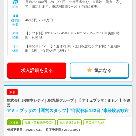
月給268,000円～391,000円（一律手当含む）※経験、能力に応じ
て、決定します。※試用期間6ヶ月（待遇に変更…
給与
469万円～680万円
初年度
年収
【シフト制】09:00～17:4509:30～18:1512:15～21:00※実働8時
勤務
時間
間、休憩45…
【年間休日125日】* 週休2日制（土日祝含むシフト制）* 夏期休
休日
休暇
暇（3日）* 冬期休暇（2日）* …
求人詳細を見る
気になる
新着
株式会社JR熊本シティ | JR九州グループ｜【 アミュプラザくまもと 】を運
営
アミュプラザの【運営スタッフ】*年間休日122日 *未経験者歓迎
正社員
職種・業種未経験OK
完全週休2日制
第二新卒歓迎
情報更新日：2026/07/31
終了予定日：
2026/10/01