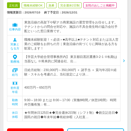
正社員
職種未経験OK
急募
完全週休2日制
女性のおしごと掲載中
情報更新日：2026/07/10
終了予定日：
2026/12/31
東急沿線の高架下や駅ナカ商業施設の運営管理をお任せします。
テナントからの問合せ対応や、施設の不具合発生時の協力会社手
仕事内容
配といった窓口業務です。
職種未経験歓迎！＜必須＞■高卒以上■テナント対応または法人営
業のご経験をお持ちの方｜東急沿線の街づくりに興味がある方を
対象と
歓迎します！
なる方
【学芸大学総合管理事務所内】 東京都目黒区鷹番3-2-1 ※転勤は
当面なし ※将来的に関連会社、出…
勤務地
日給月給制：230,000円～350,000円 ＋ 諸手当 ＋ 賞与年2回※経
験・スキルを考慮の上、当社規定により決…
給与
400万円～650万円
初年度
年収
9:00～18:00 または 8:00～17:00（実働8時間／休憩1時間） 時間
勤務
時間
外労働有無：有…
★年間休日125日★◆完全週休2日制（シフト制）◆創立記念日◆
休日
休暇
国民の祝日◆年末年始◆有給休暇（入社直…