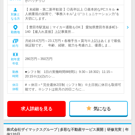
がバッチリ◎
【 未経験・第二新卒歓迎 】◎高卒以上 ◎基本的なPCスキル ★
人柄重視の採用で、“事務スキル”より“コミュニケーション力”を
対象と
大切にします。
なる方
【 豊田市駅直結｜マイカー通勤もOK 】 愛知県豊田市喜多町1‐
140 【雇入れ直後】上記事業所…
勤務地
月給19.6万円～23.1万円＋各種手当＋賞与※上記はあくまで最低
保証額です。 年齢、経験、能力を考慮の上、優遇しま…
給与
280万円～350万円
初年度
年収
■シフト制 1日の実働時間8時間1）9:30～18:302）11:15～
勤務
時間
20:15※(1)(2)のシ…
# ＜休日＞* 完全週休2日制（シフト制）※土日祝に休日も取得可
休日
休暇
能です。※シフトは前月の20日ごろに…
求人詳細を見る
気になる
株式会社ザイマックスグループ | 多彩な不動産サービス展開｜研修充実｜年
休120日