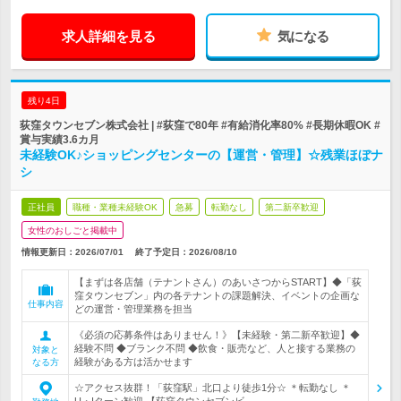
求人詳細を見る
気になる
残り4日
荻窪タウンセブン株式会社 | #荻窪で80年 #有給消化率80% #長期休暇OK #
賞与実績3.6カ月
未経験OK♪ショッピングセンターの【運営・管理】☆残業ほぼナ
シ
正社員
職種・業種未経験OK
急募
転勤なし
第二新卒歓迎
女性のおしごと掲載中
情報更新日：2026/07/01
終了予定日：
2026/08/10
【まずは各店舗（テナントさん）のあいさつからSTART】◆「荻
窪タウンセブン」内の各テナントの課題解決、イベントの企画な
仕事内容
どの運営・管理業務を担当
《必須の応募条件はありません！》【未経験・第二新卒歓迎】◆
経験不問 ◆ブランク不問 ◆飲食・販売など、人と接する業務の
対象と
経験がある方は活かせます
なる方
☆アクセス抜群！「荻窪駅」北口より徒歩1分☆ ＊転勤なし ＊