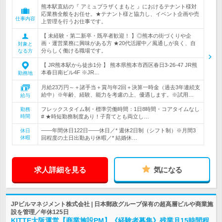
熊本駅直結の『 アミュプラザくまもと 』におけるテナント様対
応業務全般をお任せ。★テナント様と協力し、イベント企画や売
仕事内容
上管理を行うお仕事です。
【 未経験・第二新卒・既卒者歓迎！ 】◎熊本の街づくりや企
画・運営業務に興味がある方 ★20代活躍中／風通しが良く、自
対象と
分らしく働ける職場です。
なる方
【 JR熊本駅から徒歩1分 】 熊本県熊本市西区春日3-26-47 JR熊
本春日南ビル4F ※JR…
勤務地
月給23万円～＋諸手当＋賞与年2回＋決算一時金（過去3年連続支
給中）※年齢、経験、能力を考慮の上、優遇します。※試用…
給与
フレックスタイム制・標準労働時間：1日8時間・コアタイムなし
勤務
時間
# ★時短勤務制度あり！子育てとも両立し…
――年間休日122日――休日／* 週休2日制（シフト制）※月間3
休日
休暇
回程度の土日出勤あり休暇／* 結婚休…
求人詳細を見る
気になる
JPビルマネジメント株式会社 | 日本郵政グループ保有の超高層ビルや商業施
設を管理／年休125日
KITTE大阪運営【商業施設PM】《経験者募集》残業月15時間程