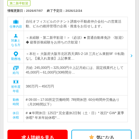
第二新卒歓迎
情報更新日：2026/07/07
終了予定日：
2026/12/24
自社オフィスビルのテナント誘致や不動産仲介会社への営業活
動、ビルの維持管理の企画・推進をお任せします。
仕事内容
＜未経験・第二新卒歓迎！＞《必須》■ 普通自動車免許 《歓迎》
対象と
◆ 顧客折衝経験をお持ちの方歓迎！
なる方
＜本社＞ 大阪府大阪市北区西天満5-2-18 三共ビル東館9F ※転勤
なし 【雇入れ直後】上記事業…
勤務地
月給: 245,000円～325,000円※上記月給には、固定残業代として
45,000円～61,000円(30時間分…
給与
380万円～450万円
初年度
年収
# 09:00～17:00所定労働時間: 7時間休憩: 60分時間外労働あり
勤務
時間
（月20時間以下）
# ★年間休日: 125日* 完全週休2日制（土・日）* 祝日* GW* 夏季
休日
休暇
休暇* 年末年始休暇*…
求人詳細を見る
気になる