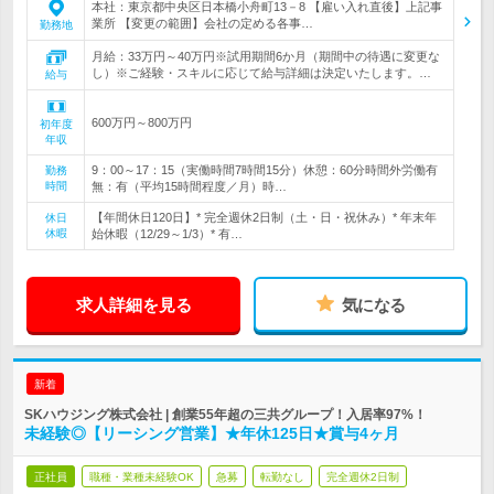
本社：東京都中央区日本橋小舟町13－8 【雇い入れ直後】上記事
業所 【変更の範囲】会社の定める各事…
勤務地
月給：33万円～40万円※試用期間6か月（期間中の待遇に変更な
し）※ご経験・スキルに応じて給与詳細は決定いたします。…
給与
600万円～800万円
初年度
年収
9：00～17：15（実働時間7時間15分）休憩：60分時間外労働有
勤務
時間
無：有（平均15時間程度／月）時…
【年間休日120日】* 完全週休2日制（土・日・祝休み）* 年末年
休日
休暇
始休暇（12/29～1/3）* 有…
求人詳細を見る
気になる
新着
SKハウジング株式会社 | 創業55年超の三共グループ！入居率97%！
未経験◎【リーシング営業】★年休125日★賞与4ヶ月
正社員
職種・業種未経験OK
急募
転勤なし
完全週休2日制