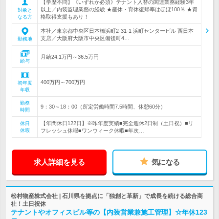
【学歴不問】《いずれか必須》テナント入替の関連業務経験3年
以上／内装監理業務の経験 ★産休・育休復帰率はほぼ100％ ★資
対象と
格取得支援もあり！
なる方
本社／東京都中央区日本橋浜町2-31-1 浜町センタービル 西日本
支店／大阪府大阪市中央区備後町4…
勤務地
月給24.1万円～36.5万円
給与
400万円～700万円
初年度
年収
勤務
9：30～18：00（所定労働時間7.5時間、休憩60分）
時間
【年間休日122日】※昨年度実績■完全週休2日制（土日祝）■リ
休日
休暇
フレッシュ休暇■ワンウィーク休暇■年次…
求人詳細を見る
気になる
松村物産株式会社 | 石川県を拠点に「独創と革新」で成長を続ける総合商
社！土日祝休
テナントやオフィスビル等の【内装営業兼施工管理】☆年休123