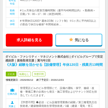
初年度
年収
# 1ヵ月単位の変形労働時間制（週平均40時間以内）＜勤務例＞
勤務
時間
日勤／9：00～17：00（休憩1時間…
# 年間休日120日* 週休2日制（シフト制）※1ヶ月に平均8日以上
休日
休暇
の割合で休日を確保* 年間有給休…
求人詳細を見る
気になる
ダイビル・ファシリティ・マネジメント株式会社 | ダイビルグループで安定
感抜群｜資格取得支援｜賞与年2回
《大阪》経験を活かせる【設備管理】年休120日・残業月13時間
正社員
転勤なし
学歴不問
情報更新日：2026/06/12
終了予定日：
2026/12/03
管理受託ビルのビル管理部にて、設備の運転・保守、修繕・改
修・整備工事の企画から発注・施工管理およびテナント対応を担
仕事内容
当していただきます。
【学歴不問】◆必須：ビル設備管理業務の経験／第三種電気主任
技術者／建築物環境衛生管理技術者／1級（建築・電気・管工
対象と