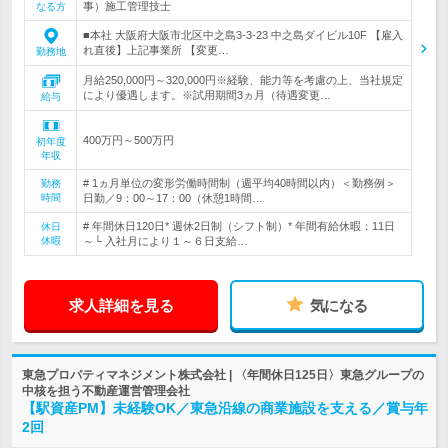
事）施工管理技士
なる方
■本社 大阪府大阪市北区中之島3-3-23 中之島ダイビル10F 【雇入
れ直後】上記事業所 【変更…
勤務地
月給250,000円～320,000円※経験、能力等を考慮の上、当社規定
により優遇します。※試用期間3ヵ月（待遇変更…
給与
400万円～500万円
初年度
年収
# 1ヵ月単位の変形労働時間制（週平均40時間以内）＜勤務例＞
勤務
時間
日勤／9：00～17：00（休憩1時間…
# 年間休日120日* 週休2日制（シフト制）* 年間有給休暇：11日
休日
休暇
～└ 入社月により１～６日支給…
求人詳細を見る
気になる
東急プロパティマネジメント株式会社 | 〈年間休日125日〉東急グループの
中核を担う不動産運営管理会社
【駅資産PM】未経験OK／東急沿線の商業施設を支える／賞与年
2回