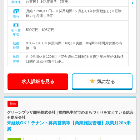
れ直後】上記事業所 【変更…
勤務地
月給：298,000円～※試用期間3ヶ月あり(条件変動無し)※経験・
能力を考慮し決定
給与
500万円～608万円
初年度
年収
9:00～18:00※休憩時間：60分※実働：8時間※時間外労働の有
勤務
時間
無：有
# 【年間休日120日】* 完全週休二日制(土日祝)* 年末年始休暇(5
休日
休暇
日間)* 連続休暇(年1回/…
求人詳細を見る
気になる
新着
グリーンプラザ開発株式会社 | 福岡県中間市のまちづくりを支えている総合
不動産会社
未経験OK！テナント募集営業等【商業施設管理】残業月20h未
満