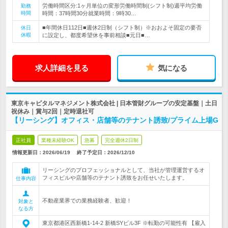
労働時間区分:1ヶ月単位の変形労働時間制(シフト制)週平均労働
勤務
時間
時間：37時間30分就業時間：9時30…
■年間休日112日■週休2日制（シフト制）※おおよそ固定の要否
休日
休暇
に設定し、都度希望休を事前相談■元日■…
求人詳細を見る
気になる
東京キャピタルマネジメント株式会社 | 日本管財グループの安定基盤｜土日
祝休み｜賞与2回｜定時退社可
【リーシング】オフィス・店舗等のテナント誘致/プライム上場G
正社員
業種未経験OK
急募
完全週休2日制
情報更新日：2026/06/19
終了予定日：
2026/12/10
リーシングのプロフェッショナルとして、当社が管理運営するオ
フィスビルや店舗等のテナント誘致をお任せいたします。
仕事内容
不動産業界での業務経験者、歓迎！
対象と
なる方
東京都港区西新橋1-14-2 新橋SYビル3F ※転勤の可能性有 【雇入