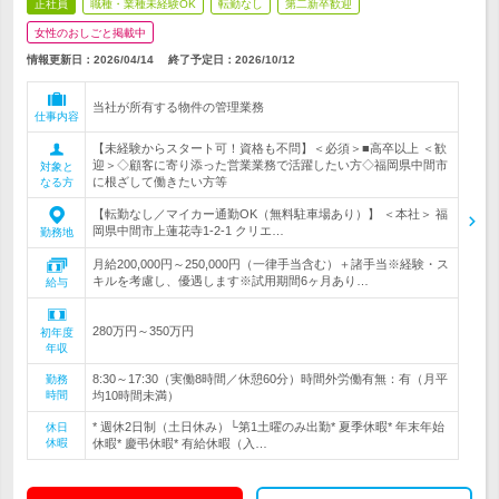
正社員
職種・業種未経験OK
転勤なし
第二新卒歓迎
女性のおしごと掲載中
情報更新日：2026/04/14
終了予定日：
2026/10/12
当社が所有する物件の管理業務
仕事内容
【未経験からスタート可！資格も不問】＜必須＞■高卒以上 ＜歓
迎＞◇顧客に寄り添った営業業務で活躍したい方◇福岡県中間市
対象と
に根ざして働きたい方等
なる方
【転勤なし／マイカー通勤OK（無料駐車場あり）】 ＜本社＞ 福
岡県中間市上蓮花寺1-2-1 クリエ…
勤務地
月給200,000円～250,000円（一律手当含む）＋諸手当※経験・ス
キルを考慮し、優遇します※試用期間6ヶ月あり…
給与
280万円～350万円
初年度
年収
8:30～17:30（実働8時間／休憩60分）時間外労働有無：有（月平
勤務
時間
均10時間未満）
* 週休2日制（土日休み）└第1土曜のみ出勤* 夏季休暇* 年末年始
休日
休暇
休暇* 慶弔休暇* 有給休暇（入…