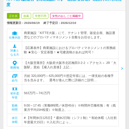
度
正社員
急募
学歴不問
女性のおしごと掲載中
情報更新日：2026/06/19
終了予定日：
2026/12/10
商業施設「KITTE大阪」にて、テナント管理、販促企画、施設運
営などのプロパティマネジメント全般をお任せします。
仕事内容
【応募条件】商業施設におけるプロパティマネジメントの実務経
対象と
験 ★安心・安定基盤！★宅建資格があれば尚可！
なる方
【大阪営業所】大阪府大阪市北区梅田3-2-2 ＜アクセス＞ JR「大
阪駅」直結 【雇入れ直後】上記…
勤務地
月給 320,000円～425,000円※想定年収には、一律支給の各種手
当を含みます。 選考が進んだ際に詳細のご説明…
給与
563万円～741万円
初年度
年収
9:00～17:45（実働8時間／休憩45分）※時間外労働有無：有（残
勤務
時間
業月平均15H程度）※制度上、…
# 【年間休日125日】* 週休2日制（シフト制）* 有給休暇（入社初
休日
休暇
年度最大15日）※入社月によっ…