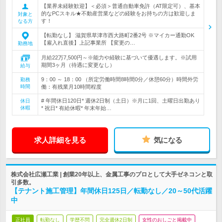
【業界未経験歓迎】＜必須＞普通自動車免許（AT限定可）、基本
的なPCスキル★不動産営業などの経験をお持ちの方は歓迎しま
対象と
す！
なる方
【転勤なし】 滋賀県草津市西大路町2番2号 ※マイカー通勤OK
【雇入れ直後】上記事業所 【変更の…
勤務地
月給22万7,500円～※能力や経験に基づいて優遇します。※試用
期間3ヶ月（待遇に変更なし）
給与
9：00 ～ 18：00 （所定労働時間8時間0分／休憩60分）時間外労
勤務
時間
働：有残業月10時間程度
# 年間休日120日* 週休2日制（土日）※月に1回、土曜日出勤あり
休日
休暇
* 祝日* 有給休暇* 年末年始…
求人詳細を見る
気になる
株式会社広瀬工業 | 創業20年以上、金属工事のプロとして大手ゼネコンと取
引多数。
【テナント施工管理】年間休日125日／転勤なし／20～50代活躍
中
正社員
転勤なし
学歴不問
完全週休2日制
女性のおしごと掲載中