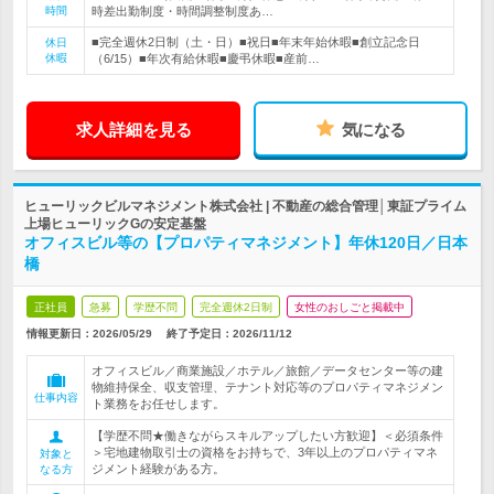
時間
時差出勤制度・時間調整制度あ…
■完全週休2日制（土・日）■祝日■年末年始休暇■創立記念日
休日
休暇
（6/15）■年次有給休暇■慶弔休暇■産前…
求人詳細を見る
気になる
ヒューリックビルマネジメント株式会社 | 不動産の総合管理│東証プライム
上場ヒューリックGの安定基盤
オフィスビル等の【プロパティマネジメント】年休120日／日本
橋
正社員
急募
学歴不問
完全週休2日制
女性のおしごと掲載中
情報更新日：2026/05/29
終了予定日：
2026/11/12
オフィスビル／商業施設／ホテル／旅館／データセンター等の建
物維持保全、収支管理、テナント対応等のプロパティマネジメン
仕事内容
ト業務をお任せします。
【学歴不問★働きながらスキルアップしたい方歓迎】＜必須条件
＞宅地建物取引士の資格をお持ちで、3年以上のプロパティマネ
対象と
ジメント経験がある方。
なる方