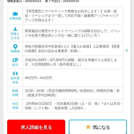
情報更新日：2026/03/13
終了予定日：
2026/09/10
【管理運営とマーケティング業務をお任せします！】企画・販
促・リーシングまで一貫して対応可能！裁量権アップ×キャリア
仕事内容
アップ目指せます！
商業施設の運営やテナントリーシングの経験を活かして、イベン
対象と
トや企画で横浜赤レンガを一緒に盛り上げたい方！
なる方
神奈川県横浜市中区新港1-1-1 【雇入れ直後】上記事業所 【変更
の範囲】会社の定める事業所（転勤…
勤務地
月給241,500円～327,800円※経験、能力を考慮のうえ決定しま
す。※試用期間6ヶ月（条件変更なし）
給与
452万円～614万円
初年度
年収
10:00～19:00 （所定労働時間8時間／休憩60分）時間外労働：有
勤務
時間
（残業月平均20時間）
【年間休日120日】・完全週休2日制（土・日・祝）└または月10
休日
休暇
休制（シフト制）・有給休暇（入社時3…
求人詳細を見る
気になる