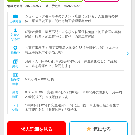
情報更新日：2026/02/27
終了予定日：
2026/08/27
ショッピングモール等のテナント店舗における、入退去時の解
体・原状回復工事に関わる施工管理業務全般。
仕事内容
経験者優遇！学歴不問！＜必須＞普通運転免許／施工管理の実務
対象と
経験＜歓迎＞施工管理技士資格、内装工事経験
なる方
＜東京事務所＞ 東京都豊島区池袋2-63-4 光映ビル401 ＜本社＞
埼玉県所沢市小手指元町2-…
勤務地
月給36万円～84万円※試用期間3ヶ月（待遇変更なし）※経験・
スキルを考慮の上、決定します
給与
500万円～1000万円
初年度
年収
9:00～18:00 （実働8時間／休憩60分）※時間外労働あり（月平均
勤務
時間
20時間以下）※夜勤は多くあ…
* 年間休日125日* 完全週休2日制（土日祝）※土曜出勤が発生す
休日
休暇
る可能性あり（振替休日）* 有給休…
求人詳細を見る
気になる