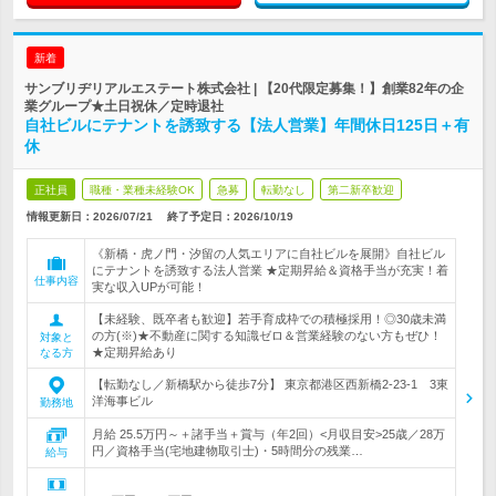
新着
サンブリヂリアルエステート株式会社 | 【20代限定募集！】創業82年の企
業グループ★土日祝休／定時退社
自社ビルにテナントを誘致する【法人営業】年間休日125日＋有
休
正社員
職種・業種未経験OK
急募
転勤なし
第二新卒歓迎
情報更新日：2026/07/21
終了予定日：
2026/10/19
《新橋・虎ノ門・汐留の人気エリアに自社ビルを展開》自社ビル
にテナントを誘致する法人営業 ★定期昇給＆資格手当が充実！着
仕事内容
実な収入UPが可能！
【未経験、既卒者も歓迎】若手育成枠での積極採用！◎30歳未満
の方(※)★不動産に関する知識ゼロ＆営業経験のない方もぜひ！
対象と
★定期昇給あり
なる方
【転勤なし／新橋駅から徒歩7分】 東京都港区西新橋2-23-1 3東
洋海事ビル
勤務地
月給 25.5万円～＋諸手当＋賞与（年2回）<月収目安>25歳／28万
円／資格手当(宅地建物取引士)・5時間分の残業…
給与