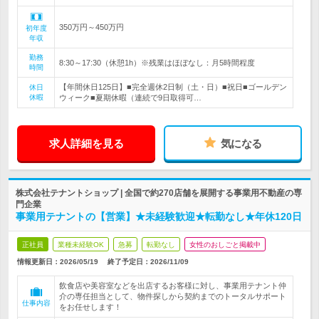
350万円～450万円
初年度
年収
勤務
8:30～17:30（休憩1h）※残業はほぼなし：月5時間程度
時間
【年間休日125日】■完全週休2日制（土・日）■祝日■ゴールデン
休日
休暇
ウィーク■夏期休暇（連続で9日取得可…
求人詳細を見る
気になる
株式会社テナントショップ | 全国で約270店舗を展開する事業用不動産の専
門企業
事業用テナントの【営業】★未経験歓迎★転勤なし★年休120日
正社員
業種未経験OK
急募
転勤なし
女性のおしごと掲載中
情報更新日：2026/05/19
終了予定日：
2026/11/09
飲食店や美容室などを出店するお客様に対し、事業用テナント仲
介の専任担当として、物件探しから契約までのトータルサポート
仕事内容
をお任せします！