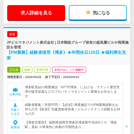
求人詳細を見る
気になる
新着
JPビルマネジメント株式会社 | 日本郵政グループ保有の超高層ビルや商業施
設を管理
【PM業務】経験者採用《博多》★年間休日125日 ★福利厚生充
実
正社員
急募
学歴不問
女性のおしごと掲載中
情報更新日：2026/05/28
終了予定日：
2026/09/10
博多駅直結の商業施設「KITTE博多」における、テナント運営管
理や販売促進などのプロパティマネジメント業務をお任せしま
仕事内容
す。
経験者募集！学歴不問！【必須】商業施設でのPM業務経験をお
持ちの方【歓迎】宅建資格保有者／ビルメンテナンス経験をお持
対象と
ちの方
なる方
【博多営業所】 福岡県福岡市博多区博多駅中央街9-1 ※「博多
駅」直結 ※将来的に転勤の可能性あり…
勤務地