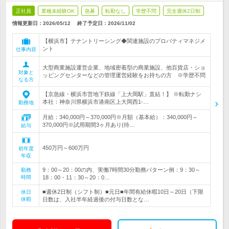
正社員
業種未経験OK
急募
転勤なし
学歴不問
完全週休2日制
情報更新日：2026/05/12
終了予定日：
2026/11/02
【横浜市】テナントリーシング◆関連施設のプロパティマネジメ
ント
仕事内容
大型商業施設運営企業、地域密着型の商業施設、他百貨店・ショ
対象と
ッピングセンターなどの管理運営経験をお持ちの方 ※学歴不問
なる方
【京急線・横浜市営地下鉄線「上大岡駅」直結！】 ※転勤ナシ
本社：神奈川県横浜市港南区上大岡西1-…
勤務地
月給：340,000円～370,000円※月額（基本給）：340,000円～
370,000円※試用期間3ヶ月あり(待…
給与
450万円～600万円
初年度
年収
9：00～20：00の内、実働7時間30分勤務パターン例：9：30～
勤務
時間
18：00・11：30～20：0…
■週休2日制（シフト制）■元日■年間有給休暇10日～20日（下限
休日
休暇
日数は、入社半年経過後の付与日数とな…