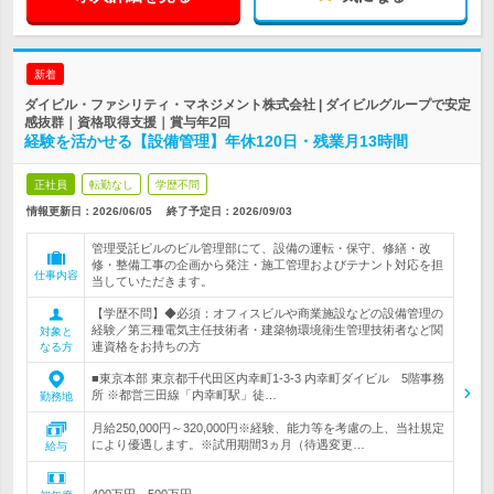
新着
ダイビル・ファシリティ・マネジメント株式会社 | ダイビルグループで安定
感抜群｜資格取得支援｜賞与年2回
経験を活かせる【設備管理】年休120日・残業月13時間
正社員
転勤なし
学歴不問
情報更新日：2026/06/05
終了予定日：
2026/09/03
管理受託ビルのビル管理部にて、設備の運転・保守、修繕・改
修・整備工事の企画から発注・施工管理およびテナント対応を担
仕事内容
当していただきます。
【学歴不問】◆必須：オフィスビルや商業施設などの設備管理の
経験／第三種電気主任技術者・建築物環境衛生管理技術者など関
対象と
連資格をお持ちの方
なる方
■東京本部 東京都千代田区内幸町1-3-3 内幸町ダイビル 5階事務
所 ※都営三田線「内幸町駅」徒…
勤務地
月給250,000円～320,000円※経験、能力等を考慮の上、当社規定
により優遇します。※試用期間3ヵ月（待遇変更…
給与
400万円～500万円