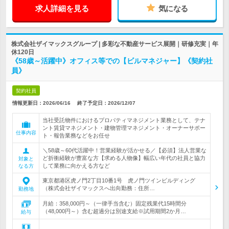
求人詳細を見る
気になる
株式会社ザイマックスグループ | 多彩な不動産サービス展開｜研修充実｜年
休120日
《58歳～活躍中》オフィス等での【ビルマネジャー】《契約社
員》
契約社員
情報更新日：2026/06/16
終了予定日：
2026/12/07
当社受託物件におけるプロパティマネジメント業務として、テナ
ント賃貸マネジメント・建物管理マネジメント・オーナーサポー
仕事内容
ト・報告業務などをお任せ
＼58歳～60代活躍中！営業経験が活かせる／【必須】法人営業な
ど折衝経験が豊富な方【求める人物像】幅広い年代の社員と協力
対象と
して業務に向かえる方など
なる方
東京都港区虎ノ門2丁目10番1号 虎ノ門ツインビルディング
（株式会社ザイマックスへ出向勤務：住所…
勤務地
月給：358,000円～（一律手当含む）固定残業代15時間分
（48,000円～）含む超過分は別途支給※試用期間2か月…
給与