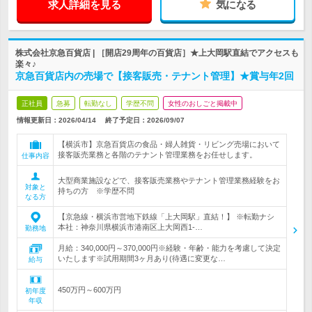
求人詳細を見る
気になる
株式会社京急百貨店 | ［開店29周年の百貨店］★上大岡駅直結でアクセスも
楽々♪
京急百貨店内の売場で【接客販売・テナント管理】★賞与年2回
正社員
急募
転勤なし
学歴不問
女性のおしごと掲載中
情報更新日：2026/04/14
終了予定日：
2026/09/07
【横浜市】京急百貨店の食品・婦人雑貨・リビング売場において
接客販売業務と各階のテナント管理業務をお任せします。
仕事内容
大型商業施設などで、接客販売業務やテナント管理業務経験をお
対象と
持ちの方 ※学歴不問
なる方
【京急線・横浜市営地下鉄線「上大岡駅」直結！】 ※転勤ナシ
本社：神奈川県横浜市港南区上大岡西1-…
勤務地
月給：340,000円～370,000円※経験・年齢・能力を考慮して決定
いたします※試用期間3ヶ月あり(待遇に変更な…
給与
450万円～600万円
初年度
年収