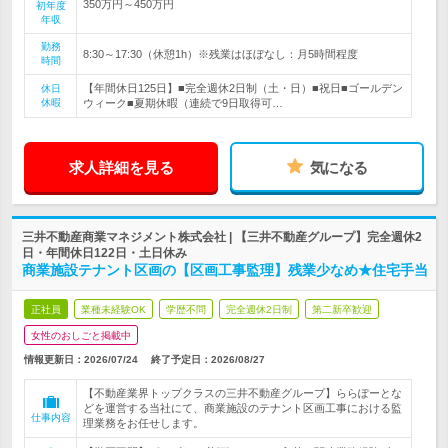
350万円～450万円
初年度
年収
勤務
8:30～17:30（休憩1h）※残業はほぼなし：月5時間程度
時間
【年間休日125日】■完全週休2日制（土・日）■祝日■ゴールデン
休日
休暇
ウィーク■夏期休暇（連続で9日取得可…
求人詳細を見る
気になる
三井不動産商業マネジメント株式会社 | 【三井不動産グループ】完全週休2
日・年間休日122日・土日休み
商業施設テナント区画の【区画工事監理】残業少なめ★住宅手当
正社員
業種未経験OK
学歴不問
完全週休2日制
第二新卒歓迎
女性のおしごと掲載中
情報更新日：2026/07/24
終了予定日：
2026/08/27
【不動産業界トップクラスの三井不動産グループ】ららぽーとな
どを運営する当社にて、商業施設のテナント区画工事における監
仕事内容
理業務をお任せします。