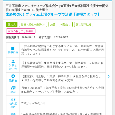
三井不動産ファシリティーズ株式会社 | ★面接1回★福利厚生充実★年間休
日120日以上★20~60代活躍中
未経験OK！プライム上場グループで活躍【清掃スタッフ】
正社員
職種・業種未経験OK
急募
転勤なし
第二新卒歓迎
女性のおしごと掲載中
情報更新日：2026/06/18
終了予定日：
2026/09/07
三井不動産の物件を中心とするオフィスビル・商業施設・大型複
合施設などの清掃業務をお任せします。20～60代の幅広い層が活
仕事内容
躍しています！
【未経験者歓迎】◆高卒以上◆既卒・第二新卒歓迎 ※前職の雇
対象と
用形態や転職回数、離職期間などは一切問いません。
なる方
【東京都、埼玉県、千葉県、神奈川県】 ★転居を伴う転勤なし
★住まいを考慮して勤務地を決定 ★交通…
勤務地
月給：206,000円 + 各種手当 + 賞与（昨年度実績2カ月分）＼定期
的に給与のベースアップを実施！／2023年…
給与
288万円～340万円
初年度
年収
1か月単位の変形労働時間制（週平均40時間以内）# ＜勤務時間
勤務