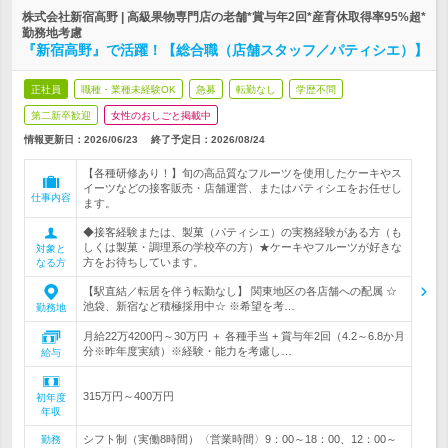
株式会社新宿高野 | 高級果物専門店の老舗*賞与年2回*産育休取得率95%超*
勤務地考慮
『新宿高野』で活躍！【総合職（店舗スタッフ／パティシエ）】
正社員
職種・業種未経験OK
急募
転勤なし
学歴不問
第二新卒歓迎
女性のおしごと掲載中
情報更新日：2026/06/23
終了予定日：
2026/08/24
【各種研修あり！】旬の高品質なフルーツを使用したケーキやス
イーツなどの接客販売・店舗運営、またはパティシエをお任せし
仕事内容
ます。
◆接客経験または、製菓（パティシエ）の実務経験がある方（も
しくは製菓・調理系の学校卒の方）★ケーキやフルーツが好きな
対象と
方をお待ちしています。
なる方
【駅直結／転居を伴う転勤なし】 関東地区の各店舗への配属 ☆
池袋、新宿など積極採用中☆ ※希望を考…
勤務地
月給22万4200円～30万円 ＋ 各種手当 + 賞与年2回（4.2～6.8か月
分※昨年度実績）※経験・能力を考慮し…
給与
315万円～400万円
初年度
年収
シフト制（実働8時間）〈営業時間〉9：00～18：00、12：00～
勤務