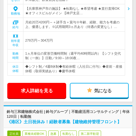
【兵庫県神戸市の施設】 ★転勤なし ★希望考慮 ★直行直帰OK
★オフィスビルがメイン 【神戸支店…
勤務地
月給20万4200円～＋諸手当＋賞与※年齢、経験、能力を考慮の
上、優遇します。※試用期間3ヵ月あり（待遇の変更なし）…
給与
279万円～304万円
初年度
年収
1ヵ月単位の変形労働時間制（週平均40時間以内）【シフト交代
勤務
時間
制（一例）】日勤／9:00～18:00夜…
◆シフト制／4週8休制◆有給休暇（入社日に付与）◆産前・産後
休日
休暇
休暇（取得実績あり）◆慶弔休暇
求人詳細を見る
気になる
鈴与三和建物株式会社 | 鈴与グループ｜不動産活用コンサルティング｜年休
120日｜転勤無
《港区》土日祝休み！経験者募集【建物維持管理フロント】
正社員
業種未経験OK
急募
転勤なし
第二新卒歓迎