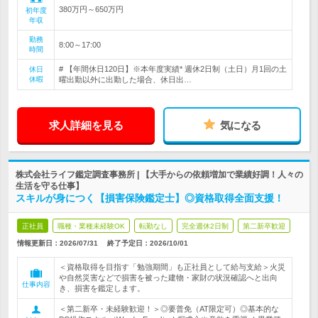
380万円～650万円
初年度
年収
勤務
8:00～17:00
時間
# 【年間休日120日】※本年度実績* 週休2日制（土日）月1回の土
休日
休暇
曜出勤以外に出勤した場合、休日出…
求人詳細を見る
気になる
株式会社ライフ鑑定調査事務所 | 【大手からの依頼増加で業績好調！人々の
生活を守る仕事】
スキルが身につく【損害保険鑑定士】◎資格取得全面支援！
正社員
職種・業種未経験OK
転勤なし
完全週休2日制
第二新卒歓迎
情報更新日：2026/07/31
終了予定日：
2026/10/01
＜資格取得を目指す「勉強期間」も正社員として給与支給＞火災
や自然災害などで損害を被った建物・家財の状況確認へと出向
仕事内容
き、損害を鑑定します。
＜第二新卒・未経験歓迎！＞◎要普免（AT限定可）◎基本的な