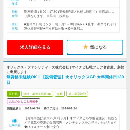
年収
勤務時間：8:00～17:30 (実働8時間／休憩 1時間半）※店舗によ
勤務
時間
り異なります。※早出・残業あ…
■週休２日制（シフト制・月9～10日休み）■夏季・冬季それぞれ
休日
休暇
連休取得可能■年次有給休暇 ■慶弔休暇…
求人詳細を見る
気になる
オリックス・ファシリティーズ株式会社 | マイナビ転職フェア名古屋、京都
に出展します！
無資格未経験OK！【設備管理】★オリックスGP ★年間休日130
日
正社員
職種・業種未経験OK
急募
第二新卒歓迎
女性のおしごと掲載中
情報更新日：2026/06/30
終了予定日：
2026/08/24
【資格手当は最大75,000円/月】オフィスビルや複合施設・病院な
どで電気や空調の設備管理・メンテナンスをご担当いただきます
仕事内容
◆OJT＆チーム制で安心！