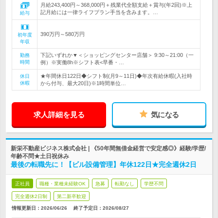
月給243,400円～368,000円＋残業代全額支給＋賞与(年2回)※上
記月給には一律ライフプラン手当を含みます。…
給与
390万円～580万円
初年度
年収
下記いずれか▼＜ショッピングセンター店舗＞ 9:30～21:00（一
勤務
時間
例）※実働8h※シフト表<早番・…
★年間休日122日◆シフト制(月9～11日)◆年次有給休暇(入社時
休日
休暇
から付与、最大20日)※1時間単位…
求人詳細を見る
気になる
新栄不動産ビジネス株式会社 | 《50年間無借金経営で安定感◎》経験/学歴/
年齢不問★土日祝休み
最後の転職先に！【ビル設備管理】年休122日★完全週休2日
正社員
職種・業種未経験OK
急募
転勤なし
学歴不問
完全週休2日制
第二新卒歓迎
情報更新日：2026/06/26
終了予定日：
2026/08/27