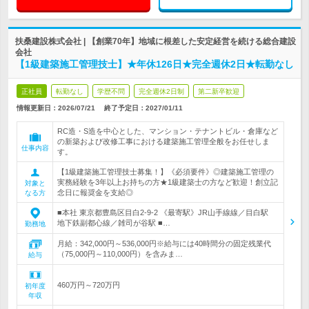
扶桑建設株式会社 | 【創業70年】地域に根差した安定経営を続ける総合建設
会社
【1級建築施工管理技士】★年休126日★完全週休2日★転勤なし
正社員
転勤なし
学歴不問
完全週休2日制
第二新卒歓迎
情報更新日：2026/07/21
終了予定日：
2027/01/11
RC造・S造を中心とした、マンション・テナントビル・倉庫など
の新築および改修工事における建築施工管理全般をお任せしま
仕事内容
す。
【1級建築施工管理技士募集！】《必須要件》◎建築施工管理の
実務経験を3年以上お持ちの方★1級建築士の方など歓迎！創立記
対象と
念日に報奨金を支給◎
なる方
■本社 東京都豊島区目白2-9-2 《最寄駅》JR山手線線／目白駅
地下鉄副都心線／雑司が谷駅 ■…
勤務地
月給：342,000円～536,000円※給与には40時間分の固定残業代
（75,000円～110,000円）を含みま…
給与
460万円～720万円
初年度
年収