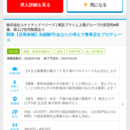
求人詳細を見る
気になる
株式会社ユナイテッドベジーズ | 東証プライム上場グループの安定性■研
修、借上げ住宅制度あり
関東【店長候補】未経験可/あなたの考えで青果店をプロデュー
ス
正社員
職種・業種未経験OK
急募
学歴不問
第二新卒歓迎
情報更新日：2026/07/28
終了予定日：
2027/01/18
【大きな裁量権が魅力！】売り場のプロデュースをお任せします
仕事内容
【職種・業界未経験の方大歓迎！】人と関わること、喜んでもら
対象と
うことが好きな方◎生鮮食品の販売経験がある方は優遇します！
なる方
【東京・神奈川・埼玉・千葉の各店舗で募集中！】 東京エリア
江戸川区 足立区 東大和市 神奈川エリ…
勤務地
月給：23.3万円～29万円※固定残業代を含む （19,350円以上/12
時間）※固定残業代は残業がない場合も支給し…
給与
340万円～400万円
初年度