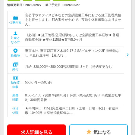
情報更新日：2026/02/27
終了予定日：
2026/08/27
官公庁やオフィスビルなどの空調設備工事における施工監理業務
をお任せします。都内案件が中心で、夜勤や休日出勤はありませ
仕事内容
ん。
《必須》■ 施工管理/監理経験もしくは空調設備工事経験 ■ 普通
対象と
自動車免許 ★年休115日★賞与5.0ヶ月
なる方
東京本社: 東京都江東区木場2-17-2 SAビルディング2F ※転勤な
し ※直行直帰可 【雇入れ…
勤務地
月給: 320,000円~380,000円試用期間: 3ヶ月（待遇変更なし）
給与
550万円～650万円
初年度
年収
8:50~17:35（実働7時間45分）休憩: 60分残業: あり ※残業全社平
勤務
時間
均: 30時間前後 …
★年間休日: 115日完全週休二日制（土曜・日曜・祝日）有給休
休日
休暇
暇: 10~20日 ※有給消化50%以…
求人詳細を見る
気になる