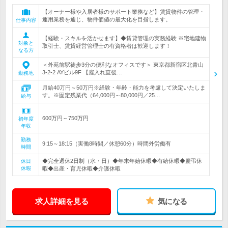
【オーナー様や入居者様のサポート業務など】賃貸物件の管理・
運用業務を通じ、物件価値の最大化を目指します。
仕事内容
【経験・スキルを活かせます】◆賃貸管理の実務経験 ※宅地建物
対象と
取引士、賃貸経営管理士の有資格者は歓迎します！
なる方
＜外苑前駅徒歩3分の便利なオフィスです＞ 東京都新宿区北青山
3-2-2 AYビル9F 【雇入れ直後…
勤務地
月給40万円～50万円※経験・年齢・能力を考慮して決定いたしま
す。※固定残業代（64,000円～80,000円／25…
給与
600万円～750万円
初年度
年収
勤務
9:15～18:15（実働8時間／休憩60分）時間外労働有
時間
◆完全週休2日制（水・日）◆年末年始休暇◆有給休暇◆慶弔休
休日
休暇
暇◆出産・育児休暇◆介護休暇
求人詳細を見る
気になる