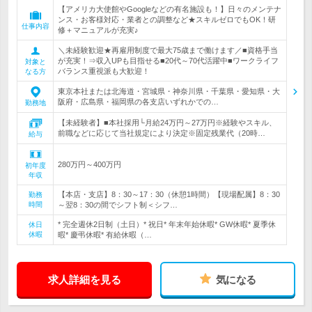
【アメリカ大使館やGoogleなどの有名施設も！】日々のメンテナ
ンス・お客様対応・業者との調整など★スキルゼロでもOK！研
仕事内容
修＋マニュアルが充実♪
＼未経験歓迎★再雇用制度で最大75歳まで働けます／■資格手当
が充実！⇒収入UPも目指せる■20代～70代活躍中■ワークライフ
対象と
バランス重視派も大歓迎！
なる方
東京本社または北海道・宮城県・神奈川県・千葉県・愛知県・大
阪府・広島県・福岡県の各支店いずれかでの…
勤務地
【未経験者】■本社採用└月給24万円～27万円※経験やスキル、
前職などに応じて当社規定により決定※固定残業代（20時…
給与
280万円～400万円
初年度
年収
【本店・支店】8：30～17：30（休憩1時間）【現場配属】8：30
勤務
時間
～翌8：30の間でシフト制＜シフ…
* 完全週休2日制（土日）* 祝日* 年末年始休暇* GW休暇* 夏季休
休日
休暇
暇* 慶弔休暇* 有給休暇（…
求人詳細を見る
気になる