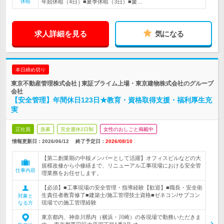
休暇
年始休暇（4日）■夏季休暇（3日）■慶…
求人詳細を見る
気になる
本日締め切り
東京不動産管理株式会社 | 東証プライム上場・東京建物株式会社のグループ
会社
【安全管理】年間休日123日★教育・資格取得支援・福利厚生充
実
正社員
急募
完全週休2日制
女性のおしごと掲載中
情報更新日：2026/06/12
終了予定日：
2026/08/10
【第二創業期の中核メンバーとして活躍】オフィスビルなどの大
規模改修から小修繕まで、リニューアル工事現場における安全管
仕事内容
理業務をお任せします。
【必須】■工事現場の安全管理・指導経験【歓迎】■職長・安全衛
生責任者教育修了■建築士/施工管理技士資格■ゼネコン/サブコン
対象と
現場での施工管理経験
なる方
東京都内、神奈川県内（横浜・川崎）の各現場で勤務いただきま