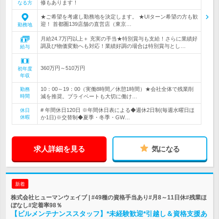
修もあります！
なる方
★ご希望を考慮し勤務地を決定します。 ★UIターン希望の方も歓
迎！ 首都圏139店舗の直営店（東京…
勤務地
月給24.7万円以上＋ 充実の手当★特別賞与も支給！さらに業績好
調及び物価変動へも対応！業績好調の場合は特別賞与とし…
給与
360万円～510万円
初年度
年収
10：00～19：00（実働8時間／休憩1時間）★会社全体で残業削
勤務
時間
減を推奨。プライベートも大切に働け…
# 年間休日120日 ※年間休日表による◆週休2日制(毎週水曜日ほ
休日
休暇
か1日)※交替制◆夏季・冬季・GW…
求人詳細を見る
気になる
新着
株式会社ヒューマンウェイブ | #49種の資格手当あり#月8～11日休#残業ほ
ぼなし#定着率98％
【ビルメンテナンススタッフ】*未経験歓迎*引越し＆資格支援あ