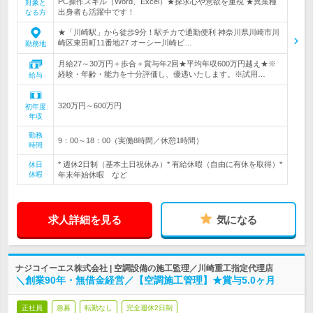
PC操作スキル（Word、Excel）★探求心や意欲を重視 ★異業種
対象と
出身者も活躍中です！
なる方
★「川崎駅」から徒歩9分！駅チカで通勤便利 神奈川県川崎市川
崎区東田町11番地27 オーシー川崎ビ…
勤務地
月給27～30万円＋歩合＋賞与年2回★平均年収600万円越え★※
経験・年齢・能力を十分評価し、優遇いたします。※試用…
給与
320万円～600万円
初年度
年収
勤務
9：00～18：00（実働8時間／休憩1時間）
時間
* 週休2日制（基本土日祝休み）* 有給休暇（自由に有休を取得）*
休日
休暇
年末年始休暇 など
求人詳細を見る
気になる
ナジコイーエス株式会社 | 空調設備の施工監理／川崎重工指定代理店
＼創業90年・無借金経営／【空調施工管理】★賞与5.0ヶ月
正社員
急募
転勤なし
完全週休2日制