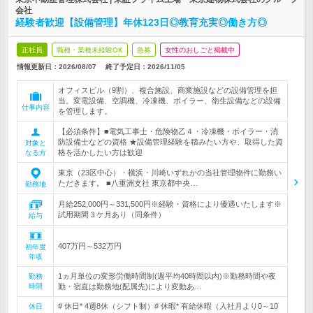
会社
経験者歓迎【設備管理】年休123日◎教育充実◎働き方◎
正社員
職種・業種未経験OK
急募
女性のおしごと掲載中
情報更新日：2026/08/07
終了予定日：
2026/11/05
オフィスビル（9割）、複合施設、商業施設などの設備管理を担
当。変電設備、空調機、冷凍機、ボイラー、衛生設備などの設備
仕事内容
を管理します。
【必須条件】■電気工事士・危険物乙４・冷凍機・ボイラー・消
防設備士などの資格 ★設備管理経験を積みたい方や、取得した資
対象と
格を活かしたい方は歓迎
なる方
東京（23区中心）・横浜・川崎いずれかの当社管理物件に勤務い
ただきます。 ■八重洲支社 東京都中央…
勤務地
月給252,000円～331,500円※経験・資格により優遇いたします※
試用期間３ケ月あり（同条件）
給与
407万円～532万円
初年度
年収
1ヵ月単位の変形労働時間制(週平均40時間以内)※勤務時間や夜
勤務
時間
勤・宿直は勤務地(配属先)により変動あ…
# 休日* 4週8休（シフト制）# 休暇* 有給休暇（入社月より0～10
休日