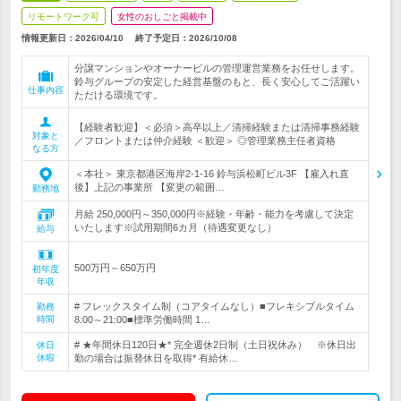
リモートワーク可
女性のおしごと掲載中
情報更新日：2026/04/10
終了予定日：
2026/10/08
分譲マンションやオーナービルの管理運営業務をお任せします。
鈴与グループの安定した経営基盤のもと、長く安心してご活躍い
仕事内容
ただける環境です。
【経験者歓迎】＜必須＞高卒以上／清掃経験または清掃事務経験
対象と
／フロントまたは仲介経験 ＜歓迎＞ ◎管理業務主任者資格
なる方
＜本社＞ 東京都港区海岸2-1-16 鈴与浜松町ビル3F 【雇入れ直
後】上記の事業所 【変更の範囲…
勤務地
月給 250,000円～350,000円※経験・年齢・能力を考慮して決定
いたします※試用期間6カ月（待遇変更なし）
給与
500万円～650万円
初年度
年収
# フレックスタイム制（コアタイムなし）■フレキシブルタイム
勤務
時間
8:00～21:00■標準労働時間 1…
# ★年間休日120日★* 完全週休2日制（土日祝休み） ※休日出
休日
休暇
勤の場合は振替休日を取得* 有給休…