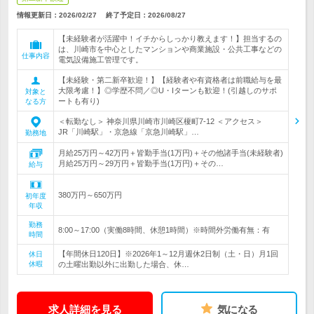
情報更新日：2026/02/27
終了予定日：
2026/08/27
【未経験者が活躍中！イチからしっかり教えます！】担当するの
は、川崎市を中心としたマンションや商業施設・公共工事などの
仕事内容
電気設備施工管理です。
【未経験・第二新卒歓迎！】【経験者や有資格者は前職給与を最
大限考慮！】◎学歴不問／◎U・Iターンも歓迎！(引越しのサポ
対象と
ートも有り)
なる方
＜転勤なし＞ 神奈川県川崎市川崎区榎町7-12 ＜アクセス＞
JR「川崎駅」・京急線「京急川崎駅」…
勤務地
月給25万円～42万円＋皆勤手当(1万円)＋その他諸手当(未経験者)
月給25万円～29万円＋皆勤手当(1万円)＋その…
給与
380万円～650万円
初年度
年収
勤務
8:00～17:00（実働8時間、休憩1時間）※時間外労働有無：有
時間
【年間休日120日】※2026年1～12月週休2日制（土・日）月1回
休日
休暇
の土曜出勤以外に出勤した場合、休…
求人詳細を見る
気になる