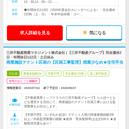
時間
10：30,12：00～13：…
◆年間休日114日（2026年度会社カレンダーによる）・完全週休
休日
休暇
2日制（土・日）・年末年始休暇・ゴー…
求人詳細を見る
気になる
三井不動産商業マネジメント株式会社 | 【三井不動産グループ】完全週休2
日・年間休日122日・土日休み
商業施設テナント区画の【区画工事監理】残業少なめ★住宅手当
正社員
業種未経験OK
学歴不問
完全週休2日制
第二新卒歓迎
女性のおしごと掲載中
情報更新日：2026/07/24
終了予定日：
2026/08/27
【不動産業界トップクラスの三井不動産グループ】ららぽーとな
どを運営する当社にて、商業施設のテナント区画工事における監
仕事内容
理業務をお任せします。
【学歴不問】《いずれか必須》テナント入替の関連業務経験3年
以上／内装監理業務の経験 ★産休・育休復帰率はほぼ100％ ★資
対象と
格取得支援もあり！
なる方