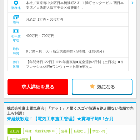
本社／東京都中央区日本橋浜町2-31-1 浜町センタービル 西日本
支店／大阪府大阪市中央区備後町4…
勤務地
月給24.1万円～36.5万円
給与
400万円～700万円
初年度
年収
勤務
9：30～18：00（所定労働時間7.5時間、休憩60分）
時間
【年間休日122日】※昨年度実績■完全週休2日制（土日祝）■リ
休日
休暇
フレッシュ休暇■ワンウィーク休暇■年次…
求人詳細を見る
気になる
株式会社富士電気商会 | 「アッ！」と驚くスゴイ待遇★絶え間ない依頼で売
上も好調！
未経験歓迎！【電気工事施工管理】★賞与平均8.1か月
正社員
職種・業種未経験OK
急募
転勤なし
学歴不問
第二新卒歓迎