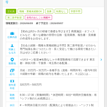
り
正社員
職種・業種未経験OK
急募
転勤なし
学歴不問
第二新卒歓迎
女性のおしごと掲載中
情報更新日：2026/06/09
終了予定日：
2026/09/07
【初めは約3ヶ月の研修で基礎を学びます】商業施設・オフィス
ビルなど、様々な建物の管理や点検・監視業務、報告書・見積書
仕事内容
の作成等をお任せします。
【社会人経験・職種＆業種経験は不問】第二新卒歓迎／ゼロから
専門知識を身につけたい方・長く安定して働ける環境で働きたい
対象と
方はぜひご応募ください！
なる方
≪U/Iターン歓迎★転勤なし≫※希望勤務地で活躍できます 東京
都・神奈川県・千葉県・埼玉県の各配属…
勤務地
月給：23万円～32万円＋各種手当（資格・時間外等）+賞与年2回
※経験や年齢・前職の給与を考慮いたします。※上記には…
給与
320万円～500万円
初年度
年収
8:30～17:30（実働8時間）* 休憩時間：60分* 時間外労働有無：有
勤務
時間
└シフト制のため残業ほと…
# ～年間休日最大132日（配属先により前後あり）～* シフト制
休日