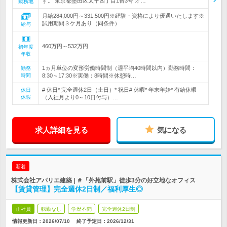
す。 東京都墨田区太平四丁目1番3号 オ…
勤務地
月給284,000円～331,500円※経験・資格により優遇いたします※
試用期間３ケ月あり（同条件）
給与
460万円～532万円
初年度
年収
1ヵ月単位の変形労働時間制（週平均40時間以内）勤務時間：
勤務
時間
8:30～17:30※実働：8時間※休憩時…
# 休日* 完全週休2日（土日）* 祝日# 休暇* 年末年始* 有給休暇
休日
休暇
（入社月より0～10日付与）…
求人詳細を見る
気になる
新着
株式会社アパリエ建築 | ＃「外苑前駅」徒歩3分の好立地なオフィス
【賃貸管理】完全週休2日制／福利厚生◎
正社員
転勤なし
学歴不問
完全週休2日制
情報更新日：2026/07/10
終了予定日：
2026/12/31