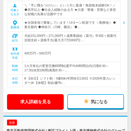
＼「手に職をつけたい」という方に最適！無資格未経験OK！／
◆高卒以上 ◆社会人経験のある方 ★介護・警備・営業など多彩
対象と
な前職の先輩が活躍中です
なる方
★全国各地で募集しています！UIターン歓迎です ＜勤務地＞ ◆
東京都内 ◆神奈川（川崎、横浜） ◆…
勤務地
月給231,000円～271,000円＋成果業績給（賞与）年4回＋残業代
全額支給＋資格手当(最大月7万5000円) …
給与
400万円～500万円
初年度
年収
1カ月単位の変形労働時間制(週平均40時間以内)日勤8:30～
勤務
時間
17:30(休憩1時間)夜勤8:30～…
# 【休日】シフト制：4週8休(年間休日130日 ※2026年度カレン
休日
休暇
ダー)# 【休暇】有給/慶弔/…
求人詳細を見る
気になる
新着
東京不動産管理株式会社 | 東証プライム上場・東京建物株式会社のグループ