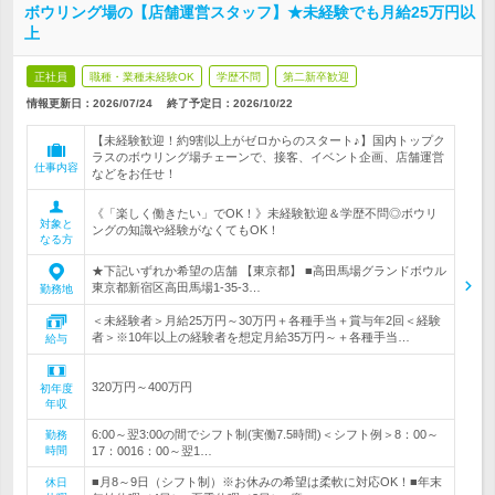
ボウリング場の【店舗運営スタッフ】★未経験でも月給25万円以
上
正社員
職種・業種未経験OK
学歴不問
第二新卒歓迎
情報更新日：2026/07/24
終了予定日：
2026/10/22
【未経験歓迎！約9割以上がゼロからのスタート♪】国内トップク
ラスのボウリング場チェーンで、接客、イベント企画、店舗運営
仕事内容
などをお任せ！
《「楽しく働きたい」でOK！》未経験歓迎＆学歴不問◎ボウリ
対象と
ングの知識や経験がなくてもOK！
なる方
★下記いずれか希望の店舗 【東京都】 ■高田馬場グランドボウル
東京都新宿区高田馬場1-35-3…
勤務地
＜未経験者＞月給25万円～30万円＋各種手当＋賞与年2回＜経験
者＞※10年以上の経験者を想定月給35万円～＋各種手当…
給与
320万円～400万円
初年度
年収
6:00～翌3:00の間でシフト制(実働7.5時間)＜シフト例＞8：00～
勤務
時間
17：0016：00～翌1…
■月8～9日（シフト制）※お休みの希望は柔軟に対応OK！■年末
休日