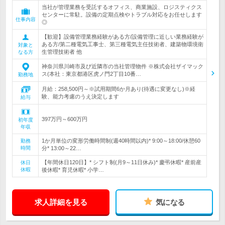
当社が管理業務を受託するオフィス、商業施設、ロジスティクス
センターに常駐。設備の定期点検やトラブル対応をお任せします
仕事内容
◎
【歓迎】設備管理業務経験がある方/設備管理に近しい業務経験が
ある方/第二種電気工事士、第三種電気主任技術者、建築物環境衛
対象と
生管理技術者 他
なる方
神奈川県川崎市及び近隣市の当社管理物件 ※株式会社ザイマック
ス(本社：東京都港区虎ノ門2丁目10番…
勤務地
月給：258,500円～※試用期間6か月あり(待遇に変更なし)※経
験、能力考慮のうえ決定します
給与
397万円～600万円
初年度
年収
1か月単位の変形労働時間制(週40時間以内)* 9:00～18:00/休憩60
勤務
時間
分* 13:00～22…
【年間休日120日】* シフト制(月9～11日休み)* 慶弔休暇* 産前産
休日
休暇
後休暇* 育児休暇* 小学…
求人詳細を見る
気になる