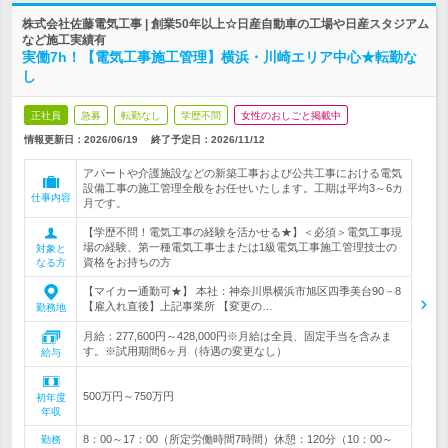
株式会社佐藤電気工事 | 創業50年以上☆日産自動車の工場や日産スタジアム
など施工実績有
実働7h！【電気工事施工管理】横浜・川崎エリア中心★転勤な
し
正社員
急募
転勤なし
学歴不問
女性のおしごと掲載中
情報更新日：2026/06/19
終了予定日：
2026/11/12
アパートや介護施設などの新築工事および公共工事における電気
設備工事の施工管理全般をお任せいたします。工期は平均3～6カ
仕事内容
月です。
【学歴不問！電気工事の経験を活かせる★】＜必須＞電気工事現
場の経験、第一種電気工事士または1級電気工事施工管理技士の
対象と
資格をお持ちの方
なる方
【マイカー通勤可★】 本社：神奈川県横浜市旭区四季美台90－8
【雇入れ直後】上記事業所 【変更の…
勤務地
月給：277,600円～428,000円※月給は全員、固定手当を含みま
す。※試用期間6ヶ月（待遇の変更なし）
給与
500万円～750万円
初年度
年収
8：00～17：00（所定労働時間7時間）休憩：120分（10：00～
勤務