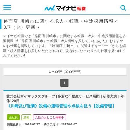
路面店 川崎市に関する求人・転職・中途採用情報＜
8/7（金）更新＞
マイナビ転職では「路面店 川崎市」に関連する転職・求人・中途採用情報を多
数掲載中!「路面店 川崎市」の転職・求人情報を探しているあなたにおすすめ
のお仕事を掲載しています。「路面店 川崎市」に関連するキーワードからも転
職・求人情報をお探しいただけるので、あなたにぴったりのお仕事を見つけて
みてください!
1～29件 (全29件中)
1
株式会社ザイマックスグループ | 多彩な不動産サービス展開｜研修充実｜年
休120日
《川崎及び近隣》設備の運転管理や点検を担う【設備管理】
正社員
急募
女性のおしごと掲載中
情報更新日：2026/07/17
終了予定日：
2027/01/07