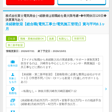
株式会社富士電気商会 | <経験者は前職給を最大限考慮>◆年間休日120日◆
決算賞与あり
未経験歓迎【総合職(電気工事士/電気施工管理)】賞与平均8.1ヶ
月
正社員
職種・業種未経験OK
急募
転勤なし
学歴不問
第二新卒歓迎
情報更新日：2026/07/31
終了予定日：
2026/10/01
【マイナビ転職から未経験入社の実績多数／サポート体制充実】
担当するのは、川崎市を中心としたマンションや・商業施設・公
仕事内容
共工事などに携わります。
【未経験・第二新卒歓迎】【資格取得に必要な費用は会社がサポ
ート】◎学歴不問／◎U・Iターンも歓迎！(引越しのサポートも
対象と
あり)
なる方
＜転勤なし＞ 神奈川県川崎市川崎区榎町7-12
勤務地
(未経験者)月給25万円～29万円＋皆勤手当(1万円)＋その他諸手当
(経験者)月給29万円～42万円＋皆勤手当(1万…
給与