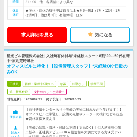
時間
21：00 他 各店舗により異な…
★産休・育休の取得率は95％以上★月8～9日（7月・12月・2月
休日
休暇
は月8日、他は月9日）有給休暇 ほか…
求人詳細を見る
気になる
星光ビル管理株式会社 | 入社時有休付与*未経験スタート8割*20～50代在籍
中*原則定時退社
オフィスビルに特化！【設備管理スタッフ】*未経験OK*日勤の
みOK
正社員
職種・業種未経験OK
急募
転勤なし
学歴不問
第二新卒歓迎
女性のおしごと掲載中
情報更新日：2026/07/31
終了予定日：
2026/10/29
【自社研修センターあり⇒設備の実物に触れながら学びます！】
オフィスビルに常駐し、設備の点検やメーターの検針などを担当
仕事内容
★資格取得支援あり
【設備の知識・資格・経験は不問！文系OK！】◎人柄重視◎第
二新卒・正社員デビューOK★報連相を大切にできる方★元アパ
対象と
レル販売、飲食店員も活躍中
なる方