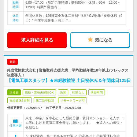
8:00～17:00 （所定労働時間：8時間0分）休憩：60分（12:00～
勤務
時間
13:00）時間外労働有…
年間休日数：126日完全週休二日制* 祝日* GW休暇* 夏季休暇（9
休日
休暇
日）* 年末年始休暇（9日）*…
求人詳細を見る
気になる
新着
共成電気株式会社 | 資格取得支援充実！平均勤続年数10年以上/フレックス
制度導入！
【電気工事スタッフ】★未経験歓迎 土日祝休み＆年間休日125日
正社員
職種・業種未経験OK
急募
転勤なし
学歴不問
完全週休2日制
第二新卒歓迎
リモートワーク可
情報更新日：2026/08/07
終了予定日：
2026/10/08
東京・神奈川を中心とした新築分譲・賃貸マンション、老人ホー
ム等における電気工事全般をお願いします。 ★遠方への出張・
仕事内容
夜勤なし
＼ 未経験者・第二新卒も大歓迎 ／ ◎高卒以上 ◎普通運転免許