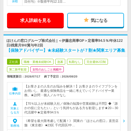
休暇
日付与）※取得平均12.1日…
求人詳細を見る
気になる
ほけんの窓口グループ株式会社 | ＜伊藤忠商事GP＞定着率94.5％/年休122
日/残業月9H/賞与年2回
【保険アドバイザー】★未経験スタートが７割★関東エリア募集
正社員
職種・業種未経験OK
急募
転勤なし
完全週休2日制
第二新卒歓迎
女性のおしごと掲載中
情報更新日：2026/07/17
終了予定日：
2026/08/20
【お客さまの人生のお悩みを解決！】お客さまのライフプランを
お伺いし、最適な保険商品を一緒に考えていくアドバイザー業
仕事内容
務。★訪問・個人ノルマなし
【70％以上が未経験入社／保険の知識や営業経験は不問】◆「誰
かの役に立ちたい」という気持ちがある方を歓迎します★20～30
対象と
代活躍中★定着率94.5％
なる方
《希望を最大限考慮して配属！》 関東の「ほけんの窓口」直営店
舗 《東京都》 ■23区 千代田区/中…
勤務地