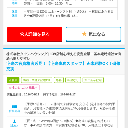
時間
帯例＞ 日勤 8:00～16:30 早…
＜年間休日120日以上＞■シフト制（4週8休） ＋祝日にあたる日
休日
休暇
数分■夏季休暇（4日）■冬季休暇（3…
求人詳細を見る
気になる
株式会社タウンハウジング | 139店舗を構える安定企業！基本定時退社★有
給も取りやすい
宅建の有資格者必見！【宅建事務スタッフ】★未経験OK！研修
充実
正社員
職種・業種未経験OK
急募
転勤なし
第二新卒歓迎
女性のおしごと掲載中
情報更新日：2026/06/26
終了予定日：
2026/08/27
【手厚い研修×チーム体制で未経験者も安心♪】賃貸住宅の契約手
続き、お客様への重要事項説明などをお任せします。★若手活躍
仕事内容
中の風通しの良い社風
【夏・冬・GWの年3回は7～9休み】◆宅建の資格をお持ちの
方 ◆45歳までの方 ※実務未経験者もOK。入社後は丁寧な研
対象と