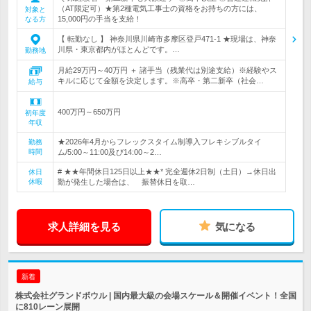
（AT限定可）★第2種電気工事士の資格をお持ちの方には、
対象と
15,000円の手当を支給！
なる方
【 転勤なし 】 神奈川県川崎市多摩区登戸471-1 ★現場は、神奈
川県・東京都内がほとんどです。…
勤務地
月給29万円～40万円 ＋ 諸手当（残業代は別途支給）※経験やス
キルに応じて金額を決定します。※高卒・第二新卒（社会…
給与
400万円～650万円
初年度
年収
★2026年4月からフレックスタイム制導入フレキシブルタイ
勤務
時間
ム/5:00～11:00及び14:00～2…
# ★★年間休日125日以上★★* 完全週休2日制（土日）→休日出
休日
休暇
勤が発生した場合は、 振替休日を取…
求人詳細を見る
気になる
新着
株式会社グランドボウル | 国内最大級の会場スケール＆開催イベント！全国
に810レーン展開