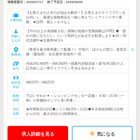
情報更新日：2026/07/17
終了予定日：
2026/08/20
【お客さまの人生のお悩みを解決！】お客さまのライフプランを
お伺いし、最適な保険商品を一緒に考えていくアドバイザー業
仕事内容
務。★訪問・個人ノルマなし
【70％以上が未経験入社／保険の知識や営業経験は不問】◆「誰
かの役に立ちたい」という気持ちがある方を歓迎します★20～30
対象と
代活躍中★定着率94.5％
なる方
《希望を最大限考慮して配属！》 中部の「ほけんの窓口」直営店
舗 《愛知県》 名古屋市/安城市/一宮…
勤務地
月給243,400円～368,000円＋残業代全額支給＋賞与(年2回)※上
記月給には一律ライフプラン手当を含みます。…
給与
380万円～580万円
初年度
年収
下記いずれか▼＜ショッピングセンター店舗＞ 9:30～21:00（一
勤務
時間
例）※実働8h※シフト表<早番・…
★年間休日122日◆シフト制(月9～11日)◆年次有給休暇(入社時
休日
休暇
から付与、最大20日)※1時間単位…
求人詳細を見る
気になる