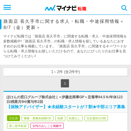
路面店 長久手市に関する求人・転職・中途採用情報＜
8/7（金）更新＞
マイナビ転職では「路面店 長久手市」に関連する転職・求人・中途採用情報を
多数掲載中!「路面店 長久手市」の転職・求人情報を探しているあなたにおす
すめのお仕事を掲載しています。「路面店 長久手市」に関連するキーワードか
らも転職・求人情報をお探しいただけるので、あなたにぴったりのお仕事を見
つけてみてください!
1～2件 (全2件中)
1
ほけんの窓口グループ株式会社 | ＜伊藤忠商事GP＞定着率94.5％/年休122
日/残業月9H/賞与年2回
【保険アドバイザー】★未経験スタートが７割★中部エリア募集
正社員
職種・業種未経験OK
急募
転勤なし
完全週休2日制
第二新卒歓迎
女性のおしごと掲載中