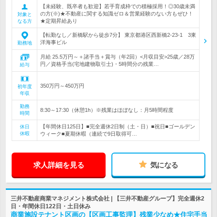
【未経験、既卒者も歓迎】若手育成枠での積極採用！◎30歳未満
の方(※)★不動産に関する知識ゼロ＆営業経験のない方もぜひ！
対象と
★定期昇給あり
なる方
【転勤なし／新橋駅から徒歩7分】 東京都港区西新橋2-23-1 3東
洋海事ビル
勤務地
月給 25.5万円～＋諸手当＋賞与（年2回）<月収目安>25歳／28万
円／資格手当(宅地建物取引士)・5時間分の残業…
給与
350万円～450万円
初年度
年収
勤務
8:30～17:30（休憩1h）※残業はほぼなし：月5時間程度
時間
【年間休日125日】■完全週休2日制（土・日）■祝日■ゴールデン
休日
休暇
ウィーク■夏期休暇（連続で9日取得可…
求人詳細を見る
気になる
三井不動産商業マネジメント株式会社 | 【三井不動産グループ】完全週休2
日・年間休日122日・土日休み
商業施設テナント区画の【区画工事監理】残業少なめ★住宅手当