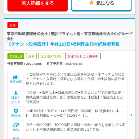
求人詳細を見る
気になる
新着
東京不動産管理株式会社 | 東証プライム上場・東京建物株式会社のグループ
会社
【テナント設備設計】年休123日/福利厚生◎※経験者募集
契約社員
急募
完全週休2日制
女性のおしごと掲載中
情報更新日：2026/08/07
終了予定日：
2027/01/28
＜ご経験やスキルに応じて主担当業務を決定＞オフィスビルなど
で、テナント入居時に必要となる電気・空調・衛生設備の設計業
仕事内容
務をお任せします。
【必須】■高卒以上■65歳未満の方■サブコンなどでの電気設備・
機械設備の設計経験、施工管理経験など【歓迎】1級建築士など
対象と
関連資格
なる方
＜JR総武線・東京メトロ半蔵門線「錦糸町」駅 徒歩4分＞ 本
社：東京都墨田区太平四丁目1番3号 オ…
勤務地
月給：400,000円～500,000円※経験・年齢・能力を考慮して決定
いたします※試用期間なし※契約期間：1年更新…
給与