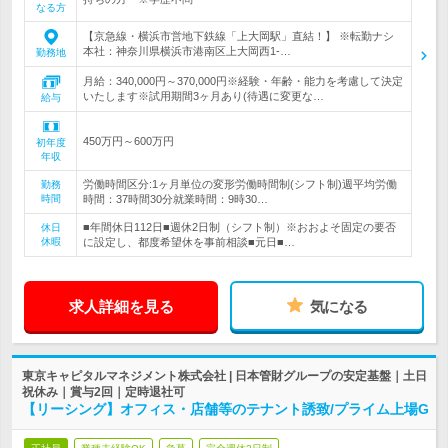
なる方
【京急線・横浜市営地下鉄線「上大岡駅」直結！】 ※転勤ナシ
本社：神奈川県横浜市港南区上大岡西1-…
勤務地
月給：340,000円～370,000円※経験・年齢・能力を考慮して決定
いたします※試用期間3ヶ月あり(待遇に変更な…
給与
450万円～600万円
初年度
年収
労働時間区分:1ヶ月単位の変形労働時間制(シフト制)週平均労働
勤務
時間
時間：37時間30分就業時間：9時30…
■年間休日112日■週休2日制（シフト制）※おおよそ固定の要否
休日
休暇
に設定し、都度希望休を事前相談■元日■…
求人詳細を見る
気になる
東京キャピタルマネジメント株式会社 | 日本管財グループの安定基盤｜土日
祝休み｜賞与2回｜定時退社可
【リーシング】オフィス・店舗等のテナント誘致/プライム上場G