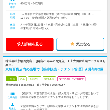
480万円～600万円
初年度
年収
1ヶ月単位の変形労働時間制（週平均40時間以内）※8：30～
勤務
時間
17：30（実働8時間／休憩60分）※時…
# ＜年間休日123日＞# 休日* 完全週休2日（土日）* 祝日# 休暇*
休日
休暇
年末年始* 有給休暇（入…
求人詳細を見る
気になる
株式会社京急百貨店 | ［開店29周年の百貨店］★上大岡駅直結でアクセスも
楽々♪
京急百貨店内の売場で【接客販売・テナント管理】★賞与年2回
正社員
急募
転勤なし
学歴不問
女性のおしごと掲載中
情報更新日：2026/04/14
終了予定日：
2026/09/07
【横浜市】京急百貨店の食品・婦人雑貨・リビング売場において
接客販売業務と各階のテナント管理業務をお任せします。
仕事内容
大型商業施設などで、接客販売業務やテナント管理業務経験をお
対象と
持ちの方 ※学歴不問