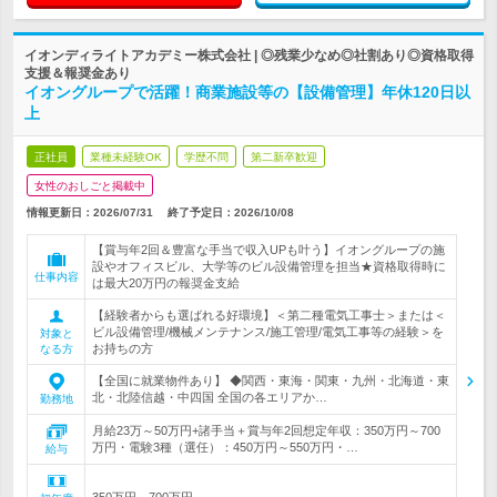
イオンディライトアカデミー株式会社 | ◎残業少なめ◎社割あり◎資格取得
支援＆報奨金あり
イオングループで活躍！商業施設等の【設備管理】年休120日以
上
正社員
業種未経験OK
学歴不問
第二新卒歓迎
女性のおしごと掲載中
情報更新日：2026/07/31
終了予定日：
2026/10/08
【賞与年2回＆豊富な手当で収入UPも叶う】イオングループの施
設やオフィスビル、大学等のビル設備管理を担当★資格取得時に
仕事内容
は最大20万円の報奨金支給
【経験者からも選ばれる好環境】＜第二種電気工事士＞または＜
ビル設備管理/機械メンテナンス/施工管理/電気工事等の経験＞を
対象と
お持ちの方
なる方
【全国に就業物件あり】 ◆関西・東海・関東・九州・北海道・東
北・北陸信越・中四国 全国の各エリアか…
勤務地
月給23万～50万円+諸手当＋賞与年2回想定年収：350万円～700
万円・電験3種（選任）：450万円～550万円・…
給与
350万円～700万円