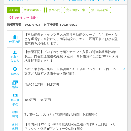
正社員
業種未経験OK
学歴不問
完全週休2日制
第二新卒歓迎
女性のおしごと掲載中
情報更新日：2026/07/24
終了予定日：
2026/08/27
【不動産業界トップクラスの三井不動産グループ】ららぽーとな
どを運営する当社にて、商業施設のテナント区画工事における監
仕事内容
理業務をお任せします。
【学歴不問】《いずれか必須》テナント入替の関連業務経験3年
以上／内装監理業務の経験 ★産休・育休復帰率はほぼ100％ ★資
対象と
格取得支援もあり！
なる方
本社／東京都中央区日本橋浜町2-31-1 浜町センタービル 西日本
支店／大阪府大阪市中央区備後町4…
勤務地
月給24.1万円～36.5万円
給与
400万円～700万円
初年度
年収
勤務
9：30～18：00（所定労働時間7.5時間、休憩60分）
時間
【年間休日122日】※昨年度実績■完全週休2日制（土日祝）■リ
休日
休暇
フレッシュ休暇■ワンウィーク休暇■年次…