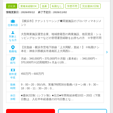
正社員
業種未経験OK
急募
転勤なし
学歴不問
完全週休2日制
情報更新日：2026/05/12
終了予定日：
2026/11/02
【横浜市】テナントリーシング◆関連施設のプロパティマネジメ
ント
仕事内容
大型商業施設運営企業、地域密着型の商業施設、他百貨店・ショ
対象と
ッピングセンターなどの管理運営経験をお持ちの方 ※学歴不問
なる方
【京急線・横浜市営地下鉄線「上大岡駅」直結！】 ※転勤ナシ
本社：神奈川県横浜市港南区上大岡西1-…
勤務地
月給：340,000円～370,000円※月額（基本給）：340,000円～
370,000円※試用期間3ヶ月あり(待…
給与
450万円～600万円
初年度
年収
9：00～20：00の内、実働7時間30分勤務パターン例：9：30～
勤務
時間
18：00・11：30～20：0…
■週休2日制（シフト制）■元日■年間有給休暇10日～20日（下限
休日
休暇
日数は、入社半年経過後の付与日数とな…