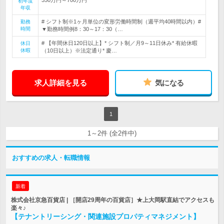
初年度
年収
# シフト制※1ヶ月単位の変形労働時間制（週平均40時間以内）#
勤務
時間
▼勤務時間例8：30～17：30（…
# 【年間休日120日以上】* シフト制／月9～11日休み* 有給休暇
休日
休暇
（10日以上）※法定通り* 慶…
求人詳細を見る
気になる
1
1～2件 (全2件中)
おすすめの求人・転職情報
新着
株式会社京急百貨店 | ［開店29周年の百貨店］★上大岡駅直結でアクセスも
楽々♪
【テナントリーシング・関連施設プロパティマネジメント】