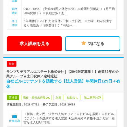
年収
9:00～18:00 （実働8時間／休憩60分）※時間外労働あり（月平均
勤務
時間
20時間以下）※夜勤は多くあ…
* 年間休日125日* 完全週休2日制（土日祝）※土曜出勤が発生す
休日
休暇
る可能性あり（振替休日）* 有給休…
求人詳細を見る
気になる
新着
サンブリヂリアルエステート株式会社 | 【20代限定募集！】創業82年の企
業グループ★土日祝休／定時退社
自社ビルにテナントを誘致する【法人営業】年間休日125日＋有
休
正社員
職種・業種未経験OK
急募
転勤なし
第二新卒歓迎
情報更新日：2026/07/21
終了予定日：
2026/10/19
《新橋・虎ノ門・汐留の人気エリアに自社ビルを展開》自社ビル
にテナントを誘致する法人営業 ★定期昇給＆資格手当が充実！着
仕事内容
実な収入UPが可能！