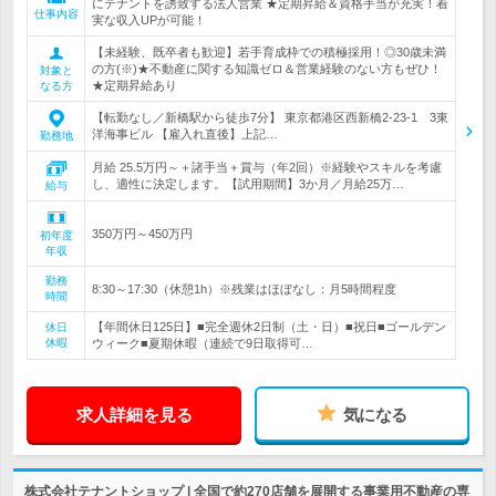
にテナントを誘致する法人営業 ★定期昇給＆資格手当が充実！着
仕事内容
実な収入UPが可能！
【未経験、既卒者も歓迎】若手育成枠での積極採用！◎30歳未満
の方(※)★不動産に関する知識ゼロ＆営業経験のない方もぜひ！
対象と
★定期昇給あり
なる方
【転勤なし／新橋駅から徒歩7分】 東京都港区西新橋2-23-1 3東
洋海事ビル 【雇入れ直後】上記…
勤務地
月給 25.5万円～＋諸手当＋賞与（年2回）※経験やスキルを考慮
し、適性に決定します。【試用期間】3か月／月給25万…
給与
350万円～450万円
初年度
年収
勤務
8:30～17:30（休憩1h）※残業はほぼなし：月5時間程度
時間
【年間休日125日】■完全週休2日制（土・日）■祝日■ゴールデン
休日
休暇
ウィーク■夏期休暇（連続で9日取得可…
求人詳細を見る
気になる
株式会社テナントショップ | 全国で約270店舗を展開する事業用不動産の専