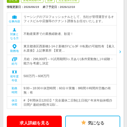
正社員
業種未経験OK
急募
完全週休2日制
情報更新日：2026/06/19
終了予定日：
2026/12/10
リーシングのプロフェッショナルとして、当社が管理運営するオ
フィスビルや店舗等のテナント誘致をお任せいたします。
仕事内容
不動産業界での業務経験者、歓迎！
対象と
なる方
東京都港区西新橋1-14-2 新橋SYビル3F ※転勤の可能性有 【雇入
れ直後】上記事業所 【変更…
勤務地
月給：298,000円～※試用期間3ヶ月あり(条件変動無し)※経験・
能力を考慮し決定
給与
500万円～608万円
初年度
年収
9:00～18:00※休憩時間：60分※実働：8時間※時間外労働の有
勤務
時間
無：有
# 【年間休日120日】* 完全週休二日制(土日祝)* 年末年始休暇(5
休日
休暇
日間)* 連続休暇(年1回/…
求人詳細を見る
気になる