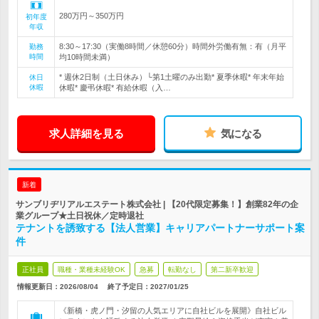
280万円～350万円
初年度
年収
8:30～17:30（実働8時間／休憩60分）時間外労働有無：有（月平
勤務
時間
均10時間未満）
* 週休2日制（土日休み）└第1土曜のみ出勤* 夏季休暇* 年末年始
休日
休暇
休暇* 慶弔休暇* 有給休暇（入…
求人詳細を見る
気になる
新着
サンブリヂリアルエステート株式会社 | 【20代限定募集！】創業82年の企
業グループ★土日祝休／定時退社
テナントを誘致する【法人営業】キャリアパートナーサポート案
件
正社員
職種・業種未経験OK
急募
転勤なし
第二新卒歓迎
情報更新日：2026/08/04
終了予定日：
2027/01/25
《新橋・虎ノ門・汐留の人気エリアに自社ビルを展開》自社ビル