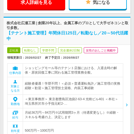
求人詳細を見る
気になる
株式会社広瀬工業 | 創業20年以上、金属工事のプロとして大手ゼネコンと取
引多数。
【テナント施工管理】年間休日125日／転勤なし／20～50代活躍
中
正社員
転勤なし
学歴不問
完全週休2日制
女性のおしごと掲載中
情報更新日：2026/02/27
終了予定日：
2026/08/27
ショッピングモール等のテナント店舗における、入退去時の解
体・原状回復工事に関わる施工管理業務全般。
仕事内容
経験者優遇！学歴不問！＜必須＞普通運転免許／施工管理の実務
対象と
経験＜歓迎＞施工管理技士資格、内装工事経験
なる方
＜東京事務所＞ 東京都豊島区池袋2-63-4 光映ビル401 ＜本社＞
埼玉県所沢市小手指元町2-…
勤務地
月給36万円～84万円※試用期間3ヶ月（待遇変更なし）※経験・
スキルを考慮の上、決定します
給与
500万円～1000万円
初年度