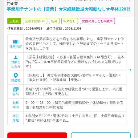
門企業
事業用テナントの【営業】★未経験歓迎★転勤なし★年休120日
正社員
業種未経験OK
急募
転勤なし
女性のおしごと掲載中
情報更新日：2026/05/19
終了予定日：
2026/11/09
飲食店や美容室などを出店するお客様に対し、事業用テナント仲
介の専任担当として、物件探しから契約までのトータルサポート
仕事内容
をお任せします！
【業界未経験歓迎】＜必須＞普通自動車免許（AT限定可）、基本
的なPCスキル★不動産営業などの経験をお持ちの方は歓迎しま
対象と
す！
なる方
【転勤なし】 滋賀県草津市西大路町2番2号 ※マイカー通勤OK
【雇入れ直後】上記事業所 【変更の…
勤務地
月給22万7,500円～※能力や経験に基づいて優遇します。※試用
期間3ヶ月（待遇に変更なし）
給与
9：00 ～ 18：00 （所定労働時間8時間0分／休憩60分）時間外労
勤務
時間
働：有残業月10時間程度
# 年間休日120日* 週休2日制（土日）※月に1回、土曜日出勤あり
休日
休暇
* 祝日* 有給休暇* 年末年始…