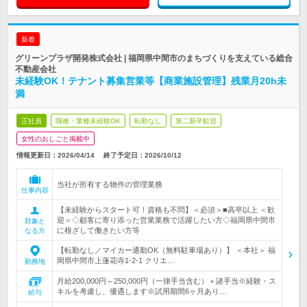
新着
グリーンプラザ開発株式会社 | 福岡県中間市のまちづくりを支えている総合
不動産会社
未経験OK！テナント募集営業等【商業施設管理】残業月20h未
満
正社員
職種・業種未経験OK
転勤なし
第二新卒歓迎
女性のおしごと掲載中
情報更新日：2026/04/14
終了予定日：
2026/10/12
当社が所有する物件の管理業務
仕事内容
【未経験からスタート可！資格も不問】＜必須＞■高卒以上 ＜歓
迎＞◇顧客に寄り添った営業業務で活躍したい方◇福岡県中間市
対象と
に根ざして働きたい方等
なる方
【転勤なし／マイカー通勤OK（無料駐車場あり）】 ＜本社＞ 福
岡県中間市上蓮花寺1-2-1 クリエ…
勤務地
月給200,000円～250,000円（一律手当含む）＋諸手当※経験・ス
キルを考慮し、優遇します※試用期間6ヶ月あり…
給与