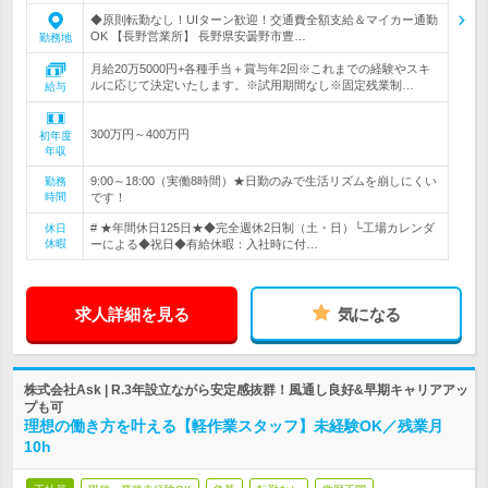
◆原則転勤なし！UIターン歓迎！交通費全額支給＆マイカー通勤
OK 【長野営業所】 長野県安曇野市豊…
勤務地
月給20万5000円+各種手当＋賞与年2回※これまでの経験やスキ
ルに応じて決定いたします。※試用期間なし※固定残業制…
給与
300万円～400万円
初年度
年収
9:00～18:00（実働8時間）★日勤のみで生活リズムを崩しにくい
勤務
時間
です！
# ★年間休日125日★◆完全週休2日制（土・日）└工場カレンダ
休日
休暇
ーによる◆祝日◆有給休暇：入社時に付…
求人詳細を見る
気になる
株式会社Ask | R.3年設立ながら安定感抜群！風通し良好&早期キャリアアッ
プも可
理想の働き方を叶える【軽作業スタッフ】未経験OK／残業月
10h