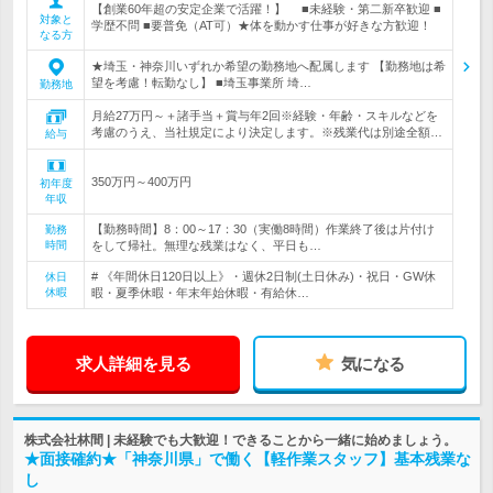
【創業60年超の安定企業で活躍！】 ■未経験・第二新卒歓迎 ■
対象と
学歴不問 ■要普免（AT可）★体を動かす仕事が好きな方歓迎！
なる方
★埼玉・神奈川いずれか希望の勤務地へ配属します 【勤務地は希
望を考慮！転勤なし】 ■埼玉事業所 埼…
勤務地
月給27万円～＋諸手当＋賞与年2回※経験・年齢・スキルなどを
考慮のうえ、当社規定により決定します。※残業代は別途全額…
給与
350万円～400万円
初年度
年収
【勤務時間】8：00～17：30（実働8時間）作業終了後は片付け
勤務
時間
をして帰社。無理な残業はなく、平日も…
# 《年間休日120日以上》・週休2日制(土日休み)・祝日・GW休
休日
休暇
暇・夏季休暇・年末年始休暇・有給休…
求人詳細を見る
気になる
株式会社林間 | 未経験でも大歓迎！できることから一緒に始めましょう。
★面接確約★「神奈川県」で働く【軽作業スタッフ】基本残業な
し