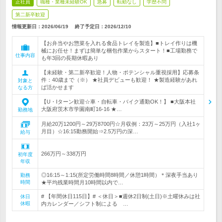
正社員
職種・業種未経験OK
急募
転勤なし
学歴不問
第二新卒歓迎
情報更新日：2026/06/19
終了予定日：
2026/12/10
【お弁当やお惣菜を入れる食品トレイを製造】■トレイ作りは機
械にお任せ！まずは簡単な梱包作業からスタート！■工場勤務で
仕事内容
も年3回の長期休暇あり
【未経験・第二新卒歓迎！人物・ポテンシャル重視採用】応募条
件：40歳まで（※） ★社員デビューも歓迎！ ★製造経験があれ
対象と
ば活かせます
なる方
【U・Iターン歓迎☆車・自転車・バイク通勤OK！】 ■大阪本社
大阪府茨木市学園南町16-16 ★…
勤務地
月給20万1200円～29万8700円☆月収例：23万～25万円（入社1ヶ
月目）☆16:15勤務開始⇒2.5万円の深…
給与
266万円～338万円
初年度
年収
◎16:15～1:15(所定労働時間8時間／休憩1時間）＊深夜手当あり
勤務
時間
★平均残業時間月10時間以内で…
# 【年間休日115日】# ＜休日＞■週休2日制(土日)※土曜休みは社
休日
休暇
内カレンダー／シフト制による …