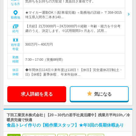
気持ちをお持ちの方歓迎！真面目さ重視です。
なる方
★マイカー通勤OK！(駐車場完備) ＜勤務地の詳細＞ 〒358-0015
埼玉県入間市二本木140…
勤務地
【月給】21万0000円～24万0000円※経験・年齢・能力を十分考
慮のうえ、決定します。※試用期間3ヶ月あり。試用…
給与
300万円～400万円
初年度
年収
勤務
7:30～17:00（実働8時間）
時間
◆年間休日114日※来年度は118日！【休日】完全週休2日制(土・
休日
休暇
日)【休暇】夏季休暇 、年末年始休…
求人詳細を見る
気になる
下田工業茨木株式会社 | 【20～30代の若手社員活躍中】残業月平均10h／冷
暖房完備で快適
食品トレイ作りの【軽作業スタッフ】★年3回の長期休暇あり