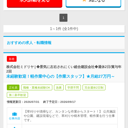
1
1～1件 (全1件中)
おすすめの求人・転職情報
新着
株式会社ミドリヤ | ◆景気に左右されにくい総合建設会社◆週休2日/賞与年
2回
未経験歓迎！軽作業中心の【作業スタッフ】★月給27万円～
正社員
職種・業種未経験OK
急募
学歴不問
完全週休2日制
第二新卒歓迎
情報更新日：2026/07/31
終了予定日：
2026/09/17
【草刈りや清掃など、カンタンな作業からスタート！】 公共施設
や公園、建設現場などで、草刈りや樹木管理、軽作業を行う仕事
仕事内容
です。