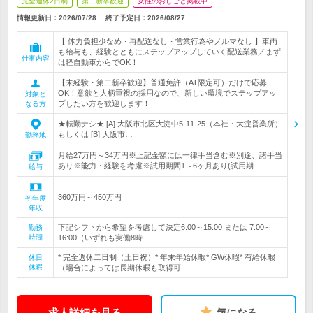
完全週休2日制
第二新卒歓迎
女性のおしごと掲載中
情報更新日：2026/07/28
終了予定日：
2026/08/27
【 体力負担少なめ・再配送なし・営業行為やノルマなし 】車両
も給与も、経験とともにステップアップしていく配送業務／まず
仕事内容
は軽自動車からでOK！
【未経験・第二新卒歓迎】普通免許（AT限定可）だけで応募
OK！意欲と人柄重視の採用なので、新しい環境でステップアッ
対象と
プしたい方を歓迎します！
なる方
★転勤ナシ★ [A] 大阪市北区大淀中5-11-25（本社・大淀営業所）
もしくは [B] 大阪市…
勤務地
月給27万円～34万円※上記金額には一律手当含む※別途、諸手当
あり※能力・経験を考慮※試用期間1～6ヶ月あり(試用期…
給与
360万円～450万円
初年度
年収
下記シフトから希望を考慮して決定6:00～15:00 または 7:00～
勤務
時間
16:00（いずれも実働8時…
* 完全週休二日制（土日祝）* 年末年始休暇* GW休暇* 有給休暇
休日
休暇
（場合によっては長期休暇も取得可…
求人詳細を見る
気になる