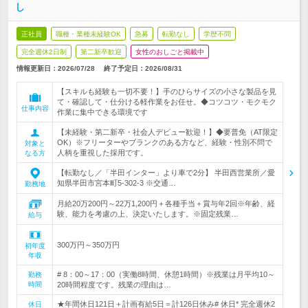
し
正社員
職種・業種未経験OK
急募
転勤なし
学歴不問
完全週休2日制
第二新卒歓迎
女性のおしごと掲載中
情報更新日：2026/07/28
終了予定日：
2026/08/31
【スキルも経験も一切不要！】手のひらサイズの小さな製品を見
て・確認して・仕分ける軽作業をお任せ。◆コツコツ・モクモク
仕事内容
作業に集中できる環境です
【未経験・第二新卒・社会人デビュー歓迎！】◆要普免（AT限定
OK）※フリーターやブランクのある方など、経験・性別不問で
対象と
人柄を重視した採用です。
なる方
【転勤なし／「半田インター」より車で2分】 半田西営業所／愛
知県半田市宮本町5-302-3 ※交通…
勤務地
月給20万200円～22万1,200円＋各種手当＋賞与年2回※年齢、経
験、能力を考慮の上、決定いたします。※固定残業…
給与
300万円～350万円
初年度
年収
# 8：00～17：00（実働8時間、休憩1時間）※残業は月平均10～
勤務
時間
20時間程度です。残業の理由は…
★年間休日121日＋計画有給5日＝計126日休み# 休日* 完全週休2
休日