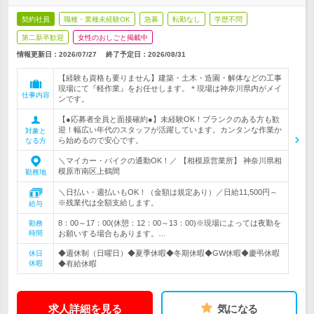
契約社員
職種・業種未経験OK
急募
転勤なし
学歴不問
第二新卒歓迎
女性のおしごと掲載中
情報更新日：2026/07/27
終了予定日：
2026/08/31
【経験も資格も要りません】建築・土木・造園・解体などの工事
現場にて『軽作業』をお任せします。＊現場は神奈川県内がメイ
仕事内容
ンです。
【●応募者全員と面接確約●】未経験OK！ブランクのある方も歓
迎！幅広い年代のスタッフが活躍しています。カンタンな作業か
対象と
ら始めるので安心です。
なる方
＼マイカー・バイクの通勤OK！／ 【相模原営業所】 神奈川県相
模原市南区上鶴間
勤務地
＼日払い・週払いもOK！（金額は規定あり）／日給11,500円～
※残業代は全額支給します。
給与
8：00～17：00(休憩：12：00～13：00)※現場によっては夜勤を
勤務
時間
お願いする場合もあります。…
◆週休制（日曜日）◆夏季休暇◆冬期休暇◆GW休暇◆慶弔休暇
休日
休暇
◆有給休暇
求人詳細を見る
気になる