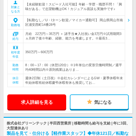
【未経験歓迎！スピード入社可能】年齢・学歴・職歴不問！「興
対象と
味がある」で志望動機はOK！カジュアル面談も実施中です♪
なる方
【転勤なし／U・Iターン歓迎／マイカー通勤可】 岡山県岡山市南
区浦安西町14番28号
勤務地
月給 22万円～35万円 ＋ 諸手当★入社祝い金3万円※試用期間3
ヵ月終了後※年齢、経験、能力を考慮します。※最長3…
給与
350万円～600万円
初年度
年収
8：00～17：00（休憩120分）※1年単位の変形労働時間制／週平
勤務
時間
均40時間以内※原則残業はありま…
週休2日制（土日祝）※会社カレンダーによるGW・夏季休暇年末
休日
休暇
年始休暇有給休暇慶弔休暇有休も推奨してお…
求人詳細を見る
気になる
株式会社グリーンテック | 半田西営業所 | 移動時間も給与を支給 | 年に3回、
大型連休あり
製品を見て・仕分ける【軽作業スタッフ】◆年休121日／転勤な