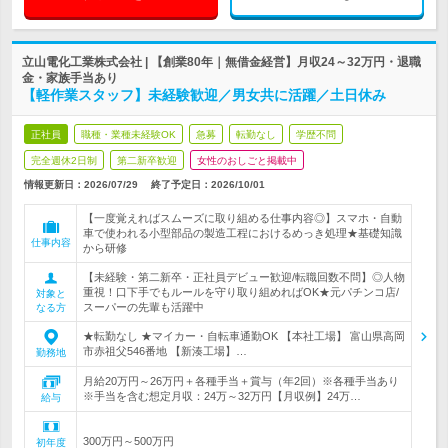
立山電化工業株式会社 | 【創業80年｜無借金経営】月収24～32万円・退職
金・家族手当あり
【軽作業スタッフ】未経験歓迎／男女共に活躍／土日休み
正社員
職種・業種未経験OK
急募
転勤なし
学歴不問
完全週休2日制
第二新卒歓迎
女性のおしごと掲載中
情報更新日：2026/07/29
終了予定日：
2026/10/01
【一度覚えればスムーズに取り組める仕事内容◎】スマホ・自動
車で使われる小型部品の製造工程におけるめっき処理★基礎知識
仕事内容
から研修
【未経験・第二新卒・正社員デビュー歓迎/転職回数不問】◎人物
重視！口下手でもルールを守り取り組めればOK★元パチンコ店/
対象と
スーパーの先輩も活躍中
なる方
★転勤なし ★マイカー・自転車通勤OK 【本社工場】 富山県高岡
市赤祖父546番地 【新湊工場】…
勤務地
月給20万円～26万円＋各種手当＋賞与（年2回）※各種手当あり
※手当を含む想定月収：24万～32万円【月収例】24万…
給与
300万円～500万円
初年度