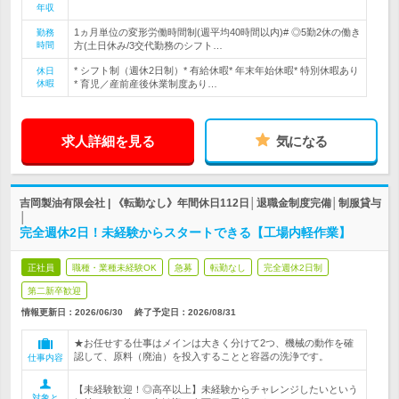
年収
1ヵ月単位の変形労働時間制(週平均40時間以内)# ◎5勤2休の働き
勤務
時間
方(土日休み/3交代勤務のシフト…
* シフト制（週休2日制）* 有給休暇* 年末年始休暇* 特別休暇あり
休日
休暇
* 育児／産前産後休業制度あり…
求人詳細を見る
気になる
吉岡製油有限会社 | 《転勤なし》年間休日112日│退職金制度完備│制服貸与
│
完全週休2日！未経験からスタートできる【工場内軽作業】
正社員
職種・業種未経験OK
急募
転勤なし
完全週休2日制
第二新卒歓迎
情報更新日：2026/06/30
終了予定日：
2026/08/31
★お任せする仕事はメインは大きく分けて2つ、機械の動作を確
認して、原料（廃油）を投入することと容器の洗浄です。
仕事内容
【未経験歓迎！◎高卒以上】未経験からチャレンジしたいという
対象と