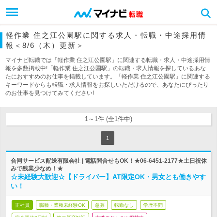
軽作業 住之江公園駅に関する求人・転職・中途採用情
報＜8/6（木）更新＞
マイナビ転職では「軽作業 住之江公園駅」に関連する転職・求人・中途採用情
報を多数掲載中!「軽作業 住之江公園駅」の転職・求人情報を探しているあな
たにおすすめのお仕事を掲載しています。「軽作業 住之江公園駅」に関連する
キーワードからも転職・求人情報をお探しいただけるので、あなたにぴったり
のお仕事を見つけてみてください!
1～1件 (全1件中)
1
合同サービス配送有限会社 | 電話問合せもOK！★06-6451-2177★土日祝休
みで残業少なめ！★
☆未経験大歓迎☆【ドライバー】AT限定OK・男女とも働きやす
い！
正社員
職種・業種未経験OK
急募
転勤なし
学歴不問