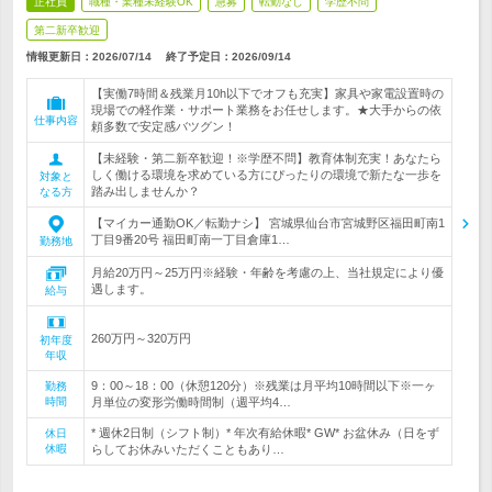
正社員
職種・業種未経験OK
急募
転勤なし
学歴不問
第二新卒歓迎
情報更新日：2026/07/14
終了予定日：
2026/09/14
【実働7時間＆残業月10h以下でオフも充実】家具や家電設置時の
現場での軽作業・サポート業務をお任せします。★大手からの依
仕事内容
頼多数で安定感バツグン！
【未経験・第二新卒歓迎！※学歴不問】教育体制充実！あなたら
しく働ける環境を求めている方にぴったりの環境で新たな一歩を
対象と
踏み出しませんか？
なる方
【マイカー通勤OK／転勤ナシ】 宮城県仙台市宮城野区福田町南1
丁目9番20号 福田町南一丁目倉庫1…
勤務地
月給20万円～25万円※経験・年齢を考慮の上、当社規定により優
遇します。
給与
260万円～320万円
初年度
年収
9：00～18：00（休憩120分）※残業は月平均10時間以下※一ヶ
勤務
時間
月単位の変形労働時間制（週平均4…
* 週休2日制（シフト制）* 年次有給休暇* GW* お盆休み（日をず
休日
休暇
らしてお休みいただくこともあり…