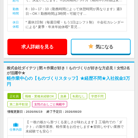
て、決定いたします。※試用期間／3ヶ月（期間中の待遇は変…
給与
8：10～17：10（勤務時間によって休憩時間が異なります）週3
勤務
時間
日～OK！勤務時間は3時間～可能です…
* 週休2日制（毎週日曜・もう1日はシフト制） ※会社カレンダー
休日
休暇
による* 夏季・年末年始休暇* 育児…
求人詳細を見る
気になる
株式会社ダイテツ | 黙々作業が好き！ものづくりが好きな方必見！女性2名
が活躍中★
軽作業中心の【ものづくりスタッフ】★経歴不問★入社祝金3万
円
正社員
職種・業種未経験OK
急募
転勤なし
学歴不問
第二新卒歓迎
女性のおしごと掲載中
情報更新日：2026/06/19
終了予定日：
2026/08/20
【 一枚の板から形づくる楽しさが味わえます 】工場内での「ダ
クト」の製作業務、軽作業をお任せします★習得しやすい業務で
仕事内容
未経験でも安心！