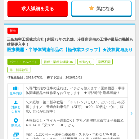
求人詳細を見る
気になる
新着
三条精密工業株式会社 | 創業73年の老舗。冷暖房完備の工場や最新の機械も
積極導入中！
医療機器・半導体関連部品の【軽作業スタッフ】★決算賞与あり
パート・アルバイト
職種・業種未経験OK
転勤なし
学歴不問
第二新卒歓迎
情報更新日：2026/07/31
終了予定日：
2026/10/01
＼専門知識や仕事の流れは、イチから教えます／医療機器・半導
体関連部品の軽作業をお任せします ★1日3時間~勤務可能！
仕事内容
＼未経験・第二新卒歓迎！「チャレンジしたい」という想いを応
援します／ 普通自動車免許（AT可） ★20～30代を中心に、幅
対象と
広い世代が活躍中！
なる方
★転勤なし・マイカー通勤OK！ 本社／新潟県三条市金子新田乙
497-14 ※「栄スマートIC」から…
勤務地
時給：1,200円～＋諸手当※経験・スキル・年齢などを考慮し