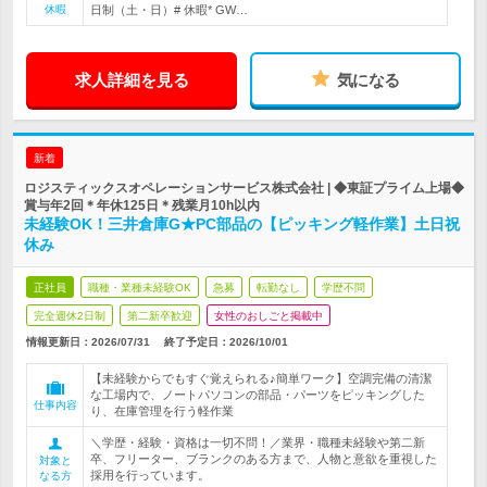
休暇
日制（土・日）# 休暇* GW…
求人詳細を見る
気になる
新着
ロジスティックスオペレーションサービス株式会社 | ◆東証プライム上場◆
賞与年2回＊年休125日＊残業月10h以内
未経験OK！三井倉庫G★PC部品の【ピッキング軽作業】土日祝
休み
正社員
職種・業種未経験OK
急募
転勤なし
学歴不問
完全週休2日制
第二新卒歓迎
女性のおしごと掲載中
情報更新日：2026/07/31
終了予定日：
2026/10/01
【未経験からでもすぐ覚えられる♪簡単ワーク】空調完備の清潔
な工場内で、ノートパソコンの部品・パーツをピッキングした
仕事内容
り、在庫管理を行う軽作業
＼学歴・経験・資格は一切不問！／業界・職種未経験や第二新
卒、フリーター、ブランクのある方まで、人物と意欲を重視した
対象と
採用を行っています。
なる方