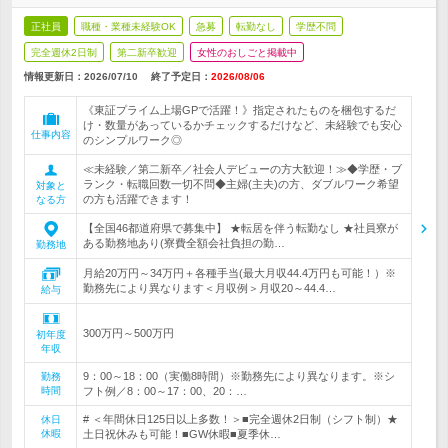
正社員
職種・業種未経験OK
急募
転勤なし
学歴不問
完全週休2日制
第二新卒歓迎
女性のおしごと掲載中
情報更新日：2026/07/10
終了予定日：
2026/08/06
《東証プライム上場GPで活躍！》指定されたものを梱包するだ
け・数量があっているかチェックするだけなど、未経験でも安心
仕事内容
のシンプルワーク◎
≪未経験／第二新卒／社会人デビューの方大歓迎！≫◆学歴・ブ
ランク・転職回数一切不問◆主婦(主夫)の方、ダブルワーク希望
対象と
の方も活躍できます！
なる方
【全国46都道府県で募集中】 ★転居を伴う転勤なし ★社員寮が
ある勤務地あり(寮費全額会社負担の勤…
勤務地
月給20万円～34万円＋各種手当(最大月収44.4万円も可能！）※
勤務先により異なります＜月収例＞月収20～44.4…
給与
300万円～500万円
初年度
年収
9：00～18：00（実働8時間）※勤務先により異なります。※シ
勤務
時間
フト例／8：00～17：00、20：…
# ＜年間休日125日以上多数！＞■完全週休2日制（シフト制）★
休日
休暇
土日祝休みも可能！■GW休暇■夏季休…