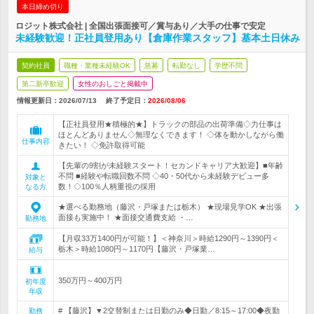
本日締め切り
ロジット株式会社 | 全国出張面接可／賞与あり／大手の仕事で安定
未経験歓迎！正社員登用あり【倉庫作業スタッフ】基本土日休み
契約社員
職種・業種未経験OK
急募
転勤なし
学歴不問
第二新卒歓迎
女性のおしごと掲載中
情報更新日：2026/07/13
終了予定日：
2026/08/06
【正社員登用★積極的★】トラックの部品の出荷準備◇力仕事は
ほとんどありません◇無理なくできます！ ◇体を動かしながら働
仕事内容
きたい！ ◇免許取得可能
【先輩の9割が未経験スタート！セカンドキャリア大歓迎】■年齢
不問 ■経験や転職回数不問 ◇40・50代から未経験デビュー多
対象と
数！◇100％人柄重視の採用
なる方
★選べる勤務地（藤沢・戸塚または栃木） ★現場見学OK ★出張
面接も実施中！ ★面接交通費支給 ・…
勤務地
【月収33万1400円が可能！】＜神奈川＞時給1290円～1390円＜
栃木＞時給1080円～1170円【藤沢・戸塚業…
給与
350万円～400万円
初年度
年収
# 【藤沢】▼2交替制または日勤のみ◆日勤／8:15～17:00◆夜勤
勤務