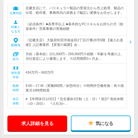
近畿支店にて、バスキュラー製品の受発注から売上処理、製品の
出荷、軽作業、事務所内の庶務まで幅広い業務をお任せします。
仕事内容
《必須条件》■高専卒以上 ■基本的なPCスキルをお持ちの方《歓
対象と
迎条件》営業事務の実務経験
なる方
《近畿支店》 大阪府吹田市南金田2丁目27番26号5階 【雇入れ直
後】上記事業所 【変更の範囲】会…
勤務地
月給（基本給）221,000円～259,900円※経験・年齢を考慮の上、
当社規定により優遇します。※試用期間3ヶ月あ…
給与
434万円～600万円
初年度
年収
9:00～17:45（実働8時間／休憩45分）※時間外労働有無：有※残
勤務
時間
業月10時間程度
# 【年間休日123日】* 完全週休2日制（土・日）* 祝日* 有給休暇
休日
休暇
（10～20日） └入社3か…
求人詳細を見る
気になる