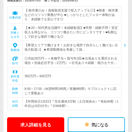
情報更新日：2026/07/03
終了予定日：
2026/08/31
【 軽作業のみ！資格取得支援で収入アップも◎】■検査・軽作業
などのコツコツ業務が中心 ■しっかりとしたフォロー体制があ
仕事内容
り、未経験でも安心です◎
【★20～30代男女活躍中！未経験歓迎】■学歴・経験不問！安定
収入を得ながら、コツコツ働きたい方にピッタリです！■転勤な
対象と
しで好きな場所で働ける◎
なる方
【希望エリアで働けます！お好きな場所で自分らしく働ける♪ 出
張大歓迎♪】 ★希望勤務地を考慮して就…
勤務地
◎月給28万円～＋各種手当＋賞与年2回★出張ありを選択される
場合＋別途赴任手当（2万円）＋社宅あり※経験・能力を十分…
給与
350万円～600万円
初年度
年収
8:00～17:00（休憩時間1時間／実働8時間）※プロジェクトに応
勤務
時間
じて変動あり
【年間休日125日】* 完全週休2日制（土日祝休み）* 有給休暇（1
休日
休暇
年目は10日付与）* GW休暇*…
求人詳細を見る
気になる