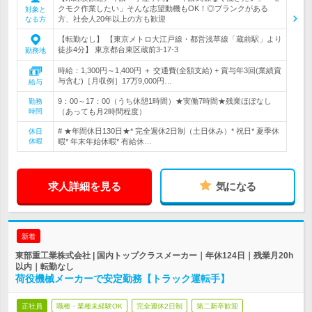
クモク作業したい」そんな志望動機もOK！◎ブランクがある
対象と
方、社会人20年以上の方も歓迎
なる方
【転勤なし】 【東京メトロ大江戸線・都営浅草線「蔵前駅」より
徒歩4分】 東京都台東区蔵前3-17-3
勤務地
時給：1,300円～1,400円 ＋ 交通費(全額支給) + 賞与年3回(業績賞
与含む)［月収例］17万9,000円…
給与
9：00～17：00（うち休憩1時間）★実働7時間★残業ほぼなし
勤務
時間
（あっても月2時間程度）
# ★年間休日130日★* 完全週休2日制（土日休み）* 祝日* 夏季休
休日
休暇
暇* 年末年始休暇* 有給休…
求人詳細を見る
気になる
新着
東部重工業株式会社 | 国内トップクラスメーカー｜年休124日｜残業月20h
以内｜転勤なし
荷役機械メーカーで安定勤務【トラック運転手】
正社員
職種・業種未経験OK
完全週休2日制
第二新卒歓迎