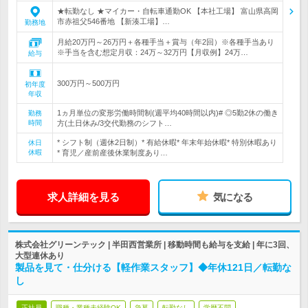
★転勤なし ★マイカー・自転車通勤OK 【本社工場】 富山県高岡
市赤祖父546番地 【新湊工場】…
勤務地
月給20万円～26万円＋各種手当＋賞与（年2回）※各種手当あり
※手当を含む想定月収：24万～32万円【月収例】24万…
給与
300万円～500万円
初年度
年収
1ヵ月単位の変形労働時間制(週平均40時間以内)# ◎5勤2休の働き
勤務
時間
方(土日休み/3交代勤務のシフト…
* シフト制（週休2日制）* 有給休暇* 年末年始休暇* 特別休暇あり
休日
休暇
* 育児／産前産後休業制度あり…
求人詳細を見る
気になる
株式会社グリーンテック | 半田西営業所 | 移動時間も給与を支給 | 年に3回、
大型連休あり
製品を見て・仕分ける【軽作業スタッフ】◆年休121日／転勤な
し
正社員
職種・業種未経験OK
急募
転勤なし
学歴不問