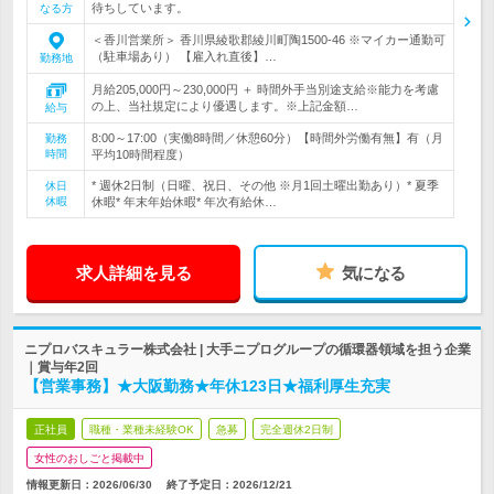
待ちしています。
なる方
＜香川営業所＞ 香川県綾歌郡綾川町陶1500-46 ※マイカー通勤可
（駐車場あり） 【雇入れ直後】…
勤務地
月給205,000円～230,000円 ＋ 時間外手当別途支給※能力を考慮
の上、当社規定により優遇します。※上記金額…
給与
8:00～17:00（実働8時間／休憩60分）【時間外労働有無】有（月
勤務
時間
平均10時間程度）
* 週休2日制（日曜、祝日、その他 ※月1回土曜出勤あり）* 夏季
休日
休暇
休暇* 年末年始休暇* 年次有給休…
求人詳細を見る
気になる
ニプロバスキュラー株式会社 | 大手ニプログループの循環器領域を担う企業
｜賞与年2回
【営業事務】★大阪勤務★年休123日★福利厚生充実
正社員
職種・業種未経験OK
急募
完全週休2日制
女性のおしごと掲載中
情報更新日：2026/06/30
終了予定日：
2026/12/21