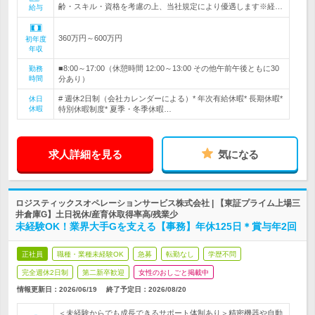
齢・スキル・資格を考慮の上、当社規定により優遇します※経…
給与
360万円～600万円
初年度
年収
■8:00～17:00（休憩時間 12:00～13:00 その他午前午後ともに30
勤務
時間
分あり）
# 週休2日制（会社カレンダーによる）* 年次有給休暇* 長期休暇*
休日
休暇
特別休暇制度* 夏季・冬季休暇…
求人詳細を見る
気になる
ロジスティックスオペレーションサービス株式会社 | 【東証プライム上場三
井倉庫G】土日祝休/産育休取得率高/残業少
未経験OK！業界大手Gを支える【事務】年休125日＊賞与年2回
正社員
職種・業種未経験OK
急募
転勤なし
学歴不問
完全週休2日制
第二新卒歓迎
女性のおしごと掲載中
情報更新日：2026/06/19
終了予定日：
2026/08/20
＜未経験からでも成長できるサポート体制あり＞精密機器や自動