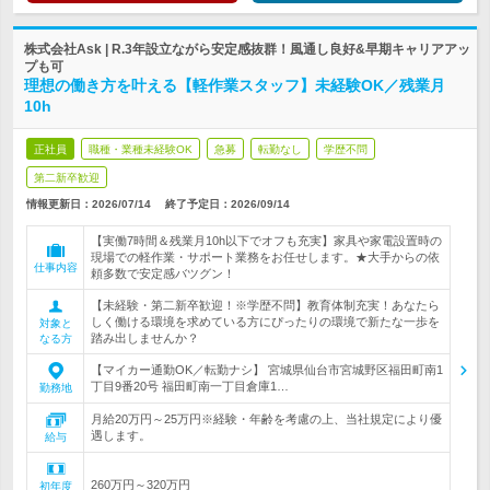
株式会社Ask | R.3年設立ながら安定感抜群！風通し良好&早期キャリアアッ
プも可
理想の働き方を叶える【軽作業スタッフ】未経験OK／残業月
10h
正社員
職種・業種未経験OK
急募
転勤なし
学歴不問
第二新卒歓迎
情報更新日：2026/07/14
終了予定日：
2026/09/14
【実働7時間＆残業月10h以下でオフも充実】家具や家電設置時の
現場での軽作業・サポート業務をお任せします。★大手からの依
仕事内容
頼多数で安定感バツグン！
【未経験・第二新卒歓迎！※学歴不問】教育体制充実！あなたら
しく働ける環境を求めている方にぴったりの環境で新たな一歩を
対象と
踏み出しませんか？
なる方
【マイカー通勤OK／転勤ナシ】 宮城県仙台市宮城野区福田町南1
丁目9番20号 福田町南一丁目倉庫1…
勤務地
月給20万円～25万円※経験・年齢を考慮の上、当社規定により優
遇します。
給与
260万円～320万円
初年度