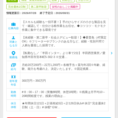
完全週休2日制
第二新卒歓迎
女性のおしごと掲載中
情報更新日：2026/07/28
終了予定日：
2026/08/31
【スキルも経験も一切不要！】手のひらサイズの小さな製品を見
て・確認して・仕分ける軽作業をお任せ。◆コツコツ・モクモク
仕事内容
作業に集中できる環境です
【未経験・第二新卒・社会人デビュー歓迎！】◆要普免（AT限定
OK）※フリーターやブランクのある方など、経験・性別不問で
対象と
人柄を重視した採用です。
なる方
【転勤なし／「半田インター」より車で2分】 半田西営業所／愛
知県半田市宮本町5-302-3 ※交通…
勤務地
月給20万200円～22万1,200円＋各種手当＋賞与年2回※年齢、経
験、能力を考慮の上、決定いたします。※固定残業…
給与
300万円～350万円
初年度
年収
# 8：00～17：00（実働8時間、休憩1時間）※残業は月平均10～
勤務
時間
20時間程度です。残業の理由は…
★年間休日121日＋計画有給5日＝計126日休み# 休日* 完全週休2
休日
休暇
日制（土・日）# 休暇* GW…