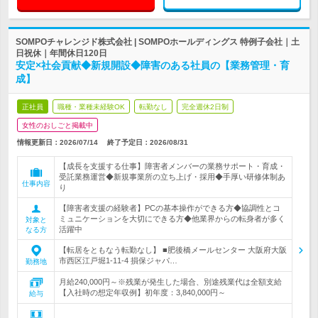
SOMPOチャレンジド株式会社 | SOMPOホールディングス 特例子会社｜土
日祝休｜年間休日120日
安定×社会貢献◆新規開設◆障害のある社員の【業務管理・育
成】
正社員
職種・業種未経験OK
転勤なし
完全週休2日制
女性のおしごと掲載中
情報更新日：2026/07/14
終了予定日：
2026/08/31
【成長を支援する仕事】障害者メンバーの業務サポート・育成・
受託業務運営◆新規事業所の立ち上げ・採用◆手厚い研修体制あ
仕事内容
り
【障害者支援の経験者】PCの基本操作ができる方◆協調性とコ
ミュニケーションを大切にできる方◆他業界からの転身者が多く
対象と
活躍中
なる方
【転居をともなう転勤なし】 ■肥後橋メールセンター 大阪府大阪
市西区江戸堀1-11-4 損保ジャパ…
勤務地
月給240,000円～※残業が発生した場合、別途残業代は全額支給
【入社時の想定年収例】初年度：3,840,000円～
給与