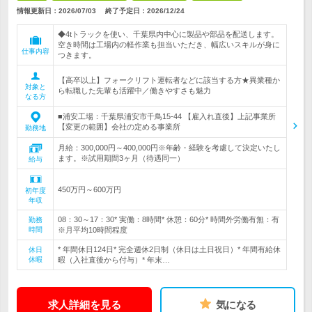
情報更新日：2026/07/03
終了予定日：
2026/12/24
◆4tトラックを使い、千葉県内中心に製品や部品を配送します。
空き時間は工場内の軽作業も担当いただき、幅広いスキルが身に
仕事内容
つきます。
【高卒以上】フォークリフト運転者などに該当する方★異業種か
対象と
ら転職した先輩も活躍中／働きやすさも魅力
なる方
■浦安工場：千葉県浦安市千鳥15-44 【雇入れ直後】上記事業所
【変更の範囲】会社の定める事業所
勤務地
月給：300,000円～400,000円※年齢・経験を考慮して決定いたし
ます。※試用期間3ヶ月（待遇同一）
給与
450万円～600万円
初年度
年収
08：30～17：30* 実働：8時間* 休憩：60分* 時間外労働有無：有
勤務
時間
※月平均10時間程度
* 年間休日124日* 完全週休2日制（休日は土日祝日）* 年間有給休
休日
休暇
暇（入社直後から付与）* 年末…
求人詳細を見る
気になる