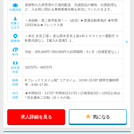
原材料の入荷管理や工場内配送、完成部品の梱包・伝票処理な
ど、入出荷に関わる事務業務全般を担当していただきます。
仕事内容
＜未経験・第二新卒歓迎！＞《必須》■ 普通自動車免許 ★年間
対象と
120日休み★フレックス有
なる方
＜本社 氷見工場＞ 富山県氷見市上泉145-1 ※マイカー通勤可 ※
転勤当面なし 【雇入れ直後】上…
勤務地
月給：200,000円~250,000円※試用期間：3ヶ月（待遇変更なし）
給与
320万円～400万円
初年度
年収
# フレックスタイム制* コアタイム：10:00~15:00* 標準労働時間
勤務
時間
帯：8:00~17:00…
★年間休日：117日* 年間休日117日＋計画有給3日＝120日お休み
休日
休暇
* 完全週休二日制（日＋その他…
求人詳細を見る
気になる