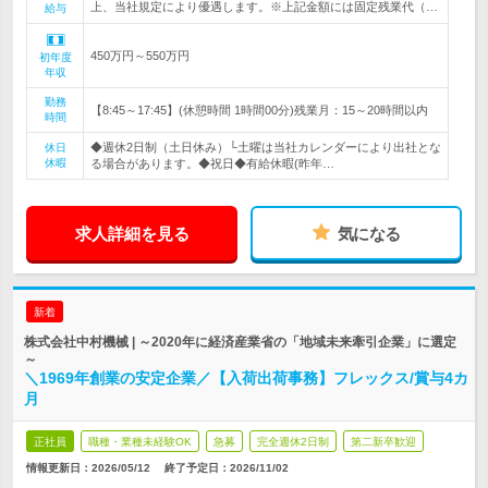
上、当社規定により優遇します。※上記金額には固定残業代（…
給与
450万円～550万円
初年度
年収
勤務
【8:45～17:45】(休憩時間 1時間00分)残業月：15～20時間以内
時間
◆週休2日制（土日休み）└土曜は当社カレンダーにより出社とな
休日
休暇
る場合があります。◆祝日◆有給休暇(昨年…
求人詳細を見る
気になる
新着
株式会社中村機械 | ～2020年に経済産業省の「地域未来牽引企業」に選定
～
＼1969年創業の安定企業／【入荷出荷事務】フレックス/賞与4カ
月
正社員
職種・業種未経験OK
急募
完全週休2日制
第二新卒歓迎
情報更新日：2026/05/12
終了予定日：
2026/11/02