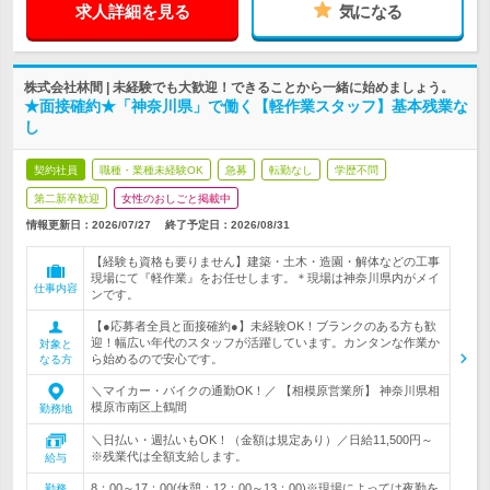
求人詳細を見る
気になる
株式会社林間 | 未経験でも大歓迎！できることから一緒に始めましょう。
★面接確約★「神奈川県」で働く【軽作業スタッフ】基本残業な
し
契約社員
職種・業種未経験OK
急募
転勤なし
学歴不問
第二新卒歓迎
女性のおしごと掲載中
情報更新日：2026/07/27
終了予定日：
2026/08/31
【経験も資格も要りません】建築・土木・造園・解体などの工事
現場にて『軽作業』をお任せします。＊現場は神奈川県内がメイ
仕事内容
ンです。
【●応募者全員と面接確約●】未経験OK！ブランクのある方も歓
迎！幅広い年代のスタッフが活躍しています。カンタンな作業か
対象と
ら始めるので安心です。
なる方
＼マイカー・バイクの通勤OK！／ 【相模原営業所】 神奈川県相
模原市南区上鶴間
勤務地
＼日払い・週払いもOK！（金額は規定あり）／日給11,500円～
※残業代は全額支給します。
給与
8：00～17：00(休憩：12：00～13：00)※現場によっては夜勤を
勤務