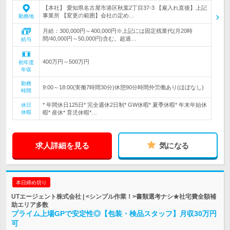
【本社】 愛知県名古屋市港区秋葉2丁目37-3 【雇入れ直後】上記
事業所 【変更の範囲】会社の定め…
勤務地
月給：300,000円～400,000円※上記には固定残業代(月20時
間/40,000円～50,000円)含む。超過…
給与
400万円～500万円
初年度
年収
勤務
9:00～18:00(実働7時間30分)休憩90分時間外労働あり(ほぼなし)
時間
* 年間休日125日* 完全週休2日制* GW休暇* 夏季休暇* 年末年始休
休日
休暇
暇* 産休* 育児休暇*…
求人詳細を見る
気になる
本日締め切り
UTエージェント株式会社 | <シンプル作業！>書類選考ナシ★社宅費全額補
助エリア多数
プライム上場GPで安定性◎【包装・検品スタッフ】月収30万円
可