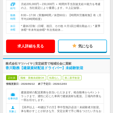
月給205,000円～230,000円 ＋ 時間外手当別途支給※能力を考慮
の上、当社規定により優遇します。※上記金額…
給与
8:00～17:00（実働8時間／休憩60分）【時間外労働有無】有（月
勤務
時間
平均10時間程度）
* 週休2日制（日曜、祝日、その他 ※月1回土曜出勤あり）* 夏季
休日
休暇
休暇* 年末年始休暇* 年次有給休…
求人詳細を見る
気になる
株式会社マツハイヤ | 安定経営で地域社会に貢献
香川勤務【建築資材配送ドライバー】未経験歓迎
正社員
職種・業種未経験OK
転勤なし
第二新卒歓迎
情報更新日：2026/06/12
終了予定日：
2026/12/03
建築資材の配送業務を担当いただきます。軽自動車から4トント
ラックまで、適性に応じた車両で建築資材を配送。工場内作業も
仕事内容
一部お任せします。
【高卒以上・40歳以下の方】準中型免許必須！未経験者大歓迎。
体を動かすことが好きな方、安定企業で手に職をつけたい方をお
対象と