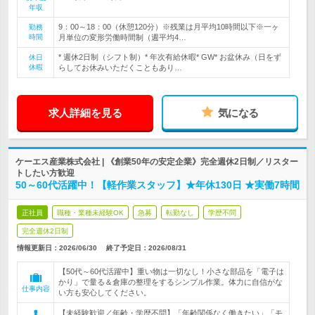
年収
9：00～18：00（休憩120分）※残業は月平均10時間以下※一ヶ
勤務
時間
月単位の変形労働時間制（週平均4…
* 週休2日制（シフト制）* 年次有給休暇* GW* お盆休み（日をず
休日
休暇
らしてお休みいただくこともあり…
求人詳細を見る
気になる
ケーエス産業株式会社 | 《創業50年の安定企業》完全週休2日制／リスター
トしたい方歓迎
50～60代活躍中！【軽作業スタッフ】★年休130日 ★実働7時間
正社員
職種・業種未経験OK
急募
転勤なし
学歴不問
完全週休2日制
情報更新日：2026/06/30
終了予定日：
2026/08/31
【50代～60代活躍中】重い物は一切なし！小さな部品を「電子は
かり」で量る＆倉庫の整理をするシンプル作業。体力に自信がな
仕事内容
い方も安心してください。
【未経験歓迎／年齢・学歴不問】「年齢関係なく働きたい」「モ