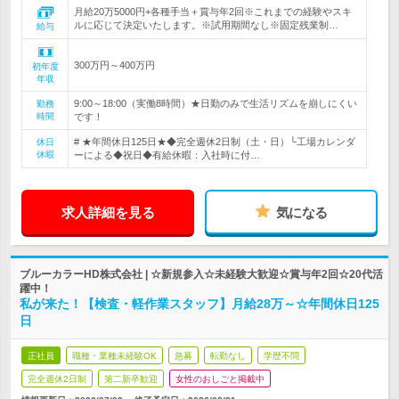
月給20万5000円+各種手当＋賞与年2回※これまでの経験やスキ
ルに応じて決定いたします。※試用期間なし※固定残業制…
給与
300万円～400万円
初年度
年収
9:00～18:00（実働8時間）★日勤のみで生活リズムを崩しにくい
勤務
時間
です！
# ★年間休日125日★◆完全週休2日制（土・日）└工場カレンダ
休日
休暇
ーによる◆祝日◆有給休暇：入社時に付…
求人詳細を見る
気になる
ブルーカラーHD株式会社 | ☆新規参入☆未経験大歓迎☆賞与年2回☆20代活
躍中！
私が来た！【検査・軽作業スタッフ】月給28万～☆年間休日125
日
正社員
職種・業種未経験OK
急募
転勤なし
学歴不問
完全週休2日制
第二新卒歓迎
女性のおしごと掲載中