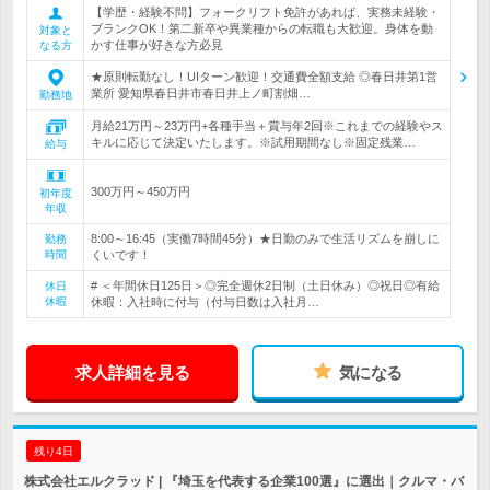
【学歴・経験不問】フォークリフト免許があれば、実務未経験・
ブランクOK！第二新卒や異業種からの転職も大歓迎。身体を動
対象と
かす仕事が好きな方必見
なる方
★原則転勤なし！UIターン歓迎！交通費全額支給 ◎春日井第1営
業所 愛知県春日井市春日井上ノ町割畑…
勤務地
月給21万円～23万円+各種手当＋賞与年2回※これまでの経験やス
キルに応じて決定いたします。※試用期間なし※固定残業…
給与
300万円～450万円
初年度
年収
8:00～16:45（実働7時間45分）★日勤のみで生活リズムを崩しに
勤務
時間
くいです！
# ＜年間休日125日＞◎完全週休2日制（土日休み）◎祝日◎有給
休日
休暇
休暇：入社時に付与（付与日数は入社月…
求人詳細を見る
気になる
残り4日
株式会社エルクラッド | 『埼玉を代表する企業100選』に選出｜クルマ・バ