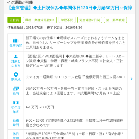
イク通勤が可能
【倉庫管理】◆土日祝休み◆年間休日120日◆月給30万円～保障
正社員
職種・業種未経験OK
学歴不問
完全週休2日制
第二新卒歓迎
情報更新日：2026/07/28
終了予定日：
2026/08/10
新工場でのお仕事！◆現場がスムーズにまわるようチームをまと
め、自分らしいリーダーシップを発揮 ※自身が軽作業を担うこと
仕事内容
は原則ありません
【面接1回／WEB面接可】◆未経験OK ◆第二新卒、U・I・Jター
ン歓迎 ◆資格・学歴・職歴・就業ブランク不問 ※社会人・正社
対象と
員デビューも応援します
なる方
☆マイカー通勤可 ☆U・Iターン歓迎 千葉県野田市西三ヶ尾330-1
勤務地
月給30万円～40万円＋各種手当＋賞与※経験・スキルを考慮の
上、当社規定により優遇します。※試用期間3か月あり※上記…
給与
420万円～600万円
初年度
年収
9:00～18:00（実働8時間／休憩1時間）※残業は月平均10時間程
勤務
時間
度と少なめです
* 年間休日120日* 完全週休2日制（土曜・日曜・祝）* 有給休暇*
休日
休暇
ＧＷ休暇* 夏季休暇* 年末…