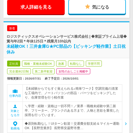
求人詳細を見る
気になる
新着
ロジスティックスオペレーションサービス株式会社 | ◆東証プライム上場◆
賞与年2回＊年休125日＊残業月10h以内
未経験OK！三井倉庫G★PC部品の【ピッキング軽作業】土日祝
休み
正社員
職種・業種未経験OK
急募
転勤なし
学歴不問
完全週休2日制
第二新卒歓迎
女性のおしごと掲載中
情報更新日：2026/07/31
終了予定日：
2026/10/01
【未経験からでもすぐ覚えられる♪簡単ワーク】空調完備の清潔
な工場内で、ノートパソコンの部品・パーツをピッキングした
仕事内容
り、在庫管理を行う軽作業
＼学歴・経験・資格は一切不問！／業界・職種未経験や第二新
卒、フリーター、ブランクのある方まで、人物と意欲を重視した
対象と
採用を行っています。
なる方
◆原則転勤なし！UIターン歓迎！交通費全額支給＆マイカー通勤
OK 【長野営業所】 長野県安曇野市豊…
勤務地