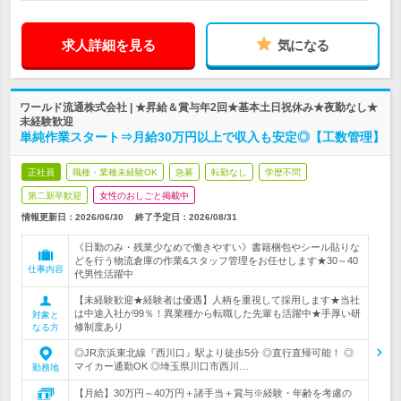
求人詳細を見る
気になる
ワールド流通株式会社 | ★昇給＆賞与年2回★基本土日祝休み★夜勤なし★
未経験歓迎
単純作業スタート⇒月給30万円以上で収入も安定◎【工数管理】
正社員
職種・業種未経験OK
急募
転勤なし
学歴不問
第二新卒歓迎
女性のおしごと掲載中
情報更新日：2026/06/30
終了予定日：
2026/08/31
《日勤のみ・残業少なめで働きやすい》書籍梱包やシール貼りな
どを行う物流倉庫の作業&スタッフ管理をお任せします★30～40
仕事内容
代男性活躍中
【未経験歓迎★経験者は優遇】人柄を重視して採用します★当社
は中途入社が99％！異業種から転職した先輩も活躍中★手厚い研
対象と
修制度あり
なる方
◎JR京浜東北線『西川口』駅より徒歩5分 ◎直行直帰可能！ ◎
マイカー通勤OK ◎埼玉県川口市西川…
勤務地
【月給】30万円～40万円＋諸手当＋賞与※経験・年齢を考慮の