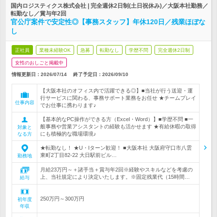
国内ロジスティクス株式会社 | 完全週休2日制(土日祝休み)／大阪本社勤務／
転勤なし／賞与年2回
官公庁案件で安定性◎【事務スタッフ】年休120日／残業ほぼな
し
正社員
業種未経験OK
急募
転勤なし
学歴不問
完全週休2日制
女性のおしごと掲載中
情報更新日：2026/07/14
終了予定日：
2026/09/10
【大阪本社のオフィス内で活躍できる◎】■当社が行う送迎・運
行サービスに関わる、事務サポート業務をお任せ ★チームプレイ
仕事内容
でお仕事に携わります♪
【基本的なPC操作ができる方（Excel・Word）】■学歴不問 ■一
般事務や営業アシスタントの経験も活かせます ★有給休暇の取得
対象と
にも積極的な職場環境♪
なる方
★転勤なし！ ★U・Iターン歓迎！ ■大阪本社 大阪府守口市八雲
東町2丁目82-22 大日駅前ビル…
勤務地
月給23万円～＋諸手当＋賞与年2回※経験やスキルなどを考慮の
上、当社規定により決定いたします。※固定残業代（15時間…
給与
250万円～300万円
初年度
年収