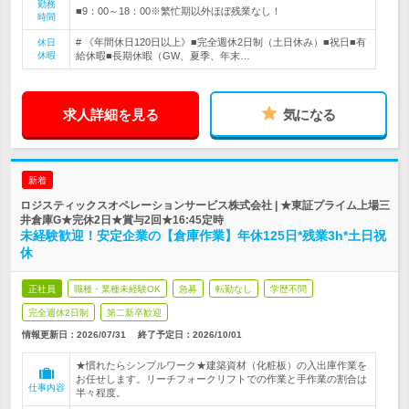
勤務
■9：00～18：00※繁忙期以外ほぼ残業なし！
時間
# 《年間休日120日以上》■完全週休2日制（土日休み）■祝日■有
休日
休暇
給休暇■長期休暇（GW、夏季、年末…
求人詳細を見る
気になる
新着
ロジスティックスオペレーションサービス株式会社 | ★東証プライム上場三
井倉庫G★完休2日★賞与2回★16:45定時
未経験歓迎！安定企業の【倉庫作業】年休125日*残業3h*土日祝
休
正社員
職種・業種未経験OK
急募
転勤なし
学歴不問
完全週休2日制
第二新卒歓迎
情報更新日：2026/07/31
終了予定日：
2026/10/01
★慣れたらシンプルワーク★建築資材（化粧板）の入出庫作業を
お任せします。リーチフォークリフトでの作業と手作業の割合は
仕事内容
半々程度。