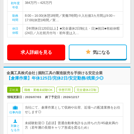
384万円～425万円
初年度
年収
8:00～16:00(休憩1時間／実働7時間)※入社後3カ月間は9:00～
勤務
時間
17:00(休憩1時間／実…
【年間休日120日以上】■完全週休2日制(土・日)■祝日■有給休暇
休日
休暇
(24日／入社初月付与・初年度は入…
求人詳細を見る
気になる
金属工具株式会社 | 掘削工具の製造販売を手掛ける安定企業
【倉庫作業】年休125日/完休2日/安定勤務/残業少◎
正社員
職種・業種未経験OK
学歴不問
完全週休2日制
情報更新日：2026/07/03
終了予定日：
2026/12/17
当社にて、倉庫作業として収納や出荷、近場への配達業務をお任
せします◎
仕事内容
未経験歓迎◎【必須】普通自動車免許をお持ちの方/45歳未満の
対象と
方（若年層の長期キャリア形成を図るため）
なる方