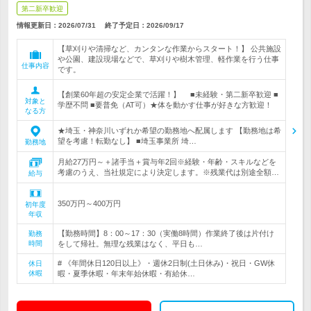
第二新卒歓迎
情報更新日：2026/07/31
終了予定日：
2026/09/17
【草刈りや清掃など、カンタンな作業からスタート！】 公共施設
や公園、建設現場などで、草刈りや樹木管理、軽作業を行う仕事
仕事内容
です。
【創業60年超の安定企業で活躍！】 ■未経験・第二新卒歓迎 ■
対象と
学歴不問 ■要普免（AT可）★体を動かす仕事が好きな方歓迎！
なる方
★埼玉・神奈川いずれか希望の勤務地へ配属します 【勤務地は希
望を考慮！転勤なし】 ■埼玉事業所 埼…
勤務地
月給27万円～＋諸手当＋賞与年2回※経験・年齢・スキルなどを
考慮のうえ、当社規定により決定します。※残業代は別途全額…
給与
350万円～400万円
初年度
年収
【勤務時間】8：00～17：30（実働8時間）作業終了後は片付け
勤務
時間
をして帰社。無理な残業はなく、平日も…
# 《年間休日120日以上》・週休2日制(土日休み)・祝日・GW休
休日
休暇
暇・夏季休暇・年末年始休暇・有給休…