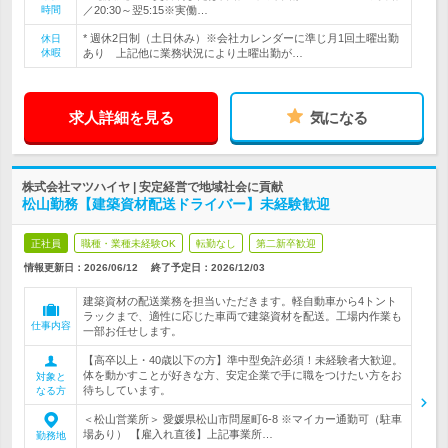
時間
／20:30～翌5:15※実働…
* 週休2日制（土日休み）※会社カレンダーに準じ月1回土曜出勤
休日
休暇
あり 上記他に業務状況により土曜出勤が…
求人詳細を見る
気になる
株式会社マツハイヤ | 安定経営で地域社会に貢献
松山勤務【建築資材配送ドライバー】未経験歓迎
正社員
職種・業種未経験OK
転勤なし
第二新卒歓迎
情報更新日：2026/06/12
終了予定日：
2026/12/03
建築資材の配送業務を担当いただきます。軽自動車から4トント
ラックまで、適性に応じた車両で建築資材を配送。工場内作業も
仕事内容
一部お任せします。
【高卒以上・40歳以下の方】準中型免許必須！未経験者大歓迎。
体を動かすことが好きな方、安定企業で手に職をつけたい方をお
対象と
待ちしています。
なる方
＜松山営業所＞ 愛媛県松山市問屋町6-8 ※マイカー通勤可（駐車
場あり） 【雇入れ直後】上記事業所…
勤務地