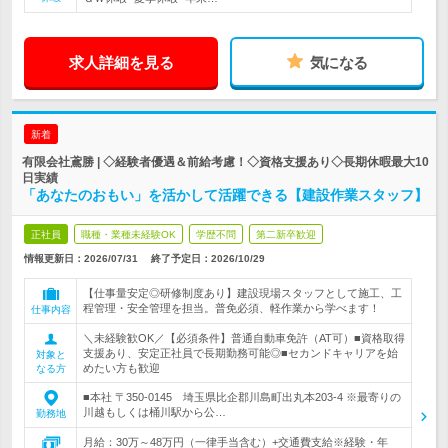
求人詳細を見る
気になる
新着
有限会社鳶勝 | ◇経験者優遇＆前給考慮！◇資格支援あり◇長期休暇最大10
日実績
「あなたのおもい」を活かして活躍できる【建設作業スタッフ】
正社員
職種・業種未経験OK
学歴不問
第二新卒歓迎
情報更新日：2026/07/31
終了予定日：
2026/10/29
【仕事量安定◎研修制度あり】建設現場スタッフとして施工、工
程管理・安全管理を担当。普免必須、軽作業から学べます！
仕事内容
＼未経験歓OK／【必須条件】普通自動車免許（AT可）■資格取得
支援あり、安定正社員で長期勤務可能◎■セカンドキャリアを始
対象と
めたい方も歓迎
なる方
■本社 〒350-0145 埼玉県比企郡川島町出丸本203-4 ※最寄りの
川越もしくは桶川駅から公…
勤務地
月給：30万～48万円（一律手当含む）+交通費支給※経験・年