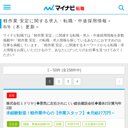
軽作業 安定に関する求人・転職・中途採用情報＜
8/6（木）更新＞
マイナビ転職では「軽作業 安定」に関連する転職・求人・中途採用情報を多数
掲載中!「軽作業 安定」の転職・求人情報を探しているあなたにおすすめのお
仕事を掲載しています。「軽作業 安定」に関連するキーワードからも転職・求
人情報をお探しいただけるので、あなたにぴったりのお仕事を見つけてみてく
ださい!
1～50件 (全158件中)
1
2
3
4
新着
株式会社ミドリヤ | ◆景気に左右されにくい総合建設会社◆週休2日/賞与年
2回
未経験歓迎！軽作業中心の【作業スタッフ】★月給27万円～
正社員
職種・業種未経験OK
急募
学歴不問
完全週休2日制