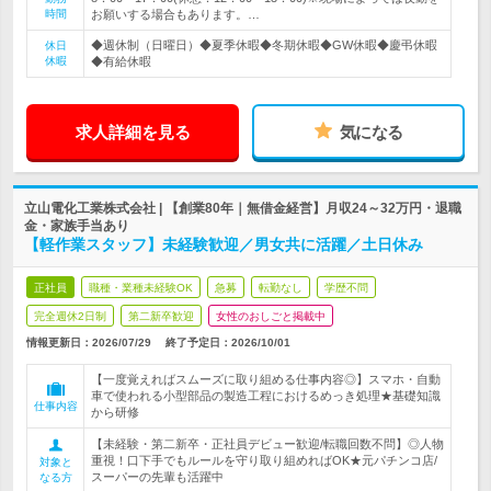
時間
お願いする場合もあります。…
◆週休制（日曜日）◆夏季休暇◆冬期休暇◆GW休暇◆慶弔休暇
休日
休暇
◆有給休暇
求人詳細を見る
気になる
立山電化工業株式会社 | 【創業80年｜無借金経営】月収24～32万円・退職
金・家族手当あり
【軽作業スタッフ】未経験歓迎／男女共に活躍／土日休み
正社員
職種・業種未経験OK
急募
転勤なし
学歴不問
完全週休2日制
第二新卒歓迎
女性のおしごと掲載中
情報更新日：2026/07/29
終了予定日：
2026/10/01
【一度覚えればスムーズに取り組める仕事内容◎】スマホ・自動
車で使われる小型部品の製造工程におけるめっき処理★基礎知識
仕事内容
から研修
【未経験・第二新卒・正社員デビュー歓迎/転職回数不問】◎人物
重視！口下手でもルールを守り取り組めればOK★元パチンコ店/
対象と
スーパーの先輩も活躍中
なる方