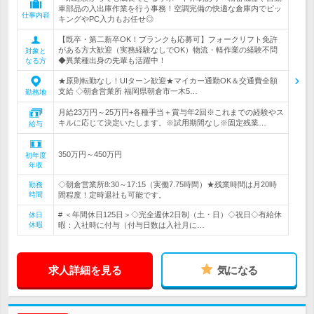
車部品の入出庫作業を行う事務！空調完備の快適な倉庫内でピッ
仕事内容
キングやPC入力もお任せ◎
【既卒・第二新卒OK！ブランクも応募可】フォークリフト免許
がある方大歓迎（実務経験なしでOK）物流・軽作業の経験不問
対象と
◆異業種出身の先輩も活躍中！
なる方
★原則転勤なし！UIターン歓迎★マイカー通勤OK＆交通費全額
支給 ◇朝倉営業所 福岡県朝倉市一木5…
勤務地
月給23万円～25万円+各種手当＋賞与年2回※これまでの経験やス
キルに応じて決定いたします。※試用期間なし※固定残業…
給与
350万円～450万円
初年度
年収
◇朝倉営業所8:30～17:15（実働7.75時間）★残業時間は月20時
勤務
時間
間程度！定時退社も可能です。
# ＜年間休日125日＞◇完全週休2日制（土・日）◇祝日◇有給休
休日
休暇
暇：入社時に付与（付与日数は入社月に…
求人詳細を見る
気になる