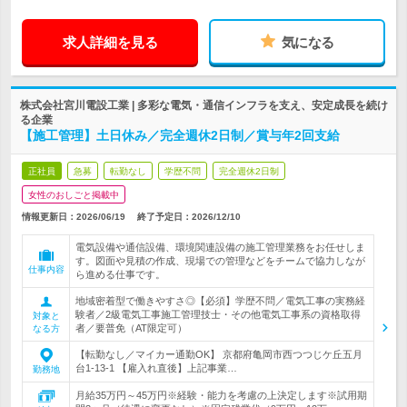
求人詳細を見る
気になる
株式会社宮川電設工業 | 多彩な電気・通信インフラを支え、安定成長を続け
る企業
【施工管理】土日休み／完全週休2日制／賞与年2回支給
正社員
急募
転勤なし
学歴不問
完全週休2日制
女性のおしごと掲載中
情報更新日：2026/06/19
終了予定日：
2026/12/10
電気設備や通信設備、環境関連設備の施工管理業務をお任せしま
す。図面や見積の作成、現場での管理などをチームで協力しなが
仕事内容
ら進める仕事です。
地域密着型で働きやすさ◎【必須】学歴不問／電気工事の実務経
験者／2級電気工事施工管理技士・その他電気工事系の資格取得
対象と
者／要普免（AT限定可）
なる方
【転勤なし／マイカー通勤OK】 京都府亀岡市西つつじケ丘五月
台1-13-1 【雇入れ直後】上記事業…
勤務地
月給35万円～45万円※経験・能力を考慮の上決定します※試用期