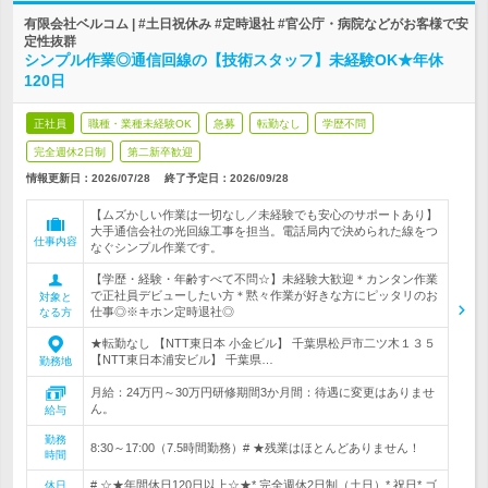
有限会社ベルコム | #土日祝休み #定時退社 #官公庁・病院などがお客様で安
定性抜群
シンプル作業◎通信回線の【技術スタッフ】未経験OK★年休
120日
正社員
職種・業種未経験OK
急募
転勤なし
学歴不問
完全週休2日制
第二新卒歓迎
情報更新日：2026/07/28
終了予定日：
2026/09/28
【ムズかしい作業は一切なし／未経験でも安心のサポートあり】
大手通信会社の光回線工事を担当。電話局内で決められた線をつ
仕事内容
なぐシンプル作業です。
【学歴・経験・年齢すべて不問☆】未経験大歓迎＊カンタン作業
で正社員デビューしたい方＊黙々作業が好きな方にピッタリのお
対象と
仕事◎※キホン定時退社◎
なる方
★転勤なし 【NTT東日本 小金ビル】 千葉県松戸市二ツ木１３５
【NTT東日本浦安ビル】 千葉県…
勤務地
月給：24万円～30万円研修期間3か月間：待遇に変更はありませ
ん。
給与
勤務
8:30～17:00（7.5時間勤務）# ★残業はほとんどありません！
時間
# ☆★年間休日120日以上☆★* 完全週休2日制（土日）* 祝日* ゴ
休日