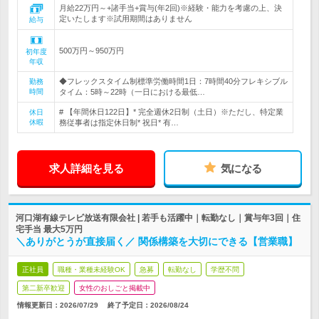
月給22万円～+諸手当+賞与(年2回)※経験・能力を考慮の上、決
定いたします※試用期間はありません
給与
500万円～950万円
初年度
年収
◆フレックスタイム制標準労働時間1日：7時間40分フレキシブル
勤務
時間
タイム：5時～22時（一日における最低…
# 【年間休日122日】* 完全週休2日制（土日）※ただし、特定業
休日
休暇
務従事者は指定休日制* 祝日* 有…
求人詳細を見る
気になる
河口湖有線テレビ放送有限会社 | 若手も活躍中｜転勤なし｜賞与年3回｜住
宅手当 最大5万円
＼ありがとうが直接届く／ 関係構築を大切にできる【営業職】
正社員
職種・業種未経験OK
急募
転勤なし
学歴不問
第二新卒歓迎
女性のおしごと掲載中
情報更新日：2026/07/29
終了予定日：
2026/08/24