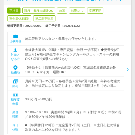
正社員
職種・業種未経験OK
急募
転勤なし
学歴不問
完全週休2日制
第二新卒歓迎
情報更新日：2026/06/02
終了予定日：
2026/11/23
施工管理アシスタント業務をお任せいたします。
仕事内容
未経験大歓迎♪《経験・専門資格・学歴 一切不問》◆要普免(AT
限定可)★福利厚生でキャンピングカーやジェットスキーの利用
対象と
OK！◎東北6県への出張あり
なる方
【転勤ナシ！応募前のweb面談もOK】 宮城県名取市愛島台5‐
101-39 ★マイカー通勤OK！…
勤務地
月給18万円～35万円＋各種手当＋賞与2回※経験・年齢を考慮の
上、当社規定により決定します。※試用期間3ヶ月（その間…
給与
300万円～500万円
初年度
年収
9：00～18：00（実働時間7時間50分）※（休憩100分）午前20分
勤務
時間
／昼60分／午後20分残業は…
# 《年間休日120日》* 完全週休2日制（土日）※土日出社の場合
休日
休暇
次週の水木に代休を取得できます。*…