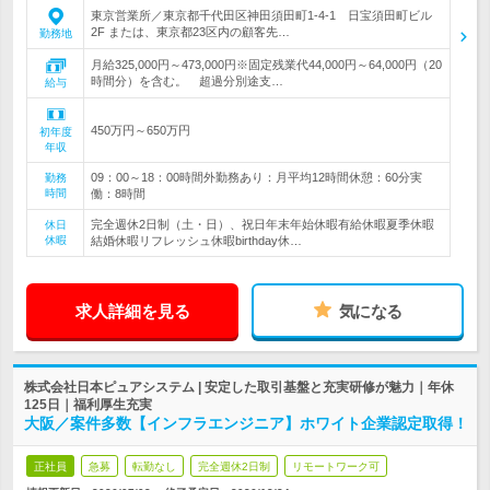
東京営業所／東京都千代田区神田須田町1-4-1 日宝須田町ビル
2F または、東京都23区内の顧客先…
勤務地
月給325,000円～473,000円※固定残業代44,000円～64,000円（20
時間分）を含む。 超過分別途支…
給与
450万円～650万円
初年度
年収
09：00～18：00時間外勤務あり：月平均12時間休憩：60分実
勤務
時間
働：8時間
完全週休2日制（土・日）、祝日年末年始休暇有給休暇夏季休暇
休日
休暇
結婚休暇リフレッシュ休暇birthday休…
求人詳細を見る
気になる
株式会社日本ピュアシステム | 安定した取引基盤と充実研修が魅力｜年休
125日｜福利厚生充実
大阪／案件多数【インフラエンジニア】ホワイト企業認定取得！
正社員
急募
転勤なし
完全週休2日制
リモートワーク可