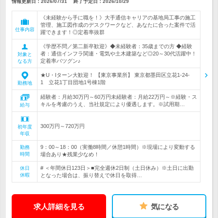
情報更新日：2026/07/31
終了予定日：
2026/10/29
《未経験から手に職を！》大手通信キャリアの基地局工事の施工
管理、施工図作成のデスクワークなど、あなたに合った案件で活
仕事内容
躍できます！◎定着率抜群
《学歴不問／第二新卒歓迎》◆未経験者：35歳までの方 ◆経験
者：通信インフラ関連・電気や土木建築など◎20～30代活躍中！
対象と
定着率バツグン♪
なる方
★U・Iターン大歓迎！ 【東京事業所】 東京都墨田区立花1-24-
1 立花1丁目団地1号棟1階
勤務地
経験者：月給30万円～60万円未経験者：月給22万円～※経験・ス
キルを考慮のうえ、当社規定により優遇します。※試用期…
給与
300万円～720万円
初年度
年収
9：00～18：00（実働8時間／休憩1時間）※現場により変動する
勤務
時間
場合あり★残業少なめ！
# ＜年間休日123日＞■完全週休2日制（土日休み）※土日に出勤
休日
休暇
となった場合は、振り替えで休日を取得…
求人詳細を見る
気になる