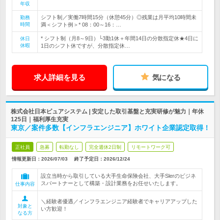
年収
シフト制／実働7時間15分（休憩45分）◎残業は月平均10時間未
勤務
時間
満＜シフト例＞* 08：00～16：…
* シフト制（月8～9日）└3勤1休＋年間14日の分散指定休★4日に
休日
休暇
1日のシフト休ですが、分散指定休…
求人詳細を見る
気になる
株式会社日本ピュアシステム | 安定した取引基盤と充実研修が魅力｜年休
125日｜福利厚生充実
東京／案件多数【インフラエンジニア】ホワイト企業認定取得！
正社員
急募
転勤なし
完全週休2日制
リモートワーク可
情報更新日：2026/07/03
終了予定日：
2026/12/24
設立当時から取引している大手生命保険会社、大手Slerのビジネ
スパートナーとして構築・設計業務をお任せいたします。
仕事内容
＼経験者優遇／インフラエンジニア経験者でキャリアアップした
対象と
い方歓迎！
なる方