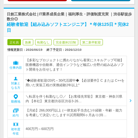
日創工業株式会社 | IT業界成長企業｜福利厚生・評価制度充実 ｜渋谷駅徒歩
数分◎
経験者歓迎【組み込みソフトエンジニア】＊年休125日＊完休2
日
正社員
急募
転勤なし
完全週休2日制
第二新卒歓迎
情報更新日：2026/06/19
終了予定日：
2026/12/10
【多彩なプロジェクトに携わりながら着実にスキルアップ可能】
医療機器や自動車、通信インフラなど幅広い分野の組み込みソフ
仕事内容
ト開発をお任せします！
"◆経験者歓迎/20代～30代活躍中◆ 【必須要件】C または C++を
対象と
用いた実装工程の実務経験2年以上"
なる方
＼転居を伴う転勤なし◎／ 【お客様先常駐】 東京都・神奈川県
内 【本社】 東京都渋谷区渋谷3-26…
勤務地
【月給】266,000円以上 (一律支給手当含む)※経験・年齢・能力
を考慮して決定いたします※試用期間6ヶ月あり(待…
給与
400万円～600万円
初年度
年収