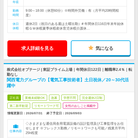
年収
9:00～18:00（休憩60分）※時間外労働：有（月平均20時間程
勤務
時間
度）
週休2日（祝日のある週は土曜出勤）# 年間休日116日年末年始休
休日
休暇
暇ＧＷ休暇夏季休暇産休育児休暇介護休…
求人詳細を見る
気になる
株式会社オプテージ | 東証プライム上場｜年間休日122日｜離職率2.4％｜転
勤なし
関西電力グループの【電気工事技術者】土日祝休／20～30代活
躍中
正社員
業種未経験OK
急募
学歴不問
完全週休2日制
第二新卒歓迎
リモートワーク可
女性のおしごと掲載中
情報更新日：2026/07/31
終了予定日：
2026/09/03
◇さまざまな通信局舎用電源設備の設計監理及び工事監理をお任
せします ※フレックス勤務／リモートワークも可能／残業月平均
仕事内容
25h程度