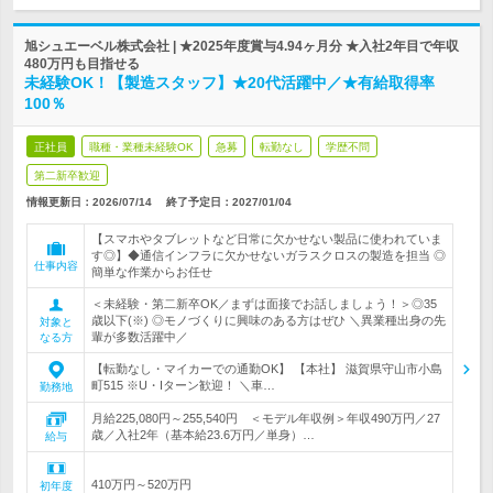
旭シュエーベル株式会社 | ★2025年度賞与4.94ヶ月分 ★入社2年目で年収
480万円も目指せる
未経験OK！【製造スタッフ】★20代活躍中／★有給取得率
100％
正社員
職種・業種未経験OK
急募
転勤なし
学歴不問
第二新卒歓迎
情報更新日：2026/07/14
終了予定日：
2027/01/04
【スマホやタブレットなど日常に欠かせない製品に使われていま
す◎】◆通信インフラに欠かせないガラスクロスの製造を担当 ◎
仕事内容
簡単な作業からお任せ
＜未経験・第二新卒OK／まずは面接でお話しましょう！＞◎35
歳以下(※) ◎モノづくりに興味のある方はぜひ ＼異業種出身の先
対象と
輩が多数活躍中／
なる方
【転勤なし・マイカーでの通勤OK】 【本社】 滋賀県守山市小島
町515 ※U・Iターン歓迎！ ＼車…
勤務地
月給225,080円～255,540円 ＜モデル年収例＞年収490万円／27
歳／入社2年（基本給23.6万円／単身）…
給与
410万円～520万円
初年度