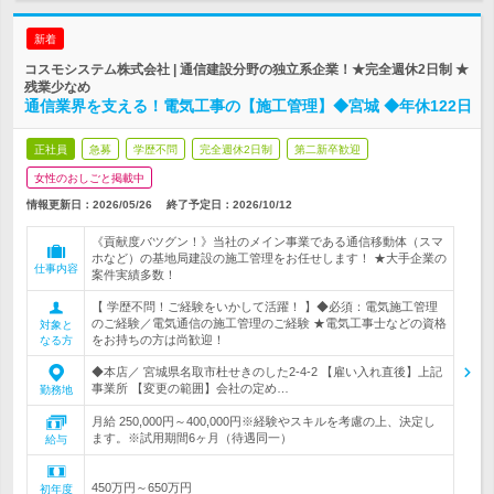
新着
コスモシステム株式会社 | 通信建設分野の独立系企業！★完全週休2日制 ★
残業少なめ
通信業界を支える！電気工事の【施工管理】◆宮城 ◆年休122日
正社員
急募
学歴不問
完全週休2日制
第二新卒歓迎
女性のおしごと掲載中
情報更新日：2026/05/26
終了予定日：
2026/10/12
《貢献度バツグン！》当社のメイン事業である通信移動体（スマ
ホなど）の基地局建設の施工管理をお任せします！ ★大手企業の
仕事内容
案件実績多数！
【 学歴不問！ご経験をいかして活躍！ 】◆必須：電気施工管理
のご経験／電気通信の施工管理のご経験 ★電気工事士などの資格
対象と
をお持ちの方は尚歓迎！
なる方
◆本店／ 宮城県名取市杜せきのした2-4-2 【雇い入れ直後】上記
事業所 【変更の範囲】会社の定め…
勤務地
月給 250,000円～400,000円※経験やスキルを考慮の上、決定し
ます。※試用期間6ヶ月（待遇同一）
給与
450万円～650万円
初年度