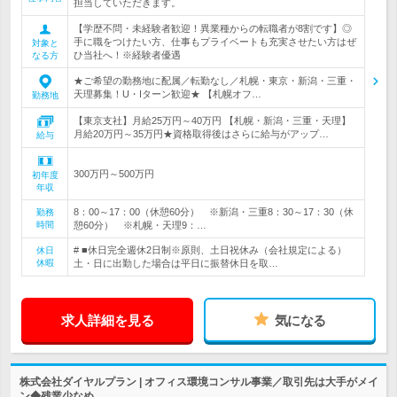
担当していただきます。
【学歴不問・未経験者歓迎！異業種からの転職者が8割です】◎
手に職をつけたい方、仕事もプライベートも充実させたい方はぜ
対象と
ひ当社へ！※経験者優遇
なる方
★ご希望の勤務地に配属／転勤なし／札幌・東京・新潟・三重・
天理募集！U・Iターン歓迎★ 【札幌オフ…
勤務地
【東京支社】月給25万円～40万円 【札幌・新潟・三重・天理】
月給20万円～35万円★資格取得後はさらに給与がアップ…
給与
300万円～500万円
初年度
年収
8：00～17：00（休憩60分） ※新潟・三重8：30～17：30（休
勤務
時間
憩60分） ※札幌・天理9：…
# ■休日完全週休2日制※原則、土日祝休み（会社規定による）
休日
休暇
土・日に出勤した場合は平日に振替休日を取…
求人詳細を見る
気になる
株式会社ダイヤルプラン | オフィス環境コンサル事業／取引先は大手がメイ
ン◆残業少なめ