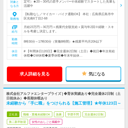
定可）★20～30代の若手メンバーや未経験でスタートした先輩も
対象と
活躍中
なる方
【転勤なし／マイカー・バイク通勤OK】 本社：広島県広島市中
区光南6丁目2-68
勤務地
月給23万円～30万円＋残業代全額支給＋賞与年2回※経験・スキ
ルを考慮し決定します。
給与
勤務
8時30分～17時30分（実働8時間）★残業平均月20h以下
時間
# 【年間休日120日】◆完全週休2日制（土日）◆祝日◆年次有給
休日
休暇
休暇◆GW休暇◆夏季休暇◆年末年始休…
求人詳細を見る
気になる
株式会社アルファエンタープライズ | ◆育休実績あり◆完全週休2日制（土
日祝休み）◆長期休暇あり
未経験から「手に職」をつけられる【施工管理】★年休123日～
正社員
職種・業種未経験OK
急募
学歴不問
完全週休2日制
第二新卒歓迎
女性のおしごと掲載中