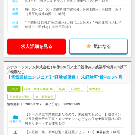
間3ヶ月（待遇に変更なし）※固定残業代（9万円～12万…
給与
09：00～18：00（実働時間7時間0分／休憩120分）※残業：あり
勤務
時間
（月平均残業時間：19時間）
* 年間休日114日* 完全週休2日制（土日休み）* 有給休暇（入社半
休日
休暇
年後に10日付与）※半日取得O…
求人詳細を見る
気になる
シナジーシステム株式会社 | 年休120日／土日祝休み／残業平均月20h以下
／転勤なし
【電気通信エンジニア】*経験者優遇！ 未経験可*賞与5.5ヶ月
正社員
職種・業種未経験OK
急募
転勤なし
学歴不問
完全週休2日制
第二新卒歓迎
情報更新日：2026/07/17
終了予定日：
2026/09/03
【チーム単位で業務にあたるので、未経験でも安心！】通信イン
フラ設備全般の工事・メンテナンスなどをお任せ★国家資格の取
仕事内容
得をサポートする体制も◎
【未経験・第二新卒歓迎／正社員デビューOK】◆要普免（AT限