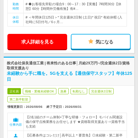
# ◆お客様先常駐の場合9：00～17：30【実働】7時間30分【休
勤務
時間
憩】60分【時間外労働有無】有#…
# ＜年間休日125日＞* 完全週休2日制 (土日)* 祝日* 有給休暇 (入
休日
休暇
社時に5日付与／6ヶ月…
求人詳細を見る
気になる
株式会社保良通信工業 | 将来性のある仕事│月給29万円~/完全週休2日/資格
取得支援あり
未経験から手に職を。5Gを支える【通信保守スタッフ】年休125
日
正社員
職種・業種未経験OK
急募
転勤なし
完全週休2日制
第二新卒歓迎
情報更新日：2026/08/06
終了予定日：
2026/08/31
【2名1組のチーム体制×丁寧な研修・フォロー】モバイル関連設
備の保守点検業務をお任せします ★資格取得支援あり⇒資格手当
仕事内容
も支給
【応募条件はコレだけ│高卒以上＊要普免】◎未経験・第二新卒