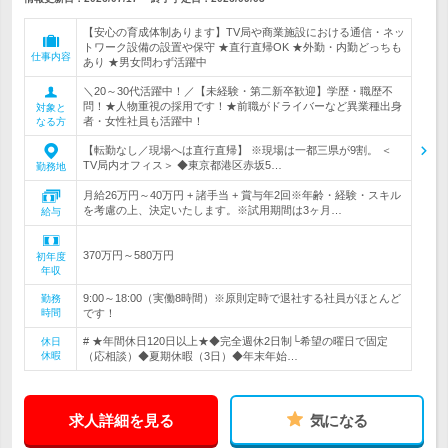
【安心の育成体制あります】TV局や商業施設における通信・ネッ
トワーク設備の設置や保守 ★直行直帰OK ★外勤・内勤どっちも
仕事内容
あり ★男女問わず活躍中
＼20～30代活躍中！／【未経験・第二新卒歓迎】学歴・職歴不
問！★人物重視の採用です！★前職がドライバーなど異業種出身
対象と
者・女性社員も活躍中！
なる方
【転勤なし／現場へは直行直帰】 ※現場は一都三県が9割。 ＜
TV局内オフィス＞ ◆東京都港区赤坂5…
勤務地
月給26万円～40万円 + 諸手当 + 賞与年2回※年齢・経験・スキル
を考慮の上、決定いたします。※試用期間は3ヶ月…
給与
370万円～580万円
初年度
年収
9:00～18:00（実働8時間）※原則定時で退社する社員がほとんど
勤務
時間
です！
# ★年間休日120日以上★◆完全週休2日制└希望の曜日で固定
休日
休暇
（応相談）◆夏期休暇（3日）◆年末年始…
求人詳細を見る
気になる