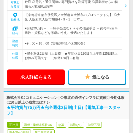
歓迎 ◎電気・通信関連の専門資格を取得可能 ◎異業種からの転
対象と
職も大歓迎&活躍中
なる方
【京都府京都市伏見区／大阪府東大阪市のプロジェクト先】 ◎大
阪 大阪府東大阪市加納4－9－1 日本…
勤務地
■月給29万円～（一律手当含む）＋その他諸手当 ＋賞与年2回※
経験・資格などを考慮のうえ、優遇いたします
給与
勤務
■9：00～18：00（実働8時間／休憩60分）
時間
■完全週休2日制（土日祝）★年間休日120日以上年間125日以上
休日
休暇
お休み可能です！（年休120日＋有給…
求人詳細を見る
気になる
株式会社KJコミュニケーション | ◇東北の通信インフラに貢献◇長期休暇
は10日以上◇残業ほぼナシ
★平均賞与75万円★完全週休2日制(土日)【電気工事士スタッ
フ】
正社員
職種・業種未経験OK
急募
転勤なし
学歴不問
完全週休2日制
第二新卒歓迎