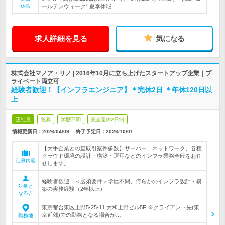
休暇
ールデンウィーク* 夏季休暇…
求人詳細を見る
気になる
株式会社マノア・リノ | 2016年10月に立ち上げたスタートアップ企業｜プ
ライベート両立可
経験者歓迎！【インフラエンジニア】＊完休2日 ＊年休120日以
上
正社員
急募
学歴不問
完全週休2日制
情報更新日：2026/04/09
終了予定日：
2026/10/01
【大手企業との直取引案件多数】サーバー、ネットワーク、各種
クラウド環境の設計・構築・運用などのインフラ業務全般をお任
仕事内容
せします。
経験者歓迎！＜必須要件＞学歴不問、何らかのインフラ設計・構
対象と
築の実務経験（2年以上）
なる方
東京都台東区上野5-25-11 大和上野ビル5F ※クライアント先(東
京近郊)での勤務となる場合が…
勤務地