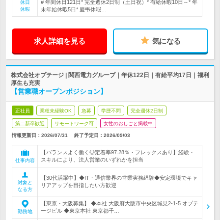
# 年間休日121日* 完全週休2日制（土日祝）* 有給休暇10日～* 年
休日
休暇
末年始休暇5日* 慶弔休暇…
求人詳細を見る
気になる
株式会社オプテージ | 関西電力グループ｜年休122日｜有給平均17日｜福利
厚生も充実
【営業職オープンポジション】
正社員
業種未経験OK
急募
学歴不問
完全週休2日制
第二新卒歓迎
リモートワーク可
女性のおしごと掲載中
情報更新日：2026/07/31
終了予定日：
2026/09/03
【バランスよく働く◎定着率97.28％・フレックスあり】経験・
スキルにより、法人営業のいずれかを担当
仕事内容
【30代活躍中】◆IT・通信業界の営業実務経験◆安定環境でキャ
対象と
リアアップを目指したい方歓迎
なる方
【東京・大阪募集】 ◆本社 大阪府大阪市中央区城見2-1-5 オプテ
ージビル ◆東京本社 東京都千…
勤務地