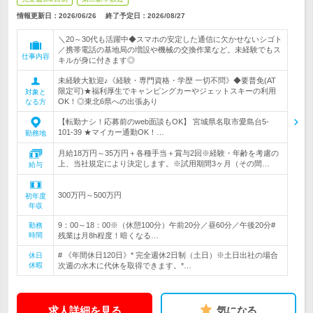
情報更新日：2026/06/26
終了予定日：
2026/08/27
＼20～30代も活躍中◆スマホの安定した通信に欠かせないシゴト
／携帯電話の基地局の増設や機械の交換作業など。未経験でもス
仕事内容
キルが身に付きます◎
未経験大歓迎♪《経験・専門資格・学歴 一切不問》◆要普免(AT
限定可)★福利厚生でキャンピングカーやジェットスキーの利用
対象と
OK！◎東北6県への出張あり
なる方
【転勤ナシ！応募前のweb面談もOK】 宮城県名取市愛島台5‐
101-39 ★マイカー通勤OK！…
勤務地
月給18万円～35万円＋各種手当＋賞与2回※経験・年齢を考慮の
上、当社規定により決定します。※試用期間3ヶ月（その間…
給与
300万円～500万円
初年度
年収
9：00～18：00※（休憩100分）午前20分／昼60分／午後20分#
勤務
時間
残業は月8h程度！暗くなる…
# 《年間休日120日》* 完全週休2日制（土日）※土日出社の場合
休日
休暇
次週の水木に代休を取得できます。*…
求人詳細を見る
気になる