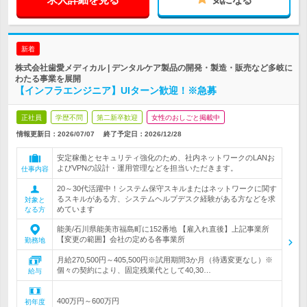
新着
株式会社歯愛メディカル | デンタルケア製品の開発・製造・販売など多岐に
わたる事業を展開
【インフラエンジニア】UIターン歓迎！※急募
正社員
学歴不問
第二新卒歓迎
女性のおしごと掲載中
情報更新日：2026/07/07
終了予定日：
2026/12/28
安定稼働とセキュリティ強化のため、社内ネットワークのLANお
よびVPNの設計・運用管理などを担当いただきます。
仕事内容
20～30代活躍中！システム保守スキルまたはネットワークに関す
るスキルがある方、システムヘルプデスク経験がある方などを求
対象と
めています
なる方
能美/石川県能美市福島町に152番地 【雇入れ直後】上記事業所
【変更の範囲】会社の定める各事業所
勤務地
月給270,500円～405,500円※試用期間3か月（待遇変更なし）※
個々の契約により、固定残業代として40,30…
給与
400万円～600万円
初年度