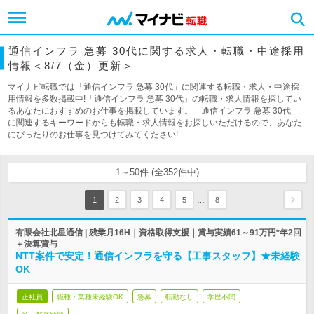
通信インフラ 急募 30代に関する求人・転職・中途採用
情報＜8/7（金）更新＞
マイナビ転職では「通信インフラ 急募 30代」に関連する転職・求人・中途採
用情報を多数掲載中!「通信インフラ 急募 30代」の転職・求人情報を探してい
るあなたにおすすめのお仕事を掲載しています。「通信インフラ 急募 30代」
に関連するキーワードからも転職・求人情報をお探しいただけるので、あなた
にぴったりのお仕事を見つけてみてください!
1～50件 (全352件中)
…
1
2
3
4
5
8
有限会社北星通信 | 残業月16H｜資格取得支援｜賞与実績61～91万円*年2回
＋決算賞与
NTT案件で安定！通信インフラを守る【工事スタッフ】★未経験
OK
正社員
職種・業種未経験OK
急募
転勤なし
学歴不問