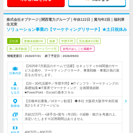
株式会社オプテージ | 関西電力グループ｜年休122日｜賞与年2回｜福利厚
生充実
ソリューション事業の【マーケティングリサーチ】★土日祝休み
正社員
業種未経験OK
急募
学歴不問
完全週休2日制
第二新卒歓迎
リモートワーク可
女性のおしごと掲載中
情報更新日：2026/07/31
終了予定日：
2026/09/03
【2025年7月新設のチームで活躍】セキュリティやAI関連のサー
ビス企画や、マーケティングリサーチ、事業戦略・事業計画の策
仕事内容
定をお任せします。
【20～30代活躍中／学歴不問】■ITインフラ・マーケティングの
基礎知識 ■IT業界でマーケティング、企画開発経験
対象と
■PowerPoint・Excelの基本スキル
なる方
【京橋本社募集／UIターン歓迎】 ◆本社 大阪府大阪市中央区城
見2-1-5 オプテージビル
勤務地
月給22万円～+諸手当+賞与（年2回）※経験・能力を考慮の上、
決定いたします※試用期間はありません
給与
400万円～800万円
初年度