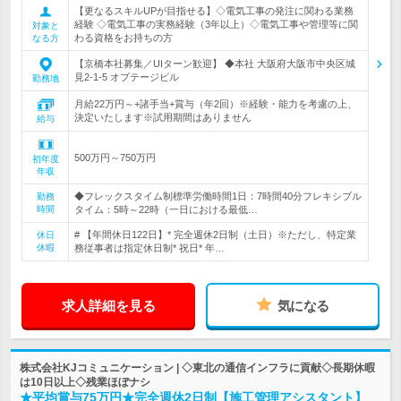
【更なるスキルUPが目指せる】◇電気工事の発注に関わる業務
経験 ◇電気工事の実務経験（3年以上）◇電気工事や管理等に関
対象と
わる資格をお持ちの方
なる方
【京橋本社募集／UIターン歓迎】 ◆本社 大阪府大阪市中央区城
見2-1-5 オプテージビル
勤務地
月給22万円～+諸手当+賞与（年2回）※経験・能力を考慮の上、
決定いたします※試用期間はありません
給与
500万円～750万円
初年度
年収
◆フレックスタイム制標準労働時間1日：7時間40分フレキシブル
勤務
時間
タイム：5時～22時（一日における最低…
# 【年間休日122日】* 完全週休2日制（土日）※ただし、特定業
休日
休暇
務従事者は指定休日制* 祝日* 年…
求人詳細を見る
気になる
株式会社KJコミュニケーション | ◇東北の通信インフラに貢献◇長期休暇
は10日以上◇残業ほぼナシ
★平均賞与75万円★完全週休2日制【施工管理アシスタント】