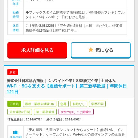
年収
◆フレックスタイム制標準労働時間1日：7時間40分フレキシブル
勤務
時間
タイム：5時～22時（一日における最低…
# 【年間休日122日】* 完全週休2日制（土日）※ただし、特定業
休日
休暇
務従事者は指定休日制* 祝日* 年…
求人詳細を見る
気になる
新着
株式会社日本総合施設 | 《ホワイト企業》SSS認定企業│土日休み
Wi-Fi・5Gを支える【通信サポート】第二新卒歓迎｜年間休日
121日
正社員
職種・業種未経験OK
急募
転勤なし
学歴不問
完全週休2日制
第二新卒歓迎
女性のおしごと掲載中
情報更新日：2026/07/24
終了予定日：
2026/09/24
【安心環境！先輩のアシスタントからスタート】無線LAN、イン
ターネット、ケーブルテレビ、Wi-Fiなどの通信インフラの設置を
仕事内容