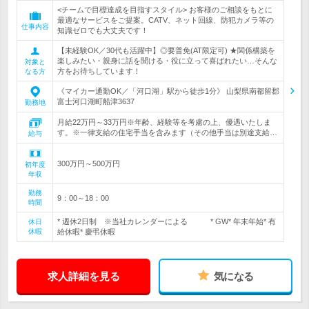
<チームで目標達成を目指すスタイル> お客様のご相談をもとに
最適なサービスをご提案。CATV、ネット回線、防犯カメラ等の
仕事内容
知識ゼロでも大丈夫です！
【未経験OK／30代も活躍中】◎要普免(AT限定可) ★関係構築を
楽しみたい・親身に話を聞ける・役に立って喜ばれたい…そんな
対象と
方をお待ちしています！
なる方
《マイカー通勤OK／「河口湖」駅から徒歩1分》 山梨県南都留郡
富士河口湖町船津3637
勤務地
月給22万円～33万円※年齢、経験等を考慮の上、優遇いたしま
す。※一律支給の住宅手当を含みます（その他手当は別途支給…
給与
300万円～500万円
初年度
年収
勤務
9：00～18：00
時間
* 週休2日制 ※当社カレンダーによる * GW* 年末年始* 有
休日
休暇
給休暇* 慶弔休暇
求人詳細を見る
気になる