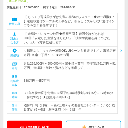
第二新卒歓迎
情報更新日：2026/06/30
終了予定日：
2026/08/31
【 じっくり育成◎まずは先輩の補助からスタート◆WEB面接OK
】電柱や通信ケーブルの工事など、暮らしに欠かせない通信イン
仕事内容
フラを支える仕事です！
【 未経験・UIターン歓迎◆学歴不問 】普通免許があれば
OK◎「安定した生活を送りたい」「技術や資格を身につけた
対象と
い」という方を歓迎します！
なる方
＼転勤なし！マイカー通勤OK♪UIターンも歓迎です／ 北海道名寄
市西1条南９丁目１-２ ★WEB面…
勤務地
月給228,000円～300,000円＋諸手当＋賞与（昨年実績61万円～91
万円）※経験・年齢・資格などを考慮して、…
給与
380万円～450万円
初年度
年収
＜1年単位の変形労働＞※週平均40時間以内8時15分～17時15分
勤務
時間
（休憩90分）★残業月平均16Hほ…
週休2日制（日曜日＋第2土曜＋その他会社カレンダーによる）祝
休日
休暇
日GW（5～6日）夏季休暇（4～５日）年…
求人詳細を見る
気になる