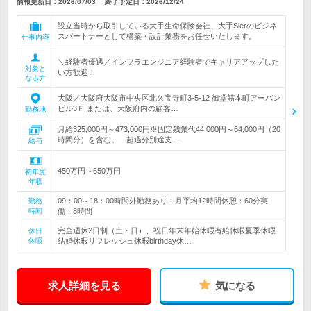
情報更新日：2026/07/03
終了予定日：
2026/12/24
設立当時から取引している大手生命保険会社、大手Slerのビジネ
スパートナーとして構築・設計業務をお任せいたします。
仕事内容
＼経験者優遇／インフラエンジニア経験者でキャリアアップした
対象と
い方歓迎！
なる方
大阪／大阪府大阪市中央区北久宝寺町3-5-12 御堂筋本町アーバン
ビル3Ｆ または、大阪府内の顧客…
勤務地
月給325,000円～473,000円※固定残業代44,000円～64,000円（20
時間分）を含む。 超過分別途支…
給与
450万円～650万円
初年度
年収
09：00～18：00時間外勤務あり：月平均12時間休憩：60分実
勤務
時間
働：8時間
完全週休2日制（土・日）、祝日年末年始休暇有給休暇夏季休暇
休日
休暇
結婚休暇リフレッシュ休暇birthday休…
求人詳細を見る
気になる