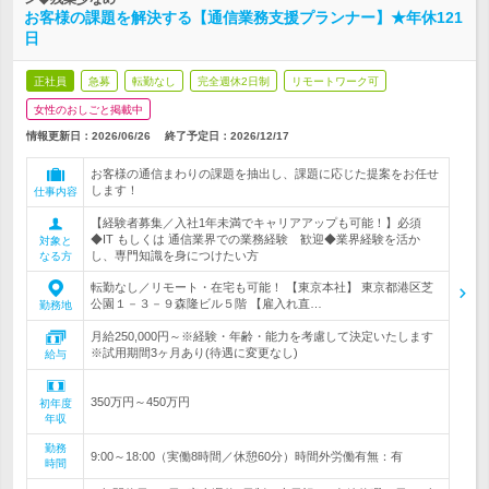
お客様の課題を解決する【通信業務支援プランナー】★年休121
日
正社員
急募
転勤なし
完全週休2日制
リモートワーク可
女性のおしごと掲載中
情報更新日：2026/06/26
終了予定日：
2026/12/17
お客様の通信まわりの課題を抽出し、課題に応じた提案をお任せ
します！
仕事内容
【経験者募集／入社1年未満でキャリアアップも可能！】必須
◆IT もしくは 通信業界での業務経験 歓迎◆業界経験を活か
対象と
し、専門知識を身につけたい方
なる方
転勤なし／リモート・在宅も可能！ 【東京本社】 東京都港区芝
公園１－３－９森隆ビル５階 【雇入れ直…
勤務地
月給250,000円～※経験・年齢・能力を考慮して決定いたします
※試用期間3ヶ月あり(待遇に変更なし)
給与
350万円～450万円
初年度
年収
勤務
9:00～18:00（実働8時間／休憩60分）時間外労働有無：有
時間