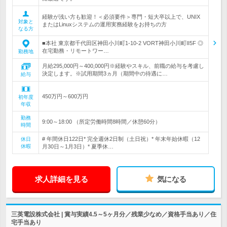
経験が浅い方も歓迎！＜必須要件＞専門・短大卒以上で、UNIX
対象と
またはLinuxシステムの運用実務経験をお持ちの方
なる方
■本社 東京都千代田区神田小川町1-10-2 VORT神田小川町II5F ◎
在宅勤務・リモートワー…
勤務地
月給295,000円～400,000円※経験やスキル、前職の給与を考慮し
決定します。※試用期間3ヵ月（期間中の待遇に…
給与
450万円～600万円
初年度
年収
勤務
9:00～18:00 （所定労働時間8時間／休憩60分）
時間
# 年間休日122日* 完全週休2日制（土日祝）* 年末年始休暇（12
休日
休暇
月30日～1月3日）* 夏季休…
求人詳細を見る
気になる
三英電設株式会社 | 賞与実績4.5～5ヶ月分／残業少なめ／資格手当あり／住
宅手当あり