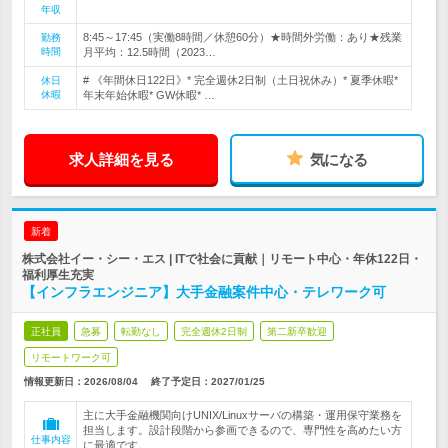
年収
8:45～17:45（実働8時間／休憩60分）★時間外労働：あり★残業
勤務
時間
月平均：12.5時間（2023…
# 《年間休日122日》* 完全週休2日制（土日祝休み）* 夏季休暇*
休日
休暇
年末年始休暇* GW休暇* …
求人詳細を見る
気になる
新着
株式会社イー・シー・エス | ITで社会に貢献｜リモート中心・年休122日・
福利厚生充実
【インフラエンジニア】大手金融案件中心・テレワーク可
正社員
急募
転勤なし
完全週休2日制
第二新卒歓迎
リモートワーク可
情報更新日：2026/08/04
終了予定日：
2027/01/25
主に大手金融機関向けUNIX/Linuxサーバの構築・運用保守業務を
担当します。設計段階から参画できるので、専門性を高めたい方
仕事内容
に最適です。