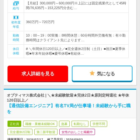
【月給】300,000円～600,000円※上記には固定残業代として45時
間/76,635円～153,225円分含む…
給与
360万円～720万円
初年度
年収
10：00～19：00実働：8時間休憩：60分時間外労働有無：有※勤
勤務
時間
務時間はクライアント先によります…
# ＼年間休日120日以上／■完全週休2日制（土日）■祝日■夏季休
休日
休暇
暇■年末年始休暇■慶弔休暇■有給休…
求人詳細を見る
気になる
オプティマス株式会社 | ＼★未経験歓迎★完休2日★原則定時退社 ★年休
120日以上／
【通信設備エンジニア】有名TV局が仕事場！未経験から手に職
を
正社員
職種・業種未経験OK
急募
転勤なし
学歴不問
完全週休2日制
第二新卒歓迎
女性のおしごと掲載中
情報更新日：2026/07/17
終了予定日：
2026/09/03