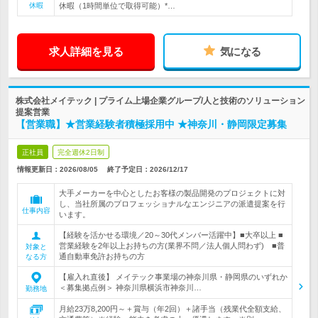
休暇
休暇（1時間単位で取得可能）*…
求人詳細を見る
気になる
株式会社メイテック | プライム上場企業グループ/人と技術のソリューション
提案営業
【営業職】★営業経験者積極採用中 ★神奈川・静岡限定募集
正社員
完全週休2日制
情報更新日：2026/08/05
終了予定日：
2026/12/17
大手メーカーを中心としたお客様の製品開発のプロジェクトに対
し、当社所属のプロフェッショナルなエンジニアの派遣提案を行
仕事内容
います。
【経験を活かせる環境／20～30代メンバー活躍中】■大卒以上 ■
営業経験を2年以上お持ちの方(業界不問／法人個人問わず) ■普
対象と
通自動車免許お持ちの方
なる方
【雇入れ直後】 メイテック事業場の神奈川県・静岡県のいずれか
＜募集拠点例＞ 神奈川県横浜市神奈川…
勤務地
月給23万8,200円～＋賞与（年2回）＋諸手当（残業代全額支給、