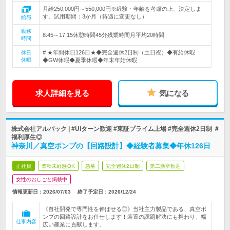
月給250,000円～550,000円※経験・年齢を考慮の上、決定しま
す。試用期間：3か月（待遇に変更なし）
給与
勤務
8:45～17:15休憩時間45分残業時間月平均20時間
時間
# ★年間休日126日★◆完全週休2日制（土日祝）◆有給休暇
休日
休暇
◆GW休暇◆夏季休暇◆年末年始休暇
求人詳細を見る
気になる
株式会社アルバック | #UIターン歓迎 #東証プライム上場 #完全週休2日制 ＃
福利厚生◎
神奈川／真空ポンプの【回路設計】◆経験者募集◆年休126日
正社員
業種未経験OK
急募
完全週休2日制
第二新卒歓迎
女性のおしごと掲載中
情報更新日：2026/07/03
終了予定日：
2026/12/24
《自社開発で専門性を伸ばせる◎》当社主力製品である、真空ポ
ンプの回路設計をお任せします！装置の課題解決にも携わり、幅
仕事内容
広い産業に貢献します。