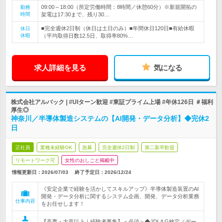
09:00～18:00（所定労働時間：8時間／休憩60分）※新規開拓の
勤務
時間
架電は17:30まで、残り30…
■完全週休2日制（休日は土日のみ）■年間休日120日■有給休暇
休日
休暇
（平均取得日数12.5日、取得率80%…
求人詳細を見る
気になる
株式会社アルバック | #UIターン歓迎 #東証プライム上場 #年休126日 ＃福利
厚生◎
神奈川／半導体製造システムの【AI開発・データ分析】◆完休2
日
正社員
業種未経験OK
急募
完全週休2日制
第二新卒歓迎
リモートワーク可
女性のおしごと掲載中
情報更新日：2026/07/03
終了予定日：
2026/12/24
《安定企業で経験を活かしてスキルアップ》半導体製造装置のAI
開発・データ分析に関するシステム企画、開発、データ分析業務
仕事内容
をお任せします！
【高専・大卒以上｜経験者募集】＜必須＞◆JDLA G検定／デー