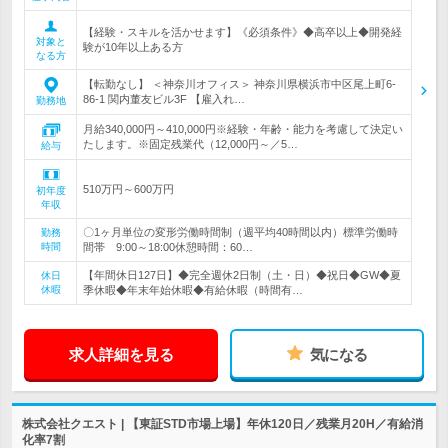
【経験・スキルを活かせます】《必須条件》◆高卒以上◆開発経
対象と
験が10年以上ある方
なる方
【転勤なし】 ＜神奈川オフィス＞ 神奈川県横浜市中区尾上町6-
86-1 関内董友ビル3F 【雇入れ…
勤務地
月給340,000円～410,000円※経験・年齢・能力を考慮して決定い
たします。※固定残業代（12,000円～／5…
給与
510万円～600万円
初年度
年収
〇1ヶ月単位の変形労働時間制（週平均40時間以内）標準労働時
勤務
時間
間帯 9:00～18:00休憩時間：60…
【年間休日127日】◆完全週休2日制（土・日）◆祝日◆GW◆夏
休日
休暇
季休暇◆年末年始休暇◆有給休暇（時間有…
求人詳細を見る
気になる
株式会社クエスト | 【東証STD市場上場】年休120日／残業月20H／有給消
化率7割