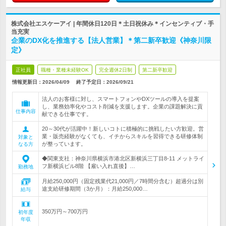
株式会社エスケーアイ | 年間休日120日＊土日祝休み＊インセンティブ・手
当充実
企業のDX化を推進する【法人営業】＊第二新卒歓迎《神奈川限
定》
正社員
職種・業種未経験OK
完全週休2日制
第二新卒歓迎
情報更新日：2026/04/09
終了予定日：
2026/09/21
法人のお客様に対し、スマートフォンやDXツールの導入を提案
し、業務効率化やコスト削減を支援します。企業の課題解決に貢
仕事内容
献できる仕事です。
20～30代が活躍中！新しいコトに積極的に挑戦したい方歓迎。営
業・販売経験がなくても、イチからスキルを習得できる研修体制
対象と
が整っています。
なる方
◆関東支社：神奈川県横浜市港北区新横浜三丁目8-11 メットライ
フ新横浜ビル8階 【雇い入れ直後】…
勤務地
月給250,000円（固定残業代21,000円／7時間分含む）超過分は別
途支給研修期間（3か月）：月給250,000…
給与
350万円～700万円
初年度
年収