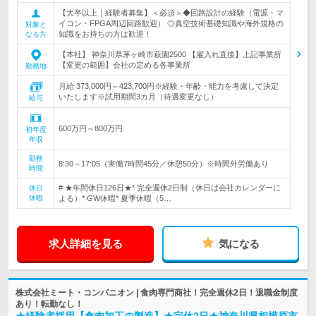
【大卒以上｜経験者募集】＜必須＞◆回路設計の経験（電源・マ
イコン・FPGA周辺回路歓迎） ◎真空技術基礎知識や海外規格の
対象と
知識をお持ちの方は歓迎！
なる方
【本社】 神奈川県茅ヶ崎市萩園2500 【雇入れ直後】上記事業所
【変更の範囲】会社の定める各事業所
勤務地
月給 373,000円～423,700円※経験・年齢・能力を考慮して決定
いたします※試用期間3カ月（待遇変更なし）
給与
600万円～800万円
初年度
年収
勤務
8:30～17:05（実働7時間45分／休憩50分）※時間外労働あり
時間
# ★年間休日126日★* 完全週休2日制（休日は会社カレンダーに
休日
休暇
よる）* GW休暇* 夏季休暇（5…
求人詳細を見る
気になる
株式会社ミート・コンパニオン | 食肉専門商社！完全週休2日！退職金制度
あり！転勤なし！