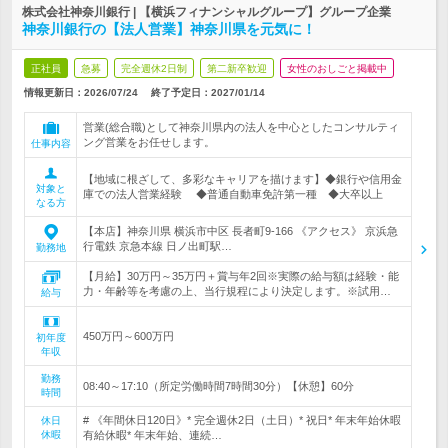
株式会社神奈川銀行 | 【横浜フィナンシャルグループ】グループ企業
神奈川銀行の【法人営業】神奈川県を元気に！
正社員
急募
完全週休2日制
第二新卒歓迎
女性のおしごと掲載中
情報更新日：2026/07/24
終了予定日：
2027/01/14
営業(総合職)として神奈川県内の法人を中心としたコンサルティ
ング営業をお任せします。
仕事内容
【地域に根ざして、多彩なキャリアを描けます】◆銀行や信用金
対象と
庫での法人営業経験 ◆普通自動車免許第一種 ◆大卒以上
なる方
【本店】神奈川県 横浜市中区 長者町9-166 《アクセス》 京浜急
行電鉄 京急本線 日ノ出町駅…
勤務地
【月給】30万円～35万円＋賞与年2回※実際の給与額は経験・能
力・年齢等を考慮の上、当行規程により決定します。※試用…
給与
450万円～600万円
初年度
年収
勤務
08:40～17:10（所定労働時間7時間30分）【休憩】60分
時間
# 《年間休日120日》* 完全週休2日（土日）* 祝日* 年末年始休暇
休日
休暇
有給休暇* 年末年始、連続…