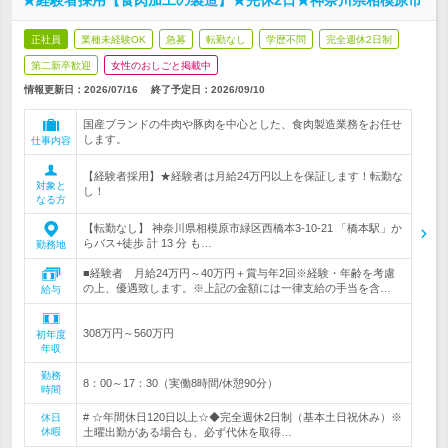
★経験者採用【食肉加工の製造】★完休2日★神奈川県相模原市
正社員
業種未経験OK
急募
転勤なし
学歴不問
完全週休2日制
第二新卒歓迎
女性のおしごと掲載中
情報更新日：2026/07/16
終了予定日：
2026/09/10
国産ブランドの牛肉や豚肉を中心とした、食肉製造業務をお任せ
します。
仕事内容
【経験者採用】★経験者は月給24万円以上を保証します！転勤な
対象と
し！
なる方
【転勤なし】 神奈川県相模原市緑区西橋本3-10-21 「橋本駅」か
らバス+徒歩 計 13 分 も…
勤務地
■経験者 月給24万円～40万円＋賞与年2回※経験・年齢を考慮
の上、優遇致します。※上記の金額には一律支給の手当を含…
給与
308万円～560万円
初年度
年収
勤務
8：00～17：30（実働8時間/休憩90分）
時間
# ☆年間休日120日以上☆◆完全週休2日制（基本土日祝休み）※
休日
休暇
土曜出勤がある場合も、必ず代休を取得…