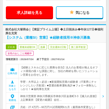
求人詳細を見る
気になる
株式会社大塚商会 | 【東証プライム上場】◆土日祝休み◆年休127日◆福利
厚生充実
【システム（業種SI）営業】★経験者採用※神奈川募集
正社員
業種未経験OK
急募
完全週休2日制
第二新卒歓迎
女性のおしごと掲載中
情報更新日：2026/07/24
終了予定日：
2027/01/14
【経験とスキルに応じた業務を担当】法人のお客様が抱えるオフ
ィス環境の様々な課題に対し、当社の商材を用いたソリューショ
仕事内容
ン営業をお任せします。
学歴：大卒以上＜必須＞■新規開拓営業の経験者（IT業界にチャ
レンジしたい方歓迎）■普通自動車運転免許★フォロー体制もし
対象と
っかり！★福利厚生充実
なる方
神奈川営業部 神奈川県横浜市神奈川区金港町3-3 【雇入れ直後】
上記事業所 【変更の範囲】 会社…
勤務地
月給：27.4万円～60万円※試用期間6カ月（雇用条件変更なし）