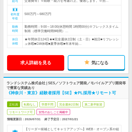
交通費等）※経験・能力を考慮の上、優遇します。※別…
給与
500万円～680万円
初年度
年収
勤務時間：9:00～18:00(休憩時間 1時間00分)※フレックスタイム
勤務
時間
制有（標準労働時間8時間）…
★年間休日124日★■完全週休2日制（土・日）■祝日■リフレッシ
休日
休暇
ュ休暇■GW休暇■夏季休暇■年末年始…
求人詳細を見る
気になる
ランドシステム株式会社 | SES／ソフトウェア開発／モバイルアプリ開発等
で豊富な実績あり
《神奈川・東京》経験者採用【SE】★PL採用★リモート可
正社員
転勤なし
学歴不問
完全週休2日制
第二新卒歓迎
リモートワーク可
女性のおしごと掲載中
情報更新日：2026/07/31
終了予定日：
2027/01/21
【リーダー候補としてキャリアアップへ】WEB・オープン系や組