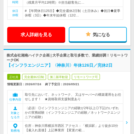
時間
（残業月平均11時間）※担当顧客先に…
# 【年間休日125日】◆完全週休2日制（土日休み）◆祝日◆夏季
休日
休暇
休暇（3日）◆年末年始休暇（12/2…
求人詳細を見る
気になる
株式会社湘南ハイテク企画 | 大手企業と取引多数で、業績好調！リモートワ
ークOK
【インフラエンジニア】〈神奈川〉年休126日／完休2日
正社員
完全週休2日制
第二新卒歓迎
リモートワーク可
情報更新日：2026/07/24
終了予定日：
2026/09/21
取引先において、ネットワーク、 又はサーバーの構築運用をお任
せします！ ★資格取得支援制度あり
仕事内容
〈必須〉◎インフラエンジニアの経験が2年以上◎下記のいずれ
かの実務経験（インフラエンジニアの経験／ネットワークエンジ
対象と
ニアの経験）
なる方
住所：神奈川県横浜市西区 アクセス：「横浜駅」より徒歩10分
【雇入れ直後】上記事業所 【変更の範…
勤務地