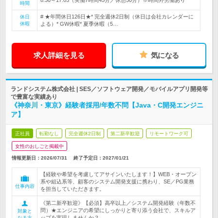
時間
# ★年間休日126日★* 完全週休2日制（休日は会社カレンダーに
休日
休暇
よる）* GW休暇* 夏季休暇（5…
求人詳細を見る
気になる
ランドシステム株式会社 | SES／ソフトウェア開発／モバイルアプリ開発等
で豊富な実績あり
《神奈川・東京》経験者採用/年数不問【Java・C開発エンジニ
ア】
正社員
転勤なし
完全週休2日制
第二新卒歓迎
リモートワーク可
女性のおしごと掲載中
情報更新日：2026/07/31
終了予定日：
2027/01/21
【経験や希望を考慮してアサインいたします！】WEB・オープン
系や組込系等、顧客のシステム開発支援に携わり、SE／PG業務
仕事内容
を担当していただきます。
《第二新卒歓迎》【必須】高卒以上／システム開発経験（年数不
問）★エンジニアの希望にしっかりと寄り添う会社で、スキルア
対象と
ップを実現しませんか？
なる方