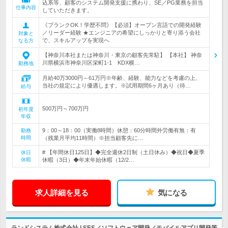
込系等、顧客のシステム開発支援に携わり、SE／PG業務を担当
仕事内容
していただきます。
《ブランクOK！学歴不問》【必須】オープン言語での開発経験
／リーダー経験 ★エンジニアの希望にしっかりと寄り添う会社
対象と
で、スキルアップを実現へ
なる方
【神奈川本社または神奈川・東京の顧客先常駐】 【本社】 神奈
川県横浜市神奈川区栄町1-1 KDX横…
勤務地
月給40万3000円～61万円※年齢、経験、能力などを考慮の上、
当社の規定により優遇します。※試用期間6ヶ月あり（待…
給与
500万円～700万円
初年度
年収
9：00～18：00（実働8時間）休憩：60分時間外労働有無：有
勤務
時間
（残業月平均11時間）※担当顧客先に…
# 【年間休日125日】◆完全週休2日制（土日休み）◆祝日◆夏季
休日
休暇
休暇（3日）◆年末年始休暇（12/2…
求人詳細を見る
気になる