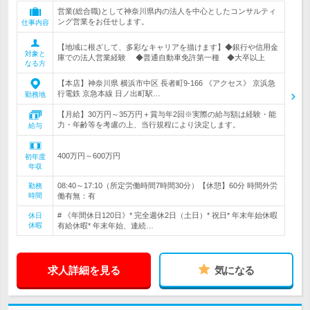
営業(総合職)として神奈川県内の法人を中心としたコンサルティ
ング営業をお任せします。
仕事内容
【地域に根ざして、多彩なキャリアを描けます】◆銀行や信用金
対象と
庫での法人営業経験 ◆普通自動車免許第一種 ◆大卒以上
なる方
【本店】神奈川県 横浜市中区 長者町9-166 《アクセス》 京浜急
行電鉄 京急本線 日ノ出町駅…
勤務地
【月給】30万円～35万円＋賞与年2回※実際の給与額は経験・能
力・年齢等を考慮の上、当行規程により決定します。
給与
400万円～600万円
初年度
年収
08:40～17:10（所定労働時間7時間30分）【休憩】60分 時間外労
勤務
時間
働有無：有
# 《年間休日120日》* 完全週休2日（土日）* 祝日* 年末年始休暇
休日
休暇
有給休暇* 年末年始、連続…
求人詳細を見る
気になる