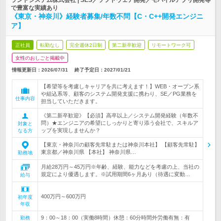
ランドシステム株式会社 | SES／ソフトウェア開発／モバイルアプリ開発等
で豊富な実績あり
《東京・神奈川》経験者募集/年数不問【C・C++開発エンジニ
ア】
正社員
転勤なし
完全週休2日制
第二新卒歓迎
リモートワーク可
女性のおしごと掲載中
情報更新日：2026/07/31
終了予定日：
2027/01/21
【希望等を考慮しキャリアを共に考えます！】WEB・オープン系
や組込系等、顧客のシステム開発支援に携わり、SE／PG業務を
仕事内容
担当していただきます。
《第二新卒歓迎》【必須】高卒以上／システム開発経験（年数不
問）★エンジニアの希望にしっかりと寄り添う会社で、スキルア
対象と
ップを実現しませんか？
なる方
【東京・神奈川の顧客先常駐または神奈川本社】 【顧客先常駐】
東京都／神奈川県 【本社】 神奈川県…
勤務地
月給28万円～45万円※年齢、経験、能力などを考慮の上、当社の
規定により優遇します。※試用期間6ヶ月あり（待遇に変動…
給与
400万円～600万円
初年度
年収
9：00～18：00（実働8時間）休憩：60分時間外労働有無：有
勤務