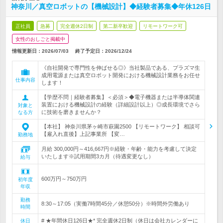
神奈川／真空ロボットの【機械設計】◆経験者募集◆年休126日
正社員
急募
完全週休2日制
第二新卒歓迎
リモートワーク可
女性のおしごと掲載中
情報更新日：2026/07/03
終了予定日：
2026/12/24
《自社開発で専門性を伸ばせる◎》当社製品である、プラズマ生
成用電源または真空ロボット開発における機械設計業務をお任せ
仕事内容
します！
【学歴不問｜経験者募集】＜必須＞◆電子機器または半導体関連
装置における機械設計の経験（詳細設計以上）◎成長環境でさら
対象と
に技術を磨きませんか？
なる方
【本社】 神奈川県茅ヶ崎市萩園2500 【リモートワーク】 相談可
【雇入れ直後】上記事業所 【変…
勤務地
月給 300,000円～416,667円※経験・年齢・能力を考慮して決定
いたします※試用期間3カ月（待遇変更なし）
給与
600万円～750万円
初年度
年収
勤務
8:30～17:05（実働7時間45分／休憩50分）※時間外労働あり
時間
# ★年間休日126日★* 完全週休2日制（休日は会社カレンダーに
休日