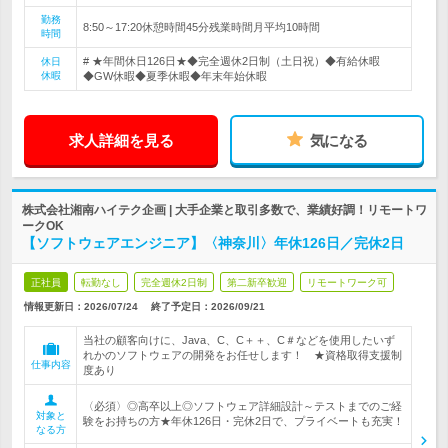
勤務
8:50～17:20休憩時間45分残業時間月平均10時間
時間
# ★年間休日126日★◆完全週休2日制（土日祝）◆有給休暇
休日
休暇
◆GW休暇◆夏季休暇◆年末年始休暇
求人詳細を見る
気になる
株式会社湘南ハイテク企画 | 大手企業と取引多数で、業績好調！リモートワ
ークOK
【ソフトウェアエンジニア】〈神奈川〉年休126日／完休2日
正社員
転勤なし
完全週休2日制
第二新卒歓迎
リモートワーク可
情報更新日：2026/07/24
終了予定日：
2026/09/21
当社の顧客向けに、Java、C、C＋＋、C＃などを使用したいず
れかのソフトウェアの開発をお任せします！ ★資格取得支援制
仕事内容
度あり
〈必須〉◎高卒以上◎ソフトウェア詳細設計～テストまでのご経
対象と
験をお持ちの方★年休126日・完休2日で、プライベートも充実！
なる方