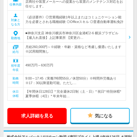
店商社や装置メーカーへの提案から装置のメンテナンス対応をお
仕事内容
任せします。
《必須要件》◎営業職経験1年以上またはコミュニケーション能
対象と
力を必要とされる職種経験 ◎Officeスキル ◎普通自動車運転免許
なる方
■神奈川支店 神奈川横浜市神奈川区金港町2-6 横浜プラザビル
【雇入れ直後】上記事業所 【変更の…
勤務地
月給260,000円～※経験・年齢・資格など考慮し優遇いたします
※試用期間無し
給与
490万円～630万円
初年度
年収
9:00～17:45（実働7時間55分／休憩50分）※時間外労働あり
勤務
時間
※17：30以降退勤可能。ただし…
【年間休日128日】* 完全週休2日制（土・日）* 祝日* 特別休暇*
休日
休暇
夏季休暇（4日）* 年末年始…
求人詳細を見る
気になる