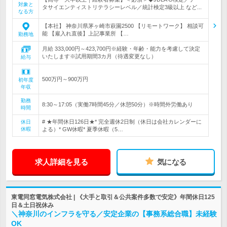
対象と
タサイエンティストリテラシーレベル／統計検定3級以上 など...
なる方
【本社】 神奈川県茅ヶ崎市萩園2500 【リモートワーク】 相談可
能 【雇入れ直後】上記事業所 【…
勤務地
月給 333,000円～423,700円※経験・年齢・能力を考慮して決定
いたします※試用期間3カ月（待遇変更なし）
給与
500万円～900万円
初年度
年収
勤務
8:30～17:05（実働7時間45分／休憩50分）※時間外労働あり
時間
# ★年間休日126日★* 完全週休2日制（休日は会社カレンダーに
休日
休暇
よる）* GW休暇* 夏季休暇（5…
求人詳細を見る
気になる
東電同窓電気株式会社 | 《大手と取引＆公共案件多数で安定》年間休日125
日＆土日祝休み
＼神奈川のインフラを守る／安定企業の【事務系総合職】未経験
OK