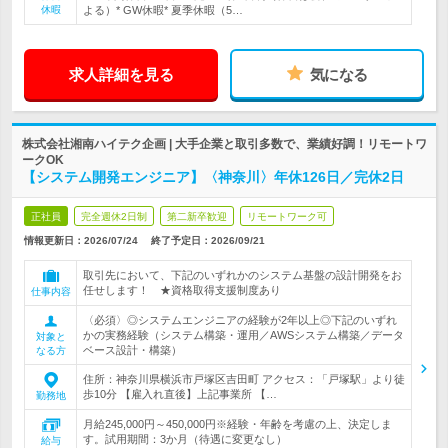
休暇
よる）* GW休暇* 夏季休暇（5…
求人詳細を見る
気になる
株式会社湘南ハイテク企画 | 大手企業と取引多数で、業績好調！リモートワ
ークOK
【システム開発エンジニア】〈神奈川〉年休126日／完休2日
正社員
完全週休2日制
第二新卒歓迎
リモートワーク可
情報更新日：2026/07/24
終了予定日：
2026/09/21
取引先において、下記のいずれかのシステム基盤の設計開発をお
任せします！ ★資格取得支援制度あり
仕事内容
〈必須〉◎システムエンジニアの経験が2年以上◎下記のいずれ
かの実務経験（システム構築・運用／AWSシステム構築／データ
対象と
ベース設計・構築）
なる方
住所：神奈川県横浜市戸塚区吉田町 アクセス：「戸塚駅」より徒
歩10分 【雇入れ直後】上記事業所 【…
勤務地
月給245,000円～450,000円※経験・年齢を考慮の上、決定しま
す。試用期間：3か月（待遇に変更なし）
給与