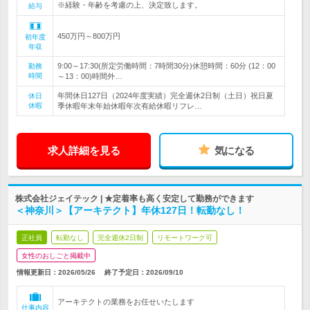
※経験・年齢を考慮の上、決定致します。
給与
450万円～800万円
初年度
年収
9:00～17:30(所定労働時間：7時間30分)休憩時間：60分 (12：00
勤務
時間
～13：00)時間外…
年間休日127日（2024年度実績）完全週休2日制（土日）祝日夏
休日
休暇
季休暇年末年始休暇年次有給休暇リフレ…
求人詳細を見る
気になる
株式会社ジェイテック | ★定着率も高く安定して勤務ができます
＜神奈川＞【アーキテクト】年休127日！転勤なし！
正社員
転勤なし
完全週休2日制
リモートワーク可
女性のおしごと掲載中
情報更新日：2026/05/26
終了予定日：
2026/09/10
アーキテクトの業務をお任せいたします
仕事内容