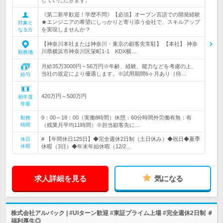
していただきます。
《第二新卒歓迎！学歴不問》【必須】オープン言語での開発経験
★エンジニアの希望にしっかりと寄り添う会社で、スキルアップ
対象と
を実現しませんか？
なる方
【神奈川本社または神奈川・東京の顧客先常駐】 【本社】 神奈
川県横浜市神奈川区栄町1-1 KDX横…
勤務地
月給35万3000円～56万円※年齢、経験、能力などを考慮の上、
当社の規定により優遇します。※試用期間6ヶ月あり（待…
給与
420万円～500万円
初年度
年収
9：00～18：00（実働8時間）休憩：60分時間外労働有無：有
勤務
時間
（残業月平均11時間）※担当顧客先に…
# 【年間休日125日】◆完全週休2日制（土日休み）◆祝日◆夏季
休日
休暇
休暇（3日）◆年末年始休暇（12/2…
求人詳細を見る
気になる
株式会社アルバック | #UIターン歓迎 #東証プライム上場 #完全週休2日制 ＃
福利厚生◎