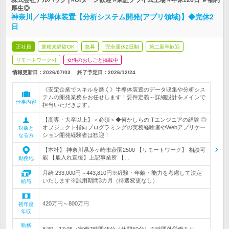
株式会社アルバック | #UIターン歓迎 #東証プライム上場 #年休126日 ＃福利
厚生◎
神奈川／半導体装置【分析システム開発(アプリ領域)】◆完休2
日
正社員
業種未経験OK
急募
完全週休2日制
第二新卒歓迎
リモートワーク可
女性のおしごと掲載中
情報更新日：2026/07/03
終了予定日：
2026/12/24
《安定企業でスキルを磨く》半導体装置のデータ収集や分析シス
テムの開発業務をお任せします！要件定義～詳細設計をメインで
仕事内容
担当いただきます。
【高専・大卒以上】＜必須＞◆何かしらのITエンジニアの経験 ◎
オブジェクト指向プログラミングの実務経験者やWebアプリケー
対象と
ション開発経験者は歓迎！
なる方
【本社】 神奈川県茅ヶ崎市萩園2500 【リモートワーク】 相談可
能 【雇入れ直後】上記事業所 【…
勤務地
月給 233,000円～443,810円※経験・年齢・能力を考慮して決定
いたします※試用期間3カ月（待遇変更なし）
給与
420万円～800万円
初年度
年収
勤務
8:30～17:05（実働7時間45分／休憩50分）※時間外労働あり