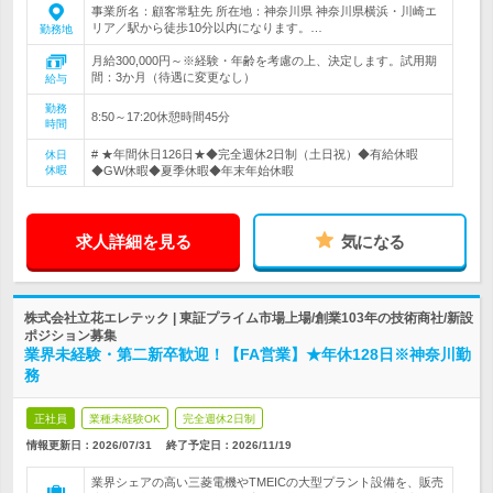
事業所名：顧客常駐先 所在地：神奈川県 神奈川県横浜・川崎エ
リア／駅から徒歩10分以内になります。…
勤務地
月給300,000円～※経験・年齢を考慮の上、決定します。試用期
間：3か月（待遇に変更なし）
給与
勤務
8:50～17:20休憩時間45分
時間
# ★年間休日126日★◆完全週休2日制（土日祝）◆有給休暇
休日
休暇
◆GW休暇◆夏季休暇◆年末年始休暇
求人詳細を見る
気になる
株式会社立花エレテック | 東証プライム市場上場/創業103年の技術商社/新設
ポジション募集
業界未経験・第二新卒歓迎！【FA営業】★年休128日※神奈川勤
務
正社員
業種未経験OK
完全週休2日制
情報更新日：2026/07/31
終了予定日：
2026/11/19
業界シェアの高い三菱電機やTMEICの大型プラント設備を、販売