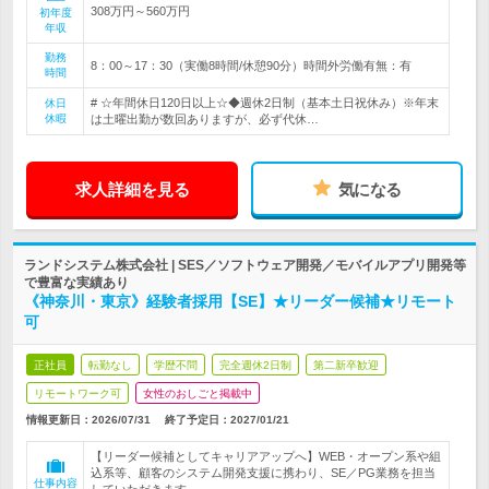
308万円～560万円
初年度
年収
勤務
8：00～17：30（実働8時間/休憩90分）時間外労働有無：有
時間
# ☆年間休日120日以上☆◆週休2日制（基本土日祝休み）※年末
休日
休暇
は土曜出勤が数回ありますが、必ず代休…
求人詳細を見る
気になる
ランドシステム株式会社 | SES／ソフトウェア開発／モバイルアプリ開発等
で豊富な実績あり
《神奈川・東京》経験者採用【SE】★リーダー候補★リモート
可
正社員
転勤なし
学歴不問
完全週休2日制
第二新卒歓迎
リモートワーク可
女性のおしごと掲載中
情報更新日：2026/07/31
終了予定日：
2027/01/21
【リーダー候補としてキャリアアップへ】WEB・オープン系や組
込系等、顧客のシステム開発支援に携わり、SE／PG業務を担当
仕事内容