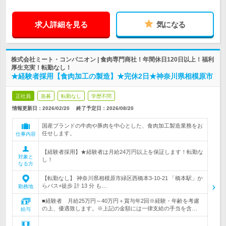
求人詳細を見る
気になる
株式会社ミート・コンパニオン | 食肉専門商社！年間休日120日以上！福利
厚生充実！転勤なし！
★経験者採用【食肉加工の製造】★完休2日★神奈川県相模原市
正社員
急募
転勤なし
学歴不問
情報更新日：2026/02/20
終了予定日：
2026/08/20
国産ブランドの牛肉や豚肉を中心とした、食肉加工製造業務をお
任せします。
仕事内容
【経験者採用】★経験者は月給24万円以上を保証します！転勤な
対象と
し！
なる方
【転勤なし】 神奈川県相模原市緑区西橋本3-10-21 「橋本駅」か
らバス+徒歩 計 13 分 も…
勤務地
■経験者 月給25万円～40万円＋賞与年2回※経験・年齢を考慮
の上、優遇致します。※上記の金額には一律支給の手当を含…
給与