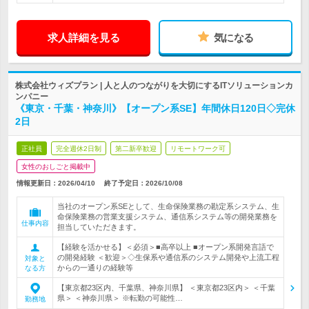
求人詳細を見る
気になる
株式会社ウィズプラン | 人と人のつながりを大切にするITソリューションカ
ンパニー
《東京・千葉・神奈川》【オープン系SE】年間休日120日◇完休
2日
正社員
完全週休2日制
第二新卒歓迎
リモートワーク可
女性のおしごと掲載中
情報更新日：2026/04/10
終了予定日：
2026/10/08
当社のオープン系SEとして、生命保険業務の勘定系システム、生
命保険業務の営業支援システム、通信系システム等の開発業務を
仕事内容
担当していただきます。
【経験を活かせる】＜必須＞■高卒以上 ■オープン系開発言語で
の開発経験 ＜歓迎＞◇生保系や通信系のシステム開発や上流工程
対象と
からの一通りの経験等
なる方
【東京都23区内、千葉県、神奈川県】 ＜東京都23区内＞ ＜千葉
県＞ ＜神奈川県＞ ※転勤の可能性…
勤務地