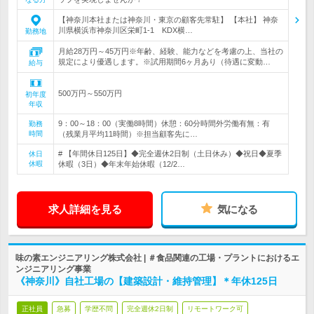
【神奈川本社または神奈川・東京の顧客先常駐】 【本社】 神奈
川県横浜市神奈川区栄町1-1 KDX横…
勤務地
月給28万円～45万円※年齢、経験、能力などを考慮の上、当社の
規定により優遇します。※試用期間6ヶ月あり（待遇に変動…
給与
500万円～550万円
初年度
年収
9：00～18：00（実働8時間）休憩：60分時間外労働有無：有
勤務
時間
（残業月平均11時間）※担当顧客先に…
# 【年間休日125日】◆完全週休2日制（土日休み）◆祝日◆夏季
休日
休暇
休暇（3日）◆年末年始休暇（12/2…
求人詳細を見る
気になる
味の素エンジニアリング株式会社 | ＃食品関連の工場・プラントにおけるエ
ンジニアリング事業
《神奈川》自社工場の【建築設計・維持管理】＊年休125日
正社員
急募
学歴不問
完全週休2日制
リモートワーク可