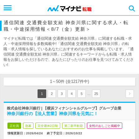
通信関連 交通費全額支給 神奈川県に関する求人・転
職・中途採用情報＜8/7（金）更新＞
マイナビ転職では「通信関連 交通費全額支給 神奈川県」に関連する転職・求
人・中途採用情報を多数掲載中!「通信関連 交通費全額支給 神奈川県」の転
職・求人情報を探しているあなたにおすすめのお仕事を掲載しています。「通
信関連 交通費全額支給 神奈川県」に関連するキーワードからも転職・求人情
報をお探しいただけるので、あなたにぴったりのお仕事を見つけてみてくださ
い!
1～50件 (全1217件中)
…
1
2
3
4
5
25
株式会社神奈川銀行 | 【横浜フィナンシャルグループ】グループ企業
神奈川銀行の【法人営業】神奈川県を元気に！
正社員
急募
完全週休2日制
第二新卒歓迎
女性のおしごと掲載中
情報更新日：2026/04/24
終了予定日：
2026/10/22