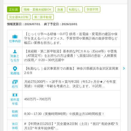
正社員
職種・業種未経験OK
急募
転勤なし
学歴不問
完全週休2日制
第二新卒歓迎
情報更新日：2026/07/31
終了予定日：
2026/10/01
【じっくり学べる研修・OJT】鉄塔・送電線・変電所の建設や保
守を支えるバックオフィス。予算管理や業務計画の進捗管理など
仕事内容
幅広い業務を担当します。
【未経験・第二新卒歓迎】基本的なPCスキル（Excel等）や普免
（AT限定可）をお持ちの方は優遇！＼面接1回の意欲・人柄重視
対象と
の採用／ ※20～30代活躍中
なる方
【転勤なし｜金沢事業所での募集】 神奈川県横浜市金沢区富岡東
2-6-9
勤務地
月給270,000円～＋諸手当＋賞与年2回（年5.2ヶ月分★／今年度
実績）※経験・年齢を考慮の上、決定します。※試用…
給与
450万円～700万円
初年度
年収
勤務
8:30～17:30（実働時間8時間）※残業は月10時間程度！
時間
# 【年間休日125日】* 完全週休2日制（土日）* 祝日* 有給休暇* 5
休日
休暇
月1日* 年末年始休暇*…