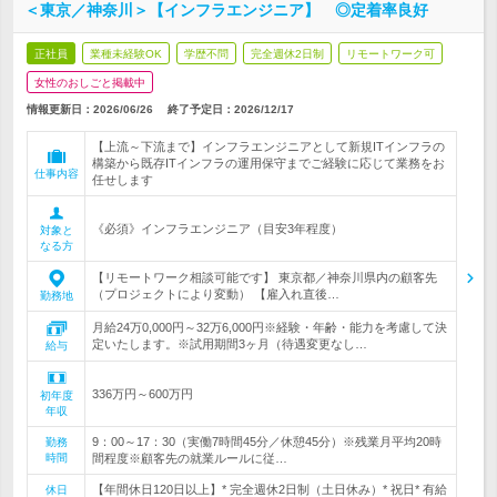
＜東京／神奈川＞【インフラエンジニア】 ◎定着率良好
正社員
業種未経験OK
学歴不問
完全週休2日制
リモートワーク可
女性のおしごと掲載中
情報更新日：2026/06/26
終了予定日：
2026/12/17
【上流～下流まで】インフラエンジニアとして新規ITインフラの
構築から既存ITインフラの運用保守までご経験に応じて業務をお
仕事内容
任せします
《必須》インフラエンジニア（目安3年程度）
対象と
なる方
【リモートワーク相談可能です】 東京都／神奈川県内の顧客先
（プロジェクトにより変動） 【雇入れ直後…
勤務地
月給24万0,000円～32万6,000円※経験・年齢・能力を考慮して決
定いたします。※試用期間3ヶ月（待遇変更なし…
給与
336万円～600万円
初年度
年収
9：00～17：30（実働7時間45分／休憩45分）※残業月平均20時
勤務
時間
間程度※顧客先の就業ルールに従…
【年間休日120日以上】* 完全週休2日制（土日休み）* 祝日* 有給
休日