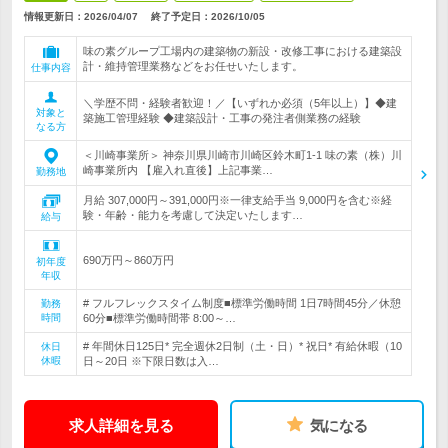
情報更新日：2026/04/07
終了予定日：
2026/10/05
味の素グループ工場内の建築物の新設・改修工事における建築設
計・維持管理業務などをお任せいたします。
仕事内容
＼学歴不問・経験者歓迎！／【いずれか必須（5年以上）】◆建
対象と
築施工管理経験 ◆建築設計・工事の発注者側業務の経験
なる方
＜川崎事業所＞ 神奈川県川崎市川崎区鈴木町1-1 味の素（株）川
崎事業所内 【雇入れ直後】上記事業…
勤務地
月給 307,000円～391,000円※一律支給手当 9,000円を含む※経
験・年齢・能力を考慮して決定いたします…
給与
690万円～860万円
初年度
年収
# フルフレックスタイム制度■標準労働時間 1日7時間45分／休憩
勤務
時間
60分■標準労働時間帯 8:00～…
# 年間休日125日* 完全週休2日制（土・日）* 祝日* 有給休暇（10
休日
休暇
日～20日 ※下限日数は入…
求人詳細を見る
気になる