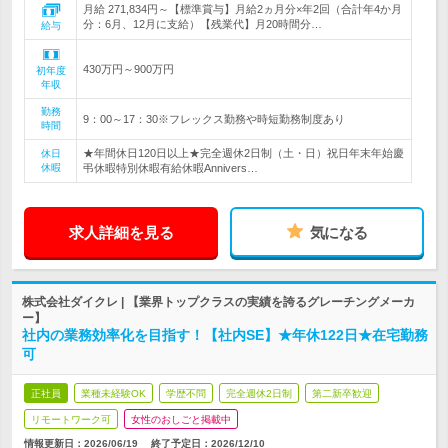
月給 271,834円～【標準賞与】月給2ヵ月分×年2回（合計年4か月
分：6月、12月に支給）【残業代】月20時間分…
給与
430万円～900万円
初年度
年収
勤務
9：00～17：30※フレックス勤務や時短勤務制度あり
時間
★年間休日120日以上★完全週休2日制（土・日）祝日年末年始慶
休日
休暇
弔休暇特別休暇有給休暇Annivers…
求人詳細を見る
気になる
株式会社ダイクレ | 【業界トップクラスの実績を誇るグレーチングメーカ
ー】
社内の業務効率化を目指す！【社内SE】★年休122日★在宅勤務
可
正社員
業種未経験OK
学歴不問
完全週休2日制
第二新卒歓迎
リモートワーク可
女性のおしごと掲載中
情報更新日：2026/06/19
終了予定日：
2026/12/10