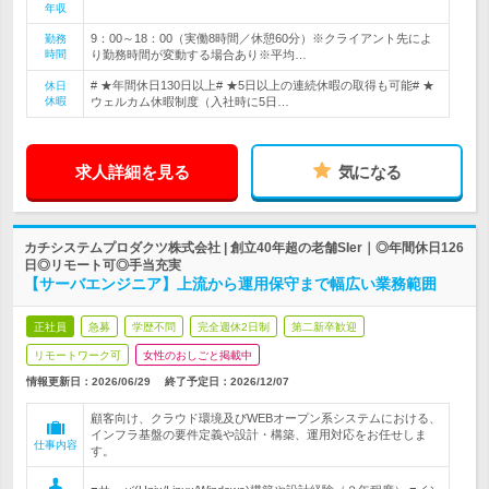
年収
9：00～18：00（実働8時間／休憩60分）※クライアント先によ
勤務
時間
り勤務時間が変動する場合あり※平均…
# ★年間休日130日以上# ★5日以上の連続休暇の取得も可能# ★
休日
休暇
ウェルカム休暇制度（入社時に5日…
求人詳細を見る
気になる
カチシステムプロダクツ株式会社 | 創立40年超の老舗SIer｜◎年間休日126
日◎リモート可◎手当充実
【サーバエンジニア】上流から運用保守まで幅広い業務範囲
正社員
急募
学歴不問
完全週休2日制
第二新卒歓迎
リモートワーク可
女性のおしごと掲載中
情報更新日：2026/06/29
終了予定日：
2026/12/07
顧客向け、クラウド環境及びWEBオープン系システムにおける、
インフラ基盤の要件定義や設計・構築、運用対応をお任せしま
仕事内容
す。