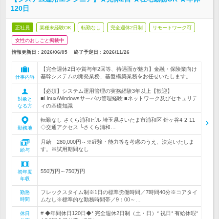
120日
正社員
業種未経験OK
転勤なし
完全週休2日制
リモートワーク可
女性のおしごと掲載中
情報更新日：2026/06/05
終了予定日：
2026/11/26
【完全週休2日や賞与年2回等、待遇面が魅力】金融・保険業向け
基幹システムの開発業務、基盤構築業務をお任せいたします。
仕事内容
【必須】システム運用管理の実務経験3年以上【歓迎】
■Linux/Windowsサーバの管理経験 ■ネットワーク及びセキュリテ
対象と
ィの基礎知識
なる方
転勤なし さくら浦和ビル 埼玉県さいたま市浦和区 針ヶ谷4-2-11
◇交通アクセス └さくら浦和…
勤務地
月給 280,000円～※経験・能力等を考慮のうえ、決定いたしま
す。※試用期間なし
給与
550万円～750万円
初年度
年収
フレックスタイム制※1日の標準労働時間／7時間40分※コアタイ
勤務
時間
ムなし※標準的な勤務時間帯／9：00～…
# ◆年間休日120日◆* 完全週休2日制（土・日）* 祝日* 有給休暇*
休日