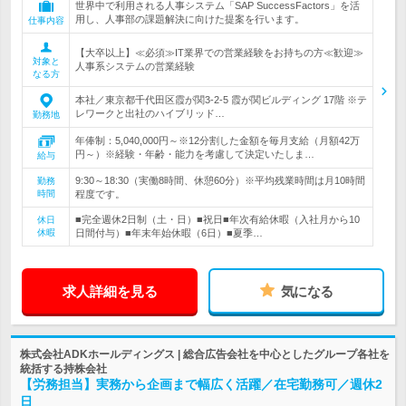
世界中で利用される人事システム「SAP SuccessFactors」を活
用し、人事部の課題解決に向けた提案を行います。
仕事内容
【大卒以上】≪必須≫IT業界での営業経験をお持ちの方≪歓迎≫
対象と
人事系システムの営業経験
なる方
本社／東京都千代田区霞が関3-2-5 霞が関ビルディング 17階 ※テ
レワークと出社のハイブリッド…
勤務地
年俸制：5,040,000円～※12分割した金額を毎月支給（月額42万
円～）※経験・年齢・能力を考慮して決定いたしま…
給与
9:30～18:30（実働8時間、休憩60分）※平均残業時間は月10時間
勤務
時間
程度です。
■完全週休2日制（土・日）■祝日■年次有給休暇（入社月から10
休日
休暇
日間付与）■年末年始休暇（6日）■夏季…
求人詳細を見る
気になる
株式会社ADKホールディングス | 総合広告会社を中心としたグループ各社を
統括する持株会社
【労務担当】実務から企画まで幅広く活躍／在宅勤務可／週休2
日