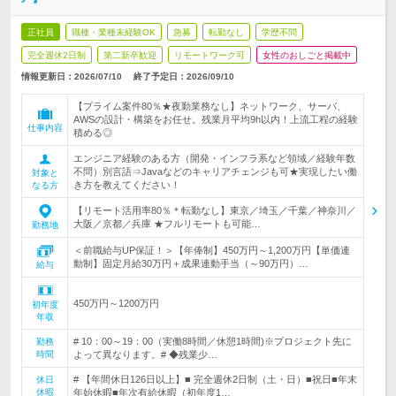
正社員
職種・業種未経験OK
急募
転勤なし
学歴不問
完全週休2日制
第二新卒歓迎
リモートワーク可
女性のおしごと掲載中
情報更新日：2026/07/10
終了予定日：
2026/09/10
【プライム案件80％★夜勤業務なし】ネットワーク、サーバ、
AWSの設計・構築をお任せ。残業月平均9h以内！上流工程の経験
仕事内容
積める◎
エンジニア経験のある方（開発・インフラ系など領域／経験年数
不問）別言語⇒Javaなどのキャリアチェンジも可★実現したい働
対象と
き方を教えてください！
なる方
【リモート活用率80％＊転勤なし】東京／埼玉／千葉／神奈川／
大阪／京都／兵庫 ★フルリモートも可能…
勤務地
＜前職給与UP保証！＞【年俸制】450万円～1,200万円【単価連
動制】固定月給30万円＋成果連動手当（～90万円）…
給与
450万円～1200万円
初年度
年収
# 10：00～19：00（実働8時間／休憩1時間)※プロジェクト先に
勤務
時間
よって異なります。# ◆残業少…
# 【年間休日126日以上】■ 完全週休2日制（土・日）■祝日■年末
休日
休暇
年始休暇■年次有給休暇（初年度1…