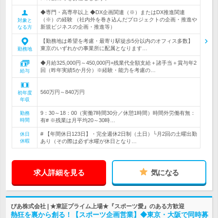
◆専門・高専卒以上 ◆DX企画関連（※）またはDX推進関連
（※）の経験 （社内外を巻き込んだプロジェクトの企画・推進や
対象と
新規ビジネスの企画・推進等）
なる方
【勤務地は希望を考慮・最寄り駅徒歩5分以内のオフィス多数】
東京のいずれかの事業所に配属となります…
勤務地
◆月給325,000円～450,000円+残業代全額支給＋諸手当＋賞与年2
回（昨年実績5か月分）※経験・能力を考慮の…
給与
560万円～840万円
初年度
年収
9：30～18：00（実働7時間30分／休憩1時間）時間外労働有無：
勤務
時間
有# ※残業は月平均20～30時…
# 【年間休日123日】・完全週休2日制（土日）└月2回の土曜出勤
休日
休暇
あり（その際は必ず水曜が休日となり…
求人詳細を見る
気になる
ぴあ株式会社 | ★東証プライム上場★『スポーツ愛』のある方歓迎
熱狂を裏から創る！【スポーツ企画営業】◆東京・大阪で同時募