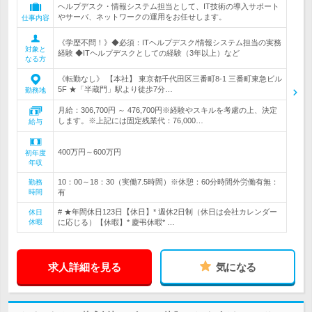
ヘルプデスク・情報システム担当として、IT技術の導入サポート
やサーバ、ネットワークの運用をお任せします。
仕事内容
《学歴不問！》◆必須：ITヘルプデスク/情報システム担当の実務
対象と
経験 ◆ITヘルプデスクとしての経験（3年以上）など
なる方
《転勤なし》 【本社】 東京都千代田区三番町8-1 三番町東急ビル
5F ★「半蔵門」駅より徒歩7分…
勤務地
月給：306,700円 ～ 476,700円※経験やスキルを考慮の上、決定
します。※上記には固定残業代：76,000…
給与
400万円～600万円
初年度
年収
10：00～18：30（実働7.5時間）※休憩：60分時間外労働有無：
勤務
時間
有
# ★年間休日123日【休日】* 週休2日制（休日は会社カレンダー
休日
休暇
に応じる）【休暇】* 慶弔休暇* …
求人詳細を見る
気になる