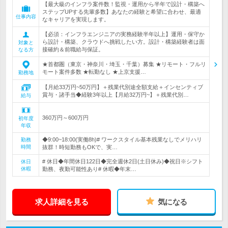
【最大級のインフラ案件数！監視・運用から半年で設計・構築へ
ステップUPする先輩多数】あなたの経験と希望に合わせ、最適
仕事内容
なキャリアを実現します。
【必須：インフラエンジニアの実務経験半年以上】運用・保守か
ら設計・構築、クラウドへ挑戦したい方。設計・構築経験者は面
対象と
接確約＆前職給与保証。
なる方
★首都圏（東京・神奈川・埼玉・千葉）募集 ★リモート・フルリ
モート案件多数 ★転勤なし ★上京支援…
勤務地
【月給33万円~50万円】＋残業代別途全額支給＋インセンティブ
賞与・諸手当◆経験3年以上【月給32万円~】＋残業代別…
給与
360万円～600万円
初年度
年収
◆9:00~18:00(実働8h)# ワークスタイル基本残業なしでメリハリ
勤務
時間
抜群！時短勤務もOKで、実…
# 休日◆年間休日122日◆完全週休2日(土日休み)◆祝日※シフト
休日
休暇
勤務、夜勤可能性あり# 休暇◆年末…
求人詳細を見る
気になる