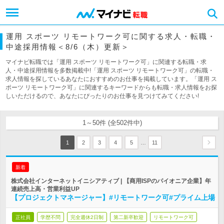
運用 スポーツ リモートワーク可に関する求人・転職・
中途採用情報＜8/6（木）更新＞
マイナビ転職では「運用 スポーツ リモートワーク可」に関連する転職・求
人・中途採用情報を多数掲載中!「運用 スポーツ リモートワーク可」の転職・
求人情報を探しているあなたにおすすめのお仕事を掲載しています。「運用 ス
ポーツ リモートワーク可」に関連するキーワードからも転職・求人情報をお探
しいただけるので、あなたにぴったりのお仕事を見つけてみてください!
1～50件 (全502件中)
…
1
2
3
4
5
11
新着
株式会社インターネットイニシアティブ | 【商用ISPのパイオニア企業】年
連続売上高・営業利益UP
【プロジェクトマネージャー】#リモートワーク可#プライム上場
正社員
学歴不問
完全週休2日制
第二新卒歓迎
リモートワーク可