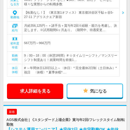
対象と
様々な業態からの転職多数
なる方
【転勤なし！】 《東京第1オフィス》 東京都渋谷区千駄ヶ谷5-
27-11 アグリスクエア新宿
勤務地
月給356,125円～＋諸手当＋賞与年2回※経験・能力を考慮し、決
定します。※試用期間6ヶ月あり。（期間中、待遇変更…
給与
567万円～966万円
初年度
年収
9：00～18：00（休憩1時間）# ☆タイムリーシフト／マンスリー
勤務
時間
シフト制度あり！就業時間を前後1…
# ～年間休日120日以上～〈休日〉* 完全週休2日制（土日休み）*
休日
休暇
祝日 〈休暇〉* 夏季休暇* …
求人詳細を見る
気になる
新着
AGS株式会社 | 《スタンダード上場企業》賞与年2回/フレックスタイム制/転
勤無
【システム運用エンジニア】★完休2日 ★在宅勤務OK ★年休