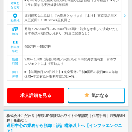
■サーバ(Unix/Linux/Windows)構築や設計経験（２年程度） ■イン
対象と
フラに関する実務経験3年程度
なる方
原則顧客先に常駐しての勤務となります 【本社】 東京都品川区
東五反田2-7-18 SOWA五反田ビ…
勤務地
月給：265,000円～350,000円※経験・能力を考慮して決定いたし
ます※試用期間3か月あり（待遇に変更なし）
給与
400万円～650万円
初年度
年収
9:00～18:00（実働8時間／休憩60分)※時間外労働有無：有※プ
勤務
時間
ロジェクトにより変動あり
# 【年間休日120日以上】■完全週休2日制■国民の祝日■年末年始
休日
休暇
休暇■年次有給休暇初年度13日■特…
求人詳細を見る
気になる
株式会社こだわり | 年収UP保証◎ホワイト企業認定｜住宅手当｜月残業8H
程｜夜勤なし
運用中心の業務から脱却！設計構築以上へ【インフラエンジニ
ア】