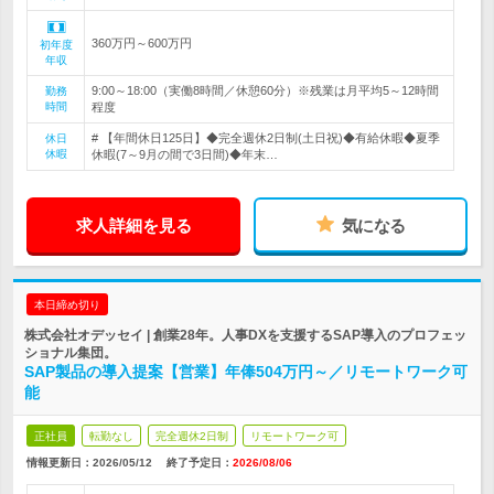
360万円～600万円
初年度
年収
9:00～18:00（実働8時間／休憩60分）※残業は月平均5～12時間
勤務
時間
程度
# 【年間休日125日】◆完全週休2日制(土日祝)◆有給休暇◆夏季
休日
休暇
休暇(7～9月の間で3日間)◆年末…
求人詳細を見る
気になる
本日締め切り
株式会社オデッセイ | 創業28年。人事DXを支援するSAP導入のプロフェッ
ショナル集団。
SAP製品の導入提案【営業】年俸504万円～／リモートワーク可
能
正社員
転勤なし
完全週休2日制
リモートワーク可
情報更新日：2026/05/12
終了予定日：
2026/08/06