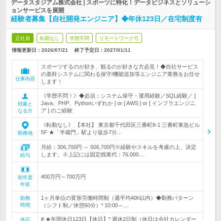
データスタジアム株式会社 | スポーツに特化！データビジネスとソリューシ
ョンサービスを展開
経験者募集【自社開発エンジニア】◆年休123日／在宅制度有
正社員
転勤なし
学歴不問
リモートワーク可
情報更新日：2026/07/21
終了予定日：
2027/01/11
スポーツするのが好き、観るのが好きな方必見！◆自社サービス
の基幹システムに関わる保守/機能追加等エンジニア業務をお任せ
仕事内容
します！
《学歴不問！》◆必須：システム保守・運用経験／SQL経験／ [
Java、PHP、Pythonいずれか ] or [ AWS ] or [ インフラエンジニ
対象と
ア ] のご経験
なる方
《転勤なし》 【本社】 東京都千代田区三番町8-1 三番町東急ビル
5F ★「半蔵門」駅より徒歩7分…
勤務地
月給：306,700円 ～ 506,700円※経験やスキルを考慮の上、決定
します。※上記には固定残業代：76,000…
給与
400万円～700万円
初年度
年収
1ヶ月単位の変形労働時間制（週平均40h以内）◆勤務パターン
勤務
時間
（シフト制／休憩60分）* 10:00～…
# ★年間休日123日【休日】* 週休2日制（休日は会社カレンダー
休日