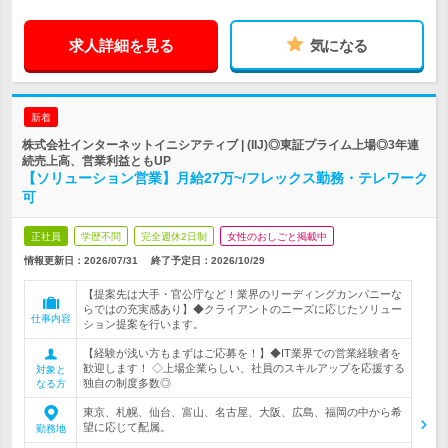
求人詳細を見る
気になる
新着
株式会社インターネットイニシアティブ | (IIJ)◎東証プライム上場◎3年連
続売上高、営業利益ともUP
【ソリューション営業】月給27万~/フレックス勤務・テレワーク
可
正社員
学歴不問
完全週休2日制
女性のおしごと掲載中
情報更新日：2026/07/31
終了予定日：
2026/10/29
【提案先は大手・官公庁など！業界のリーディングカンパニーな
らではの充実感あり】◆クライアントのニーズに応じたソリュー
仕事内容
ション提案を行います。
【経験が浅い方もまずはご応募を！】◆IT業界での営業経験者を
歓迎します！ ◇上場企業らしい、社員のスキルアップを応援する
対象と
独自の制度多数◎
なる方
東京、札幌、仙台、富山、名古屋、大阪、広島、福岡の中から希
望に応じて配属。
勤務地