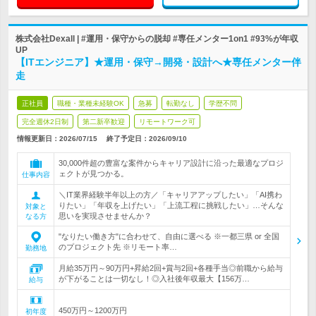
株式会社Dexall | #運用・保守からの脱却 #専任メンター1on1 #93%が年収
UP
【ITエンジニア】★運用・保守→開発・設計へ★専任メンター伴
走
正社員
職種・業種未経験OK
急募
転勤なし
学歴不問
完全週休2日制
第二新卒歓迎
リモートワーク可
情報更新日：2026/07/15
終了予定日：
2026/09/10
30,000件超の豊富な案件からキャリア設計に沿った最適なプロジ
ェクトが見つかる。
仕事内容
＼IT業界経験半年以上の方／「キャリアアップしたい」「AI携わ
りたい」「年収を上げたい」「上流工程に挑戦したい」…そんな
対象と
思いを実現させませんか？
なる方
"なりたい働き方"に合わせて、自由に選べる ※一都三県 or 全国
のプロジェクト先 ※リモート率…
勤務地
月給35万円～90万円+昇給2回+賞与2回+各種手当◎前職から給与
が下がることは一切なし！◎入社後年収最大【156万…
給与
450万円～1200万円
初年度