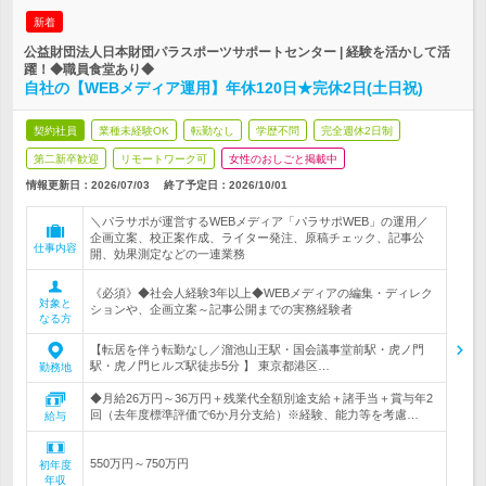
新着
公益財団法人日本財団パラスポーツサポートセンター | 経験を活かして活
躍！◆職員食堂あり◆
自社の【WEBメディア運用】年休120日★完休2日(土日祝)
契約社員
業種未経験OK
転勤なし
学歴不問
完全週休2日制
第二新卒歓迎
リモートワーク可
女性のおしごと掲載中
情報更新日：2026/07/03
終了予定日：
2026/10/01
＼パラサポが運営するWEBメディア「パラサポWEB」の運用／
企画立案、校正案作成、ライター発注、原稿チェック、記事公
仕事内容
開、効果測定などの一連業務
《必須》◆社会人経験3年以上◆WEBメディアの編集・ディレク
対象と
ションや、企画立案～記事公開までの実務経験者
なる方
【転居を伴う転勤なし／溜池山王駅・国会議事堂前駅・虎ノ門
駅・虎ノ門ヒルズ駅徒歩5分 】 東京都港区…
勤務地
◆月給26万円～36万円＋残業代全額別途支給＋諸手当＋賞与年2
回（去年度標準評価で6か月分支給）※経験、能力等を考慮…
給与
550万円～750万円
初年度
年収