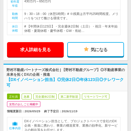
430万円～650万円
初年度
年収
9：30～18：00（休憩1時間）# ※残業は月平均25時間程度。メリ
勤務
時間
ハリをつけて働ける環境です。
# 【年間休日123日】・完全週休2日制（土日）・祝日・年末年始
休日
休暇
休暇・夏期休暇・慶弔休暇・GW・有給…
求人詳細を見る
気になる
野村不動産パートナーズ株式会社 | 【野村不動産グループ】◎不動産事業の
未来を拓くDXの企画・推進
【DXイノベーション担当】◎完休2日◎年休123日◎テレワーク
可
正社員
急募
完全週休2日制
第二新卒歓迎
リモートワーク可
女性のおしごと掲載中
情報更新日：2026/05/29
終了予定日：
2026/11/19
DXイノベーション担当として、プロジェクトベースで全社のDX
企画・推進に携わり、事業の構造変革、業務の効率化、新サービ
仕事内容
スの創出等をお任せします。