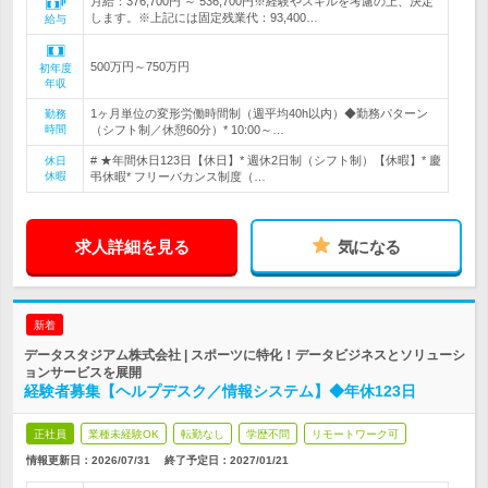
月給：376,700円 ～ 536,700円※経験やスキルを考慮の上、決定
します。※上記には固定残業代：93,400…
給与
500万円～750万円
初年度
年収
1ヶ月単位の変形労働時間制（週平均40h以内）◆勤務パターン
勤務
時間
（シフト制／休憩60分）* 10:00～…
# ★年間休日123日【休日】* 週休2日制（シフト制）【休暇】* 慶
休日
休暇
弔休暇* フリーバカンス制度（…
求人詳細を見る
気になる
新着
データスタジアム株式会社 | スポーツに特化！データビジネスとソリューシ
ョンサービスを展開
経験者募集【ヘルプデスク／情報システム】◆年休123日
正社員
業種未経験OK
転勤なし
学歴不問
リモートワーク可
情報更新日：2026/07/31
終了予定日：
2027/01/21