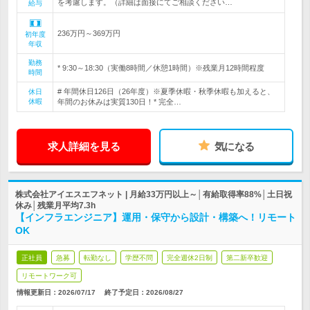
を考慮します。（詳細は面接にてご相談ください…
給与
236万円～369万円
初年度
年収
勤務
* 9:30～18:30（実働8時間／休憩1時間）※残業月12時間程度
時間
# 年間休日126日（26年度）※夏季休暇・秋季休暇も加えると、
休日
休暇
年間のお休みは実質130日！* 完全…
求人詳細を見る
気になる
株式会社アイエスエフネット | 月給33万円以上～│有給取得率88%│土日祝
休み│残業月平均7.3h
【インフラエンジニア】運用・保守から設計・構築へ！リモート
OK
正社員
急募
転勤なし
学歴不問
完全週休2日制
第二新卒歓迎
リモートワーク可
情報更新日：2026/07/17
終了予定日：
2026/08/27