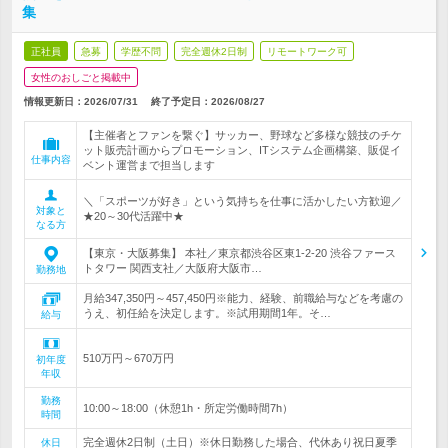
集
正社員
急募
学歴不問
完全週休2日制
リモートワーク可
女性のおしごと掲載中
情報更新日：2026/07/31
終了予定日：
2026/08/27
【主催者とファンを繋ぐ】サッカー、野球など多様な競技のチケ
ット販売計画からプロモーション、ITシステム企画構築、販促イ
仕事内容
ベント運営まで担当します
＼「スポーツが好き」という気持ちを仕事に活かしたい方歓迎／
対象と
★20～30代活躍中★
なる方
【東京・大阪募集】 本社／東京都渋谷区東1-2-20 渋谷ファース
トタワー 関西支社／大阪府大阪市…
勤務地
月給347,350円～457,450円※能力、経験、前職給与などを考慮の
うえ、初任給を決定します。※試用期間1年。そ…
給与
510万円～670万円
初年度
年収
勤務
10:00～18:00（休憩1h・所定労働時間7h）
時間
完全週休2日制（土日）※休日勤務した場合、代休あり祝日夏季
休日