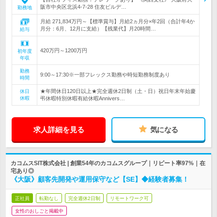
阪市中央区北浜4-7-28 住友ビルデ…
勤務地
月給 271,834万円～【標準賞与】月給2ヵ月分×年2回（合計年4か
月分：6月、12月に支給）【残業代】月20時間…
給与
420万円～1200万円
初年度
年収
勤務
9:00～17:30※一部フレックス勤務や時短勤務制度あり
時間
★年間休日120日以上★完全週休2日制（土・日）祝日年末年始慶
休日
休暇
弔休暇特別休暇有給休暇Annivers…
求人詳細を見る
気になる
カコムスSIT株式会社 | 創業54年のカコムスグループ｜リピート率97%｜在
宅あり◎
《大阪》顧客先開発や運用保守など【SE】◆経験者募集！
正社員
転勤なし
完全週休2日制
リモートワーク可
女性のおしごと掲載中