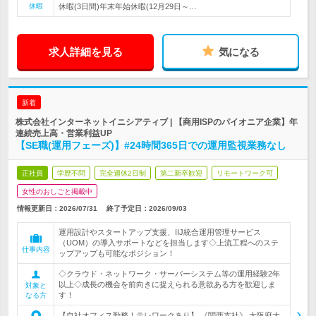
休暇
休暇(3日間)年末年始休暇(12月29日～…
求人詳細を見る
気になる
新着
株式会社インターネットイニシアティブ | 【商用ISPのパイオニア企業】年
連続売上高・営業利益UP
【SE職(運用フェーズ)】#24時間365日での運用監視業務なし
正社員
学歴不問
完全週休2日制
第二新卒歓迎
リモートワーク可
女性のおしごと掲載中
情報更新日：2026/07/31
終了予定日：
2026/09/03
運用設計やスタートアップ支援、IIJ統合運用管理サービス
（UOM）の導入サポートなどを担当します◇上流工程へのステ
仕事内容
ップアップも可能なポジション！
◇クラウド・ネットワーク・サーバーシステム等の運用経験2年
以上◇成長の機会を前向きに捉えられる意欲ある方を歓迎しま
対象と
す！
なる方
【自社オフィス勤務！テレワークあり】 《関西支社》 大阪府大