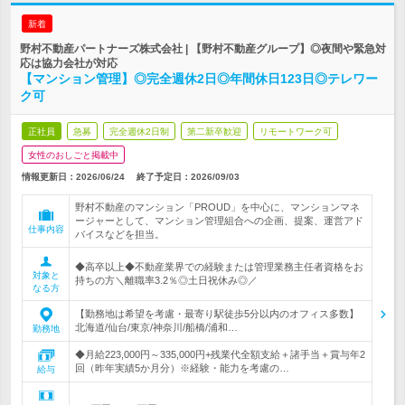
新着
野村不動産パートナーズ株式会社 | 【野村不動産グループ】◎夜間や緊急対
応は協力会社が対応
【マンション管理】◎完全週休2日◎年間休日123日◎テレワー
ク可
正社員
急募
完全週休2日制
第二新卒歓迎
リモートワーク可
女性のおしごと掲載中
情報更新日：2026/06/24
終了予定日：
2026/09/03
野村不動産のマンション「PROUD」を中心に、マンションマネ
ージャーとして、マンション管理組合への企画、提案、運営アド
仕事内容
バイスなどを担当。
◆高卒以上◆不動産業界での経験または管理業務主任者資格をお
対象と
持ちの方＼離職率3.2％◎土日祝休み◎／
なる方
【勤務地は希望を考慮・最寄り駅徒歩5分以内のオフィス多数】
北海道/仙台/東京/神奈川/船橋/浦和…
勤務地
◆月給223,000円～335,000円+残業代全額支給＋諸手当＋賞与年2
回（昨年実績5か月分）※経験・能力を考慮の…
給与