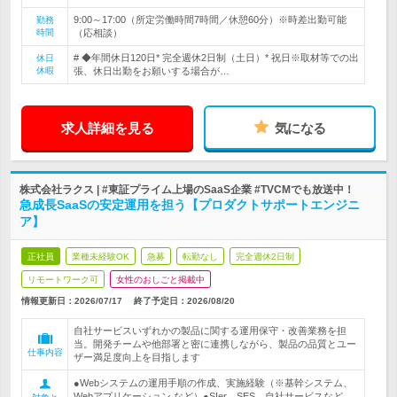
9:00～17:00（所定労働時間7時間／休憩60分）※時差出勤可能
勤務
時間
（応相談）
# ◆年間休日120日* 完全週休2日制（土日）* 祝日※取材等での出
休日
休暇
張、休日出勤をお願いする場合が…
求人詳細を見る
気になる
株式会社ラクス | #東証プライム上場のSaaS企業 #TVCMでも放送中！
急成長SaaSの安定運用を担う【プロダクトサポートエンジニ
ア】
正社員
業種未経験OK
急募
転勤なし
完全週休2日制
リモートワーク可
女性のおしごと掲載中
情報更新日：2026/07/17
終了予定日：
2026/08/20
自社サービスいずれかの製品に関する運用保守・改善業務を担
当。開発チームや他部署と密に連携しながら、製品の品質とユー
仕事内容
ザー満足度向上を目指します
●Webシステムの運用手順の作成、実施経験（※基幹システム、
Webアプリケーション など）●SIer、SES、自社サービスなど