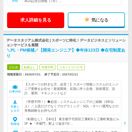
休暇
AGS記念日休暇（7月）…
求人詳細を見る
気になる
データスタジアム株式会社 | スポーツに特化！データビジネスとソリューシ
ョンサービスを展開
＼PL・PM候補／【開発エンジニア】◆年休123日 ◆在宅制度あ
り
正社員
転勤なし
学歴不問
リモートワーク可
情報更新日：2026/07/21
終了予定日：
2027/01/11
【スポーツが好きな方、必見！】スポーツ情報システムのエンジ
ニア業務をお任せ！新規開発、拡張に伴う企画、技術選定、設
仕事内容
計、運用、マネジメントなど
《学歴不問！》◆必須：システムエンジニアのご経験（5年以
上）／上流だけでなくプログラミング・SQL・サーバ運用などの
対象と
実務経験をお持ちの方
なる方
《転勤なし》 【本社】 東京都千代田区三番町8-1 三番町東急ビル
5F ★「半蔵門」駅より徒歩7分…
勤務地