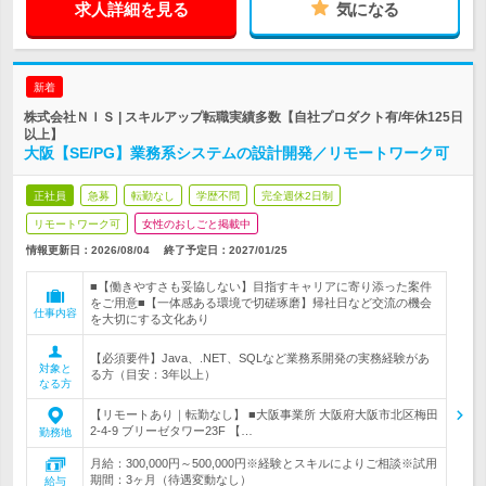
求人詳細を見る
気になる
新着
株式会社ＮＩＳ | スキルアップ転職実績多数【自社プロダクト有/年休125日
以上】
大阪【SE/PG】業務系システムの設計開発／リモートワーク可
正社員
急募
転勤なし
学歴不問
完全週休2日制
リモートワーク可
女性のおしごと掲載中
情報更新日：2026/08/04
終了予定日：
2027/01/25
■【働きやすさも妥協しない】目指すキャリアに寄り添った案件
をご用意■【一体感ある環境で切磋琢磨】帰社日など交流の機会
仕事内容
を大切にする文化あり
【必須要件】Java、.NET、SQLなど業務系開発の実務経験があ
対象と
る方（目安：3年以上）
なる方
【リモートあり｜転勤なし】 ■大阪事業所 大阪府大阪市北区梅田
2-4-9 ブリーゼタワー23F 【…
勤務地
月給：300,000円～500,000円※経験とスキルによりご相談※試用
期間：3ヶ月（待遇変動なし）
給与