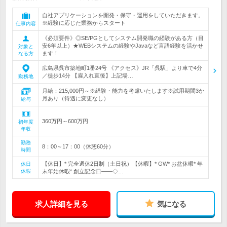
自社アプリケーションを開発・保守・運用をしていただきます。
※経験に応じた業務からスタート
仕事内容
《必須要件》◎SE/PGとしてシステム開発職の経験がある方（目
安6年以上）★WEBシステムの経験やJavaなど言語経験を活かせ
対象と
ます！
なる方
広島県呉市築地町1番24号 《アクセス》JR「呉駅」より車で4分
／徒歩14分 【雇入れ直後】上記場…
勤務地
月給：215,000円～※経験・能力を考慮いたします※試用期間3か
月あり（待遇に変更なし）
給与
360万円～600万円
初年度
年収
勤務
8：00～17：00（休憩60分）
時間
【休日】* 完全週休2日制（土日祝）【休暇】* GW* お盆休暇* 年
休日
休暇
末年始休暇* 創立記念日――◇…
求人詳細を見る
気になる