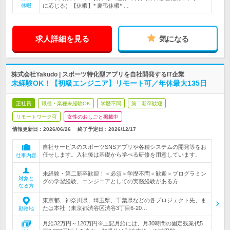
休暇
に応じる）【休暇】* 慶弔休暇* …
求人詳細を見る
気になる
株式会社Yakudo | スポーツ特化型アプリを自社開発するIT企業
未経験OK！【初級エンジニア】リモート可／年休最大135日
正社員
職種・業種未経験OK
学歴不問
第二新卒歓迎
リモートワーク可
女性のおしごと掲載中
情報更新日：2026/06/26
終了予定日：
2026/12/17
自社サービスのスポーツSNSアプリや各種システムの開発等をお
任せします。入社後は基礎から学べる研修を用意しています。
仕事内容
未経験・第二新卒歓迎！＜必須＞学歴不問＜歓迎＞プログラミン
対象と
グの学習経験、エンジニアとしての実務経験がある方
なる方
東京都、神奈川県、埼玉県、千葉県などの各プロジェクト先、ま
たは本社（東京都渋谷区渋谷3丁目6-20…
勤務地
月給32万円～120万円※上記月給には、月30時間の固定残業代5