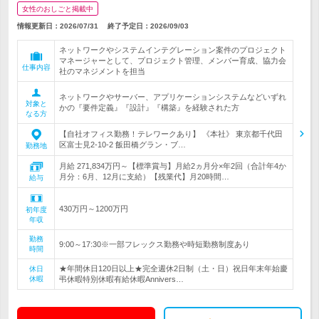
女性のおしごと掲載中
情報更新日：2026/07/31
終了予定日：
2026/09/03
ネットワークやシステムインテグレーション案件のプロジェクト
マネージャーとして、プロジェクト管理、メンバー育成、協力会
仕事内容
社のマネジメントを担当
ネットワークやサーバー、アプリケーションシステムなどいずれ
対象と
かの『要件定義』『設計』『構築』を経験された方
なる方
【自社オフィス勤務！テレワークあり】 《本社》 東京都千代田
区富士見2-10-2 飯田橋グラン・ブ…
勤務地
月給 271,834万円～【標準賞与】月給2ヵ月分×年2回（合計年4か
月分：6月、12月に支給）【残業代】月20時間…
給与
430万円～1200万円
初年度
年収
勤務
9:00～17:30※一部フレックス勤務や時短勤務制度あり
時間
★年間休日120日以上★完全週休2日制（土・日）祝日年末年始慶
休日
休暇
弔休暇特別休暇有給休暇Annivers…