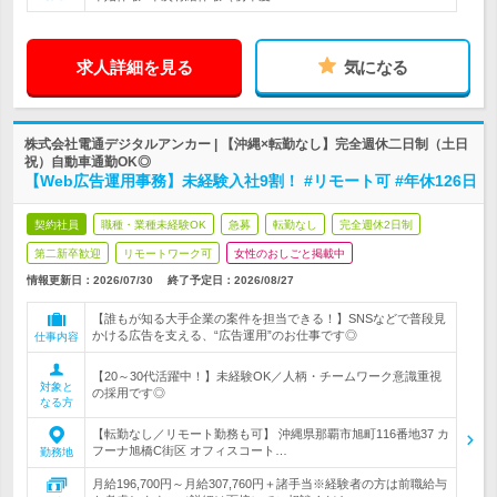
求人詳細を見る
気になる
株式会社電通デジタルアンカー | 【沖縄×転勤なし】完全週休二日制（土日
祝）自動車通勤OK◎
【Web広告運用事務】未経験入社9割！ #リモート可 #年休126日
契約社員
職種・業種未経験OK
急募
転勤なし
完全週休2日制
第二新卒歓迎
リモートワーク可
女性のおしごと掲載中
情報更新日：2026/07/30
終了予定日：
2026/08/27
【誰もが知る大手企業の案件を担当できる！】SNSなどで普段見
かける広告を支える、“広告運用”のお仕事です◎
仕事内容
【20～30代活躍中！】未経験OK／人柄・チームワーク意識重視
対象と
の採用です◎
なる方
【転勤なし／リモート勤務も可】 沖縄県那覇市旭町116番地37 カ
フーナ旭橋C街区 オフィスコート…
勤務地
月給196,700円～月給307,760円＋諸手当※経験者の方は前職給与