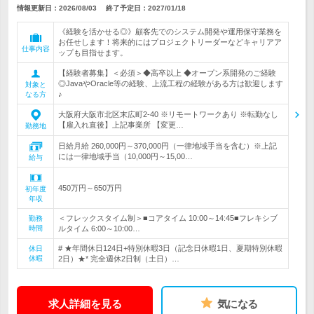
情報更新日：2026/08/03
終了予定日：
2027/01/18
《経験を活かせる◎》顧客先でのシステム開発や運用保守業務を
お任せします！将来的にはプロジェクトリーダーなどキャリアア
仕事内容
ップも目指せます。
【経験者募集】＜必須＞◆高卒以上 ◆オープン系開発のご経験
◎JavaやOracle等の経験、上流工程の経験がある方は歓迎します
対象と
♪
なる方
大阪府大阪市北区末広町2-40 ※リモートワークあり ※転勤なし
【雇入れ直後】上記事業所 【変更…
勤務地
日給月給 260,000円～370,000円（一律地域手当を含む）※上記
には一律地域手当（10,000円～15,00…
給与
450万円～650万円
初年度
年収
＜フレックスタイム制＞■コアタイム 10:00～14:45■フレキシブ
勤務
時間
ルタイム 6:00～10:00…
# ★年間休日124日+特別休暇3日（記念日休暇1日、夏期特別休暇
休日
休暇
2日）★* 完全週休2日制（土日）…
求人詳細を見る
気になる