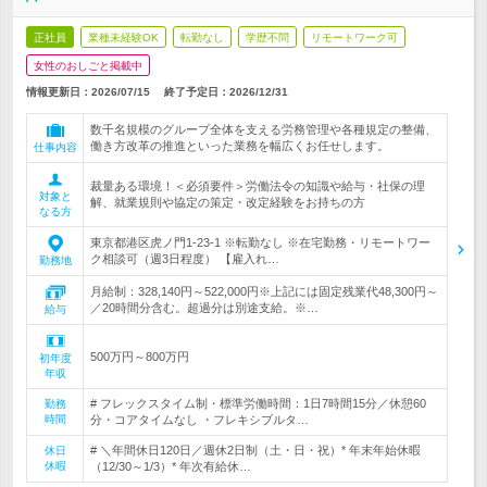
正社員
業種未経験OK
転勤なし
学歴不問
リモートワーク可
女性のおしごと掲載中
情報更新日：2026/07/15
終了予定日：
2026/12/31
数千名規模のグループ全体を支える労務管理や各種規定の整備、
働き方改革の推進といった業務を幅広くお任せします。
仕事内容
裁量ある環境！＜必須要件＞労働法令の知識や給与・社保の理
対象と
解、就業規則や協定の策定・改定経験をお持ちの方
なる方
東京都港区虎ノ門1-23-1 ※転勤なし ※在宅勤務・リモートワー
ク相談可（週3日程度） 【雇入れ…
勤務地
月給制：328,140円～522,000円※上記には固定残業代48,300円～
／20時間分含む。超過分は別途支給。※…
給与
500万円～800万円
初年度
年収
# フレックスタイム制・標準労働時間：1日7時間15分／休憩60
勤務
時間
分・コアタイムなし ・フレキシブルタ…
# ＼年間休日120日／週休2日制（土・日・祝）* 年末年始休暇
休日
休暇
（12/30～1/3）* 年次有給休…