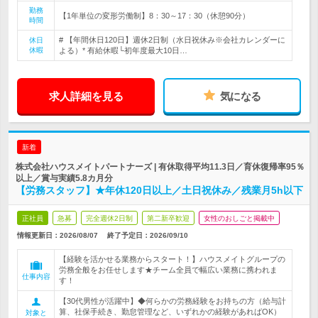
勤務
【1年単位の変形労働制】8：30～17：30（休憩90分）
時間
# 【年間休日120日】週休2日制（水日祝休み※会社カレンダーに
休日
休暇
よる）* 有給休暇└初年度最大10日…
求人詳細を見る
気になる
新着
株式会社ハウスメイトパートナーズ | 有休取得平均11.3日／育休復帰率95％
以上／賞与実績5.8カ月分
【労務スタッフ】★年休120日以上／土日祝休み／残業月5h以下
正社員
急募
完全週休2日制
第二新卒歓迎
女性のおしごと掲載中
情報更新日：2026/08/07
終了予定日：
2026/09/10
【経験を活かせる業務からスタート！】ハウスメイトグループの
労務全般をお任せします★チーム全員で幅広い業務に携われま
仕事内容
す！
【30代男性が活躍中】◆何らかの労務経験をお持ちの方（給与計
算、社保手続き、勤怠管理など、いずれかの経験があればOK）
対象と