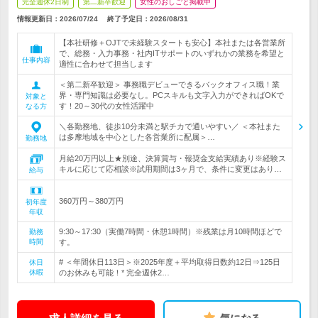
完全週休2日制
第二新卒歓迎
女性のおしごと掲載中
情報更新日：2026/07/24
終了予定日：
2026/08/31
【本社研修＋OJTで未経験スタートも安心】本社または各営業所
で、総務・入力事務・社内ITサポートのいずれかの業務を希望と
仕事内容
適性に合わせて担当します
＜第二新卒歓迎＞ 事務職デビューできるバックオフィス職！業
界・専門知識は必要なし。PCスキルも文字入力ができればOKで
対象と
す！20～30代の女性活躍中
なる方
＼各勤務地、徒歩10分未満と駅チカで通いやすい／ ＜本社また
は多摩地域を中心とした各営業所に配属＞…
勤務地
月給20万円以上★別途、決算賞与・報奨金支給実績あり※経験ス
キルに応じて応相談※試用期間は3ヶ月で、条件に変更はあり…
給与
360万円～380万円
初年度
年収
9:30～17:30（実働7時間・休憩1時間）※残業は月10時間ほどで
勤務
時間
す。
# ＜年間休日113日＞※2025年度＋平均取得日数約12日⇒125日
休日
休暇
のお休みも可能！* 完全週休2…