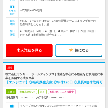
400万円～600万円
初年度
年収
# 8:30～17:00または9:00～17:30※配属チームによりいずれかの
勤務
時間
勤務時間となります。所…
# 《年間休日120日》# 【休日】◆週休二日制* 土日* 祝日※祝日
休日
休暇
のある週は土曜出勤の場合があり…
求人詳細を見る
気になる
新着
株式会社サンリー・ホールディングス | 北陸を中心に不動産など多角的に事
業を展開する成長企業
【エンジニア】◎福利厚生充実 ◎年休120日 ◎最長8連休取得可
正社員
業種未経験OK
急募
女性のおしごと掲載中
情報更新日：2026/07/10
終了予定日：
2026/12/31
グループ全体の社内システム設計やサーバー・ネットワークの構