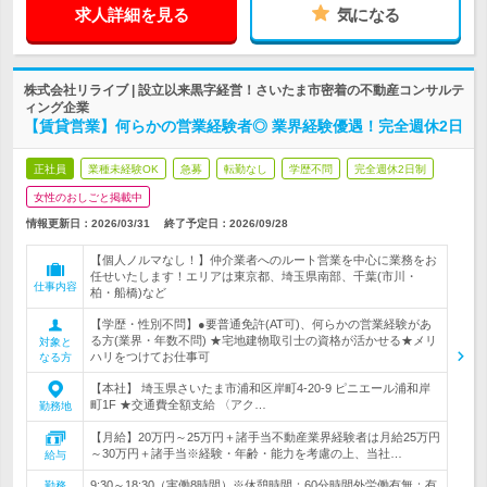
求人詳細を見る
気になる
株式会社リライブ | 設立以来黒字経営！さいたま市密着の不動産コンサルテ
ィング企業
【賃貸営業】何らかの営業経験者◎ 業界経験優遇！完全週休2日
正社員
業種未経験OK
急募
転勤なし
学歴不問
完全週休2日制
女性のおしごと掲載中
情報更新日：2026/03/31
終了予定日：
2026/09/28
【個人ノルマなし！】仲介業者へのルート営業を中心に業務をお
任せいたします！エリアは東京都、埼玉県南部、千葉(市川・
仕事内容
柏・船橋)など
【学歴・性別不問】●要普通免許(AT可)、何らかの営業経験があ
る方(業界・年数不問) ★宅地建物取引士の資格が活かせる★メリ
対象と
ハリをつけてお仕事可
なる方
【本社】 埼玉県さいたま市浦和区岸町4-20-9 ピニエール浦和岸
町1F ★交通費全額支給 〈アク…
勤務地
【月給】20万円～25万円＋諸手当不動産業界経験者は月給25万円
～30万円＋諸手当※経験・年齢・能力を考慮の上、当社…
給与
9:30～18:30（実働8時間）※休憩時間：60分時間外労働有無：有
勤務