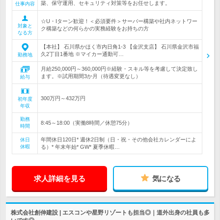
築、保守運用、セキュリティ対策等をお任せします。
仕事内容
☆U・Iターン歓迎！＜必須要件＞サーバー構築や社内ネットワー
対象と
ク構築などの何らかの実務経験をお持ちの方
なる方
【本社】 石川県かほく市内日角1-3 【金沢支店】 石川県金沢市福
久2丁目1番地 ※マイカー通勤可…
勤務地
月給250,000円～360,000円※経験・スキル等を考慮して決定致し
ます。※試用期間3か月（待遇変更なし）
給与
300万円～432万円
初年度
年収
勤務
8:45～18:00（実働8時間／休憩75分）
時間
年間休日120日* 週休2日制（日・祝・その他会社カレンダーによ
休日
休暇
る）* 年末年始* GW* 夏季休暇…
求人詳細を見る
気になる
株式会社創伸建設 | エスコンや星野リゾートも担当◎｜道外出身の社員も多