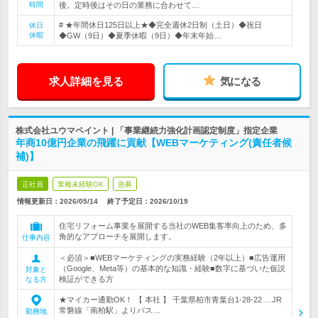
時間
後。定時後はその日の業務に合わせて…
# ★年間休日125日以上★◆完全週休2日制（土日）◆祝日
休日
休暇
◆GW（9日）◆夏季休暇（9日）◆年末年始…
求人詳細を見る
気になる
株式会社ユウマペイント | 「事業継続力強化計画認定制度」指定企業
年商10億円企業の飛躍に貢献【WEBマーケティング(責任者候
補)】
正社員
業種未経験OK
急募
情報更新日：2026/05/14
終了予定日：
2026/10/19
住宅リフォーム事業を展開する当社のWEB集客率向上のため、多
角的なアプローチを展開します。
仕事内容
＜必須＞■WEBマーケティングの実務経験（2年以上）■広告運用
（Google、Meta等）の基本的な知識・経験■数字に基づいた仮説
対象と
検証ができる方
なる方
★マイカー通勤OK！ 【 本社 】 千葉県柏市青葉台1-28-22 …JR
常磐線「南柏駅」よりバス…
勤務地