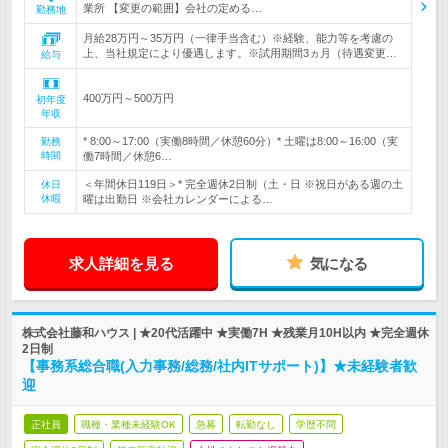
業所 【変更の範囲】会社の定める…
勤務地
月給28万円～35万円（一律手当含む）※経験、能力等を考慮の
上、当社規定により優遇します。※試用期間3ヵ月（待遇変更…
給与
400万円～500万円
初年度
年収
* 8:00～17:00（実働8時間／休憩60分）* 土曜は8:00～16:00（実
勤務
時間
働7時間／休憩6…
＜年間休日119日＞* 完全週休2日制（土・日 ※祝日がある週の土
休日
休暇
曜は出勤日 ※会社カレンダーによる…
求人詳細を見る
気になる
株式会社藤和ハウス | ★20代活躍中 ★実働7H ★残業月10H以内 ★完全週休
2日制
【事務系総合職(入力事務/総務/社内ITサポート)】★未経験者歓
迎
正社員
職種・業種未経験OK
急募
転勤なし
学歴不問