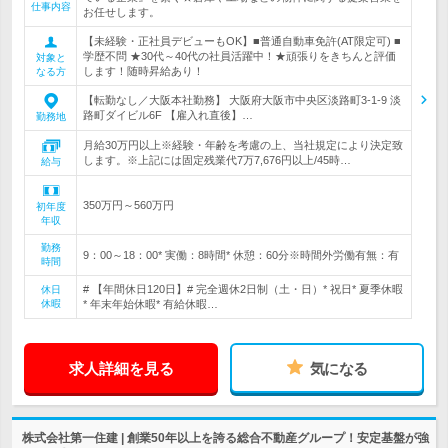
仕事内容
お任せします。
【未経験・正社員デビューもOK】■普通自動車免許(AT限定可) ■
学歴不問 ★30代～40代の社員活躍中！★頑張りをきちんと評価
対象と
します！随時昇給あり！
なる方
【転勤なし／大阪本社勤務】 大阪府大阪市中央区淡路町3-1-9 淡
路町ダイビル6F 【雇入れ直後】…
勤務地
月給30万円以上※経験・年齢を考慮の上、当社規定により決定致
します。※上記には固定残業代7万7,676円以上/45時…
給与
350万円～560万円
初年度
年収
勤務
9：00～18：00* 実働：8時間* 休憩：60分※時間外労働有無：有
時間
# 【年間休日120日】# 完全週休2日制（土・日）* 祝日* 夏季休暇
休日
休暇
* 年末年始休暇* 有給休暇…
求人詳細を見る
気になる
株式会社第一住建 | 創業50年以上を誇る総合不動産グループ！安定基盤が強