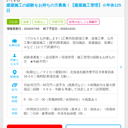
いです◎
建築施工の経験をお持ちの方募集！【建築施工管理】☆年休125
日
正社員
急募
転勤なし
学歴不問
女性のおしごと掲載中
情報更新日：2026/07/08
終了予定日：
2026/12/21
《プロセスも評価します》[工事内容]新築工事、改修工事、公共
工事の建築施工｜[案件]商業施設、宿泊施設、老健施設、高層ビ
仕事内容
ルなど｜[エリア]札幌中心
経験者募集！＜必須要件＞現場管理・施工管理の経験をお持ちの
対象と
方 ★年齢不問！
なる方
《転勤なし／マイカー通勤OK》 北海道札幌市豊平区月寒東四条
18-2-6 ◇無料駐車場完備 【雇い…
勤務地
月給35万円～60万円＋諸手当（残業代など）※前職給与を最大限
保証◇経験・スキル・年齢を考慮して決定します◇試用期間…
給与
勤務
8：00～17：00（実働8時間／休憩60分）※残業あり
時間
《年間休日125日》◇週休2日制（基本土・日・祝休み）《長期休
休日
休暇
暇》◇GW・夏季休暇・年末年始休暇《特…