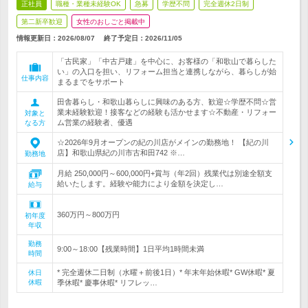
正社員
職種・業種未経験OK
急募
学歴不問
完全週休2日制
第二新卒歓迎
女性のおしごと掲載中
情報更新日：2026/08/07
終了予定日：
2026/11/05
「古民家」「中古戸建」を中心に、お客様の「和歌山で暮らした
い」の入口を担い、リフォーム担当と連携しながら、暮らしが始
仕事内容
まるまでをサポート
田舎暮らし・和歌山暮らしに興味のある方、歓迎☆学歴不問☆営
業未経験歓迎！接客などの経験も活かせます☆不動産・リフォー
対象と
ム営業の経験者、優遇
なる方
☆2026年9月オープンの紀の川店がメインの勤務地！ 【紀の川
店】和歌山県紀の川市古和田742 ※…
勤務地
月給 250,000円～600,000円+賞与（年2回）残業代は別途全額支
給いたします。経験や能力により金額を決定し…
給与
360万円～800万円
初年度
年収
勤務
9:00～18:00【残業時間】1日平均1時間未満
時間
* 完全週休二日制（水曜＋前後1日）* 年末年始休暇* GW休暇* 夏
休日
休暇
季休暇* 慶事休暇* リフレッ…