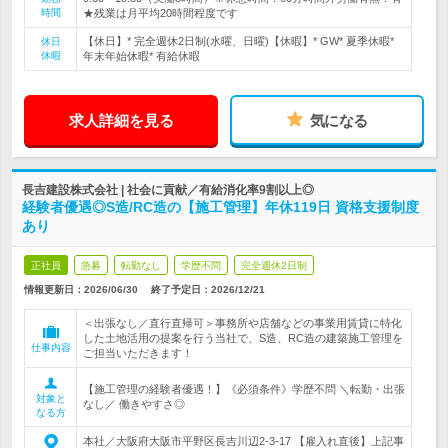
時間
★残業は月平均20時間程度です
【休日】* 完全週休2日制(水曜、日曜)【休暇】* GW* 夏季休暇*
休日
休暇
年末年始休暇* 有給休暇
求人詳細を見る
気になる
長吉建設株式会社 | 社会に貢献／有給消化率9割以上◎
経験者優遇◎S造/RC造の【施工管理】年休119日 資格支援制度
あり
正社員
急募
転勤なし
学歴不問
完全週休2日制
情報更新日：2026/06/30
終了予定日：
2026/12/21
＜出張なし／直行直帰可＞事務所や店舗などの事業用賃貸に特化
した土地活用の提案を行う当社で、S造、RC造の建築施工管理を
仕事内容
ご担当いただきます！
【施工管理の経験者優遇！】《必須条件》学歴不問 ＼転勤・出張
対象と
なし／ 働きやすさ◎
なる方
本社／大阪府大阪市平野区長吉川辺2-3-17 【雇入れ直後】上記事