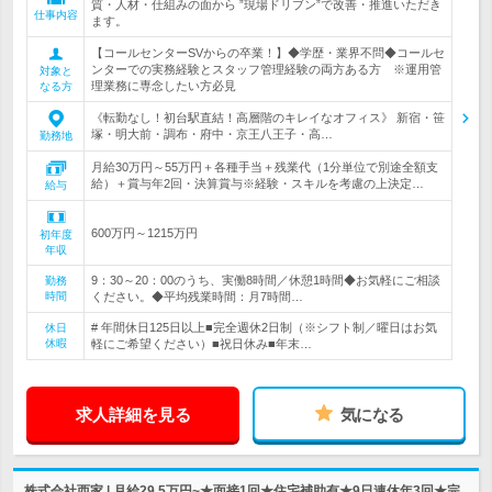
質・人材・仕組みの面から ”現場ドリブン”で改善・推進いただき
仕事内容
ます。
【コールセンターSVからの卒業！】◆学歴・業界不問◆コールセ
ンターでの実務経験とスタッフ管理経験の両方ある方 ※運用管
対象と
理業務に専念したい方必見
なる方
《転勤なし！初台駅直結！高層階のキレイなオフィス》 新宿・笹
塚・明大前・調布・府中・京王八王子・高…
勤務地
月給30万円～55万円＋各種手当＋残業代（1分単位で別途全額支
給）＋賞与年2回・決算賞与※経験・スキルを考慮の上決定…
給与
600万円～1215万円
初年度
年収
9：30～20：00のうち、実働8時間／休憩1時間◆お気軽にご相談
勤務
時間
ください。◆平均残業時間：月7時間…
# 年間休日125日以上■完全週休2日制（※シフト制／曜日はお気
休日
休暇
軽にご希望ください）■祝日休み■年末…
求人詳細を見る
気になる
株式会社西家 | 月給29.5万円~★面接1回★住宅補助有★9日連休年3回★完