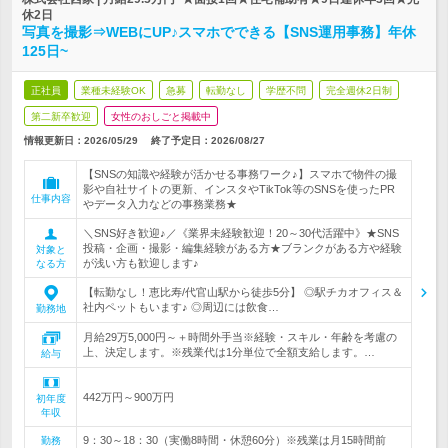
休2日
写真を撮影⇒WEBにUP♪スマホでできる【SNS運用事務】年休
125日~
正社員
業種未経験OK
急募
転勤なし
学歴不問
完全週休2日制
第二新卒歓迎
女性のおしごと掲載中
情報更新日：2026/05/29
終了予定日：
2026/08/27
【SNSの知識や経験が活かせる事務ワーク♪】スマホで物件の撮
影や自社サイトの更新、インスタやTikTok等のSNSを使ったPR
仕事内容
やデータ入力などの事務業務★
＼SNS好き歓迎♪／《業界未経験歓迎！20～30代活躍中》★SNS
投稿・企画・撮影・編集経験がある方★ブランクがある方や経験
対象と
が浅い方も歓迎します♪
なる方
【転勤なし！恵比寿/代官山駅から徒歩5分】 ◎駅チカオフィス＆
社内ペットもいます♪ ◎周辺には飲食…
勤務地
月給29万5,000円～＋時間外手当※経験・スキル・年齢を考慮の
上、決定します。※残業代は1分単位で全額支給します。…
給与
442万円～900万円
初年度
年収
9：30～18：30（実働8時間・休憩60分）※残業は月15時間前
勤務