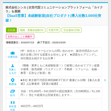
株式会社シンカ | 次世代型コミュニケーションプラットフォーム「カイク
ラ」を展開
【SaaS営業】未経験歓迎|自社プロダクト|導入社数3,000社突
破！
正社員
職種・業種未経験OK
学歴不問
完全週休2日制
女性のおしごと掲載中
情報更新日：2026/07/15
終了予定日：
2026/10/29
HP・自社セミナーなどからの問い合わせや、販売代理店からの
紹介企業に対する提案をお任せします。★課題をヒアリングし、
仕事内容
自社製品を紹介するお仕事！
《職種・業界ともに未経験歓迎！》◎顧客に合わせてプラン提案
や接客・販売経験（ウエディング・不動産・リフォーム・金融・
対象と
教育・広告など歓迎）他
なる方
■本社 東京都千代田区神田錦町3丁目17 廣瀬ビル10階 【雇入れ直
後】上記事業所 【変更の範囲】…
勤務地
月給：375,000円～542,000円※固定残業代（月20時間分／51,100
円～）含む※超過分は別途支給します※…
給与
450万円～650万円
初年度
年収