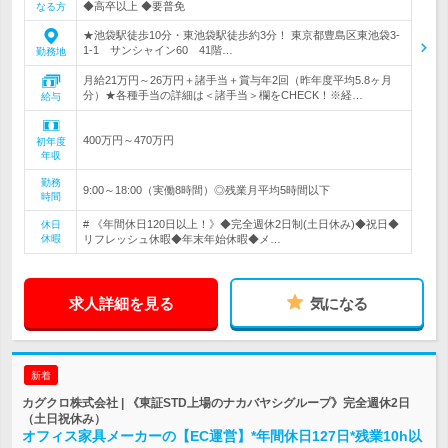
◆高卒以上 ◆要普免
なる方
★池袋駅徒歩10分・東池袋駅徒歩約3分！ 東京都豊島区東池袋3-
1-1 サンシャイン60 41階…
勤務地
月給21万円～26万円＋諸手当＋賞与年2回（昨年度平均5.8ヶ月
分）★各種手当の詳細は＜諸手当＞欄をCHECK！※経…
給与
400万円～470万円
初年度
年収
勤務
9:00～18:00（実働8時間）◎残業月平均5時間以下
時間
# 《年間休日120日以上！》◆完全週休2日制(土日休み)◆祝日◆
休日
休暇
リフレッシュ休暇◆年末年始休暇◆メ…
求人詳細を見る
気になる
新着
カグクロ株式会社 | 《東証STD上場のナカバヤシグループ》完全週休2日
（土日祝休み）
オフィス家具メーカーの【EC運営】*年間休日127日*残業10h以