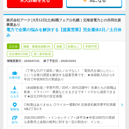
求人詳細を見る
気になる
株式会社アーク | 9月12日(土)転職フェア@札幌｜北海道電力との共同出資
事業あり
電力で企業の悩みを解決する【提案営業】完全週休2日／土日休
み
正社員
職種・業種未経験OK
急募
転勤なし
学歴不問
完全週休2日制
第二新卒歓迎
情報更新日：2026/07/31
終了予定日：
2026/10/01
《丁寧なOJTで成長／個人ノルマなし》「電気代を減らしたい」
という企業の課題を解決する提案営業です。★未経験入社から6
仕事内容
年目で年収800万の実績あり
《未経験歓迎／学歴不問／20代～30代活躍中》先輩たちの前職は
飲食・ドライバー・農家などさまざまです！イチから成長できま
対象と
す★設立23年目の安定基盤
なる方
◎転勤はありません ◎マイカー通勤OK 北海道札幌市豊平区美園
4条2丁目1-5
勤務地
月給250,000円～＋インセンティブ＋諸手当★年収1000万の実績
も多数売上金額の粗利に対する一定の割合が、インセ…
給与