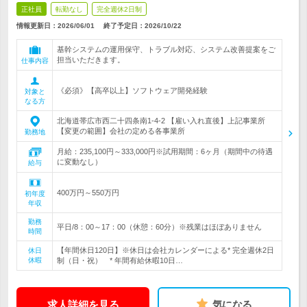
正社員
転勤なし
完全週休2日制
情報更新日：2026/06/01
終了予定日：
2026/10/22
基幹システムの運用保守、トラブル対応、システム改善提案をご
担当いただきます。
仕事内容
《必須》【高卒以上】ソフトウェア開発経験
対象と
なる方
北海道帯広市西二十四条南1-4-2 【雇い入れ直後】上記事業所
【変更の範囲】会社の定める各事業所
勤務地
月給：235,100円～333,000円※試用期間：6ヶ月（期間中の待遇
に変動なし）
給与
400万円～550万円
初年度
年収
勤務
平日/8：00～17：00（休憩：60分）※残業はほぼありません
時間
【年間休日120日】※休日は会社カレンダーによる* 完全週休2日
休日
休暇
制（日・祝） * 年間有給休暇10日…
求人詳細を見る
気になる