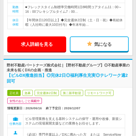
■フレックスタイム制標準労働時間1日8時間コアタイム11：00～
勤務
時間
16：00フレキシブルタイム7：00…
【年間休日120日以上】◆完全週休2日制（土・日・祝）◆有給休
休日
休暇
暇（入社時に最大10日付与）◆年末年始…
求人詳細を見る
気になる
野村不動産パートナーズ株式会社 | 【野村不動産グループ】◎不動産事業の
未来を拓くDXの企画・推進
【ビルDX推進担当】◎完休2日◎福利厚生充実◎テレワーク週2
回可
正社員
急募
完全週休2日制
第二新卒歓迎
リモートワーク可
女性のおしごと掲載中
情報更新日：2026/06/16
終了予定日：
2026/12/07
ビル管理業務を支える基幹システムの保守・運用や改修、新規シ
ステムの現場展開支援などの業務をお任せします。
仕事内容
《必須》専門卒業以上／DXに携わった方 または ServiceNow