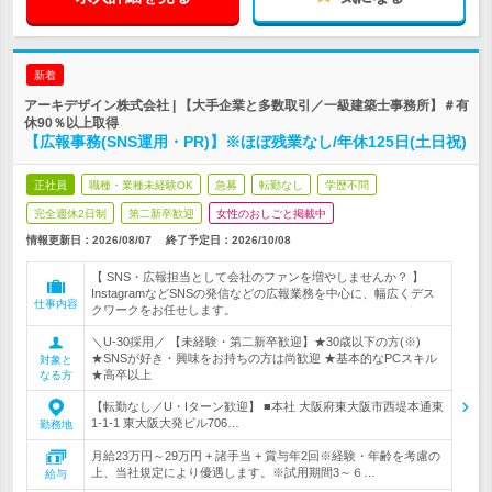
新着
アーキデザイン株式会社 | 【大手企業と多数取引／一級建築士事務所】＃有
休90％以上取得
【広報事務(SNS運用・PR)】※ほぼ残業なし/年休125日(土日祝)
正社員
職種・業種未経験OK
急募
転勤なし
学歴不問
完全週休2日制
第二新卒歓迎
女性のおしごと掲載中
情報更新日：2026/08/07
終了予定日：
2026/10/08
【 SNS・広報担当として会社のファンを増やしませんか？ 】
InstagramなどSNSの発信などの広報業務を中心に、幅広くデス
仕事内容
クワークをお任せします。
＼U‐30採用／ 【未経験・第二新卒歓迎】★30歳以下の方(※)
★SNSが好き・興味をお持ちの方は尚歓迎 ★基本的なPCスキル
対象と
★高卒以上
なる方
【転勤なし／U・Iターン歓迎】 ■本社 大阪府東大阪市西堤本通東
1-1-1 東大阪大発ビル706…
勤務地
月給23万円～29万円 + 諸手当 + 賞与年2回※経験・年齢を考慮の
上、当社規定により優遇します。※試用期間3～６…
給与