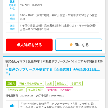
400万円～800万円
初年度
年収
9:00～18:00（実働7時間／昼60分休憩・午前午後で30分ずつ休憩
勤務
時間
あり）
# 年間休日数115日* 完全週休2日制（土日休み）* 年末年始休暇*
休日
休暇
お盆休暇* GW休暇* 有給…
求人詳細を見る
気になる
株式会社イマス | 設立49年｜不動産サブリースのパイオニア★年間休日120
日
不動産のサブリースを提案する【企画営業】★完全週休2日(土
日)
正社員
職種・業種未経験OK
急募
転勤なし
学歴不問
完全週休2日制
第二新卒歓迎
女性のおしごと掲載中
情報更新日：2026/06/23
終了予定日：
2026/09/21
『物件や土地を有効活用したいオーナー』×『新しい物件を探し
ている企業』を繋ぐ★倉庫や工場などの物件に関する提案営業を