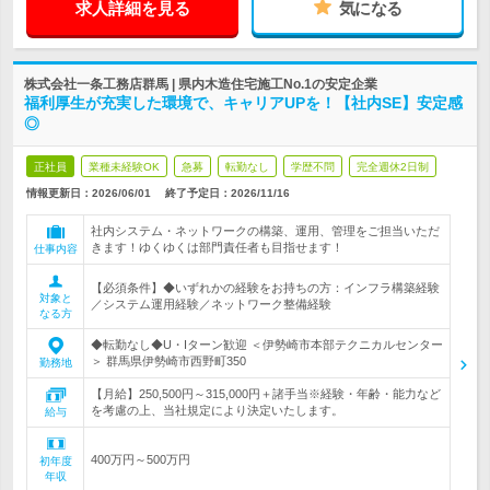
求人詳細を見る
気になる
株式会社一条工務店群馬 | 県内木造住宅施工No.1の安定企業
福利厚生が充実した環境で、キャリアUPを！【社内SE】安定感
◎
正社員
業種未経験OK
急募
転勤なし
学歴不問
完全週休2日制
情報更新日：2026/06/01
終了予定日：
2026/11/16
社内システム・ネットワークの構築、運用、管理をご担当いただ
きます！ゆくゆくは部門責任者も目指せます！
仕事内容
【必須条件】◆いずれかの経験をお持ちの方：インフラ構築経験
対象と
／システム運用経験／ネットワーク整備経験
なる方
◆転勤なし◆U・Iターン歓迎 ＜伊勢崎市本部テクニカルセンター
＞ 群馬県伊勢崎市西野町350
勤務地
【月給】250,500円～315,000円＋諸手当※経験・年齢・能力など
を考慮の上、当社規定により決定いたします。
給与
400万円～500万円
初年度
年収