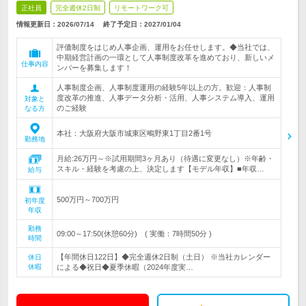
正社員
完全週休2日制
リモートワーク可
情報更新日：2026/07/14
終了予定日：
2027/01/04
評価制度をはじめ人事企画、運用をお任せします。◆当社では、
中期経営計画の一環として人事制度改革を進めており、新しいメ
仕事内容
ンバーを募集します！
人事制度企画、人事制度運用の経験5年以上の方。歓迎：人事制
度改革の推進、人事データ分析・活用、人事システム導入、運用
対象と
のご経験
なる方
本社：大阪府大阪市城東区鴫野東1丁目2番1号
勤務地
月給:26万円～※試用期間3ヶ月あり（待遇に変更なし）※年齢・
スキル・経験を考慮の上、決定します【モデル年収】■年収…
給与
500万円～700万円
初年度
年収
勤務
09:00～17:50(休憩60分) ( 実働：7時間50分 )
時間
【年間休日122日】◆完全週休2日制（土日） ※当社カレンダー
休日
休暇
による◆祝日◆夏季休暇（2024年度実…