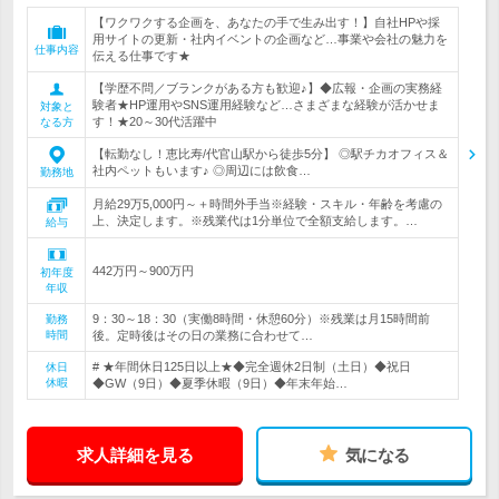
【ワクワクする企画を、あなたの手で生み出す！】自社HPや採
用サイトの更新・社内イベントの企画など…事業や会社の魅力を
仕事内容
伝える仕事です★
【学歴不問／ブランクがある方も歓迎♪】◆広報・企画の実務経
験者★HP運用やSNS運用経験など…さまざまな経験が活かせま
対象と
す！★20～30代活躍中
なる方
【転勤なし！恵比寿/代官山駅から徒歩5分】 ◎駅チカオフィス＆
社内ペットもいます♪ ◎周辺には飲食…
勤務地
月給29万5,000円～＋時間外手当※経験・スキル・年齢を考慮の
上、決定します。※残業代は1分単位で全額支給します。…
給与
442万円～900万円
初年度
年収
9：30～18：30（実働8時間・休憩60分）※残業は月15時間前
勤務
時間
後。定時後はその日の業務に合わせて…
# ★年間休日125日以上★◆完全週休2日制（土日）◆祝日
休日
休暇
◆GW（9日）◆夏季休暇（9日）◆年末年始…
求人詳細を見る
気になる