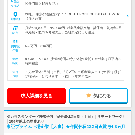
対象と
の専門性をお持ちの方
なる方
本社／ 東京都港区芝浦1-1-1 BLUE FRONT SHIBAURA TOWERS
【雇入れ直…
勤務地
月給325,000円～450,000円+残業代全額支給＋諸手当＋賞与年2回
※経験・能力を考慮の上、当社規定により優遇…
給与
560万円～840万円
初年度
年収
9：30～18：00（実働7時間30分／休憩1時間）※残業は月平均20
勤務
時間
時間程度
・完全週休2日制（土日）└月2回の土曜出勤あり（その際は必ず
休日
休暇
水曜が休日となります）・祝日・年末年始休…
求人詳細を見る
気になる
タカラスタンダード株式会社 | 完全週休2日制（土日）│リモートワーク可
│100年以上の歴史あり
東証プライム上場企業【人事】★年間休日122日★賞与4.6ヵ月