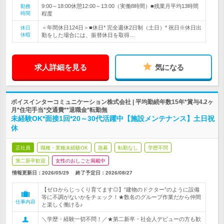
9:00～18:00休憩12:00～13:00（実働8時間）■残業月平均13時間
勤務
時間
程度
＜年間休日124日＞■休日* 完全週休2日制（土日）* 祝日※休日出
休日
休暇
勤をした場合には、振替休日を取得…
求人詳細を見る
気になる
ボイスインターコミュニケーション株式会社 | 平均勤続年数15年*賞与4.2ヶ
月*住宅手当*交通費**退職金*転勤無
未経験OK*面接1回*20～30代活躍中【施設メンテナンス】土日祝
休
正社員
職種・業種未経験OK
急募
転勤なし
学歴不問
第二新卒歓迎
女性のおしごと掲載中
情報更新日：2026/05/29
終了予定日：
2026/08/27
【ゼロからじっくり育てます◎】“建物のドクター”のように設備
等に不調がないかをチェック！★数名のグループ作業だから仲間
仕事内容
と楽しく働ける♪
＼学歴・経験一切不問！／★第二新卒・社会人デビューの方も歓