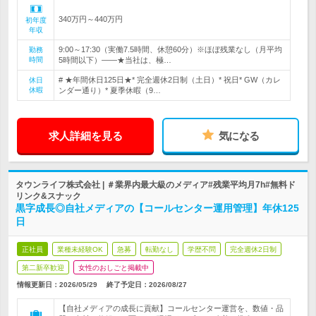
340万円～440万円
初年度
年収
9:00～17:30（実働7.5時間、休憩60分）※ほぼ残業なし（月平均
勤務
時間
5時間以下）――★当社は、極…
# ★年間休日125日★* 完全週休2日制（土日）* 祝日* GW（カレ
休日
休暇
ンダー通り）* 夏季休暇（9…
求人詳細を見る
気になる
タウンライフ株式会社 | ＃業界内最大級のメディア#残業平均月7h#無料ド
リンク&スナック
黒字成長◎自社メディアの【コールセンター運用管理】年休125
日
正社員
業種未経験OK
急募
転勤なし
学歴不問
完全週休2日制
第二新卒歓迎
女性のおしごと掲載中
情報更新日：2026/05/29
終了予定日：
2026/08/27
【自社メディアの成長に貢献】コールセンター運営を、数値・品