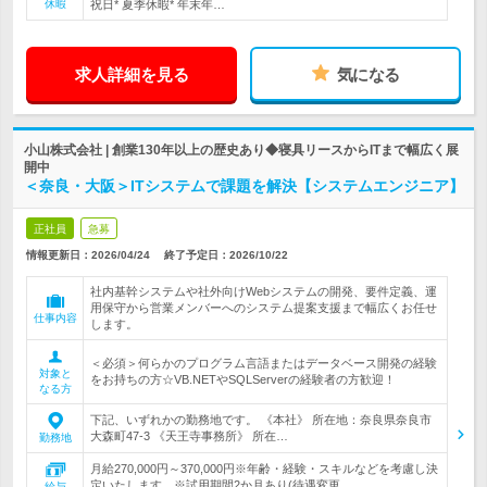
休暇
祝日* 夏季休暇* 年末年…
求人詳細を見る
気になる
小山株式会社 | 創業130年以上の歴史あり◆寝具リースからITまで幅広く展
開中
＜奈良・大阪＞ITシステムで課題を解決【システムエンジニア】
正社員
急募
情報更新日：2026/04/24
終了予定日：
2026/10/22
社内基幹システムや社外向けWebシステムの開発、要件定義、運
用保守から営業メンバーへのシステム提案支援まで幅広くお任せ
仕事内容
します。
＜必須＞何らかのプログラム言語またはデータベース開発の経験
対象と
をお持ちの方☆VB.NETやSQLServerの経験者の方歓迎！
なる方
下記、いずれかの勤務地です。 《本社》 所在地：奈良県奈良市
大森町47-3 《天王寺事務所》 所在…
勤務地
月給270,000円～370,000円※年齢・経験・スキルなどを考慮し決
定いたします。※試用期間2か月あり(待遇変更…
給与