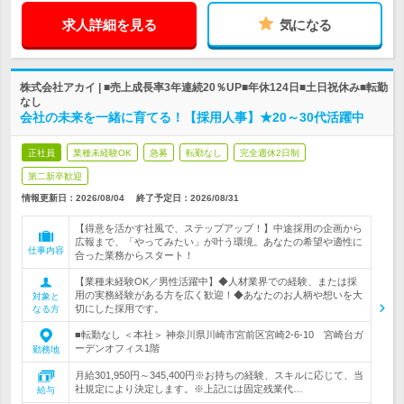
求人詳細を見る
気になる
株式会社アカイ | ■売上成長率3年連続20％UP■年休124日■土日祝休み■転勤
なし
会社の未来を一緒に育てる！【採用人事】★20～30代活躍中
正社員
業種未経験OK
急募
転勤なし
完全週休2日制
第二新卒歓迎
情報更新日：2026/08/04
終了予定日：
2026/08/31
【得意を活かす社風で、ステップアップ！】中途採用の企画から
広報まで、「やってみたい」が叶う環境。あなたの希望や適性に
仕事内容
合った業務からスタート！
【業種未経験OK／男性活躍中】◆人材業界での経験、または採
用の実務経験がある方を広く歓迎！◆あなたのお人柄や想いを大
対象と
切にした採用です。
なる方
■転勤なし ＜本社＞ 神奈川県川崎市宮前区宮崎2-6-10 宮崎台ガ
ーデンオフィス1階
勤務地
月給301,950円～345,400円※お持ちの経験、スキルに応じて、当
社規定により決定します。※上記には固定残業代…
給与