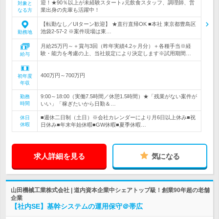
迎！★90％以上が未経験スタート♪元飲食スタッフ、調理師、営
対象と
業出身の先輩も活躍中！
なる方
【転勤なし／UIターン歓迎】 ★直行直帰OK ■本社 東京都豊島区
池袋2-57-2 ※案件現場は東…
勤務地
月給25万円～＋賞与3回（昨年実績4.2ヶ月分）＋各種手当※経
験・能力を考慮の上、当社規定により決定します※試用期間…
給与
400万円～700万円
初年度
年収
9:00～18:00（実働7.5時間／休憩1.5時間）★「残業がない案件が
勤務
時間
いい」「稼ぎたいから日勤＆…
■週休二日制（土日）※会社カレンダーにより月6日以上休み■祝
休日
休暇
日休み■年末年始休暇■GW休暇■夏季休暇…
求人詳細を見る
気になる
山田機械工業株式会社 | 道内資本企業中シェアトップ級！創業90年超の老舗
企業
【社内SE】基幹システムの運用保守＠帯広