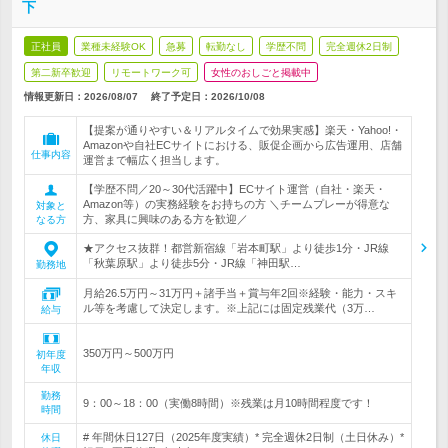
下
正社員
業種未経験OK
急募
転勤なし
学歴不問
完全週休2日制
第二新卒歓迎
リモートワーク可
女性のおしごと掲載中
情報更新日：2026/08/07
終了予定日：
2026/10/08
【提案が通りやすい＆リアルタイムで効果実感】楽天・Yahoo!・
Amazonや自社ECサイトにおける、販促企画から広告運用、店舗
仕事内容
運営まで幅広く担当します。
【学歴不問／20～30代活躍中】ECサイト運営（自社・楽天・
Amazon等）の実務経験をお持ちの方 ＼チームプレーが得意な
対象と
方、家具に興味のある方を歓迎／
なる方
★アクセス抜群！都営新宿線「岩本町駅」より徒歩1分・JR線
「秋葉原駅」より徒歩5分・JR線「神田駅…
勤務地
月給26.5万円～31万円＋諸手当＋賞与年2回※経験・能力・スキ
ル等を考慮して決定します。※上記には固定残業代（3万…
給与
350万円～500万円
初年度
年収
勤務
9：00～18：00（実働8時間）※残業は月10時間程度です！
時間
# 年間休日127日（2025年度実績）* 完全週休2日制（土日休み）*
休日