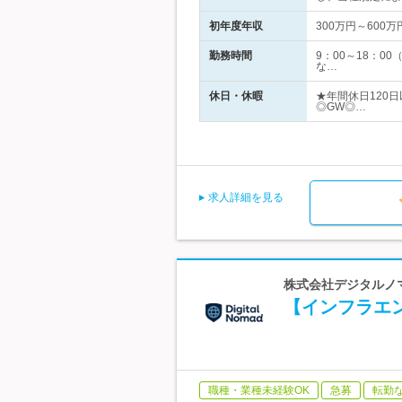
初年度年収
300万円～600万
勤務時間
9：00～18：
な…
休日・休暇
★年間休日120日
◎GW◎…
求人詳細を見る
株式会社デジタルノマ
【インフラエン
職種・業種未経験OK
急募
転勤