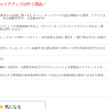
ャリアアップが叶う理由／
以上の案件から自由に選べる】サーバ・ネットワークの設計構築から運用、クラウドま
・非公開案件30％・上流案件87%
ニアとしての実務経験1年以上 （サーバ／ネットワーク／クラウドいずれか／業
程は問いません）
し／リモート93%／リモート・出社頻度も自由に選択】 一都三県を中心に全国の
0万円＋インセンティブ＋各種手当◎還元率82~100%！◎平均年収640万円◎入社
…
万円
0（実働8h／休憩1h）※残業月8h以下※プロジェクトによる変動あり※フレックスタ…
5日以上# ◎希望者の有休取得率100%！5日以上の長期休暇も取得できる# ◎産休…
気になる