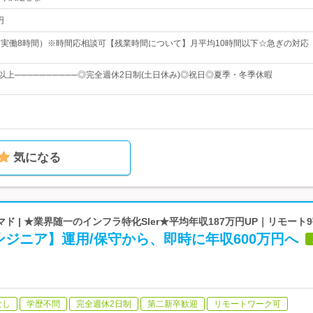
円
00（実働8時間）※時間応相談可【残業時間について】月平均10時間以下☆急ぎの対応
以上──────────◎完全週休2日制(土日休み)◎祝日◎夏季・冬季休暇
気になる
ド | ★業界随一のインフラ特化Sler★平均年収187万円UP｜リモート
ジニア】運用/保守から、即時に年収600万円へ
なし
学歴不問
完全週休2日制
第二新卒歓迎
リモートワーク可