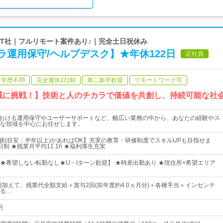
・IT社｜フルリモート案件あり♪｜完全土日祝休み
運用保守/ヘルプデスク】★年休122日
正社員
学歴不問
完全週休2日制
第二新卒歓迎
リモートワーク可
領域に挑戦！】技術と人のチカラで価値を共創し、持続可能な社
における運用保守やユーザーサポートなど、幅広い業務の中から、あなたの経験やス
な領域を中心にお任せします。
経験(目安：半年以上)があればOK】充実の教育・研修制度でスキルUPも目指せま
制 ★残業月平均11.1h ★福利厚生充実
★希望しない転勤なし★U・Iターン歓迎】 ★時差出勤あり ★現住所×希望エリア
万円加えて、残業代全額支給＋賞与2回(前年度約4.0ヵ月分)＋各種手当＋インセンテ
る…
円