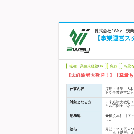
株式会社2Way | 残
【事業運営ス
職種・業種未経験OK
急募
転勤
【未経験者大歓迎！】【裁量も
仕事内容
採用・営業・人材
トや事業運営にも
対象となる方
＼未経験大歓迎！
キル不問★マネー
勤務地
◆横浜本社 【ア
市…
給与
月給：25万円～
し、当社規定によ