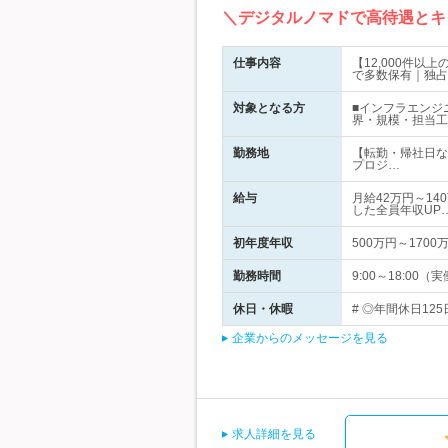
＼デジタルノマドで高待遇とキ
仕事内容
【12,000件
で多数保有｜独占
対象となる方
■インフラエンジ
界・規模・担当工
勤務地
【転勤・帰社日な
プロジ…
給与
月給42万円～14
した全員年収UP
初年度年収
500万円～1700
勤務時間
9:00～18:0
休日・休暇
# ◎年間休日12
企業からのメッセージを見る
求人詳細を見る