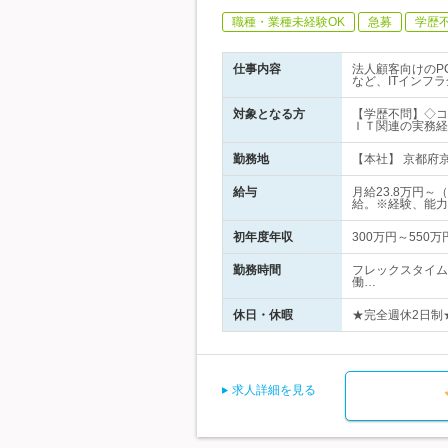
職種・業種未経験OK
急募
学歴
仕事内容
法人顧客向けのP
など、ITインフ
対象となる方
【学歴不問】◇コ
ＩＴ関連の実務経
勤務地
【本社】 京都府
給与
月給23.8万円～
給。※経験、能力
初年度年収
300万円～550万
勤務時間
フレックスタイム
働…
休日・休暇
★完全週休2日制★
求人詳細を見る