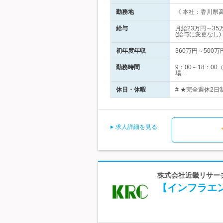
勤務地
《 本社：香川県高
給与
月給23万円～3
(給与に変更なし)
初年度年収
360万円～500万
勤務時間
9：00～18：
場…
休日・休暇
# ★完全週休2日
求人詳細を見る
株式会社近畿リサーチ
【インフラエン