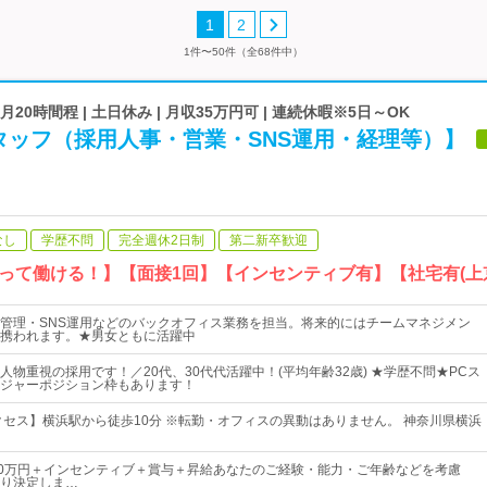
1
2
1件〜50件（全68件中）
業月20時間程 | 土日休み | 月収35万円可 | 連続休暇※5日～OK
タッフ（採用人事・営業・SNS運用・経理等）】
なし
学歴不問
完全週休2日制
第二新卒歓迎
って働ける！】【面接1回】【インセンティブ有】【社宅有(上
管理・SNS運用などのバックオフィス業務を担当。将来的にはチームマネジメン
携われます。★男女ともに活躍中
人物重視の採用です！／20代、30代代活躍中！(平均年齢32歳) ★学歴不問★PCス
ジャーポジション枠もあります！
クセス】横浜駅から徒歩10分 ※転勤・オフィスの異動はありません。 神奈川県横浜
50万円＋インセンティブ＋賞与＋昇給あなたのご経験・能力・ご年齢などを考慮
り決定しま…