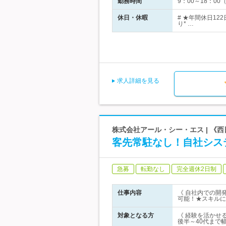
勤務時間
9：00～18：0
休日・休暇
# ★年間休日1
り* …
求人詳細を見る
株式会社アール・シー・エス | 《西
客先常駐なし！自社シス
急募
転勤なし
完全週休2日制
仕事内容
《 自社内での開
可能！★スキルに
対象となる方
《 経験を活かせ
後半～40代まで