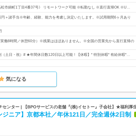
松市錦町1丁目4番37号》 リモートワーク可能 ※転勤なし ※直行直帰OK ※U…
5万円＋諸手当※年齢、経験、能力を考慮し決定いたします。※試用期間6ヶ月あり
円
00（実働8時間／休憩60分）※残業はほぼありません。※全国の営業先から直行直帰の
制（土日・祝）# ★年間休日数120日以上可能！【休暇】* 特別休暇* 有給休暇*…
気になる
センター | 【BPOサービスの老舗『(株)イセトー』子会社】★福利厚
ジニア】京都本社／年休121日／完全週休2日制