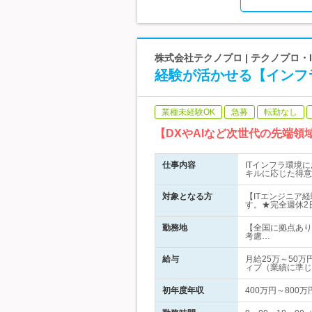
株式会社テクノプロ | テクノプロ
経験が活かせる【インフラ
業種未経験OK
急募
転勤なし
【DXやAIなど次世代の先端
仕事内容
ITインフラ環境
キルに応じた得意
対象となる方
【ITエンジニア
す。★完全週休2日
勤務地
【全国に拠点あり
考慮…
給与
月給25万～50
ィブ（業績に準じ
初年度年収
400万円～800万