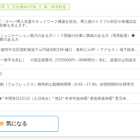
不問
完全週休2日制
第二新卒歓迎
C・サーバ導入支援やネットワーク構築を担当。導入後のトラブル対応や各種設定
ラ全般を支えます。
ミュニケーション能力のある方◇ＩＴ関連の仕事に興味のある方（理系歓迎）◆
験のある方
京都市中京区室町御池下ル円福寺町338 樋口・進和ビル5F ＜アクセス＞ 地下鉄各…
（一律手当含む） ※固定残業代（5万5000円～/30時間分）含む。超過分は別途支
…
円
制（フルフレックス）標準的な勤務時間帯（8:45～17:30）休憩時間60分標準労
* 年間休日121日（土日休み）* 祝日* 年末年始休暇* 産前産後休暇* 育児休…
気になる