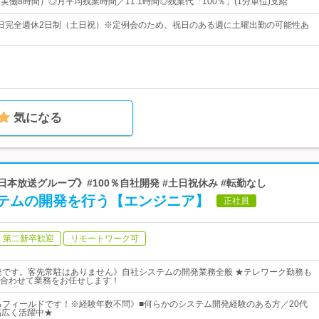
0（実働8時間）◎月平均残業時間／11.1時間◎残業代「100％」(1分単位)支給
22日完全週休2日制（土日祝）※定例会のため、祝日のある週に土曜出勤の可能性あ
気になる
日本放送グループ》#100％自社開発 #土日祝休み #転勤なし
テムの開発を行う【エンジニア】
正社員
第二新卒歓迎
リモートワーク可
発です。客先常駐はありません》自社システムの開発業務全般 ★テレワーク勤務も
合わせて業務をお任せします！
るフィールドです！※経験年数不問》■何らかのシステム開発経験のある方／20代
幅広く活躍中★