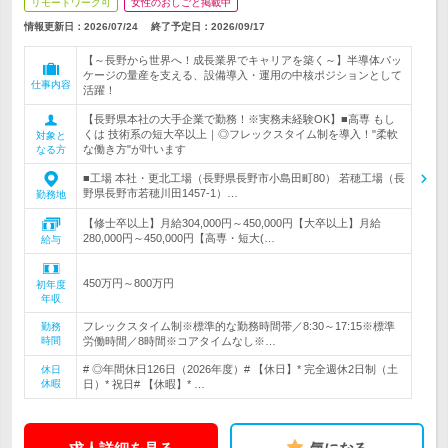
リモートワーク可
女性のおしごと掲載中
情報更新日：2026/07/24
終了予定日：
2026/09/17
【～長野から世界へ！成長業界でキャリアを築く～】半導体パッ
ケージの量産を支える、設備導入・運用の中核ポジションとして
仕事内容
活躍！
【長野県本社の大手企業で勤務！※実務未経験OK】■高専 もし
くは 技術系の短大卒以上｜◎フレックスタイム制を導入！"柔軟
対象と
な働き方"が叶います
なる方
■工場 本社・更北工場（長野県長野市小島田町80） 若穂工場（長
野県長野市若穂川田1457-1）…
勤務地
【修士卒以上】月給304,000円～450,000円【大卒以上】月給
280,000円～450,000円【高専・短大(…
給与
450万円～800万円
初年度
年収
フレックスタイム制※標準的な勤務時間帯／8:30～17:15※標準
勤務
時間
労働時間／8時間※コアタイムなし※…
# ◎年間休日126日（2026年度）# 【休日】* 完全週休2日制（土
休日
休暇
日）* 祝日# 【休暇】* …