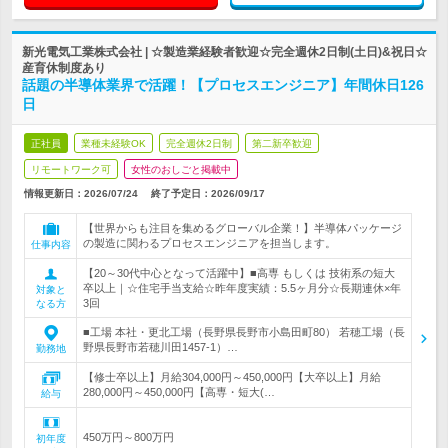
新光電気工業株式会社 | ☆製造業経験者歓迎☆完全週休2日制(土日)&祝日☆
産育休制度あり
話題の半導体業界で活躍！【プロセスエンジニア】年間休日126
日
正社員
業種未経験OK
完全週休2日制
第二新卒歓迎
リモートワーク可
女性のおしごと掲載中
情報更新日：2026/07/24
終了予定日：
2026/09/17
【世界からも注目を集めるグローバル企業！】半導体パッケージ
の製造に関わるプロセスエンジニアを担当します。
仕事内容
【20～30代中心となって活躍中】■高専 もしくは 技術系の短大
卒以上｜☆住宅手当支給☆昨年度実績：5.5ヶ月分☆長期連休×年
対象と
3回
なる方
■工場 本社・更北工場（長野県長野市小島田町80） 若穂工場（長
野県長野市若穂川田1457-1）…
勤務地
【修士卒以上】月給304,000円～450,000円【大卒以上】月給
280,000円～450,000円【高専・短大(…
給与
450万円～800万円
初年度