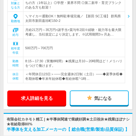
ちの方（1年以上）◎学歴・業界不問 ◎第二新卒・育児ブランク
対象と
のある方も歓迎！
なる方
＼マイカー通勤OK！無料駐車場完備／ 【新田 SC工場】 群馬県
太田市新田嘉祢町150-2
勤務地
月給21万円～35万円+諸手当+賞与年2回※経験・能力等を最大限
考慮し、当社規定により決定します。※試用期間3ヶ月あ…
給与
500万円～700万円
初年度
年収
8:15～17:30（実働8時間）★残業は月10～20時間ほど！メリハリ
勤務
時間
をつけて働けます。
＜年間休日123日＞――完全週休2日制（土日）――◆夏季休暇◆
休日
休暇
冬期休暇◆年末年始休暇◆有給休暇└1時…
求人詳細を見る
気になる
有限会社カネモト精工 | ★半導体関連で業績好調★土日祝休★残業ほぼナシ
★有給取得80%
半導体を支える加工メーカーの【 総合職(営業/製造/品質保証) 】