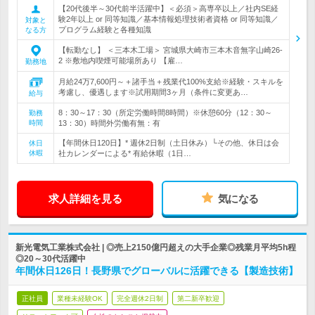
【20代後半～30代前半活躍中】＜必須＞高専卒以上／社内SE経
験2年以上 or 同等知識／基本情報処理技術者資格 or 同等知識／
対象と
プログラム経験と各種知識
なる方
【転勤なし】 ＜三本木工場＞ 宮城県大崎市三本木音無字山崎26-
2 ※敷地内喫煙可能場所あり 【雇…
勤務地
月給24万7,600円～＋諸手当＋残業代100%支給※経験・スキルを
考慮し、優遇します※試用期間3ヶ月（条件に変更あ…
給与
8：30～17：30（所定労働時間8時間）※休憩60分（12：30～
勤務
時間
13：30）時間外労働有無：有
【年間休日120日】* 週休2日制（土日休み）└その他、休日は会
休日
休暇
社カレンダーによる* 有給休暇（1日…
求人詳細を見る
気になる
新光電気工業株式会社 | ◎売上2150億円超えの大手企業◎残業月平均5h程
◎20～30代活躍中
年間休日126日！長野県でグローバルに活躍できる【製造技術】
正社員
業種未経験OK
完全週休2日制
第二新卒歓迎