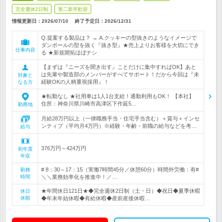
完全週休2日制
第二新卒歓迎
情報更新日：2026/07/10
終了予定日：
2026/12/31
Q.提案する製品は？ → A.クッキーの型抜きのようなイメージで
ダンボールの型を抜く『抜き型』★売上よりお客様を大切にでき
仕事内容
る ★新規開拓ほぼナシ
【まずは『ニーズを聞き出す』ことだけに集中すればOK】あと
は先輩や製造部のメンバーがすべてサポート！だから今回は『未
対象と
経験OKの人柄重視採用』！
なる方
★転勤なし ★社用車は1人1台支給！通勤利用もOK！ 【本社】
住所：神奈川県川崎市高津区下作延5…
勤務地
月給28万円以上（一律職務手当・住宅手当含む）＋賞与＋インセ
ンティブ（平均月4万円）※経験・年齢・前職の給与などを考…
給与
376万円～424万円
初年度
年収
# 8：30～17：15（実働7時間45分／休憩60分）時間外労働：有#
勤務
時間
＼＼業務効率化を推進中！／…
★年間休日121日★◆完全週休2日制（土・日）◆祝日◆夏季休暇
休日
休暇
◆年末年始休暇◆有給休暇◆産前産後休暇…