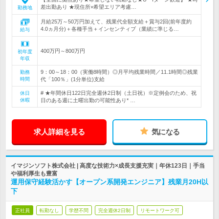
差出勤あり ★現住所×希望エリア考慮…
勤務地
月給25万～50万円加えて、残業代全額支給＋賞与2回(前年度約
4.0ヵ月分)＋各種手当＋インセンティブ（業績に準じる…
給与
400万円～800万円
初年度
年収
9：00～18：00（実働8時間）◎月平均残業時間／11.1時間◎残業
勤務
時間
代「100％」(1分単位)支給
# ★年間休日122日完全週休2日制（土日祝）※定例会のため、祝
休日
休暇
日のある週に土曜出勤の可能性あり* …
求人詳細を見る
気になる
イマジンソフト株式会社 | 高度な技術力×成長支援充実｜年休123日｜手当
や福利厚生も豊富
運用保守経験活かす【オープン系開発エンジニア】残業月20H以
下
正社員
転勤なし
学歴不問
完全週休2日制
リモートワーク可