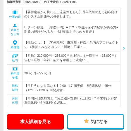
情報更新日：2026/06/16
終了予定日：
2026/11/09
【要件定義から携わる上流案件もあり】長年取引のある顧客向け
のシステム開発をお任せします。
仕事内容
UIターン歓迎！【学歴不問】■テストや運用保守の経験がある方■
対象と
開発の経験がある方・挑戦意欲お持ちの方歓迎！
なる方
【転勤なし！】【客先常駐】 東京都・神奈川県内のプロジェクト
先 （横浜・みなとみらい・川崎・戸塚・…
勤務地
【月給】210,000円～255,000円※上記には一律手当（15,000円）
含む※経験・年齢・能力を考慮して決定い…
給与
300万円～550万円
初年度
年収
【常駐先により異なる】9:00～17:45実働 8時間休憩 45分
勤務
時間
（12:15～13:00）時間外労…
【年間休日数123日】* 完全週休2日制（土日祝）* 年末年始休暇*
休日
休暇
夏季休暇* 特別休暇* GW休…
求人詳細を見る
気になる