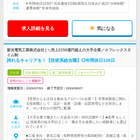
# 年間休日123日* 完全週休2日制(原則土日休み)* 祝日* GW休暇*
休日
休暇
夏季休暇* 年末年始休…
求人詳細を見る
気になる
新光電気工業株式会社 | ＼売上2150億円超えの大手企業／☆フレックスタ
イム制
誇れるキャリアを！【技術系総合職】◎年間休日126日
正社員
完全週休2日制
第二新卒歓迎
リモートワーク可
女性のおしごと掲載中
情報更新日：2026/07/03
終了予定日：
2026/08/27
【世界からも注目を集めるグローバル企業！】半導体製造に関わ
る技術職として、設計・改善・設備・品質管理などを担当しま
仕事内容
す。※いずれかの部門に配属
【大手企業で働きたい方必見※20～30代活躍中！】■高専 もしく
は 技術系の短大卒以上｜☆「働き方を改善したい経験者にも選ば
対象と
れています！
なる方
■工場 本社・更北工場（長野県長野市小島田町80） 若穂工場（長