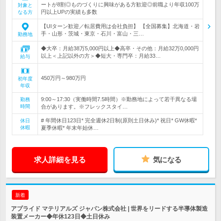
ートが8割◎ものづくりに興味がある方歓迎◎前職より年収100万
対象と
円以上UPの実績も多数
なる方
【UIターン歓迎／転居費用は会社負担】 【全国募集】北海道・岩
手・山形・茨城・東京・石川・富山・三…
勤務地
◆大卒：月給38万5,000円以上◆高卒・その他：月給32万0,000円
以上＜上記以外の方＞◆短大・専門卒：月給33…
給与
450万円～980万円
初年度
年収
9:00～17:30（実働時間7.5時間）※勤務地によって若干異なる場
勤務
時間
合があります。※フレックスタイ…
# 年間休日123日* 完全週休2日制(原則土日休み)* 祝日* GW休暇*
休日
休暇
夏季休暇* 年末年始休…
求人詳細を見る
気になる
新着
アプライド マテリアルズ ジャパン株式会社 | 世界をリードする半導体製造
装置メーカー◆年休123日◆土日休み