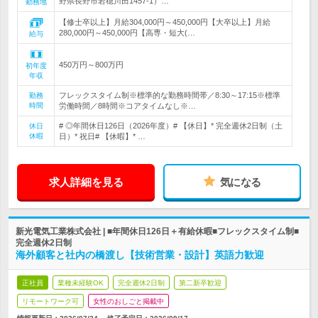
野県長野市若穂川田1457-1）…
勤務地
【修士卒以上】月給304,000円～450,000円【大卒以上】月給
280,000円～450,000円【高専・短大(…
給与
450万円～800万円
初年度
年収
フレックスタイム制※標準的な勤務時間帯／8:30～17:15※標準
勤務
時間
労働時間／8時間※コアタイムなし※…
# ◎年間休日126日（2026年度）# 【休日】* 完全週休2日制（土
休日
休暇
日）* 祝日# 【休暇】* …
求人詳細を見る
気になる
新光電気工業株式会社 | ■年間休日126日＋有給休暇■フレックスタイム制■
完全週休2日制
海外顧客と社内の橋渡し【技術営業・設計】英語力歓迎
正社員
業種未経験OK
完全週休2日制
第二新卒歓迎
リモートワーク可
女性のおしごと掲載中