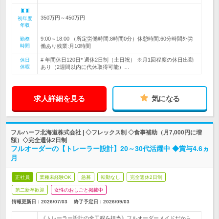
350万円～450万円
初年度
年収
9:00～18:00 （所定労働時間:8時間0分）休憩時間:60分時間外労
勤務
時間
働あり残業:月10時間
# 年間休日120日* 週休2日制（土日祝） ※月1回程度の休日出勤
休日
休暇
あり（2週間以内に代休取得可能）…
求人詳細を見る
気になる
フルハーフ北海道株式会社 | ◇フレックス制 ◇食事補助（月7,000円に増
額）◇完全週休2日制
フルオーダーの【トレーラー設計】20～30代活躍中 ◆賞与4.6ヵ
月
正社員
業種未経験OK
急募
転勤なし
完全週休2日制
第二新卒歓迎
女性のおしごと掲載中
情報更新日：2026/07/03
終了予定日：
2026/09/03
《トレーラー設計の全工程を担当》フルオーダーメイドだから、