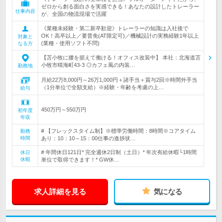
ゼロから創る面白さを実感できる！あなたの設計したトレーラー
仕事内容
が、全国の物流現場で活躍
《業種未経験・第二新卒歓迎》トレーラーの知識は入社後で
OK！高卒以上／要普免(AT限定可)／機械設計の実務経験1年以上
対象と
(業種・使用ソフト不問)
なる方
【苫小牧に腰を据えて働ける！オフィス改装中】 本社：北海道苫
小牧市晴海町43-3 ◎カフェ風の内装…
勤務地
月給22万8,000円～26万1,000円＋諸手当＋賞与2回※時間外手当
（1分単位で全額支給）※経験・年齢を考慮の上…
給与
450万円～550万円
初年度
年収
# 【フレックスタイム制】※標準労働時間：8時間※コアタイム
勤務
時間
あり：10：10～15：00仕事の進捗状…
# 年間休日121日* 完全週休2日制（土日）* 年次有給休暇└1時間
休日
休暇
単位で取得できます！* GW休…
求人詳細を見る
気になる