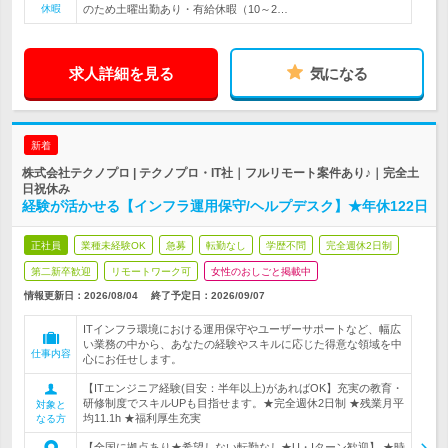
休暇
のため土曜出勤あり・有給休暇（10～2…
求人詳細を見る
気になる
新着
株式会社テクノプロ | テクノプロ・IT社｜フルリモート案件あり♪｜完全土
日祝休み
経験が活かせる【インフラ運用保守/ヘルプデスク】★年休122日
正社員
業種未経験OK
急募
転勤なし
学歴不問
完全週休2日制
第二新卒歓迎
リモートワーク可
女性のおしごと掲載中
情報更新日：2026/08/04
終了予定日：
2026/09/07
ITインフラ環境における運用保守やユーザーサポートなど、幅広
い業務の中から、あなたの経験やスキルに応じた得意な領域を中
仕事内容
心にお任せします。
【ITエンジニア経験(目安：半年以上)があればOK】充実の教育・
研修制度でスキルUPも目指せます。★完全週休2日制 ★残業月平
対象と
均11.1h ★福利厚生充実
なる方
【全国に拠点あり★希望しない転勤なし★U・Iターン歓迎】 ★時