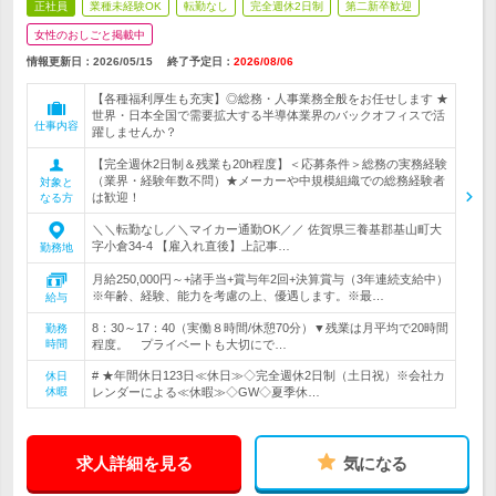
正社員
業種未経験OK
転勤なし
完全週休2日制
第二新卒歓迎
女性のおしごと掲載中
情報更新日：2026/05/15
終了予定日：
2026/08/06
【各種福利厚生も充実】◎総務・人事業務全般をお任せします ★
世界・日本全国で需要拡大する半導体業界のバックオフィスで活
仕事内容
躍しませんか？
【完全週休2日制＆残業も20h程度】＜応募条件＞総務の実務経験
（業界・経験年数不問）★メーカーや中規模組織での総務経験者
対象と
は歓迎！
なる方
＼＼転勤なし／＼マイカー通勤OK／／ 佐賀県三養基郡基山町大
字小倉34-4 【雇入れ直後】上記事…
勤務地
月給250,000円～+諸手当+賞与年2回+決算賞与（3年連続支給中）
※年齢、経験、能力を考慮の上、優遇します。※最…
給与
8：30～17：40（実働８時間/休憩70分）▼残業は月平均で20時間
勤務
時間
程度。 プライベートも大切にで…
# ★年間休日123日≪休日≫◇完全週休2日制（土日祝）※会社カ
休日
休暇
レンダーによる≪休暇≫◇GW◇夏季休…
求人詳細を見る
気になる