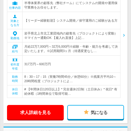
半導体業界の顧客先（弊社チーム）にてシステムの開発や運用保
守業務をお任せします。
仕事内容
【リーダー経験歓迎】システム開発／保守運用のご経験がある方
対象と
なる方
岩手県北上市北工業団地内の顧客先（プロジェクトにより変動）
※マイカー通勤OK 【雇入れ直後】上記…
勤務地
月給22万7,000円～32万6,000円※経験・年齢・能力を考慮して決
定いたします。※試用期間3ヶ月（待遇変更なし…
給与
317万円～600万円
初年度
年収
8：30～17：15（実働7時間45分／休憩60分）※残業月平均10～
勤務
時間
20時間程度（プロジェクトによ…
# 【年間休日120日以上】* 完全週休2日制（土日休み）* 祝日* 有
休日
休暇
給休暇（1時間単位で取得可能…
求人詳細を見る
気になる