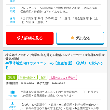
年収
フレックスタイム制※標準的な勤務時間帯／8:30～17:15※標準
勤務
時間
労働時間／8時間※コアタイムなし※…
# ◎年間休日126日（2026年度）# 【休日】* 完全週休2日制（土
休日
休暇
日）* 祝日# 【休暇】* …
求人詳細を見る
気になる
株式会社フジキン | 創業90年を越える老舗バルブメーカー！★年休120日★
週休2日制
半導体製造向けガスユニットの【生産管理】《茨城》★賞与5ヶ
月
正社員
業種未経験OK
急募
女性のおしごと掲載中
情報更新日：2026/03/10
終了予定日：
2026/09/07
半導体製造装置のガスユニットの生産管理業務、主任／係長クラ
スの管理・改善業務を担当していただきます。
仕事内容
【30代～40代活躍中】＜必須＞◆生産管理・納期管理全般のスキ
対象と
ル（案件の管理や工程の管理能力）＜歓迎＞◆原価関連スキル等