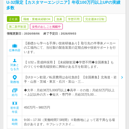
U-32限定【カスタマーエンジニア】年収100万円以上UPの実績
多数
正社員
職種・業種未経験OK
急募
学歴不問
完全週休2日制
第二新卒歓迎
女性のおしごと掲載中
情報更新日：2026/08/06
終了予定日：
2026/09/03
【基礎から学べる手厚い技術研修あり】取引先の半導体メーカー
の工場内にて、当社製の製造装置の定期点検や技術サポートを行
仕事内容
います。
【 U32→育成枠採用 】【未経験歓迎◆学歴不問◆全国募集】も
対象と
のづくりや最先端技術に興味がある方を歓迎します。
なる方
【UIターン歓迎／転居費用は会社負担】 【全国募集】北海道・岩
手・山形・茨城・東京・石川・富山・三…
勤務地
◆大卒：月給38万5,000円以上◆高卒・その他：月給32万円以上
＜上記以外の方＞◆短大・専門卒：月給33万5,00…
給与
450万円～980万円
初年度
年収
9:00～17:30（実働時間7.5時間）※勤務地によって若干異なる場
勤務
時間
合があります。※フレックスタイ…