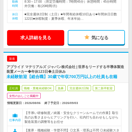
8:30～17:00 （所定労働時間：7時間45分）休憩時間：45分時間
勤務
時間
外労働：有(20時間/月)
■完全週休2日制（土日）■年間有給休暇10日あり■年間休日日数
休日
休暇
122日■休暇制度：夏季休暇、年末年始…
求人詳細を見る
気になる
新着
アプライド マテリアルズ ジャパン株式会社 | 世界をリードする半導体製造
装置メーカー◆年休123日◆土日休み
未経験歓迎【総合職】30歳で年収700万円以上の社員も在籍
正社員
職種・業種未経験OK
急募
完全週休2日制
第二新卒歓迎
女性のおしごと掲載中
情報更新日：2026/08/06
終了予定日：
2026/09/03
【手厚い研修制度／綺麗・安全なクリーンルームでの作業】取引
先のお客さまからヒアリングを行い、社内打ち合わせもしながら
仕事内容
製造装置の調整等をお任せ
【業界・職種経験・学歴不問】◎文系・理系は不問 ◎未経験スタ