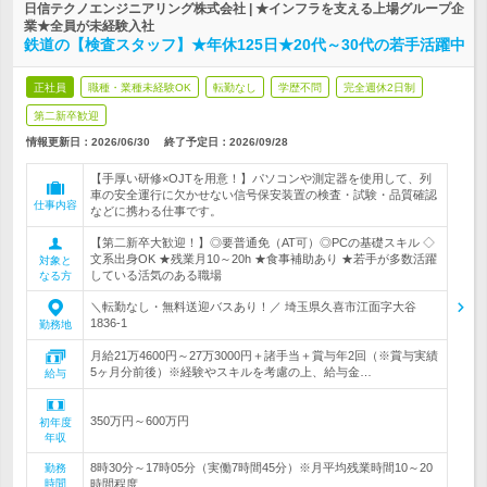
日信テクノエンジニアリング株式会社 | ★インフラを支える上場グループ企
業★全員が未経験入社
鉄道の【検査スタッフ】★年休125日★20代～30代の若手活躍中
正社員
職種・業種未経験OK
転勤なし
学歴不問
完全週休2日制
第二新卒歓迎
情報更新日：2026/06/30
終了予定日：
2026/09/28
【手厚い研修×OJTを用意！】パソコンや測定器を使用して、列
車の安全運行に欠かせない信号保安装置の検査・試験・品質確認
仕事内容
などに携わる仕事です。
【第二新卒大歓迎！】◎要普通免（AT可）◎PCの基礎スキル ◇
文系出身OK ★残業月10～20h ★食事補助あり ★若手が多数活躍
対象と
している活気のある職場
なる方
＼転勤なし・無料送迎バスあり！／ 埼玉県久喜市江面字大谷
1836-1
勤務地
月給21万4600円～27万3000円＋諸手当＋賞与年2回（※賞与実績
5ヶ月分前後）※経験やスキルを考慮の上、給与金…
給与
350万円～600万円
初年度
年収
8時30分～17時05分（実働7時間45分）※月平均残業時間10～20
勤務
時間
時間程度