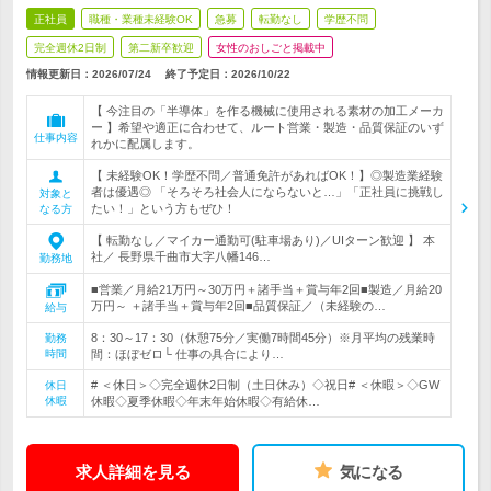
正社員
職種・業種未経験OK
急募
転勤なし
学歴不問
完全週休2日制
第二新卒歓迎
女性のおしごと掲載中
情報更新日：2026/07/24
終了予定日：
2026/10/22
【 今注目の「半導体」を作る機械に使用される素材の加工メーカ
ー 】希望や適正に合わせて、ルート営業・製造・品質保証のいず
仕事内容
れかに配属します。
【 未経験OK！学歴不問／普通免許があればOK！】◎製造業経験
者は優遇◎ 「そろそろ社会人にならないと…」「正社員に挑戦し
対象と
たい！」という方もぜひ！
なる方
【 転勤なし／マイカー通勤可(駐車場あり)／UIターン歓迎 】 本
社／ 長野県千曲市大字八幡146…
勤務地
■営業／月給21万円～30万円＋諸手当＋賞与年2回■製造／月給20
万円～ ＋諸手当＋賞与年2回■品質保証／（未経験の…
給与
8：30～17：30（休憩75分／実働7時間45分）※月平均の残業時
勤務
時間
間：ほぼゼロ└ 仕事の具合により…
# ＜休日＞◇完全週休2日制（土日休み）◇祝日# ＜休暇＞◇GW
休日
休暇
休暇◇夏季休暇◇年末年始休暇◇有給休…
求人詳細を見る
気になる