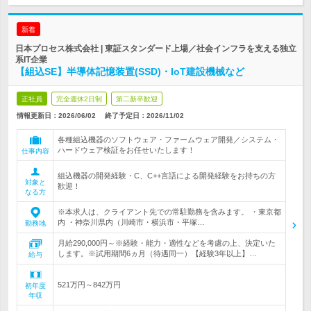
新着
日本プロセス株式会社 | 東証スタンダード上場／社会インフラを支える独立
系IT企業
【組込SE】半導体記憶装置(SSD)・IoT建設機械など
正社員
完全週休2日制
第二新卒歓迎
情報更新日：2026/06/02
終了予定日：
2026/11/02
各種組込機器のソフトウェア・ファームウェア開発／システム・
ハードウェア検証をお任せいたします！
仕事内容
組込機器の開発経験・C、C++言語による開発経験をお持ちの方
対象と
歓迎！
なる方
※本求人は、クライアント先での常駐勤務を含みます。 ・東京都
内 ・神奈川県内（川崎市・横浜市・平塚…
勤務地
月給290,000円～※経験・能力・適性などを考慮の上、決定いた
します。※試用期間6ヵ月（待遇同一）【経験3年以上】…
給与
521万円～842万円
初年度
年収