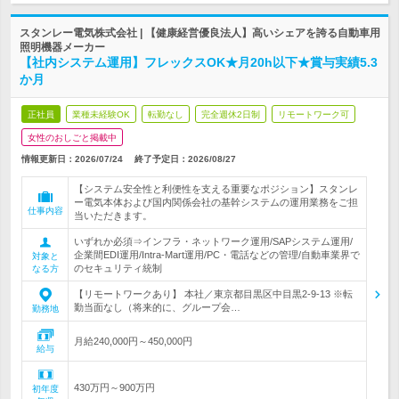
スタンレー電気株式会社 | 【健康経営優良法人】高いシェアを誇る自動車用
照明機器メーカー
【社内システム運用】フレックスOK★月20h以下★賞与実績5.3
か月
正社員
業種未経験OK
転勤なし
完全週休2日制
リモートワーク可
女性のおしごと掲載中
情報更新日：2026/07/24
終了予定日：
2026/08/27
【システム安全性と利便性を支える重要なポジション】スタンレ
ー電気本体および国内関係会社の基幹システムの運用業務をご担
仕事内容
当いただきます。
いずれか必須⇒インフラ・ネットワーク運用/SAPシステム運用/
企業間EDI運用/Intra-Mart運用/PC・電話などの管理/自動車業界で
対象と
のセキュリティ統制
なる方
【リモートワークあり】 本社／東京都目黒区中目黒2-9-13 ※転
勤当面なし（将来的に、グループ会…
勤務地
月給240,000円～450,000円
給与
430万円～900万円
初年度