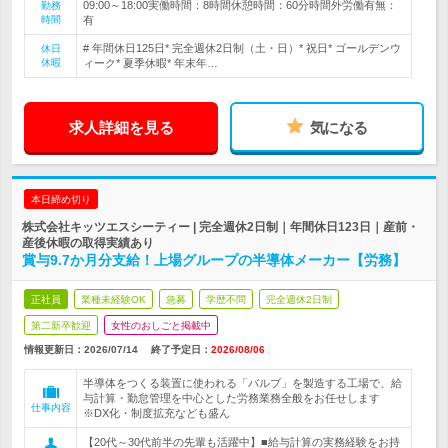
09:00～18:00実働時間：8時間休憩時間：60分時間外労働有無：
勤務
時間
有
# 年間休日125日* 完全週休2日制（土・日）* 祝日* ゴールデンウ
休日
休暇
ィーク* 夏季休暇* 年末年…
求人詳細を見る
気になる
本日締め切り
株式会社キッツエスシーティー | 完全週休2日制｜年間休日123日｜産前・
産後休暇の取得実績あり
賞与9.7か月分支給！上場グループの半導体メーカー【労務】
正社員
業種未経験OK
急募
学歴不問
完全週休2日制
第二新卒歓迎
女性のおしごと掲載中
情報更新日：2026/07/14
終了予定日：
2026/08/06
半導体をつくる装置に使われる「バルブ」を製造する工場で、給
与計算・勤怠管理を中心とした労務業務全般をお任せします
仕事内容
※DX化・制度拡充なども盛ん
【20代～30代前半の先輩も活躍中】■給与計算の実務経験をお持