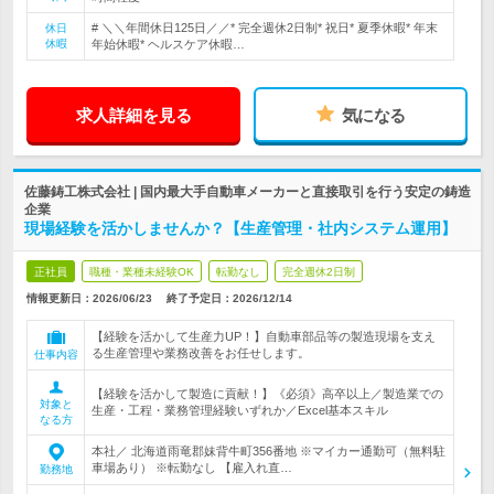
# ＼＼年間休日125日／／* 完全週休2日制* 祝日* 夏季休暇* 年末
休日
休暇
年始休暇* ヘルスケア休暇…
求人詳細を見る
気になる
佐藤鋳工株式会社 | 国内最大手自動車メーカーと直接取引を行う安定の鋳造
企業
現場経験を活かしませんか？【生産管理・社内システム運用】
正社員
職種・業種未経験OK
転勤なし
完全週休2日制
情報更新日：2026/06/23
終了予定日：
2026/12/14
【経験を活かして生産力UP！】自動車部品等の製造現場を支え
る生産管理や業務改善をお任せします。
仕事内容
【経験を活かして製造に貢献！】《必須》高卒以上／製造業での
対象と
生産・工程・業務管理経験いずれか／Excel基本スキル
なる方
本社／ 北海道雨竜郡妹背牛町356番地 ※マイカー通勤可（無料駐
車場あり） ※転勤なし 【雇入れ直…
勤務地