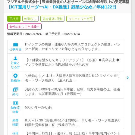
フジアルテ株式会社 | 製造業特化の人材サービス◎創業60年以上の安定基盤
【ICT運用リーダー/AI・DX推進】残業少なめ／年休122日
正社員
転勤なし
完全週休2日制
リモートワーク可
女性のおしごと掲載中
情報更新日：2026/07/24
終了予定日：
2027/01/14
ITインフラの構築・運用やAI等の導入プロジェクトの推進、ベン
ダー折衝、セキュリティ対策などをお任せします。
仕事内容
【PL経験を活かしてキャリアアップ！】《必須》◆高卒以上 ◆
対象と
インフラ構築におけるPL経験をお持ちの方
なる方
＼転勤なし／ 本社：大阪府大阪市港区磯路1-6-19 フジビル ※リ
モートワーク相談可 【雇入れ直…
勤務地
月給29万5,000円～38万円※年齢、経験、能力を考慮の上、優遇
します。※試用期間6ヶ月（待遇同一）
給与
505万円～654万円
初年度
年収
8:30～17:30（実働8時間／休憩60分）※リモートワーク制度あり
勤務
時間
時間外労働有無：有（残業月平均…
【年間休日122日】・週休2日制（土日祝）※年3回社内イベント
休日