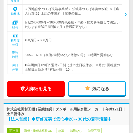
なる方
＜万博記念 つくば先端事業所＞ 茨城県つくば市御幸が丘18 【雇
入れ直後】上記の事業所 【変更の範…
勤務地
月給240,000円～360,000円※経験・年齢・能力を考慮して決定い
たします※試用期間6ヶ月（待遇変更なし）
給与
450万円～650万円
初年度
年収
勤務
8:05～16:50（実働7時間55分／休憩50分）※時間外労働あり
時間
# 年間休日120日* 週休2日制（基本土日祝休み）※月に1回程度の
休日
休暇
土曜日出勤あり* 有給休暇（10…
求人詳細を見る
気になる
株式会社田村工機 | 業績好調｜ダンボール用抜き型メーカー｜年休121日｜
土日祝休み
【法人営業】◆研修充実で安心◆20～30代の若手活躍中
正社員
職種・業種未経験OK
急募
転勤なし
学歴不問