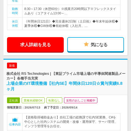
年収
8:30～17:30（休憩60分）※残業月20時間以下※フレックスタイ
勤務
時間
ムあり（コアタイム13:00～…
《年間休日121日》◆完全週休2日制（土日祝）◆年末年始休暇◆
休日
休暇
夏季休暇◆GW休暇◆有給休暇（入社月、…
求人詳細を見る
気になる
新着
株式会社 RS Technologies | 【東証プライム市場上場の半導体関連製品メー
カー】各種手当充実
上場企業のIT環境整備【社内SE】年間休日120日☆賞与実績6.8
ヶ月
正社員
業種未経験OK
転勤なし
女性のおしごと掲載中
情報更新日：2026/07/13
終了予定日：
2026/09/14
【資格取得補助金あり】自社工場の総務課で社内SE業務、C#を
中心とした社内システムの開発・改修・運用保守、サーバ管理、
仕事内容
インフラ管理等をお任せ。