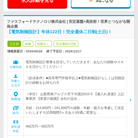
求人詳細を見る
気になる
ファスフォードテクノロジ株式会社 | 安定基盤×高技術！世界とつながる開
発企業
【電気制御設計】年休122日！完全週休二日制(土日)！
正社員
急募
転勤なし
完全週休2日制
情報更新日：2026/06/26
終了予定日：
2026/12/17
電気制御設計業務を担当していただきます。あなたの経験やスキ
ルを活かしてください！
仕事内容
《必須条件》■高等専門学校卒以上■電気制御設計もしくは回路設
対象と
計の経験をお持ちの方
なる方
《本社》 山梨県南アルプス市下今諏訪610-5 【雇入れ直後】上記
事業所 【変更の範囲】会社の定め…
勤務地
月給：214,800円～241,800円※経験・年齢・能力を考慮して決定
いたします※試用期間3ヶ月あり(待遇に変更な…
給与
450万円～650万円
初年度
年収