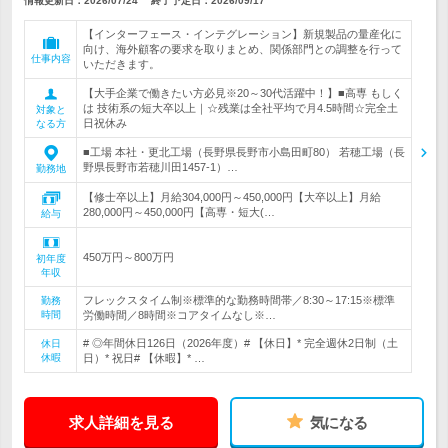
情報更新日：2026/07/24
終了予定日：
2026/09/17
【インターフェース・インテグレーション】新規製品の量産化に
向け、海外顧客の要求を取りまとめ、関係部門との調整を行って
仕事内容
いただきます。
【大手企業で働きたい方必見※20～30代活躍中！】■高専 もしく
は 技術系の短大卒以上｜☆残業は全社平均で月4.5時間☆完全土
対象と
日祝休み
なる方
■工場 本社・更北工場（長野県長野市小島田町80） 若穂工場（長
野県長野市若穂川田1457-1）…
勤務地
【修士卒以上】月給304,000円～450,000円【大卒以上】月給
280,000円～450,000円【高専・短大(…
給与
450万円～800万円
初年度
年収
フレックスタイム制※標準的な勤務時間帯／8:30～17:15※標準
勤務
時間
労働時間／8時間※コアタイムなし※…
# ◎年間休日126日（2026年度）# 【休日】* 完全週休2日制（土
休日
休暇
日）* 祝日# 【休暇】* …
求人詳細を見る
気になる