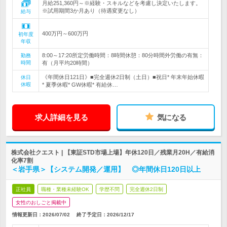
月給251,360円～※経験・スキルなどを考慮し決定いたします。
※試用期間3か月あり（待遇変更なし）
給与
400万円～600万円
初年度
年収
8:00～17:20所定労働時間：8時間休憩：80分時間外労働の有無：
勤務
時間
有（月平均20時間）
《年間休日121日》■完全週休2日制（土日）■祝日* 年末年始休暇
休日
休暇
* 夏季休暇* GW休暇* 有給休…
求人詳細を見る
気になる
株式会社クエスト | 【東証STD市場上場】年休120日／残業月20H／有給消
化率7割
＜岩手県＞【システム開発／運用】 ◎年間休日120日以上
正社員
職種・業種未経験OK
学歴不問
完全週休2日制
女性のおしごと掲載中
情報更新日：2026/07/02
終了予定日：
2026/12/17