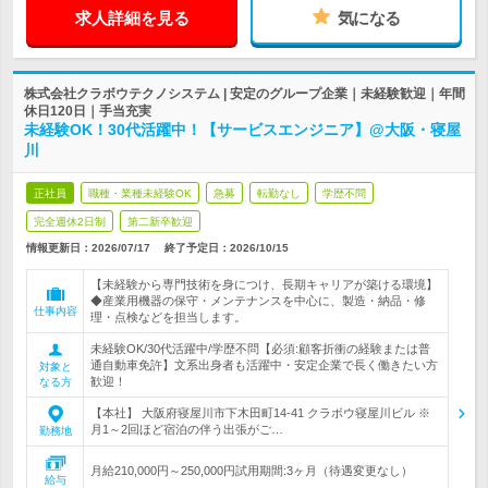
求人詳細を見る
気になる
株式会社クラボウテクノシステム | 安定のグループ企業｜未経験歓迎｜年間
休日120日｜手当充実
未経験OK！30代活躍中！【サービスエンジニア】@大阪・寝屋
川
正社員
職種・業種未経験OK
急募
転勤なし
学歴不問
完全週休2日制
第二新卒歓迎
情報更新日：2026/07/17
終了予定日：
2026/10/15
【未経験から専門技術を身につけ、長期キャリアが築ける環境】
◆産業用機器の保守・メンテナンスを中心に、製造・納品・修
仕事内容
理・点検などを担当します。
未経験OK/30代活躍中/学歴不問【必須:顧客折衝の経験または普
通自動車免許】文系出身者も活躍中・安定企業で長く働きたい方
対象と
歓迎！
なる方
【本社】 大阪府寝屋川市下木田町14-41 クラボウ寝屋川ビル ※
月1～2回ほど宿泊の伴う出張がご…
勤務地
月給210,000円～250,000円試用期間:3ヶ月（待遇変更なし）
給与