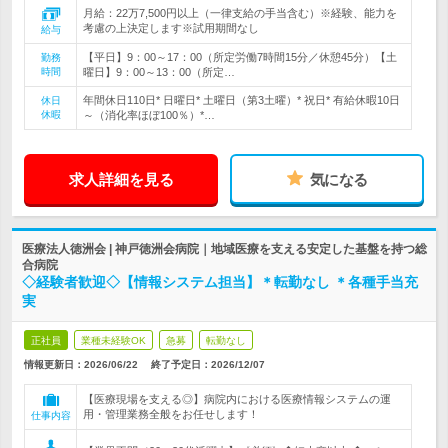
月給：22万7,500円以上（一律支給の手当含む）※経験、能力を
考慮の上決定します※試用期間なし
給与
【平日】9：00～17：00（所定労働7時間15分／休憩45分）【土
勤務
時間
曜日】9：00～13：00（所定…
年間休日110日* 日曜日* 土曜日（第3土曜）* 祝日* 有給休暇10日
休日
休暇
～（消化率ほぼ100％）*…
求人詳細を見る
気になる
医療法人徳洲会 | 神戸徳洲会病院｜地域医療を支える安定した基盤を持つ総
合病院
◇経験者歓迎◇【情報システム担当】＊転勤なし ＊各種手当充
実
正社員
業種未経験OK
急募
転勤なし
情報更新日：2026/06/22
終了予定日：
2026/12/07
【医療現場を支える◎】病院内における医療情報システムの運
用・管理業務全般をお任せします！
仕事内容