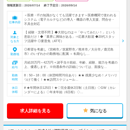
情報更新日：2026/07/14
終了予定日：
2026/09/14
＜医療・ITの知識がなくても活躍できます＞医療機関で使われる
システム（電子カルテなど)の導入・機器の導入支援、問合せ・
仕事内容
不具合対応
【 経験・文理不問 】◆大切なのは⇒「やってみたい！」という
意欲だけ！◆「業界に興味がある」⇒応募大歓迎 ◆20代スタッ
対象と
フ活躍中 ◎要普免（AT可）
なる方
◎希望を考慮し《宮崎市／筑紫野市／熊本市／大分市／鹿児島
市》のいずれかの勤務地に配属 ＜ 転勤なし…
勤務地
月給20万円～42万円 + 諸手当※前給、年齢、経験、能力を考慮の
上、優遇します。※待遇条件の詳細については、面接な…
給与
8：50～18：00（休憩時間70分あり）★★ 残業少なめ！メリハリ
勤務
時間
つけて働く！★★訪問スケジュール…
# ★年間休日125日！★◇完全週休2日制（土日祝）◇GW（カレ
休日
休暇
ンダーによる）◇年末年始（6日程）◇…
求人詳細を見る
気になる