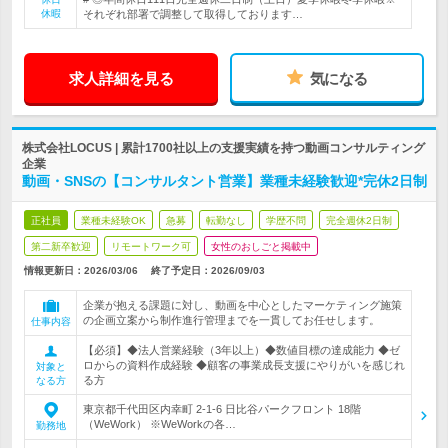
休暇
それぞれ部署で調整して取得しております…
求人詳細を見る
気になる
株式会社LOCUS | 累計1700社以上の支援実績を持つ動画コンサルティング
企業
動画・SNSの【コンサルタント営業】業種未経験歓迎*完休2日制
正社員
業種未経験OK
急募
転勤なし
学歴不問
完全週休2日制
第二新卒歓迎
リモートワーク可
女性のおしごと掲載中
情報更新日：2026/03/06
終了予定日：
2026/09/03
企業が抱える課題に対し、動画を中心としたマーケティング施策
の企画立案から制作進行管理までを一貫してお任せします。
仕事内容
【必須】◆法人営業経験（3年以上）◆数値目標の達成能力 ◆ゼ
ロからの資料作成経験 ◆顧客の事業成長支援にやりがいを感じれ
対象と
る方
なる方
東京都千代田区内幸町 2-1-6 日比谷パークフロント 18階
（WeWork） ※WeWorkの各…
勤務地