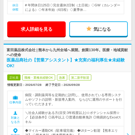
# 年間休日125日◇完全週休2日制（土日祝）◇GW（カレンダー
休日
休暇
による）◇年末年始（6日程）◇夏季休…
求人詳細を見る
気になる
富田薬品株式会社 | 熊本から九州全域へ展開。創業130年。医療・地域貢献
への使命
医薬品商社の【営業アシスタント】★充実の福利厚生★未経験
OK!
正社員
職種・業種未経験OK
急募
第二新卒歓迎
情報更新日：2026/07/28
終了予定日：
2026/09/28
病院・調剤薬局等を定期的に訪問し、使用されている専用システ
ムやソフトの説明・新規導入案内、 ならびに運用のサポートを行
仕事内容
っていただきます。
＼社会人経験がある方(目安:3年程度以上)☆ポテンシャル採用☆
／【必須条件】◎高卒以上 ◎普通自動車免許 ◎簡易的なExcelス
対象と
キル
なる方
◆マイカー通勤OK（駐車場完備） ◆UIターン歓迎 【熊本エリ