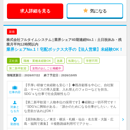
求人詳細を見る
気になる
新着
株式会社フルタイムシステム | 業界シェア40期連続No.1：土日祝休み・残
業月平均12時間以内
業界シェアNo.1！宅配ボックス大手の【法人営業】未経験OK！
正社員
職種・業種未経験OK
急募
転勤なし
学歴不問
第二新卒歓迎
女性のおしごと掲載中
情報更新日：2026/07/22
終了予定日：
2026/10/05
【手厚い研修で未経験も安心！】◆既存顧客を中心に、自社製
品・サービスの導入提案、入れ替えのフォローなどを担当。
仕事内容
SDG’ｓな仕事で社会貢献性も◎
【第二新卒歓迎！人物本位の採用です】◆経験は一切不問です！
「SDG'sに興味がある」「誰かのためになる仕事がしたい」そん
対象と
な意欲があればOK！
なる方
【原則転勤なし／東京・横浜・札幌・仙台・名古屋・大阪・広
島・福岡で募集】 ※複数路線利用可でアクセ…
勤務地