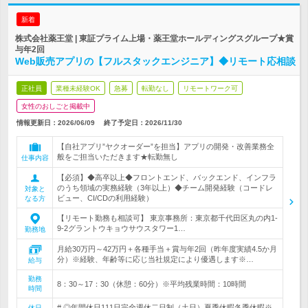
新着
株式会社薬王堂 | 東証プライム上場・薬王堂ホールディングスグループ★賞
与年2回
Web販売アプリの【フルスタックエンジニア】◆リモート応相談
正社員
業種未経験OK
急募
転勤なし
リモートワーク可
女性のおしごと掲載中
情報更新日：2026/06/09
終了予定日：
2026/11/30
【自社アプリ”ヤクオーダー”を担当】アプリの開発・改善業務全
般をご担当いただきます★転勤無し
仕事内容
【必須】◆高卒以上◆フロントエンド、バックエンド、インフラ
のうち領域の実務経験（3年以上）◆チーム開発経験（コードレ
対象と
ビュー、CI/CDの利用経験）
なる方
【リモート勤務も相談可】 東京事務所：東京都千代田区丸の内1-
9-2グラントウキョウサウスタワー1…
勤務地
月給30万円～42万円＋各種手当＋賞与年2回（昨年度実績4.5か月
分）※経験、年齢等に応じ当社規定により優遇します※…
給与
勤務
8：30～17：30（休憩：60分）※平均残業時間：10時間
時間
# ◎年間休日111日完全週休二日制（土日）夏季休暇冬季休暇※
休日