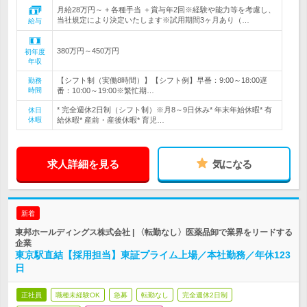
月給28万円～ + 各種手当 ＋賞与年2回※経験や能力等を考慮し、
当社規定により決定いたします※試用期間3ヶ月あり（…
給与
380万円～450万円
初年度
年収
【シフト制（実働8時間）】【シフト例】早番：9:00～18:00遅
勤務
時間
番：10:00～19:00※繁忙期…
* 完全週休2日制（シフト制）※月8～9日休み* 年末年始休暇* 有
休日
休暇
給休暇* 産前・産後休暇* 育児…
求人詳細を見る
気になる
新着
東邦ホールディングス株式会社 | 〈転勤なし〉医薬品卸で業界をリードする
企業
東京駅直結【採用担当】東証プライム上場／本社勤務／年休123
日
正社員
職種未経験OK
急募
転勤なし
完全週休2日制