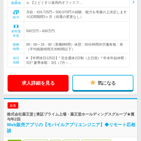
ル 【とどくすり薬局内オフィスフ…
勤務地
月給：416,725円～500,070円※経験、能力を考慮の上決定します
※試用期間3ヶ月（待遇の変更なし）
給与
500万円～600万円
初年度
年収
09：00～18：00（実働8時間）休憩：60分時間外労働有無：有
勤務
時間
（平均残業時間月30時間以下）
# 【年間休日125日】* 完全週休2日制（土日祝）* 年末年始休暇：
休日
休暇
3日* 夏季休暇：3日（7月～…
求人詳細を見る
気になる
新着
株式会社薬王堂 | 東証プライム上場・薬王堂ホールディングスグループ★賞
与年2回
Web販売アプリの【モバイルアプリエンジニア】◆リモート応相
談