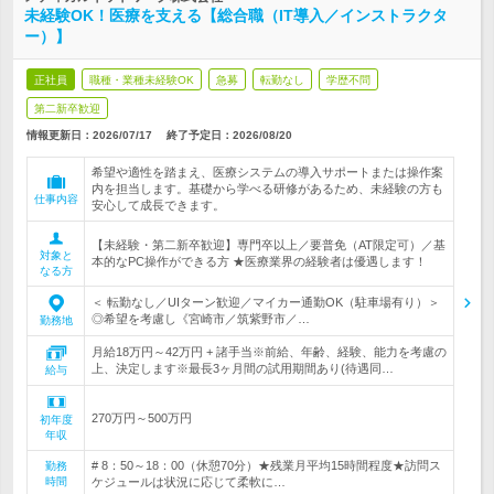
未経験OK！医療を支える【総合職（IT導入／インストラクタ
ー）】
正社員
職種・業種未経験OK
急募
転勤なし
学歴不問
第二新卒歓迎
情報更新日：2026/07/17
終了予定日：
2026/08/20
希望や適性を踏まえ、医療システムの導入サポートまたは操作案
内を担当します。基礎から学べる研修があるため、未経験の方も
仕事内容
安心して成長できます。
【未経験・第二新卒歓迎】専門卒以上／要普免（AT限定可）／基
対象と
本的なPC操作ができる方 ★医療業界の経験者は優遇します！
なる方
＜ 転勤なし／UIターン歓迎／マイカー通勤OK（駐車場有り）＞
◎希望を考慮し《宮崎市／筑紫野市／…
勤務地
月給18万円～42万円 + 諸手当※前給、年齢、経験、能力を考慮の
上、決定します※最長3ヶ月間の試用期間あり(待遇同…
給与
270万円～500万円
初年度
年収
# 8：50～18：00（休憩70分）★残業月平均15時間程度★訪問ス
勤務
時間
ケジュールは状況に応じて柔軟に…