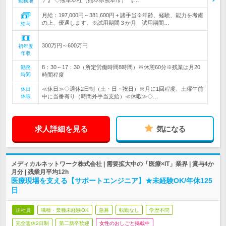
ア】 ◇熊本本社（熊本県熊本市） 【…
勤務地
月給：197,000円～381,600円＋諸手当※年齢、経験、能力を考慮
の上、優遇します。※試用期間３か月 試用期間…
給与
300万円～600万円
初年度
年収
8：30～17：30（所定労働時間8時間）※休憩60分※残業は月20
勤務
時間
時間程度
≪休日≫◇週休2日制（土・日・祝日）※月に1回程度、土曜午前
休日
休暇
中に当番有り（時間外手当支給）≪休暇≫◇…
求人詳細を見る
気になる
メディカルネットワーク株式会社 | 需要拡大中の「医療×IT」業界 | 賞与4か
月分 | 残業月平均12h
医療現場を支える【サポートエンジニア】★未経験OK/年休125
日
正社員
職種・業種未経験OK
急募
転勤なし
学歴不問
完全週休2日制
第二新卒歓迎
女性のおしごと掲載中