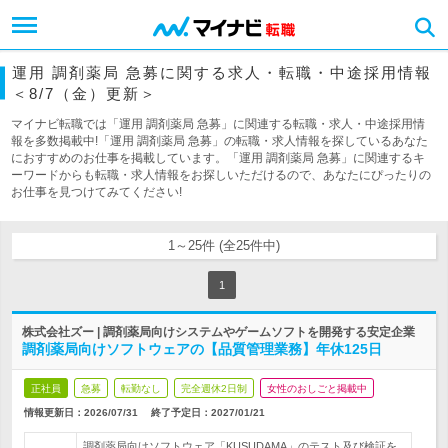
運用 調剤薬局 急募に関する求人・転職・中途採用情報
＜8/7（金）更新＞
マイナビ転職では「運用 調剤薬局 急募」に関連する転職・求人・中途採用情
報を多数掲載中!「運用 調剤薬局 急募」の転職・求人情報を探しているあなた
におすすめのお仕事を掲載しています。「運用 調剤薬局 急募」に関連するキ
ーワードからも転職・求人情報をお探しいただけるので、あなたにぴったりの
お仕事を見つけてみてください!
1～25件 (全25件中)
1
株式会社ズー | 調剤薬局向けシステムやゲームソフトを開発する安定企業
調剤薬局向けソフトウェアの【品質管理業務】年休125日
正社員
急募
転勤なし
完全週休2日制
女性のおしごと掲載中
情報更新日：2026/07/31
終了予定日：
2027/01/21
調剤薬局向けソフトウェア「KUSUDAMA」のテスト及び検証を