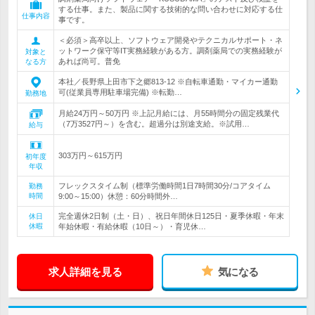
する仕事。また、製品に関する技術的な問い合わせに対応する仕
仕事内容
事です。
＜必須＞高卒以上、ソフトウェア開発やテクニカルサポート・ネ
ットワーク保守等IT実務経験がある方。調剤薬局での実務経験が
対象と
あれば尚可。普免
なる方
本社／長野県上田市下之郷813-12 ※自転車通勤・マイカー通勤
可(従業員専用駐車場完備) ※転勤…
勤務地
月給24万円～50万円 ※上記月給には、月55時間分の固定残業代
（7万3527円～）を含む。超過分は別途支給。※試用…
給与
303万円～615万円
初年度
年収
フレックスタイム制（標準労働時間1日7時間30分/コアタイム
勤務
時間
9:00～15:00）休憩：60分時間外…
完全週休2日制（土・日）、祝日年間休日125日・夏季休暇・年末
休日
休暇
年始休暇・有給休暇（10日～）・育児休…
求人詳細を見る
気になる