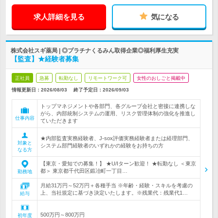
求人詳細を見る
気になる
株式会社スギ薬局 | ◎プラチナくるみん取得企業◎福利厚生充実
【監査】★経験者募集
正社員
急募
転勤なし
リモートワーク可
女性のおしごと掲載中
情報更新日：2026/08/03
終了予定日：
2026/09/03
トップマネジメントや各部門、各グループ会社と密接に連携しな
がら、内部統制システムの運用、リスク管理体制の強化を推進し
仕事内容
ていただきます
★内部監査実務経験者、J-sox評価実務経験者または経理部門、
対象と
システム部門経験者のいずれかの経験をお持ちの方
なる方
【東京・愛知での募集！】 ★U/Iターン歓迎！ ★転勤なし ＜東京
都＞ 東京都千代田区鍛冶町一丁目…
勤務地
月給31万円～52万円＋各種手当 ※年齢・経験・スキルを考慮の
上、当社規定に基づき決定いたします。※残業代：残業代1…
給与
500万円～800万円
初年度