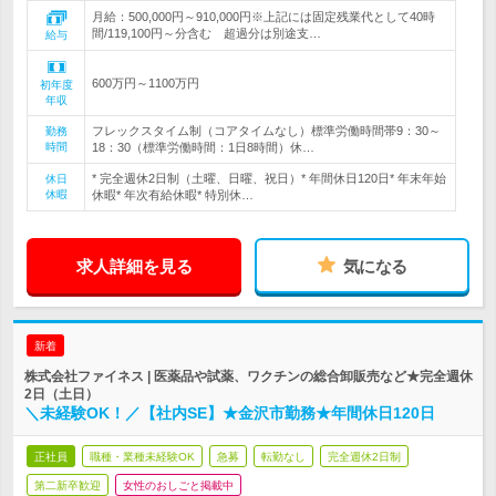
月給：500,000円～910,000円※上記には固定残業代として40時
間/119,100円～分含む 超過分は別途支…
給与
600万円～1100万円
初年度
年収
フレックスタイム制（コアタイムなし）標準労働時間帯9：30～
勤務
時間
18：30（標準労働時間：1日8時間）休…
* 完全週休2日制（土曜、日曜、祝日）* 年間休日120日* 年末年始
休日
休暇
休暇* 年次有給休暇* 特別休…
求人詳細を見る
気になる
新着
株式会社ファイネス | 医薬品や試薬、ワクチンの総合卸販売など★完全週休
2日（土日）
＼未経験OK！／【社内SE】★金沢市勤務★年間休日120日
正社員
職種・業種未経験OK
急募
転勤なし
完全週休2日制
第二新卒歓迎
女性のおしごと掲載中