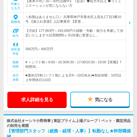
【業界不問／20～30代活躍中】《必須》◆短大卒以上 ◆コミュ
対象と
ニケーションが苦にならない方
なる方
＼転勤はありません◎／ 兵庫県神戸市垂水区上高丸1丁目3番10
号 【雇入れ直後】上記事業所 【変更…
勤務地
【月給】177,863円～193,000円※経験・年齢・能力を考慮して決
定いたします※試用期間6ヶ月(待遇に変更なし…
給与
300万円～400万円
初年度
年収
# ＜シフト制＞8:00～16:30/8:30～17:00/10:30～19:00【実働】7
勤務
時間
時間30…
■週休2日制 (シフト制による月8～10日休み)■有給休暇：10日以
休日
休暇
上年間休日110日
求人詳細を見る
気になる
株式会社オーシマ小野商事 | 東証プライム上場グループ！ペット・園芸用品
の卸売を展開
【管理部門スタッフ（総務・経理・人事）】転勤なし★幹部職候
補