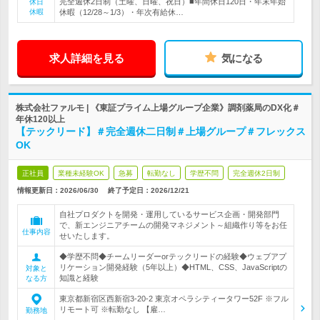
完全週休2日制（土曜、日曜、祝日）■年間休日120日・年末年始
休日
休暇
休暇（12/28～1/3）・年次有給休…
求人詳細を見る
気になる
株式会社ファルモ | 《東証プライム上場グループ企業》調剤薬局のDX化＃
年休120以上
【テックリード】＃完全週休二日制＃上場グループ＃フレックス
OK
正社員
業種未経験OK
急募
転勤なし
学歴不問
完全週休2日制
情報更新日：2026/06/30
終了予定日：
2026/12/21
自社プロダクトを開発・運用しているサービス企画・開発部門
で、新エンジニアチームの開発マネジメント～組織作り等をお任
仕事内容
せいたします。
◆学歴不問◆チームリーダーorテックリードの経験◆ウェブアプ
リケーション開発経験（5年以上）◆HTML、CSS、JavaScriptの
対象と
知識と経験
なる方
東京都新宿区西新宿3-20-2 東京オペラシティータワー52F ※フル
リモート可 ※転勤なし 【雇…
勤務地