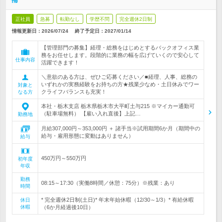
正社員
急募
転勤なし
学歴不問
完全週休2日制
情報更新日：2026/07/24
終了予定日：
2027/01/14
【管理部門の募集】経理・総務をはじめとするバックオフィス業
務をお任せします。段階的に業務の幅を広げていくので安心して
仕事内容
活躍できます！
＼意欲のある方は、ぜひご応募ください／■経理、人事、総務の
いずれかの実務経験をお持ちの方★残業少なめ・土日休みでワー
対象と
クライフバランスも充実！
なる方
本社・栃木支店 栃木県栃木市大平町土与215 ※マイカー通勤可
（駐車場無料） 【雇い入れ直後】上記…
勤務地
月給307,000円～353,000円 ＋ 諸手当※試用期間6か月（期間中の
給与・雇用形態に変動はありません）
給与
450万円～550万円
初年度
年収
勤務
08:15～17:30（実働8時間／休憩：75分）※残業：あり
時間
* 完全週休2日制(土日)* 年末年始休暇（12/30～1/3）* 有給休暇
休日
休暇
（6か月経過後10日）