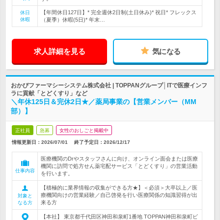
【年間休日127日】* 完全週休2日制(土日休み)* 祝日* フレックス
休日
休暇
（夏季）休暇(5日)* 年末…
求人詳細を見る
気になる
おかぴファーマシーシステム株式会社 | TOPPANグループ│ITで医療インフ
ラに貢献「とどくすり」など
＼年休125日＆完休2日★／薬局事業の【営業メンバー（MM
部）】
正社員
急募
女性のおしごと掲載中
情報更新日：2026/07/01
終了予定日：
2026/12/17
医療機関のDrやスタッフさんに向け、オンライン面会または医療
機関に訪問で処方せん薬宅配サービス「とどくすり」の営業活動
仕事内容
を行います。
【積極的に業界情報の収集ができる方★】＜必須＞大卒以上／医
療機関向けの営業経験／自己啓発を行い医療関係の知識習得が出
対象と
来る方
なる方
【本社】 東京都千代田区神田和泉町1番地 TOPPAN神田和泉町ビ