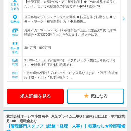
【学歴不問・未経験OK・第二新卒歓迎】◆「Web業界で成長し
対象と
たい！」という意欲重視の採用です！◆WEB面接OK！
なる方
全国各地のプロジェクト先での勤務 ◆転居を伴う転勤なし ◆リ
モートワーク（在宅勤務）あり ◆勤務先…
勤務地
月給25万3700円～75万円＋各種手当※上記は固定残業代（月20
時間分・3万3700円以上）を含みます。超過分は支…
給与
304万円～900万円
初年度
年収
9：00～18：00（実働8時間）※プロジェクト先により異なりま
勤務
時間
す。★残業は月平均4.5h時間です。
* 完全週休2日制└プロジェクトにより異なります。* 祝日* 年末年
休日
休暇
始休暇└（5日）* 夏季休暇└（…
求人詳細を見る
気になる
株式会社オーシマ小野商事 | 東証プライム上場G！完休2日(土日)・平均残業
月10h・退職金あり
【管理部門スタッフ（総務・経理・人事）】転勤なし★幹部職候