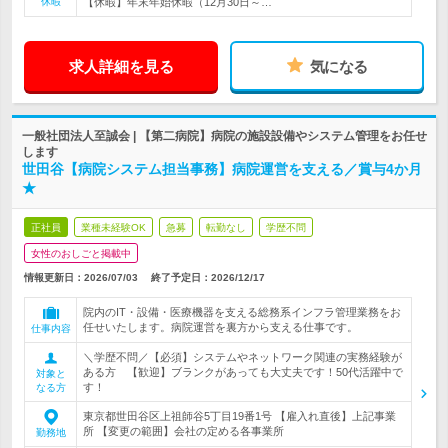
休暇
【休暇】年末年始休暇（12月30日～…
求人詳細を見る
気になる
一般社団法人至誠会 | 【第二病院】病院の施設設備やシステム管理をお任せ
します
世田谷【病院システム担当事務】病院運営を支える／賞与4か月
★
正社員
業種未経験OK
急募
転勤なし
学歴不問
女性のおしごと掲載中
情報更新日：2026/07/03
終了予定日：
2026/12/17
院内のIT・設備・医療機器を支える総務系インフラ管理業務をお
任せいたします。病院運営を裏方から支える仕事です。
仕事内容
＼学歴不問／【必須】システムやネットワーク関連の実務経験が
ある方 【歓迎】ブランクがあっても大丈夫です！50代活躍中で
対象と
す！
なる方
東京都世田谷区上祖師谷5丁目19番1号 【雇入れ直後】上記事業
所 【変更の範囲】会社の定める各事業所
勤務地