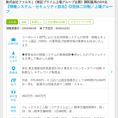
株式会社ファルモ | 《東証プライム上場グループ企業》調剤薬局のDX化
【情報システム・セキュリティ担当】◎完休二日制／上場グルー
プ
正社員
急募
転勤なし
完全週休2日制
リモートワーク可
情報更新日：2026/06/30
終了予定日：
2026/12/21
コーポレート部門における社内情報システムの管理・情報セキュ
リティ認証（ISMS）の運用及び総務領域の業務をお任せいたし
仕事内容
ます。
◆事業会社の情報システムの業務経験◆何かしらのプロジェクト
対象と
を主導して動かした経験
なる方
本社 東京都新宿区西新宿3-20-2 東京オペラシティタワー52階 ※
転勤なし ※テレワーク制度あ…
勤務地
月給：370,000円～※上記には固定残業代として40時間/70,000円
分～含む 超過分は別途支給※ご経験・スキル…
給与
450万円～600万円
初年度
年収
フレックスタイム制（コアタイムなし）標準労働時間帯9：30～
勤務
時間
18：30（標準労働時間：1日8時間）休…