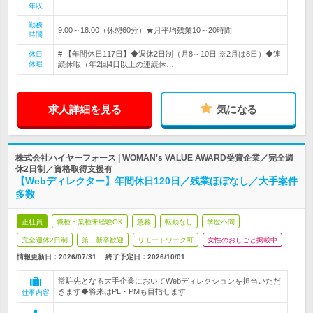
年収
勤務
9:00～18:00（休憩60分）★月平均残業10～20時間
時間
# 【年間休日117日】◆週休2日制（月8～10日 ※2月は8日）◆連
休日
休暇
続休暇（年2回4日以上の連続休…
求人詳細を見る
気になる
株式会社ハイヤーフォース | WOMAN's VALUE AWARD受賞企業／完全週
休2日制／資格取得支援有
【Webディレクター】年間休日120日／残業ほぼなし／大手案件
多数
正社員
職種・業種未経験OK
急募
転勤なし
学歴不問
完全週休2日制
第二新卒歓迎
リモートワーク可
女性のおしごと掲載中
情報更新日：2026/07/31
終了予定日：
2026/10/01
常駐先となる大手企業においてWebディレクションを担当いただ
きます◆将来はPL・PMも目指せます
仕事内容