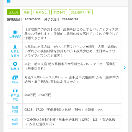
補
正社員
急募
転勤なし
学歴不問
完全週休2日制
情報更新日：2026/06/30
終了予定日：
2026/09/28
【管理部門の募集】経理・総務をはじめとするバックオフィス業
務をお任せします。段階的に業務の幅を広げていくので安心して
仕事内容
活躍できます！
＼意欲のある方は、ぜひご応募ください／■経理、人事、総務の
いずれかの実務経験をお持ちの方★残業少なめ・土日休みでワー
対象と
クライフバランスも充実！
なる方
本社・栃木支店 栃木県栃木市大平町土与215 ※マイカー通勤可
（駐車場無料）
勤務地
月給307,000円～353,000円 ＋ 諸手当※試用期間6か月（期間中の
給与・雇用形態に変動はありません）
給与
450万円～550万円
初年度
年収
勤務
08:15～17:30（実働8時間／休憩：75分）※残業：あり
時間
* 完全週休2日制(土日)* 年末年始休暇（12/30～1/3）* 有給休暇
休日
休暇
（6か月経過後10日）