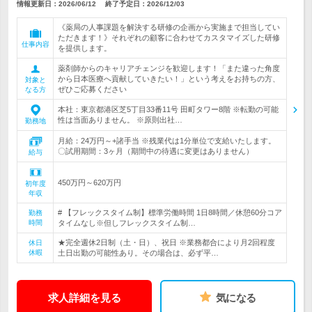
情報更新日：2026/06/12
終了予定日：
2026/12/03
《薬局の人事課題を解決する研修の企画から実施まで担当してい
ただきます！》それぞれの顧客に合わせてカスタマイズした研修
仕事内容
を提供します。
薬剤師からのキャリアチェンジを歓迎します！「また違った角度
から日本医療へ貢献していきたい！」という考えをお持ちの方、
対象と
ぜひご応募ください
なる方
本社：東京都港区芝5丁目33番11号 田町タワー8階 ※転勤の可能
性は当面ありません。 ※原則出社…
勤務地
月給：24万円～+諸手当 ※残業代は1分単位で支給いたします。
〇試用期間：3ヶ月（期間中の待遇に変更はありません）
給与
450万円～620万円
初年度
年収
# 【フレックスタイム制】標準労働時間 1日8時間／休憩60分コア
勤務
時間
タイムなし※但しフレックスタイム制…
★完全週休2日制（土・日）、祝日 ※業務都合により月2回程度
休日
休暇
土日出勤の可能性あり。その場合は、必ず平…
求人詳細を見る
気になる