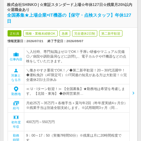
株式会社SHINKO | ☆東証スタンダード上場☆年休127日☆残業月20h以内
☆退職金あり
全国募集★上場企業×IT機器の【保守・点検スタッフ】年休127
日
正社員
職種・業種未経験OK
急募
完全週休2日制
第二新卒歓迎
情報更新日：2026/07/21
終了予定日：
2026/09/07
＼入社時、専門知識はゼロでOK！手厚い研修やマニュアル完備
◎／病院や調剤薬局などに訪問し、電子カルテやIT機器などの点
仕事内容
検をしていただきます。
＼働きやすさ重視でOK！／◆第二新卒歓迎！20～30代活躍中！
◆運転免許（AT限定可）☆IT関連の知見がある方は大歓迎！☆完
対象と
全週休2日/土日休み
なる方
≪ U・Iターン歓迎！≫ 【全国募集】★勤務地は希望を考慮しま
す。 【北陸・東海】 ◆静岡営業所…
勤務地
月給25万～35万円＋各種手当＋賞与年2回（昨年度実績4ヶ月分）
※残業手当は別途全額支給します。※試用期間3ヶ月（同…
給与
400万円～550万円
初年度
年収
9：00～17：50（実働7時間50分）※残業は月に20時間程度で
勤務
時間
す。