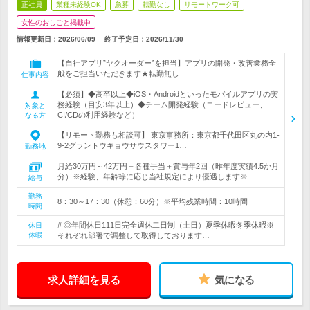
正社員
業種未経験OK
急募
転勤なし
リモートワーク可
女性のおしごと掲載中
情報更新日：2026/06/09
終了予定日：
2026/11/30
【自社アプリ”ヤクオーダー”を担当】アプリの開発・改善業務全
般をご担当いただきます★転勤無し
仕事内容
【必須】◆高卒以上◆iOS・Androidといったモバイルアプリの実
務経験（目安3年以上）◆チーム開発経験（コードレビュー、
対象と
CI/CDの利用経験など）
なる方
【リモート勤務も相談可】 東京事務所：東京都千代田区丸の内1-
9-2グラントウキョウサウスタワー1…
勤務地
月給30万円～42万円＋各種手当＋賞与年2回（昨年度実績4.5か月
分）※経験、年齢等に応じ当社規定により優遇します※…
給与
勤務
8：30～17：30（休憩：60分）※平均残業時間：10時間
時間
# ◎年間休日111日完全週休二日制（土日）夏季休暇冬季休暇※
休日
休暇
それぞれ部署で調整して取得しております…
求人詳細を見る
気になる