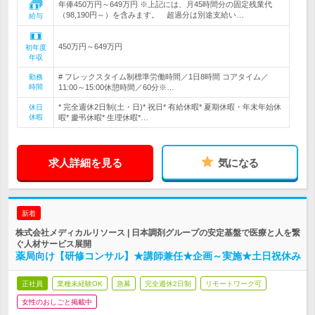
年俸450万円～649万円 ※上記には、月45時間分の固定残業代
（98,190円～）を含みます。 超過分は別途支給い…
給与
450万円～649万円
初年度
年収
# フレックスタイム制標準労働時間／1日8時間 コアタイム／
勤務
時間
11:00～15:00休憩時間／60分※…
* 完全週休2日制(土・日)* 祝日* 有給休暇* 夏期休暇・年末年始休
休日
休暇
暇* 慶弔休暇* 生理休暇*…
求人詳細を見る
気になる
新着
株式会社メディカルリソース | 日本調剤グループの安定基盤で医療と人を繋
ぐ人材サービス展開
薬局向け【研修コンサル】★講師兼任★企画～実施★土日祝休み
正社員
業種未経験OK
急募
完全週休2日制
リモートワーク可
女性のおしごと掲載中