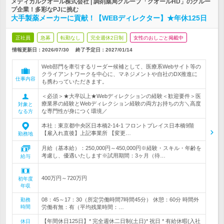
メディカルクオール株式会社 | 調剤薬局グループ「クオールHD」のグルー
プ企業！多彩なPJに挑む
大手製薬メーカーに貢献！【WEBディレクター】★年休125日
正社員
急募
転勤なし
完全週休2日制
女性のおしごと掲載中
情報更新日：2026/07/30
終了予定日：
2027/01/14
Web部門を牽引するリーダー候補として、医療系Webサイト等の
クライアントワークを中心に、マネジメントや自社のDX推進に
仕事内容
も携わっていただきます。
＜必須＞★大卒以上★Webディレクションの経験＜歓迎要件＞医
療業界の経験とWebディレクション経験の両方お持ちの方＼高度
対象と
な専門性が身につく環境／
なる方
本社：東京都中央区日本橋2-14-1 フロントプレイス日本橋9階
【雇入れ直後】上記事業所 【変更…
勤務地
月給（基本給）：250,000円～450,000円※経験・スキル・年齢を
考慮し、優遇いたします※試用期間：3ヶ月（待…
給与
400万円～720万円
初年度
年収
08：45～17：30（所定労働時間7時間45分） 休憩：60分 時間外
勤務
時間
労働有無：有（平均残業時間：…
【年間休日125日】* 完全週休二日制(土日)* 祝日 * 有給休暇(入社
休日