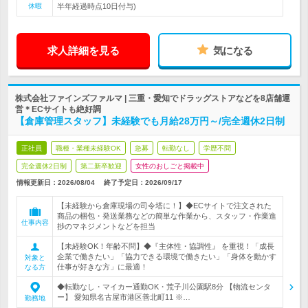
休暇
半年経過時点10日付与)
求人詳細を見る
気になる
株式会社ファインズファルマ | 三重・愛知でドラッグストアなどを8店舗運
営＊ECサイトも絶好調
【倉庫管理スタッフ】未経験でも月給28万円～/完全週休2日制
正社員
職種・業種未経験OK
急募
転勤なし
学歴不問
完全週休2日制
第二新卒歓迎
女性のおしごと掲載中
情報更新日：2026/08/04
終了予定日：
2026/09/17
【未経験から倉庫現場の司令塔に！】◆ECサイトで注文された
商品の梱包・発送業務などの簡単な作業から、スタッフ・作業進
仕事内容
捗のマネジメントなどを担当
【未経験OK！年齢不問】◆『主体性・協調性』 を重視！「成長
企業で働きたい」「協力できる環境で働きたい」「身体を動かす
対象と
仕事が好きな方」に最適！
なる方
◆転勤なし・マイカー通勤OK・荒子川公園駅8分 【物流センタ
ー】 愛知県名古屋市港区善北町11 ※…
勤務地