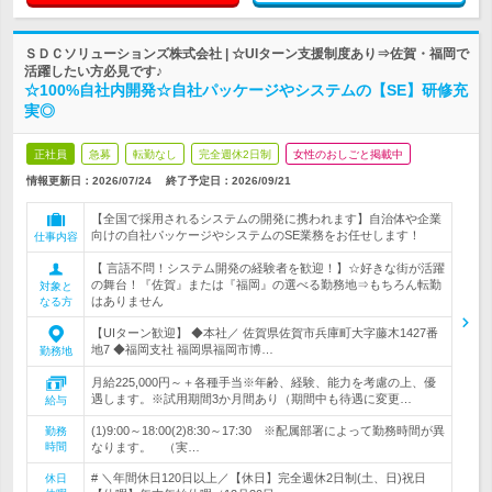
ＳＤＣソリューションズ株式会社 | ☆UIターン支援制度あり⇒佐賀・福岡で
活躍したい方必見です♪
☆100%自社内開発☆自社パッケージやシステムの【SE】研修充
実◎
正社員
急募
転勤なし
完全週休2日制
女性のおしごと掲載中
情報更新日：2026/07/24
終了予定日：
2026/09/21
【全国で採用されるシステムの開発に携われます】自治体や企業
向けの自社パッケージやシステムのSE業務をお任せします！
仕事内容
【 言語不問！システム開発の経験者を歓迎！】☆好きな街が活躍
の舞台！『佐賀』または『福岡』の選べる勤務地⇒もちろん転勤
対象と
はありません
なる方
【UIターン歓迎】 ◆本社／ 佐賀県佐賀市兵庫町大字藤木1427番
地7 ◆福岡支社 福岡県福岡市博…
勤務地
月給225,000円～＋各種手当※年齢、経験、能力を考慮の上、優
遇します。※試用期間3か月間あり（期間中も待遇に変更…
給与
(1)9:00～18:00(2)8:30～17:30 ※配属部署によって勤務時間が異
勤務
時間
なります。 （実…
# ＼年間休日120日以上／【休日】完全週休2日制(土、日)祝日
休日