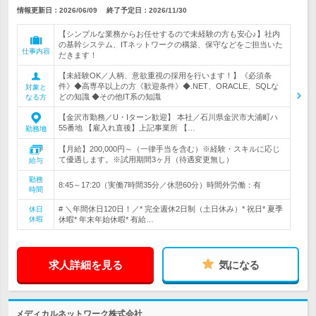
情報更新日：2026/06/09
終了予定日：
2026/11/30
【シンプルな業務からお任せするので未経験の方も安心♪】社内
の基幹システム、ITネットワークの構築、保守などをご担当いた
仕事内容
だきます！
【未経験OK／人柄、意欲重視の採用を行います！】《必須条
件》◆高専卒以上の方《歓迎条件》◆.NET、ORACLE、SQLな
対象と
どの知識 ◆その他IT系の知識
なる方
【金沢市勤務／U・Iターン歓迎】 本社／石川県金沢市大浦町ハ
55番地 【雇入れ直後】上記事業所 【…
勤務地
【月給】200,000円～（一律手当を含む）※経験・スキルに応じ
て優遇します。※試用期間3ヶ月（待遇変更無し）
給与
勤務
8:45～17:20（実働7時間35分／休憩60分）時間外労働：有
時間
# ＼年間休日120日！／* 完全週休2日制（土日休み）* 祝日* 夏季
休日
休暇
休暇* 年末年始休暇* 有給…
求人詳細を見る
気になる
メディカルネットワーク株式会社