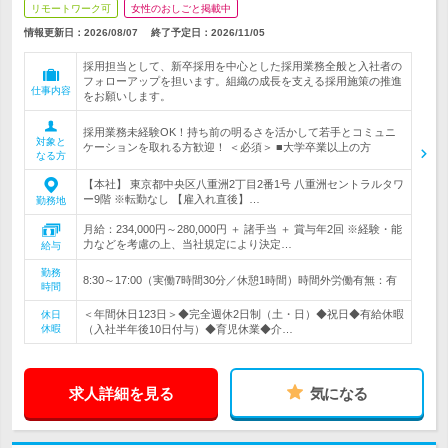
リモートワーク可
女性のおしごと掲載中
情報更新日：2026/08/07
終了予定日：
2026/11/05
採用担当として、新卒採用を中心とした採用業務全般と入社者の
フォローアップを担います。組織の成長を支える採用施策の推進
仕事内容
をお願いします。
採用業務未経験OK！持ち前の明るさを活かして若手とコミュニ
対象と
ケーションを取れる方歓迎！ ＜必須＞ ■大学卒業以上の方
なる方
【本社】 東京都中央区八重洲2丁目2番1号 八重洲セントラルタワ
ー9階 ※転勤なし 【雇入れ直後】…
勤務地
月給：234,000円～280,000円 ＋ 諸手当 ＋ 賞与年2回 ※経験・能
力などを考慮の上、当社規定により決定…
給与
勤務
8:30～17:00（実働7時間30分／休憩1時間）時間外労働有無：有
時間
＜年間休日123日＞◆完全週休2日制（土・日）◆祝日◆有給休暇
休日
休暇
（入社半年後10日付与）◆育児休業◆介…
求人詳細を見る
気になる