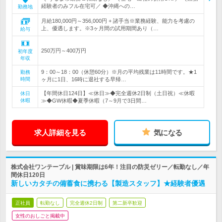
経験者のみフル在宅可／ ◆沖縄への…
勤務地
月給180,000円～356,000円 + 諸手当※業務経験、能力を考慮の
上、優遇します。※3ヶ月間の試用期間あり（…
給与
250万円～400万円
初年度
年収
9：00～18：00（休憩60分）※月の平均残業は11時間です。★1
勤務
時間
ヶ月に1日、16時に退社する早帰…
【年間休日124日】≪休日≫◆完全週休2日制（土日祝）≪休暇
休日
休暇
≫◆GW休暇◆夏季休暇（7～9月で3日間…
求人詳細を見る
気になる
株式会社ワンテーブル | 賞味期限は6年！注目の防災ゼリー／転勤なし／年
間休日120日
新しいカタチの備蓄食に携わる【製造スタッフ】★経験者優遇
正社員
転勤なし
完全週休2日制
第二新卒歓迎
女性のおしごと掲載中