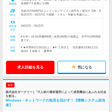
金港町7-3 金港ビル6階
勤務地
月給23万5000円以上＋インセンティブ＋諸手当＋賞与※【例：月
収25万円～58万円】※経験・スキル・年齢を考慮の上…
給与
300万円～750万円
初年度
年収
# 9:30～18:30(実働8時間／休憩1時間)※残業は、月平均10時間程
勤務
時間
度です。
# ★年間休日125日以上！★# 【 休日 】・完全週休2日制(土日)、
休日
休暇
祝日# 【 休暇 】・夏季休…
求人詳細を見る
気になる
新着
株式会社ギークリー | 「IT人材の適材適所によって成長機会にあふれる社会
を創る」
Windows・ネットワークの知見を活かす！【情報システム担当
者】