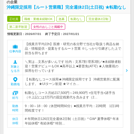
の企業
沖縄限定採用【ルート営業職】完全週休2日(土日祝) ★転勤なし
正社員
職種・業種未経験OK
急募
転勤なし
完全週休2日制
第二新卒歓迎
女性のおしごと掲載中
情報更新日：2026/07/31
終了予定日：
2027/01/21
【残業月平均22h】医療・研究の各分野で当社が取扱う商品を納
品・情報提供・提案をするルート営業 ※しっかり引継ぎした上で
仕事内容
担当を持ちます
＼実は…文系が多いんです 社内：文系7割 理系3割／■未経験者歓
迎！営業デビューもOK ■高卒以上 ■要普免(AT可) ★人物重視の
対象と
採用を行っています
なる方
【 転勤なしコース採用★沖縄限定採用です 】 沖縄営業所に配属
します。 ★UIターン歓迎 ★マイカ…
勤務地
転勤なしコース月給217,500円～249,900円 +住宅手当+諸手当
（※上記には3万円の固定残業代を含みます（2…
給与
9：00～18：00（休憩時間60分）■残業月平均：22時間 1日1時
勤務
時間
間程度です！
# 年間休日126日完全週休2日制（土日祝）* GW* 夏季休暇* 年末
休日
休暇
年始休暇* 有給休暇* 特別…