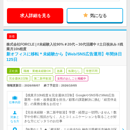
求人詳細を見る
気になる
新着
株式会社FORCLE | #未経験入社90%＃20代～30代活躍中 #土日祝休み #残
業月10h程度
新オフィスに移転＊未経験から【Web/SNS広告運用】年間休日
125日
正社員
職種・業種未経験OK
急募
転勤なし
学歴不問
完全週休2日制
第二新卒歓迎
女性のおしごと掲載中
情報更新日：2026/08/07
終了予定日：
2026/10/05
【残業月10h程度＆完全週休2日制】GoogleやSNS等のWeb広告
運用・分析・改善提案を担当／顧客の課題解決に挑む「経営伴走
仕事内容
型」の業務全般をお任せ！
【完全未経験・第二新卒歓迎】学歴・経歴は一切問いません！数
字や分析に抵抗がなく、人とコミュニケーションを取ることが好
対象と
きな方にピッタリのお仕事
なる方
【転勤なし】 ★「横浜駅」より徒歩5分 神奈川県横浜市神奈川区