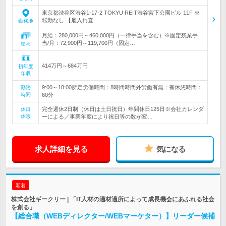
東京都渋谷区渋谷1-17-2 TOKYU REIT渋谷宮下公園ビル 11F ※
転勤なし 【雇入れ直…
勤務地
月給：280,000円～460,000円（一律手当を含む）※固定残業手
当/月：72,900円～119,700円（固定…
給与
414万円～684万円
初年度
年収
9:00～18:00所定労働時間：8時間時間外労働有無：有休憩時間：
勤務
時間
60分
完全週休2日制（休日は土日祝日）年間休日125日※会社カレンダ
休日
休暇
ーによる／事業年度により祝日等の数が変…
求人詳細を見る
気になる
新着
株式会社ギークリー | 「IT人材の適材適所によって成長機会にあふれる社会
を創る」
【総合職（WEBディレクター/WEBマーケター）】リーダー候補