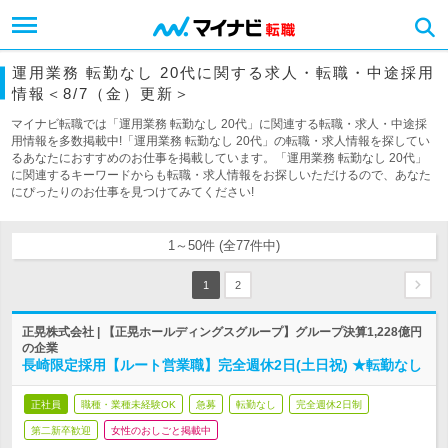
運用業務 転勤なし 20代に関する求人・転職・中途採用
情報＜8/7（金）更新＞
マイナビ転職では「運用業務 転勤なし 20代」に関連する転職・求人・中途採
用情報を多数掲載中!「運用業務 転勤なし 20代」の転職・求人情報を探してい
るあなたにおすすめのお仕事を掲載しています。「運用業務 転勤なし 20代」
に関連するキーワードからも転職・求人情報をお探しいただけるので、あなた
にぴったりのお仕事を見つけてみてください!
1～50件 (全77件中)
1
2
正晃株式会社 | 【正晃ホールディングスグループ】グループ決算1,228億円
の企業
長崎限定採用【ルート営業職】完全週休2日(土日祝) ★転勤なし
正社員
職種・業種未経験OK
急募
転勤なし
完全週休2日制
第二新卒歓迎
女性のおしごと掲載中