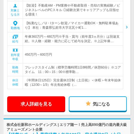
【歓迎】不動産AM・PM業務や不動産取得・売却の実務経験／ビ
ジネスレベルのPCスキル ◎経験次第でキャリアアップも目指せ
対象と
る環境！
なる方
【転勤なし／U・Iターン歓迎／マイカー通勤OK・無料駐車場あ
り】 本社：青森県弘前市大字北瓦ケ町1…
勤務地
年俸360万円～480万円※手当・賞与（前年度3ヵ月分）は別途支
給。※人物・経験・能力に応じて給与を決定。※上記年俸…
給与
450万円～600万円
初年度
年収
フレックスタイム制（標準労働時間1日8時間／休憩60分）※コア
勤務
時間
タイム 11：00～15：00※標準勤…
《年間休日125日》完全週休2日制（土日祝）＜休暇＞年末年始休
休日
休暇
暇（12/30～1/3）年次有給休暇（…
求人詳細を見る
気になる
株式会社新和ホールディングス | エリア随一！売上高890億円の道内最大級
アミューズメント企業