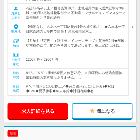
<必須>高卒以上／投資売買仲介、土地活用の個人営業経験が3年
以上<歓迎>宅地建物取引士／不動産コンサルティングマスター／
対象と
富裕層向け営業の経験
なる方
【転勤なし／六本木一丁目駅徒歩1分の好立地！】 ★六本木一丁
目駅直結のビル内で勤務！ 東京都港区六…
勤務地
【月給】45万円～＋諸手当＋インセンティブ＋賞与年2回★年齢
や前職の給与、能力を考慮して決定します。※上記には月11…
給与
1200万円～2950万円
初年度
年収
9:15～18:30（実働8時間／休憩75分）※月曜日のみ勉強会開催。
勤務
時間
出勤時間の変更等はありません。…
# ＼年間休日130日以上／◆完全週休2日(水日休み)◆祝日
休日
休暇
◆GW◆夏季休暇◆年末年始◆計画有給◆有…
求人詳細を見る
気になる
新着