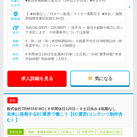
■経理実務経験のある方（3年以上が目安）■男女不問
対象と
なる方
【 ★転勤なし／UIターン歓迎／マイカー通勤可 】 ■本社／ 福岡
県福岡市東区松島3-34-33…
勤務地
月給192,000円～220,800円 ＋ 諸手当 ＋ 賞与※経験や能力に応じ
て決定します。※待遇条件については面接…
給与
9：00～18：00（休憩時間60分）※残業平均月19.8時間以内（昨
勤務
時間
年度平均）プライベートの時間を…
# 年間休日126日完全週休2日制（土日祝）* GW* 夏季休暇* 年末
休日
休暇
年始休暇* 有給休暇（入社3…
求人詳細を見る
気になる
新着
株式会社TRIMTAB MO | ＃年間休日120日～＃土日休み＃転勤なし
未来に発展するEC業界で働こう【EC運営(コンテンツ制作含
む）】
契約社員
職種・業種未経験OK
転勤なし
学歴不問
完全週休2日制