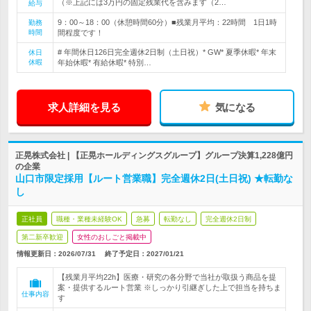
（※上記には3万円の固定残業代を含みます（2…
給与
9：00～18：00（休憩時間60分）■残業月平均：22時間 1日1時
勤務
時間
間程度です！
# 年間休日126日完全週休2日制（土日祝）* GW* 夏季休暇* 年末
休日
休暇
年始休暇* 有給休暇* 特別…
求人詳細を見る
気になる
正晃株式会社 | 【正晃ホールディングスグループ】グループ決算1,228億円
の企業
山口市限定採用【ルート営業職】完全週休2日(土日祝) ★転勤な
し
正社員
職種・業種未経験OK
急募
転勤なし
完全週休2日制
第二新卒歓迎
女性のおしごと掲載中
情報更新日：2026/07/31
終了予定日：
2027/01/21
【残業月平均22h】医療・研究の各分野で当社が取扱う商品を提
案・提供するルート営業 ※しっかり引継ぎした上で担当を持ちま
仕事内容
す