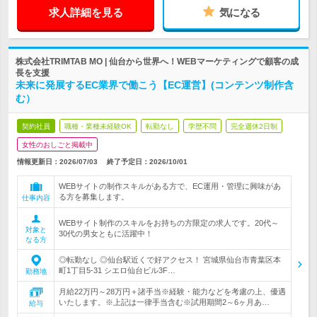
求人詳細を見る
気になる
株式会社TRIMTAB MO | 仙台から世界へ！WEBマーケティングで顧客の成
長を支援
未来に発展するEC業界で働こう【EC運営】(コンテンツ制作含
む）
契約社員
職種・業種未経験OK
転勤なし
学歴不問
完全週休2日制
女性のおしごと掲載中
情報更新日：2026/07/03
終了予定日：
2026/10/01
WEBサイトの制作スキルがある方で、EC運用・管理に興味があ
る方を募集します。
仕事内容
WEBサイト制作のスキルをお持ちの方限定の求人です。20代～
対象と
30代の男女ともに活躍中！
なる方
◎転勤なし ◎仙台駅近くで好アクセス！ 宮城県仙台市青葉区本
町1丁目5-31 シエロ仙台ビル3F…
勤務地
月給22万円～28万円＋諸手当※経験・能力などを考慮の上、優遇
いたします。※上記は一律手当含む※試用期間2～6ヶ月あ…
給与