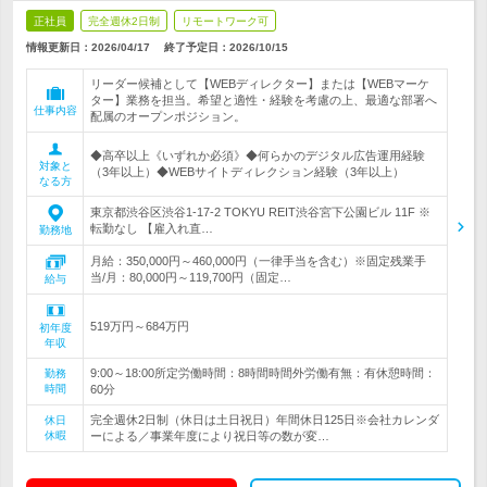
正社員
完全週休2日制
リモートワーク可
情報更新日：2026/04/17
終了予定日：
2026/10/15
リーダー候補として【WEBディレクター】または【WEBマーケ
ター】業務を担当。希望と適性・経験を考慮の上、最適な部署へ
仕事内容
配属のオープンポジション。
◆高卒以上《いずれか必須》◆何らかのデジタル広告運用経験
対象と
（3年以上）◆WEBサイトディレクション経験（3年以上）
なる方
東京都渋谷区渋谷1-17-2 TOKYU REIT渋谷宮下公園ビル 11F ※
転勤なし 【雇入れ直…
勤務地
月給：350,000円～460,000円（一律手当を含む）※固定残業手
当/月：80,000円～119,700円（固定…
給与
519万円～684万円
初年度
年収
9:00～18:00所定労働時間：8時間時間外労働有無：有休憩時間：
勤務
時間
60分
完全週休2日制（休日は土日祝日）年間休日125日※会社カレンダ
休日
休暇
ーによる／事業年度により祝日等の数が変…