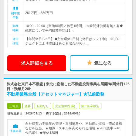
261万円～350万円
初年度
年収
10:00～19:00（実働8時間／休憩1時間） ※時間外労働有無：有◆
勤務
時間
残業について平均残業時間は1…
【年間休日123日】 ■完全週休2日制（休日はシフト制） ※プロ
休日
休暇
ジェクトにより曜日は異なる場合があり…
求人詳細を見る
気になる
株式会社東日本不動産 | 東北に密着した不動産投資事業を展開/年間休日125
日・残業月20h
不動産業務全般【アセットマネジャー】★弘前勤務
正社員
急募
転勤なし
完全週休2日制
第二新卒歓迎
情報更新日：2026/03/13
終了予定日：
2026/09/10
自社保有の不動産の管理・運用業務や、不動産の取得・売却業務
などを担当。★知識・スキルを高められる環境 ★20代後半～40
仕事内容
代活躍中 ★年休120日