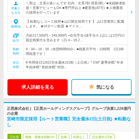
＼実は…文系が多いんです 社内：文系7割 理系3割／■未経験者歓
迎！営業デビューもOK ■専門卒以上 ■要普免(AT可) ★人物重視
対象と
の採用を行っています
なる方
【 転勤なしコース採用★山口限定採用です 】 山口営業所に配属
します。 ★UIターン歓迎 ★マイカ…
勤務地
月給217,500円～249,900円 +住宅手当+諸手当※上記には3万円の
固定残業代を含みます（21.4～18.2…
給与
9：00～18：00（休憩時間60分）■残業月平均：22時間 1日1時
勤務
時間
間程度です！
# 年間休日126日完全週休2日制（土日祝）* GW* 夏季休暇* 年末
休日
休暇
年始休暇* 有給休暇* 特別…
求人詳細を見る
気になる
正晃株式会社 | 【正晃ホールディングスグループ】グループ決算1,228億円
の企業
宮崎市限定採用【ルート営業職】完全週休2日(土日祝) ★転勤な
し
正社員
職種・業種未経験OK
急募
転勤なし
完全週休2日制