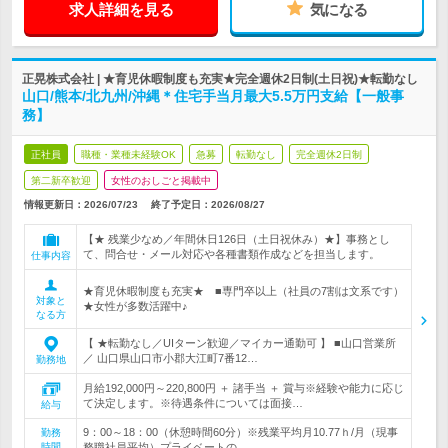
求人詳細を見る
気になる
正晃株式会社 | ★育児休暇制度も充実★完全週休2日制(土日祝)★転勤なし
山口/熊本/北九州/沖縄＊住宅手当月最大5.5万円支給【一般事
務】
正社員
職種・業種未経験OK
急募
転勤なし
完全週休2日制
第二新卒歓迎
女性のおしごと掲載中
情報更新日：2026/07/23
終了予定日：
2026/08/27
【★ 残業少なめ／年間休日126日（土日祝休み）★】事務とし
て、問合せ・メール対応や各種書類作成などを担当します。
仕事内容
★育児休暇制度も充実★ ■専門卒以上（社員の7割は文系です）
対象と
★女性が多数活躍中♪
なる方
【 ★転勤なし／UIターン歓迎／マイカー通勤可 】 ■山口営業所
／ 山口県山口市小郡大江町7番12…
勤務地
月給192,000円～220,800円 ＋ 諸手当 ＋ 賞与※経験や能力に応じ
て決定します。※待遇条件については面接…
給与
9：00～18：00（休憩時間60分）※残業平均月10.77ｈ/月（現事
勤務
時間
務職社員平均）プライベートの…