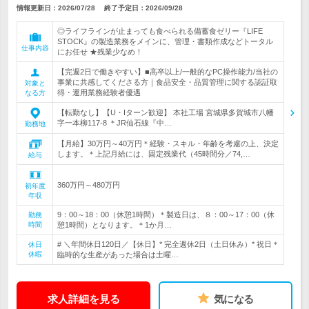
情報更新日：2026/07/28
終了予定日：
2026/09/28
◎ライフラインが止まっても食べられる備蓄食ゼリー『LIFE
STOCK』の製造業務をメインに、管理・書類作成などトータル
仕事内容
にお任せ ★残業少なめ！
【完週2日で働きやすい】■高卒以上/一般的なPC操作能力/当社の
事業に共感してくださる方｜食品安全・品質管理に関する認証取
対象と
得・運用業務経験者優遇
なる方
【転勤なし】【U・Iターン歓迎】 本社工場 宮城県多賀城市八幡
字一本柳117-8 ＊JR仙石線『中…
勤務地
【月給】30万円～40万円＊経験・スキル・年齢を考慮の上、決定
します。＊上記月給には、固定残業代（45時間分／74,…
給与
360万円～480万円
初年度
年収
9：00～18：00（休憩1時間）＊製造日は、８：00～17：00（休
勤務
時間
憩1時間）となります。＊1か月…
# ＼年間休日120日／【休日】* 完全週休2日（土日休み）* 祝日＊
休日
休暇
臨時的な生産があった場合は土曜…
求人詳細を見る
気になる