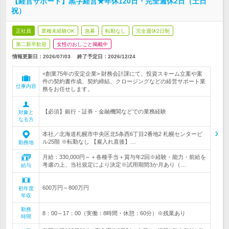
【経営サポート】黒字経営★年休120日・完全週休2日（土日
祝）
正社員
業種未経験OK
急募
転勤なし
完全週休2日制
第二新卒歓迎
女性のおしごと掲載中
情報更新日：2026/07/03
終了予定日：
2026/12/24
<創業75年の安定企業> 財務会計課にて、投資スキーム立案や案
件の契約書作成、契約締結、クロージングなどの経営サポート業
仕事内容
務をお任せします。
【必須】銀行・証券・金融機関などでの業務経験
対象と
なる方
本社／北海道札幌市中央区北5条西6丁目2番地2 札幌センタービ
ル25階 ※転勤なし 【雇入れ直後】…
勤務地
月給：330,000円～＋各種手当＋賞与年2回※経験・能力・前給を
考慮の上、当社規定により決定※試用期間3か月あり（…
給与
600万円～800万円
初年度
年収
勤務
8：00～17：00（実働：8時間・休憩：60分）※残業あり
時間