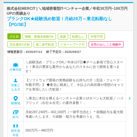
株式会社MERCIT | ＼地域密着型ITベンチャー企業／年収30万円~100万円
UPの実績あり
ブランクOK★経験浅め歓迎！月給28万～東北転勤なし
【PG/SE】
正社員
職種・業種未経験OK
急募
転勤なし
学歴不問
完全週休2日制
第二新卒歓迎
リモートワーク可
女性のおしごと掲載中
情報更新日：2026/07/13
終了予定日：
2026/08/27
＼経験浅め・ブランクOK／年休127日◆チーム参画で安心スター
ト！東北の豊富な案件からあなたのスキルに合う開発を選べま
仕事内容
す！
【ソフトウェア開発の実務経験をお持ちの方（言語・フェーズ・
年数不問）】 ◆東北に根差して、今以上の高待遇や理想のキャリ
対象と
アを実現したい方歓迎！
なる方
＼東北に本社を構えるベンチャー企業☆UIターンも大歓迎／ ハイ
ブリッド（出社＆在宅）の案件多数！…
勤務地
月給287,240円～402,100円（一律手当含む）＊前職給与を最大限
考慮いたします。※経験・能力を考慮のうえ、当…
給与
350万円～480万円
初年度
年収