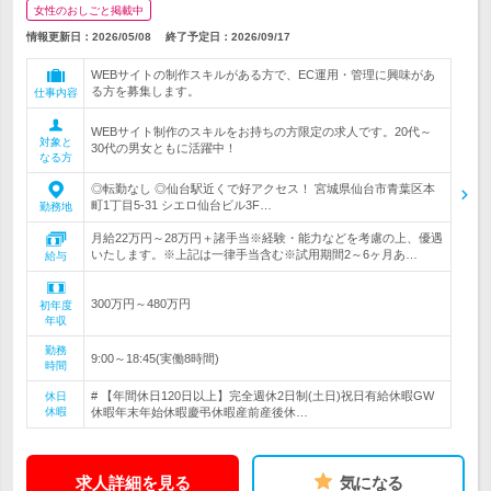
女性のおしごと掲載中
情報更新日：2026/05/08
終了予定日：
2026/09/17
WEBサイトの制作スキルがある方で、EC運用・管理に興味があ
る方を募集します。
仕事内容
WEBサイト制作のスキルをお持ちの方限定の求人です。20代～
対象と
30代の男女ともに活躍中！
なる方
◎転勤なし ◎仙台駅近くで好アクセス！ 宮城県仙台市青葉区本
町1丁目5-31 シエロ仙台ビル3F…
勤務地
月給22万円～28万円＋諸手当※経験・能力などを考慮の上、優遇
いたします。※上記は一律手当含む※試用期間2～6ヶ月あ…
給与
300万円～480万円
初年度
年収
勤務
9:00～18:45(実働8時間)
時間
# 【年間休日120日以上】完全週休2日制(土日)祝日有給休暇GW
休日
休暇
休暇年末年始休暇慶弔休暇産前産後休…
求人詳細を見る
気になる