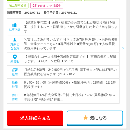
第二新卒歓迎
女性のおしごと掲載中
情報更新日：2026/07/31
終了予定日：
2027/01/21
【残業月平均22h】医療・研究の各分野で当社が取扱う商品を提
案・提供するルート営業 ※しっかり引継ぎした上で担当を持ちま
仕事内容
す
＼実は…文系が多いんです 社内：文系7割 理系3割／■未経験者歓
迎！営業デビューもOK ■専門卒以上 ■要普免(AT可) ★人物重視
対象と
の採用を行っています
なる方
【 転勤なしコース採用★宮崎限定採用です 】 宮崎営業所に配属
します。 ★UIターン歓迎 ★マイカ…
勤務地
月給217,500円～249,900円 +住宅手当+諸手当※上記には3万円の
固定残業代を含みます（21.4～18.2…
給与
9：00～18：00（休憩時間60分）■残業月平均：22時間 1日1時
勤務
時間
間程度です！
# 年間休日126日完全週休2日制（土日祝）* GW* 夏季休暇* 年末
休日
休暇
年始休暇* 有給休暇* 特別…
求人詳細を見る
気になる