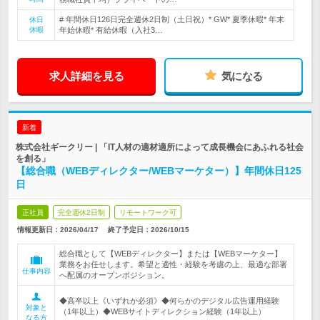
# 年間休日126日完全週休2日制（土日祝）* GW* 夏季休暇* 年末
休日
休暇
年始休暇* 有給休暇（入社3…
求人詳細を見る
気になる
新着
株式会社ギークリー | 「IT人材の適材適所によって成長機会にあふれる社会
を創る」
【総合職（WEBディレクター/WEBマーケター）】年間休日125
日
正社員
完全週休2日制
リモートワーク可
情報更新日：2026/04/17
終了予定日：
2026/10/15
総合職として【WEBディレクター】または【WEBマーケター】
業務をお任せします。希望と適性・経験を考慮の上、最適な部署
仕事内容
へ配属のオープンポジション。
◆高卒以上《いずれか必須》◆何らかのデジタル広告運用経験
対象と
（1年以上）◆WEBサイトディレクション経験（1年以上）
なる方