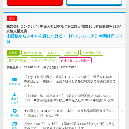
新着
株式会社コンテレノ | 中途入社100％/年休123日/残業10h/有給取得率91%/
資格支援充実
未経験からスキルを身につける！【ITエンジニア】年間休日123
日
正社員
業種未経験OK
転勤なし
学歴不問
完全週休2日制
第二新卒歓迎
リモートワーク可
女性のおしごと掲載中
情報更新日：2026/06/12
終了予定日：
2026/09/10
【まずは基礎知識から研修】ITインフラの保守・運用から始め、
将来は設計・構築へ！充実の研修と資格取得支援で着実に成長で
仕事内容
きます。
【未経験・第二新卒歓迎！】《必須》学歴不問／30歳未満の方
対象と
（※）◆文系出身者80％以上◆中途入社率100％◆残業10h以内
なる方
★転勤なし ★UIターン歓迎 【本社】 東京都品川区西五反田8-3-
16 西五反田8丁目ビル6F…
勤務地
月給215,000円～※上記には固定残業代1.5時間分2,902円～/月を
含みます。 超過分は別途全額支給します。 …
給与