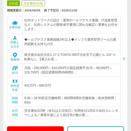
正社員
完全週休2日制
情報更新日：2026/06/09
終了予定日：
2026/11/30
社内ネットワークの設計・運用やヘルプデスク業務、IT資産管理
など、社内システムの開発保守運用に関わる幅広い業務をお任せ
仕事内容
します。
◆ヘルプデスク業務経験2年以上◆インフラ運用管理ツールの運
対象と
用経験をお持ちの方
なる方
東京都渋谷区渋谷1-17-2 TOKYU REIT渋谷宮下公園ビル 11F ※
転勤なし 【雇入れ直…
勤務地
月給：290,000円～510,000円※固定残業手当/月：80,000円～
119,700円（固定残業時間45時間0…
給与
401万円～685万円
初年度
年収
9:30～18:30所定労働時間：8時間時間外労働有無：有休憩時間：
勤務
時間
60分
完全週休2日制（休日は土日祝日）年間休日125日※会社カレンダ
休日
休暇
ーによる／事業年度により祝日等の数が変…