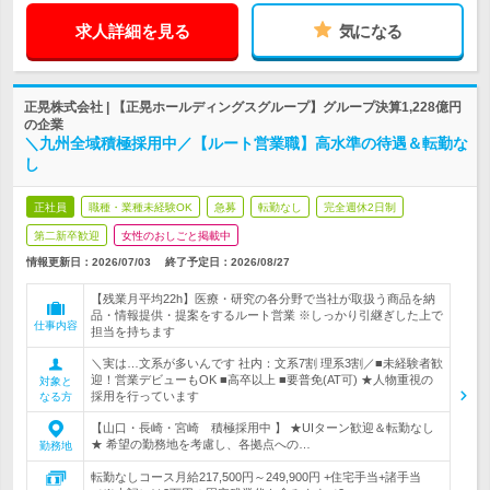
求人詳細を見る
気になる
正晃株式会社 | 【正晃ホールディングスグループ】グループ決算1,228億円
の企業
＼九州全域積極採用中／【ルート営業職】高水準の待遇＆転勤な
し
正社員
職種・業種未経験OK
急募
転勤なし
完全週休2日制
第二新卒歓迎
女性のおしごと掲載中
情報更新日：2026/07/03
終了予定日：
2026/08/27
【残業月平均22h】医療・研究の各分野で当社が取扱う商品を納
品・情報提供・提案をするルート営業 ※しっかり引継ぎした上で
仕事内容
担当を持ちます
＼実は…文系が多いんです 社内：文系7割 理系3割／■未経験者歓
迎！営業デビューもOK ■高卒以上 ■要普免(AT可) ★人物重視の
対象と
採用を行っています
なる方
【山口・長崎・宮崎 積極採用中 】 ★UIターン歓迎＆転勤なし
★ 希望の勤務地を考慮し、各拠点への…
勤務地
転勤なしコース月給217,500円～249,900円 +住宅手当+諸手当