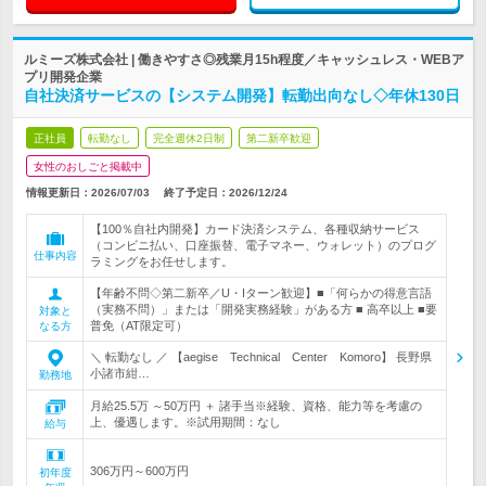
ルミーズ株式会社 | 働きやすさ◎残業月15h程度／キャッシュレス・WEBア
プリ開発企業
自社決済サービスの【システム開発】転勤出向なし◇年休130日
正社員
転勤なし
完全週休2日制
第二新卒歓迎
女性のおしごと掲載中
情報更新日：2026/07/03
終了予定日：
2026/12/24
【100％自社内開発】カード決済システム、各種収納サービス
（コンビニ払い、口座振替、電子マネー、ウォレット）のプログ
仕事内容
ラミングをお任せします。
【年齢不問◇第二新卒／U・Iターン歓迎】■「何らかの得意言語
（実務不問）」または「開発実務経験」がある方 ■ 高卒以上 ■要
対象と
普免（AT限定可）
なる方
＼ 転勤なし ／ 【aegise Technical Center Komoro】 長野県
小諸市紺…
勤務地
月給25.5万 ～50万円 ＋ 諸手当※経験、資格、能力等を考慮の
上、優遇します。※試用期間：なし
給与
306万円～600万円
初年度