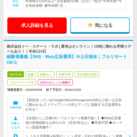
年間休日120日以上* 完全週休2日制（土日）* 祝日* 年末年始* 年
休日
休暇
次有給休暇* 慶弔休暇* 生…
求人詳細を見る
気になる
株式会社イー・ステート・ラボ | 選考はオンライン｜16時に帰れる早帰りデ
ーもあり！｜年休124日
経験者募集【SNS・Web広告運用】※土日祝休｜フルリモート
OK☆
契約社員
急募
転勤なし
学歴不問
完全週休2日制
リモートワーク可
女性のおしごと掲載中
情報更新日：2026/05/08
終了予定日：
2026/10/29
【普段使っているGoogle/Yahoo!/Instagram/LINEなど様々な広告
に携われる♪】クライアントの売上アップに貢献する広告運用を
仕事内容
お任せ！
【全国からご応募OK／フルリモート勤務可能！】◆Web広告運
用の実務経験をお持ちの方（目安3年以上）◆学歴不問 ◆オンラ
対象と
イン面接実施中！
なる方
＼ うるま市勤務＆転勤なし／ ＼在宅・出社の併用OK♪／ ＼業務