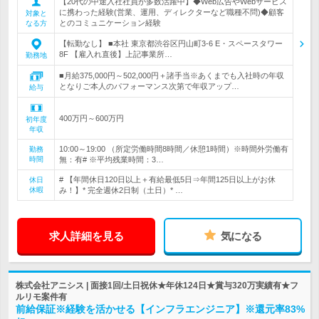
【20代の中途入社社員が多数活躍中】◆Web広告やWebサービス
に携わった経験(営業、運用、ディレクターなど職種不問)◆顧客
対象と
とのコミュニケーション経験
なる方
【転勤なし】 ■本社 東京都渋谷区円山町3-6 E・スペースタワー
8F 【雇入れ直後】上記事業所…
勤務地
■月給375,000円～502,000円＋諸手当※あくまでも入社時の年収
となりご本人のパフォーマンス次第で年収アップ…
給与
400万円～600万円
初年度
年収
10:00～19:00 （所定労働時間8時間／休憩1時間）※時間外労働有
勤務
時間
無：有# ※平均残業時間：3…
# 【年間休日120日以上＋有給最低5日⇒年間125日以上がお休
休日
休暇
み！】* 完全週休2日制（土日）* …
求人詳細を見る
気になる
株式会社アニシス | 面接1回/土日祝休★年休124日★賞与320万実績有★フ
ルリモ案件有
前給保証※経験を活かせる【インフラエンジニア】※還元率83%