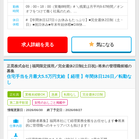
09：00～18：00（実働8時間）# ＼残業は月平均9.67時間／オン
勤務
時間
オフをつけて働く社風のため、…
# 【年間休日127日☆お休みもたっぷり】■完全週休2日制（土・
休日
休暇
日）■祝日休み■年末年始休暇■GW休…
求人詳細を見る
気になる
正晃株式会社 | 福岡限定採用／完全週休2日制(土日祝)♪将来の管理職候補の
募集
住宅手当を月最大5.5万円支給【 経理 】年間休日126日／転勤な
し
正社員
業種未経験OK
急募
転勤なし
完全週休2日制
第二新卒歓迎
女性のおしごと掲載中
情報更新日：2026/06/30
終了予定日：
2026/08/27
【経験者募集】福岡本社にて経理業務全般をお任せします◆将来
的に管理職へのキャリアパスも拓けます！
仕事内容