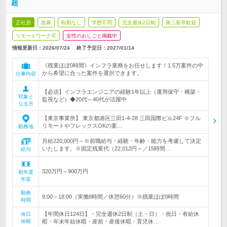
超
正社員
急募
転勤なし
学歴不問
完全週休2日制
第二新卒歓迎
リモートワーク可
女性のおしごと掲載中
情報更新日：2026/07/24
終了予定日：
2027/01/14
《残業ほぼ0時間》インフラ業務をお任せします！1.5万案件の中
から希望に合った案件を選択できます。
仕事内容
【必須】インフラエンジニアの経験1年以上（運用保守・構築・
対象と
監視など）◆20代～40代が活躍中
なる方
【東京事業所】 東京都港区三田1-4-28 三田国際ビル24F ※フル
リモートやフレックスOKの案…
勤務地
月給220,000円～※前職給与・経験・年齢・能力を考慮して決定
いたします。※固定残業代（22,012円～／15時間…
給与
320万円～900万円
初年度
年収
勤務
9:00～18:00（実働8時間／休憩60分）※残業ほぼ0時間
時間
【年間休日124日】・完全週休2日制（土・日）・祝日・有給休
休日
休暇
暇・年末年始休暇・産前・産後休暇・育児休…