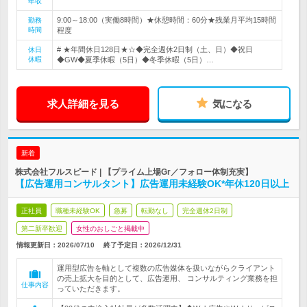
年収
9:00～18:00（実働8時間）★休憩時間：60分★残業月平均15時間
勤務
時間
程度
# ★年間休日128日★☆◆完全週休2日制（土、日）◆祝日
休日
休暇
◆GW◆夏季休暇（5日）◆冬季休暇（5日）…
求人詳細を見る
気になる
新着
株式会社フルスピード | 【プライム上場Gr／フォロー体制充実】
【広告運用コンサルタント】広告運用未経験OK*年休120日以上
正社員
職種未経験OK
急募
転勤なし
完全週休2日制
第二新卒歓迎
女性のおしごと掲載中
情報更新日：2026/07/10
終了予定日：
2026/12/31
運用型広告を軸として複数の広告媒体を扱いながらクライアント
の売上拡大を目的として、広告運用、 コンサルティング業務を担
仕事内容
っていただきます。