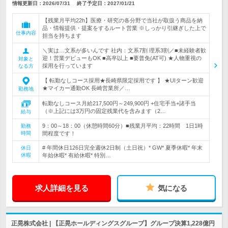
情報更新日：2026/07/31
終了予定日：
2027/01/21
【残業月平均22h】医療・研究の各分野で当社が取扱う商品を納
品・情報提供・提案をするルート営業 ※しっかり引継ぎした上で
仕事内容
担当を持ちます
＼実は…文系が多いんです 社内：文系7割 理系3割／■未経験者歓
迎！営業デビューもOK ■高卒以上 ■要普免(AT可) ★人物重視の
対象と
採用を行っています
なる方
【 転勤なしコース採用★長崎県限定採用です 】 ★UIターン歓迎
★マイカー通勤OK 長崎営業所／…
勤務地
転勤なしコース月給217,500円～249,900円 +住宅手当+諸手当
（※上記には3万円の固定残業代を含みます（2…
給与
9：00～18：00（休憩時間60分）■残業月平均：22時間 1日1時
勤務
時間
間程度です！
# 年間休日126日完全週休2日制（土日祝）* GW* 夏季休暇* 年末
休日
休暇
年始休暇* 有給休暇* 特別…
求人詳細を見る
気になる
正晃株式会社 | 【正晃ホールディングスグループ】グループ決算1,228億円