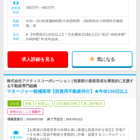
300万円～480万円
初年度
年収
9:00～18:45(実働8時間)※休憩時間：1時間45分※時間外労働有
勤務
時間
無：有
# 【年間休日120日以上】* 完全週休2日制(土日)* 祝日* 有給休暇*
休日
休暇
GW休暇* 年末年始休…
求人詳細を見る
気になる
株式会社アクティスコーポレーション | 投資家の資産形成を構造的に支援す
る不動産専門組織
マネージャー候補採用【投資用不動産仲介】★年休130日以上
正社員
急募
転勤なし
完全週休2日制
第二新卒歓迎
女性のおしごと掲載中
情報更新日：2026/07/28
終了予定日：
2027/01/11
【お客様の資産背景や目標を基に最適な投資方針を策定】市場デ
ータを基に収益不動産を客観的に評価・提案するコンサルティン
仕事内容
グ業務をお任せ。