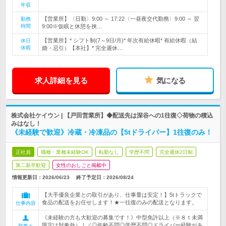
年収
【営業所】〈日勤〉9:00 ～ 17:22〈一昼夜交代勤務〉9:00 ～ 翌
勤務
時間
9:00※仮眠と休憩を挟…
【営業所】* シフト制(7～9日/月)* 年次有給休暇* 有給休暇（結
休日
休暇
婚・忌引）【本社】* 完全週休…
求人詳細を見る
気になる
株式会社ケイウン | 【戸田営業所】◆配送先は深谷への1往復◇荷物の積込
みはなし！
《未経験で歓迎》冷蔵・冷凍品の【5tドライバー】1往復のみ！
正社員
職種・業種未経験OK
転勤なし
学歴不問
完全週休2日制
第二新卒歓迎
女性のおしごと掲載中
情報更新日：2026/06/23
終了予定日：
2026/08/24
【大手優良企業との取引があり、仕事量は安定！】5tトラックで
食品の配送をお任せします！★一往復のみの配送となります。
仕事内容
《未経験の方も大歓迎の募集です！》中型免許以上（※８ｔ未満
限定は対象外）！／◎年齢不問◎学歴不問◎ドライバー経験があ
対象と