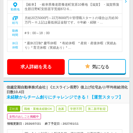
【岐阜】 ・岐阜県養老郡養老町室原10番地 【滋賀】 ・滋賀県蒲
生郡日野町安部居字荒堀872-6…
勤務地
月給20万5000円～22万8000円※管理職スタートの場合は月給30
万円～※上記は最低保証金額です。※年齢・経験・…
給与
勤務
# 9：00～18：00
時間
* 週休2日制* 慶弔休暇 * 有給休暇 * 産前・産後休暇（実績あ
休日
休暇
り）* 育児休暇（実績あり）* …
求人詳細を見る
気になる
信越定期自動車株式会社 | 《エスライン長野》借上げ社宅あり/平均有給消化
日数10.4日
未経験からチーム創りにチャレンジできる！【運営スタッフ】
正社員
職種・業種未経験OK
急募
学歴不問
第二新卒歓迎
女性のおしごと掲載中
情報更新日：2026/07/21
終了予定日：
2027/01/11