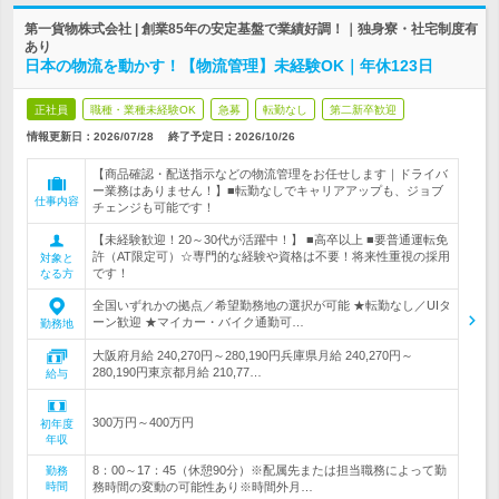
第一貨物株式会社 | 創業85年の安定基盤で業績好調！｜独身寮・社宅制度有
あり
日本の物流を動かす！【物流管理】未経験OK｜年休123日
正社員
職種・業種未経験OK
急募
転勤なし
第二新卒歓迎
情報更新日：2026/07/28
終了予定日：
2026/10/26
【商品確認・配送指示などの物流管理をお任せします｜ドライバ
ー業務はありません！】■転勤なしでキャリアアップも、ジョブ
仕事内容
チェンジも可能です！
【未経験歓迎！20～30代が活躍中！】 ■高卒以上 ■要普通運転免
許（AT限定可）☆専門的な経験や資格は不要！将来性重視の採用
対象と
です！
なる方
全国いずれかの拠点／希望勤務地の選択が可能 ★転勤なし／UIタ
ーン歓迎 ★マイカー・バイク通勤可…
勤務地
大阪府月給 240,270円～280,190円兵庫県月給 240,270円～
280,190円東京都月給 210,77…
給与
300万円～400万円
初年度
年収
8：00～17：45（休憩90分）※配属先または担当職務によって勤
勤務
時間
務時間の変動の可能性あり※時間外月…