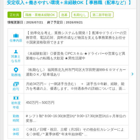
安定収入＋働きやすい環境＋未経験OK【 事務職（配車など）】
正社員
職種・業種未経験OK
急募
転勤なし
第二新卒歓迎
情報更新日：2026/07/21
終了予定日：
2026/09/21
【 効率化を考え、業務システムを開発！】配車やドライバーの労
務管理、電話応対、資料作成など物流を支える事務業務をお任せ
仕事内容
※国家資格取得できます
《未経験歓迎》◎要普免 ◎PCスキル ★ドライバーや営業など異
対象と
業種からの転職も大歓迎 ★男性活躍中
なる方
《転勤なし》 福岡県北九州市門司区大字田野浦999-6 ※マイカー
通勤ＯＫ／駐車場あり
勤務地
月給34万円～（一律諸手当含む） + 諸手当※年齢、経験、能
力を考慮の上、優遇します。※待遇条件の詳細については、面…
給与
450万円～500万円
初年度
年収
# シフト制* 8:00~16:30(休憩1h)* 9:00~17:30(休憩1h)1ヶ月単位の
勤務
時間
変形…
◇休日／日曜・祝日、土曜（月2回）その他会社カレンダーによ
休日
休暇
る◇休暇／* 夏季休暇* 年末年始休暇* …