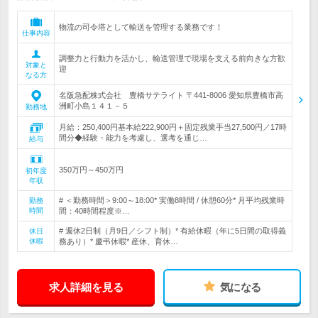
物流の司令塔として輸送を管理する業務です！
仕事内容
調整力と行動力を活かし、輸送管理で現場を支える前向きな方歓
対象と
迎
なる方
名阪急配株式会社 豊橋サテライト 〒441-8006 愛知県豊橋市高
洲町小島１４１－５
勤務地
月給：250,400円基本給222,900円＋固定残業手当27,500円／17時
間分◆経験・能力を考慮し、選考を通じ…
給与
350万円～450万円
初年度
年収
# ＜勤務時間＞9:00～18:00* 実働8時間 / 休憩60分* 月平均残業時
勤務
時間
間：40時間程度※…
# 週休2日制（月9日／シフト制）* 有給休暇（年に5日間の取得義
休日
休暇
務あり）* 慶弔休暇* 産休、育休…
求人詳細を見る
気になる