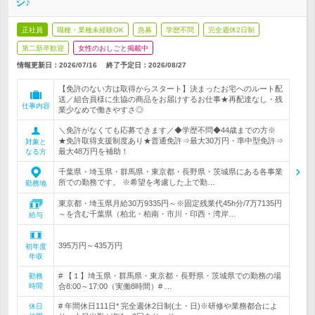
シ♪
正社員
職種・業種未経験OK
急募
学歴不問
完全週休2日制
第二新卒歓迎
女性のおしごと掲載中
情報更新日：2026/07/16
終了予定日：
2026/08/27
【免許のない方は取得からスタート】決まったお宅へのルート配
送／組合員様に生協の商品をお届けするお仕事★再配達なし・残
仕事内容
業少なめで働きやすさ◎
＼免許がなくても応募できます／◆学歴不問◆44歳までの方※
★免許取得支援制度あり★普通免許⇒最大30万円・準中型免許⇒
対象と
最大48万円を補助！
なる方
千葉県・埼玉県・群馬県・東京都・長野県・茨城県にある各事業
所での勤務です。 ※希望を考慮した上で勤…
勤務地
東京都・埼玉県月給30万9335円～※固定残業代45h分/7万7135円
～を含む千葉県（柏北・柏南・市川・印西・湾岸…
給与
395万円～435万円
初年度
年収
# 【１】埼玉県・群馬県・東京都・長野県・茨城県での勤務の場
勤務
時間
合8:00～17:00（実働8時間）# …
# 年間休日111日* 完全週休2日制(土・日)※研修や業務都合によ
休日