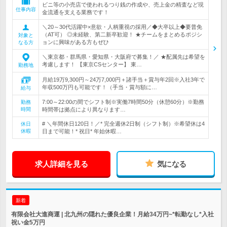
ビニ等の小売店で使われるつり銭の作成や、売上金の精査など現
仕事内容
金流通を支える業務です！
＼20～30代活躍中×意欲・人柄重視の採用／◆大卒以上◆要普免
（AT可） ◎未経験、第二新卒歓迎！ ★チームをまとめるポジシ
対象と
ョンに興味がある方もぜひ
なる方
＼東京都・群馬県・愛知県・大阪府で募集！／ ★配属先は希望を
考慮します！ 【東京CSセンター】 東…
勤務地
月給19万9,300円～24万7,000円＋諸手当＋賞与年2回※入社3年で
年収500万円も可能です！（手当・賞与額に…
給与
7:00～22:00の間でシフト制※実働7時間50分（休憩60分）※勤務
勤務
時間
時間帯は拠点により異なります…
# ＼年間休日120日！／* 完全週休2日制（シフト制）※希望休は4
休日
休暇
日まで可能！* 祝日* 年始休暇…
求人詳細を見る
気になる
新着
有限会社大進商運 | 北九州の隠れた優良企業！月給34万円~*転勤なし*入社
祝い金5万円