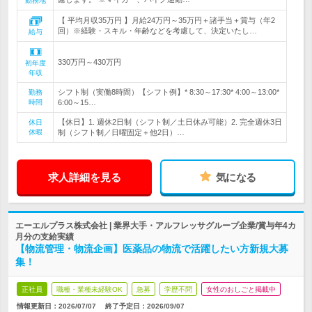
勤務地
【 平均月収35万円 】月給24万円～35万円＋諸手当＋賞与（年2
回）※経験・スキル・年齢などを考慮して、決定いたし…
給与
330万円～430万円
初年度
年収
シフト制（実働8時間）【シフト例】* 8:30～17:30* 4:00～13:00*
勤務
時間
6:00～15…
【休日】1. 週休2日制（シフト制／土日休み可能）2. 完全週休3日
休日
休暇
制（シフト制／日曜固定＋他2日）…
求人詳細を見る
気になる
エーエルプラス株式会社 | 業界大手・アルフレッサグループ企業/賞与年4カ
月分の支給実績
【物流管理・物流企画】医薬品の物流で活躍したい方新規大募
集！
正社員
職種・業種未経験OK
急募
学歴不問
女性のおしごと掲載中
情報更新日：2026/07/07
終了予定日：
2026/09/07