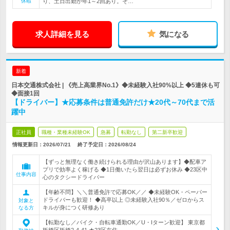
休暇
り、土日出勤が年1～2回あり。そ…
求人詳細を見る
気になる
新着
日本交通株式会社 | 《売上高業界No.1》◆未経験入社90%以上 ◆5連休も可
◆面接1回
【ドライバー】★応募条件は普通免許だけ★20代～70代まで活
躍中
正社員
職種・業種未経験OK
急募
転勤なし
第二新卒歓迎
情報更新日：2026/07/21
終了予定日：
2026/08/24
【ずっと無理なく働き続けられる理由が沢山あります】◆配車ア
プリで効率よく稼げる ◆1日働いたら翌日は必ずお休み ◆23区中
仕事内容
心のタクシードライバー
【年齢不問】＼＼普通免許で応募OK／／ ◆未経験OK・ペーパー
ドライバーも歓迎！ ◆高卒以上 ◎未経験入社90％／ゼロからス
対象と
キルが身につく研修あり
なる方
【転勤なし／バイク・自転車通勤OK／U・Iターン歓迎】 東京都