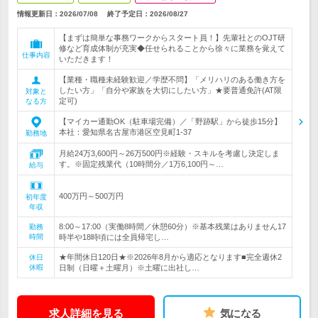
情報更新日：2026/07/08
終了予定日：
2026/08/27
【まずは簡単な事務ワークからスタート員！】先輩社とのOJT研
修など育成体制が充実◆任せられることから徐々に業務を覚えて
仕事内容
いただきます！
【業種・職種未経験歓迎／学歴不問】「メリハリのある働き方を
したい方」「自分や家族を大切にしたい方」★要普通免許(AT限
対象と
定可)
なる方
【マイカー通勤OK（駐車場完備）／「野跡駅」から徒歩15分】
本社：愛知県名古屋市港区空見町1-37
勤務地
月給24万3,600円～26万500円※経験・スキルを考慮し決定しま
す。※固定残業代（10時間分／1万6,100円～…
給与
400万円～500万円
初年度
年収
8:00～17:00（実働8時間／休憩60分）※基本残業はありません17
勤務
時間
時半や18時頃には全員帰宅し…
★年間休日120日★※2026年8月から適応となります■完全週休2
休日
休暇
日制（日曜＋土曜月）※土曜に出社し…
求人詳細を見る
気になる