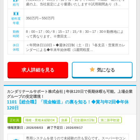
慮の上、当社規定により優遇いたします※試用期間あり（3…
給与
350万円～550万円
初年度
年収
8：00～17：00／8：15～17：15／8：30～17：30※勤務地によ
勤務
時間
って異なります。※豊田支…
＜年間休日110日＞◆週休2日制（土・日）└各支店・営業所カレ
休日
休暇
ンダーによる◆年末年始休暇（1週間程度…
求人詳細を見る
気になる
カンダリテールサポート株式会社 | 年休120日で長期休暇も可能。上場企業
グループの安定環境！
1101【総合職】「現金輸送」の裏を知る！◆賞与年2回◆年休
120日
正社員
職種・業種未経験OK
急募
完全週休2日制
第二新卒歓迎
情報更新日：2026/08/03
終了予定日：
2026/09/17
専用システムを使うので未経験の方も安心です。スーパーやコン