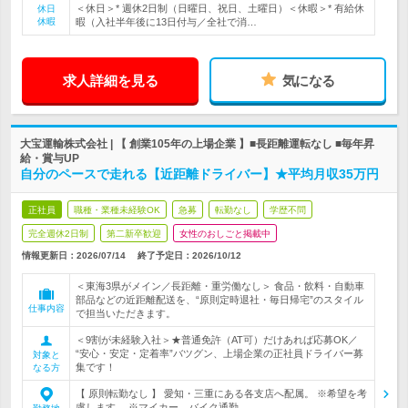
＜休日＞* 週休2日制（日曜日、祝日、土曜日）＜休暇＞* 有給休
休日
休暇
暇（入社半年後に13日付与／全社で消…
求人詳細を見る
気になる
大宝運輸株式会社 | 【 創業105年の上場企業 】■長距離運転なし ■毎年昇
給・賞与UP
自分のペースで走れる【近距離ドライバー】★平均月収35万円
正社員
職種・業種未経験OK
急募
転勤なし
学歴不問
完全週休2日制
第二新卒歓迎
女性のおしごと掲載中
情報更新日：2026/07/14
終了予定日：
2026/10/12
＜東海3県がメイン／長距離・重労働なし＞ 食品・飲料・自動車
部品などの近距離配送を、“原則定時退社・毎日帰宅”のスタイル
仕事内容
で担当いただきます。
＜9割が未経験入社＞★普通免許（AT可）だけあれば応募OK／
“安心・安定・定着率”バツグン、上場企業の正社員ドライバー募
対象と
集です！
なる方
【 原則転勤なし 】 愛知・三重にある各支店へ配属。 ※希望を考
慮します。 ※マイカー、バイク通勤…