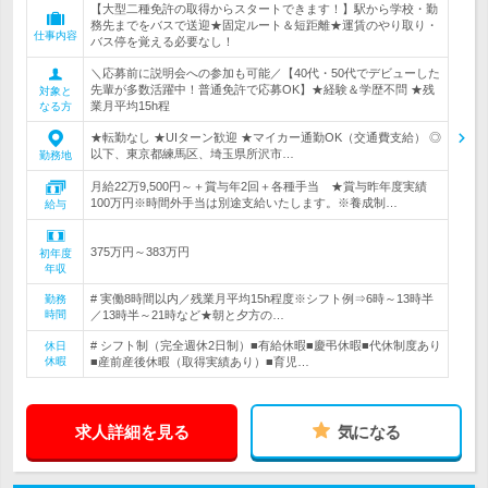
【大型二種免許の取得からスタートできます！】駅から学校・勤
務先までをバスで送迎★固定ルート＆短距離★運賃のやり取り・
仕事内容
バス停を覚える必要なし！
＼応募前に説明会への参加も可能／【40代・50代でデビューした
先輩が多数活躍中！普通免許で応募OK】★経験＆学歴不問 ★残
対象と
業月平均15h程
なる方
★転勤なし ★UIターン歓迎 ★マイカー通勤OK（交通費支給） ◎
以下、東京都練馬区、埼玉県所沢市…
勤務地
月給22万9,500円～＋賞与年2回＋各種手当 ★賞与昨年度実績
100万円※時間外手当は別途支給いたします。※養成制…
給与
375万円～383万円
初年度
年収
# 実働8時間以内／残業月平均15h程度※シフト例⇒6時～13時半
勤務
時間
／13時半～21時など★朝と夕方の…
# シフト制（完全週休2日制）■有給休暇■慶弔休暇■代休制度あり
休日
休暇
■産前産後休暇（取得実績あり）■育児…
求人詳細を見る
気になる