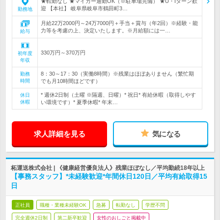
★転勤なし ★マイカー通勤OK（※駐車場完備） ★U・Iターン歓
迎 【本社】 岐阜県岐阜市鶴田町3…
勤務地
月給22万2000円～24万7000円＋手当＋賞与（年2回）※経験・能
力等を考慮の上、決定いたします。※月給額には一…
給与
330万円～370万円
初年度
年収
8：30～17：30（実働8時間）※残業はほぼありません（繁忙期
勤務
時間
でも月10時間ほどです）
* 週休2日制（土曜 ※隔週、日曜）* 祝日* 有給休暇（取得しやす
休日
休暇
い環境です）* 夏季休暇* 年末…
求人詳細を見る
気になる
柘運送株式会社 | 《健康経営優良法人》残業ほぼなし／平均勤続18年以上
【事務スタッフ】*未経験歓迎*年間休日120日／平均有給取得15
日
正社員
職種・業種未経験OK
急募
転勤なし
学歴不問
完全週休2日制
第二新卒歓迎
女性のおしごと掲載中