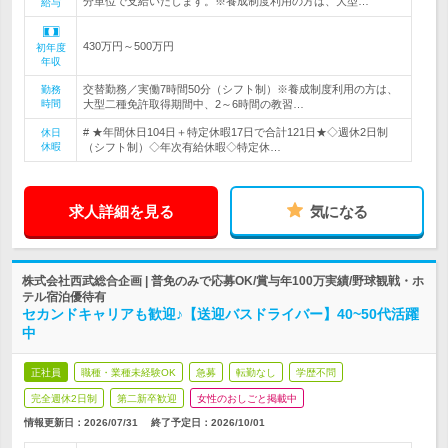
分単位で支給いたします。※養成制度利用の方は、大型…
給与
430万円～500万円
初年度
年収
交替勤務／実働7時間50分（シフト制）※養成制度利用の方は、
勤務
時間
大型二種免許取得期間中、2～6時間の教習…
# ★年間休日104日＋特定休暇17日で合計121日★◇週休2日制
休日
休暇
（シフト制）◇年次有給休暇◇特定休…
求人詳細を見る
気になる
株式会社西武総合企画 | 普免のみで応募OK/賞与年100万実績/野球観戦・ホ
テル宿泊優待有
セカンドキャリアも歓迎♪【送迎バスドライバー】40~50代活躍
中
正社員
職種・業種未経験OK
急募
転勤なし
学歴不問
完全週休2日制
第二新卒歓迎
女性のおしごと掲載中
情報更新日：2026/07/31
終了予定日：
2026/10/01