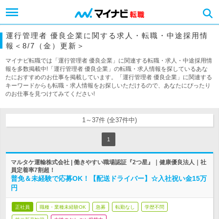
運行管理者 優良企業に関する求人・転職・中途採用情
報＜8/7（金）更新＞
マイナビ転職では「運行管理者 優良企業」に関連する転職・求人・中途採用情
報を多数掲載中!「運行管理者 優良企業」の転職・求人情報を探しているあな
たにおすすめのお仕事を掲載しています。「運行管理者 優良企業」に関連する
キーワードからも転職・求人情報をお探しいただけるので、あなたにぴったり
のお仕事を見つけてみてください!
1～37件 (全37件中)
1
マルタケ運輸株式会社 | 働きやすい職場認証『2つ星』｜健康優良法人｜社
員定着率7割超！
普免＆未経験で応募OK！【配送ドライバー】☆入社祝い金15万
円
正社員
職種・業種未経験OK
急募
転勤なし
学歴不問