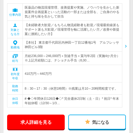
医薬品の物流現場管理、改善提案や実施、ノウハウを生かした新
規案件企画提案といった活動の一部または全部を、ご自身のやる
仕事内容
気と持ち味を生かして担当
【未経験者大歓迎／もちろん物流経験者も歓迎／現場最前線派も
サポート派も大歓迎／現場管理を軸に活躍したい方／改善や新提
対象と
案に挑戦したい方】
なる方
【本社】 東京都千代田区内神田一丁目12番地1号 アルフレッサ
神田ビル3階
勤務地
月給236,000～246,000円＋別途手当＋賞与年2回（実施4か月分）
※上記月給額には、ナショナル手当（8,00…
給与
410万円～440万円
初年度
年収
勤務
8：30～17：30（休憩1時間）※残業は月10～20時間程度です。
時間
# ◆◇年間休日126日◆◇* 完全週休2日制（土・日）* 祝日* 年末
休日
休暇
年始休暇（12/30～1/3…
求人詳細を見る
気になる