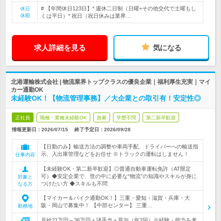
# 【年間休日123日】* 週休二日制（日曜+その他交代で土曜もし
休日
休暇
くは平日）* 祝日（祝日休みは業界…
求人詳細を見る
気になる
北港運輸株式会社 | 物流業界トップクラスの優良企業｜福利厚生充実｜マイ
カー通勤OK
未経験OK！【物流管理事務】／大企業との取引有！安定性◎
正社員
職種・業種未経験OK
急募
学歴不問
第二新卒歓迎
情報更新日：2026/07/15
終了予定日：
2026/09/28
【日勤のみ】輸送方法の調整や車両手配、ドライバーへの輸送指
示、入出庫管理などをお任せ ※トラックの運転はしません！
仕事内容
【未経験OK・第二新卒歓迎】◎普通自動車運転免許（AT限定
可）◆安定企業で、世の中に必要な“物流”の知識やスキルが身に
対象と
つけたい方 ◆スキルも不問
なる方
【マイカー＆バイク通勤OK！】三重・愛知・滋賀・兵庫・大
阪・岡山で募集中！ 【中部センター】 三重…
勤務地
月給21万円～36万円＋諸手当＋賞与（年2回）※経験・能力を考