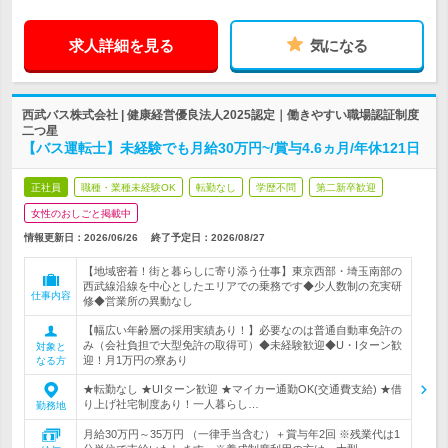
求人詳細を見る
気になる
西武バス株式会社 | 健康経営優良法人2025認定｜働きやすい職場認証制度
二つ星
【バス運転士】未経験でも月給30万円~/賞与4.6ヵ月/年休121日
正社員
職種・業種未経験OK
転勤なし
学歴不問
第二新卒歓迎
女性のおしごと掲載中
情報更新日：2026/06/26
終了予定日：
2026/08/27
【地域密着！街と暮らしに寄り添う仕事】東京西部・埼玉南部の
西武線沿線を中心としたエリアでの乗務です◆少人数制の充実研
仕事内容
修◆営業所の異動なし
【幅広い年齢層の採用実績あり！】必要なのは普通自動車免許の
み（会社負担で大型免許の取得可）◆未経験歓迎◆U・Iターン歓
対象と
迎！月1万円の寮あり
なる方
★転勤なし ★UIターン歓迎 ★マイカー通勤OK(交通費支給) ★借
り上げ社宅制度あり！一人暮らし…
勤務地
月給30万円～35万円 （一律手当含む）＋賞与年2回 ※残業代は1