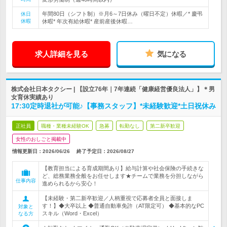
年間80日（シフト制）※月6～7日休み（曜日不定）休暇／* 慶弔
休日
休暇
休暇* 年次有給休暇* 産前産後休暇…
求人詳細を見る
気になる
株式会社日本タクシー | 【設立76年｜7年連続「健康経営優良法人」】＊男
女育休実績あり
17:30定時退社が可能♪【事務スタッフ】*未経験歓迎*土日祝休み
正社員
職種・業種未経験OK
急募
転勤なし
第二新卒歓迎
女性のおしごと掲載中
情報更新日：2026/06/26
終了予定日：
2026/08/27
【教育担当による育成期間あり】給与計算や社会保険の手続きな
ど、総務業務全般をお任せします★チームで業務を分担しながら
仕事内容
進められるから安心！
【未経験・第二新卒歓迎／人柄重視で応募者全員と面接しま
す！】◆大卒以上 ◆普通自動車免許（AT限定可） ◆基本的なPC
対象と
スキル（Word・Excel）
なる方