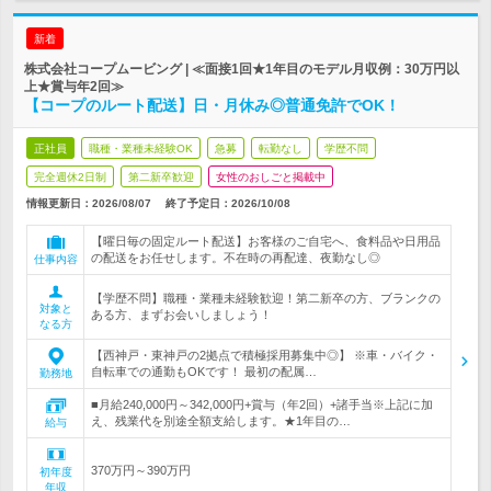
新着
株式会社コープムービング | ≪面接1回★1年目のモデル月収例：30万円以
上★賞与年2回≫
【コープのルート配送】日・月休み◎普通免許でOK！
正社員
職種・業種未経験OK
急募
転勤なし
学歴不問
完全週休2日制
第二新卒歓迎
女性のおしごと掲載中
情報更新日：2026/08/07
終了予定日：
2026/10/08
【曜日毎の固定ルート配送】お客様のご自宅へ、食料品や日用品
の配送をお任せします。不在時の再配達、夜勤なし◎
仕事内容
【学歴不問】職種・業種未経験歓迎！第二新卒の方、ブランクの
対象と
ある方、まずお会いしましょう！
なる方
【西神戸・東神戸の2拠点で積極採用募集中◎】 ※車・バイク・
自転車での通勤もOKです！ 最初の配属…
勤務地
■月給240,000円～342,000円+賞与（年2回）+諸手当※上記に加
え、残業代を別途全額支給します。★1年目の…
給与
370万円～390万円
初年度
年収