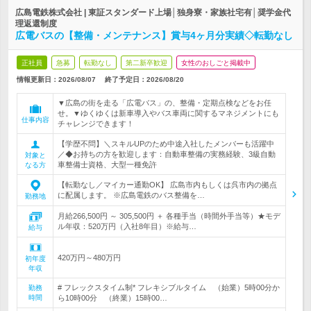
広島電鉄株式会社 | 東証スタンダード上場│独身寮・家族社宅有│奨学金代
理返還制度
広電バスの【整備・メンテナンス】賞与4ヶ月分実績◇転勤なし
正社員
急募
転勤なし
第二新卒歓迎
女性のおしごと掲載中
情報更新日：2026/08/07
終了予定日：
2026/08/20
▼広島の街を走る「広電バス」の、整備・定期点検などをお任
せ。▼ゆくゆくは新車導入やバス車両に関するマネジメントにも
仕事内容
チャレンジできます！
【学歴不問】＼スキルUPのため中途入社したメンバーも活躍中
／◆お持ちの方を歓迎します：自動車整備の実務経験、3級自動
対象と
車整備士資格、大型一種免許
なる方
【転勤なし／マイカー通勤OK】 広島市内もしくは呉市内の拠点
に配属します。 ※広島電鉄のバス整備を…
勤務地
月給266,500円 ～ 305,500円 ＋ 各種手当（時間外手当等）★モデ
ル年収：520万円（入社8年目）※給与…
給与
420万円～480万円
初年度
年収
# フレックスタイム制* フレキシブルタイム （始業）5時00分か
勤務
時間
ら10時00分 （終業）15時00…