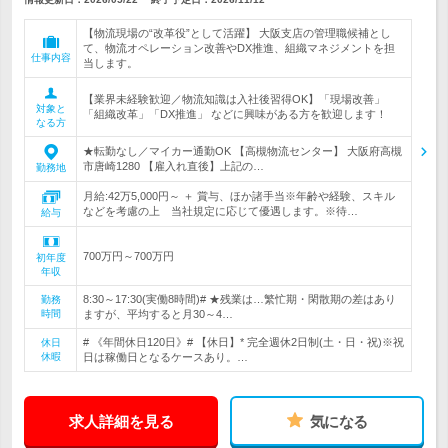
【物流現場の“改革役”として活躍】 大阪支店の管理職候補とし
て、物流オペレーション改善やDX推進、組織マネジメントを担
仕事内容
当します。
【業界未経験歓迎／物流知識は入社後習得OK】「現場改善」
対象と
「組織改革」「DX推進」 などに興味がある方を歓迎します！
なる方
★転勤なし／マイカー通勤OK 【高槻物流センター】 大阪府高槻
市唐崎1280 【雇入れ直後】上記の…
勤務地
月給:42万5,000円～ ＋ 賞与、ほか諸手当※年齢や経験、スキル
などを考慮の上 当社規定に応じて優遇します。※待…
給与
700万円～700万円
初年度
年収
8:30～17:30(実働8時間)# ★残業は…繁忙期・閑散期の差はあり
勤務
時間
ますが、平均すると月30～4…
# 《年間休日120日》# 【休日】* 完全週休2日制(土・日・祝)※祝
休日
休暇
日は稼働日となるケースあり。…
求人詳細を見る
気になる