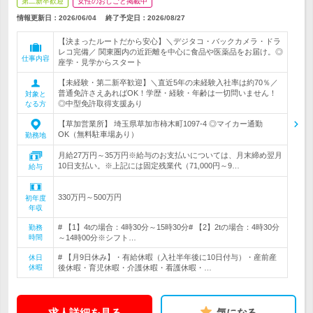
第二新卒歓迎
女性のおしごと掲載中
情報更新日：2026/06/04
終了予定日：
2026/08/27
【決まったルートだから安心】＼デジタコ・バックカメラ・ドラ
レコ完備／ 関東圏内の近距離を中心に食品や医薬品をお届け。◎
仕事内容
座学・見学からスタート
【未経験・第二新卒歓迎】＼直近5年の未経験入社率は約70％／
普通免許さえあればOK！学歴・経験・年齢は一切問いません！
対象と
◎中型免許取得支援あり
なる方
【草加営業所】 埼玉県草加市柿木町1097-4 ◎マイカー通勤
OK（無料駐車場あり）
勤務地
月給27万円～35万円※給与のお支払いについては、月末締め翌月
10日支払い。※上記には固定残業代（71,000円～9…
給与
330万円～500万円
初年度
年収
# 【1】4tの場合：4時30分～15時30分# 【2】2tの場合：4時30分
勤務
時間
～14時00分※シフト…
# 【月9日休み】・有給休暇（入社半年後に10日付与）・産前産
休日
休暇
後休暇・育児休暇・介護休暇・看護休暇・…
求人詳細を見る
気になる