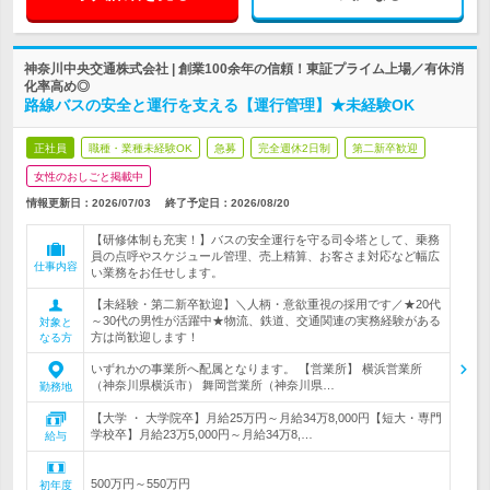
神奈川中央交通株式会社 | 創業100余年の信頼！東証プライム上場／有休消
化率高め◎
路線バスの安全と運行を支える【運行管理】★未経験OK
正社員
職種・業種未経験OK
急募
完全週休2日制
第二新卒歓迎
女性のおしごと掲載中
情報更新日：2026/07/03
終了予定日：
2026/08/20
【研修体制も充実！】バスの安全運行を守る司令塔として、乗務
員の点呼やスケジュール管理、売上精算、お客さま対応など幅広
仕事内容
い業務をお任せします。
【未経験・第二新卒歓迎】＼人柄・意欲重視の採用です／★20代
～30代の男性が活躍中★物流、鉄道、交通関連の実務経験がある
対象と
方は尚歓迎します！
なる方
いずれかの事業所へ配属となります。 【営業所】 横浜営業所
（神奈川県横浜市） 舞岡営業所（神奈川県…
勤務地
【大学 ・ 大学院卒】月給25万円～月給34万8,000円【短大・専門
学校卒】月給23万5,000円～月給34万8,…
給与
500万円～550万円
初年度