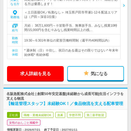
る方は優遇します！
なる方
＜土日面接OK／転勤なし＞ 埼玉県戸田市早瀬1-12-6 配送エリア
は（戸田～深谷1往復）
勤務地
月給： 38万1,600円～※皆勤手当、無事故手当、みなし残業10時
間/15,000円を含む※みなし残業時間以上の残…
給与
勤務
19:30～6:301年単位の変形労働時間制（週平均40時間以内）
時間
* 週休制（日）※但し、祝日のある週はその限りではない* 年末年
休日
休暇
始休暇* 有給休暇
求人詳細を見る
気になる
名阪急配株式会社 | 創業50年安定基盤|未経験から成長可能|生活インフラを
支える物流
【輸送管理スタッフ】未経験OK！／食品物流を支える配車管理
正社員
職種・業種未経験OK
急募
学歴不問
第二新卒歓迎
女性のおしごと掲載中
情報更新日：2026/07/21
終了予定日：
2027/01/11