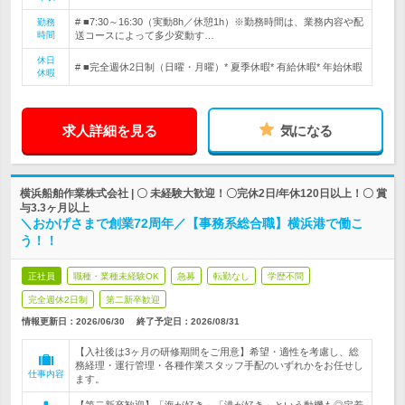
# ■7:30～16:30（実動8h／休憩1h）※勤務時間は、業務内容や配
勤務
時間
送コースによって多少変動す…
休日
# ■完全週休2日制（日曜・月曜）* 夏季休暇* 有給休暇* 年始休暇
休暇
求人詳細を見る
気になる
横浜船舶作業株式会社 | 〇 未経験大歓迎！〇完休2日/年休120日以上！〇 賞
与3.3ヶ月以上
＼おかげさまで創業72周年／【事務系総合職】横浜港で働こ
う！！
正社員
職種・業種未経験OK
急募
転勤なし
学歴不問
完全週休2日制
第二新卒歓迎
情報更新日：2026/06/30
終了予定日：
2026/08/31
【入社後は3ヶ月の研修期間をご用意】希望・適性を考慮し、総
務経理・運行管理・各種作業スタッフ手配のいずれかをお任せし
仕事内容
ます。
【第二新卒歓迎】「海が好き」「港が好き」という動機も◎定着