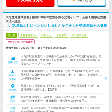
大分交通株式会社 | 創業130年の歴史を誇る交通インフラ企業★健康経営優
良法人認証
【バス運転士】にヘンシンしませんか？★大分交通運転手大募集
正社員
業種未経験OK
転勤なし
学歴不問
第二新卒歓迎
女性のおしごと掲載中
情報更新日：2026/07/24
終了予定日：
2026/09/24
≪免許取得制度◎≫地域住民の足を支えるバスの運行をお任せ|充
実の研修制度・先輩運転士がサポート！将来は高速バスや運行管
仕事内容
理者へステップアップ★
【運転体験会実施中♪】バスの運転に少しでも興味のある方（学
歴不問・未経験者大歓迎）|安定企業で安心して働く！他業種から
対象と
の転職者多数★
なる方
配属される営業所は以下の二つです。 【大分営業所】 住所：大
分市豊海4-1994-151 【別府営…
勤務地
月給200,600円～＋諸手当＋賞与（年2回）| 平均月収：約27～
42万円程★時間外・休日出勤・乗務手当等の各種手…
給与
5時00分から23時00分までの時間内にて7時間程度※1ヵ月単位の
勤務
時間
変形労働制（週40時間以内）