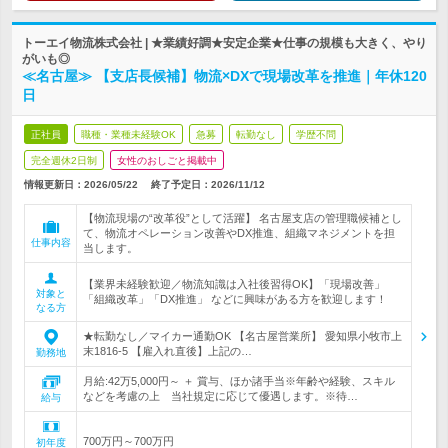
トーエイ物流株式会社 | ★業績好調★安定企業★仕事の規模も大きく、やり
がいも◎
≪名古屋≫ 【支店長候補】物流×DXで現場改革を推進｜年休120
日
正社員
職種・業種未経験OK
急募
転勤なし
学歴不問
完全週休2日制
女性のおしごと掲載中
情報更新日：2026/05/22
終了予定日：
2026/11/12
【物流現場の“改革役”として活躍】 名古屋支店の管理職候補とし
て、物流オペレーション改善やDX推進、組織マネジメントを担
仕事内容
当します。
【業界未経験歓迎／物流知識は入社後習得OK】「現場改善」
対象と
「組織改革」「DX推進」 などに興味がある方を歓迎します！
なる方
★転勤なし／マイカー通勤OK 【名古屋営業所】 愛知県小牧市上
末1816-5 【雇入れ直後】上記の…
勤務地
月給:42万5,000円～ ＋ 賞与、ほか諸手当※年齢や経験、スキル
などを考慮の上 当社規定に応じて優遇します。※待…
給与
700万円～700万円
初年度