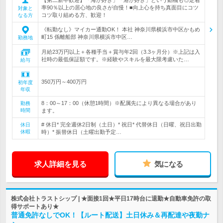
率90％以上の居心地の良さが自慢！■向上心を持ち真面目にコツ
対象と
コツ取り組める方、歓迎！
なる方
《転勤なし》マイカー通勤OK！ 本社 神奈川県横浜市中区かもめ
町15 係離船部 神奈川県横浜市中区…
勤務地
月給23万円以上＋各種手当＋賞与年2回（3.3ヶ月分）※上記は入
社時の最低保証額です。※経験やスキルを最大限考慮いた…
給与
350万円～400万円
初年度
年収
8：00～17：00（休憩1時間）※配属先により異なる場合があり
勤務
時間
ます。
# 休日* 完全週休2日制（土日）* 祝日* 代替休日（日曜、祝日出勤
休日
休暇
時）* 振替休日（土曜出勤予定…
求人詳細を見る
気になる
株式会社トラストシップ | ★面接1回★平日17時台に退勤★自動車免許の取
得サポートあり★
普通免許なしでOK！【ルート配送】土日休み＆再配達や夜勤ナ