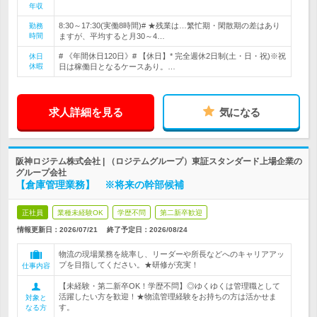
年収
8:30～17:30(実働8時間)# ★残業は…繁忙期・閑散期の差はあり
勤務
時間
ますが、平均すると月30～4…
# 《年間休日120日》# 【休日】* 完全週休2日制(土・日・祝)※祝
休日
休暇
日は稼働日となるケースあり。…
求人詳細を見る
気になる
阪神ロジテム株式会社 | （ロジテムグループ）東証スタンダード上場企業の
グループ会社
【倉庫管理業務】 ※将来の幹部候補
正社員
業種未経験OK
学歴不問
第二新卒歓迎
情報更新日：2026/07/21
終了予定日：
2026/08/24
物流の現場業務を統率し、リーダーや所長などへのキャリアアッ
プを目指してください。★研修が充実！
仕事内容
【未経験・第二新卒OK！学歴不問】◎ゆくゆくは管理職として
活躍したい方を歓迎！★物流管理経験をお持ちの方は活かせま
対象と
す。
なる方