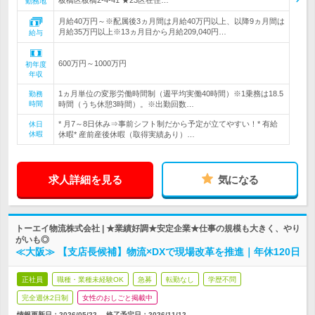
板橋区板橋2‐4‐41 ★23区在住…
勤務地
月給40万円～※配属後3ヵ月間は月給40万円以上、以降9ヵ月間は
月給35万円以上※13ヵ月目から月給209,040円…
給与
600万円～1000万円
初年度
年収
1ヵ月単位の変形労働時間制（週平均実働40時間）※1乗務は18.5
勤務
時間
時間（うち休憩3時間）。※出勤回数…
* 月7～8日休み⇒事前シフト制だから予定が立てやすい！* 有給
休日
休暇
休暇* 産前産後休暇（取得実績あり）…
求人詳細を見る
気になる
トーエイ物流株式会社 | ★業績好調★安定企業★仕事の規模も大きく、やり
がいも◎
≪大阪≫ 【支店長候補】物流×DXで現場改革を推進｜年休120日
正社員
職種・業種未経験OK
急募
転勤なし
学歴不問
完全週休2日制
女性のおしごと掲載中
情報更新日：2026/05/22
終了予定日：
2026/11/12