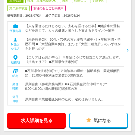
業務委託
職種・業種未経験OK
急募
転勤なし
学歴不問
第二新卒歓迎
女性のおしごと掲載中
情報更新日：2026/07/24
終了予定日：
2026/09/24
【人を乗せるだけじゃない、安心を届ける仕事】■健診車の運転
などを通じて、人々の健康と暮らしを支えるドライバー業務
仕事内容
【未経験者OK｜60代・70代の方も多数活躍中♪】■年齢不問・学
歴不問 ■「大型自動車免許」または「大型二種免許」のいずれか
対象と
をお持ちの方
なる方
【エリアは石川が中心】 ※希望に応じて担当エリア決定します。
《担当エリア》 ■石川県金沢市沖町…
勤務地
■石川県金沢市沖町エリア健診車の運転・補助業務 固定報酬日
額：13,000円※別途交通費2,000円支給
給与
原則自由《参考業務時間》# ■石川県金沢市沖町エリア*
勤務
時間
6:00~16:00の間の8時間(健診車の運…
休日
原則自由※業務委託契約のため、定めはありません。
休暇
求人詳細を見る
気になる