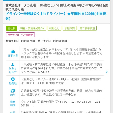
株式会社オータカ流通 | 《転勤なし》5日以上の長期休暇が年3回／有給も柔
軟に取得可能
ドライバー未経験OK【4tドライバー】★年間休日120日(土日祝
休)
正社員
職種・業種未経験OK
転勤なし
学歴不問
第二新卒歓迎
女性のおしごと掲載中
情報更新日：2026/07/28
終了予定日：
2026/09/28
〈泊まりがけの配送はありません／アパレルや日用品を配送〉4t
トラックでお客様の倉庫への配送をお任せします ☆高速道路の利
仕事内容
用は会社が負担します
【未経験・第二新卒歓迎／中型免許、または平成19年6月1日以前
に普通免許を取得された方】◎学歴不問 ◎免許取り立ての方・ブ
対象と
ランクがある方もOK！
なる方
《転勤なし・マイカー通勤OK・UIターン歓迎》 愛知県名古屋市
守山区天子田4丁目809番地 ▼先輩…
勤務地
月給285,400円～350,000円 + 諸手当※年齢、経験、能力を考慮の
上、優遇します。※上記給与には一律手当を…
給与
◇シフト制# ▽ 勤務時間例 ▽* 8：00 ～ 17：00* 13：00 ～ 22：
勤務
時間
00* 18：…
# ★年間休日120日★《休日》◇週休2日制（土日）・祝日※会社
休日