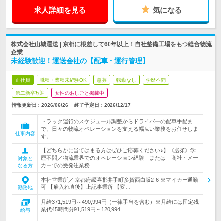
求人詳細を見る
気になる
株式会社山城運送 | 京都に根差して60年以上！自社整備工場をもつ総合物流
企業
未経験歓迎！運送会社の【配車・運行管理】
正社員
職種・業種未経験OK
急募
転勤なし
学歴不問
第二新卒歓迎
女性のおしごと掲載中
情報更新日：2026/06/26
終了予定日：
2026/12/17
トラック運行のスケジュール調整からドライバーの配車手配ま
で、日々の物流オペレーションを支える幅広い業務をお任せしま
仕事内容
す。
【どちらかに当てはまる方はぜひご応募ください♪】《必須》学
歴不問／物流業界でのオペレーション経験 または 商社・メー
対象と
カーでの受発注業務
なる方
本社営業所／ 京都府綴喜郡井手町多賀西白坂2-6 ※マイカー通勤
可 【雇入れ直後】上記事業所 【変…
勤務地
月給371,519円～490,994円（一律手当を含む）※月給には固定残
業代45時間分91,519円～120,994…
給与