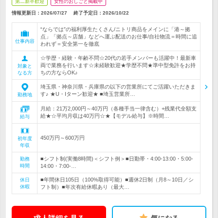
第二新卒歓迎
女性のおしごと掲載中
情報更新日：2026/07/27
終了予定日：
2026/10/22
“ならでは”の福利厚生たくさん/ニトリ商品をメインに「港～拠
点」「拠点～店舗」などへ運ぶ配送のお仕事/自社物流＝時間に追
仕事内容
われず＝安全第一を徹底
☆学歴・経験・年齢不問☆20代の若手メンバーも活躍中！最新車
両で業務を行います☆未経験歓迎★学歴不問★準中型免許をお持
対象と
ちの方ならOK♪
なる方
埼玉県・神奈川県・兵庫県の以下の営業所にてご活躍いただきま
す♪ ★U・Iターン歓迎★ ■埼玉営業所…
勤務地
月給：21万2,000円～40万円（各種手当一律含む）+残業代全額支
給★☆平均月収は40万円☆★【モデル給与】※時間…
給与
450万円～600万円
初年度
年収
■シフト制(実働8時間)＜シフト例＞■日勤帯・4:00-13:00・5:00-
勤務
時間
14:00・7:00-…
■年間休日105日（100%取得可能）■週休2日制（月8～10日／シ
休日
休暇
フト制）■年次有給休暇あり（最大…