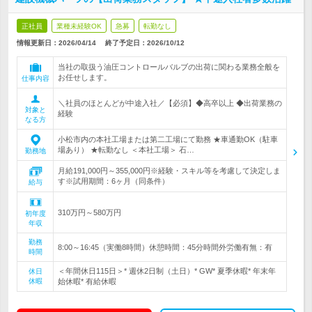
正社員
業種未経験OK
急募
転勤なし
情報更新日：2026/04/14
終了予定日：
2026/10/12
当社の取扱う油圧コントロールバルブの出荷に関わる業務全般を
お任せします。
仕事内容
＼社員のほとんどが中途入社／【必須】◆高卒以上 ◆出荷業務の
対象と
経験
なる方
小松市内の本社工場または第二工場にて勤務 ★車通勤OK（駐車
場あり） ★転勤なし ＜本社工場＞ 石…
勤務地
月給191,000円～355,000円※経験・スキル等を考慮して決定しま
す※試用期間：6ヶ月（同条件）
給与
310万円～580万円
初年度
年収
勤務
8:00～16:45（実働8時間）休憩時間：45分時間外労働有無：有
時間
＜年間休日115日＞* 週休2日制（土日）* GW* 夏季休暇* 年末年
休日
休暇
始休暇* 有給休暇