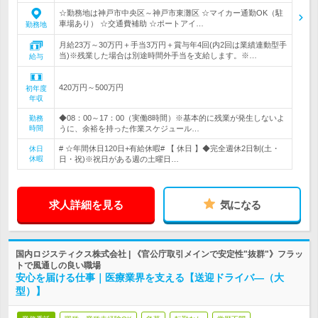
☆勤務地は神戸市中央区～神戸市東灘区 ☆マイカー通勤OK（駐
車場あり） ☆交通費補助 ☆ポートアイ…
勤務地
月給23万～30万円＋手当3万円＋賞与年4回(内2回は業績連動型手
当)※残業した場合は別途時間外手当を支給します。※…
給与
420万円～500万円
初年度
年収
◆08：00～17：00（実働8時間）※基本的に残業が発生しないよ
勤務
時間
うに、余裕を持った作業スケジュール…
# ☆年間休日120日+有給休暇# 【 休日 】◆完全週休2日制(土・
休日
休暇
日・祝)※祝日がある週の土曜日…
求人詳細を見る
気になる
国内ロジスティクス株式会社 | 《官公庁取引メインで安定性"抜群"》フラッ
トで風通しの良い職場
安心を届ける仕事｜医療業界を支える【送迎ドライバ―（大
型）】