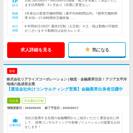
月給 300,000円～500,000円※経験・能力を考慮して決定いたし
ます試用期間：3ヶ月あり（待遇に変更なし）
給与
1年単位の変形労働時間制（週平均40時間以内）└標準労働時間
勤務
時間
帯 8:00～17:00時間外労働有無：…
# 年間休日105日* 週休2日制（土日祝）※土・祝は勤務の可能性
休日
休暇
がございます※勤務日は会社カレンダ…
求人詳細を見る
気になる
新着
株式会社リアライズコーポレーション | 物流・金融業界注目！アジア太平洋
地域の急成長企業
【運送会社向けコンサルティング営業】金融業界出身者活躍中
正社員
完全週休2日制
情報更新日：2026/06/05
終了予定日：
2026/09/17
当社が提携する全国の金融機関からご紹介いただく運送会社に対
して、 財務コンサルティングや各種ソリューションの提案をお任
仕事内容
せします！