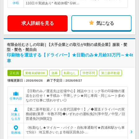
休暇
110日※実績あり* 有給休暇* GW…
求人詳細を見る
気になる
有限会社むさしの印刷 | 【大手企業との取引が8割の成長企業】服装・髪
型・髪色・髭自由
印刷物を運送する【ドライバー】★日勤のみ★月給33万円～★4t
車
正社員
業種未経験OK
急募
転勤なし
学歴不問
第二新卒歓迎
情報更新日：2026/06/26
終了予定日：
2026/08/27
【日勤のみ／運送先は近場中心】雑誌やコミック等の印刷物の運
送をお任せ！★手積み・手降しナシ★同じ車両・同じルート多め
仕事内容
なので仕事に慣れやすい◎
【第二新卒歓迎／ミドル世代活躍中！】／◆運送ドライバーの実
務経験(業界・年数不問)◆いずれかの運転免許(準中型／中型／旧
対象と
普通免許[8t限定])
なる方
《転勤なし★マイカー・バイク・自転車通勤可★西浦和駅から車
で5分》 埼玉県さいたま市桜区田島10-…
勤務地