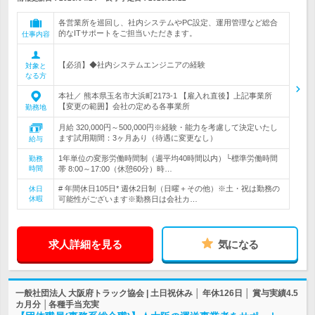
各営業所を巡回し、社内システムやPC設定、運用管理など総合
的なITサポートをご担当いただきます。
仕事内容
【必須】◆社内システムエンジニアの経験
対象と
なる方
本社／ 熊本県玉名市大浜町2173-1 【雇入れ直後】上記事業所
【変更の範囲】会社の定める各事業所
勤務地
月給 320,000円～500,000円※経験・能力を考慮して決定いたし
ます試用期間：3ヶ月あり（待遇に変更なし）
給与
1年単位の変形労働時間制（週平均40時間以内）└標準労働時間
勤務
時間
帯 8:00～17:00（休憩60分）時…
# 年間休日105日* 週休2日制（日曜＋その他）※土・祝は勤務の
休日
休暇
可能性がございます※勤務日は会社カ…
求人詳細を見る
気になる
一般社団法人 大阪府トラック協会 | 土日祝休み │ 年休126日 │ 賞与実績4.5
カ月分 │各種手当充実