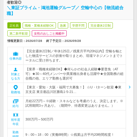
者歓迎◎
＼東証プライム・鴻池運輸グループ／ 空輸中心の【物流総合
職】
正社員
職種・業種未経験OK
急募
学歴不問
完全週休2日制
第二新卒歓迎
女性のおしごと掲載中
情報更新日：2026/07/28
終了予定日：
2026/09/28
【完全週休2日制／年休125日／残業月平均20h以内】空輸を軸と
した物流サービスの折衝や取りまとめ、現場マネジメントまでト
仕事内容
ータルに受け持ちます。
【業界・職種未経験OK】◆何らかの社会人経験◆要普免（AT
可）★30～40代メンバーや異業種出身者も活躍中★全国勤務の総
対象と
合職の他、エリア勤務も選択可
なる方
【東京・愛知・大阪・福岡で大募集！】 ☆U・Iターン歓迎 ◆東
京支店 東京都品川区勝島1-5-21…
勤務地
月給22万円～※経験・スキルなどを考慮のうえ、決定します。※
試用期間3ヶ月あり。（期間中、待遇変更はありません。）
給与
300万円～500万円
初年度
年収
勤務
9：00～18：00（実働8時間）☆残業は月平均20時間程度！
時間