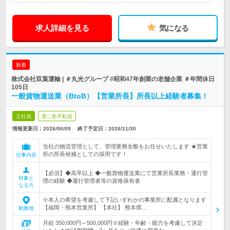
求人詳細を見る
気になる
新着
株式会社双葉運輸 | ＃丸光グループ #昭和47年創業の老舗企業 ＃年間休日
105日
一般貨物運送業（BtoB）【営業所長】所長以上経験者募集！
正社員
第二新卒歓迎
情報更新日：2026/06/09
終了予定日：
2026/11/30
当社の物流管理として、管理業務全般をお任せいたします ★営業
所の所長候補としての採用です！
仕事内容
【必須】◆高卒以上 ◆一般貨物運送業にて営業所長業務・運行管
対象と
理の経験 ◆運行管理者等の資格保有者
なる方
※本人の希望を考慮して下記いずれかの事業所に配属となります
【福岡・熊本営業所】 【本社】 熊本県…
勤務地
月給 350,000円～500,000円※経験・年齢・能力を考慮して決定