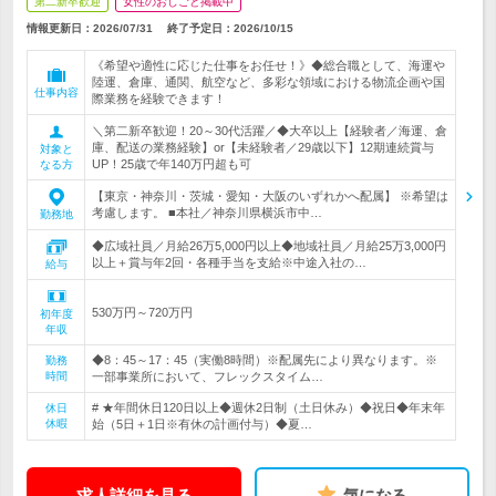
第二新卒歓迎
女性のおしごと掲載中
情報更新日：2026/07/31
終了予定日：
2026/10/15
《希望や適性に応じた仕事をお任せ！》◆総合職として、海運や
陸運、倉庫、通関、航空など、多彩な領域における物流企画や国
仕事内容
際業務を経験できます！
＼第二新卒歓迎！20～30代活躍／◆大卒以上【経験者／海運、倉
庫、配送の業務経験】or【未経験者／29歳以下】12期連続賞与
対象と
UP！25歳で年140万円超も可
なる方
【東京・神奈川・茨城・愛知・大阪のいずれかへ配属】 ※希望は
考慮します。 ■本社／神奈川県横浜市中…
勤務地
◆広域社員／月給26万5,000円以上◆地域社員／月給25万3,000円
以上＋賞与年2回・各種手当を支給※中途入社の…
給与
530万円～720万円
初年度
年収
◆8：45～17：45（実働8時間）※配属先により異なります。※
勤務
時間
一部事業所において、フレックスタイム…
# ★年間休日120日以上◆週休2日制（土日休み）◆祝日◆年末年
休日
休暇
始（5日＋1日※有休の計画付与）◆夏…
求人詳細を見る
気になる