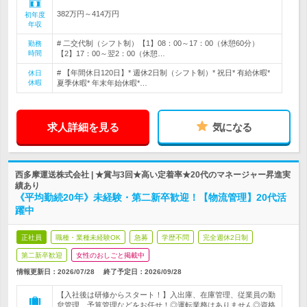
382万円～414万円
初年度
年収
# 二交代制（シフト制）【1】08：00～17：00（休憩60分）
勤務
時間
【2】17：00～翌2：00（休憩…
# 【年間休日120日】* 週休2日制（シフト制）* 祝日* 有給休暇*
休日
休暇
夏季休暇* 年末年始休暇*…
求人詳細を見る
気になる
西多摩運送株式会社 | ★賞与3回★高い定着率★20代のマネージャー昇進実
績あり
《平均勤続20年》未経験・第二新卒歓迎！【物流管理】20代活
躍中
正社員
職種・業種未経験OK
急募
学歴不問
完全週休2日制
第二新卒歓迎
女性のおしごと掲載中
情報更新日：2026/07/28
終了予定日：
2026/09/28
【入社後は研修からスタート！】入出庫、在庫管理、従業員の勤
怠管理、予算管理などをお任せ！◎運転業務はありません◎資格