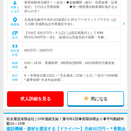
業界経験者活躍中！＜必須＞◆金融機関（銀行・信用金庫・証券
会社）での法人営業経験 ◆第一種普通自動車運転免許をお
対象と
持ちの方！
なる方
北海道札幌市中央区北5条西2-5 JRタワーオフィスプラザさっぽ
ろ15階 宮城県仙台市青葉区中央1…
勤務地
【月給】428,571円～※上記には固定残業代として40時
間/102,000円分～含む 超過分は別途支給※経験・年齢…
給与
600万円～1800万円
初年度
年収
9:00～18:00 実働時間：8時間休憩時間：60分時間外労働有無：
勤務
時間
有
# ＜年間休日数123日＞* 完全週休二日制（土日）* 祝日* GW休暇
休日
休暇
* 夏季休暇* 年末年始休暇…
求人詳細を見る
気になる
松永運送有限会社 | 10年連続支給！賞与年2回◆長期休暇あり◆平均勤続年
数10～15年
建設機械・資材を運送する【ドライバー】月給30万円～＊夜勤あ