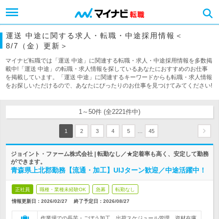
運送 中途に関する求人・転職・中途採用情報＜
8/7（金）更新＞
マイナビ転職では「運送 中途」に関連する転職・求人・中途採用情報を多数掲
載中!「運送 中途」の転職・求人情報を探しているあなたにおすすめのお仕事
を掲載しています。「運送 中途」に関連するキーワードからも転職・求人情報
をお探しいただけるので、あなたにぴったりのお仕事を見つけてみてください!
1～50件 (全2221件中)
…
1
2
3
4
5
45
ジョイント・ファーム株式会社 | 転勤なし／★定着率も高く、安定して勤務
ができます。
青森県上北郡勤務【流通・加工】UIJターン歓迎／中途活躍中！
正社員
職種・業種未経験OK
急募
転勤なし
情報更新日：2026/02/27
終了予定日：
2026/08/27
作業場での長芋・ごぼう加工、出荷スケジュール管理、資材在庫