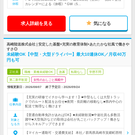
休暇
カレンダーによる《休暇》* GW（5…
求人詳細を見る
気になる
高崎陸送株式会社 | 安定した基盤×充実の教育体制×あたたかな社風で働きや
すさ◎
未経験OK【中型・大型ドライバー】最大10連休OK／月収40万
円も可
正社員
職種・業種未経験OK
急募
転勤なし
学歴不問
第二新卒歓迎
女性のおしごと掲載中
情報更新日：2026/08/07
終了予定日：
2026/09/24
【充実の研修でイチから学べます！】■中型もしくは大型トラッ
クでのルート配送をお任せ■夜間・長距離の移動なし■県内中心の
仕事内容
配送で無理なく働けます
【普通自動車免許があればOK】■未経験歓迎■中途社員も多数活
躍中■大型免許などの取得は会社が丸ごとバックアップ！働きな
対象と
がらスキルアップできます
なる方
【マイカー通勤可・交通費支給】 本社／群馬県高崎市箕郷町西明