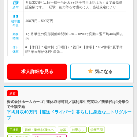
月給33万円以上(一律手当込み)＋諸手当※上記はあくまで最低保
証金額です。 経験・能力等を考慮のうえ、当社規定により…
給与
400万円～500万円
初年度
年収
1ヶ月単位の変形労働時間制6:30～18:00で変動※週平均40時間以
勤務
時間
内
# 【休日】* 週休制（日曜日）* 祝日# 【休暇】* GW休暇* 夏季休
休日
休暇
暇* 年末年始休暇* 産前…
求人詳細を見る
気になる
新着
株式会社ホームカーゴ | 連休取得可能／福利厚生充実◎／残業代は1分単位
で全額支給
平均月収40万円【運送ドライバー】暮らしに身近なニトリグルー
プ
正社員
職種・業種未経験OK
急募
転勤なし
学歴不問