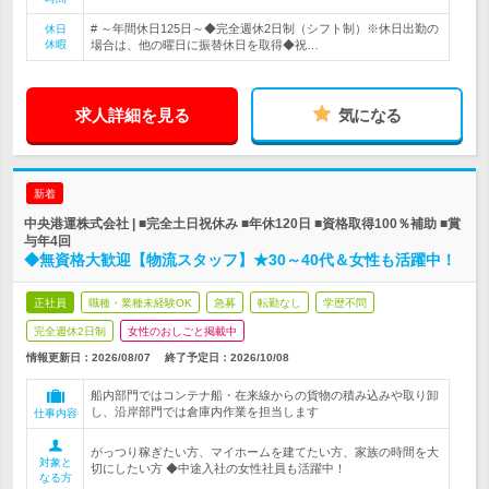
# ～年間休日125日～◆完全週休2日制（シフト制）※休日出勤の
休日
休暇
場合は、他の曜日に振替休日を取得◆祝…
求人詳細を見る
気になる
新着
中央港運株式会社 | ■完全土日祝休み ■年休120日 ■資格取得100％補助 ■賞
与年4回
◆無資格大歓迎【物流スタッフ】★30～40代＆女性も活躍中！
正社員
職種・業種未経験OK
急募
転勤なし
学歴不問
完全週休2日制
女性のおしごと掲載中
情報更新日：2026/08/07
終了予定日：
2026/10/08
船内部門ではコンテナ船・在来線からの貨物の積み込みや取り卸
し、沿岸部門では倉庫内作業を担当します
仕事内容
がっつり稼ぎたい方、マイホームを建てたい方、家族の時間を大
対象と
切にしたい方 ◆中途入社の女性社員も活躍中！
なる方