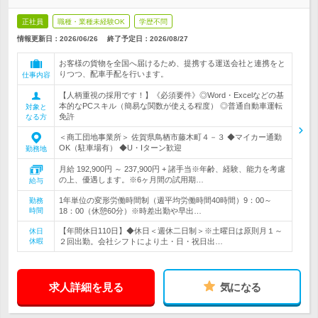
正社員
職種・業種未経験OK
学歴不問
情報更新日：2026/06/26
終了予定日：
2026/08/27
お客様の貨物を全国へ届けるため、提携する運送会社と連携をと
りつつ、配車手配を行います。
仕事内容
【人柄重視の採用です！】《必須要件》◎Word・Excelなどの基
本的なPCスキル（簡易な関数が使える程度） ◎普通自動車運転
対象と
免許
なる方
＜商工団地事業所＞ 佐賀県鳥栖市藤木町４－３ ◆マイカー通勤
OK（駐車場有） ◆U・Iターン歓迎
勤務地
月給 192,900円 ～ 237,900円 + 諸手当※年齢、経験、能力を考慮
の上、優遇します。※6ヶ月間の試用期…
給与
1年単位の変形労働時間制（週平均労働時間40時間）9：00～
勤務
時間
18：00（休憩60分）※時差出勤や早出…
【年間休日110日】◆休日＜週休二日制＞※土曜日は原則月１～
休日
休暇
２回出勤。会社シフトにより土・日・祝日出…
求人詳細を見る
気になる