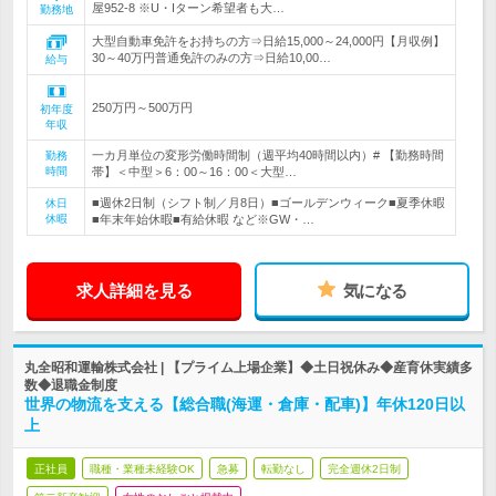
屋952-8 ※U・Iターン希望者も大…
勤務地
大型自動車免許をお持ちの方⇒日給15,000～24,000円【月収例】
30～40万円普通免許のみの方⇒日給10,00…
給与
250万円～500万円
初年度
年収
一カ月単位の変形労働時間制（週平均40時間以内）# 【勤務時間
勤務
時間
帯】＜中型＞6：00～16：00＜大型…
■週休2日制（シフト制／月8日）■ゴールデンウィーク■夏季休暇
休日
休暇
■年末年始休暇■有給休暇 など※GW・…
求人詳細を見る
気になる
丸全昭和運輸株式会社 | 【プライム上場企業】◆土日祝休み◆産育休実績多
数◆退職金制度
世界の物流を支える【総合職(海運・倉庫・配車)】年休120日以
上
正社員
職種・業種未経験OK
急募
転勤なし
完全週休2日制