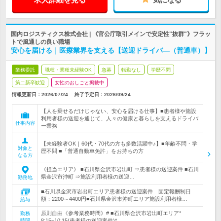
国内ロジスティクス株式会社 | 《官公庁取引メインで安定性"抜群"》フラッ
トで風通しの良い職場
安心を届ける｜医療業界を支える【送迎ドライバ―（普通車）】
業務委託
職種・業種未経験OK
急募
転勤なし
学歴不問
第二新卒歓迎
女性のおしごと掲載中
情報更新日：2026/07/24
終了予定日：
2026/09/24
【人を乗せるだけじゃない、安心を届ける仕事】■患者様や施設
利用者様の送迎を通じて、人々の健康と暮らしを支えるドライバ
仕事内容
ー業務
【未経験者OK｜60代・70代の方も多数活躍中♪】■年齢不問・学
対象と
歴不問 ■「普通自動車免許」をお持ちの方
なる方
《担当エリア》 ■石川県金沢市岩出町 ⇒患者様の送迎案件 ■石川
県金沢市沖町 ⇒施設利用者様の送迎…
勤務地
■石川県金沢市岩出町エリア患者様の送迎案件 固定報酬制日
額：2200～4400円■石川県金沢市沖町エリア施設利用者様…
給与
原則自由《参考業務時間》# ■石川県金沢市岩出町エリア*
勤務
時間
8:15~10:15(患者様の送迎案件)*…