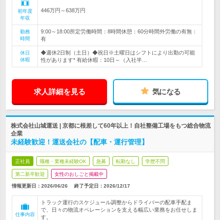
446万円～638万円
初年度
年収
9:00～18:00所定労働時間：8時間休憩：60分時間外労働の有無：
勤務
時間
有
◆週休2日制（土日）◆祝日※土曜日はシフトにより出勤の可能
休日
休暇
性があります* 有給休暇：10日～（入社半…
求人詳細を見る
気になる
株式会社山城運送 | 京都に根差して60年以上！自社整備工場をもつ総合物流
企業
未経験歓迎！運送会社の【配車・運行管理】
正社員
職種・業種未経験OK
急募
転勤なし
学歴不問
第二新卒歓迎
女性のおしごと掲載中
情報更新日：2026/06/26
終了予定日：
2026/12/17
トラック運行のスケジュール調整からドライバーの配車手配ま
で、日々の物流オペレーションを支える幅広い業務をお任せしま
仕事内容
す。