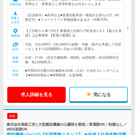
管理など、青果加工と管理作業をお任せいたします。
仕事内容
《必須条件》■高卒以上■普通自動車第一種免許お持ちの方（AT
対象と
限定可）■フォークリフト実務経験がある方（年数不問）
なる方
【三沢駅から車で6分】青森県上北郡六戸町金矢1-2-1 【雇入れ直
後】上記事業所 【変更の範囲】会…
勤務地
月給：210,000円～230,000円※経験・年齢・能力を考慮して決定
いたします※試用期間6ヶ月あり(待遇に変更な…
給与
8:00～17:00 （所定労働時間：8時間）休憩時間：60分時間外労
勤務
時間
働：有(25時間/月)
■年間休日日数110日■週休2日制（土日）※会社カレンダーによ
休日
休暇
る■有給休暇あり■休暇制度：お盆休暇、…
求人詳細を見る
気になる
新着
株式会社南鉄工所 | 大型建設機械の心臓部を製造／車通勤OK／転勤なし／
WEB面接OK
建設機械パーツの【出荷業務スタッフ】 ★中途入社者多数活躍