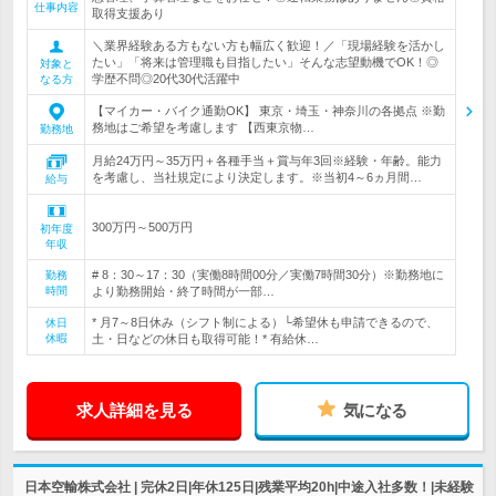
仕事内容
取得支援あり
＼業界経験ある方もない方も幅広く歓迎！／「現場経験を活かし
たい」「将来は管理職も目指したい」そんな志望動機でOK！◎
対象と
学歴不問◎20代30代活躍中
なる方
【マイカー・バイク通勤OK】 東京・埼玉・神奈川の各拠点 ※勤
務地はご希望を考慮します 【西東京物…
勤務地
月給24万円～35万円＋各種手当＋賞与年3回※経験・年齢。能力
を考慮し、当社規定により決定します。※当初4～6ヵ月間…
給与
300万円～500万円
初年度
年収
# 8：30～17：30（実働8時間00分／実働7時間30分）※勤務地に
勤務
時間
より勤務開始・終了時間が一部…
* 月7～8日休み（シフト制による）└希望休も申請できるので、
休日
休暇
土・日などの休日も取得可能！* 有給休…
求人詳細を見る
気になる
日本空輸株式会社 | 完休2日|年休125日|残業平均20h|中途入社多数！|未経験