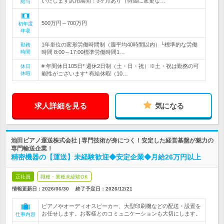
いたします試用期間：3ヶ月あり（待遇に変更な…
給与
500万円～700万円
初年度
年収
1年単位の変形労働時間制（週平均40時間以内）└標準的な労働
勤務
時間
時間 8:00～17:00標準労働時間1…
# 年間休日105日* 週休2日制（土・日・祝）※土・祝は勤務の可
休日
休暇
能性がございます* 有給休暇（10…
求人詳細を見る
気になる
池田ピアノ運送株式会社 | 専門技術が身につく！安定した経営基盤が魅力の
専門輸送企業！
精密機器の【運送】未経験歓迎◆安定企業◆月給26万円以上
正社員
職種・業種未経験OK
情報更新日：2026/06/30
終了予定日：
2026/12/21
ピアノやオーディオスピーカー、大型印刷機などの配送・設置を
お任せします。お客様とのコミュニケーションも大切にします。
仕事内容