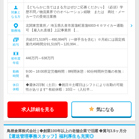
【どちらかに当てはまる方はぜひご応募ください♪】《必須》学
歴不問／物流業界でのオペレーション経験 または 商社・メー
対象と
カーでの受発注業務
なる方
北関東営業所／ 埼玉県久喜市菖蒲町菖蒲6003-4 ※マイカー通勤
可 【雇入れ直後】上記事業所 【…
勤務地
月給371,519円～490,994円（一律手当を含む）※月給には固定残
業代45時間分91,519円～120,994…
給与
446万円～638万円
初年度
年収
9:00～18:00所定労働時間：8時間休憩：60分時間外労働の有無：
勤務
時間
有
◆週休2日制（土日）◆祝日※土曜日はシフトにより出勤の可能
休日
休暇
性があります* 有給休暇：10日～（入社半…
求人詳細を見る
気になる
鳥栖倉庫株式会社 | ◆創業100年以上の老舗企業で活躍 ◆賞与3.9ヶ月分
【運送管理事務スタッフ】福利厚生も充実◎