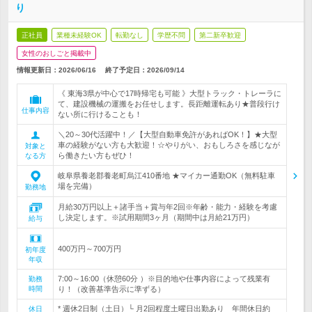
り
正社員
業種未経験OK
転勤なし
学歴不問
第二新卒歓迎
女性のおしごと掲載中
情報更新日：2026/06/16
終了予定日：
2026/09/14
《 東海3県が中心で17時帰宅も可能 》大型トラック・トレーラに
て、建設機械の運搬をお任せします。長距離運転あり★普段行け
仕事内容
ない所に行けることも！
＼20～30代活躍中！／【大型自動車免許があればOK！】★大型
車の経験がない方も大歓迎！☆やりがい、おもしろさを感じなが
対象と
ら働きたい方もぜひ！
なる方
岐阜県養老郡養老町烏江410番地 ★マイカー通勤OK（無料駐車
場を完備）
勤務地
月給30万円以上＋諸手当＋賞与年2回※年齢・能力・経験を考慮
し決定します。※試用期間3ヶ月（期間中は月給21万円）
給与
400万円～700万円
初年度
年収
7:00～16:00（休憩60分 ）※目的地や仕事内容によって残業有
勤務
時間
り！（改善基準告示に準ずる）
* 週休2日制（土日）└ 月2回程度土曜日出勤あり 年間休日約
休日