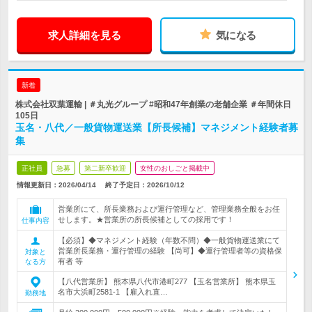
求人詳細を見る
気になる
新着
株式会社双葉運輸 | ＃丸光グループ #昭和47年創業の老舗企業 ＃年間休日
105日
玉名・八代／一般貨物運送業【所長候補】マネジメント経験者募
集
正社員
急募
第二新卒歓迎
女性のおしごと掲載中
情報更新日：2026/04/14
終了予定日：
2026/10/12
営業所にて、所長業務および運行管理など、管理業務全般をお任
せします。★営業所の所長候補としての採用です！
仕事内容
【必須】◆マネジメント経験（年数不問）◆一般貨物運送業にて
営業所長業務・運行管理の経験 【尚可】◆運行管理者等の資格保
対象と
有者 等
なる方
【八代営業所】 熊本県八代市港町277 【玉名営業所】 熊本県玉
名市大浜町2581-1 【雇入れ直…
勤務地