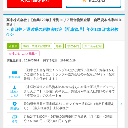
求人詳細を見る
気になる
高末株式会社 | 【創業120年】東海エリア総合物流企業｜自己資本比率80％
超え！
＜春日井＞運送業の経験者歓迎【配車管理】年休120日*未経験
OK*
正社員
職種・業種未経験OK
急募
学歴不問
第二新卒歓迎
女性のおしごと掲載中
情報更新日：2026/05/08
終了予定日：
2026/10/29
【効率と安全を両立！シンプルだけど奥深い仕事◎】お客様から
のご依頼をもとに、トラックや協力会社の手配などを行う「配車
仕事内容
業務」をお任せします！
【未経験歓迎／自己資本比率80％越えの企業で正社員デビューし
ませんか？】《必須》高卒以上／要普免★中途入社向けの研修で
対象と
「不安ゼロ」のスタート★
なる方
愛知県春日井市鷹来町3181-1 ※マイカー通勤OK（無料駐車場あ
り） 【雇入れ直後】上記事務所…
勤務地
月給24万8,000円～26万9,000円※固定残業代（月／33～40時間
分：50,000円～6万3,000円）を含…
給与