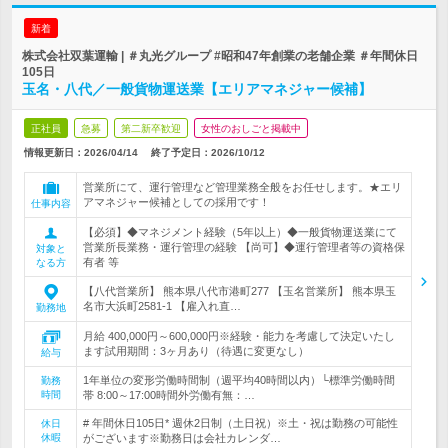
新着
株式会社双葉運輸 | ＃丸光グループ #昭和47年創業の老舗企業 ＃年間休日
105日
玉名・八代／一般貨物運送業【エリアマネジャー候補】
正社員
急募
第二新卒歓迎
女性のおしごと掲載中
情報更新日：2026/04/14
終了予定日：
2026/10/12
営業所にて、運行管理など管理業務全般をお任せします。★エリ
アマネジャー候補としての採用です！
仕事内容
【必須】◆マネジメント経験（5年以上）◆一般貨物運送業にて
営業所長業務・運行管理の経験 【尚可】◆運行管理者等の資格保
対象と
有者 等
なる方
【八代営業所】 熊本県八代市港町277 【玉名営業所】 熊本県玉
名市大浜町2581-1 【雇入れ直…
勤務地
月給 400,000円～600,000円※経験・能力を考慮して決定いたし
ます試用期間：3ヶ月あり（待遇に変更なし）
給与
1年単位の変形労働時間制（週平均40時間以内）└標準労働時間
勤務
時間
帯 8:00～17:00時間外労働有無：…
# 年間休日105日* 週休2日制（土日祝）※土・祝は勤務の可能性
休日
休暇
がございます※勤務日は会社カレンダ…