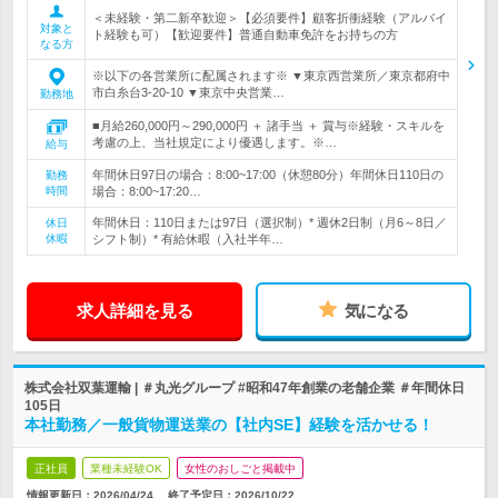
＜未経験・第二新卒歓迎＞【必須要件】顧客折衝経験（アルバイ
対象と
ト経験も可）【歓迎要件】普通自動車免許をお持ちの方
なる方
※以下の各営業所に配属されます※ ▼東京西営業所／東京都府中
市白糸台3-20-10 ▼東京中央営業…
勤務地
■月給260,000円～290,000円 ＋ 諸手当 ＋ 賞与※経験・スキルを
考慮の上、当社規定により優遇します。※…
給与
年間休日97日の場合：8:00~17:00（休憩80分）年間休日110日の
勤務
時間
場合：8:00~17:20…
年間休日：110日または97日（選択制）* 週休2日制（月6～8日／
休日
休暇
シフト制）* 有給休暇（入社半年…
求人詳細を見る
気になる
株式会社双葉運輸 | ＃丸光グループ #昭和47年創業の老舗企業 ＃年間休日
105日
本社勤務／一般貨物運送業の【社内SE】経験を活かせる！
正社員
業種未経験OK
女性のおしごと掲載中
情報更新日：2026/04/24
終了予定日：
2026/10/22