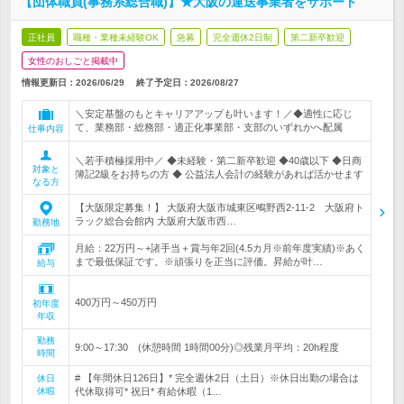
【団体職員(事務系総合職)】★大阪の運送事業者をサポート
正社員
職種・業種未経験OK
急募
完全週休2日制
第二新卒歓迎
女性のおしごと掲載中
情報更新日：2026/06/29
終了予定日：
2026/08/27
＼安定基盤のもとキャリアアップも叶います！／◆適性に応じ
て、業務部・総務部・適正化事業部・支部のいずれかへ配属
仕事内容
＼若手積極採用中／ ◆未経験・第二新卒歓迎 ◆40歳以下 ◆日商
対象と
簿記2級をお持ちの方 ◆ 公益法人会計の経験があれば活かせます
なる方
【大阪限定募集！】 大阪府大阪市城東区鴫野西2-11-2 大阪府ト
ラック総合会館内 大阪府大阪市西…
勤務地
月給：22万円～+諸手当＋賞与年2回(4.5カ月※前年度実績)※あく
まで最低保証です。※頑張りを正当に評価。昇給が叶…
給与
400万円～450万円
初年度
年収
勤務
9:00～17:30 (休憩時間 1時間00分)◎残業月平均：20h程度
時間
# 【年間休日126日】* 完全週休2日（土日）※休日出勤の場合は
休日
休暇
代休取得可* 祝日* 有給休暇（1…