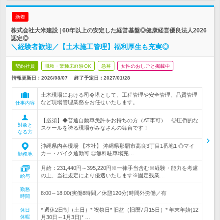
新着
株式会社大米建設 | 60年以上の安定した経営基盤◎健康経営優良法人2026
認定◎
＼経験者歓迎／【土木施工管理】福利厚生も充実◎
契約社員
職種・業種未経験OK
急募
女性のおしごと掲載中
情報更新日：2026/08/07
終了予定日：
2027/01/28
土木現場における司令塔として、工程管理や安全管理、品質管理
など現場管理業務をお任せいたします。
仕事内容
【必須】◆普通自動車免許をお持ちの方（AT車可） ◎圧倒的な
対象と
スケールを誇る現場がみなさんの舞台です！
なる方
沖縄県内各現場 【本社】 沖縄県那覇市高良3丁目1番地1 ◎マイ
カー・バイク通勤可 ◎無料駐車場完…
勤務地
月給：231,440円～395,220円※一律手当含む※経験・能力を考慮
の上、当社規定により優遇いたします※固定残業…
給与
勤務
8:00～18:00(実働8時間／休憩120分)時間外労働／有
時間
* 週休2日制（土日）* 祝祭日* 旧盆（旧暦7月15日）* 年末年始(12
休日
休暇
月30日～1月3日)* …