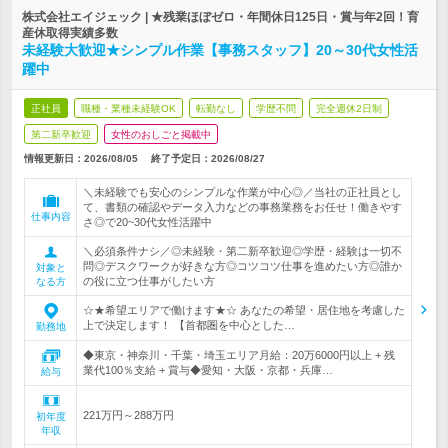
株式会社エイジェック | ★残業ほぼゼロ・年間休日125日・賞与年2回！育
産休取得実績多数
未経験大歓迎★シンプル作業【事務スタッフ】20～30代女性活
躍中
正社員
職種・業種未経験OK
転勤なし
学歴不問
完全週休2日制
第二新卒歓迎
女性のおしごと掲載中
情報更新日：2026/08/05
終了予定日：
2026/08/27
＼未経験でも安心のシンプルな作業が中心◎／当社の正社員とし
て、書類の確認やデータ入力などの事務業務をお任せ！働きやす
仕事内容
さ◎で20~30代女性活躍中
＼必須条件ナシ／◎未経験・第二新卒歓迎◎学歴・経験は一切不
問◎デスクワークが好きな方◎コツコツ仕事を進めたい方◎誰か
対象と
の役に立つ仕事がしたい方
なる方
☆★希望エリアで働けます★☆ あなたの希望・居住地を考慮した
上で決定します！ 【首都圏を中心とした…
勤務地
◆東京・神奈川・千葉・埼玉エリア月給：20万6000円以上 + 残
業代100％支給 + 賞与◆愛知・大阪・京都・兵庫…
給与
221万円～288万円
初年度
年収