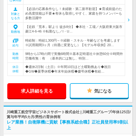
仕事内容
【必須の応募条件なし！未経験・第二新卒歓迎】★育成前提のた
め高度技能は不要★有休も取得しやすく、家庭を持つメンバーも
対象と
多数活躍中
なる方
【近鉄「荒本」駅より 徒歩8分】 ◆本社・工場／大阪府東大阪市
菱江4-6-46 ※転勤なし／I・U…
勤務地
時給制：時給1,300円～※経験・スキル・年齢などを考慮します
※試用期間3ヶ月（待遇に変更なし）【モデル年収例】20…
給与
9時から17時の間で実働6時間※基本定時退社※休憩60分※時間外
勤務
時間
労働有無：有 （基本的には無し、特別…
◆週休2日制（土日）※年間10日ほど土曜勤務あり◆祝日
休日
休暇
◆GW◆夏季休暇◆年末年始休暇◆慶弔休暇◆有給…
求人詳細を見る
気になる
川崎重工航空宇宙ビジネスサポート株式会社 | 川崎重工グループ/年休125日/
賞与年平均5カ月/男性の育休例有
レア業務！自衛隊機に貢献【事務系総合職】正社員登用率9割以
上