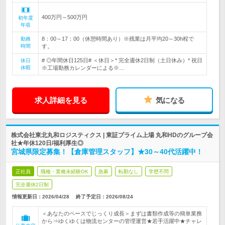
400万円～500万円
初年度
年収
8：00～17：00（休憩時間あり）※残業は月平均20～30h程で
勤務
時間
す。
# ◎年間休日125日# ＜休日＞* 完全週休2日制（土日休み）* 祝日
休日
休暇
※工場勤務カレンダーによる※…
求人詳細を見る
気になる
株式会社東北丸和ロジスティクス | 東証プライム上場 丸和HDのグループ会
社★年休120日/福利厚生◎
宮城県限定募集！【倉庫管理スタッフ】★30～40代活躍中！
正社員
職種・業種未経験OK
急募
転勤なし
学歴不問
完全週休2日制
情報更新日：2026/04/28
終了予定日：
2026/08/24
＜あなたのペースでじっくり成長＞まずは書類作成等の簡単業務
から⇒ゆくゆくは物流センターの管理運営★若手活躍中★チャレ