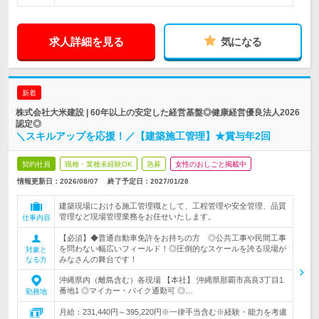
求人詳細を見る
気になる
新着
株式会社大米建設 | 60年以上の安定した経営基盤◎健康経営優良法人2026
認定◎
＼スキルアップを応援！／【建築施工管理】★賞与年2回
契約社員
職種・業種未経験OK
急募
女性のおしごと掲載中
情報更新日：2026/08/07
終了予定日：
2027/01/28
建築現場における施工管理職として、工程管理や安全管理、品質
管理など現場管理業務をお任せいたします。
仕事内容
【必須】◆普通自動車免許をお持ちの方 ◎公共工事や民間工事
を問わない幅広いフィールド！◎圧倒的なスケールを誇る現場が
対象と
みなさんの舞台です！
なる方
沖縄県内（離島含む）各現場 【本社】 沖縄県那覇市高良3丁目1
番地1 ◎マイカー・バイク通勤可 ◎…
勤務地
月給：231,440円～395,220円※一律手当含む※経験・能力を考慮