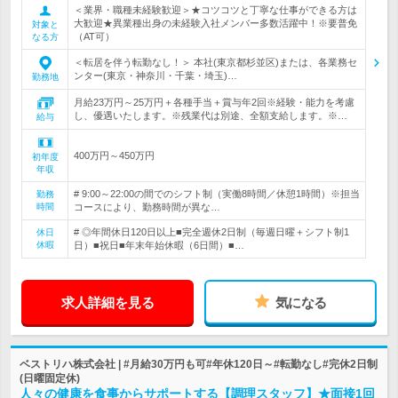
＜業界・職種未経験歓迎＞★コツコツと丁寧な仕事ができる方は
大歓迎★異業種出身の未経験入社メンバー多数活躍中！※要普免
対象と
（AT可）
なる方
＜転居を伴う転勤なし！＞ 本社(東京都杉並区)または、各業務セ
ンター(東京・神奈川・千葉・埼玉)…
勤務地
月給23万円～25万円＋各種手当＋賞与年2回※経験・能力を考慮
し、優遇いたします。※残業代は別途、全額支給します。※…
給与
400万円～450万円
初年度
年収
# 9:00～22:00の間でのシフト制（実働8時間／休憩1時間）※担当
勤務
時間
コースにより、勤務時間が異な…
# ◎年間休日120日以上■完全週休2日制（毎週日曜＋シフト制1
休日
休暇
日）■祝日■年末年始休暇（6日間）■…
求人詳細を見る
気になる
ベストリハ株式会社 | #月給30万円も可#年休120日～#転勤なし#完休2日制
(日曜固定休)
人々の健康を食事からサポートする【調理スタッフ】★面接1回