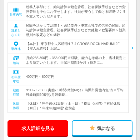
総務人事部にて、給与計算や勤怠管理、社会保険手続きなどの労
務管理を中心にお任せします。社員が安心して働ける環境づくり
仕事内容
を支えていただきます。
経験を活かして活躍！＜必須要件＞事業会社での労務の経験、給
与計算や勤怠管理、社会保険手続きなどの経験＜歓迎要件＞就業
対象と
規則の改定などの経験
なる方
【本社】 東京都中央区晴海4-7-4 CROSS DOCK HARUMI 2F
【雇入れ直後】上記…
勤務地
月給235,300円～353,000円※経験、能力を考慮の上、当社規定に
より決定いたします。※試用期間3か月（待遇に…
給与
400万円～600万円
初年度
年収
9:00～17:30（実働7.5時間/休憩60分）時間外労働有無:有※平均
勤務
時間
残業時間10時間/月残業時…
《休日》* 完全週休2日制（土・日）* 祝日《休暇》* 有給休暇
休日
休暇
（10日）* 年末年始休暇* 産前産…
求人詳細を見る
気になる