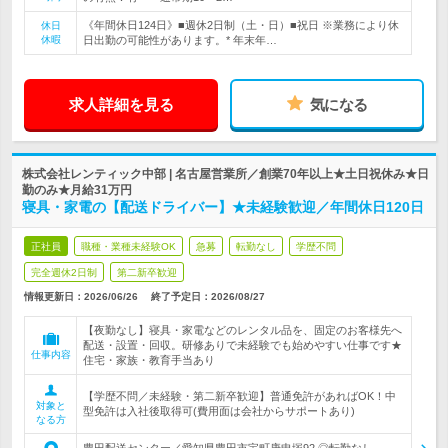
《年間休日124日》■週休2日制（土・日）■祝日 ※業務により休
休日
休暇
日出勤の可能性があります。* 年末年…
求人詳細を見る
気になる
株式会社レンティック中部 | 名古屋営業所／創業70年以上★土日祝休み★日
勤のみ★月給31万円
寝具・家電の【配送ドライバー】★未経験歓迎／年間休日120日
正社員
職種・業種未経験OK
急募
転勤なし
学歴不問
完全週休2日制
第二新卒歓迎
情報更新日：2026/06/26
終了予定日：
2026/08/27
【夜勤なし】寝具・家電などのレンタル品を、固定のお客様先へ
配送・設置・回収。研修ありで未経験でも始めやすい仕事です★
仕事内容
住宅・家族・教育手当あり
【学歴不問／未経験・第二新卒歓迎】普通免許があればOK！中
対象と
型免許は入社後取得可(費用面は会社からサポートあり)
なる方