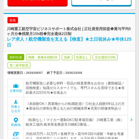
新着
川崎重工航空宇宙ビジネスサポート株式会社 | 正社員登用前提◆賞与平均5
ヶ月分◆残業月15h程◆完全週休2日制
レア求人！航空機製造を支える【検査】★土日祝休み★年休125
日
契約社員
職種・業種未経験OK
急募
転勤なし
完全週休2日制
第二新卒歓迎
情報更新日：2026/08/07
終了予定日：
2026/10/08
航空機製造に必要な材料・部品の検査業務をお任せ（書類確認／
現物検査）知識ゼロスタートでも、専門スキルを習得できる★有
仕事内容
給最大22日付与★社食あり
《未経験OK！異業種からの転職歓迎》◎社会人経験5年以上の方
対象と
★新会社の体制を整えるための積極採用★充実の研修体制あり
なる方
《転勤なし！マイカー通勤OK◎駐車場完備》 川崎重工業（株）
岐阜工場内 岐阜県各務原市川崎町2番地…
勤務地
月給26万円～31万円＋各種手当＋賞与年2回※経験・年齢を考慮
の上、当社規定により決定します。※正社員と同様の賃金制…
給与