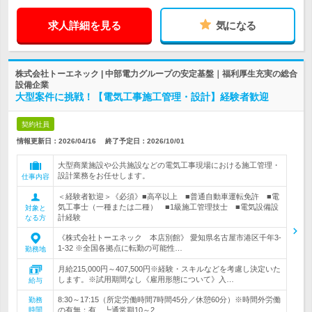
求人詳細を見る
気になる
株式会社トーエネック | 中部電力グループの安定基盤｜福利厚生充実の総合
設備企業
大型案件に挑戦！【電気工事施工管理・設計】経験者歓迎
契約社員
情報更新日：2026/04/16
終了予定日：
2026/10/01
大型商業施設や公共施設などの電気工事現場における施工管理・
設計業務をお任せします。
仕事内容
＜経験者歓迎＞《必須》■高卒以上 ■普通自動車運転免許 ■電
気工事士（一種または二種） ■1級施工管理技士 ■電気設備設
対象と
計経験
なる方
《株式会社トーエネック 本店別館》 愛知県名古屋市港区千年3-
1-32 ※全国各拠点に転勤の可能性…
勤務地
月給215,000円～407,500円※経験・スキルなどを考慮し決定いた
します。※試用期間なし《雇用形態について》入…
給与
8:30～17:15（所定労働時間7時間45分／休憩60分）※時間外労働
勤務
時間
の有無：有 ┗通常期10～2…