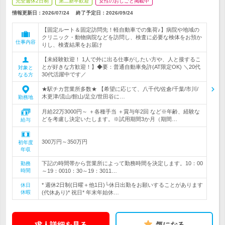
完全週休2日制
第二新卒歓迎
女性のおしごと掲載中
情報更新日：2026/07/24
終了予定日：
2026/09/24
【固定ルート＆固定訪問先！軽自動車での集荷♪】病院や地域の
クリニック・動物病院などを訪問し、検査に必要な検体をお預か
仕事内容
りし、検査結果をお届け
【未経験歓迎！ 1人で外に出る仕事がしたい方や、人と接するこ
とが好きな方歓迎！】◆要：普通自動車免許(AT限定OK) ＼20代
対象と
30代活躍中です／
なる方
★駅チカ営業所多数★ 【希望に応じて、八千代/佐倉/千葉/市川/
木更津/流山/館山/足立/世田谷に…
勤務地
月給22万3000円～ ＋各種手当 ＋賞与年2回 など※年齢、経験な
どを考慮し決定いたします。※試用期間3か月（期間…
給与
300万円～350万円
初年度
年収
下記の時間帯から営業所によって勤務時間を決定します。10：00
勤務
時間
～19：0010：30～19：3011…
* 週休2日制(日曜＋他1日)└休日出勤をお願いすることがあります
休日
休暇
(代休あり)* 祝日* 年末年始休…
求人詳細を見る
気になる