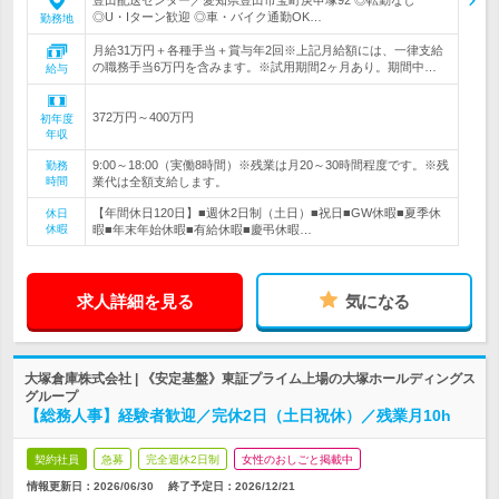
豊田配送センター／愛知県豊田市宝町庚申塚92 ◎転勤なし
◎U・Iターン歓迎 ◎車・バイク通勤OK…
勤務地
月給31万円＋各種手当＋賞与年2回※上記月給額には、一律支給
の職務手当6万円を含みます。※試用期間2ヶ月あり。期間中…
給与
372万円～400万円
初年度
年収
9:00～18:00（実働8時間）※残業は月20～30時間程度です。※残
勤務
時間
業代は全額支給します。
【年間休日120日】■週休2日制（土日）■祝日■GW休暇■夏季休
休日
休暇
暇■年末年始休暇■有給休暇■慶弔休暇…
求人詳細を見る
気になる
大塚倉庫株式会社 | 《安定基盤》東証プライム上場の大塚ホールディングス
グループ
【総務人事】経験者歓迎／完休2日（土日祝休）／残業月10h
契約社員
急募
完全週休2日制
女性のおしごと掲載中
情報更新日：2026/06/30
終了予定日：
2026/12/21