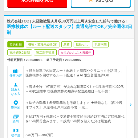
株式会社TOC | 未経験歓迎★月収30万円以上可★安定した給与で働ける！
医療検体の【ルート配送スタッフ】普通免許でOK／完全週休2日
制
契約社員
職種・業種未経験OK
急募
転勤なし
学歴不問
完全週休2日制
第二新卒歓迎
女性のおしごと掲載中
情報更新日：2026/08/03
終了予定日：
2026/09/07
＜軽自動車での固定ルート配送！＞病院やクリニックを訪問し、
医療検体を回収するルート配送！★AT限定普通免許OK
仕事内容
＜普通免許（AT限定可）があれば応募OK！＞◎学歴不問 ◎20代
対象と
～40代活躍中 ◎医療業界の知識や配送経験は一切不要！
なる方
＜駅チカ勤務！希望勤務地を考慮します＞ ★転勤なし 【西小岩
オフィス】 東京都江戸川区西小岩 ・京…
勤務地
月給27万円＋残業代＋交通費全額支給※月給27万円に定額残業代
を15時間分含みます。※残業15時間を超えた分は別途残…
給与
340万円～380万円
初年度