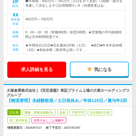
◆年俸制：400万円～700万円（1/12を月々支給）◎経験・能力を
考慮して決定します◎試用期間3ヶ月（待遇変更はあ…
給与
400万円～700万円
初年度
年収
9：00～18：00（実働8時間／休憩1時間）★営業職の平均残業時
勤務
時間
間は月30時間程度です。
★年間休日121日■完全週休2日制（土日） ■祝日■年末年始休暇
休日
休暇
（4日）■有給休暇（取得率は高いです…
求人詳細を見る
気になる
大塚倉庫株式会社 | 《安定基盤》東証プライム上場の大塚ホールディングス
グループ
【物流管理】未経験歓迎／土日祝休み／年休125日／賞与年2回
正社員
職種・業種未経験OK
急募
学歴不問
完全週休2日制
第二新卒歓迎
女性のおしごと掲載中
情報更新日：2026/07/17
終了予定日：
2027/01/07