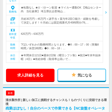
なる方
★転勤なし ★U・Iターン歓迎 ★マイカー通勤OK 【鳩山センター
内 当社倉庫】 埼玉県比企郡鳩山…
勤務地
月給30万円～45万円＋諸手当＋賞与年2回◎能力・経験を考慮し
て決定します！※月給には固定残業代月45時間分/76,…
給与
420万円～630万円
初年度
年収
下記いずれかの勤務時間となります。◆8：00～17：00（実働8
勤務
時間
時間／休憩1時間）◆9：00～18：…
★年間休日121日■週休2日制（曜日シフト制）■祝日■年末年始休
休日
休暇
暇（4日）■有給休暇（取得率は高いで…
求人詳細を見る
気になる
新着
清水製作所 | 新しい加工に挑戦するチャンスも！ものづくりに没頭できる環
境
残業ほぼなし！自分のペースで作業できる【NC旋盤オペレータ