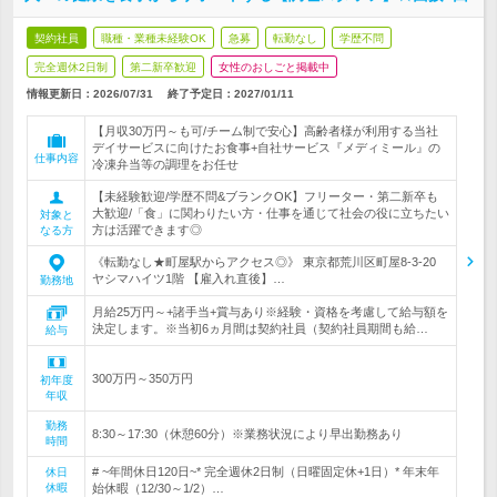
契約社員
職種・業種未経験OK
急募
転勤なし
学歴不問
完全週休2日制
第二新卒歓迎
女性のおしごと掲載中
情報更新日：2026/07/31
終了予定日：
2027/01/11
【月収30万円～も可/チーム制で安心】高齢者様が利用する当社
デイサービスに向けたお食事+自社サービス『メディミール』の
仕事内容
冷凍弁当等の調理をお任せ
【未経験歓迎/学歴不問&ブランクOK】フリーター・第二新卒も
大歓迎/「食」に関わりたい方・仕事を通じて社会の役に立ちたい
対象と
方は活躍できます◎
なる方
《転勤なし★町屋駅からアクセス◎》 東京都荒川区町屋8-3-20
ヤシマハイツ1階 【雇入れ直後】…
勤務地
月給25万円～+諸手当+賞与あり※経験・資格を考慮して給与額を
決定します。※当初6ヵ月間は契約社員（契約社員期間も給…
給与
300万円～350万円
初年度
年収
勤務
8:30～17:30（休憩60分）※業務状況により早出勤務あり
時間
# ~年間休日120日~* 完全週休2日制（日曜固定休+1日）* 年末年
休日
休暇
始休暇（12/30～1/2）…