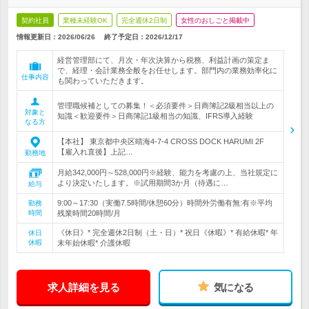
契約社員
業種未経験OK
完全週休2日制
女性のおしごと掲載中
情報更新日：2026/06/26
終了予定日：
2026/12/17
経営管理部にて、月次・年次決算から税務、利益計画の策定ま
で、経理・会計業務全般をお任せします。部門内の業務効率化に
仕事内容
も関わっていただきます。
管理職候補としての募集！＜必須要件＞日商簿記2級相当以上の
対象と
知識＜歓迎要件＞日商簿記1級相当の知識、IFRS導入経験
なる方
【本社】 東京都中央区晴海4-7-4 CROSS DOCK HARUMI 2F
【雇入れ直後】上記…
勤務地
月給342,000円～528,000円※経験、能力を考慮の上、当社規定に
より決定いたします。※試用期間3か月（待遇に…
給与
9:00～17:30（実働7.5時間/休憩60分）時間外労働有無:有※平均
勤務
時間
残業時間20時間/月
《休日》* 完全週休2日制（土・日）* 祝日《休暇》* 有給休暇* 年
休日
休暇
末年始休暇* 介護休暇
求人詳細を見る
気になる