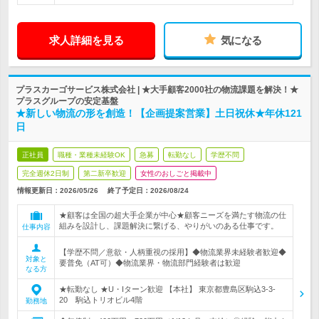
求人詳細を見る
気になる
プラスカーゴサービス株式会社 | ★大手顧客2000社の物流課題を解決！★
プラスグループの安定基盤
★新しい物流の形を創造！【企画提案営業】土日祝休★年休121
日
正社員
職種・業種未経験OK
急募
転勤なし
学歴不問
完全週休2日制
第二新卒歓迎
女性のおしごと掲載中
情報更新日：2026/05/26
終了予定日：
2026/08/24
★顧客は全国の超大手企業が中心★顧客ニーズを満たす物流の仕
組みを設計し、課題解決に繋げる、やりがいのある仕事です。
仕事内容
【学歴不問／意欲・人柄重視の採用】◆物流業界未経験者歓迎◆
対象と
要普免（AT可）◆物流業界・物流部門経験者は歓迎
なる方
★転勤なし ★U・Iターン歓迎 【本社】 東京都豊島区駒込3-3-
20 駒込トリオビル4階
勤務地