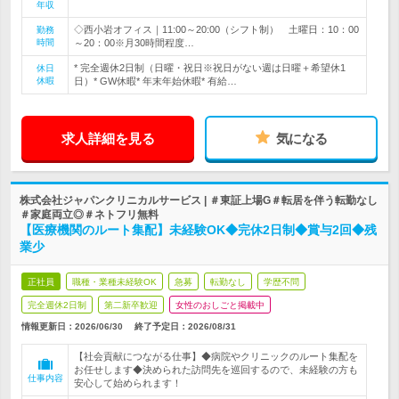
年収
◇西小岩オフィス｜11:00～20:00（シフト制） 土曜日：10：00
勤務
時間
～20：00※月30時間程度…
* 完全週休2日制（日曜・祝日※祝日がない週は日曜＋希望休1
休日
休暇
日）* GW休暇* 年末年始休暇* 有給…
求人詳細を見る
気になる
株式会社ジャパンクリニカルサービス | ＃東証上場G＃転居を伴う転勤なし
＃家庭両立◎＃ネトフリ無料
【医療機関のルート集配】未経験OK◆完休2日制◆賞与2回◆残
業少
正社員
職種・業種未経験OK
急募
転勤なし
学歴不問
完全週休2日制
第二新卒歓迎
女性のおしごと掲載中
情報更新日：2026/06/30
終了予定日：
2026/08/31
【社会貢献につながる仕事】◆病院やクリニックのルート集配を
お任せします◆決められた訪問先を巡回するので、未経験の方も
仕事内容
安心して始められます！