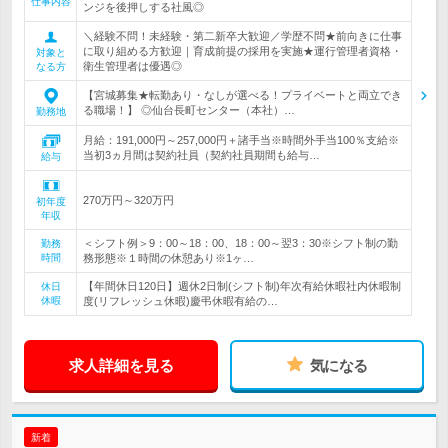
仕事内容
ンジを後押しする社風◎
＼経験不問！未経験・第二新卒大歓迎／学歴不問★前向きに仕事
に取り組める方歓迎｜育成前提の採用を実施★運行管理者資格・
対象と
衛生管理者は優遇◎
なる方
【宮城募集★転勤あり・なしが選べる！プライベートと両立でき
る職場！】 ◎仙台長町センター（本社）…
勤務地
月給：191,000円～257,000円＋諸手当※時間外手当100％支給※
当初3ヵ月間は契約社員（契約社員期間も給与…
給与
270万円～320万円
初年度
年収
＜シフト例＞9：00～18：00、18：00～翌3：30※シフト制の勤
勤務
時間
務形態※１時間の休憩あり※1ヶ…
【年間休日120日】週休2日制(シフト制)年次有給休暇社内休暇制
休日
休暇
度(リフレッシュ休暇)慶弔休暇有給の…
求人詳細を見る
気になる
新着