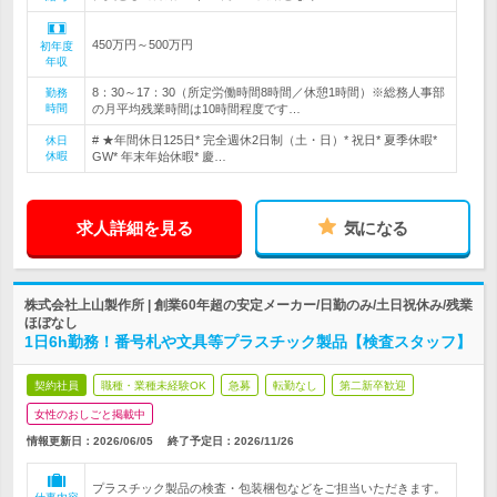
450万円～500万円
初年度
年収
8：30～17：30（所定労働時間8時間／休憩1時間）※総務人事部
勤務
時間
の月平均残業時間は10時間程度です…
# ★年間休日125日* 完全週休2日制（土・日）* 祝日* 夏季休暇*
休日
休暇
GW* 年末年始休暇* 慶…
求人詳細を見る
気になる
株式会社上山製作所 | 創業60年超の安定メーカー/日勤のみ/土日祝休み/残業
ほぼなし
1日6h勤務！番号札や文具等プラスチック製品【検査スタッフ】
契約社員
職種・業種未経験OK
急募
転勤なし
第二新卒歓迎
女性のおしごと掲載中
情報更新日：2026/06/05
終了予定日：
2026/11/26
プラスチック製品の検査・包装梱包などをご担当いただきます。