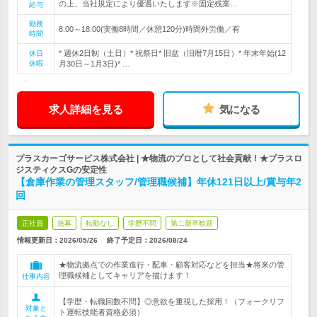
の上、当社規定により優遇いたします※固定残業…
給与
勤務
8:00～18:00(実働8時間／休憩120分)時間外労働／有
時間
* 週休2日制（土日）* 祝祭日* 旧盆（旧暦7月15日）* 年末年始(12
休日
休暇
月30日～1月3日)* …
求人詳細を見る
気になる
プラスカーゴサービス株式会社 | ★物流のプロとして社会貢献！★プラスロ
ジスティクスGの安定性
【倉庫作業の管理スタッフ/管理職候補】年休121日以上/賞与年2
回
正社員
急募
転勤なし
学歴不問
第二新卒歓迎
情報更新日：2026/05/26
終了予定日：
2026/08/24
★物流拠点での作業進行・配車・顧客対応などを担当★将来の管
理職候補としてキャリアを描けます！
仕事内容
【学歴・転職回数不問】◎意欲を重視した採用！（フォークリフ
対象と
ト運転技能者資格必須）