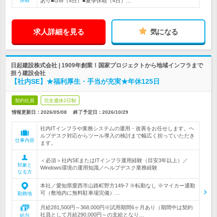
休暇
あり■GW（4日）■夏季休暇（4日）…
求人詳細を見る
気になる
日起建設株式会社 | 1909年創業！国家プロジェクトから地域インフラまで
担う建設会社
【社内SE】★福利厚生・手当が充実★年休125日
契約社員
完全週休2日制
情報更新日：2026/05/08
終了予定日：
2026/10/29
社内ITインフラや業務システムの運用・改善をお任せします。ヘ
ルプデスク対応からツール導入の検討まで幅広く担っていただき
仕事内容
ます。
＜必須＞社内SEまたはITインフラ運用経験（目安3年以上）／
対象と
Windows環境の運用知識／ヘルプデスク業務経験
なる方
本社／愛知県愛西市山路町野方149-7 ※転勤なし ※マイカー通勤
可（敷地内に無料駐車場完備）…
勤務地
月給281,500円～368,000円※試用期間6ヶ月あり（期間中は契約
社員として月給290,000円～の支給となり…
給与