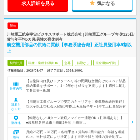
求人詳細を見る
気になる
新着
川崎重工航空宇宙ビジネスサポート株式会社 | 川崎重工グループ/年休125日/
賞与年平均5カ月/男性の育休例有
航空機用部品の供給に貢献【事務系総合職】正社員登用率9割以
上
契約社員
職種・業種未経験OK
急募
転勤なし
完全週休2日制
情報更新日：2026/08/07
終了予定日：
2026/10/01
【自衛隊向け及びドクターヘリ等の民間航空機向けのスペア部品
供給事業をサポート。1～2年かけ成長を支援します】適性に応じ
仕事内容
て各部署へ配属
【川崎重工業グループで安定のキャリアを！※業種未経験歓迎】
対象と
◎大卒以上◎社会人経験3年以上★最短半年～1年で正社員登用有
なる方
【転勤なし／UIターン歓迎／マイカー通勤OK（駐車場あり）】
■岐阜県各務原市川崎町2番地 川崎重…
勤務地
月給26万円～31万円＋各種手当＋賞与年2回※能力・年齢を考慮
の上、当社規定により決定します※正社員と同様の賃金制度…
給与