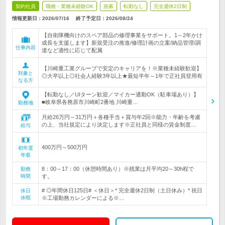
契約社員
職種・業種未経験OK
急募
転勤なし
完全週休2日制
情報更新日：2026/07/16
終了予定日：
2026/08/24
【自衛隊機向けのスペア部品の修理事業をサポート。1～2年かけ
成長を支援します】新規受注の推進/修理計画の立案/納品管理/調
仕事内容
達など適性に応じて配属
【川崎重工業グループで安定のキャリアを！※業種未経験歓迎】
対象と
◎大卒以上◎社会人経験3年以上★最短半年～1年で正社員登用有
なる方
【転勤なし／UIターン歓迎／マイカー通勤OK（駐車場あり）】
■岐阜県各務原市川崎町2番地 川崎重…
勤務地
月給26万円～31万円＋各種手当＋賞与年2回※能力・年齢を考慮
の上、当社規定により決定します※正社員と同様の賃金制度…
給与
400万円～500万円
初年度
年収
8：00～17：00（休憩時間あり）※残業は月平均20～30h程で
勤務
時間
す。
# ◎年間休日125日# ＜休日＞* 完全週休2日制（土日休み）* 祝日
休日
休暇
※工場勤務カレンダーによる※…