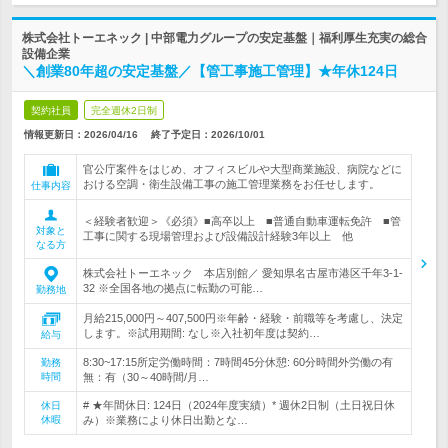
株式会社トーエネック | 中部電力グループの安定基盤｜福利厚生充実の総合
設備企業
＼創業80年超の安定基盤／【管工事施工管理】★年休124日
契約社員
完全週休2日制
情報更新日：2026/04/16
終了予定日：
2026/10/01
官公庁案件をはじめ、オフィスビルや大型商業施設、病院などに
おける空調・衛生設備工事の施工管理業務をお任せします。
仕事内容
＜経験者歓迎＞《必須》■高卒以上 ■普通自動車運転免許 ■管
対象と
工事に関する現場管理および設備設計経験3年以上 他
なる方
株式会社トーエネック 本店別館／ 愛知県名古屋市港区千年3-1-
32 ※全国各地の拠点に転勤の可能…
勤務地
月給215,000円～407,500円※年齢・経験・前職等を考慮し、決定
します。※試用期間: なし※入社初年度は契約…
給与
8:30~17:15所定労働時間：7時間45分休憩: 60分時間外労働の有
勤務
時間
無：有（30～40時間/月…
# ★年間休日: 124日（2024年度実績）* 週休2日制（土日祝日休
休日
休暇
み）※業務により休日出勤とな…