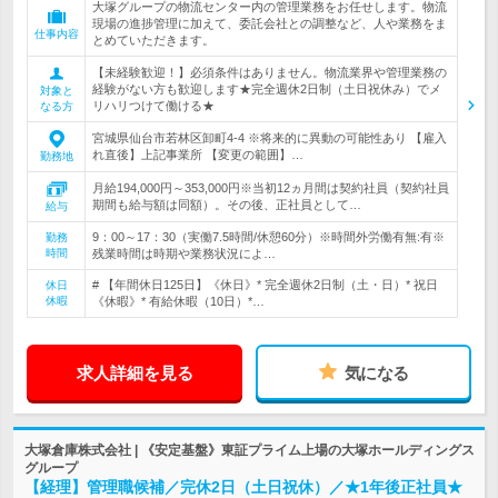
大塚グループの物流センター内の管理業務をお任せします。物流
現場の進捗管理に加えて、委託会社との調整など、人や業務をま
仕事内容
とめていただきます。
【未経験歓迎！】必須条件はありません。物流業界や管理業務の
経験がない方も歓迎します★完全週休2日制（土日祝休み）でメ
対象と
リハリつけて働ける★
なる方
宮城県仙台市若林区卸町4-4 ※将来的に異動の可能性あり 【雇入
れ直後】上記事業所 【変更の範囲】…
勤務地
月給194,000円～353,000円※当初12ヵ月間は契約社員（契約社員
期間も給与額は同額）。その後、正社員として…
給与
9：00～17：30（実働7.5時間/休憩60分）※時間外労働有無:有※
勤務
時間
残業時間は時期や業務状況によ…
# 【年間休日125日】《休日》* 完全週休2日制（土・日）* 祝日
休日
休暇
《休暇》* 有給休暇（10日）*…
求人詳細を見る
気になる
大塚倉庫株式会社 | 《安定基盤》東証プライム上場の大塚ホールディングス
グループ
【経理】管理職候補／完休2日（土日祝休）／★1年後正社員★