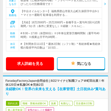
取扱者（乙種第4類or丙種）＊プライベートを大切にしたい方に
対象と
ぴったりの労務環境です！
なる方
【中台オイルセンター】 福島県郡山市富久山町久保田字中台9-1
＊マイカー通勤可 駐車場を利用する…
勤務地
【月給】18万2500円～25万2000円＋各種手当＋賞与年2回※試用
期間／3か月（条件に変更なし）※経験・スキルに…
給与
# 8:00～17:00（休憩60分）※1年単位変形労働時間制（週平均40
勤務
時間
時間）※残業は月平均1時間…
# 【年間休日111日】* 週休2日制（シフト制）* 有給休暇★有給休
休日
休暇
暇の取得平均日数は「10.5日…
求人詳細を見る
気になる
FaradayFactoryJapan合同会社 | 8/22マイナビ転職フェア＠町田出展！年
休120日★私服OK★完休2日
未経験OK！世界の未来を支える【在庫管理】土日祝休み*賞与あ
り
契約社員
職種・業種未経験OK
急募
転勤なし
完全週休2日制
第二新卒歓迎
女性のおしごと掲載中