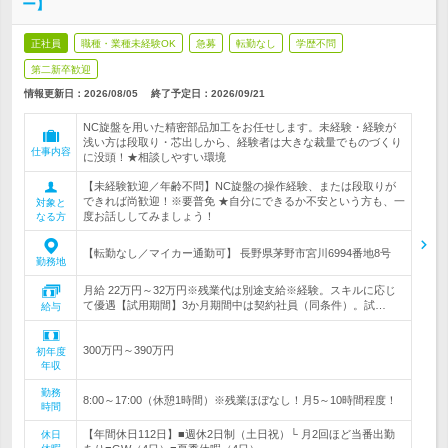
ー】
正社員
職種・業種未経験OK
急募
転勤なし
学歴不問
第二新卒歓迎
情報更新日：2026/08/05
終了予定日：
2026/09/21
NC旋盤を用いた精密部品加工をお任せします。未経験・経験が
浅い方は段取り・芯出しから、経験者は大きな裁量でものづくり
仕事内容
に没頭！★相談しやすい環境
【未経験歓迎／年齢不問】NC旋盤の操作経験、または段取りが
できれば尚歓迎！※要普免 ★自分にできるか不安という方も、一
対象と
度お話ししてみましょう！
なる方
【転勤なし／マイカー通勤可】 長野県茅野市宮川6994番地8号
勤務地
月給 22万円～32万円※残業代は別途支給※経験。スキルに応じ
て優遇【試用期間】3か月期間中は契約社員（同条件）。試…
給与
300万円～390万円
初年度
年収
勤務
8:00～17:00（休憩1時間）※残業ほぼなし！月5～10時間程度！
時間
【年間休日112日】■週休2日制（土日祝）└ 月2回ほど当番出勤
休日