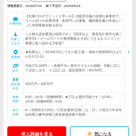
情報更新日：2026/07/16
終了予定日：
2026/09/14
【先輩のOJTでじっくり学べる】冷暖房完備の清潔な倉庫内で、
ラベル付けや在庫管理、各部門への運搬、棚卸報告書の作成とい
仕事内容
った管理業務全般を担当。
＼人柄＆意欲重視の採用です／【高卒以上・要普免】既卒＆第二
新卒OK！チームワークや整理整頓を大切にできる＆コツコツと
対象と
業務に取り組める方歓迎！
なる方
★転勤なし！2024年3月にできた新工場！ 神奈川県座間市ひばり
が丘5-12-15
勤務地
月給270,160円～＋各種手当＋賞与※スキルや経験・年齢に応じ
て決定します。※上記には、固定残業代（46,050円…
給与
324万円～400万円
初年度
年収
9:00～18:00（実働8時間）★下記も選択可能です！10:00～
勤務
時間
19:00（実働8時間）8:00…
# ＼年間休日120日／◎完全週休2日制（土・日）◎祝日◎年末年
休日
休暇
始休暇◎慶弔休暇◎産前産後休暇※取得…
求人詳細を見る
気になる