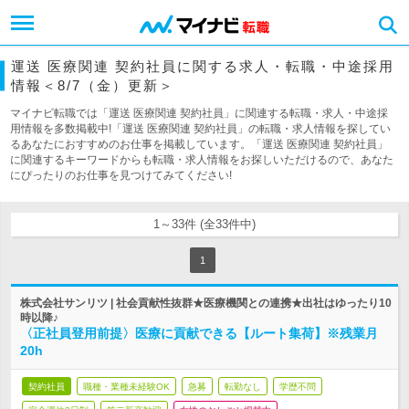
運送 医療関連 契約社員に関する求人・転職・中途採用
情報＜8/7（金）更新＞
マイナビ転職では「運送 医療関連 契約社員」に関連する転職・求人・中途採
用情報を多数掲載中!「運送 医療関連 契約社員」の転職・求人情報を探してい
るあなたにおすすめのお仕事を掲載しています。「運送 医療関連 契約社員」
に関連するキーワードからも転職・求人情報をお探しいただけるので、あなた
にぴったりのお仕事を見つけてみてください!
1～33件 (全33件中)
1
株式会社サンリツ | 社会貢献性抜群★医療機関との連携★出社はゆったり10
時以降♪
〈正社員登用前提〉医療に貢献できる【ルート集荷】※残業月
20h
契約社員
職種・業種未経験OK
急募
転勤なし
学歴不問