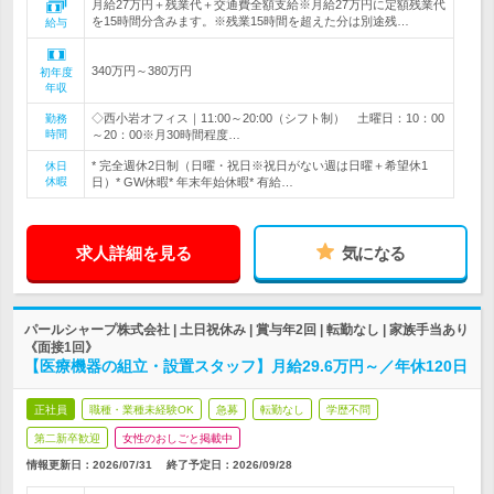
月給27万円＋残業代＋交通費全額支給※月給27万円に定額残業代
を15時間分含みます。※残業15時間を超えた分は別途残…
給与
340万円～380万円
初年度
年収
◇西小岩オフィス｜11:00～20:00（シフト制） 土曜日：10：00
勤務
時間
～20：00※月30時間程度…
* 完全週休2日制（日曜・祝日※祝日がない週は日曜＋希望休1
休日
休暇
日）* GW休暇* 年末年始休暇* 有給…
求人詳細を見る
気になる
パールシャープ株式会社 | 土日祝休み | 賞与年2回 | 転勤なし | 家族手当あり
《面接1回》
【医療機器の組立・設置スタッフ】月給29.6万円～／年休120日
正社員
職種・業種未経験OK
急募
転勤なし
学歴不問
第二新卒歓迎
女性のおしごと掲載中
情報更新日：2026/07/31
終了予定日：
2026/09/28