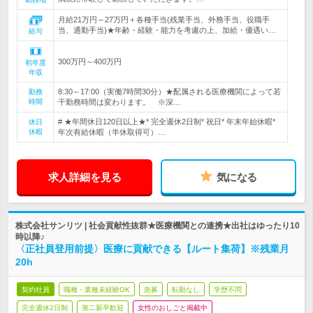
月給21万円～27万円＋各種手当(残業手当、外務手当、役職手
当、通勤手当)★年齢・経験・能力を考慮の上、加給・優遇い…
給与
300万円～400万円
初年度
年収
8:30～17:00（実働7時間30分）★配属される医療機関によって若
勤務
時間
干勤務時間は変わります。 ※深…
# ★年間休日120日以上★* 完全週休2日制* 祝日* 年末年始休暇*
休日
休暇
年次有給休暇（半休取得可）…
求人詳細を見る
気になる
株式会社サンリツ | 社会貢献性抜群★医療機関との連携★出社はゆったり10
時以降♪
〈正社員登用前提〉医療に貢献できる【ルート集荷】※残業月
20h
契約社員
職種・業種未経験OK
急募
転勤なし
学歴不問
完全週休2日制
第二新卒歓迎
女性のおしごと掲載中