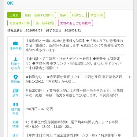
OK
正社員
職種・業種未経験OK
急募
転勤なし
学歴不問
完全週休2日制
第二新卒歓迎
女性のおしごと掲載中
情報更新日：2026/06/09
終了予定日：
2026/08/31
【薬剤師と一緒に地域の患者様を訪問】★担当エリアの患者様の
自宅・施設に、薬剤師を送迎します ★意欲に応じて患者様宅での
仕事内容
補助作業も行います
【未経験・第二新卒・社会人デビュー歓迎】◆要普免（AT限定
可）◆学歴不問 ※ブランク・転職回数は問いません ※ドライバ
対象と
ー未経験者が活躍中！
なる方
★転勤なし！ ★赤羽駅が最寄りです！ ◇西が丘店 東京都北区西
が丘1-15-11 「赤羽駅」から徒…
勤務地
月給20万円～＋賞与※上記には各種一律手当を含みます。※前職
年収・経験・年齢・能力を考慮して決定します。※試用期間3…
給与
290万円～370万円
初年度
年収
1ヶ月単位の変形労働時間制（週平均40時間以内）シフト時間
勤務
時間
例・9:00～18:00・11:00～20…
【年間休日110日】* 完全週休2日制（シフト制）* 特別休暇（年
休日