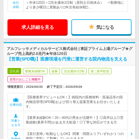
＜年休120日＞□完全週休2日制（原則土日祝休み） ⇒勤務地に
休日
休暇
より多少曜日に変動あり□年次有給休暇□…
求人詳細を見る
気になる
アルフレッサメディカルサービス株式会社 | 東証プライム上場グループ★グ
ループ売上高約2.6兆円★年休120日
【営業(SPD職)】医療現場を円滑に運営する院内物流を支える
正社員
業種未経験OK
急募
完全週休2日制
第二新卒歓迎
女性のおしごと掲載中
情報更新日：2026/06/30
終了予定日：
2026/09/28
【医療業界デビューもOK！】病院内の医療材料・医薬品等の院
内物流管理(SPD職)および切り替え提案営業をお任せいたしま
仕事内容
す。
【業界未経験OK！20～40代の男女が活躍中！】◎高卒以上◎営
対象と
業経験(業界不問)がある方大歓迎！◎丁寧な対応ができる方
なる方
【直行直帰／転勤なしもOK】 関東・関西エリアいずれか１つの
病院に常駐して勤務していただきます。…
勤務地