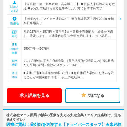
【未経験・第二新卒歓迎・高卒以上！】 ◆社会人未経験の方も歓
対象と
迎 ◆安定して続けられる仕事をしたい方におすすめです！
なる方
【 転勤なし／マイカー通勤OK 】 東京都練馬区谷原4-20-29 ★無
料駐車場あり
勤務地
月給22万円～25万円＋賞与年2回＋各種手当※能力・経験を考慮
し、決定します。※残業代は別途全額支給します。※上記月…
給与
350万円～450万円
初年度
年収
# 1ヶ月単位の変形労働時間制（週平均実働40時間以内）※1日当
勤務
時間
たり平均7時間※病院のスケジュールに…
■週休2日制■年末年始休暇（6日）■有給休暇┗柔軟にお休みを取
休日
休暇
ることが可能■慶弔休暇5日以上の連続休…
求人詳細を見る
気になる
株式会社マエノ薬局 | 地域の医療を支える安定企業！エリア担当制で、道も
覚えやすい♪
医療に貢献！薬剤師を送迎する【ドライバースタッフ】★未経験