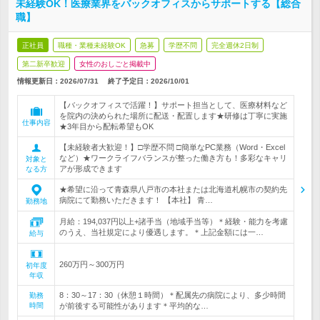
未経験OK！医療業界をバックオフィスからサポートする【総合
職】
正社員
職種・業種未経験OK
急募
学歴不問
完全週休2日制
第二新卒歓迎
女性のおしごと掲載中
情報更新日：2026/07/31
終了予定日：
2026/10/01
【バックオフィスで活躍！】サポート担当として、医療材料など
を院内の決められた場所に配送・配置します★研修は丁寧に実施
仕事内容
★3年目から配転希望もOK
【未経験者大歓迎！】□学歴不問 □簡単なPC業務（Word・Excel
など）★ワークライフバランスが整った働き方も！多彩なキャリ
対象と
アが形成できます
なる方
★希望に沿って青森県八戸市の本社または北海道札幌市の契約先
病院にて勤務いただきます！ 【本社】 青…
勤務地
月給：194,037円以上+諸手当（地域手当等）＊経験・能力を考慮
のうえ、当社規定により優遇します。＊上記金額には一…
給与
260万円～300万円
初年度
年収
8：30～17：30（休憩１時間）＊配属先の病院により、多少時間
勤務
時間
が前後する可能性があります＊平均的な…