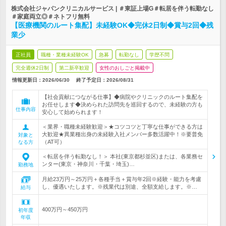
株式会社ジャパンクリニカルサービス | ＃東証上場G＃転居を伴う転勤なし
＃家庭両立◎＃ネトフリ無料
【医療機関のルート集配】未経験OK◆完休2日制◆賞与2回◆残
業少
正社員
職種・業種未経験OK
急募
転勤なし
学歴不問
完全週休2日制
第二新卒歓迎
女性のおしごと掲載中
情報更新日：2026/06/30
終了予定日：
2026/08/31
【社会貢献につながる仕事】◆病院やクリニックのルート集配を
お任せします◆決められた訪問先を巡回するので、未経験の方も
仕事内容
安心して始められます！
＜業界・職種未経験歓迎＞★コツコツと丁寧な仕事ができる方は
大歓迎★異業種出身の未経験入社メンバー多数活躍中！※要普免
対象と
（AT可）
なる方
＜転居を伴う転勤なし！＞ 本社(東京都杉並区)または、各業務セ
ンター(東京・神奈川・千葉・埼玉)…
勤務地
月給23万円～25万円＋各種手当＋賞与年2回※経験・能力を考慮
し、優遇いたします。※残業代は別途、全額支給します。※…
給与
400万円～450万円
初年度
年収