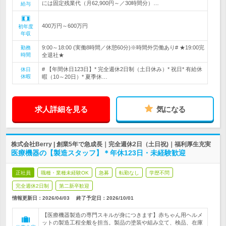
には固定残業代（月62,900円～／30時間分）…
給与
400万円～600万円
初年度
年収
9:00～18:00 (実働8時間／休憩60分)※時間外労働あり# ★19:00完
勤務
時間
全退社★
# 【年間休日123日】* 完全週休2日制（土日休み）* 祝日* 有給休
休日
休暇
暇（10～20日）* 夏季休…
求人詳細を見る
気になる
株式会社Berry | 創業5年で急成長｜完全週休2日（土日祝)｜福利厚生充実
医療機器の【製造スタッフ】＊年休123日・未経験歓迎
正社員
職種・業種未経験OK
急募
転勤なし
学歴不問
完全週休2日制
第二新卒歓迎
情報更新日：2026/04/03
終了予定日：
2026/10/01
【医療機器製造の専門スキルが身につきます】赤ちゃん用ヘルメ
ットの製造工程全般を担当。製品の塗装や組み立て、検品、在庫