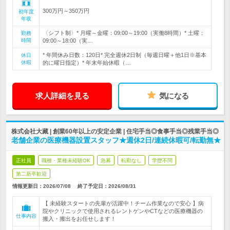
300万円～350万円
初年度
年収
〈シフト制〉* 月曜～金曜：09:00～19:00（実働8時間）* 土曜：
勤務
時間
09:00～18:00（実…
* 年間休み日数：120日* 完全週休2日制（毎週日曜＋他1日※基本
休日
休暇
的に曜日指定）* 年末年始休暇（…
求人詳細を見る
気になる
株式会社大藏 | 創業60年以上の安定企業 | 住宅手当◎食事手当◎残業手当◎
老舗企業の医療機器設置スタッフ★週休2日/連続休暇可/転勤無★
正社員
職種・業種未経験OK
急募
転勤なし
学歴不問
第二新卒歓迎
情報更新日：2026/07/08
終了予定日：
2026/08/31
【 未経験スタートの先輩が活躍中！チーム作業なので安心 】病
院やクリニックで使用されるレントゲンやCTなどの医療機器の
仕事内容
搬入・搬出をお任せします！