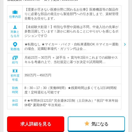
【需要が尽きない医療分野に関わるお仕事】医療機器等の製品作
りに必要な部品の発注から製造部門への引き渡しまで、資材管理
仕事内容
全般をお任せします。
【未経験大歓迎！】特別な学歴や資格は不問。中途入社の先輩が
多数活躍しています！誰かに頼られることにやりがいを感じるポ
対象と
ジションです◎
なる方
★転勤なし ★マイカー・バイク・自転車通勤OK ※マイカー通勤
の場合、近隣駐車場代・ガソリン代は会…
勤務地
月給23万～30万円 ＋ 諸手当 ＋ 賞与年2回※これまでの経験やス
キルを考慮の上で、当社規定に基づき決定※試用期間…
給与
350万円～450万円
初年度
年収
8：30～17：30（実働8時間）★残業時間は多くても1日1時間程
勤務
時間
度！定時退社も可能です
# ★年間休日121日* 完全週休2日制（土日休み）* 祝日* 年末年始
休日
休暇
休暇* 夏期休暇* 年次有給…
求人詳細を見る
気になる