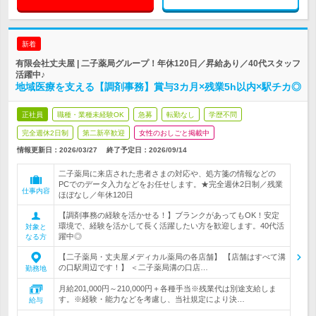
新着
有限会社丈夫屋 | 二子薬局グループ！年休120日／昇給あり／40代スタッフ
活躍中♪
地域医療を支える【調剤事務】賞与3カ月×残業5h以内×駅チカ◎
正社員
職種・業種未経験OK
急募
転勤なし
学歴不問
完全週休2日制
第二新卒歓迎
女性のおしごと掲載中
情報更新日：2026/03/27
終了予定日：
2026/09/14
二子薬局に来店された患者さまの対応や、処方箋の情報などの
PCでのデータ入力などをお任せします。★完全週休2日制／残業
仕事内容
ほぼなし／年休120日
【調剤事務の経験を活かせる！】ブランクがあってもOK！安定
環境で、経験を活かして長く活躍したい方を歓迎します。40代活
対象と
躍中◎
なる方
【二子薬局・丈夫屋メディカル薬局の各店舗】 【店舗はすべて溝
の口駅周辺です！】 ＜二子薬局溝の口店…
勤務地
月給201,000円～210,000円＋各種手当※残業代は別途支給しま
す。※経験・能力などを考慮し、当社規定により決…
給与