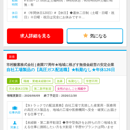
# 8:00～17:00所定労働時間：8時間休憩：60分時間外労働の有
勤務
時間
無：有
# 《年間休日120日》# 【休日】◆週休二日制（土曜・日曜・祝
休日
休暇
日）※日曜・祝日は完全にお休みです※…
求人詳細を見る
気になる
新着
市村酸素株式会社 | 創業77周年★地域に根ざす無借金経営の安定企業
自社工場製品の【高圧ガス配送職】★転勤なし★年休126日
正社員
職種・業種未経験OK
急募
転勤なし
学歴不問
完全週休2日制
第二新卒歓迎
女性のおしごと掲載中
情報更新日：2026/06/09
終了予定日：
2026/11/30
【3tトラックでの配送業務】自社工場で充填した産業用・医療用
の高圧ガス製品を、地域の工場や医療機関へ安全・確実にお届け
仕事内容
する仕事です。
【未経験・第二新卒歓迎】◆準中型免許をお持ちの方◇地域を支
える仕事に挑戦したい方を大歓迎！学歴やブランクは問いませ
対象と