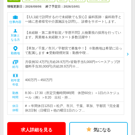
情報更新日：2026/08/06
終了予定日：
2026/10/01
【3人1組で訪問するので未経験でも安心】歯科医師・歯科助手と
一緒に患者様宅や介護施設を訪問し、診療をサポートします。
仕事内容
【未経験・第二新卒歓迎／学歴不問】人物重視の採用を行ってい
対象と
ます。異業種＆未経験スタート多数活躍中！
なる方
【草加／千葉／市川／宇都宮で募集中！】 ※勤務地は希望に沿っ
て配属します ★受動喫煙対策：勤務中喫…
勤務地
月収例32.4万円(月給28.9万円+皆勤手当5,000円+ベースアップ評
価料手当30,000円)月給28.9万円※…
給与
400万円～450万円
初年度
年収
8:30～17:30（所定労働時間8時間 休憩60分）＜1日のスケジュ
勤務
時間
ール（例）＞8:20 出社・持…
# ＜年間休日125日＞松戸、市川、千葉、草加、宇都宮 └完全週
休日
休暇
休2日制（日曜日＋他の曜日1日のシフ…
求人詳細を見る
気になる