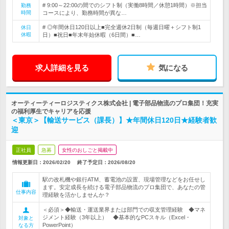
# 9:00～22:00の間でのシフト制（実働8時間／休憩1時間）※担当
勤務
時間
コースにより、勤務時間が異な…
# ◎年間休日120日以上■完全週休2日制（毎週日曜＋シフト制1
休日
休暇
日）■祝日■年末年始休暇（6日間）■…
求人詳細を見る
気になる
オーティーティーロジスティクス株式会社 | 電子部品物流のプロ集団！充実
の福利厚生でキャリアを応援
＜東京＞【輸送サービス（課長）】★年間休日120日★経験者歓
迎
正社員
急募
女性のおしごと掲載中
情報更新日：2026/02/20
終了予定日：
2026/08/20
駅の改札機や銀行ATM、蓄電池の設置、現場管理などをお任せし
ます。安定成長を続ける電子部品物流のプロ集団で、あなたの管
仕事内容
理経験を活かしませんか？
＜必須＞◆輸送・運送業界または部門での収支管理経験 ◆マネ
ジメント経験（3年以上） ◆基本的なPCスキル（Excel・
対象と
PowerPoint）
なる方