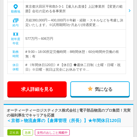
東京都大田区平和島5-3-1 【雇入れ直後】上記事業所 【変更の範
囲】会社の定める各事業所
勤務地
月給380,000円～400,000円※年齢・経験・スキルなどを考慮し決
定いたします。※試用期間3か月あり(待遇変更…
給与
577万円～606万円
初年度
年収
# 9:00～18:00所定労働時間：8時間休憩：60分時間外労働の有
勤務
時間
無：有
# 《年間休日120日》# 【休日】◆週休二日制（土曜・日曜・祝
休日
休暇
日）※日曜・祝日は完全にお休みです※…
求人詳細を見る
気になる
オーティーティーロジスティクス株式会社 | 電子部品物流のプロ集団！充実
の福利厚生でキャリアを応援
＜京都＞物流倉庫の【倉庫管理（所長）】★年間休日120日
正社員
急募
女性のおしごと掲載中