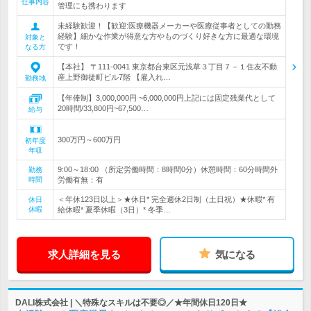
仕事内容
管理にも携わります
未経験歓迎！【歓迎:医療機器メーカーや医療従事者としての勤務
経験】細かな作業が得意な方やものづくり好きな方に最適な環境
対象と
です！
なる方
【本社】 〒111-0041 東京都台東区元浅草３丁目７－１住友不動
産上野御徒町ビル7階 【雇入れ…
勤務地
【年俸制】3,000,000円 ~6,000,000円上記には固定残業代として
20時間/33,800円~67,500…
給与
300万円～600万円
初年度
年収
9:00～18:00 （所定労働時間：8時間0分）休憩時間：60分時間外
勤務
時間
労働有無：有
＜年休123日以上＞★休日* 完全週休2日制（土日祝）★休暇* 有
休日
休暇
給休暇* 夏季休暇（3日）* 冬季…
求人詳細を見る
気になる
DALI株式会社 | ＼特殊なスキルは不要◎／★年間休日120日★