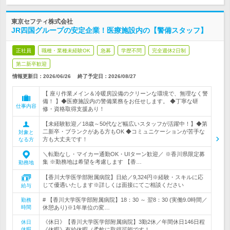
東京セフティ株式会社
JR四国グループの安定企業！医療施設内の【警備スタッフ】
正社員
職種・業種未経験OK
急募
学歴不問
完全週休2日制
第二新卒歓迎
情報更新日：2026/06/26
終了予定日：
2026/08/27
【 座り作業メイン＆冷暖房設備のクリーンな環境で、無理なく警
備！ 】◆医療施設内の警備業務をお任せします。 ◆丁寧な研
仕事内容
修・資格取得支援あり！
【未経験歓迎／18歳～50代など幅広いスタッフが活躍中！】◆第
二新卒・ブランクがある方もOK ◆コミュニケーションが苦手な
対象と
方も大丈夫です！
なる方
＼転勤なし・マイカー通勤OK・UIターン歓迎／ ※香川県限定募
集 ※勤務地は希望を考慮します 【香…
勤務地
【香川大学医学部附属病院】日給／9,324円※経験・スキルに応
じて優遇いたします※詳しくは面接にてご相談ください
給与
# 【香川大学医学部附属病院】18：30 ～ 翌8：30 (実働9.0時間／
勤務
時間
休憩あり)※1年単位の変…
《休日》【香川大学医学部附属病院】3勤2休／年間休日146日程
休日
休暇
《休暇》有給休暇（柔軟に取得可能です！…