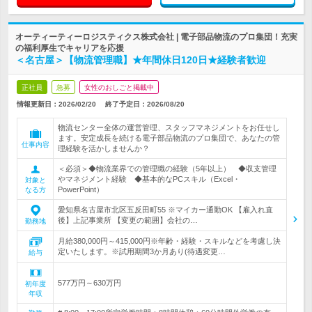
オーティーティーロジスティクス株式会社 | 電子部品物流のプロ集団！充実
の福利厚生でキャリアを応援
＜名古屋＞【物流管理職】★年間休日120日★経験者歓迎
正社員
急募
女性のおしごと掲載中
情報更新日：2026/02/20
終了予定日：
2026/08/20
物流センター全体の運営管理、スタッフマネジメントをお任せし
ます。安定成長を続ける電子部品物流のプロ集団で、あなたの管
仕事内容
理経験を活かしませんか？
＜必須＞◆物流業界での管理職の経験（5年以上） ◆収支管理
やマネジメント経験 ◆基本的なPCスキル（Excel・
対象と
PowerPoint）
なる方
愛知県名古屋市北区五反田町55 ※マイカー通勤OK 【雇入れ直
後】上記事業所 【変更の範囲】会社の…
勤務地
月給380,000円～415,000円※年齢・経験・スキルなどを考慮し決
定いたします。※試用期間3か月あり(待遇変更…
給与
577万円～630万円
初年度
年収