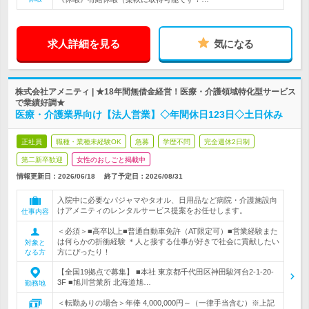
求人詳細を見る
気になる
株式会社アメニティ | ★18年間無借金経営！医療・介護領域特化型サービス
で業績好調★
医療・介護業界向け【法人営業】◇年間休日123日◇土日休み
正社員
職種・業種未経験OK
急募
学歴不問
完全週休2日制
第二新卒歓迎
女性のおしごと掲載中
情報更新日：2026/06/18
終了予定日：
2026/08/31
入院中に必要なパジャマやタオル、日用品など病院・介護施設向
けアメニティのレンタルサービス提案をお任せします。
仕事内容
＜必須＞■高卒以上■普通自動車免許（AT限定可）■営業経験また
は何らかの折衝経験 ＊人と接する仕事が好きで社会に貢献したい
対象と
方にぴったり！
なる方
【全国19拠点で募集】 ■本社 東京都千代田区神田駿河台2-1-20-
3F ■旭川営業所 北海道旭…
勤務地
＜転勤ありの場合＞年俸 4,000,000円～（一律手当含む）※上記