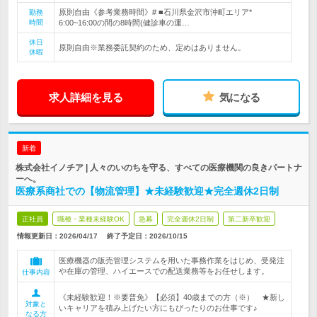
原則自由《参考業務時間》# ■石川県金沢市沖町エリア*
勤務
時間
6:00~16:00の間の8時間(健診車の運…
休日
原則自由※業務委託契約のため、定めはありません。
休暇
求人詳細を見る
気になる
新着
株式会社イノチア | 人々のいのちを守る、すべての医療機関の良きパートナ
ーへ。
医療系商社での【物流管理】★未経験歓迎★完全週休2日制
正社員
職種・業種未経験OK
急募
完全週休2日制
第二新卒歓迎
情報更新日：2026/04/17
終了予定日：
2026/10/15
医療機器の販売管理システムを用いた事務作業をはじめ、受発注
や在庫の管理、ハイエースでの配送業務等をお任せします。
仕事内容
《未経験歓迎！※要普免》【必須】40歳までの方（※） ★新し
対象と
いキャリアを積み上げたい方にもぴったりのお仕事です♪
なる方