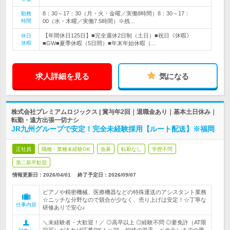
8：30～17：30（月・火・金曜／実働8時間）8：30～17：
勤務
時間
00（水・木曜／実働7.5時間）※残…
【年間休日125日】■完全週休2日制（土日）■祝日《休暇》
休日
休暇
■GW■夏季休暇（5日間）■年末年始休暇（…
求人詳細を見る
気になる
株式会社プレミアムロジックス | 賞与年2回｜退職金あり｜基本土日休み｜
転勤・遠方出張一切ナシ
JR九州グループで安定！完全未経験採用【ルート配送】※福岡
正社員
職種・業種未経験OK
急募
転勤なし
学歴不問
第二新卒歓迎
情報更新日：2026/04/01
終了予定日：
2026/09/07
ピアノや精密機械、医療機器などの特殊運送のアシスタント業務
☆ニッチな分野なので競合が少なく、売り上げは安定！☆丁寧な
仕事内容
研修ありで安心♪
＼未経験者・大歓迎！／ ◎高卒以上 ◎経験不問 ◎要免許（AT限
定可）があれば応募OK！☆20～40代の若手～ベテランまでの男