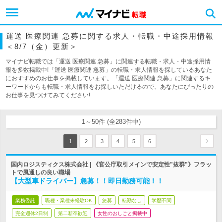
運送 医療関連 急募に関する求人・転職・中途採用情報
＜8/7（金）更新＞
マイナビ転職では「運送 医療関連 急募」に関連する転職・求人・中途採用情
報を多数掲載中!「運送 医療関連 急募」の転職・求人情報を探しているあなた
におすすめのお仕事を掲載しています。「運送 医療関連 急募」に関連するキ
ーワードからも転職・求人情報をお探しいただけるので、あなたにぴったりの
お仕事を見つけてみてください!
1～50件 (全283件中)
1
2
3
4
5
6
国内ロジスティクス株式会社 | 《官公庁取引メインで安定性"抜群"》フラッ
トで風通しの良い職場
【大型車ドライバー】急募！！即日勤務可能！！
業務委託
職種・業種未経験OK
急募
転勤なし
学歴不問
完全週休2日制
第二新卒歓迎
女性のおしごと掲載中