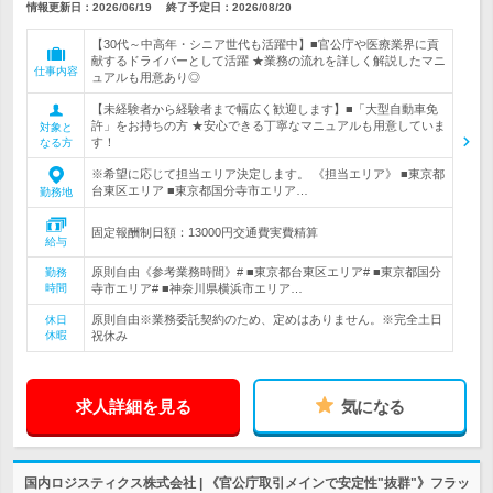
情報更新日：2026/06/19
終了予定日：
2026/08/20
【30代～中高年・シニア世代も活躍中】■官公庁や医療業界に貢
献するドライバーとして活躍 ★業務の流れを詳しく解説したマニ
仕事内容
ュアルも用意あり◎
【未経験者から経験者まで幅広く歓迎します】■「大型自動車免
許」をお持ちの方 ★安心できる丁寧なマニュアルも用意していま
対象と
す！
なる方
※希望に応じて担当エリア決定します。 《担当エリア》 ■東京都
台東区エリア ■東京都国分寺市エリア…
勤務地
固定報酬制日額：13000円交通費実費精算
給与
原則自由《参考業務時間》# ■東京都台東区エリア# ■東京都国分
勤務
時間
寺市エリア# ■神奈川県横浜市エリア…
原則自由※業務委託契約のため、定めはありません。※完全土日
休日
休暇
祝休み
求人詳細を見る
気になる
国内ロジスティクス株式会社 | 《官公庁取引メインで安定性"抜群"》フラッ