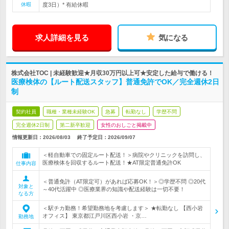
休暇
度3日）* 有給休暇
求人詳細を見る
気になる
株式会社TOC | 未経験歓迎★月収30万円以上可★安定した給与で働ける！
医療検体の【ルート配送スタッフ】普通免許でOK／完全週休2日
制
契約社員
職種・業種未経験OK
急募
転勤なし
学歴不問
完全週休2日制
第二新卒歓迎
女性のおしごと掲載中
情報更新日：2026/08/03
終了予定日：
2026/09/07
＜軽自動車での固定ルート配送！＞病院やクリニックを訪問し、
医療検体を回収するルート配送！★AT限定普通免許OK
仕事内容
＜普通免許（AT限定可）があれば応募OK！＞◎学歴不問 ◎20代
対象と
～40代活躍中 ◎医療業界の知識や配送経験は一切不要！
なる方
＜駅チカ勤務！希望勤務地を考慮します＞ ★転勤なし 【西小岩
オフィス】 東京都江戸川区西小岩 ・京…
勤務地