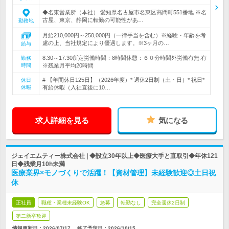
◆名東営業所（本社） 愛知県名古屋市名東区高間町551番地 ※名
古屋、東京、静岡に転勤の可能性があ…
勤務地
月給210,000円～250,000円（一律手当を含む）※経験・年齢を考
慮の上、当社規定により優遇します。※3ヶ月の…
給与
8:30～17:30所定労働時間：8時間休憩：６０分時間外労働有無:有
勤務
時間
※残業月平均20時間
# 【年間休日125日】（2026年度）* 週休2日制（土・日）* 祝日*
休日
休暇
有給休暇（入社直後に10…
求人詳細を見る
気になる
ジェイエムティー株式会社 | ◆設立30年以上◆医療大手と直取引◆年休121
日◆残業月10h未満
医療業界×モノづくりで活躍！【資材管理】未経験歓迎◎土日祝
休
正社員
職種・業種未経験OK
急募
転勤なし
完全週休2日制
第二新卒歓迎
情報更新日：2026/07/17
終了予定日：
2026/10/15