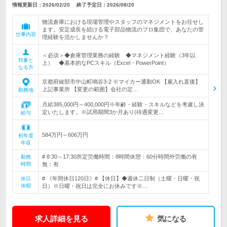
情報更新日：2026/02/20
終了予定日：
2026/08/20
物流倉庫における現場管理やスタッフのマネジメントをお任せし
ます。安定成長を続ける電子部品物流のプロ集団で、あなたの管
仕事内容
理経験を活かしませんか？
＜必須＞◆倉庫管理業務の経験 ◆マネジメント経験（3年以
対象と
上） ◆基本的なPCスキル（Excel・PowerPoint）
なる方
京都府綾部市中山町鳴谷3-2 ※マイカー通勤OK 【雇入れ直後】
上記事業所 【変更の範囲】会社の定…
勤務地
月給385,000円～400,000円※年齢・経験・スキルなどを考慮し決
定いたします。※試用期間3か月あり(待遇変更…
給与
584万円～606万円
初年度
年収
# 8:30～17:30所定労働時間：8時間休憩：60分時間外労働の有
勤務
時間
無：有
# 《年間休日120日》# 【休日】◆週休二日制（土曜・日曜・祝
休日
休暇
日）※日曜・祝日は完全にお休みです※…
求人詳細を見る
気になる