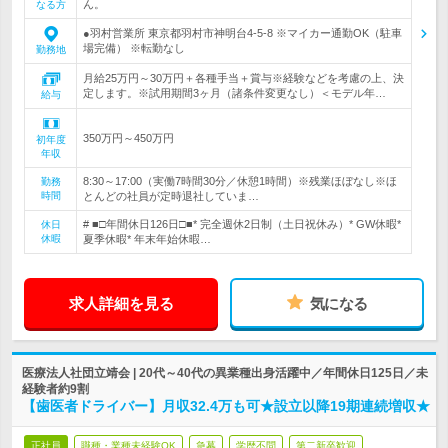
ん。
なる方
●羽村営業所 東京都羽村市神明台4-5-8 ※マイカー通勤OK（駐車
場完備） ※転勤なし
勤務地
月給25万円～30万円＋各種手当＋賞与※経験などを考慮の上、決
定します。※試用期間3ヶ月（諸条件変更なし）＜モデル年…
給与
350万円～450万円
初年度
年収
8:30～17:00（実働7時間30分／休憩1時間）※残業ほぼなし※ほ
勤務
時間
とんどの社員が定時退社していま…
# ■□年間休日126日□■* 完全週休2日制（土日祝休み）* GW休暇*
休日
休暇
夏季休暇* 年末年始休暇…
求人詳細を見る
気になる
医療法人社団立靖会 | 20代～40代の異業種出身活躍中／年間休日125日／未
経験者約9割
【歯医者ドライバー】月収32.4万も可★設立以降19期連続増収★
正社員
職種・業種未経験OK
急募
学歴不問
第二新卒歓迎