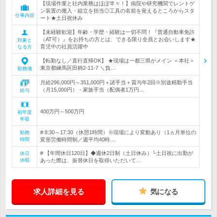
【現場作業と社内業務はほぼ半々！】病院や研究機関でレントゲ
ン装置の搬入・組立を担当◎工具の名前を覚えるところからスタ
仕事内容
ート★土日祝休み
【未経験歓迎】年齢・学歴・経験は一切不問！『普通自動車免許
（AT可）』をお持ちの方とは、できる限り全員とお会いします★
対象と
育児中の社員活躍中
なる方
【転勤なし／直行直帰OK】 ★現場は一都三県がメイン ＜本社＞
東京都練馬区田柄2-11-7 ＼負…
勤務地
月給296,000円～351,000円＋諸手当＋賞与年2回※別途精勤手当
（月15,000円）・家族手当（配偶者1万円…
給与
400万円～500万円
初年度
年収
# 8:30～17:30（休憩1時間）※現場により変動あり（1ヵ月単位の
勤務
時間
変形労働時間制／週平均40時…
# 【年間休日120日】◆週休2日制（土日休み）└土日祝に出勤が
休日
休暇
あった際は、振替休日を取得いただいて…
求人詳細を見る
気になる