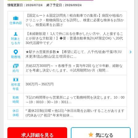
情報更新日：2026/07/24
終了予定日：
2026/09/24
【固定ルート＆固定訪問先！軽自動車での集荷♪】病院や地域の
クリニック・動物病院などを訪問し、検査に必要な検体をお預か
仕事内容
りし、検査結果をお届け
【未経験歓迎！ 1人で外に出る仕事がしたい方や、人と接するこ
とが好きな方歓迎！】◆要：普通自動車免許(AT限定OK) ＼20代
対象と
30代活躍中です／
なる方
★駅チカ営業所多数★ 【希望に応じて、八千代/佐倉/千葉/市川/
木更津/流山/館山/足立/世田谷に…
勤務地
月給22万3000円～ ＋各種手当 ＋賞与年2回 など※年齢、経験な
どを考慮し決定いたします。※試用期間3か月（期間…
給与
300万円～350万円
初年度
年収
下記の時間帯から営業所によって勤務時間を決定します。10：00
勤務
時間
～19：0010：30～19：3011…
* 週休2日制(日曜＋他1日)└休日出勤をお願いすることがあります
休日
休暇
(代休あり)* 祝日* 年末年始休…
求人詳細を見る
気になる