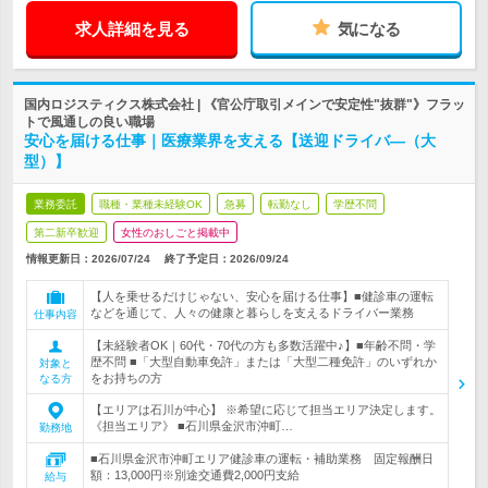
求人詳細を見る
気になる
国内ロジスティクス株式会社 | 《官公庁取引メインで安定性"抜群"》フラッ
トで風通しの良い職場
安心を届ける仕事｜医療業界を支える【送迎ドライバ―（大
型）】
業務委託
職種・業種未経験OK
急募
転勤なし
学歴不問
第二新卒歓迎
女性のおしごと掲載中
情報更新日：2026/07/24
終了予定日：
2026/09/24
【人を乗せるだけじゃない、安心を届ける仕事】■健診車の運転
などを通じて、人々の健康と暮らしを支えるドライバー業務
仕事内容
【未経験者OK｜60代・70代の方も多数活躍中♪】■年齢不問・学
歴不問 ■「大型自動車免許」または「大型二種免許」のいずれか
対象と
をお持ちの方
なる方
【エリアは石川が中心】 ※希望に応じて担当エリア決定します。
《担当エリア》 ■石川県金沢市沖町…
勤務地
■石川県金沢市沖町エリア健診車の運転・補助業務 固定報酬日
額：13,000円※別途交通費2,000円支給
給与