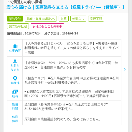
トで風通しの良い職場
安心を届ける｜医療業界を支える【送迎ドライバ―（普通車）】
業務委託
職種・業種未経験OK
急募
転勤なし
学歴不問
第二新卒歓迎
女性のおしごと掲載中
情報更新日：2026/07/24
終了予定日：
2026/09/24
【人を乗せるだけじゃない、安心を届ける仕事】■患者様や施設
利用者様の送迎を通じて、人々の健康と暮らしを支えるドライバ
仕事内容
ー業務
【未経験者OK｜60代・70代の方も多数活躍中♪】■年齢不問・学
対象と
歴不問 ■「普通自動車免許」をお持ちの方
なる方
《担当エリア》 ■石川県金沢市岩出町 ⇒患者様の送迎案件 ■石川
県金沢市沖町 ⇒施設利用者様の送迎…
勤務地
■石川県金沢市岩出町エリア患者様の送迎案件 固定報酬制日
額：2200～4400円■石川県金沢市沖町エリア施設利用者様…
給与
原則自由《参考業務時間》# ■石川県金沢市岩出町エリア*
勤務
時間
8:15~10:15(患者様の送迎案件)*…
休日
原則自由※業務委託契約のため、定めはありません。
休暇