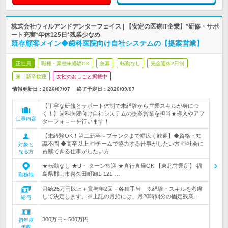
株式会社ウィルアンドデンターフェイス | 【安定の医療IT企業】*研修・サポ
ート充実*年休125日*残業少なめ
既存顧客メイン◆歯科医院向け自社システムの【提案営業】
正社員
職種・業種未経験OK
急募
転勤なし
完全週休2日制
第二新卒歓迎
女性のおしごと掲載中
情報更新日：2026/07/07
終了予定日：
2026/09/07
【丁寧な研修とサポート体制で未経験から営業スキルが身につ
く！】歯科医院向け自社システムの提案営業を担当★導入やアフ
仕事内容
ターフォローを行います！
【未経験OK！第二新卒～ブランクまで幅広く歓迎】◆資格・知
識不問 ◆高卒以上 ◎チームで協力する仕事がしたい方 ◎社会に
対象と
貢献できる仕事がしたい方
なる方
★転勤なし ★U・Iターン歓迎 ★直行直帰OK 【東北営業所】 福
島県郡山市喜久田町卸1-121-…
勤務地
月給25万円以上＋賞与年2回＋各種手当 ※経験・スキルを考慮
して決定します。※上記の月給には、月20時間分の固定残業…
給与
300万円～500万円
初年度
年収