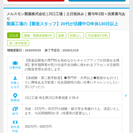
メルスモン製薬株式会社 | 川口工場｜土日祝休み｜賞与年2回＋決算賞与あ
り
製薬工場の【製造スタッフ】20代が活躍中◎年休130日以上
正社員
職種・業種未経験OK
急募
転勤なし
完全週休2日制
第二新卒歓迎
情報更新日：2026/05/29
終了予定日：
2026/11/19
【医薬品製造の専門性を高めながらキャリアアップが目指せる環
境】更年期障害や乳汁分泌不全治療に使われるプラセンタ注射剤
仕事内容
の製造管理を担当します。
【未経験・第二新卒歓迎】◆専門卒・大卒以上◆製造やものづく
りに興味ある方歓迎！社会貢献性の高い仕事にチャレンジしたい
対象と
方にぴったり。
なる方
川口工場 埼玉県川口市東領家 2-35-6
勤務地
月給：23万円～30万円※経験・能力等を考慮のうえ、決定いたし
ます。※試用期間3か月（待遇等の変更なし）
給与
350万円～500万円
初年度
年収