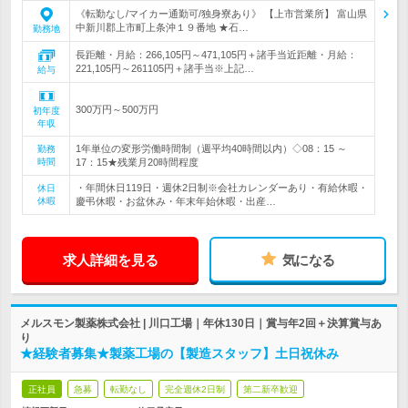
《転勤なし/マイカー通勤可/独身寮あり》 【上市営業所】 富山県
中新川郡上市町上条沖１９番地 ★石…
勤務地
長距離・月給：266,105円～471,105円＋諸手当近距離・月給：
221,105円～261105円＋諸手当※上記…
給与
300万円～500万円
初年度
年収
1年単位の変形労働時間制（週平均40時間以内）◇08：15 ～
勤務
時間
17：15★残業月20時間程度
・年間休日119日・週休2日制※会社カレンダーあり・有給休暇・
休日
休暇
慶弔休暇・お盆休み・年末年始休暇・出産…
求人詳細を見る
気になる
メルスモン製薬株式会社 | 川口工場｜年休130日｜賞与年2回＋決算賞与あ
り
★経験者募集★製薬工場の【製造スタッフ】土日祝休み
正社員
急募
転勤なし
完全週休2日制
第二新卒歓迎