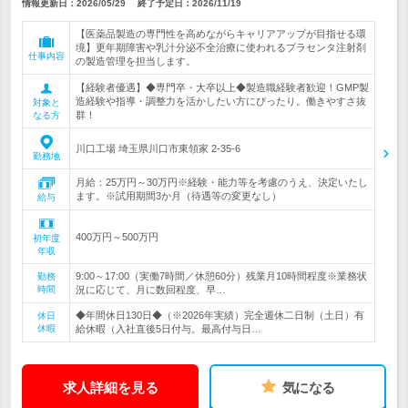
情報更新日：2026/05/29
終了予定日：
2026/11/19
【医薬品製造の専門性を高めながらキャリアアップが目指せる環
境】更年期障害や乳汁分泌不全治療に使われるプラセンタ注射剤
仕事内容
の製造管理を担当します。
【経験者優遇】◆専門卒・大卒以上◆製造職経験者歓迎！GMP製
造経験や指導・調整力を活かしたい方にぴったり。働きやすさ抜
対象と
群！
なる方
川口工場 埼玉県川口市東領家 2-35-6
勤務地
月給：25万円～30万円※経験・能力等を考慮のうえ、決定いたし
ます。※試用期間3か月（待遇等の変更なし）
給与
400万円～500万円
初年度
年収
9:00～17:00（実働7時間／休憩60分）残業月10時間程度※業務状
勤務
時間
況に応じて、月に数回程度、早…
◆年間休日130日◆（※2026年実績）完全週休二日制（土日）有
休日
休暇
給休暇（入社直後5日付与。最高付与日…
求人詳細を見る
気になる