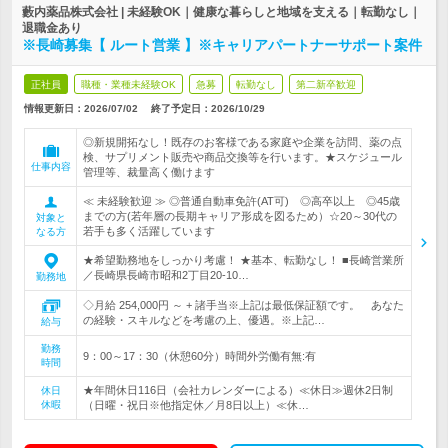
藪内薬品株式会社 | 未経験OK｜健康な暮らしと地域を支える｜転勤なし｜
退職金あり
※長崎募集【 ルート営業 】※キャリアパートナーサポート案件
正社員
職種・業種未経験OK
急募
転勤なし
第二新卒歓迎
情報更新日：2026/07/02
終了予定日：
2026/10/29
◎新規開拓なし！既存のお客様である家庭や企業を訪問、薬の点
検、サプリメント販売や商品交換等を行います。★スケジュール
仕事内容
管理等、裁量高く働けます
≪ 未経験歓迎 ≫ ◎普通自動車免許(AT可) ◎高卒以上 ◎45歳
までの方(若年層の長期キャリア形成を図るため）☆20～30代の
対象と
若手も多く活躍しています
なる方
★希望勤務地をしっかり考慮！ ★基本、転勤なし！ ■長崎営業所
／長崎県長崎市昭和2丁目20-10…
勤務地
◇月給 254,000円 ～ + 諸手当※上記は最低保証額です。 あなた
の経験・スキルなどを考慮の上、優遇。※上記…
給与
勤務
9：00～17：30（休憩60分）時間外労働有無:有
時間
★年間休日116日（会社カレンダーによる）≪休日≫週休2日制
休日
休暇
（日曜・祝日※他指定休／月8日以上）≪休…