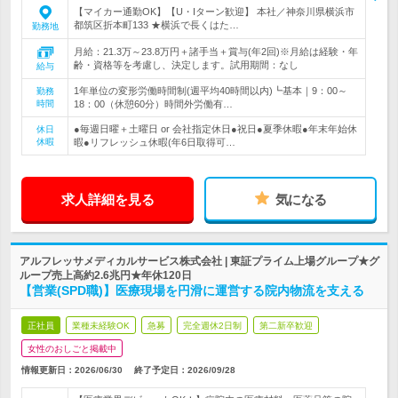
【マイカー通勤OK】【U・Iターン歓迎】 本社／神奈川県横浜市
都筑区折本町133 ★横浜で長くはた…
勤務地
月給：21.3万～23.8万円＋諸手当＋賞与(年2回)※月給は経験・年
齢・資格等を考慮し、決定します。試用期間：なし
給与
1年単位の変形労働時間制(週平均40時間以内)┗基本｜9：00～
勤務
時間
18：00（休憩60分）時間外労働有…
●毎週日曜＋土曜日 or 会社指定休日●祝日●夏季休暇●年末年始休
休日
休暇
暇●リフレッシュ休暇(年6日取得可…
求人詳細を見る
気になる
アルフレッサメディカルサービス株式会社 | 東証プライム上場グループ★グ
ループ売上高約2.6兆円★年休120日
【営業(SPD職)】医療現場を円滑に運営する院内物流を支える
正社員
業種未経験OK
急募
完全週休2日制
第二新卒歓迎
女性のおしごと掲載中
情報更新日：2026/06/30
終了予定日：
2026/09/28