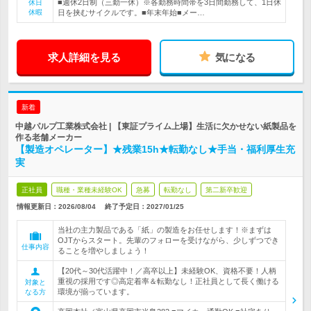
■週休2日制（三勤一休）※各勤務時間帯を3日間勤務して、1日休
休日
休暇
日を挟むサイクルです。■年末年始■メー…
求人詳細を見る
気になる
新着
中越パルプ工業株式会社 | 【東証プライム上場】生活に欠かせない紙製品を
作る老舗メーカー
【製造オペレーター】★残業15h★転勤なし★手当・福利厚生充
実
正社員
職種・業種未経験OK
急募
転勤なし
第二新卒歓迎
情報更新日：2026/08/04
終了予定日：
2027/01/25
当社の主力製品である「紙」の製造をお任せします！※まずは
OJTからスタート。先輩のフォローを受けながら、少しずつでき
仕事内容
ることを増やしましょう！
【20代～30代活躍中！／高卒以上】未経験OK、資格不要！人柄
重視の採用です◎高定着率＆転勤なし！正社員として長く働ける
対象と
環境が揃っています。
なる方