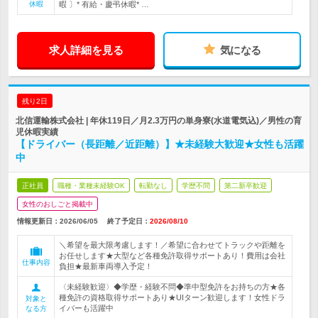
休暇
暇 〕* 有給・慶弔休暇* …
求人詳細を見る
気になる
残り2日
北信運輸株式会社 | 年休119日／月2.3万円の単身寮(水道電気込)／男性の育
児休暇実績
【ドライバー（長距離／近距離）】★未経験大歓迎★女性も活躍
中
正社員
職種・業種未経験OK
転勤なし
学歴不問
第二新卒歓迎
女性のおしごと掲載中
情報更新日：2026/06/05
終了予定日：
2026/08/10
＼希望を最大限考慮します！／希望に合わせてトラックや距離を
お任せします★大型など各種免許取得サポートあり！費用は会社
仕事内容
負担★最新車両導入予定！
〈未経験歓迎〉◆学歴・経験不問◆準中型免許をお持ちの方★各
種免許の資格取得サポートあり★UIターン歓迎します！女性ドラ
対象と
イバーも活躍中
なる方