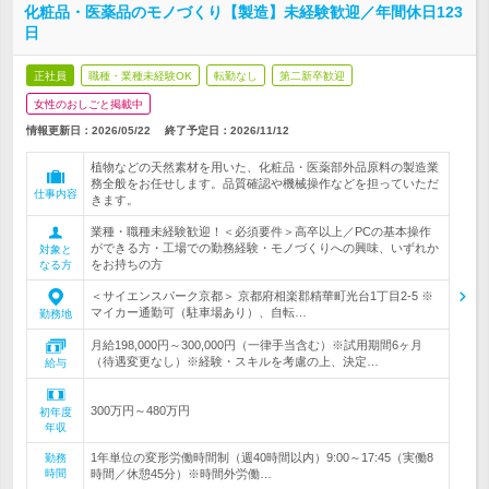
化粧品・医薬品のモノづくり【製造】未経験歓迎／年間休日123
日
正社員
職種・業種未経験OK
転勤なし
第二新卒歓迎
女性のおしごと掲載中
情報更新日：2026/05/22
終了予定日：
2026/11/12
植物などの天然素材を用いた、化粧品・医薬部外品原料の製造業
務全般をお任せします。品質確認や機械操作などを担っていただ
仕事内容
きます。
業種・職種未経験歓迎！＜必須要件＞高卒以上／PCの基本操作
ができる方・工場での勤務経験・モノづくりへの興味、いずれか
対象と
をお持ちの方
なる方
＜サイエンスパーク京都＞ 京都府相楽郡精華町光台1丁目2-5 ※
マイカー通勤可（駐車場あり）、自転…
勤務地
月給198,000円～300,000円（一律手当含む）※試用期間6ヶ月
（待遇変更なし）※経験・スキルを考慮の上、決定…
給与
300万円～480万円
初年度
年収
1年単位の変形労働時間制（週40時間以内）9:00～17:45（実働8
勤務
時間
時間／休憩45分）※時間外労働…