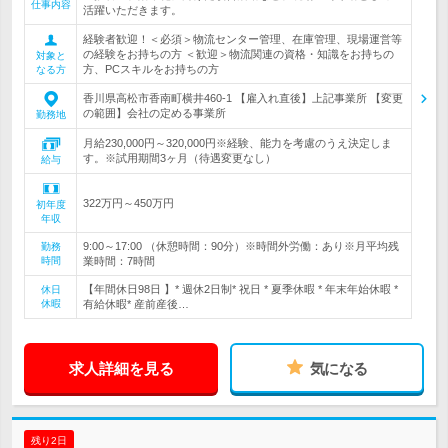
仕事内容
活躍いただきます。
経験者歓迎！＜必須＞物流センター管理、在庫管理、現場運営等
の経験をお持ちの方 ＜歓迎＞物流関連の資格・知識をお持ちの
対象と
方、PCスキルをお持ちの方
なる方
香川県高松市香南町横井460-1 【雇入れ直後】上記事業所 【変更
の範囲】会社の定める事業所
勤務地
月給230,000円～320,000円※経験、能力を考慮のうえ決定しま
す。※試用期間3ヶ月（待遇変更なし）
給与
322万円～450万円
初年度
年収
9:00～17:00 （休憩時間：90分）※時間外労働：あり※月平均残
勤務
時間
業時間：7時間
【年間休日98日 】* 週休2日制* 祝日 * 夏季休暇 * 年末年始休暇 *
休日
休暇
有給休暇* 産前産後…
求人詳細を見る
気になる
残り2日