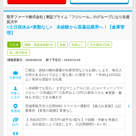
取手ファーマ株式会社 | 東証プライム「フジシール」のグループになり生産
拡大中
<土日祝休み×夜勤なし> 未経験から医薬品業界へ！【倉庫管
理】
正社員
職種・業種未経験OK
急募
転勤なし
完全週休2日制
第二新卒歓迎
情報更新日：2026/06/16
終了予定日：
2026/11/19
◯製品・資材の構内運搬や在庫管理などをお願いします。毎日入
出荷があるわけではなく落ち着いた環境です ＊年休は122日以
仕事内容
上／有休を奨励する社風
＼未経験でも安心／ まずはマニュアルに沿ったルーティーンワー
クから！ ◎35歳以下* ◎高卒以上 ◎PCの基本スキル ★家庭・趣
対象と
味も大切にできる働き方
なる方
茨城県取手市小文間5662 ※マイカー通勤可 【雇入れ直後】上記
事業所 【変更の範囲】変更なし
勤務地
【 月給25万円～35万円+諸手当+賞与 】※経験・年齢を考慮の
上、当社規定により決定します。※試用期間3～6ヶ月(…
給与