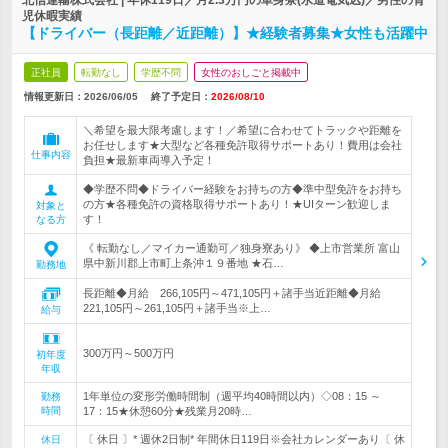
北信運輸株式会社 | 年休119日／月2.3万円の単身寮(水道電気込)／男性の育
児休暇実績
【ドライバー（長距離／近距離）】★経験者募集★女性も活躍中
正社員
転勤なし
学歴不問
女性のおしごと掲載中
情報更新日：2026/06/05
終了予定日：
2026/08/10
＼希望を最大限考慮します！／希望に合わせてトラックや距離を
お任せします★大型など各種免許取得サポートあり！費用は会社
仕事内容
負担★最新車両導入予定！
◆学歴不問◆ドライバー経験をお持ちの方◆準中型免許をお持ち
の方★各種免許の資格取得サポートあり！★UIターン歓迎しま
対象と
す！
なる方
《 転勤なし／マイカー通勤可／独身寮あり》 ◆上市営業所 富山
県中新川郡上市町上条沖１９番地 ★石…
勤務地
長距離◆月給 266,105円～471,105円＋諸手当近距離◆月給
221,105円～261,105円＋諸手当※上…
給与
300万円～500万円
初年度
年収
1年単位の変形労働時間制（週平均40時間以内）◇08：15 ～
勤務
時間
17：15★休憩60分★残業月20時…
〔 休日 〕* 週休2日制* 年間休日119日※会社カレンダーあり〔 休
休日