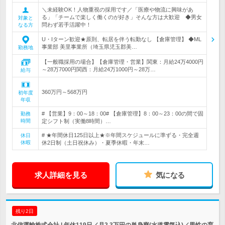
＼未経験OK！人物重視の採用です／「医療や物流に興味があ
る」「チームで楽しく働くのが好き」そんな方は大歓迎 ◆男女
対象と
問わず若手活躍中！
なる方
U・Iターン歓迎★原則、転居を伴う転勤なし 【倉庫管理】 ◆ML
事業部 美里事業所（埼玉県児玉郡美…
勤務地
【一般職採用の場合】【倉庫管理・営業】関東：月給24万4000円
～28万7000円関西：月給24万1000円～28万…
給与
360万円～568万円
初年度
年収
# 【営業】9：00～18：00# 【倉庫管理】8：00～23：00の間で固
勤務
時間
定シフト制（実働8時間）…
# ★年間休日125日以上★※年間スケジュールに準ずる・完全週
休日
休暇
休2日制（土日祝休み）・夏季休暇・年末…
求人詳細を見る
気になる
残り2日