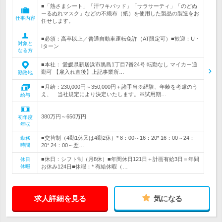
■「熱さまシート」「汗ワキパッド」「サラサーティ」「のどぬ
ーるぬれマスク」などの不織布（紙）を使用した製品の製造をお
仕事内容
任せします。
■必須：高卒以上／普通自動車運転免許（AT限定可）■歓迎：U・
対象と
Iターン
なる方
■本社： 愛媛県新居浜市黒島1丁目7番24号 転勤なし マイカー通
勤可 【雇入れ直後】上記事業所…
勤務地
■月給：230,000円～350,000円＋諸手当※経験、年齢を考慮のう
え、 当社規定により決定いたします。※試用期…
給与
380万円～650万円
初年度
年収
■交替制（4勤1休又は4勤2休）* 8：00～16：20* 16：00～24：
勤務
時間
20* 24：00～翌…
■休日：シフト制（月8休）■年間休日121日＋計画有給3日＝年間
休日
休暇
お休み124日■休暇：* 有給休暇（…
求人詳細を見る
気になる