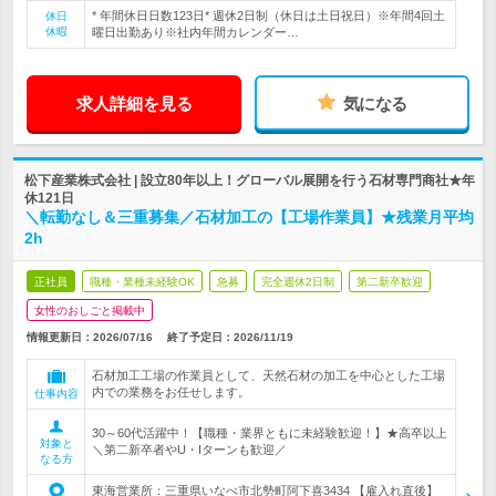
* 年間休日日数123日* 週休2日制（休日は土日祝日）※年間4回土
休日
休暇
曜日出勤あり※社内年間カレンダー…
求人詳細を見る
気になる
松下産業株式会社 | 設立80年以上！グローバル展開を行う石材専門商社★年
休121日
＼転勤なし＆三重募集／石材加工の【工場作業員】★残業月平均
2h
正社員
職種・業種未経験OK
急募
完全週休2日制
第二新卒歓迎
女性のおしごと掲載中
情報更新日：2026/07/16
終了予定日：
2026/11/19
石材加工工場の作業員として、天然石材の加工を中心とした工場
内での業務をお任せします。
仕事内容
30～60代活躍中！【職種・業界ともに未経験歓迎！】★高卒以上
対象と
＼第二新卒者やU・Iターンも歓迎／
なる方
東海営業所：三重県いなべ市北勢町阿下喜3434 【雇入れ直後】