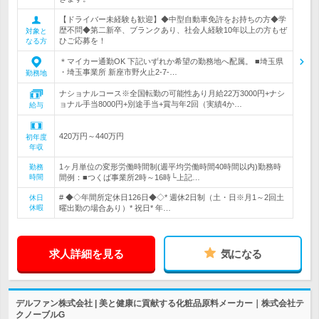
【ドライバー未経験も歓迎】◆中型自動車免許をお持ちの方◆学
歴不問◆第二新卒、ブランクあり、社会人経験10年以上の方もぜ
対象と
ひご応募を！
なる方
＊マイカー通勤OK 下記いずれか希望の勤務地へ配属。 ■埼玉県
・埼玉事業所 新座市野火止2-7-…
勤務地
ナショナルコース※全国転勤の可能性あり月給22万3000円+ナシ
ョナル手当8000円+別途手当+賞与年2回（実績4か…
給与
420万円～440万円
初年度
年収
1ヶ月単位の変形労働時間制(週平均労働時間40時間以内)勤務時
勤務
時間
間例：■つくば事業所2時～16時└上記…
# ◆◇年間所定休日126日◆◇* 週休2日制（土・日※月1～2回土
休日
休暇
曜出勤の場合あり）* 祝日* 年…
求人詳細を見る
気になる
デルファン株式会社 | 美と健康に貢献する化粧品原料メーカー｜株式会社テ
クノーブルG