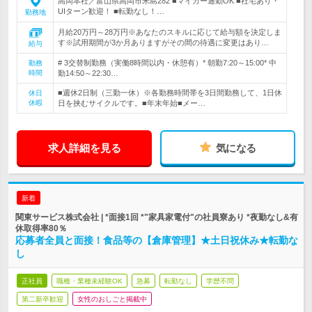
高岡本社／富山県高岡市米島282 ■マイカー通勤OK ■社宅あり・
UIターン歓迎！ ■転勤なし！…
勤務地
月給20万円～28万円※あなたのスキルに応じて給与額を決定しま
す※試用期間が3か月ありますがその間の待遇に変更はあり…
給与
# 3交替制勤務（実働8時間以内・休憩有）* 朝勤7:20～15:00* 中
勤務
時間
勤14:50～22:30…
■週休2日制（三勤一休）※各勤務時間帯を3日間勤務して、1日休
休日
休暇
日を挟むサイクルです。■年末年始■メー…
求人詳細を見る
気になる
新着
関東サービス株式会社 | *面接1回 *"家具家電付"の社員寮あり *夜勤なし&有
休取得率80％
応募者全員と面接！食品等の【倉庫管理】★土日祝休み★転勤な
し
正社員
職種・業種未経験OK
急募
転勤なし
学歴不問
第二新卒歓迎
女性のおしごと掲載中