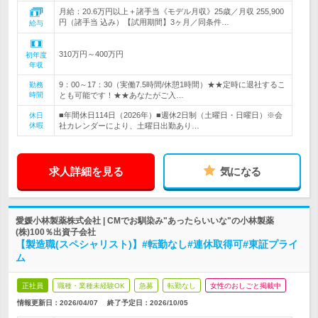
月給：20.6万円以上＋諸手当《モデル月収》25歳／月収 255,900
円（諸手当 込み）【試用期間】3ヶ月／同条件…
給与
310万円～400万円
初年度
年収
9：00～17：30（実働7.5時間/休憩1時間）★★定時に退社するこ
勤務
時間
とも可能です！★★あなたがご入…
■年間休日114日（2026年）■週休2日制（土曜日・日曜日）※会
休日
休暇
社カレンダーにより、土曜日出勤あり…
求人詳細を見る
気になる
愛媛小林製薬株式会社 | CMでお馴染み"あったらいいな"の小林製薬
(株)100％出資子会社
【製造職(スペシャリスト)】#転勤なし#連休取得可#東証プライ
ム
正社員
職種・業種未経験OK
急募
転勤なし
女性のおしごと掲載中
情報更新日：2026/04/07
終了予定日：
2026/10/05