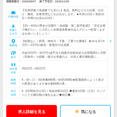
情報更新日：2026/08/07
終了予定日：
2026/11/05
【充実研修で未経験でも安心♪】食品、飲料などの入出庫、仕分
け、梱包、在庫管理などをお任せします。★年休113日＋有給10
仕事内容
日＝年間のお休み123日！
【20～40代の男女が活躍中！未経験・第二新卒歓迎】「安定企業
で働きたい」と入社した先輩達多数★社会人デビュー歓迎＼まず
対象と
はお会いしましょう／
なる方
【転勤なし！群馬・神奈川・千葉・三重での募集】 ★1K＆月2.8
万円～4万円の家具・家電付の社員寮…
勤務地
月給24万円～30万円+諸手当※残業代全額支給※試用期間3ヶ月間
（同条件）※経験・能力を考慮の上、社内人事評価制度に…
給与
350万円～500万円
初年度
年収
8：00～17：00(実働8時間／休憩1時間)★配属場所によって多少
勤務
時間
の変更があります★出勤時間の希…
# 【年間休日113日＋有給休暇10日】◆週休2日制（土日）※シフ
休日
休暇
トにて土曜出勤の場合もあり◆祝日◆…
求人詳細を見る
気になる