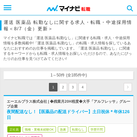
運送 医薬品 転勤なしに関する求人・転職・中途採用情
報＜8/7（金）更新＞
マイナビ転職では「運送 医薬品 転勤なし」に関連する転職・求人・中途採用
情報を多数掲載中!「運送 医薬品 転勤なし」の転職・求人情報を探しているあ
なたにおすすめのお仕事を掲載しています。「運送 医薬品 転勤なし」に関連
するキーワードからも転職・求人情報をお探しいただけるので、あなたにぴっ
たりのお仕事を見つけてみてください!
1～50件 (全185件中)
1
2
3
4
エーエルプラス株式会社 | ◆残業月20H程度◆大手「アルフレッサ」グルー
プ企業
夜間配送なし！【医薬品の配送ドライバー】土日祝休＊年休126
日
正社員
職種・業種未経験OK
急募
転勤なし
学歴不問