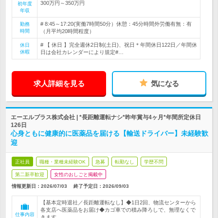
300万円～350万円
初年度
年収
# 8:45～17:20(実働7時間50分）休憩：45分時間外労働有無：有
勤務
時間
（月平均20時間程度）
# 【 休日 】完全週休2日制(土日)、祝日＊年間休日122日／年間休
休日
休暇
日は会社カレンダーにより規定#…
求人詳細を見る
気になる
エーエルプラス株式会社 | *長距離運転ナシ*昨年賞与4ヶ月*年間所定休日
126日
心身ともに健康的に医薬品を届ける【輸送ドライバー】未経験歓
迎
正社員
職種・業種未経験OK
急募
転勤なし
学歴不問
第二新卒歓迎
女性のおしごと掲載中
情報更新日：2026/07/03
終了予定日：
2026/09/03
【基本定時退社／長距離運転なし】◆1日2回、物流センターから
各支店へ医薬品をお届け◆カゴ車での積み降ろしで、無理なくで
仕事内容
きます。