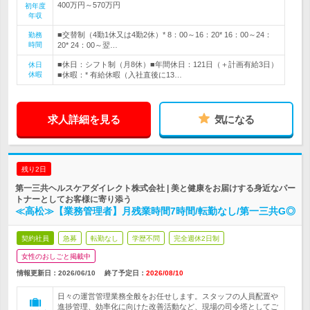
400万円～570万円
初年度
年収
■交替制（4勤1休又は4勤2休）* 8：00～16：20* 16：00～24：
勤務
時間
20* 24：00～翌…
■休日：シフト制（月8休）■年間休日：121日（＋計画有給3日）
休日
休暇
■休暇：* 有給休暇（入社直後に13…
求人詳細を見る
気になる
残り2日
第一三共ヘルスケアダイレクト株式会社 | 美と健康をお届けする身近なパー
トナーとしてお客様に寄り添う
≪高松≫【業務管理者】月残業時間7時間/転勤なし/第一三共G◎
契約社員
急募
転勤なし
学歴不問
完全週休2日制
女性のおしごと掲載中
情報更新日：2026/06/10
終了予定日：
2026/08/10
日々の運営管理業務全般をお任せします。スタッフの人員配置や
進捗管理、効率化に向けた改善活動など、現場の司令塔としてご