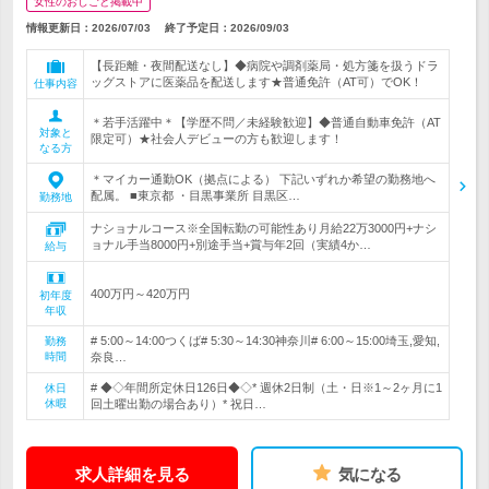
女性のおしごと掲載中
情報更新日：2026/07/03
終了予定日：
2026/09/03
【長距離・夜間配送なし】◆病院や調剤薬局・処方箋を扱うドラ
ッグストアに医薬品を配送します★普通免許（AT可）でOK！
仕事内容
＊若手活躍中＊【学歴不問／未経験歓迎】◆普通自動車免許（AT
対象と
限定可）★社会人デビューの方も歓迎します！
なる方
＊マイカー通勤OK（拠点による） 下記いずれか希望の勤務地へ
配属。 ■東京都 ・目黒事業所 目黒区…
勤務地
ナショナルコース※全国転勤の可能性あり月給22万3000円+ナシ
ョナル手当8000円+別途手当+賞与年2回（実績4か…
給与
400万円～420万円
初年度
年収
# 5:00～14:00つくば# 5:30～14:30神奈川# 6:00～15:00埼玉,愛知,
勤務
時間
奈良…
# ◆◇年間所定休日126日◆◇* 週休2日制（土・日※1～2ヶ月に1
休日
休暇
回土曜出勤の場合あり）* 祝日…
求人詳細を見る
気になる