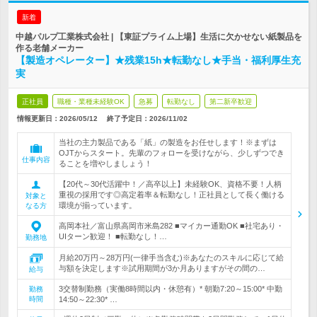
新着
中越パルプ工業株式会社 | 【東証プライム上場】生活に欠かせない紙製品を
作る老舗メーカー
【製造オペレーター】★残業15h★転勤なし★手当・福利厚生充
実
正社員
職種・業種未経験OK
急募
転勤なし
第二新卒歓迎
情報更新日：2026/05/12
終了予定日：
2026/11/02
当社の主力製品である「紙」の製造をお任せします！※まずは
OJTからスタート。先輩のフォローを受けながら、少しずつでき
仕事内容
ることを増やしましょう！
【20代～30代活躍中！／高卒以上】未経験OK、資格不要！人柄
重視の採用です◎高定着率＆転勤なし！正社員として長く働ける
対象と
環境が揃っています。
なる方
高岡本社／富山県高岡市米島282 ■マイカー通勤OK ■社宅あり・
UIターン歓迎！ ■転勤なし！…
勤務地
月給20万円～28万円(一律手当含む)※あなたのスキルに応じて給
与額を決定します※試用期間が3か月ありますがその間の…
給与
3交替制勤務（実働8時間以内・休憩有）* 朝勤7:20～15:00* 中勤
勤務
時間
14:50～22:30* …