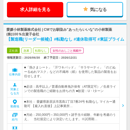
求人詳細を見る
気になる
愛媛小林製薬株式会社 | CMでお馴染み"あったらいいな"の小林製薬
(株)100％出資子会社
【製造職(リーダー候補)】#転勤なし #連休取得可 #東証プライム
正社員
急募
転勤なし
女性のおしごと掲載中
情報更新日：2026/06/30
終了予定日：
2026/12/21
■「熱さまシート」「汗ワキパッド」「サラサーティ」「のどぬ
ーるぬれマスク」などの不織布（紙）を使用した製品の製造をお
仕事内容
任せします。
■必須：高卒以上／普通自動車免許保有（AT限定可）／生産ライ
対象と
ンでの製造職のご経験をお持ちの方 ■歓迎：U・Iターン
なる方
■本社： 愛媛県新居浜市黒島1丁目7番24号 転勤なし マイカー通
勤可 【雇入れ直後】上記事業所…
勤務地
■月給：250,000円～350,000円＋諸手当※経験、年齢を考慮のう
え、 当社規定により決定いたします。※試用期…
給与