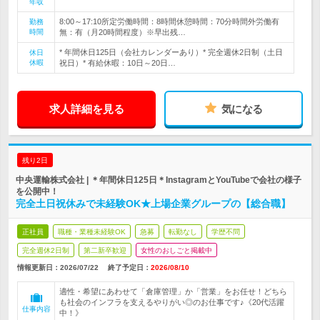
年収
8:00～17:10所定労働時間：8時間休憩時間：70分時間外労働有
勤務
時間
無：有（月20時間程度）※早出残…
* 年間休日125日（会社カレンダーあり）* 完全週休2日制（土日
休日
休暇
祝日）* 有給休暇：10日～20日…
求人詳細を見る
気になる
残り2日
中央運輸株式会社 | ＊年間休日125日＊InstagramとYouTubeで会社の様子
を公開中！
完全土日祝休みで未経験OK★上場企業グループの【総合職】
正社員
職種・業種未経験OK
急募
転勤なし
学歴不問
完全週休2日制
第二新卒歓迎
女性のおしごと掲載中
情報更新日：2026/07/22
終了予定日：
2026/08/10
適性・希望にあわせて「倉庫管理」か「営業」をお任せ！どちら
も社会のインフラを支えるやりがい◎のお仕事です♪《20代活躍
仕事内容
中！》