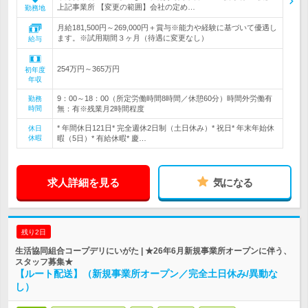
上記事業所 【変更の範囲】会社の定め…
勤務地
月給181,500円～269,000円＋賞与※能力や経験に基づいて優遇し
ます。※試用期間３ヶ月（待遇に変更なし）
給与
254万円～365万円
初年度
年収
9：00～18：00（所定労働時間8時間／休憩60分）時間外労働有
勤務
時間
無：有※残業月2時間程度
* 年間休日121日* 完全週休2日制（土日休み）* 祝日* 年末年始休
休日
休暇
暇（5日）* 有給休暇* 慶…
求人詳細を見る
気になる
残り2日
生活協同組合コープデリにいがた | ★26年6月新規事業所オープンに伴う、
スタッフ募集★
【ルート配送】（新規事業所オープン／完全土日休み/異動な
し）