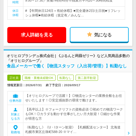
9:00～17:30／実働7時間45分※残業月平均20～30時間程度
時間
# 【年間休日124日＋有給休暇】■完全週休2日/土日祝■リフレッ
休日
休暇
シュ休暇■有給休暇（規定有／みんな…
求人詳細を見る
気になる
オリヒロプランデュ株式会社 | 《ぷるんと蒟蒻ゼリー》など人気商品多数の
「オリヒログループ」
食品メーカーで働く【物流スタッフ（入出荷/管理）】転勤なし
正社員
職種・業種未経験OK
転勤なし
第二新卒歓迎
情報更新日：2026/07/31
終了予定日：
2026/09/17
【オリヒログループで活躍！】◎物流センターの業務全般をお任
せいたします！◎安定感抜群の環境で働けます。
仕事内容
【高卒以上】※フォークリフトの資格必須 ◎初めての物流ワーク
もOK！◎カラダを動かす仕事がしたい方大歓迎！◎細かな作業
対象と
が得意な方
なる方
《転勤なし》《U・Iターン歓迎》 【札幌配送センター】 北海道
札幌市東区丘珠町588-20 ※マイ…
勤務地