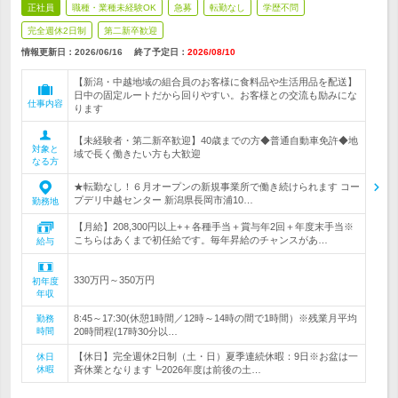
正社員
職種・業種未経験OK
急募
転勤なし
学歴不問
完全週休2日制
第二新卒歓迎
情報更新日：2026/06/16
終了予定日：
2026/08/10
【新潟・中越地域の組合員のお客様に食料品や生活用品を配送】
日中の固定ルートだから回りやすい。お客様との交流も励みにな
仕事内容
ります
【未経験者・第二新卒歓迎】40歳までの方◆普通自動車免許◆地
対象と
域で長く働きたい方も大歓迎
なる方
★転勤なし！６月オープンの新規事業所で働き続けられます コー
プデリ中越センター 新潟県長岡市浦10…
勤務地
【月給】208,300円以上+＋各種手当＋賞与年2回＋年度末手当※
こちらはあくまで初任給です。毎年昇給のチャンスがあ…
給与
330万円～350万円
初年度
年収
8:45～17:30(休憩1時間／12時～14時の間で1時間）※残業月平均
勤務
時間
20時間程(17時30分以…
【休日】完全週休2日制（土・日）夏季連続休暇：9日※お盆は一
休日
休暇
斉休業となります┗2026年度は前後の土…