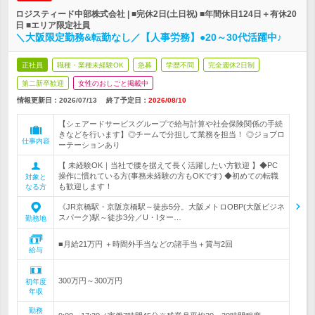
ロジスティード中部株式会社 | ■完休2日(土日祝) ■年間休日124日＋有休20
日 ■エリア限定社員
＼大阪限定勤務&転勤なし／【人事労務】●20～30代活躍中♪
正社員
職種・業種未経験OK
急募
学歴不問
完全週休2日制
第二新卒歓迎
女性のおしごと掲載中
情報更新日：2026/07/13
終了予定日：
2026/08/10
【シェアードサービスグループで給与計算や社会保険関係の手続
きなどを行います】◎チームで分担して業務を担当！ ◎ジョブロ
仕事内容
ーテーションあり
【 未経験OK｜当社で腰を据えて長く活躍したい方歓迎 】◆PC
操作に慣れている方(事務未経験の方もOKです) ◆初めての転職
対象と
も歓迎します！
なる方
《JR京橋駅・京阪京橋駅～徒歩5分。大阪メトロOBP(大阪ビジネ
スパーク)駅～徒歩3分／U・Iター…
勤務地
■月給21万円 ＋時間外手当などの諸手当＋賞与2回
給与
300万円～300万円
初年度
年収
勤務