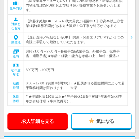
【医療業界デビューもOK！】病院内の医療材料・医薬品等の院
内物流管理(SPD職)および切り替え提案営業をお任せいたしま
仕事内容
す。
【業界未経験OK！20～40代の男女が活躍中！】◎高卒以上◎営
対象と
業経験(業界不問)がある方大歓迎！◎丁寧な対応ができる方
なる方
【直行直帰／転勤なしもOK】 関東・関西エリアいずれか１つの
病院に常駐して勤務していただきます。…
勤務地
月給21万円～27万円＋各種手当(残業手当、外務手当、役職手
当、通勤手当)★年齢・経験・能力を考慮の上、加給・優遇い…
給与
300万円～400万円
初年度
年収
8:30～17:00（実働7時間30分）★配属される医療機関によって若
勤務
時間
干勤務時間は変わります。 ※深…
# ★年間休日120日以上★* 完全週休2日制* 祝日* 年末年始休暇*
休日
休暇
年次有給休暇（半休取得可）…
求人詳細を見る
気になる