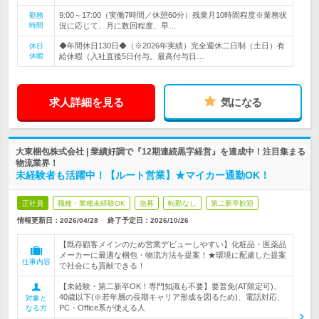
9:00～17:00（実働7時間／休憩60分）残業月10時間程度※業務状
勤務
時間
況に応じて、月に数回程度、早…
◆年間休日130日◆（※2026年実績）完全週休二日制（土日）有
休日
休暇
給休暇（入社直後5日付与。最高付与日…
求人詳細を見る
気になる
大東梱包株式会社 | 業績好調で『12期連続黒字経営』を達成中！注目集まる
物流業界！
未経験者も活躍中！【ルート営業】★マイカー通勤OK！
正社員
職種・業種未経験OK
急募
転勤なし
第二新卒歓迎
情報更新日：2026/04/28
終了予定日：
2026/10/26
【既存顧客メインのため営業デビューしやすい】化粧品・医薬品
メーカーに最適な梱包・物流方法を提案！★環境に配慮した提案
仕事内容
で社会にも貢献できる！
【未経験・第二新卒OK！専門知識も不要】要普免(AT限定可)、
40歳以下(※若年層の長期キャリア形成を図るため)、電話対応、
対象と
PC・Office系が使える人
なる方