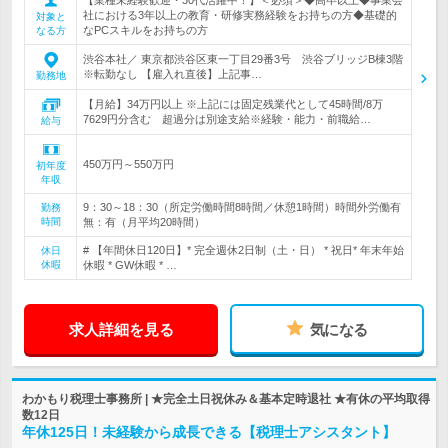
社における3年以上の教育・研修実務経験をお持ちの方◆基礎的
対象と
なPCスキルをお持ちの方
なる方
渋谷本社／ 東京都渋谷区東一丁目29番3号 渋谷ブリッジB棟3階
※転勤なし 【雇入れ直後】上記事…
勤務地
【月給】34万円以上 ※上記には固定残業代として45時間/8万
7629円分含む 超過分は別途支給※経験・能力・前職給…
給与
450万円～550万円
初年度
年収
9：30～18：30（所定労働時間8時間／休憩1時間）時間外労働有
勤務
時間
無：有（月平均20時間）
# 【年間休日120日】* 完全週休2日制（土・日） * 祝日* 年末年始
休日
休暇
休暇 * GW休暇 * …
求人詳細を見る
気になる
わかもり税理士事務所 | ★完全土日祝休み＆基本定時退社 ★有休の平均取得
数12日
年休125日！未経験から成長できる【税理士アシスタント】