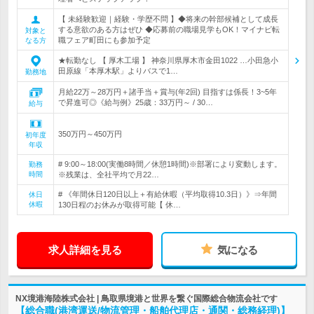
【 未経験歓迎｜経験・学歴不問 】◆将来の幹部候補として成長
する意欲のある方はぜひ ◆応募前の職場見学もOK！マイナビ転
対象と
職フェア町田にも参加予定
なる方
★転勤なし 【 厚木工場 】 神奈川県厚木市金田1022 …小田急小
田原線「本厚木駅」よりバスで1…
勤務地
月給22万～28万円＋諸手当＋賞与(年2回) 目指すは係長！3~5年
で昇進可◎《給与例》25歳：33万円～ / 30…
給与
350万円～450万円
初年度
年収
# 9:00～18:00(実働8時間／休憩1時間)※部署により変動します。
勤務
時間
※残業は、全社平均で月22…
# 《年間休日120日以上＋有給休暇（平均取得10.3日）》⇒年間
休日
休暇
130日程のお休みが取得可能【 休…
求人詳細を見る
気になる
NX境港海陸株式会社 | 鳥取県境港と世界を繋ぐ国際総合物流会社です
【総合職(港湾運送/物流管理・船舶代理店・通関・総務経理)】