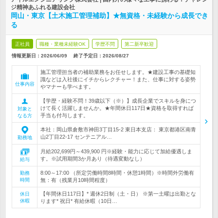
ジ精神あふれる建設会社
岡山・東京【土木施工管理補助】★無資格・未経験から成長でき
る
正社員
職種・業種未経験OK
学歴不問
第二新卒歓迎
情報更新日：2026/06/09
終了予定日：
2026/08/27
施工管理担当者の補助業務をお任せします。★建設工事の基礎知
識などは入社後にイチからレクチャー！また、仕事に対する姿勢
仕事内容
やマナーも学べます。
【学歴・経験不問！39歳以下（※）】成長企業でスキルを身につ
けて長く活躍しませんか。★年間休日117日★資格を取得すれば
対象と
手当も付与します。
なる方
本社：岡山県倉敷市神田3丁目15-2 東日本支店： 東京都港区南青
山2丁目22-17 センテニアル…
勤務地
月給202,699円～439,900 円※経験・能力に応じて加給優遇しま
す。※試用期間3か月あり（待遇変動なし）
給与
8:00～17:00 （所定労働時間8時間・休憩1時間）※時間外労働有
勤務
時間
無：有（残業月10時間程度）
【年間休日117日】* 週休2日制（土・日） ※第一土曜は出勤とな
休日
休暇
ります* 祝日* 有給休暇（10日…