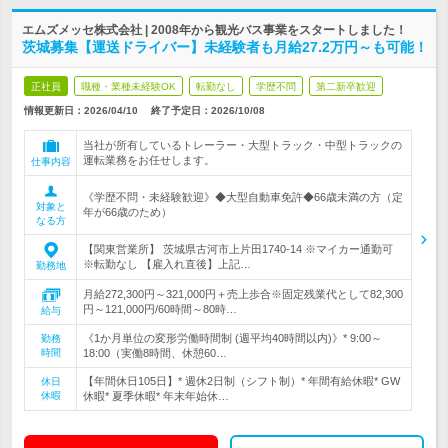
エムズメッセ株式会社 | 2008年から観光バス事業をスタートしました！
茨城募集【運送ドライバー】未経験者も月給27.2万円～も可能！
正社員
職種・業種未経験OK
転勤なし
学歴不問
第二新卒歓迎
情報更新日：2026/04/10
終了予定日：
2026/10/08
当社が所有しているトレーラー・大型トラック・中型トラックの
運転業務をお任せします。
仕事内容
《学歴不問・未経験歓迎》◆大型自動車免許◆66歳未満の方（定
対象と
年が66歳のため）
なる方
【関東営業所】 茨城県古河市上片田1740-14 ※マイカー通勤可
※転勤なし 【雇入れ直後】上記…
勤務地
月給272,300円～321,000円＋売上歩合※固定残業代として82,300
円～121,000円/60時間～80時…
給与
《1か月単位の変形労働時間制 (週平均40時間以内)》* 9:00～
勤務
時間
18:00（実働8時間、休憩60…
【年間休日105日】* 週休2日制（シフト制）* 年間有給休暇* GW
休日
休暇
休暇* 夏季休暇* 年末年始休…