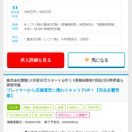
540万円～630万円
初年度
年収
# シフト制の週休2日制（実働8時間／休憩60分）* 勤務時間例：
勤務
時間
9:00～18:00* 時間外労働…
休日
* 週休2日制（シフト制）※年間休日：105日
休暇
求人詳細を見る
気になる
株式会社貴順 | #月収50万スタートも叶う #長期休暇有#完休2日#即昇進も
実現可能
プレイヤーから店舗運営に携わりキャリアUP！【完全反響営
業】
正社員
職種・業種未経験OK
急募
転勤なし
学歴不問
完全週休2日制
第二新卒歓迎
女性のおしごと掲載中
情報更新日：2026/07/28
終了予定日：
2026/09/14