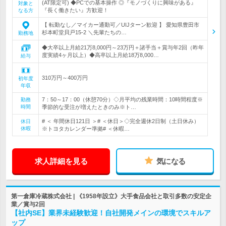
(AT限定可) ◆PCでの基本操作 ◎『モノづくりに興味がある』
対象と
『長く働きたい』方歓迎！
なる方
【 転勤なし／マイカー通勤可／UIJターン歓迎 】 愛知県豊田市
杉本町堂貝戸15-2 ＼先輩たちの…
勤務地
◆大卒以上月給21万8,000円～23万円＋諸手当＋賞与年2回（昨年
度実績4ヶ月以上）◆高卒以上月給18万8,000…
給与
310万円～400万円
初年度
年収
7：50～17：00（休憩70分）◇月平均の残業時間：10時間程度※
勤務
時間
季節的な受注が増えたときのみ※ト…
# ＜ 年間休日121日 ＞# ＜休日＞◇完全週休2日制（土日休み）
休日
休暇
※トヨタカレンダー準拠# ＜休暇…
求人詳細を見る
気になる
第一倉庫冷蔵株式会社 | 《1958年設立》大手食品会社と取引多数の安定企
業／賞与2回
【社内SE】業界未経験歓迎！自社開発メインの環境でスキルア
ップ