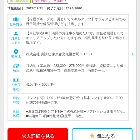
第二新卒歓迎
女性のおしごと掲載中
情報更新日：2026/07/31
終了予定日：
2026/10/01
【松屋グループの一員としてスキルアップ】オフィスビル内での
日常清掃や備品管理などを担当します。
仕事内容
【未経験者OK】清掃のお仕事を始めたい方、責任者候補として
キャリアアップしたい方におすすめ。福利厚生も整い長く働ける
対象と
環境です。
なる方
株式会社 講談社 東京都文京区音羽 2-12-21
勤務地
月給制（基本給）233,300～275,000円 ※経験、資格等により優
遇あり職種別加算手当、通勤交通手当、時間外手…
給与
410万円～503万円
初年度
年収
《シフト制》7:00～16:00 休憩70分（基本シフト）8:00～17:00
勤務
時間
休憩70分時間外労働…
■週休2日制※シフト制■年次有給休暇■リフレッシュ休暇年間6日
休日
休暇
■年頭休日3日■特別休暇(慶弔、出産、…
求人詳細を見る
気になる