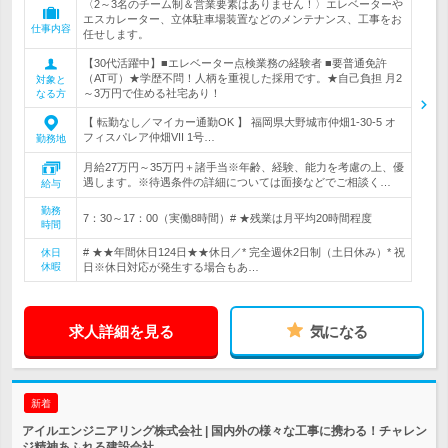
〈2～3名のチーム制＆営業要素はありません！〉エレベーターや
エスカレーター、立体駐車場装置などのメンテナンス、工事をお
仕事内容
任せします。
【30代活躍中】■エレベーター点検業務の経験者 ■要普通免許
（AT可）★学歴不問！人柄を重視した採用です。★自己負担 月2
対象と
～3万円で住める社宅あり！
なる方
【 転勤なし／マイカー通勤OK 】 福岡県大野城市仲畑1-30-5 オ
フィスパレア仲畑VII 1号…
勤務地
月給27万円～35万円＋諸手当※年齢、経験、能力を考慮の上、優
遇します。※待遇条件の詳細については面接などでご相談く…
給与
勤務
7：30～17：00（実働8時間）# ★残業は月平均20時間程度
時間
# ★★年間休日124日★★休日／* 完全週休2日制（土日休み）* 祝
休日
休暇
日※休日対応が発生する場合もあ…
求人詳細を見る
気になる
新着
アイルエンジニアリング株式会社 | 国内外の様々な工事に携わる！チャレン
ジ精神あふれる建設会社