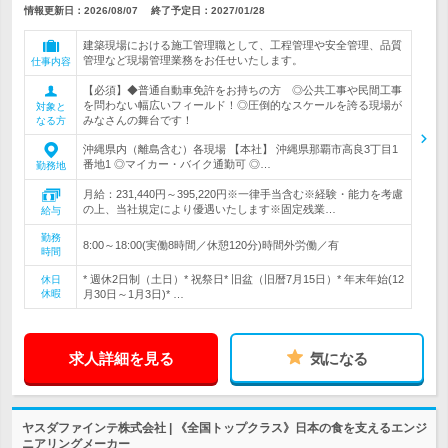
情報更新日：2026/08/07
終了予定日：
2027/01/28
建築現場における施工管理職として、工程管理や安全管理、品質
管理など現場管理業務をお任せいたします。
仕事内容
【必須】◆普通自動車免許をお持ちの方 ◎公共工事や民間工事
を問わない幅広いフィールド！◎圧倒的なスケールを誇る現場が
対象と
みなさんの舞台です！
なる方
沖縄県内（離島含む）各現場 【本社】 沖縄県那覇市高良3丁目1
番地1 ◎マイカー・バイク通勤可 ◎…
勤務地
月給：231,440円～395,220円※一律手当含む※経験・能力を考慮
の上、当社規定により優遇いたします※固定残業…
給与
勤務
8:00～18:00(実働8時間／休憩120分)時間外労働／有
時間
* 週休2日制（土日）* 祝祭日* 旧盆（旧暦7月15日）* 年末年始(12
休日
休暇
月30日～1月3日)* …
求人詳細を見る
気になる
ヤスダファインテ株式会社 | 《全国トップクラス》日本の食を支えるエンジ
ニアリングメーカー