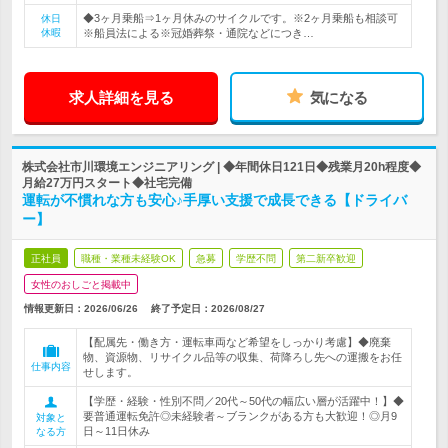
◆3ヶ月乗船⇒1ヶ月休みのサイクルです。※2ヶ月乗船も相談可
休日
休暇
※船員法による※冠婚葬祭・通院などにつき…
求人詳細を見る
気になる
株式会社市川環境エンジニアリング | ◆年間休日121日◆残業月20h程度◆
月給27万円スタート◆社宅完備
運転が不慣れな方も安心♪手厚い支援で成長できる【ドライバ
ー】
正社員
職種・業種未経験OK
急募
学歴不問
第二新卒歓迎
女性のおしごと掲載中
情報更新日：2026/06/26
終了予定日：
2026/08/27
【配属先・働き方・運転車両など希望をしっかり考慮】◆廃棄
物、資源物、リサイクル品等の収集、荷降ろし先への運搬をお任
仕事内容
せします。
【学歴・経験・性別不問／20代～50代の幅広い層が活躍中！】◆
要普通運転免許◎未経験者～ブランクがある方も大歓迎！◎月9
対象と
日～11日休み
なる方