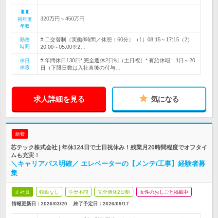
320万円～450万円
初年度
年収
# 二交替制（実働8時間／休憩：60分）（1）08:15～17:15（2）
勤務
時間
20:00～05:00※2…
# 年間休日130日* 完全週休2日制（土日祝）* 有給休暇：1日～20
休日
休暇
日（下限日数は入社直後の付与…
求人詳細を見る
気になる
新着
芯テック株式会社 | 年休124日で土日祝休み！残業月20時間程度でオフタイ
ムも充実！
＼キャリアパス明確／ エレベーターの【メンテ/工事】経験者募
集
正社員
転勤なし
学歴不問
完全週休2日制
女性のおしごと掲載中
情報更新日：2026/03/20
終了予定日：
2026/09/17