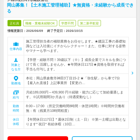
岡山募集！【土木施工管理補助】★無資格・未経験から成長でき
る
正社員
職種・業種未経験OK
学歴不問
第二新卒歓迎
情報更新日：2026/06/09
終了予定日：
2026/10/15
施工管理担当者の補助業務をお任せします。★建設工事の基礎知
識などは入社後にイチからレクチャー！また、仕事に対する姿勢
仕事内容
やマナーも学べます。
【学歴・経験不問！39歳以下（※）】成長企業でスキルを身につ
けて長く活躍しませんか。★年間休日117日★資格を取得すれば
対象と
手当も付与します。
なる方
本社：岡山県倉敷市神田3丁目15-2 ★「弥生駅」から車で7分
【雇入れ直後】上記事業所 【変更の…
勤務地
月給189,000円～439,900 円※経験・能力に応じて加給優遇しま
す。※試用期間3か月あり（待遇変動なし）
給与
8:00～17:00 （所定労働時間8時間・休憩1時間）※時間外労働有
勤務
時間
無：有（残業月10時間程度）
【年間休日117日】* 週休2日制（土・日） ※第一土曜は出勤とな
休日
休暇
ります* 祝日* 有給休暇（10日…