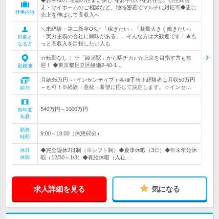
◆お客様の“理想の住まい探し”をお手伝いをお任せ。◎住み替
え・マイホームのご相談など、地域密着でマルチに対応可◆更に
仕事内容
売上を伸ばして高収入へ
＼未経験・第二新卒OK／「稼ぎたい」「裁量大きく働きたい」
「実力主義の会社に興味がある」…そんな方は大歓迎です！★も
対象と
っと高収入を目指したい人も
なる方
☆転勤なし！ ☆「綾瀬駅」から駅チカ♪ ☆上京を目指す方も歓
迎！ ◆東京都足立区綾瀬2-40-1…
勤務地
月給35万円～+インセンティブ＋各種手当※経験者は月収50万円
～も可！※経験・意欲・希望に応じて決定します。☆インセ…
給与
540万円～1000万円
初年度
年収
勤務
9:00～18:00（休憩60分）
時間
◆完全週休2日制（※シフト制）◆夏季休暇（3日）◆年末年始休
休日
休暇
暇（12/30～1/3）◆有給休暇（入社…
求人詳細を見る
気になる