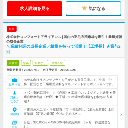
求人詳細を見る
気になる
新着
株式会社コンフォートアライアンス | 国内の羽毛布団市場を牽引！業績好調
の成長企業
＼業績好調の成長企業／裁量を持って活躍！【工場長】★賞与2
回
正社員
急募
転勤なし
学歴不問
情報更新日：2026/07/16
終了予定日：
2026/12/28
ホテル向けリネンサプライを手がける直営工場にて、生産・労
務・配送など工場運営全般をマネジメントするポジションです。
仕事内容
＜40～50代活躍中！＞《必須》■ 工場でのマネジメント経験 ■ 普
通自動車免許《歓迎》◆ 工場での生産管理経験をお持ちの方歓
対象と
迎！
なる方
＜市川原木工場＞ 千葉県市川市 ※転勤無し 【雇入れ直後】上記
事業所 【変更の範囲】会社の定める各…
勤務地
月給：385,000円～450,000円※試用期間：3ヶ月（待遇変更な
し）
給与