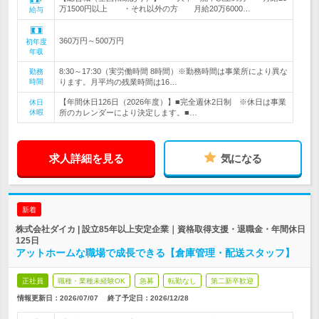
万1500円以上 ・それ以外の方 月給20万6000…
給与
360万円～500万円
初年度
年収
8:30～17:30（実労働時間 8時間）※勤務時間は事業所により異な
勤務
時間
ります。月平均の残業時間は16…
【年間休日126日（2026年度）】■完全週休2日制 ※休日は事業
休日
休暇
所のカレンダーにより決定します。■…
求人詳細を見る
気になる
新着
株式会社ダイカ | 設立85年以上安定企業｜資格取得支援・退職金・年間休日
125日
アットホームな職場で成長できる【倉庫管理・配送スタッフ】
正社員
職種・業種未経験OK
急募
転勤なし
第二新卒歓迎
情報更新日：2026/07/07
終了予定日：
2026/12/28