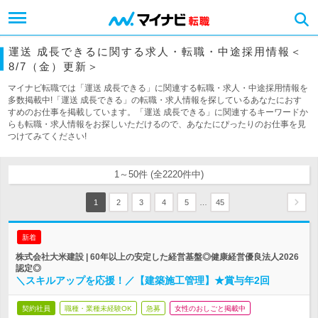
運送 成長できるに関する求人・転職・中途採用情報＜
8/7（金）更新＞
マイナビ転職では「運送 成長できる」に関連する転職・求人・中途採用情報を
多数掲載中!「運送 成長できる」の転職・求人情報を探しているあなたにおす
すめのお仕事を掲載しています。「運送 成長できる」に関連するキーワードか
らも転職・求人情報をお探しいただけるので、あなたにぴったりのお仕事を見
つけてみてください!
1～50件 (全2220件中)
…
1
2
3
4
5
45
新着
株式会社大米建設 | 60年以上の安定した経営基盤◎健康経営優良法人2026
認定◎
＼スキルアップを応援！／【建築施工管理】★賞与年2回
契約社員
職種・業種未経験OK
急募
女性のおしごと掲載中