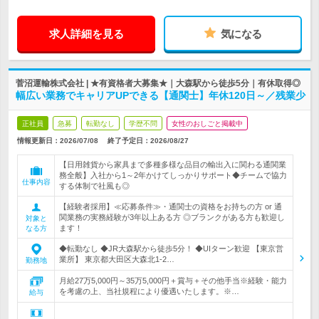
求人詳細を見る
気になる
菅沼運輸株式会社 | ★有資格者大募集★｜大森駅から徒歩5分｜有休取得◎
幅広い業務でキャリアUPできる【通関士】年休120日～／残業少
正社員
急募
転勤なし
学歴不問
女性のおしごと掲載中
情報更新日：2026/07/08
終了予定日：
2026/08/27
【日用雑貨から家具まで多種多様な品目の輸出入に関わる通関業
務全般】入社から1～2年かけてしっかりサポート◆チームで協力
仕事内容
する体制で社風も◎
【経験者採用】≪応募条件≫・通関士の資格をお持ちの方 or 通
関業務の実務経験が3年以上ある方 ◎ブランクがある方も歓迎し
対象と
ます！
なる方
◆転勤なし ◆JR大森駅から徒歩5分！ ◆UIターン歓迎 【東京営
業所】 東京都大田区大森北1-2…
勤務地
月給27万5,000円～35万5,000円＋賞与＋その他手当※経験・能力
を考慮の上、当社規程により優遇いたします。※…
給与