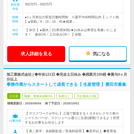
350万円～500万円
初年度
年収
●1ヶ月単位の変形労働時間制 ※週平均40時間以内【 シフト例
勤務
時間
】●昼勤／8：15～16：45★残業…
【 休日 】●週休二日(希望休制)★お休みは希望を考慮いたしま
休日
休暇
す！ 連休OK！土日休みOK！【 休暇…
求人詳細を見る
気になる
旭工業株式会社 | ◆年休121日 ◆完全土日休み ◆残業月10h程 ◆賞与4ヶ月
分以上
事務作業からスタートして成長できる【 生産管理 】豊田市募集
正社員
職種・業種未経験OK
転勤なし
完全週休2日制
情報更新日：2026/08/04
終了予定日：
2026/10/01
【 デスクワークが中心 】工場で製造するトヨタやレクサス車の
シートカバーが、スケジュール通りに生産(縫製)できるよう管理
仕事内容
するお仕事をお任せします
【 第二新卒・未経験歓迎／育成枠採用 】◆高卒以上 ◆要普免