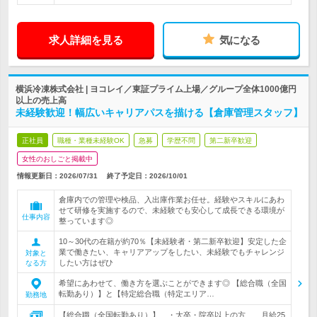
求人詳細を見る
気になる
横浜冷凍株式会社 | ヨコレイ／東証プライム上場／グループ全体1000億円
以上の売上高
未経験歓迎！幅広いキャリアパスを描ける【倉庫管理スタッフ】
正社員
職種・業種未経験OK
急募
学歴不問
第二新卒歓迎
女性のおしごと掲載中
情報更新日：2026/07/31
終了予定日：
2026/10/01
倉庫内での管理や検品、入出庫作業お任せ。経験やスキルにあわ
せて研修を実施するので、未経験でも安心して成長できる環境が
仕事内容
整っています◎
10～30代の在籍が約70％【未経験者・第二新卒歓迎】安定した企
業で働きたい、キャリアアップをしたい、未経験でもチャレンジ
対象と
したい方はぜひ
なる方
希望にあわせて、働き方を選ぶことができます◎ 【総合職（全国
転勤あり）】と【特定総合職（特定エリア…
勤務地
【総合職（全国転勤あり）】 ・大卒・院卒以上の方 月給25