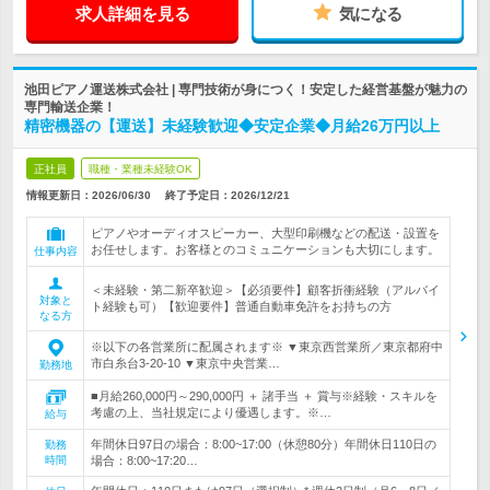
求人詳細を見る
気になる
池田ピアノ運送株式会社 | 専門技術が身につく！安定した経営基盤が魅力の
専門輸送企業！
精密機器の【運送】未経験歓迎◆安定企業◆月給26万円以上
正社員
職種・業種未経験OK
情報更新日：2026/06/30
終了予定日：
2026/12/21
ピアノやオーディオスピーカー、大型印刷機などの配送・設置を
お任せします。お客様とのコミュニケーションも大切にします。
仕事内容
＜未経験・第二新卒歓迎＞【必須要件】顧客折衝経験（アルバイ
対象と
ト経験も可）【歓迎要件】普通自動車免許をお持ちの方
なる方
※以下の各営業所に配属されます※ ▼東京西営業所／東京都府中
市白糸台3-20-10 ▼東京中央営業…
勤務地
■月給260,000円～290,000円 ＋ 諸手当 ＋ 賞与※経験・スキルを
考慮の上、当社規定により優遇します。※…
給与
年間休日97日の場合：8:00~17:00（休憩80分）年間休日110日の
勤務
時間
場合：8:00~17:20…