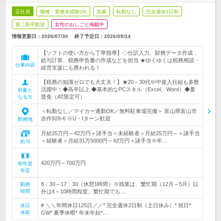
正社員
職種・業種未経験OK
急募
転勤なし
完全週休2日制
第二新卒歓迎
女性のおしごと掲載中
情報更新日：2026/07/30
終了予定日：
2026/09/14
【ソフトの使い方から丁寧指導】◇仕訳入力、財務データ作成 、
給与計算、税務申告書の作成などを担当 ★ゆくゆくは税務相談・
仕事内容
経営支援にも携われる！
【税務の知識ゼロでも大丈夫！】★20～30代や中途入社組も多数
活躍中！◆高卒以上 ◆基本的なPCスキル（Excel、Word）◆要
対象と
普免（AT限定可）
なる方
＜転勤なし／マイカー通勤OK／無料駐車場完備＞ 富山県富山市
吉作928-6 ※U・Iターン歓迎
勤務地
月給25万円～42万円＋諸手当＜未経験者＞月給25万円～＋諸手当
＜経験者＞月給31万5000円～42万円＋諸手当※年…
給与
420万円～700万円
初年度
年収
8：30～17：30（休憩1時間）※残業は、繁忙期（12月～5月）以
勤務
時間
外は4～10時間程度。繁忙期でも…
# ＼＼年間休日125日／／* 完全週休2日制（土日休み）* 祝日*
休日
休暇
GW* 夏季休暇* 年末年始*…