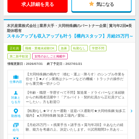
求人詳細を見る
気になる
木沢産業株式会社 | 業界大手・大同特殊鋼のパートナー企業│賞与年2回■長
期休暇有
スキルアップも収入アップも叶う【構内スタッフ】月給25万円～
正社員
職種・業種未経験OK
急募
転勤なし
学歴不問
第二新卒歓迎
女性のおしごと掲載中
情報更新日：2026/07/31
終了予定日：
2027/01/21
【大同特殊鋼の構内で〈積む・運ぶ・降ろす〉のシンプル作業を
任せ！】■メイン業務はクレーンなどの機械・トラックの操作だ
仕事内容
から重労働一切ナシ◎
【年齢・職歴・学歴すべて不問】製造業・ドライバーなど未経験
からの転職者活躍中！「アルバイト・契約社員から正社員デビュ
対象と
ーしたい」方も歓迎◎
なる方
【転勤なし★マイカー通勤・送迎バス通勤可★大同特殊鋼 知多工
場内】 ●大同特殊鋼 知多工場内／愛知…
勤務地
【月給25万円～＋残業手当＋諸手当＋賞与年2回】※あなたの経
験、能力を考慮の上、決定いたします。※試用期間3ヶ月あり…
給与