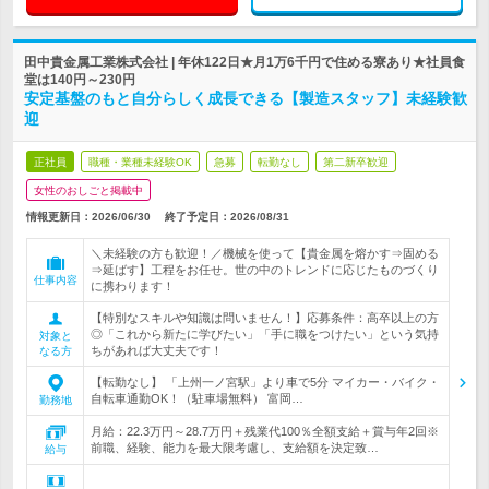
田中貴金属工業株式会社 | 年休122日★月1万6千円で住める寮あり★社員食
堂は140円～230円
安定基盤のもと自分らしく成長できる【製造スタッフ】未経験歓
迎
正社員
職種・業種未経験OK
急募
転勤なし
第二新卒歓迎
女性のおしごと掲載中
情報更新日：2026/06/30
終了予定日：
2026/08/31
＼未経験の方も歓迎！／機械を使って【貴金属を熔かす⇒固める
⇒延ばす】工程をお任せ。世の中のトレンドに応じたものづくり
仕事内容
に携わります！
【特別なスキルや知識は問いません！】応募条件：高卒以上の方
◎「これから新たに学びたい」「手に職をつけたい」という気持
対象と
ちがあれば大丈夫です！
なる方
【転勤なし】 「上州一ノ宮駅」より車で5分 マイカー・バイク・
自転車通勤OK！（駐車場無料） 富岡…
勤務地
月給：22.3万円～28.7万円＋残業代100％全額支給＋賞与年2回※
前職、経験、能力を最大限考慮し、支給額を決定致…
給与