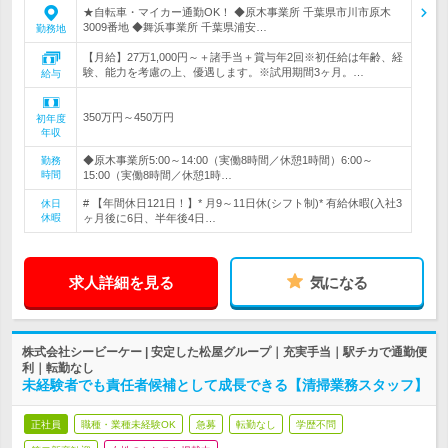
★自転車・マイカー通勤OK！ ◆原木事業所 千葉県市川市原木
3009番地 ◆舞浜事業所 千葉県浦安…
勤務地
【月給】27万1,000円～＋諸手当＋賞与年2回※初任給は年齢、経
験、能力を考慮の上、優遇します。※試用期間3ヶ月。…
給与
350万円～450万円
初年度
年収
◆原木事業所5:00～14:00（実働8時間／休憩1時間）6:00～
勤務
時間
15:00（実働8時間／休憩1時…
# 【年間休日121日！】* 月9～11日休(シフト制)* 有給休暇(入社3
休日
休暇
ヶ月後に6日、半年後4日…
求人詳細を見る
気になる
株式会社シービーケー | 安定した松屋グループ｜充実手当｜駅チカで通勤便
利｜転勤なし
未経験者でも責任者候補として成長できる【清掃業務スタッフ】
正社員
職種・業種未経験OK
急募
転勤なし
学歴不問