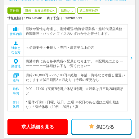
正社員
職種・業種未経験OK
転勤なし
第二新卒歓迎
情報更新日：2026/05/01
終了予定日：
2026/10/29
経験や適性を考慮し、港湾運送/物流管理業務・船舶代理店業務・
通関業務・バックオフィスのいずれかをお任せします。
仕事内容
＜必須要件＞◆短大・専門・高専卒以上の方
対象と
なる方
境港市内にある各事業所へ配属となります。 ※配属先による ー
ーーーーーー詳細は以下をご覧くださいー…
勤務地
月給216,800円～225,100円※経験・年齢・資格など考慮し優遇い
たします※試用期間3ヵ月あり（待遇の変更なし…
給与
9:00～17:00（実働7時間／休憩1時間）※残業は月平均20時間ほ
勤務
時間
ど
* 週休2日制（日曜、祝日、土曜 ※祝日のある週は土曜出勤あ
休日
休暇
り）* 有給休暇（10日～20日）* 夏…
求人詳細を見る
気になる