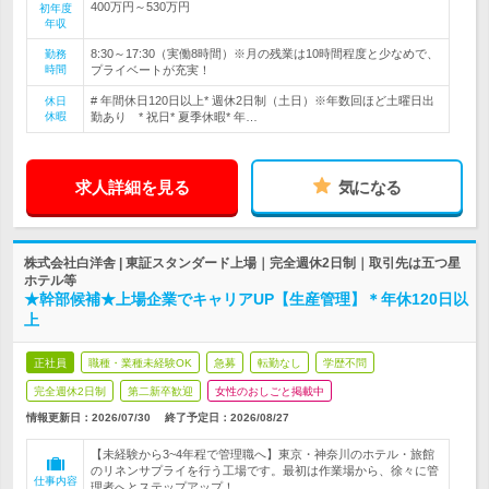
400万円～530万円
初年度
年収
8:30～17:30（実働8時間）※月の残業は10時間程度と少なめで、
勤務
時間
プライベートが充実！
# 年間休日120日以上* 週休2日制（土日）※年数回ほど土曜日出
休日
休暇
勤あり * 祝日* 夏季休暇* 年…
求人詳細を見る
気になる
株式会社白洋舎 | 東証スタンダード上場｜完全週休2日制｜取引先は五つ星
ホテル等
★幹部候補★上場企業でキャリアUP【生産管理】＊年休120日以
上
正社員
職種・業種未経験OK
急募
転勤なし
学歴不問
完全週休2日制
第二新卒歓迎
女性のおしごと掲載中
情報更新日：2026/07/30
終了予定日：
2026/08/27
【未経験から3~4年程で管理職へ】東京・神奈川のホテル・旅館
のリネンサプライを行う工場です。最初は作業場から、徐々に管
仕事内容
理者へとステップアップ！