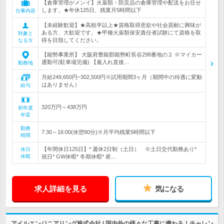
【倉庫管理がメンイ】火薬類・防災品の倉庫管理や配送をお任せ
します。★年休125日、残業月5時間以下
仕事内容
【未経験歓迎】★高校卒以上★資格取得意欲や社会貢献に興味が
ある方、大歓迎です。★甲種火薬類保安責任者試験にて資格を取
対象と
得を目指してください。
なる方
【能勢事業所】 大阪府豊能郡能勢町長谷298番地の２ ※マイカー
通勤可(駐車場完備) 【雇入れ直後…
勤務地
月給249,650円~302,500円※試用期間3ヶ月（期間中の待遇に変動
はありません）
給与
320万円～438万円
初年度
年収
勤務
7:30～16:00(休憩90分)※月平均残業5時間以下
時間
【年間休日125日】* 週休2日制（土日） ※土日交代勤務あり*
休日
休暇
祝日* GW休暇* 冬期休暇* 産…
求人詳細を見る
気になる
アイルエンジニアリング株式会社 | 国内外の様々な工事に携わる！チャレン