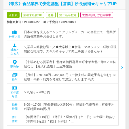
《帯広》食品業界で安定基盤【営業】所長候補★キャリアUP
正社員
業種未経験OK
急募
第二新卒歓迎
女性のおしごと掲載中
情報更新日：2026/02/27
終了予定日：
2026/08/27
日本の食を支えるエンジニアリングメーカーの当社にて、営業所
の所長業務をお任せします。
仕事内容
＼業界未経験歓迎！／◆大卒以上◆営業・マネジメント経験 ◎理
対象と
想的な職場で、スキル＆キャリア向上を図りませんか？
なる方
【十勝めむろ営業所】 北海道河西郡芽室町東芽室北一線9-2 ※転
勤なし 【雇入れ直後】上記事業所…
勤務地
【月給】278,000円～388,000円（一律支給の固定手当を含む）※
経験・年齢・能力を考慮して決定いたします※試…
給与
500万円～700万円
初年度
年収
8:00～17:00（実働8時間/休憩60分） 時間外労働有無：有※平均
勤務
時間
残業時間10時間/月
【年間休日119日】《休日》* 週休2日（土・日）※土曜出勤あり
休日
休暇
（年間8日程度）* 祝日《休暇》* …