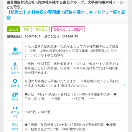
由良機船株式会社 | 約20社を擁する由良グループ。大手住宅用木材メーカー
とお取引。
【航海士】木材輸送の専用船で経験を活かしキャリアUP*広々居
室
正社員
急募
転勤なし
女性のおしごと掲載中
情報更新日：2026/06/19
終了予定日：
2026/08/20
＜広ー鹿島の定期航路＞◎航海士としての各種業務を担当◎建造
して2年～13年の綺麗な船ばかり◎荷役作業・調理当番なし◎ベ
仕事内容
テランによる丁寧な指導有
〈年齢・性別不問、経験者歓迎！〉◎今より働きやすい環境で経
験を活かしたい方歓迎。◎資格・スキルをお持ちの方は早期に船
対象と
長を目指せます。
なる方
全国の寄港地から乗船いただきます。 ※居住地の近くから乗船で
きるよう配慮いたします ※乗船のための…
勤務地
◆月給：44万～58万円＋食料金（月45,000円 ※乗船時のみ）◆
手取り額（例） ┗ 船長 ：48万円 ┗ 一…
給与
550万円～800万円
初年度
年収
◆甲板部・航海当直は3交代制（24時間内で実働8時間）◆機関
勤務
時間
部・航海当直は2交代制（24時間内で実働…