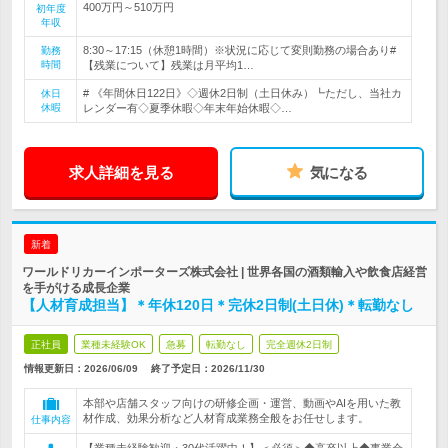
400万円～510万円
初年度
年収
8:30～17:15（休憩1時間）※状況に応じて変則勤務の場合あり#
勤務
時間
【残業について】残業は月平均1…
# 《年間休日122日》◇週休2日制（土日休み）┗ただし、当社カ
休日
休暇
レンダー有◇夏季休暇◇年末年始休暇◇…
求人詳細を見る
気になる
新着
ワールドリカーインポーターズ株式会社 | 世界各国の酒類輸入や飲食店経営
を手がける成長企業
【人材育成担当】＊年休120日＊完休2日制(土日休)＊転勤なし
正社員
業種未経験OK
急募
転勤なし
完全週休2日制
情報更新日：2026/06/09
終了予定日：
2026/11/30
本部や店舗スタッフ向けの研修企画・運営、動画やAIを用いた教
材作成、効果分析など人材育成業務全般をお任せします。
仕事内容
【業種未経験歓迎・30代活躍中！】＜必須＞◆高卒以上◆事業会