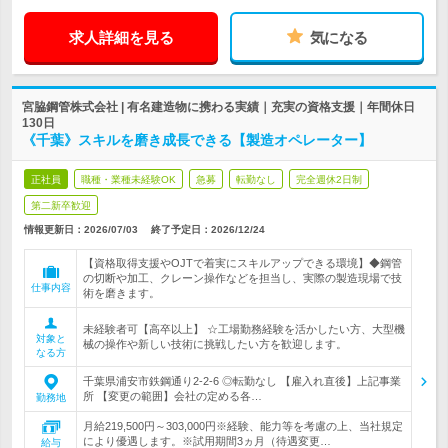
求人詳細を見る
気になる
宮脇鋼管株式会社 | 有名建造物に携わる実績｜充実の資格支援｜年間休日
130日
《千葉》スキルを磨き成長できる【製造オペレーター】
正社員
職種・業種未経験OK
急募
転勤なし
完全週休2日制
第二新卒歓迎
情報更新日：2026/07/03
終了予定日：
2026/12/24
【資格取得支援やOJTで着実にスキルアップできる環境】◆鋼管
の切断や加工、クレーン操作などを担当し、実際の製造現場で技
仕事内容
術を磨きます。
未経験者可【高卒以上】 ☆工場勤務経験を活かしたい方、大型機
対象と
械の操作や新しい技術に挑戦したい方を歓迎します。
なる方
千葉県浦安市鉄鋼通り2-2-6 ◎転勤なし 【雇入れ直後】上記事業
所 【変更の範囲】会社の定める各…
勤務地
月給219,500円～303,000円※経験、能力等を考慮の上、当社規定
により優遇します。※試用期間3ヵ月（待遇変更…
給与