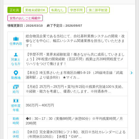
正社員
業種未経験OK
転勤なし
学歴不問
第二新卒歓迎
女性のおしごと掲載中
情報更新日：2026/03/10
終了予定日：
2026/09/07
総合物流企業である当社にて、自社基幹業務システムの開発・改
修などを中心に、幅広いシステム関連業務を担当していただきま
仕事内容
す！
【学歴不問・業界未経験歓迎！働きながら共に成長していきまし
ょう】2年程度の開発経験（言語不問）残業は月20時間程度でメ
対象と
リハリをつけて働けます！
なる方
【本社】埼玉県さいたま市南区白幡5-8-19 （JR線埼京線「武蔵
浦和駅」より徒歩8分） ★マイカ…
勤務地
【月給】25万円～29万円＋賞与(年2回)※残業代別途100％支給。
※経験・能力を考慮し、優遇いたします。※待遇条件…
給与
350万円～400万円
初年度
年収
◆8：30～17：30（実働8時間／休憩60分）※平均残業時間／月
勤務
時間
20時間
【休日】完全週休2日制(シフト制)、祝日※当社カレンダーによる
休日
休暇
（年間休日105日）【休暇】* GW*…