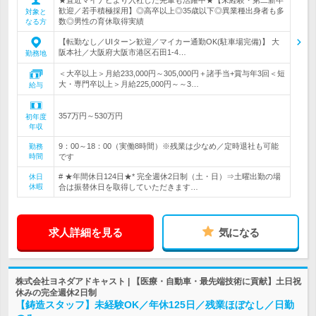
歓迎／若手積極採用】◎高卒以上◎35歳以下◎異業種出身者も多
対象と
数◎男性の育休取得実績
なる方
【転勤なし／UIターン歓迎／マイカー通勤OK(駐車場完備)】 大
阪本社／大阪府大阪市港区石田1-4…
勤務地
＜大卒以上＞月給233,000円～305,000円＋諸手当+賞与年3回＜短
大・専門卒以上＞月給225,000円～～3…
給与
357万円～530万円
初年度
年収
9：00～18：00（実働8時間）※残業は少なめ／定時退社も可能
勤務
時間
です
# ★年間休日124日★* 完全週休2日制（土・日）⇒土曜出勤の場
休日
休暇
合は振替休日を取得していただきます…
求人詳細を見る
気になる
株式会社ヨネダアドキャスト | 【医療・自動車・最先端技術に貢献】土日祝
休みの完全週休2日制
【鋳造スタッフ】未経験OK／年休125日／残業ほぼなし／日勤