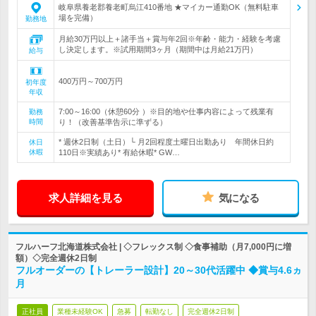
岐阜県養老郡養老町烏江410番地 ★マイカー通勤OK（無料駐車
場を完備）
勤務地
月給30万円以上＋諸手当＋賞与年2回※年齢・能力・経験を考慮
し決定します。※試用期間3ヶ月（期間中は月給21万円）
給与
400万円～700万円
初年度
年収
7:00～16:00（休憩60分 ）※目的地や仕事内容によって残業有
勤務
時間
り！（改善基準告示に準ずる）
* 週休2日制（土日）└ 月2回程度土曜日出勤あり 年間休日約
休日
休暇
110日※実績あり* 有給休暇* GW…
求人詳細を見る
気になる
フルハーフ北海道株式会社 | ◇フレックス制 ◇食事補助（月7,000円に増
額）◇完全週休2日制
フルオーダーの【トレーラー設計】20～30代活躍中 ◆賞与4.6ヵ
月
正社員
業種未経験OK
急募
転勤なし
完全週休2日制