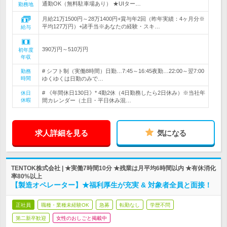
通勤OK（無料駐車場あり） ★UIター…
勤務地
月給21万1500円～28万1400円+賞与年2回（昨年実績：4ヶ月分※
平均127万円）+諸手当※あなたの経験・スキ…
給与
390万円～510万円
初年度
年収
# シフト制（実働8時間）日勤…7:45～16:45夜勤…22:00～翌7:00
勤務
時間
ゆくゆくは日勤のみで…
# 《年間休日130日》* 4勤2休（4日勤務したら2日休み）※当社年
休日
休暇
間カレンダー（土日・平日休み混…
求人詳細を見る
気になる
TENTOK株式会社 | ★実働7時間10分 ★残業は月平均6時間以内 ★有休消化
率80%以上
【製造オペレーター】★福利厚生が充実 & 対象者全員と面接！
正社員
職種・業種未経験OK
急募
転勤なし
学歴不問
第二新卒歓迎
女性のおしごと掲載中