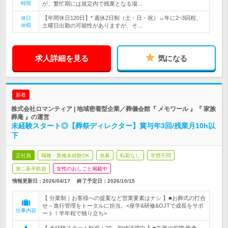
時間
が、繁忙期には規定内で残業となる場…
【年間休日120日】* 週休2日制（土・日・祝）→年に2~3回程、
休日
休暇
土曜日出勤の可能性がありますが、そ…
求人詳細を見る
気になる
新着
株式会社ロマンティア | 地域密着型企業／葬儀会館『 メモワール 』『 家族
葬庵 』の運営
未経験スタート◎【葬祭ディレクター】賞与年3回/残業月10h以
下
正社員
職種・業種未経験OK
急募
転勤なし
学歴不問
第二新卒歓迎
女性のおしごと掲載中
情報更新日：2026/04/17
終了予定日：
2026/10/15
【 分業制｜お客様への提案など営業要素はナシ 】■お葬式の打合
せ～進行管理をトータルに担当。<座学&研修&OJTで成長をサポ
仕事内容
ート！半年程で独り立ち>
【 未経験スタート歓迎｜20～30代活躍中 】■先輩の前職:飲食