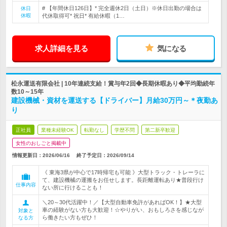
# 【年間休日126日】* 完全週休2日（土日）※休日出勤の場合は
休日
休暇
代休取得可* 祝日* 有給休暇（1…
求人詳細を見る
気になる
松永運送有限会社 | 10年連続支給！賞与年2回◆長期休暇あり◆平均勤続年
数10～15年
建設機械・資材を運送する【ドライバー】月給30万円～＊夜勤あ
り
正社員
業種未経験OK
転勤なし
学歴不問
第二新卒歓迎
女性のおしごと掲載中
情報更新日：2026/06/16
終了予定日：
2026/09/14
《 東海3県が中心で17時帰宅も可能 》大型トラック・トレーラに
て、建設機械の運搬をお任せします。長距離運転あり★普段行け
仕事内容
ない所に行けることも！
＼20～30代活躍中！／【大型自動車免許があればOK！】★大型
車の経験がない方も大歓迎！☆やりがい、おもしろさを感じなが
対象と
ら働きたい方もぜひ！
なる方