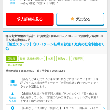
休暇
休みも可能）* 祝日# 【休暇】* …
求人詳細を見る
気になる
群馬丸太運輸株式会社 | 社員食堂1食460円～／20～30代活躍中／年休130
日＆賞与実績4ヶ月
【製造スタッフ】◎U・Iターン転職も歓迎！充実の社宅制度有り
◎
正社員
職種・業種未経験OK
急募
転勤なし
学歴不問
第二新卒歓迎
情報更新日：2026/07/31
終了予定日：
2026/11/05
【あなたが運んだモノは車や飛行機などに使われています！】東
証プライム上場の大手メーカー「大同特殊鋼」内でクレーンやト
仕事内容
ラックを運転します。
【未経験大歓迎／学歴不問／就業ブランクもOK】「長く働ける
会社を探している」「家族のために稼ぎたい」という方も歓迎！
対象と
まずは工場の見学だけでも！
なる方
【転勤なし／渋川駅より徒歩5分】 ★マイカー、自転車、バイク