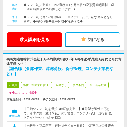
◆シフト制／実働7.75hの勤務※1ヶ月単位の変形労働時間制 週
勤務
時間
平均40時間以内の勤務となります。#…
◆シフト制（月7～9日休み） ※週に1日以上、必ず休みとなり
休日
休暇
ます。◆有給休暇◆慶弔休暇◆特別休暇◆5…
求人詳細を見る
気になる
鶴崎海陸運輸株式会社 | ★平均勤続年数18年★毎年必ず昇給★男女ともに育
休実績あり！
【総合職（倉庫作業、港湾荷役、保守管理、コンテナ業務な
ど）】
正社員
職種・業種未経験OK
転勤なし
学歴不問
第二新卒歓迎
女性のおしごと掲載中
情報更新日：2026/06/29
終了予定日：
2026/08/27
【日勤orシフト制を選択OK/研修充実！】◆希望や適性に応じ
て、倉庫作業、港湾荷役、保守管理、コンテナ荷役、運行管理、
仕事内容
ドライバーいずれかを担当
【未経験・第二新卒、正社員デビュー歓迎】◇高卒以上◇要普免