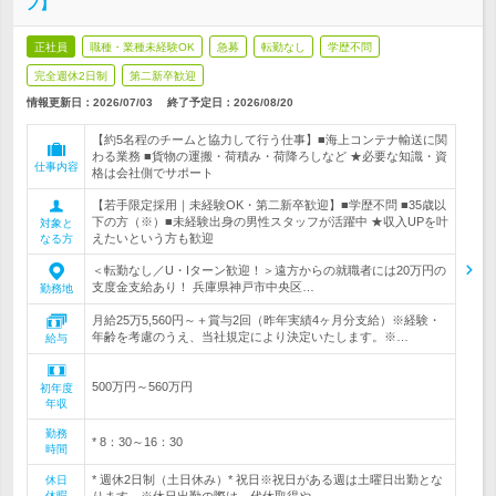
フ】
正社員
職種・業種未経験OK
急募
転勤なし
学歴不問
完全週休2日制
第二新卒歓迎
情報更新日：2026/07/03
終了予定日：
2026/08/20
【約5名程のチームと協力して行う仕事】■海上コンテナ輸送に関
わる業務 ■貨物の運搬・荷積み・荷降ろしなど ★必要な知識・資
仕事内容
格は会社側でサポート
【若手限定採用｜未経験OK・第二新卒歓迎】■学歴不問 ■35歳以
下の方（※）■未経験出身の男性スタッフが活躍中 ★収入UPを叶
対象と
えたいという方も歓迎
なる方
＜転勤なし／U・Iターン歓迎！＞遠方からの就職者には20万円の
支度金支給あり！ 兵庫県神戸市中央区…
勤務地
月給25万5,560円～＋賞与2回（昨年実績4ヶ月分支給）※経験・
年齢を考慮のうえ、当社規定により決定いたします。※…
給与
500万円～560万円
初年度
年収
勤務
* 8：30～16：30
時間
* 週休2日制（土日休み）* 祝日※祝日がある週は土曜日出勤とな
休日
休暇