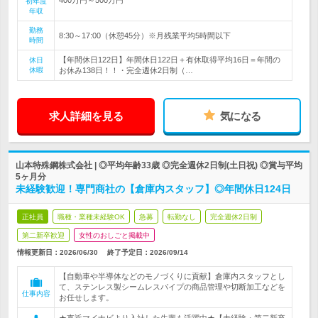
初年度
年収
勤務
8:30～17:00（休憩45分）※月残業平均5時間以下
時間
【年間休日122日】年間休日122日＋有休取得平均16日＝年間の
休日
休暇
お休み138日！！・完全週休2日制（…
求人詳細を見る
気になる
山本特殊鋼株式会社 | ◎平均年齢33歳 ◎完全週休2日制(土日祝) ◎賞与平均
5ヶ月分
未経験歓迎！専門商社の【倉庫内スタッフ】◎年間休日124日
正社員
職種・業種未経験OK
急募
転勤なし
完全週休2日制
第二新卒歓迎
女性のおしごと掲載中
情報更新日：2026/06/30
終了予定日：
2026/09/14
【自動車や半導体などのモノづくりに貢献】倉庫内スタッフとし
て、ステンレス製シームレスパイプの商品管理や切断加工などを
仕事内容
お任せします。
★直近マイナビより入社した先輩も活躍中★【未経験・第二新卒