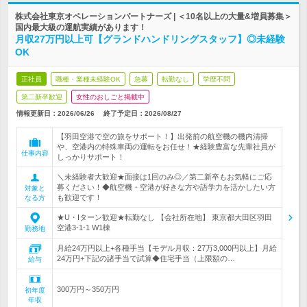
株式会社東京オペレーションパートナーズ | ＜10名以上の大量&増員募集＞
国内最大級の運航実績があります！
月収27万円以上可【グランドハンドリングスタッフ】◎未経験
OK
正社員
職種・業種未経験OK
急募
転勤なし
学歴不問
第二新卒歓迎
女性のおしごと掲載中
情報更新日：2026/06/26
終了予定日：
2026/08/27
【羽田空港で空の旅をサポート！】出発前の航空機の機内清掃
や、空港内の特殊車両の運転をお任せ！★経験豊富な先輩社員が
仕事内容
しっかりサポート！
＼未経験者大歓迎★面接は1回のみ◎／第二新卒もお気軽にご応
募ください！◆航空機・空港が好きな方や語学力を活かしたい方
対象と
も歓迎です！
なる方
★U・Iターン歓迎★転勤なし 【会社所在地】 東京都大田区羽田
空港3-1-1 W1棟
勤務地
月給24万円以上+各種手当【モデル月収：27万3,000円以上】月給
24万円+下記の諸手当で試算◆住宅手当（上限額の…
給与
300万円～350万円
初年度
年収