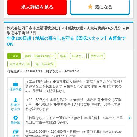
求人詳細を見る
気になる
株式会社四日市市生活環境公社 | ＜未経験歓迎＞★賞与実績4.6か月分 ★休
暇取得平均16.2日
年休120日超！地域の暮らしを守る【回収スタッフ】★普免で
OK
正社員
職種・業種未経験OK
急募
転勤なし
学歴不問
完全週休2日制
第二新卒歓迎
情報更新日：2026/07/31
終了予定日：
2026/10/01
＜基本17時退社＞◆特殊車両を運転し、家庭や施設などを巡回！
資源物などを収集します ★先輩と2人1組で作業 ★四日市市内の
仕事内容
み＆長距離・夜間運転なし
＜20～30代や中途組も活躍中＞★学歴・経験不問 ◆普免（AT限
定可）◆40歳以下 ◆中型免許は入社後に取得可能！お持ちであ
対象と
れば歓迎します
なる方
【転勤なし／マイカー通勤OK／無料駐車場完備】 ＜本社＞ 三重
県四日市市平尾町2370番地8
勤務地
月給192,000円～274,400円＋各種手当＋賞与年2回※あなたの経
験や年齢を考慮し決定いたします
給与