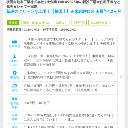
横田自動車工業株式会社 | ★創業90年★2025年の新設工場★住宅手当など
充実★シャワー完備
新設のクリーンな工場！【整備士】★未経験歓迎 ★賞与4.2ヶ月
正社員
職種・業種未経験OK
転勤なし
学歴不問
第二新卒歓迎
情報更新日：2026/07/31
終了予定日：
2026/10/01
【 研修＆資格支援で未経験でも安心スタート！ 】トラックや特
殊車両など様々な車種の整備・点検をお任せします！ ★残業は月
仕事内容
平均15h程度
【 未経験・第二新卒歓迎！20～30代活躍中！ 】◆要普免（AT限
定可） ◎車が好きな方は大歓迎！正社員デビューOK！ ★国
対象と
家資格取得を全面支援
なる方
【 転勤なし｜マイカー通勤OK｜冷暖房＆綺麗なシャワー室あり
】 愛知県岡崎市八帖北町33番地5…
勤務地
月給19.5万円～31万円＋賞与年2回（昨年実績4.2ヶ月）※あなた
の経験や能力に応じて優遇します。※試用期間3ヵ月…
給与
350万円～480万円
初年度
年収
8:10～17:00★残業は月平均15時間程度基本的に遅くても18時に
勤務
時間
はみんな帰宅しています…！＜休…
# 【休日】* 週休2日制（日曜・ほか月2日平日希望休み ※土曜
休日