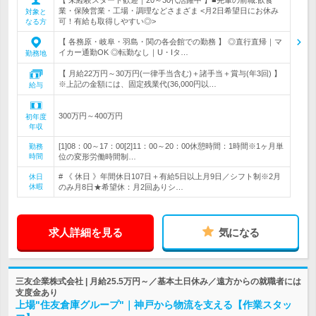
業・保険営業・工場・調理などさまざま <月2日希望日にお休み
対象と
可！有給も取得しやすい◎>
なる方
【 各務原・岐阜・羽島・関の各会館での勤務 】 ◎直行直帰｜マ
イカー通勤OK ◎転勤なし｜U・Iタ…
勤務地
【 月給22万円～30万円(一律手当含む)＋諸手当＋賞与(年3回) 】
※上記の金額には、固定残業代(36,000円以…
給与
300万円～400万円
初年度
年収
[1]08：00～17：00[2]11：00～20：00休憩時間：1時間※1ヶ月単
勤務
時間
位の変形労働時間制…
# 《 休日 》年間休日107日＋有給5日以上月9日／シフト制※2月
休日
休暇
のみ月8日★希望休：月2回ありシ…
求人詳細を見る
気になる
三友企業株式会社 | 月給25.5万円～／基本土日休み／遠方からの就職者には
支度金あり
上場"住友倉庫グループ"｜神戸から物流を支える【作業スタッ