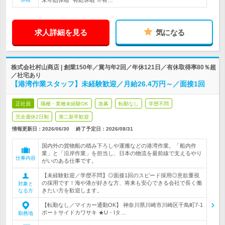
末年始休暇* 有給休暇 ※有…
求人詳細を見る
気になる
株式会社村山商店 | 創業150年／賞与年2回／年休121日／有休取得率80％超
／社宅あり
【港湾作業スタッフ】未経験歓迎／月給26.4万円～／面接1回
正社員
職種・業種未経験OK
急募
転勤なし
学歴不問
完全週休2日制
第二新卒歓迎
情報更新日：2026/06/30
終了予定日：
2026/08/31
国内外の貨物船の積み下ろしや運搬などの港湾作業。「船内作
業」と「沿岸作業」を担当し、日本の物流を最前線で支えるやり
仕事内容
がいのある仕事です。
【未経験歓迎／学歴不問】◎面接1回のスピード採用◎意欲重視
の採用です！海や港が好きな方、将来も安心できる会社で長く働
対象と
きたい方を歓迎します。
なる方
【転勤なし／マイカー通勤OK】 神奈川県川崎市川崎区千鳥町7-1
ポートサイドカワサキ ★U・Iタ…
勤務地