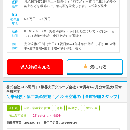
月給26万4781円以上＋残業代（全額支給）＋賞与年2回※経験や
能力などを考慮の上、給与額を決定します。※残業が発生…
給与
500万円～600万円
初年度
年収
8：00～16：00（実働7時間）＜休日出勤について＞◎代休、も
勤務
時間
しくは残業代申請（全額支給）を選択O…
完全週休2日制（土日）■祝日休み■年末年始休暇（5日）■GW休
休日
休暇
暇■夏季休暇■慶弔休暇■有給休暇（消化…
求人詳細を見る
気になる
株式会社ACS羽田 | ＜業界大手グループ会社＞★賞与4ヶ月分★面接1回★
学歴不問
＼未経験・第二新卒歓迎！／ 羽田空港の【倉庫管理スタッフ】
正社員
職種・業種未経験OK
急募
転勤なし
学歴不問
第二新卒歓迎
女性のおしごと掲載中
情報更新日：2026/07/24
終了予定日：
2026/09/24