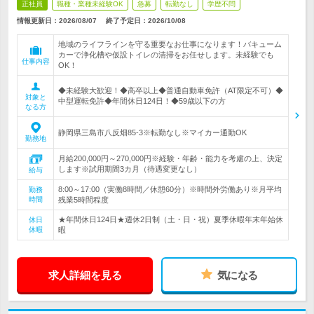
正社員
職種・業種未経験OK
急募
転勤なし
学歴不問
情報更新日：2026/08/07
終了予定日：
2026/10/08
地域のライフラインを守る重要なお仕事になります！バキューム
カーで浄化槽や仮設トイレの清掃をお任せします。未経験でも
仕事内容
OK！
◆未経験大歓迎！◆高卒以上◆普通自動車免許（AT限定不可）◆
対象と
中型運転免許◆年間休日124日！◆59歳以下の方
なる方
静岡県三島市八反畑85-3※転勤なし※マイカー通勤OK
勤務地
月給200,000円～270,000円※経験・年齢・能力を考慮の上、決定
します※試用期間3カ月（待遇変更なし）
給与
8:00～17:00（実働8時間／休憩60分）※時間外労働あり※月平均
勤務
時間
残業5時間程度
★年間休日124日★週休2日制（土・日・祝）夏季休暇年末年始休
休日
休暇
暇
求人詳細を見る
気になる