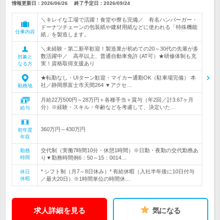
情報更新日：2026/06/26
終了予定日：
2026/09/24
＼キレイな工場で活躍！食堂や寮も完備／ 有名ハンバーガー・
ドーナツチェーンの包装紙や建材用紙などに使われる「特殊機能
仕事内容
紙」を製造します。
＼未経験・第二新卒歓迎！製造業が初めての20～30代の先輩が多
数活躍中／ 高卒以上、普通自動車免許 (AT可）★研修体制も充
対象と
実！資格取得支援あり
なる方
★転勤なし・UIターン歓迎・マイカー通勤OK（駐車場完備） 本
社／静岡県富士市天間264 ▼アクセ…
勤務地
月給22万500円～28万円＋各種手当＋賞与（年2回／計3.67ヶ月
分）※経験・スキル・年齢などを考慮して、決定いた…
給与
360万円～430万円
初年度
年収
交代制（実働7時間10分・休憩1時間）※日勤・夜勤の交代勤務あ
勤務
時間
り▼勤務時間例6：50～15：0014…
* シフト制（月7～8日休み）* 有給休暇（入社半年後に10日付与
休日
休暇
／最大20日）※1時間単位の時間休…
求人詳細を見る
気になる