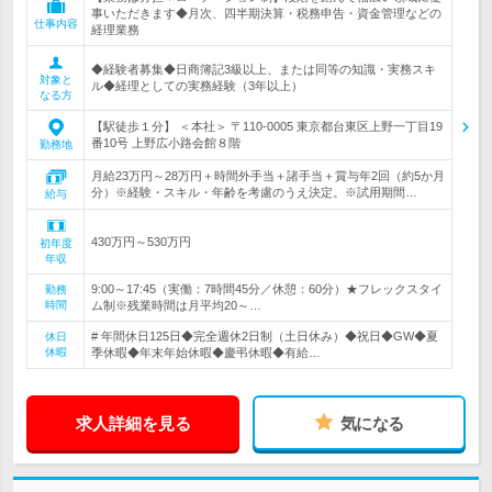
事いただきます◆月次、四半期決算・税務申告・資金管理などの
仕事内容
経理業務
◆経験者募集◆日商簿記3級以上、または同等の知識・実務スキ
対象と
ル◆経理としての実務経験（3年以上）
なる方
【駅徒歩１分】 ＜本社＞ 〒110-0005 東京都台東区上野一丁目19
番10号 上野広小路会館８階
勤務地
月給23万円～28万円＋時間外手当＋諸手当＋賞与年2回（約5か月
分）※経験・スキル・年齢を考慮のうえ決定。※試用期間…
給与
430万円～530万円
初年度
年収
9:00～17:45（実働：7時間45分／休憩：60分）★フレックスタイ
勤務
時間
ム制※残業時間は月平均20～…
# 年間休日125日◆完全週休2日制（土日休み）◆祝日◆GW◆夏
休日
休暇
季休暇◆年末年始休暇◆慶弔休暇◆有給…
求人詳細を見る
気になる