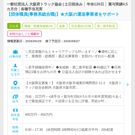
一般社団法人 大阪府トラック協会 | 土日祝休み │ 年休126日 │ 賞与実績4.5
カ月分 │各種手当充実
【団体職員(事務系総合職)】★大阪の運送事業者をサポート
正社員
職種・業種未経験OK
急募
完全週休2日制
第二新卒歓迎
女性のおしごと掲載中
情報更新日：2026/06/29
終了予定日：
2026/08/27
＼安定基盤のもとキャリアアップも叶います！／◆適性に応じ
て、業務部・総務部・適正化事業部・支部のいずれかへ配属
仕事内容
＼若手積極採用中／ ◆未経験・第二新卒歓迎 ◆40歳以下 ◆日商
対象と
簿記2級をお持ちの方 ◆ 公益法人会計の経験があれば活かせます
なる方
【大阪限定募集！】 大阪府大阪市城東区鴫野西2-11-2 大阪府ト
ラック総合会館内 大阪府大阪市西…
勤務地
月給：22万円～+諸手当＋賞与年2回(4.5カ月※前年度実績)※あく
まで最低保証です。※頑張りを正当に評価。昇給が叶…
給与
400万円～450万円
初年度
年収
勤務
9:00～17:30 (休憩時間 1時間00分)◎残業月平均：20h程度
時間