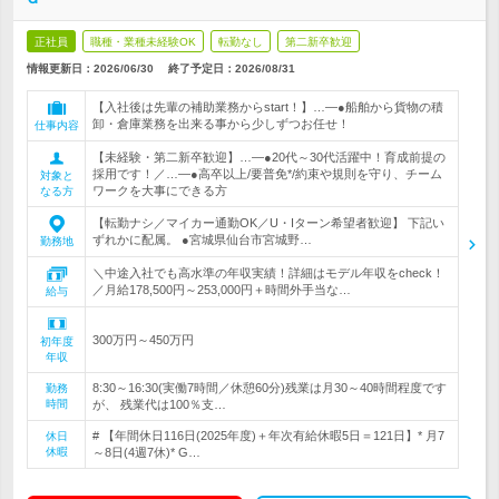
正社員
職種・業種未経験OK
転勤なし
第二新卒歓迎
情報更新日：2026/06/30
終了予定日：
2026/08/31
【入社後は先輩の補助業務からstart！】…―●船舶から貨物の積
卸・倉庫業務を出来る事から少しずつお任せ！
仕事内容
【未経験・第二新卒歓迎】…―●20代～30代活躍中！育成前提の
採用です！／…―●高卒以上/要普免*/約束や規則を守り、チーム
対象と
ワークを大事にできる方
なる方
【転勤ナシ／マイカー通勤OK／U・Iターン希望者歓迎】 下記い
ずれかに配属。 ●宮城県仙台市宮城野…
勤務地
＼中途入社でも高水準の年収実績！詳細はモデル年収をcheck！
／月給178,500円～253,000円＋時間外手当な…
給与
300万円～450万円
初年度
年収
8:30～16:30(実働7時間／休憩60分)残業は月30～40時間程度です
勤務
時間
が、 残業代は100％支…
# 【年間休日116日(2025年度)＋年次有給休暇5日＝121日】* 月7
休日
休暇
～8日(4週7休)* G…