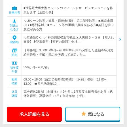
■世界最大級大型クレーンのフィールドサービスエンジニアを募
集します【全国出張】
仕事内容
＼UIターン歓迎／業界・職種未経験、第二新卒歓迎！■35歳未満
(※) ■専門卒以上■クレーン等の重機に興味がある方■英語を学ぶ
対象と
意欲がある方
なる方
＼車通勤OK！／ 神奈川県横浜市鶴見区大黒町５－３９ 【雇入れ
直後】上記事業所 【変更の範囲】会社…
勤務地
【年俸制】3,500,000円～4,000,000円※12分割した金額を毎月支
給※経験・年齢・能力を考慮して決定いた…
給与
350万円～400万円
初年度
年収
09:00～18:00（所定労働時間8時間）【休憩】60分（12:00～
勤務
時間
13:00）★月平均残業10…
完全週休2日制（土日祝）※2か月に1度程度土日当番があり（代
休日
休暇
休取得可）夏季休暇（5日）年末年始（7日…
求人詳細を見る
気になる