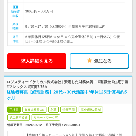
360万円～360万円
初年度
年収
勤務
8：30～17：30（休憩60分）※残業月平均20時間以内
時間
# 年間休日125日# ≪ 休日 ≫◇完全週休2日制（土日休み）◇祝
休日
休暇
日# ≪ 休暇 ≫◇有給休暇◇慶…
求人詳細を見る
気になる
ロジスティードケミカル株式会社 | 安定した財務体質！ #退職金 #住宅手当
#フレックス #実働7.75h
経験者募集【経理財務】20代～30代活躍中*年休125日*賞与約5
ヶ月
正社員
業種未経験OK
急募
学歴不問
完全週休2日制
第二新卒歓迎
リモートワーク可
情報更新日：2026/05/12
終了予定日：
2026/08/31
【業務は分担＋ローテーション制】段階を踏んで幅広い領域に従