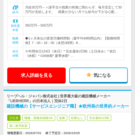
月給30万円～＋諸手当※残業の有無に関わらず、毎月安定して30
万円が支給します。 残業が少ない月でも給与が下がる心配…
給与
350万円～500万円
初年度
年収
◆1ヶ月単位の変形労働時間制（週平均40時間以内）【勤務時間
勤務
時間
例】7：00～18：00（休憩1時間）#…
※年間休日124日《休日》* 完全週休2日制（土日休み）* 祝日
休日
休暇
《休暇》* GW休暇* 夏季休暇* …
求人詳細を見る
気になる
リープヘル・ジャパン株式会社 | 世界最大級の建設機械メーカー
「LIEBHERR」の日本法人｜完休2日
建設機械の【サービスエンジニア職】★欧州発の世界的メーカー
正社員
職種・業種未経験OK
急募
転勤なし
完全週休2日制
第二新卒歓迎
情報更新日：2026/07/31
終了予定日：
2026/10/29