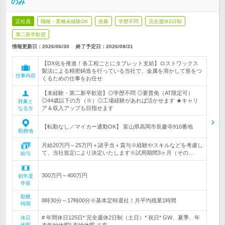
のみ
正社員
職種・業種未経験OK
急募
学歴不問
完全週休2日制
第二新卒歓迎
情報更新日：2026/06/30
終了予定日：
2026/08/31
【DX化を推進！各工程ごとにタブレット支給】ロストワックス
製法による精密鋳造を行っている当社で、金属を溶かして形をつ
仕事内容
くるための仕事をお任せ
【未経験・第二新卒歓迎】◎学歴不問 ◎要普免（AT限定可）
◎44歳以下の方（※）◎工場経験があれば活かせます ★キャリ
対象と
ア＆収入アップも目指せます
なる方
【転勤なし／マイカー通勤OK】 富山県高岡市長慶寺910番地
勤務地
月給20万円～25万円＋諸手当＋賞与※経験やスキルなどを考慮し
て、当社規定により決定いたします※試用期間3ヶ月（その…
給与
300万円～400万円
初年度
年収
勤務
8時30分～17時00分※基本定時退社！月平均残業1時間
時間
# 年間休日125日* 完全週休2日制（土日）* 祝日* GW、夏季、年
休日
休暇