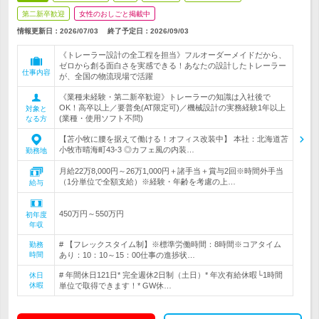
第二新卒歓迎
女性のおしごと掲載中
情報更新日：2026/07/03
終了予定日：
2026/09/03
《トレーラー設計の全工程を担当》フルオーダーメイドだから、
ゼロから創る面白さを実感できる！あなたの設計したトレーラー
仕事内容
が、全国の物流現場で活躍
《業種未経験・第二新卒歓迎》トレーラーの知識は入社後で
OK！高卒以上／要普免(AT限定可)／機械設計の実務経験1年以上
対象と
(業種・使用ソフト不問)
なる方
【苫小牧に腰を据えて働ける！オフィス改装中】 本社：北海道苫
小牧市晴海町43-3 ◎カフェ風の内装…
勤務地
月給22万8,000円～26万1,000円＋諸手当＋賞与2回※時間外手当
（1分単位で全額支給）※経験・年齢を考慮の上…
給与
450万円～550万円
初年度
年収
# 【フレックスタイム制】※標準労働時間：8時間※コアタイム
勤務
時間
あり：10：10～15：00仕事の進捗状…
# 年間休日121日* 完全週休2日制（土日）* 年次有給休暇└1時間
休日
休暇
単位で取得できます！* GW休…