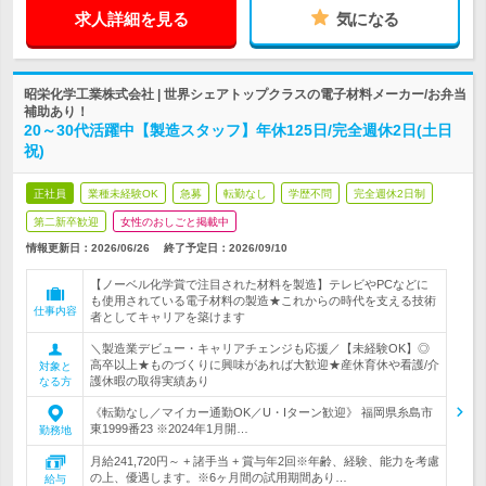
求人詳細を見る
気になる
昭栄化学工業株式会社 | 世界シェアトップクラスの電子材料メーカー/お弁当
補助あり！
20～30代活躍中【製造スタッフ】年休125日/完全週休2日(土日
祝)
正社員
業種未経験OK
急募
転勤なし
学歴不問
完全週休2日制
第二新卒歓迎
女性のおしごと掲載中
情報更新日：2026/06/26
終了予定日：
2026/09/10
【ノーベル化学賞で注目された材料を製造】テレビやPCなどに
も使用されている電子材料の製造★これからの時代を支える技術
仕事内容
者としてキャリアを築けます
＼製造業デビュー・キャリアチェンジも応援／【未経験OK】◎
高卒以上★ものづくりに興味があれば大歓迎★産休育休や看護/介
対象と
護休暇の取得実績あり
なる方
《転勤なし／マイカー通勤OK／U・Iターン歓迎》 福岡県糸島市
東1999番23 ※2024年1月開…
勤務地
月給241,720円～ + 諸手当 + 賞与年2回※年齢、経験、能力を考慮
の上、優遇します。※6ヶ月間の試用期間あり…
給与