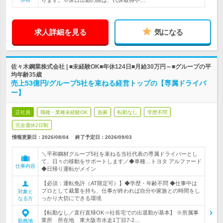
ります。※休日出勤の際は、代休取得や…
求人詳細を見る
気になる
佐々木鋼業株式会社 | ■未経験OK■年休124日■月給30万円～■グループの平
均年齢35歳
売上53億円/グループ5社を束ねる経営トップの【専属ドライバ
ー】
正社員
職種・業種未経験OK
急募
転勤なし
学歴不問
完全週休2日制
情報更新日：2026/08/04
終了予定日：
2026/09/03
＼平和鋼材グループ5社を束ねる当社代表の専属ドライバーとし
て、日々の移動をサポートします／◆車種…トヨタ アルファード
仕事内容
◆日帰り運転がメイン
【必須：運転免許（AT限定可）】◆学歴・年齢不問 ◆仕事中は
プロとして裁量を持ち、仕事が終われば自分や家族との時間をし
対象と
っかり大切にできる環境
なる方
【転勤なし／直行直帰OK⇒社長宅での出退勤が基本】 ※所属事
業所 所在地 東大阪市水走1丁目7-2…
勤務地