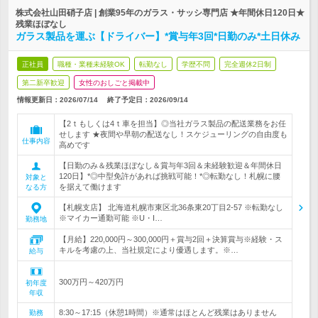
株式会社山田硝子店 | 創業95年のガラス・サッシ専門店 ★年間休日120日★
残業ほぼなし
ガラス製品を運ぶ【ドライバー】*賞与年3回*日勤のみ*土日休み
正社員
職種・業種未経験OK
転勤なし
学歴不問
完全週休2日制
第二新卒歓迎
女性のおしごと掲載中
情報更新日：2026/07/14
終了予定日：
2026/09/14
【2ｔもしくは4ｔ車を担当】◎当社ガラス製品の配送業務をお任
せします ★夜間や早朝の配送なし！スケジューリングの自由度も
仕事内容
高めです
【日勤のみ＆残業ほぼなし＆賞与年3回＆未経験歓迎＆年間休日
120日】*◎中型免許があれば挑戦可能！*◎転勤なし！札幌に腰
対象と
を据えて働けます
なる方
【札幌支店】 北海道札幌市東区北36条東20丁目2-57 ※転勤なし
※マイカー通勤可能 ※U・I…
勤務地
【月給】220,000円～300,000円＋賞与2回＋決算賞与※経験・ス
キルを考慮の上、当社規定により優遇します。※…
給与
300万円～420万円
初年度
年収
8:30～17:15（休憩1時間）※通常はほとんど残業はありません
勤務