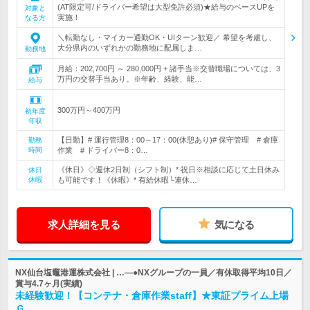
(AT限定可/ドライバー希望は大型免許必須)★給与のベースUPを
対象と
実施！
なる方
＼転勤なし・マイカー通勤OK・UIターン歓迎／ 希望を考慮し、
大分県内のいずれかの勤務地に配属しま…
勤務地
月給：202,700円 ～ 280,000円 + 諸手当※交替職場については、3
万円の交替手当あり。※年齢、経験、能…
給与
300万円～400万円
初年度
年収
【日勤】# 運行管理8：00～17：00(休憩あり)# 保守管理 # 倉庫
勤務
時間
作業 # ドライバー8：0…
《休日》◇週休2日制（シフト制）* 祝日※相談に応じて土日休み
休日
休暇
も可能です！《休暇》* 有給休暇└連休…
求人詳細を見る
気になる
NX仙台塩竈港運株式会社 | …―●NXグループの一員／有休取得平均10日／
賞与4.7ヶ月(実績)
未経験歓迎！【コンテナ・倉庫作業staff】★東証プライム上場
Ｇ