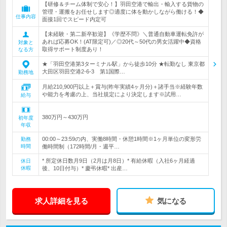
【研修＆チーム体制で安心！】羽田空港で輸出・輸入する貨物の
管理・運搬をお任せします◎適度に体を動かしながら働ける！◆
仕事内容
面接1回でスピード内定可
【未経験・第二新卒歓迎】《学歴不問》＼普通自動車運転免許が
あれば応募OK！(AT限定可)／◎20代～50代の男女活躍中◆資格
対象と
取得サポート制度あり！
なる方
★「羽田空港第3ターミナル駅」から徒歩10分 ★転勤なし 東京都
大田区羽田空港2-6-3 第1国際…
勤務地
月給210,900円以上＋賞与(昨年実績4ヶ月分)＋諸手当※経験年数
や能力を考慮の上、当社規定により決定します※試用…
給与
380万円～430万円
初年度
年収
00:00～23:59の内、実働8時間・休憩1時間※1ヶ月単位の変形労
勤務
時間
働時間制（172時間/月・週平…
* 所定休日数月9日（2月は月8日）* 有給休暇（入社6ヶ月経過
休日
休暇
後、10日付与）* 慶弔休暇* 出産…
求人詳細を見る
気になる