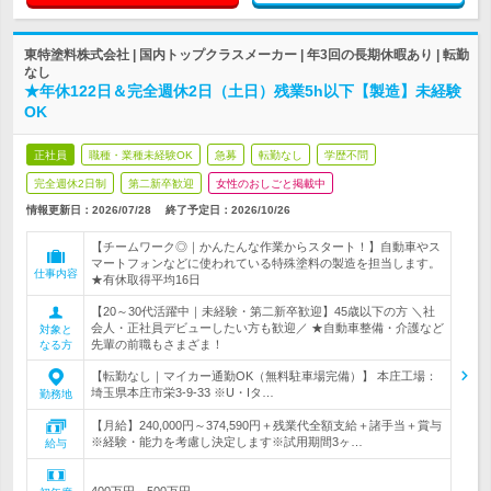
東特塗料株式会社 | 国内トップクラスメーカー | 年3回の長期休暇あり | 転勤
なし
★年休122日＆完全週休2日（土日）残業5h以下【製造】未経験
OK
正社員
職種・業種未経験OK
急募
転勤なし
学歴不問
完全週休2日制
第二新卒歓迎
女性のおしごと掲載中
情報更新日：2026/07/28
終了予定日：
2026/10/26
【チームワーク◎｜かんたんな作業からスタート！】自動車やス
マートフォンなどに使われている特殊塗料の製造を担当します。
仕事内容
★有休取得平均16日
【20～30代活躍中｜未経験・第二新卒歓迎】45歳以下の方 ＼社
会人・正社員デビューしたい方も歓迎／ ★自動車整備・介護など
対象と
先輩の前職もさまざま！
なる方
【転勤なし｜マイカー通勤OK（無料駐車場完備）】 本庄工場：
埼玉県本庄市栄3-9-33 ※U・Iタ…
勤務地
【月給】240,000円～374,590円＋残業代全額支給＋諸手当＋賞与
※経験・能力を考慮し決定します※試用期間3ヶ…
給与
400万円～500万円