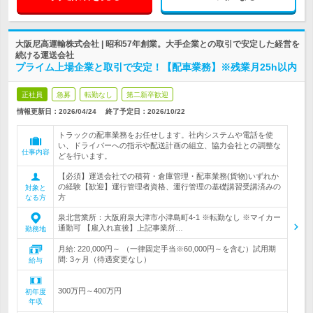
大阪尼高運輸株式会社 | 昭和57年創業。大手企業との取引で安定した経営を
続ける運送会社
プライム上場企業と取引で安定！【配車業務】※残業月25h以内
正社員
急募
転勤なし
第二新卒歓迎
情報更新日：2026/04/24
終了予定日：
2026/10/22
トラックの配車業務をお任せします。社内システムや電話を使
い、ドライバーへの指示や配送計画の組立、協力会社との調整な
仕事内容
どを行います。
【必須】運送会社での積荷・倉庫管理・配車業務(貨物)いずれか
の経験【歓迎】運行管理者資格、運行管理の基礎講習受講済みの
対象と
方
なる方
泉北営業所：大阪府泉大津市小津島町4-1 ※転勤なし ※マイカー
通勤可 【雇入れ直後】上記事業所…
勤務地
月給: 220,000円～ （一律固定手当※60,000円～を含む）試用期
間: 3ヶ月（待遇変更なし）
給与
300万円～400万円
初年度
年収