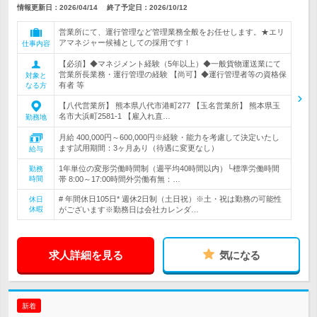
情報更新日：2026/04/14
終了予定日：
2026/10/12
営業所にて、運行管理など管理業務全般をお任せします。★エリ
アマネジャー候補としての採用です！
仕事内容
【必須】◆マネジメント経験（5年以上）◆一般貨物運送業にて
営業所長業務・運行管理の経験 【尚可】◆運行管理者等の資格保
対象と
有者 等
なる方
【八代営業所】 熊本県八代市港町277 【玉名営業所】 熊本県玉
名市大浜町2581-1 【雇入れ直…
勤務地
月給 400,000円～600,000円※経験・能力を考慮して決定いたし
ます試用期間：3ヶ月あり（待遇に変更なし）
給与
1年単位の変形労働時間制（週平均40時間以内）└標準労働時間
勤務
時間
帯 8:00～17:00時間外労働有無：…
# 年間休日105日* 週休2日制（土日祝）※土・祝は勤務の可能性
休日
休暇
がございます※勤務日は会社カレンダ…
求人詳細を見る
気になる
新着