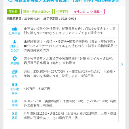
＼北海道限定募集／未経験者歓迎！【運行管理】福利厚生充実
正社員
職種・業種未経験OK
学歴不問
女性のおしごと掲載中
情報更新日：2026/04/24
終了予定日：
2026/09/03
乗務員の点呼や運行管理、配車業務を通じて現場を支えます。専
門知識を身につけながらキャリアアップできる環境です。
仕事内容
未経験歓迎！＜必須＞■要普免■顧客折衝経験（業界・年数不問）
■ビジネスマナーやPCスキルをお持ちの方 ＜歓迎＞◎物流業界で
対象と
の実務経験者の方
なる方
苫小牧営業所／北海道苫小牧市晴海町43-49 ※マイカー通勤可。
職員専用駐車場有（無料） ※転勤当…
勤務地
月給：230,200円～287,700円（一律支給の諸手当含む）※経験・
年齢・能力を考慮のうえ、決定します。※試用期…
給与
410万円～510万円
初年度
年収
8:30～17:30 （実働8時間）休憩時間：60分（12:00～13:00）時間
勤務
時間
外労働有無：有※残…
# 年間休日122日■週休2日制（土日祝）※月2回程度、土曜・祝日
休日
休暇
出勤の可能性あり。その場合平日に代…