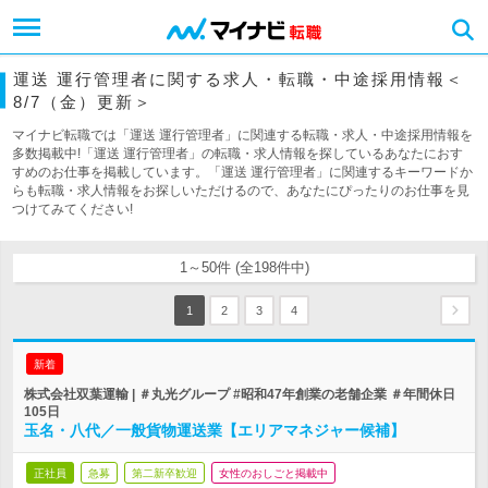
運送 運行管理者に関する求人・転職・中途採用情報＜
8/7（金）更新＞
マイナビ転職では「運送 運行管理者」に関連する転職・求人・中途採用情報を
多数掲載中!「運送 運行管理者」の転職・求人情報を探しているあなたにおす
すめのお仕事を掲載しています。「運送 運行管理者」に関連するキーワードか
らも転職・求人情報をお探しいただけるので、あなたにぴったりのお仕事を見
つけてみてください!
1～50件 (全198件中)
1
2
3
4
新着
株式会社双葉運輸 | ＃丸光グループ #昭和47年創業の老舗企業 ＃年間休日
105日
玉名・八代／一般貨物運送業【エリアマネジャー候補】
正社員
急募
第二新卒歓迎
女性のおしごと掲載中