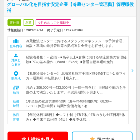
グローバル化を目指す安定企業【冷蔵センター管理職】管理職候
補
正社員
急募
女性のおしごと掲載中
情報更新日：2026/07/14
終了予定日：
2027/01/04
冷蔵物流センターにおけるスタッフのマネジメントや予算管理、
施設・車両の維持管理等の拠点運営全般をお任せします。
仕事内容
経験者募集！＜必須＞■高卒以上■倉庫における物流業務の管理経
対象と
験■PCの基本操作（Word・Excel）■普通自動車運転免許
なる方
【札幌冷蔵センター】 北海道札幌市手稲区曙5条5丁目4-1 ※マイ
カー通勤可 ※転勤あり 【雇入れ…
勤務地
月給：306,000円～433,000円（一律手当含む）※経験や能力を考
慮の上で決定いたします。※試用期間6ヶ月あり…
給与
1年単位の変形労働時間制（週平均40時間以内）08:30～
勤務
時間
17:30（休憩1時間）時間外労働有無：有…
【年間休日108日】◆シフト制（4週7休／4週のうち土曜日3回休
休日
休暇
み）◆年末年始休暇（4日）◆夏季休暇…
求人詳細を見る
気になる