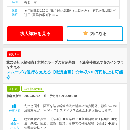
時間
有無：有
★年間休日125日* 完全週休2日制（土日休み）* 有給休暇10日～*
休日
休暇
祝日* 夏季休暇4日* 年末…
求人詳細を見る
気になる
残り3日
株式会社大福物流 | 木村グループの安定基盤｜４温度帯物流で食のインフラ
を支える
スムーズな運行を支える【物流企画】☆年収530万円以上も可能
◎
正社員
職種未経験OK
情報更新日：2026/03/02
終了予定日：
2026/08/10
九州と関東・関西を結ぶ幹線物流の構築や拠点開発、顧客への物
流提案など、SCM・ロジスティクス企画全般をお任せします。
仕事内容
物流経験者募集！【必須】◆高卒以上◆普通自動車運転免許 ◆海
運、鉄道、陸運、空輸、空港、倉庫での物流経験 【優遇】◆運行
対象と
管理者資格 など
なる方