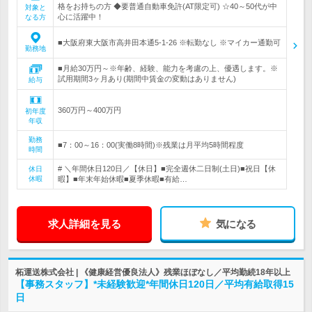
格をお持ちの方 ◆要普通自動車免許(AT限定可) ☆40～50代が中
対象と
心に活躍中！
なる方
■大阪府東大阪市高井田本通5-1-26 ※転勤なし ※マイカー通勤可
勤務地
■月給30万円～※年齢、経験、能力を考慮の上、優遇します。※
試用期間3ヶ月あり(期間中賃金の変動はありません)
給与
360万円～400万円
初年度
年収
勤務
■7：00～16：00(実働8時間)※残業は月平均5時間程度
時間
# ＼年間休日120日／【休日】■完全週休二日制(土日)■祝日【休
休日
休暇
暇】■年末年始休暇■夏季休暇■有給…
求人詳細を見る
気になる
柘運送株式会社 | 《健康経営優良法人》残業ほぼなし／平均勤続18年以上
【事務スタッフ】*未経験歓迎*年間休日120日／平均有給取得15
日