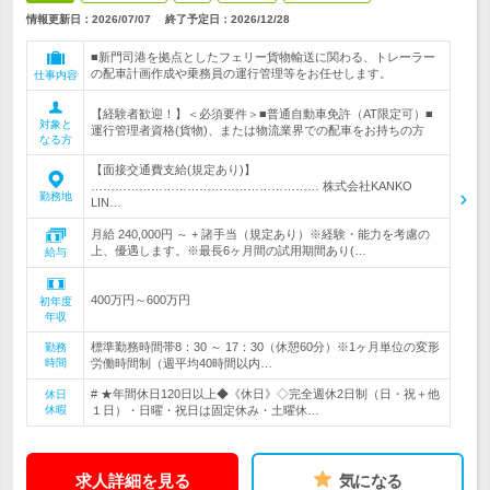
情報更新日：2026/07/07
終了予定日：
2026/12/28
■新門司港を拠点としたフェリー貨物輸送に関わる、トレーラー
の配車計画作成や乗務員の運行管理等をお任せします。
仕事内容
【経験者歓迎！】＜必須要件＞■普通自動車免許（AT限定可）■
対象と
運行管理者資格(貨物)、または物流業界での配車をお持ちの方
なる方
【面接交通費支給(規定あり)】
………………………………………………… 株式会社KANKO
勤務地
LIN…
月給 240,000円 ～ + 諸手当（規定あり）※経験・能力を考慮の
上、優遇します。※最長6ヶ月間の試用期間あり(…
給与
400万円～600万円
初年度
年収
標準勤務時間帯8：30 ～ 17：30（休憩60分）※1ヶ月単位の変形
勤務
時間
労働時間制（週平均40時間以内…
# ★年間休日120日以上◆《休日》◇完全週休2日制（日・祝＋他
休日
休暇
１日）・日曜・祝日は固定休み・土曜休…
求人詳細を見る
気になる