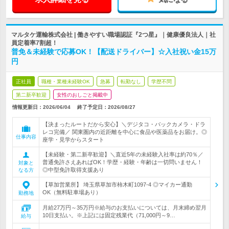
マルタケ運輸株式会社 | 働きやすい職場認証『2つ星』｜健康優良法人｜社
員定着率7割超！
普免＆未経験で応募OK！【配送ドライバー】☆入社祝い金15万
円
正社員
職種・業種未経験OK
急募
転勤なし
学歴不問
第二新卒歓迎
女性のおしごと掲載中
情報更新日：2026/06/04
終了予定日：
2026/08/27
【決まったルートだから安心】＼デジタコ・バックカメラ・ドラ
レコ完備／ 関東圏内の近距離を中心に食品や医薬品をお届け。◎
仕事内容
座学・見学からスタート
【未経験・第二新卒歓迎】＼直近5年の未経験入社率は約70％／
普通免許さえあればOK！学歴・経験・年齢は一切問いません！
対象と
◎中型免許取得支援あり
なる方
【草加営業所】 埼玉県草加市柿木町1097-4 ◎マイカー通勤
OK（無料駐車場あり）
勤務地
月給27万円～35万円※給与のお支払いについては、月末締め翌月
10日支払い。※上記には固定残業代（71,000円～9…
給与