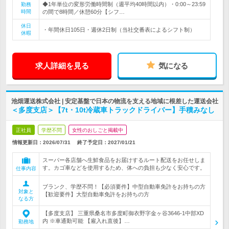
◆1年単位の変形労働時間制（週平均40時間以内）・0:00～23:59
勤務
時間
の間で8時間／休憩60分【シフ…
休日
・年間休日105日・週休2日制（当社交番表によるシフト制）
休暇
求人詳細を見る
気になる
池畑運送株式会社 | 安定基盤で日本の物流を支える地域に根差した運送会社
＜多度支店＞【7t・10t冷蔵車トラックドライバー】手積みなし
正社員
学歴不問
女性のおしごと掲載中
情報更新日：2026/07/31
終了予定日：
2027/01/21
スーパー各店舗へ生鮮食品をお届けするルート配送をお任せしま
す。カゴ車などを使用するため、体への負担も少なく安心です。
仕事内容
ブランク、学歴不問！【必須要件】中型自動車免許をお持ちの方
対象と
【歓迎要件】大型自動車免許をお持ちの方
なる方
【多度支店】 三重県桑名市多度町御衣野字金ヶ谷3646-1中部XD
内 ※車通勤可能 【雇入れ直後】…
勤務地