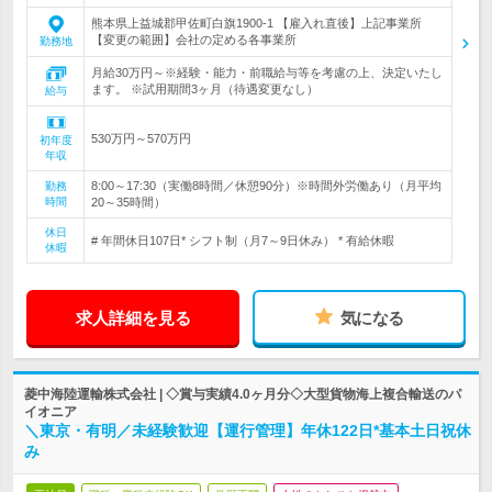
熊本県上益城郡甲佐町白旗1900-1 【雇入れ直後】上記事業所
【変更の範囲】会社の定める各事業所
勤務地
月給30万円～※経験・能力・前職給与等を考慮の上、決定いたし
ます。 ※試用期間3ヶ月（待遇変更なし）
給与
530万円～570万円
初年度
年収
8:00～17:30（実働8時間／休憩90分）※時間外労働あり（月平均
勤務
時間
20～35時間）
休日
# 年間休日107日* シフト制（月7～9日休み） * 有給休暇
休暇
求人詳細を見る
気になる
菱中海陸運輸株式会社 | ◇賞与実績4.0ヶ月分◇大型貨物海上複合輸送のパ
イオニア
＼東京・有明／未経験歓迎【運行管理】年休122日*基本土日祝休
み