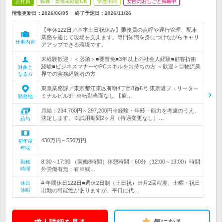
正社員
職種・業種未経験OK
学歴不問
女性のおしごと掲載中
情報更新日：2026/06/05
終了予定日：
2026/11/26
【年休122日／基本土日祝休み】乗務員の点呼や運行管理、配車
業務を通じて現場を支えます。専門知識を身につけながらキャリ
仕事内容
アアップできる環境です。
未経験歓迎！＜必須＞■要普免■3年以上の社会人経験■顧客折衝
経験■ビジネスマナーやPCスキルをお持ちの方 ＜歓迎＞◎物流業
対象と
界での実務経験者の方
なる方
東京業務課／東京都江東区有明4丁目8番6号 東京港フェリーター
ミナルビル3F ※転勤当面なし 【雇…
勤務地
月給：234,700円～297,200円※経験・年齢・能力を考慮のうえ、
決定します。※試用期間2ヶ月（待遇変更なし）…
給与
430万円～550万円
初年度
年収
8:30～17:30 （実働8時間）休憩時間：60分（12:00～13:00）時間
勤務
時間
外労働有無：有※残…
# 年間休日122日■週休2日制（土日祝）※月2回程度、土曜・祝日
休日
休暇
出勤の可能性がありますが、平日に代…