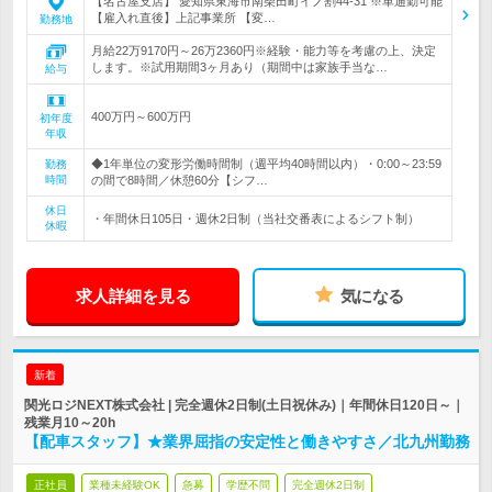
【名古屋支店】 愛知県東海市南柴田町イノ割44-31 ※車通勤可能
【雇入れ直後】上記事業所 【変…
勤務地
月給22万9170円～26万2360円※経験・能力等を考慮の上、決定
します。※試用期間3ヶ月あり（期間中は家族手当な…
給与
400万円～600万円
初年度
年収
◆1年単位の変形労働時間制（週平均40時間以内）・0:00～23:59
勤務
時間
の間で8時間／休憩60分【シフ…
休日
・年間休日105日・週休2日制（当社交番表によるシフト制）
休暇
求人詳細を見る
気になる
新着
関光ロジNEXT株式会社 | 完全週休2日制(土日祝休み)｜年間休日120日～｜
残業月10～20h
【配車スタッフ】★業界屈指の安定性と働きやすさ／北九州勤務
正社員
業種未経験OK
急募
学歴不問
完全週休2日制