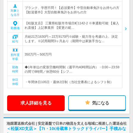
ブランク、学歴不問！【必須要件】中型自動車免許をお持ちの方
対象と
【歓迎要件】大型自動車免許をお持ちの方
なる方
【松阪支店】 三重県松阪市市場庄町1142-2 ※車通勤可能 【雇入
れ直後】上記事業所 【変更の範…
勤務地
月給21万1630円～22万9170円※経験・能力等を考慮の上、決定
します。※試用期間3ヶ月あり（期間中は家族手当な…
給与
350万円～500万円
初年度
年収
◆1年単位の変形労働時間制（週平均40時間以内）・0:00～23:59
勤務
時間
の間で8時間／休憩60分【シフ…
休日
・年間休日105日・週休2日制（当社交番表によるシフト制）
休暇
求人詳細を見る
気になる
池畑運送株式会社 | 安定基盤で日本の物流を支える地域に根差した運送会社
＜松阪XD支店＞【7t・10t冷蔵車トラックドライバー】手積みな