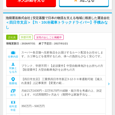
求人詳細を見る
気になる
池畑運送株式会社 | 安定基盤で日本の物流を支える地域に根差した運送会社
＜四日市支店＞【7t・10t冷蔵車トラックドライバー】手積みな
し
正社員
学歴不問
女性のおしごと掲載中
情報更新日：2026/07/31
終了予定日：
2027/01/21
スーパー各店舗へ生鮮食品をお届けするルート配送をお任せしま
す。カゴ車などを使用するため、体への負担も少なく安心です。
仕事内容
ブランク、学歴不問！【必須要件】中型自動車免許をお持ちの方
対象と
【歓迎要件】大型自動車免許をお持ちの方
なる方
【四日市支店】 三重県四日市市新正3-12-3 ※車通勤可能 【雇入
れ直後】上記事業所 【変更の範…
勤務地
月給21万1630円～22万9170円※経験・能力等を考慮の上、決定
します。※試用期間3ヶ月あり（期間中は家族手当な…
給与
350万円～500万円
初年度
年収