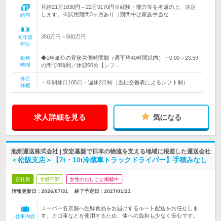
月給21万1630円～22万9170円※経験・能力等を考慮の上、決定
します。※試用期間3ヶ月あり（期間中は家族手当な…
給与
350万円～500万円
初年度
年収
◆1年単位の変形労働時間制（週平均40時間以内）・0:00～23:59
勤務
時間
の間で8時間／休憩60分【シフ…
休日
・年間休日105日・週休2日制（当社交番表によるシフト制）
休暇
求人詳細を見る
気になる
池畑運送株式会社 | 安定基盤で日本の物流を支える地域に根差した運送会社
＜松阪支店＞【7t・10t冷蔵車トラックドライバー】手積みなし
正社員
学歴不問
女性のおしごと掲載中
情報更新日：2026/07/31
終了予定日：
2027/01/21
スーパー各店舗へ生鮮食品をお届けするルート配送をお任せしま
す。カゴ車などを使用するため、体への負担も少なく安心です。
仕事内容