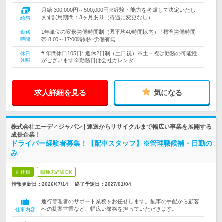
月給 300,000円～500,000円※経験・能力を考慮して決定いたし
ます試用期間：3ヶ月あり（待遇に変更なし）
給与
1年単位の変形労働時間制（週平均40時間以内）└標準労働時間
勤務
時間
帯 8:00～17:00時間外労働有無：…
# 年間休日105日* 週休2日制（土日祝）※土・祝は勤務の可能性
休日
休暇
がございます※勤務日は会社カレンダ…
求人詳細を見る
気になる
株式会社エーディジャパン | 運送からリサイクルまで幅広い事業を展開する
成長企業！
ドライバー経験者募集！【配車スタッフ】※管理職候補・日勤の
み
正社員
職種未経験OK
情報更新日：2026/07/14
終了予定日：
2027/01/04
運行管理者のサポート業務をお任せします。配車の手配から顧客
への提案営業など、幅広い業務を担っていただきます。
仕事内容