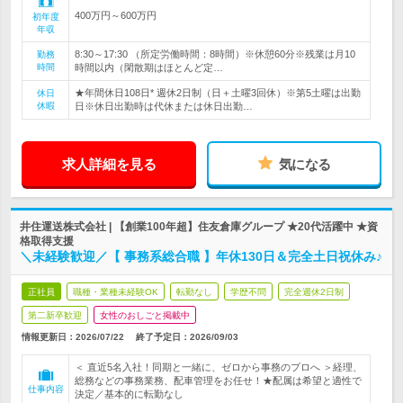
400万円～600万円
初年度
年収
8:30～17:30 （所定労働時間：8時間）※休憩60分※残業は月10
勤務
時間
時間以内（閑散期はほとんど定…
★年間休日108日* 週休2日制（日＋土曜3回休）※第5土曜は出勤
休日
休暇
日※休日出勤時は代休または休日出勤…
求人詳細を見る
気になる
井住運送株式会社 | 【創業100年超】住友倉庫グループ ★20代活躍中 ★資
格取得支援
＼未経験歓迎／【 事務系総合職 】年休130日＆完全土日祝休み♪
正社員
職種・業種未経験OK
転勤なし
学歴不問
完全週休2日制
第二新卒歓迎
女性のおしごと掲載中
情報更新日：2026/07/22
終了予定日：
2026/09/03
＜ 直近5名入社！同期と一緒に、ゼロから事務のプロへ ＞経理、
総務などの事務業務、配車管理をお任せ！★配属は希望と適性で
仕事内容
決定／基本的に転勤なし