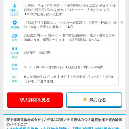
＼ 経験・学歴・性別不問 ／ ◎経理経験があれば活かせます ◎要
普免(AT限定可) ◎PCを触れる方(キーボード入力が出来る方)
対象と
★20代の社員が続々入社中
なる方
《 転居を伴う転勤なし／マイカー通勤OK 》 ☆東京・神奈川・愛
知・大阪・兵庫での募集！ 【 本店…
勤務地
月給22万円～ ＋ 諸手当 ＋ 賞与年2回※経験・能力・適性などを
考慮のうえ、優遇いたします。※試用期間3～6ヵ月あ…
給与
350万円～400万円
初年度
年収
勤務
9：00～18：00（休憩60分）★残業は月平均10～20時間！
時間
# ＝年間休日130日＝# 【 休日 】* 完全週休2日（土日）* 祝日#
休日
休暇
【 休暇 】* 夏季休暇…
求人詳細を見る
気になる
菱中海陸運輸株式会社 | ◇年休122日／土日祝休み◇大型貨物海上複合輸送
のパイオニア