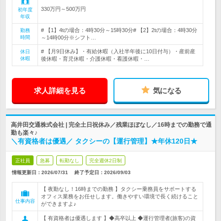
330万円～500万円
初年度
年収
# 【1】4tの場合：4時30分～15時30分# 【2】2tの場合：4時30分
勤務
時間
～14時00分※シフト…
# 【月9日休み】・有給休暇（入社半年後に10日付与）・産前産
休日
休暇
後休暇・育児休暇・介護休暇・看護休暇・…
求人詳細を見る
気になる
高井田交通株式会社 | 完全土日祝休み／残業ほぼなし／16時までの勤務で通
勤も楽々♪
＼有資格者は優遇／ タクシーの【運行管理】★年休120日★
正社員
急募
転勤なし
完全週休2日制
情報更新日：2026/07/31
終了予定日：
2026/09/03
【 夜勤なし！16時までの勤務 】タクシー乗務員をサポートする
オフィス業務をお任せします。働きやすい環境で長く続けること
仕事内容
ができますよ♪
【 有資格者は優遇します 】◆高卒以上 ◆運行管理者(旅客)の資