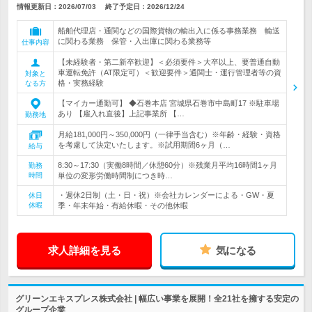
情報更新日：2026/07/03
終了予定日：
2026/12/24
船舶代理店・通関などの国際貨物の輸出入に係る事務業務 輸送
に関わる業務 保管・入出庫に関わる業務等
仕事内容
【未経験者・第二新卒歓迎】＜必須要件＞大卒以上、要普通自動
車運転免許（AT限定可）＜歓迎要件＞通関士・運行管理者等の資
対象と
格・実務経験
なる方
【マイカー通勤可】 ◆石巻本店 宮城県石巻市中島町17 ※駐車場
あり 【雇入れ直後】上記事業所 【…
勤務地
月給181,000円～350,000円（一律手当含む）※年齢・経験・資格
を考慮して決定いたします。※試用期間6ヶ月（…
給与
8:30～17:30（実働8時間／休憩60分）※残業月平均16時間1ヶ月
勤務
時間
単位の変形労働時間制につき時…
・週休2日制（土・日・祝）※会社カレンダーによる・GW・夏
休日
休暇
季・年末年始・有給休暇・その他休暇
求人詳細を見る
気になる
グリーンエキスプレス株式会社 | 幅広い事業を展開！全21社を擁する安定の
グループ企業