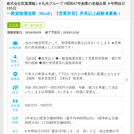
株式会社双葉運輸 | ＃丸光グループ #昭和47年創業の老舗企業 ＃年間休日
105日
一般貨物運送業（BtoB）【営業所長】所長以上経験者募集！
正社員
第二新卒歓迎
情報更新日：2026/06/09
終了予定日：
2026/11/30
当社の物流管理として、管理業務全般をお任せいたします ★営業
所の所長候補としての採用です！
仕事内容
【必須】◆高卒以上 ◆一般貨物運送業にて営業所長業務・運行管
対象と
理の経験 ◆運行管理者等の資格保有者
なる方
※本人の希望を考慮して下記いずれかの事業所に配属となります
【福岡・熊本営業所】 【本社】 熊本県…
勤務地
月給 350,000円～500,000円※経験・年齢・能力を考慮して決定
いたします試用期間：3ヶ月あり（待遇に変更な…
給与
500万円～700万円
初年度
年収
1年単位の変形労働時間制（週平均40時間以内）└標準的な労働
勤務
時間
時間 8:00～17:00標準労働時間1…
# 年間休日105日* 週休2日制（土・日・祝）※土・祝は勤務の可
休日