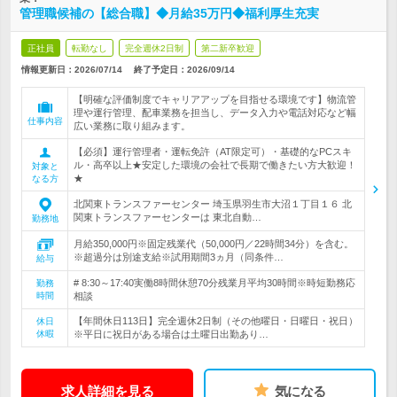
管理職候補の【総合職】◆月給35万円◆福利厚生充実
正社員
転勤なし
完全週休2日制
第二新卒歓迎
情報更新日：2026/07/14
終了予定日：
2026/09/14
【明確な評価制度でキャリアアップを目指せる環境です】物流管
理や運行管理、配車業務を担当し、データ入力や電話対応など幅
仕事内容
広い業務に取り組みます。
【必須】運行管理者・運転免許（AT限定可）・基礎的なPCスキ
ル・高卒以上★安定した環境の会社で長期で働きたい方大歓迎！
対象と
★
なる方
北関東トランスファーセンター 埼玉県羽生市大沼１丁目１６ 北
関東トランスファーセンターは 東北自動…
勤務地
月給350,000円※固定残業代（50,000円／22時間34分）を含む。
※超過分は別途支給※試用期間3ヵ月（同条件…
給与
# 8:30～17:40実働8時間休憩70分残業月平均30時間※時短勤務応
勤務
時間
相談
【年間休日113日】完全週休2日制（その他曜日・日曜日・祝日）
休日
休暇
※平日に祝日がある場合は土曜日出勤あり…
求人詳細を見る
気になる