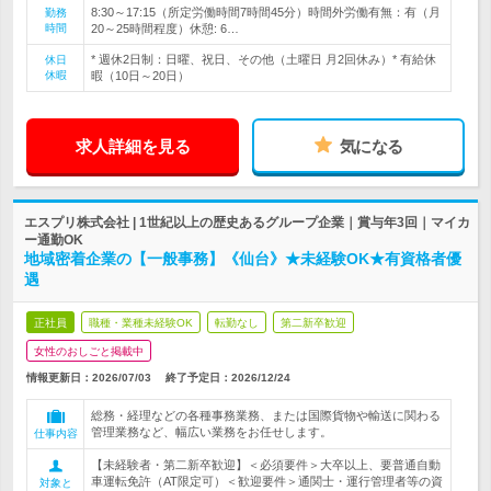
8:30～17:15（所定労働時間7時間45分）時間外労働有無：有（月
勤務
時間
20～25時間程度）休憩: 6…
* 週休2日制：日曜、祝日、その他（土曜日 月2回休み）* 有給休
休日
休暇
暇（10日～20日）
求人詳細を見る
気になる
エスプリ株式会社 | 1世紀以上の歴史あるグループ企業｜賞与年3回｜マイカ
ー通勤OK
地域密着企業の【一般事務】《仙台》★未経験OK★有資格者優
遇
正社員
職種・業種未経験OK
転勤なし
第二新卒歓迎
女性のおしごと掲載中
情報更新日：2026/07/03
終了予定日：
2026/12/24
総務・経理などの各種事務業務、または国際貨物や輸送に関わる
管理業務など、幅広い業務をお任せします。
仕事内容
【未経験者・第二新卒歓迎】＜必須要件＞大卒以上、要普通自動
車運転免許（AT限定可）＜歓迎要件＞通関士・運行管理者等の資
対象と