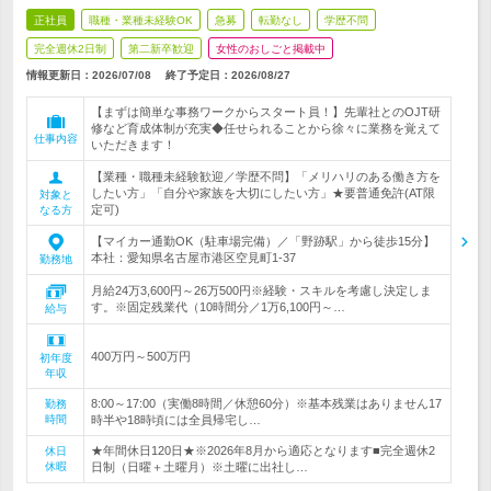
正社員
職種・業種未経験OK
急募
転勤なし
学歴不問
完全週休2日制
第二新卒歓迎
女性のおしごと掲載中
情報更新日：2026/07/08
終了予定日：
2026/08/27
【まずは簡単な事務ワークからスタート員！】先輩社とのOJT研
修など育成体制が充実◆任せられることから徐々に業務を覚えて
仕事内容
いただきます！
【業種・職種未経験歓迎／学歴不問】「メリハリのある働き方を
したい方」「自分や家族を大切にしたい方」★要普通免許(AT限
対象と
定可)
なる方
【マイカー通勤OK（駐車場完備）／「野跡駅」から徒歩15分】
本社：愛知県名古屋市港区空見町1-37
勤務地
月給24万3,600円～26万500円※経験・スキルを考慮し決定しま
す。※固定残業代（10時間分／1万6,100円～…
給与
400万円～500万円
初年度
年収
8:00～17:00（実働8時間／休憩60分）※基本残業はありません17
勤務
時間
時半や18時頃には全員帰宅し…
★年間休日120日★※2026年8月から適応となります■完全週休2
休日
休暇
日制（日曜＋土曜月）※土曜に出社し…