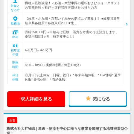
職種未経験歓迎！＜必須＞大型車両の運転およびフォークリフト
対象と
の実務経験＜歓迎＞運行管理者資格をお持ちの方
なる方
【岐阜・北九州・京都いずれかの拠点にて募集！】 ■岐阜営業所
岐阜県各務原市各務東町2-11 ■北…
勤務地
月給350,000円～※給与は経験・能力を考慮のうえ決定します。
※試用期間3ヶ月（待遇変更なし）
給与
420万円～420万円
初年度
年収
勤務
8:00～18:00（実働8時間／休憩120分）
時間
◎月5日以上休み（日曜、祝日）* 年末年始休暇 * GW休暇* 夏季
休日
休暇
休暇* 慶弔休暇 * 有給休暇
求人詳細を見る
気になる
新着
株式会社大昇物流 | 運送・物流を中心に様々な事業を展開する地域密着型企
業！