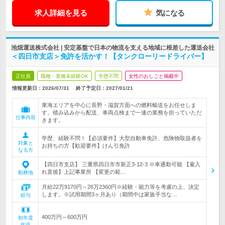
求人詳細を見る
気になる
池畑運送株式会社 | 安定基盤で日本の物流を支える地域に根差した運送会社
＜四日市支店＞免許を活かす！【タンクローリードライバー】
正社員
職種・業種未経験OK
学歴不問
女性のおしごと掲載中
情報更新日：2026/07/31
終了予定日：
2027/01/21
東海エリアを中心に長野・滋賀方面への燃料輸送をお任せしま
す。積み込みから配送、車両点検まで一連の業務を担っていただ
仕事内容
きます。
学歴、経験不問！【必須要件】大型自動車免許、危険物取扱者を
対象と
お持ちの方【歓迎要件】けん引免許
なる方
【四日市支店】 三重県四日市市新正3-12-3 ※車通勤可能 【雇入
れ直後】上記事業所 【変更の範…
勤務地
月給22万9170円～26万2360円※経験・能力等を考慮の上、決定
します。※試用期間3ヶ月あり（期間中は家族手当な…
給与
400万円～600万円
初年度
年収