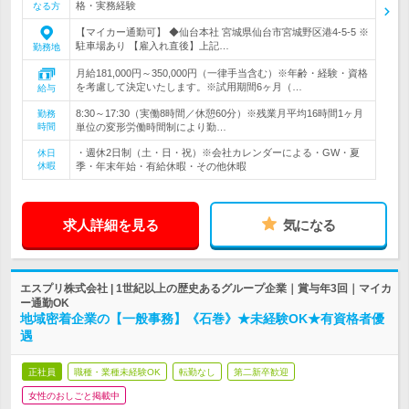
格・実務経験
なる方
【マイカー通勤可】 ◆仙台本社 宮城県仙台市宮城野区港4-5-5 ※
駐車場あり 【雇入れ直後】上記…
勤務地
月給181,000円～350,000円（一律手当含む）※年齢・経験・資格
を考慮して決定いたします。※試用期間6ヶ月（…
給与
8:30～17:30（実働8時間／休憩60分）※残業月平均16時間1ヶ月
勤務
時間
単位の変形労働時間制により勤…
・週休2日制（土・日・祝）※会社カレンダーによる・GW・夏
休日
休暇
季・年末年始・有給休暇・その他休暇
求人詳細を見る
気になる
エスプリ株式会社 | 1世紀以上の歴史あるグループ企業｜賞与年3回｜マイカ
ー通勤OK
地域密着企業の【一般事務】《石巻》★未経験OK★有資格者優
遇
正社員
職種・業種未経験OK
転勤なし
第二新卒歓迎
女性のおしごと掲載中