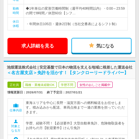
◆1年単位の変形労働時間制（週平均40時間以内）・0:00～23:59
勤務
時間
の間で8時間／休憩60分【シフ…
休日
・年間休日105日・週休2日制（当社交番表によるシフト制）
休暇
求人詳細を見る
気になる
池畑運送株式会社 | 安定基盤で日本の物流を支える地域に根差した運送会社
＜名古屋支店＞免許を活かす！【タンクローリードライバー】
正社員
職種・業種未経験OK
学歴不問
女性のおしごと掲載中
情報更新日：2026/07/31
終了予定日：
2027/01/21
東海エリアを中心に長野・滋賀方面への燃料輸送をお任せしま
す。積み込みから配送、車両点検まで一連の業務を担っていただ
仕事内容
きます。
学歴、経験不問！【必須要件】大型自動車免許、危険物取扱者を
対象と
お持ちの方【歓迎要件】けん引免許
なる方