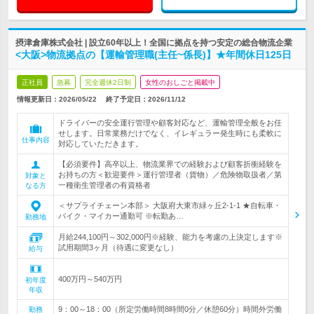
摂津倉庫株式会社 | 設立60年以上！全国に拠点を持つ安定の総合物流企業
<大阪>物流拠点の【運輸管理職(主任~係長)】★年間休日125日
正社員
急募
完全週休2日制
女性のおしごと掲載中
情報更新日：2026/05/22
終了予定日：
2026/11/12
ドライバーの安全運行管理や顧客対応など、運輸管理全般をお任
せします。日常業務だけでなく、イレギュラー発生時にも柔軟に
仕事内容
対応していただきます。
【必須要件】高卒以上、物流業界での経験および顧客折衝経験を
お持ちの方＜歓迎要件＞運行管理者（貨物）／危険物取扱者／第
対象と
一種衛生管理者の有資格者
なる方
＜サプライチェーン本部＞ 大阪府大東市緑ヶ丘2-1-1 ★自転車・
バイク・マイカー通勤可 ※転勤あ…
勤務地
月給244,100円～302,000円※経験、能力を考慮の上決定します※
試用期間3ヶ月（待遇に変更なし）
給与
400万円～540万円
初年度
年収
9：00～18：00（所定労働時間8時間0分／休憩60分）時間外労働
勤務