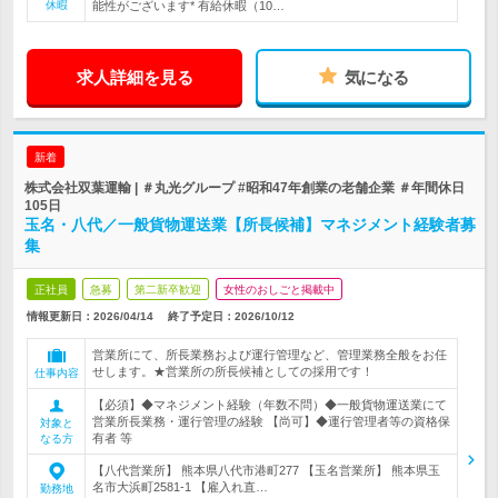
休暇
能性がございます* 有給休暇（10…
求人詳細を見る
気になる
新着
株式会社双葉運輸 | ＃丸光グループ #昭和47年創業の老舗企業 ＃年間休日
105日
玉名・八代／一般貨物運送業【所長候補】マネジメント経験者募
集
正社員
急募
第二新卒歓迎
女性のおしごと掲載中
情報更新日：2026/04/14
終了予定日：
2026/10/12
営業所にて、所長業務および運行管理など、管理業務全般をお任
せします。★営業所の所長候補としての採用です！
仕事内容
【必須】◆マネジメント経験（年数不問）◆一般貨物運送業にて
営業所長業務・運行管理の経験 【尚可】◆運行管理者等の資格保
対象と
有者 等
なる方
【八代営業所】 熊本県八代市港町277 【玉名営業所】 熊本県玉
名市大浜町2581-1 【雇入れ直…
勤務地