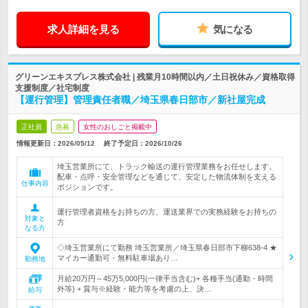
求人詳細を見る
気になる
グリーンエキスプレス株式会社 | 残業月10時間以内／土日祝休み／資格取得
支援制度／社宅制度
【運行管理】管理責任者職／埼玉県春日部市／新社屋完成
正社員
急募
女性のおしごと掲載中
情報更新日：2026/05/12
終了予定日：
2026/10/26
埼玉営業所にて、トラック輸送の運行管理業務をお任せします。
配車・点呼・安全管理などを通じて、安定した物流体制を支える
仕事内容
ポジションです。
運行管理者資格をお持ちの方、運送業界での実務経験をお持ちの
対象と
方
なる方
◇埼玉営業所にて勤務 埼玉営業所／埼玉県春日部市下柳638-4 ★
マイカー通勤可・無料駐車場あり…
勤務地
月給20万円～45万5,000円(一律手当含む)+ 各種手当(通勤・時間
外等) + 賞与※経験・能力等を考慮の上、決…
給与