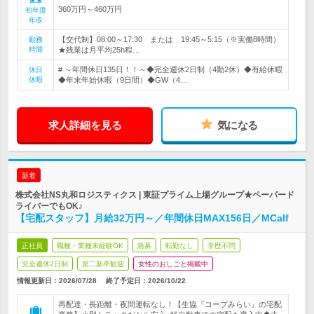
360万円～460万円
初年度
年収
【交代制】08:00～17:30 または 19:45～5:15（※実働8時間）
勤務
時間
★残業は月平均25h程…
# ～年間休日135日！！～◆完全週休2日制（4勤2休）◆有給休暇
休日
休暇
◆年末年始休暇（9日間）◆GW（4…
求人詳細を見る
気になる
新着
株式会社NS丸和ロジスティクス | 東証プライム上場グループ★ペーパード
ライバーでもOK♪
【宅配スタッフ】月給32万円～／年間休日MAX156日／MCalf
正社員
職種・業種未経験OK
急募
転勤なし
学歴不問
完全週休2日制
第二新卒歓迎
女性のおしごと掲載中
情報更新日：2026/07/28
終了予定日：
2026/10/22
再配達・長距離・夜間運転なし！【生協『コープみらい』の宅配