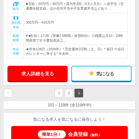
■月給：20万円～30万円＋賞与年2回（5.5ヶ月分）＋諸手当（交
通費全額支給、ほか住宅手当や子女育成手当などあり…
給与
300万円～420万円
初年度
年収
# ■8:30～17:00（実働7.5時間／休憩60分）◎残業は月10～20時
勤務
時間
間程度です※愛知高浜工…
★年休128日（2026年）* 完全週休2日制（土、日）* 祝日 ※会社
休日
休暇
カレンダーに準ずる* 年末年…
求人詳細を見る
気になる
1
2
3
101～119件 (全119件中)
気になる求人を気になるに保存しよう！
会員登録
簡単1分！
（無料）