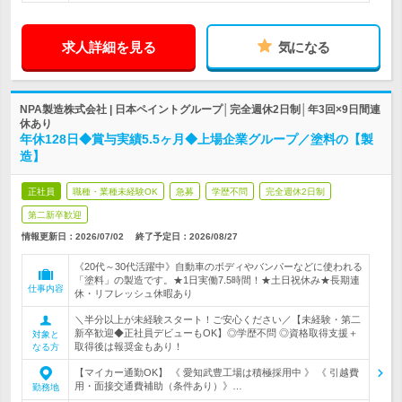
求人詳細を見る
気になる
NPA製造株式会社 | 日本ペイントグループ│完全週休2日制│年3回×9日間連
休あり
年休128日◆賞与実績5.5ヶ月◆上場企業グループ／塗料の【製
造】
正社員
職種・業種未経験OK
急募
学歴不問
完全週休2日制
第二新卒歓迎
情報更新日：2026/07/02
終了予定日：
2026/08/27
《20代～30代活躍中》自動車のボディやバンパーなどに使われる
「塗料」の製造です。★1日実働7.5時間！★土日祝休み★長期連
仕事内容
休・リフレッシュ休暇あり
＼半分以上が未経験スタート！ご安心ください／【未経験・第二
新卒歓迎◆正社員デビューもOK】◎学歴不問 ◎資格取得支援＋
対象と
取得後は報奨金もあり！
なる方
【マイカー通勤OK】 《 愛知武豊工場は積極採用中 》 《 引越費
用・面接交通費補助（条件あり）》…
勤務地