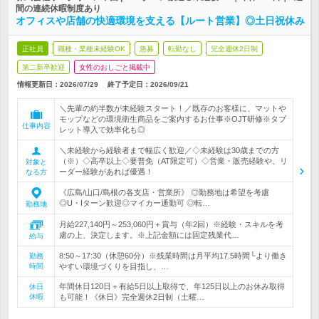
間の連続休暇制度あり
オフィスや店舗の快適環境を支える【ルート営業】◎土日祝休み
正社員
職種・業種未経験OK
急募
転勤なし
完全週休2日制
第二新卒歓迎
女性のおしごと掲載中
情報更新日：2026/07/29
終了予定日：
2026/09/21
＼先輩の約半数が未経験スタート！／既存のお客様に、マットや
モップなどの環境衛生商品をご案内するお仕事※OJT研修※タブ
仕事内容
レット導入で効率化も◎
＼未経験から経験者まで幅広く歓迎／◇未経験は30歳までの方
（※）◇高卒以上◇要普免（AT限定可）◇営業・販売経験や、リ
対象と
ーダー経験があれば優遇！
なる方
《広島/山口/島根の各支店・営業所》 ◎勤務地は希望を考慮
◎U・Iターン歓迎◎マイカー通勤可 ◎転…
勤務地
月給227,140円～253,060円＋賞与（年2回）※経験・スキルを考
慮の上、決定します。※上記金額には固定残業代…
給与
8:50～17:30（休憩60分）※残業時間は月平均17.5時間└より働き
勤務
時間
やすい環境づくりを目指し、…
年間休日120日＋有給5日以上取得で、年125日以上のお休み取得
休日
休暇
も可能！《休日》完全週休2日制（土曜…