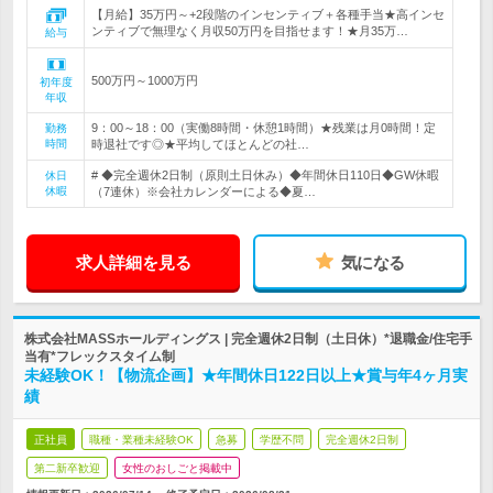
【月給】35万円～+2段階のインセンティブ＋各種手当★高インセ
ンティブで無理なく月収50万円を目指せます！★月35万…
給与
500万円～1000万円
初年度
年収
9：00～18：00（実働8時間・休憩1時間）★残業は月0時間！定
勤務
時間
時退社です◎★平均してほとんどの社…
# ◆完全週休2日制（原則土日休み）◆年間休日110日◆GW休暇
休日
休暇
（7連休）※会社カレンダーによる◆夏…
求人詳細を見る
気になる
株式会社MASSホールディングス | 完全週休2日制（土日休）*退職金/住宅手
当有*フレックスタイム制
未経験OK！【物流企画】★年間休日122日以上★賞与年4ヶ月実
績
正社員
職種・業種未経験OK
急募
学歴不問
完全週休2日制
第二新卒歓迎
女性のおしごと掲載中