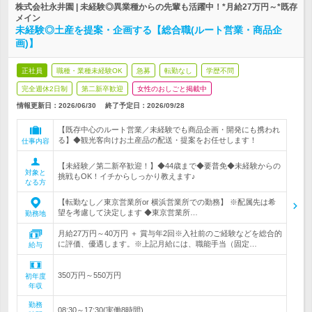
株式会社永井園 | 未経験◎異業種からの先輩も活躍中！*月給27万円～*既存
メイン
未経験◎土産を提案・企画する【総合職(ルート営業・商品企
画)】
正社員
職種・業種未経験OK
急募
転勤なし
学歴不問
完全週休2日制
第二新卒歓迎
女性のおしごと掲載中
情報更新日：2026/06/30
終了予定日：
2026/09/28
【既存中心のルート営業／未経験でも商品企画・開発にも携われ
る】◆観光客向けお土産品の配送・提案をお任せします！
仕事内容
【未経験／第二新卒歓迎！】◆44歳まで◆要普免◆未経験からの
対象と
挑戦もOK！イチからしっかり教えます♪
なる方
【転勤なし／東京営業所or 横浜営業所での勤務】 ※配属先は希
望を考慮して決定します ◆東京営業所…
勤務地
月給27万円～40万円 ＋ 賞与年2回※入社前のご経験などを総合的
に評価、優遇します。※上記月給には、職能手当（固定…
給与
350万円～550万円
初年度
年収
勤務
08:30～17:30(実働8時間)