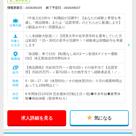
第二新卒歓迎
情報更新日：2026/06/29
終了予定日：
2026/08/27
《中途入社100％！転職組が活躍中》【あなたの経験と希望を考
慮し『商品開発』または『品質管理』のどちらかに配属します】
仕事内容
☆馴染みやすい雰囲気あり
＼＼未経験大歓迎／／【理系大卒や化学系学科を選考していた方
は歓迎】＊20～30代の若手が活躍中！＊経験者は前職給与を考慮
対象と
します
なる方
「加須駅」車で12分 【転勤なし&UIターン歓迎&マイカー通勤
OK】 埼玉県加須市外野626-3
勤務地
【商品開発】月給30万円～＋賞与2回＋その他手当て【品質管
理】月給25万円～＋賞与2回＋その他手当て＼経験者必見！／…
給与
9：00～17：30（休憩60分／その他休憩15分）※月の残業時間は
勤務
時間
あっても15時間ほど！
# 年間休日124日# 完全週休2日制(土日＋祝)◆年末年始◆夏季休
休日
休暇
暇◆有給休暇（取得率41％）
求人詳細を見る
気になる