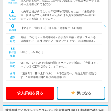
法人のお客様へ、生活に欠かせない高圧ガスを配送★カーナビ支
仕事内容
給⇒土地勘ゼロでも安心！
＼先輩全員が前職よりも年収UPを実現しました！／未経験歓
迎、普通免許で応募OK！≪応募者は全員面接実施中&私服OK！
対象と
≫ラフにお話ししませんか？
なる方
【マイカー通勤OK♪】 埼玉県上尾市原市1443番地
勤務地
月給：35万円～＋賞与年2回＋諸手当※年齢・経験・スキルを十
分考慮の上、当社規定により優遇いたします。※試用期間3ヶ…
給与
500万円～550万円
初年度
年収
08：00～17：00（休憩1時間）# ▼オフ大切派は…「今日はメリ
勤務
時間
ハリつけて定時で帰って、オフをの…
* 週休2日（基本土日休み） └日祝固定休。隔週土曜日出勤で
休日
休暇
す。* 年末年始休暇* 年次有給休暇 ◎…
求人詳細を見る
気になる
株式会社ディスペンパックジャパン | 完全週休2日制｜日勤遅番の選択が可