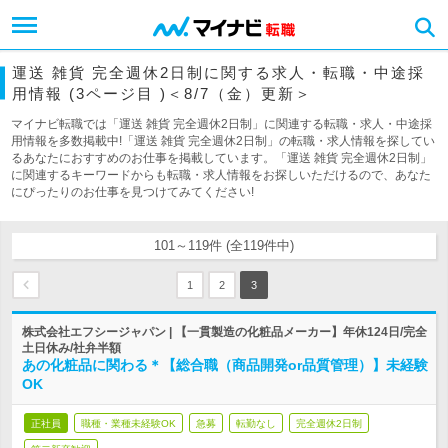
運送 雑貨 完全週休2日制に関する求人・転職・中途採
用情報 (3ページ目 )＜8/7（金）更新＞
マイナビ転職では「運送 雑貨 完全週休2日制」に関連する転職・求人・中途採
用情報を多数掲載中!「運送 雑貨 完全週休2日制」の転職・求人情報を探してい
るあなたにおすすめのお仕事を掲載しています。「運送 雑貨 完全週休2日制」
に関連するキーワードからも転職・求人情報をお探しいただけるので、あなた
にぴったりのお仕事を見つけてみてください!
101～119件 (全119件中)
1
2
3
株式会社エフシージャパン | 【一貫製造の化粧品メーカー】年休124日/完全
土日休み/社弁半額
あの化粧品に関わる＊【総合職（商品開発or品質管理）】未経験
OK
正社員
職種・業種未経験OK
急募
転勤なし
完全週休2日制