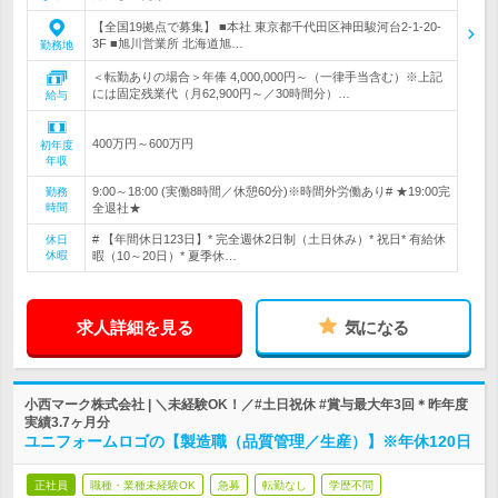
【全国19拠点で募集】 ■本社 東京都千代田区神田駿河台2-1-20-
3F ■旭川営業所 北海道旭…
勤務地
＜転勤ありの場合＞年俸 4,000,000円～（一律手当含む）※上記
には固定残業代（月62,900円～／30時間分）…
給与
400万円～600万円
初年度
年収
9:00～18:00 (実働8時間／休憩60分)※時間外労働あり# ★19:00完
勤務
時間
全退社★
# 【年間休日123日】* 完全週休2日制（土日休み）* 祝日* 有給休
休日
休暇
暇（10～20日）* 夏季休…
求人詳細を見る
気になる
小西マーク株式会社 | ＼未経験OK！／#土日祝休 #賞与最大年3回＊昨年度
実績3.7ヶ月分
ユニフォームロゴの【製造職（品質管理／生産）】※年休120日
正社員
職種・業種未経験OK
急募
転勤なし
学歴不問