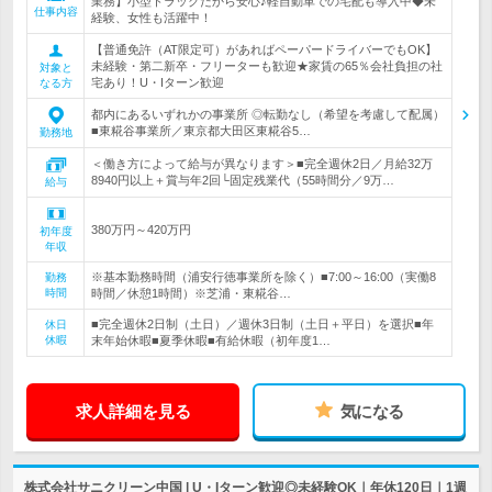
業務】小型トラックだから安心♪軽自動車での宅配も導入中◆未
仕事内容
経験、女性も活躍中！
【普通免許（AT限定可）があればペーパードライバーでもOK】
未経験・第二新卒・フリーターも歓迎★家賃の65％会社負担の社
対象と
宅あり！U・Iターン歓迎
なる方
都内にあるいずれかの事業所 ◎転勤なし（希望を考慮して配属）
■東糀谷事業所／東京都大田区東糀谷5…
勤務地
＜働き方によって給与が異なります＞■完全週休2日／月給32万
8940円以上＋賞与年2回└固定残業代（55時間分／9万…
給与
380万円～420万円
初年度
年収
※基本勤務時間（浦安行徳事業所を除く）■7:00～16:00（実働8
勤務
時間
時間／休憩1時間）※芝浦・東糀谷…
■完全週休2日制（土日）／週休3日制（土日＋平日）を選択■年
休日
休暇
末年始休暇■夏季休暇■有給休暇（初年度1…
求人詳細を見る
気になる
株式会社サニクリーン中国 | U・Iターン歓迎◎未経験OK｜年休120日｜1週