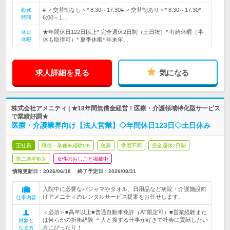
# ＜交替制なし＞* 8:30～17:30# ＜交替制あり＞* 8:30～17:30*
勤務
時間
6:00～1…
★年間休日122日以上* 完全週休2日制（土日祝）* 有給休暇（半
休日
休暇
休も取得可）* 夏季休暇* 年末年…
求人詳細を見る
気になる
株式会社アメニティ | ★18年間無借金経営！医療・介護領域特化型サービス
で業績好調★
医療・介護業界向け【法人営業】◇年間休日123日◇土日休み
正社員
職種・業種未経験OK
急募
学歴不問
完全週休2日制
第二新卒歓迎
女性のおしごと掲載中
情報更新日：2026/06/18
終了予定日：
2026/08/31
入院中に必要なパジャマやタオル、日用品など病院・介護施設向
けアメニティのレンタルサービス提案をお任せします。
仕事内容
＜必須＞■高卒以上■普通自動車免許（AT限定可）■営業経験また
は何らかの折衝経験 ＊人と接する仕事が好きで社会に貢献したい
対象と
方にぴったり！
なる方