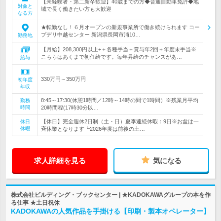
【未経験者・第二新卒歓迎】40歳までの方◆普通自動車免許◆地
対象と
域で長く働きたい方も大歓迎
なる方
★転勤なし！６月オープンの新規事業所で働き続けられます コー
プデリ中越センター 新潟県長岡市浦10…
勤務地
【月給】208,300円以上+＋各種手当＋賞与年2回＋年度末手当※
こちらはあくまで初任給です。毎年昇給のチャンスがあ…
給与
330万円～350万円
初年度
年収
8:45～17:30(休憩1時間／12時～14時の間で1時間）※残業月平均
勤務
時間
20時間程(17時30分以…
【休日】完全週休2日制（土・日）夏季連続休暇：9日※お盆は一
休日
休暇
斉休業となります┗2026年度は前後の土…
求人詳細を見る
気になる
株式会社ビルディング・ブックセンター | ★KADOKAWAグループの本を作
る仕事 ★土日祝休
KADOKAWAの人気作品を手掛ける【印刷・製本オペレーター】