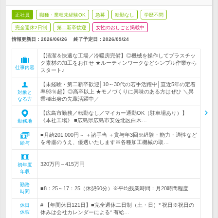
正社員
職種・業種未経験OK
急募
転勤なし
学歴不問
完全週休2日制
第二新卒歓迎
女性のおしごと掲載中
情報更新日：2026/06/26
終了予定日：
2026/09/24
【清潔＆快適な工場／冷暖房完備】◎機械を操作してプラスチッ
ク素材の加工をお任せ ★ルーティンワークなどシンプル作業から
仕事内容
スタート♪
【未経験・第二新卒歓迎│10～30代の若手活躍中│直近5年の定着
率93％超】◎高卒以上 ★モノづくりに興味のある方はぜひ ＼異
対象と
業種出身の先輩活躍中／
なる方
【広島市勤務／転勤なし／マイカー通勤OK（駐車場あり）】
《本社工場》 ■広島県広島市安佐北区白木…
勤務地
■月給201,000円～ ＋諸手当 ＋賞与年3回※経験・能力・適性など
を考慮のうえ、優遇いたします※各種加工機械の取…
給与
320万円～415万円
初年度
年収
勤務
■8：25～17：25（休憩60分）※平均残業時間：月20時間程度
時間
# 【年間休日121日】■完全週休二日制（土・日）* 祝日※祝日の
休日
休暇
休みは会社カレンダーによる* 有給…