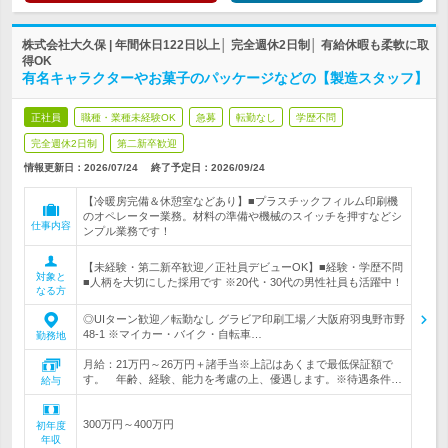
株式会社大久保 | 年間休日122日以上│ 完全週休2日制│ 有給休暇も柔軟に取
得OK
有名キャラクターやお菓子のパッケージなどの【製造スタッフ】
正社員
職種・業種未経験OK
急募
転勤なし
学歴不問
完全週休2日制
第二新卒歓迎
情報更新日：2026/07/24
終了予定日：
2026/09/24
【冷暖房完備＆休憩室などあり】■プラスチックフィルム印刷機
のオペレーター業務。材料の準備や機械のスイッチを押すなどシ
仕事内容
ンプル業務です！
【未経験・第二新卒歓迎／正社員デビューOK】■経験・学歴不問
対象と
■人柄を大切にした採用です ※20代・30代の男性社員も活躍中！
なる方
◎UIターン歓迎／転勤なし グラビア印刷工場／大阪府羽曳野市野
48-1 ※マイカー・バイク・自転車…
勤務地
月給：21万円～26万円＋諸手当※上記はあくまで最低保証額で
す。 年齢、経験、能力を考慮の上、優遇します。※待遇条件…
給与
300万円～400万円
初年度
年収