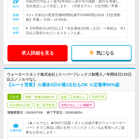
月給23万円以上＋賞与(年2回)＋諸手当※経験・能力を考慮し、
当社規定により決定します。《月収モデル》３交代制／早番…
給与
※1ヶ月単位の変形労働時間制(週平均40時間以内)# 【3交替勤
勤務
時間
務】早番／ 6:00～14:40(休…
# 【年間休日120日以上】* 完全週休2日制（土日）⇒有給は、月1
休日
休暇
日以上取得されているスタッフも多…
求人詳細を見る
気になる
ウォータースタンド株式会社 | スーパーフレックス制導入／年間休日120日
以上／ノルマなし
【ルート営業】☆週休3日や週1出社もOK ☆定着率90%超
正社員
職種・業種未経験OK
急募
転勤なし
学歴不問
完全週休2日制
第二新卒歓迎
女性のおしごと掲載中
情報更新日：2026/07/09
終了予定日：
2026/08/24
《★ノルマなし ★SNSで話題！ボトル交換不要のウォーターサー
バー》すでに商品に関心を持ってくださっているお客様へのご提
仕事内容
案をお任せします！