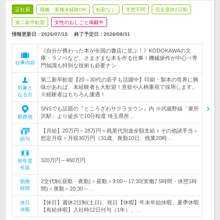
正社員
職種・業種未経験OK
転勤なし
学歴不問
完全週休2日制
第二新卒歓迎
女性のおしごと掲載中
情報更新日：2026/07/15
終了予定日：
2026/08/31
《自分が携わった本が全国の書店に並ぶ！》KODOKAWAの文
庫・ラノベなど、さまざまな本を作る仕事！機械操作が中心⇒専
仕事内容
門知識も特別な技術も必要ナシ
第二新卒歓迎【20～30代の若手も活躍中】印刷・製本の世界に興
味があれば、未経験者も大歓迎！意欲や人柄重視で採用します。
対象と
※経験者はもちろん優遇！
なる方
SNSでも話題の『ところざわサクラタウン』内 ※武蔵野線「東所
沢駅」より徒歩で10分程度 埼玉県所…
勤務地
【月給】20万円～28万円＋残業代別途全額支給＋その他諸手当＜
想定月収＞月収30万円（31歳、夜勤10日、残業20時…
給与
320万円～460万円
初年度
年収
2交代制(昼勤・夜勤)＜昼勤＞9:00～17:30(実働7.5時間・休憩1時
勤務
時間
間)＜夜勤＞20:30～…
【休日】週休2日制(土日)、祝日【休暇】年末年始休暇、夏季休暇
休日
休暇
【有給休暇】入社時12日付与（1年）、…