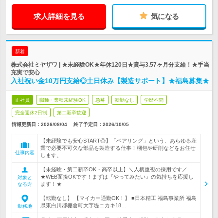
求人詳細を見る
気になる
新着
株式会社ミヤザワ | ★未経験OK★年休120日★賞与3.57ヶ月分支給！★手当
充実で安心
入社祝い金10万円支給◎土日休み【製造サポート】★福島募集★
正社員
職種・業種未経験OK
急募
転勤なし
学歴不問
完全週休2日制
第二新卒歓迎
情報更新日：2026/08/04
終了予定日：
2026/10/05
【未経験でも安心START◎】「ベアリング」という、あらゆる産
業で必要不可欠な部品を製造する仕事！梱包や研削などをお任せ
仕事内容
します。
【未経験・第二新卒OK・高卒以上】＼人柄重視の採用です／
★WEB面接OKです！まずは『やってみたい』の気持ちを応援し
対象と
ます！★
なる方
【転勤なし】 【マイカー通勤OK！】 ■日本精工 福島事業所 福島
県東白川郡棚倉町大字堤ニカキ18…
勤務地