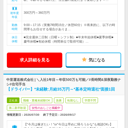
給与
300万円～360万円
初年度
年収
9:00～17:15（実働7時間15分／休憩60分）※将来的に、以下の時
勤務
時間
間帯もお任せする場合がありま…
■完全週休二日制（日曜＋シフト制）■年末年始休暇■夏季休暇■
休日
休暇
慶弔休暇■有給休暇（時間単位で取得可能）…
求人詳細を見る
気になる
中里運送株式会社 | ＼入社1年目～年収500万も可能／#長時間&深夜勤務ナ
シ#住宅手当
【ドライバー】*未経験:月給35万円～*基本定時退社*面接1回
正社員
職種・業種未経験OK
急募
転勤なし
学歴不問
第二新卒歓迎
女性のおしごと掲載中
情報更新日：2026/07/30
終了予定日：
2026/09/17
【"今月は稼ぎたい！"or"今日は早めに帰ろうかな"も相談OK♪】