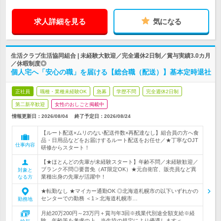
求人詳細を見る
気になる
生活クラブ生活協同組合 | 未経験大歓迎／完全週休2日制／賞与実績3.0カ月
／休暇制度◎
個人宅へ「安心の職」を届ける【総合職（配送）】基本定時退社
正社員
職種・業種未経験OK
急募
学歴不問
完全週休2日制
第二新卒歓迎
女性のおしごと掲載中
情報更新日：2026/08/04
終了予定日：
2026/08/24
【ルート配送×ムリのない配送件数×再配達なし】組合員の方へ食
品・日用品などをお届けするルート配送をお任せ／★丁寧なOJT
仕事内容
研修からスタート！
【★ほとんどの先輩が未経験スタート】年齢不問／未経験歓迎／
ブランク不問◎要普免（AT限定OK）★元自衛官、販売員など異
対象と
業種出身の先輩が活躍中！
なる方
★転勤なし ★マイカー通勤OK ◎北海道札幌市の以下いずれかの
センターでの勤務 ＜1＞北海道札幌市…
勤務地
月給20万200円～23万円＋賞与年3回※残業代別途全額支給※経
験、年齢等を考慮の上、当生協の規定により優遇します＜…