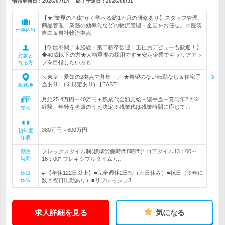
情報更新日：2026/07/14
終了予定日：
2026/08/31
【★"業界の基礎"から学べる約1カ月の研修あり】スタッフ管理、
商品管理、業務の効率化などの物流管理・企画をお任せ。☆服装
仕事内容
自由＆自社物流拠点
【学歴不問／未経験・第二新卒歓迎！正社員デビューも歓迎！】
◆40歳以下の方★人柄重視の採用です★安定企業でキャリアアッ
対象と
プを目指したい方も！
なる方
＼東京・愛知の2拠点で募集！／ ★希望のない転勤なし＆住宅手
当あり！(※規定あり) 【EAST L…
勤務地
月給25.4万円～40万円＋残業代全額支給＋諸手当＋賞与年2回※
経験、年齢を考慮のうえ決定※残業代は残業時間に応じて…
給与
380万円～600万円
初年度
年収
フレックスタイム制(標準労働時間8時間)* コアタイム13：00～
勤務
時間
16：00* フレキシブルタイム7…
# 【年休122日以上】■完全週休2日制（土日休み）■祝日（※年に
休日
休暇
数回祝日出勤あり）■リフレッシュ3…
求人詳細を見る
気になる