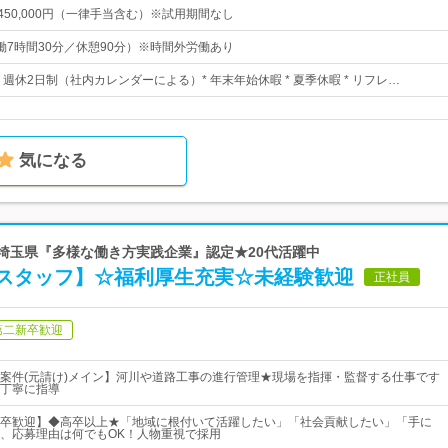
円～450,000円（一律手当含む）※試用期間なし
0（実働7時間30分／休憩90分）※時間外労働あり
日* 週休2日制（社内カレンダーによる）* 年末年始休暇 * 夏季休暇 * リフレ…
気になる
★埼玉県『多様な働き方実践企業』認定★20代活躍中
スタッフ】☆福利厚生充実☆未経験歓迎
正社員
第二新卒歓迎
案件(元請け)メイン】河川や道路工事の進行管理★現場を指揮・監督する仕事です
丁寧に指導
卒歓迎】◆高卒以上★「地域に根付いて活躍したい」「社会貢献したい」「手に
、応募理由は何でもOK！人物重視で採用