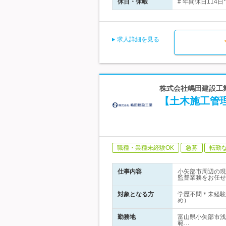
休日・休暇
# 年間休日114
求人詳細を見る
株式会社嶋田建設工業
【土木施工管
職種・業種未経験OK
急募
転勤
仕事内容
小矢部市周辺の現
監督業務をお任せ
対象となる方
学歴不問＊未経験
め）
勤務地
富山県小矢部市浅
範…