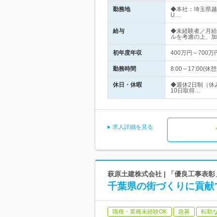
勤務地
◆本社：埼玉県越
U…
給与
◆未経験者／月給
ルを考慮の上、加
初年度年収
400万円～700万
勤務時間
8:00～17:00
休日・休暇
◆週休2日制（休
10日取得…
求人詳細を見る
萩原土建株式会社 | 「優良工事表彰
千葉県の街づくりに貢献
職種・業種未経験OK
急募
転勤