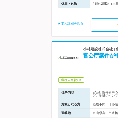
休日・休暇
* 週休2日制（土
求人詳細を見る
小林建設株式会社 |
官公庁案件が
職種未経験OK
仕事内容
官公庁案件を中心
ど、地域のインフ
対象となる方
経験不問！【必須
勤務地
富山県富山市水橋