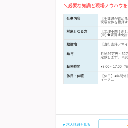
＼必要な知識と現場ノウハウを
仕事内容
【千葉県が進める"
現場全体を指揮す
対象となる方
【文理不問！新し
(※) ◆要普通免
勤務地
【直行直帰／マイ
給与
月給26万円～3
定致します。※試
勤務時間
●8:00～17:
休日・休暇
【休日】●年間休
ィーク…
求人詳細を見る