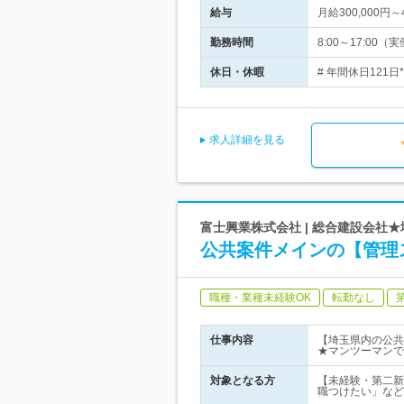
給与
月給300,000
勤務時間
8:00～17:0
休日・休暇
# 年間休日121
求人詳細を見る
富士興業株式会社 | 総合建設会社
公共案件メインの【管理
職種・業種未経験OK
転勤なし
仕事内容
【埼玉県内の公共
★マンツーマンで
対象となる方
【未経験・第二新
職つけたい」など