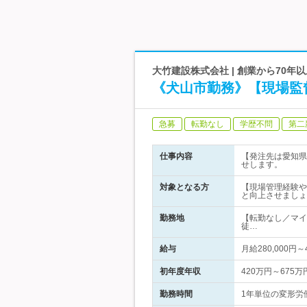
大竹建設株式会社 | 創業から70
《犬山市勤務》【現場監
急募
転勤なし
学歴不問
第二
仕事内容
【発注先は愛知県
せします。
対象となる方
【現場管理経験や
と向上させましょ
勤務地
【転勤なし／マイ
徒…
給与
月給280,000
初年度年収
420万円～675万
勤務時間
1年単位の変形労働