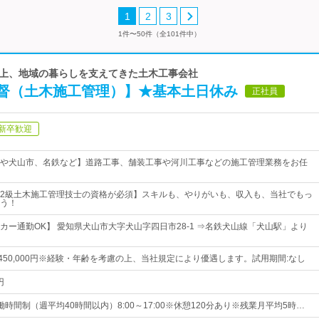
1
2
3
1件〜50件（全101件中）
年以上、地域の暮らしを支えてきた土木工事会社
督（土木施工管理）】★基本土日休み
正社員
新卒歓迎
や犬山市、名鉄など】道路工事、舗装工事や河川工事などの施工管理業務をお任
2級土木施工管理技士の資格が必須】スキルも、やりがいも、収入も、当社でもっ
う！
カー通勤OK】 愛知県犬山市大字犬山字四日市28-1 ⇒名鉄犬山線「犬山駅」より
円～450,000円※経験・年齢を考慮の上、当社規定により優遇します。試用期間:なし
円
時間制（週平均40時間以内）8:00～17:00※休憩120分あり※残業月平均5時…