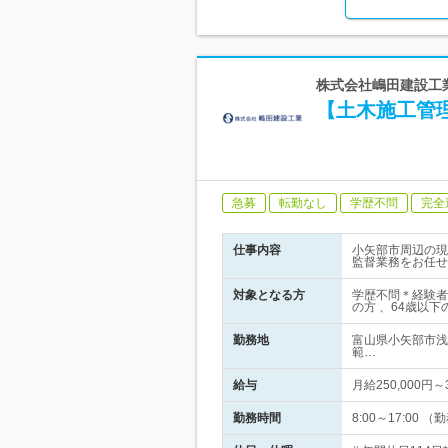
株式会社嶋田建設工業
【土木施工管
急募
転勤なし
学歴不問
完全
仕事内容
小矢部市周辺の現
監督業務をお任せ
対象となる方
学歴不問＊経験者
の方 、64歳以
勤務地
富山県小矢部市浅
範…
給与
月給250,000
勤務時間
8:00～17:0