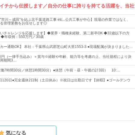
イチから伝授します／自分の仕事に誇りを持てる活躍を、当社
市川～成田"を結ぶ北千葉道路工事 etc...公共工事が中心】現場の作業ではなく、
る管理業務をお任せします◎
いチャレンジを応援します】◆業界・職種未経験、第二新卒OK ◆32歳以下の方
許 ◆年収例：550万円／30歳
カー通勤OK】 本社：千葉県山武郡芝山町大里1553-3 ●現場配属が決まりました…
2万円（一律手当込み）＋賞与※経験や年齢、能力等を考慮の上、当社規程により決
用期間3…
00（実働7時間30分／休憩1時間30分）●休憩（午前・昼・午後の計3回） 10:…
日120日●完全週休2日制（土日休み）※祝日は出勤日です【休暇】●ゴールデンウ
気になる