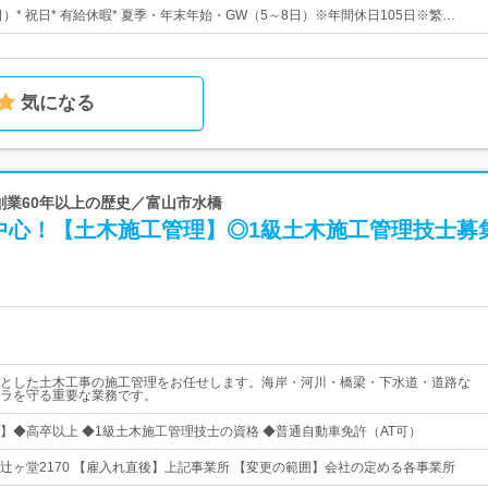
日）* 祝日* 有給休暇* 夏季・年末年始・GW（5～8日）※年間休日105日※繁…
気になる
 創業60年以上の歴史／富山市水橋
中心！【土木施工管理】◎1級土木施工管理技士募
とした土木工事の施工管理をお任せします。海岸・河川・橋梁・下水道・道路な
ラを守る重要な業務です。
】◆高卒以上 ◆1級土木施工管理技士の資格 ◆普通自動車免許（AT可）
辻ヶ堂2170 【雇入れ直後】上記事業所 【変更の範囲】会社の定める各事業所