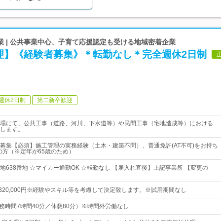
 | 公共事業中心、子育て応援認定も受ける地域密着企業
理】《経験者募集》＊転勤なし＊完全週休2日制
週休2日制
第二新卒歓迎
場にて、公共工事（道路、河川、下水道等）や民間工事（宅地造成等）における
します。
募集【必須】施工管理の実務経験（土木・建築不問）、普通免許(AT不可)をお持ち
下の方（※定年が65歳のため）
地638番地 ☆マイカー通勤OK ☆転勤なし 【雇入れ直後】上記事業所 【変更の
円～320,000円※経験やスキル等を考慮して決定致します。※試用期間なし
0 （勤務時間7時間40分／休憩80分）※時間外労働なし