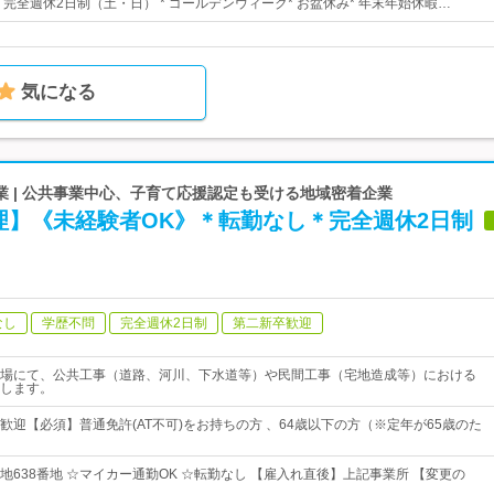
日* 完全週休2日制（土・日） * ゴールデンウィーク* お盆休み* 年末年始休暇…
気になる
 | 公共事業中心、子育て応援認定も受ける地域密着企業
理】《未経験者OK》＊転勤なし＊完全週休2日制
なし
学歴不問
完全週休2日制
第二新卒歓迎
場にて、公共工事（道路、河川、下水道等）や民間工事（宅地造成等）における
します。
歓迎【必須】普通免許(AT不可)をお持ちの方 、64歳以下の方（※定年が65歳のた
地638番地 ☆マイカー通勤OK ☆転勤なし 【雇入れ直後】上記事業所 【変更の