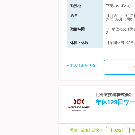
勤務地
下記のいずれかに配
給与
【月給】259,
期間3か月（同条
勤務時間
1年単位の変形労
2…
休日・休暇
【年間休日105日
求人詳細を見る
北海道技建株式会社 |
年休129日
職種・業種未経験OK
転勤なし