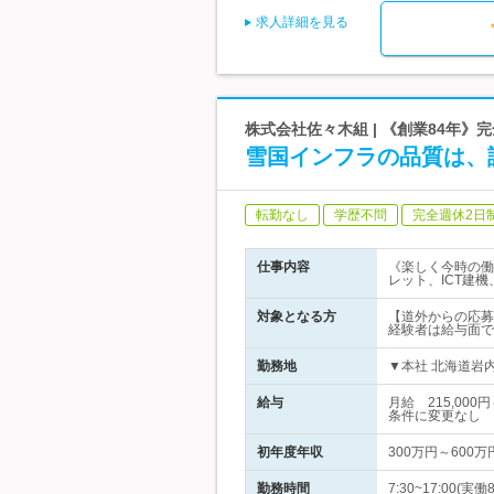
求人詳細を見る
株式会社佐々木組 | 《創業84年
雪国インフラの品質は、
転勤なし
学歴不問
完全週休2日
仕事内容
《楽しく今時の働
レット、ICT建
対象となる方
【道外からの応募
経験者は給与面で
勤務地
▼本社 北海道岩内
給与
月給 215,00
条件に変更なし
初年度年収
300万円～600万
勤務時間
7:30~17:00