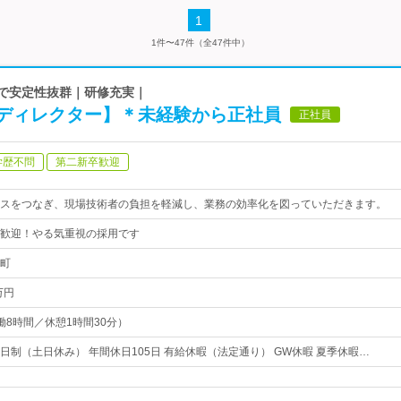
1
1件〜47件（全47件中）
ンで安定性抜群｜研修充実｜
ディレクター】＊未経験から正社員
正社員
学歴不問
第二新卒歓迎
スをつなぎ、現場技術者の負担を軽減し、業務の効率化を図っていただきます。
歓迎！やる気重視の採用です
町
万円
（実働8時間／休憩1時間30分）
日制（土日休み） 年間休日105日 有給休暇（法定通り） GW休暇 夏季休暇…