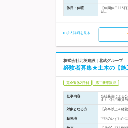
休日・休暇
【年間休日115日
日…
求人詳細を見る
株式会社北英建設 | 北武グループ
経験者募集★土木の【施
完全週休2日制
第二新卒歓迎
仕事内容
当社受注による公
す！《社用車貸与
対象となる方
【高卒以上＆経験
勤務地
下記のいずれかに配