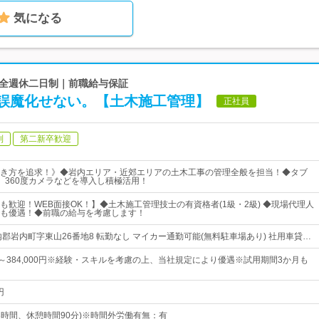
気になる
》完全週休二日制｜前職給与保証
誤魔化せない。【土木施工管理】
正社員
制
第二新卒歓迎
き方を追求！》◆岩内エリア・近郊エリアの土木工事の管理全般を担当！◆タブ
機、360度カメラなどを導入し積極活用！
も歓迎！WEB面接OK！】◆土木施工管理技士の有資格者(1級・2級) ◆現場代理人
も優遇！◆前職の給与を考慮します！
郡岩内町字東山26番地8 転勤なし マイカー通勤可能(無料駐車場あり) 社用車貸…
0円～384,000円※経験・スキルを考慮の上、当社規定により優遇※試用期間3か月も
円
(実働8時間、休憩時間90分)※時間外労働有無：有