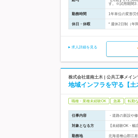
給与
【月給】272,5
す。※試用期間3
勤務時間
1年単位の変形労働
休日・休暇
* 週休2日制（年
求人詳細を見る
株式会社道南土木 | 公共工事メイ
地域インフラを守る【土
職種・業種未経験OK
急募
転勤
仕事内容
・道路の新設や修
対象となる方
【未経験OK・幅
勤務地
北海道檜山郡江差