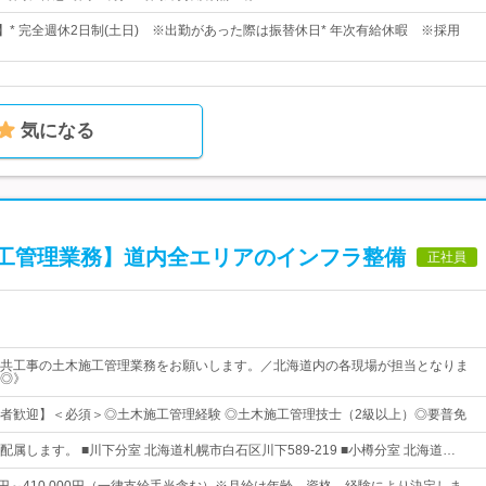
】* 完全週休2日制(土日) ※出勤があった際は振替休日* 年次有給休暇 ※採用
気になる
工管理業務】道内全エリアのインフラ整備
正社員
共工事の土木施工管理業務をお願いします。／北海道内の各現場が担当となりま
◎》
者歓迎】＜必須＞◎土木施工管理経験 ◎土木施工管理技士（2級以上）◎要普免
属します。 ■川下分室 北海道札幌市白石区川下589-219 ■小樽分室 北海道…