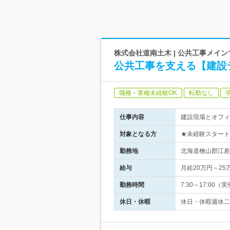
株式会社道南土木 | 公共工事メイ
公共工事を支える【建設
職種・業種未経験OK
転勤なし
仕事内容
建設現場とオフィ
対象となる方
★未経験スタート
勤務地
北海道檜山郡江差
給与
月給20万円～25
勤務時間
7:30～17:00
休日・休暇
休日・休暇週休二