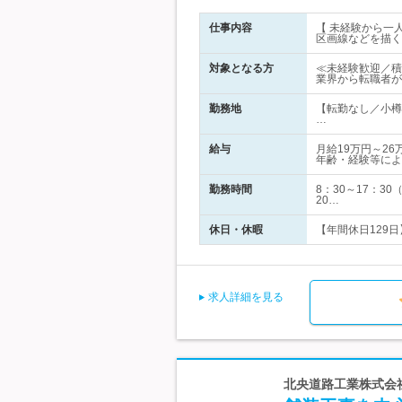
仕事内容
【 未経験から一
区画線などを描く
対象となる方
≪未経験歓迎／積
業界から転職者が
勤務地
【転勤なし／小樽
…
給与
月給19万円～2
年齢・経験等によ
勤務時間
8：30～17：
20…
休日・休暇
【年間休日129日
求人詳細を見る
北央道路工業株式会社