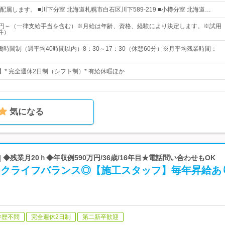
属します。 ■川下分室 北海道札幌市白石区川下589-219 ■小樽分室 北海道…
121円～（一律支給手当を含む）※月給は年齢、資格、経験により決定します。※試用
件）
働時間制（週平均40時間以内）8：30～17：30（休憩60分）※月平均残業時間：
】* 完全週休2日制（シフト制）* 有給休暇ほか
気になる
 ◆残業月20ｈ◆年収例590万円/36歳/16年目★電話問い合わせもOK
ワークライフバランス◎【施工スタッフ】毎年昇給あ
学歴不問
完全週休2日制
第二新卒歓迎