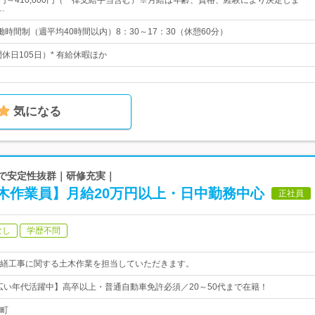
00円～410,000円（一律支給手当含む）※月給は年齢、資格、経験により決定しま
…
時間制（週平均40時間以内）8：30～17：30（休憩60分）
間休日105日）* 有給休暇ほか
気になる
ンで安定性抜群｜研修充実｜
木作業員】月給20万円以上・日中勤務中心
正社員
なし
学歴不問
繕工事に関する土木作業を担当していただきます。
広い年代活躍中】高卒以上・普通自動車免許必須／20～50代まで在籍！
町