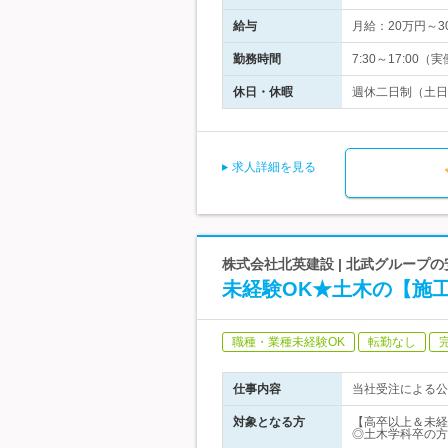
給与
月給：20万円～3
勤務時間
7:30～17:00
休日・休暇
週休二日制（土日
求人詳細を見る
株式会社北英建設 | 北武グループ
未経験OK★土木の【施
職種・業種未経験OK
転勤なし
仕事内容
当社受注による公
対象となる方
【高卒以上＆未経
◎土木学科卒の方