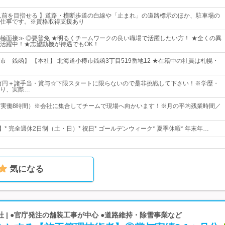
人前を目指せる 】道路・横断歩道の白線や「止まれ」の道路標示のほか、駐車場の
仕事です。※資格取得支援あり
極面接≫ ◎要普免 ★明るくチームワークの良い職場で活躍したい方！ ★全くの異
活躍中！★志望動機が待遇でもOK！
市 銭函】 【本社】 北海道小樽市銭函3丁目519番地12 ★在籍中の社員は札幌・
6万円＋諸手当・賞与☆下限スタートに限らないので是非挑戦して下さい！※学歴・
り、実際…
30（実働8時間）※会社に集合してチームで現場へ向かいます！※月の平均残業時間／
】* 完全週休2日制（土・日）* 祝日* ゴールデンウィーク* 夏季休暇* 年末年…
気になる
 | ●官庁発注の舗装工事が中心 ●道路維持・除雪事業など