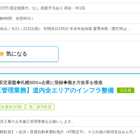
0万円 固定残業代：なし 残業手当あり 昇給：年1回
（実働8時間、休憩90分）
休み／月21～22日出勤） 年間休日105日 年末年始休暇 夏季休暇（繁忙時は…
気になる
の安定基盤◆札幌SDGs企業に登録◆働き方改革を推進
工管理業務】道内全エリアのインフラ整備
正社員
完全週休2日制
第二新卒歓迎
共工事の土木施工管理業務をお願いします。
験歓迎】＜必須＞普通自動車運転免許（AT限定可） ※入社後の取得見込みも可／