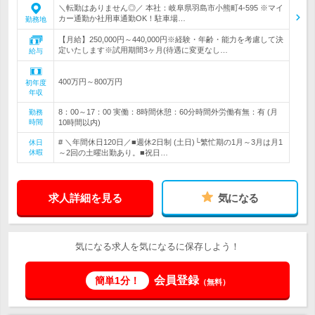
＼転勤はありません◎／ 本社：岐阜県羽島市小熊町4-595 ※マイ
カー通勤か社用車通勤OK！駐車場…
勤務地
【月給】250,000円～440,000円※経験・年齢・能力を考慮して決
定いたします※試用期間3ヶ月(待遇に変更なし…
給与
400万円～800万円
初年度
年収
8：00～17：00 実働：8時間休憩：60分時間外労働有無：有 (月
勤務
時間
10時間以内)
# ＼年間休日120日／■週休2日制 (土日)└繁忙期の1月～3月は月1
休日
休暇
～2回の土曜出勤あり。■祝日…
求人詳細を見る
気になる
気になる求人を気になるに保存しよう！
会員登録
簡単1分！
（無料）