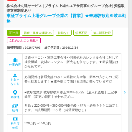
株式会社丸建サービス | プライム上場のユアサ商事のグループ会社│資格取
得支援制度あり
東証プライム上場グループ企業の【営業】★未経験歓迎※岐阜勤
務
正社員
職種・業種未経験OK
転勤なし
学歴不問
第二新卒歓迎
女性のおしごと掲載中
情報更新日：2026/07/03
終了予定日：
2026/12/24
道路ゼネコン・道路工事会社や同業他社のレンタル会社に対して
建設機械・資材のレンタル・販売をお任せします。★新規開拓は
仕事内容
少なめです。
必須要件は普通免許のみ！未経験の方や第二新卒の方からのご応
対象と
募も歓迎します！★腰を据えて働ける環境が整っています◎
なる方
■岐阜営業所 岐阜県岐阜市正木中4-10-25 【雇入れ直後】上記事
業所 【変更の範囲】会社の定め…
勤務地
月給：220,000円～360,000円※年齢・能力・経験をもとに決定し
ます。※試用期間：6ヶ月（待遇変動なし）
給与
320万円～550万円
初年度
年収