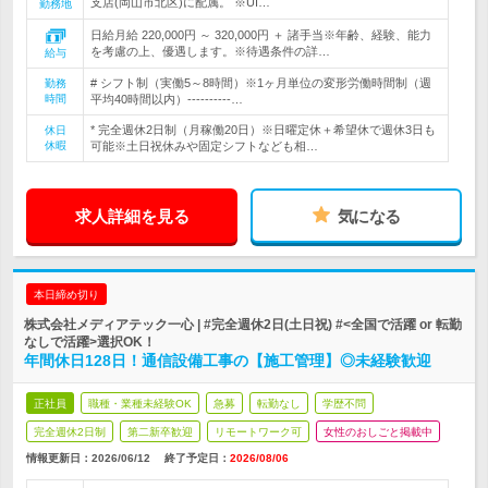
支店(岡山市北区)に配属。 ※UI…
勤務地
日給月給 220,000円 ～ 320,000円 ＋ 諸手当※年齢、経験、能力
を考慮の上、優遇します。※待遇条件の詳…
給与
# シフト制（実働5～8時間）※1ヶ月単位の変形労働時間制（週
勤務
時間
平均40時間以内）----------…
* 完全週休2日制（月稼働20日）※日曜定休＋希望休で週休3日も
休日
休暇
可能※土日祝休みや固定シフトなども相…
求人詳細を見る
気になる
本日締め切り
株式会社メディアテック一心 | #完全週休2日(土日祝) #<全国で活躍 or 転勤
なしで活躍>選択OK！
年間休日128日！通信設備工事の【施工管理】◎未経験歓迎
正社員
職種・業種未経験OK
急募
転勤なし
学歴不問
完全週休2日制
第二新卒歓迎
リモートワーク可
女性のおしごと掲載中
情報更新日：2026/06/12
終了予定日：
2026/08/06