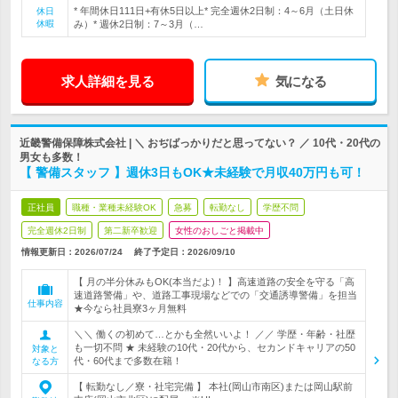
* 年間休日111日+有休5日以上* 完全週休2日制：4～6月（土日休
休日
休暇
み）* 週休2日制：7～3月（…
求人詳細を見る
気になる
近畿警備保障株式会社 | ＼ おぢばっかりだと思ってない？ ／ 10代・20代の
男女も多数！
【 警備スタッフ 】週休3日もOK★未経験で月収40万円も可！
正社員
職種・業種未経験OK
急募
転勤なし
学歴不問
完全週休2日制
第二新卒歓迎
女性のおしごと掲載中
情報更新日：2026/07/24
終了予定日：
2026/09/10
【 月の半分休みもOK(本当だよ)！ 】高速道路の安全を守る「高
速道路警備」や、道路工事現場などでの「交通誘導警備」を担当
仕事内容
★今なら社員寮3ヶ月無料
＼＼ 働くの初めて…とかも全然いいよ！ ／／ 学歴・年齢・社歴
も一切不問 ★ 未経験の10代・20代から、セカンドキャリアの50
対象と
代・60代まで多数在籍！
なる方
【 転勤なし／寮・社宅完備 】 本社(岡山市南区)または岡山駅前