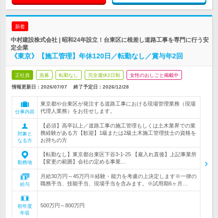
新着
中村建設株式会社 | 昭和24年設立！台東区に根差し道路工事を専門に行う安
定企業
《東京》【施工管理】年休120日／転勤なし／賞与年2回
正社員
急募
転勤なし
完全週休2日制
女性のおしごと掲載中
情報更新日：2026/07/07
終了予定日：
2026/12/28
東京都や台東区が発注する道路工事における現場管理業務（現場
代理人業務）をお任せします。
仕事内容
【必須】高卒以上／道路工事の施工管理もしくは土木業界での業
務経験がある方【歓迎】1級または2級土木施工管理技士の資格を
対象と
お持ちの方
なる方
【転勤なし】東京都台東区下谷3-1-25 【雇入れ直後】上記事業所
【変更の範囲】会社の定める事業…
勤務地
月給30万円～45万円※経験・能力を考慮の上決定します※一律の
職務手当、技能手当、現場手当を含みます。※試用期6ヶ月…
給与
500万円～800万円
初年度
年収