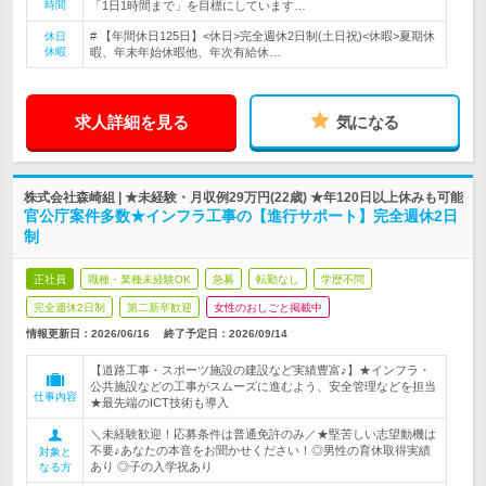
時間
「1日1時間まで」を目標にしています…
# 【年間休日125日】<休日>完全週休2日制(土日祝)<休暇>夏期休
休日
休暇
暇、年末年始休暇他、年次有給休…
求人詳細を見る
気になる
株式会社森崎組 | ★未経験・月収例29万円(22歳) ★年120日以上休みも可能
官公庁案件多数★インフラ工事の【進行サポート】完全週休2日
制
正社員
職種・業種未経験OK
急募
転勤なし
学歴不問
完全週休2日制
第二新卒歓迎
女性のおしごと掲載中
情報更新日：2026/06/16
終了予定日：
2026/09/14
【道路工事・スポーツ施設の建設など実績豊富♪】★インフラ・
公共施設などの工事がスムーズに進むよう、安全管理などを担当
仕事内容
★最先端のICT技術も導入
＼未経験歓迎！応募条件は普通免許のみ／★堅苦しい志望動機は
不要♪あなたの本音をお聞かせください！◎男性の育休取得実績
対象と
あり ◎子の入学祝あり
なる方