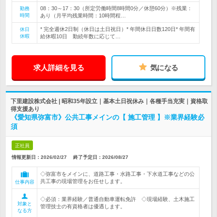
08：30～17：30（所定労働時間8時間0分／休憩60分）※残業：
勤務
時間
あり（月平均残業時間：10時間程…
* 完全週休2日制（休日は土日祝日）* 年間休日日数120日* 年間有
休日
休暇
給休暇10日 勤続年数に応じて…
求人詳細を見る
気になる
下里建設株式会社 | 昭和35年設立｜基本土日祝休み｜各種手当充実｜資格取
得支援あり
《愛知県弥富市》公共工事メインの【 施工管理 】※業界経験必
須
正社員
情報更新日：2026/02/27
終了予定日：
2026/08/27
◇弥富市をメインに、道路工事・水路工事・下水道工事などの公
共工事の現場管理をお任せします。
仕事内容
◇必須：業界経験／普通自動車運転免許 ◇現場経験、土木施工
対象と
管理技士の有資格者は優遇します。
なる方