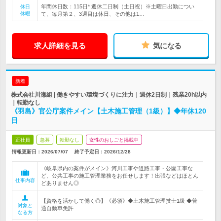
年間休日数：115日* 週休二日制（土日祝）※土曜日出勤につい
休日
休暇
て、毎月第２、3週目は休日、その他は1…
求人詳細を見る
気になる
新着
株式会社川瀬組 | 働きやすい環境づくりに注力｜週休2日制｜残業20h以内
｜転勤なし
《羽島》官公庁案件メイン【土木施工管理（1級）】◆年休120
日
正社員
急募
転勤なし
女性のおしごと掲載中
情報更新日：2026/07/07
終了予定日：
2026/12/28
《岐阜県内の案件がメイン》河川工事や道路工事・公園工事な
ど、公共工事の施工管理業務をお任せします！出張などはほとん
仕事内容
どありません◎
【資格を活かして働く◎】《必須》◆土木施工管理技士1級 ◆普
対象と
通自動車免許
なる方