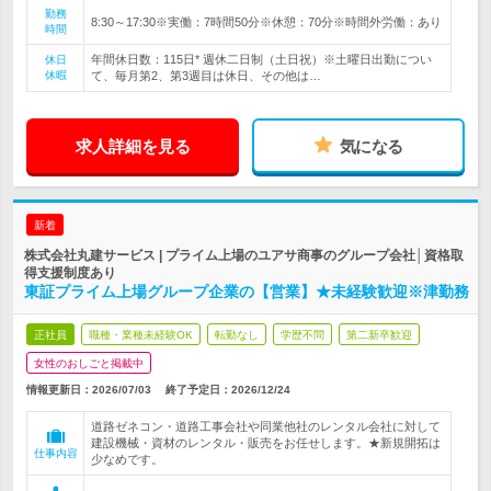
勤務
8:30～17:30※実働：7時間50分※休憩：70分※時間外労働：あり
時間
年間休日数：115日* 週休二日制（土日祝）※土曜日出勤につい
休日
休暇
て、毎月第2、第3週目は休日、その他は…
求人詳細を見る
気になる
新着
株式会社丸建サービス | プライム上場のユアサ商事のグループ会社│資格取
得支援制度あり
東証プライム上場グループ企業の【営業】★未経験歓迎※津勤務
正社員
職種・業種未経験OK
転勤なし
学歴不問
第二新卒歓迎
女性のおしごと掲載中
情報更新日：2026/07/03
終了予定日：
2026/12/24
道路ゼネコン・道路工事会社や同業他社のレンタル会社に対して
建設機械・資材のレンタル・販売をお任せします。★新規開拓は
仕事内容
少なめです。