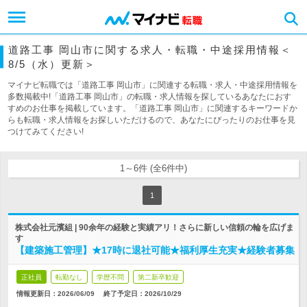
道路工事 岡山市に関する求人・転職・中途採用情報＜
8/5（水）更新＞
マイナビ転職では「道路工事 岡山市」に関連する転職・求人・中途採用情報を
多数掲載中!「道路工事 岡山市」の転職・求人情報を探しているあなたにおす
すめのお仕事を掲載しています。「道路工事 岡山市」に関連するキーワードか
らも転職・求人情報をお探しいただけるので、あなたにぴったりのお仕事を見
つけてみてください!
1～6件 (全6件中)
1
株式会社元濱組 | 90余年の経験と実績アリ！さらに新しい信頼の輪を広げま
す
【建築施工管理】★17時に退社可能★福利厚生充実★経験者募集
正社員
転勤なし
学歴不問
第二新卒歓迎
情報更新日：2026/06/09
終了予定日：
2026/10/29