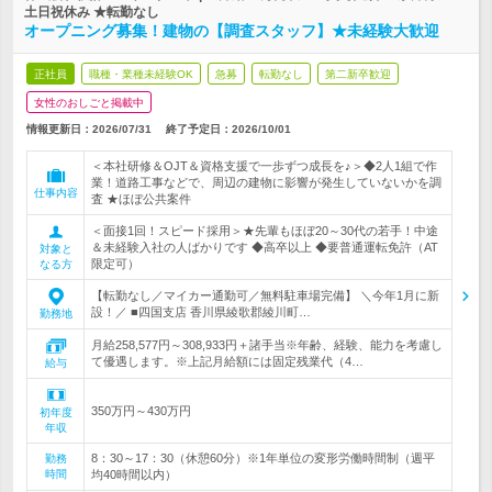
土日祝休み ★転勤なし
オープニング募集！建物の【調査スタッフ】★未経験大歓迎
正社員
職種・業種未経験OK
急募
転勤なし
第二新卒歓迎
女性のおしごと掲載中
情報更新日：2026/07/31
終了予定日：
2026/10/01
＜本社研修＆OJT＆資格支援で一歩ずつ成長を♪＞◆2人1組で作
業！道路工事などで、周辺の建物に影響が発生していないかを調
仕事内容
査 ★ほぼ公共案件
＜面接1回！スピード採用＞★先輩もほぼ20～30代の若手！中途
＆未経験入社の人ばかりです ◆高卒以上 ◆要普通運転免許（AT
対象と
限定可）
なる方
【転勤なし／マイカー通勤可／無料駐車場完備】 ＼今年1月に新
設！／ ■四国支店 香川県綾歌郡綾川町…
勤務地
月給258,577円～308,933円＋諸手当※年齢、経験、能力を考慮し
て優遇します。※上記月給額には固定残業代（4…
給与
350万円～430万円
初年度
年収
8：30～17：30（休憩60分）※1年単位の変形労働時間制（週平
勤務
時間
均40時間以内）