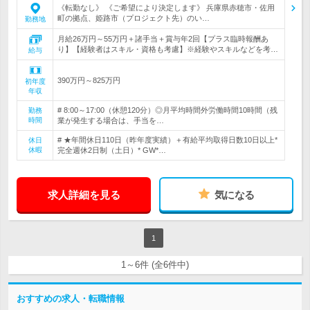
《転勤なし》 《ご希望により決定します》 兵庫県赤穂市・佐用
町の拠点、姫路市（プロジェクト先）のい…
勤務地
月給26万円～55万円＋諸手当＋賞与年2回【プラス臨時報酬あ
り】【経験者はスキル・資格も考慮】※経験やスキルなどを考…
給与
390万円～825万円
初年度
年収
# 8:00～17:00（休憩120分）◎月平均時間外労働時間10時間（残
勤務
時間
業が発生する場合は、手当を…
# ★年間休日110日（昨年度実績）＋有給平均取得日数10日以上*
休日
休暇
完全週休2日制（土日）* GW*…
求人詳細を見る
気になる
1
1～6件 (全6件中)
おすすめの求人・転職情報