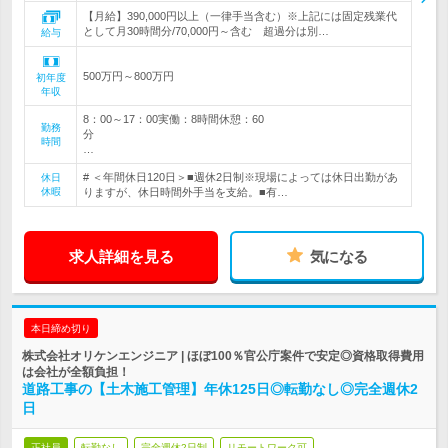
【月給】390,000円以上（一律手当含む）※上記には固定残業代
として月30時間分/70,000円～含む 超過分は別…
給与
500万円～800万円
初年度
年収
8：00～17：00実働：8時間休憩：60
勤務
分
時間
…
# ＜年間休日120日＞■週休2日制※現場によっては休日出勤があ
休日
休暇
りますが、休日時間外手当を支給。■有…
求人詳細を見る
気になる
本日締め切り
株式会社オリケンエンジニア | ほぼ100％官公庁案件で安定◎資格取得費用
は会社が全額負担！
道路工事の【土木施工管理】年休125日◎転勤なし◎完全週休2
日
正社員
転勤なし
完全週休2日制
リモートワーク可