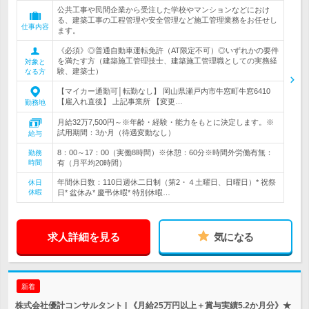
公共工事や民間企業から受注した学校やマンションなどにおけ
る、建築工事の工程管理や安全管理など施工管理業務をお任せし
仕事内容
ます。
《必須》◎普通自動車運転免許（AT限定不可）◎いずれかの要件
を満たす方（建築施工管理技士、建築施工管理職としての実務経
対象と
験、建築士）
なる方
【マイカー通勤可│転勤なし】 岡山県瀬戸内市牛窓町牛窓6410
【雇入れ直後】 上記事業所 【変更…
勤務地
月給32万7,500円～※年齢・経験・能力をもとに決定します。※
試用期間：3か月（待遇変動なし）
給与
8：00～17：00（実働8時間）※休憩：60分※時間外労働有無：
勤務
時間
有（月平均20時間）
年間休日数：110日週休二日制（第2・４土曜日、日曜日）* 祝祭
休日
休暇
日* 盆休み* 慶弔休暇* 特別休暇…
求人詳細を見る
気になる
新着
株式会社優計コンサルタント | 《月給25万円以上＋賞与実績5.2か月分》★