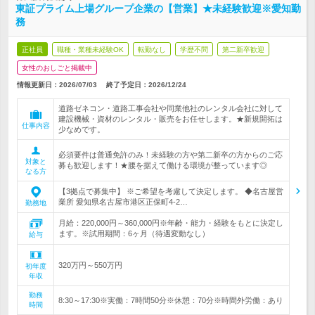
東証プライム上場グループ企業の【営業】★未経験歓迎※愛知勤
務
正社員
職種・業種未経験OK
転勤なし
学歴不問
第二新卒歓迎
女性のおしごと掲載中
情報更新日：2026/07/03
終了予定日：
2026/12/24
道路ゼネコン・道路工事会社や同業他社のレンタル会社に対して
建設機械・資材のレンタル・販売をお任せします。★新規開拓は
仕事内容
少なめです。
必須要件は普通免許のみ！未経験の方や第二新卒の方からのご応
対象と
募も歓迎します！★腰を据えて働ける環境が整っています◎
なる方
【3拠点で募集中】 ※ご希望を考慮して決定します。 ◆名古屋営
業所 愛知県名古屋市港区正保町4-2…
勤務地
月給：220,000円～360,000円※年齢・能力・経験をもとに決定し
ます。※試用期間：6ヶ月（待遇変動なし）
給与
320万円～550万円
初年度
年収
勤務
8:30～17:30※実働：7時間50分※休憩：70分※時間外労働：あり
時間