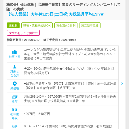
株式会社仙台銘板 | 【1969年創業】業界のリーディングカンパニーとして
随一の実績
【法人営業】★年休125日(土日祝)★残業月平均15h★
正社員
職種・業種未経験OK
完全週休2日制
第二新卒歓迎
女性のおしごと掲載中
情報更新日：2026/07/17
終了予定日：
2026/10/15
コーンなどの[保安用品]や工事に使う[総合標識]の販売及びレンタ
ルを、大手・地元建設会社や野外ライブ・花火大会等のイベント
仕事内容
主催者に向けて提案
★20～30代の若手活躍中★◎35歳までの方（※）◎大卒以上 ◎
対象と
要普免(AT限定可)
なる方
■以下の営業所・課 【帯広】北海道河西郡 【盛岡】岩手県紫波郡
【城東】東京都台東区 【八王子】東…
勤務地
月給269,140円～337,060円＋賞与年2回(基本給3～5ヶ月分※過去
実績)※実績に応じ決算賞与あり※経験、年…
給与
420万円～540万円
初年度
年収
8：45～17：45休憩時間：60分時間外労働の有無：有※残業は
勤務