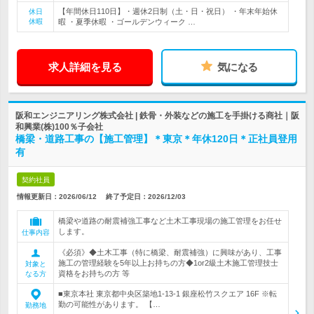
【年間休日110日】・週休2日制（土・日・祝日） ・年末年始休
休日
休暇
暇 ・夏季休暇 ・ゴールデンウィーク …
求人詳細を見る
気になる
阪和エンジニアリング株式会社 | 鉄骨・外装などの施工を手掛ける商社｜阪
和興業(株)100％子会社
橋梁・道路工事の【施工管理】＊東京＊年休120日＊正社員登用
有
契約社員
情報更新日：2026/06/12
終了予定日：
2026/12/03
橋梁や道路の耐震補強工事など土木工事現場の施工管理をお任せ
します。
仕事内容
《必須》◆土木工事（特に橋梁、耐震補強）に興味があり、工事
施工の管理経験を5年以上お持ちの方◆1or2級土木施工管理技士
対象と
資格をお持ちの方 等
なる方
■東京本社 東京都中央区築地1-13-1 銀座松竹スクエア 16F ※転
勤の可能性があります。 【…
勤務地