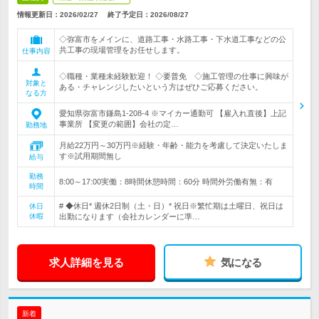
情報更新日：2026/02/27
終了予定日：
2026/08/27
◇弥富市をメインに、道路工事・水路工事・下水道工事などの公
共工事の現場管理をお任せします。
仕事内容
◇職種・業種未経験歓迎！ ◇要普免 ◇施工管理の仕事に興味が
対象と
ある・チャレンジしたいという方はぜひご応募ください。
なる方
愛知県弥富市鎌島1-208-4 ※マイカー通勤可 【雇入れ直後】上記
事業所 【変更の範囲】会社の定…
勤務地
月給22万円～30万円※経験・年齢・能力を考慮して決定いたしま
す※試用期間無し
給与
勤務
8:00～17:00実働：8時間休憩時間：60分 時間外労働有無：有
時間
# ◆休日* 週休2日制（土・日）* 祝日※繁忙期は土曜日、祝日は
休日
休暇
出勤になります（会社カレンダーに準…
求人詳細を見る
気になる
新着