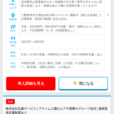
必須要件は普通免許のみ！未経験の方や第二新卒の方からのご応
対象と
募も歓迎します！★腰を据えて働ける環境が整っています◎
なる方
三重県津市大里睦合町2583 ※マイカー通勤可 【雇入れ直後】上
記事業所 【変更の範囲】会社の定め…
勤務地
月給：220,000円～360,000円※年齢・能力・経験をもとに決定し
ます。※試用期間：6ヶ月（待遇変動なし）
給与
320万円～550万円
初年度
年収
勤務
8:30～17:30※実働：7時間50分※休憩：70分※時間外労働：あり
時間
年間休日数：115日* 週休二日制（土日祝）※土曜日出勤につい
休日
休暇
て、毎月第2、3週目は休日、その他は1…
求人詳細を見る
気になる
新着
株式会社丸建サービス | プライム上場のユアサ商事のグループ会社│資格取
得支援制度あり