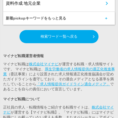
資料作成 地元企業
新着pickupキーワードをもっと見る
検索ワード一覧へ戻る
マイナビ転職運営者情報
マイナビ転職は
株式会社マイナビ
が運営する転職・求人情報サイト
です。 マイナビ転職は、
厚生労働省の求人情報提供の適正化推進事
業
（委託事業）により設置された求人情報適正化推進協議会が定め
たガイドラインを遵守しており、その適合メディアとなる基準を満
たしていることから
「求人情報提供ガイドライン適合メディア」
で
あることを自らの責任において宣言しています。
マイナビ転職について
正社員の求人・転職情報をご紹介する転職サイトは、
株式会社マイ
ナビ
が運営する【マイナビ転職】。「マイナビ転職」にはマイナビ
転職にしか載っていない求人も多数。また
オペレーター・アポイン