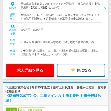
愛知県弥富市鎌島1-208-4 ※マイカー通勤可 【雇入れ直後】上記
事業所 【変更の範囲】会社の定…
勤務地
月給30万円～60万円※経験・年齢・能力を考慮して決定いたしま
す※試用期間無し ▼月収例土木施工管理技士2級保有者／…
給与
400万円～800万円
初年度
年収
勤務
8:00～17:00実働：8時間休憩時間：60分時間外労働有無：有
時間
# ◆休日* 週休2日制（土・日）* 祝日※繁忙期は土曜日、祝日は
休日
休暇
出勤になります（会社カレンダーに準…
求人詳細を見る
気になる
下里建設株式会社 | 昭和35年設立｜基本土日祝休み｜各種手当充実｜資格取
得支援あり
《愛知県弥富市》公共工事メインの【 施工管理 】※未経験歓
迎！
正社員
職種・業種未経験OK