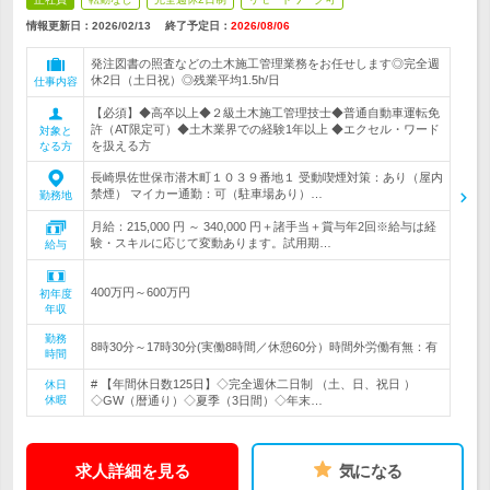
情報更新日：2026/02/13
終了予定日：
2026/08/06
発注図書の照査などの土木施工管理業務をお任せします◎完全週
休2日（土日祝）◎残業平均1.5h/日
仕事内容
【必須】◆高卒以上◆２級土木施工管理技士◆普通自動車運転免
許（AT限定可）◆土木業界での経験1年以上 ◆エクセル・ワード
対象と
を扱える方
なる方
長崎県佐世保市潜木町１０３９番地１ 受動喫煙対策：あり（屋内
禁煙） マイカー通勤：可（駐車場あり）…
勤務地
月給：215,000 円 ～ 340,000 円＋諸手当＋賞与年2回※給与は経
験・スキルに応じて変動あります。試用期…
給与
400万円～600万円
初年度
年収
勤務
8時30分～17時30分(実働8時間／休憩60分）時間外労働有無：有
時間
# 【年間休日数125日】◇完全週休二日制 （土、日、祝日 ）
休日
休暇
◇GW（暦通り）◇夏季（3日間）◇年末…
求人詳細を見る
気になる