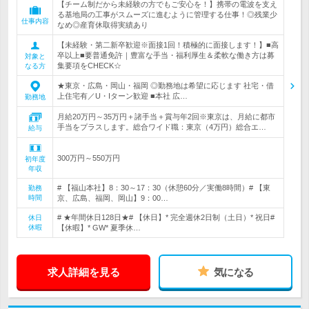
【チーム制だから未経験の方でもご安心を！】携帯の電波を支え
る基地局の工事がスムーズに進むように管理する仕事！◎残業少
仕事内容
なめ◎産育休取得実績あり
【未経験・第二新卒歓迎※面接1回！積極的に面接します！】■高
卒以上■要普通免許｜豊富な手当・福利厚生＆柔軟な働き方は募
対象と
集要項をCHECK☆
なる方
★東京・広島・岡山・福岡 ◎勤務地は希望に応じます 社宅・借
上住宅有／U・Iターン歓迎 ■本社 広…
勤務地
月給20万円～35万円＋諸手当＋賞与年2回※東京は、月給に都市
手当をプラスします。総合ワイド職：東京（4万円）総合エ…
給与
300万円～550万円
初年度
年収
# 【福山本社】8：30～17：30（休憩60分／実働8時間）# 【東
勤務
時間
京、広島、福岡、岡山】9：00…
# ★年間休日128日★# 【休日】* 完全週休2日制（土日）* 祝日#
休日
休暇
【休暇】* GW* 夏季休…
求人詳細を見る
気になる