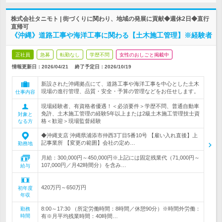
株式会社タニモト | 街づくりに関わり、地域の発展に貢献◆週休2日◆直行
直帰可
《沖縄》道路工事や海洋工事に関わる【土木施工管理】※経験者
正社員
急募
転勤なし
学歴不問
女性のおしごと掲載中
情報更新日：2026/04/21
終了予定日：
2026/10/19
新設された沖縄拠点にて、道路工事や海洋工事を中心とした土木
現場の進行管理、品質・安全・予算の管理などをお任せします。
仕事内容
現場経験者、有資格者優遇！＜必須要件＞学歴不問、普通自動車
免許、土木施工管理の経験5年以上または2級土木施工管理技士資
対象と
格＜歓迎＞現場監督経験
なる方
◆沖縄支店 沖縄県浦添市仲西3丁目5番10号 【雇い入れ直後】上
記事業所 【変更の範囲】会社の定め…
勤務地
月給：300,000円～450,000円※上記には固定残業代（71,000円～
107,000円／月42時間分）を含み…
給与
420万円～650万円
初年度
年収
8:00～17:30 （所定労働時間：8時間／休憩90分）※時間外労働：
勤務
時間
有※月平均残業時間：40時間…