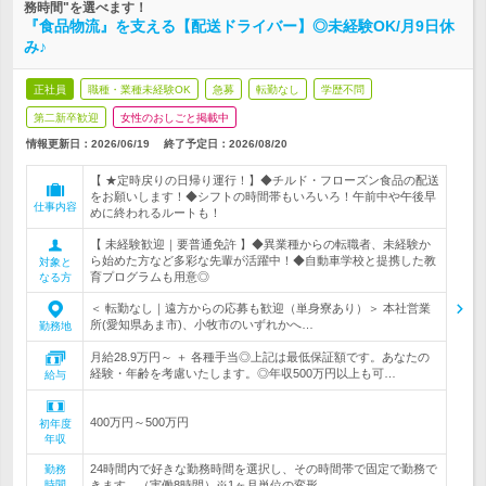
務時間"を選べます！
『食品物流』を支える【配送ドライバー】◎未経験OK/月9日休
み♪
正社員
職種・業種未経験OK
急募
転勤なし
学歴不問
第二新卒歓迎
女性のおしごと掲載中
情報更新日：2026/06/19
終了予定日：
2026/08/20
【 ★定時戻りの日帰り運行！】◆チルド・フローズン食品の配送
をお願いします！◆シフトの時間帯もいろいろ！午前中や午後早
仕事内容
めに終われるルートも！
【 未経験歓迎｜要普通免許 】◆異業種からの転職者、未経験か
ら始めた方など多彩な先輩が活躍中！◆自動車学校と提携した教
対象と
育プログラムも用意◎
なる方
＜ 転勤なし｜遠方からの応募も歓迎（単身寮あり）＞ 本社営業
所(愛知県あま市)、小牧市のいずれかへ…
勤務地
月給28.9万円～ ＋ 各種手当◎上記は最低保証額です。あなたの
経験・年齢を考慮いたします。◎年収500万円以上も可…
給与
400万円～500万円
初年度
年収
24時間内で好きな勤務時間を選択し、その時間帯で固定で勤務で
勤務
時間
きます。（実働8時間）※1ヶ月単位の変形…