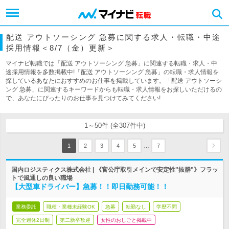
配送 アウトソーシング 急募に関する求人・転職・中途
採用情報＜8/7（金）更新＞
マイナビ転職では「配送 アウトソーシング 急募」に関連する転職・求人・中
途採用情報を多数掲載中!「配送 アウトソーシング 急募」の転職・求人情報を
探しているあなたにおすすめのお仕事を掲載しています。「配送 アウトソーシ
ング 急募」に関連するキーワードからも転職・求人情報をお探しいただけるの
で、あなたにぴったりのお仕事を見つけてみてください!
1～50件 (全307件中)
…
1
2
3
4
5
7
国内ロジスティクス株式会社 | 《官公庁取引メインで安定性"抜群"》フラッ
トで風通しの良い職場
【大型車ドライバー】急募！！即日勤務可能！！
業務委託
職種・業種未経験OK
急募
転勤なし
学歴不問
完全週休2日制
第二新卒歓迎
女性のおしごと掲載中