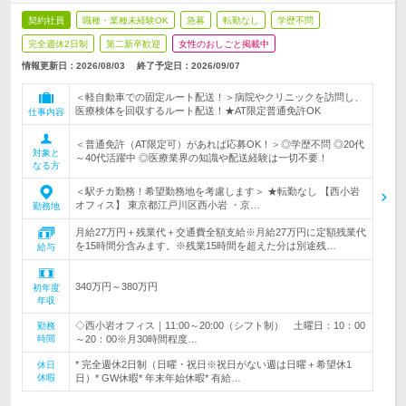
契約社員
職種・業種未経験OK
急募
転勤なし
学歴不問
完全週休2日制
第二新卒歓迎
女性のおしごと掲載中
情報更新日：2026/08/03
終了予定日：
2026/09/07
＜軽自動車での固定ルート配送！＞病院やクリニックを訪問し、
医療検体を回収するルート配送！★AT限定普通免許OK
仕事内容
＜普通免許（AT限定可）があれば応募OK！＞◎学歴不問 ◎20代
対象と
～40代活躍中 ◎医療業界の知識や配送経験は一切不要！
なる方
＜駅チカ勤務！希望勤務地を考慮します＞ ★転勤なし 【西小岩
オフィス】 東京都江戸川区西小岩 ・京…
勤務地
月給27万円＋残業代＋交通費全額支給※月給27万円に定額残業代
を15時間分含みます。※残業15時間を超えた分は別途残…
給与
340万円～380万円
初年度
年収
◇西小岩オフィス｜11:00～20:00（シフト制） 土曜日：10：00
勤務
時間
～20：00※月30時間程度…
* 完全週休2日制（日曜・祝日※祝日がない週は日曜＋希望休1
休日
休暇
日）* GW休暇* 年末年始休暇* 有給…