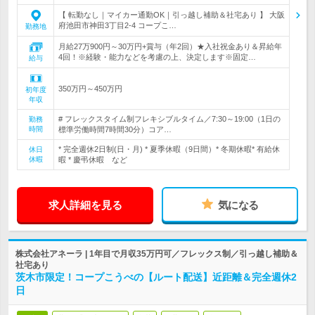
【 転勤なし｜マイカー通勤OK｜引っ越し補助＆社宅あり 】 大阪
府池田市神田3丁目2-4 コープこ…
勤務地
月給27万900円～30万円+賞与（年2回）★入社祝金あり＆昇給年
4回！※経験・能力などを考慮の上、決定します※固定…
給与
350万円～450万円
初年度
年収
# フレックスタイム制フレキシブルタイム／7:30～19:00（1日の
勤務
時間
標準労働時間7時間30分）コア…
* 完全週休2日制(日・月) * 夏季休暇（9日間）* 冬期休暇* 有給休
休日
休暇
暇 * 慶弔休暇 など
求人詳細を見る
気になる
株式会社アネーラ | 1年目で月収35万円可／フレックス制／引っ越し補助＆
社宅あり
茨木市限定！コープこうべの【ルート配送】近距離＆完全週休2
日