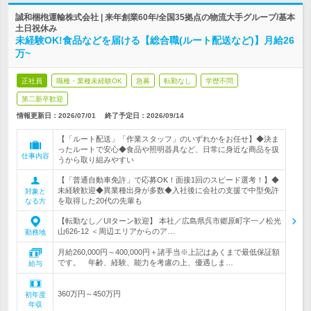
誠和梱枹運輸株式会社 | 来年創業60年/全国35拠点の物流大手グループ/基本
土日祝休み
未経験OK!食品などを届ける【総合職(ルート配送など)】月給26
万~
正社員
職種・業種未経験OK
急募
転勤なし
学歴不問
第二新卒歓迎
情報更新日：2026/07/01
終了予定日：
2026/09/14
【「ルート配送」「作業スタッフ」のいずれかをお任せ】◆決ま
ったルートで安心◆食品や照明器具など、日常に身近な商品を扱
仕事内容
うから取り組みやすい
【「普通自動車免許」で応募OK！面接1回のスピード選考！】◆
未経験歓迎◆異業種出身が多数◆入社後に会社の支援で中型免許
対象と
を取得した20代の先輩も
なる方
【転勤なし／UIターン歓迎】 本社／広島県呉市郷原町字一ノ松光
山626-12 ＜周辺エリアからのア…
勤務地
月給260,000円～400,000円＋諸手当※上記はあくまで最低保証額
です。 年齢、経験、能力を考慮の上、優遇しま…
給与
360万円～450万円
初年度
年収