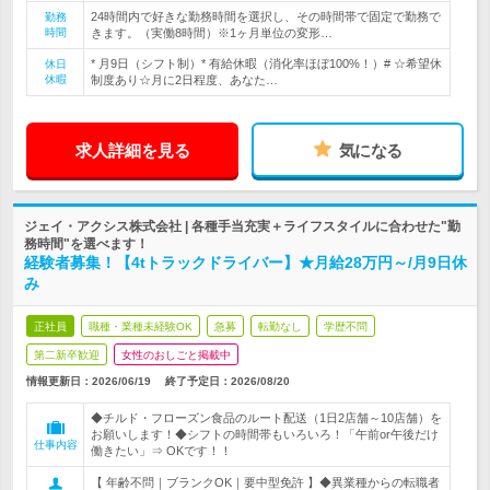
24時間内で好きな勤務時間を選択し、その時間帯で固定で勤務で
勤務
時間
きます。（実働8時間）※1ヶ月単位の変形…
* 月9日（シフト制）* 有給休暇（消化率ほぼ100%！）# ☆希望休
休日
休暇
制度あり☆月に2日程度、あなた…
求人詳細を見る
気になる
ジェイ・アクシス株式会社 | 各種手当充実＋ライフスタイルに合わせた"勤
務時間"を選べます！
経験者募集！【4tトラックドライバー】★月給28万円～/月9日休
み
正社員
職種・業種未経験OK
急募
転勤なし
学歴不問
第二新卒歓迎
女性のおしごと掲載中
情報更新日：2026/06/19
終了予定日：
2026/08/20
◆チルド・フローズン食品のルート配送（1日2店舗～10店舗）を
お願いします！◆シフトの時間帯もいろいろ！「午前or午後だけ
仕事内容
働きたい」⇒ OKです！！
【 年齢不問｜ブランクOK｜要中型免許 】◆異業種からの転職者