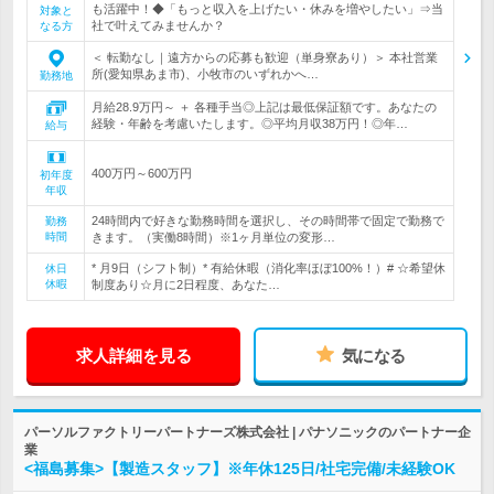
も活躍中！◆「もっと収入を上げたい・休みを増やしたい」⇒当
対象と
社で叶えてみませんか？
なる方
＜ 転勤なし｜遠方からの応募も歓迎（単身寮あり）＞ 本社営業
所(愛知県あま市)、小牧市のいずれかへ…
勤務地
月給28.9万円～ ＋ 各種手当◎上記は最低保証額です。あなたの
経験・年齢を考慮いたします。◎平均月収38万円！◎年…
給与
400万円～600万円
初年度
年収
24時間内で好きな勤務時間を選択し、その時間帯で固定で勤務で
勤務
時間
きます。（実働8時間）※1ヶ月単位の変形…
* 月9日（シフト制）* 有給休暇（消化率ほぼ100%！）# ☆希望休
休日
休暇
制度あり☆月に2日程度、あなた…
求人詳細を見る
気になる
パーソルファクトリーパートナーズ株式会社 | パナソニックのパートナー企
業
<福島募集>【製造スタッフ】※年休125日/社宅完備/未経験OK