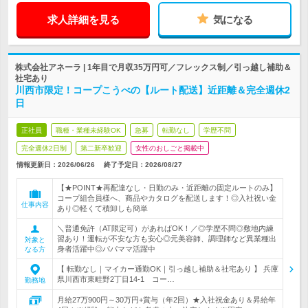
求人詳細を見る
気になる
株式会社アネーラ | 1年目で月収35万円可／フレックス制／引っ越し補助＆
社宅あり
川西市限定！コープこうべの【ルート配送】近距離＆完全週休2
日
正社員
職種・業種未経験OK
急募
転勤なし
学歴不問
完全週休2日制
第二新卒歓迎
女性のおしごと掲載中
情報更新日：2026/06/26
終了予定日：
2026/08/27
【★POINT★再配達なし・日勤のみ・近距離の固定ルートのみ】
コープ組合員様へ、商品やカタログを配送します！◎入社祝い金
仕事内容
あり◎軽くて積卸しも簡単
＼普通免許（AT限定可）があればOK！／◎学歴不問◎敷地内練
習あり！運転が不安な方も安心◎元美容師、調理師など異業種出
対象と
身者活躍中◎パパママ活躍中
なる方
【 転勤なし｜マイカー通勤OK｜引っ越し補助＆社宅あり 】 兵庫
県川西市東畦野2丁目14-1 コー…
勤務地
月給27万900円～30万円+賞与（年2回）★入社祝金あり＆昇給年