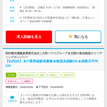
年収
# 《2交替制》【A勤】8:30～17:30（実働8時間／休憩60分）【B
勤務
時間
勤】20:30～05:30…
# 【年間休日139日＆大型連休年3回あり】* 4勤2休（工場カレン
休日
休暇
ダー）* 有給休暇* GW休暇*…
求人詳細を見る
気になる
若松梱包運輸倉庫株式会社 | 大和ハウスグループ★北陸の食品物流のリーデ
ィングカンパニー
【社内SE】★IT業界経験者募集★物流未経験OK★残業月平均
10h
正社員
業種未経験OK
急募
転勤なし
学歴不問
女性のおしごと掲載中
情報更新日：2026/03/06
終了予定日：
2026/09/03
【システム開発やIT戦略の立案にも関われます◎】北陸3県にお
ける「食品共同配送」を手がける当社での社内SEとしての業務全
仕事内容
般をお任せします！