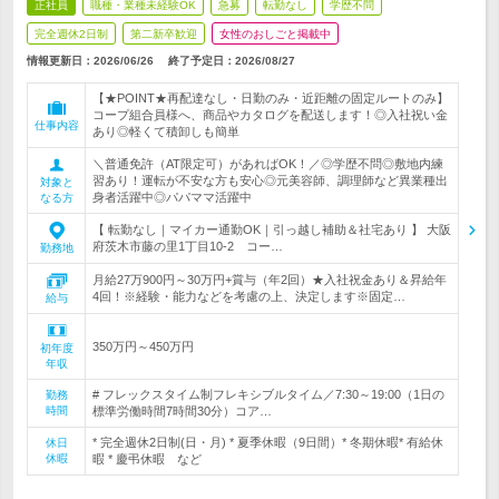
正社員
職種・業種未経験OK
急募
転勤なし
学歴不問
完全週休2日制
第二新卒歓迎
女性のおしごと掲載中
情報更新日：2026/06/26
終了予定日：
2026/08/27
【★POINT★再配達なし・日勤のみ・近距離の固定ルートのみ】
コープ組合員様へ、商品やカタログを配送します！◎入社祝い金
仕事内容
あり◎軽くて積卸しも簡単
＼普通免許（AT限定可）があればOK！／◎学歴不問◎敷地内練
習あり！運転が不安な方も安心◎元美容師、調理師など異業種出
対象と
身者活躍中◎パパママ活躍中
なる方
【 転勤なし｜マイカー通勤OK｜引っ越し補助＆社宅あり 】 大阪
府茨木市藤の里1丁目10-2 コー…
勤務地
月給27万900円～30万円+賞与（年2回）★入社祝金あり＆昇給年
4回！※経験・能力などを考慮の上、決定します※固定…
給与
350万円～450万円
初年度
年収
# フレックスタイム制フレキシブルタイム／7:30～19:00（1日の
勤務
時間
標準労働時間7時間30分）コア…
* 完全週休2日制(日・月) * 夏季休暇（9日間）* 冬期休暇* 有給休
休日
休暇
暇 * 慶弔休暇 など