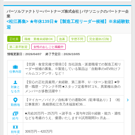
パーソルファクトリーパートナーズ株式会社 | パナソニックのパートナー企
業
<松江募集> ★年休139日★【製造工程リーダー候補】※未経験歓
迎
正社員
職種・業種未経験OK
急募
学歴不問
完全週休2日制
第二新卒歓迎
女性のおしごと掲載中
情報更新日：2026/04/07
終了予定日：
2026/10/05
【空調・食堂完備で環境◎】当社請負・派遣職場での製造工程リ
ーダー候補の募集。※製造している製品は「自動車のxEV向けフ
仕事内容
ィルムコンデンサ」など！
【安心の正社員雇用／未経験、第二新卒、U・Iターン歓迎】■学
歴・職歴・ブランク不問 ■スタッフ定着率97.1％。異業種出身の
対象と
メンバーが多数活躍中！
なる方
【マイカー／バイク／自転車での通勤OK（駐車場あり）】 《松
江事業所》 島根県松江市乃木福富町36…
勤務地
■月給20万円～25万円 ＋諸手当 ＋賞与年2回※経験・能力・適性
などを考慮のうえ、優遇いたします※試用期間3ヶ月あ…
給与
309万円～420万円
初年度