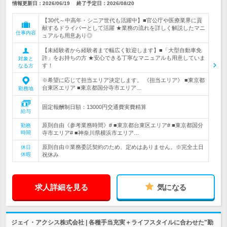
情報更新日：2026/06/19
終了予定日：
2026/08/20
【30代～中高年・シニア世代も活躍中】■官公庁や医療業界に貢
献するドライバーとして活躍 ★業務の流れを詳しく解説したマニ
仕事内容
ュアルも用意あり◎
【未経験者から経験者まで幅広く歓迎します】■「大型自動車免
許」をお持ちの方 ★安心できる丁寧なマニュアルも用意していま
対象と
す！
なる方
※希望に応じて担当エリア決定します。 《担当エリア》 ■東京都
台東区エリア ■東京都国分寺市エリア…
勤務地
固定報酬制日額：13000円交通費実費精算
給与
原則自由《参考業務時間》# ■東京都台東区エリア# ■東京都国分
勤務
時間
寺市エリア# ■神奈川県横浜市エリア…
原則自由※業務委託契約のため、定めはありません。※完全土日
休日
休暇
祝休み
求人詳細を見る
気になる
ジェイ・アクシス株式会社 | 各種手当充実＋ライフスタイルに合わせた"勤