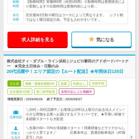
【勤務時間】実働8時間（休憩1時間）※勤務時間は業務状況によ
勤務
時間
り変動します※出勤時間は業務内容により前…
完全週休2日制※曜日はコースによって異なります。 シフト制
休日
休暇
ではなく曜日固定の為、予定も入れやすいです…
求人詳細を見る
気になる
株式会社ティ・ダブル・ライン浜松 | ジュピロ磐田のアドボードパートナ
ー ★完全土日休み・日勤のみ
20代活躍中！エリア固定の【ルート配送】★年間休日120日
正社員
職種・業種未経験OK
急募
転勤なし
学歴不問
完全週休2日制
第二新卒歓迎
女性のおしごと掲載中
情報更新日：2026/06/26
終了予定日：
2026/08/27
＼20代～30代活躍中／お客様は10年以上取引のある法人メイン！
小さな荷物を企業へお届けするドライバーです。★手厚い研修で
仕事内容
未経験スタートも大歓迎
＼先輩の60～70%が未経験スタート！同乗研修などでイチからし
っかりと育てます／ 応募条件は、普通自動車免許（AT限
対象と
定可）のみ
なる方