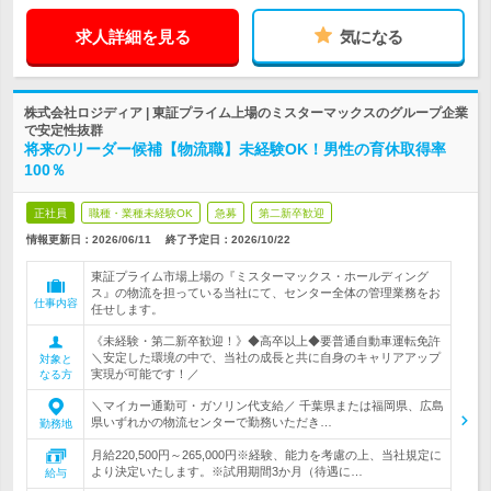
求人詳細を見る
気になる
株式会社ロジディア | 東証プライム上場のミスターマックスのグループ企業
で安定性抜群
将来のリーダー候補【物流職】未経験OK！男性の育休取得率
100％
正社員
職種・業種未経験OK
急募
第二新卒歓迎
情報更新日：2026/06/11
終了予定日：
2026/10/22
東証プライム市場上場の『ミスターマックス・ホールディング
ス』の物流を担っている当社にて、センター全体の管理業務をお
仕事内容
任せします。
《未経験・第二新卒歓迎！》◆高卒以上◆要普通自動車運転免許
＼安定した環境の中で、当社の成長と共に自身のキャリアアップ
対象と
実現が可能です！／
なる方
＼マイカー通勤可・ガソリン代支給／ 千葉県または福岡県、広島
県いずれかの物流センターで勤務いただき…
勤務地
月給220,500円～265,000円※経験、能力を考慮の上、当社規定に
より決定いたします。※試用期間3か月（待遇に…
給与