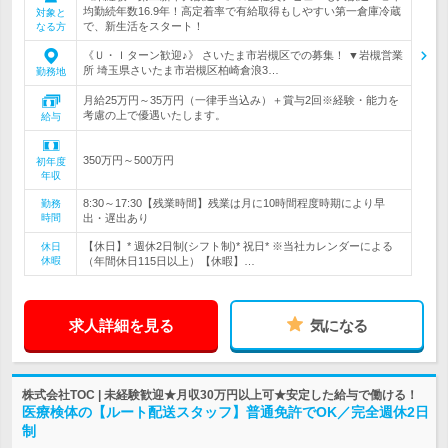
均勤続年数16.9年！高定着率で有給取得もしやすい第一倉庫冷蔵
対象と
で、新生活をスタート！
なる方
《Ｕ・Ｉターン歓迎♪》 さいたま市岩槻区での募集！ ▼岩槻営業
所 埼玉県さいたま市岩槻区柏崎倉浪3…
勤務地
月給25万円～35万円（一律手当込み）＋賞与2回※経験・能力を
考慮の上で優遇いたします。
給与
350万円～500万円
初年度
年収
8:30～17:30【残業時間】残業は月に10時間程度時期により早
勤務
時間
出・遅出あり
【休日】* 週休2日制(シフト制)* 祝日* ※当社カレンダーによる
休日
休暇
（年間休日115日以上）【休暇】…
求人詳細を見る
気になる
株式会社TOC | 未経験歓迎★月収30万円以上可★安定した給与で働ける！
医療検体の【ルート配送スタッフ】普通免許でOK／完全週休2日
制