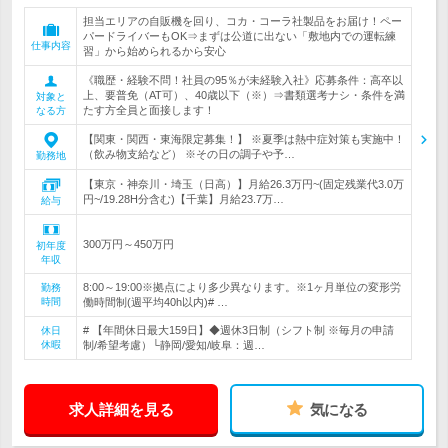
担当エリアの自販機を回り、コカ・コーラ社製品をお届け！ペー
パードライバーもOK⇒まずは公道に出ない「敷地内での運転練
仕事内容
習」から始められるから安心
《職歴・経験不問！社員の95％が未経験入社》応募条件：高卒以
上、要普免（AT可）、40歳以下（※）⇒書類選考ナシ・条件を満
対象と
たす方全員と面接します！
なる方
【関東・関西・東海限定募集！】 ※夏季は熱中症対策も実施中！
（飲み物支給など） ※その日の調子や予…
勤務地
【東京・神奈川・埼玉（日高）】月給26.3万円~(固定残業代3.0万
円~/19.28H分含む)【千葉】月給23.7万…
給与
300万円～450万円
初年度
年収
8:00～19:00※拠点により多少異なります。※1ヶ月単位の変形労
勤務
時間
働時間制(週平均40h以内)# …
# 【年間休日最大159日】◆週休3日制（シフト制 ※毎月の申請
休日
休暇
制/希望考慮）└静岡/愛知/岐阜：週…
求人詳細を見る
気になる