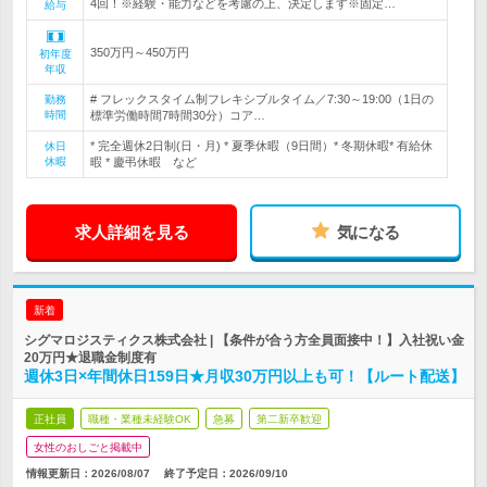
4回！※経験・能力などを考慮の上、決定します※固定…
給与
350万円～450万円
初年度
年収
# フレックスタイム制フレキシブルタイム／7:30～19:00（1日の
勤務
時間
標準労働時間7時間30分）コア…
* 完全週休2日制(日・月) * 夏季休暇（9日間）* 冬期休暇* 有給休
休日
休暇
暇 * 慶弔休暇 など
求人詳細を見る
気になる
新着
シグマロジスティクス株式会社 | 【条件が合う方全員面接中！】入社祝い金
20万円★退職金制度有
週休3日×年間休日159日★月収30万円以上も可！【ルート配送】
正社員
職種・業種未経験OK
急募
第二新卒歓迎
女性のおしごと掲載中
情報更新日：2026/08/07
終了予定日：
2026/09/10