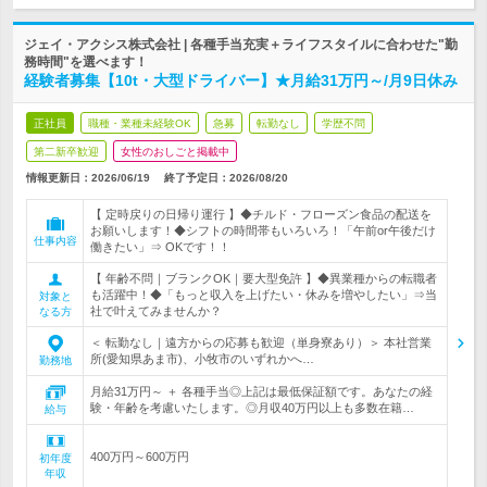
ジェイ・アクシス株式会社 | 各種手当充実＋ライフスタイルに合わせた"勤
務時間"を選べます！
経験者募集【10t・大型ドライバー】★月給31万円～/月9日休み
正社員
職種・業種未経験OK
急募
転勤なし
学歴不問
第二新卒歓迎
女性のおしごと掲載中
情報更新日：2026/06/19
終了予定日：
2026/08/20
【 定時戻りの日帰り運行 】◆チルド・フローズン食品の配送を
お願いします！◆シフトの時間帯もいろいろ！「午前or午後だけ
仕事内容
働きたい」⇒ OKです！！
【 年齢不問｜ブランクOK｜要大型免許 】◆異業種からの転職者
も活躍中！◆「もっと収入を上げたい・休みを増やしたい」⇒当
対象と
社で叶えてみませんか？
なる方
＜ 転勤なし｜遠方からの応募も歓迎（単身寮あり）＞ 本社営業
所(愛知県あま市)、小牧市のいずれかへ…
勤務地
月給31万円～ ＋ 各種手当◎上記は最低保証額です。あなたの経
験・年齢を考慮いたします。◎月収40万円以上も多数在籍…
給与
400万円～600万円
初年度
年収