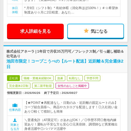
* 月9日（シフト制）* 有給休暇（消化率ほぼ100%！）# ☆希望休
休日
休暇
制度あり☆月に2日程度、あなた…
求人詳細を見る
気になる
株式会社アネーラ | 1年目で月収35万円可／フレックス制／引っ越し補助＆
社宅あり
池田市限定！コープこうべの【ルート配送】近距離＆完全週休2
日
正社員
職種・業種未経験OK
急募
転勤なし
学歴不問
完全週休2日制
第二新卒歓迎
女性のおしごと掲載中
情報更新日：2026/06/26
終了予定日：
2026/08/27
【★POINT★再配達なし・日勤のみ・近距離の固定ルートのみ】
コープ組合員様へ、商品やカタログを配送します！◎入社祝い金
仕事内容
あり◎軽くて積卸しも簡単
＼普通免許（AT限定可）があればOK！／◎学歴不問◎敷地内練
習あり！運転が不安な方も安心◎元美容師、調理師など異業種出
対象と
身者活躍中◎パパママ活躍中
なる方