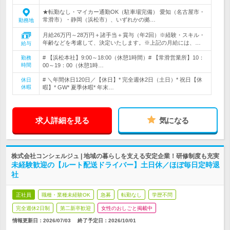
★転勤なし・マイカー通勤OK（駐車場完備） 愛知（名古屋市・
常滑市）・静岡（浜松市）、いずれかの拠…
勤務地
月給26万円～28万円＋諸手当＋賞与（年2回）※経験・スキル・
年齢などを考慮して、決定いたします。※上記の月給には、…
給与
# 【浜松本社】9:00～18:00（休憩1時間）# 【常滑営業所】10：
勤務
時間
00～19：00（休憩1時…
# ＼年間休日120日／【休日】* 完全週休2日（土日）* 祝日【休
休日
休暇
暇】* GW* 夏季休暇* 年末…
求人詳細を見る
気になる
株式会社コンシェルジュ | 地域の暮らしを支える安定企業！研修制度も充実
未経験歓迎の【ルート配送ドライバー】土日休／ほぼ毎日定時退
社
正社員
職種・業種未経験OK
急募
転勤なし
学歴不問
完全週休2日制
第二新卒歓迎
女性のおしごと掲載中
情報更新日：2026/07/03
終了予定日：
2026/10/01