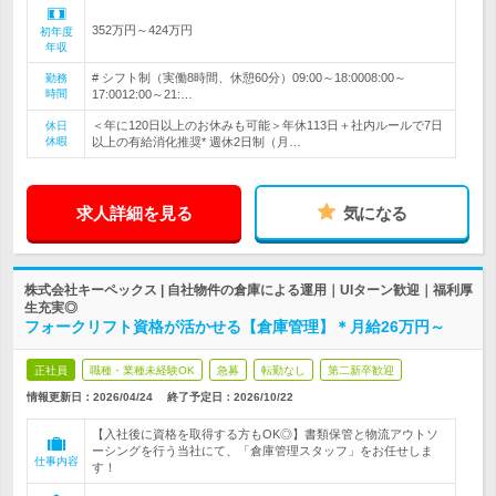
352万円～424万円
初年度
年収
# シフト制（実働8時間、休憩60分）09:00～18:0008:00～
勤務
時間
17:0012:00～21:…
＜年に120日以上のお休みも可能＞年休113日＋社内ルールで7日
休日
休暇
以上の有給消化推奨* 週休2日制（月…
求人詳細を見る
気になる
株式会社キーペックス | 自社物件の倉庫による運用｜UIターン歓迎｜福利厚
生充実◎
フォークリフト資格が活かせる【倉庫管理】＊月給26万円～
正社員
職種・業種未経験OK
急募
転勤なし
第二新卒歓迎
情報更新日：2026/04/24
終了予定日：
2026/10/22
【入社後に資格を取得する方もOK◎】書類保管と物流アウトソ
ーシングを行う当社にて、「倉庫管理スタッフ」をお任せしま
仕事内容
す！