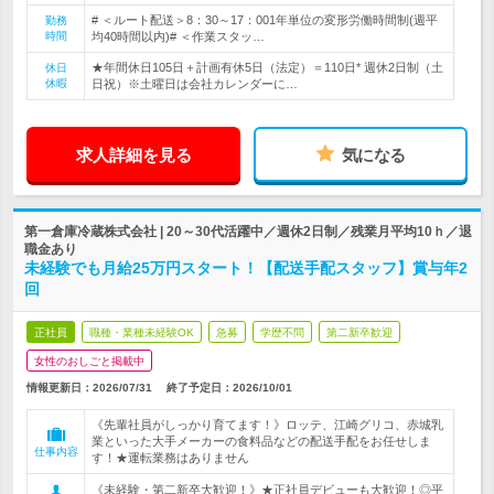
# ＜ルート配送＞8：30～17：001年単位の変形労働時間制(週平
勤務
時間
均40時間以内)# ＜作業スタッ…
★年間休日105日＋計画有休5日（法定）＝110日* 週休2日制（土
休日
休暇
日祝）※土曜日は会社カレンダーに…
求人詳細を見る
気になる
第一倉庫冷蔵株式会社 | 20～30代活躍中／週休2日制／残業月平均10ｈ／退
職金あり
未経験でも月給25万円スタート！【配送手配スタッフ】賞与年2
回
正社員
職種・業種未経験OK
急募
学歴不問
第二新卒歓迎
女性のおしごと掲載中
情報更新日：2026/07/31
終了予定日：
2026/10/01
《先輩社員がしっかり育てます！》ロッテ、江崎グリコ、赤城乳
業といった大手メーカーの食料品などの配送手配をお任せしま
仕事内容
す！★運転業務はありません
《未経験・第二新卒大歓迎！》★正社員デビューも大歓迎！◎平