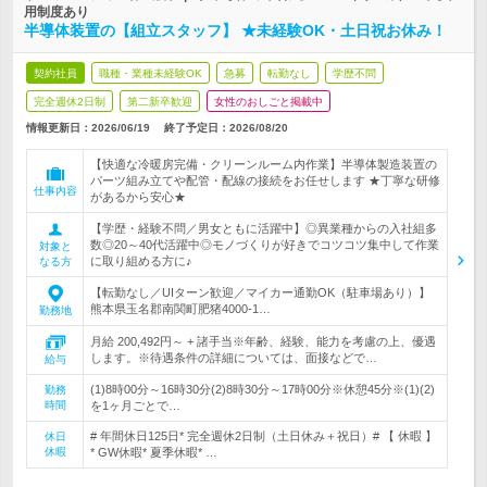
用制度あり
半導体装置の【組立スタッフ】 ★未経験OK・土日祝お休み！
契約社員
職種・業種未経験OK
急募
転勤なし
学歴不問
完全週休2日制
第二新卒歓迎
女性のおしごと掲載中
情報更新日：2026/06/19
終了予定日：
2026/08/20
【快適な冷暖房完備・クリーンルーム内作業】半導体製造装置の
パーツ組み立てや配管・配線の接続をお任せします ★丁寧な研修
仕事内容
があるから安心★
【学歴・経験不問／男女ともに活躍中】◎異業種からの入社組多
数◎20～40代活躍中◎モノづくりが好きでコツコツ集中して作業
対象と
に取り組める方に♪
なる方
【転勤なし／UIターン歓迎／マイカー通勤OK（駐車場あり）】
熊本県玉名郡南関町肥猪4000-1…
勤務地
月給 200,492円～ + 諸手当※年齢、経験、能力を考慮の上、優遇
します。※待遇条件の詳細については、面接などで…
給与
(1)8時00分～16時30分(2)8時30分～17時00分※休憩45分※(1)(2)
勤務
時間
を1ヶ月ごとで…
# 年間休日125日* 完全週休2日制（土日休み＋祝日）# 【 休暇 】
休日
休暇
* GW休暇* 夏季休暇* …