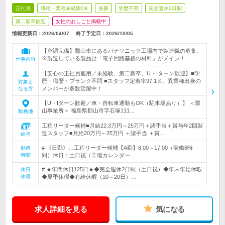
正社員
職種・業種未経験OK
急募
学歴不問
完全週休2日制
第二新卒歓迎
女性のおしごと掲載中
情報更新日：2026/04/07
終了予定日：
2026/10/05
【空調完備】郡山市にあるパナソニック工場内で製造職の募集。
※製造している製品は「電子回路基板の材料」がメイン！
仕事内容
【安心の正社員雇用／未経験、第二新卒、U・Iターン歓迎】■学
歴・職歴・ブランク不問 ■スタッフ定着率97.1％。異業種出身の
対象と
メンバーが多数活躍中！
なる方
【U・Iターン歓迎／車・自転車通勤もOK（駐車場あり）】 ＜郡
山事業所＞ 福島県郡山市字石塚111…
勤務地
工程リーダー候補■月給22.3万円～25万円＋諸手当＋賞与年2回製
造スタッフ■月給20万円～25万円 ＋諸手当 ＋賞…
給与
# 《日勤》…工程リーダー候補【A勤】8:00～17:00（実働8時
勤務
時間
間）休日：土日祝（工場カレンダー…
# ★年間休日125日★◆完全週休2日制（土日祝）◆年末年始休暇
休日
休暇
◆夏季休暇◆有給休暇（10～20日）…
求人詳細を見る
気になる