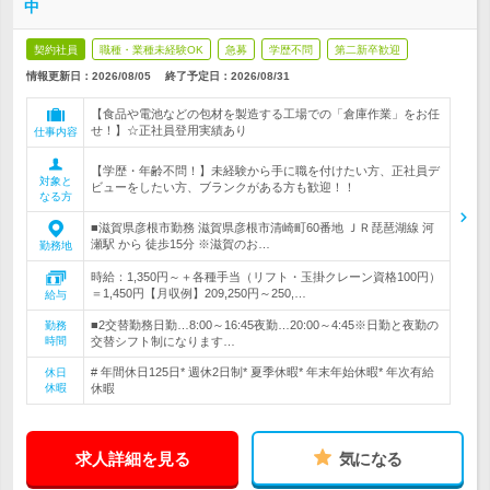
中
契約社員
職種・業種未経験OK
急募
学歴不問
第二新卒歓迎
情報更新日：2026/08/05
終了予定日：
2026/08/31
【食品や電池などの包材を製造する工場での「倉庫作業」をお任
せ！】☆正社員登用実績あり
仕事内容
【学歴・年齢不問！】未経験から手に職を付けたい方、正社員デ
対象と
ビューをしたい方、ブランクがある方も歓迎！！
なる方
■滋賀県彦根市勤務 滋賀県彦根市清崎町60番地 ＪＲ琵琶湖線 河
瀬駅 から 徒歩15分 ※滋賀のお…
勤務地
時給：1,350円～＋各種手当（リフト・玉掛クレーン資格100円）
＝1,450円【月収例】209,250円～250,…
給与
■2交替勤務日勤…8:00～16:45夜勤…20:00～4:45※日勤と夜勤の
勤務
時間
交替シフト制になります…
# 年間休日125日* 週休2日制* 夏季休暇* 年末年始休暇* 年次有給
休日
休暇
休暇
求人詳細を見る
気になる