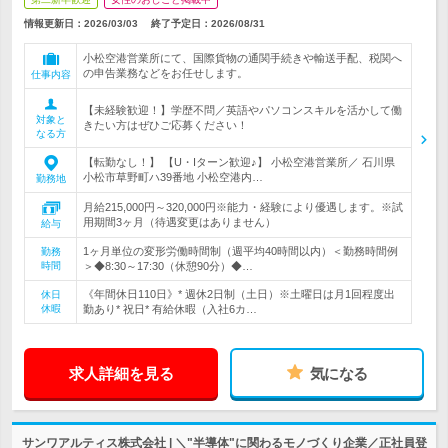
情報更新日：2026/03/03
終了予定日：
2026/08/31
小松空港営業所にて、国際貨物の通関手続きや輸送手配、税関へ
の申告業務などをお任せします。
仕事内容
【未経験歓迎！】学歴不問／英語やパソコンスキルを活かして働
対象と
きたい方はぜひご応募ください！
なる方
【転勤なし！】 【U・Iターン歓迎♪】 小松空港営業所／ 石川県
小松市草野町ハ39番地 小松空港内…
勤務地
月給215,000円～320,000円※能力・経験により優遇します。※試
用期間3ヶ月（待遇変更はありません）
給与
1ヶ月単位の変形労働時間制（週平均40時間以内）＜勤務時間例
勤務
時間
＞◆8:30～17:30（休憩90分）◆…
《年間休日110日》* 週休2日制（土日）※土曜日は月1回程度出
休日
休暇
勤あり* 祝日* 有給休暇（入社6カ…
求人詳細を見る
気になる
サンワアルティス株式会社 | ＼"半導体"に関わるモノづくり企業／正社員登