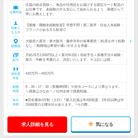
生協の組合員様へ、食品や日用品をお届けする固定ルート配送の
お仕事です。未経験の方も安心して始められるよう、基礎から丁
仕事内容
寧にお教えします。
【業種・職種未経験歓迎】学歴不問！第二新卒・社会人未経験・
対象と
ブランクがある方も歓迎◎
なる方
大阪府八尾市・東大阪市・藤井寺市の各事業所 ◇転居を伴う転勤
なし ◇勤務地は希望や通いやすさを考慮…
勤務地
月給29万3,000円以上＋賞与年2回＋供給手当＋各種手当※経験・
能力・年齢を考慮の上、決定いたします。※上記には固…
給与
420万円～450万円
初年度
年収
8：30～17：30（実働8時間）※担当コースにより異なります。
勤務
時間
＼残業は少なめ！／社内全体で残業削減…
■完全週休2日制（土日）└新入社員は年4回程度、2年目以降は年
休日
休暇
2回程度の土曜出社があります。└その際…
求人詳細を見る
気になる