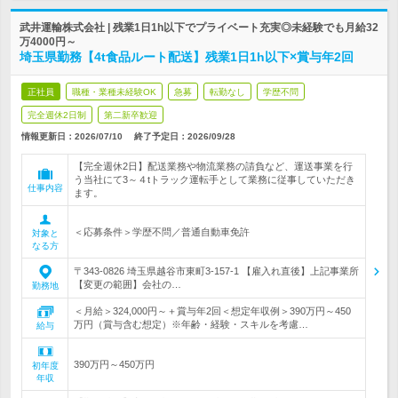
武井運輸株式会社 | 残業1日1h以下でプライベート充実◎未経験でも月給32
万4000円～
埼玉県勤務【4t食品ルート配送】残業1日1h以下×賞与年2回
正社員
職種・業種未経験OK
急募
転勤なし
学歴不問
完全週休2日制
第二新卒歓迎
情報更新日：2026/07/10
終了予定日：
2026/09/28
【完全週休2日】配送業務や物流業務の請負など、運送事業を行
う当社にて3～４tトラック運転手として業務に従事していただき
仕事内容
ます。
＜応募条件＞学歴不問／普通自動車免許
対象と
なる方
〒343-0826 埼玉県越谷市東町3-157-1 【雇入れ直後】上記事業所
【変更の範囲】会社の…
勤務地
＜月給＞324,000円～＋賞与年2回＜想定年収例＞390万円～450
万円（賞与含む想定）※年齢・経験・スキルを考慮…
給与
390万円～450万円
初年度
年収