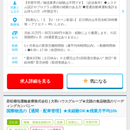
【学歴不問／物流業界の経験は不問です】《必須条件》◆システ
ム設計やプログラム開発の経験のある方 ◆普通自動車運転免許を
対象と
お持ちの方（AT限定可）
なる方
【転勤なし！】 【U・Iターン歓迎♪】 石川県白山市宮永町2848番
地 ＜アクセス＞ IRいしかわ…
勤務地
月給 21万円～35万3,000円※能力・経験により優遇します。※試
用期間3ヶ月（待遇変更はありません）
給与
1ヶ月単位の変形労働時間制（週平均40時間以内）＜勤務時間例
勤務
時間
＞◆8:30～17:30（休憩90分）※…
* 週休2日制（土日休み）※土曜日は月1回程度出勤あり* 祝日* 有
休日
休暇
給休暇* 育児休暇（取得実績あり…
求人詳細を見る
気になる
若松梱包運輸倉庫株式会社 | 大和ハウスグループ★北陸の食品物流のリーデ
ィングカンパニー
国際物流の【通関・配車管理】★未経験OK★残業月平均10h
正社員
職種・業種未経験OK
急募
転勤なし
学歴不問
第二新卒歓迎
女性のおしごと掲載中