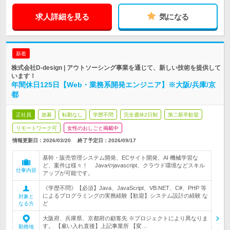
求人詳細を見る
気になる
新着
株式会社D-design | アウトソーシング事業を通じて、新しい技術を提供して
います！
年間休日125日【Web・業務系開発エンジニア】※大阪/兵庫/京
都
正社員
急募
転勤なし
学歴不問
完全週休2日制
第二新卒歓迎
リモートワーク可
女性のおしごと掲載中
情報更新日：2026/03/20
終了予定日：
2026/09/17
基幹・販売管理システム開発、ECサイト開発、AI 機械学習な
ど、案件は様々！ Javaやjavascript、クラウド環境などスキル
仕事内容
アップが可能です。
《学歴不問》【必須】Java、JavaScript、VB.NET、C#、PHP 等
によるプログラミングの実務経験【歓迎】システム設計の経験 な
対象と
ど
なる方
大阪府、兵庫県、京都府の顧客先 ※プロジェクトにより異なりま
す。 【雇い入れ直後】上記事業所 【変…
勤務地