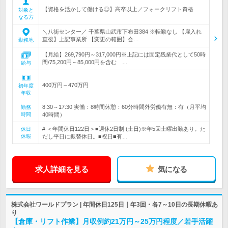
【資格を活かして働ける◎】高卒以上／フォークリフト資格
対象と
なる方
＼八街センター／ 千葉県山武市下布田384 ※転勤なし 【雇入れ
直後】上記事業所 【変更の範囲】会…
勤務地
【月給】269,790円～317,000円※上記には固定残業代として50時
間/75,200円～85,000円を含む …
給与
400万円～470万円
初年度
年収
8:30～17:30 実働：8時間休憩：60分時間外労働有無：有（月平均
勤務
時間
40時間）
# ＜年間休日122日＞■週休2日制 (土日)※年5回土曜出勤あり。た
休日
休暇
だし平日に振替休日。■祝日■有…
求人詳細を見る
気になる
株式会社ワールドプラン | 年間休日125日｜年3回・各7～10日の長期休暇あ
り
【倉庫・リフト作業】月収例約21万円～25万円程度／若手活躍