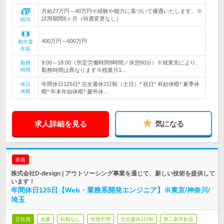
月給27万円～40万円※経験や能力に基づいて優遇いたします。※
試用期間6ヶ月（待遇変更なし）
給与
400万円～600万円
初年度
年収
9:00～18:00（所定労働時間8時間／休憩60分）※就業先により、
勤務
時間
勤務時間は異なります※残業月1…
年間休日125日* 完全週休2日制（土日）* 祝日* 有給休暇* 夏季休
休日
休暇
暇* 年末年始休暇* 慶弔休…
求人詳細を見る
気になる
新着
株式会社D-design | アウトソーシング事業を通じて、新しい技術を提供して
います！
年間休日125日【Web・業務系開発エンジニア】※東京/神奈川/
埼玉
正社員
急募
転勤なし
学歴不問
完全週休2日制
第二新卒歓迎