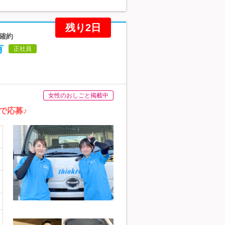
残り2日
接確約
有
正社員
女性のおしごと掲載中
で応募♪