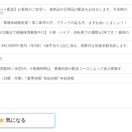
ート配送】お客様のご自宅へ、食料品や日用品の配送をお任せします。不在時の
◎
・業種未経験歓迎！第二新卒の方、ブランクのある方、まずお会いしましょう！
の2拠点で積極採用募集中◎】 ※車・バイク・自転車での通勤もOKです！ 最初の
0円～342,000円+賞与（年2回）+諸手当※上記に加え、残業代を別途全額支給します。
円
6:30（実動8h／休憩1h）※勤務時間は、業務内容や配送コースによって多少変動す…
制（日曜・月曜）* 夏季休暇* 有給休暇* 年始休暇
気になる