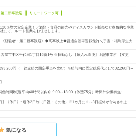
第二新卒歓迎
リモートワーク可
120％増の安定企業！／酒類・食品の卸売やディスカウント販売など多角的な事業
社にて、ルート営業をお任せします。
中！《経験者・第二新卒歓迎》◆高卒以上◆普通自動車運転免許＼手当・福利厚生大
名古屋市中区千代田1丁目16番1号 ※転勤なし 【雇入れ直後】上記事業所 【変更
円～293,260円（一律支給の固定手当を含む）※給与内に固定残業代として32,260円～
円
働時間制(週平均40時間以内)》9:00～18:00（休憩75分）時間外労働有無:…
07日】《休日》* 週休2日制（日祝・その他）※1カ月に２～3日振休が付与されま
気になる