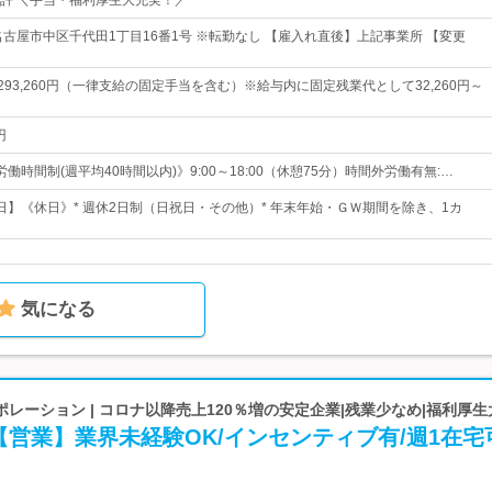
許 ＼手当・福利厚生大充実！／
名古屋市中区千代田1丁目16番1号 ※転勤なし 【雇入れ直後】上記事業所 【変更
円～293,260円（一律支給の固定手当を含む）※給与内に固定残業代として32,260円～
円
働時間制(週平均40時間以内)》9:00～18:00（休憩75分）時間外労働有無:…
7日】《休日》* 週休2日制（日祝日・その他）* 年末年始・ＧＷ期間を除き、1カ
気になる
レーション | コロナ以降売上120％増の安定企業|残業少なめ|福利厚
営業】業界未経験OK/インセンティブ有/週1在宅