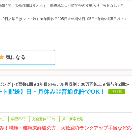
30※実働8時間※労働時間は変わらず、勤務地により時間帯の変動あり（夜勤なし）#
8～9日／曜日はシフト制）★年間休日105日※年間休日105日+有給休暇5日以上＝
気になる
ング | ≪面接1回★1年目のモデル月収例：30万円以上★賞与年2回≫
ート配送】日・月休み◎普通免許でOK！
正社員
なし
学歴不問
完全週休2日制
第二新卒歓迎
み！職種・業種未経験の方、大歓迎◎ランクアップ手当などの