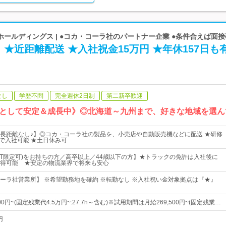
ールディングス | ●コカ・コーラ社のパートナー企業 ●条件合えば面
★近距離配送 ★入社祝金15万円 ★年休157日も
なし
学歴不問
完全週休2日制
第二新卒歓迎
として安定＆成長中》◎北海道～九州まで、好きな地域を選ん
長距離なし♪】◎コカ・コーラ社の製品を、小売店や自動販売機などに配送 ★研修
間で入社可能 ★土日休み可
AT限定可)をお持ちの方／高卒以上／44歳以下の方】★トラックの免許は入社後に
得可能 ★安定の物流業界で将来も安心
ーラ社営業所】 ※希望勤務地を確約 ※転勤なし ※入社祝い金対象拠点は『★』
00円~(固定残業代4.5万円~:27.7h～含む)※試用期間は月給269,500円~(固定残業…
円