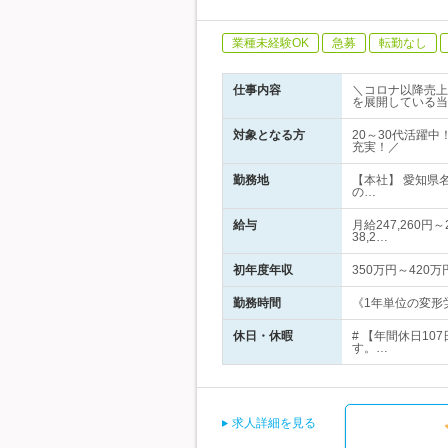
業種未経験OK
急募
転勤なし
仕事内容
＼コロナ以降売上
を展開している当
対象となる方
20～30代活躍
充実！／
勤務地
【本社】 愛知県
の…
給与
月給247,260
38,2…
初年度年収
350万円～420万
勤務時間
《1年単位の変形労
休日・休暇
# 【年間休日1
す。…
求人詳細を見る