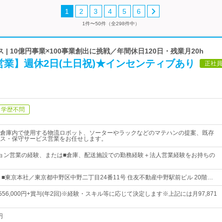
1
2
3
4
5
6
1件〜50件（全298件中）
| 10億円事業×100事業創出に挑戦／年間休日120日・残業月20h
業】週休2日(土日祝)★インセンティブあり
正社
学歴不問
倉庫内で使用する物流ロボット、ソーターやラックなどのマテハンの提案、既存
ス・保守サービス営業をお任せします。
ョン営業の経験、または■倉庫、配送施設での勤務経験＋法人営業経験をお持ちの
 ■東京本社／東京都中野区中野二丁目24番11号 住友不動産中野駅前ビル 20階…
～556,000円+賞与(年2回)※経験・スキル等に応じて決定します※上記には月97,871
円