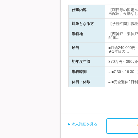
仕事内容
【曜日毎の固定ル
再配達、夜勤なし
対象となる方
【学歴不問】職種
勤務地
【西神戸・東神戸
配属…
給与
■月給240,00
★1年目の…
初年度年収
370万円～390万
勤務時間
# ■7:30～1
休日・休暇
# ■完全週休2日
求人詳細を見る