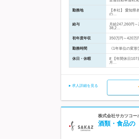
普通自動車運転免
勤務地
【本社】 愛知県
の…
給与
月給247,260
38,2…
初年度年収
350万円～420万
勤務時間
《1年単位の変形労
休日・休暇
# 【年間休日10
月…
求人詳細を見る
株式会社サカツコーポ
酒類・食品の【