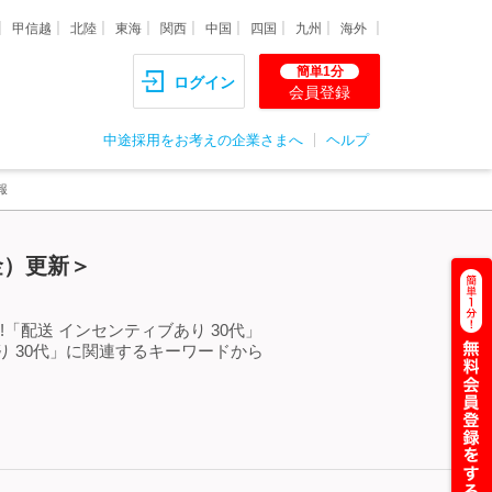
甲信越
北陸
東海
関西
中国
四国
九州
海外
簡単1分
ログイン
会員登録
中途採用をお考えの企業さまへ
ヘルプ
報
金）更新＞
「配送 インセンティブあり 30代」
 30代」に関連するキーワードから