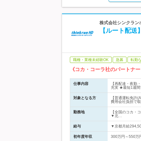
株式会社シンクランホ
【ルート配送】
職種・業種未経験OK
急募
転勤
《コカ・コーラ社のパートナー
仕事内容
【再配達・夜勤・
充実 ★最短1週
対象となる方
【普通運転免許(
費用会社負担で取
勤務地
【全国のコカ・コ
▼北…
給与
▼京都月給294,5
初年度年収
300万円～550万