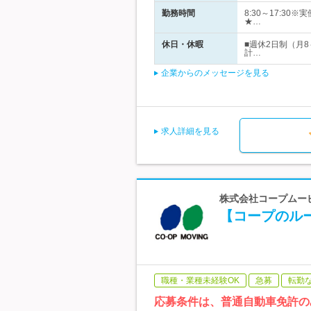
勤務時間
8:30～17:
★…
休日・休暇
■週休2日制（月
計…
企業からのメッセージを見る
求人詳細を見る
株式会社コープムービ
【コープのル
職種・業種未経験OK
急募
転勤
応募条件は、普通自動車免許の