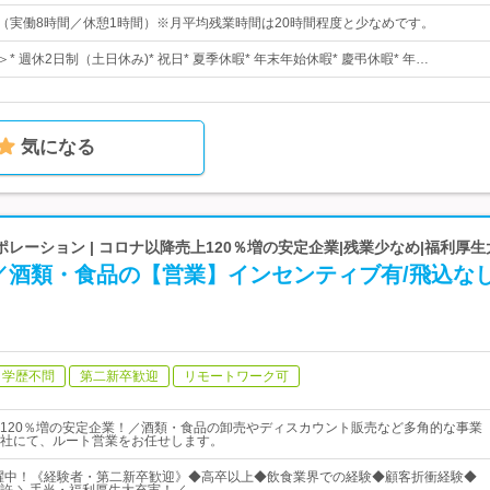
：00（実働8時間／休憩1時間）※月平均残業時間は20時間程度と少なめです。
* 週休2日制（土日休み)* 祝日* 夏季休暇* 年末年始休暇* 慶弔休暇* 年…
気になる
レーション | コロナ以降売上120％増の安定企業|残業少なめ|福利厚
／酒類・食品の【営業】インセンティブ有/飛込な
学歴不問
第二新卒歓迎
リモートワーク可
120％増の安定企業！／酒類・食品の卸売やディスカウント販売など多角的な事業
社にて、ルート営業をお任せします。
活躍中！《経験者・第二新卒歓迎》◆高卒以上◆飲食業界での経験◆顧客折衝経験◆