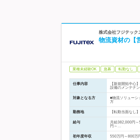
株式会社フジテックス 
物流資材の【営
業種未経験OK
急募
転勤なし
仕事内容
【新規開拓中心】
設備のメンテナン
対象となる方
■物流ソリューシ
方
勤務地
【転勤当面なし】
給与
月給382,000円
円～…
初年度年収
550万円～800万