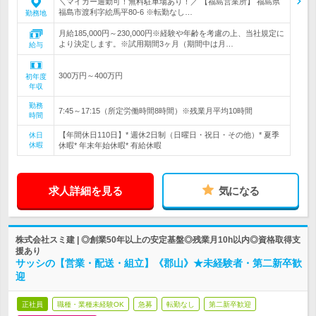
＼マイカー通勤可！無料駐車場あり！／ 【福島営業所】 福島県
福島市渡利字絵馬平80-6 ※転勤なし…
勤務地
月給185,000円～230,000円※経験や年齢を考慮の上、当社規定に
より決定します。※試用期間3ヶ月（期間中は月…
給与
300万円～400万円
初年度
年収
勤務
7:45～17:15（所定労働時間8時間）※残業月平均10時間
時間
【年間休日110日】* 週休2日制（日曜日・祝日・その他）* 夏季
休日
休暇
休暇* 年末年始休暇* 有給休暇
求人詳細を見る
気になる
株式会社スミ建 | ◎創業50年以上の安定基盤◎残業月10h以内◎資格取得支
援あり
サッシの【営業・配送・組立】《郡山》★未経験者・第二新卒歓
迎
正社員
職種・業種未経験OK
急募
転勤なし
第二新卒歓迎