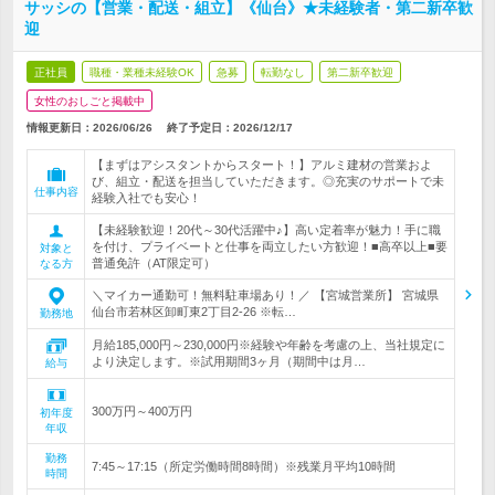
サッシの【営業・配送・組立】《仙台》★未経験者・第二新卒歓
迎
正社員
職種・業種未経験OK
急募
転勤なし
第二新卒歓迎
女性のおしごと掲載中
情報更新日：2026/06/26
終了予定日：
2026/12/17
【まずはアシスタントからスタート！】アルミ建材の営業およ
び、組立・配送を担当していただきます。◎充実のサポートで未
仕事内容
経験入社でも安心！
【未経験歓迎！20代～30代活躍中♪】高い定着率が魅力！手に職
を付け、プライベートと仕事を両立したい方歓迎！■高卒以上■要
対象と
普通免許（AT限定可）
なる方
＼マイカー通勤可！無料駐車場あり！／ 【宮城営業所】 宮城県
仙台市若林区卸町東2丁目2-26 ※転…
勤務地
月給185,000円～230,000円※経験や年齢を考慮の上、当社規定に
より決定します。※試用期間3ヶ月（期間中は月…
給与
300万円～400万円
初年度
年収
勤務
7:45～17:15（所定労働時間8時間）※残業月平均10時間
時間