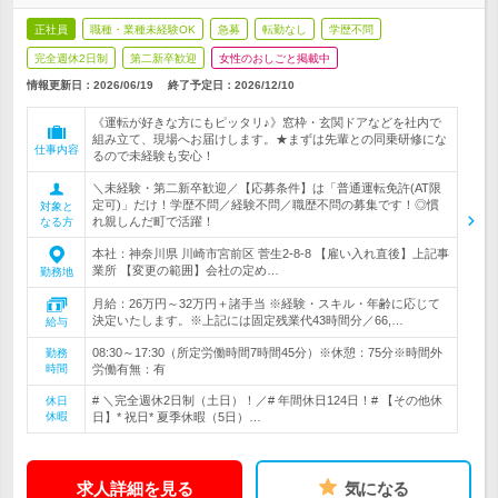
正社員
職種・業種未経験OK
急募
転勤なし
学歴不問
完全週休2日制
第二新卒歓迎
女性のおしごと掲載中
情報更新日：2026/06/19
終了予定日：
2026/12/10
《運転が好きな方にもピッタリ♪》窓枠・玄関ドアなどを社内で
組み立て、現場へお届けします。★まずは先輩との同乗研修にな
仕事内容
るので未経験も安心！
＼未経験・第二新卒歓迎／【応募条件】は「普通運転免許(AT限
定可)」だけ！学歴不問／経験不問／職歴不問の募集です！◎慣
対象と
れ親しんだ町で活躍！
なる方
本社：神奈川県 川崎市宮前区 菅生2-8-8 【雇い入れ直後】上記事
業所 【変更の範囲】会社の定め…
勤務地
月給：26万円～32万円＋諸手当 ※経験・スキル・年齢に応じて
決定いたします。※上記には固定残業代43時間分／66,…
給与
08:30～17:30（所定労働時間7時間45分）※休憩：75分※時間外
勤務
時間
労働有無：有
# ＼完全週休2日制（土日）！／# 年間休日124日！# 【その他休
休日
休暇
日】* 祝日* 夏季休暇（5日）…
求人詳細を見る
気になる