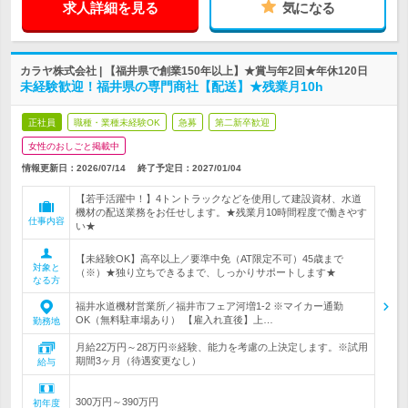
求人詳細を見る
気になる
カラヤ株式会社 | 【福井県で創業150年以上】★賞与年2回★年休120日
未経験歓迎！福井県の専門商社【配送】★残業月10h
正社員
職種・業種未経験OK
急募
第二新卒歓迎
女性のおしごと掲載中
情報更新日：2026/07/14
終了予定日：
2027/01/04
【若手活躍中！】4トントラックなどを使用して建設資材、水道
機材の配送業務をお任せします。★残業月10時間程度で働きやす
仕事内容
い★
【未経験OK】高卒以上／要準中免（AT限定不可）45歳まで
対象と
（※）★独り立ちできるまで、しっかりサポートします★
なる方
福井水道機材営業所／福井市フェア河増1-2 ※マイカー通勤
OK（無料駐車場あり） 【雇入れ直後】上…
勤務地
月給22万円～28万円※経験、能力を考慮の上決定します。※試用
期間3ヶ月（待遇変更なし）
給与
300万円～390万円
初年度