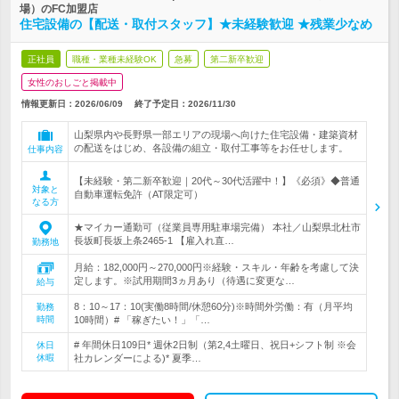
場）のFC加盟店
住宅設備の【配送・取付スタッフ】★未経験歓迎 ★残業少なめ
正社員
職種・業種未経験OK
急募
第二新卒歓迎
女性のおしごと掲載中
情報更新日：2026/06/09
終了予定日：
2026/11/30
山梨県内や長野県一部エリアの現場へ向けた住宅設備・建築資材
の配送をはじめ、各設備の組立・取付工事等をお任せします。
仕事内容
【未経験・第二新卒歓迎｜20代～30代活躍中！】《必須》◆普通
対象と
自動車運転免許（AT限定可）
なる方
★マイカー通勤可（従業員専用駐車場完備） 本社／山梨県北杜市
長坂町長坂上条2465-1 【雇入れ直…
勤務地
月給：182,000円～270,000円※経験・スキル・年齢を考慮して決
定します。※試用期間3ヵ月あり（待遇に変更な…
給与
8：10～17：10(実働8時間/休憩60分)※時間外労働：有（月平均
勤務
時間
10時間）# 「稼ぎたい！」「…
# 年間休日109日* 週休2日制（第2,4土曜日、祝日+シフト制 ※会
休日
休暇
社カレンダーによる)* 夏季…