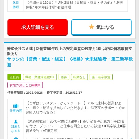
【年間休日110日】* 週休2日制（日曜日・祝日・その他）* 夏季
休日
休暇
休暇* 年末年始休暇* 有給休暇
求人詳細を見る
気になる
株式会社スミ建 | ◎創業50年以上の安定基盤◎残業月10h以内◎資格取得支
援あり
サッシの【営業・配送・組立】《福島》★未経験者・第二新卒歓
迎
正社員
職種・業種未経験OK
急募
転勤なし
第二新卒歓迎
女性のおしごと掲載中
情報更新日：2026/06/26
終了予定日：
2026/12/17
【まずはアシスタントからスタート！】アルミ建材の営業およ
び、組立・配送を担当していただきます。◎充実のサポートで未
仕事内容
経験入社でも安心！
【未経験歓迎！20代～30代活躍中♪】高い定着率が魅力！手に職
を付け、プライベートと仕事を両立したい方歓迎！■高卒以上■要
対象と
普通免許（AT限定可）
なる方