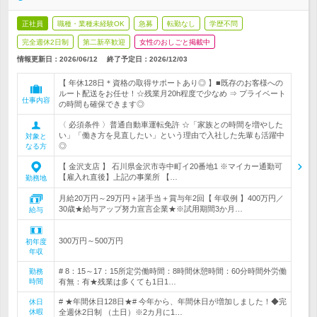
正社員
職種・業種未経験OK
急募
転勤なし
学歴不問
完全週休2日制
第二新卒歓迎
女性のおしごと掲載中
情報更新日：2026/06/12
終了予定日：
2026/12/03
【 年休128日＊資格の取得サポートあり◎ 】■既存のお客様への
ルート配送をお任せ！☆残業月20h程度で少なめ ⇒ プライベート
仕事内容
の時間も確保できます◎
〈 必須条件 〉普通自動車運転免許 ☆「家族との時間を増やした
い」「働き方を見直したい」という理由で入社した先輩も活躍中
対象と
◎
なる方
【 金沢支店 】 石川県金沢市寺中町イ20番地1 ※マイカー通勤可
【雇入れ直後】上記の事業所 【…
勤務地
月給20万円～29万円＋諸手当＋賞与年2回【 年収例 】400万円／
30歳★給与アップ努力宣言企業★※試用期間3か月…
給与
300万円～500万円
初年度
年収
# 8：15～17：15所定労働時間：8時間休憩時間：60分時間外労働
勤務
時間
有無：有★残業は多くても1日1…
# ★年間休日128日★# 今年から、年間休日が増加しました！◆完
休日
休暇
全週休2日制 （土日）※2カ月に1…