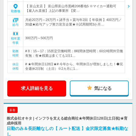
【 富山支店 】 富山県富山市黒崎208番地5 ※マイカー通勤可
【雇入れ直後】上記の事業所 【変…
勤務地
月給20万円～29万円＋諸手当＋賞与年2回【 年収例 】400万円／
30歳★給与アップ努力宣言企業★※試用期間3か月…
給与
300万円～500万円
初年度
年収
# 8：15～17：15所定労働時間：8時間休憩時間：60分時間外労働
勤務
時間
有無：有★残業は多くても1日1…
# ★年間休日128日★# 今年から、年間休日が増加しました！◆完
休日
休暇
全週休2日制 （土日）※2カ月に1…
求人詳細を見る
気になる
新着
株式会社オキタ | インフラを支える総合商社★年間休日128日(土日祝)★育
成枠採用
日勤のみ＆長距離なしの【 ルート配送 】金沢限定募集★転勤な
し