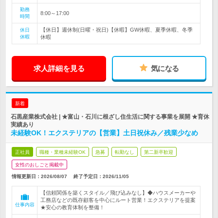
勤務
8:00～17:00
時間
【休日】週休制(日曜・祝日)【休暇】GW休暇、夏季休暇、冬季
休日
休暇
休暇
求人詳細を見る
気になる
新着
石黒産業株式会社 | ★富山・石川に根ざし住生活に関する事業を展開 ★育休
実績あり
未経験OK！エクステリアの【営業】土日祝休み／残業少なめ
正社員
職種・業種未経験OK
急募
転勤なし
第二新卒歓迎
女性のおしごと掲載中
情報更新日：2026/08/07
終了予定日：
2026/11/05
【信頼関係を築くスタイル／飛び込みなし】◆ハウスメーカーや
工務店などの既存顧客を中心にルート営業！エクステリアを提案
仕事内容
★安心の教育体制を整備！