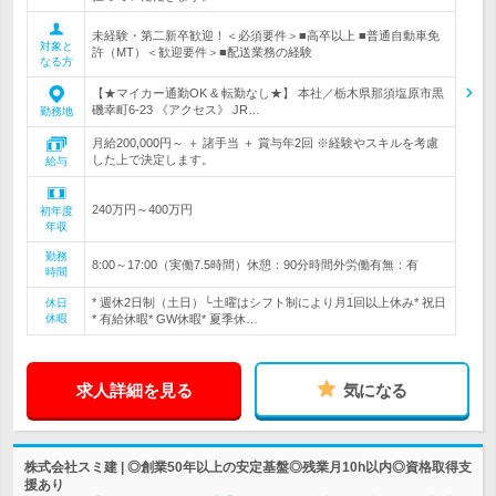
未経験・第二新卒歓迎！＜必須要件＞■高卒以上 ■普通自動車免
対象と
許（MT）＜歓迎要件＞■配送業務の経験
なる方
【★マイカー通勤OK & 転勤なし★】 本社／栃木県那須塩原市黒
磯幸町6-23 《アクセス》 JR…
勤務地
月給200,000円～ ＋ 諸手当 ＋ 賞与年2回 ※経験やスキルを考慮
した上で決定します。
給与
240万円～400万円
初年度
年収
勤務
8:00～17:00（実働7.5時間）休憩：90分時間外労働有無：有
時間
* 週休2日制（土日）└土曜はシフト制により月1回以上休み* 祝日
休日
休暇
* 有給休暇* GW休暇* 夏季休…
求人詳細を見る
気になる
株式会社スミ建 | ◎創業50年以上の安定基盤◎残業月10h以内◎資格取得支
援あり