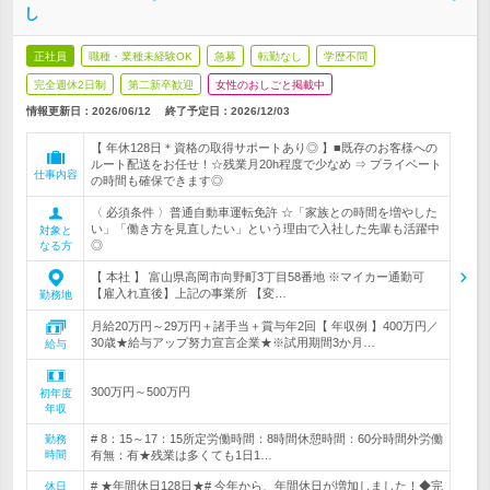
し
正社員
職種・業種未経験OK
急募
転勤なし
学歴不問
完全週休2日制
第二新卒歓迎
女性のおしごと掲載中
情報更新日：2026/06/12
終了予定日：
2026/12/03
【 年休128日＊資格の取得サポートあり◎ 】■既存のお客様への
ルート配送をお任せ！☆残業月20h程度で少なめ ⇒ プライベート
仕事内容
の時間も確保できます◎
〈 必須条件 〉普通自動車運転免許 ☆「家族との時間を増やした
い」「働き方を見直したい」という理由で入社した先輩も活躍中
対象と
◎
なる方
【 本社 】 富山県高岡市向野町3丁目58番地 ※マイカー通勤可
【雇入れ直後】上記の事業所 【変…
勤務地
月給20万円～29万円＋諸手当＋賞与年2回【 年収例 】400万円／
30歳★給与アップ努力宣言企業★※試用期間3か月…
給与
300万円～500万円
初年度
年収
# 8：15～17：15所定労働時間：8時間休憩時間：60分時間外労働
勤務
時間
有無：有★残業は多くても1日1…
# ★年間休日128日★# 今年から、年間休日が増加しました！◆完
休日