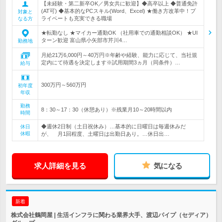
【未経験・第二新卒OK／男女共に歓迎】◆高卒以上 ◆普通免許
(AT可) ◆基本的なPCスキル(Word、Excel) ★働き方改革中！プ
対象と
ライベートも充実できる職場
なる方
★転勤なし ★マイカー通勤OK （社用車での通勤相談OK） ★UI
ターン歓迎 富山県小矢部市芹川4…
勤務地
月給21万6,000円～40万円※年齢や経験、能力に応じて、当社規
定内にて待遇を決定します※試用期間3ヵ月（同条件）…
給与
300万円～560万円
初年度
年収
勤務
8：30～17：30（休憩あり）※残業月10～20時間以内
時間
◆週休2日制（土日祝休み）…基本的に日曜日は毎週休みだ
休日
休暇
が、 月1回程度、土曜日は出勤日あり。…休日出…
求人詳細を見る
気になる
新着
株式会社鶴岡屋 | 生活インフラに関わる業界大手、渡辺パイプ（セディア）