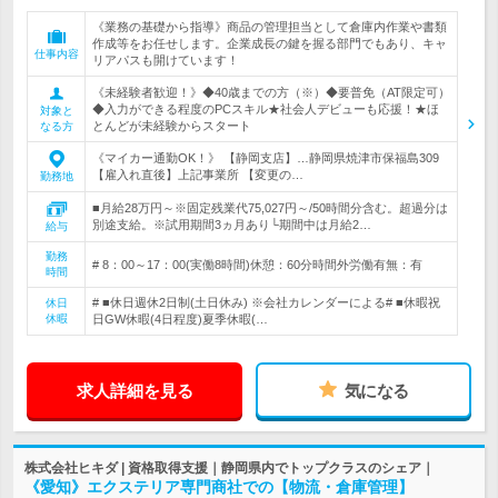
《業務の基礎から指導》商品の管理担当として倉庫内作業や書類
作成等をお任せします。企業成長の鍵を握る部門でもあり、キャ
仕事内容
リアパスも開けています！
《未経験者歓迎！》◆40歳までの方（※）◆要普免（AT限定可）
◆入力ができる程度のPCスキル★社会人デビューも応援！★ほ
対象と
とんどが未経験からスタート
なる方
《マイカー通勤OK！》 【静岡支店】…静岡県焼津市保福島309
【雇入れ直後】上記事業所 【変更の…
勤務地
■月給28万円～※固定残業代75,027円～/50時間分含む。超過分は
別途支給。※試用期間3ヵ月あり└期間中は月給2…
給与
勤務
# 8：00～17：00(実働8時間)休憩：60分時間外労働有無：有
時間
# ■休日週休2日制(土日休み) ※会社カレンダーによる# ■休暇祝
休日
休暇
日GW休暇(4日程度)夏季休暇(…
求人詳細を見る
気になる
株式会社ヒキダ | 資格取得支援｜静岡県内でトップクラスのシェア｜
《愛知》エクステリア専門商社での【物流・倉庫管理】