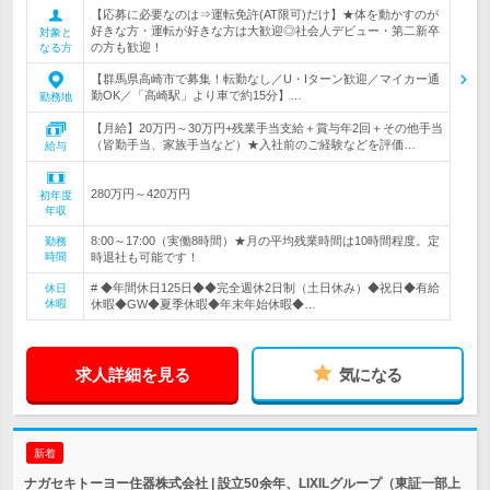
【応募に必要なのは⇒運転免許(AT限可)だけ】★体を動かすのが
好きな方・運転が好きな方は大歓迎◎社会人デビュー・第二新卒
対象と
の方も歓迎！
なる方
【群馬県高崎市で募集！転勤なし／U・Iターン歓迎／マイカー通
勤OK／「高崎駅」より車で約15分】…
勤務地
【月給】20万円～30万円+残業手当支給＋賞与年2回＋その他手当
（皆勤手当、家族手当など）★入社前のご経験などを評価…
給与
280万円～420万円
初年度
年収
8:00～17:00（実働8時間）★月の平均残業時間は10時間程度。定
勤務
時間
時退社も可能です！
# ◆年間休日125日◆◆完全週休2日制（土日休み）◆祝日◆有給
休日
休暇
休暇◆GW◆夏季休暇◆年末年始休暇◆…
求人詳細を見る
気になる
新着
ナガセキトーヨー住器株式会社 | 設立50余年、LIXILグループ（東証一部上