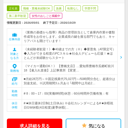
正社員
職種・業種未経験OK
急募
転勤なし
学歴不問
第二新卒歓迎
女性のおしごと掲載中
情報更新日：2026/05/01
終了予定日：
2026/10/29
《業務の基礎から指導》商品の管理担当として倉庫内作業や書類
作成等をお任せします。企業成長の鍵を握る部門でもあり、キャ
仕事内容
リアパスも開けています！
《未経験者歓迎！》◆40歳までの方（※）◆要普免（AT限定可）
◆入力ができる程度のPCスキル★社会人デビューも応援！★ほ
対象と
とんどが未経験からスタート
なる方
《マイカー通勤OK！》 【豊橋支店】…愛知県豊橋市瓜郷町前川
18 【雇入れ直後】上記事業所 【変更…
勤務地
■月給28万円～※固定残業代75,027円～/50時間分含む。超過分は
別途支給。※試用期間3ヵ月あり└期間中は月給2…
給与
勤務
# 8：00～17：00(実働8時間)休憩：60分時間外労働有無：有
時間
# ■休日週休2日制(土日休み) ※会社カレンダーによる# ■休暇祝
休日
休暇
日GW休暇(4日程度)夏季休暇(…
求人詳細を見る
気になる