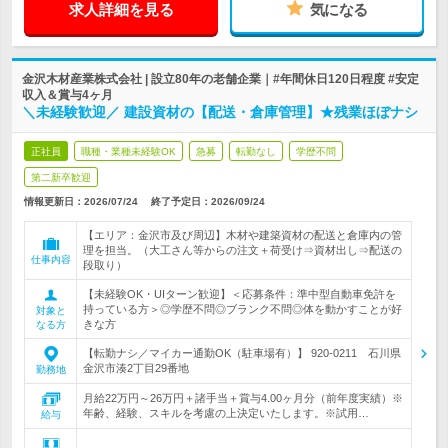
求人詳細を見る
気になる
金沢木材産業株式会社 | 設立80年の老舗企業｜#年間休日120日程度 #安定
収入＆賞与4ヶ月
＼未経験歓迎／ 建設資材の【配送・倉庫管理】★残業ほぼナシ
正社員
職種・業種未経験OK
急募
転勤なし
学歴不問
第二新卒歓迎
情報更新日：2026/07/24
終了予定日：
2026/09/24
【エリア：金沢市及び周辺】木材や建築資材の配送と倉庫内の管
理を担当。（大工さん等からの注文＋荷受け⇒資材出し⇒配送の
仕事内容
段取り）
【未経験OK・UIターン歓迎】＜応募条件：準中型自動車免許を
持っている方＞◎学歴不問◎ブランク不問◎体を動かすことが好
対象と
きな方
なる方
【転勤ナシ／マイカー通勤OK（駐車場有）】 920‐0211 石川県
金沢市湊2丁目29番地
勤務地
月給22万円～26万円＋諸手当＋賞与4.00ヶ月分（前年度実績）※
年齢、経験、スキルを考慮の上決定いたします。※試用…
給与