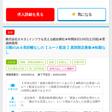
求人詳細を見る
気になる
新着
株式会社オキタ | インフラを支える総合商社★年間休日128日(土日祝)★育
成枠採用
日勤のみ＆長距離なしの【 ルート配送 】黒部限定募集★転勤な
し
正社員
職種・業種未経験OK
急募
転勤なし
学歴不問
完全週休2日制
第二新卒歓迎
女性のおしごと掲載中
情報更新日：2026/06/12
終了予定日：
2026/12/03
【 年休128日＊資格の取得サポートあり◎ 】■既存のお客様への
ルート配送をお任せ！☆残業月20h程度で少なめ ⇒ プライベート
仕事内容
の時間も確保できます◎
〈 必須条件 〉普通自動車運転免許 ☆「家族との時間を増やした
い」「働き方を見直したい」という理由で入社した先輩も活躍中
対象と
◎
なる方