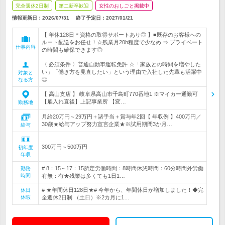
完全週休2日制
第二新卒歓迎
女性のおしごと掲載中
情報更新日：2026/07/31
終了予定日：
2027/01/21
【 年休128日＊資格の取得サポートあり◎ 】■既存のお客様への
ルート配送をお任せ！☆残業月20h程度で少なめ ⇒ プライベート
仕事内容
の時間も確保できます◎
〈 必須条件 〉普通自動車運転免許 ☆「家族との時間を増やした
い」「働き方を見直したい」という理由で入社した先輩も活躍中
対象と
◎
なる方
【 高山支店 】 岐阜県高山市千島町770番地1 ※マイカー通勤可
【雇入れ直後】上記事業所 【変…
勤務地
月給20万円～29万円＋諸手当＋賞与年2回【 年収例 】400万円／
30歳★給与アップ努力宣言企業★※試用期間3か月…
給与
300万円～500万円
初年度
年収
# 8：15～17：15所定労働時間：8時間休憩時間：60分時間外労働
勤務
時間
有無：有★残業は多くても1日1…
# ★年間休日128日★# 今年から、年間休日が増加しました！◆完
休日
休暇
全週休2日制 （土日）※2カ月に1…