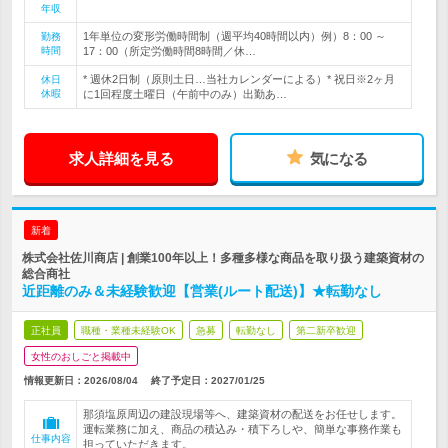
年収
1年単位の変形労働時間制（週平均40時間以内）例）8：00 ～
勤務
時間
17：00（所定労働時間8時間／休…
* 週休2日制（原則土日…当社カレンダーによる）* 祝日※2ヶ月
休日
休暇
に1回程度土曜日（午前中のみ）出勤あ…
求人詳細を見る
気になる
新着
株式会社佐川商店 | 創業100年以上！多種多様な商品を取り扱う建築資材の
総合商社
近距離のみ＆未経験歓迎【営業(ルート配送)】★転勤なし
正社員
職種・業種未経験OK
急募
転勤なし
第二新卒歓迎
女性のおしごと掲載中
情報更新日：2026/08/04
終了予定日：
2027/01/25
那須塩原周辺の建設現場等へ、建築資材の配送をお任せします。
運転業務に加え、商品の積込み・積下ろしや、簡単な事務作業も
仕事内容
担っていただきます。