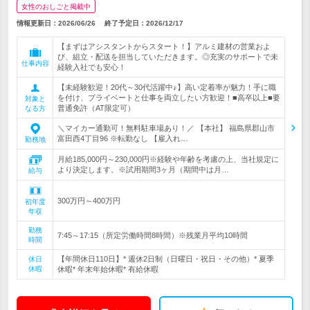
女性のおしごと掲載中
情報更新日：2026/06/26
終了予定日：
2026/12/17
【まずはアシスタントからスタート！】アルミ建材の営業およ
び、組立・配送を担当していただきます。◎充実のサポートで未
仕事内容
経験入社でも安心！
【未経験歓迎！20代～30代活躍中♪】高い定着率が魅力！手に職
を付け、プライベートと仕事を両立したい方歓迎！■高卒以上■要
対象と
普通免許（AT限定可）
なる方
＼マイカー通勤可！無料駐車場あり！／ 【本社】 福島県郡山市
富田西4丁目96 ※転勤なし 【雇入れ…
勤務地
月給185,000円～230,000円※経験や年齢を考慮の上、当社規定に
より決定します。※試用期間3ヶ月（期間中は月…
給与
300万円～400万円
初年度
年収
勤務
7:45～17:15（所定労働時間8時間）※残業月平均10時間
時間
【年間休日110日】* 週休2日制（日曜日・祝日・その他）* 夏季
休日
休暇
休暇* 年末年始休暇* 有給休暇