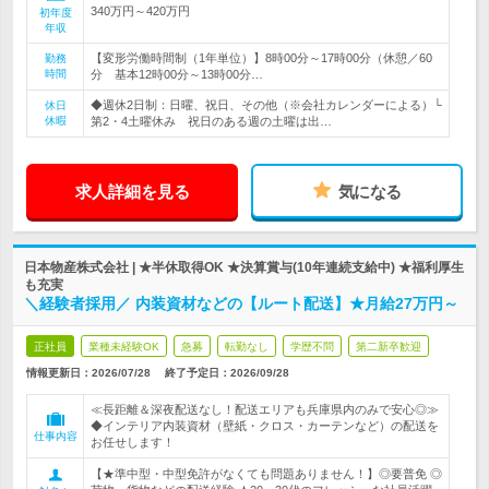
340万円～420万円
初年度
年収
【変形労働時間制（1年単位）】8時00分～17時00分（休憩／60
勤務
時間
分 基本12時00分～13時00分…
◆週休2日制：日曜、祝日、その他（※会社カレンダーによる）└
休日
休暇
第2・4土曜休み 祝日のある週の土曜は出…
求人詳細を見る
気になる
日本物産株式会社 | ★半休取得OK ★決算賞与(10年連続支給中) ★福利厚生
も充実
＼経験者採用／ 内装資材などの【ルート配送】★月給27万円～
正社員
業種未経験OK
急募
転勤なし
学歴不問
第二新卒歓迎
情報更新日：2026/07/28
終了予定日：
2026/09/28
≪長距離＆深夜配送なし！配送エリアも兵庫県内のみで安心◎≫
◆インテリア内装資材（壁紙・クロス・カーテンなど）の配送を
仕事内容
お任せします！
【★準中型・中型免許がなくても問題ありません！】◎要普免 ◎