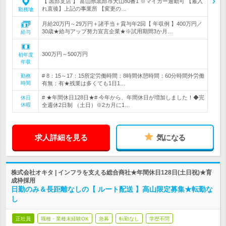
【 黒部支店 】 富山県黒部市犬山80番1 ※マイカー通勤可 【雇入
れ直後】上記の事業所 【変更の…
勤務地
月給20万円～29万円＋諸手当＋賞与年2回【 年収例 】400万円／
30歳★給与アップ努力宣言企業★※試用期間3か月…
給与
300万円～500万円
初年度
年収
# 8：15～17：15所定労働時間：8時間休憩時間：60分時間外労働
勤務
時間
有無：有★残業は多くても1日1…
# ★年間休日128日★# 今年から、年間休日が増加しました！◆完
休日
休暇
全週休2日制 （土日）※2カ月に1…
求人詳細を見る
気になる
株式会社オキタ | インフラを支える総合商社★年間休日128日(土日祝)★育
成枠採用
日勤のみ＆長距離なしの【 ルート配送 】高山限定募集★転勤な
し
正社員
職種・業種未経験OK
急募
転勤なし
学歴不問