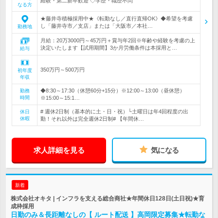
経験・第二新卒歓迎 ◇学歴・職歴不問
なる方
★藤井寺積極採用中★《転勤なし／直行直帰OK》◆希望を考慮
し「藤井寺市／支店」または「大阪市／本社…
勤務地
月給：20万3000円～45万円＋賞与年2回※年齢や経験を考慮の上
決定いたします【試用期間】3か月労働条件は本採用と…
給与
350万円～500万円
初年度
年収
◆8:30～17:30（休憩60分+15分）※12:00～13:00（昼休憩）
勤務
時間
※15:00～15:1…
# 週休2日制（基本的に土・日・祝）└土曜日は年4回程度の出
休日
休暇
勤！それ以外は完全週休2日制# 【年間休…
求人詳細を見る
気になる
新着
株式会社オキタ | インフラを支える総合商社★年間休日128日(土日祝)★育
成枠採用
日勤のみ＆長距離なしの【 ルート配送 】高岡限定募集★転勤な