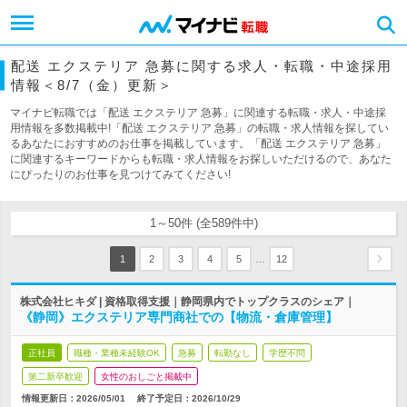
配送 エクステリア 急募に関する求人・転職・中途採用
情報＜8/7（金）更新＞
マイナビ転職では「配送 エクステリア 急募」に関連する転職・求人・中途採
用情報を多数掲載中!「配送 エクステリア 急募」の転職・求人情報を探してい
るあなたにおすすめのお仕事を掲載しています。「配送 エクステリア 急募」
に関連するキーワードからも転職・求人情報をお探しいただけるので、あなた
にぴったりのお仕事を見つけてみてください!
1～50件 (全589件中)
…
1
2
3
4
5
12
株式会社ヒキダ | 資格取得支援｜静岡県内でトップクラスのシェア｜
《静岡》エクステリア専門商社での【物流・倉庫管理】
正社員
職種・業種未経験OK
急募
転勤なし
学歴不問
第二新卒歓迎
女性のおしごと掲載中
情報更新日：2026/05/01
終了予定日：
2026/10/29