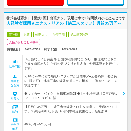
株式会社彩創 | 【面接1回】出張ナシ、現場は車で1時間以内がほとんどです
★経験者採用★エクステリアの【施工スタッフ】月給35万円～
正社員
急募
転勤なし
学歴不問
第二新卒歓迎
女性のおしごと掲載中
情報更新日：2026/07/31
終了予定日：
2026/10/01
《出張なし／公共案件(公園や街路樹など)から一般住宅などさま
ざまな依頼あり》 理想の庭づくりを叶える、外構工事をお任せし
仕事内容
ます。
＼10代～40代まで幅広いスタッフが活躍中／■応募条件→要普免
(AT限定可)、外構工事の経験※川口市に根差して働きたい方、大
対象と
歓迎です！
なる方
◆マイカー、バイク、自転車通勤OK◆ [本社]埼玉県川口市戸塚1-
12-16 HIROｓビル1階
勤務地
【月給】35万円～＋諸手当※経験・能力を考慮し、優遇いたしま
す。※試用期間3ヵ月あり(期間中待遇変更なし、短縮あり)…
給与
400万円～525万円
初年度
年収