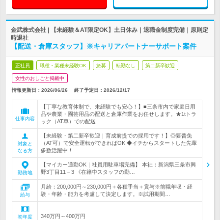
金武株式会社 | 【未経験＆AT限定OK】土日休み｜退職金制度完備｜原則定
時退社
【配送・倉庫スタッフ】※キャリアパートナーサポート案件
正社員
職種・業種未経験OK
急募
転勤なし
第二新卒歓迎
女性のおしごと掲載中
情報更新日：2026/06/26
終了予定日：
2026/12/17
【丁寧な教育体制で、未経験でも安心！】■三条市内で家庭日用
品や農業・園芸用品の配送と倉庫作業をお任せします。★1tトラ
仕事内容
ック（AT車）での配送
【未経験・第二新卒歓迎｜育成前提での採用です！】◎要普免
（AT可）で安全運転ができればOK ◆イチからスタートした先輩
対象と
多数活躍中！
なる方
【マイカー通勤OK｜社員用駐車場完備】 本社：新潟県三条市興
野3丁目11－3 《在籍中スタッフの勤…
勤務地
月給：200,000円～230,000円＋各種手当＋賞与※前職年収・経
験・年齢・能力を考慮して決定します。※試用期間…
給与
340万円～400万円
初年度