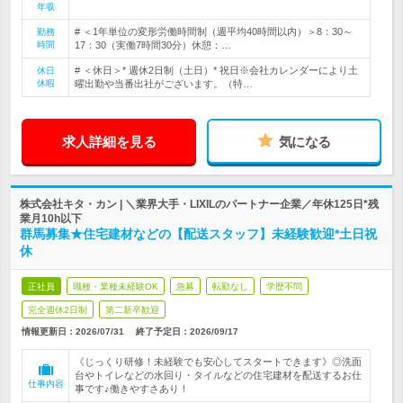
年収
# ＜1年単位の変形労働時間制（週平均40時間以内）＞8：30～
勤務
時間
17：30（実働7時間30分）休憩：…
# ＜休日＞* 週休2日制（土日）* 祝日※会社カレンダーにより土
休日
休暇
曜出勤や当番出社がございます。（特…
求人詳細を見る
気になる
株式会社キタ・カン | ＼業界大手・LIXILのパートナー企業／年休125日*残
業月10h以下
群馬募集★住宅建材などの【配送スタッフ】未経験歓迎*土日祝
休
正社員
職種・業種未経験OK
急募
転勤なし
学歴不問
完全週休2日制
第二新卒歓迎
情報更新日：2026/07/31
終了予定日：
2026/09/17
《じっくり研修！未経験でも安心してスタートできます》◎洗面
台やトイレなどの水回り・タイルなどの住宅建材を配送するお仕
仕事内容
事です♪働きやすさあり！