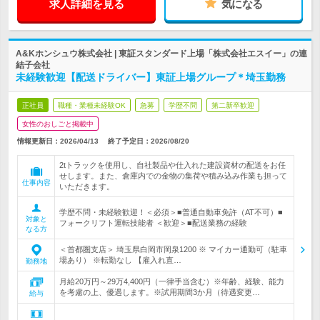
求人詳細を見る
気になる
A&Kホンシュウ株式会社 | 東証スタンダード上場「株式会社エスイー」の連
結子会社
未経験歓迎【配送ドライバー】東証上場グループ＊埼玉勤務
正社員
職種・業種未経験OK
急募
学歴不問
第二新卒歓迎
女性のおしごと掲載中
情報更新日：2026/04/13
終了予定日：
2026/08/20
2tトラックを使用し、自社製品や仕入れた建設資材の配送をお任
せします。また、倉庫内での金物の集荷や積み込み作業も担って
仕事内容
いただきます。
学歴不問・未経験歓迎！＜必須＞■普通自動車免許（AT不可）■
対象と
フォークリフト運転技能者 ＜歓迎＞■配送業務の経験
なる方
＜首都圏支店＞ 埼玉県白岡市岡泉1200 ※ マイカー通勤可（駐車
場あり） ※転勤なし 【雇入れ直…
勤務地
月給20万円～29万4,400円（一律手当含む）※年齢、経験、能力
を考慮の上、優遇します。※試用期間3か月（待遇変更…
給与