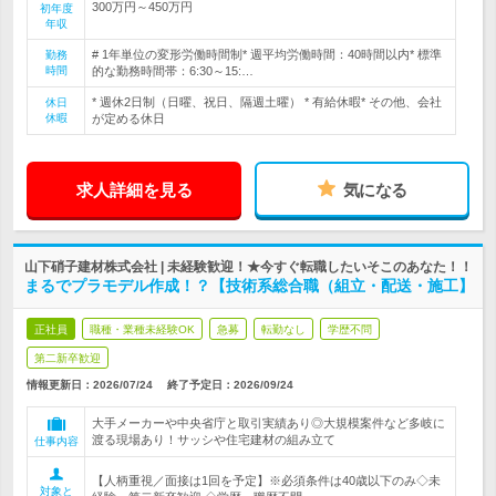
300万円～450万円
初年度
年収
# 1年単位の変形労働時間制* 週平均労働時間：40時間以内* 標準
勤務
時間
的な勤務時間帯：6:30～15:…
* 週休2日制（日曜、祝日、隔週土曜） * 有給休暇* その他、会社
休日
休暇
が定める休日
求人詳細を見る
気になる
山下硝子建材株式会社 | 未経験歓迎！★今すぐ転職したいそこのあなた！！
まるでプラモデル作成！？【技術系総合職（組立・配送・施工】
正社員
職種・業種未経験OK
急募
転勤なし
学歴不問
第二新卒歓迎
情報更新日：2026/07/24
終了予定日：
2026/09/24
大手メーカーや中央省庁と取引実績あり◎大規模案件など多岐に
渡る現場あり！サッシや住宅建材の組み立て
仕事内容
【人柄重視／面接は1回を予定】※必須条件は40歳以下のみ◇未
対象と