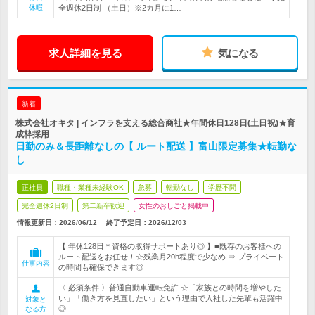
休暇
全週休2日制 （土日）※2カ月に1…
求人詳細を見る
気になる
新着
株式会社オキタ | インフラを支える総合商社★年間休日128日(土日祝)★育
成枠採用
日勤のみ＆長距離なしの【 ルート配送 】富山限定募集★転勤な
し
正社員
職種・業種未経験OK
急募
転勤なし
学歴不問
完全週休2日制
第二新卒歓迎
女性のおしごと掲載中
情報更新日：2026/06/12
終了予定日：
2026/12/03
【 年休128日＊資格の取得サポートあり◎ 】■既存のお客様への
ルート配送をお任せ！☆残業月20h程度で少なめ ⇒ プライベート
仕事内容
の時間も確保できます◎
〈 必須条件 〉普通自動車運転免許 ☆「家族との時間を増やした
い」「働き方を見直したい」という理由で入社した先輩も活躍中
対象と
◎
なる方