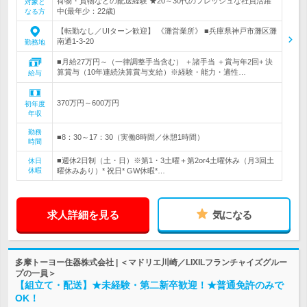
荷物・貨物などの配送経験 ★20～30代のフレッシュな社員活躍
対象と
中(最年少：22歳)
なる方
【転勤なし／UIターン歓迎】 《灘営業所》 ■兵庫県神戸市灘区灘
南通1-3-20
勤務地
■月給27万円～（一律調整手当含む） ＋諸手当 ＋賞与年2回+ 決
算賞与（10年連続決算賞与支給）※経験・能力・適性…
給与
370万円～600万円
初年度
年収
勤務
■8：30～17：30（実働8時間／休憩1時間）
時間
■週休2日制（土・日）※第1・3土曜＋第2or4土曜休み（月3回土
休日
休暇
曜休みあり）* 祝日* GW休暇*…
求人詳細を見る
気になる
多摩トーヨー住器株式会社 | ＜マドリエ川崎／LIXILフランチャイズグルー
プの一員＞
【組立て・配送】★未経験・第二新卒歓迎！★普通免許のみで
OK！