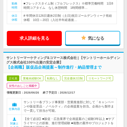
■フレックスタイム制（フルフレックス）※標準労働時間 1日8
勤務
時間
時間コアタイム なし休憩時間 1時間標準…
# 年間休日126日週休2日制（土日)祝日ゴールデンウィーク有給
休日
休暇
休暇 10日～20日（入社半年経過後…
求人詳細を見る
気になる
サントリーマーケティング&コマース株式会社 | 【サントリーホールディン
グス株式会社100%出資の安定企業】
【企画職】販促品企画提案～制作進行・納品管理まで
正社員
業種未経験OK
転勤なし
完全週休2日制
リモートワーク可
女性のおしごと掲載中
情報更新日：2026/06/26
終了予定日：
2026/12/17
サントリー各ブランド事業部・営業推進部に対して「キャンペー
ンや販促景品・ノベルティ」の企画提案を担当。企画から製作ま
仕事内容
で一貫して担当が可能。
【全て必須】■販促・広告業界で企画提案のご経験3年以上 ■サプ
ライヤーとの折衝、進行管理経験 ■複数の案件やプロジェクトを
対象と