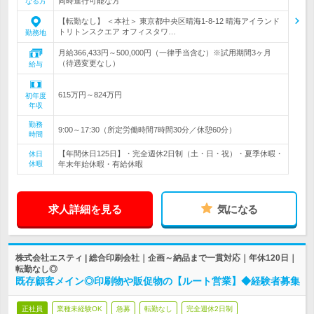
同時進行可能な方
なる方
【転勤なし】 ＜本社＞ 東京都中央区晴海1-8-12 晴海アイランド
トリトンスクエア オフィスタワ…
勤務地
月給366,433円～500,000円（一律手当含む）※試用期間3ヶ月
（待遇変更なし）
給与
615万円～824万円
初年度
年収
勤務
9:00～17:30（所定労働時間7時間30分／休憩60分）
時間
【年間休日125日】・完全週休2日制（土・日・祝）・夏季休暇・
休日
休暇
年末年始休暇・有給休暇
求人詳細を見る
気になる
株式会社エスティ | 総合印刷会社｜企画～納品まで一貫対応｜年休120日｜
転勤なし◎
既存顧客メイン◎印刷物や販促物の【ルート営業】◆経験者募集
正社員
業種未経験OK
急募
転勤なし
完全週休2日制