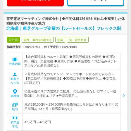
東芝電材マーケティング株式会社 | ◆年間休日126日/土日休み◆充実した休
暇制度や福利厚生が魅力
北海道｜東芝グループ企業の【ルートセールス】フレックス制
正社員
職種・業種未経験OK
急募
第二新卒歓迎
情報更新日：2026/07/09
終了予定日：
2026/10/05
【総合電設資材のルート営業】◆電気設備資材の販売 ◆巡回訪
問、納品、集金業務 ◆見積り作成 ◆商品管理 ＊飛び込みやテレ
仕事内容
アポなどの新規開拓なし
＜育成枠採用なのでマンツーマンでサポートするので安心◎＞
【第二新卒／未経験歓迎】◆35歳以下の方◆高卒以上 ◆要普免
対象と
(AT限定可)
なる方
◎北海道エリアの営業所に配属。 ◎当面転勤なし ◎マイカー通
勤OK！ 北海道エリア ■千歳営業所…
勤務地
月給210,500円～234,500円※勤務地により月給が異なります※試
用期間あり3ヶ月（待遇変動なし)
給与
375万円～428万円
初年度
年収