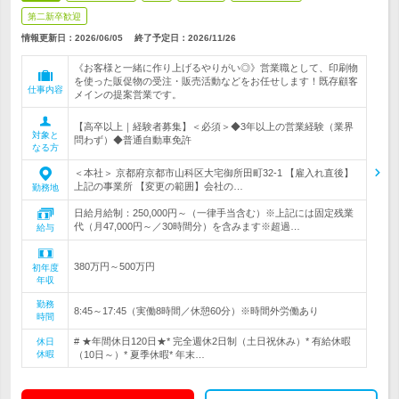
第二新卒歓迎
情報更新日：2026/06/05
終了予定日：
2026/11/26
《お客様と一緒に作り上げるやりがい◎》営業職として、印刷物
を使った販促物の受注・販売活動などをお任せします！既存顧客
仕事内容
メインの提案営業です。
【高卒以上｜経験者募集】＜必須＞◆3年以上の営業経験（業界
対象と
問わず）◆普通自動車免許
なる方
＜本社＞ 京都府京都市山科区大宅御所田町32-1 【雇入れ直後】
上記の事業所 【変更の範囲】会社の…
勤務地
日給月給制：250,000円～（一律手当含む）※上記には固定残業
代（月47,000円～／30時間分）を含みます※超過…
給与
380万円～500万円
初年度
年収
勤務
8:45～17:45（実働8時間／休憩60分）※時間外労働あり
時間
# ★年間休日120日★* 完全週休2日制（土日祝休み）* 有給休暇
休日
休暇
（10日～）* 夏季休暇* 年末…