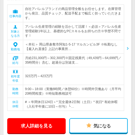
自社アパレルブランドの商品管理全般をお任せします。在庫管理
から発注、品質チェック、配送手配まで幅広く担っていただきま
仕事内容
す。
アパレル生産管理の経験を活かして活躍！＜必須＞アパレル生産
管理経験1年以上、基礎的なPCスキルをお持ちの方※学歴不問で
対象と
す！
なる方
＜本社＞ 岡山県倉敷市阿知1-5-17 マルカンビル3F ※転勤なし
【雇入れ直後】上記の事業所…
勤務地
月給231,000円～302,300円※固定残業代（49,439円～64,699円／
35時間分）含む。超過分は別途支…
給与
323万円～423万円
初年度
年収
9:00～18:00（実働8時間／休憩60分）※時間外労働あり（月平均
勤務
時間
20時間程度）※時短勤務相談可
# ＜年間休日124日＞* 完全週休2日制（土日）* 祝日* 有給休暇
休日
休暇
（入社半年後に10日～付与）└…
求人詳細を見る
気になる