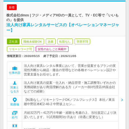
新着
株式会社dinos | フジ・メディアHDの一員として、TV・EC等で「いいも
の」を提供
法人向け家具レンタルサービスの【オペレーションマネージャ
ー】
正社員
職種未経験OK
急募
転勤なし
学歴不問
リモートワーク可
女性のおしごと掲載中
情報更新日：2026/05/15
終了予定日：
2026/11/05
法人向け家具レンタル事業において、営業が提案するプランの実
現性判断から納品・撤去の管理などの各種オペレーション設計や
仕事内容
営業支援をお任せします。
法人向け家具の提案・仕入れ・納品管理・施工調整等いずれかの
実務経験があり商流理解のある方（メーカー/卸/代理店/内装会社
対象と
などでの経験）
なる方
【転勤なし／リモートワークOK／フルフレックス】 本社／東京
都中野区本町2-46-2 中野坂上セン…
勤務地
月給32万円～41万円※年齢・経験を考慮の上、当社規定により決
定いたします。※試用期間3か月あり（待遇に変更なし）
給与