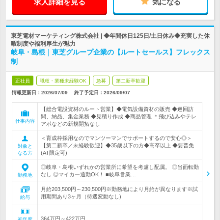
求人詳細を見る
気になる
東芝電材マーケティング株式会社 | ◆年間休日125日/土日休み◆充実した休
暇制度や福利厚生が魅力
岐阜・島根｜東芝グループ企業の【ルートセールス】フレックス
制
正社員
職種・業種未経験OK
急募
第二新卒歓迎
情報更新日：2026/07/09
終了予定日：
2026/09/07
【総合電設資材のルート営業】◆電気設備資材の販売 ◆巡回訪
問、納品、集金業務 ◆見積り作成 ◆商品管理 ＊飛び込みやテレ
仕事内容
アポなどの新規開拓なし
＜育成枠採用なのでマンツーマンでサポートするので安心◎＞
【第二新卒／未経験歓迎】◆35歳以下の方◆高卒以上 ◆要普免
対象と
(AT限定可)
なる方
◎岐阜・島根いずれかの営業所に希望を考慮し配属。 ◎当面転勤
なし ◎マイカー通勤OK！ ■岐阜営業…
勤務地
月給203,500円～230,500円※勤務地により月給が異なります※試
用期間あり3ヶ月（待遇変動なし)
給与
364万円～422万円
初年度