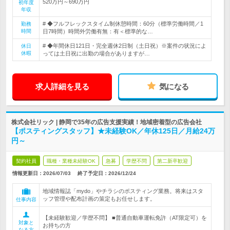
520万円～690万円
初年度
年収
# ◆フルフレックスタイム制休憩時間：60分（標準労働時間／1
勤務
時間
日7時間）時間外労働有無：有＜標準的な…
# ◆年間休日121日・完全週休2日制（土日祝）※案件の状況によ
休日
休暇
っては土日祝に出勤の場合がありますが…
求人詳細を見る
気になる
株式会社リック | 静岡で35年の広告支援実績！地域密着型の広告会社
【ポスティングスタッフ】★未経験OK／年休125日／月給24万
円～
契約社員
職種・業種未経験OK
急募
学歴不問
第二新卒歓迎
情報更新日：2026/07/03
終了予定日：
2026/12/24
地域情報誌「mydo」やチラシのポスティング業務。将来はスタ
ッフ管理や配布計画の策定もお任せします。
仕事内容
【未経験歓迎／学歴不問】 ■普通自動車運転免許（AT限定可）を
対象と
お持ちの方
なる方