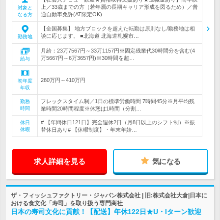
上／33歳までの方（若年層の長期キャリア形成を図るため）／普
対象と
通自動車免許(AT限定OK)
なる方
【全国募集】 地方ブロックを超えた転勤は原則なし/勤務地は相
談に応じます。 ■北海道 北海道札幌市…
勤務地
月給：23万7567円～33万1157円※固定残業代30時間分を含む(4
万5667円～6万3657円)※30時間を超…
給与
280万円～410万円
初年度
年収
フレックスタイム制／1日の標準労働時間 7時間45分※月平均残
勤務
時間
業時間20時間程度※休憩は1時間（分割…
# 【年間休日121日】完全週休2日（月8日以上のシフト制）※振
休日
休暇
替休日あり# 【休暇制度】・年末年始…
求人詳細を見る
気になる
ザ・フィッシュファクトリー・ジャパン株式会社 | 旧:株式会社大倉|日本に
おける食文化「寿司」を取り扱う専門商社
日本の寿司文化に貢献！【配送】年休122日★U・Iターン歓迎