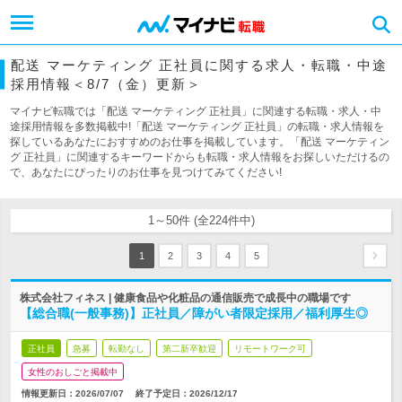
配送 マーケティング 正社員に関する求人・転職・中途
採用情報＜8/7（金）更新＞
マイナビ転職では「配送 マーケティング 正社員」に関連する転職・求人・中
途採用情報を多数掲載中!「配送 マーケティング 正社員」の転職・求人情報を
探しているあなたにおすすめのお仕事を掲載しています。「配送 マーケティン
グ 正社員」に関連するキーワードからも転職・求人情報をお探しいただけるの
で、あなたにぴったりのお仕事を見つけてみてください!
1～50件 (全224件中)
1
2
3
4
5
株式会社フィネス | 健康食品や化粧品の通信販売で成長中の職場です
【総合職(一般事務)】正社員／障がい者限定採用／福利厚生◎
正社員
急募
転勤なし
第二新卒歓迎
リモートワーク可
女性のおしごと掲載中
情報更新日：2026/07/07
終了予定日：
2026/12/17