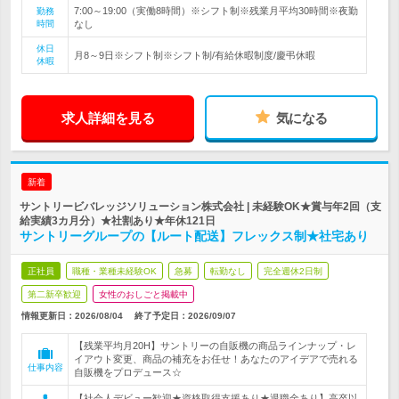
7:00～19:00（実働8時間）※シフト制※残業月平均30時間※夜勤
勤務
時間
なし
休日
月8～9日※シフト制※シフト制/有給休暇制度/慶弔休暇
休暇
求人詳細を見る
気になる
新着
サントリービバレッジソリューション株式会社 | 未経験OK★賞与年2回（支
給実績3カ月分）★社割あり★年休121日
サントリーグループの【ルート配送】フレックス制★社宅あり
正社員
職種・業種未経験OK
急募
転勤なし
完全週休2日制
第二新卒歓迎
女性のおしごと掲載中
情報更新日：2026/08/04
終了予定日：
2026/09/07
【残業平均月20H】サントリーの自販機の商品ラインナップ・レ
イアウト変更、商品の補充をお任せ！あなたのアイデアで売れる
仕事内容
自販機をプロデュース☆
【社会人デビュー歓迎★資格取得支援あり★退職金あり】高卒以