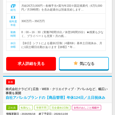
月給26万3,000円～各種手当+賞与年2回※固定残業代（6万5,000
円／月39時間）を含み超過分は別途支給します…
給与
300万円～350万円
初年度
年収
8：00～16：30（実働7時間15分／休憩1時間15分）★残業も少な
勤務
時間
く、プライベートも充実！月の残…
【休日】シフトによる週休2日制（4週8休）基本土日祝休み、月
休日
休暇
に1回土曜日出勤があります【休暇】* 年…
求人詳細を見る
気になる
新着
株式会社クラビズ | 広告・WEB・クリエイティブ・アパレルなど、幅広い
事業を展開
自社アパレルブランドの【商品管理】年休124日／土日祝休み
正社員
転勤なし
学歴不問
完全週休2日制
女性のおしごと掲載中
情報更新日：2026/06/18
終了予定日：
2026/11/30