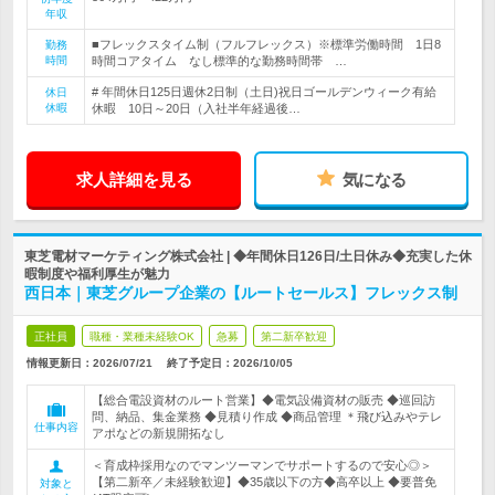
年収
■フレックスタイム制（フルフレックス）※標準労働時間 1日8
勤務
時間
時間コアタイム なし標準的な勤務時間帯 …
# 年間休日125日週休2日制（土日)祝日ゴールデンウィーク有給
休日
休暇
休暇 10日～20日（入社半年経過後…
求人詳細を見る
気になる
東芝電材マーケティング株式会社 | ◆年間休日126日/土日休み◆充実した休
暇制度や福利厚生が魅力
西日本｜東芝グループ企業の【ルートセールス】フレックス制
正社員
職種・業種未経験OK
急募
第二新卒歓迎
情報更新日：2026/07/21
終了予定日：
2026/10/05
【総合電設資材のルート営業】◆電気設備資材の販売 ◆巡回訪
問、納品、集金業務 ◆見積り作成 ◆商品管理 ＊飛び込みやテレ
仕事内容
アポなどの新規開拓なし
＜育成枠採用なのでマンツーマンでサポートするので安心◎＞
【第二新卒／未経験歓迎】◆35歳以下の方◆高卒以上 ◆要普免
対象と