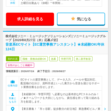
休暇
土曜日出勤あり《休暇》* 年間有…
求人詳細を見る
気になる
株式会社ソニー・ミュージックソリューションズ | ソニーミュージックグル
ープ【2026年8月27日（木）応募〆切】
音楽系ECサイト【EC運営事務アシスタント】★未経験OK/年休
124日
契約社員
職種・業種未経験OK
急募
学歴不問
第二新卒歓迎
女性のおしごと掲載中
情報更新日：2026/07/24
終了予定日：
2026/08/27
ECサイトの運営事務として、データ入力、メールや電話対応、
配送物の仕分け、資料作成といった裏方から音楽を届けるサポー
仕事内容
ト業務全般をお任せします。
【未経験OK・学歴不問】＼必要なのは基本的なPCスキルのみ！
／★チームワークを大切にしながら、責任感を持って取り組める
対象と
方を歓迎します。
なる方
【東京募集！「市ヶ谷駅」徒歩数分の好立地】 東急番町ビル／東