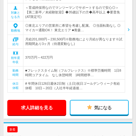
＜育成枠採用なのでマンツーマンでサポートするので安心◎＞
【第二新卒／未経験歓迎】◆35歳以下の方◆高卒以上 ◆要普免
対象と
(AT限定可)
なる方
◎東北エリアの営業所に希望を考慮し配属。 ◎当面転勤なし ◎
マイカー通勤OK！ 東北エリア ■青森…
勤務地
月給201,000円～230,500円※勤務地により月給が異なります※試
用期間あり3ヶ月（待遇変動なし)
給与
370万円～422万円
初年度
年収
■フレックスタイム制（フルフレックス）※標準労働時間 1日8
勤務
時間
時間コアタイム なし休憩時間 1時間標準…
# 年間休日126日週休2日制（土日)祝日ゴールデンウィーク有給
休日
休暇
休暇 10日～20日（入社半年経過後…
求人詳細を見る
気になる
新着