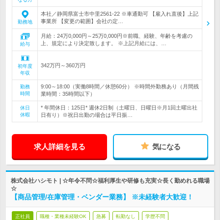
本社／静岡県富士市中里2561-22 ※車通勤可 【雇入れ直後】上記
事業所 【変更の範囲】会社の定…
勤務地
月給：24万0,000円～25万0,000円※前職、経験、年齢を考慮の
上、規定により決定致します。 ※上記月給には、…
給与
342万円～360万円
初年度
年収
9:00～18:00（実働8時間／休憩60分） ※時間外勤務あり（月間残
勤務
時間
業時間：35時間以下）
* 年間休日：125日* 週休2日制（土曜日、日曜日※月1回土曜出社
休日
休暇
日有り）※祝日出勤の場合は平日振…
求人詳細を見る
気になる
株式会社ハシモト | ☆年令不問☆福利厚生や研修も充実☆長く勤めれる職場
☆
【商品管理/在庫管理・ベンダー業務】 ※未経験者大歓迎！
正社員
職種・業種未経験OK
急募
転勤なし
学歴不問