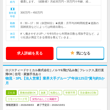
優遇します。《経験者》月給30万円～35万円※年齢、経…
給与
300万円～450万円
初年度
年収
8：30～17：30（休憩60分）★残業：月平均20時間程度★道路の
勤務
時間
混雑状況などによっては時差出勤も…
# ＼働きやすさUP↑／今年9月から年間休日数も増加予定など、よ
休日
休暇
り社員が満足できる環境を整えていきま…
求人詳細を見る
気になる
ロジスティードケミカル株式会社 | ノルマ&飛び込み無│フレックス,直行直
帰OK│住宅・家族手当あり
物流・3PL【法人営業】業界大手グループ*年休125日*賞与約5か
月
正社員
業種未経験OK
急募
転勤なし
学歴不問
完全週休2日制
リモートワーク可
女性のおしごと掲載中
情報更新日：2026/08/03
終了予定日：
2026/10/01