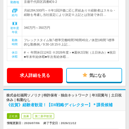
京都千代田区四番町6-2
勤務地
月給284,500円～※年1回評価に応じ昇給あり※経験者はスキル・
経験を考慮し当社規定により決定※上記とは別途で休日…
給与
340万円～350万円
初年度
年収
フレックスタイム制└標準労働時間7時間45分／休憩1時間└標準
勤務
時間
的な勤務例／9:30-18:15※上記…
# ＜ 年間休日124日 ※2026年度＞■週休2日制（土日休み）■祝日
休日
休暇
■年末年始休暇■年次有給休暇…
求人詳細を見る
気になる
株式会社福岡ソノリク | 特許保有・独自ネットワーク｜年3回賞与｜土日祝
休み｜転勤なし
《佐賀》経験者歓迎！【DX戦略ディレクター】＊課長候補
正社員
急募
第二新卒歓迎
情報更新日：2026/07/06
終了予定日：
2026/11/12