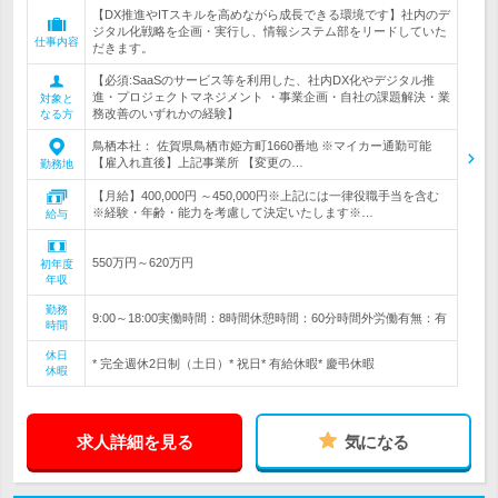
【DX推進やITスキルを高めながら成長できる環境です】社内のデ
ジタル化戦略を企画・実行し、情報システム部をリードしていた
仕事内容
だきます。
【必須:SaaSのサービス等を利用した、社内DX化やデジタル推
進・プロジェクトマネジメント ・事業企画・自社の課題解決・業
対象と
務改善のいずれかの経験】
なる方
鳥栖本社： 佐賀県鳥栖市姫方町1660番地 ※マイカー通勤可能
【雇入れ直後】上記事業所 【変更の…
勤務地
【月給】400,000円 ～450,000円※上記には一律役職手当を含む
※経験・年齢・能力を考慮して決定いたします※…
給与
550万円～620万円
初年度
年収
勤務
9:00～18:00実働時間：8時間休憩時間：60分時間外労働有無：有
時間
休日
* 完全週休2日制（土日）* 祝日* 有給休暇* 慶弔休暇
休暇
求人詳細を見る
気になる