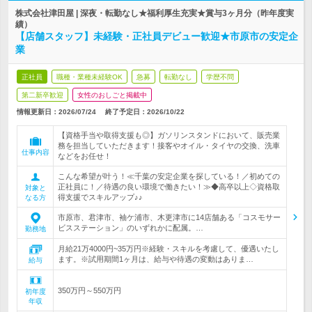
株式会社津田屋 | 深夜・転勤なし★福利厚生充実★賞与3ヶ月分（昨年度実
績）
【店舗スタッフ】未経験・正社員デビュー歓迎★市原市の安定企
業
正社員
職種・業種未経験OK
急募
転勤なし
学歴不問
第二新卒歓迎
女性のおしごと掲載中
情報更新日：2026/07/24
終了予定日：
2026/10/22
【資格手当や取得支援も◎】ガソリンスタンドにおいて、販売業
務を担当していただきます！接客やオイル・タイヤの交換、洗車
仕事内容
などをお任せ！
こんな希望が叶う！≪千葉の安定企業を探している！／初めての
正社員に！／待遇の良い環境で働きたい！≫◆高卒以上◇資格取
対象と
得支援でスキルアップ♪♪
なる方
市原市、君津市、袖ケ浦市、木更津市に14店舗ある「コスモサー
ビスステーション」のいずれかに配属。…
勤務地
月給21万4000円~35万円※経験・スキルを考慮して、優遇いたし
ます。※試用期間1ヶ月は、給与や待遇の変動はありま…
給与
350万円～550万円
初年度
年収