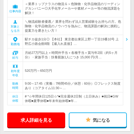
＜業界トップクラスの物流Ｇ＞危険物・化学品物流のリーディン
グカンパニー◎大手化学メーカーや素材メーカー等の物流課題を
仕事内容
解決！
＼物流経験者優遇／ 業界を問わず法人営業経験をお持ちの方。危
険物・化学品物流のノウハウを強みに、物流課題の解決に挑戦し
対象と
提案力を磨きたい方！
なる方
駅チカ徒歩1分◎ 【本社】 東京都台東区上野一丁目19番10号 上
野広小路会館8階 【雇入れ直後】…
勤務地
月給27万円以上＋時間外手当＋各種手当＋賞与年2回（約5ヶ月
分）・家族手当：扶養親族1人につき 15,000 円/月…
給与
520万円～650万円
初年度
年収
9:00～17:45（実働：7時間45分／休憩：60分）◎フレックス制度
勤務
時間
あり（コアタイム11:30～…
# *☆年間休日125日☆*■完全週休2日制（土日休み）■祝日■GW
休日
休暇
休暇■夏季休暇■年末年始休暇■年…
求人詳細を見る
気になる