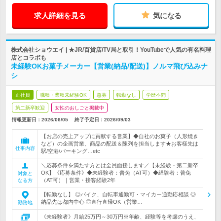
求人詳細を見る
気になる
株式会社ショウエイ | ★JR/百貨店/TV局と取引！YouTubeで人気の有名料理
店とコラボも
未経験OKお菓子メーカー【営業(納品/配送)】ノルマ飛び込みナ
シ
正社員
職種・業種未経験OK
急募
転勤なし
学歴不問
第二新卒歓迎
女性のおしごと掲載中
情報更新日：2026/06/05
終了予定日：
2026/09/03
【お店の売上アップに貢献する営業】◆自社のお菓子（人形焼き
など）の企画営業、商品の配送＆陳列を担当します★お客様先は
仕事内容
駅/空港/パーキング…etc
＼応募条件を満たす方とは全員面接します／【未経験・第二新卒
OK】《応募条件》◆未経験者：普免（AT可）◆経験者：普免
対象と
（AT可）｜営業・接客経験2年
なる方
【転勤なし】 ◎バイク、自転車通勤可・マイカー通勤応相談 ◎
納品先は都内中心 ◎直行直帰OK（営業…
勤務地
《未経験者》月給25万円～30万円※年齢、経験等を考慮のうえ、