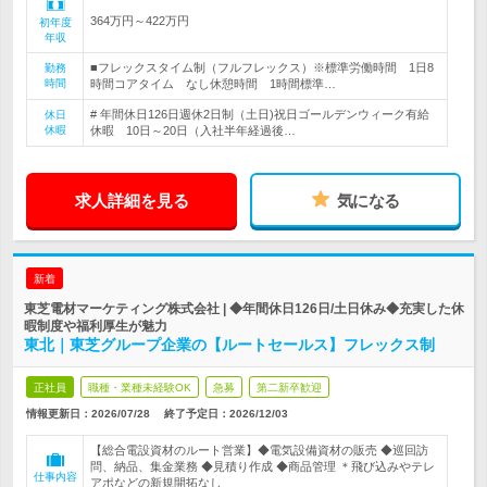
364万円～422万円
初年度
年収
■フレックスタイム制（フルフレックス）※標準労働時間 1日8
勤務
時間
時間コアタイム なし休憩時間 1時間標準…
# 年間休日126日週休2日制（土日)祝日ゴールデンウィーク有給
休日
休暇
休暇 10日～20日（入社半年経過後…
求人詳細を見る
気になる
新着
東芝電材マーケティング株式会社 | ◆年間休日126日/土日休み◆充実した休
暇制度や福利厚生が魅力
東北｜東芝グループ企業の【ルートセールス】フレックス制
正社員
職種・業種未経験OK
急募
第二新卒歓迎
情報更新日：2026/07/28
終了予定日：
2026/12/03
【総合電設資材のルート営業】◆電気設備資材の販売 ◆巡回訪
問、納品、集金業務 ◆見積り作成 ◆商品管理 ＊飛び込みやテレ
仕事内容
アポなどの新規開拓なし