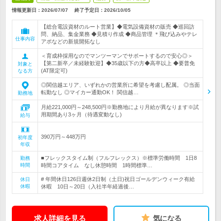
情報更新日：2026/07/07
終了予定日：
2026/10/05
【総合電設資材のルート営業】◆電気設備資材の販売 ◆巡回訪
問、納品、集金業務 ◆見積り作成 ◆商品管理 ＊飛び込みやテレ
仕事内容
アポなどの新規開拓なし
＜育成枠採用なのでマンツーマンでサポートするので安心◎＞
【第二新卒／未経験歓迎】◆35歳以下の方◆高卒以上 ◆要普免
対象と
(AT限定可)
なる方
◎関信越エリア、いずれかの営業所に希望を考慮し配属。 ◎当面
転勤なし ◎マイカー通勤OK！ 関信越…
勤務地
月給221,000円～248,500円※勤務地により月給が異なります※試
用期間あり3ヶ月（待遇変動なし)
給与
390万円～448万円
初年度
年収
■フレックスタイム制（フルフレックス）※標準労働時間 1日8
勤務
時間
時間コアタイム なし休憩時間 1時間標準…
# 年間休日126日週休2日制（土日)祝日ゴールデンウィーク有給
休日
休暇
休暇 10日～20日（入社半年経過後…
求人詳細を見る
気になる