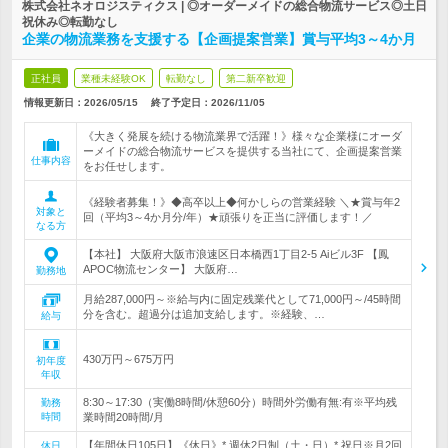
株式会社ネオロジスティクス | ◎オーダーメイドの総合物流サービス◎土日
祝休み◎転勤なし
企業の物流業務を支援する【企画提案営業】賞与平均3～4か月
正社員
業種未経験OK
転勤なし
第二新卒歓迎
情報更新日：2026/05/15
終了予定日：
2026/11/05
《大きく発展を続ける物流業界で活躍！》様々な企業様にオーダ
ーメイドの総合物流サービスを提供する当社にて、企画提案営業
仕事内容
をお任せします。
《経験者募集！》◆高卒以上◆何かしらの営業経験 ＼★賞与年2
対象と
回（平均3～4か月分/年）★頑張りを正当に評価します！／
なる方
【本社】 大阪府大阪市浪速区日本橋西1丁目2-5 Aiビル3F 【鳳
APOC物流センター】 大阪府…
勤務地
月給287,000円～※給与内に固定残業代として71,000円～/45時間
分を含む。超過分は追加支給します。※経験、…
給与
430万円～675万円
初年度
年収
8:30～17:30（実働8時間/休憩60分）時間外労働有無:有※平均残
勤務
時間
業時間20時間/月
【年間休日105日】《休日》* 週休2日制（土・日）* 祝日※月2回
休日