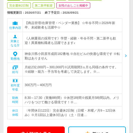
完全週休2日制
第二新卒歓迎
女性のおしごと掲載中
情報更新日：2026/07/21
終了予定日：
2026/09/21
【商品管理/在庫管理・ベンダー業務】 ☆年令不問☆2026年新
卒、未経験者も活躍中☆
仕事内容
《人柄重視の採用です》学歴・経験・年令不問・第二新卒も歓
対象と
迎！異業種転職者も活躍できます♪
なる方
神奈川県小田原市成田182番地 ※自社ビルの快適な環境です ※転
勤はありません
勤務地
月給232,000円～300,000円※試用期間3ヵ月も同様の条件です。
※経験・能力・手当等を考慮して決定します。※…
給与
300万円～400万円
初年度
年収
8:30～17:30（実働8時間）※休憩1時間※残業月5時間以内。メリ
勤務
時間
ハリをつけて働ける環境です！※…
〈年間休日122日〉完全週休2日制（日曜・木曜／月9～12日休
休日
休暇
み）※月1回以上週休3日あり（土・日連…