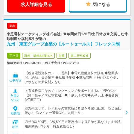
求人詳細を見る
気になる
新着
東芝電材マーケティング株式会社 | ◆年間休日126日/土日休み◆充実した休
暇制度や福利厚生が魅力
九州｜東芝グループ企業の【ルートセールス】フレックス制
正社員
職種・業種未経験OK
急募
第二新卒歓迎
情報更新日：2026/07/16
終了予定日：
2026/12/03
【総合電設資材のルート営業】◆電気設備資材の販売 ◆巡回訪
問、納品、集金業務 ◆見積り作成 ◆商品管理 ＊飛び込みやテレ
仕事内容
アポなどの新規開拓なし
＜育成枠採用なのでマンツーマンでサポートするので安心◎＞
【第二新卒／未経験歓迎】◆35歳以下の方◆高卒以上 ◆要普免
対象と
(AT限定可)
なる方
◎九州エリア、いずれかの営業所に希望を考慮し配属。 ◎当面転
勤なし ◎マイカー通勤OK！ 九州エリ…
勤務地
月給203,500円～230,500円※勤務地により月給が異なります※試
用期間あり3ヶ月（待遇変動なし)
給与