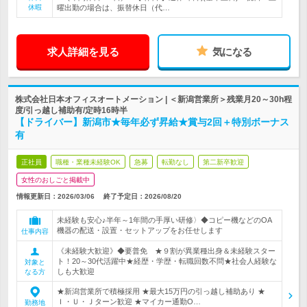
休暇
曜出勤の場合は、振替休日（代…
求人詳細を見る
気になる
株式会社日本オフィスオートメーション | ＜新潟営業所＞残業月20～30h程
度/引っ越し補助有/定時16時半
【ドライバー】新潟市★毎年必ず昇給★賞与2回＋特別ボーナス
有
正社員
職種・業種未経験OK
急募
転勤なし
第二新卒歓迎
女性のおしごと掲載中
情報更新日：2026/03/06
終了予定日：
2026/08/20
未経験も安心♪半年～1年間の手厚い研修〉◆コピー機などのOA
機器の配送・設置・セットアップをお任せします
仕事内容
《未経験大歓迎》◆要普免 ★９割が異業種出身＆未経験スター
ト！20～30代活躍中★経歴・学歴・転職回数不問★社会人経験な
対象と
しも大歓迎
なる方
★新潟営業所で積極採用 ★最大15万円の引っ越し補助あり ★
Ｉ・Ｕ・Ｊターン歓迎 ★マイカー通勤O…
勤務地