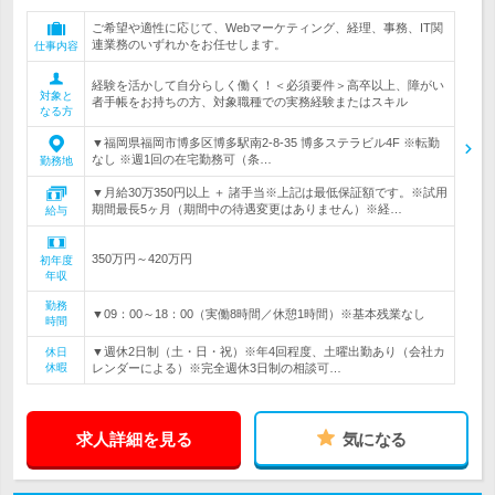
ご希望や適性に応じて、Webマーケティング、経理、事務、IT関
連業務のいずれかをお任せします。
仕事内容
経験を活かして自分らしく働く！＜必須要件＞高卒以上、障がい
対象と
者手帳をお持ちの方、対象職種での実務経験またはスキル
なる方
▼福岡県福岡市博多区博多駅南2-8-35 博多ステラビル4F ※転勤
なし ※週1回の在宅勤務可（条…
勤務地
▼月給30万350円以上 ＋ 諸手当※上記は最低保証額です。※試用
期間最長5ヶ月（期間中の待遇変更はありません）※経…
給与
350万円～420万円
初年度
年収
勤務
▼09：00～18：00（実働8時間／休憩1時間）※基本残業なし
時間
▼週休2日制（土・日・祝）※年4回程度、土曜出勤あり（会社カ
休日
休暇
レンダーによる）※完全週休3日制の相談可…
求人詳細を見る
気になる