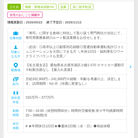
正社員
職種・業種未経験OK
急募
第二新卒歓迎
女性のおしごと掲載中
情報更新日：2026/05/22
終了予定日：
2026/11/12
『寿司』に関する食材に特化して取り扱う専門商社の当社にて、
寿司用業務食材のルート配送業務をお任せします。
仕事内容
〈必須〉◎高卒以上◎顧客対応経験◎普通自動車運転免許◎コミ
ュニケーションを大切にできる方 ＼年休122日・福利厚生◎ワー
対象と
クライフバランスも充実／
なる方
【名古屋支店】 愛知県名古屋市港区小碓1-570 ※マイカー通勤可
※転勤当面なし 【雇入れ直後】…
勤務地
月給202,900円～241,900円※経験・年齢を考慮の上、決定しま
す。試用期間：6か月（待遇に変更なし）
給与
316万円～377万円
初年度
年収
7:00～16:00（休憩時間60分）時間外労働有無:有※平均残業時間
勤務
時間
20～30時間/月
休日
# ★年間休日122日★◆週休2日制（水・日）◆有給休暇
休暇