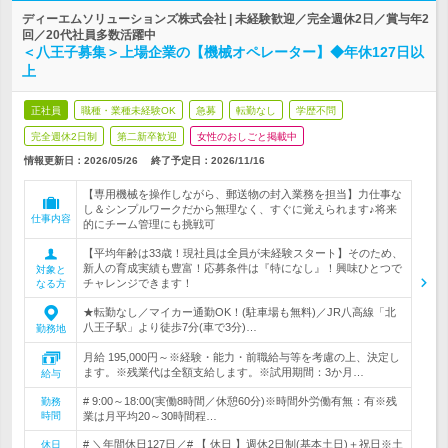
ディーエムソリューションズ株式会社 | 未経験歓迎／完全週休2日／賞与年2
回／20代社員多数活躍中
＜八王子募集＞上場企業の【機械オペレーター】◆年休127日以
上
正社員
職種・業種未経験OK
急募
転勤なし
学歴不問
完全週休2日制
第二新卒歓迎
女性のおしごと掲載中
情報更新日：2026/05/26
終了予定日：
2026/11/16
【専用機械を操作しながら、郵送物の封入業務を担当】力仕事な
し＆シンプルワークだから無理なく、すぐに覚えられます♪将来
仕事内容
的にチーム管理にも挑戦可
【平均年齢は33歳！現社員は全員が未経験スタート】そのため、
新人の育成実績も豊富！応募条件は『特になし』！興味ひとつで
対象と
チャレンジできます！
なる方
★転勤なし／マイカー通勤OK！(駐車場も無料)／JR八高線「北
八王子駅」より徒歩7分(車で3分)…
勤務地
月給 195,000円～※経験・能力・前職給与等を考慮の上、決定し
ます。※残業代は全額支給します。※試用期間：3か月…
給与
# 9:00～18:00(実働8時間／休憩60分)※時間外労働有無：有※残
勤務
時間
業は月平均20～30時間程…
# ＼年間休日127日／# 【 休日 】週休2日制(基本土日)＋祝日※土
休日