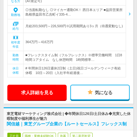
(AT限定可)
なる方
◎当面転勤なし ◎マイカー通勤OK！ 西日本エリア ■益田営業所
島根県益田市乙吉町イ335-4…
勤務地
月給203,500円～226,500円※試用期間あり3ヶ月（待遇変動なし)
給与
364万円～416万円
初年度
年収
■フレックスタイム制（フルフレックス）※標準労働時間 1日8
勤務
時間
時間コアタイム なし休憩時間 1時間標準…
# 年間休日126日週休2日制（土日)祝日ゴールデンウィーク有給
休日
休暇
休暇 10日～20日（入社半年経過後…
求人詳細を見る
気になる
東芝電材マーケティング株式会社 | ◆年間休日126日/土日休み◆充実した休
暇制度や福利厚生が魅力
関信越｜東芝グループ企業の【ルートセールス】フレックス制
正社員
職種・業種未経験OK
急募
第二新卒歓迎