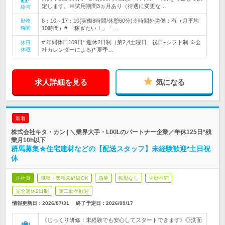
定します。※試用期間3ヵ月あり（待遇に変更な…
給与
8：10～17：10(実働8時間/休憩60分)※時間外労働：有（月平均
勤務
時間
10時間）# 「稼ぎたい！」「…
# 年間休日109日* 週休2日制（第2,4土曜日、祝日+シフト制 ※会
休日
休暇
社カレンダーによる)* 夏季…
求人詳細を見る
気になる
新着
株式会社キタ・カン | ＼業界大手・LIXILのパートナー企業／年休125日*残
業月10h以下
群馬募集★住宅建材などの【配送スタッフ】未経験歓迎*土日祝
休
正社員
職種・業種未経験OK
急募
転勤なし
学歴不問
完全週休2日制
第二新卒歓迎
情報更新日：2026/07/31
終了予定日：
2026/09/17
《じっくり研修！未経験でも安心してスタートできます》◎洗面