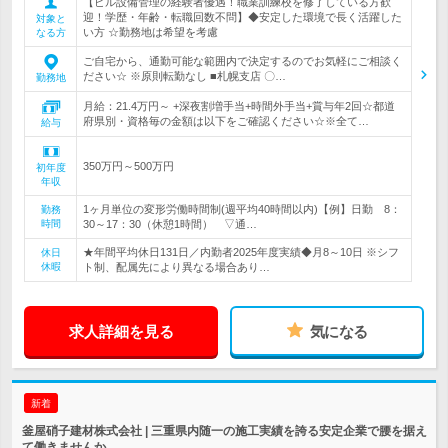
【ビル設備管理の経験者優遇！職業訓練校を修了している方歓
迎！学歴・年齢・転職回数不問】◆安定した環境で長く活躍した
対象と
い方 ☆勤務地は希望を考慮
なる方
ご自宅から、通勤可能な範囲内で決定するのでお気軽にご相談く
ださい☆ ※原則転勤なし ■札幌支店 〇…
勤務地
月給：21.4万円～ +深夜割増手当+時間外手当+賞与年2回☆都道
府県別・資格毎の金額は以下をご確認ください☆※全て…
給与
350万円～500万円
初年度
年収
1ヶ月単位の変形労働時間制(週平均40時間以内)【例】日勤 8：
勤務
時間
30～17：30（休憩1時間） ▽通…
★年間平均休日131日／内勤者2025年度実績◆月8～10日 ※シフ
休日
休暇
ト制、配属先により異なる場合あり…
求人詳細を見る
気になる
新着
釜屋硝子建材株式会社 | 三重県内随一の施工実績を誇る安定企業で腰を据え
て働きませんか