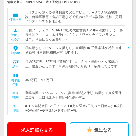
情報更新日：2026/07/24
終了予定日：
2026/10/22
＼イチから教える教育制度で安心デビュー／●サウナや温泉施
設、自動車家電・食品工場などで使われるガス設備の点検、定期
仕事内容
メンテナンスをおまかせ
＼新プロジェクトSTARTのため大幅増員！／◆45歳以下(※) 「将
来性は？」「スキルは身につく？」「ワークライフバランス
対象と
は？」⇒当社なら全部叶う♪
なる方
◎転勤なし／UIターン支援あり／車通勤OK 千葉県袖ケ浦市 ※車
通勤可 神奈川県相模原市（JR橋本…
勤務地
月給25万円～32万円（賞与2回）※スキル・年齢などを考慮の
上、優遇いたします。※試用期間3ヶ月あり（条件は同じです…
給与
350万円～450万円
初年度
年収
勤務時間：8：55～17：55（実働8時間／休憩1時間）※完全週休
勤務
時間
二日制 土日祝休み※時間外労働の有…
# ★☆年間休日120日以上☆★■完全週休2日制（土日休み）■祝日
休日
休暇
■GW休暇■夏季休暇■冬季休暇■有…
求人詳細を見る
気になる