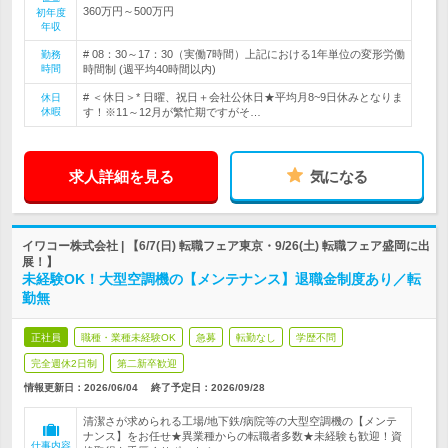
360万円～500万円
初年度
年収
# 08：30～17：30（実働7時間）上記における1年単位の変形労働
勤務
時間
時間制 (週平均40時間以内)
# ＜休日＞* 日曜、祝日＋会社公休日★平均月8~9日休みとなりま
休日
休暇
す！※11～12月が繁忙期ですがそ…
求人詳細を見る
気になる
イワコー株式会社 | 【6/7(日) 転職フェア東京・9/26(土) 転職フェア盛岡に出
展！】
未経験OK！大型空調機の【メンテナンス】退職金制度あり／転
勤無
正社員
職種・業種未経験OK
急募
転勤なし
学歴不問
完全週休2日制
第二新卒歓迎
情報更新日：2026/06/04
終了予定日：
2026/09/28
清潔さが求められる工場/地下鉄/病院等の大型空調機の【メンテ
ナンス】をお任せ★異業種からの転職者多数★未経験も歓迎！資
仕事内容