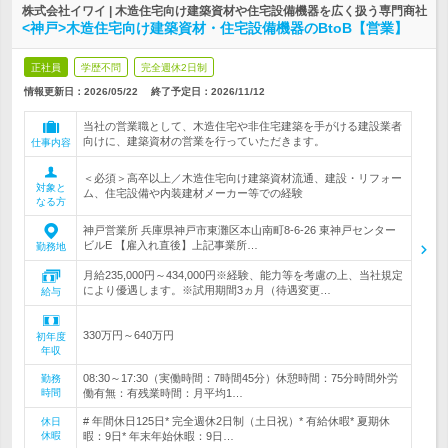
株式会社イワイ | 木造住宅向け建築資材や住宅設備機器を広く扱う専門商社
<神戸>木造住宅向け建築資材・住宅設備機器のBtoB【営業】
正社員
学歴不問
完全週休2日制
情報更新日：2026/05/22
終了予定日：
2026/11/12
当社の営業職として、木造住宅や非住宅建築を手がける建設業者
向けに、建築資材の営業を行っていただきます。
仕事内容
＜必須＞高卒以上／木造住宅向け建築資材流通、建設・リフォー
対象と
ム、住宅設備や内装建材メーカー等での経験
なる方
神戸営業所 兵庫県神戸市東灘区本山南町8-6-26 東神戸センター
ビルE 【雇入れ直後】上記事業所…
勤務地
月給235,000円～434,000円※経験、能力等を考慮の上、当社規定
により優遇します。※試用期間3ヵ月（待遇変更…
給与
330万円～640万円
初年度
年収
08:30～17:30（実働時間：7時間45分）休憩時間：75分時間外労
勤務
時間
働有無：有残業時間：月平均1…
# 年間休日125日* 完全週休2日制（土日祝）* 有給休暇* 夏期休
休日
休暇
暇：9日* 年末年始休暇：9日…