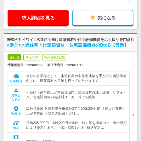
求人詳細を見る
気になる
株式会社イワイ | 木造住宅向け建築資材や住宅設備機器を広く扱う専門商社
<伊丹>木造住宅向け建築資材・住宅設備機器のBtoB【営業】
正社員
学歴不問
完全週休2日制
情報更新日：2026/05/22
終了予定日：
2026/11/12
当社の営業職として、木造住宅や非住宅建築を手がける建設業者
向けに、建築資材の営業を行っていただきます。
仕事内容
＜必須＞高卒以上／木造住宅向け建築資材流通、建設・リフォー
対象と
ム、住宅設備や内装建材メーカー等での経験
なる方
阪神営業所 兵庫県伊丹市鴻池3丁目20番23号 1F 【雇入れ直後】
上記事業所 【変更の範囲】会社…
勤務地
月給235,000円～434,000円※経験、能力等を考慮の上、当社規定
により優遇します。※試用期間3ヵ月（待遇変更…
給与