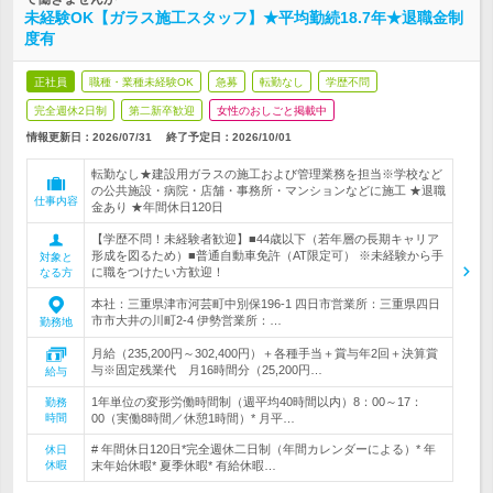
未経験OK【ガラス施工スタッフ】★平均勤続18.7年★退職金制
度有
正社員
職種・業種未経験OK
急募
転勤なし
学歴不問
完全週休2日制
第二新卒歓迎
女性のおしごと掲載中
情報更新日：2026/07/31
終了予定日：
2026/10/01
転勤なし★建設用ガラスの施工および管理業務を担当※学校など
の公共施設・病院・店舗・事務所・マンションなどに施工 ★退職
仕事内容
金あり ★年間休日120日
【学歴不問！未経験者歓迎】■44歳以下（若年層の長期キャリア
形成を図るため）■普通自動車免許（AT限定可） ※未経験から手
対象と
に職をつけたい方歓迎！
なる方
本社：三重県津市河芸町中別保196-1 四日市営業所：三重県四日
市市大井の川町2-4 伊勢営業所：…
勤務地
月給（235,200円～302,400円）＋各種手当＋賞与年2回＋決算賞
与※固定残業代 月16時間分（25,200円…
給与
1年単位の変形労働時間制（週平均40時間以内）8：00～17：
勤務
時間
00（実働8時間／休憩1時間）* 月平…
# 年間休日120日*完全週休二日制（年間カレンダーによる）* 年
休日
休暇
末年始休暇* 夏季休暇* 有給休暇…