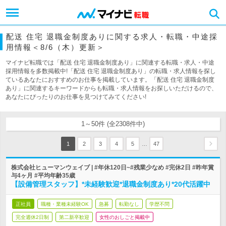
配送 住宅 退職金制度ありに関する求人・転職・中途採
用情報＜8/6（木）更新＞
マイナビ転職では「配送 住宅 退職金制度あり」に関連する転職・求人・中途
採用情報を多数掲載中!「配送 住宅 退職金制度あり」の転職・求人情報を探し
ているあなたにおすすめのお仕事を掲載しています。「配送 住宅 退職金制度
あり」に関連するキーワードからも転職・求人情報をお探しいただけるので、
あなたにぴったりのお仕事を見つけてみてください!
1～50件 (全2308件中)
…
1
2
3
4
5
47
株式会社ヒューマンウェイブ | #年休120日~#残業少なめ #完休2日 #昨年賞
与4ヶ月 #平均年齢35歳
【設備管理スタッフ】*未経験歓迎*退職金制度あり*20代活躍中
正社員
職種・業種未経験OK
急募
転勤なし
学歴不問
完全週休2日制
第二新卒歓迎
女性のおしごと掲載中