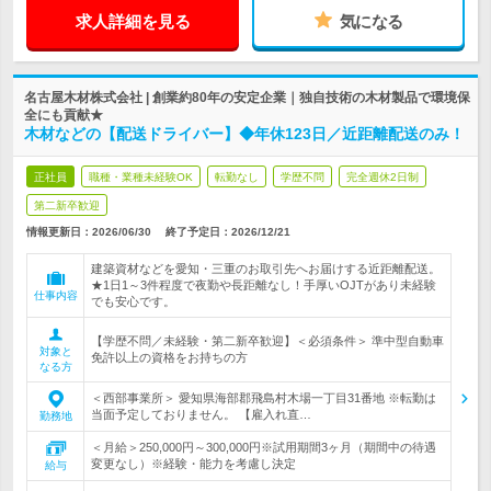
求人詳細を見る
気になる
名古屋木材株式会社 | 創業約80年の安定企業｜独自技術の木材製品で環境保
全にも貢献★
木材などの【配送ドライバー】◆年休123日／近距離配送のみ！
正社員
職種・業種未経験OK
転勤なし
学歴不問
完全週休2日制
第二新卒歓迎
情報更新日：2026/06/30
終了予定日：
2026/12/21
建築資材などを愛知・三重のお取引先へお届けする近距離配送。
★1日1～3件程度で夜勤や長距離なし！手厚いOJTがあり未経験
仕事内容
でも安心です。
【学歴不問／未経験・第二新卒歓迎】＜必須条件＞ 準中型自動車
対象と
免許以上の資格をお持ちの方
なる方
＜西部事業所＞ 愛知県海部郡飛島村木場一丁目31番地 ※転勤は
当面予定しておりません。 【雇入れ直…
勤務地
＜月給＞250,000円～300,000円※試用期間3ヶ月（期間中の待遇
変更なし）※経験・能力を考慮し決定
給与