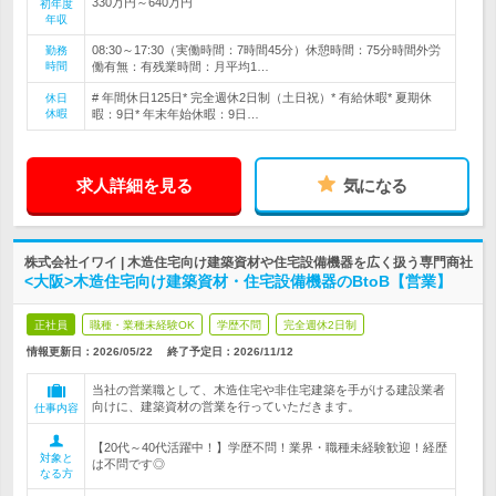
330万円～640万円
初年度
年収
08:30～17:30（実働時間：7時間45分）休憩時間：75分時間外労
勤務
時間
働有無：有残業時間：月平均1…
# 年間休日125日* 完全週休2日制（土日祝）* 有給休暇* 夏期休
休日
休暇
暇：9日* 年末年始休暇：9日…
求人詳細を見る
気になる
株式会社イワイ | 木造住宅向け建築資材や住宅設備機器を広く扱う専門商社
<大阪>木造住宅向け建築資材・住宅設備機器のBtoB【営業】
正社員
職種・業種未経験OK
学歴不問
完全週休2日制
情報更新日：2026/05/22
終了予定日：
2026/11/12
当社の営業職として、木造住宅や非住宅建築を手がける建設業者
向けに、建築資材の営業を行っていただきます。
仕事内容
【20代～40代活躍中！】学歴不問！業界・職種未経験歓迎！経歴
対象と
は不問です◎
なる方