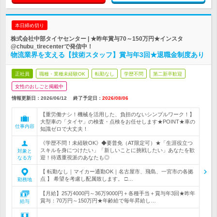
本日締め切り
株式会社中部タイヤセンター | ★昨年賞与70～150万円★インスタ
@chubu_tirecenterで発信中！
物流業界を支える【技術スタッフ】賞与年3回★退職金制度あり
正社員
職種・業種未経験OK
転勤なし
学歴不問
第二新卒歓迎
女性のおしごと掲載中
情報更新日：2026/06/12
終了予定日：
2026/08/06
【重労働ナシ！機械を活用した、負担のないシンプルワーク！】
大型車の「タイヤ」の検査・点検をお任せします★POINT★車の
仕事内容
知識ゼロで大丈夫！
《学歴不問！未経験OK》◆要普免（AT限定可）★「生涯役立つ
スキルを身につけたい」「新しいことに挑戦したい」あなたを歓
対象と
迎！待遇重視派のあなたも◎
なる方
【 転勤なし｜マイカー通勤OK｜名古屋市、飛島、一宮市の各拠
点 】 希望を考慮し配属致します。 □…
勤務地
【月給】25万4000円～36万9000円＋各種手当＋賞与年3回★昨年
賞与：70万円～150万円★年齢給で毎年昇給し…
給与