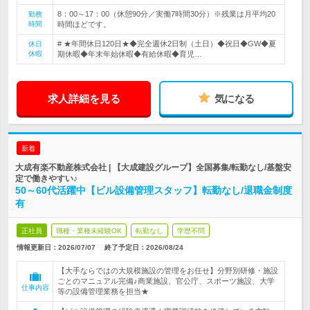
8：00～17：00（休憩90分／実働7時間30分）※残業は月平均20
勤務
時間
時間ほどです。
# ★年間休日120日★◆完全週休2日制（土日）◆祝日◆GW◆夏
休日
休暇
期休暇◆年末年始休暇◆有給休暇◆育児…
求人詳細を見る
気になる
新着
大成有楽不動産株式会社 | 【大成建設グループ】全国募集/転勤なし/基盤安
定で働きやすい♪
50～60代活躍中【ビル設備管理スタッフ】転勤なし/退職金制度
有
正社員
職種・業種未経験OK
転勤なし
学歴不問
情報更新日：2026/07/07
終了予定日：
2026/08/24
【大手ならではの大規模施設の管理をお任せ】分野別研修・施設
ごとのマニュアル完備♪商業施設、官公庁、スポーツ施設、大学
仕事内容
等の設備管理業務を担当★