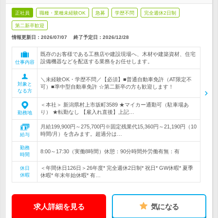
正社員
職種・業種未経験OK
急募
学歴不問
完全週休2日制
第二新卒歓迎
情報更新日：2026/07/07
終了予定日：
2026/12/28
既存のお客様である工務店や建設現場へ、木材や建築資材、住宅
設備機器などを配送する業務をお任せします。
仕事内容
＼未経験OK・学歴不問／【必須】■普通自動車免許（AT限定不
対象と
可）■準中型自動車免許 ☆第二新卒の方も歓迎します！
なる方
＜本社＞ 新潟県村上市坂町3589 ★マイカー通勤可（駐車場あ
り） ★転勤なし 【雇入れ直後】上記…
勤務地
月給199,900円～275,700円※固定残業代15,360円～21,190円（10
時間/月）を含みます。超過分は…
給与
勤務
8:00～17:30（実働8時間）休憩：90分時間外労働有無：有
時間
＜年間休日126日＞26年度* 完全週休2日制* 祝日* GW休暇* 夏季
休日
休暇
休暇* 年末年始休暇* 有…
求人詳細を見る
気になる