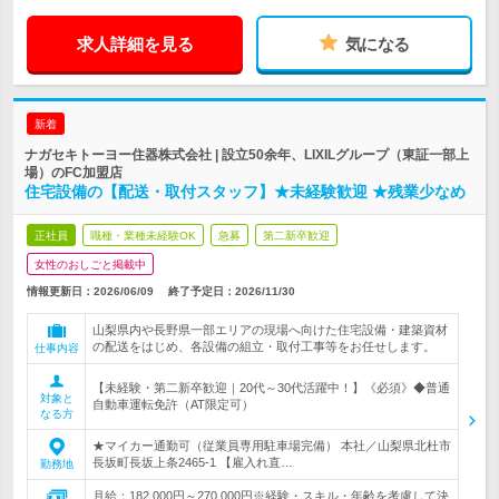
求人詳細を見る
気になる
新着
ナガセキトーヨー住器株式会社 | 設立50余年、LIXILグループ（東証一部上
場）のFC加盟店
住宅設備の【配送・取付スタッフ】★未経験歓迎 ★残業少なめ
正社員
職種・業種未経験OK
急募
第二新卒歓迎
女性のおしごと掲載中
情報更新日：2026/06/09
終了予定日：
2026/11/30
山梨県内や長野県一部エリアの現場へ向けた住宅設備・建築資材
の配送をはじめ、各設備の組立・取付工事等をお任せします。
仕事内容
【未経験・第二新卒歓迎｜20代～30代活躍中！】《必須》◆普通
対象と
自動車運転免許（AT限定可）
なる方
★マイカー通勤可（従業員専用駐車場完備） 本社／山梨県北杜市
長坂町長坂上条2465-1 【雇入れ直…
勤務地
月給：182,000円～270,000円※経験・スキル・年齢を考慮して決