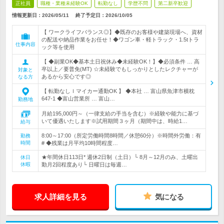
正社員
職種・業種未経験OK
転勤なし
学歴不問
第二新卒歓迎
情報更新日：2026/05/11
終了予定日：
2026/10/05
【 ワークライフバランス◎】◆既存のお客様や建築現場へ、資材
の配送や納品作業をお任せ！◆ワゴン車・軽トラック・1.5tトラ
仕事内容
ック等を使用
【 ◆副業OK◆基本土日祝休み◆未経験OK！】◆必須条件 … 高
卒以上／要普免(MT) ☆未経験でもしっかりとしたレクチャーが
対象と
あるから安心です◎
なる方
【 転勤なしｌマイカー通勤OK 】 ◆本社 … 富山県魚津市横枕
647-1 ◆富山営業所 … 富山…
勤務地
月給195,000円～（一律支給の手当を含む）※経験や能力に基づ
いて優遇いたします※試用期間３ヶ月（期間中は、時給1…
給与
8:00～17:00（所定労働時間8時間／休憩60分）※時間外労働：有
勤務
時間
# ◆残業は月平均10時間程度…
★年間休日113日* 週休2日制（土日）└ 8月～12月のみ、土曜出
休日
休暇
勤月2回程度あり└ 日曜日は毎週…
求人詳細を見る
気になる