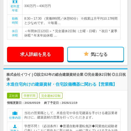
330万円～430万円
初年度
年収
8:30～17:30 （実働8時間／休憩60分） ※残業は月平均10.17時間
勤務
時間
と少なめです。 ※毎週…
＜年間休日123日＞ * 完全週休2日制（土曜・日曜） * 祝日 * 夏季
休日
休暇
休暇 * 年末年始休暇 …
求人詳細を見る
気になる
株式会社イワイ | ◎設立62年の総合建築資材企業 ◎完全週休2日制 ◎土日祝
休
木造住宅向けの建築資材・住宅設備機器に関わる【営業職】
正社員
学歴不問
完全週休2日制
情報更新日：2026/05/29
終了予定日：
2026/11/19
当社の営業職として、木造住宅や非住宅建築を手がける建設業者
向けに、建築資材の営業を行っていただきます。
仕事内容
学歴不問！《必須条件》◆普通自動車運転免許◆同業他社経験者
◎新しいことに前向きに取り組み、一緒に学んでいける方をお待
対象と