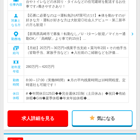
台やトイレなどの水回り・タイルなどの住宅建材を配送するお仕
仕事内容
事です♪働きやすさあり！
【応募に必要なのは⇒運転免許(AT限可)だけ】★体を動かすのが
好きな方・運転が好きな方は大歓迎◎社会人デビュー・第二新卒
対象と
の方も歓迎！
なる方
【群馬県高崎市で募集！転勤なし／U・Iターン歓迎／マイカー通
勤OK／「高崎駅」より車で約15分】…
勤務地
【月給】20万円～30万円+残業手当支給＋賞与年2回＋その他手当
（皆勤手当、家族手当など）★入社前のご経験などを評価…
給与
280万円～420万円
初年度
年収
8:00～17:00（実働8時間）★月の平均残業時間は10時間程度。定
勤務
時間
時退社も可能です！
# ◆年間休日125日◆◆完全週休2日制（土日休み）◆祝日◆有給
休日
休暇
休暇◆GW◆夏季休暇◆年末年始休暇◆…
求人詳細を見る
気になる