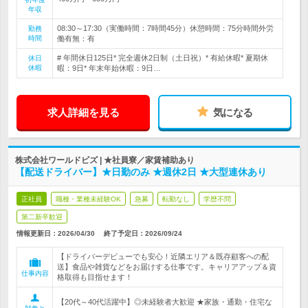
年収
08:30～17:30（実働時間：7時間45分）休憩時間：75分時間外労
勤務
時間
働有無：有
# 年間休日125日* 完全週休2日制（土日祝）* 有給休暇* 夏期休
休日
休暇
暇：9日* 年末年始休暇：9日…
求人詳細を見る
気になる
株式会社ワールドビズ | ★社員寮／家賃補助あり
【配送ドライバー】★日勤のみ ★週休2日 ★大型連休あり
正社員
職種・業種未経験OK
急募
転勤なし
学歴不問
第二新卒歓迎
情報更新日：2026/04/30
終了予定日：
2026/09/24
【ドライバーデビューでも安心！近隣エリア＆既存顧客への配
送】食品や雑貨などをお届けする仕事です。キャリアアップ＆資
仕事内容
格取得も目指せます！
【20代～40代活躍中】◎未経験者大歓迎 ★家族・通勤・住宅な