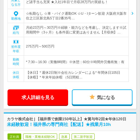
対象と
ど諸手当も充実 ★入社1年目で月収28万円の実績も！
なる方
☆転勤なし ☆車・バイク通勤OK ☆U・Iターン歓迎 大阪府大阪市
住之江区新北島5丁目2番35号…
勤務地
月給23万円～30万円※経験・能力などを考慮し、決定します※試
用期間中（3ヶ月）も条件面に変更はありません【月収例】…
給与
275万円～500万円
初年度
年収
勤務
* 7:30～16:30（実働8時間）※休憩：60分※時間外労働有無：有
時間
【休日】* 週休2日制※会社カレンダーによる* 年間休日105日
休日
休暇
【休暇】* 年末年始休暇 （5日間程…
求人詳細を見る
気になる
カラヤ株式会社 | 【福井県で創業150年以上】★賞与年2回★年休120日
未経験歓迎！福井県の専門商社【配送】★残業月10h
正社員
職種・業種未経験OK
急募
第二新卒歓迎