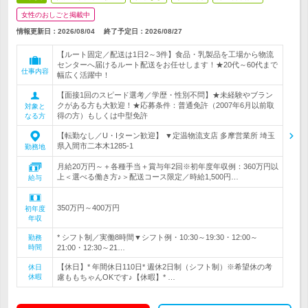
女性のおしごと掲載中
情報更新日：2026/08/04
終了予定日：
2026/08/27
【ルート固定／配送は1日2～3件】食品・乳製品を工場から物流
センターへ届けるルート配送をお任せします！★20代～60代まで
仕事内容
幅広く活躍中！
【面接1回のスピード選考／学歴・性別不問】★未経験やブラン
クがある方も大歓迎！★応募条件：普通免許（2007年6月以前取
対象と
得の方）もしくは中型免許
なる方
【転勤なし／U・Iターン歓迎】 ▼定温物流支店 多摩営業所 埼玉
県入間市二本木1285-1
勤務地
月給20万円～＋各種手当＋賞与年2回※初年度年収例：360万円以
上＜選べる働き方♪＞配送コース限定／時給1,500円…
給与
350万円～400万円
初年度
年収
* シフト制／実働8時間▼シフト例・10:30～19:30・12:00～
勤務
時間
21:00・12:30～21…
【休日】* 年間休日110日* 週休2日制（シフト制）※希望休の考
休日
休暇
慮ももちゃんOKです♪【休暇】* …