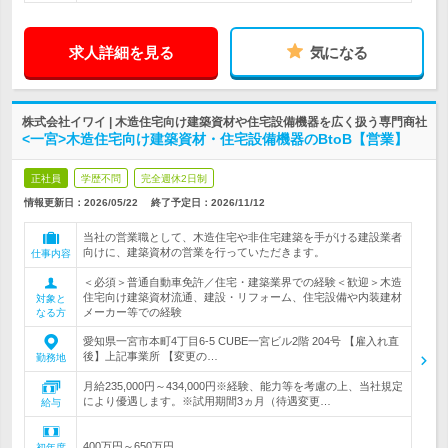
求人詳細を見る
気になる
株式会社イワイ | 木造住宅向け建築資材や住宅設備機器を広く扱う専門商社
<一宮>木造住宅向け建築資材・住宅設備機器のBtoB【営業】
正社員
学歴不問
完全週休2日制
情報更新日：2026/05/22
終了予定日：
2026/11/12
当社の営業職として、木造住宅や非住宅建築を手がける建設業者
向けに、建築資材の営業を行っていただきます。
仕事内容
＜必須＞普通自動車免許／住宅・建築業界での経験＜歓迎＞木造
住宅向け建築資材流通、建設・リフォーム、住宅設備や内装建材
対象と
メーカー等での経験
なる方
愛知県一宮市本町4丁目6-5 CUBE一宮ビル2階 204号 【雇入れ直
後】上記事業所 【変更の…
勤務地
月給235,000円～434,000円※経験、能力等を考慮の上、当社規定
により優遇します。※試用期間3ヵ月（待遇変更…
給与
400万円～650万円
初年度