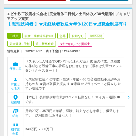
エビヤ鉄工設備株式会社 | 完全週休二日制／土日休み／30代活躍中／キャリ
アアップ充実
【 監理技術者 】★未経験者歓迎★年休120日★退職金制度有り
正社員
職種・業種未経験OK
急募
転勤なし
学歴不問
完全週休2日制
第二新卒歓迎
女性のおしごと掲載中
情報更新日：2026/07/17
終了予定日：
2026/09/10
《スキルは入社後でOK》打ち合わせや設計図面の作成、見積書
の作成など設備工事の管理をお任せします【最初は先輩のアシス
仕事内容
タントからスタート】
＼未経験歓迎／ ◎学歴・性別・年齢不問 ◎普通自動車免許をお
持ちの方 ★資格取得支援あり ★家庭やプライベートと両立しや
対象と
すい環境です
なる方
【本社】 長野県伊那市荒井3712 ※転勤なし！ マイカー通勤OK
です。
勤務地
月給20万～35万円※年齢、経験、能力などを考慮し、優遇しま
す。 試用期間はありません！
給与
340万円～650万円
初年度
年収