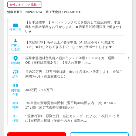
女性のおしごと掲載中
情報更新日：2026/07/14
終了予定日：
2027/01/04
【若手活躍中！】4トントラックなどを使用して建設資材、水道
機材の配送業務をお任せします。★残業月10時間程度で働きやす
仕事内容
い★
【未経験OK】高卒以上／要準中免（AT限定不可）45歳まで
対象と
（※）★独り立ちできるまで、しっかりサポートします★
なる方
福井水道機材営業所／福井市フェア河増1-2 ※マイカー通勤
OK（無料駐車場あり） 【雇入れ直後】上…
勤務地
月給22万円～28万円※経験、能力を考慮の上決定します。※試用
期間3ヶ月（待遇変更なし）
給与
300万円～390万円
初年度
年収
1年単位の変形労働時間制（週平均40時間以内）例）8：00 ～
勤務
時間
17：00（所定労働時間8時間／休…
* 週休2日制（原則土日…当社カレンダーによる）* 祝日※2ヶ月
休日
休暇
に1回程度土曜日（午前中のみ）出勤あ…