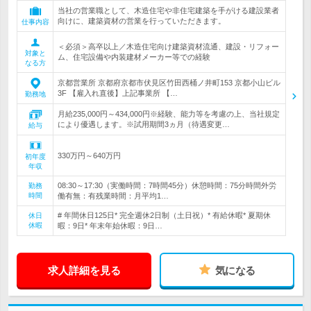
当社の営業職として、木造住宅や非住宅建築を手がける建設業者
向けに、建築資材の営業を行っていただきます。
仕事内容
＜必須＞高卒以上／木造住宅向け建築資材流通、建設・リフォー
対象と
ム、住宅設備や内装建材メーカー等での経験
なる方
京都営業所 京都府京都市伏見区竹田西桶ノ井町153 京都小山ビル
3F 【雇入れ直後】上記事業所 【…
勤務地
月給235,000円～434,000円※経験、能力等を考慮の上、当社規定
により優遇します。※試用期間3ヵ月（待遇変更…
給与
330万円～640万円
初年度
年収
08:30～17:30（実働時間：7時間45分）休憩時間：75分時間外労
勤務
時間
働有無：有残業時間：月平均1…
# 年間休日125日* 完全週休2日制（土日祝）* 有給休暇* 夏期休
休日
休暇
暇：9日* 年末年始休暇：9日…
求人詳細を見る
気になる