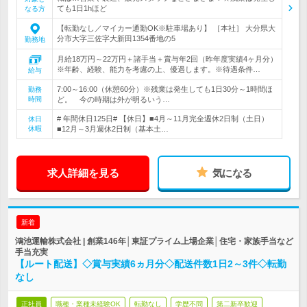
ても1日1hほど
なる方
【転勤なし／マイカー通勤OK※駐車場あり】 ［本社］ 大分県大
分市大字三佐字大新田1354番地の5
勤務地
月給18万円～22万円＋諸手当＋賞与年2回（昨年度実績4ヶ月分）
※年齢、経験、能力を考慮の上、優遇します。※待遇条件…
給与
7:00～16:00（休憩60分）※残業は発生しても1日30分～1時間ほ
勤務
時間
ど。 今の時期は外が明るいう…
# 年間休日125日# 【休日】■4月～11月完全週休2日制（土日）
休日
休暇
■12月～3月週休2日制（基本土…
求人詳細を見る
気になる
新着
鴻池運輸株式会社 | 創業146年│東証プライム上場企業│住宅・家族手当など
手当充実
【ルート配送】◇賞与実績6ヵ月分◇配送件数1日2～3件◇転勤
なし
正社員
職種・業種未経験OK
転勤なし
学歴不問
第二新卒歓迎