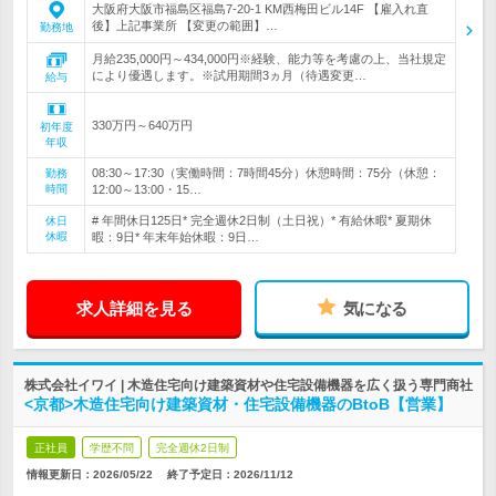
大阪府大阪市福島区福島7-20-1 KM西梅田ビル14F 【雇入れ直
後】上記事業所 【変更の範囲】…
勤務地
月給235,000円～434,000円※経験、能力等を考慮の上、当社規定
により優遇します。※試用期間3ヵ月（待遇変更…
給与
330万円～640万円
初年度
年収
08:30～17:30（実働時間：7時間45分）休憩時間：75分（休憩：
勤務
時間
12:00～13:00・15…
# 年間休日125日* 完全週休2日制（土日祝）* 有給休暇* 夏期休
休日
休暇
暇：9日* 年末年始休暇：9日…
求人詳細を見る
気になる
株式会社イワイ | 木造住宅向け建築資材や住宅設備機器を広く扱う専門商社
<京都>木造住宅向け建築資材・住宅設備機器のBtoB【営業】
正社員
学歴不問
完全週休2日制
情報更新日：2026/05/22
終了予定日：
2026/11/12