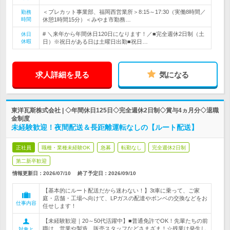
＜プレカット事業部、福岡西営業所＞8:15～17:30（実働8時間／
勤務
時間
休憩1時間15分）＜みやま市勤務…
# ＼来年から年間休日120日になります！／■完全週休2日制（土
休日
休暇
日）※祝日がある日は土曜日出勤■祝日…
求人詳細を見る
気になる
東洋瓦斯株式会社 | ◇年間休日125日◇完全週休2日制◇賞与4ヵ月分◇退職
金制度
未経験歓迎！夜間配送＆長距離運転なしの【ルート配送】
正社員
職種・業種未経験OK
急募
転勤なし
完全週休2日制
第二新卒歓迎
情報更新日：2026/07/10
終了予定日：
2026/09/10
【基本的にルート配送だから迷わない！】3t車に乗って、ご家
庭・店舗・工場へ向けて、LPガスの配達やボンベの交換などをお
仕事内容
任せします！
【未経験歓迎｜20～50代活躍中】■普通免許でOK！先輩たちの前
職は…営業や製造、販売スタッフなどさまざま！☆残業は発生し
対象と