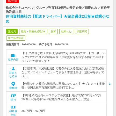
残り4日
株式会社キユーハウ | グループ年商153億円の安定企業／日勤のみ／有給平
均取得11日
住宅資材商社の【配送ドライバー】★完全週休2日制★残業少な
め
正社員
職種・業種未経験OK
急募
転勤なし
学歴不問
第二新卒歓迎
情報更新日：2026/06/16
終了予定日：
2026/08/10
【1日の業務が終了すれば定時前でも退社可能です！】2t・4tトラ
ックで近郊エリアの建築現場に住宅資材を配送する商社の自社ド
仕事内容
ライバーの仕事です！
【学歴不問／未経験歓迎】応募条件にある免許があれば実務経験
なしでドライバーデビューできる！志望理由は「運転が好き」で
対象と
OK！
なる方
【転勤なし／希望の勤務地に配属になります】 ★プレカット事業
部：福岡県福岡市東区箱崎ふ頭4丁目3-…
勤務地
【5年連続で給与ベースアップを実施】月給24万2000円～33万
3000円＋賞与年3回※経験やスキルを考慮の上、決定…
給与
350万円～460万円
初年度
年収