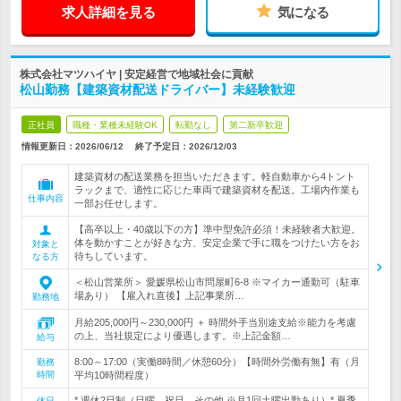
求人詳細を見る
気になる
株式会社マツハイヤ | 安定経営で地域社会に貢献
松山勤務【建築資材配送ドライバー】未経験歓迎
正社員
職種・業種未経験OK
転勤なし
第二新卒歓迎
情報更新日：2026/06/12
終了予定日：
2026/12/03
建築資材の配送業務を担当いただきます。軽自動車から4トント
ラックまで、適性に応じた車両で建築資材を配送。工場内作業も
仕事内容
一部お任せします。
【高卒以上・40歳以下の方】準中型免許必須！未経験者大歓迎。
体を動かすことが好きな方、安定企業で手に職をつけたい方をお
対象と
待ちしています。
なる方
＜松山営業所＞ 愛媛県松山市問屋町6-8 ※マイカー通勤可（駐車
場あり） 【雇入れ直後】上記事業所…
勤務地
月給205,000円～230,000円 ＋ 時間外手当別途支給※能力を考慮
の上、当社規定により優遇します。※上記金額…
給与
8:00～17:00（実働8時間／休憩60分）【時間外労働有無】有（月
勤務
時間
平均10時間程度）
* 週休2日制（日曜、祝日、その他 ※月1回土曜出勤あり）* 夏季
休日