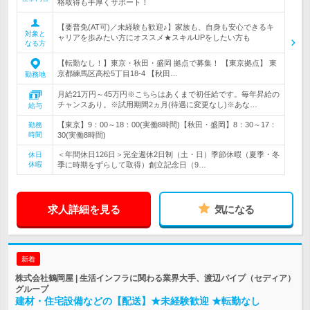
格取得も手厚くサポート！
【要普免(AT可)／未経験も歓迎♪】家族も、自身も安心できるキ
対象と
ャリアを歩みたい方にオススメ★スキルUPをしたい方も
なる方
【転勤なし！】東京・秋田・盛岡 拠点で募集！ 【東京拠点】 東
京都練馬区高松5丁目18-4 【秋田…
勤務地
月給21万円～45万円※こちらはあくまで初任給です。毎年昇給の
チャンスあり。※試用期間2ヵ月(待遇に変更なし)※あな…
給与
【東京】9：00～18：00(実働8時間)【秋田・盛岡】8：30～17：
勤務
時間
30(実働8時間)
＜年間休日126日＞完全週休2日制（土・日）季節休暇（夏季・冬
休日
休暇
季に時期をずらして取得）創立記念日（9…
求人詳細を見る
気になる
新着
株式会社鶴岡屋 | 生活インフラに関わる業界大手、渡辺パイプ（セディア）
グループ
建材・住宅設備などの【配送】★未経験歓迎 ★転勤なし