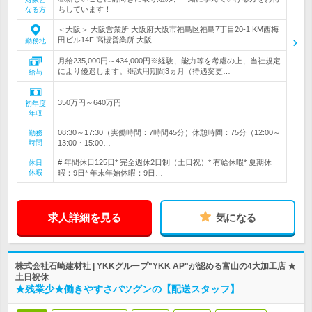
ちしています！
なる方
＜大阪＞ 大阪営業所 大阪府大阪市福島区福島7丁目20‐1 KM西梅
田ビル14F 高槻営業所 大阪…
勤務地
月給235,000円～434,000円※経験、能力等を考慮の上、当社規定
により優遇します。※試用期間3ヵ月（待遇変更…
給与
350万円～640万円
初年度
年収
08:30～17:30（実働時間：7時間45分）休憩時間：75分（12:00～
勤務
時間
13:00・15:00…
# 年間休日125日* 完全週休2日制（土日祝）* 有給休暇* 夏期休
休日
休暇
暇：9日* 年末年始休暇：9日…
求人詳細を見る
気になる
株式会社石崎建材社 | YKKグループ"YKK AP"が認める富山の4大加工店 ★
土日祝休
★残業少★働きやすさバツグンの【配送スタッフ】