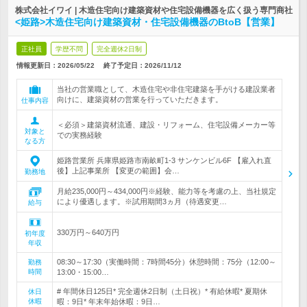
株式会社イワイ | 木造住宅向け建築資材や住宅設備機器を広く扱う専門商社
<姫路>木造住宅向け建築資材・住宅設備機器のBtoB【営業】
正社員
学歴不問
完全週休2日制
情報更新日：2026/05/22
終了予定日：
2026/11/12
当社の営業職として、木造住宅や非住宅建築を手がける建設業者
向けに、建築資材の営業を行っていただきます。
仕事内容
＜必須＞建築資材流通、建設・リフォーム、住宅設備メーカー等
対象と
での実務経験
なる方
姫路営業所 兵庫県姫路市南畝町1‐3 サンケンビル6F 【雇入れ直
後】上記事業所 【変更の範囲】会…
勤務地
月給235,000円～434,000円※経験、能力等を考慮の上、当社規定
により優遇します。※試用期間3ヵ月（待遇変更…
給与
330万円～640万円
初年度
年収
08:30～17:30（実働時間：7時間45分）休憩時間：75分（12:00～
勤務
時間
13:00・15:00…
# 年間休日125日* 完全週休2日制（土日祝）* 有給休暇* 夏期休
休日
休暇
暇：9日* 年末年始休暇：9日…