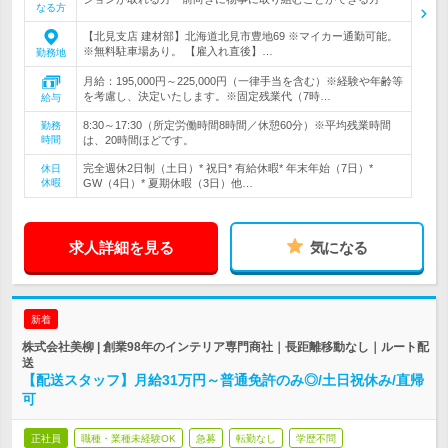
なる方
【北見支店 建材部】北海道北見市豊地69 ※マイカー通勤可能。
※無料駐車場あり。 【雇入れ直後】…
勤務地
月給：195,000円～225,000円（一律手当を含む）※経験や年齢等
を考慮し、決定いたします。※固定残業代（7時…
給与
8:30～17:30（所定労働時間8時間／休憩60分）※平均残業時間
勤務
時間
は、20時間ほどです。
完全週休2日制（土日）* 祝日* 有給休暇* 年末年始（7日）*
休日
休暇
GW（4日）* 夏期休暇（3日）他…
求人詳細を見る
気になる
新着
株式会社美柳 | 創業98年のインテリア専門商社｜長距離移動なし｜ルート配
送
【配送スタッフ】月給31万円～普通免許のみ◎/土日祝休み/直帰
可
正社員
職種・業種未経験OK
急募
転勤なし
学歴不問