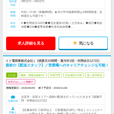
280万円～420万円
初年度
年収
8:00～17:00（実働8時間）★月の平均残業時間は10時間程度。定
勤務
時間
時退社も可能です！
# ◆年間休日125日◆◆完全週休2日制（土日休み）◆祝日◆有給
休日
休暇
休暇◆GW◆夏季休暇◆年末年始休暇◆…
求人詳細を見る
気になる
イト電商事株式会社 | 《残業月20時間・賞与年3回・年間休日127日》
資材の【配送スタッフ】／営業職へのキャリアチェンジも可能！
正社員
職種・業種未経験OK
学歴不問
完全週休2日制
第二新卒歓迎
女性のおしごと掲載中
情報更新日：2026/06/05
終了予定日：
2026/11/26
北見市・近郊エリアへ資材の配達を行っていただきます【経験不
問・年間休日127日】
仕事内容
【応募条件】◎高卒以上 ◎普通免許(MT)／明るくコミュニケー
対象と
ションが取れる方・前向きに物事に取り組むことができる方