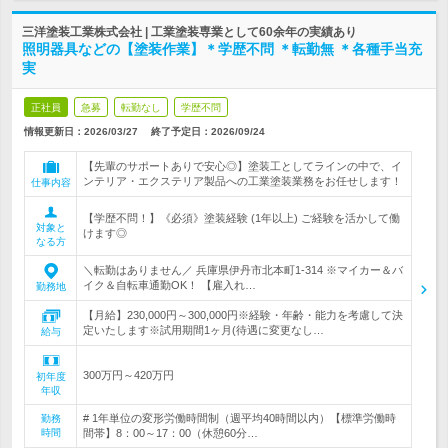
三洋塗装工業株式会社 | 工業塗装専業として60余年の実績あり
照明器具などの【塗装作業】＊学歴不問 ＊転勤無 ＊各種手当充
実
正社員
急募
転勤なし
学歴不問
情報更新日：2026/03/27
終了予定日：
2026/09/24
【先輩のサポートありで安心◎】塗装工としてラインの中で、イ
ンテリア・エクステリア製品への工業塗装業務をお任せします！
仕事内容
【学歴不問！】《必須》塗装経験 (1年以上) ご経験を活かして働
対象と
けます◎
なる方
＼転勤はありません／ 兵庫県伊丹市北本町1-314 ※マイカー＆バ
イク＆自転車通勤OK！ 【雇入れ…
勤務地
【月給】230,000円～300,000円※経験・年齢・能力を考慮して決
定いたします※試用期間1ヶ月(待遇に変更なし…
給与
300万円～420万円
初年度
年収
# 1年単位の変形労働時間制（週平均40時間以内）【標準労働時
勤務
時間
間帯】8：00～17：00（休憩60分…