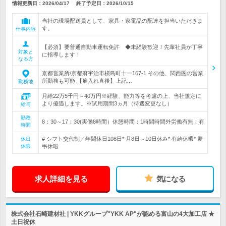
情報更新日：2026/04/17
終了予定日：
2026/10/15
当社の現場配送員として、家具・家電品の配達を担当いただきま
す。
仕事内容
【必須】要普通自動車運転免許 ◆未経験歓迎！先輩社員が丁寧
対象と
に指導します！
なる方
京都営業所/京都府宇治市槇島町十一167-1 その他、関西圏の営業
所勤務も可能 【雇入れ直後】上記…
勤務地
月給22万5千円～40万円※経験、能力等を考慮の上、当社規定に
より優遇します。※試用期間3ヵ月（待遇変更なし）
給与
勤務
8：30～17：30(実働8時間）休憩時間：1時間時間外労働有無：有
時間
# シフト交代制／年間休日108日* 月8日～10日休み* 有給休暇* 慶
休日
休暇
弔休暇
求人詳細を見る
気になる
株式会社石崎建材社 | YKKグループ"YKK AP"が認める富山の4大加工店 ★
土日祝休