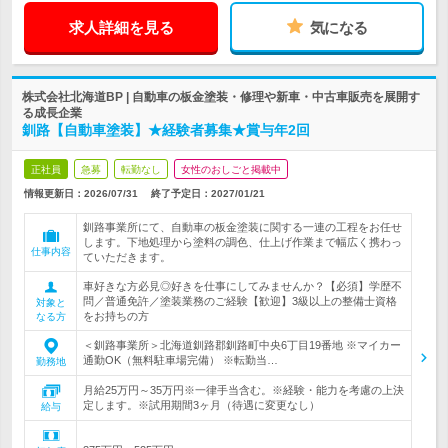
求人詳細を見る
気になる
株式会社北海道BP | 自動車の板金塗装・修理や新車・中古車販売を展開す
る成長企業
釧路【自動車塗装】★経験者募集★賞与年2回
正社員
急募
転勤なし
女性のおしごと掲載中
情報更新日：2026/07/31
終了予定日：
2027/01/21
釧路事業所にて、自動車の板金塗装に関する一連の工程をお任せ
します。下地処理から塗料の調色、仕上げ作業まで幅広く携わっ
仕事内容
ていただきます。
車好きな方必見◎好きを仕事にしてみませんか？【必須】学歴不
問／普通免許／塗装業務のご経験【歓迎】3級以上の整備士資格
対象と
をお持ちの方
なる方
＜釧路事業所＞北海道釧路郡釧路町中央6丁目19番地 ※マイカー
通勤OK（無料駐車場完備） ※転勤当…
勤務地
月給25万円～35万円※一律手当含む。※経験・能力を考慮の上決
定します。※試用期間3ヶ月（待遇に変更なし）
給与