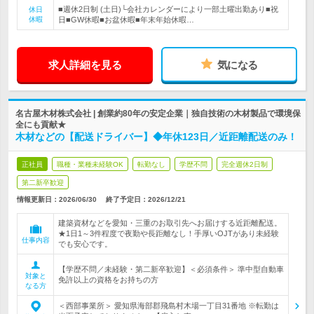
■週休2日制 (土日)└会社カレンダーにより一部土曜出勤あり■祝
休日
休暇
日■GW休暇■お盆休暇■年末年始休暇…
求人詳細を見る
気になる
名古屋木材株式会社 | 創業約80年の安定企業｜独自技術の木材製品で環境保
全にも貢献★
木材などの【配送ドライバー】◆年休123日／近距離配送のみ！
正社員
職種・業種未経験OK
転勤なし
学歴不問
完全週休2日制
第二新卒歓迎
情報更新日：2026/06/30
終了予定日：
2026/12/21
建築資材などを愛知・三重のお取引先へお届けする近距離配送。
★1日1～3件程度で夜勤や長距離なし！手厚いOJTがあり未経験
仕事内容
でも安心です。
【学歴不問／未経験・第二新卒歓迎】＜必須条件＞ 準中型自動車
対象と
免許以上の資格をお持ちの方
なる方
＜西部事業所＞ 愛知県海部郡飛島村木場一丁目31番地 ※転勤は