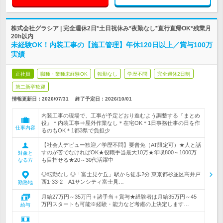
株式会社グラシア | 完全週休2日*土日祝休み*夜勤なし*直行直帰OK*残業月
20h以内
未経験OK！内装工事の【施工管理】年休120日以上／賞与100万
実績
正社員
職種・業種未経験OK
転勤なし
学歴不問
完全週休2日制
第二新卒歓迎
情報更新日：2026/07/31
終了予定日：
2026/10/01
内装工事の現場で、工事が予定どおり進むよう調整する『まとめ
役』＊内装工事⇒屋外作業なし＊在宅OK＊1日事務仕事の日を作
仕事内容
るのもOK＊1都3県で負担少
【社会人デビュー歓迎／学歴不問】要普免（AT限定可）★人と話
すのが苦でなければOK★役職手当最大10万★年収800～1000万
対象と
も目指せる★20～30代活躍中
なる方
◎転勤なし ◎「富士見ケ丘」駅から徒歩2分 東京都杉並区高井戸
西1-33-2 A1サンシティ富士見…
勤務地
月給27万円～35万円＋諸手当＋賞与★経験者は月給35万円～45
万円スタートも可能※経験・能力など考慮の上決定します…
給与