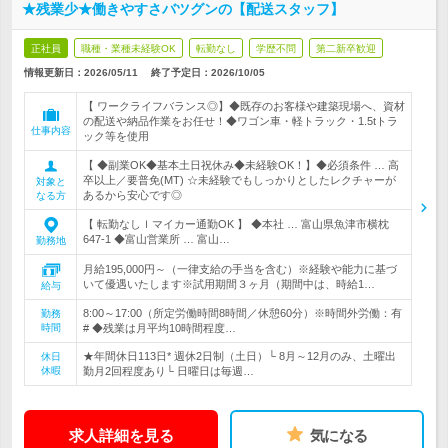
★残業少★働きやすさバツグンの【配送スタッフ】
正社員
職種・業種未経験OK
転勤なし
学歴不問
第二新卒歓迎
情報更新日：2026/05/11
終了予定日：
2026/10/05
【 ワークライフバランス◎】◆既存のお客様や建築現場へ、資材
の配送や納品作業をお任せ！◆ワゴン車・軽トラック・1.5tトラ
仕事内容
ック等を使用
【 ◆副業OK◆基本土日祝休み◆未経験OK！】◆必須条件 … 高
卒以上／要普免(MT) ☆未経験でもしっかりとしたレクチャーが
対象と
あるから安心です◎
なる方
【 転勤なしｌマイカー通勤OK 】 ◆本社 … 富山県魚津市横枕
647-1 ◆富山営業所 … 富山…
勤務地
月給195,000円～（一律支給の手当を含む）※経験や能力に基づ
いて優遇いたします※試用期間３ヶ月（期間中は、時給1…
給与
8:00～17:00（所定労働時間8時間／休憩60分）※時間外労働：有
勤務
時間
# ◆残業は月平均10時間程度…
★年間休日113日* 週休2日制（土日）└ 8月～12月のみ、土曜出
休日
休暇
勤月2回程度あり└ 日曜日は毎週…
求人詳細を見る
気になる