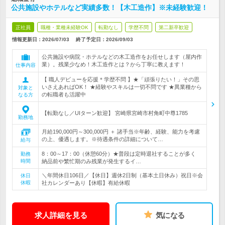
公共施設やホテルなど実績多数！【木工造作】※未経験歓迎！
正社員
職種・業種未経験OK
転勤なし
学歴不問
第二新卒歓迎
情報更新日：2026/07/03
終了予定日：
2026/09/03
公共施設や病院・ホテルなどの木工造作をお任せします（屋内作
業）。残業少なめ！木工造作とは？から丁寧に教えます！
仕事内容
【 職人デビューを応援＊学歴不問 】★「頑張りたい！」その思
いさえあればOK！ ★経験やスキルは一切不問です ★異業種から
対象と
の転職者も活躍中
なる方
【転勤なし／UIターン歓迎】 宮崎県宮崎市村角町中尊1785
勤務地
月給190,000円～300,000円 ＋ 諸手当※年齢、経験、能力を考慮
の上、優遇します。※待遇条件の詳細について…
給与
8：00～17：00（休憩60分）★普段は定時退社することが多く
勤務
時間
納品前や繁忙期のみ残業が発生するイ…
＼年間休日106日／【休日】週休2日制（基本土日休み）祝日※会
休日
休暇
社カレンダーあり【休暇】有給休暇
求人詳細を見る
気になる