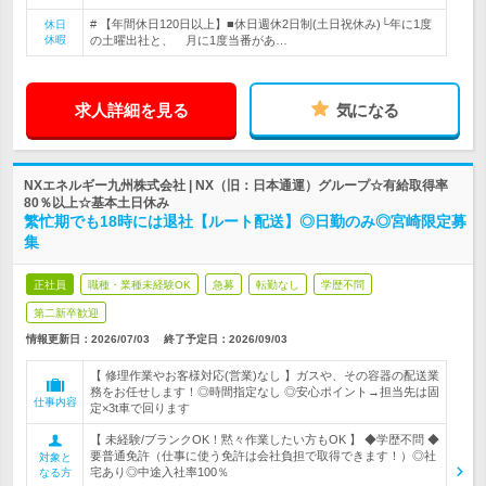
# 【年間休日120日以上】■休日週休2日制(土日祝休み)└年に1度
休日
休暇
の土曜出社と、 月に1度当番があ…
求人詳細を見る
気になる
NXエネルギー九州株式会社 | NX（旧：日本通運）グループ☆有給取得率
80％以上☆基本土日休み
繁忙期でも18時には退社【ルート配送】◎日勤のみ◎宮崎限定募
集
正社員
職種・業種未経験OK
急募
転勤なし
学歴不問
第二新卒歓迎
情報更新日：2026/07/03
終了予定日：
2026/09/03
【 修理作業やお客様対応(営業)なし 】ガスや、その容器の配送業
務をお任せします！◎時間指定なし ◎安心ポイント→担当先は固
仕事内容
定×3t車で回ります
【 未経験/ブランクOK！黙々作業したい方もOK 】 ◆学歴不問 ◆
要普通免許（仕事に使う免許は会社負担で取得できます！）◎社
対象と
宅あり◎中途入社率100％
なる方