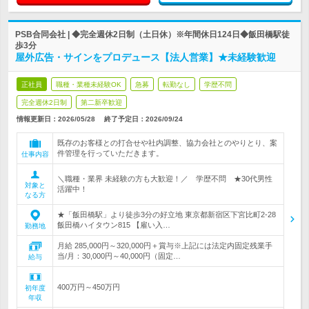
PSB合同会社 | ◆完全週休2日制（土日休）※年間休日124日◆飯田橋駅徒
歩3分
屋外広告・サインをプロデュース【法人営業】★未経験歓迎
正社員
職種・業種未経験OK
急募
転勤なし
学歴不問
完全週休2日制
第二新卒歓迎
情報更新日：2026/05/28
終了予定日：
2026/09/24
既存のお客様との打合せや社内調整、協力会社とのやりとり、案
件管理を行っていただきます。
仕事内容
＼職種・業界 未経験の方も大歓迎！／ 学歴不問 ★30代男性
対象と
活躍中！
なる方
★「飯田橋駅」より徒歩3分の好立地 東京都新宿区下宮比町2-28
飯田橋ハイタウン815 【雇い入…
勤務地
月給 285,000円～320,000円＋賞与※上記には法定内固定残業手
当/月：30,000円～40,000円（固定…
給与
400万円～450万円
初年度
年収