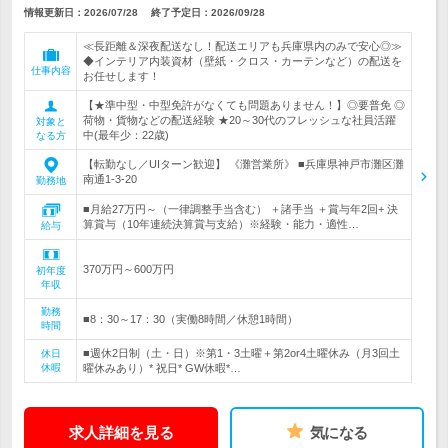
情報更新日：2026/07/28
終了予定日：
2026/09/28
≪長距離＆深夜配送なし！配送エリアも兵庫県内のみで安心◎≫
◆インテリア内装資材（壁紙・クロス・カーテンなど）の配送を
仕事内容
お任せします！
【★準中型・中型免許がなくても問題ありません！】◎要普免 ◎
荷物・貨物などの配送経験 ★20～30代のフレッシュな社員活躍
対象と
中(最年少：22歳)
なる方
【転勤なし／UIターン歓迎】 《灘営業所》 ■兵庫県神戸市灘区灘
南通1-3-20
勤務地
■月給27万円～（一律調整手当含む） ＋諸手当 ＋賞与年2回+ 決
算賞与（10年連続決算賞与支給）※経験・能力・適性…
給与
370万円～600万円
初年度
年収
勤務
■8：30～17：30（実働8時間／休憩1時間）
時間
■週休2日制（土・日）※第1・3土曜＋第2or4土曜休み（月3回土
休日
休暇
曜休みあり）* 祝日* GW休暇*…
求人詳細を見る
気になる