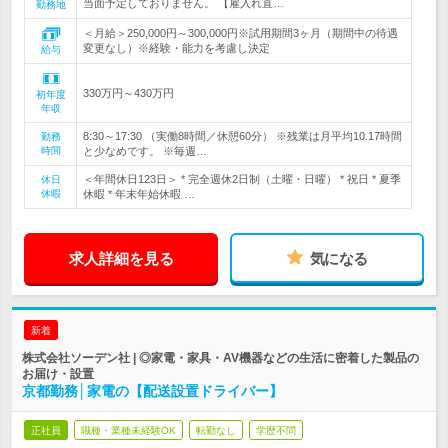
当面予定しておりません。 【雇入れ直…
勤務地
＜月給＞250,000円～300,000円※試用期間3ヶ月（期間中の待遇
変更なし）※経験・能力を考慮し決定
給与
330万円～430万円
初年度
年収
8:30～17:30 （実働8時間／休憩60分） ※残業は月平均10.17時間
勤務
時間
と少なめです。 ※毎週…
＜年間休日123日＞ * 完全週休2日制（土曜・日曜） * 祝日 * 夏季
休日
休暇
休暇 * 年末年始休暇 …
求人詳細を見る
気になる
新着
株式会社ソーデン社 | ◎家電・家具・AV機器などの生活に密着した製品の
お届け・設置
京都勤務│家電の【配送設置ドライバー】
正社員
職種・業種未経験OK
転勤なし
学歴不問