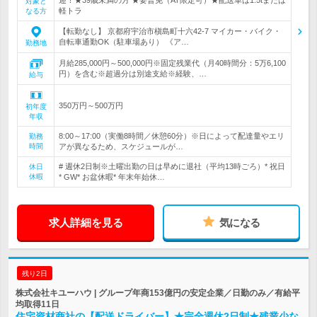
対象と
軽トラ
なる方
【転勤なし】 京都府宇治市槇島町十六42-7 マイカー・バイク・
自転車通勤OK（駐車場あり） 《ア…
勤務地
月給285,000円～500,000円※固定残業代（月40時間分：5万6,100
円）を含む※超過分は別途支給※経験、…
給与
350万円～500万円
初年度
年収
8:00～17:00（実働8時間／休憩60分）※日によって配達量やエリ
勤務
時間
アが異なるため、スケジュールが…
# 週休2日制※土曜出勤の日は早めに退社（平均13時ごろ）* 祝日
休日
休暇
* GW* お盆休暇* 年末年始休…
求人詳細を見る
気になる
残り2日
株式会社キユーハウ | グループ年商153億円の安定企業／日勤のみ／有給平
均取得11日
住宅資材商社の【配送ドライバー】★完全週休2日制★残業少な