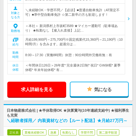
＼未経験OK・学歴不問／【必須】■普通自動車免許（AT限定不
対象と
可）■準中型自動車免許 ☆第二新卒の方も歓迎します！
なる方
＜本社＞ 新潟県村上市坂町3589 ★マイカー通勤可（駐車場あ
り） ★転勤なし 【雇入れ直後】上記…
勤務地
月給199,900円～275,700円※固定残業代15,360円～21,190円（10
時間/月）を含みます。超過分は…
給与
勤務
8:00～17:30（実働8時間）休憩：90分時間外労働有無：有
時間
＜年間休日126日＞26年度* 完全週休2日制* 祝日* GW休暇* 夏季
休日
休暇
休暇* 年末年始休暇* 有…
求人詳細を見る
気になる
日本物産株式会社 | ★半休取得OK ★決算賞与(10年連続支給中) ★福利厚生
も充実
＼経験者採用／ 内装資材などの【ルート配送】★月給27万円～
正社員
業種未経験OK
急募
転勤なし
学歴不問
第二新卒歓迎