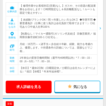
【 修理作業やお客様対応(営業)なし 】ガスや、その容器の配送業
務をお任せします！◎時間指定なし＆長距離配送なし！ルートも
仕事内容
固定で覚えやすい♪
【 未経験/ブランクOK！黙々作業したい方もOK 】 ◆学歴不問 ◆
要普通免許（仕事に使う免許は会社負担で取得できます！）◎社
対象と
宅あり◎中途入社率100％
なる方
【転勤なし！マイカー通勤可(ガソリン代支給)】 宗像営業所／ 福
岡県宗像市栄町165-1 ◎社宅も…
勤務地
月給：19万円～＋諸手当＋歩合給※年齢、経験、能力を考慮の
上、優遇します。※待遇条件の詳細については、面接などでご
給与
相…
1年単位の変形労働時間制（週平均40時間以内）* 7：00～15：
勤務
時間
00（6～9月）* 7：00～18…
【休日】* 週休2日制（日曜固定休／土曜日は会社カレンダーによ
休日
休暇
る）* 祝日【休暇】* 年末年始休暇*…
求人詳細を見る
気になる
新着