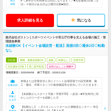
# ＼来年から年間休日120日になります！／■完全週休2日制（土
休日
休暇
日）※祝日がある日は土曜日出勤■祝日…
求人詳細を見る
気になる
株式会社ボストン | スポーツイベントや官公庁行事を支える会場の施工・管
理請負事業
未経験OK【イベント会場設営・配送】面接2回◇週休2日◇転勤
なし
正社員
職種・業種未経験OK
急募
転勤なし
学歴不問
完全週休2日制
第二新卒歓迎
女性のおしごと掲載中
情報更新日：2026/06/08
終了予定日：
2026/11/26
単独または営業担当と共にイベント会場現場での設営業務、施
工・撤去、作業スタッフの進捗確認等を担当していただきます。
仕事内容
【未経験からスタート可能！学歴不問】＜必須＞■学生時代に何
対象と
かしらのリーダーを経験した方
なる方
【転勤なし】 ＜ダスキンレントオール八潮物流センター＞ 埼玉
県八潮市南後谷898－19 【雇入れ直…
勤務地