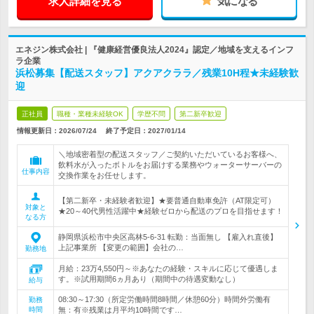
求人詳細を見る
気になる
エネジン株式会社 | 『健康経営優良法人2024』認定／地域を支えるインフ
ラ企業
浜松募集【配送スタッフ】アクアクララ／残業10H程★未経験歓
迎
正社員
職種・業種未経験OK
学歴不問
第二新卒歓迎
情報更新日：2026/07/24
終了予定日：
2027/01/14
＼地域密着型の配送スタッフ／ご契約いただいているお客様へ、
飲料水が入ったボトルをお届けする業務やウォーターサーバーの
仕事内容
交換作業をお任せします。
【第二新卒・未経験者歓迎】★要普通自動車免許（AT限定可）
対象と
★20～40代男性活躍中★経験ゼロから配送のプロを目指せます！
なる方
静岡県浜松市中央区高林5-6-31 転勤：当面無し 【雇入れ直後】
上記事業所 【変更の範囲】会社の…
勤務地
月給：23万4,550円～※あなたの経験・スキルに応じて優遇しま
す。※試用期間6ヵ月あり（期間中の待遇変動なし）
給与
08:30～17:30（所定労働時間8時間／休憩60分）時間外労働有
勤務
時間
無：有※残業は月平均10時間です…