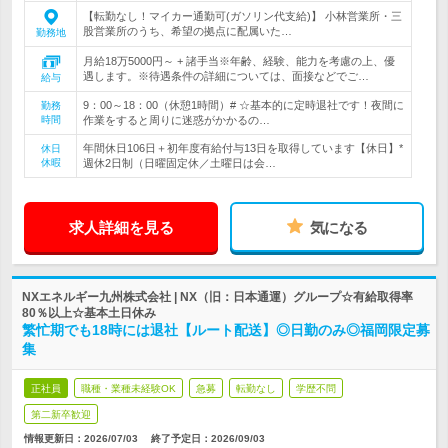
【転勤なし！マイカー通勤可(ガソリン代支給)】 小林営業所・三
股営業所のうち、希望の拠点に配属いた…
勤務地
月給18万5000円～ + 諸手当※年齢、経験、能力を考慮の上、優
遇します。※待遇条件の詳細については、面接などでご…
給与
9：00～18：00（休憩1時間）# ☆基本的に定時退社です！夜間に
勤務
時間
作業をすると周りに迷惑がかかるの…
年間休日106日＋初年度有給付与13日を取得しています【休日】*
休日
休暇
週休2日制（日曜固定休／土曜日は会…
求人詳細を見る
気になる
NXエネルギー九州株式会社 | NX（旧：日本通運）グループ☆有給取得率
80％以上☆基本土日休み
繁忙期でも18時には退社【ルート配送】◎日勤のみ◎福岡限定募
集
正社員
職種・業種未経験OK
急募
転勤なし
学歴不問
第二新卒歓迎
情報更新日：2026/07/03
終了予定日：
2026/09/03