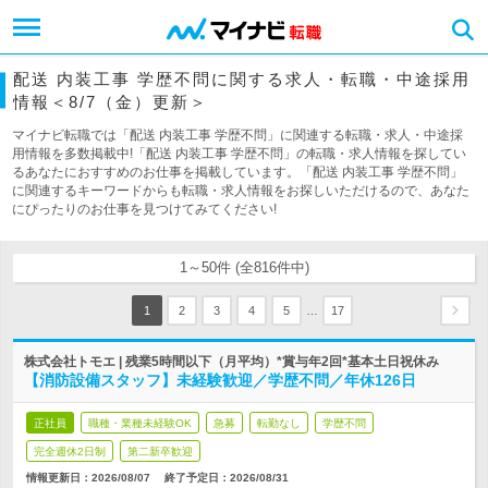
配送 内装工事 学歴不問に関する求人・転職・中途採用
情報＜8/7（金）更新＞
マイナビ転職では「配送 内装工事 学歴不問」に関連する転職・求人・中途採
用情報を多数掲載中!「配送 内装工事 学歴不問」の転職・求人情報を探してい
るあなたにおすすめのお仕事を掲載しています。「配送 内装工事 学歴不問」
に関連するキーワードからも転職・求人情報をお探しいただけるので、あなた
にぴったりのお仕事を見つけてみてください!
1～50件 (全816件中)
…
1
2
3
4
5
17
株式会社トモエ | 残業5時間以下（月平均）*賞与年2回*基本土日祝休み
【消防設備スタッフ】未経験歓迎／学歴不問／年休126日
正社員
職種・業種未経験OK
急募
転勤なし
学歴不問
完全週休2日制
第二新卒歓迎
情報更新日：2026/08/07
終了予定日：
2026/08/31