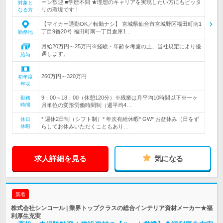
ーン歓迎 ■学歴不問 ★理想のキャリアを実現したい方にもピッタ
対象と
リの環境です！
なる方
【マイカー通勤OK／転勤ナシ】 宮城県仙台市宮城野区福田町南1
丁目9番20号 福田町南一丁目倉庫1…
勤務地
月給20万円～25万円※経験・年齢を考慮の上、当社規定により優
遇します。
給与
260万円～320万円
初年度
年収
9：00～18：00（休憩120分）※残業は月平均10時間以下※一ヶ
勤務
時間
月単位の変形労働時間制（週平均4…
* 週休2日制（シフト制）* 年次有給休暇* GW* お盆休み（日をず
休日
休暇
らしてお休みいただくこともあり…
求人詳細を見る
気になる
新着
株式会社シンコール | 業界トップクラスの総合インテリア資材メーカー★福
利厚生充実