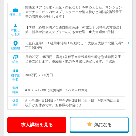
関西エリア（兵庫・大阪・奈良など）を中心とした、マンション
やテナントビル内のスプリンクラーや消火栓など消防設備設置工
仕事内容
事の管理をお任せします！
【学歴・経験不問／普通自動車免許（AT限定）お持ちの方優遇】
対象と
第二新卒や社会人デビューの方も大歓迎！◆完全週休2日制
なる方
＼直行直帰OK！社用車貸与！転勤なし／ 大阪府大阪市北区天満2
丁目9番4号
勤務地
月給22万～45万円＋賞与+各種手当※残業発生時は別途時間外手
当を支給します。※経験・能力を考慮し決定します。※試用…
給与
300万円～600万円
初年度
年収
勤務
# 8:00～17:00（休憩時間：12:00～13:00）
時間
# ＜年間休日126日＞* 完全週休2日制（土・日）└基本的に土日
休日
休暇
祝日がお休みです。お客様の都合によ…
求人詳細を見る
気になる