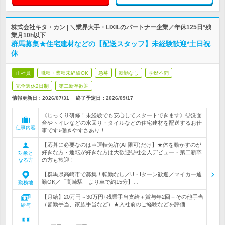
株式会社キタ・カン | ＼業界大手・LIXILのパートナー企業／年休125日*残
業月10h以下
群馬募集★住宅建材などの【配送スタッフ】未経験歓迎*土日祝
休
正社員
職種・業種未経験OK
急募
転勤なし
学歴不問
完全週休2日制
第二新卒歓迎
情報更新日：2026/07/31
終了予定日：
2026/09/17
《じっくり研修！未経験でも安心してスタートできます》◎洗面
台やトイレなどの水回り・タイルなどの住宅建材を配送するお仕
仕事内容
事です♪働きやすさあり！
【応募に必要なのは⇒運転免許(AT限可)だけ】★体を動かすのが
好きな方・運転が好きな方は大歓迎◎社会人デビュー・第二新卒
対象と
の方も歓迎！
なる方
【群馬県高崎市で募集！転勤なし／U・Iターン歓迎／マイカー通
勤OK／「高崎駅」より車で約15分】…
勤務地
【月給】20万円～30万円+残業手当支給＋賞与年2回＋その他手当
（皆勤手当、家族手当など）★入社前のご経験などを評価…
給与