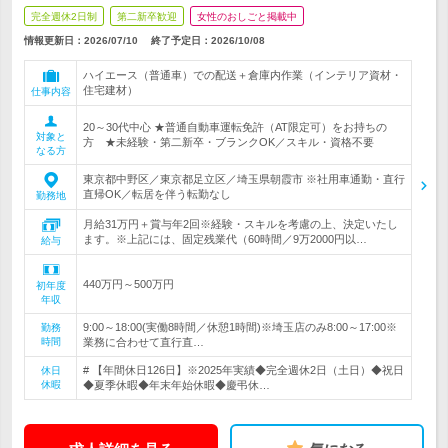
完全週休2日制
第二新卒歓迎
女性のおしごと掲載中
情報更新日：2026/07/10
終了予定日：
2026/10/08
ハイエース（普通車）での配送＋倉庫内作業（インテリア資材・
住宅建材）
仕事内容
20～30代中心 ★普通自動車運転免許（AT限定可）をお持ちの
対象と
方 ★未経験・第二新卒・ブランクOK／スキル・資格不要
なる方
東京都中野区／東京都足立区／埼玉県朝霞市 ※社用車通勤・直行
直帰OK／転居を伴う転勤なし
勤務地
月給31万円＋賞与年2回※経験・スキルを考慮の上、決定いたし
ます。※上記には、固定残業代（60時間／9万2000円以…
給与
440万円～500万円
初年度
年収
9:00～18:00(実働8時間／休憩1時間)※埼玉店のみ8:00～17:00※
勤務
時間
業務に合わせて直行直…
# 【年間休日126日】※2025年実績◆完全週休2日（土日）◆祝日
休日
休暇
◆夏季休暇◆年末年始休暇◆慶弔休…