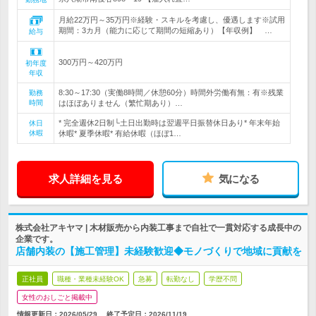
月給22万円～35万円※経験・スキルを考慮し、優遇します※試用
期間：3カ月（能力に応じて期間の短縮あり）【年収例】 …
給与
300万円～420万円
初年度
年収
8:30～17:30（実働8時間／休憩60分）時間外労働有無：有※残業
勤務
時間
はほぼありません（繁忙期あり）…
* 完全週休2日制└土日出勤時は翌週平日振替休日あり* 年末年始
休日
休暇
休暇* 夏季休暇* 有給休暇（ほぼ1…
求人詳細を見る
気になる
株式会社アキヤマ | 木材販売から内装工事まで自社で一貫対応する成長中の
企業です。
店舗内装の【施工管理】未経験歓迎◆モノづくりで地域に貢献を
正社員
職種・業種未経験OK
急募
転勤なし
学歴不問
女性のおしごと掲載中
情報更新日：2026/05/29
終了予定日：
2026/11/19