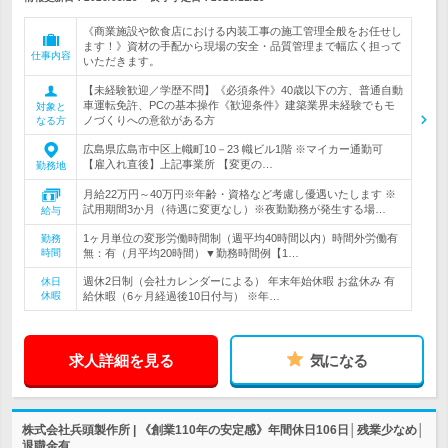
《商業施設や飲食店における内装工事の施工管理全般をお任せし
ます！》資材の手配から現場の安全・品質管理まで幅広く担って
仕事内容
いただきます。
【未経験歓迎／学歴不問】《必須条件》40歳以下の方、普通自動
車運転免許、PCの基本操作《歓迎条件》建築業界未経験でもモ
対象と
ノづくりへの意欲がある方
なる方
広島県広島市中区上幟町10－23 幟ビル1階 ※マイカー通勤可
【雇入れ直後】上記事業所 【変更の…
勤務地
月給22万円～40万円※年齢・資格など考慮し優遇いたします ※
試用期間3か月（待遇に変更なし）※夜勤勤務が発生する場…
給与
1ヶ月単位の変形労働時間制（週平均40時間以内）時間外労働有
勤務
時間
無：有（月平均20時間）▼勤務時間例【1…
週休2日制（会社カレンダーによる） 年末年始休暇 お盆休み 有
休日
休暇
給休暇（6ヶ月経過後10日付与） ※年…
求人詳細を見る
気になる
株式会社兵頭製作所 | 《創業110年の安定感》年間休日106日│残業少なめ│
退職金有