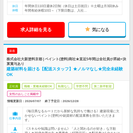
年間休日110日週休2日制（休日は土日祝日）※土曜は月3回休み
休日
休暇
年間有給休暇10日～（下限日数は、入社…
求人詳細を見る
気になる
新着
株式会社大新塗料京都 | ペイント(塗料)商社★直近5年間は全社員が昇給+決
算賞与あり
建築材料を届ける【配送スタッフ】★ノルマなし★完全未経験
OK
正社員
職種・業種未経験OK
転勤なし
学歴不問
第二新卒歓迎
女性のおしごと掲載中
情報更新日：2026/07/07
終了予定日：
2026/12/28
《毎日異なるルートだから新鮮な気持ちで働ける》建築現場に欠
かせないペイント(塗料)や副資材の配送業務を担当いただきま
仕事内容
す。
《スキルや知識は問いません》「人と関わるのが好き」な方歓
迎！★39歳未満の方 ★要普免（AT限定可）★配送車は1.5tまたは