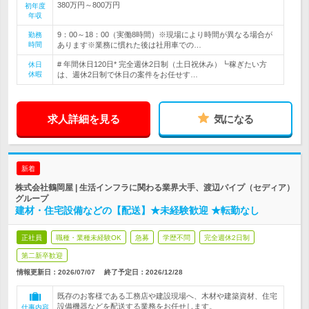
380万円～800万円
初年度
年収
9：00～18：00（実働8時間）※現場により時間が異なる場合が
勤務
時間
あります※業務に慣れた後は社用車での…
# 年間休日120日* 完全週休2日制（土日祝休み）┗稼ぎたい方
休日
休暇
は、週休2日制で休日の案件をお任せす…
求人詳細を見る
気になる
新着
株式会社鶴岡屋 | 生活インフラに関わる業界大手、渡辺パイプ（セディア）
グループ
建材・住宅設備などの【配送】★未経験歓迎 ★転勤なし
正社員
職種・業種未経験OK
急募
学歴不問
完全週休2日制
第二新卒歓迎
情報更新日：2026/07/07
終了予定日：
2026/12/28
既存のお客様である工務店や建設現場へ、木材や建築資材、住宅
設備機器などを配送する業務をお任せします。
仕事内容