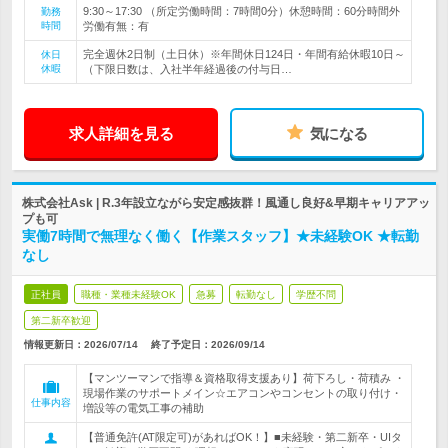
9:30～17:30 （所定労働時間：7時間0分）休憩時間：60分時間外
勤務
時間
労働有無：有
完全週休2日制（土日休）※年間休日124日・年間有給休暇10日～
休日
休暇
（下限日数は、入社半年経過後の付与日…
求人詳細を見る
気になる
株式会社Ask | R.3年設立ながら安定感抜群！風通し良好&早期キャリアアッ
プも可
実働7時間で無理なく働く【作業スタッフ】★未経験OK ★転勤
なし
正社員
職種・業種未経験OK
急募
転勤なし
学歴不問
第二新卒歓迎
情報更新日：2026/07/14
終了予定日：
2026/09/14
【マンツーマンで指導＆資格取得支援あり】荷下ろし・荷積み ・
現場作業のサポートメイン☆エアコンやコンセントの取り付け・
仕事内容
増設等の電気工事の補助
【普通免許(AT限定可)があればOK！】■未経験・第二新卒・UIタ