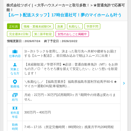
株式会社ツボイ | ＜大手ハウスメーカーと取引多数！＞★普通免許で応募可
能！
【ルート配送スタッフ】17時台退社可！夢のマイホームも叶う
正社員
職種・業種未経験OK
急募
転勤なし
学歴不問
完全週休2日制
第二新卒歓迎
女性のおしごと掲載中
情報更新日：2026/07/24
終了予定日：
2026/10/22
1t～2tトラックを使用し、決まった取引先へ木材や建材をお届け
する【ルート配送】。前日積み込みで朝はスムーズに出発！
仕事内容
【未経験歓迎／学歴不問】■必須：普通自動車免許（MT）をお持
ちの方／◎「そろそろ腰を据えて安定したい」という想いを歓迎
対象と
します！
なる方
＼転勤なし／ 【福島営業所】 福島県福島市渡利字絵馬平80-6 ★
マイカー通勤OK(駐車場無料)…
勤務地
月給：22万円～30万円試用期間3ヶ月└期間中の待遇は変わりま
せん。
給与
300万円～400万円
初年度
年収
勤務
7:45～17:15 （所定労働時間：8時間0分）残業月平均20時間程
時間