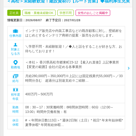
＜高松＞未経験歓迎！建設資材の【ルート営業】◆福利厚生充実
正社員
職種・業種未経験OK
学歴不問
女性のおしごと掲載中
情報更新日：2026/08/07
終了予定日：
2027/01/28
インテリア販売店や内装工事店などの既存顧客に対し、壁紙材を
はじめとするインテリア商材の提案・販売をお任せします。
仕事内容
＼学歴不問・未経験歓迎！／◆人と話をすることが好きな方、お
対象と
待ちしております！
なる方
＜本社＞ 香川県高松市郷東町23-12 【雇入れ直後】上記事業所
【変更の範囲】会社の定める各事業所
勤務地
月給280,000円～350,000円※上記には固定残業代55,000円～／33
時間分含む 超過分は別途支給※ご経験…
給与
400万円～500万円
初年度
年収
08：30～17：30実働時間：8時間休憩時間：60分（12:00～
勤務
時間
13:00）時間外労働有無：有
# ＜年間休日数113日＞* 週休2日制（土日）* 祝日* 年末年始休暇*
休日
休暇
夏季休暇* 年間有給休暇…