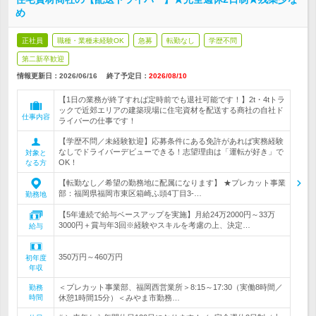
め
正社員
職種・業種未経験OK
急募
転勤なし
学歴不問
第二新卒歓迎
情報更新日：2026/06/16
終了予定日：
2026/08/10
【1日の業務が終了すれば定時前でも退社可能です！】2t・4tトラ
ックで近郊エリアの建築現場に住宅資材を配送する商社の自社ド
仕事内容
ライバーの仕事です！
【学歴不問／未経験歓迎】応募条件にある免許があれば実務経験
なしでドライバーデビューできる！志望理由は「運転が好き」で
対象と
OK！
なる方
【転勤なし／希望の勤務地に配属になります】 ★プレカット事業
部：福岡県福岡市東区箱崎ふ頭4丁目3-…
勤務地
【5年連続で給与ベースアップを実施】月給24万2000円～33万
3000円＋賞与年3回※経験やスキルを考慮の上、決定…
給与
350万円～460万円
初年度
年収
＜プレカット事業部、福岡西営業所＞8:15～17:30（実働8時間／
勤務
時間
休憩1時間15分）＜みやま市勤務…