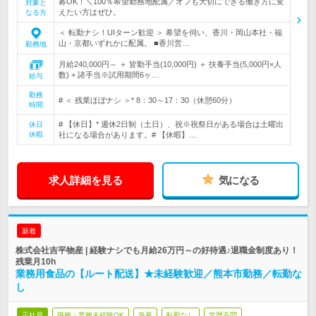
募OK！＼100％希望勤務地配属／オフも大切にできる働き方に変
対象と
えたい方はぜひ。
なる方
＜ 転勤ナシ！UIターン歓迎 ＞ 希望を伺い、香川・岡山本社・福
山・京都いずれかに配属。 ■香川営…
勤務地
月給240,000円～ ＋ 皆勤手当(10,000円) ＋ 扶養手当(5,000円×人
数) + 諸手当※試用期間6ヶ…
給与
勤務
# ＜ 残業ほぼナシ ＞* 8：30～17：30（休憩60分）
時間
# 【休日】* 週休2日制（土日）、祝※祝祭日がある場合は土曜出
休日
休暇
社になる場合があります。# 【休暇】…
求人詳細を見る
気になる
新着
株式会社吉平物産 | 経験ナシでも月給26万円～の好待遇♪退職金制度あり！
残業月10h
業務用食品の【ルート配送】★未経験歓迎／熊本市勤務／転勤な
し
正社員
職種・業種未経験OK
急募
転勤なし
学歴不問