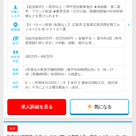
【必須条件】◇高卒以上 ◇準中型自動車免許 ★未経験・第二新
卒・ブランク歓迎 ★教育充実！OJTの他、階層別研修や社内外研
対象と
修などを受けられます。
なる方
【U・Iターン歓迎 | 転勤なし】 広島市 広島県広島市西区商工セ
ンター1-5-36 ※マイカー通…
勤務地
日給月給制20万円～25万5000円 ＋ 各種手当 ＋ 賞与年2回（昨年
度実績3.39ヶ月分）※年齢、経験、能力を考…
給与
285万円～400万円
初年度
年収
1年単位の変形労働時間制（週平均40時間以内）8：30～17：
勤務
時間
30（実働8時間／休憩60分）※残業な…
# ＼＼年間休日120日／／# 【 休日 】週休2日制(土日、祝日休
休日
休暇
み）※月により土曜出勤あり（会社…
求人詳細を見る
気になる
新着