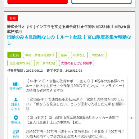
新着
株式会社オキタ | インフラを支える総合商社★年間休日128日(土日祝)★育
成枠採用
日勤のみ＆長距離なしの【 ルート配送 】富山限定募集★転勤な
し
正社員
職種・業種未経験OK
急募
転勤なし
学歴不問
完全週休2日制
第二新卒歓迎
女性のおしごと掲載中
情報更新日：2026/06/12
終了予定日：
2026/12/03
【 年休128日＊資格の取得サポートあり◎ 】■既存のお客様への
ルート配送をお任せ！☆残業月20h程度で少なめ ⇒ プライベート
仕事内容
の時間も確保できます◎
〈 必須条件 〉普通自動車運転免許 ☆「家族との時間を増やした
い」「働き方を見直したい」という理由で入社した先輩も活躍中
対象と
◎
なる方
【 富山支店 】 富山県富山市黒崎208番地5 ※マイカー通勤可
【雇入れ直後】上記の事業所 【変…
勤務地
月給20万円～29万円＋諸手当＋賞与年2回【 年収例 】400万円／
30歳★給与アップ努力宣言企業★※試用期間3か月…
給与