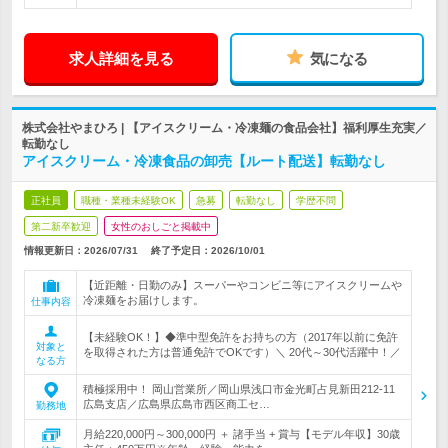
求人詳細を見る
気になる
株式会社やまひろ | 【アイスクリーム・冷凍麺の食品会社】福利厚生充実／
転勤なし
アイスクリーム・冷凍食品の卸売【ルート配送】転勤なし
正社員
職種・業種未経験OK
急募
転勤なし
学歴不問
第二新卒歓迎
女性のおしごと掲載中
情報更新日：2026/07/31
終了予定日：
2026/10/01
【近距離・日勤のみ】スーパーやコンビニ等にアイスクリームや
冷凍麺をお届けします。
仕事内容
【未経験OK！】◆準中型免許をお持ちの方（2017年以前に免許
対象と
を取得された方は普通免許でOKです）＼ 20代～30代活躍中！／
なる方
積極採用中！ 岡山営業所／岡山県浅口市金光町占見新田212-11
広島支店／広島県広島市西区商工セ…
勤務地
月給220,000円～300,000円 ＋ 諸手当 + 賞与【モデル年収】30歳