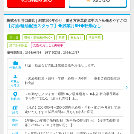
株式会社井口商店 | 創業100年余り！働き方改革促進中のため働きやすさ◎
【灯油/軽油配送スタッフ】◆残業月5H◆転勤なし
正社員
職種・業種未経験OK
急募
転勤なし
学歴不問
第二新卒歓迎
女性のおしごと掲載中
情報更新日：2026/06/26
終了予定日：
2026/12/17
灯油・軽油などの配送業務全般をお任せします。
仕事内容
＜未経験歓迎＞資格・学歴・経験一切不問！ ※要普通自動車運
対象と
転免許
なる方
＜転勤なし／マイカー通勤OK／駐車場有＞ ■本店 新潟県長岡市
下々条4丁目1-1 【雇入れ直後】上…
勤務地
【月給】200,000円～250,000円※経験・年齢・能力を考慮して決
定いたします※試用期間3ヶ月あり(待遇に変更…
給与
1年単位の変形労働時間制（週平均40時間以内）【標準労働時間
勤務
時間
帯】8:30～17:30（休憩60分）【…
# ＜年間休日110日＞* 週休2日制：日曜定休＋他* 祝日※会社カレ
休日