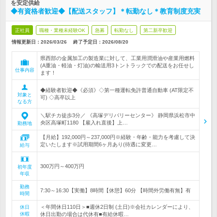
を安定供給
◆有資格者歓迎◆【配送スタッフ】＊転勤なし＊教育制度充実
正社員
職種・業種未経験OK
急募
転勤なし
第二新卒歓迎
情報更新日：2026/03/26
終了予定日：
2026/08/20
県西部の金属加工の製造業に対して、工業用潤滑油や産業用燃料
(A重油・軽油・灯油)の輸送用3トントラックでの配送をお任せし
仕事内容
ます！
◆経験者歓迎◆《必須》◇第一種運転免許普通自動車 (AT限定不
対象と
可) ◇高卒以上
なる方
＼駅チカ徒歩3分／ 《高塚デリバリーセンター》 静岡県浜松市中
央区高塚町1180 【雇入れ直後】上…
勤務地
【月給】192,000円～237,000円※経験・年齢・能力を考慮して決
定いたします※試用期間6ヶ月あり(待遇に変更…
給与
300万円～400万円
初年度
年収
勤務
7:30～16:30【実働】8時間【休憩】60分 【時間外労働有無】有
時間
＜年間休日110日＞■週休2日制 (土日)※会社カレンダーにより、
休日
休暇
休日出勤の場合は代休有■有給休暇…