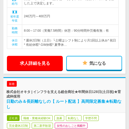
した上で決定します。
給与
240万円～400万円
初年度
年収
勤務
8:00～17:00（実働7.5時間）休憩：90分時間外労働有無：有
時間
* 週休2日制（土日）└土曜はシフト制により月1回以上休み* 祝日
休日
休暇
* 有給休暇* GW休暇* 夏季休…
求人詳細を見る
気になる
新着
株式会社オキタ | インフラを支える総合商社★年間休日128日(土日祝)★育
成枠採用
日勤のみ＆長距離なしの【 ルート配送 】高岡限定募集★転勤な
し
正社員
職種・業種未経験OK
急募
転勤なし
学歴不問
完全週休2日制
第二新卒歓迎
女性のおしごと掲載中