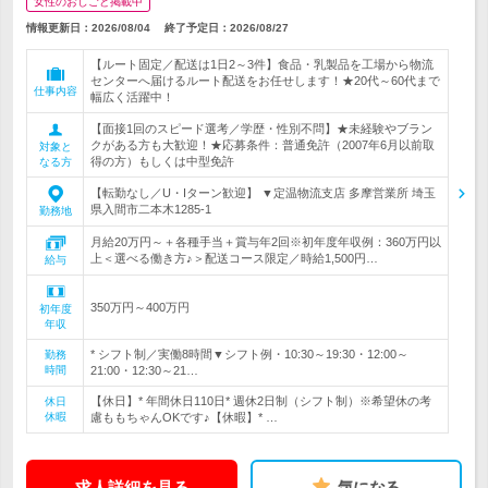
女性のおしごと掲載中
情報更新日：2026/08/04
終了予定日：
2026/08/27
【ルート固定／配送は1日2～3件】食品・乳製品を工場から物流
センターへ届けるルート配送をお任せします！★20代～60代まで
仕事内容
幅広く活躍中！
【面接1回のスピード選考／学歴・性別不問】★未経験やブラン
クがある方も大歓迎！★応募条件：普通免許（2007年6月以前取
対象と
得の方）もしくは中型免許
なる方
【転勤なし／U・Iターン歓迎】 ▼定温物流支店 多摩営業所 埼玉
県入間市二本木1285-1
勤務地
月給20万円～＋各種手当＋賞与年2回※初年度年収例：360万円以
上＜選べる働き方♪＞配送コース限定／時給1,500円…
給与
350万円～400万円
初年度
年収
* シフト制／実働8時間▼シフト例・10:30～19:30・12:00～
勤務
時間
21:00・12:30～21…
【休日】* 年間休日110日* 週休2日制（シフト制）※希望休の考
休日
休暇
慮ももちゃんOKです♪【休暇】* …
求人詳細を見る
気になる