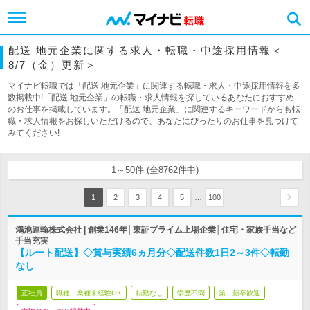
配送 地元企業に関する求人・転職・中途採用情報＜
8/7（金）更新＞
マイナビ転職では「配送 地元企業」に関連する転職・求人・中途採用情報を多
数掲載中!「配送 地元企業」の転職・求人情報を探しているあなたにおすすめ
のお仕事を掲載しています。「配送 地元企業」に関連するキーワードからも転
職・求人情報をお探しいただけるので、あなたにぴったりのお仕事を見つけて
みてください!
1～50件 (全8762件中)
…
1
2
3
4
5
100
鴻池運輸株式会社 | 創業146年│東証プライム上場企業│住宅・家族手当など
手当充実
【ルート配送】◇賞与実績6ヵ月分◇配送件数1日2～3件◇転勤
なし
正社員
職種・業種未経験OK
転勤なし
学歴不問
第二新卒歓迎