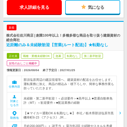
求人詳細を見る
気になる
新着
株式会社佐川商店 | 創業100年以上！多種多様な商品を取り扱う建築資材の
総合商社
近距離のみ＆未経験歓迎【営業(ルート配送)】★転勤なし
正社員
職種・業種未経験OK
急募
転勤なし
第二新卒歓迎
女性のおしごと掲載中
情報更新日：2026/08/04
終了予定日：
2027/01/25
那須塩原周辺の建設現場等へ、建築資材の配送をお任せします。
運転業務に加え、商品の積込み・積下ろしや、簡単な事務作業も
仕事内容
担っていただきます。
未経験・第二新卒歓迎！＜必須要件＞■高卒以上 ■普通自動車免
対象と
許（MT）＜歓迎要件＞■配送業務の経験
なる方
【★マイカー通勤OK & 転勤なし★】 本社／栃木県那須塩原市黒
磯幸町6-23 《アクセス》 JR…
勤務地
月給200,000円～ ＋ 諸手当 ＋ 賞与年2回 ※経験やスキルを考慮