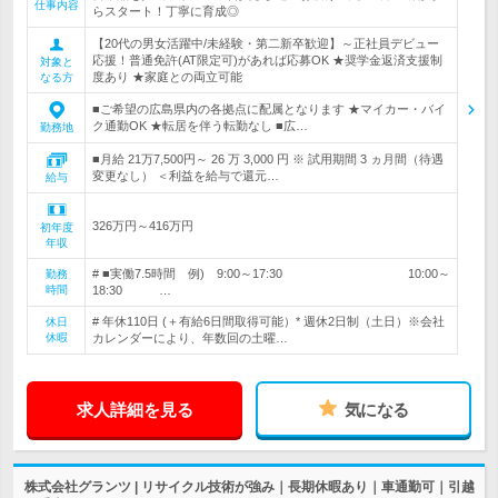
仕事内容
らスタート！丁寧に育成◎
【20代の男女活躍中/未経験・第二新卒歓迎】～正社員デビュー
応援！普通免許(AT限定可)があれば応募OK ★奨学金返済支援制
対象と
度あり ★家庭との両立可能
なる方
■ご希望の広島県内の各拠点に配属となります ★マイカー・バイ
ク通勤OK ★転居を伴う転勤なし ■広…
勤務地
■月給 21万7,500円～ 26 万 3,000 円 ※ 試用期間 3 ヵ月間（待遇
変更なし） ＜利益を給与で還元…
給与
326万円～416万円
初年度
年収
# ■実働7.5時間 例) 9:00～17:30 10:00～
勤務
時間
18:30 …
# 年休110日 (＋有給6日間取得可能）* 週休2日制（土日）※会社
休日
休暇
カレンダーにより、年数回の土曜…
求人詳細を見る
気になる
株式会社グランツ | リサイクル技術が強み｜長期休暇あり｜車通勤可｜引越