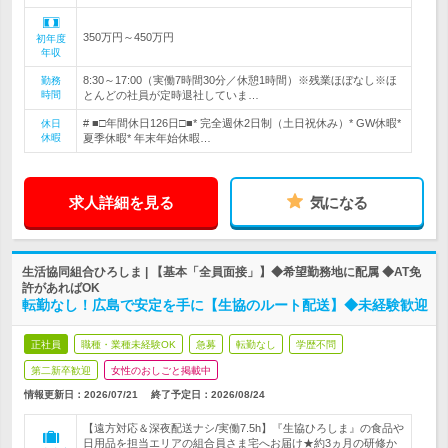
350万円～450万円
初年度
年収
8:30～17:00（実働7時間30分／休憩1時間）※残業ほぼなし※ほ
勤務
時間
とんどの社員が定時退社していま…
# ■□年間休日126日□■* 完全週休2日制（土日祝休み）* GW休暇*
休日
休暇
夏季休暇* 年末年始休暇…
求人詳細を見る
気になる
生活協同組合ひろしま | 【基本「全員面接」】◆希望勤務地に配属 ◆AT免
許があればOK
転勤なし！広島で安定を手に【生協のルート配送】◆未経験歓迎
正社員
職種・業種未経験OK
急募
転勤なし
学歴不問
第二新卒歓迎
女性のおしごと掲載中
情報更新日：2026/07/21
終了予定日：
2026/08/24
【遠方対応＆深夜配送ナシ/実働7.5h】『生協ひろしま』の食品や
日用品を担当エリアの組合員さま宅へお届け★約3ヵ月の研修か