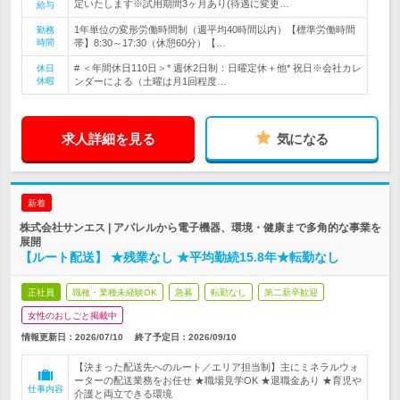
定いたします※試用期間3ヶ月あり(待遇に変更…
給与
1年単位の変形労働時間制（週平均40時間以内）【標準労働時間
勤務
時間
帯】8:30～17:30（休憩60分）【…
# ＜年間休日110日＞* 週休2日制：日曜定休＋他* 祝日※会社カレ
休日
休暇
ンダーによる（土曜は月1回程度…
求人詳細を見る
気になる
新着
株式会社サンエス | アパレルから電子機器、環境・健康まで多角的な事業を
展開
【ルート配送】 ★残業なし ★平均勤続15.8年★転勤なし
正社員
職種・業種未経験OK
急募
転勤なし
第二新卒歓迎
女性のおしごと掲載中
情報更新日：2026/07/10
終了予定日：
2026/09/10
【決まった配送先へのルート／エリア担当制】主にミネラルウォ
ーターの配送業務をお任せ ★職場見学OK ★退職金あり ★育児や
仕事内容
介護と両立できる環境