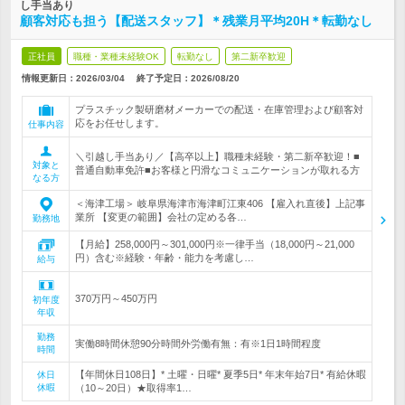
し手当あり
顧客対応も担う【配送スタッフ】＊残業月平均20H＊転勤なし
正社員
職種・業種未経験OK
転勤なし
第二新卒歓迎
情報更新日：2026/03/04
終了予定日：
2026/08/20
プラスチック製研磨材メーカーでの配送・在庫管理および顧客対
応をお任せします。
仕事内容
＼引越し手当あり／【高卒以上】職種未経験・第二新卒歓迎！■
対象と
普通自動車免許■お客様と円滑なコミュニケーションが取れる方
なる方
＜海津工場＞ 岐阜県海津市海津町江東406 【雇入れ直後】上記事
業所 【変更の範囲】会社の定める各…
勤務地
【月給】258,000円～301,000円※一律手当（18,000円～21,000
円）含む※経験・年齢・能力を考慮し…
給与
370万円～450万円
初年度
年収
勤務
実働8時間休憩90分時間外労働有無：有※1日1時間程度
時間
【年間休日108日】* 土曜・日曜* 夏季5日* 年末年始7日* 有給休暇
休日
休暇
（10～20日）★取得率1…