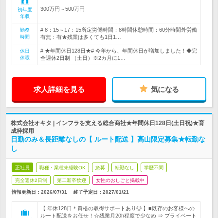
300万円～500万円
初年度
年収
# 8：15～17：15所定労働時間：8時間休憩時間：60分時間外労働
勤務
時間
有無：有★残業は多くても1日1…
# ★年間休日128日★# 今年から、年間休日が増加しました！◆完
休日
休暇
全週休2日制 （土日）※2カ月に1…
求人詳細を見る
気になる
株式会社オキタ | インフラを支える総合商社★年間休日128日(土日祝)★育
成枠採用
日勤のみ＆長距離なしの【 ルート配送 】高山限定募集★転勤な
し
正社員
職種・業種未経験OK
急募
転勤なし
学歴不問
完全週休2日制
第二新卒歓迎
女性のおしごと掲載中
情報更新日：2026/07/31
終了予定日：
2027/01/21
【 年休128日＊資格の取得サポートあり◎ 】■既存のお客様への
ルート配送をお任せ！☆残業月20h程度で少なめ ⇒ プライベート