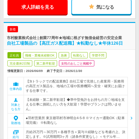
求人詳細を見る
気になる
新着
市村酸素株式会社 | 創業77周年★地域に根ざす無借金経営の安定企業
自社工場製品の【高圧ガス配送職】★転勤なし★年休126日
正社員
職種・業種未経験OK
急募
転勤なし
学歴不問
完全週休2日制
第二新卒歓迎
女性のおしごと掲載中
情報更新日：2026/06/09
終了予定日：
2026/11/30
【3tトラックでの配送業務】自社工場で充填した産業用・医療用
の高圧ガス製品を、地域の工場や医療機関へ安全・確実にお届け
仕事内容
する仕事です。
【未経験・第二新卒歓迎】◆準中型免許をお持ちの方◇地域を支
える仕事に挑戦したい方を大歓迎！学歴やブランクは問いませ
対象と
ん。
なる方
●羽村営業所 東京都羽村市神明台4-5-8 ※マイカー通勤OK（駐車
場完備） ※転勤なし
勤務地
月給25万円～30万円＋各種手当＋賞与※経験などを考慮の上、決
定します。※試用期間3ヶ月（諸条件変更なし）＜モデル年…
給与