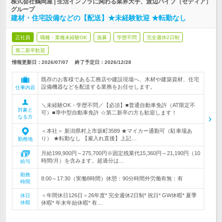
株式会社鶴岡屋 | 生活インフラに関わる業界大手、渡辺パイプ（セディア）
グループ
建材・住宅設備などの【配送】★未経験歓迎 ★転勤なし
正社員
職種・業種未経験OK
急募
学歴不問
完全週休2日制
第二新卒歓迎
情報更新日：2026/07/07
終了予定日：
2026/12/28
既存のお客様である工務店や建設現場へ、木材や建築資材、住宅
設備機器などを配送する業務をお任せします。
仕事内容
＼未経験OK・学歴不問／【必須】■普通自動車免許（AT限定不
対象と
可）■準中型自動車免許 ☆第二新卒の方も歓迎します！
なる方
＜本社＞ 新潟県村上市坂町3589 ★マイカー通勤可（駐車場あ
り） ★転勤なし 【雇入れ直後】上記…
勤務地
月給199,900円～275,700円※固定残業代15,360円～21,190円（10
時間/月）を含みます。超過分は…
給与
勤務
8:00～17:30（実働8時間）休憩：90分時間外労働有無：有
時間
＜年間休日126日＞26年度* 完全週休2日制* 祝日* GW休暇* 夏季
休日
休暇
休暇* 年末年始休暇* 有…