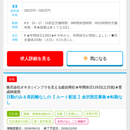
300万円～500万円
初年度
年収
# 8：15～17：15所定労働時間：8時間休憩時間：60分時間外労働
勤務
時間
有無：有★残業は多くても1日1…
# ★年間休日128日★# 今年から、年間休日が増加しました！◆完
休日
休暇
全週休2日制 （土日）※2カ月に1…
求人詳細を見る
気になる
新着
株式会社オキタ | インフラを支える総合商社★年間休日128日(土日祝)★育
成枠採用
日勤のみ＆長距離なしの【 ルート配送 】金沢限定募集★転勤な
し
正社員
職種・業種未経験OK
急募
転勤なし
学歴不問
完全週休2日制
第二新卒歓迎
女性のおしごと掲載中
情報更新日：2026/06/12
終了予定日：
2026/12/03