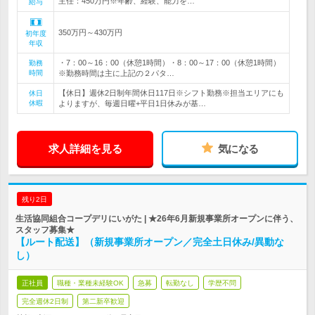
主任：450万円※年齢、経験、能力を…
給与
350万円～430万円
初年度
年収
・7：00～16：00（休憩1時間）・8：00～17：00（休憩1時間）
勤務
時間
※勤務時間は主に上記の２パタ…
【休日】週休2日制年間休日117日※シフト勤務※担当エリアにも
休日
休暇
よりますが、毎週日曜+平日1日休みが基…
求人詳細を見る
気になる
残り2日
生活協同組合コープデリにいがた | ★26年6月新規事業所オープンに伴う、
スタッフ募集★
【ルート配送】（新規事業所オープン／完全土日休み/異動な
し）
正社員
職種・業種未経験OK
急募
転勤なし
学歴不問
完全週休2日制
第二新卒歓迎