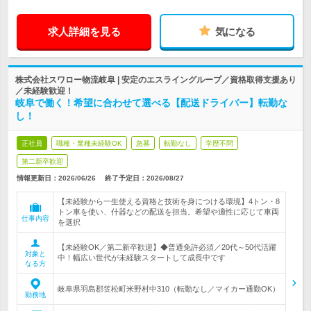
求人詳細を見る
気になる
株式会社スワロー物流岐阜 | 安定のエスライングループ／資格取得支援あり
／未経験歓迎！
岐阜で働く！希望に合わせて選べる【配送ドライバー】転勤な
し！
正社員
職種・業種未経験OK
急募
転勤なし
学歴不問
第二新卒歓迎
情報更新日：2026/06/26
終了予定日：
2026/08/27
【未経験から一生使える資格と技術を身につける環境】4トン・8
トン車を使い、什器などの配送を担当。希望や適性に応じて車両
仕事内容
を選択
【未経験OK／第二新卒歓迎】◆普通免許必須／20代～50代活躍
対象と
中！幅広い世代が未経験スタートして成長中です
なる方
岐阜県羽島郡笠松町米野村中310（転勤なし／マイカー通勤OK）
勤務地