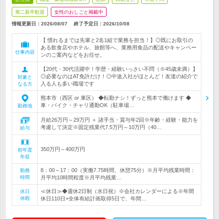
第二新卒歓迎
女性のおしごと掲載中
情報更新日：2026/08/07
終了予定日：
2026/10/08
【 慣れるまでは先輩と2名1組で業務を担当！】◎既にお取引の
ある飲食店やホテル、旅館等へ、業務用食品の配送やキャンペー
仕事内容
ンのご案内などをお任せ。
【20代・30代活躍中！学歴・経験いっさい不問（※45歳未満）】
◎必要なのはAT免許だけ！◎中途入社がほとんど！友達の紹介で
対象と
入る人も多い職場です
なる方
熊本市（西区 or 東区） ◆転勤ナシ！ずっと熊本で働けます ◆
車・バイク・チャリ通勤OK（駐車場…
勤務地
月給26万円～29万円 ＋ 諸手当・賞与年2回※年齢・経験・能力を
考慮して決定※固定残業代7.5万円～10万円（40…
給与
350万円～400万円
初年度
年収
8：00～17：00（実働7.75時間、休憩75分）※月平均残業時間：
勤務
時間
月平均10時間程度※月平均残業…
≪休日≫◆週休2日制（水日祝）※会社カレンダーによる※年間
休日
休暇
休日110日+全体有給計画取得5日で、年間…