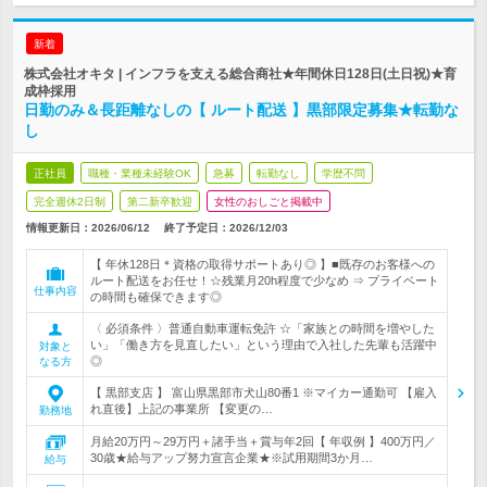
新着
株式会社オキタ | インフラを支える総合商社★年間休日128日(土日祝)★育
成枠採用
日勤のみ＆長距離なしの【 ルート配送 】黒部限定募集★転勤な
し
正社員
職種・業種未経験OK
急募
転勤なし
学歴不問
完全週休2日制
第二新卒歓迎
女性のおしごと掲載中
情報更新日：2026/06/12
終了予定日：
2026/12/03
【 年休128日＊資格の取得サポートあり◎ 】■既存のお客様への
ルート配送をお任せ！☆残業月20h程度で少なめ ⇒ プライベート
仕事内容
の時間も確保できます◎
〈 必須条件 〉普通自動車運転免許 ☆「家族との時間を増やした
い」「働き方を見直したい」という理由で入社した先輩も活躍中
対象と
◎
なる方
【 黒部支店 】 富山県黒部市犬山80番1 ※マイカー通勤可 【雇入
れ直後】上記の事業所 【変更の…
勤務地
月給20万円～29万円＋諸手当＋賞与年2回【 年収例 】400万円／
30歳★給与アップ努力宣言企業★※試用期間3か月…
給与