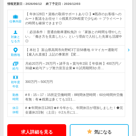
情報更新日：2026/06/12
終了予定日：
2026/12/03
【 年休128日＊資格の取得サポートあり◎ 】■既存のお客様への
ルート配送をお任せ！☆残業月20h程度で少なめ ⇒ プライベート
仕事内容
の時間も確保できます◎
〈 必須条件 〉普通自動車運転免許 ☆「家族との時間を増やした
い」「働き方を見直したい」という理由で入社した先輩も活躍中
対象と
◎
なる方
【 本社 】 富山県高岡市向野町3丁目58番地 ※マイカー通勤可
【雇入れ直後】上記の事業所 【変…
勤務地
月給20万円～29万円＋諸手当＋賞与年2回【 年収例 】400万円／
30歳★給与アップ努力宣言企業★※試用期間3か月…
給与
300万円～500万円
初年度
年収
# 8：15～17：15所定労働時間：8時間休憩時間：60分時間外労働
勤務
時間
有無：有★残業は多くても1日1…
# ★年間休日128日★# 今年から、年間休日が増加しました！◆完
休日
休暇
全週休2日制 （土日）※2カ月に1…
求人詳細を見る
気になる