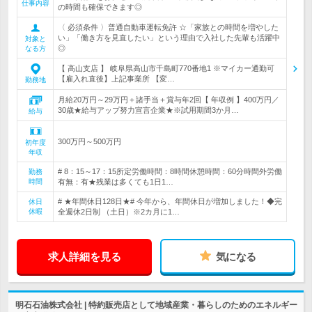
仕事内容
の時間も確保できます◎
〈 必須条件 〉普通自動車運転免許 ☆「家族との時間を増やした
い」「働き方を見直したい」という理由で入社した先輩も活躍中
対象と
◎
なる方
【 高山支店 】 岐阜県高山市千島町770番地1 ※マイカー通勤可
【雇入れ直後】上記事業所 【変…
勤務地
月給20万円～29万円＋諸手当＋賞与年2回【 年収例 】400万円／
30歳★給与アップ努力宣言企業★※試用期間3か月…
給与
300万円～500万円
初年度
年収
# 8：15～17：15所定労働時間：8時間休憩時間：60分時間外労働
勤務
時間
有無：有★残業は多くても1日1…
# ★年間休日128日★# 今年から、年間休日が増加しました！◆完
休日
休暇
全週休2日制 （土日）※2カ月に1…
求人詳細を見る
気になる
明石石油株式会社 | 特約販売店として地域産業・暮らしのためのエネルギー