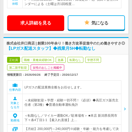
休暇
ンダーによる（土曜は月1回程度…
求人詳細を見る
気になる
株式会社井口商店 | 創業100年余り！働き方改革促進中のため働きやすさ◎
【LPガス配送スタッフ】◆残業月5H◆転勤なし
正社員
職種・業種未経験OK
急募
転勤なし
学歴不問
第二新卒歓迎
女性のおしごと掲載中
情報更新日：2026/06/26
終了予定日：
2026/12/17
LPガスの配送業務全般をお任せします。
仕事内容
＜未経験歓迎＞学歴・経験一切不問！《必須》◆高圧ガス販売主
対象と
任者（第2種）◆普通自動車運転免許
なる方
＜転勤なし／マイカー通勤OK／駐車場有＞ ■本店 新潟県長岡市
下々条4丁目1-1 【雇入れ直後】上…
勤務地
【月給】200,000円～240,000円※経験・年齢・能力を考慮して決