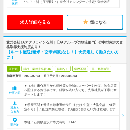
* シフト制（月7日以上）※会社カレンダーで決定* 有給休暇
休暇
求人詳細を見る
気になる
株式会社JAアグリライン石川 | 【JAグループの物流部門】◎中型免許の資
格取得支援制度あり！
【ルート配送(精米・玄米)転勤なし！】★安定して働きたい方
に！
正社員
職種・業種未経験OK
転勤なし
学歴不問
第二新卒歓迎
情報更新日：2026/07/03
終了予定日：
2026/09/03
▼（株）米心石川から精米等を地域のスーパーや米屋、飲食店等
へ配送するお仕事です。経験が浅い方でも、先輩社員が丁寧にサ
仕事内容
ポートします！
▼学歴不問▼普通自動車運転免許 または 中型・大型免許（AT限
対象と
定不可）│☆配送業務経験者、長期的に働きたい方は歓迎します
なる方
本社／石川県金沢市専光寺町口114-1
勤務地