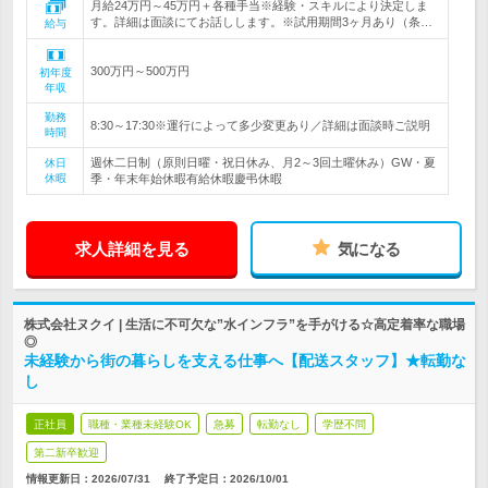
月給24万円～45万円＋各種手当※経験・スキルにより決定しま
す。詳細は面談にてお話しします。※試用期間3ヶ月あり（条…
給与
300万円～500万円
初年度
年収
勤務
8:30～17:30※運行によって多少変更あり／詳細は面談時ご説明
時間
週休二日制（原則日曜・祝日休み、月2～3回土曜休み）GW・夏
休日
休暇
季・年末年始休暇有給休暇慶弔休暇
求人詳細を見る
気になる
株式会社ヌクイ | 生活に不可欠な”水インフラ”を手がける☆高定着率な職場
◎
未経験から街の暮らしを支える仕事へ【配送スタッフ】★転勤な
し
正社員
職種・業種未経験OK
急募
転勤なし
学歴不問
第二新卒歓迎
情報更新日：2026/07/31
終了予定日：
2026/10/01