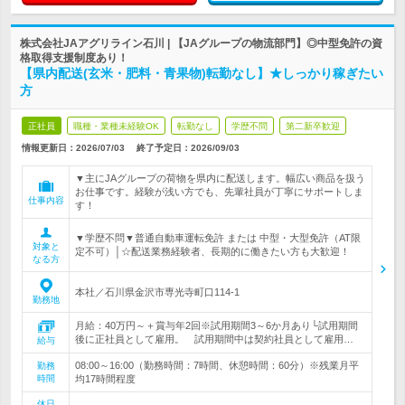
株式会社JAアグリライン石川 | 【JAグループの物流部門】◎中型免許の資
格取得支援制度あり！
【県内配送(玄米・肥料・青果物)転勤なし】★しっかり稼ぎたい
方
正社員
職種・業種未経験OK
転勤なし
学歴不問
第二新卒歓迎
情報更新日：2026/07/03
終了予定日：
2026/09/03
▼主にJAグループの荷物を県内に配送します。幅広い商品を扱う
お仕事です。経験が浅い方でも、先輩社員が丁寧にサポートしま
仕事内容
す！
▼学歴不問▼普通自動車運転免許 または 中型・大型免許（AT限
対象と
定不可）│☆配送業務経験者、長期的に働きたい方も大歓迎！
なる方
本社／石川県金沢市専光寺町口114-1
勤務地
月給：40万円～＋賞与年2回※試用期間3～6か月あり└試用期間
後に正社員として雇用。 試用期間中は契約社員として雇用…
給与
08:00～16:00（勤務時間：7時間、休憩時間：60分）※残業月平
勤務
時間
均17時間程度
休日