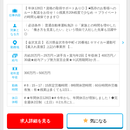
【 年休128日＊資格の取得サポートあり◎ 】■既存のお客様への
ルート配送をお任せ！☆残業月20h程度で少なめ ⇒ プライベート
仕事内容
の時間も確保できます◎
〈 必須条件 〉普通自動車運転免許 ☆「家族との時間を増やした
い」「働き方を見直したい」という理由で入社した先輩も活躍中
対象と
◎
なる方
【 金沢支店 】 石川県金沢市寺中町イ20番地1 ※マイカー通勤可
【雇入れ直後】上記の事業所 【…
勤務地
月給20万円～29万円＋諸手当＋賞与年2回【 年収例 】400万円／
30歳★給与アップ努力宣言企業★※試用期間3か月…
給与
300万円～500万円
初年度
年収
# 8：15～17：15所定労働時間：8時間休憩時間：60分時間外労働
勤務
時間
有無：有★残業は多くても1日1…
# ★年間休日128日★# 今年から、年間休日が増加しました！◆完
休日
休暇
全週休2日制 （土日）※2カ月に1…
求人詳細を見る
気になる