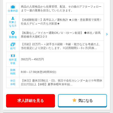
商品の入荷検品から在庫管理、配送、その後のアフターフォロー
まで一連の業務を担当していただきます。
仕事内容
【未経験歓迎！】高卒以上／運転免許 ★人物・意欲重視で採用！
対象と
社会人デビューの方も大歓迎★
なる方
【転勤なし／マイカー通勤OK／U・Iターン歓迎】 ◆本社／群馬
県前橋市大渡町2-2-3
勤務地
【月給】22万円～＋諸手当※経験・年齢・能力などを考慮の上、
当社規定により決定いたします。※試用期間1～3ヶ月(同条…
給与
350万円～450万円
初年度
年収
勤務
8:00～17:30(休憩1時間30分)
時間
【休日】週休2日制(土・日)、祝日※会社カレンダーあり※年間休
休日
休暇
日117日以上【休暇】夏季休暇年末年始…
求人詳細を見る
気になる