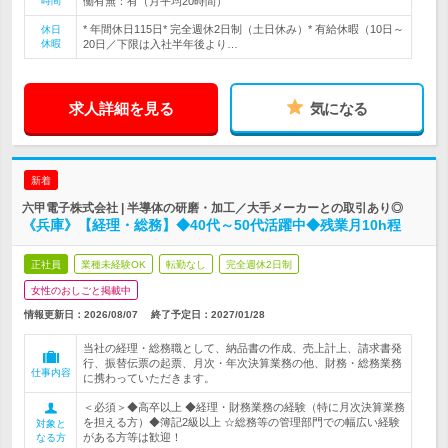
時間
働有無：有（月平均20時間）
* 年間休日115日* 完全週休2日制（土日休み）* 有給休暇（10日～
休日
休暇
20日／下限は入社半年後より…
求人詳細を見る
気になる
新着
六甲電子株式会社 | 半導体の研磨・加工／大手メーカーとの取引あり◎
《兵庫》【経理・総務】◆40代～50代活躍中◆残業月10h程
正社員
業種未経験OK
転勤なし
完全週休2日制
女性のおしごと掲載中
情報更新日：2026/08/07
終了予定日：
2027/01/28
当社の経理・総務職として、納品書の作成、売上計上、請求書発
行、振替伝票の起票、月次・年次決算業務の他、財務・総務業務
仕事内容
に携わっていただきます。
＜必須＞◆高卒以上 ◆経理・財務業務の経験（特に月次決算業務
を担える方）◆簿記2級以上 ☆総務等の管理部門での幅広い経験
対象と
がある方等は歓迎！
なる方