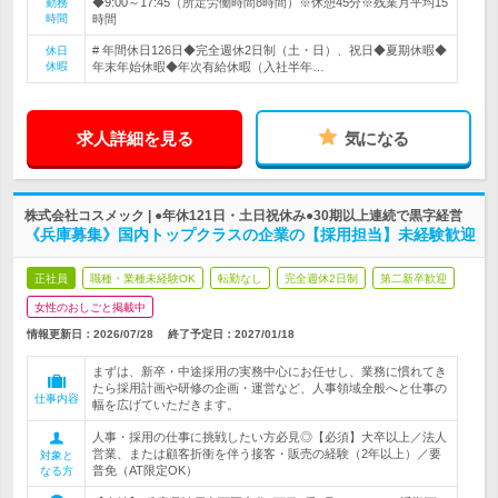
◆9:00～17:45（所定労働時間8時間）※休憩45分※残業月平均15
勤務
時間
時間
# 年間休日126日◆完全週休2日制（土・日）、祝日◆夏期休暇◆
休日
休暇
年末年始休暇◆年次有給休暇（入社半年…
求人詳細を見る
気になる
株式会社コスメック | ●年休121日・土日祝休み●30期以上連続で黒字経営
《兵庫募集》国内トップクラスの企業の【採用担当】未経験歓迎
正社員
職種・業種未経験OK
転勤なし
完全週休2日制
第二新卒歓迎
女性のおしごと掲載中
情報更新日：2026/07/28
終了予定日：
2027/01/18
まずは、新卒・中途採用の実務中心にお任せし、業務に慣れてき
たら採用計画や研修の企画・運営など、人事領域全般へと仕事の
仕事内容
幅を広げていただきます。
人事・採用の仕事に挑戦したい方必見◎【必須】大卒以上／法人
営業、または顧客折衝を伴う接客・販売の経験（2年以上）／要
対象と
普免（AT限定OK）
なる方