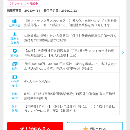
女性のおしごと掲載中
情報更新日：2026/04/14
終了予定日：
2026/10/12
《国内トップクラスのシェア！》省人化・自動化のカギを握る最
先端部品メーカーの当社にて、知的財産業務をお任せします。
仕事内容
知財業務に挑戦したい方必見◎【必須】普通自動車免許第一種を
対象と
お持ちの方/機械設計のご経験
なる方
【本社】 兵庫県神戸市西区室谷2丁目1番5号 ※マイカー通勤可
※転勤当面なし 【雇入れ直後】上記…
勤務地
月給250,000円～300,000円※経験、能力を考慮の上、当社規定に
より決定いたします。※試用期間6か月（待遇に…
給与
450万円～550万円
初年度
年収
8:30～17:15（実働8時間/休憩45分）時間外労働有無:有※平均残
勤務
時間
業時間10時間/月
【年間休日120日】《休日》* 週休2日制（土・日）* 祝日※会社
休日
休暇
カレンダーによる（年2～3日ほど祝…
求人詳細を見る
気になる