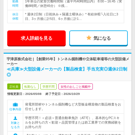
1年単位の変形労働時間制（週平均40時間以内） 8:00～16:45（実
勤務
時間
働8時間／休憩45分） ※残…
* 週休2日制（日祝休み＋隔週土曜休み）* 有給休暇└入社日に3
休日
休暇
日、3ヶ月後に計5日、6ヶ月後に計1…
求人詳細を見る
気になる
宇津原株式会社 | 【創業95年】トンネル掘削機や立体駐車場等の大型設備メ
ーカー
≪兵庫≫大型設備メーカーの【製品検査】手当充実◎週休2日制
◎
正社員
転勤なし
学歴不問
女性のおしごと掲載中
情報更新日：2026/05/08
終了予定日：
2026/10/29
発電所部材やトンネル掘削機など大型板金構造物の製品検査をお
任せします。
仕事内容
学歴不問！＜必須＞普通自動車免許（AT可）、基本的なPCスキ
ルをお持ちの方＜歓迎＞品質管理または鉄工業界での実務経験を
対象と
お持ちの方
なる方