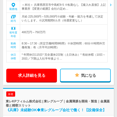
＜本社＞ 兵庫県西宮市中島町8-5 ※転勤なし 【雇入れ直後】上記
事業所 【変更の範囲】会社の定め…
勤務地
月給 225,000円～535,000円※経験・年齢・能力を考慮して決定
いたします。※試用期間6カ月（待遇変更なし）
給与
400万円～750万円
初年度
年収
8:30～17:30（所定労働時間8時間）※休憩時間：60分※時間外労
勤務
時間
働有無：有（月平均10時間）
* 年間休日115日* 完全週休2日制（土日休み）* 有給休暇（10日～
休日
休暇
20日／下限は入社半年後より…
求人詳細を見る
気になる
新着
東レKPフィルム株式会社 | 東レグループ｜金属薄膜を開発・製造｜金属蒸
着と精密スリット
《兵庫》未経験OK◆東レグループ会社で働く！【設備保全】