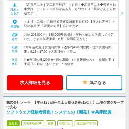
【高専卒以上｜第二新卒歓迎】＜必須＞◆高専卒以上◆普通自動
車免許 チャレンジ精神がある方、ものづくりに興味がある方歓
対象と
迎です！
なる方
＜本社・工場＞ 兵庫県姫路市別所町家具町60 【雇入れ直後】上
記の事業所 【変更の範囲】会社の定め…
勤務地
月給 205,000円～350,000円※経験・年齢・能力を考慮して決定
いたします※試用期間6カ月（待遇変更なし）
給与
1年単位の変形労働時間制（週平均40時間以内）標準労働時間
勤務
時間
帯：8:15～17:00（休憩45分）※時…
# ★年間休日120日★* 週休2日制（土日祝日休み） ※繁忙期は
休日
休暇
土曜日出勤がございます。* 有給休…
求人詳細を見る
気になる
株式会社ソーキ | 【年休125日/完全土日祝休み/転勤なし】上場企業グループ
で安心
ソフトウェア経験者募集！システムの【開発】★兵庫配属
正社員
業種未経験OK
急募
転勤なし
完全週休2日制