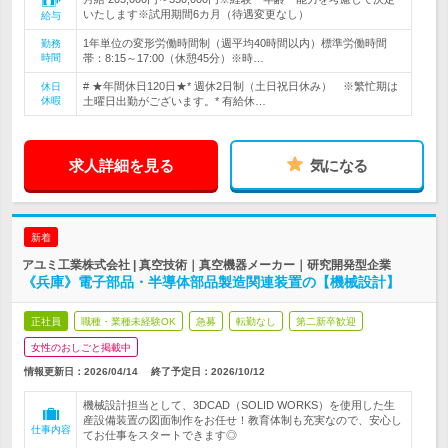
いたします※試用期間6カ月（待遇変更なし）
給与
1年単位の変形労働時間制（週平均40時間以内）標準労働時間
勤務
時間
帯：8:15～17:00（休憩45分）※時…
# ★年間休日120日★* 週休2日制（土日祝日休み） ※繁忙期は
休日
休暇
土曜日出勤がございます。* 有給休…
求人詳細を見る
気になる
新着
アユミ工業株式会社 | 真空技術｜真空機器メーカー｜研究開発型企業
《兵庫》電子部品・半導体部品製造関連装置の【機械設計】
正社員
職種・業種未経験OK
急募
転勤なし
第二新卒歓迎
女性のおしごと掲載中
情報更新日：2026/04/14
終了予定日：
2026/10/12
機械設計担当として、3DCAD（SOLID WORKS）を使用した生
産設備装置の図面制作をお任せ！教育体制も充実なので、安心し
仕事内容
てお仕事をスタートできます◎