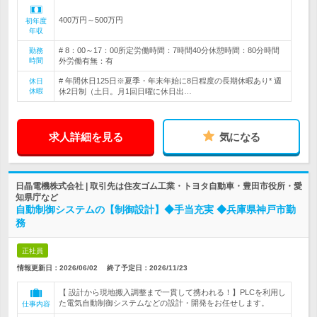
400万円～500万円
初年度
年収
# 8：00～17：00所定労働時間：7時間40分休憩時間：80分時間
勤務
時間
外労働有無：有
# 年間休日125日※夏季・年末年始に8日程度の長期休暇あり* 週
休日
休暇
休2日制（土日。月1回日曜に休日出…
求人詳細を見る
気になる
日晶電機株式会社 | 取引先は住友ゴム工業・トヨタ自動車・豊田市役所・愛
知県庁など
自動制御システムの【制御設計】◆手当充実 ◆兵庫県神戸市勤
務
正社員
情報更新日：2026/06/02
終了予定日：
2026/11/23
【 設計から現地搬入調整まで一貫して携われる！】PLCを利用し
た電気自動制御システムなどの設計・開発をお任せします。
仕事内容