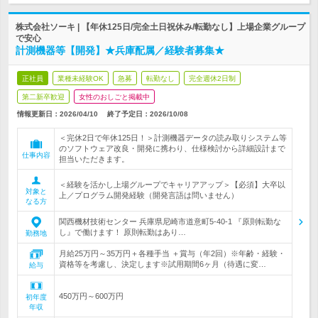
株式会社ソーキ | 【年休125日/完全土日祝休み/転勤なし】上場企業グループ
で安心
計測機器等【開発】★兵庫配属／経験者募集★
正社員
業種未経験OK
急募
転勤なし
完全週休2日制
第二新卒歓迎
女性のおしごと掲載中
情報更新日：2026/04/10
終了予定日：
2026/10/08
＜完休2日で年休125日！＞計測機器データの読み取りシステム等
のソフトウェア改良・開発に携わり、仕様検討から詳細設計まで
仕事内容
担当いただきます。
＜経験を活かし上場グループでキャリアアップ＞【必須】大卒以
対象と
上／プログラム開発経験（開発言語は問いません）
なる方
関西機材技術センター 兵庫県尼崎市道意町5-40-1 『原則転勤な
し』で働けます！ 原則転勤はあり…
勤務地
月給25万円～35万円＋各種手当 ＋賞与（年2回）※年齢・経験・
資格等を考慮し、決定します※試用期間6ヶ月（待遇に変…
給与
450万円～600万円
初年度
年収