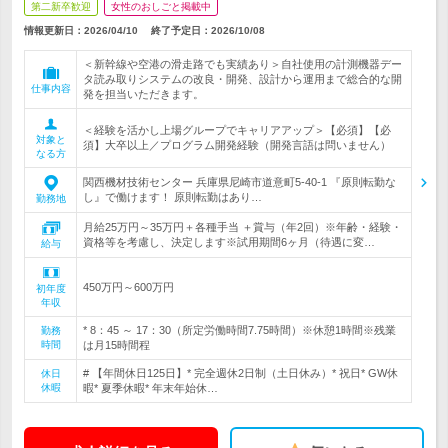
第二新卒歓迎
女性のおしごと掲載中
情報更新日：2026/04/10
終了予定日：
2026/10/08
＜新幹線や空港の滑走路でも実績あり＞自社使用の計測機器デー
タ読み取りシステムの改良・開発、設計から運用まで総合的な開
仕事内容
発を担当いただきます。
＜経験を活かし上場グループでキャリアアップ＞【必須】【必
対象と
須】大卒以上／プログラム開発経験（開発言語は問いません）
なる方
関西機材技術センター 兵庫県尼崎市道意町5-40-1 『原則転勤な
し』で働けます！ 原則転勤はあり…
勤務地
月給25万円～35万円＋各種手当 ＋賞与（年2回）※年齢・経験・
資格等を考慮し、決定します※試用期間6ヶ月（待遇に変…
給与
450万円～600万円
初年度
年収
* 8：45 ～ 17：30（所定労働時間7.75時間）※休憩1時間※残業
勤務
時間
は月15時間程
# 【年間休日125日】* 完全週休2日制（土日休み）* 祝日* GW休
休日
休暇
暇* 夏季休暇* 年末年始休…