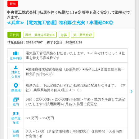
新着
中央電工株式会社 | 転居を伴う転勤なし!★定着率も高く安定して勤務がで
きます。
≪兵庫≫【電気施工管理】福利厚生充実！車通勤OK◎
正社員
職種・業種未経験OK
急募
第二新卒歓迎
情報更新日：2026/07/07
終了予定日：
2026/12/28
電気施工管理業務をお任せいたします。3～5年かけてじっくり仕
事を覚える育成枠です
仕事内容
■業種職種未経験者歓迎《必須条件》■高卒以上■普通自動車第一
対象と
種免許お持ちの方
なる方
相談の上、下記記載のいずれか勤務場所に配属となります。 《本
社》 兵庫県姫路市飾東町庄61-3 《…
勤務地
月給：230,000円～250,000円※経験・年齢・能力を考慮して決定
いたします※試用期間3ヶ月あり(待遇に変更な…
給与
330万円～354万円
初年度
年収
8:30～17:00 （所定労働時間：7時間30分）休憩時間：60分時間
勤務
時間
外労働：有