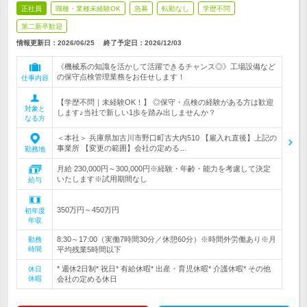
正社員
職種・業種未経験OK
急募
転勤なし
学歴不問
第二新卒歓迎
情報更新日：2026/06/25
終了予定日：
2026/12/03
《機械系の知識を活かして活躍できるチャンス◎》工場設備など
の保守点検管理業務をお任せします！
仕事内容
【学歴不問｜未経験OK！】 ◎保守・点検の経験がある方は歓迎
対象と
します♪当社で新しい1歩を踏み出しませんか？
なる方
＜本社＞ 兵庫県加古川市野口町古大内510 【雇入れ直後】上記の
事業所 【変更の範囲】会社の定める…
勤務地
月給 230,000円～300,000円※経験・年齢・能力を考慮して決定
いたします※試用期間なし
給与
350万円～450万円
初年度
年収
8:30～17:00（実働7時間30分／休憩60分）※時間外労働あり※月
勤務
時間
平均残業5時間以下
* 週休2日制* 祝日* 有給休暇* 出産・育児休暇* 介護休暇* その他
休日
休暇
会社の定める休日