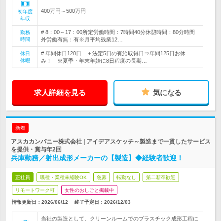
400万円～500万円
初年度
年収
# 8：00～17：00所定労働時間：7時間40分休憩時間：80分時間
勤務
時間
外労働有無：有※月平均残業12…
# 年間休日120日 ＋法定5日の有給取得日⇒年間125日お休
休日
休暇
み！ ※夏季・年末年始に8日程度の長期…
求人詳細を見る
気になる
新着
アスカカンパニー株式会社 | アイデアスケッチ～製造まで一貫したサービス
を提供・賞与年2回
兵庫勤務／射出成形メーカーの【製造】◆経験者歓迎！
正社員
職種・業種未経験OK
急募
転勤なし
第二新卒歓迎
リモートワーク可
女性のおしごと掲載中
情報更新日：2026/06/12
終了予定日：
2026/12/03
当社の製造として、クリーンルームでのプラスチック成形工程に