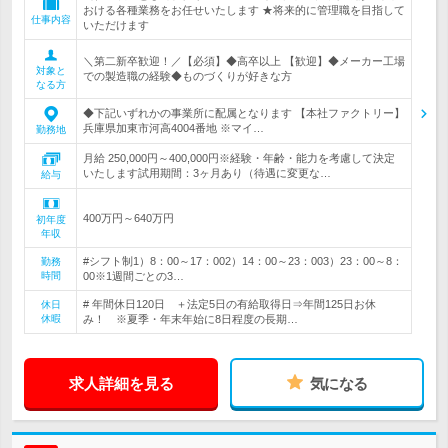
おける各種業務をお任せいたします ★将来的に管理職を目指して
仕事内容
いただけます
＼第二新卒歓迎！／【必須】◆高卒以上 【歓迎】◆メーカー工場
対象と
での製造職の経験◆ものづくりが好きな方
なる方
◆下記いずれかの事業所に配属となります 【本社ファクトリー】
兵庫県加東市河高4004番地 ※マイ…
勤務地
月給 250,000円～400,000円※経験・年齢・能力を考慮して決定
いたします試用期間：3ヶ月あり（待遇に変更な…
給与
400万円～640万円
初年度
年収
#シフト制1）8：00～17：002）14：00～23：003）23：00～8：
勤務
時間
00※1週間ごとの3…
# 年間休日120日 ＋法定5日の有給取得日⇒年間125日お休
休日
休暇
み！ ※夏季・年末年始に8日程度の長期…
求人詳細を見る
気になる