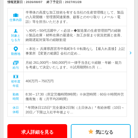
情報更新日：2026/08/07
終了予定日：
2027/01/28
半導体の高度な加工技術を有する当社の生産管理職として、製品
の入荷開梱・管理票関連業務、顧客とのやり取り（メール・電
仕事内容
話）等を担当いただきます。
＼40代～50代活躍中／＜必須＞◆製造業の生産管理部門の経験
☆製品在庫・材料在庫の最適化・加工歩留まり状況把握と改善、
対象と
納期遅延対策等の経験歓迎
なる方
＜本社＞ 兵庫県西宮市中島町8-5 ※転勤なし 【雇入れ直後】上記
事業所 【変更の範囲】会社の定め…
勤務地
月給 261,000円～560,000円※一律手当含む※経験・年齢・能力
を考慮して決定いたします。※試用期間6カ月（…
給与
400万円～750万円
初年度
年収
8:30～17:30（所定労働時間8時間）※休憩時間：60分※時間外労
勤務
時間
働有無：有（月平均20時間）
* 年間休日115日* 完全週休2日制（土日休み）* 有給休暇（10日～
休日
休暇
20日／下限は入社半年後より…
求人詳細を見る
気になる