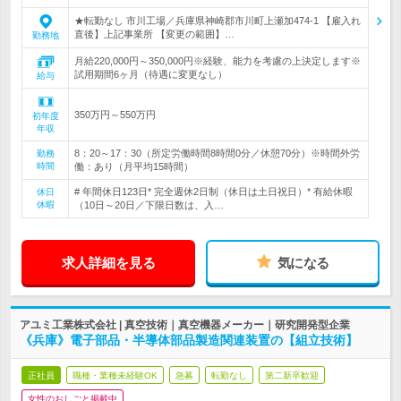
★転勤なし 市川工場／兵庫県神崎郡市川町上瀬加474-1 【雇入れ
直後】上記事業所 【変更の範囲】…
勤務地
月給220,000円～350,000円※経験、能力を考慮の上決定します※
試用期間6ヶ月（待遇に変更なし）
給与
350万円～550万円
初年度
年収
8：20～17：30（所定労働時間8時間0分／休憩70分）※時間外労
勤務
時間
働：あり（月平均15時間）
# 年間休日123日* 完全週休2日制（休日は土日祝日）* 有給休暇
休日
休暇
（10日～20日／下限日数は、入…
求人詳細を見る
気になる
アユミ工業株式会社 | 真空技術｜真空機器メーカー｜研究開発型企業
《兵庫》電子部品・半導体部品製造関連装置の【組立技術】
正社員
職種・業種未経験OK
急募
転勤なし
第二新卒歓迎
女性のおしごと掲載中