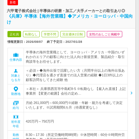
新着
六甲電子株式会社 | 半導体の研磨・加工／大手メーカーとの取引あり◎
《兵庫》半導体【海外営業職】◆アメリカ・ヨーロッパ・中国向
け
正社員
転勤なし
学歴不問
完全週休2日制
女性のおしごと掲載中
情報更新日：2026/08/07
終了予定日：
2027/01/28
半導体の海外営業職として、ヨーロッパ・アメリカ・中国のいず
れかのエリアの顧客に向けた法人向け新規営業、製品紹介・取引
仕事内容
商談等をお任せします。
＜必須＞◆海外出張で活躍したい方（月間半分以上の海外出張あ
り）◆代理店を通さず直接での法人営業の経験 ◆1日3件以上の
対象と
顧客訪問をしてきた経験 他
なる方
＜本社＞ 兵庫県西宮市中島町8-5 ※転勤なし 【雇入れ直後】上記
事業所 【変更の範囲】会社の定め…
勤務地
月給 261,000円～600,000円※経験・年齢・能力を考慮して決定
いたします。※試用期間6カ月（待遇変更なし）
給与
420万円～750万円
初年度
年収
8:30～17:30（所定労働時間8時間）※休憩時間：60分※時間外労
勤務