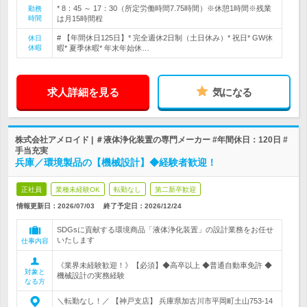
* 8：45 ～ 17：30（所定労働時間7.75時間）※休憩1時間※残業
勤務
時間
は月15時間程
# 【年間休日125日】* 完全週休2日制（土日休み）* 祝日* GW休
休日
休暇
暇* 夏季休暇* 年末年始休…
求人詳細を見る
気になる
株式会社アメロイド | ＃液体浄化装置の専門メーカー #年間休日：120日 #
手当充実
兵庫／環境製品の【機械設計】◆経験者歓迎！
正社員
業種未経験OK
転勤なし
第二新卒歓迎
情報更新日：2026/07/03
終了予定日：
2026/12/24
SDGsに貢献する環境商品「液体浄化装置」の設計業務をお任せ
いたします
仕事内容
《業界未経験歓迎！》【必須】◆高卒以上 ◆普通自動車免許 ◆
対象と
機械設計の実務経験
なる方
＼転勤なし！／ 【神戸支店】 兵庫県加古川市平岡町土山753-14