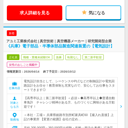
求人詳細を見る
気になる
新着
アユミ工業株式会社 | 真空技術｜真空機器メーカー｜研究開発型企業
《兵庫》電子部品・半導体部品製造関連装置の【電気設計】
正社員
職種・業種未経験OK
急募
転勤なし
第二新卒歓迎
女性のおしごと掲載中
情報更新日：2026/04/14
終了予定日：
2026/10/12
電気設計担当として、シーケンスやPLCなどの制御設計や電気回
路設計をお任せ！教育体制も充実なので、安心してお仕事をスタ
仕事内容
ートできます◎
【高専卒以上｜第二新卒歓迎】＜必須＞◆高専卒以上◆普通自動
車免許 チャレンジ精神がある方、ものづくりに興味がある方歓
対象と
迎です！
なる方
＜本社・工場＞ 兵庫県姫路市別所町家具町60 【雇入れ直後】上
記の事業所 【変更の範囲】会社の定め…
勤務地
月給 205,000円～350,000円※経験・年齢・能力を考慮して決定