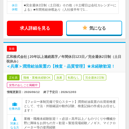
■完全週休2日制（土日祝）その他（※土曜日は会社カレンダーに
休日
休暇
よる）■年間有給休暇あり（入社後半年で1…
求人詳細を見る
気になる
新着
広和株式会社 | 20年以上連続黒字／年間休日123日／完全週休2日制（土日
祝休み）
＜兵庫＞潤滑給油装置の【検査・品質管理】★未経験歓迎！
正社員
職種・業種未経験OK
急募
転勤なし
完全週休2日制
女性のおしごと掲載中
情報更新日：2026/06/12
終了予定日：
2026/12/03
【フォロー体制完備で安心スタート】潤滑給油装置の出荷前検査
として、寸法・外観確認や動作試験、検査記録の作成をお任せし
仕事内容
ます！
業種・職種未経験歓迎！＜必須＞高卒以上／ものづくりや機械分
野に興味をお持ちの方＜歓迎＞製造現場経験／ノギス、マイクロ
対象と
メーター等の使用経験
なる方