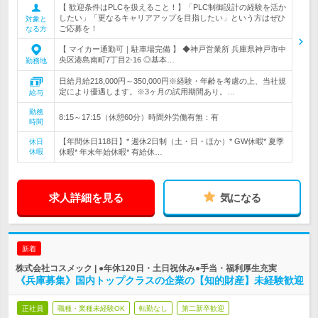
【 歓迎条件はPLCを扱えること！】「PLC制御設計の経験を活か
したい」「更なるキャリアアップを目指したい」という方はぜひ
対象と
ご応募を！
なる方
【 マイカー通勤可｜駐車場完備 】 ◆神戸営業所 兵庫県神戸市中
央区港島南町7丁目2-16 ◎基本…
勤務地
日給月給218,000円～350,000円※経験・年齢を考慮の上、当社規
定により優遇します。※3ヶ月の試用期間あり。…
給与
勤務
8:15～17:15（休憩60分）時間外労働有無：有
時間
【年間休日118日】* 週休2日制（土・日・ほか）* GW休暇* 夏季
休日
休暇
休暇* 年末年始休暇* 有給休…
求人詳細を見る
気になる
新着
株式会社コスメック | ●年休120日・土日祝休み●手当・福利厚生充実
《兵庫募集》国内トップクラスの企業の【知的財産】未経験歓迎
正社員
職種・業種未経験OK
転勤なし
第二新卒歓迎