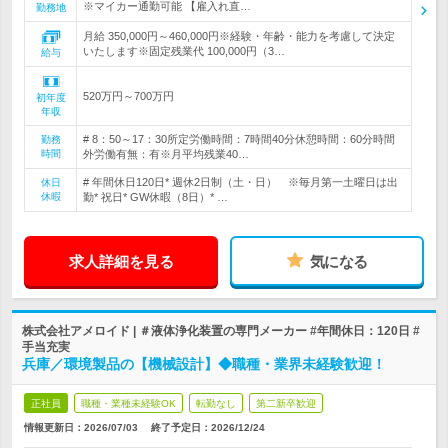
※マイカー通勤可能 【雇入れ直…
勤務地
月給 350,000円～460,000円※経験・年齢・能力を考慮して決定
いたします※固定残業代 100,000円（3…
給与
520万円～700万円
初年度
年収
# 8：50～17：30所定労働時間：7時間40分休憩時間：60分時間
勤務
時間
外労働有無：有※月平均残業40…
# 年間休日120日* 週休2日制（土・日） ※毎月第一土曜日は出
休日
休暇
勤* 祝日* GW休暇（8日）* …
求人詳細を見る
気になる
株式会社アメロイド | ＃液体浄化装置の専門メーカー #年間休日：120日 #
手当充実
兵庫／環境製品の【機械設計】◆職種・業界未経験歓迎！
正社員
職種・業種未経験OK
転勤なし
第二新卒歓迎
情報更新日：2026/07/03
終了予定日：
2026/12/24