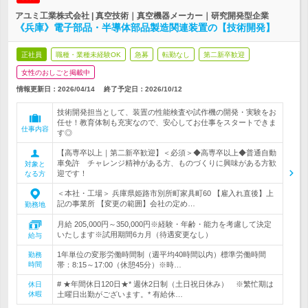
アユミ工業株式会社 | 真空技術｜真空機器メーカー｜研究開発型企業
《兵庫》電子部品・半導体部品製造関連装置の【技術開発】
正社員
職種・業種未経験OK
急募
転勤なし
第二新卒歓迎
女性のおしごと掲載中
情報更新日：2026/04/14
終了予定日：
2026/10/12
技術開発担当として、装置の性能検査や試作機の開発・実験をお
任せ！教育体制も充実なので、安心してお仕事をスタートできま
仕事内容
す◎
【高専卒以上｜第二新卒歓迎】＜必須＞◆高専卒以上◆普通自動
車免許 チャレンジ精神がある方、ものづくりに興味がある方歓
対象と
迎です！
なる方
＜本社・工場＞ 兵庫県姫路市別所町家具町60 【雇入れ直後】上
記の事業所 【変更の範囲】会社の定め…
勤務地
月給 205,000円～350,000円※経験・年齢・能力を考慮して決定
いたします※試用期間6カ月（待遇変更なし）
給与
1年単位の変形労働時間制（週平均40時間以内）標準労働時間
勤務
時間
帯：8:15～17:00（休憩45分）※時…
# ★年間休日120日★* 週休2日制（土日祝日休み） ※繁忙期は
休日
休暇
土曜日出勤がございます。* 有給休…