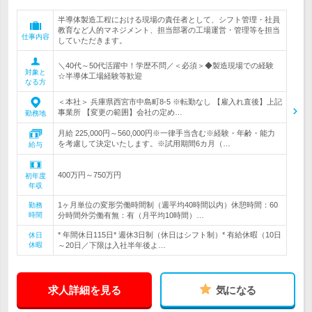
半導体製造工程における現場の責任者として、シフト管理・社員
教育など人的マネジメント、担当部署の工場運営・管理等を担当
仕事内容
していただきます。
＼40代～50代活躍中！学歴不問／＜必須＞◆製造現場での経験
対象と
☆半導体工場経験等歓迎
なる方
＜本社＞ 兵庫県西宮市中島町8-5 ※転勤なし 【雇入れ直後】上記
事業所 【変更の範囲】会社の定め…
勤務地
月給 225,000円～560,000円※一律手当含む※経験・年齢・能力
を考慮して決定いたします。※試用期間6カ月（…
給与
400万円～750万円
初年度
年収
1ヶ月単位の変形労働時間制（週平均40時間以内）休憩時間：60
勤務
時間
分時間外労働有無：有（月平均10時間）…
* 年間休日115日* 週休3日制（休日はシフト制）* 有給休暇（10日
休日
休暇
～20日／下限は入社半年後よ…
求人詳細を見る
気になる