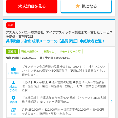
求人詳細を見る
気になる
新着
アスカカンパニー株式会社 | アイデアスケッチ～製造まで一貫したサービス
を提供・賞与年2回
兵庫勤務／射出成形メーカーの【品質保証】◆経験者歓迎！
正社員
職種未経験OK
転勤なし
リモートワーク可
情報更新日：2026/07/16
終了予定日：
2026/12/31
プラスチック食品容器の品質検査をはじめとして、社内マネジメ
ントシステムの構築やISO認証取得・更新に関する業務などをお
仕事内容
任せします。
【必須】◆大卒以上 ◆法人営業の経験 ◆製造メーカーで品質管
理・品質保証・製造・製品開発・技術サービス・営業などの業務
対象と
経験
なる方
【本社工場】 兵庫県加東市河高4004番地 《アクセス》JR加古川
線「社町駅」 ※マイカー通勤可能…
勤務地
月給 250,000円～320,000円※一律固定手当20,000円～40,000円
を含みます。※経験・年齢・能力を…
給与