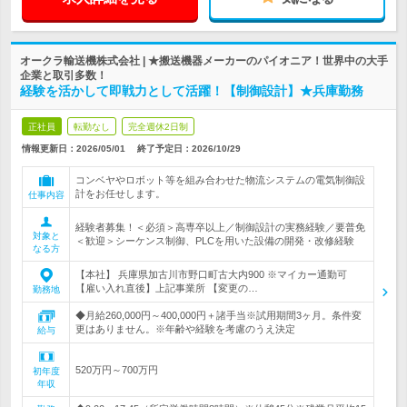
オークラ輸送機株式会社 | ★搬送機器メーカーのパイオニア！世界中の大手
企業と取引多数！
経験を活かして即戦力として活躍！【制御設計】★兵庫勤務
正社員
転勤なし
完全週休2日制
情報更新日：2026/05/01
終了予定日：
2026/10/29
コンベヤやロボット等を組み合わせた物流システムの電気制御設
計をお任せします。
仕事内容
経験者募集！＜必須＞高専卒以上／制御設計の実務経験／要普免
対象と
＜歓迎＞シーケンス制御、PLCを用いた設備の開発・改修経験
なる方
【本社】 兵庫県加古川市野口町古大内900 ※マイカー通勤可
【雇い入れ直後】上記事業所 【変更の…
勤務地
◆月給260,000円～400,000円＋諸手当※試用期間3ヶ月。条件変
更はありません。※年齢や経験を考慮のうえ決定
給与
520万円～700万円
初年度
年収