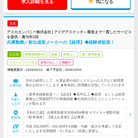
求人詳細を見る
気になる
新着
アスカカンパニー株式会社 | アイデアスケッチ～製造まで一貫したサービス
を提供・賞与年2回
兵庫勤務／射出成形メーカーの【経理】◆経験者歓迎！
正社員
業種未経験OK
急募
転勤なし
第二新卒歓迎
リモートワーク可
女性のおしごと掲載中
情報更新日：2026/06/12
終了予定日：
2026/12/03
当社の経理として、伝票起票や会計システムへの入力など経理業
務をお任せいたします ★将来的に管理職を目指していただけます
仕事内容
＼業界未経験歓迎！／【必須】◆高卒以上 ◆経理、もしくは経理
事務など間接部門での実務経験 ◆社内外の方とコミュニケーショ
対象と
ンが取れる方
なる方
【本社工場】 兵庫県加東市河高4004番地 ※マイカー通勤可能
（駐車場有） 【雇入れ直後】上記事業…
勤務地
月給 250,000円～320,000円※経験・年齢・能力を考慮して決定
いたします試用期間：3ヶ月あり（待遇に変更な…
給与