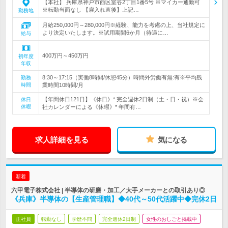
【本社】 兵庫県神戸市西区室谷2丁目1番5号 ※マイカー通勤可
※転勤当面なし 【雇入れ直後】上記…
勤務地
月給250,000円～280,000円※経験、能力を考慮の上、当社規定に
より決定いたします。※試用期間6か月（待遇に…
給与
400万円～450万円
初年度
年収
8:30～17:15（実働8時間/休憩45分）時間外労働有無:有※平均残
勤務
時間
業時間10時間/月
【年間休日121日】《休日》* 完全週休2日制（土・日・祝）※会
休日
休暇
社カレンダーによる《休暇》* 年間有…
求人詳細を見る
気になる
新着
六甲電子株式会社 | 半導体の研磨・加工／大手メーカーとの取引あり◎
《兵庫》半導体の【生産管理職】◆40代～50代活躍中◆完休2日
正社員
転勤なし
学歴不問
完全週休2日制
女性のおしごと掲載中