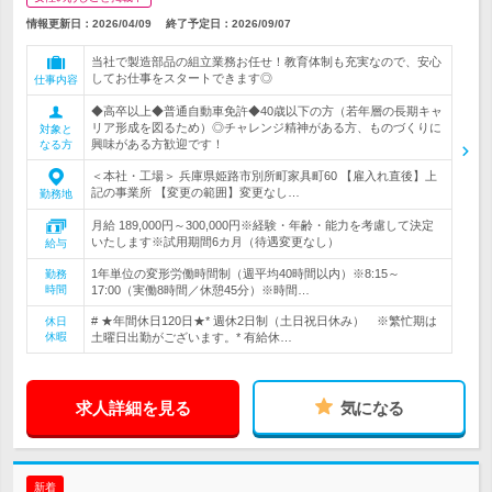
情報更新日：2026/04/09
終了予定日：
2026/09/07
当社で製造部品の組立業務お任せ！教育体制も充実なので、安心
してお仕事をスタートできます◎
仕事内容
◆高卒以上◆普通自動車免許◆40歳以下の方（若年層の長期キャ
リア形成を図るため）◎チャレンジ精神がある方、ものづくりに
対象と
興味がある方歓迎です！
なる方
＜本社・工場＞ 兵庫県姫路市別所町家具町60 【雇入れ直後】上
記の事業所 【変更の範囲】変更なし…
勤務地
月給 189,000円～300,000円※経験・年齢・能力を考慮して決定
いたします※試用期間6カ月（待遇変更なし）
給与
1年単位の変形労働時間制（週平均40時間以内）※8:15～
勤務
時間
17:00（実働8時間／休憩45分）※時間…
# ★年間休日120日★* 週休2日制（土日祝日休み） ※繁忙期は
休日
休暇
土曜日出勤がございます。* 有給休…
求人詳細を見る
気になる
新着