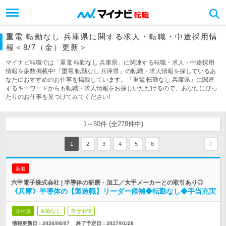
重電 転勤なし 兵庫県に関する求人・転職・中途採用情
報＜8/7（金）更新＞
マイナビ転職では「重電 転勤なし 兵庫県」に関連する転職・求人・中途採用
情報を多数掲載中!「重電 転勤なし 兵庫県」の転職・求人情報を探しているあ
なたにおすすめのお仕事を掲載しています。「重電 転勤なし 兵庫県」に関連
するキーワードからも転職・求人情報をお探しいただけるので、あなたにぴっ
たりのお仕事を見つけてみてください!
1～50件 (全278件中)
1
2
3
4
5
6
新着
六甲電子株式会社 | 半導体の研磨・加工／大手メーカーとの取引あり◎
《兵庫》半導体の【製造職】リーダー候補◆転勤なし◆手当充実
正社員
転勤なし
学歴不問
情報更新日：2026/08/07
終了予定日：
2027/01/28