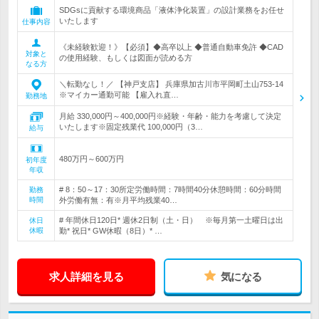
SDGsに貢献する環境商品「液体浄化装置」の設計業務をお任せ
いたします
仕事内容
《未経験歓迎！》【必須】◆高卒以上 ◆普通自動車免許 ◆CAD
対象と
の使用経験、もしくは図面が読める方
なる方
＼転勤なし！／ 【神戸支店】 兵庫県加古川市平岡町土山753-14
※マイカー通勤可能 【雇入れ直…
勤務地
月給 330,000円～400,000円※経験・年齢・能力を考慮して決定
いたします※固定残業代 100,000円（3…
給与
480万円～600万円
初年度
年収
# 8：50～17：30所定労働時間：7時間40分休憩時間：60分時間
勤務
時間
外労働有無：有※月平均残業40…
# 年間休日120日* 週休2日制（土・日） ※毎月第一土曜日は出
休日
休暇
勤* 祝日* GW休暇（8日）* …
求人詳細を見る
気になる