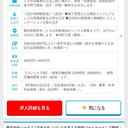
トヨタ自動車の上流工程に携わり、車体・先進技術・搭載技術の
各分野で開発・設計・評価・解析をお任せします。
仕事内容
＼設計未経験歓迎／《必須》◆施工管理または建設エンジニアと
しての実務経験をお持ちの方 ◆社内外の関係者と積極的にコミュ
対象と
ニケーションを取れる方
なる方
愛知県豊田市（トヨタ自動車内のシークス業務エリア） 以下のい
ずれかに配属します。 ■元町工場（愛知…
勤務地
月給200,000円以上※一律手当含む※経験・能力を考慮のうえ決
定※試用期間3ヶ月（待遇同一）
給与
300万円～450万円
初年度
年収
【フレックス制】・標準労働時間 1日8時間（休憩60分）・標準
勤務
時間
労働時間帯 9:00～18:00・コア…
【年間休日121日】・完全週休2日制（土日）・GW・夏季・年末
休日
休暇
年始休暇（各9～10日間）・有給休暇（…
求人詳細を見る
気になる
株式会社シークス | 日本のモノづくりを支える技術パートナーとして開発・