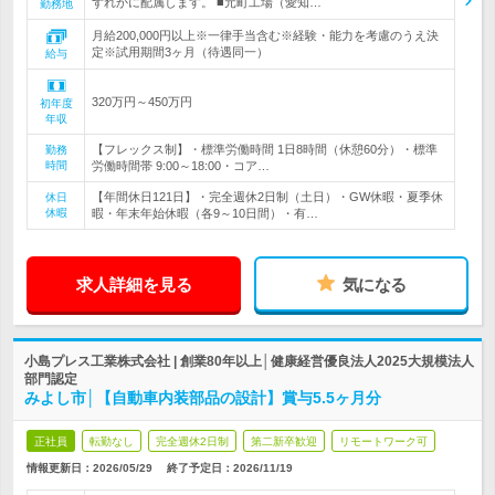
ずれかに配属します。 ■元町工場（愛知…
勤務地
月給200,000円以上※一律手当含む※経験・能力を考慮のうえ決
定※試用期間3ヶ月（待遇同一）
給与
320万円～450万円
初年度
年収
【フレックス制】・標準労働時間 1日8時間（休憩60分）・標準
勤務
時間
労働時間帯 9:00～18:00・コア…
【年間休日121日】・完全週休2日制（土日）・GW休暇・夏季休
休日
休暇
暇・年末年始休暇（各9～10日間）・有…
求人詳細を見る
気になる
小島プレス工業株式会社 | 創業80年以上│健康経営優良法人2025大規模法人
部門認定
みよし市│【自動車内装部品の設計】賞与5.5ヶ月分
正社員
転勤なし
完全週休2日制
第二新卒歓迎
リモートワーク可
情報更新日：2026/05/29
終了予定日：
2026/11/19