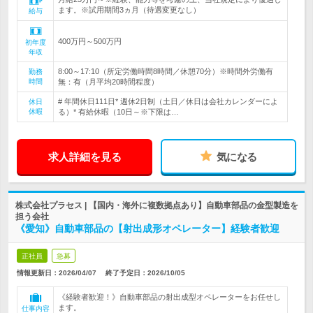
ます。※試用期間3ヵ月（待遇変更なし）
給与
400万円～500万円
初年度
年収
8:00～17:10（所定労働時間8時間／休憩70分）※時間外労働有
勤務
時間
無：有（月平均20時間程度）
# 年間休日111日* 週休2日制（土日／休日は会社カレンダーによ
休日
休暇
る）* 有給休暇（10日～※下限は…
求人詳細を見る
気になる
株式会社プラセス | 【国内・海外に複数拠点あり】自動車部品の金型製造を
担う会社
《愛知》自動車部品の【射出成形オペレーター】経験者歓迎
正社員
急募
情報更新日：2026/04/07
終了予定日：
2026/10/05
《経験者歓迎！》自動車部品の射出成型オペレーターをお任せし
ます。
仕事内容