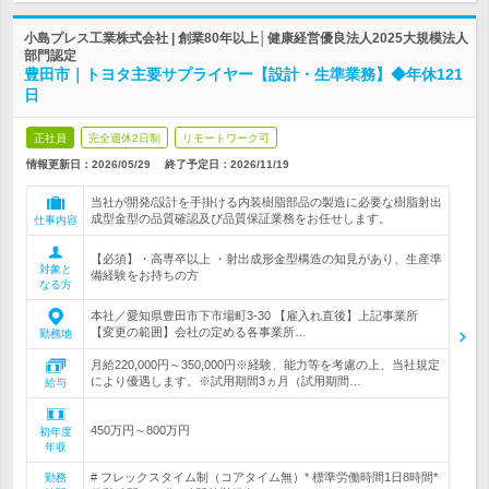
小島プレス工業株式会社 | 創業80年以上│健康経営優良法人2025大規模法人
部門認定
豊田市｜トヨタ主要サプライヤー【設計・生準業務】◆年休121
日
正社員
完全週休2日制
リモートワーク可
情報更新日：2026/05/29
終了予定日：
2026/11/19
当社が開発/設計を手掛ける内装樹脂部品の製造に必要な樹脂射出
成型金型の品質確認及び品質保証業務をお任せします。
仕事内容
【必須】・高専卒以上 ・射出成形金型構造の知見があり、生産準
対象と
備経験をお持ちの方
なる方
本社／愛知県豊田市下市場町3-30 【雇入れ直後】上記事業所
【変更の範囲】会社の定める各事業所…
勤務地
月給220,000円～350,000円※経験、能力等を考慮の上、当社規定
により優遇します。※試用期間3ヵ月（試用期間…
給与
450万円～800万円
初年度
年収
# フレックスタイム制（コアタイム無）* 標準労働時間1日8時間*
勤務