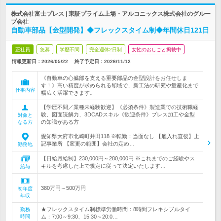
株式会社富士プレス | 東証プライム上場・アルコニックス株式会社のグルー
プ会社
自動車部品【金型開発】◆フレックスタイム制◆年間休日121日
正社員
急募
学歴不問
完全週休2日制
女性のおしごと掲載中
情報更新日：2026/05/22
終了予定日：
2026/11/12
《自動車の心臓部を支える重要部品の金型設計をお任せしま
す！》高い精度が求められる領域で、新工法の研究や量産化まで
仕事内容
幅広く活躍できます。
【学歴不問／業種未経験歓迎】《必須条件》製造業での技術職経
験、図面読解力、3DCADスキル《歓迎条件》プレス加工や金型
対象と
の知識がある方
なる方
愛知県大府市北崎町井田118 ※転勤：当面なし 【雇入れ直後】上
記事業所 【変更の範囲】会社の定め…
勤務地
【日給月給制】230,000円～280,000円 ※これまでのご経験やス
キルを考慮した上で規定に従って決定いたします…
給与
380万円～500万円
初年度
年収
★フレックスタイム制標準労働時間：8時間フレキシブルタイ
勤務
時間
ム：7:00～9:30、15:30～20:0…