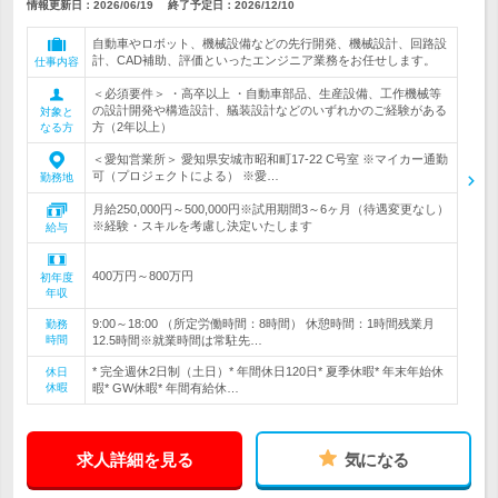
情報更新日：2026/06/19
終了予定日：
2026/12/10
自動車やロボット、機械設備などの先行開発、機械設計、回路設
計、CAD補助、評価といったエンジニア業務をお任せします。
仕事内容
＜必須要件＞ ・高卒以上 ・自動車部品、生産設備、工作機械等
の設計開発や構造設計、艤装設計などのいずれかのご経験がある
対象と
方（2年以上）
なる方
＜愛知営業所＞ 愛知県安城市昭和町17-22 C号室 ※マイカー通勤
可（プロジェクトによる） ※愛…
勤務地
月給250,000円～500,000円※試用期間3～6ヶ月（待遇変更なし）
※経験・スキルを考慮し決定いたします
給与
400万円～800万円
初年度
年収
9:00～18:00 （所定労働時間：8時間） 休憩時間：1時間残業月
勤務
時間
12.5時間※就業時間は常駐先…
* 完全週休2日制（土日）* 年間休日120日* 夏季休暇* 年末年始休
休日
休暇
暇* GW休暇* 年間有給休…
求人詳細を見る
気になる