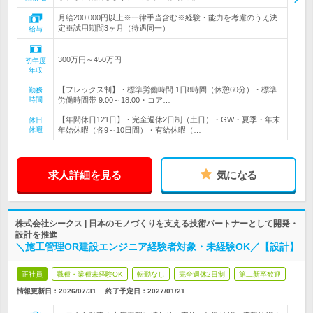
月給200,000円以上※一律手当含む※経験・能力を考慮のうえ決
定※試用期間3ヶ月（待遇同一）
給与
300万円～450万円
初年度
年収
【フレックス制】・標準労働時間 1日8時間（休憩60分）・標準
勤務
時間
労働時間帯 9:00～18:00・コア…
【年間休日121日】・完全週休2日制（土日）・GW・夏季・年末
休日
休暇
年始休暇（各9～10日間）・有給休暇（…
求人詳細を見る
気になる
株式会社シークス | 日本のモノづくりを支える技術パートナーとして開発・
設計を推進
＼施工管理OR建設エンジニア経験者対象・未経験OK／【設計】
正社員
職種・業種未経験OK
転勤なし
完全週休2日制
第二新卒歓迎
情報更新日：2026/07/31
終了予定日：
2027/01/21