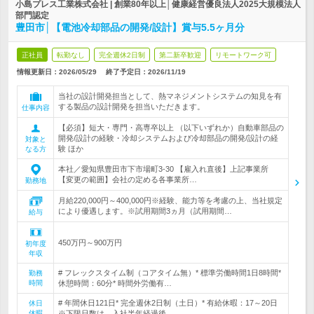
小島プレス工業株式会社 | 創業80年以上│健康経営優良法人2025大規模法人
部門認定
豊田市│【電池冷却部品の開発/設計】賞与5.5ヶ月分
正社員
転勤なし
完全週休2日制
第二新卒歓迎
リモートワーク可
情報更新日：2026/05/29
終了予定日：
2026/11/19
当社の設計開発担当として、熱マネジメントシステムの知見を有
する製品の設計開発を担当いただきます。
仕事内容
【必須】短大・専門・高専卒以上 （以下いずれか）自動車部品の
開発/設計の経験・冷却システムおよび冷却部品の開発/設計の経
対象と
験 ほか
なる方
本社／愛知県豊田市下市場町3-30 【雇入れ直後】上記事業所
【変更の範囲】会社の定める各事業所…
勤務地
月給220,000円～400,000円※経験、能力等を考慮の上、当社規定
により優遇します。※試用期間3ヵ月（試用期間…
給与
450万円～900万円
初年度
年収
# フレックスタイム制（コアタイム無）* 標準労働時間1日8時間*
勤務
時間
休憩時間：60分* 時間外労働有…
# 年間休日121日* 完全週休2日制（土日）* 有給休暇：17～20日
休日
休暇
※下限日数は、入社半年経過後…