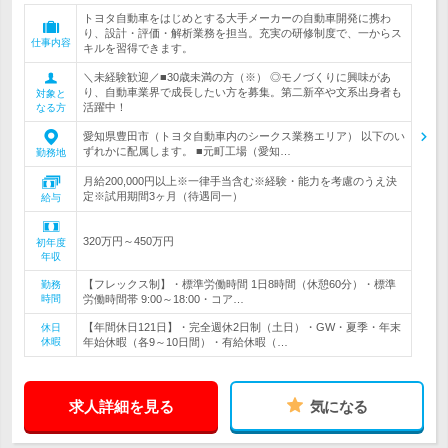
トヨタ自動車をはじめとする大手メーカーの自動車開発に携わ
り、設計・評価・解析業務を担当。充実の研修制度で、一からス
仕事内容
キルを習得できます。
＼未経験歓迎／■30歳未満の方（※） ◎モノづくりに興味があ
り、自動車業界で成長したい方を募集。第二新卒や文系出身者も
対象と
活躍中！
なる方
愛知県豊田市（トヨタ自動車内のシークス業務エリア） 以下のい
ずれかに配属します。 ■元町工場（愛知…
勤務地
月給200,000円以上※一律手当含む※経験・能力を考慮のうえ決
定※試用期間3ヶ月（待遇同一）
給与
320万円～450万円
初年度
年収
【フレックス制】・標準労働時間 1日8時間（休憩60分）・標準
勤務
時間
労働時間帯 9:00～18:00・コア…
【年間休日121日】・完全週休2日制（土日）・GW・夏季・年末
休日
休暇
年始休暇（各9～10日間）・有給休暇（…
求人詳細を見る
気になる