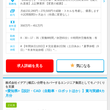
れ直後】上記事業所 【変更の範囲】…
勤務地
月給232,280円～270,500円※経験・スキルを考慮し、優遇します
※試用期間3ヶ月あり（待遇に変更なし）
給与
358万円～451万円
初年度
年収
勤務
8：30～17：35（実働8時間／休憩65分）※時間外労働有無：有
時間
# 【年間休日120日】# 完全週休2日制（土日休み）* 夏季休暇（9
休日
休暇
日）* 年末年始休暇（7日）*…
求人詳細を見る
気になる
株式会社イデア | 幅広い分野をカバーするエンジニア集団としてモノづくり
を支援
<愛知県>【設計・CAD（自動車・ロボットほか）】賞与実績4カ
月分
正社員