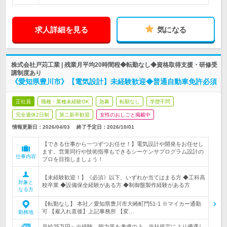
求人詳細を見る
気になる
株式会社戸苅工業 | 残業月平均20時間程◆転勤なし◆資格取得支援・研修受
講制度あり
《愛知県豊川市》【電気設計】未経験歓迎◆普通自動車免許必須
正社員
職種・業種未経験OK
急募
転勤なし
学歴不問
完全週休2日制
第二新卒歓迎
女性のおしごと掲載中
情報更新日：2026/04/03
終了予定日：
2026/10/01
【できる仕事から一つずつお任せ！】電気設計や開発をお任せし
ます。営業同行や技術指導もできるシーケンサプログラム設計の
仕事内容
プロを目指しましょう！
【未経験歓迎！】《必須》以下、いずれか当てはまる方 ◆工科高
対象と
校卒業 ◆設備保全経験がある方 ◆制御盤製作経験がある方
なる方
【転勤なし】 本社／愛知県豊川市大崎町門51-1 ※マイカー通勤
可 【雇入れ直後】上記事務所 【変…
勤務地
月給25万円～※経験、能力等を考慮の上、当社規定により優遇し