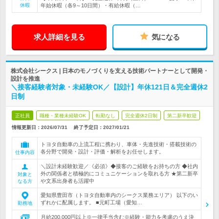
休暇
年始休暇（各9～10日間）・有給休暇（…
求人詳細を見る
気になる
株式会社シークス | 日本のモノづくりを支える技術パートナーとして開発・
設計を推進
＼接客経験者対象・未経験OK／【設計】年休121日＆完全週休2
日制
正社員
職種・業種未経験OK
転勤なし
完全週休2日制
第二新卒歓迎
情報更新日：2026/07/31
終了予定日：
2027/01/21
トヨタ自動車の上流工程に携わり、車体・先進技術・搭載技術の
各分野で開発・設計・評価・解析をお任せします。
仕事内容
＼設計未経験歓迎／《必須》◆接客のご経験をお持ちの方 ◆社内
外の関係者と積極的にコミュニケーションを取れる方 ★第二新卒
対象と
や文系出身者も活躍中
なる方
愛知県豊田市（トヨタ自動車内のシークス業務エリア） 以下のい
ずれかに配属します。 ■元町工場（愛知…
勤務地
月給200,000円以上※一律手当含む※経験・能力を考慮のうえ決