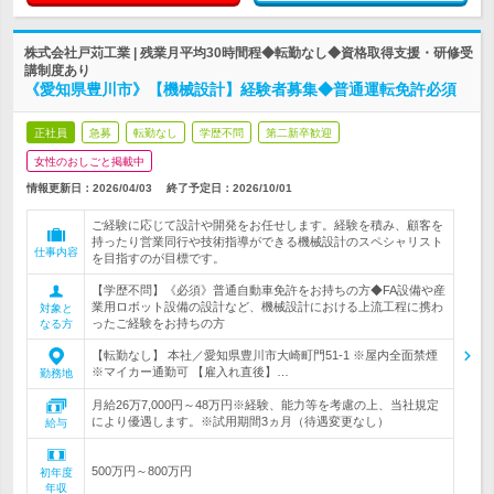
株式会社戸苅工業 | 残業月平均30時間程◆転勤なし◆資格取得支援・研修受
講制度あり
《愛知県豊川市》【機械設計】経験者募集◆普通運転免許必須
正社員
急募
転勤なし
学歴不問
第二新卒歓迎
女性のおしごと掲載中
情報更新日：2026/04/03
終了予定日：
2026/10/01
ご経験に応じて設計や開発をお任せします。経験を積み、顧客を
持ったり営業同行や技術指導ができる機械設計のスペシャリスト
仕事内容
を目指すのが目標です。
【学歴不問】《必須》普通自動車免許をお持ちの方◆FA設備や産
業用ロボット設備の設計など、機械設計における上流工程に携わ
対象と
ったご経験をお持ちの方
なる方
【転勤なし】 本社／愛知県豊川市大崎町門51-1 ※屋内全面禁煙
※マイカー通勤可 【雇入れ直後】…
勤務地
月給26万7,000円～48万円※経験、能力等を考慮の上、当社規定
により優遇します。※試用期間3ヵ月（待遇変更なし）
給与
500万円～800万円
初年度
年収