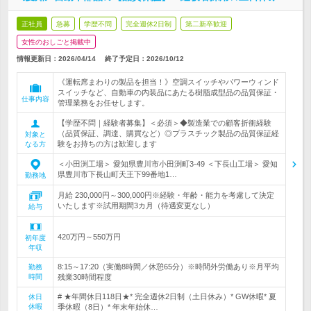
正社員
急募
学歴不問
完全週休2日制
第二新卒歓迎
女性のおしごと掲載中
情報更新日：2026/04/14
終了予定日：
2026/10/12
《運転席まわりの製品を担当！》空調スイッチやパワーウィンド
スイッチなど、自動車の内装品にあたる樹脂成型品の品質保証・
仕事内容
管理業務をお任せします。
【学歴不問｜経験者募集】＜必須＞◆製造業での顧客折衝経験
（品質保証、調達、購買など）◎プラスチック製品の品質保証経
対象と
験をお持ちの方は歓迎します
なる方
＜小田渕工場＞ 愛知県豊川市小田渕町3-49 ＜下長山工場＞ 愛知
県豊川市下長山町天王下99番地1…
勤務地
月給 230,000円～300,000円※経験・年齢・能力を考慮して決定
いたします※試用期間3カ月（待遇変更なし）
給与
420万円～550万円
初年度
年収
8:15～17:20（実働8時間／休憩65分）※時間外労働あり※月平均
勤務
時間
残業30時間程度
# ★年間休日118日★* 完全週休2日制（土日休み）* GW休暇* 夏
休日
休暇
季休暇（8日）* 年末年始休…