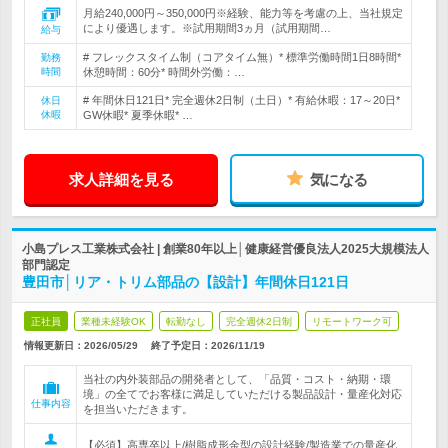
月給240,000円～350,000円※経験、能力等を考慮の上、当社規定
により優遇します。※試用期間3ヵ月（試用期間…
給与
# フレックスタイム制（コアタイム無）* 標準労働時間1日8時間*
勤務
時間
休憩時間：60分* 時間外労働：…
# 年間休日121日* 完全週休2日制（土日）* 有給休暇：17～20日*
休日
休暇
GW休暇* 夏季休暇* …
求人詳細を見る
気になる
小島プレス工業株式会社 | 創業80年以上│健康経営優良法人2025大規模法人
部門認定
豊田市│リア・トリム部品の【設計】年間休日121日
正社員
業種未経験OK
転勤なし
完全週休2日制
リモートワーク可
情報更新日：2026/05/29
終了予定日：
2026/11/19
当社の内外装部品の開発者として、「品質・コスト・納期・環
境」の全てでお客様に満足していただける製品設計・量産化対応
仕事内容
を担当いただきます。
【必須】高専卒以上/樹脂成形金型の設計経験/製造業での量産化