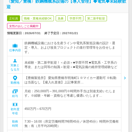
〈愛知／豊橋〉鉄鋼機械系設備の【導入管理】◆電気◆未経験歓
迎
正社員
職種・業種未経験OK
急募
学歴不問
第二新卒歓迎
女性のおしごと掲載中
情報更新日：2026/07/31
終了予定日：
2027/01/21
鉄鋼機械設備における生産ラインや電気系製造設備の設計・選
定・導入、および改良プロジェクトの進行管理等をお任せしま
仕事内容
す。
未経験・第二新卒歓迎！＜必須＞■学歴不問 ■電気系・工学系の
対象と
専攻、または同等の知識＜歓迎＞■電気設備の維持管理経験など
なる方
【豊橋製造所】 愛知県豊橋市明海町1 ※マイカー通勤可 ※転勤
は当面なし 【雇入れ直後】上記事業所…
勤務地
月給：250,000円～391,000円※時間外手当は別途支給いたしま
す。※経験・年齢・資格など考慮し優遇いたします…
給与
450万円～670万円
初年度
年収
7:30～16:00（所定労働時間7時間45分／休憩45分）時間外労働有
勤務
時間
無：有（月平均20時間）