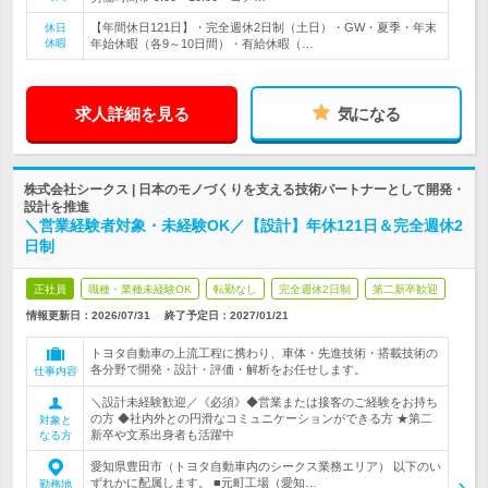
【年間休日121日】・完全週休2日制（土日）・GW・夏季・年末
休日
休暇
年始休暇（各9～10日間）・有給休暇（…
求人詳細を見る
気になる
株式会社シークス | 日本のモノづくりを支える技術パートナーとして開発・
設計を推進
＼営業経験者対象・未経験OK／【設計】年休121日＆完全週休2
日制
正社員
職種・業種未経験OK
転勤なし
完全週休2日制
第二新卒歓迎
情報更新日：2026/07/31
終了予定日：
2027/01/21
トヨタ自動車の上流工程に携わり、車体・先進技術・搭載技術の
各分野で開発・設計・評価・解析をお任せします。
仕事内容
＼設計未経験歓迎／《必須》◆営業または接客のご経験をお持ち
の方 ◆社内外との円滑なコミュニケーションができる方 ★第二
対象と
新卒や文系出身者も活躍中
なる方
愛知県豊田市（トヨタ自動車内のシークス業務エリア） 以下のい
ずれかに配属します。 ■元町工場（愛知…
勤務地