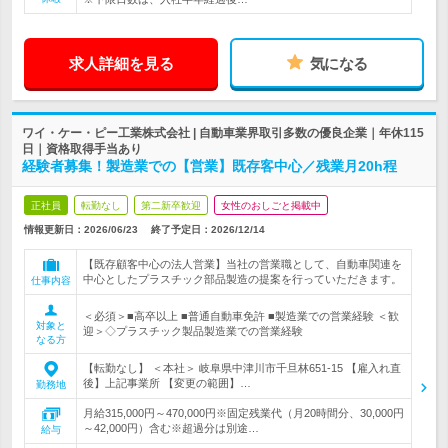
求人詳細を見る
気になる
ワイ・ケー・ピー工業株式会社 | 自動車業界取引多数の優良企業｜年休115
日｜資格取得手当あり
経験者募集！製造業での【営業】既存客中心／残業月20h程
正社員
転勤なし
第二新卒歓迎
女性のおしごと掲載中
情報更新日：2026/06/23
終了予定日：
2026/12/14
【既存顧客中心の法人営業】当社の営業職として、自動車関連を
中心としたプラスチック部品製造の提案を行っていただきます。
仕事内容
＜必須＞■高卒以上 ■普通自動車免許 ■製造業での営業経験 ＜歓
対象と
迎＞◇プラスチック製品製造業での営業経験
なる方
【転勤なし】 ＜本社＞ 岐阜県中津川市千旦林651-15 【雇入れ直
後】上記事業所 【変更の範囲】…
勤務地
月給315,000円～470,000円※固定残業代（月20時間分、30,000円
～42,000円）含む※超過分は別途…
給与