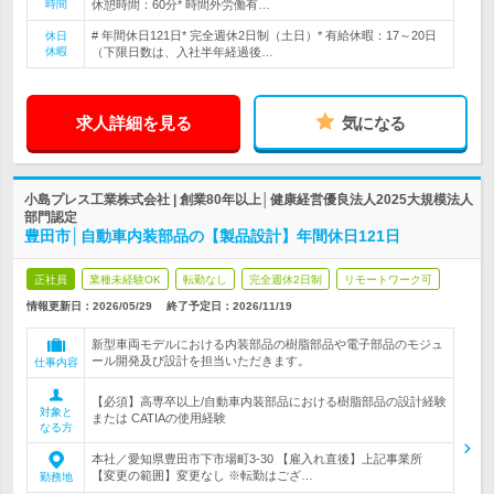
時間
休憩時間：60分* 時間外労働有…
# 年間休日121日* 完全週休2日制（土日）* 有給休暇：17～20日
休日
休暇
（下限日数は、入社半年経過後…
求人詳細を見る
気になる
小島プレス工業株式会社 | 創業80年以上│健康経営優良法人2025大規模法人
部門認定
豊田市│自動車内装部品の【製品設計】年間休日121日
正社員
業種未経験OK
転勤なし
完全週休2日制
リモートワーク可
情報更新日：2026/05/29
終了予定日：
2026/11/19
新型車両モデルにおける内装部品の樹脂部品や電子部品のモジュ
ール開発及び設計を担当いただきます。
仕事内容
【必須】高専卒以上/自動車内装部品における樹脂部品の設計経験
対象と
または CATIAの使用経験
なる方
本社／愛知県豊田市下市場町3-30 【雇入れ直後】上記事業所
【変更の範囲】変更なし ※転勤はござ…
勤務地