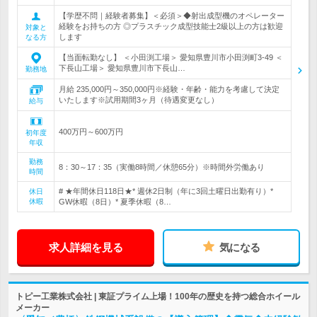
【学歴不問｜経験者募集】＜必須＞◆射出成型機のオペレーター
経験をお持ちの方 ◎プラスチック成型技能士2級以上の方は歓迎
対象と
します
なる方
【当面転勤なし】 ＜小田渕工場＞ 愛知県豊川市小田渕町3-49 ＜
下長山工場＞ 愛知県豊川市下長山…
勤務地
月給 235,000円～350,000円※経験・年齢・能力を考慮して決定
いたします※試用期間3ヶ月（待遇変更なし）
給与
400万円～600万円
初年度
年収
勤務
8：30～17：35（実働8時間／休憩65分）※時間外労働あり
時間
# ★年間休日118日★* 週休2日制（年に3回土曜日出勤有り）*
休日
休暇
GW休暇（8日）* 夏季休暇（8…
求人詳細を見る
気になる
トピー工業株式会社 | 東証プライム上場！100年の歴史を持つ総合ホイール
メーカー