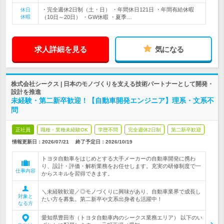
・完全週休2日制（土・日） ・年間休日121日 ・年間有給休暇
休日
休暇
（10日～20日） ・GW休暇 ・夏季…
求人詳細を見る
気になる
株式会社シークス | 日本のモノづくりを支える技術パートナーとして開発・
設計を推進
未経験・第二新卒歓迎！【自動車開発エンジニア】理系・文系不
問
正社員
職種・業種未経験OK
学歴不問
完全週休2日制
第二新卒歓迎
情報更新日：2026/07/21
終了予定日：
2026/10/19
トヨタ自動車をはじめとする大手メーカーの自動車開発に携わ
り、設計・評価・解析業務をお任せします。充実の研修制度で一
仕事内容
からスキルを習得できます。
＼未経験歓迎／◎モノづくりに興味があり、自動車業界で成長し
対象と
たい方を募集。第二新卒や文系出身者も活躍中！
なる方
愛知県豊田市（トヨタ自動車内のシークス業務エリア） 以下のい