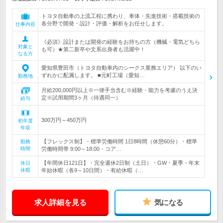
トヨタ自動車の上流工程に携わり、車体・先進技術・搭載技術の
各分野で開発・設計・評価・解析をお任せします。
仕事内容
《必須》設計または開発の経験をお持ちの方（機械・電気どちら
対象と
も可）★第二新卒や文系出身者も活躍中！
なる方
愛知県豊田市（トヨタ自動車内のシークス業務エリア） 以下のい
ずれかに配属します。 ■元町工場（愛知…
勤務地
月給200,000円以上※一律手当含む※経験・能力を考慮のうえ決
定※試用期間3ヶ月（待遇同一）
給与
300万円～450万円
初年度
年収
【フレックス制】・標準労働時間 1日8時間（休憩60分）・標準
勤務
時間
労働時間帯 9:00～18:00・コア…
【年間休日121日】・完全週休2日制（土日）・GW・夏季・年末
休日
休暇
年始休暇（各9～10日間）・有給休暇（…
求人詳細を見る
気になる