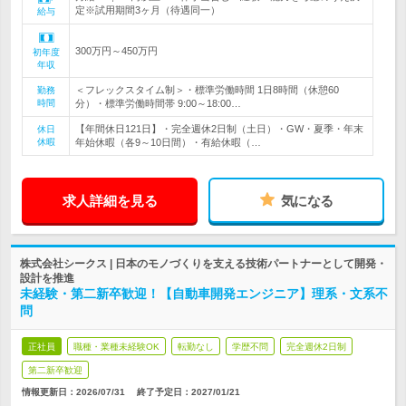
定※試用期間3ヶ月（待遇同一）
給与
300万円～450万円
初年度
年収
＜フレックスタイム制＞・標準労働時間 1日8時間（休憩60
勤務
時間
分）・標準労働時間帯 9:00～18:00…
【年間休日121日】・完全週休2日制（土日）・GW・夏季・年末
休日
休暇
年始休暇（各9～10日間）・有給休暇（…
求人詳細を見る
気になる
株式会社シークス | 日本のモノづくりを支える技術パートナーとして開発・
設計を推進
未経験・第二新卒歓迎！【自動車開発エンジニア】理系・文系不
問
正社員
職種・業種未経験OK
転勤なし
学歴不問
完全週休2日制
第二新卒歓迎
情報更新日：2026/07/31
終了予定日：
2027/01/21