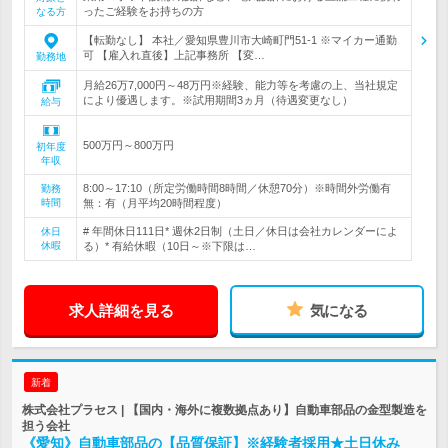
ったご経験をお持ちの方
なる方
【転勤なし】 本社／愛知県豊川市大崎町門51-1 ※マイカー通勤
可 【雇入れ直後】上記事務所 【変…
勤務地
月給26万7,000円～48万円※経験、能力等を考慮の上、当社規定
により優遇します。※試用期間3ヵ月（待遇変更なし）
給与
500万円～800万円
初年度
年収
8:00～17:10（所定労働時間8時間／休憩70分）※時間外労働有
勤務
時間
無：有（月平均20時間程度）
# 年間休日111日* 週休2日制（土日／休日は会社カレンダーによ
休日
休暇
る）* 有給休暇（10日～※下限は…
求人詳細を見る
気になる
新着
株式会社プラセス | 【国内・海外に複数拠点あり】自動車部品の金型製造を
担う会社
《愛知》自動車部品の【品質保証】※経験者採用★土日休み