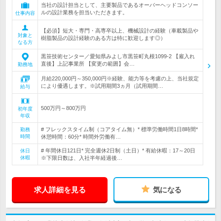
当社の設計担当として、主要製品であるオーバーヘッドコンソー
ルの設計業務を担当いただきます。
仕事内容
【必須】短大・専門・高専卒以上、機械設計の経験（車載製品や
対象と
樹脂製品の設計経験のある方は特に歓迎します◎）
なる方
黒笹技術センター／愛知県みよし市黒笹町丸根1099-2 【雇入れ
直後】上記事業所 【変更の範囲】会…
勤務地
月給220,000円～350,000円※経験、能力等を考慮の上、当社規定
により優遇します。※試用期間3ヵ月（試用期間…
給与
500万円～800万円
初年度
年収
# フレックスタイム制（コアタイム無）* 標準労働時間1日8時間*
勤務
時間
休憩時間：60分* 時間外労働有…
# 年間休日121日* 完全週休2日制（土日）* 有給休暇：17～20日
休日
休暇
※下限日数は、入社半年経過後…
求人詳細を見る
気になる