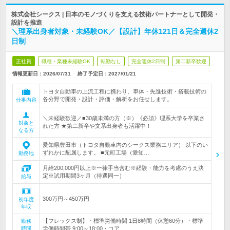
株式会社シークス | 日本のモノづくりを支える技術パートナーとして開発・
設計を推進
＼理系出身者対象・未経験OK／【設計】年休121日＆完全週休2
日制
正社員
職種・業種未経験OK
転勤なし
完全週休2日制
第二新卒歓迎
情報更新日：2026/07/31
終了予定日：
2027/01/21
トヨタ自動車の上流工程に携わり、車体・先進技術・搭載技術の
各分野で開発・設計・評価・解析をお任せします。
仕事内容
＼未経験歓迎／■30歳未満の方（※）《必須》理系大学を卒業さ
対象と
れた方 ★第二新卒や文系出身者も活躍中！
なる方
愛知県豊田市（トヨタ自動車内のシークス業務エリア） 以下のい
ずれかに配属します。 ■元町工場（愛知…
勤務地
月給200,000円以上※一律手当含む※経験・能力を考慮のうえ決
定※試用期間3ヶ月（待遇同一）
給与
300万円～450万円
初年度
年収
【フレックス制】・標準労働時間 1日8時間（休憩60分）・標準
勤務
時間
労働時間帯 9:00～18:00・コア…