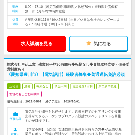
8:00～17:10（所定労働時間8時間／休憩70分）※時間外労働有
勤務
時間
無：有（月平均20時間程度）
# 年間休日111日* 週休2日制（土日／休日は会社カレンダーによ
休日
休暇
る）* 有給休暇（10日～※下限は…
求人詳細を見る
気になる
株式会社戸苅工業 | 残業月平均30時間程◆転勤なし◆資格取得支援・研修受
講制度あり
《愛知県豊川市》【電気設計】経験者募集◆普通運転免許必須
正社員
急募
転勤なし
学歴不問
完全週休2日制
第二新卒歓迎
女性のおしごと掲載中
情報更新日：2026/04/03
終了予定日：
2026/10/01
電気設計や開発をお任せします。営業同行でのヒアリングや技術
指導ができるシーケンサプログラム設計のスペシャリストを目指
仕事内容
すのが目標です。
【学歴不問】《必須》普通自動車免許をお持ちの方◆FA設備や産
業用ロボット設備の設計など、電気設計における上流工程に携わ
対象と