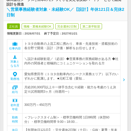
設計を推進
＼営業事務経験者対象・未経験OK／【設計】年休121日＆完休2
日制
正社員
職種・業種未経験OK
完全週休2日制
第二新卒歓迎
情報更新日：2026/07/31
終了予定日：
2027/01/21
トヨタ自動車の上流工程に携わり、車体・先進技術・搭載技術の
各分野で開発・設計・評価・解析をお任せします。
仕事内容
＼設計未経験歓迎／《必須》◆営業事務の実務経験がある方 ◆社
対象と
内外の関係者と積極的にコミュニケーションを取れる方
なる方
愛知県豊田市（トヨタ自動車内のシークス業務エリア） 以下のい
ずれかに配属します。 ■元町工場（愛知…
勤務地
月給200,000円以上※一律手当含む※経験・能力を考慮のうえ決
定※試用期間3ヶ月（待遇同一）
給与
300万円～450万円
初年度
年収
＜フレックスタイム制＞・標準労働時間 1日8時間（休憩60
勤務
時間
分）・標準労働時間帯 9:00～18:00…
【年間休日121日】・完全週休2日制（土日）・GW・夏季・年末
休日