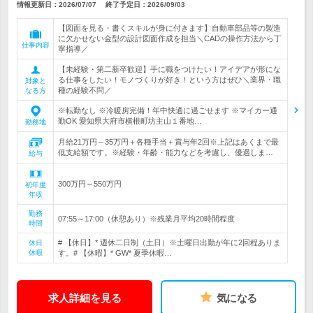
情報更新日：2026/07/07
終了予定日：
2026/09/03
【図面を見る・書くスキルが身に付きます】自動車部品等の製造
に欠かせない金型の設計図面作成を担当＼CADの操作方法から丁
仕事内容
寧指導／
【未経験・第二新卒歓迎】手に職をつけたい！アイデアが形にな
る仕事をしたい！モノづくりが好き！という方はぜひ＼業界・職
対象と
種の経験不問／
なる方
※転勤なし ※冷暖房完備！年中快適に過ごせます ※マイカー通
勤OK 愛知県大府市横根町坊主山１番地…
勤務地
月給21万円～35万円＋各種手当＋賞与年2回※上記はあくまで最
低支給額です。※経験・年齢・能力などを考慮し、優遇しま…
給与
300万円～550万円
初年度
年収
勤務
07:55～17:00（休憩あり）※残業月平均20時間程度
時間
# 【休日】* 週休二日制（土日）※土曜日出勤が年に2回程ありま
休日
休暇
す。# 【休暇】* GW* 夏季休暇…
求人詳細を見る
気になる