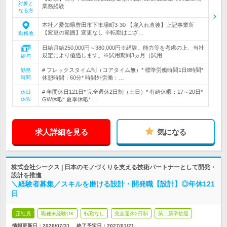
対象と
業務経験
なる方
本社／愛知県豊田市下市場町3-30 【雇入れ直後】上記事業所
【変更の範囲】変更なし ※転勤はござ…
勤務地
日給月給250,000円～380,000円※経験、能力等を考慮の上、当社
規定により優遇します。※試用期間3ヵ月（試用…
給与
# フレックスタイム制（コアタイム無）* 標準労働時間1日8時間*
勤務
時間
休憩時間：60分* 時間外労働：…
# 年間休日121日* 完全週休2日制（土日）* 有給休暇：17～20日*
休日
休暇
GW休暇* 夏季休暇* …
求人詳細を見る
気になる
株式会社シークス | 日本のモノづくりを支える技術パートナーとして開発・
設計を推進
＼経験者募集／スキルを磨ける設計・開発職【設計】◎年休121
日
正社員
職種未経験OK
転勤なし
完全週休2日制
第二新卒歓迎
情報更新日：2026/07/31
終了予定日：
2027/01/21