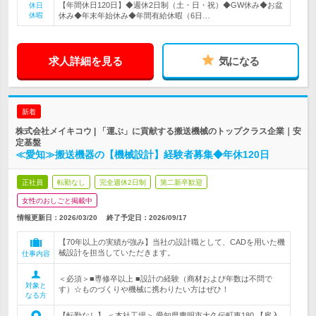
【年間休日120日】◆週休2日制（土・日・祝）◆GW休み◆お盆
休日
休暇
休み◆年末年始休み◆年間有給休暇（6日…
求人詳細を見る
気になる
新着
株式会社メイキコウ | 「運ぶ」に貢献する搬送機械のトップクラス企業｜安
定基盤
≪愛知≫搬送機器の【機械設計】経験者募集◆年休120日
正社員
転勤なし
完全週休2日制
第二新卒歓迎
女性のおしごと掲載中
情報更新日：2026/03/20
終了予定日：
2026/09/17
【70年以上の実績が強み】当社の設計職として、CADを用いた機
械設計を担当していただきます。
仕事内容
＜必須＞■専修卒以上 ■設計の経験（商材および年数は不問で
対象と
す）☆ものづくりや機械に携わりたい方はぜひ！
なる方
【転勤なし】 ＜本社工場＞ 愛知県豊明市大久伝町東180 【雇入