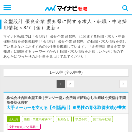
金型設計 優良企業 愛知県に関する求人・転職・中途採
用情報＜8/7（金）更新＞
マイナビ転職では「金型設計 優良企業 愛知県」に関連する転職・求人・中途
採用情報を多数掲載中!「金型設計 優良企業 愛知県」の転職・求人情報を探し
ているあなたにおすすめのお仕事を掲載しています。「金型設計 優良企業 愛
知県」に関連するキーワードからも転職・求人情報をお探しいただけるので、
あなたにぴったりのお仕事を見つけてみてください!
1～50件 (全60件中)
1
2
株式会社吉田金型工業 | デンソー協力会所属※転勤なし※経験や資格は不問
※長期休暇有
大手メーカーを支える【金型設計】※男性の育休取得実績が豊富
正社員
職種・業種未経験OK
転勤なし
学歴不問
第二新卒歓迎
女性のおしごと掲載中