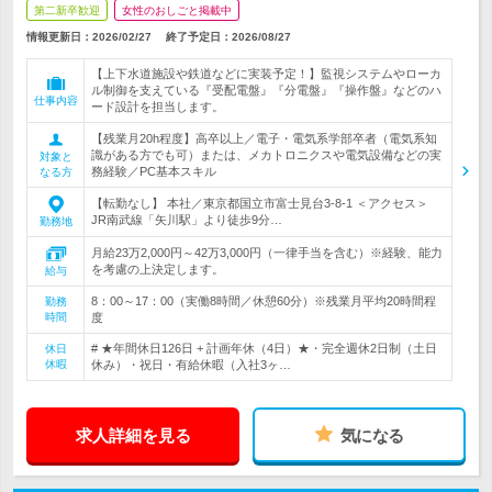
第二新卒歓迎
女性のおしごと掲載中
情報更新日：2026/02/27
終了予定日：
2026/08/27
【上下水道施設や鉄道などに実装予定！】監視システムやローカ
ル制御を支えている『受配電盤』『分電盤』『操作盤』などのハ
仕事内容
ード設計を担当します。
【残業月20h程度】高卒以上／電子・電気系学部卒者（電気系知
識がある方でも可）または、メカトロニクスや電気設備などの実
対象と
務経験／PC基本スキル
なる方
【転勤なし】 本社／東京都国立市富士見台3-8-1 ＜アクセス＞
JR南武線「矢川駅」より徒歩9分…
勤務地
月給23万2,000円～42万3,000円（一律手当を含む）※経験、能力
を考慮の上決定します。
給与
8：00～17：00（実働8時間／休憩60分）※残業月平均20時間程
勤務
時間
度
# ★年間休日126日 + 計画年休（4日）★・完全週休2日制（土日
休日
休暇
休み）・祝日・有給休暇（入社3ヶ…
求人詳細を見る
気になる