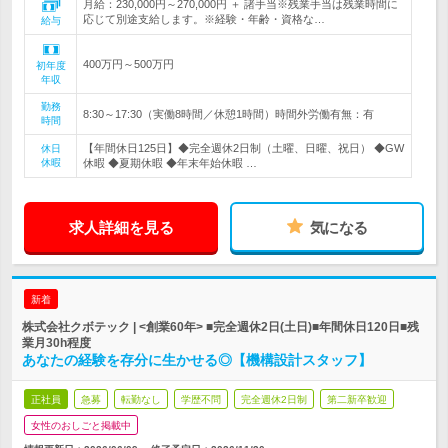
月給：230,000円～270,000円 ＋ 諸手当※残業手当は残業時間に
応じて別途支給します。※経験・年齢・資格な…
給与
400万円～500万円
初年度
年収
勤務
8:30～17:30（実働8時間／休憩1時間）時間外労働有無：有
時間
【年間休日125日】◆完全週休2日制（土曜、日曜、祝日） ◆GW
休日
休暇
休暇 ◆夏期休暇 ◆年末年始休暇 …
求人詳細を見る
気になる
新着
株式会社クボテック | <創業60年> ■完全週休2日(土日)■年間休日120日■残
業月30h程度
あなたの経験を存分に生かせる◎【機構設計スタッフ】
正社員
急募
転勤なし
学歴不問
完全週休2日制
第二新卒歓迎
女性のおしごと掲載中