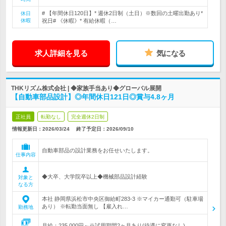
# 【年間休日120日】* 週休2日制（土日）※数回の土曜出勤あり*
休日
休暇
祝日# 《休暇》* 有給休暇（…
求人詳細を見る
気になる
THKリズム株式会社 | ◆家族手当あり◆グローバル展開
【自動車部品設計】◎年間休日121日◎賞与4.8ヶ月
正社員
転勤なし
完全週休2日制
情報更新日：2026/03/24
終了予定日：
2026/09/10
自動車部品の設計業務をお任せいたします。
仕事内容
◆大卒、大学院卒以上◆機械部品設計経験
対象と
なる方
本社 静岡県浜松市中央区御給町283-3 ※マイカー通勤可（駐車場
あり） ※転勤当面無し 【雇入れ…
勤務地
月給：235,000円～※試用期間2ヶ月あり(待遇に変更なし)