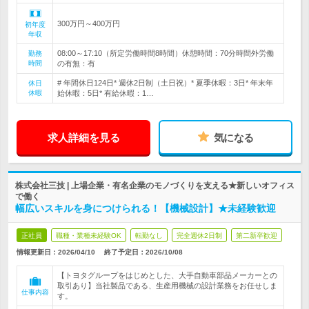
300万円～400万円
初年度
年収
08:00～17:10（所定労働時間8時間）休憩時間：70分時間外労働
勤務
時間
の有無：有
# 年間休日124日* 週休2日制（土日祝）* 夏季休暇：3日* 年末年
休日
休暇
始休暇：5日* 有給休暇：1…
求人詳細を見る
気になる
株式会社三技 | 上場企業・有名企業のモノづくりを支える★新しいオフィス
で働く
幅広いスキルを身につけられる！【機械設計】★未経験歓迎
正社員
職種・業種未経験OK
転勤なし
完全週休2日制
第二新卒歓迎
情報更新日：2026/04/10
終了予定日：
2026/10/08
【トヨタグループをはじめとした、大手自動車部品メーカーとの
取引あり】当社製品である、生産用機械の設計業務をお任せしま
仕事内容
す。