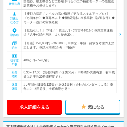
療機器、検査機器などに搭載される小型の精密モーターの機械設
仕事内容
計業務をお任せします♪
【即戦力採用／レベルの高い環境で更なるスキルアップを♪】
《必須条件》◆高専卒以上 ◆機械設計の実務経験《歓迎条件》◆
対象と
モーター設計の実務経験
なる方
【転勤なし！】 本社／千葉県八千代市吉橋1811-3 ※東葉高速鉄
道「八千代緑が丘駅」より徒歩20…
勤務地
【月給】220,000円～360,000円※学歴・年齢・経験を考慮の上決
定します。※試用期間3か月（同条件）
給与
400万円～576万円
初年度
年収
8:30～17:30 （実働8時間／休憩60分）※時間外労働有無：有※残
勤務
時間
業は月平均20時間程度です。
# ♪年間休日日数125日♪* 週休2日制（会社カレンダーによる）※
休日
休暇
年に2～3回前後、土曜出勤が発生…
求人詳細を見る
気になる
直方精機株式会社 | 大手自動車メーカーと安定取引を行う部品メーカー