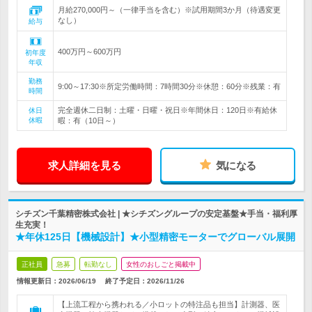
月給270,000円～（一律手当を含む）※試用期間3か月（待遇変更
なし）
給与
400万円～600万円
初年度
年収
勤務
9:00～17:30※所定労働時間：7時間30分※休憩：60分※残業：有
時間
完全週休二日制：土曜・日曜・祝日※年間休日：120日※有給休
休日
休暇
暇：有（10日～）
求人詳細を見る
気になる
シチズン千葉精密株式会社 | ★シチズングループの安定基盤★手当・福利厚
生充実！
★年休125日【機械設計】★小型精密モーターでグローバル展開
正社員
急募
転勤なし
女性のおしごと掲載中
情報更新日：2026/06/19
終了予定日：
2026/11/26
【上流工程から携われる／小ロットの特注品も担当】計測器、医