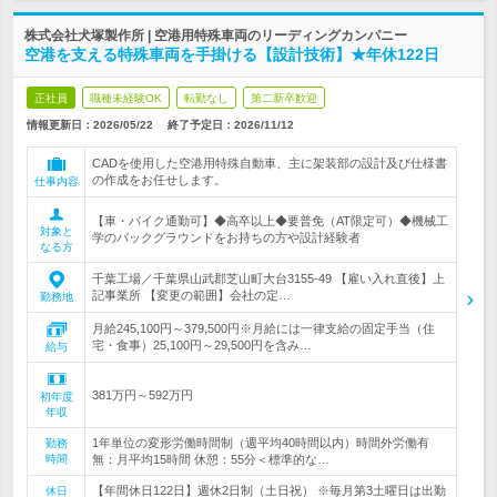
株式会社犬塚製作所 | 空港用特殊車両のリーディングカンパニー
空港を支える特殊車両を手掛ける【設計技術】★年休122日
正社員
職種未経験OK
転勤なし
第二新卒歓迎
情報更新日：2026/05/22
終了予定日：
2026/11/12
CADを使用した空港用特殊自動車、主に架装部の設計及び仕様書
の作成をお任せします。
仕事内容
【車・バイク通勤可】◆高卒以上◆要普免（AT限定可）◆機械工
対象と
学のバックグラウンドをお持ちの方や設計経験者
なる方
千葉工場／千葉県山武郡芝山町大台3155-49 【雇い入れ直後】上
記事業所 【変更の範囲】会社の定…
勤務地
月給245,100円～379,500円※月給には一律支給の固定手当（住
宅・食事）25,100円～29,500円を含み…
給与
381万円～592万円
初年度
年収
1年単位の変形労働時間制（週平均40時間以内）時間外労働有
勤務
時間
無：月平均15時間 休憩：55分＜標準的な…
【年間休日122日】週休2日制（土日祝） ※毎月第3土曜日は出勤
休日