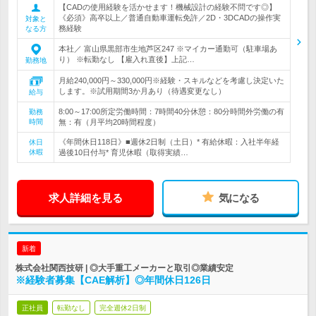
【CADの使用経験を活かせます！機械設計の経験不問です◎】
《必須》高卒以上／普通自動車運転免許／2D・3DCADの操作実
対象と
務経験
なる方
本社／ 富山県黒部市生地芦区247 ※マイカー通勤可（駐車場あ
り） ※転勤なし 【雇入れ直後】上記…
勤務地
月給240,000円～330,000円※経験・スキルなどを考慮し決定いた
します。※試用期間3か月あり（待遇変更なし）
給与
8:00～17:00所定労働時間：7時間40分休憩：80分時間外労働の有
勤務
時間
無：有（月平均20時間程度）
《年間休日118日》■週休2日制（土日）* 有給休暇：入社半年経
休日
休暇
過後10日付与* 育児休暇（取得実績…
求人詳細を見る
気になる
新着
株式会社関西技研 | ◎大手重工メーカーと取引◎業績安定
※経験者募集【CAE解析】◎年間休日126日
正社員
転勤なし
完全週休2日制