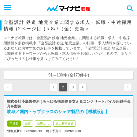
金型設計 鉄道 地元企業に関する求人・転職・中途採用
情報 (2ページ目 )＜8/7（金）更新＞
マイナビ転職では「金型設計 鉄道 地元企業」に関連する転職・求人・中途採
用情報を多数掲載中!「金型設計 鉄道 地元企業」の転職・求人情報を探してい
るあなたにおすすめのお仕事を掲載しています。「金型設計 鉄道 地元企業」
に関連するキーワードからも転職・求人情報をお探しいただけるので、あなた
にぴったりのお仕事を見つけてみてください!
51～100件 (全170件中)
1
2
3
4
株式会社小島製作所 | あらゆる構造物を支えるコンクリートパイル用継手金
具を製造
岐阜／国内トップクラスのシェア製品の【機械設計】
正社員
急募
転勤なし
第二新卒歓迎
情報更新日：2026/03/13
終了予定日：
2026/09/10