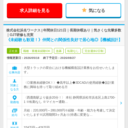
求人詳細を見る
気になる
株式会社浜名ワークス | 年間休日121日｜長期休暇あり｜気さくな先輩多数
｜OJT研修も充実
《未経験も歓迎！》仲間との関係性良好で居心地◎【機械設計】
正社員
職種・業種未経験OK
急募
転勤なし
完全週休2日制
情報更新日：2026/05/18
終了予定日：
2026/08/27
大型トラックの荷台における機械構造設計業務をお任せいたしま
す。
仕事内容
〈◎業務未経験OK！〉◆高卒以上◆3DCADの使用経験◆設計業
対象と
務に興味を持って取り組める方
なる方
〈西鹿島駅より徒歩20分！〉 本社 静岡県浜松市浜名区上島1700-
1 ※転勤なし ※マイカー通勤…
勤務地
月給：220,000円～280,000円※経験・年齢・能力を考慮して決定
いたします※試用期間3ヶ月あり(待遇に変更な…
給与
374万円～476万円
初年度