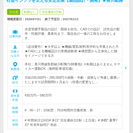
社会インフラを支える安定企業【製品設計・開発】★香川勤務
正社員
転勤なし
完全週休2日制
情報更新日：2026/07/21
終了予定日：
2027/01/11
水道管継手製品の設計・開発を担当。CADでの設計、試作品の製
作・性能評価、量産化まで、製品化の一連の工程をお任せしま
仕事内容
す。
《必須要件》★大卒以上 ★機械/電気/材料系学科を卒業された方
★CADによる機械設計の実務経験者 ★構想図から立体化した物
対象と
をイメージできる方
なる方
本社：香川県綾歌郡綾川町陶7188番地1 ※転勤はありません ※マ
イカー通勤OK（無料駐車場完備）…
勤務地
月給230,000円～285,000円※経験・年齢・資格など考慮し優遇い
たします※試用期間6ヶ月あり（待遇の変更なし…
給与
430万円～580万円
初年度
年収
勤務
8：00～17：10休憩：70分時間外労働有無：有
時間
# 年間休日124日# 休日* 完全週休2日制（土日祝）# 休暇* 夏季7
休日
休暇
日* 年末年始9日* 有給…