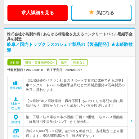
求人詳細を見る
気になる
株式会社小島製作所 | あらゆる構造物を支えるコンクリートパイル用継手金
具を製造
岐阜／国内トップクラスのシェア製品の【製品開発】★未経験歓
迎
正社員
職種・業種未経験OK
急募
転勤なし
情報更新日：2026/03/10
終了予定日：
2026/09/07
【現場研修やベテラン社員のサポートで着実に成長できる環境】
◆コンクリートパイル用継手金具などの新製品開発や既存製品の
仕事内容
改良に携わります。
【未経験OK／経験業種・職種不問】ものづくりや専門知識に興
対象と
味があり、基礎からじっくり成長したい方を歓迎します！
なる方
第二工場／岐阜県岐阜市小西郷3丁目119番地 ・岐阜バス西郷線
「岐阜特別支援学校バス停」から徒歩5…
勤務地
月給200,000円～※経験、能力等を考慮の上、当社規定により優
遇します。※試用期間2ヵ月（待遇変更なし）
給与