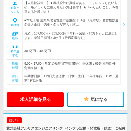
【未経験歓迎！】★機械設計に興味がある・チャレンジしたい方
や、モノづくりに携わりたい方は是非！ ★『やりたいこと』を尊
対象と
重する社風です！
なる方
■本社工場 愛知県北名古屋市徳重西沼51番 《最寄駅》名古屋鉄道
名鉄犬山線「徳重・名古屋芸大」駅…
勤務地
月給：187,000円～235,000円※年齢・経験・能力をもとに決定し
ます。※試用期間：3か月（待遇変動なし）
給与
300万円～400万円
初年度
年収
8:00～17:00（所定労働時間7時間55分）※休憩：65分 ※時間外
勤務
時間
労働有無：有
年間休日数：119日完全週休二日制（土日）* 年末年始、ＧＷ、夏
休日
休暇
期* 有給休暇
求人詳細を見る
気になる
残り2日
株式会社アルサスエンジニアリング | インフラ設備（発電所・鉄道）にも納