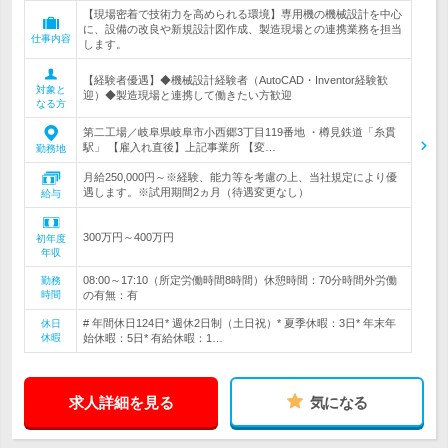
【現場密着で技術力を高められる環境】専用機の機械設計を中心
に、設備の改良や新規設計図作成、製造現場との連携業務を担当
仕事内容
します。
【経験者優遇】◆機械設計経験者（AutoCAD・Inventor経験歓
対象と
迎）◆製造現場と連携して働きたい方歓迎
なる方
第二工場／岐阜県岐阜市小西郷3丁目119番地 ・樽見鉄道「糸貫
駅」 【雇入れ直後】上記事業所 【変…
勤務地
月給250,000円～※経験、能力等を考慮の上、当社規定により優
遇します。※試用期間2ヵ月（待遇変更なし）
給与
300万円～400万円
初年度
年収
08:00～17:10（所定労働時間8時間）休憩時間：70分時間外労働
勤務
時間
の有無：有
# 年間休日124日* 週休2日制（土日祝）* 夏季休暇：3日* 年末年
休日
休暇
始休暇：5日* 有給休暇：1…
求人詳細を見る
気になる