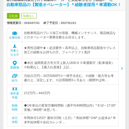
自動車部品の【製造オペレーター】＊経験者採用＊車通勤OK！
正社員
転勤なし
情報更新日：2026/07/31
終了予定日：
2027/01/21
自動車部品のプレス加工や溶接、機械メンテナンス、製品検品な
どのオペレーター業務全般をお任せします。
仕事内容
★男性活躍中★＜必須要件＞高卒以上、自動車部品製造やプレス
対象と
加工の経験をお持ちの方、フォークリフト免許
なる方
◆本社 福岡県直方市大字上新入1830-8 ※車通勤可（駐車場有）
※転勤なし 【雇入れ直後】上記…
勤務地
月給21万円～34万5000円※一律手当含む。※経験・能力等を考
慮の上、決定します。※試用期間3ヶ月あり（期間中は時…
給与
272万円～444万円
初年度
年収
◆1年単位の変形労働時間制（週平均40時間以内）* 8:10～17:00*
勤務
時間
実働／8時間* 休憩／5…
年間休日115日* 週休2日制（土日）* 有給休暇* GW* お盆休み* 年
休日
休暇
末年始休暇※会社カレンダ…