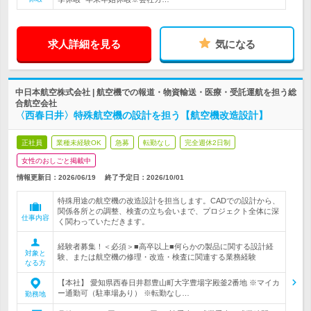
求人詳細を見る
気になる
中日本航空株式会社 | 航空機での報道・物資輸送・医療・受託運航を担う総
合航空会社
〈西春日井〉特殊航空機の設計を担う【航空機改造設計】
正社員
業種未経験OK
急募
転勤なし
完全週休2日制
女性のおしごと掲載中
情報更新日：2026/06/19
終了予定日：
2026/10/01
特殊用途の航空機の改造設計を担当します。CADでの設計から、
関係各所との調整、検査の立ち会いまで、プロジェクト全体に深
仕事内容
く関わっていただきます。
経験者募集！＜必須＞■高卒以上■何らかの製品に関する設計経
対象と
験、または航空機の修理・改造・検査に関連する業務経験
なる方
【本社】 愛知県西春日井郡豊山町大字豊場字殿釜2番地 ※マイカ
ー通勤可（駐車場あり） ※転勤なし…
勤務地