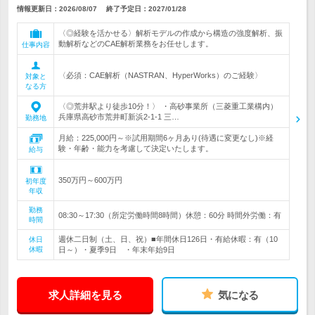
情報更新日：2026/08/07
終了予定日：
2027/01/28
〈◎経験を活かせる〉解析モデルの作成から構造の強度解析、振
動解析などのCAE解析業務をお任せします。
仕事内容
〈必須：CAE解析（NASTRAN、HyperWorks）のご経験〉
対象と
なる方
〈◎荒井駅より徒歩10分！〉 ・高砂事業所（三菱重工業構内）
兵庫県高砂市荒井町新浜2-1-1 三…
勤務地
月給：225,000円～※試用期間6ヶ月あり(待遇に変更なし)※経
験・年齢・能力を考慮して決定いたします。
給与
350万円～600万円
初年度
年収
勤務
08:30～17:30（所定労働時間8時間）休憩：60分 時間外労働：有
時間
週休二日制（土、日、祝）■年間休日126日・有給休暇：有（10
休日
休暇
日～）・夏季9日 ・年末年始9日
求人詳細を見る
気になる