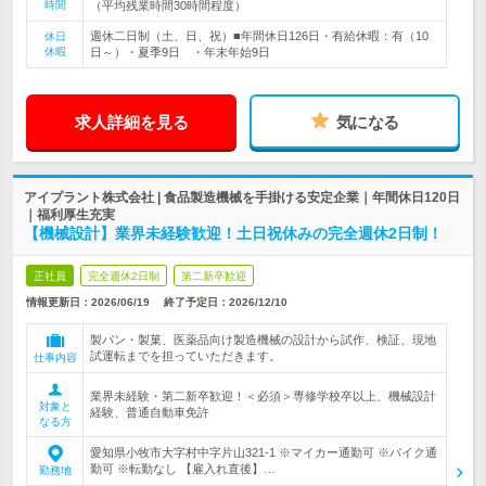
時間
（平均残業時間30時間程度）
週休二日制（土、日、祝）■年間休日126日・有給休暇：有（10
休日
休暇
日～）・夏季9日 ・年末年始9日
求人詳細を見る
気になる
アイプラント株式会社 | 食品製造機械を手掛ける安定企業｜年間休日120日
｜福利厚生充実
【機械設計】業界未経験歓迎！土日祝休みの完全週休2日制！
正社員
完全週休2日制
第二新卒歓迎
情報更新日：2026/06/19
終了予定日：
2026/12/10
製パン・製菓、医薬品向け製造機械の設計から試作、検証、現地
試運転までを担っていただきます。
仕事内容
業界未経験・第二新卒歓迎！＜必須＞専修学校卒以上、機械設計
対象と
経験、普通自動車免許
なる方
愛知県小牧市大字村中字片山321-1 ※マイカー通勤可 ※バイク通
勤可 ※転勤なし 【雇入れ直後】…
勤務地