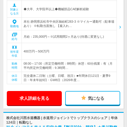
◆大卒、大学院卒以上◆機械部品CAE解析経験
対象と
なる方
本社 静岡県浜松市中央区御給町283-3 ※マイカー通勤可（駐車場
あり） ※転勤当面無し 【雇入れ…
勤務地
月給：235,000円～※試用期間2ヶ月あり(待遇に変更なし)
給与
400万円～500万円
初年度
年収
08:00～17:00（所定労働時間：8時間）休憩：60分残業：有（月
勤務
時間
平均所定外労働時間：9.3時間…
完全週休二日制（土曜、日曜、祝日）■年間休日121日・夏季9
休日
休暇
日・年末年始9日・GW8日（2026年度…
求人詳細を見る
気になる
株式会社川西水道機器 | 水道用ジョイントでトップクラスのシェア｜年休
124日｜転勤なし