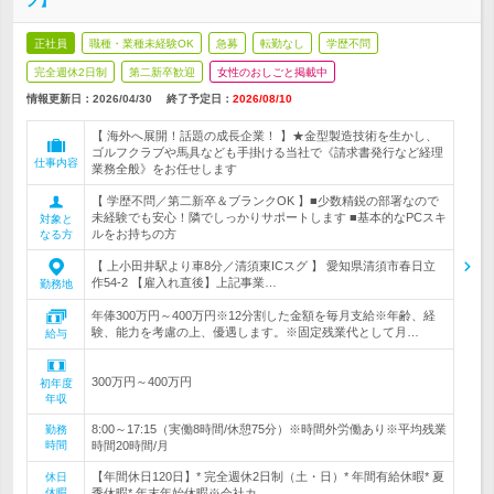
フ】
正社員
職種・業種未経験OK
急募
転勤なし
学歴不問
完全週休2日制
第二新卒歓迎
女性のおしごと掲載中
情報更新日：2026/04/30
終了予定日：
2026/08/10
【 海外へ展開！話題の成長企業！ 】★金型製造技術を生かし、
ゴルフクラブや馬具なども手掛ける当社で《請求書発行など経理
仕事内容
業務全般》をお任せします
【 学歴不問／第二新卒＆ブランクOK 】■少数精鋭の部署なので
未経験でも安心！隣でしっかりサポートします ■基本的なPCスキ
対象と
ルをお持ちの方
なる方
【 上小田井駅より車8分／清須東ICスグ 】 愛知県清須市春日立
作54-2 【雇入れ直後】上記事業…
勤務地
年俸300万円～400万円※12分割した金額を毎月支給※年齢、経
験、能力を考慮の上、優遇します。※固定残業代として月…
給与
300万円～400万円
初年度
年収
8:00～17:15（実働8時間/休憩75分）※時間外労働あり※平均残業
勤務
時間
時間20時間/月
【年間休日120日】* 完全週休2日制（土・日）* 年間有給休暇* 夏
休日
休暇
季休暇* 年末年始休暇※会社カ…