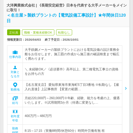
大洋興業株式会社 | 《長期安定経営》日本を代表する大手メーカーをメイン
に取引！
＜名古屋＞製鉄プラントの【電気設備工事設計】★年間休日120
日
正社員
職種・業種未経験OK
転勤なし
情報更新日：2026/04/03
終了予定日：
2026/10/01
大手鉄鋼メーカーの製鉄プラントにおける電気設備の設計業務全
般をお任せします。施工図の作成から施工後の確認検査まで幅広
仕事内容
く携わります。
＼ 未経験OK／《必須要件》高卒以上、第二種電気工事士の資格
対象と
をお持ちの方
なる方
【名古屋支店】 愛知県東海市東海町5丁目3番地 ※転勤なし 【雇
入れ直後】上記事務所 【変更の範囲…
勤務地
月給220,000円～260,000円※年齢、経験、能力を考慮の上、優遇
いたします。※試用期間3か月（待遇に変更なし…
給与
400万円～480万円
初年度
年収
勤務
8:15～17:15（実働8時間/休憩60分）時間外労働有無:有
時間