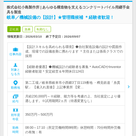
株式会社小島製作所 | あらゆる構造物を支えるコンクリートパイル用継手金
具を製造
岐阜／機械設備の【設計】★管理職候補 ＊経験者歓迎！
正社員
急募
転勤なし
情報更新日：2026/03/10
終了予定日：
2026/09/07
【設計スキルを高められる環境】◆自社製造設備の設計や図面作
成、現場での設備改善に携わります ＊主任または係長クラスでの
仕事内容
採用
【経験者優遇】◆機械設計の経験者を募集＊AutoCADやInventor
対象と
経験者歓迎＊安定経営＆年間休日124日
なる方
第二工場／岐阜県岐阜市小西郷3丁目119番地 ・樽見鉄道「糸貫
駅」 【雇入れ直後】上記事業所 【変…
勤務地
月給230,000円～※経験、能力等を考慮の上、当社規定により優
遇します。※試用期間2ヵ月（待遇変更なし）
給与
350万円～500万円
初年度
年収
08:00～17:10（所定労働時間8時間）休憩時間：70分時間外労働
勤務
時間
の有無：有