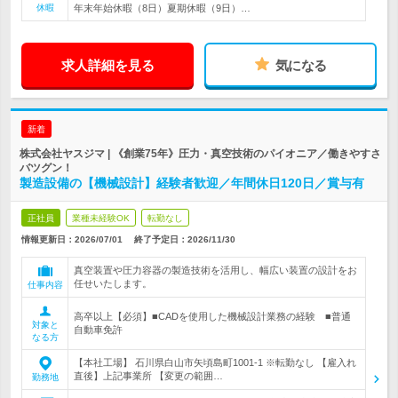
休暇
年末年始休暇（8日）夏期休暇（9日）…
求人詳細を見る
気になる
新着
株式会社ヤスジマ | 《創業75年》圧力・真空技術のパイオニア／働きやすさ
バツグン！
製造設備の【機械設計】経験者歓迎／年間休日120日／賞与有
正社員
業種未経験OK
転勤なし
情報更新日：2026/07/01
終了予定日：
2026/11/30
真空装置や圧力容器の製造技術を活用し、幅広い装置の設計をお
任せいたします。
仕事内容
高卒以上【必須】■CADを使用した機械設計業務の経験 ■普通
対象と
自動車免許
なる方
【本社工場】 石川県白山市矢頃島町1001‐1 ※転勤なし 【雇入れ
直後】上記事業所 【変更の範囲…
勤務地