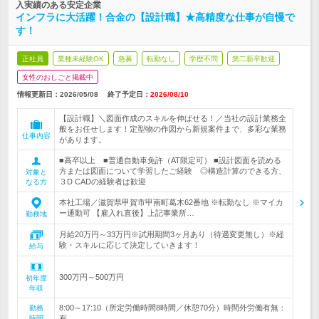
入実績のある安定企業
インフラに大活躍！合金の【設計職】★高精度な仕事が自慢で
す！
正社員
業種未経験OK
急募
転勤なし
学歴不問
第二新卒歓迎
女性のおしごと掲載中
情報更新日：2026/05/08
終了予定日：
2026/08/10
【設計職】＼図面作成のスキルを伸ばせる！／当社の設計業務全
般をお任せします！定型物の作図から新規案件まで、多彩な業務
仕事内容
があります。
■高卒以上 ■普通自動車免許（AT限定可） ■設計図面を読める
方または図面について学習したご経験 ◎構造計算のできる方、
対象と
３D CADの経験者は歓迎
なる方
本社工場／滋賀県甲賀市甲南町葛木62番地 ※転勤なし ※マイカ
ー通勤可 【雇入れ直後】上記事業所…
勤務地
月給20万円～33万円※試用期間3ヶ月あり（待遇変更無し）※経
験・スキルに応じて決定していきます！
給与
300万円～500万円
初年度
年収
8:00～17:10（所定労働時間8時間／休憩70分）時間外労働有無：
勤務
時間
有