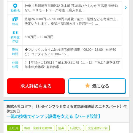
神奈川県川崎市川崎区駅前本町 茨城県ひたちなか市高場 ※転勤
なし ※リモートワーク可能 【雇入れ直…
勤務地
月給260,000円～570,000円※経験・能力・適性などを考慮の上、
決定いたします。※試用期間6ヵ月（待遇同一）…
給与
620万円～1210万円
初年度
年収
◆フレックスタイム制標準労働時間帯／09:00～18:00（休憩60
勤務
時間
分）コアタイム／10:00～15…
# 【年間休日125日】* 完全週休2日制（土・日）* 祝日* 夏季休暇*
休日
休暇
年末年始休暇* 有給休暇…
求人詳細を見る
気になる
株式会社コダマ | 【社会インフラを支える電気設備設計のエキスパート】年
休126日
一流の技術でインフラ設備を支える【ハード設計】
正社員
職種・業種未経験OK
急募
転勤なし
完全週休2日制