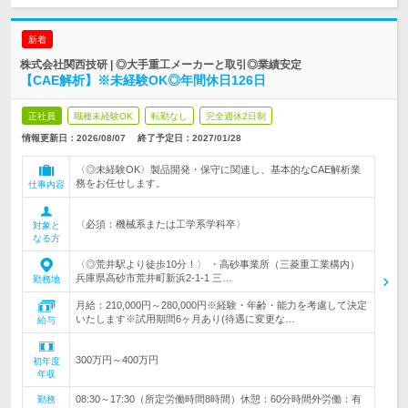
新着
株式会社関西技研 | ◎大手重工メーカーと取引◎業績安定
【CAE解析】※未経験OK◎年間休日126日
正社員
職種未経験OK
転勤なし
完全週休2日制
情報更新日：2026/08/07
終了予定日：
2027/01/28
〈◎未経験OK〉製品開発・保守に関連し、基本的なCAE解析業
務をお任せします。
仕事内容
〈必須：機械系または工学系学科卒〉
対象と
なる方
〈◎荒井駅より徒歩10分！〉 ・高砂事業所（三菱重工業構内）
兵庫県高砂市荒井町新浜2-1-1 三…
勤務地
月給：210,000円～280,000円※経験・年齢・能力を考慮して決定
いたします※試用期間6ヶ月あり(待遇に変更な…
給与
300万円～400万円
初年度
年収
08:30～17:30（所定労働時間8時間）休憩：60分時間外労働：有
勤務