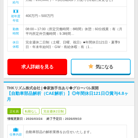
給与
400万円～500万円
初年度
年収
08:00～17:00（所定労働時間：8時間）休憩：60分残業：有（月
勤務
時間
平均所定外労働時間：9.3時間…
完全週休二日制（土曜、日曜、祝日）■年間休日121日・夏季9
休日
休暇
日・年末年始9日・GW・有給休暇：有（1…
求人詳細を見る
気になる
THKリズム株式会社 | ◆家族手当あり◆グローバル展開
【自動車部品解析（CAE解析）】◎年間休日121日◎賞与4.8ヶ
月
正社員
転勤なし
完全週休2日制
情報更新日：2026/03/24
終了予定日：
2026/09/10
自動車部品の解析業務をお任せいたします。
仕事内容