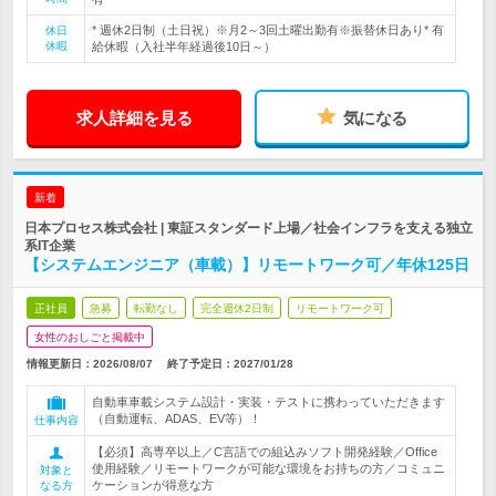
* 週休2日制（土日祝）※月2～3回土曜出勤有※振替休日あり* 有
休日
休暇
給休暇（入社半年経過後10日～）
求人詳細を見る
気になる
新着
日本プロセス株式会社 | 東証スタンダード上場／社会インフラを支える独立
系IT企業
【システムエンジニア（車載）】リモートワーク可／年休125日
正社員
急募
転勤なし
完全週休2日制
リモートワーク可
女性のおしごと掲載中
情報更新日：2026/08/07
終了予定日：
2027/01/28
自動車車載システム設計・実装・テストに携わっていただきます
（自動運転、ADAS、EV等）！
仕事内容
【必須】高専卒以上／C言語での組込みソフト開発経験／Office
使用経験／リモートワークが可能な環境をお持ちの方／コミュニ
対象と
ケーションが得意な方
なる方