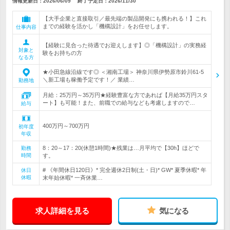
情報更新日：2026/06/09
終了予定日：
2026/11/30
【大手企業と直接取引／最先端の製品開発にも携われる！】これ
までの経験を活かし「機構設計」をお任せします。
仕事内容
【経験に見合った待遇でお迎えします】◎「機構設計」の実務経
対象と
験をお持ちの方
なる方
★小田急線沿線です◎ ＜湘南工場＞ 神奈川県伊勢原市鈴川61-5
＼新工場も稼働予定です！／ 業績…
勤務地
月給：25万円～35万円★経験豊富な方であれば【月給35万円スタ
ート】も可能！また、前職での給与なども考慮しますので…
給与
400万円～700万円
初年度
年収
8：20～17：20(休憩1時間)★残業は…月平均で【30h】ほどで
勤務
時間
す。
# 《年間休日120日》* 完全週休2日制(土・日)* GW* 夏季休暇* 年
休日
休暇
末年始休暇* 一斉休業…
求人詳細を見る
気になる