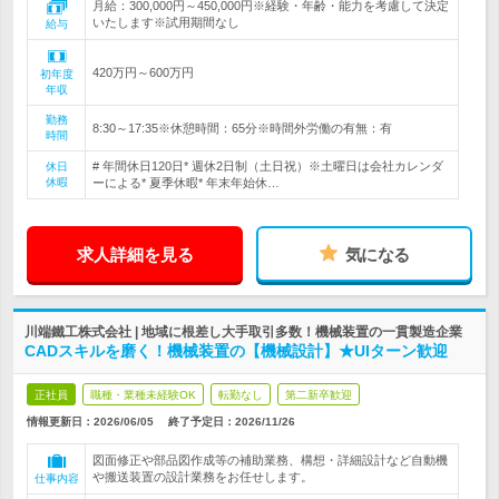
月給：300,000円～450,000円※経験・年齢・能力を考慮して決定
いたします※試用期間なし
給与
420万円～600万円
初年度
年収
勤務
8:30～17:35※休憩時間：65分※時間外労働の有無：有
時間
# 年間休日120日* 週休2日制（土日祝）※土曜日は会社カレンダ
休日
休暇
ーによる* 夏季休暇* 年末年始休…
求人詳細を見る
気になる
川端鐵工株式会社 | 地域に根差し大手取引多数！機械装置の一貫製造企業
CADスキルを磨く！機械装置の【機械設計】★UIターン歓迎
正社員
職種・業種未経験OK
転勤なし
第二新卒歓迎
情報更新日：2026/06/05
終了予定日：
2026/11/26
図面修正や部品図作成等の補助業務、構想・詳細設計など自動機
や搬送装置の設計業務をお任せします。
仕事内容