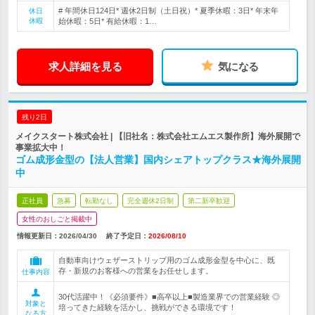
# 年間休日124日* 週休2日制（土日祝）* 夏季休暇：3日* 年末年
休日
休暇
始休暇：5日* 有給休暇：1…
求人詳細を見る
気になる
残り2日
メイクスタート株式会社 | 【旧社名：株式会社エムエス製作所】海外展開で
事業拡大中！
ゴム成形金型の【法人営業】国内シェアトップクラス★海外展開
中
正社員
急募
転勤なし
完全週休2日制
第二新卒歓迎
女性のおしごと掲載中
情報更新日：2026/04/30
終了予定日：
2026/08/10
自動車向けウェザーストリップ用のゴム成形金型を中心に、既
存・新規のお客様への営業をお任せします。
仕事内容
30代活躍中！《必須要件》■高卒以上■製造業界での営業経験 ◎
対象と
培ってきた経験を活かし、挑戦ができる環境です！
なる方