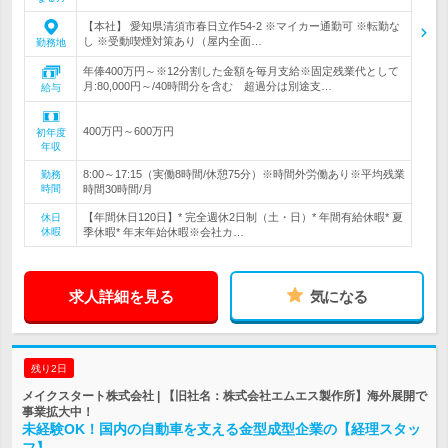
【本社】 愛知県清須市春日立作54-2 ※マイカー通勤可 ※転勤な
し ※受動喫煙対策あり（屋内全面…
勤務地
年俸400万円～※12分割した金額を毎月支給※固定残業代として
月:80,000円～/40時間分を含む 超過分は別途支…
給与
400万円～600万円
初年度
年収
8:00～17:15（実働8時間/休憩75分）※時間外労働あり※平均残業
勤務
時間
時間30時間/月
【年間休日120日】* 完全週休2日制（土・日）* 年間有給休暇* 夏
休日
休暇
季休暇* 年末年始休暇※会社カ…
求人詳細を見る
気になる
残り2日
メイクスタート株式会社 | 【旧社名：株式会社エムエス製作所】海外展開で
事業拡大中！
未経験OK！国内の自動車を支える金型成型企業の【経理スタッ