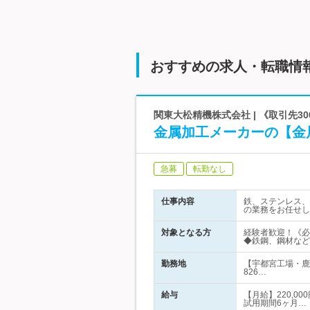
おすすめの求人・転職情
関東大松精機株式会社 | 《取引先
金属加工メーカーの【金
急募
転勤なし
仕事内容
鉄、ステンレス、
の業務をお任せし
対象となる方
経験者歓迎！《必
◆鉄鋼、鋼材など
勤務地
【宇都宮工場・鹿
826…
給与
【月給】220,0
試用期間6ヶ月…