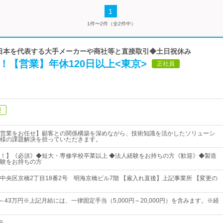
1
1件〜2件（全2件中）
| 日本を代表する大手メーカーや商社等と直接取引◆土日祝休み
！【営業】年休120日以上<東京>
正社員
迎
営業をお任せ】顧客との関係構築を深めながら、技術知識を活かしたソリューシ
様の課題解決を担っていただきます。
！】《必須》◆短大・専修学校卒業以上 ◆法人経験をお持ちの方《歓迎》◆製造
験をお持ちの方
中央区京橋2丁目18番2号 明海京橋ビル7階 【雇入れ直後】上記事業所 【変更の
0円～43万円※上記月給には、一律固定手当（5,000円～20,000円）を含みます。※経