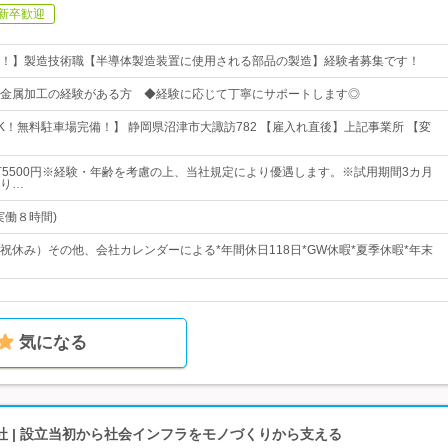
新卒歓迎
！】製造技術職【半導体製造装置に使用される部品の製造】経験者募集です！
金属加工の経験がある方 ◆経験に応じて丁寧にサポートします◎
K！無料駐車場完備！】 静岡県沼津市大諏訪782 【雇入れ直後】上記事業所 【変
32万5500円※経験・年齢を考慮の上、当社規定により優遇します。※試用期間3カ月
り…
(実働８時間)
日祝休み）その他、会社カレンダーによる*年間休日118日*GW休暇*夏季休暇*年末
気になる
 | 設立当初から社会インフラをモノづくりから支える