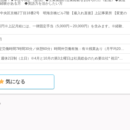
活躍！★学歴不問】《必須》◆工業製品の営業経験をお持ちの方《歓迎》◆製造
経験がある方 ◆英語力を活かしたい方
中央区京橋2丁目18番2号 明海京橋ビル7階 【雇入れ直後】上記事業所 【変更の
万円※上記月給には、一律固定手当（5,000円～20,000円）を含みます。※経験、
円
0（所定労働時間7時間30分／休憩60分）時間外労働有無：有※残業あり（月平均20…
日* 週休2日制（土日）※4月と10月の第3土曜日は社員総会のため要出社* 祝日*…
気になる
中