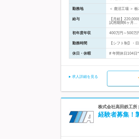
勤務地
＜ 鹿沼工場 ＞ 
給与
【月給】220,0
試用期間6ヶ月…
初年度年収
400万円～500万
勤務時間
【シフト制】・日勤
休日・休暇
# 年間休日104
求人詳細を見る
株式会社高田鉄工所 
経験者募集！