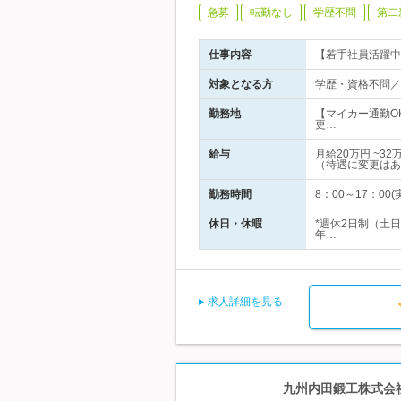
急募
転勤なし
学歴不問
第二
仕事内容
【若手社員活躍中
対象となる方
学歴・資格不問／
勤務地
【マイカー通勤O
更…
給与
月給20万円 ~
（待遇に変更はあ
勤務時間
8：00～17：00
休日・休暇
*週休2日制（土
年…
求人詳細を見る
九州内田鍛工株式会社