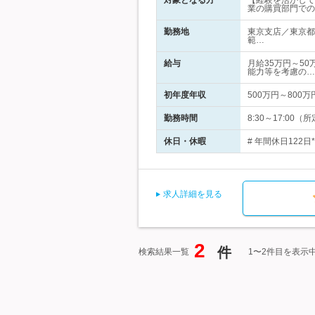
対象となる方
【経験を活かして
業の購買部門での
勤務地
東京支店／東京都
範…
給与
月給35万円～50
能力等を考慮の…
初年度年収
500万円～800万
勤務時間
8:30～17:0
休日・休暇
# 年間休日122
求人詳細を見る
2
件
検索結果一覧
1〜2件目を表示