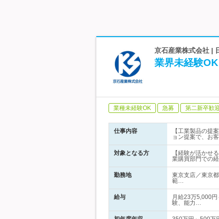
京石産業株式会社 
業界未経験OK
業種未経験OK
急募
第二新卒歓
仕事内容
【工業製品の提案
ョン提案で、お客
対象となる方
【経験が活かせる
業購買部門での経
勤務地
東京支店／東京都
範…
給与
月給23万5,00
験、能力…