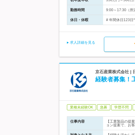
初年度年収
350万円～500万
勤務時間
9:00～17:3
休日・休暇
# 年間休日123
求人詳細を見る
京石産業株式会社 
経験者募集！工
業種未経験OK
急募
学歴不問
仕事内容
【工業製品の提案
ョン提案で、お客