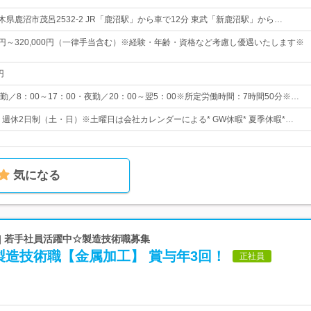
栃木県鹿沼市茂呂2532-2 JR「鹿沼駅」から車で12分 東武「新鹿沼駅」から…
00円～320,000円（一律手当含む）※経験・年齢・資格など考慮し優遇いたします※
円
／8：00～17：00・夜勤／20：00～翌5：00※所定労働時間：7時間50分※…
日* 週休2日制（土・日）※土曜日は会社カレンダーによる* GW休暇* 夏季休暇*…
気になる
| 若手社員活躍中☆製造技術職募集
製造技術職【金属加工】 賞与年3回！
正社員