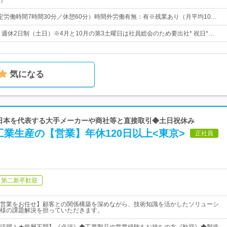
円
0（所定労働時間7時間30分／休憩60分）時間外労働有無：有※残業あり（月平均10…
日* 週休2日制（土日）※4月と10月の第3土曜日は社員総会のため要出社* 祝日*…
気になる
| 日本を代表する大手メーカーや商社等と直接取引◆土日祝休み
業生産の【営業】年休120日以上<東京>
正社員
第二新卒歓迎
営業をお任せ】顧客との関係構築を深めながら、技術知識を活かしたソリューシ
様の課題解決を担っていただきます。