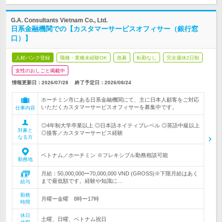
G.A. Consultants Vietnam Co., Ltd.
日系金融機関での【カスタマーサービスオフィサー（銀行窓
口）】
人材バンク登録
職種・業種未経験OK
急募
転勤なし
完全週休2日制
女性のおしごと掲載中
情報更新日：2026/07/28
終了予定日：
2026/08/24
ホーチミン市にある日系金融機関にて、主に日本人顧客をご対応
いただくカスタマーサービスオフィサーを募集中です。
仕事内容
◎4年制大学卒業以上 ◎日本語ネイティブレベル ◎英語中級以上
対象と
◎接客／カスタマーサービス経験
なる方
ベトナム／ホーチミン ※フレキシブル勤務相談可能
勤務地
月給：50,000,000ー70,000,000 VND (GROSS)※下限月給はあく
まで最低額です。経験や知識に…
給与
勤務
月曜ー金曜 8時ー17時
時間
休日
土曜、日曜、ベトナム祝日