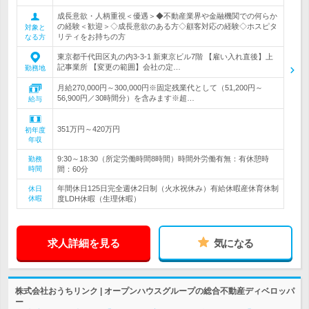
成長意欲・人柄重視＜優遇＞◆不動産業界や金融機関での何らか
の経験＜歓迎＞◇成長意欲のある方◇顧客対応の経験◇ホスピタ
対象と
リティをお持ちの方
なる方
東京都千代田区丸の内3-3-1 新東京ビル7階 【雇い入れ直後】上
記事業所 【変更の範囲】会社の定…
勤務地
月給270,000円～300,000円※固定残業代として（51,200円～
56,900円／30時間分）を含みます※超…
給与
351万円～420万円
初年度
年収
9:30～18:30（所定労働時間8時間）時間外労働有無：有休憩時
勤務
時間
間：60分
年間休日125日完全週休2日制（火水祝休み）有給休暇産休育休制
休日
休暇
度LDH休暇（生理休暇）
求人詳細を見る
気になる
株式会社おうちリンク | オープンハウスグループの総合不動産ディベロッパ
ー