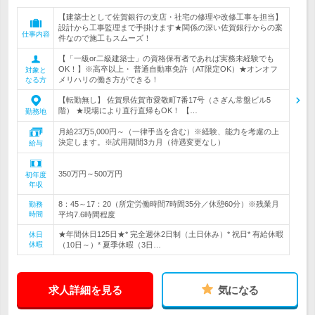
【建築士として佐賀銀行の支店・社宅の修理や改修工事を担当】
設計から工事監理まで手掛けます★関係の深い佐賀銀行からの案
仕事内容
件なので施工もスムーズ！
【「一級or二級建築士」の資格保有者であれば実務未経験でも
OK！】※高卒以上・ 普通自動車免許（AT限定OK）★オンオフ
対象と
メリハリの働き方ができる！
なる方
【転勤無し】 佐賀県佐賀市愛敬町7番17号（さぎん常盤ビル5
階） ★現場により直行直帰もOK！ 【…
勤務地
月給23万5,000円～（一律手当を含む）※経験、能力を考慮の上
決定します。※試用期間3カ月（待遇変更なし）
給与
350万円～500万円
初年度
年収
8：45～17：20（所定労働時間7時間35分／休憩60分）※残業月
勤務
時間
平均7.6時間程度
★年間休日125日★* 完全週休2日制（土日休み）* 祝日* 有給休暇
休日
休暇
（10日～）* 夏季休暇（3日…
求人詳細を見る
気になる