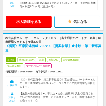
年間休日110日週休2日制（火水メインのシフト制）有給休暇産休
休日
休暇
育休制度LDH休暇（生理休暇）
求人詳細を見る
気になる
株式会社エム・オー・エム・テクノロジー | 富士通社のパートナー企業｜医
療現場を支える｜年休120日
《福岡》医療関連情報システム【提案営業】◆未験・第二新卒募
集
正社員
業種未経験OK
急募
転勤なし
完全週休2日制
第二新卒歓迎
女性のおしごと掲載中
情報更新日：2026/06/30
終了予定日：
2026/12/21
《20～30代活躍中！第二新卒歓迎◎》富士通社のパートナーとし
て、富士通社製品や当社パッケージシステムの提案営業をお任せ
仕事内容
します！
【業界未経験歓迎】■大卒以上 ■社会人経験3年以上 ◎活躍され
ている方の前職は、営業、ホテルスタッフ、店長、医療従事者な
対象と
ど様々です！◎
なる方