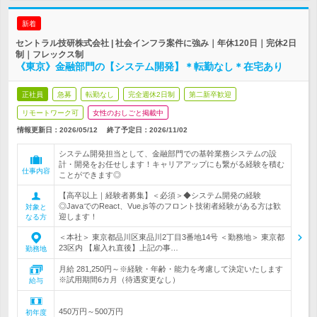
新着
セントラル技研株式会社 | 社会インフラ案件に強み｜年休120日｜完休2日
制｜フレックス制
《東京》金融部門の【システム開発】＊転勤なし＊在宅あり
正社員
急募
転勤なし
完全週休2日制
第二新卒歓迎
リモートワーク可
女性のおしごと掲載中
情報更新日：2026/05/12
終了予定日：
2026/11/02
システム開発担当として、金融部門での基幹業務システムの設
計・開発をお任せします！キャリアアップにも繋がる経験を積む
仕事内容
ことができます◎
【高卒以上｜経験者募集】＜必須＞◆システム開発の経験
◎JavaでのReact、Vue.js等のフロント技術者経験がある方は歓
対象と
迎します！
なる方
＜本社＞ 東京都品川区東品川2丁目3番地14号 ＜勤務地＞ 東京都
23区内 【雇入れ直後】上記の事…
勤務地
月給 281,250円～※経験・年齢・能力を考慮して決定いたします
※試用期間6カ月（待遇変更なし）
給与
450万円～500万円
初年度