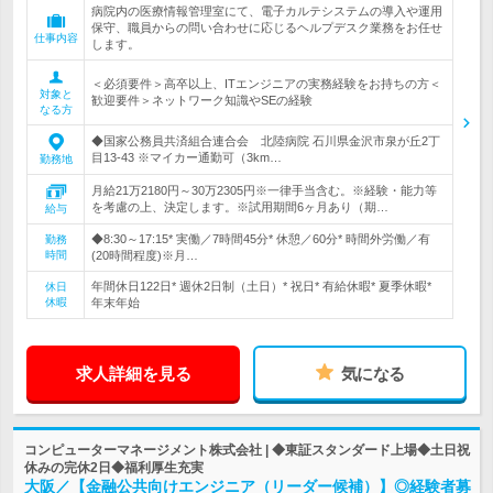
病院内の医療情報管理室にて、電子カルテシステムの導入や運用
保守、職員からの問い合わせに応じるヘルプデスク業務をお任せ
仕事内容
します。
＜必須要件＞高卒以上、ITエンジニアの実務経験をお持ちの方＜
対象と
歓迎要件＞ネットワーク知識やSEの経験
なる方
◆国家公務員共済組合連合会 北陸病院 石川県金沢市泉が丘2丁
目13-43 ※マイカー通勤可（3km…
勤務地
月給21万2180円～30万2305円※一律手当含む。※経験・能力等
を考慮の上、決定します。※試用期間6ヶ月あり（期…
給与
◆8:30～17:15* 実働／7時間45分* 休憩／60分* 時間外労働／有
勤務
時間
(20時間程度)※月…
年間休日122日* 週休2日制（土日）* 祝日* 有給休暇* 夏季休暇*
休日
休暇
年末年始
求人詳細を見る
気になる
コンピューターマネージメント株式会社 | ◆東証スタンダード上場◆土日祝
休みの完休2日◆福利厚生充実
大阪／【金融公共向けエンジニア（リーダー候補）】◎経験者募