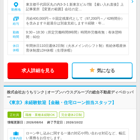
東京都千代田区丸の内3-3-1 新東京ビル7階 【雇い入れ直後】上
記事業所 【変更の範囲】会社の定…
勤務地
月給400,000円～※固定残業代として（97,200円～／42時間分）
を含みます※超過分は別途支給します※経験・年…
給与
9:30～18:30（所定労働時間8時間）時間外労働有無：有休憩時
勤務
時間
間：60分
年間休日110日週休2日制（火水メインのシフト制）有給休暇産休
休日
休暇
育休制度LDH休暇（生理休暇）
求人詳細を見る
気になる
株式会社おうちリンク | オープンハウスグループの総合不動産ディベロッパ
ー
《東京》未経験歓迎【金融・住宅ローン担当スタッフ】
正社員
職種・業種未経験OK
完全週休2日制
情報更新日：2026/08/04
終了予定日：
2026/10/22
ローン申し込みに関する一連の対応や問い合わせ対応など、幅広
い業務をお任せします。
仕事内容