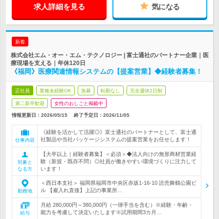
求人詳細を見る
気になる
新着
株式会社エム・オー・エム・テクノロジー | 富士通社のパートナー企業｜医
療現場を支える｜年休120日
《福岡》医療関連情報システムの【提案営業】◆経験者募集！
正社員
業種未経験OK
急募
転勤なし
完全週休2日制
第二新卒歓迎
女性のおしごと掲載中
情報更新日：2026/05/15
終了予定日：
2026/11/05
《経験を活かして活躍◎》富士通社のパートナーとして、富士通
社製品や当社パッケージシステムの提案営業をお任せします！
仕事内容
【大卒以上｜経験者募集】＜必須＞◆法人向けの無形商材営業経
験（新規・既存不問）◎社員が働きやすい環境づくりに注力して
対象と
います！
なる方
＜西日本支社＞ 福岡県福岡市中央区赤坂1-16-10 読売舞鶴公園ビ
ル 【雇入れ直後】上記の事業所…
勤務地
月給 280,000円～380,000円（一律手当を含む）※経験・年齢・
能力を考慮して決定いたします※試用期間3カ月…
給与