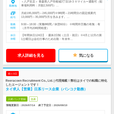
＜八戸支店＞ 青森県八戸市根城3丁目18-3 ※マイカー通勤可（駐
車場利用料：月額2,500円）…
勤務地
月給195,000円～245,000円※9時間～21時間分の固定残業代
13,000円～35,000円/月を含みます。…
給与
9:00～18:00（実働8時間／休憩60分） ※時間外労働の有無：有
勤務
時間
（月平均20時間程度）
【年間休日124日】・週休2日制（土日・祝日）※4月と12月の第
休日
休暇
1土曜日は会社行事のため出勤・年末年…
求人詳細を見る
気になる
残り3日
Reeracoen Recruitment Co., Ltd. | 代理掲載！弊社はタイでの転職に特化
したエージェントです！
タイ求人【営業】日系リース企業（バンコク勤務）
人材バンク登録
急募
情報更新日：2026/07/14
終了予定日：
2026/08/10