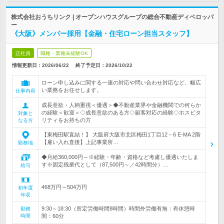
株式会社おうちリンク | オープンハウスグループの総合不動産ディベロッパ
ー
《大阪》メンバー採用【金融・住宅ローン担当スタッフ】
正社員
職種・業種未経験OK
情報更新日：2026/06/22
終了予定日：
2026/10/22
ローン申し込みに関する一連の対応や問い合わせ対応など、幅広
い業務をお任せします。
仕事内容
成長意欲・人柄重視＜優遇＞◆不動産業界や金融機関での何らか
の経験＜歓迎＞◇成長意欲のある方◇顧客対応の経験◇ホスピタ
対象と
リティをお持ちの方
なる方
【東梅田駅直結！】 大阪府大阪市北区梅田1丁目12－6 E-MA 2階
【雇い入れ直後】上記事業所…
勤務地
◆月給360,000円～※経験・年齢・資格など考慮し優遇いたしま
す※固定残業代として（87,500円～／42時間分）…
給与
468万円～504万円
初年度
年収
9:30～18:30（所定労働時間8時間）時間外労働有無：有休憩時
勤務
時間
間：60分