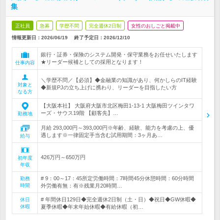
集
正社員
急募
学歴不問
完全週休2日制
女性のおしごと掲載中
情報更新日：2026/06/19
終了予定日：
2026/12/10
銀行・証券・保険のシステム開発・保守業務をお任せいたします
★リーダー候補としての採用となります！
仕事内容
＼学歴不問／【必須】◆金融業の知識があり、何かしらのIT経験
対象と
◆新規PJの立ち上げに携わり、リーダーを目指したい方
なる方
【大阪本社】 大阪府大阪市北区梅田1-13-1 大阪梅田ツインタワ
ーズ・サウス19階 【顧客先】…
勤務地
月給 293,000円～393,000円※年齢、経験、能力を考慮の上、優
遇します※一律固定手当含む試用期間：3ヶ月あ…
給与
426万円～650万円
初年度
年収
# 9：00～17：45所定労働時間：7時間45分休憩時間：60分時間
勤務
時間
外労働有無：有※残業月20時間…
# 年間休日129日◆完全週休2日制（土・日）◆祝日◆GW休暇◆
休日
休暇
夏季休暇◆年末年始休暇◆有給休暇（初…