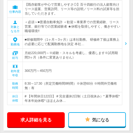
【既存顧客が中心で営業しやすさ◎】百十四銀行の法人顧客向け
リース提案、営業訪問、リース等の説明／リース料の試算等を担
仕事内容
当していただきます。
＜必須＞■普通自動車免許 ＜歓迎＞車業界での営業経験、リース
営業、銀行等での営業経験者 ★休暇を取得しやすく、働きやすい
対象と
職場環境!!
なる方
■研修期間中（1ヶ月～3ヶ月）は本社勤務。 研修終了後は業務上
の必要に応じて配属勤務地を決定 本社…
勤務地
月給220,000円～※経験・スキルを考慮し、優遇します※試用期
間3ヶ月（条件に変更ありません）
給与
300万円～450万円
初年度
年収
8:30～17:30（所定労働時間8時間）※休憩60分 ※時間外労働有
勤務
時間
無：有
# 【年間休日122日】 # 完全週休2日制（土日祝休み）* 夏季休暇*
休日
休暇
年末年始休暇* ほほえみ休…
求人詳細を見る
気になる