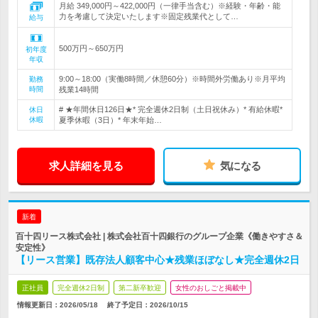
月給 349,000円～422,000円（一律手当含む）※経験・年齢・能
力を考慮して決定いたします※固定残業代として…
給与
500万円～650万円
初年度
年収
9:00～18:00（実働8時間／休憩60分）※時間外労働あり※月平均
勤務
時間
残業14時間
# ★年間休日126日★* 完全週休2日制（土日祝休み）* 有給休暇*
休日
休暇
夏季休暇（3日）* 年末年始…
求人詳細を見る
気になる
新着
百十四リース株式会社 | 株式会社百十四銀行のグループ企業《働きやすさ＆
安定性》
【リース営業】既存法人顧客中心★残業ほぼなし★完全週休2日
正社員
完全週休2日制
第二新卒歓迎
女性のおしごと掲載中
情報更新日：2026/05/18
終了予定日：
2026/10/15