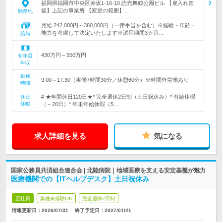
福岡県福岡市中央区赤坂1-16-10 読売舞鶴公園ビル 【雇入れ直
後】上記の事業所 【変更の範囲】…
勤務地
月給 242,000円～380,000円（一律手当を含む）※経験・年齢・
能力を考慮して決定いたします※試用期間3カ月…
給与
430万円～550万円
初年度
年収
勤務
9:00～17:30（実働7時間30分／休憩60分）※時間外労働あり
時間
# ★年間休日120日★* 完全週休2日制（土日祝休み）* 有給休暇
休日
休暇
（～20日）* 年末年始休暇（5…
求人詳細を見る
気になる
国家公務員共済組合連合会 | 北陸病院｜地域医療を支える安定基盤が魅力
医療機関での【ITヘルプデスク】土日祝休み
正社員
業種未経験OK
完全週休2日制
情報更新日：2026/07/31
終了予定日：
2027/01/21