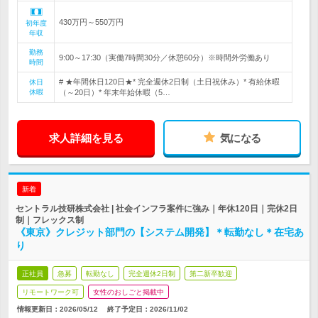
430万円～550万円
初年度
年収
勤務
9:00～17:30（実働7時間30分／休憩60分）※時間外労働あり
時間
# ★年間休日120日★* 完全週休2日制（土日祝休み）* 有給休暇
休日
休暇
（～20日）* 年末年始休暇（5…
求人詳細を見る
気になる
新着
セントラル技研株式会社 | 社会インフラ案件に強み｜年休120日｜完休2日
制｜フレックス制
《東京》クレジット部門の【システム開発】＊転勤なし＊在宅あ
り
正社員
急募
転勤なし
完全週休2日制
第二新卒歓迎
リモートワーク可
女性のおしごと掲載中
情報更新日：2026/05/12
終了予定日：
2026/11/02