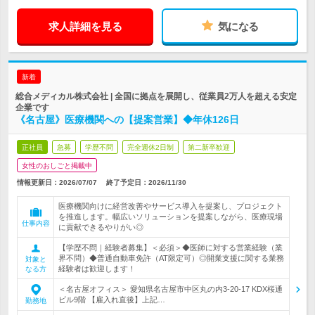
求人詳細を見る
気になる
新着
総合メディカル株式会社 | 全国に拠点を展開し、従業員2万人を超える安定
企業です
《名古屋》医療機関への【提案営業】◆年休126日
正社員
急募
学歴不問
完全週休2日制
第二新卒歓迎
女性のおしごと掲載中
情報更新日：2026/07/07
終了予定日：
2026/11/30
医療機関向けに経営改善やサービス導入を提案し、プロジェクト
を推進します。幅広いソリューションを提案しながら、医療現場
仕事内容
に貢献できるやりがい◎
【学歴不問｜経験者募集】＜必須＞◆医師に対する営業経験（業
界不問）◆普通自動車免許（AT限定可）◎開業支援に関する業務
対象と
経験者は歓迎します！
なる方
＜名古屋オフィス＞ 愛知県名古屋市中区丸の内3-20-17 KDX桜通
ビル9階 【雇入れ直後】上記…
勤務地