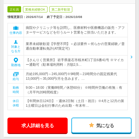
正社員
業種未経験OK
第二新卒歓迎
情報更新日：2026/07/14
終了予定日：
2026/10/08
病院やクリニック等を訪問し、医療材料や医療機器の販売・アフ
ターサービスなどを行うルート営業をご担当いただきます。
仕事内容
業界未経験歓迎【学歴不問】＜必須要件＞何らかの営業経験／普
対象と
通自動車運転免許(AT限定可)
なる方
【さんりく営業所】 岩手県釜石市桜木町1丁目6番41号 ※マイカ
ー通勤可（駐車場利用料：月額2,5…
勤務地
月給195,000円～245,000円※9時間～21時間分の固定残業代
13,000円～35,000円/月を含みます。…
給与
9:00～18:00（実働8時間／休憩60分） ※時間外労働の有無：有
勤務
時間
（月平均20時間程度）
【年間休日124日】・週休2日制（土日・祝日）※4月と12月の第
休日
休暇
1土曜日は会社行事のため出勤・年末年…
求人詳細を見る
気になる