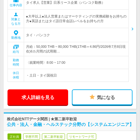
タイ求人【営業】日系リース企業（バンコク勤務）
仕事内容
●大卒以上●法人営業またはマーケティングの実務経験をお持ちの
対象と
方●英語またはタイ語日常会話レベルをお持ちの方
なる方
タイ・バンコク
勤務地
月給：50,000 THB ~ 80,000 THB(1THB＝4.86円/2026年7月8日現
在)6カ月間の試用期…
給与
勤務
〈就業時間〉8:00 ~ 17:00
時間
休日
・土日・タイ国祝日
休暇
求人詳細を見る
気になる
株式会社NTTデータ関西 | ★第二新卒歓迎
公共・法人・金融・ヘルステック分野の【システムエンジニア】
正社員
学歴不問
第二新卒歓迎
リモートワーク可