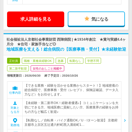
休暇
求人詳細を見る
気になる
社会福祉法人京都社会事業財団 西陣病院 | ★1934年創立 ★賞与実績4.4ヶ
月分 ★住宅・家族手当など◎
地域医療を支える！総合病院の【医療事務・受付】★未経験歓迎
正社員
職種・業種未経験OK
急募
転勤なし
学歴不問
第二新卒歓迎
女性のおしごと掲載中
情報更新日：2026/06/30
終了予定日：
2026/10/26
【できる業務・経験を活かせる業務からスタート！】地域密着の
総合病院で、医療事務・受付（レセプト、保険証確認、データ入
仕事内容
力など）をお任せします。
【未経験・第二新卒OK！経験者優遇♪】コミュニケーションを大
切にできる方、地域医療に貢献したい方、医療業界の経験をお持
対象と
ちの方など幅広く歓迎♪
なる方
【転勤なし／自転車・バイク通勤OK／U・Iターン歓迎】 京都府
京都市上京区五辻通六軒町西入溝前町1…
勤務地