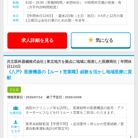
9:00～18:00（実働8時間／休憩60分） ※時間外労働の有無：有
勤務
時間
（月平均20時間程度）
【年間休日124日】・週休2日制（土日・祝日）※4月と12月の第
休日
休暇
1土曜日は会社行事のため出勤・年末年…
求人詳細を見る
気になる
共立医科器械株式会社 | 東北地方を拠点に地域に根差した医療商社｜年間休
日124日
《八戸》医療機器の【ルート営業職】経験を活かし地域医療に貢
献
正社員
情報更新日：2026/07/14
終了予定日：
2026/10/08
病院やクリニック等を訪問し、医療材料や医療機器の販売・アフ
ターサービスなどを行うルート営業をご担当いただきます。
仕事内容
業界未経験歓迎【学歴不問】＜必須要件＞何らかの営業経験／普
対象と
通自動車運転免許(AT限定可)
なる方