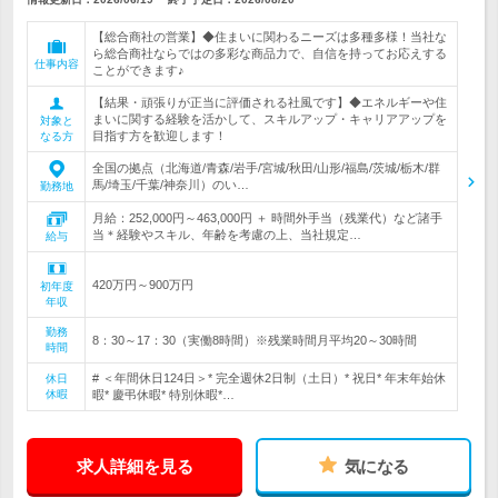
【総合商社の営業】◆住まいに関わるニーズは多種多様！当社な
ら総合商社ならではの多彩な商品力で、自信を持ってお応えする
仕事内容
ことができます♪
【結果・頑張りが正当に評価される社風です】◆エネルギーや住
まいに関する経験を活かして、スキルアップ・キャリアアップを
対象と
目指す方を歓迎します！
なる方
全国の拠点（北海道/青森/岩手/宮城/秋田/山形/福島/茨城/栃木/群
馬/埼玉/千葉/神奈川）のい…
勤務地
月給：252,000円～463,000円 ＋ 時間外手当（残業代）など諸手
当＊経験やスキル、年齢を考慮の上、当社規定…
給与
420万円～900万円
初年度
年収
勤務
8：30～17：30（実働8時間）※残業時間月平均20～30時間
時間
# ＜年間休日124日＞* 完全週休2日制（土日）* 祝日* 年末年始休
休日
休暇
暇* 慶弔休暇* 特別休暇*…
求人詳細を見る
気になる