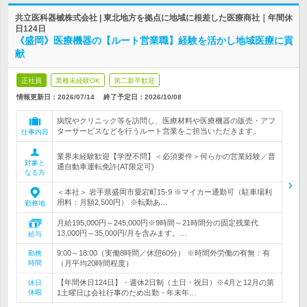
共立医科器械株式会社 | 東北地方を拠点に地域に根差した医療商社｜年間休
日124日
《盛岡》医療機器の【ルート営業職】経験を活かし地域医療に貢
献
正社員
業種未経験OK
第二新卒歓迎
情報更新日：2026/07/14
終了予定日：
2026/10/08
病院やクリニック等を訪問し、医療材料や医療機器の販売・アフ
ターサービスなどを行うルート営業をご担当いただきます。
仕事内容
業界未経験歓迎【学歴不問】＜必須要件＞何らかの営業経験／普
対象と
通自動車運転免許(AT限定可)
なる方
＜本社＞ 岩手県盛岡市愛宕町15‐9 ※マイカー通勤可（駐車場利
用料：月額2,500円） ※転勤あ…
勤務地
月給195,000円～245,000円※9時間～21時間分の固定残業代
13,000円～35,000円/月を含みます。…
給与
9:00～18:00（実働8時間／休憩60分） ※時間外労働の有無：有
勤務
時間
（月平均20時間程度）
【年間休日124日】・週休2日制（土日・祝日）※4月と12月の第
休日
休暇
1土曜日は会社行事のため出勤・年末年…