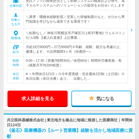
受託アプリの開発担当として医療システムの構築および保守、電
子カルテシステムへのソリューションの提供をお任せいたします
仕事内容
＼業界・職種未経験歓迎／充実した研修制度のもと、ゼロから専
対象と
門知識を学びながら成長できる環境です！
なる方
＼転勤なし／ 神奈川県横浜市戸塚区川上町87番地1 ウェルストン
Iビル5階 【雇入れ直後】上記事業…
勤務地
月給18万8000円～27万8000円※年齢、経験、能力を考慮の上、
優遇します。※試用期間3ヶ月（待遇同一）
給与
9:00～17:30（実働7時間30分／休憩60分）時間外労働有無：有
勤務
時間
（残業月平均20H程度）
# ＜年間休日121日＞※今年度実績・完全週休2日制（土日祝）※
休日
休暇
休日出勤（休日当番）あり。 出勤した…
求人詳細を見る
気になる
共立医科器械株式会社 | 東北地方を拠点に地域に根差した医療商社｜年間休
日124日
《釜石》医療機器の【ルート営業職】経験を活かし地域医療に貢
献