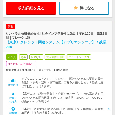
求人詳細を見る
気になる
新着
セントラル技研株式会社 | 社会インフラ案件に強み｜年休120日｜完休2日
制｜フレックス制
《東京》クレジット関連システム【アプリエンジニア】＊残業
20h
正社員
急募
転勤なし
完全週休2日制
リモートワーク可
女性のおしごと掲載中
情報更新日：2026/05/12
終了予定日：
2026/11/02
アプリエンジニアとして、クレジット関連システムの要件定義か
ら設計・開発・運用・保守幅広い工程をお任せします！経験に応
仕事内容
じて担当いただきます。
【高卒以上｜経験者募集】＜必須＞◆オープン・Web系言語を用
いたシステム開発経験（3年以上）※言語：JAVA、C#、COBOL
対象と
◎働きやすい環境です！
なる方
＜本社＞ 東京都品川区東品川2丁目3番地14号 ＜勤務地＞ 東京都
23区内 【雇入れ直後】上記の事…
勤務地