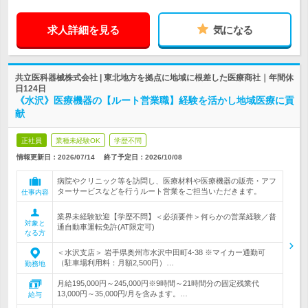
求人詳細を見る
気になる
共立医科器械株式会社 | 東北地方を拠点に地域に根差した医療商社｜年間休
日124日
《水沢》医療機器の【ルート営業職】経験を活かし地域医療に貢
献
正社員
業種未経験OK
学歴不問
情報更新日：2026/07/14
終了予定日：
2026/10/08
病院やクリニック等を訪問し、医療材料や医療機器の販売・アフ
ターサービスなどを行うルート営業をご担当いただきます。
仕事内容
業界未経験歓迎【学歴不問】＜必須要件＞何らかの営業経験／普
対象と
通自動車運転免許(AT限定可)
なる方
＜水沢支店＞ 岩手県奥州市水沢中田町4-38 ※マイカー通勤可
（駐車場利用料：月額2,500円）…
勤務地
月給195,000円～245,000円※9時間～21時間分の固定残業代
13,000円～35,000円/月を含みます。…
給与