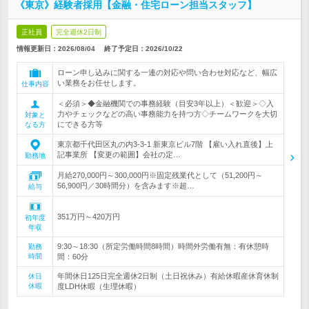
《東京》経験者採用【金融・住宅ローン担当スタッフ】
正社員
完全週休2日制
情報更新日：2026/08/04
終了予定日：
2026/10/22
ローン申し込みに関する一連の対応や問い合わせ対応など、幅広
い業務をお任せします。
仕事内容
＜必須＞◆金融機関での事務経験（目安3年以上）＜歓迎＞◇入
力やチェックなどの高い事務能力を持つ方◇チームワークを大切
対象と
にできる方等
なる方
東京都千代田区丸の内3-3-1 新東京ビル7階 【雇い入れ直後】上
記事業所 【変更の範囲】会社の定…
勤務地
月給270,000円～300,000円※固定残業代として（51,200円～
56,900円／30時間分）を含みます※超…
給与
351万円～420万円
初年度
年収
9:30～18:30（所定労働時間8時間）時間外労働有無：有休憩時
勤務
時間
間：60分
年間休日125日完全週休2日制（土日祝休み）有給休暇産休育休制
休日
休暇
度LDH休暇（生理休暇）