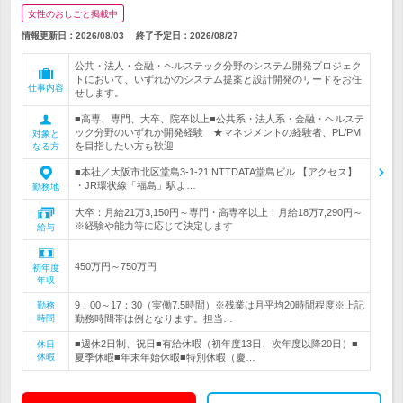
女性のおしごと掲載中
情報更新日：2026/08/03
終了予定日：
2026/08/27
公共・法人・金融・ヘルステック分野のシステム開発プロジェク
トにおいて、いずれかのシステム提案と設計開発のリードをお任
仕事内容
せします。
■高専、専門、大卒、院卒以上■公共系・法人系・金融・ヘルステ
ック分野のいずれか開発経験 ★マネジメントの経験者、PL/PM
対象と
を目指したい方も歓迎
なる方
■本社／大阪市北区堂島3-1-21 NTTDATA堂島ビル 【アクセス】
・JR環状線「福島」駅よ…
勤務地
大卒：月給21万3,150円～専門・高専卒以上：月給18万7,290円～
※経験や能力等に応じて決定します
給与
450万円～750万円
初年度
年収
9：00～17：30（実働7.5時間）※残業は月平均20時間程度※上記
勤務
時間
勤務時間帯は例となります。担当…
■週休2日制、祝日■有給休暇（初年度13日、次年度以降20日）■
休日
休暇
夏季休暇■年末年始休暇■特別休暇（慶…