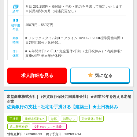
月給 281,250円～※経験・年齢・能力を考慮して決定いたします
※試用期間6カ月（待遇変更なし）
給与
450万円～550万円
初年度
年収
# フレックスタイム制■コアタイム 10:00～15:00■標準労働時間 1
勤務
時間
日7時間30分／休憩60…
# ★年間休日120日★* 完全週休2日制（土日祝休み）* 有給休暇*
休日
休暇
夏季休暇* 年末年始休暇* …
求人詳細を見る
気になる
常盤商事株式会社 | （佐賀銀行保険共同募集会社）★創業70年を超える老舗
企業
佐賀銀行の支社・社宅を手掛ける【建築士】★土日祝休み
正社員
業種未経験OK
急募
転勤なし
完全週休2日制
第二新卒歓迎
女性のおしごと掲載中
情報更新日：2026/06/23
終了予定日：
2026/12/14