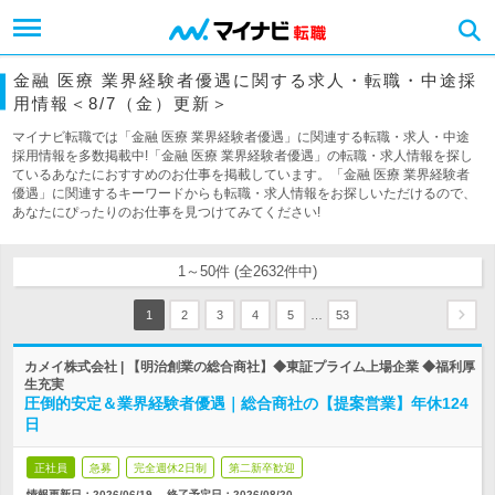
金融 医療 業界経験者優遇に関する求人・転職・中途採
用情報＜8/7（金）更新＞
マイナビ転職では「金融 医療 業界経験者優遇」に関連する転職・求人・中途
採用情報を多数掲載中!「金融 医療 業界経験者優遇」の転職・求人情報を探し
ているあなたにおすすめのお仕事を掲載しています。「金融 医療 業界経験者
優遇」に関連するキーワードからも転職・求人情報をお探しいただけるので、
あなたにぴったりのお仕事を見つけてみてください!
1～50件 (全2632件中)
…
1
2
3
4
5
53
カメイ株式会社 | 【明治創業の総合商社】◆東証プライム上場企業 ◆福利厚
生充実
圧倒的安定＆業界経験者優遇｜総合商社の【提案営業】年休124
日
正社員
急募
完全週休2日制
第二新卒歓迎
情報更新日：2026/06/19
終了予定日：
2026/08/20