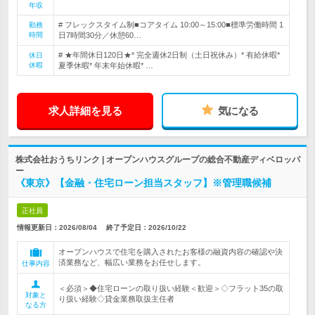
年収
# フレックスタイム制■コアタイム 10:00～15:00■標準労働時間 1
勤務
時間
日7時間30分／休憩60…
# ★年間休日120日★* 完全週休2日制（土日祝休み）* 有給休暇*
休日
休暇
夏季休暇* 年末年始休暇* …
求人詳細を見る
気になる
株式会社おうちリンク | オープンハウスグループの総合不動産ディベロッパ
ー
《東京》【金融・住宅ローン担当スタッフ】※管理職候補
正社員
情報更新日：2026/08/04
終了予定日：
2026/10/22
オープンハウスで住宅を購入されたお客様の融資内容の確認や決
済業務など、幅広い業務をお任せします。
仕事内容
＜必須＞◆住宅ローンの取り扱い経験＜歓迎＞◇フラット35の取
対象と
り扱い経験◇貸金業務取扱主任者
なる方