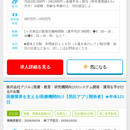
月給192,000円～240,000円＋各種手当＋賞与（昨年度実績4.4ヶ
月分）※経験・年齢を考慮の上、当社規定によ…
給与
292万円～370万円
初年度
年収
1ヶ月単位の変形労働時間制（週平均37.5時間）◆8：00～16：
勤務
時間
30◆8：15～16：45 など＊…
■週休２日制 年間休日１１８日（４週８休のシフト制/日曜・祝
休日
休暇
日の日直などあり、詳しくはお問合せくださ…
求人詳細を見る
気になる
株式会社アジル | 医療・教育・研究機関向けのシステム開発・運用を手がけ
るIT企業
医療業界を支える/医療機関向け【受託アプリ開発者】★年休121
日
正社員
職種・業種未経験OK
転勤なし
完全週休2日制
第二新卒歓迎
情報更新日：2026/04/24
終了予定日：
2026/10/22