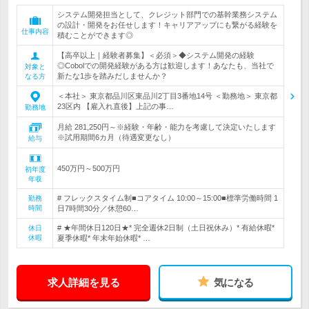
システム開発担当として、クレジット部門での基幹業務システム
の設計・開発をお任せします！キャリアアップにも繋がる経験を
仕事内容
積むことができます◎
【高卒以上｜経験者募集】＜必須＞◆システム開発の経験
◎Cobolでの開発経験がある方は歓迎します！あなたも、当社で
対象と
新たな1歩を踏みだしませんか？
なる方
＜本社＞ 東京都品川区東品川2丁目3番地14号 ＜勤務地＞ 東京都
23区内 【雇入れ直後】上記の事…
勤務地
月給 281,250円～※経験・年齢・能力を考慮して決定いたします
※試用期間6カ月（待遇変更なし）
給与
450万円～500万円
初年度
年収
# フレックスタイム制■コアタイム 10:00～15:00■標準労働時間 1
勤務
時間
日7時間30分／休憩60…
# ★年間休日120日★* 完全週休2日制（土日祝休み）* 有給休暇*
休日
休暇
夏季休暇* 年末年始休暇* …
求人詳細を見る
気になる