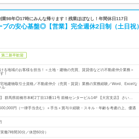
 創業98年◎17時にみんな帰ります！残業ほぼなし！年間休日117日
ープの安心基盤◎【営業】完全週休2日制（土日祝
第二新卒歓迎
ける地域のお客様を担当！＜土地・建物の売買、賃貸借などの不動産仲介業務＞
す！
宅地建物取引士資格／不動産仲介（売買・賃貸）業務の実務経験／Word、Excelな
キル
 群馬県前橋市本町2丁目13番11号 前橋センタービル14F 【大宮支店】 さい…
円～500,000円（一律手当含む）＋手当＋賞与※経験・スキル・年齢を考慮の上、優遇
円
0（実働7時間30分／休憩60分）