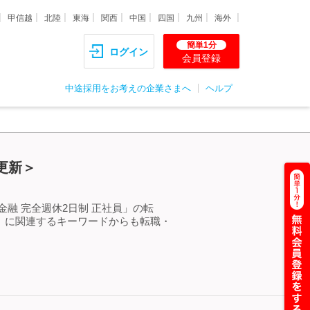
甲信越
北陸
東海
関西
中国
四国
九州
海外
簡単1分
ログイン
会員登録
中途採用をお考えの企業さまへ
ヘルプ
更新＞
融 完全週休2日制 正社員」の転
」に関連するキーワードからも転職・