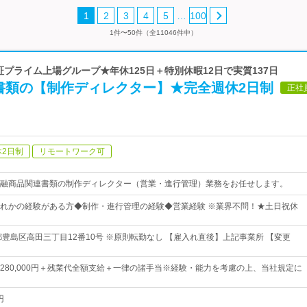
…
1
2
3
4
5
100
1件〜50件（全11046件中）
東証プライム上場グループ★年休125日＋特別休暇12日で実質137日
書類の【制作ディレクター】★完全週休2日制
正社
休2日制
リモートワーク可
融商品関連書類の制作ディレクター（営業・進行管理）業務をお任せします。
れかの経験がある方◆制作・進行管理の経験◆営業経験 ※業界不問！★土日祝休
都豊島区高田三丁目12番10号 ※原則転勤なし 【雇入れ直後】上記事業所 【変更
0円～280,000円＋残業代全額支給＋一律の諸手当※経験・能力を考慮の上、当社規定に
円