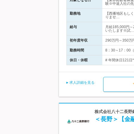
対象となる方
【業界経験者募集
験※中途入社の先
勤務地
【西播地区もしく
りませ…
給与
月給185,000
いたします※試…
初年度年収
290万円～350万
勤務時間
8：30～17：0
休日・休暇
# 年間休日121日
求人詳細を見る
株式会社八十二長野
＜長野＞【金融