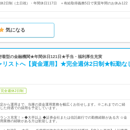
休2日制（土日祝）・年間休日117日 ＋有給取得義務5日で実質年間のお休み122
気になる
域密着型の金融機関★年間休日121日★手当・福利厚生充実
ャリストへ【資金運用】★完全週休2日制★転勤な
完全週休2日制
定から運用まで、当庫の資金運用業務を幅広くお任せします。※これまでのご経
した待遇での採用を予定しています。
ランス充実！＞◆大卒以上 ◆証券会社または信託銀行での勤務経験がある方 ☆金
用業務の経験がある方は歓迎します。