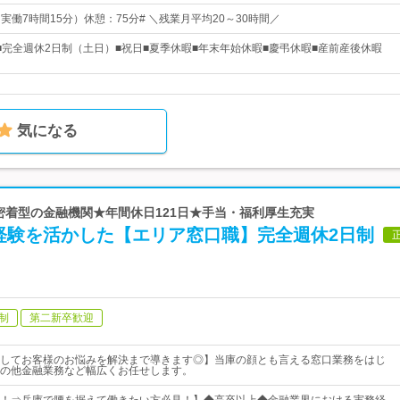
0（実働7時間15分）休憩：75分# ＼残業月平均20～30時間／
5日■完全週休2日制（土日）■祝日■夏季休暇■年末年始休暇■慶弔休暇■産前産後休暇
気になる
域密着型の金融機関★年間休日121日★手当・福利厚生充実
経験を活かした【エリア窓口職】完全週休2日制
制
第二新卒歓迎
してお客様のお悩みを解決まで導きます◎】当庫の顔とも言える窓口業務をはじ
の他金融業務など幅広くお任せします。