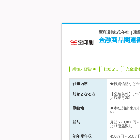
宝印刷株式会社 | 
金融商品関連
業種未経験OK
転勤なし
完全週
仕事内容
◆投資信託など金
対象となる方
【必須条件】いず
／残業月30h
勤務地
◆本社別館 東京
の…
給与
月給 220,00
より優遇致し…
初年度年収
450万円～550万