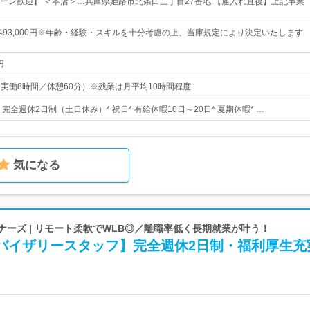
ターン歓迎】 ＜本店＞…兵庫県姫路市北条口三丁目27番地 【雇入れ直後】上記事業
円～493,000円※年齢・経験・スキルを十分考慮の上、当庫規定により決定いたします
円
0（実働8時間／休憩60分）※残業は月平均10時間程度
* 完全週休2日制（土日休み）* 祝日* 有給休暇10日～20日* 夏期休暇* …
気になる
ナーズ | リモート柔軟でWLB◎／離職率低く長期就業が叶う！
ドバイザリースタッフ】完全週休2日制・福利厚生充