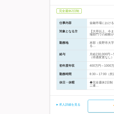
完全週休2日制
仕事内容
金融市場における
対象となる方
【大卒以上、今ま
場部門での経験が
勤務地
本部（長野市大字
る…
給与
月給230,000
（待遇変更なし）
初年度年収
400万円～1000
勤務時間
8:30～17:0
休日・休暇
◆完全週休2日制
ニ連…
求人詳細を見る