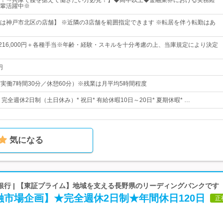
！⇒兵庫で腰を据えて働きたい方必見！】◆高卒以上◆金融業界における実務経
輩活躍中※
は神戸市北区の店舗】 ※近隣の3店舗を範囲指定できます ※転居を伴う転勤はあ
円～216,000円＋各種手当※年齢・経験・スキルを十分考慮の上、当庫規定により決定
円
0（実働7時間30分／休憩60分）※残業は月平均5時間程度
* 完全週休2日制（土日休み）* 祝日* 有給休暇10日～20日* 夏期休暇* …
気になる
銀行 | 【東証プライム】地域を支える長野県のリーディングバンクです
市場企画】★完全週休2日制★年間休日120日
正