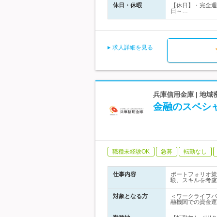
休日・休暇
【休日】・完全週
日～…
求人詳細を見る
兵庫信用金庫 | 地
金融のスペシ
職種未経験OK
急募
転勤なし
仕事内容
ポートフォリオ策
験、スキルを考慮
対象となる方
＜ワークライフバ
融機関での資金運