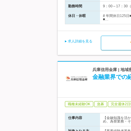
勤務時間
9：00～17：3
休日・休暇
# 年間休日12
■…
求人詳細を見る
兵庫信用金庫 | 地
金融業界での
職種未経験OK
急募
完全週休2日
仕事内容
【金融知識を活か
め、為替業務・そ