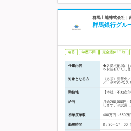
群馬土地株式会社 |
群馬銀行グル
急募
学歴不問
完全週休2日制
仕事内容
◆各拠点配属にお
をお任せいたしま
対象となる方
《必須》要普免／
ど、基本のPCス
勤務地
【本社・不動産部】
給与
月給260,000
します。※試用…
初年度年収
400万円～650万
勤務時間
8：30～17：0