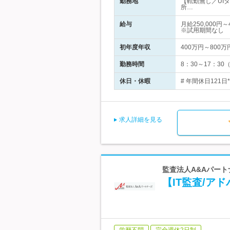
勤務地
【転勤無し／UI
所…
給与
月給250,000
※試用期間なし
初年度年収
400万円～800万
勤務時間
8：30～17：3
休日・休暇
# 年間休日121日
求人詳細を見る
監査法人A&Aパート
【IT監査/ア