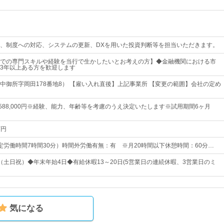
、制度への対応、システムの更新、DXを用いた投資判断等を担当いただきます。
での専門スキルや経験を当行で生かしたいとお考えの方】◆金融機関における市
3年以上ある方を歓迎します
中御所字岡田178番地8） 【雇い入れ直後】上記事業所 【変更の範囲】会社の定め
円～588,000円※経験、能力、年齢等を考慮のうえ決定いたします※試用期間6ヶ月
万円
0（所定労働時間7時間30分）時間外労働有無：有 ※月20時間以下休憩時間：60分…
（土日祝）◆年末年始4日◆有給休暇13～20日(5営業日の連続休暇、3営業日のミ
気になる